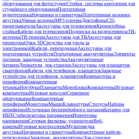
оборудования для фотостудии
Стойки, системы крепления для
студийного оборудования
Портативная
аудиотехника
Наушники и гарнитуры
Портативные колонки,
акустика
Умные колонки
MP3-плееры
Диктофоны
CD-
проигрыватели
Аксессуары для телевизоров
Кронштейны,
стойки
Кабели для телевизоров
Подписки на видеосервисы
ТВ-
антенны
ТВ-тюнеры
Аксессуары для ТВ
Аксессуары для
проектора
Очки 3D
Средства для ухода за
электроникой
Кабели, переходники
Аксессуары для
портативных устройств
Портативные аккумуляторы
Элементы
питания, зарядные устройства
Аккумуляторные
батареи
Держатели, док-станции
Аксессуары для планшетов,
смартфонов
Кабели для телефонов, планшетов
Зарядные
устройства для телефонов, планшетов
Компьютеры и
периферия
Компьютерная
техника
Ноутбуки
Планшеты
Моноблоки
Компьютеры
Игровые
компьютеры
Игровые консоли
Серверное
оборудование
Компьютерная
периферия
Мониторы
Мыши
Клавиатуры
Стилусы
Наборы
периферии
Источники бесперебойного питания
Батареи для
ИБП
Стабилизаторы напряжения
Инверторы
напряжения
Сетевые фильтры, удлинители
Веб-
камеры
Игровые контроллеры
Мультимедиа
акустика
Наушники и гарнитуры
Компьютерные кабели,
переходники
Зарядные, аккумуляторы
Док-станции,