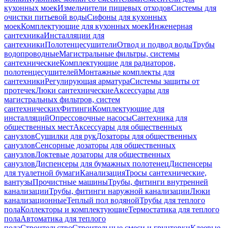
кухонных моек
Измельчители пищевых отходов
Системы для
очистки питьевой воды
Сифоны для кухонных
моек
Комплектующие для кухонных моек
Инженерная
сантехника
Инсталляции для
сантехники
Полотенцесушители
Отвод и подвод воды
Трубы
водопроводные
Магистральные фильтры, системы
сантехнические
Комплектующие для радиаторов,
полотенцесушителей
Монтажные комплекты для
сантехники
Регулирующая арматура
Системы защиты от
протечек
Люки сантехнические
Аксессуары для
магистральных фильтров, систем
сантехнических
Фитинги
Комплектующие для
инсталляций
Опрессовочные насосы
Сантехника для
общественных мест
Аксессуары для общественных
санузлов
Сушилки для рук
Дозаторы для общественных
санузлов
Сенсорные дозаторы для общественных
санузлов
Локтевые дозаторы для общественных
санузлов
Диспенсеры для бумажных полотенец
Диспенсеры
для туалетной бумаги
Канализация
Тросы сантехнические,
вантузы
Прочистные машины
Трубы, фитинги внутренней
канализации
Трубы, фитинги наружной канализации
Люки
канализационные
Теплый пол водяной
Трубы для теплого
пола
Коллекторы и комплектующие
Термостатика для теплого
пола
Автоматика для теплого
пола
Строительство
Строительные смеси и грунтовки
Клеевые