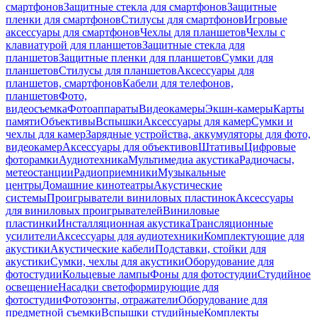
смартфонов
Защитные стекла для смартфонов
Защитные
пленки для смартфонов
Стилусы для смартфонов
Игровые
аксессуары для смартфонов
Чехлы для планшетов
Чехлы с
клавиатурой для планшетов
Защитные стекла для
планшетов
Защитные пленки для планшетов
Сумки для
планшетов
Стилусы для планшетов
Аксессуары для
планшетов, смартфонов
Кабели для телефонов,
планшетов
Фото,
видеосъемка
Фотоаппараты
Видеокамеры
Экшн-камеры
Карты
памяти
Объективы
Вспышки
Аксессуары для камер
Сумки и
чехлы для камер
Зарядные устройства, аккумуляторы для фото,
видеокамер
Аксессуары для объективов
Штативы
Цифровые
фоторамки
Аудиотехника
Мультимедиа акустика
Радиочасы,
метеостанции
Радиоприемники
Музыкальные
центры
Домашние кинотеатры
Акустические
системы
Проигрыватели виниловых пластинок
Аксессуары
для виниловых проигрывателей
Виниловые
пластинки
Инсталляционная акустика
Трансляционные
усилители
Аксессуары для аудиотехники
Комплектующие для
акустики
Акустические кабели
Подставки, стойки для
акустики
Сумки, чехлы для акустики
Оборудование для
фотостудии
Кольцевые лампы
Фоны для фотостудии
Студийное
освещение
Насадки светоформирующие для
фотостудии
Фотозонты, отражатели
Оборудование для
предметной съемки
Вспышки студийные
Комплекты