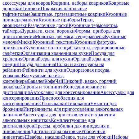
аксессуары для ковров
Коврики, наборы ковриков
Ковровые
дорожки
Циновки
Покрытия напольные
тафтинговые
Защитные, грязезащитные коврики
Кухонные
принадлежности
Кухонные приборы
Терки,
овощерезки
Разделочные доски
Кухонные термометры,
таймеры
Дуршлаги, сита, воронки
Формы, приборы для
приготовления
Молотки для мяса, тендерайзеры
Кухонные
мелочи
Миски
Кухонный текстиль
Кухонные фартуки,
прихватки
Кухонные полотенца
Скатерти, сервировочные
салфетки
Организация хранения на кухне
Посуда для
хранения
Органайзеры для кухни
Органайзеры для
специй
Посуда для ланча
Полки и аксессуары на
рейлинги
Рейлинги для кухни
Одноразовая посуда,
упаковка
Вакуумные пакеты,
контейнеры
Бакалея
Кофе
Чай
Цикорий, какао, горячий
шоколад
Сиропы и топпинги
Консервирование и
дистилляция
Автоклавы для консервирования
Аксессуары для
консервирования
Приспособления для
консервирования
Открывалки
Пивоварни
Емкости для
брожения
Ингредиенты для приготовления алкогольных
напитков
Аксессуары для приготовления и хранения
алкогольных напитков
Комплектующие для
дистилляторов
Прессы, дробилки для виноделия и
пивоварения
Дистилляторы бытовые
Уборочный
инвентарь
Швабры, насадки
Ведра, тазы для уборки
Наборы