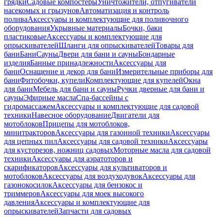
грядки
Садовые компостеры
Уничтожители, отпугиватели
насекомых и грызунов
Автоматизация и контроль
полива
Аксессуары и комплектующие для поливочного
оборудования
Укрывные материалы
Бочки, баки
пластиковые
Аксессуары и комплектующие для
опрыскивателей
Шланги для опрыскивателей
Товары для
бани
Бани
Сауны
Двери для бани и сауны
Бондарные
изделия
Банные принадлежности
Аксессуары для
бани
Оснащение и декор для бани
Измерительные приборы для
бани
Фитобочки, купели
Комплектующие для купелей
Окна
для бани
Мебель для бани и сауны
Ручки дверные для бани и
сауны
Эфирные масла
Спа-бассейны с
гидромассажем
Аксессуары и комплектующие для садовой
техники
Навесное оборудование
Двигатели для
мотоблоков
Прицепы для мотоблоков,
минитракторов
Аксессуары для газонной техники
Аксессуары
для цепных пил
Аксессуары для садовой техники
Аксессуары
для кусторезов, ножниц садовых
Моторные масла для садовой
техники
Аксессуары для аэратоторов и
скарификаторов
Аксессуары для культиваторов и
мотоблоков
Аксессуары для воздуходувок
Аксессуары для
газонокосилок
Аксессуары для бензокос и
триммеров
Аксессуары для моек высокого
давления
Аксессуары и комплектующие для
опрыскивателей
Запчасти для садовых