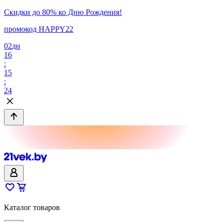
Скидки до 80% ко Дню Рождения!
промокод HAPPY22
02
дн
16
:
15
:
24
Каталог товаров