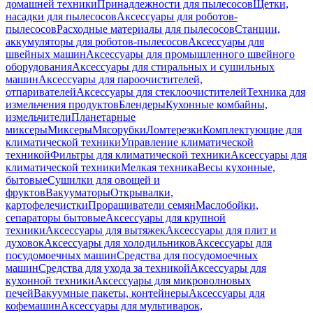
домашней техники
Принадлежности для пылесосов
Щетки,
насадки для пылесосов
Аксессуары для роботов-
пылесосов
Расходные материалы для пылесосов
Станции,
аккумуляторы для роботов-пылесосов
Аксессуары для
швейных машин
Аксессуары для промышленного швейного
оборудования
Аксессуары для стиральных и сушильных
машин
Аксессуары для пароочистителей,
отпаривателей
Аксессуары для стеклоочистителей
Техника для
измельчения продуктов
Блендеры
Кухонные комбайны,
измельчители
Планетарные
миксеры
Миксеры
Мясорубки
Ломтерезки
Комплектующие для
климатической техники
Управление климатической
техникой
Фильтры для климатической техники
Аксессуары для
климатической техники
Мелкая техника
Весы кухонные,
бытовые
Сушилки для овощей и
фруктов
Вакууматоры
Открывалки,
картофелечистки
Проращиватели семян
Маслобойки,
сепараторы бытовые
Аксессуары для крупной
техники
Аксессуары для вытяжек
Аксессуары для плит и
духовок
Аксессуары для холодильников
Аксессуары для
посудомоечных машин
Средства для посудомоечных
машин
Средства для ухода за техникой
Аксессуары для
кухонной техники
Аксессуары для микроволновых
печей
Вакуумные пакеты, контейнеры
Аксессуары для
кофемашин
Аксессуары для мультиварок,