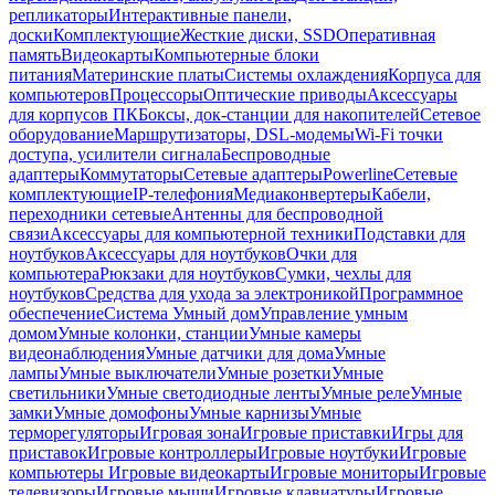
репликаторы
Интерактивные панели,
доски
Комплектующие
Жесткие диски, SSD
Оперативная
память
Видеокарты
Компьютерные блоки
питания
Материнские платы
Системы охлаждения
Корпуса для
компьютеров
Процессоры
Оптические приводы
Аксессуары
для корпусов ПК
Боксы, док-станции для накопителей
Сетевое
оборудование
Маршрутизаторы, DSL-модемы
Wi-Fi точки
доступа, усилители сигнала
Беспроводные
адаптеры
Коммутаторы
Сетевые адаптеры
Powerline
Сетевые
комплектующие
IP-телефония
Медиаконвертеры
Кабели,
переходники сетевые
Антенны для беспроводной
связи
Аксессуары для компьютерной техники
Подставки для
ноутбуков
Аксессуары для ноутбуков
Очки для
компьютера
Рюкзаки для ноутбуков
Сумки, чехлы для
ноутбуков
Средства для ухода за электроникой
Программное
обеспечение
Система Умный дом
Управление умным
домом
Умные колонки, станции
Умные камеры
видеонаблюдения
Умные датчики для дома
Умные
лампы
Умные выключатели
Умные розетки
Умные
светильники
Умные светодиодные ленты
Умные реле
Умные
замки
Умные домофоны
Умные карнизы
Умные
терморегуляторы
Игровая зона
Игровые приставки
Игры для
приставок
Игровые контроллеры
Игровые ноутбуки
Игровые
компьютеры
Игровые видеокарты
Игровые мониторы
Игровые
телевизоры
Игровые мыши
Игровые клавиатуры
Игровые