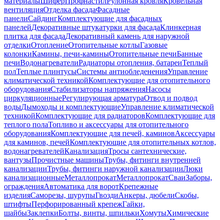
материалы
Шифер
Профнастил
Рулонная кровля
Кровельная
вентиляция
Отделка фасада
Фасадные
панели
Сайдинг
Комплектующие для фасадных
панелей
Декоративные штукатурки для фасада
Клинкерная
плитка для фасада
Декоративный камень для наружной
отделки
Отопление
Отопительные котлы
Газовые
колонки
Камины, печи-камины
Отопительные печи
Банные
печи
Водонагреватели
Радиаторы отопления, батареи
Теплый
пол
Теплые плинтусы
Системы антиобледенения
Управление
климатической техникой
Комплектующие для отопительного
оборудования
Стабилизаторы напряжения
Насосы
циркуляционные
Регулирующая арматура
Отвод и подвод
воды
Дымоходы и комплектующие
Управление климатической
техникой
Комплектующие для радиаторов
Комплектующие для
теплого пола
Топливо и аксессуары для отопительного
оборудования
Комплектующие для печей, каминов
Аксессуары
для каминов, печей
Комплектующие для отопительных котлов,
водонагревателей
Канализация
Тросы сантехнические,
вантузы
Прочистные машины
Трубы, фитинги внутренней
канализации
Трубы, фитинги наружной канализации
Люки
канализационные
Металлопрокат
Металлопрокат
Сваи
Заборы,
ограждения
Автоматика для ворот
Крепежные
изделия
Саморезы, шурупы
Гвозди
Анкеры, дюбели
Скобы,
штифты
Перфорированный крепеж
Гайки,
шайбы
Заклепки
Болты, винты, шпильки
Хомуты
Химические