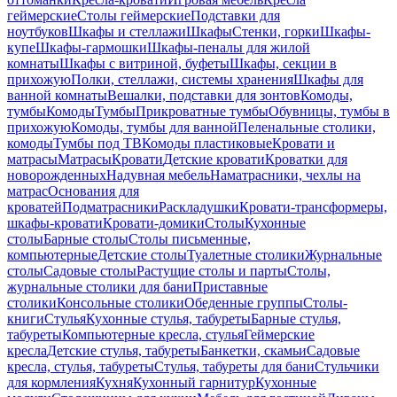
геймерские
Столы геймерские
Подставки для
ноутбуков
Шкафы и стеллажи
Шкафы
Стенки, горки
Шкафы-
купе
Шкафы-гармошки
Шкафы-пеналы для жилой
комнаты
Шкафы с витриной, буфеты
Шкафы, секции в
прихожую
Полки, стеллажи, системы хранения
Шкафы для
ванной комнаты
Вешалки, подставки для зонтов
Комоды,
тумбы
Комоды
Тумбы
Прикроватные тумбы
Обувницы, тумбы в
прихожую
Комоды, тумбы для ванной
Пеленальные столики,
комоды
Тумбы под ТВ
Комоды пластиковые
Кровати и
матрасы
Матрасы
Кровати
Детские кровати
Кроватки для
новорожденных
Надувная мебель
Наматрасники, чехлы на
матрас
Основания для
кроватей
Подматрасники
Раскладушки
Кровати-трансформеры,
шкафы-кровати
Кровати-домики
Столы
Кухонные
столы
Барные столы
Столы письменные,
компьютерные
Детские столы
Туалетные столики
Журнальные
столы
Садовые столы
Растущие столы и парты
Столы,
журнальные столики для бани
Приставные
столики
Консольные столики
Обеденные группы
Столы-
книги
Стулья
Кухонные стулья, табуреты
Барные стулья,
табуреты
Компьютерные кресла, стулья
Геймерские
кресла
Детские стулья, табуреты
Банкетки, скамьи
Садовые
кресла, стулья, табуреты
Стулья, табуреты для бани
Стульчики
для кормления
Кухня
Кухонный гарнитур
Кухонные