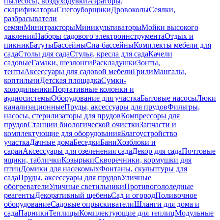
пылесосы, воздуходувки
Аэраторы,
скарификаторы
Снегоуборщики
Дровоколы
Сеялки,
разбрасыватели
семян
Минитракторы
Миникультиваторы
Мойки высокого
давления
Наборы садового электроинструмента
Отдых и
пикник
Батуты
Бассейны
Спа-бассейны
Комплекты мебели для
сада
Столы для сада
Стулья, кресла для сада
Качели
садовые
Гамаки, шезлонги
Раскладушки
Зонты,
тенты
Аксессуары для садовой мебели
Грили
Мангалы,
коптильни
Детская площадка
Сумки-
холодильники
Портативные колонки и
аудиосистемы
Оборудование для участка
Бытовые насосы
Люки
канализационные
Пруды, аксессуары для прудов
Фильтры,
насосы, стерилизаторы для прудов
Компрессоры для
прудов
Станции биологической очистки
Запчасти и
комплектующие для оборудования
Благоустройство
участка
Дачные дома
Беседки
Бани
Хозблоки и
сараи
Аксессуары для озеленения сада
Декор для сада
Почтовые
ящики, таблички
Козырьки
Скворечники, кормушки для
птиц
Домики для насекомых
Фонтаны, скульптуры для
сада
Пруды, аксессуары для прудов
Уличные
обогреватели
Уличные светильники
Противогололедные
реагенты
Декоративный щебень
Сад и огород
Поливочное
оборудование
Садовые опрыскиватели
Шланги для дома и
сада
Парники
Теплицы
Комплектующие для теплиц
Модульные