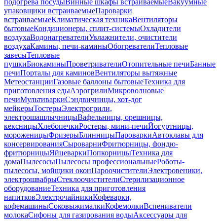
подогрева посуды
Винные шкафы встраиваемые
Вакуумные
упаковщики встраиваемые
Пароварки
встраиваемые
Климатическая техника
Вентиляторы
бытовые
Кондиционеры, сплит-системы
Охладители
воздуха
Водонагреватели
Увлажнители, очистители
воздуха
Камины, печи-камины
Обогреватели
Тепловые
завесы
Тепловые
пушки
Биокамины
Проветриватели
Отопительные печи
Банные
печи
Порталы для каминов
Вентиляторы вытяжные
Метеостанции
Газовые баллоны бытовые
Техника для
приготовления еды
Аэрогрили
Микроволновые
печи
Мультиварки
Сэндвичницы, хот-дог
мейкеры
Тостеры
Электрогрили,
электрошашлычницы
Вафельницы, орешницы,
кексницы
Хлебопечки
Ростеры, мини-печи
Йогуртницы,
мороженицы
Фризеры
Блинницы
Пароварки
Автоклавы для
консервирования
Сыроварни
Фритюрницы, фондю-
фритюрницы
Яйцеварки
Попкорницы
Техника для
дома
Пылесосы
Пылесосы профессиональные
Роботы-
пылесосы, мойщики окон
Пароочистители
Электровеники,
электрошвабры
Стеклоочистители
Стерилизационное
оборудование
Техника для приготовления
напитков
Электрочайники
Кофеварки,
кофемашины
Соковыжималки
Кофемолки
Вспениватели
молока
Сифоны для газирования воды
Аксессуары для