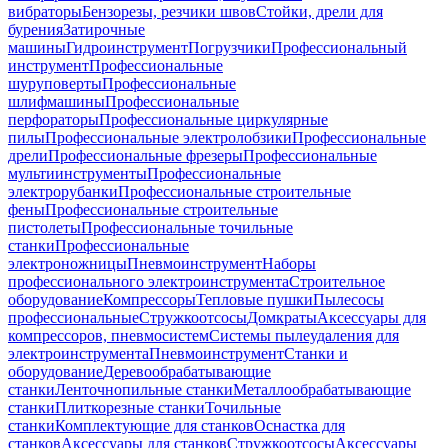
вибраторы
Бензорезы, резчики швов
Стойки, дрели для
бурения
Затирочные
машины
Гидроинструмент
Погрузчики
Профессиональный
инструмент
Профессиональные
шуруповерты
Профессиональные
шлифмашины
Профессиональные
перфораторы
Профессиональные циркулярные
пилы
Профессиональные электролобзики
Профессиональные
дрели
Профессиональные фрезеры
Профессиональные
мультиинструменты
Профессиональные
электрорубанки
Профессиональные строительные
фены
Профессиональные строительные
пистолеты
Профессиональные точильные
станки
Профессиональные
электроножницы
Пневмоинструмент
Наборы
профессионального электроинструмента
Строительное
оборудование
Компрессоры
Тепловые пушки
Пылесосы
профессиональные
Стружкоотсосы
Домкраты
Аксессуары для
компрессоров, пневмосистем
Системы пылеудаления для
электроинструмента
Пневмоинструмент
Станки и
оборудование
Деревообрабатывающие
станки
Ленточнопильные станки
Металлообрабатывающие
станки
Плиткорезные станки
Точильные
станки
Комплектующие для станков
Оснастка для
станков
Аксессуары для станков
Стружкоотсосы
Аксессуары