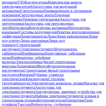
автоматы
УЗО
Конденсаторы
Комплексная защита
электродвигателей
Аксессуары для модульной
автоматики
Светотехника
Промышленное и сигнальное
освещение
Светодиодные ленты
Точечные
светильники
Трековые светильники
Аксессуары для
светотехники
Аксессуары для светодиодных
лент
Вентиляция
Вентиляторы вытяжные
Вентиляторы
канальные
Системы воздуховодов
Решетки вентиляционные,
диффузоры
Проветриватели
Люки
Люки ревизионные
Люки
под плитку
Люки напольные
Люки под
покраску
Строительный
инструмент
Электроинструмент
Шуруповерты,
гайковерты
Шлифмашины
Циркулярные, сабельные
пилы
Перфораторы, отбойные
молотки
Электролобзики
Дрели
Строительные
миксеры
Дальномеры
Многофункциональные
инструменты
Строительные фены
Строительные
пистолеты
Фрезеры
Рубанки, стамески
электрические
Краскопульты
Степлеры,
гвоздезабиватели
Электрические ножницы, резаки
Насадки для
электроинструмента
Аксессуары для
электроинструмента
Аккумуляторы, зарядные устройства для
электроинструмента
Наборы электроинструмента
Силовая и
строительная техника
Бетоносмесители
Генераторы
Тали,
тельферы
Такелаж
Виброплиты, глубинные