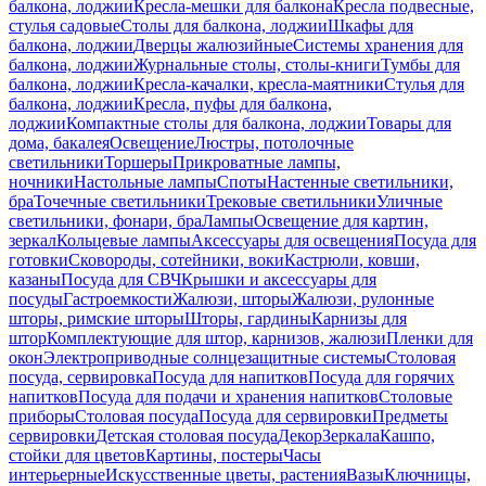
балкона, лоджии
Кресла-мешки для балкона
Кресла подвесные,
стулья садовые
Столы для балкона, лоджии
Шкафы для
балкона, лоджии
Дверцы жалюзийные
Системы хранения для
балкона, лоджии
Журнальные столы, столы-книги
Тумбы для
балкона, лоджии
Кресла-качалки, кресла-маятники
Стулья для
балкона, лоджии
Кресла, пуфы для балкона,
лоджии
Компактные столы для балкона, лоджии
Товары для
дома, бакалея
Освещение
Люстры, потолочные
светильники
Торшеры
Прикроватные лампы,
ночники
Настольные лампы
Споты
Настенные светильники,
бра
Точечные светильники
Трековые светильники
Уличные
светильники, фонари, бра
Лампы
Освещение для картин,
зеркал
Кольцевые лампы
Аксессуары для освещения
Посуда для
готовки
Сковороды, сотейники, воки
Кастрюли, ковши,
казаны
Посуда для СВЧ
Крышки и аксессуары для
посуды
Гастроемкости
Жалюзи, шторы
Жалюзи, рулонные
шторы, римские шторы
Шторы, гардины
Карнизы для
штор
Комплектующие для штор, карнизов, жалюзи
Пленки для
окон
Электроприводные солнцезащитные системы
Столовая
посуда, сервировка
Посуда для напитков
Посуда для горячих
напитков
Посуда для подачи и хранения напитков
Столовые
приборы
Столовая посуда
Посуда для сервировки
Предметы
сервировки
Детская столовая посуда
Декор
Зеркала
Кашпо,
стойки для цветов
Картины, постеры
Часы
интерьерные
Искусственные цветы, растения
Вазы
Ключницы,