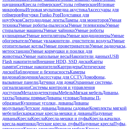
наушники
Кресла геймерские
Столы геймерские
Игровые
микрофоны
Игровая мультимедиа акустика
Аксессуары для
геймеров
Фигурки Funko Pop
Подставки для
ноутбуков
Светодиодные ленты
Лампы для мониторов
Умная
техника
Умные роботы-пылесосы
Умные телевизоры
Умные
стиральные машины
Умные чайники
Умные роботы
кулинарные
Умные вентиляторы
Умные кондиционеры
Умные
обогреватели
Умные увлажнители, очистители воздуха
Умные
отопительные котлы
Умные проветриватели
Умные радиочасы,
метеостанции
Умные кормушки и поилки для
животных
Умные напольные весы
Накопители данных
USB
Flash накопители
Внешние HDD, SSD диски
Карты
памяти
Сетевые накопители
Картридеры
Оптические
диски
Наблюдение и безопасность
Камеры
видеонаблюдения
Аксессуары для CCTV
Домофоны,
вызывные панели
Датчики для дома
Охранные системы,
сигнализации
Системы контроля и управления
доступом
Металлодетекторы
Мебель
Мягкая мебель
Диваны,
тахты
Диваны прямые
Диваны угловые
Диваны П-
образные
Кухонные уголки, диваны
Диваны
модульные
Детские диваны
Диваны садовые
Комплекты мягкой
мебели
Бескаркасные кресла-мешки и диваны
Надувные
диваны
Кресла
Кресла
Кресла-мешки и пуфы
Кресла-качалки,
кресла-маятники
Детские кресла, пуфы
Надувные кресла
Пуфы,
оттоманки
Кресла-кровати
Игровая мебель
Кресла