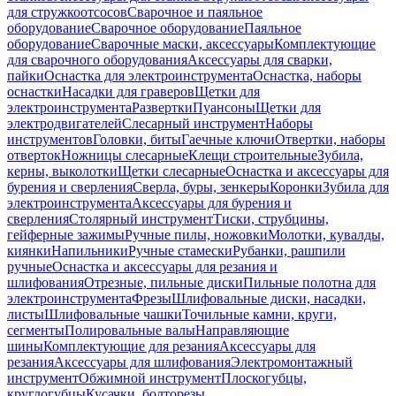
для стружкоотсосов
Сварочное и паяльное
оборудование
Сварочное оборудование
Паяльное
оборудование
Сварочные маски, аксессуары
Комплектующие
для сварочного оборудования
Аксессуары для сварки,
пайки
Оснастка для электроинструмента
Оснастка, наборы
оснастки
Насадки для граверов
Щетки для
электроинструмента
Развертки
Пуансоны
Щетки для
электродвигателей
Слесарный инструмент
Наборы
инструментов
Головки, биты
Гаечные ключи
Отвертки, наборы
отверток
Ножницы слесарные
Клещи строительные
Зубила,
керны, выколотки
Щетки слесарные
Оснастка и аксессуары для
бурения и сверления
Сверла, буры, зенкеры
Коронки
Зубила для
электроинструмента
Аксессуары для бурения и
сверления
Столярный инструмент
Тиски, струбцины,
гейферные зажимы
Ручные пилы, ножовки
Молотки, кувалды,
киянки
Напильники
Ручные стамески
Рубанки, рашпили
ручные
Оснастка и аксессуары для резания и
шлифования
Отрезные, пильные диски
Пильные полотна для
электроинструмента
Фрезы
Шлифовальные диски, насадки,
листы
Шлифовальные чашки
Точильные камни, круги,
сегменты
Полировальные валы
Направляющие
шины
Комплектующие для резания
Аксессуары для
резания
Аксессуары для шлифования
Электромонтажный
инструмент
Обжимной инструмент
Плоскогубцы,
круглогубцы
Кусачки, болторезы,