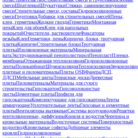
смеси
Шпатлевки
Штукатурки
Стяжки, самонивелирующие
смеси
Строительные смеси, составы
Гидроизоляционные
смеси
Грунтовки
Добавки для строительных смесей
Пены,
клеи, герметики
Жидкие гвозди
Герметики
Монтажная
пена
Клеи для обоев
Клеи для напольных
покрытий
Очистители, растворители
Фиксаторы
резьбы
Клеи
Герметики, пены
Кирпичи, блоки, тротуарная
плитка
Кирпичи
Строительные блоки
Тротуарная
плитка
Изоляционные материалы
Минеральная
вата
Экструдированный пенополистирол
Пенопласт
Пленки,
мембраны
Отражающая теплоизоляция
Гидроизоляционные
ленты
Поликарбонат
Шумоизоляция
Теплоизоляция
Звукоизоляц
плитные и пиломатериалы
Плиты OSB
Фанера
ДСП,
ЛДСП
Мебельные щиты
Террасные доски
Древесные
плиты
Пиломатериалы
Материалы для сухого
строительства
Гипсокартон
Гипсоволокнистые
листы
Цементные плиты
Профили для
гипсокартона
Комплектующие для гипсокартона
Ленты
армирующие
Уплотнительные ленты
Гипсовые и цементные
плиты
Вентиляторы вытяжные
Системы воздуховодов
Решетки
вентиляционные, диффузоры
Кровля и водосток
Черепица и
кровельные материалы
Водосточные системы
Поверхностный
водоотвод
Кровельные софиты
Доборные элементы
кровли
Гидроизоляционные