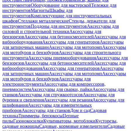
инструментов
Оборудование для мастерской
Тележки для
инструментов
Магниты
Шкафы для
инструментов
Комплектующие для инструментальных
шкафов
Стеллажи металлические
Стенды, держатели для
инструментов
Поддоны для инструментов
Аксессуары для
силовой и строительной техники
Аксессуары для
бензорезов
Аксессуары для бетоносмесителей
Аксессуары для
виброоборудования
Аксессуары для генераторов
Аксессуары
для затирочных машин
Аксессуары для мотопомп
Аксессуары
для мотобуров и бензобуров
Аксессуары для строительного
инструмента
Аксессуары пневмооборудования
Аксессуары для
бензорезов
Аксессуары для бетоносмесителей
Аксессуары для
виброоборудования
Аксессуары для генераторов
Аксессуары
для затирочных машин
Аксессуары для мотопомп
Аксессуары
для мотобуров и бензобуров
Аксессуары для
электроинструмента
Аксессуары для компрессоров,
пневмосистем
Аксессуары для сварки, пайки
Аксессуары для
станков
Аксессуары для стружкоотсосов
Аксессуары для
бурения и сверления
Аксессуары для резания
Аксессуары для
шлифования
Аксессуары для измерительных
приборов
Аксессуары для станков
Дом и сад
Садовая
техника
Триммеры, бензокосы
Цепные
пилы
Газонокосилки
Культиваторы, мотоблоки
Кусторезы,
садовые ножницы
Садовые, кормовые измельчители
Садовые