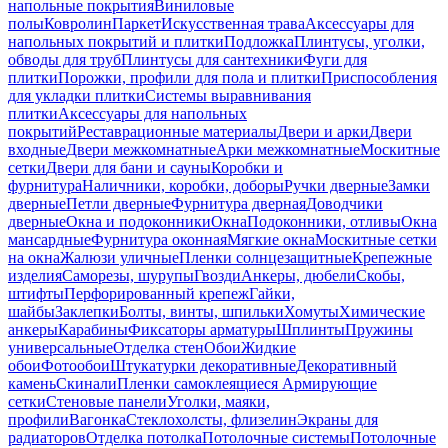
напольные покрытия
Виниловые
полы
Ковролин
Паркет
Искусственная трава
Аксессуары для
напольных покрытий и плитки
Подложка
Плинтусы, уголки,
обводы для труб
Плинтусы для сантехники
Фуги для
плитки
Порожки, профили для пола и плитки
Приспособления
для укладки плитки
Системы выравнивания
плитки
Аксессуары для напольных
покрытий
Реставрационные материалы
Двери и арки
Двери
входные
Двери межкомнатные
Арки межкомнатные
Москитные
сетки
Двери для бани и сауны
Коробки и
фурнитура
Наличники, коробки, доборы
Ручки дверные
Замки
дверные
Петли дверные
Фурнитура дверная
Доводчики
дверные
Окна и подоконники
Окна
Подоконники, отливы
Окна
мансардные
Фурнитура оконная
Мягкие окна
Москитные сетки
на окна
Жалюзи уличные
Пленки солнцезащитные
Крепежные
изделия
Саморезы, шурупы
Гвозди
Анкеры, дюбели
Скобы,
штифты
Перфорированный крепеж
Гайки,
шайбы
Заклепки
Болты, винты, шпильки
Хомуты
Химические
анкеры
Карабины
Фиксаторы арматуры
Шплинты
Пружины
универсальные
Отделка стен
Обои
Жидкие
обои
Фотообои
Штукатурки декоративные
Декоративный
камень
Скинали
Пленки самоклеящиеся
Армирующие
сетки
Стеновые панели
Уголки, маяки,
профили
Вагонка
Стеклохолсты, флизелин
Экраны для
радиаторов
Отделка потолка
Потолочные системы
Потолочные