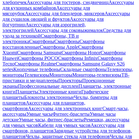
хлебопечек
Аксессуары для тостеров, сэндвичниц
Аксессуары
для кухонных комбайнов
Аксессуары для
мясорубок
Аксессуары для блендеров, миксеров
Аксессуары
для сушилок овощей и фруктов
Аксессуары для
йогуртниц
Аксессуары для аэрогрилей,
электрогрилей
Аксессуары для соковыжималок
Средства для
ухода за техникой
Смартфоны, ТВ и
электроника
Смартфоны
Смартфоны
Смартфоны
восстановленные
Смартфоны Apple
Смартфоны
Xiaomi
Смартфоны Samsung
Смартфоны Honor
Смартфоны
Huawei
Смартфоны POCO
Смартфоны Infinix
Смартфоны
Tecno
Смартфоны Realme
Смартфоны Samsung Galaxy S26
series
Кнопочные телефоны
Складные смартфоны
Телевизоры,
мониторы
Телевизоры
Мониторы
Мониторы-телевизоры
ТВ-
приставки и медиаплееры
Проекторы
Проекционные
экраны
Профессиональные дисплеи
Планшеты, электронные
книги
Планшеты
Электронные книги
Графические
планшеты
Блокноты электронные
Чехлы, бамперы для
планшетов
Аксессуары для планшетов,
смартфонов
Аксессуары для электронных книг
Смарт-часы,
аксессуары
Умные часы
Фитнес-браслеты
Умные часы
детские
Умные часы, фитнес-браслеты
Ремешки, аксессуары
для умных часов
Кабели для умных часов
Аксессуары для
смартфонов, планшетов
Зарядные устройства для телефонов,
планшетов
Чехлы, защитные стекла для телефонов
Чехлы для