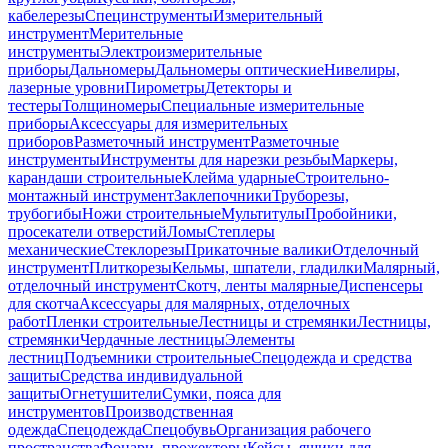
кабелерезы
Специнструменты
Измерительный
инструмент
Мерительные
инструменты
Электроизмерительные
приборы
Дальномеры
Дальномеры оптические
Нивелиры,
лазерные уровни
Пирометры
Детекторы и
тестеры
Толщиномеры
Специальные измерительные
приборы
Аксессуары для измерительных
приборов
Разметочный инструмент
Разметочные
инструменты
Инструменты для нарезки резьбы
Маркеры,
карандаши строительные
Клейма ударные
Строительно-
монтажный инструмент
Заклепочники
Труборезы,
трубогибы
Ножи строительные
Мультитулы
Пробойники,
просекатели отверстий
Ломы
Степлеры
механические
Стеклорезы
Прикаточные валики
Отделочный
инструмент
Плиткорезы
Кельмы, шпатели, гладилки
Малярный,
отделочный инструмент
Скотч, ленты малярные
Диспенсеры
для скотча
Аксессуары для малярных, отделочных
работ
Пленки строительные
Лестницы и стремянки
Лестницы,
стремянки
Чердачные лестницы
Элементы
лестниц
Подъемники строительные
Спецодежда и средства
защиты
Средства индивидуальной
защиты
Огнетушители
Сумки, пояса для
инструментов
Производственная
одежда
Спецодежда
Спецобувь
Организация рабочего
пространства
Фонари, прожекторы
Кейсы, ящики для