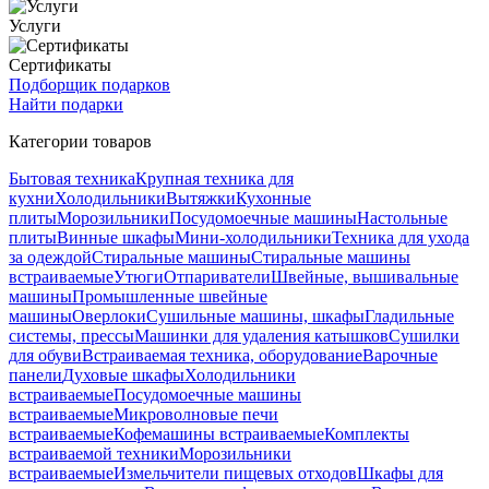
Услуги
Сертификаты
Подборщик подарков
Найти подарки
Категории товаров
Бытовая техника
Крупная техника для
кухни
Холодильники
Вытяжки
Кухонные
плиты
Морозильники
Посудомоечные машины
Настольные
плиты
Винные шкафы
Мини-холодильники
Техника для ухода
за одеждой
Стиральные машины
Стиральные машины
встраиваемые
Утюги
Отпариватели
Швейные, вышивальные
машины
Промышленные швейные
машины
Оверлоки
Сушильные машины, шкафы
Гладильные
системы, прессы
Машинки для удаления катышков
Сушилки
для обуви
Встраиваемая техника, оборудование
Варочные
панели
Духовые шкафы
Холодильники
встраиваемые
Посудомоечные машины
встраиваемые
Микроволновые печи
встраиваемые
Кофемашины встраиваемые
Комплекты
встраиваемой техники
Морозильники
встраиваемые
Измельчители пищевых отходов
Шкафы для