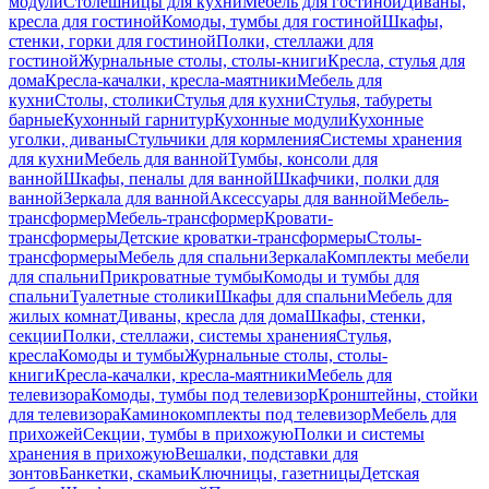
модули
Столешницы для кухни
Мебель для гостиной
Диваны,
кресла для гостиной
Комоды, тумбы для гостиной
Шкафы,
стенки, горки для гостиной
Полки, стеллажи для
гостиной
Журнальные столы, столы-книги
Кресла, стулья для
дома
Кресла-качалки, кресла-маятники
Мебель для
кухни
Столы, столики
Стулья для кухни
Стулья, табуреты
барные
Кухонный гарнитур
Кухонные модули
Кухонные
уголки, диваны
Стульчики для кормления
Системы хранения
для кухни
Мебель для ванной
Тумбы, консоли для
ванной
Шкафы, пеналы для ванной
Шкафчики, полки для
ванной
Зеркала для ванной
Аксессуары для ванной
Мебель-
трансформер
Мебель-трансформер
Кровати-
трансформеры
Детские кроватки-трансформеры
Столы-
трансформеры
Мебель для спальни
Зеркала
Комплекты мебели
для спальни
Прикроватные тумбы
Комоды и тумбы для
спальни
Туалетные столики
Шкафы для спальни
Мебель для
жилых комнат
Диваны, кресла для дома
Шкафы, стенки,
секции
Полки, стеллажи, системы хранения
Стулья,
кресла
Комоды и тумбы
Журнальные столы, столы-
книги
Кресла-качалки, кресла-маятники
Мебель для
телевизора
Комоды, тумбы под телевизор
Кронштейны, стойки
для телевизора
Каминокомплекты под телевизор
Мебель для
прихожей
Секции, тумбы в прихожую
Полки и системы
хранения в прихожую
Вешалки, подставки для
зонтов
Банкетки, скамьи
Ключницы, газетницы
Детская