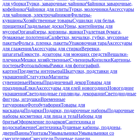
для уборки
Турки, заварочные чайники
Чайники заварочные,
кофейники
Чайники для плиты
Турки, молочники
Аксессуары
для чайников, электрочайников
Фильтры-
кувшины
Хозяйственные товары
Сушилки для белья,
прищепки
Гладильные доски
Урны, контейнеры для
мусора
Органайзеры, корзины, ящики
Туалетная бумага,
бумажные полотенца
Салфетки, мочалки, губки, мусорные
пакеты
Фольга, пленка, пакеты
Упаковочная тара
Аксессуары
для глажения
Аксессуары для стирки
Веревки,
шпагаты
Емкости, дозаторы для моющих средств
Вешалки-
плечики
Мешки хозяйственные
Сувениры
Копилки
Картины,
постеры
Фотоальбомы
Рамки для фотографий,
картин
Предметы интерьера
Шкатулки, подставки для
украшений
Статуэтки
Магниты
сувенирные
Иконы
Праздничный декор
Товары для
праздника
Елки
Аксессуары для елей новогодних
Новогодние
украшения
Светодиодные гирлянды, декорации
Светодиодные
фигуры, игрушки
Временные
татуировки
Фотобутафория
Товары для
маскарада
Подарки
Подарки, подарочные наборы
Подарочные
наборы косметики для лица и тела
Наборы для
бритья
Оформление подарков
Сантехника и
водоснабжение
Сантехника
Душевые кабины, поддоны,
двери
Ванны
Унитазы
Умывальники
Умывальники со
смесителями
Смесители
Душевые панели,