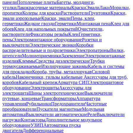
панели
Потолочные плиты
Багеты, молдинги,
уголки
Лакокрасочные материалы
Краски
Эмали
Лаки
Морилки,
пропитки
Колеры для краски
Растворители
Грунтовки
Краски,
эмали аэрозольные
Краски, эмали
Пены, клеи,
герметики
Жидкие гвозди
Герметики
Монтажная пена
Клеи для
обоев
Клеи для напольных покрытий
Очистители,
растворители
Фиксаторы резьбы
Клеи
Герметики,
пены
Электромонтажное оборудование
Розетки и
выключатели
Электрические звонки
Коробки
распределительные и подрозетники
Электропатроны
Вилки,
штепсели
Молниеприемники
Заземление
Электромонтажные
изделия
Клеммы
Средства диэлектрические
Трубки
термоусаживаемые
Изолирующие зажимы
Кабель и системы
для прокладки
Короба, трубы, металлорукав
Силовой
кабель
Наконечники, гильзы кабельные
Аксессуары для труб,
коробов
Кабельный крепеж
Арматура СИП
Электрощитовое
оборудование
Электрощиты
Аксессуары для
электрощита
Шины электротехнические
Выключатели
путевые, концевые
Трансформаторы
Аппаратура
управления
Рубильники
Предохранители
Частотные
преобразователи
Пускатели магнитные
Модульная
автоматика
Выключатели автоматические
Реле
Выключатели
нагрузки
Контакторы
Дополнительное модульное
оборудование
УЗИП
Автоматика пуска
двигателя
Дифференциальные