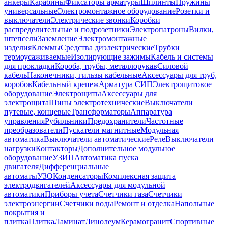
анкеры
Карабины
Фиксаторы арматуры
Шплинты
Пружины
универсальные
Электромонтажное оборудование
Розетки и
выключатели
Электрические звонки
Коробки
распределительные и подрозетники
Электропатроны
Вилки,
штепсели
Заземление
Электромонтажные
изделия
Клеммы
Средства диэлектрические
Трубки
термоусаживаемые
Изолирующие зажимы
Кабель и системы
для прокладки
Короба, трубы, металлорукав
Силовой
кабель
Наконечники, гильзы кабельные
Аксессуары для труб,
коробов
Кабельный крепеж
Арматура СИП
Электрощитовое
оборудование
Электрощиты
Аксессуары для
электрощита
Шины электротехнические
Выключатели
путевые, концевые
Трансформаторы
Аппаратура
управления
Рубильники
Предохранители
Частотные
преобразователи
Пускатели магнитные
Модульная
автоматика
Выключатели автоматические
Реле
Выключатели
нагрузки
Контакторы
Дополнительное модульное
оборудование
УЗИП
Автоматика пуска
двигателя
Дифференциальные
автоматы
УЗО
Конденсаторы
Комплексная защита
электродвигателей
Аксессуары для модульной
автоматики
Приборы учета
Счетчики газа
Счетчики
электроэнергии
Счетчики воды
Ремонт и отделка
Напольные
покрытия и
плитка
Плитка
Ламинат
Линолеум
Керамогранит
Спортивные