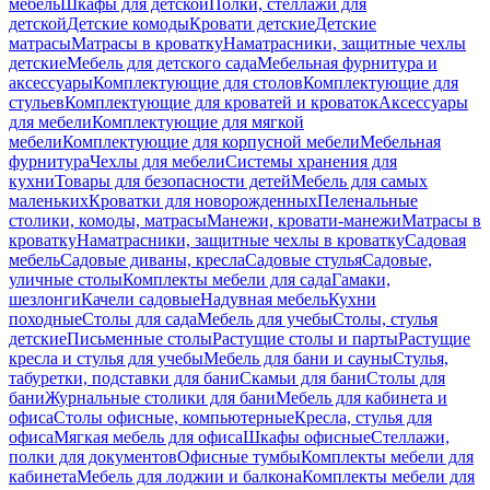
мебель
Шкафы для детской
Полки, стеллажи для
детской
Детские комоды
Кровати детские
Детские
матрасы
Матрасы в кроватку
Наматрасники, защитные чехлы
детские
Мебель для детского сада
Мебельная фурнитура и
аксессуары
Комплектующие для столов
Комплектующие для
стульев
Комплектующие для кроватей и кроваток
Аксессуары
для мебели
Комплектующие для мягкой
мебели
Комплектующие для корпусной мебели
Мебельная
фурнитура
Чехлы для мебели
Системы хранения для
кухни
Товары для безопасности детей
Мебель для самых
маленьких
Кроватки для новорожденных
Пеленальные
столики, комоды, матрасы
Манежи, кровати-манежи
Матрасы в
кроватку
Наматрасники, защитные чехлы в кроватку
Садовая
мебель
Садовые диваны, кресла
Садовые стулья
Садовые,
уличные столы
Комплекты мебели для сада
Гамаки,
шезлонги
Качели садовые
Надувная мебель
Кухни
походные
Столы для сада
Мебель для учебы
Столы, стулья
детские
Письменные столы
Растущие столы и парты
Растущие
кресла и стулья для учебы
Мебель для бани и сауны
Стулья,
табуретки, подставки для бани
Скамьи для бани
Столы для
бани
Журнальные столики для бани
Мебель для кабинета и
офиса
Столы офисные, компьютерные
Кресла, стулья для
офиса
Мягкая мебель для офиса
Шкафы офисные
Стеллажи,
полки для документов
Офисные тумбы
Комплекты мебели для
кабинета
Мебель для лоджии и балкона
Комплекты мебели для