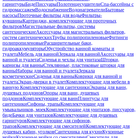
гарнитуры
Биде
Писсуары
Полотенцесушители
Спа-бассейны с
гидромассажем
Водоснабжение
Водонагреватели
Бытовые
насосы
Проточные фильтры для воды
Фильтры-
кувшины
Картриджи, комплектующие для проточных
фильтров
Магистральные фильтры, системы
сантехнические
Аксессуары для магистральных фильтров,
систем сантехнических
Трубы полипропиленовые
Фитинги
полипропиленовые
Расширительные баки,
гидроаккумуляторы
Обустройство ванной комнаты и
туалета
Мебель для ванной
Зеркала для ванной
Аксессуары для
ванной и туалета
Сиденья и чехлы для унитаза
Шторки,
карнизы для ванны
Стеклянные, пластиковые шторки для
ванны
Наборы для ванной и туалета
Зеркала
косметические
Сиденья для ванны
Коврики для ванной и
туалета
Экран-дверки в туалет
Комплектующие для мебели в
ванную
Комплектующие для сантехники
Экраны для ванн,
душевых поддонов
Опоры для ванн, душевых
поддонов
Комплектующие для ванн
Плинтусы для
сантехники
Сифоны, трапы
Комплектующие для
умывальников, моек
Комплектующие для унитазов, писсуаров,
биде
Бачки для унитазов
Комплектующие для душевых
гарнитуров
Комплектующие для сифонов,
трапов
Комплектующие для смесителей
Комплектующие для
душевых кабин, уголков
Сантехника для кухни
Кухонные
мойки
Кухонные мойки со смесителями
Смесители для