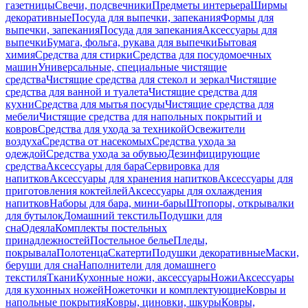
газетницы
Свечи, подсвечники
Предметы интерьера
Ширмы
декоративные
Посуда для выпечки, запекания
Формы для
выпечки, запекания
Посуда для запекания
Аксессуары для
выпечки
Бумага, фольга, рукава для выпечки
Бытовая
химия
Средства для стирки
Средства для посудомоечных
машин
Универсальные, специальные чистящие
средства
Чистящие средства для стекол и зеркал
Чистящие
средства для ванной и туалета
Чистящие средства для
кухни
Средства для мытья посуды
Чистящие средства для
мебели
Чистящие средства для напольных покрытий и
ковров
Средства для ухода за техникой
Освежители
воздуха
Средства от насекомых
Средства ухода за
одеждой
Средства ухода за обувью
Дезинфицирующие
средства
Аксессуары для бара
Сервировка для
напитков
Аксессуары для хранения напитков
Аксессуары для
приготовления коктейлей
Аксессуары для охлаждения
напитков
Наборы для бара, мини-бары
Штопоры, открывалки
для бутылок
Домашний текстиль
Подушки для
сна
Одеяла
Комплекты постельных
принадлежностей
Постельное белье
Пледы,
покрывала
Полотенца
Скатерти
Подушки декоративные
Маски,
беруши для сна
Наполнители для домашнего
текстиля
Ткани
Кухонные ножи, аксессуары
Ножи
Аксессуары
для кухонных ножей
Ножеточки и комплектующие
Ковры и
напольные покрытия
Ковры, циновки, шкуры
Ковры,