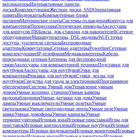
репликаторы
Интерактивные панели,
доски
Комплектующие
Жесткие диски, SSD
Оперативная
память
Видеокарты
Компьютерные блоки
питания
Материнские платы
Системы охлаждения
Корпуса для
компьютеров
Процессоры
Оптические приводы
Аксессуары
для корпусов ПК
Боксы, док-станции для накопителей
Сетевое
оборудование
Маршрутизаторы, DSL-модемы
Wi-Fi точки
доступа, усилители сигнала
Беспроводные
адаптеры
Коммутаторы
Сетевые адаптеры
Powerline
Сетевые
комплектующие
IP-телефония
Медиаконвертеры
Кабели,
переходники сетевые
Антенны для беспроводной
связи
Аксессуары для компьютерной техники
Подставки для
ноутбуков
Аксессуары для ноутбуков
Очки для
компьютера
Рюкзаки для ноутбуков
Сумки, чехлы для
ноутбуков
Средства для ухода за электроникой
Программное
обеспечение
Система Умный дом
Управление умным
домом
Умные колонки, станции
Умные камеры
видеонаблюдения
Умные датчики для дома
Умные
лампы
Умные выключатели
Умные розетки
Умные
светильники
Умные светодиодные ленты
Умные реле
Умные
замки
Умные домофоны
Умные карнизы
Умные
терморегуляторы
Игровая зона
Игровые приставки
Игры для
приставок
Игровые контроллеры
Игровые ноутбуки
Игровые
компьютеры
Игровые видеокарты
Игровые мониторы
Игровые
телевизоры
Игровые мыши
Игровые клавиатуры
Игровые