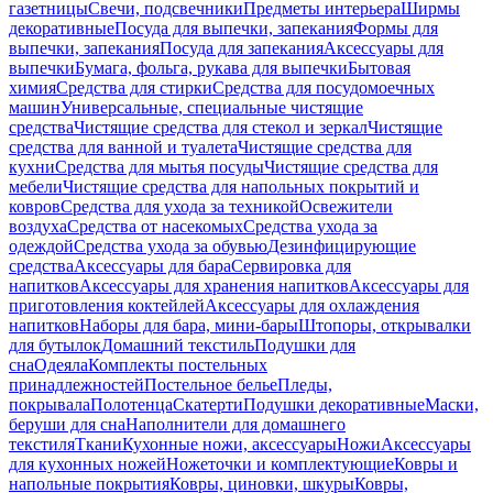
газетницы
Свечи, подсвечники
Предметы интерьера
Ширмы
декоративные
Посуда для выпечки, запекания
Формы для
выпечки, запекания
Посуда для запекания
Аксессуары для
выпечки
Бумага, фольга, рукава для выпечки
Бытовая
химия
Средства для стирки
Средства для посудомоечных
машин
Универсальные, специальные чистящие
средства
Чистящие средства для стекол и зеркал
Чистящие
средства для ванной и туалета
Чистящие средства для
кухни
Средства для мытья посуды
Чистящие средства для
мебели
Чистящие средства для напольных покрытий и
ковров
Средства для ухода за техникой
Освежители
воздуха
Средства от насекомых
Средства ухода за
одеждой
Средства ухода за обувью
Дезинфицирующие
средства
Аксессуары для бара
Сервировка для
напитков
Аксессуары для хранения напитков
Аксессуары для
приготовления коктейлей
Аксессуары для охлаждения
напитков
Наборы для бара, мини-бары
Штопоры, открывалки
для бутылок
Домашний текстиль
Подушки для
сна
Одеяла
Комплекты постельных
принадлежностей
Постельное белье
Пледы,
покрывала
Полотенца
Скатерти
Подушки декоративные
Маски,
беруши для сна
Наполнители для домашнего
текстиля
Ткани
Кухонные ножи, аксессуары
Ножи
Аксессуары
для кухонных ножей
Ножеточки и комплектующие
Ковры и
напольные покрытия
Ковры, циновки, шкуры
Ковры,