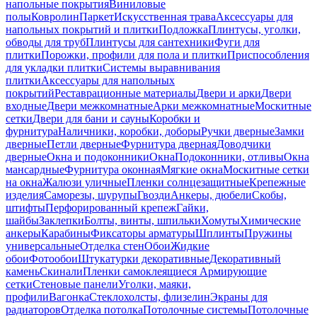
напольные покрытия
Виниловые
полы
Ковролин
Паркет
Искусственная трава
Аксессуары для
напольных покрытий и плитки
Подложка
Плинтусы, уголки,
обводы для труб
Плинтусы для сантехники
Фуги для
плитки
Порожки, профили для пола и плитки
Приспособления
для укладки плитки
Системы выравнивания
плитки
Аксессуары для напольных
покрытий
Реставрационные материалы
Двери и арки
Двери
входные
Двери межкомнатные
Арки межкомнатные
Москитные
сетки
Двери для бани и сауны
Коробки и
фурнитура
Наличники, коробки, доборы
Ручки дверные
Замки
дверные
Петли дверные
Фурнитура дверная
Доводчики
дверные
Окна и подоконники
Окна
Подоконники, отливы
Окна
мансардные
Фурнитура оконная
Мягкие окна
Москитные сетки
на окна
Жалюзи уличные
Пленки солнцезащитные
Крепежные
изделия
Саморезы, шурупы
Гвозди
Анкеры, дюбели
Скобы,
штифты
Перфорированный крепеж
Гайки,
шайбы
Заклепки
Болты, винты, шпильки
Хомуты
Химические
анкеры
Карабины
Фиксаторы арматуры
Шплинты
Пружины
универсальные
Отделка стен
Обои
Жидкие
обои
Фотообои
Штукатурки декоративные
Декоративный
камень
Скинали
Пленки самоклеящиеся
Армирующие
сетки
Стеновые панели
Уголки, маяки,
профили
Вагонка
Стеклохолсты, флизелин
Экраны для
радиаторов
Отделка потолка
Потолочные системы
Потолочные