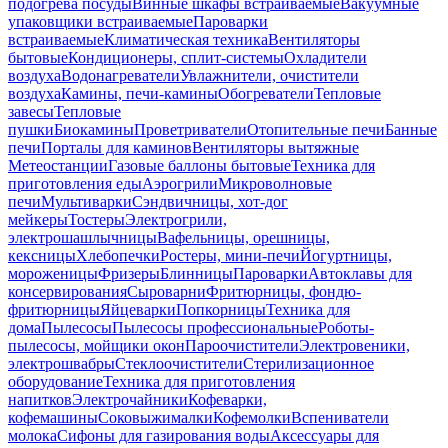
подогрева посуды
Винные шкафы встраиваемые
Вакуумные
упаковщики встраиваемые
Пароварки
встраиваемые
Климатическая техника
Вентиляторы
бытовые
Кондиционеры, сплит-системы
Охладители
воздуха
Водонагреватели
Увлажнители, очистители
воздуха
Камины, печи-камины
Обогреватели
Тепловые
завесы
Тепловые
пушки
Биокамины
Проветриватели
Отопительные печи
Банные
печи
Порталы для каминов
Вентиляторы вытяжные
Метеостанции
Газовые баллоны бытовые
Техника для
приготовления еды
Аэрогрили
Микроволновые
печи
Мультиварки
Сэндвичницы, хот-дог
мейкеры
Тостеры
Электрогрили,
электрошашлычницы
Вафельницы, орешницы,
кексницы
Хлебопечки
Ростеры, мини-печи
Йогуртницы,
мороженицы
Фризеры
Блинницы
Пароварки
Автоклавы для
консервирования
Сыроварни
Фритюрницы, фондю-
фритюрницы
Яйцеварки
Попкорницы
Техника для
дома
Пылесосы
Пылесосы профессиональные
Роботы-
пылесосы, мойщики окон
Пароочистители
Электровеники,
электрошвабры
Стеклоочистители
Стерилизационное
оборудование
Техника для приготовления
напитков
Электрочайники
Кофеварки,
кофемашины
Соковыжималки
Кофемолки
Вспениватели
молока
Сифоны для газирования воды
Аксессуары для