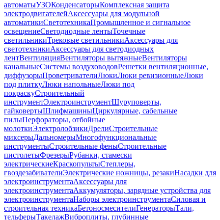
автоматы
УЗО
Конденсаторы
Комплексная защита
электродвигателей
Аксессуары для модульной
автоматики
Светотехника
Промышленное и сигнальное
освещение
Светодиодные ленты
Точечные
светильники
Трековые светильники
Аксессуары для
светотехники
Аксессуары для светодиодных
лент
Вентиляция
Вентиляторы вытяжные
Вентиляторы
канальные
Системы воздуховодов
Решетки вентиляционные,
диффузоры
Проветриватели
Люки
Люки ревизионные
Люки
под плитку
Люки напольные
Люки под
покраску
Строительный
инструмент
Электроинструмент
Шуруповерты,
гайковерты
Шлифмашины
Циркулярные, сабельные
пилы
Перфораторы, отбойные
молотки
Электролобзики
Дрели
Строительные
миксеры
Дальномеры
Многофункциональные
инструменты
Строительные фены
Строительные
пистолеты
Фрезеры
Рубанки, стамески
электрические
Краскопульты
Степлеры,
гвоздезабиватели
Электрические ножницы, резаки
Насадки для
электроинструмента
Аксессуары для
электроинструмента
Аккумуляторы, зарядные устройства для
электроинструмента
Наборы электроинструмента
Силовая и
строительная техника
Бетоносмесители
Генераторы
Тали,
тельферы
Такелаж
Виброплиты, глубинные