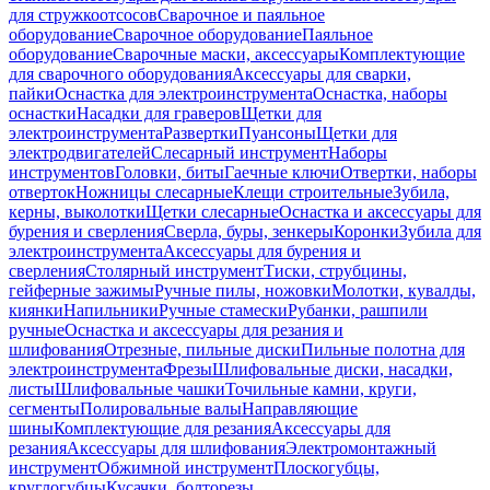
для стружкоотсосов
Сварочное и паяльное
оборудование
Сварочное оборудование
Паяльное
оборудование
Сварочные маски, аксессуары
Комплектующие
для сварочного оборудования
Аксессуары для сварки,
пайки
Оснастка для электроинструмента
Оснастка, наборы
оснастки
Насадки для граверов
Щетки для
электроинструмента
Развертки
Пуансоны
Щетки для
электродвигателей
Слесарный инструмент
Наборы
инструментов
Головки, биты
Гаечные ключи
Отвертки, наборы
отверток
Ножницы слесарные
Клещи строительные
Зубила,
керны, выколотки
Щетки слесарные
Оснастка и аксессуары для
бурения и сверления
Сверла, буры, зенкеры
Коронки
Зубила для
электроинструмента
Аксессуары для бурения и
сверления
Столярный инструмент
Тиски, струбцины,
гейферные зажимы
Ручные пилы, ножовки
Молотки, кувалды,
киянки
Напильники
Ручные стамески
Рубанки, рашпили
ручные
Оснастка и аксессуары для резания и
шлифования
Отрезные, пильные диски
Пильные полотна для
электроинструмента
Фрезы
Шлифовальные диски, насадки,
листы
Шлифовальные чашки
Точильные камни, круги,
сегменты
Полировальные валы
Направляющие
шины
Комплектующие для резания
Аксессуары для
резания
Аксессуары для шлифования
Электромонтажный
инструмент
Обжимной инструмент
Плоскогубцы,
круглогубцы
Кусачки, болторезы,