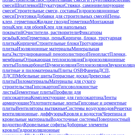
смеси
Шпатлевки
Штукатурки
Стяжки, самонивелирующие
смеси
Строительные смеси, составы
Гидроизоляционные
смеси
Грунтовки
Добавки для строительных смесей
Пены,
клеи, герметики
Жидкие гвозди
Герметики
Монтажная
пена
Клеи для обоев
Клеи для напольных
покрытий
Очистители, растворители
Фиксаторы
резьбы
Клеи
Герметики, пены
Кирпичи, блоки, тротуарная
плитка
Кирпичи
Строительные блоки
Тротуарная
плитка
Изоляционные материалы
Минеральная
вата
Экструдированный пенополистирол
Пенопласт
Пленки,
мембраны
Отражающая теплоизоляция
Гидроизоляционные
ленты
Поликарбонат
Шумоизоляция
Теплоизоляция
Звукоизоляц
плитные и пиломатериалы
Плиты OSB
Фанера
ДСП,
ЛДСП
Мебельные щиты
Террасные доски
Древесные
плиты
Пиломатериалы
Материалы для сухого
строительства
Гипсокартон
Гипсоволокнистые
листы
Цементные плиты
Профили для
гипсокартона
Комплектующие для гипсокартона
Ленты
армирующие
Уплотнительные ленты
Гипсовые и цементные
плиты
Вентиляторы вытяжные
Системы воздуховодов
Решетки
вентиляционные, диффузоры
Кровля и водосток
Черепица и
кровельные материалы
Водосточные системы
Поверхностный
водоотвод
Кровельные софиты
Доборные элементы
кровли
Гидроизоляционные