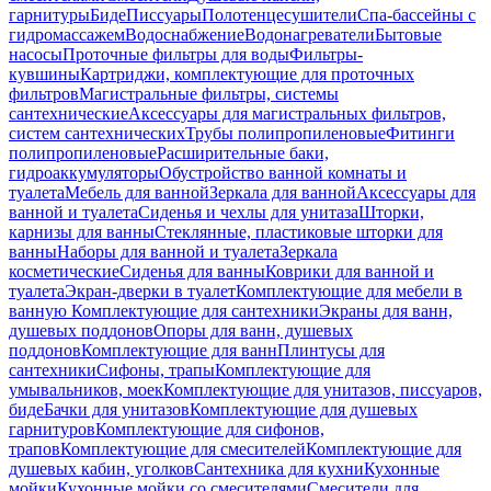
гарнитуры
Биде
Писсуары
Полотенцесушители
Спа-бассейны с
гидромассажем
Водоснабжение
Водонагреватели
Бытовые
насосы
Проточные фильтры для воды
Фильтры-
кувшины
Картриджи, комплектующие для проточных
фильтров
Магистральные фильтры, системы
сантехнические
Аксессуары для магистральных фильтров,
систем сантехнических
Трубы полипропиленовые
Фитинги
полипропиленовые
Расширительные баки,
гидроаккумуляторы
Обустройство ванной комнаты и
туалета
Мебель для ванной
Зеркала для ванной
Аксессуары для
ванной и туалета
Сиденья и чехлы для унитаза
Шторки,
карнизы для ванны
Стеклянные, пластиковые шторки для
ванны
Наборы для ванной и туалета
Зеркала
косметические
Сиденья для ванны
Коврики для ванной и
туалета
Экран-дверки в туалет
Комплектующие для мебели в
ванную
Комплектующие для сантехники
Экраны для ванн,
душевых поддонов
Опоры для ванн, душевых
поддонов
Комплектующие для ванн
Плинтусы для
сантехники
Сифоны, трапы
Комплектующие для
умывальников, моек
Комплектующие для унитазов, писсуаров,
биде
Бачки для унитазов
Комплектующие для душевых
гарнитуров
Комплектующие для сифонов,
трапов
Комплектующие для смесителей
Комплектующие для
душевых кабин, уголков
Сантехника для кухни
Кухонные
мойки
Кухонные мойки со смесителями
Смесители для