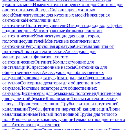
кухонных моек
Измельчители пищевых отходов
Системы для
очистки питьевой воды
Сифоны для кухонных
моек
Комплектующие для кухонных моек
Инженерная
сантехника
Инсталляции для
сантехники
Полотенцесушители
Отвод и подвод воды
Трубы
водопроводные
Магистральные фильтры, системы
сантехнические
Комплектующие для радиаторов,
полотенцесушителей
Монтажные комплекты для
сантехники
Регулирующая арматура
Системы защиты от
протечек
Люки сантехнические
Аксессуары для
магистральных фильтров, систем
сантехнических
Фитинги
Комплектующие для
инсталляций
Опрессовочные насосы
Сантехника для
общественных мест
Аксессуары для общественных
санузлов
Сушилки для рук
Дозаторы для общественных
санузлов
Сенсорные дозаторы для общественных
санузлов
Локтевые дозаторы для общественных
санузлов
Диспенсеры для бумажных полотенец
Диспенсеры
для туалетной бумаги
Канализация
Тросы сантехнические,
вантузы
Прочистные машины
Трубы, фитинги внутренней
канализации
Трубы, фитинги наружной канализации
Люки
канализационные
Теплый пол водяной
Трубы для теплого
пола
Коллекторы и комплектующие
Термостатика для теплого
пола
Автоматика для теплого
пола
Строительство
Строительные смеси и грунтовки
Клеевые