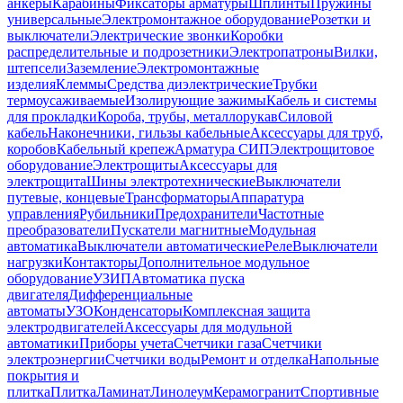
анкеры
Карабины
Фиксаторы арматуры
Шплинты
Пружины
универсальные
Электромонтажное оборудование
Розетки и
выключатели
Электрические звонки
Коробки
распределительные и подрозетники
Электропатроны
Вилки,
штепсели
Заземление
Электромонтажные
изделия
Клеммы
Средства диэлектрические
Трубки
термоусаживаемые
Изолирующие зажимы
Кабель и системы
для прокладки
Короба, трубы, металлорукав
Силовой
кабель
Наконечники, гильзы кабельные
Аксессуары для труб,
коробов
Кабельный крепеж
Арматура СИП
Электрощитовое
оборудование
Электрощиты
Аксессуары для
электрощита
Шины электротехнические
Выключатели
путевые, концевые
Трансформаторы
Аппаратура
управления
Рубильники
Предохранители
Частотные
преобразователи
Пускатели магнитные
Модульная
автоматика
Выключатели автоматические
Реле
Выключатели
нагрузки
Контакторы
Дополнительное модульное
оборудование
УЗИП
Автоматика пуска
двигателя
Дифференциальные
автоматы
УЗО
Конденсаторы
Комплексная защита
электродвигателей
Аксессуары для модульной
автоматики
Приборы учета
Счетчики газа
Счетчики
электроэнергии
Счетчики воды
Ремонт и отделка
Напольные
покрытия и
плитка
Плитка
Ламинат
Линолеум
Керамогранит
Спортивные