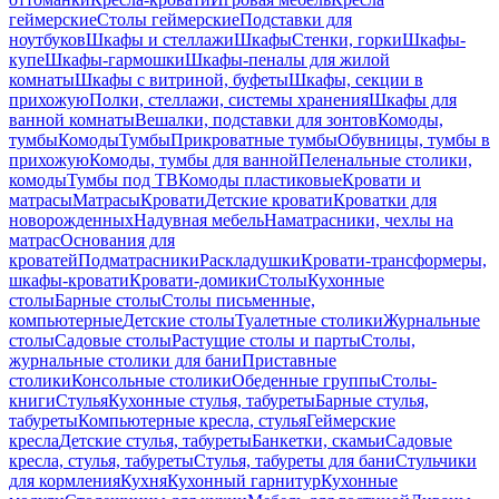
геймерские
Столы геймерские
Подставки для
ноутбуков
Шкафы и стеллажи
Шкафы
Стенки, горки
Шкафы-
купе
Шкафы-гармошки
Шкафы-пеналы для жилой
комнаты
Шкафы с витриной, буфеты
Шкафы, секции в
прихожую
Полки, стеллажи, системы хранения
Шкафы для
ванной комнаты
Вешалки, подставки для зонтов
Комоды,
тумбы
Комоды
Тумбы
Прикроватные тумбы
Обувницы, тумбы в
прихожую
Комоды, тумбы для ванной
Пеленальные столики,
комоды
Тумбы под ТВ
Комоды пластиковые
Кровати и
матрасы
Матрасы
Кровати
Детские кровати
Кроватки для
новорожденных
Надувная мебель
Наматрасники, чехлы на
матрас
Основания для
кроватей
Подматрасники
Раскладушки
Кровати-трансформеры,
шкафы-кровати
Кровати-домики
Столы
Кухонные
столы
Барные столы
Столы письменные,
компьютерные
Детские столы
Туалетные столики
Журнальные
столы
Садовые столы
Растущие столы и парты
Столы,
журнальные столики для бани
Приставные
столики
Консольные столики
Обеденные группы
Столы-
книги
Стулья
Кухонные стулья, табуреты
Барные стулья,
табуреты
Компьютерные кресла, стулья
Геймерские
кресла
Детские стулья, табуреты
Банкетки, скамьи
Садовые
кресла, стулья, табуреты
Стулья, табуреты для бани
Стульчики
для кормления
Кухня
Кухонный гарнитур
Кухонные