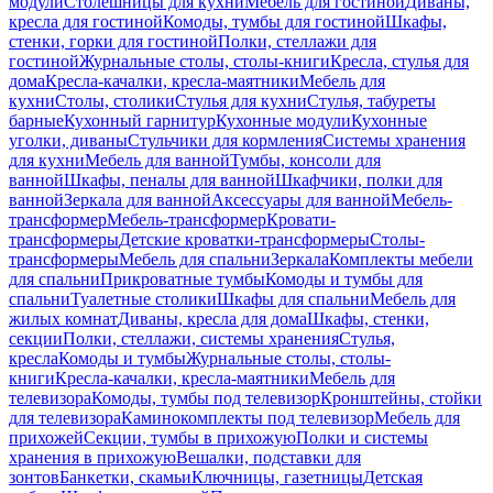
модули
Столешницы для кухни
Мебель для гостиной
Диваны,
кресла для гостиной
Комоды, тумбы для гостиной
Шкафы,
стенки, горки для гостиной
Полки, стеллажи для
гостиной
Журнальные столы, столы-книги
Кресла, стулья для
дома
Кресла-качалки, кресла-маятники
Мебель для
кухни
Столы, столики
Стулья для кухни
Стулья, табуреты
барные
Кухонный гарнитур
Кухонные модули
Кухонные
уголки, диваны
Стульчики для кормления
Системы хранения
для кухни
Мебель для ванной
Тумбы, консоли для
ванной
Шкафы, пеналы для ванной
Шкафчики, полки для
ванной
Зеркала для ванной
Аксессуары для ванной
Мебель-
трансформер
Мебель-трансформер
Кровати-
трансформеры
Детские кроватки-трансформеры
Столы-
трансформеры
Мебель для спальни
Зеркала
Комплекты мебели
для спальни
Прикроватные тумбы
Комоды и тумбы для
спальни
Туалетные столики
Шкафы для спальни
Мебель для
жилых комнат
Диваны, кресла для дома
Шкафы, стенки,
секции
Полки, стеллажи, системы хранения
Стулья,
кресла
Комоды и тумбы
Журнальные столы, столы-
книги
Кресла-качалки, кресла-маятники
Мебель для
телевизора
Комоды, тумбы под телевизор
Кронштейны, стойки
для телевизора
Каминокомплекты под телевизор
Мебель для
прихожей
Секции, тумбы в прихожую
Полки и системы
хранения в прихожую
Вешалки, подставки для
зонтов
Банкетки, скамьи
Ключницы, газетницы
Детская