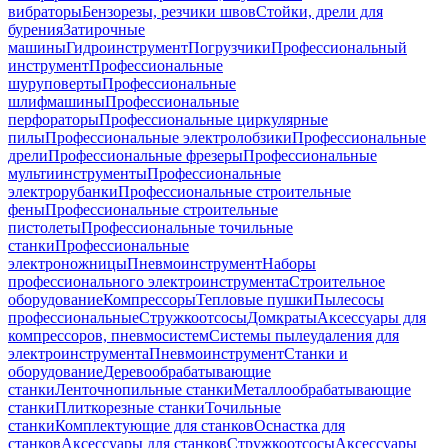
вибраторы
Бензорезы, резчики швов
Стойки, дрели для
бурения
Затирочные
машины
Гидроинструмент
Погрузчики
Профессиональный
инструмент
Профессиональные
шуруповерты
Профессиональные
шлифмашины
Профессиональные
перфораторы
Профессиональные циркулярные
пилы
Профессиональные электролобзики
Профессиональные
дрели
Профессиональные фрезеры
Профессиональные
мультиинструменты
Профессиональные
электрорубанки
Профессиональные строительные
фены
Профессиональные строительные
пистолеты
Профессиональные точильные
станки
Профессиональные
электроножницы
Пневмоинструмент
Наборы
профессионального электроинструмента
Строительное
оборудование
Компрессоры
Тепловые пушки
Пылесосы
профессиональные
Стружкоотсосы
Домкраты
Аксессуары для
компрессоров, пневмосистем
Системы пылеудаления для
электроинструмента
Пневмоинструмент
Станки и
оборудование
Деревообрабатывающие
станки
Ленточнопильные станки
Металлообрабатывающие
станки
Плиткорезные станки
Точильные
станки
Комплектующие для станков
Оснастка для
станков
Аксессуары для станков
Стружкоотсосы
Аксессуары