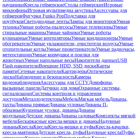
наушники
Кресла геймерские
Столы геймерские
Игровые
микрофоны
Игровая мультимедиа акустика
Аксессуары для
геймеров
Фигурки Funko Pop
Подставки для
ноутбуков
Светодиодные ленты
Лампы для мониторов
Умная
техника
Умные роботы-пылесосы
Умные телевизоры
Умные
стиральные машины
Умные чайники
Умные роботы
кулинарные
Умные вентиляторы
Умные кондиционеры
Умные
обогреватели
Умные увлажнители, очистители воздуха
Умные
отопительные котлы
Умные проветриватели
Умные радиочасы,
метеостанции
Умные кормушки и поилки для
животных
Умные напольные весы
Накопители данных
USB
Flash накопители
Внешние HDD, SSD диски
Карты
памяти
Сетевые накопители
Картридеры
Оптические
диски
Наблюдение и безопасность
Камеры
видеонаблюдения
Аксессуары для CCTV
Домофоны,
вызывные панели
Датчики для дома
Охранные системы,
сигнализации
Системы контроля и управления
доступом
Металлодетекторы
Мебель
Мягкая мебель
Диваны,
тахты
Диваны прямые
Диваны угловые
Диваны П-
образные
Кухонные уголки, диваны
Диваны
модульные
Детские диваны
Диваны садовые
Комплекты мягкой
мебели
Бескаркасные кресла-мешки и диваны
Надувные
диваны
Кресла
Кресла
Кресла-мешки и пуфы
Кресла-качалки,
кресла-маятники
Детские кресла, пуфы
Надувные кресла
Пуфы,
оттоманки
Кресла-кровати
Игровая мебель
Кресла