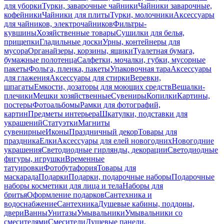
для уборки
Турки, заварочные чайники
Чайники заварочные,
кофейники
Чайники для плиты
Турки, молочники
Аксессуары
для чайников, электрочайников
Фильтры-
кувшины
Хозяйственные товары
Сушилки для белья,
прищепки
Гладильные доски
Урны, контейнеры для
мусора
Органайзеры, корзины, ящики
Туалетная бумага,
бумажные полотенца
Салфетки, мочалки, губки, мусорные
пакеты
Фольга, пленка, пакеты
Упаковочная тара
Аксессуары
для глажения
Аксессуары для стирки
Веревки,
шпагаты
Емкости, дозаторы для моющих средств
Вешалки-
плечики
Мешки хозяйственные
Сувениры
Копилки
Картины,
постеры
Фотоальбомы
Рамки для фотографий,
картин
Предметы интерьера
Шкатулки, подставки для
украшений
Статуэтки
Магниты
сувенирные
Иконы
Праздничный декор
Товары для
праздника
Елки
Аксессуары для елей новогодних
Новогодние
украшения
Светодиодные гирлянды, декорации
Светодиодные
фигуры, игрушки
Временные
татуировки
Фотобутафория
Товары для
маскарада
Подарки
Подарки, подарочные наборы
Подарочные
наборы косметики для лица и тела
Наборы для
бритья
Оформление подарков
Сантехника и
водоснабжение
Сантехника
Душевые кабины, поддоны,
двери
Ванны
Унитазы
Умывальники
Умывальники со
смесителями
Смесители
Душевые панели,