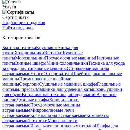
Услуги
Сертификаты
Подборщик подарков
Найти подарки
Категории товаров
Бытовая техника
Крупная техника для
кухни
Холодильники
Вытяжки
Кухонные
плиты
Морозильники
Посудомоечные машины
Настольные
плиты
Винные шкафы
Мини-холодильники
Техника для ухода
за одеждой
Стиральные машины
Стиральные машины
встраиваемые
Утюги
Отпариватели
Швейные, вышивальные
машины
Промышленные швейные
машины
Оверлоки
Сушильные машины, шкафы
Гладильные
системы, прессы
Машинки для удаления катышков
Сушилки
для обуви
Встраиваемая техника, оборудование
Варочные
панели
Духовые шкафы
Холодильники
встраиваемые
Посудомоечные машины
встраиваемые
Микроволновые печи
встраиваемые
Кофемашины встраиваемые
Комплекты
встраиваемой техники
Морозильники
встраиваемые
Измельчители пищевых отходов
Шкафы для