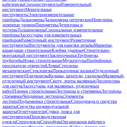
кабелерезы
Специнструменты
Измерительный
инструмент
Мерительные
инструменты
Электроизмерительные
приборы
Дальномеры
Дальномеры оптические
Нивелиры,
лазерные уровни
Пирометры
Детекторы и
тестеры
Толщиномеры
Специальные измерительные
приборы
Аксессуары для измерительных
приборов
Разметочный инструмент
Разметочные
инструменты
Инструменты для нарезки резьбы
Маркеры,
карандаши строительные
Клейма ударные
Строительно-
монтажный инструмент
Заклепочники
Труборезы,
трубогибы
Ножи строительные
Мультитулы
Пробойники,
просекатели отверстий
Ломы
Степлеры
механические
Стеклорезы
Прикаточные валики
Отделочный
инструмент
Плиткорезы
Кельмы, шпатели, гладилки
Малярный,
отделочный инструмент
Скотч, ленты малярные
Диспенсеры
для скотча
Аксессуары для малярных, отделочных
работ
Пленки строительные
Лестницы и стремянки
Лестницы,
стремянки
Чердачные лестницы
Элементы
лестниц
Подъемники строительные
Спецодежда и средства
защиты
Средства индивидуальной
защиты
Огнетушители
Сумки, пояса для
инструментов
Производственная
одежда
Спецодежда
Спецобувь
Организация рабочего
пространства
Фонари, прожекторы
Кейсы, ящики для