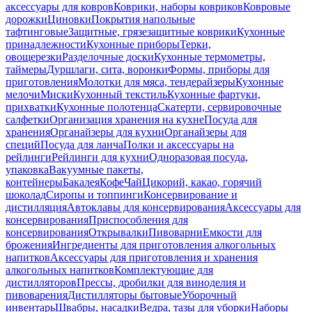
аксессуары для ковров
Коврики, наборы ковриков
Ковровые
дорожки
Циновки
Покрытия напольные
тафтинговые
Защитные, грязезащитные коврики
Кухонные
принадлежности
Кухонные приборы
Терки,
овощерезки
Разделочные доски
Кухонные термометры,
таймеры
Дуршлаги, сита, воронки
Формы, приборы для
приготовления
Молотки для мяса, тендерайзеры
Кухонные
мелочи
Миски
Кухонный текстиль
Кухонные фартуки,
прихватки
Кухонные полотенца
Скатерти, сервировочные
салфетки
Организация хранения на кухне
Посуда для
хранения
Органайзеры для кухни
Органайзеры для
специй
Посуда для ланча
Полки и аксессуары на
рейлинги
Рейлинги для кухни
Одноразовая посуда,
упаковка
Вакуумные пакеты,
контейнеры
Бакалея
Кофе
Чай
Цикорий, какао, горячий
шоколад
Сиропы и топпинги
Консервирование и
дистилляция
Автоклавы для консервирования
Аксессуары для
консервирования
Приспособления для
консервирования
Открывалки
Пивоварни
Емкости для
брожения
Ингредиенты для приготовления алкогольных
напитков
Аксессуары для приготовления и хранения
алкогольных напитков
Комплектующие для
дистилляторов
Прессы, дробилки для виноделия и
пивоварения
Дистилляторы бытовые
Уборочный
инвентарь
Швабры, насадки
Ведра, тазы для уборки
Наборы