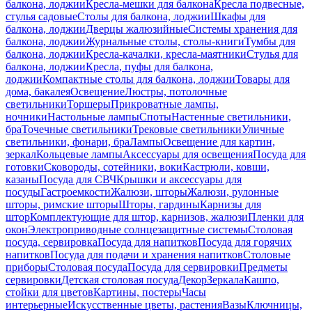
балкона, лоджии
Кресла-мешки для балкона
Кресла подвесные,
стулья садовые
Столы для балкона, лоджии
Шкафы для
балкона, лоджии
Дверцы жалюзийные
Системы хранения для
балкона, лоджии
Журнальные столы, столы-книги
Тумбы для
балкона, лоджии
Кресла-качалки, кресла-маятники
Стулья для
балкона, лоджии
Кресла, пуфы для балкона,
лоджии
Компактные столы для балкона, лоджии
Товары для
дома, бакалея
Освещение
Люстры, потолочные
светильники
Торшеры
Прикроватные лампы,
ночники
Настольные лампы
Споты
Настенные светильники,
бра
Точечные светильники
Трековые светильники
Уличные
светильники, фонари, бра
Лампы
Освещение для картин,
зеркал
Кольцевые лампы
Аксессуары для освещения
Посуда для
готовки
Сковороды, сотейники, воки
Кастрюли, ковши,
казаны
Посуда для СВЧ
Крышки и аксессуары для
посуды
Гастроемкости
Жалюзи, шторы
Жалюзи, рулонные
шторы, римские шторы
Шторы, гардины
Карнизы для
штор
Комплектующие для штор, карнизов, жалюзи
Пленки для
окон
Электроприводные солнцезащитные системы
Столовая
посуда, сервировка
Посуда для напитков
Посуда для горячих
напитков
Посуда для подачи и хранения напитков
Столовые
приборы
Столовая посуда
Посуда для сервировки
Предметы
сервировки
Детская столовая посуда
Декор
Зеркала
Кашпо,
стойки для цветов
Картины, постеры
Часы
интерьерные
Искусственные цветы, растения
Вазы
Ключницы,