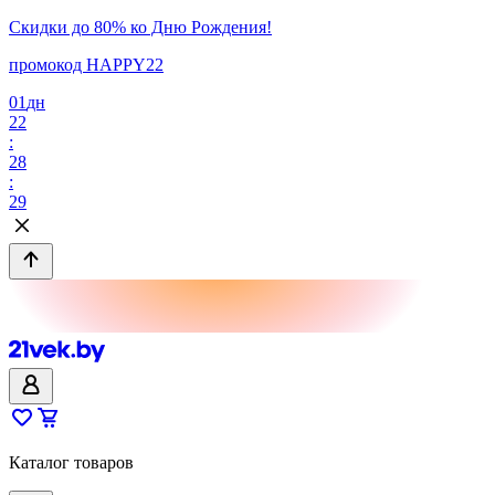
Скидки до 80% ко Дню Рождения!
промокод HAPPY22
01
дн
22
:
28
:
29
Каталог товаров