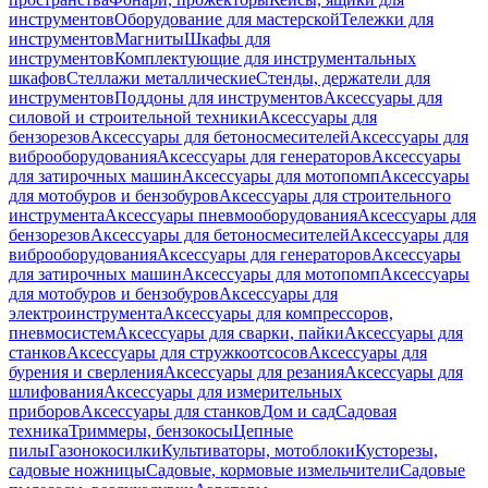
инструментов
Оборудование для мастерской
Тележки для
инструментов
Магниты
Шкафы для
инструментов
Комплектующие для инструментальных
шкафов
Стеллажи металлические
Стенды, держатели для
инструментов
Поддоны для инструментов
Аксессуары для
силовой и строительной техники
Аксессуары для
бензорезов
Аксессуары для бетоносмесителей
Аксессуары для
виброоборудования
Аксессуары для генераторов
Аксессуары
для затирочных машин
Аксессуары для мотопомп
Аксессуары
для мотобуров и бензобуров
Аксессуары для строительного
инструмента
Аксессуары пневмооборудования
Аксессуары для
бензорезов
Аксессуары для бетоносмесителей
Аксессуары для
виброоборудования
Аксессуары для генераторов
Аксессуары
для затирочных машин
Аксессуары для мотопомп
Аксессуары
для мотобуров и бензобуров
Аксессуары для
электроинструмента
Аксессуары для компрессоров,
пневмосистем
Аксессуары для сварки, пайки
Аксессуары для
станков
Аксессуары для стружкоотсосов
Аксессуары для
бурения и сверления
Аксессуары для резания
Аксессуары для
шлифования
Аксессуары для измерительных
приборов
Аксессуары для станков
Дом и сад
Садовая
техника
Триммеры, бензокосы
Цепные
пилы
Газонокосилки
Культиваторы, мотоблоки
Кусторезы,
садовые ножницы
Садовые, кормовые измельчители
Садовые