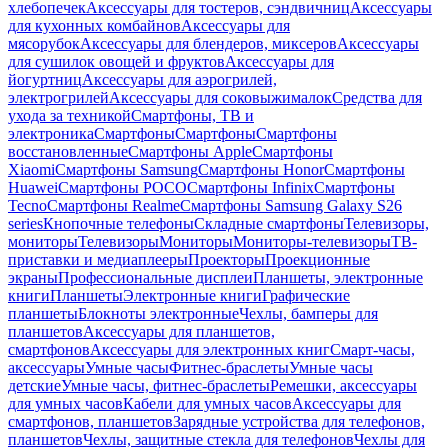
хлебопечек
Аксессуары для тостеров, сэндвичниц
Аксессуары
для кухонных комбайнов
Аксессуары для
мясорубок
Аксессуары для блендеров, миксеров
Аксессуары
для сушилок овощей и фруктов
Аксессуары для
йогуртниц
Аксессуары для аэрогрилей,
электрогрилей
Аксессуары для соковыжималок
Средства для
ухода за техникой
Смартфоны, ТВ и
электроника
Смартфоны
Смартфоны
Смартфоны
восстановленные
Смартфоны Apple
Смартфоны
Xiaomi
Смартфоны Samsung
Смартфоны Honor
Смартфоны
Huawei
Смартфоны POCO
Смартфоны Infinix
Смартфоны
Tecno
Смартфоны Realme
Смартфоны Samsung Galaxy S26
series
Кнопочные телефоны
Складные смартфоны
Телевизоры,
мониторы
Телевизоры
Мониторы
Мониторы-телевизоры
ТВ-
приставки и медиаплееры
Проекторы
Проекционные
экраны
Профессиональные дисплеи
Планшеты, электронные
книги
Планшеты
Электронные книги
Графические
планшеты
Блокноты электронные
Чехлы, бамперы для
планшетов
Аксессуары для планшетов,
смартфонов
Аксессуары для электронных книг
Смарт-часы,
аксессуары
Умные часы
Фитнес-браслеты
Умные часы
детские
Умные часы, фитнес-браслеты
Ремешки, аксессуары
для умных часов
Кабели для умных часов
Аксессуары для
смартфонов, планшетов
Зарядные устройства для телефонов,
планшетов
Чехлы, защитные стекла для телефонов
Чехлы для