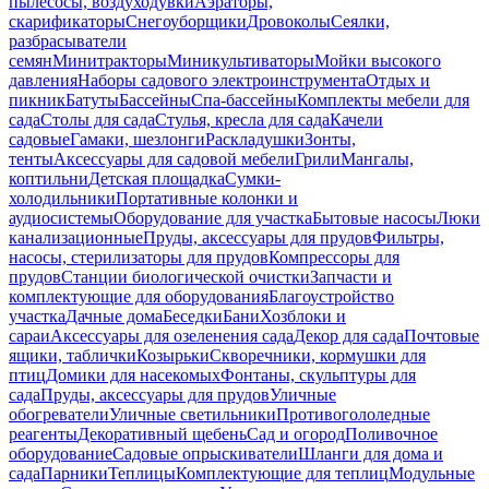
пылесосы, воздуходувки
Аэраторы,
скарификаторы
Снегоуборщики
Дровоколы
Сеялки,
разбрасыватели
семян
Минитракторы
Миникультиваторы
Мойки высокого
давления
Наборы садового электроинструмента
Отдых и
пикник
Батуты
Бассейны
Спа-бассейны
Комплекты мебели для
сада
Столы для сада
Стулья, кресла для сада
Качели
садовые
Гамаки, шезлонги
Раскладушки
Зонты,
тенты
Аксессуары для садовой мебели
Грили
Мангалы,
коптильни
Детская площадка
Сумки-
холодильники
Портативные колонки и
аудиосистемы
Оборудование для участка
Бытовые насосы
Люки
канализационные
Пруды, аксессуары для прудов
Фильтры,
насосы, стерилизаторы для прудов
Компрессоры для
прудов
Станции биологической очистки
Запчасти и
комплектующие для оборудования
Благоустройство
участка
Дачные дома
Беседки
Бани
Хозблоки и
сараи
Аксессуары для озеленения сада
Декор для сада
Почтовые
ящики, таблички
Козырьки
Скворечники, кормушки для
птиц
Домики для насекомых
Фонтаны, скульптуры для
сада
Пруды, аксессуары для прудов
Уличные
обогреватели
Уличные светильники
Противогололедные
реагенты
Декоративный щебень
Сад и огород
Поливочное
оборудование
Садовые опрыскиватели
Шланги для дома и
сада
Парники
Теплицы
Комплектующие для теплиц
Модульные