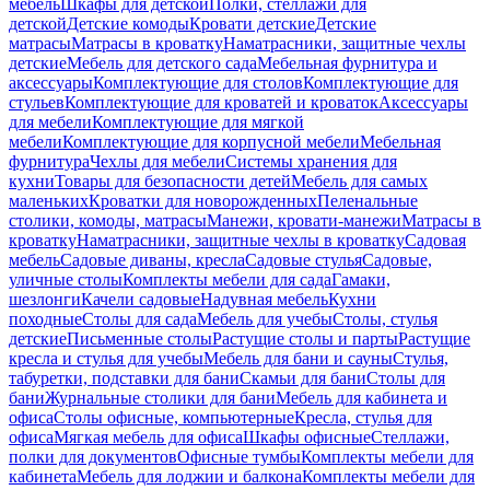
мебель
Шкафы для детской
Полки, стеллажи для
детской
Детские комоды
Кровати детские
Детские
матрасы
Матрасы в кроватку
Наматрасники, защитные чехлы
детские
Мебель для детского сада
Мебельная фурнитура и
аксессуары
Комплектующие для столов
Комплектующие для
стульев
Комплектующие для кроватей и кроваток
Аксессуары
для мебели
Комплектующие для мягкой
мебели
Комплектующие для корпусной мебели
Мебельная
фурнитура
Чехлы для мебели
Системы хранения для
кухни
Товары для безопасности детей
Мебель для самых
маленьких
Кроватки для новорожденных
Пеленальные
столики, комоды, матрасы
Манежи, кровати-манежи
Матрасы в
кроватку
Наматрасники, защитные чехлы в кроватку
Садовая
мебель
Садовые диваны, кресла
Садовые стулья
Садовые,
уличные столы
Комплекты мебели для сада
Гамаки,
шезлонги
Качели садовые
Надувная мебель
Кухни
походные
Столы для сада
Мебель для учебы
Столы, стулья
детские
Письменные столы
Растущие столы и парты
Растущие
кресла и стулья для учебы
Мебель для бани и сауны
Стулья,
табуретки, подставки для бани
Скамьи для бани
Столы для
бани
Журнальные столики для бани
Мебель для кабинета и
офиса
Столы офисные, компьютерные
Кресла, стулья для
офиса
Мягкая мебель для офиса
Шкафы офисные
Стеллажи,
полки для документов
Офисные тумбы
Комплекты мебели для
кабинета
Мебель для лоджии и балкона
Комплекты мебели для