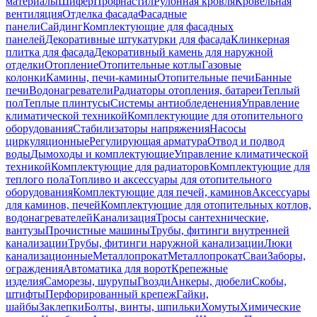
материалы
Шифер
Профнастил
Рулонная кровля
Кровельная
вентиляция
Отделка фасада
Фасадные
панели
Сайдинг
Комплектующие для фасадных
панелей
Декоративные штукатурки для фасада
Клинкерная
плитка для фасада
Декоративный камень для наружной
отделки
Отопление
Отопительные котлы
Газовые
колонки
Камины, печи-камины
Отопительные печи
Банные
печи
Водонагреватели
Радиаторы отопления, батареи
Теплый
пол
Теплые плинтусы
Системы антиобледенения
Управление
климатической техникой
Комплектующие для отопительного
оборудования
Стабилизаторы напряжения
Насосы
циркуляционные
Регулирующая арматура
Отвод и подвод
воды
Дымоходы и комплектующие
Управление климатической
техникой
Комплектующие для радиаторов
Комплектующие для
теплого пола
Топливо и аксессуары для отопительного
оборудования
Комплектующие для печей, каминов
Аксессуары
для каминов, печей
Комплектующие для отопительных котлов,
водонагревателей
Канализация
Тросы сантехнические,
вантузы
Прочистные машины
Трубы, фитинги внутренней
канализации
Трубы, фитинги наружной канализации
Люки
канализационные
Металлопрокат
Металлопрокат
Сваи
Заборы,
ограждения
Автоматика для ворот
Крепежные
изделия
Саморезы, шурупы
Гвозди
Анкеры, дюбели
Скобы,
штифты
Перфорированный крепеж
Гайки,
шайбы
Заклепки
Болты, винты, шпильки
Хомуты
Химические