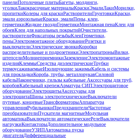
панели
Потолочные плиты
Багеты, молдинги,
уголки
Лакокрасочные материалы
Краски
Эмали
Лаки
Морилки,
пропитки
Колеры для краски
Растворители
Грунтовки
Краски,
эмали аэрозольные
Краски, эмали
Пены, клеи,
герметики
Жидкие гвозди
Герметики
Монтажная пена
Клеи для
обоев
Клеи для напольных покрытий
Очистители,
растворители
Фиксаторы резьбы
Клеи
Герметики,
пены
Электромонтажное оборудование
Розетки и
выключатели
Электрические звонки
Коробки
распределительные и подрозетники
Электропатроны
Вилки,
штепсели
Молниеприемники
Заземление
Электромонтажные
изделия
Клеммы
Средства диэлектрические
Трубки
термоусаживаемые
Изолирующие зажимы
Кабель и системы
для прокладки
Короба, трубы, металлорукав
Силовой
кабель
Наконечники, гильзы кабельные
Аксессуары для труб,
коробов
Кабельный крепеж
Арматура СИП
Электрощитовое
оборудование
Электрощиты
Аксессуары для
электрощита
Шины электротехнические
Выключатели
путевые, концевые
Трансформаторы
Аппаратура
управления
Рубильники
Предохранители
Частотные
преобразователи
Пускатели магнитные
Модульная
автоматика
Выключатели автоматические
Реле
Выключатели
нагрузки
Контакторы
Дополнительное модульное
оборудование
УЗИП
Автоматика пуска
двигателя
Дифференциальные