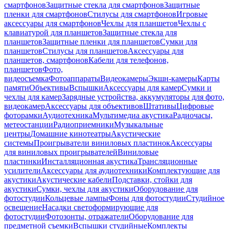
смартфонов
Защитные стекла для смартфонов
Защитные
пленки для смартфонов
Стилусы для смартфонов
Игровые
аксессуары для смартфонов
Чехлы для планшетов
Чехлы с
клавиатурой для планшетов
Защитные стекла для
планшетов
Защитные пленки для планшетов
Сумки для
планшетов
Стилусы для планшетов
Аксессуары для
планшетов, смартфонов
Кабели для телефонов,
планшетов
Фото,
видеосъемка
Фотоаппараты
Видеокамеры
Экшн-камеры
Карты
памяти
Объективы
Вспышки
Аксессуары для камер
Сумки и
чехлы для камер
Зарядные устройства, аккумуляторы для фото,
видеокамер
Аксессуары для объективов
Штативы
Цифровые
фоторамки
Аудиотехника
Мультимедиа акустика
Радиочасы,
метеостанции
Радиоприемники
Музыкальные
центры
Домашние кинотеатры
Акустические
системы
Проигрыватели виниловых пластинок
Аксессуары
для виниловых проигрывателей
Виниловые
пластинки
Инсталляционная акустика
Трансляционные
усилители
Аксессуары для аудиотехники
Комплектующие для
акустики
Акустические кабели
Подставки, стойки для
акустики
Сумки, чехлы для акустики
Оборудование для
фотостудии
Кольцевые лампы
Фоны для фотостудии
Студийное
освещение
Насадки светоформирующие для
фотостудии
Фотозонты, отражатели
Оборудование для
предметной съемки
Вспышки студийные
Комплекты