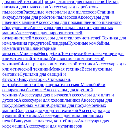
домашней техники
Принадлежности для пылесосов
Щетки,
насадки для пылесосов
Аксессуары для роботов-
пылесосов
Расходные материалы для пылесосов
Станции,
аккумуляторы для роботов-пылесосов
Аксессуары для
швейных машин
Аксессуары для промышленного швейного
оборудования
Аксессуары для стиральных и сушильных
машин
Аксессуары для пароочистителей,
отпаривателей
Аксессуары для стеклоочистителей
Техника для
измельчения продуктов
Блендеры
Кухонные комбайны,
измельчители
Планетарные
миксеры
Миксеры
Мясорубки
Ломтерезки
Комплектующие для
климатической техники
Управление климатической
техникой
Фильтры для климатической техники
Аксессуары для
климатической техники
Мелкая техника
Весы кухонные,
бытовые
Сушилки для овощей и
фруктов
Вакууматоры
Открывалки,
картофелечистки
Проращиватели семян
Маслобойки,
сепараторы бытовые
Аксессуары для крупной
техники
Аксессуары для вытяжек
Аксессуары для плит и
духовок
Аксессуары для холодильников
Аксессуары для
посудомоечных машин
Средства для посудомоечных
машин
Средства для ухода за техникой
Аксессуары для
кухонной техники
Аксессуары для микроволновых
печей
Вакуумные пакеты, контейнеры
Аксессуары для
кофемашин
Аксессуары для мультиварок,