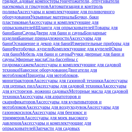
грядки
Садовые компостеры
Уничтожители, отпугиватели
насекомых и грызунов
Автоматизация и контроль
полива
Аксессуары и комплектующие для поливочного
оборудования
Укрывные материалы
Бочки, баки
пластиковые
Аксессуары и комплектующие для
опрыскивателей
Шланги для опрыскивателей
Товары для
бани
Бани
Сауны
Двери для бани и сауны
Бондарные
изделия
Банные принадлежности
Аксессуары для
бани
Оснащение и декор для бани
Измерительные приборы для
бани
Фитобочки, купели
Комплектующие для купелей
Окна
для бани
Мебель для бани и сауны
Ручки дверные для бани и
сауны
Эфирные масла
Спа-бассейны с
гидромассажем
Аксессуары и комплектующие для садовой
техники
Навесное оборудование
Двигатели для
мотоблоков
Прицепы для мотоблоков,
минитракторов
Аксессуары для газонной техники
Аксессуары
для цепных пил
Аксессуары для садовой техники
Аксессуары
для кусторезов, ножниц садовых
Моторные масла для садовой
техники
Аксессуары для аэратоторов и
скарификаторов
Аксессуары для культиваторов и
мотоблоков
Аксессуары для воздуходувок
Аксессуары для
газонокосилок
Аксессуары для бензокос и
триммеров
Аксессуары для моек высокого
давления
Аксессуары и комплектующие для
опрыскивателей
Запчасти для садовых