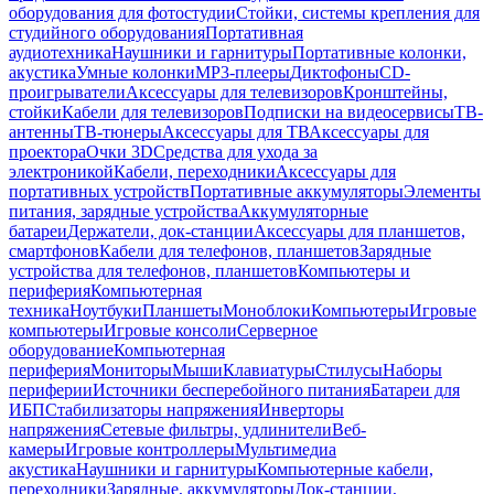
оборудования для фотостудии
Стойки, системы крепления для
студийного оборудования
Портативная
аудиотехника
Наушники и гарнитуры
Портативные колонки,
акустика
Умные колонки
MP3-плееры
Диктофоны
CD-
проигрыватели
Аксессуары для телевизоров
Кронштейны,
стойки
Кабели для телевизоров
Подписки на видеосервисы
ТВ-
антенны
ТВ-тюнеры
Аксессуары для ТВ
Аксессуары для
проектора
Очки 3D
Средства для ухода за
электроникой
Кабели, переходники
Аксессуары для
портативных устройств
Портативные аккумуляторы
Элементы
питания, зарядные устройства
Аккумуляторные
батареи
Держатели, док-станции
Аксессуары для планшетов,
смартфонов
Кабели для телефонов, планшетов
Зарядные
устройства для телефонов, планшетов
Компьютеры и
периферия
Компьютерная
техника
Ноутбуки
Планшеты
Моноблоки
Компьютеры
Игровые
компьютеры
Игровые консоли
Серверное
оборудование
Компьютерная
периферия
Мониторы
Мыши
Клавиатуры
Стилусы
Наборы
периферии
Источники бесперебойного питания
Батареи для
ИБП
Стабилизаторы напряжения
Инверторы
напряжения
Сетевые фильтры, удлинители
Веб-
камеры
Игровые контроллеры
Мультимедиа
акустика
Наушники и гарнитуры
Компьютерные кабели,
переходники
Зарядные, аккумуляторы
Док-станции,