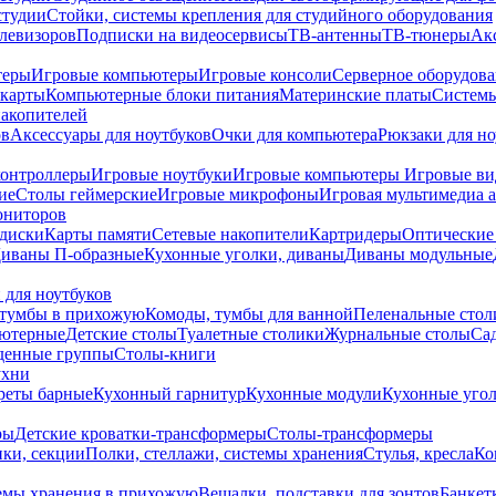
студии
Стойки, системы крепления для студийного оборудования
елевизоров
Подписки на видеосервисы
ТВ-антенны
ТВ-тюнеры
Ак
теры
Игровые компьютеры
Игровые консоли
Серверное оборудов
карты
Компьютерные блоки питания
Материнские платы
Системы
накопителей
ов
Аксессуары для ноутбуков
Очки для компьютера
Рюкзаки для но
контроллеры
Игровые ноутбуки
Игровые компьютеры
Игровые ви
ие
Столы геймерские
Игровые микрофоны
Игровая мультимедиа 
ониторов
диски
Карты памяти
Сетевые накопители
Картридеры
Оптические
иваны П-образные
Кухонные уголки, диваны
Диваны модульные
 для ноутбуков
тумбы в прихожую
Комоды, тумбы для ванной
Пеленальные стол
ьютерные
Детские столы
Туалетные столики
Журнальные столы
Са
денные группы
Столы-книги
ухни
уреты барные
Кухонный гарнитур
Кухонные модули
Кухонные угол
ры
Детские кроватки-трансформеры
Столы-трансформеры
ки, секции
Полки, стеллажи, системы хранения
Стулья, кресла
Ко
емы хранения в прихожую
Вешалки, подставки для зонтов
Банкет