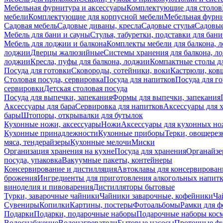
Мебельная фурнитура и аксессуары
Комплектующие для столов
мебели
Комплектующие для корпусной мебели
Мебельная фурн
Садовая мебель
Садовые диваны, кресла
Садовые стулья
Садовые
Мебель для бани и сауны
Стулья, табуретки, подставки для бани
Мебель для лоджии и балкона
Комплекты мебели для балкона, 
лоджии
Дверцы жалюзийные
Системы хранения для балкона, л
лоджии
Кресла, пуфы для балкона, лоджии
Компактные столы дл
Посуда для готовки
Сковороды, сотейники, воки
Кастрюли, ков
Столовая посуда, сервировка
Посуда для напитков
Посуда для г
сервировки
Детская столовая посуда
Посуда для выпечки, запекания
Формы для выпечки, запекания
Аксессуары для бара
Сервировка для напитков
Аксессуары для 
бары
Штопоры, открывалки для бутылок
Кухонные ножи, аксессуары
Ножи
Аксессуары для кухонных н
Кухонные принадлежности
Кухонные приборы
Терки, овощерез
мяса, тендерайзеры
Кухонные мелочи
Миски
Организация хранения на кухне
Посуда для хранения
Органайзе
посуда, упаковка
Вакуумные пакеты, контейнеры
Консервирование и дистилляция
Автоклавы для консервирован
брожения
Ингредиенты для приготовления алкогольных напит
виноделия и пивоварения
Дистилляторы бытовые
Турки, заварочные чайники
Чайники заварочные, кофейники
Ча
Сувениры
Копилки
Картины, постеры
Фотоальбомы
Рамки для ф
Подарки
Подарки, подарочные наборы
Подарочные наборы косм
Водоснабжение
Водонагреватели
Бытовые насосы
Проточные фи