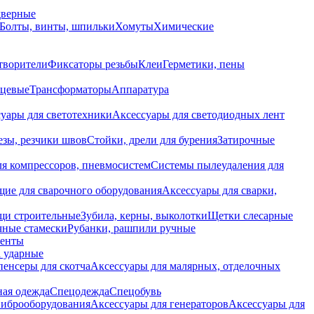
дверные
Болты, винты, шпильки
Хомуты
Химические
творители
Фиксаторы резьбы
Клеи
Герметики, пены
нцевые
Трансформаторы
Аппаратура
уары для светотехники
Аксессуары для светодиодных лент
езы, резчики швов
Стойки, дрели для бурения
Затирочные
ля компрессоров, пневмосистем
Системы пылеудаления для
ие для сварочного оборудования
Аксессуары для сварки,
щи строительные
Зубила, керны, выколотки
Щетки слесарные
чные стамески
Рубанки, рашпили ручные
енты
 ударные
енсеры для скотча
Аксессуары для малярных, отделочных
ная одежда
Спецодежда
Спецобувь
виброоборудования
Аксессуары для генераторов
Аксессуары для