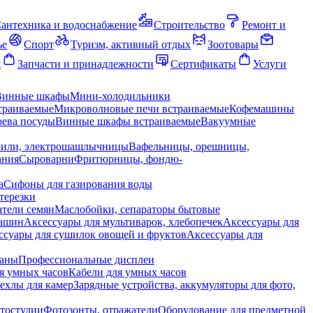
антехника и водоснабжение
Строительство
Ремонт и
ье
Спорт
Туризм, активный отдых
Зоотовары
я
Запчасти и принадлежности
Сертификаты
Услуги
Винные шкафы
Мини-холодильники
траиваемые
Микроволновые печи встраиваемые
Кофемашины
ева посуды
Винные шкафы встраиваемые
Вакуумные
рили, электрошашлычницы
Вафельницы, орешницы,
ания
Сыроварни
Фритюрницы, фондю-
а
Сифоны для газирования воды
терезки
тели семян
Маслобойки, сепараторы бытовые
машин
Аксессуары для мультиварок, хлебопечек
Аксессуары для
ссуары для сушилок овощей и фруктов
Аксессуары для
раны
Профессиональные дисплеи
я умных часов
Кабели для умных часов
ехлы для камер
Зарядные устройства, аккумуляторы для фото,
тостудии
Фотозонты, отражатели
Оборудование для предметной