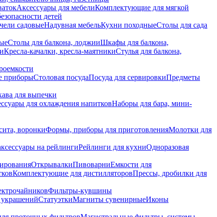
ваток
Аксессуары для мебели
Комплектующие для мягкой
безопасности детей
чели садовые
Надувная мебель
Кухни походные
Столы для сада
вые
Столы для балкона, лоджии
Шкафы для балкона,
ии
Кресла-качалки, кресла-маятники
Стулья для балкона,
роемкости
е приборы
Столовая посуда
Посуда для сервировки
Предметы
укава для выпечки
ссуары для охлаждения напитков
Наборы для бара, мини-
сита, воронки
Формы, приборы для приготовления
Молотки для
аксессуары на рейлинги
Рейлинги для кухни
Одноразовая
вирования
Открывалки
Пивоварни
Емкости для
тков
Комплектующие для дистилляторов
Прессы, дробилки для
лектрочайников
Фильтры-кувшины
я украшений
Статуэтки
Магниты сувенирные
Иконы
ля проточных фильтров
Магистральные фильтры, системы