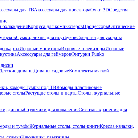
сессуары для ТВ
Аксессуары для проектора
Очки 3D
Средства
ание
 охлаждения
Корпуса для компьютеров
Процессоры
Оптические
утбуков
Сумки, чехлы для ноутбуков
Средства для ухода за
деокарты
Игровые мониторы
Игровые телевизоры
Игровые
акустика
Аксессуары для геймеров
Фигурки Funko
 диски
Детские диваны
Диваны садовые
Комплекты мягкой
ики, комоды
Тумбы под ТВ
Комоды пластиковые
довые столы
Растущие столы и парты
Столы, журнальные
ки, диваны
Стульчики для кормления
Системы хранения для
моды и тумбы
Журнальные столы, столы-книги
Кресла-качалки,
ки, скамьи
Ключницы, газетницы