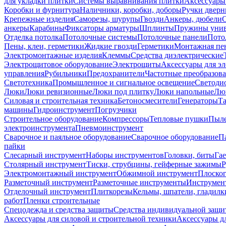
для укладки плитки
Системы выравнивания плитки
Аксессуары
Коробки и фурнитура
Наличники, коробки, доборы
Ручки дверн
Крепежные изделия
Саморезы, шурупы
Гвозди
Анкеры, дюбели
анкеры
Карабины
Фиксаторы арматуры
Шплинты
Пружины унив
Отделка потолка
Потолочные системы
Потолочные панели
Пото
Пены, клеи, герметики
Жидкие гвозди
Герметики
Монтажная пе
Электромонтажные изделия
Клеммы
Средства диэлектрические
Электрощитовое оборудование
Электрощиты
Аксессуары для э
управления
Рубильники
Предохранители
Частотные преобразов
Светотехника
Промышленное и сигнальное освещение
Светоди
Люки
Люки ревизионные
Люки под плитку
Люки напольные
Люк
Силовая и строительная техника
Бетоносмесители
Генераторы
Та
машины
Гидроинструмент
Погрузчики
Строительное оборудование
Компрессоры
Тепловые пушки
Пыле
электроинструмента
Пневмоинструмент
Сварочное и паяльное оборудование
Сварочное оборудование
П
пайки
Слесарный инструмент
Наборы инструментов
Головки, биты
Га
Столярный инструмент
Тиски, струбцины, гейферные зажимы
Р
Электромонтажный инструмент
Обжимной инструмент
Плоског
Разметочный инструмент
Разметочные инструменты
Инструмент
Отделочный инструмент
Плиткорезы
Кельмы, шпатели, гладилк
работ
Пленки строительные
Спецодежда и средства защиты
Средства индивидуальной защ
Аксессуары для силовой и строительной техники
Аксессуары дл