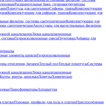
иленовые
Расширительные баки, гидроаккумуляторы
ванн
Плинтусы для сантехники
Сифоны, трапы
Комплектующие
уров
Комплектующие для сифонов, трапов
Комплектующие для
ьные фильтры, системы сантехнические
Комплектующие для
юки сантехнические
Аксессуары для магистральных фильтров,
ружной канализации
Люки канализационные
 составы
Гидроизоляционные смеси
Грунтовки
Добавки для
атериалы
рные элементы кровли
Гидроизоляционные
оры отопления, батареи
Теплый пол
Теплые плинтусы
Системы
ружной канализации
Люки канализационные
Болты, винты, шпильки
Хомуты
Химические
нцевые
Трансформаторы
Аппаратура
я плитки
Порожки, профили для пола и плитки
Приспособления