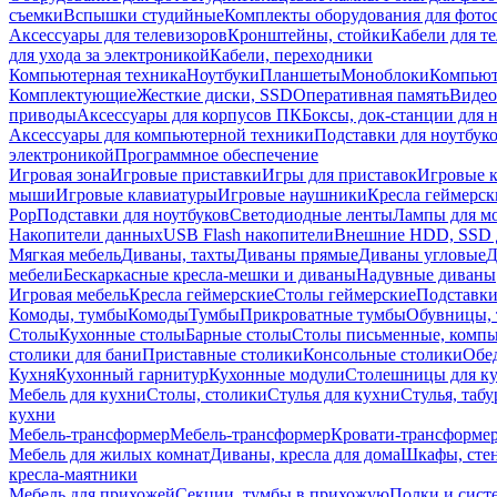
съемки
Вспышки студийные
Комплекты оборудования для фото
Аксессуары для телевизоров
Кронштейны, стойки
Кабели для т
для ухода за электроникой
Кабели, переходники
Компьютерная техника
Ноутбуки
Планшеты
Моноблоки
Компью
Комплектующие
Жесткие диски, SSD
Оперативная память
Видео
приводы
Аксессуары для корпусов ПК
Боксы, док-станции для 
Аксессуары для компьютерной техники
Подставки для ноутбук
электроникой
Программное обеспечение
Игровая зона
Игровые приставки
Игры для приставок
Игровые 
мыши
Игровые клавиатуры
Игровые наушники
Кресла геймерск
Pop
Подставки для ноутбуков
Светодиодные ленты
Лампы для м
Накопители данных
USB Flash накопители
Внешние HDD, SSD 
Мягкая мебель
Диваны, тахты
Диваны прямые
Диваны угловые
Д
мебели
Бескаркасные кресла-мешки и диваны
Надувные диваны
Игровая мебель
Кресла геймерские
Столы геймерские
Подставки
Комоды, тумбы
Комоды
Тумбы
Прикроватные тумбы
Обувницы, 
Столы
Кухонные столы
Барные столы
Столы письменные, комп
столики для бани
Приставные столики
Консольные столики
Обе
Кухня
Кухонный гарнитур
Кухонные модули
Столешницы для к
Мебель для кухни
Столы, столики
Стулья для кухни
Стулья, таб
кухни
Мебель-трансформер
Мебель-трансформер
Кровати-трансформе
Мебель для жилых комнат
Диваны, кресла для дома
Шкафы, стен
кресла-маятники
Мебель для прихожей
Секции, тумбы в прихожую
Полки и сист