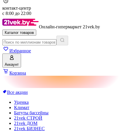
контакт-центр
с
8:00
до
22:00
Онлайн-гипермаркет 21vek.by
Каталог товаров
Избранное
Аккаунт
Корзина
Все акции
Уценка
Климат
Батуты бассейны
21vek СТРОЙ
21vek ДОМ
21vek БИЗНЕС