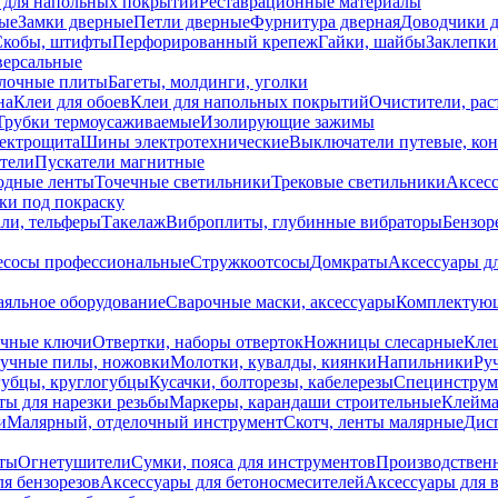
 для напольных покрытий
Реставрационные материалы
ые
Замки дверные
Петли дверные
Фурнитура дверная
Доводчики 
Скобы, штифты
Перфорированный крепеж
Гайки, шайбы
Заклепки
ерсальные
лочные плиты
Багеты, молдинги, уголки
на
Клеи для обоев
Клеи для напольных покрытий
Очистители, рас
Трубки термоусаживаемые
Изолирующие зажимы
лектрощита
Шины электротехнические
Выключатели путевые, ко
атели
Пускатели магнитные
одные ленты
Точечные светильники
Трековые светильники
Аксесс
и под покраску
ли, тельферы
Такелаж
Виброплиты, глубинные вибраторы
Бензор
сосы профессиональные
Стружкоотсосы
Домкраты
Аксессуары д
аяльное оборудование
Сварочные маски, аксессуары
Комплектующ
ечные ключи
Отвертки, наборы отверток
Ножницы слесарные
Кле
учные пилы, ножовки
Молотки, кувалды, киянки
Напильники
Ру
убцы, круглогубцы
Кусачки, болторезы, кабелерезы
Специнструм
ы для нарезки резьбы
Маркеры, карандаши строительные
Клейма
и
Малярный, отделочный инструмент
Скотч, ленты малярные
Дисп
иты
Огнетушители
Сумки, пояса для инструментов
Производствен
я бензорезов
Аксессуары для бетоносмесителей
Аксессуары для 