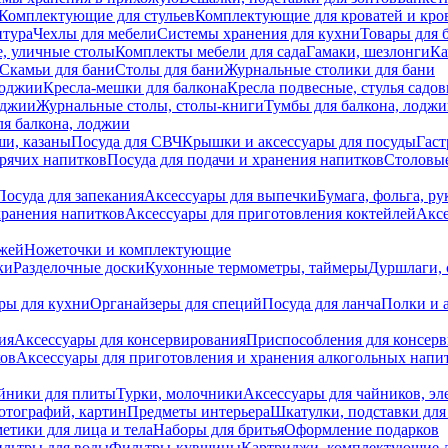
Комплектующие для стульев
Комплектующие для кроватей и кро
итура
Чехлы для мебели
Системы хранения для кухни
Товары для 
, уличные столы
Комплекты мебели для сада
Гамаки, шезлонги
Ка
Скамьи для бани
Столы для бани
Журнальные столики для бани
лоджии
Кресла-мешки для балкона
Кресла подвесные, стулья садо
оджии
Журнальные столы, столы-книги
Тумбы для балкона, лодж
я балкона, лоджии
ши, казаны
Посуда для СВЧ
Крышки и аксессуары для посуды
Гаст
орячих напитков
Посуда для подачи и хранения напитков
Столовы
Посуда для запекания
Аксессуары для выпечки
Бумага, фольга, р
хранения напитков
Аксессуары для приготовления коктейлей
Аксе
ожей
Ножеточки и комплектующие
ки
Разделочные доски
Кухонные термометры, таймеры
Дуршлаги, 
ры для кухни
Органайзеры для специй
Посуда для ланча
Полки и 
ия
Аксессуары для консервирования
Приспособления для консер
ков
Аксессуары для приготовления и хранения алкогольных напи
йники для плиты
Турки, молочники
Аксессуары для чайников, э
отографий, картин
Предметы интерьера
Шкатулки, подставки дл
етики для лица и тела
Наборы для бритья
Оформление подарков
льтры для воды
Фильтры-кувшины
Картриджи, комплектующие д