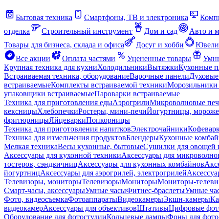
Бытовая техника
Смартфоны, ТВ и электроника
Комп
отделка
Строительный инструмент
Дом и сад
Авто и 
Товары для бизнеса, склада и офиса
Досуг и хобби
Ювели
Все акции
Оплата частями
Уцененные товары
Умны
Крупная техника для кухни
Холодильники
Вытяжки
Кухонные 
Встраиваемая техника, оборудование
Варочные панели
Духовые
встраиваемые
Комплекты встраиваемой техники
Морозильники 
упаковщики встраиваемые
Пароварки встраиваемые
Техника для приготовления еды
Аэрогрили
Микроволновые пе
кексницы
Хлебопечки
Ростеры, мини-печи
Йогуртницы, морож
фритюрницы
Яйцеварки
Попкорницы
Техника для приготовления напитков
Электрочайники
Кофевар
Техника для измельчения продуктов
Блендеры
Кухонные комбай
Мелкая техника
Весы кухонные, бытовые
Сушилки для овощей 
Аксессуары для кухонной техники
Аксессуары для микроволно
тостеров, сэндвичниц
Аксессуары для кухонных комбайнов
Акс
йогуртниц
Аксессуары для аэрогрилей, электрогрилей
Аксессуа
Телевизоры, мониторы
Телевизоры
Мониторы
Мониторы-телеви
Смарт-часы, аксессуары
Умные часы
Фитнес-браслеты
Умные ча
Фото, видеосъемка
Фотоаппараты
Видеокамеры
Экшн-камеры
Ка
видеокамер
Аксессуары для объективов
Штативы
Цифровые фот
Оборудование для фотостудии
Кольцевые лампы
Фоны для фото