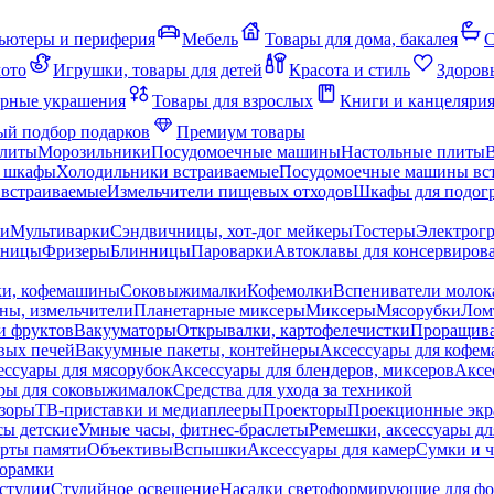
ьютеры и периферия
Мебель
Товары для дома, бакалея
С
мото
Игрушки, товары для детей
Красота и стиль
Здоров
рные украшения
Товары для взрослых
Книги и канцеляри
й подбор подарков
Премиум товары
плиты
Морозильники
Посудомоечные машины
Настольные плиты
 шкафы
Холодильники встраиваемые
Посудомоечные машины вс
встраиваемые
Измельчители пищевых отходов
Шкафы для подогр
чи
Мультиварки
Сэндвичницы, хот-дог мейкеры
Тостеры
Электрог
еницы
Фризеры
Блинницы
Пароварки
Автоклавы для консервиров
ки, кофемашины
Соковыжималки
Кофемолки
Вспениватели молок
ны, измельчители
Планетарные миксеры
Миксеры
Мясорубки
Лом
и фруктов
Вакууматоры
Открывалки, картофелечистки
Проращива
вых печей
Вакуумные пакеты, контейнеры
Аксессуары для кофе
ессуары для мясорубок
Аксессуары для блендеров, миксеров
Аксе
ры для соковыжималок
Средства для ухода за техникой
зоры
ТВ-приставки и медиаплееры
Проекторы
Проекционные эк
сы детские
Умные часы, фитнес-браслеты
Ремешки, аксессуары дл
рты памяти
Объективы
Вспышки
Аксессуары для камер
Сумки и ч
орамки
студии
Студийное освещение
Насадки светоформирующие для фо