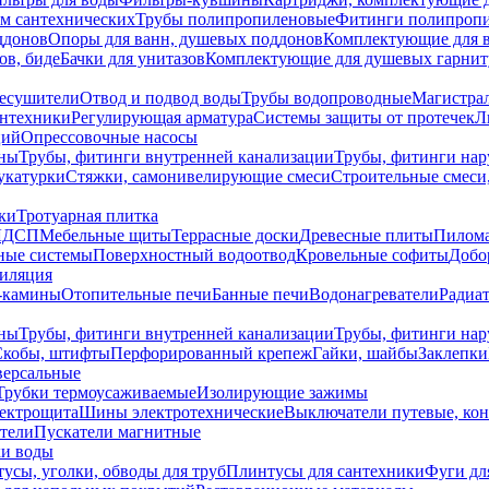
ем сантехнических
Трубы полипропиленовые
Фитинги полипроп
ддонов
Опоры для ванн, душевых поддонов
Комплектующие для 
ов, биде
Бачки для унитазов
Комплектующие для душевых гарнит
есушители
Отвод и подвод воды
Трубы водопроводные
Магистрал
антехники
Регулирующая арматура
Системы защиты от протечек
Л
ций
Опрессовочные насосы
ны
Трубы, фитинги внутренней канализации
Трубы, фитинги на
катурки
Стяжки, самонивелирующие смеси
Строительные смеси,
ки
Тротуарная плитка
ЛДСП
Мебельные щиты
Террасные доски
Древесные плиты
Пилом
ные системы
Поверхностный водоотвод
Кровельные софиты
Добо
тиляция
-камины
Отопительные печи
Банные печи
Водонагреватели
Радиат
ны
Трубы, фитинги внутренней канализации
Трубы, фитинги на
Скобы, штифты
Перфорированный крепеж
Гайки, шайбы
Заклепки
ерсальные
Трубки термоусаживаемые
Изолирующие зажимы
лектрощита
Шины электротехнические
Выключатели путевые, ко
атели
Пускатели магнитные
ки воды
усы, уголки, обводы для труб
Плинтусы для сантехники
Фуги дл