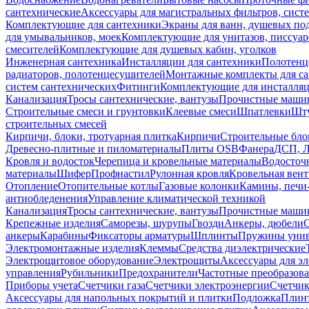
сантехнические
Аксессуары для магистральных фильтров, сист
Комплектующие для сантехники
Экраны для ванн, душевых по
для умывальников, моек
Комплектующие для унитазов, писсуар
смесителей
Комплектующие для душевых кабин, уголков
Инженерная сантехника
Инсталляции для сантехники
Полотенц
радиаторов, полотенцесушителей
Монтажные комплекты для с
систем сантехнических
Фитинги
Комплектующие для инсталля
Канализация
Тросы сантехнические, вантузы
Прочистные маши
Строительные смеси и грунтовки
Клеевые смеси
Шпатлевки
Шту
строительных смесей
Кирпичи, блоки, тротуарная плитка
Кирпичи
Строительные бло
Древесно-плитные и пиломатериалы
Плиты OSB
Фанера
ДСП, 
Кровля и водосток
Черепица и кровельные материалы
Водосточ
материалы
Шифер
Профнастил
Рулонная кровля
Кровельная вен
Отопление
Отопительные котлы
Газовые колонки
Камины, печи
антиобледенения
Управление климатической техникой
Канализация
Тросы сантехнические, вантузы
Прочистные маши
Крепежные изделия
Саморезы, шурупы
Гвозди
Анкеры, дюбели
анкеры
Карабины
Фиксаторы арматуры
Шплинты
Пружины унив
Электромонтажные изделия
Клеммы
Средства диэлектрические
Электрощитовое оборудование
Электрощиты
Аксессуары для э
управления
Рубильники
Предохранители
Частотные преобразов
Приборы учета
Счетчики газа
Счетчики электроэнергии
Счетчи
Аксессуары для напольных покрытий и плитки
Подложка
Плинт