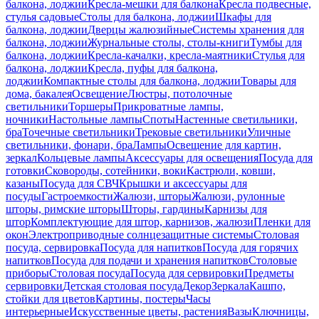
балкона, лоджии
Кресла-мешки для балкона
Кресла подвесные,
стулья садовые
Столы для балкона, лоджии
Шкафы для
балкона, лоджии
Дверцы жалюзийные
Системы хранения для
балкона, лоджии
Журнальные столы, столы-книги
Тумбы для
балкона, лоджии
Кресла-качалки, кресла-маятники
Стулья для
балкона, лоджии
Кресла, пуфы для балкона,
лоджии
Компактные столы для балкона, лоджии
Товары для
дома, бакалея
Освещение
Люстры, потолочные
светильники
Торшеры
Прикроватные лампы,
ночники
Настольные лампы
Споты
Настенные светильники,
бра
Точечные светильники
Трековые светильники
Уличные
светильники, фонари, бра
Лампы
Освещение для картин,
зеркал
Кольцевые лампы
Аксессуары для освещения
Посуда для
готовки
Сковороды, сотейники, воки
Кастрюли, ковши,
казаны
Посуда для СВЧ
Крышки и аксессуары для
посуды
Гастроемкости
Жалюзи, шторы
Жалюзи, рулонные
шторы, римские шторы
Шторы, гардины
Карнизы для
штор
Комплектующие для штор, карнизов, жалюзи
Пленки для
окон
Электроприводные солнцезащитные системы
Столовая
посуда, сервировка
Посуда для напитков
Посуда для горячих
напитков
Посуда для подачи и хранения напитков
Столовые
приборы
Столовая посуда
Посуда для сервировки
Предметы
сервировки
Детская столовая посуда
Декор
Зеркала
Кашпо,
стойки для цветов
Картины, постеры
Часы
интерьерные
Искусственные цветы, растения
Вазы
Ключницы,