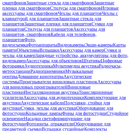
смартфонов
Защитные стекла для смартфонов
Защитные
пленки для смартфонов
Стилусы для смартфонов
Игровые
аксессуары для смартфонов
Чехлы для планшетов
Чехлы с
клавиатурой для планшетов
Защитные стекла для
планшетов
Защитные пленки для планшетов
Сумки для
планшетов
Стилусы для планшетов
Аксессуары для
планшетов, смартфонов
Кабели для телефонов,
планшетов
Фото,
видеосъемка
Фотоаппараты
Видеокамеры
Экшн-камеры
Карты
памяти
Объективы
Вспышки
Аксессуары для камер
Сумки и
чехлы для камер
Зарядные устройства, аккумуляторы для фото,
видеокамер
Аксессуары для объективов
Штативы
Цифровые
фоторамки
Аудиотехника
Мультимедиа акустика
Радиочасы,
метеостанции
Радиоприемники
Музыкальные
центры
Домашние кинотеатры
Акустические
системы
Проигрыватели виниловых пластинок
Аксессуары
для виниловых проигрывателей
Виниловые
пластинки
Инсталляционная акустика
Трансляционные
усилители
Аксессуары для аудиотехники
Комплектующие для
акустики
Акустические кабели
Подставки, стойки для
акустики
Сумки, чехлы для акустики
Оборудование для
фотостудии
Кольцевые лампы
Фоны для фотостудии
Студийное
освещение
Насадки светоформирующие для
фотостудии
Фотозонты, отражатели
Оборудование для
предметной съемки
Вспышки студийные
Комплекты