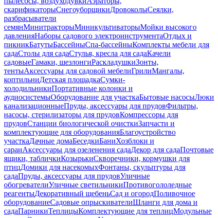
пылесосы, воздуходувки
Аэраторы,
скарификаторы
Снегоуборщики
Дровоколы
Сеялки,
разбрасыватели
семян
Минитракторы
Миникультиваторы
Мойки высокого
давления
Наборы садового электроинструмента
Отдых и
пикник
Батуты
Бассейны
Спа-бассейны
Комплекты мебели для
сада
Столы для сада
Стулья, кресла для сада
Качели
садовые
Гамаки, шезлонги
Раскладушки
Зонты,
тенты
Аксессуары для садовой мебели
Грили
Мангалы,
коптильни
Детская площадка
Сумки-
холодильники
Портативные колонки и
аудиосистемы
Оборудование для участка
Бытовые насосы
Люки
канализационные
Пруды, аксессуары для прудов
Фильтры,
насосы, стерилизаторы для прудов
Компрессоры для
прудов
Станции биологической очистки
Запчасти и
комплектующие для оборудования
Благоустройство
участка
Дачные дома
Беседки
Бани
Хозблоки и
сараи
Аксессуары для озеленения сада
Декор для сада
Почтовые
ящики, таблички
Козырьки
Скворечники, кормушки для
птиц
Домики для насекомых
Фонтаны, скульптуры для
сада
Пруды, аксессуары для прудов
Уличные
обогреватели
Уличные светильники
Противогололедные
реагенты
Декоративный щебень
Сад и огород
Поливочное
оборудование
Садовые опрыскиватели
Шланги для дома и
сада
Парники
Теплицы
Комплектующие для теплиц
Модульные