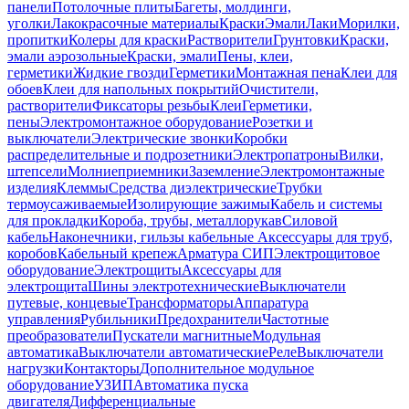
панели
Потолочные плиты
Багеты, молдинги,
уголки
Лакокрасочные материалы
Краски
Эмали
Лаки
Морилки,
пропитки
Колеры для краски
Растворители
Грунтовки
Краски,
эмали аэрозольные
Краски, эмали
Пены, клеи,
герметики
Жидкие гвозди
Герметики
Монтажная пена
Клеи для
обоев
Клеи для напольных покрытий
Очистители,
растворители
Фиксаторы резьбы
Клеи
Герметики,
пены
Электромонтажное оборудование
Розетки и
выключатели
Электрические звонки
Коробки
распределительные и подрозетники
Электропатроны
Вилки,
штепсели
Молниеприемники
Заземление
Электромонтажные
изделия
Клеммы
Средства диэлектрические
Трубки
термоусаживаемые
Изолирующие зажимы
Кабель и системы
для прокладки
Короба, трубы, металлорукав
Силовой
кабель
Наконечники, гильзы кабельные
Аксессуары для труб,
коробов
Кабельный крепеж
Арматура СИП
Электрощитовое
оборудование
Электрощиты
Аксессуары для
электрощита
Шины электротехнические
Выключатели
путевые, концевые
Трансформаторы
Аппаратура
управления
Рубильники
Предохранители
Частотные
преобразователи
Пускатели магнитные
Модульная
автоматика
Выключатели автоматические
Реле
Выключатели
нагрузки
Контакторы
Дополнительное модульное
оборудование
УЗИП
Автоматика пуска
двигателя
Дифференциальные