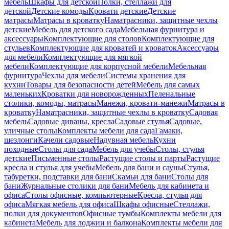
мебель
Шкафы для детской
Полки, стеллажи для
детской
Детские комоды
Кровати детские
Детские
матрасы
Матрасы в кроватку
Наматрасники, защитные чехлы
детские
Мебель для детского сада
Мебельная фурнитура и
аксессуары
Комплектующие для столов
Комплектующие для
стульев
Комплектующие для кроватей и кроваток
Аксессуары
для мебели
Комплектующие для мягкой
мебели
Комплектующие для корпусной мебели
Мебельная
фурнитура
Чехлы для мебели
Системы хранения для
кухни
Товары для безопасности детей
Мебель для самых
маленьких
Кроватки для новорожденных
Пеленальные
столики, комоды, матрасы
Манежи, кровати-манежи
Матрасы в
кроватку
Наматрасники, защитные чехлы в кроватку
Садовая
мебель
Садовые диваны, кресла
Садовые стулья
Садовые,
уличные столы
Комплекты мебели для сада
Гамаки,
шезлонги
Качели садовые
Надувная мебель
Кухни
походные
Столы для сада
Мебель для учебы
Столы, стулья
детские
Письменные столы
Растущие столы и парты
Растущие
кресла и стулья для учебы
Мебель для бани и сауны
Стулья,
табуретки, подставки для бани
Скамьи для бани
Столы для
бани
Журнальные столики для бани
Мебель для кабинета и
офиса
Столы офисные, компьютерные
Кресла, стулья для
офиса
Мягкая мебель для офиса
Шкафы офисные
Стеллажи,
полки для документов
Офисные тумбы
Комплекты мебели для
кабинета
Мебель для лоджии и балкона
Комплекты мебели для