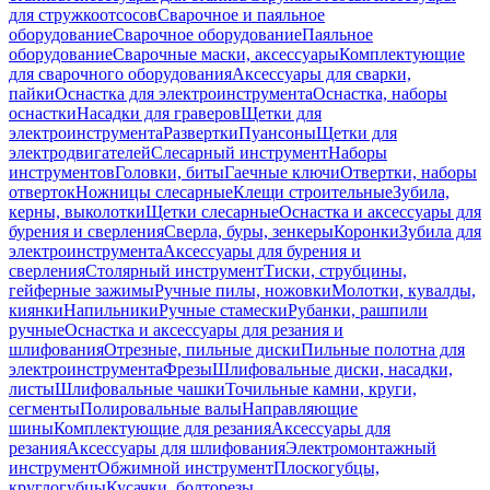
для стружкоотсосов
Сварочное и паяльное
оборудование
Сварочное оборудование
Паяльное
оборудование
Сварочные маски, аксессуары
Комплектующие
для сварочного оборудования
Аксессуары для сварки,
пайки
Оснастка для электроинструмента
Оснастка, наборы
оснастки
Насадки для граверов
Щетки для
электроинструмента
Развертки
Пуансоны
Щетки для
электродвигателей
Слесарный инструмент
Наборы
инструментов
Головки, биты
Гаечные ключи
Отвертки, наборы
отверток
Ножницы слесарные
Клещи строительные
Зубила,
керны, выколотки
Щетки слесарные
Оснастка и аксессуары для
бурения и сверления
Сверла, буры, зенкеры
Коронки
Зубила для
электроинструмента
Аксессуары для бурения и
сверления
Столярный инструмент
Тиски, струбцины,
гейферные зажимы
Ручные пилы, ножовки
Молотки, кувалды,
киянки
Напильники
Ручные стамески
Рубанки, рашпили
ручные
Оснастка и аксессуары для резания и
шлифования
Отрезные, пильные диски
Пильные полотна для
электроинструмента
Фрезы
Шлифовальные диски, насадки,
листы
Шлифовальные чашки
Точильные камни, круги,
сегменты
Полировальные валы
Направляющие
шины
Комплектующие для резания
Аксессуары для
резания
Аксессуары для шлифования
Электромонтажный
инструмент
Обжимной инструмент
Плоскогубцы,
круглогубцы
Кусачки, болторезы,