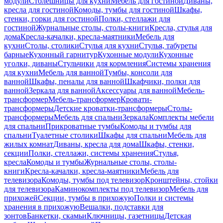
модули
Столешницы для кухни
Мебель для гостиной
Диваны,
кресла для гостиной
Комоды, тумбы для гостиной
Шкафы,
стенки, горки для гостиной
Полки, стеллажи для
гостиной
Журнальные столы, столы-книги
Кресла, стулья для
дома
Кресла-качалки, кресла-маятники
Мебель для
кухни
Столы, столики
Стулья для кухни
Стулья, табуреты
барные
Кухонный гарнитур
Кухонные модули
Кухонные
уголки, диваны
Стульчики для кормления
Системы хранения
для кухни
Мебель для ванной
Тумбы, консоли для
ванной
Шкафы, пеналы для ванной
Шкафчики, полки для
ванной
Зеркала для ванной
Аксессуары для ванной
Мебель-
трансформер
Мебель-трансформер
Кровати-
трансформеры
Детские кроватки-трансформеры
Столы-
трансформеры
Мебель для спальни
Зеркала
Комплекты мебели
для спальни
Прикроватные тумбы
Комоды и тумбы для
спальни
Туалетные столики
Шкафы для спальни
Мебель для
жилых комнат
Диваны, кресла для дома
Шкафы, стенки,
секции
Полки, стеллажи, системы хранения
Стулья,
кресла
Комоды и тумбы
Журнальные столы, столы-
книги
Кресла-качалки, кресла-маятники
Мебель для
телевизора
Комоды, тумбы под телевизор
Кронштейны, стойки
для телевизора
Каминокомплекты под телевизор
Мебель для
прихожей
Секции, тумбы в прихожую
Полки и системы
хранения в прихожую
Вешалки, подставки для
зонтов
Банкетки, скамьи
Ключницы, газетницы
Детская