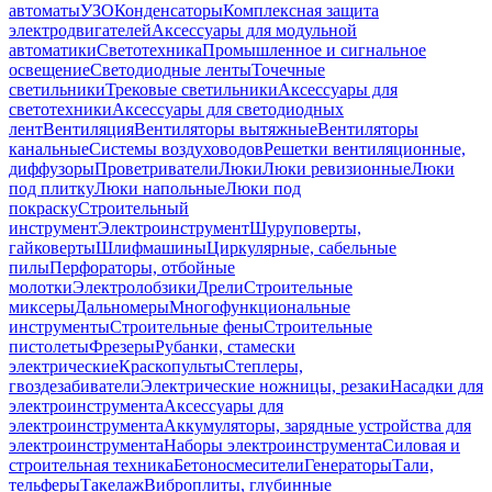
автоматы
УЗО
Конденсаторы
Комплексная защита
электродвигателей
Аксессуары для модульной
автоматики
Светотехника
Промышленное и сигнальное
освещение
Светодиодные ленты
Точечные
светильники
Трековые светильники
Аксессуары для
светотехники
Аксессуары для светодиодных
лент
Вентиляция
Вентиляторы вытяжные
Вентиляторы
канальные
Системы воздуховодов
Решетки вентиляционные,
диффузоры
Проветриватели
Люки
Люки ревизионные
Люки
под плитку
Люки напольные
Люки под
покраску
Строительный
инструмент
Электроинструмент
Шуруповерты,
гайковерты
Шлифмашины
Циркулярные, сабельные
пилы
Перфораторы, отбойные
молотки
Электролобзики
Дрели
Строительные
миксеры
Дальномеры
Многофункциональные
инструменты
Строительные фены
Строительные
пистолеты
Фрезеры
Рубанки, стамески
электрические
Краскопульты
Степлеры,
гвоздезабиватели
Электрические ножницы, резаки
Насадки для
электроинструмента
Аксессуары для
электроинструмента
Аккумуляторы, зарядные устройства для
электроинструмента
Наборы электроинструмента
Силовая и
строительная техника
Бетоносмесители
Генераторы
Тали,
тельферы
Такелаж
Виброплиты, глубинные