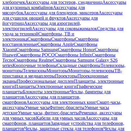
хлебопечек
Аксессуары для тостеров, сэндвичниц
Аксессуары
для кухонных комбайнов
Аксессуары для
мясорубок
Аксессуары для блендеров, миксеров
Аксессуары
для сушилок овощей и фруктов
Аксессуары для
йогуртниц
Аксессуары для аэрогрилей,
электрогрилей
Аксессуары для соковыжималок
Средства для
ухода за техникой
Смартфоны, ТВ и
электроника
Смартфоны
Смартфоны
Смартфоны
восстановленные
Смартфоны Apple
Смартфоны
Xiaomi
Смартфоны Samsung
Смартфоны Honor
Смартфоны
Huawei
Смартфоны POCO
Смартфоны Infinix
Смартфоны
Tecno
Смартфоны Realme
Смартфоны Samsung Galaxy S26
series
Кнопочные телефоны
Складные смартфоны
Телевизоры,
мониторы
Телевизоры
Мониторы
Мониторы-телевизоры
ТВ-
приставки и медиаплееры
Проекторы
Проекционные
экраны
Профессиональные дисплеи
Планшеты, электронные
книги
Планшеты
Электронные книги
Графические
планшеты
Блокноты электронные
Чехлы, бамперы для
планшетов
Аксессуары для планшетов,
смартфонов
Аксессуары для электронных книг
Смарт-часы,
аксессуары
Умные часы
Фитнес-браслеты
Умные часы
детские
Умные часы, фитнес-браслеты
Ремешки, аксессуары
для умных часов
Кабели для умных часов
Аксессуары для
смартфонов, планшетов
Зарядные устройства для телефонов,
планшетов
Чехлы, защитные стекла для телефонов
Чехлы для