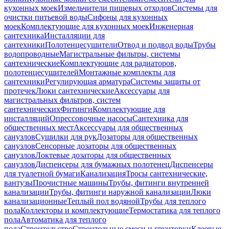
кухонных моек
Измельчители пищевых отходов
Системы для
очистки питьевой воды
Сифоны для кухонных
моек
Комплектующие для кухонных моек
Инженерная
сантехника
Инсталляции для
сантехники
Полотенцесушители
Отвод и подвод воды
Трубы
водопроводные
Магистральные фильтры, системы
сантехнические
Комплектующие для радиаторов,
полотенцесушителей
Монтажные комплекты для
сантехники
Регулирующая арматура
Системы защиты от
протечек
Люки сантехнические
Аксессуары для
магистральных фильтров, систем
сантехнических
Фитинги
Комплектующие для
инсталляций
Опрессовочные насосы
Сантехника для
общественных мест
Аксессуары для общественных
санузлов
Сушилки для рук
Дозаторы для общественных
санузлов
Сенсорные дозаторы для общественных
санузлов
Локтевые дозаторы для общественных
санузлов
Диспенсеры для бумажных полотенец
Диспенсеры
для туалетной бумаги
Канализация
Тросы сантехнические,
вантузы
Прочистные машины
Трубы, фитинги внутренней
канализации
Трубы, фитинги наружной канализации
Люки
канализационные
Теплый пол водяной
Трубы для теплого
пола
Коллекторы и комплектующие
Термостатика для теплого
пола
Автоматика для теплого
пола
Строительство
Строительные смеси и грунтовки
Клеевые