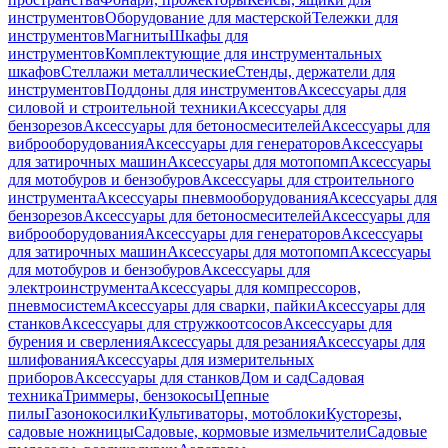
инструментов
Оборудование для мастерской
Тележки для
инструментов
Магниты
Шкафы для
инструментов
Комплектующие для инструментальных
шкафов
Стеллажи металлические
Стенды, держатели для
инструментов
Поддоны для инструментов
Аксессуары для
силовой и строительной техники
Аксессуары для
бензорезов
Аксессуары для бетоносмесителей
Аксессуары для
виброоборудования
Аксессуары для генераторов
Аксессуары
для затирочных машин
Аксессуары для мотопомп
Аксессуары
для мотобуров и бензобуров
Аксессуары для строительного
инструмента
Аксессуары пневмооборудования
Аксессуары для
бензорезов
Аксессуары для бетоносмесителей
Аксессуары для
виброоборудования
Аксессуары для генераторов
Аксессуары
для затирочных машин
Аксессуары для мотопомп
Аксессуары
для мотобуров и бензобуров
Аксессуары для
электроинструмента
Аксессуары для компрессоров,
пневмосистем
Аксессуары для сварки, пайки
Аксессуары для
станков
Аксессуары для стружкоотсосов
Аксессуары для
бурения и сверления
Аксессуары для резания
Аксессуары для
шлифования
Аксессуары для измерительных
приборов
Аксессуары для станков
Дом и сад
Садовая
техника
Триммеры, бензокосы
Цепные
пилы
Газонокосилки
Культиваторы, мотоблоки
Кусторезы,
садовые ножницы
Садовые, кормовые измельчители
Садовые