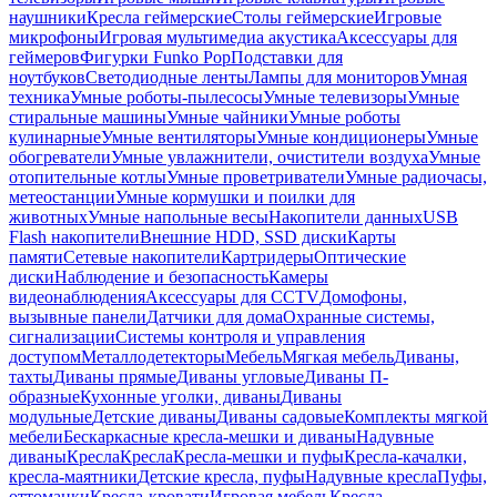
наушники
Кресла геймерские
Столы геймерские
Игровые
микрофоны
Игровая мультимедиа акустика
Аксессуары для
геймеров
Фигурки Funko Pop
Подставки для
ноутбуков
Светодиодные ленты
Лампы для мониторов
Умная
техника
Умные роботы-пылесосы
Умные телевизоры
Умные
стиральные машины
Умные чайники
Умные роботы
кулинарные
Умные вентиляторы
Умные кондиционеры
Умные
обогреватели
Умные увлажнители, очистители воздуха
Умные
отопительные котлы
Умные проветриватели
Умные радиочасы,
метеостанции
Умные кормушки и поилки для
животных
Умные напольные весы
Накопители данных
USB
Flash накопители
Внешние HDD, SSD диски
Карты
памяти
Сетевые накопители
Картридеры
Оптические
диски
Наблюдение и безопасность
Камеры
видеонаблюдения
Аксессуары для CCTV
Домофоны,
вызывные панели
Датчики для дома
Охранные системы,
сигнализации
Системы контроля и управления
доступом
Металлодетекторы
Мебель
Мягкая мебель
Диваны,
тахты
Диваны прямые
Диваны угловые
Диваны П-
образные
Кухонные уголки, диваны
Диваны
модульные
Детские диваны
Диваны садовые
Комплекты мягкой
мебели
Бескаркасные кресла-мешки и диваны
Надувные
диваны
Кресла
Кресла
Кресла-мешки и пуфы
Кресла-качалки,
кресла-маятники
Детские кресла, пуфы
Надувные кресла
Пуфы,
оттоманки
Кресла-кровати
Игровая мебель
Кресла