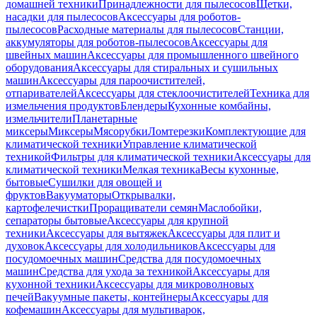
домашней техники
Принадлежности для пылесосов
Щетки,
насадки для пылесосов
Аксессуары для роботов-
пылесосов
Расходные материалы для пылесосов
Станции,
аккумуляторы для роботов-пылесосов
Аксессуары для
швейных машин
Аксессуары для промышленного швейного
оборудования
Аксессуары для стиральных и сушильных
машин
Аксессуары для пароочистителей,
отпаривателей
Аксессуары для стеклоочистителей
Техника для
измельчения продуктов
Блендеры
Кухонные комбайны,
измельчители
Планетарные
миксеры
Миксеры
Мясорубки
Ломтерезки
Комплектующие для
климатической техники
Управление климатической
техникой
Фильтры для климатической техники
Аксессуары для
климатической техники
Мелкая техника
Весы кухонные,
бытовые
Сушилки для овощей и
фруктов
Вакууматоры
Открывалки,
картофелечистки
Проращиватели семян
Маслобойки,
сепараторы бытовые
Аксессуары для крупной
техники
Аксессуары для вытяжек
Аксессуары для плит и
духовок
Аксессуары для холодильников
Аксессуары для
посудомоечных машин
Средства для посудомоечных
машин
Средства для ухода за техникой
Аксессуары для
кухонной техники
Аксессуары для микроволновых
печей
Вакуумные пакеты, контейнеры
Аксессуары для
кофемашин
Аксессуары для мультиварок,