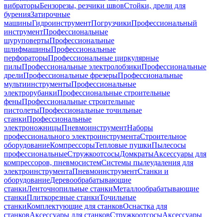
вибраторы
Бензорезы, резчики швов
Стойки, дрели для
бурения
Затирочные
машины
Гидроинструмент
Погрузчики
Профессиональный
инструмент
Профессиональные
шуруповерты
Профессиональные
шлифмашины
Профессиональные
перфораторы
Профессиональные циркулярные
пилы
Профессиональные электролобзики
Профессиональные
дрели
Профессиональные фрезеры
Профессиональные
мультиинструменты
Профессиональные
электрорубанки
Профессиональные строительные
фены
Профессиональные строительные
пистолеты
Профессиональные точильные
станки
Профессиональные
электроножницы
Пневмоинструмент
Наборы
профессионального электроинструмента
Строительное
оборудование
Компрессоры
Тепловые пушки
Пылесосы
профессиональные
Стружкоотсосы
Домкраты
Аксессуары для
компрессоров, пневмосистем
Системы пылеудаления для
электроинструмента
Пневмоинструмент
Станки и
оборудование
Деревообрабатывающие
станки
Ленточнопильные станки
Металлообрабатывающие
станки
Плиткорезные станки
Точильные
станки
Комплектующие для станков
Оснастка для
станков
Аксессуары для станков
Стружкоотсосы
Аксессуары