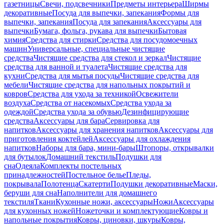
газетницы
Свечи, подсвечники
Предметы интерьера
Ширмы
декоративные
Посуда для выпечки, запекания
Формы для
выпечки, запекания
Посуда для запекания
Аксессуары для
выпечки
Бумага, фольга, рукава для выпечки
Бытовая
химия
Средства для стирки
Средства для посудомоечных
машин
Универсальные, специальные чистящие
средства
Чистящие средства для стекол и зеркал
Чистящие
средства для ванной и туалета
Чистящие средства для
кухни
Средства для мытья посуды
Чистящие средства для
мебели
Чистящие средства для напольных покрытий и
ковров
Средства для ухода за техникой
Освежители
воздуха
Средства от насекомых
Средства ухода за
одеждой
Средства ухода за обувью
Дезинфицирующие
средства
Аксессуары для бара
Сервировка для
напитков
Аксессуары для хранения напитков
Аксессуары для
приготовления коктейлей
Аксессуары для охлаждения
напитков
Наборы для бара, мини-бары
Штопоры, открывалки
для бутылок
Домашний текстиль
Подушки для
сна
Одеяла
Комплекты постельных
принадлежностей
Постельное белье
Пледы,
покрывала
Полотенца
Скатерти
Подушки декоративные
Маски,
беруши для сна
Наполнители для домашнего
текстиля
Ткани
Кухонные ножи, аксессуары
Ножи
Аксессуары
для кухонных ножей
Ножеточки и комплектующие
Ковры и
напольные покрытия
Ковры, циновки, шкуры
Ковры,