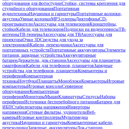
оборудования для фотостудии
Стойки, системы крепления для
студийного оборудования
Портативная
аудиотехника
Наушники и гарнитуры
Портативные колонки,
акустика
Умные колонки
MP3-плееры
Диктофоны
CD-
проигрыватели
Аксессуары для телевизоров
Кронштейны,
стойки
Кабели для телевизоров
Подписки на видеосервисы
ТВ-
антенны
ТВ-тюнеры
Аксессуары для ТВ
Аксессуары для
проектора
Очки 3D
Средства для ухода за
электроникой
Кабели, переходники
Аксессуары для
портативных устройств
Портативные аккумуляторы
Элементы
питания, зарядные устройства
Аккумуляторные
батареи
Держатели, док-станции
Аксессуары для планшетов,
смартфонов
Кабели для телефонов, планшетов
Зарядные
устройства для телефонов, планшетов
Компьютеры и
периферия
Компьютерная
техника
Ноутбуки
Планшеты
Моноблоки
Компьютеры
Игровые
компьютеры
Игровые консоли
Серверное
оборудование
Компьютерная
периферия
Мониторы
Мыши
Клавиатуры
Стилусы
Наборы
периферии
Источники бесперебойного питания
Батареи для
ИБП
Стабилизаторы напряжения
Инверторы
напряжения
Сетевые фильтры, удлинители
Веб-
камеры
Игровые контроллеры
Мультимедиа
акустика
Наушники и гарнитуры
Компьютерные кабели,
переходники
Зарядные, аккумуляторы
Док-станции,