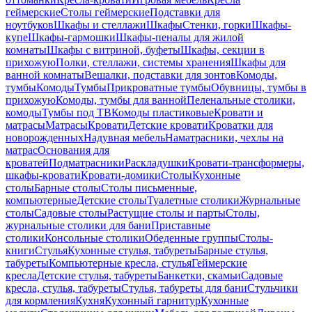
геймерские
Столы геймерские
Подставки для
ноутбуков
Шкафы и стеллажи
Шкафы
Стенки, горки
Шкафы-
купе
Шкафы-гармошки
Шкафы-пеналы для жилой
комнаты
Шкафы с витриной, буфеты
Шкафы, секции в
прихожую
Полки, стеллажи, системы хранения
Шкафы для
ванной комнаты
Вешалки, подставки для зонтов
Комоды,
тумбы
Комоды
Тумбы
Прикроватные тумбы
Обувницы, тумбы в
прихожую
Комоды, тумбы для ванной
Пеленальные столики,
комоды
Тумбы под ТВ
Комоды пластиковые
Кровати и
матрасы
Матрасы
Кровати
Детские кровати
Кроватки для
новорожденных
Надувная мебель
Наматрасники, чехлы на
матрас
Основания для
кроватей
Подматрасники
Раскладушки
Кровати-трансформеры,
шкафы-кровати
Кровати-домики
Столы
Кухонные
столы
Барные столы
Столы письменные,
компьютерные
Детские столы
Туалетные столики
Журнальные
столы
Садовые столы
Растущие столы и парты
Столы,
журнальные столики для бани
Приставные
столики
Консольные столики
Обеденные группы
Столы-
книги
Стулья
Кухонные стулья, табуреты
Барные стулья,
табуреты
Компьютерные кресла, стулья
Геймерские
кресла
Детские стулья, табуреты
Банкетки, скамьи
Садовые
кресла, стулья, табуреты
Стулья, табуреты для бани
Стульчики
для кормления
Кухня
Кухонный гарнитур
Кухонные