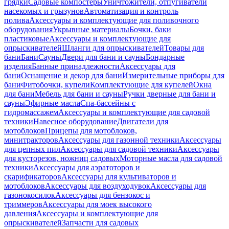
грядки
Садовые компостеры
Уничтожители, отпугиватели
насекомых и грызунов
Автоматизация и контроль
полива
Аксессуары и комплектующие для поливочного
оборудования
Укрывные материалы
Бочки, баки
пластиковые
Аксессуары и комплектующие для
опрыскивателей
Шланги для опрыскивателей
Товары для
бани
Бани
Сауны
Двери для бани и сауны
Бондарные
изделия
Банные принадлежности
Аксессуары для
бани
Оснащение и декор для бани
Измерительные приборы для
бани
Фитобочки, купели
Комплектующие для купелей
Окна
для бани
Мебель для бани и сауны
Ручки дверные для бани и
сауны
Эфирные масла
Спа-бассейны с
гидромассажем
Аксессуары и комплектующие для садовой
техники
Навесное оборудование
Двигатели для
мотоблоков
Прицепы для мотоблоков,
минитракторов
Аксессуары для газонной техники
Аксессуары
для цепных пил
Аксессуары для садовой техники
Аксессуары
для кусторезов, ножниц садовых
Моторные масла для садовой
техники
Аксессуары для аэратоторов и
скарификаторов
Аксессуары для культиваторов и
мотоблоков
Аксессуары для воздуходувок
Аксессуары для
газонокосилок
Аксессуары для бензокос и
триммеров
Аксессуары для моек высокого
давления
Аксессуары и комплектующие для
опрыскивателей
Запчасти для садовых