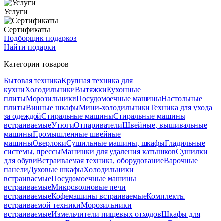
Услуги
Сертификаты
Подборщик подарков
Найти подарки
Категории товаров
Бытовая техника
Крупная техника для
кухни
Холодильники
Вытяжки
Кухонные
плиты
Морозильники
Посудомоечные машины
Настольные
плиты
Винные шкафы
Мини-холодильники
Техника для ухода
за одеждой
Стиральные машины
Стиральные машины
встраиваемые
Утюги
Отпариватели
Швейные, вышивальные
машины
Промышленные швейные
машины
Оверлоки
Сушильные машины, шкафы
Гладильные
системы, прессы
Машинки для удаления катышков
Сушилки
для обуви
Встраиваемая техника, оборудование
Варочные
панели
Духовые шкафы
Холодильники
встраиваемые
Посудомоечные машины
встраиваемые
Микроволновые печи
встраиваемые
Кофемашины встраиваемые
Комплекты
встраиваемой техники
Морозильники
встраиваемые
Измельчители пищевых отходов
Шкафы для