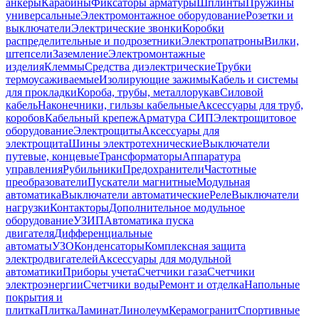
анкеры
Карабины
Фиксаторы арматуры
Шплинты
Пружины
универсальные
Электромонтажное оборудование
Розетки и
выключатели
Электрические звонки
Коробки
распределительные и подрозетники
Электропатроны
Вилки,
штепсели
Заземление
Электромонтажные
изделия
Клеммы
Средства диэлектрические
Трубки
термоусаживаемые
Изолирующие зажимы
Кабель и системы
для прокладки
Короба, трубы, металлорукав
Силовой
кабель
Наконечники, гильзы кабельные
Аксессуары для труб,
коробов
Кабельный крепеж
Арматура СИП
Электрощитовое
оборудование
Электрощиты
Аксессуары для
электрощита
Шины электротехнические
Выключатели
путевые, концевые
Трансформаторы
Аппаратура
управления
Рубильники
Предохранители
Частотные
преобразователи
Пускатели магнитные
Модульная
автоматика
Выключатели автоматические
Реле
Выключатели
нагрузки
Контакторы
Дополнительное модульное
оборудование
УЗИП
Автоматика пуска
двигателя
Дифференциальные
автоматы
УЗО
Конденсаторы
Комплексная защита
электродвигателей
Аксессуары для модульной
автоматики
Приборы учета
Счетчики газа
Счетчики
электроэнергии
Счетчики воды
Ремонт и отделка
Напольные
покрытия и
плитка
Плитка
Ламинат
Линолеум
Керамогранит
Спортивные