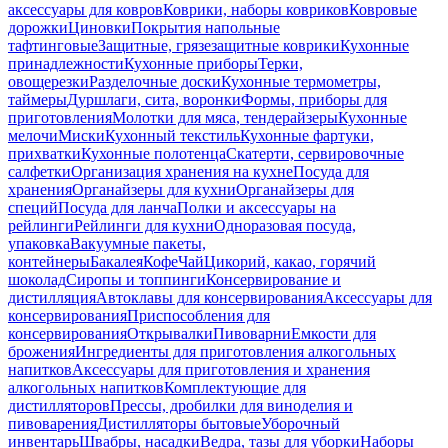
аксессуары для ковров
Коврики, наборы ковриков
Ковровые
дорожки
Циновки
Покрытия напольные
тафтинговые
Защитные, грязезащитные коврики
Кухонные
принадлежности
Кухонные приборы
Терки,
овощерезки
Разделочные доски
Кухонные термометры,
таймеры
Дуршлаги, сита, воронки
Формы, приборы для
приготовления
Молотки для мяса, тендерайзеры
Кухонные
мелочи
Миски
Кухонный текстиль
Кухонные фартуки,
прихватки
Кухонные полотенца
Скатерти, сервировочные
салфетки
Организация хранения на кухне
Посуда для
хранения
Органайзеры для кухни
Органайзеры для
специй
Посуда для ланча
Полки и аксессуары на
рейлинги
Рейлинги для кухни
Одноразовая посуда,
упаковка
Вакуумные пакеты,
контейнеры
Бакалея
Кофе
Чай
Цикорий, какао, горячий
шоколад
Сиропы и топпинги
Консервирование и
дистилляция
Автоклавы для консервирования
Аксессуары для
консервирования
Приспособления для
консервирования
Открывалки
Пивоварни
Емкости для
брожения
Ингредиенты для приготовления алкогольных
напитков
Аксессуары для приготовления и хранения
алкогольных напитков
Комплектующие для
дистилляторов
Прессы, дробилки для виноделия и
пивоварения
Дистилляторы бытовые
Уборочный
инвентарь
Швабры, насадки
Ведра, тазы для уборки
Наборы