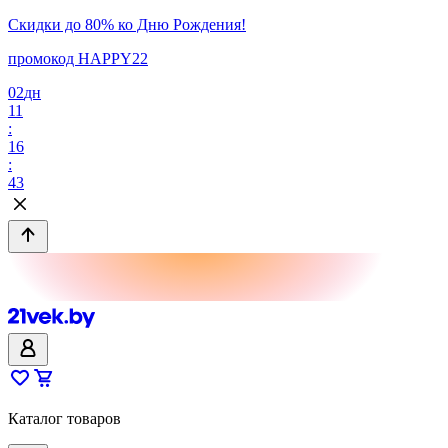
Скидки до 80% ко Дню Рождения!
промокод HAPPY22
02
дн
11
:
16
:
43
Каталог товаров