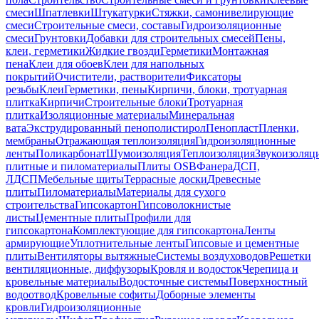
смеси
Шпатлевки
Штукатурки
Стяжки, самонивелирующие
смеси
Строительные смеси, составы
Гидроизоляционные
смеси
Грунтовки
Добавки для строительных смесей
Пены,
клеи, герметики
Жидкие гвозди
Герметики
Монтажная
пена
Клеи для обоев
Клеи для напольных
покрытий
Очистители, растворители
Фиксаторы
резьбы
Клеи
Герметики, пены
Кирпичи, блоки, тротуарная
плитка
Кирпичи
Строительные блоки
Тротуарная
плитка
Изоляционные материалы
Минеральная
вата
Экструдированный пенополистирол
Пенопласт
Пленки,
мембраны
Отражающая теплоизоляция
Гидроизоляционные
ленты
Поликарбонат
Шумоизоляция
Теплоизоляция
Звукоизоляц
плитные и пиломатериалы
Плиты OSB
Фанера
ДСП,
ЛДСП
Мебельные щиты
Террасные доски
Древесные
плиты
Пиломатериалы
Материалы для сухого
строительства
Гипсокартон
Гипсоволокнистые
листы
Цементные плиты
Профили для
гипсокартона
Комплектующие для гипсокартона
Ленты
армирующие
Уплотнительные ленты
Гипсовые и цементные
плиты
Вентиляторы вытяжные
Системы воздуховодов
Решетки
вентиляционные, диффузоры
Кровля и водосток
Черепица и
кровельные материалы
Водосточные системы
Поверхностный
водоотвод
Кровельные софиты
Доборные элементы
кровли
Гидроизоляционные