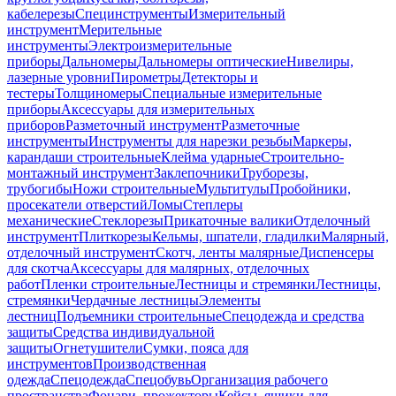
кабелерезы
Специнструменты
Измерительный
инструмент
Мерительные
инструменты
Электроизмерительные
приборы
Дальномеры
Дальномеры оптические
Нивелиры,
лазерные уровни
Пирометры
Детекторы и
тестеры
Толщиномеры
Специальные измерительные
приборы
Аксессуары для измерительных
приборов
Разметочный инструмент
Разметочные
инструменты
Инструменты для нарезки резьбы
Маркеры,
карандаши строительные
Клейма ударные
Строительно-
монтажный инструмент
Заклепочники
Труборезы,
трубогибы
Ножи строительные
Мультитулы
Пробойники,
просекатели отверстий
Ломы
Степлеры
механические
Стеклорезы
Прикаточные валики
Отделочный
инструмент
Плиткорезы
Кельмы, шпатели, гладилки
Малярный,
отделочный инструмент
Скотч, ленты малярные
Диспенсеры
для скотча
Аксессуары для малярных, отделочных
работ
Пленки строительные
Лестницы и стремянки
Лестницы,
стремянки
Чердачные лестницы
Элементы
лестниц
Подъемники строительные
Спецодежда и средства
защиты
Средства индивидуальной
защиты
Огнетушители
Сумки, пояса для
инструментов
Производственная
одежда
Спецодежда
Спецобувь
Организация рабочего
пространства
Фонари, прожекторы
Кейсы, ящики для