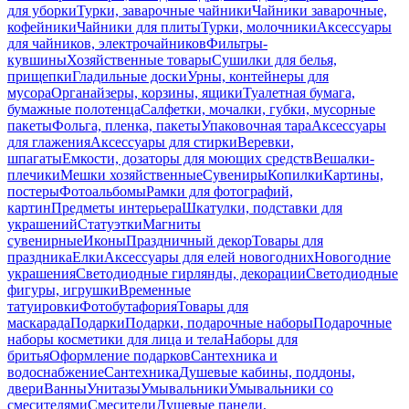
для уборки
Турки, заварочные чайники
Чайники заварочные,
кофейники
Чайники для плиты
Турки, молочники
Аксессуары
для чайников, электрочайников
Фильтры-
кувшины
Хозяйственные товары
Сушилки для белья,
прищепки
Гладильные доски
Урны, контейнеры для
мусора
Органайзеры, корзины, ящики
Туалетная бумага,
бумажные полотенца
Салфетки, мочалки, губки, мусорные
пакеты
Фольга, пленка, пакеты
Упаковочная тара
Аксессуары
для глажения
Аксессуары для стирки
Веревки,
шпагаты
Емкости, дозаторы для моющих средств
Вешалки-
плечики
Мешки хозяйственные
Сувениры
Копилки
Картины,
постеры
Фотоальбомы
Рамки для фотографий,
картин
Предметы интерьера
Шкатулки, подставки для
украшений
Статуэтки
Магниты
сувенирные
Иконы
Праздничный декор
Товары для
праздника
Елки
Аксессуары для елей новогодних
Новогодние
украшения
Светодиодные гирлянды, декорации
Светодиодные
фигуры, игрушки
Временные
татуировки
Фотобутафория
Товары для
маскарада
Подарки
Подарки, подарочные наборы
Подарочные
наборы косметики для лица и тела
Наборы для
бритья
Оформление подарков
Сантехника и
водоснабжение
Сантехника
Душевые кабины, поддоны,
двери
Ванны
Унитазы
Умывальники
Умывальники со
смесителями
Смесители
Душевые панели,