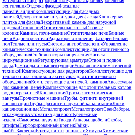
материалы
Шифер
Профнастил
Рулонная кровля
Кровельная
вентиляция
Отделка фасада
Фасадные
панели
Сайдинг
Комплектующие для фасадных
панелей
Декоративные штукатурки для фасада
Клинкерная
плитка для фасада
Декоративный камень для наружной
отделки
Отопление
Отопительные котлы
Газовые
колонки
Камины, печи-камины
Отопительные печи
Банные
печи
Водонагреватели
Радиаторы отопления, батареи
Теплый
пол
Теплые плинтусы
Системы антиобледенения
Управление
климатической техникой
Комплектующие для отопительного
оборудования
Стабилизаторы напряжения
Насосы
циркуляционные
Регулирующая арматура
Отвод и подвод
воды
Дымоходы и комплектующие
Управление климатической
техникой
Комплектующие для радиаторов
Комплектующие для
теплого пола
Топливо и аксессуары для отопительного
оборудования
Комплектующие для печей, каминов
Аксессуары
для каминов, печей
Комплектующие для отопительных котлов,
водонагревателей
Канализация
Тросы сантехнические,
вантузы
Прочистные машины
Трубы, фитинги внутренней
канализации
Трубы, фитинги наружной канализации
Люки
канализационные
Металлопрокат
Металлопрокат
Сваи
Заборы,
ограждения
Автоматика для ворот
Крепежные
изделия
Саморезы, шурупы
Гвозди
Анкеры, дюбели
Скобы,
штифты
Перфорированный крепеж
Гайки,
шайбы
Заклепки
Болты, винты, шпильки
Хомуты
Химические