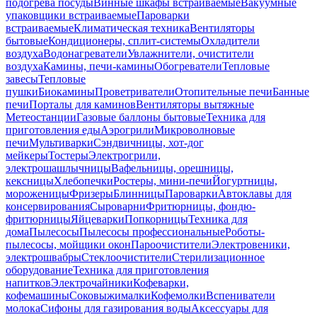
подогрева посуды
Винные шкафы встраиваемые
Вакуумные
упаковщики встраиваемые
Пароварки
встраиваемые
Климатическая техника
Вентиляторы
бытовые
Кондиционеры, сплит-системы
Охладители
воздуха
Водонагреватели
Увлажнители, очистители
воздуха
Камины, печи-камины
Обогреватели
Тепловые
завесы
Тепловые
пушки
Биокамины
Проветриватели
Отопительные печи
Банные
печи
Порталы для каминов
Вентиляторы вытяжные
Метеостанции
Газовые баллоны бытовые
Техника для
приготовления еды
Аэрогрили
Микроволновые
печи
Мультиварки
Сэндвичницы, хот-дог
мейкеры
Тостеры
Электрогрили,
электрошашлычницы
Вафельницы, орешницы,
кексницы
Хлебопечки
Ростеры, мини-печи
Йогуртницы,
мороженицы
Фризеры
Блинницы
Пароварки
Автоклавы для
консервирования
Сыроварни
Фритюрницы, фондю-
фритюрницы
Яйцеварки
Попкорницы
Техника для
дома
Пылесосы
Пылесосы профессиональные
Роботы-
пылесосы, мойщики окон
Пароочистители
Электровеники,
электрошвабры
Стеклоочистители
Стерилизационное
оборудование
Техника для приготовления
напитков
Электрочайники
Кофеварки,
кофемашины
Соковыжималки
Кофемолки
Вспениватели
молока
Сифоны для газирования воды
Аксессуары для