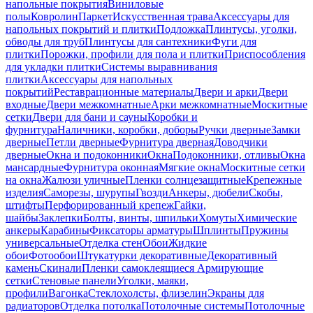
напольные покрытия
Виниловые
полы
Ковролин
Паркет
Искусственная трава
Аксессуары для
напольных покрытий и плитки
Подложка
Плинтусы, уголки,
обводы для труб
Плинтусы для сантехники
Фуги для
плитки
Порожки, профили для пола и плитки
Приспособления
для укладки плитки
Системы выравнивания
плитки
Аксессуары для напольных
покрытий
Реставрационные материалы
Двери и арки
Двери
входные
Двери межкомнатные
Арки межкомнатные
Москитные
сетки
Двери для бани и сауны
Коробки и
фурнитура
Наличники, коробки, доборы
Ручки дверные
Замки
дверные
Петли дверные
Фурнитура дверная
Доводчики
дверные
Окна и подоконники
Окна
Подоконники, отливы
Окна
мансардные
Фурнитура оконная
Мягкие окна
Москитные сетки
на окна
Жалюзи уличные
Пленки солнцезащитные
Крепежные
изделия
Саморезы, шурупы
Гвозди
Анкеры, дюбели
Скобы,
штифты
Перфорированный крепеж
Гайки,
шайбы
Заклепки
Болты, винты, шпильки
Хомуты
Химические
анкеры
Карабины
Фиксаторы арматуры
Шплинты
Пружины
универсальные
Отделка стен
Обои
Жидкие
обои
Фотообои
Штукатурки декоративные
Декоративный
камень
Скинали
Пленки самоклеящиеся
Армирующие
сетки
Стеновые панели
Уголки, маяки,
профили
Вагонка
Стеклохолсты, флизелин
Экраны для
радиаторов
Отделка потолка
Потолочные системы
Потолочные