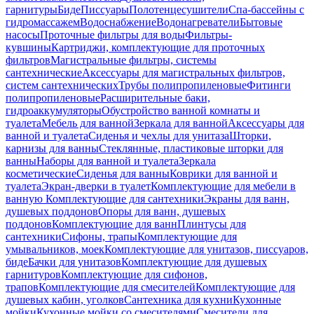
гарнитуры
Биде
Писсуары
Полотенцесушители
Спа-бассейны с
гидромассажем
Водоснабжение
Водонагреватели
Бытовые
насосы
Проточные фильтры для воды
Фильтры-
кувшины
Картриджи, комплектующие для проточных
фильтров
Магистральные фильтры, системы
сантехнические
Аксессуары для магистральных фильтров,
систем сантехнических
Трубы полипропиленовые
Фитинги
полипропиленовые
Расширительные баки,
гидроаккумуляторы
Обустройство ванной комнаты и
туалета
Мебель для ванной
Зеркала для ванной
Аксессуары для
ванной и туалета
Сиденья и чехлы для унитаза
Шторки,
карнизы для ванны
Стеклянные, пластиковые шторки для
ванны
Наборы для ванной и туалета
Зеркала
косметические
Сиденья для ванны
Коврики для ванной и
туалета
Экран-дверки в туалет
Комплектующие для мебели в
ванную
Комплектующие для сантехники
Экраны для ванн,
душевых поддонов
Опоры для ванн, душевых
поддонов
Комплектующие для ванн
Плинтусы для
сантехники
Сифоны, трапы
Комплектующие для
умывальников, моек
Комплектующие для унитазов, писсуаров,
биде
Бачки для унитазов
Комплектующие для душевых
гарнитуров
Комплектующие для сифонов,
трапов
Комплектующие для смесителей
Комплектующие для
душевых кабин, уголков
Сантехника для кухни
Кухонные
мойки
Кухонные мойки со смесителями
Смесители для