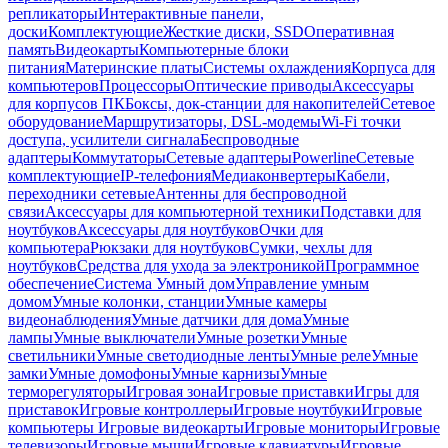
репликаторы
Интерактивные панели,
доски
Комплектующие
Жесткие диски, SSD
Оперативная
память
Видеокарты
Компьютерные блоки
питания
Материнские платы
Системы охлаждения
Корпуса для
компьютеров
Процессоры
Оптические приводы
Аксессуары
для корпусов ПК
Боксы, док-станции для накопителей
Сетевое
оборудование
Маршрутизаторы, DSL-модемы
Wi-Fi точки
доступа, усилители сигнала
Беспроводные
адаптеры
Коммутаторы
Сетевые адаптеры
Powerline
Сетевые
комплектующие
IP-телефония
Медиаконвертеры
Кабели,
переходники сетевые
Антенны для беспроводной
связи
Аксессуары для компьютерной техники
Подставки для
ноутбуков
Аксессуары для ноутбуков
Очки для
компьютера
Рюкзаки для ноутбуков
Сумки, чехлы для
ноутбуков
Средства для ухода за электроникой
Программное
обеспечение
Система Умный дом
Управление умным
домом
Умные колонки, станции
Умные камеры
видеонаблюдения
Умные датчики для дома
Умные
лампы
Умные выключатели
Умные розетки
Умные
светильники
Умные светодиодные ленты
Умные реле
Умные
замки
Умные домофоны
Умные карнизы
Умные
терморегуляторы
Игровая зона
Игровые приставки
Игры для
приставок
Игровые контроллеры
Игровые ноутбуки
Игровые
компьютеры
Игровые видеокарты
Игровые мониторы
Игровые
телевизоры
Игровые мыши
Игровые клавиатуры
Игровые