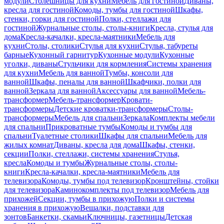
модули
Столешницы для кухни
Мебель для гостиной
Диваны,
кресла для гостиной
Комоды, тумбы для гостиной
Шкафы,
стенки, горки для гостиной
Полки, стеллажи для
гостиной
Журнальные столы, столы-книги
Кресла, стулья для
дома
Кресла-качалки, кресла-маятники
Мебель для
кухни
Столы, столики
Стулья для кухни
Стулья, табуреты
барные
Кухонный гарнитур
Кухонные модули
Кухонные
уголки, диваны
Стульчики для кормления
Системы хранения
для кухни
Мебель для ванной
Тумбы, консоли для
ванной
Шкафы, пеналы для ванной
Шкафчики, полки для
ванной
Зеркала для ванной
Аксессуары для ванной
Мебель-
трансформер
Мебель-трансформер
Кровати-
трансформеры
Детские кроватки-трансформеры
Столы-
трансформеры
Мебель для спальни
Зеркала
Комплекты мебели
для спальни
Прикроватные тумбы
Комоды и тумбы для
спальни
Туалетные столики
Шкафы для спальни
Мебель для
жилых комнат
Диваны, кресла для дома
Шкафы, стенки,
секции
Полки, стеллажи, системы хранения
Стулья,
кресла
Комоды и тумбы
Журнальные столы, столы-
книги
Кресла-качалки, кресла-маятники
Мебель для
телевизора
Комоды, тумбы под телевизор
Кронштейны, стойки
для телевизора
Каминокомплекты под телевизор
Мебель для
прихожей
Секции, тумбы в прихожую
Полки и системы
хранения в прихожую
Вешалки, подставки для
зонтов
Банкетки, скамьи
Ключницы, газетницы
Детская