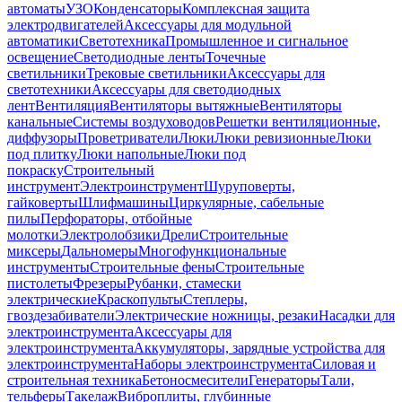
автоматы
УЗО
Конденсаторы
Комплексная защита
электродвигателей
Аксессуары для модульной
автоматики
Светотехника
Промышленное и сигнальное
освещение
Светодиодные ленты
Точечные
светильники
Трековые светильники
Аксессуары для
светотехники
Аксессуары для светодиодных
лент
Вентиляция
Вентиляторы вытяжные
Вентиляторы
канальные
Системы воздуховодов
Решетки вентиляционные,
диффузоры
Проветриватели
Люки
Люки ревизионные
Люки
под плитку
Люки напольные
Люки под
покраску
Строительный
инструмент
Электроинструмент
Шуруповерты,
гайковерты
Шлифмашины
Циркулярные, сабельные
пилы
Перфораторы, отбойные
молотки
Электролобзики
Дрели
Строительные
миксеры
Дальномеры
Многофункциональные
инструменты
Строительные фены
Строительные
пистолеты
Фрезеры
Рубанки, стамески
электрические
Краскопульты
Степлеры,
гвоздезабиватели
Электрические ножницы, резаки
Насадки для
электроинструмента
Аксессуары для
электроинструмента
Аккумуляторы, зарядные устройства для
электроинструмента
Наборы электроинструмента
Силовая и
строительная техника
Бетоносмесители
Генераторы
Тали,
тельферы
Такелаж
Виброплиты, глубинные