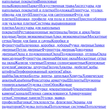
напольные покрытия
Виниловые
полы
Ковролин
Паркет
Искусственная трава
Аксессуары для
напольных покрытий и плитки
Подложка
Плинтусы, уголки,
обводы для труб
Плинтусы для сантехники
Фуги для
плитки
Порожки, профили для пола и плитки
Приспособления
для укладки плитки
Системы выравнивания
плитки
Аксессуары для напольных
покрытий
Реставрационные материалы
Двери и арки
Двери
входные
Двери межкомнатные
Арки межкомнатные
Москитные
сетки
Двери для бани и сауны
Коробки и
фурнитура
Наличники, коробки, доборы
Ручки дверные
Замки
дверные
Петли дверные
Фурнитура дверная
Доводчики
дверные
Окна и подоконники
Окна
Подоконники, отливы
Окна
мансардные
Фурнитура оконная
Мягкие окна
Москитные сетки
на окна
Жалюзи уличные
Пленки солнцезащитные
Крепежные
изделия
Саморезы, шурупы
Гвозди
Анкеры, дюбели
Скобы,
штифты
Перфорированный крепеж
Гайки,
шайбы
Заклепки
Болты, винты, шпильки
Хомуты
Химические
анкеры
Карабины
Фиксаторы арматуры
Шплинты
Пружины
универсальные
Отделка стен
Обои
Жидкие
обои
Фотообои
Штукатурки декоративные
Декоративный
камень
Скинали
Пленки самоклеящиеся
Армирующие
сетки
Стеновые панели
Уголки, маяки,
профили
Вагонка
Стеклохолсты, флизелин
Экраны для
радиаторов
Отделка потолка
Потолочные системы
Потолочные