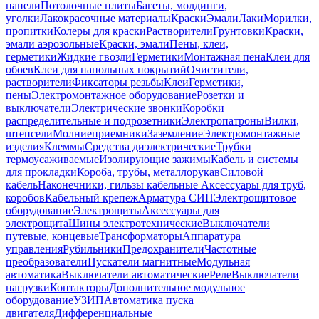
панели
Потолочные плиты
Багеты, молдинги,
уголки
Лакокрасочные материалы
Краски
Эмали
Лаки
Морилки,
пропитки
Колеры для краски
Растворители
Грунтовки
Краски,
эмали аэрозольные
Краски, эмали
Пены, клеи,
герметики
Жидкие гвозди
Герметики
Монтажная пена
Клеи для
обоев
Клеи для напольных покрытий
Очистители,
растворители
Фиксаторы резьбы
Клеи
Герметики,
пены
Электромонтажное оборудование
Розетки и
выключатели
Электрические звонки
Коробки
распределительные и подрозетники
Электропатроны
Вилки,
штепсели
Молниеприемники
Заземление
Электромонтажные
изделия
Клеммы
Средства диэлектрические
Трубки
термоусаживаемые
Изолирующие зажимы
Кабель и системы
для прокладки
Короба, трубы, металлорукав
Силовой
кабель
Наконечники, гильзы кабельные
Аксессуары для труб,
коробов
Кабельный крепеж
Арматура СИП
Электрощитовое
оборудование
Электрощиты
Аксессуары для
электрощита
Шины электротехнические
Выключатели
путевые, концевые
Трансформаторы
Аппаратура
управления
Рубильники
Предохранители
Частотные
преобразователи
Пускатели магнитные
Модульная
автоматика
Выключатели автоматические
Реле
Выключатели
нагрузки
Контакторы
Дополнительное модульное
оборудование
УЗИП
Автоматика пуска
двигателя
Дифференциальные