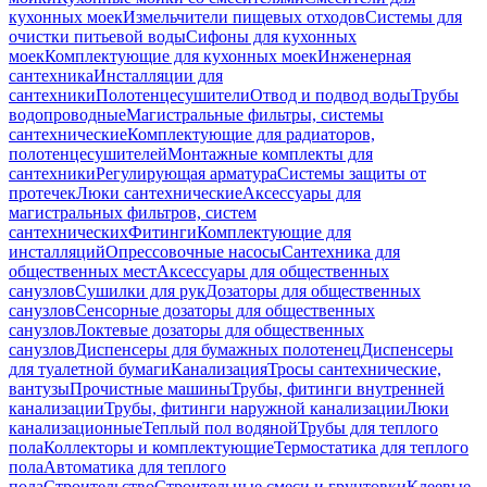
кухонных моек
Измельчители пищевых отходов
Системы для
очистки питьевой воды
Сифоны для кухонных
моек
Комплектующие для кухонных моек
Инженерная
сантехника
Инсталляции для
сантехники
Полотенцесушители
Отвод и подвод воды
Трубы
водопроводные
Магистральные фильтры, системы
сантехнические
Комплектующие для радиаторов,
полотенцесушителей
Монтажные комплекты для
сантехники
Регулирующая арматура
Системы защиты от
протечек
Люки сантехнические
Аксессуары для
магистральных фильтров, систем
сантехнических
Фитинги
Комплектующие для
инсталляций
Опрессовочные насосы
Сантехника для
общественных мест
Аксессуары для общественных
санузлов
Сушилки для рук
Дозаторы для общественных
санузлов
Сенсорные дозаторы для общественных
санузлов
Локтевые дозаторы для общественных
санузлов
Диспенсеры для бумажных полотенец
Диспенсеры
для туалетной бумаги
Канализация
Тросы сантехнические,
вантузы
Прочистные машины
Трубы, фитинги внутренней
канализации
Трубы, фитинги наружной канализации
Люки
канализационные
Теплый пол водяной
Трубы для теплого
пола
Коллекторы и комплектующие
Термостатика для теплого
пола
Автоматика для теплого
пола
Строительство
Строительные смеси и грунтовки
Клеевые