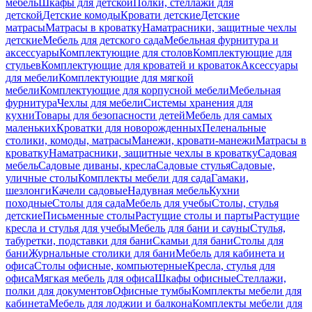
мебель
Шкафы для детской
Полки, стеллажи для
детской
Детские комоды
Кровати детские
Детские
матрасы
Матрасы в кроватку
Наматрасники, защитные чехлы
детские
Мебель для детского сада
Мебельная фурнитура и
аксессуары
Комплектующие для столов
Комплектующие для
стульев
Комплектующие для кроватей и кроваток
Аксессуары
для мебели
Комплектующие для мягкой
мебели
Комплектующие для корпусной мебели
Мебельная
фурнитура
Чехлы для мебели
Системы хранения для
кухни
Товары для безопасности детей
Мебель для самых
маленьких
Кроватки для новорожденных
Пеленальные
столики, комоды, матрасы
Манежи, кровати-манежи
Матрасы в
кроватку
Наматрасники, защитные чехлы в кроватку
Садовая
мебель
Садовые диваны, кресла
Садовые стулья
Садовые,
уличные столы
Комплекты мебели для сада
Гамаки,
шезлонги
Качели садовые
Надувная мебель
Кухни
походные
Столы для сада
Мебель для учебы
Столы, стулья
детские
Письменные столы
Растущие столы и парты
Растущие
кресла и стулья для учебы
Мебель для бани и сауны
Стулья,
табуретки, подставки для бани
Скамьи для бани
Столы для
бани
Журнальные столики для бани
Мебель для кабинета и
офиса
Столы офисные, компьютерные
Кресла, стулья для
офиса
Мягкая мебель для офиса
Шкафы офисные
Стеллажи,
полки для документов
Офисные тумбы
Комплекты мебели для
кабинета
Мебель для лоджии и балкона
Комплекты мебели для