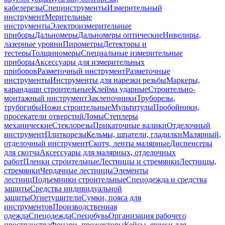
кабелерезы
Специнструменты
Измерительный
инструмент
Мерительные
инструменты
Электроизмерительные
приборы
Дальномеры
Дальномеры оптические
Нивелиры,
лазерные уровни
Пирометры
Детекторы и
тестеры
Толщиномеры
Специальные измерительные
приборы
Аксессуары для измерительных
приборов
Разметочный инструмент
Разметочные
инструменты
Инструменты для нарезки резьбы
Маркеры,
карандаши строительные
Клейма ударные
Строительно-
монтажный инструмент
Заклепочники
Труборезы,
трубогибы
Ножи строительные
Мультитулы
Пробойники,
просекатели отверстий
Ломы
Степлеры
механические
Стеклорезы
Прикаточные валики
Отделочный
инструмент
Плиткорезы
Кельмы, шпатели, гладилки
Малярный,
отделочный инструмент
Скотч, ленты малярные
Диспенсеры
для скотча
Аксессуары для малярных, отделочных
работ
Пленки строительные
Лестницы и стремянки
Лестницы,
стремянки
Чердачные лестницы
Элементы
лестниц
Подъемники строительные
Спецодежда и средства
защиты
Средства индивидуальной
защиты
Огнетушители
Сумки, пояса для
инструментов
Производственная
одежда
Спецодежда
Спецобувь
Организация рабочего
пространства
Фонари, прожекторы
Кейсы, ящики для