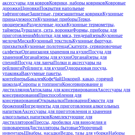
аксессуары для ковров
Коврики, наборы ковриков
Ковровые
дорожки
Циновки
Покрытия напольные
тафтинговые
Защитные, грязезащитные коврики
Кухонные
принадлежности
Кухонные приборы
Терки,
овощерезки
Разделочные доски
Кухонные термометры,
таймеры
Дуршлаги, сита, воронки
Формы, приборы для
приготовления
Молотки для мяса, тендерайзеры
Кухонные
мелочи
Миски
Кухонный текстиль
Кухонные фартуки,
прихватки
Кухонные полотенца
Скатерти, сервировочные
салфетки
Организация хранения на кухне
Посуда для
хранения
Органайзеры для кухни
Органайзеры для
специй
Посуда для ланча
Полки и аксессуары на
рейлинги
Рейлинги для кухни
Одноразовая посуда,
упаковка
Вакуумные пакеты,
контейнеры
Бакалея
Кофе
Чай
Цикорий, какао, горячий
шоколад
Сиропы и топпинги
Консервирование и
дистилляция
Автоклавы для консервирования
Аксессуары для
консервирования
Приспособления для
консервирования
Открывалки
Пивоварни
Емкости для
брожения
Ингредиенты для приготовления алкогольных
напитков
Аксессуары для приготовления и хранения
алкогольных напитков
Комплектующие для
дистилляторов
Прессы, дробилки для виноделия и
пивоварения
Дистилляторы бытовые
Уборочный
инвентарь
Швабры, насадки
Ведра, тазы для уборки
Наборы