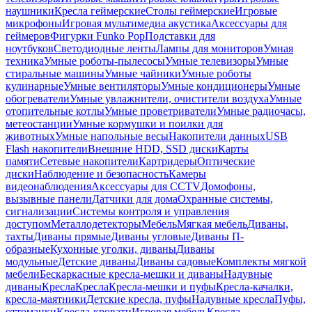
наушники
Кресла геймерские
Столы геймерские
Игровые
микрофоны
Игровая мультимедиа акустика
Аксессуары для
геймеров
Фигурки Funko Pop
Подставки для
ноутбуков
Светодиодные ленты
Лампы для мониторов
Умная
техника
Умные роботы-пылесосы
Умные телевизоры
Умные
стиральные машины
Умные чайники
Умные роботы
кулинарные
Умные вентиляторы
Умные кондиционеры
Умные
обогреватели
Умные увлажнители, очистители воздуха
Умные
отопительные котлы
Умные проветриватели
Умные радиочасы,
метеостанции
Умные кормушки и поилки для
животных
Умные напольные весы
Накопители данных
USB
Flash накопители
Внешние HDD, SSD диски
Карты
памяти
Сетевые накопители
Картридеры
Оптические
диски
Наблюдение и безопасность
Камеры
видеонаблюдения
Аксессуары для CCTV
Домофоны,
вызывные панели
Датчики для дома
Охранные системы,
сигнализации
Системы контроля и управления
доступом
Металлодетекторы
Мебель
Мягкая мебель
Диваны,
тахты
Диваны прямые
Диваны угловые
Диваны П-
образные
Кухонные уголки, диваны
Диваны
модульные
Детские диваны
Диваны садовые
Комплекты мягкой
мебели
Бескаркасные кресла-мешки и диваны
Надувные
диваны
Кресла
Кресла
Кресла-мешки и пуфы
Кресла-качалки,
кресла-маятники
Детские кресла, пуфы
Надувные кресла
Пуфы,
оттоманки
Кресла-кровати
Игровая мебель
Кресла