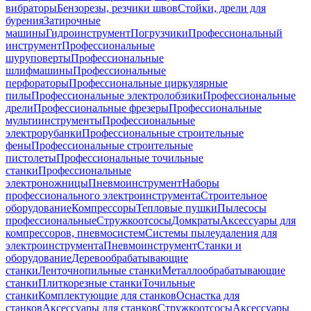
вибраторы
Бензорезы, резчики швов
Стойки, дрели для
бурения
Затирочные
машины
Гидроинструмент
Погрузчики
Профессиональный
инструмент
Профессиональные
шуруповерты
Профессиональные
шлифмашины
Профессиональные
перфораторы
Профессиональные циркулярные
пилы
Профессиональные электролобзики
Профессиональные
дрели
Профессиональные фрезеры
Профессиональные
мультиинструменты
Профессиональные
электрорубанки
Профессиональные строительные
фены
Профессиональные строительные
пистолеты
Профессиональные точильные
станки
Профессиональные
электроножницы
Пневмоинструмент
Наборы
профессионального электроинструмента
Строительное
оборудование
Компрессоры
Тепловые пушки
Пылесосы
профессиональные
Стружкоотсосы
Домкраты
Аксессуары для
компрессоров, пневмосистем
Системы пылеудаления для
электроинструмента
Пневмоинструмент
Станки и
оборудование
Деревообрабатывающие
станки
Ленточнопильные станки
Металлообрабатывающие
станки
Плиткорезные станки
Точильные
станки
Комплектующие для станков
Оснастка для
станков
Аксессуары для станков
Стружкоотсосы
Аксессуары