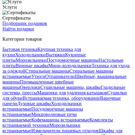
Услуги
Сертификаты
Подборщик подарков
Найти подарки
Категории товаров
Бытовая техника
Крупная техника для
кухни
Холодильники
Вытяжки
Кухонные
плиты
Морозильники
Посудомоечные машины
Настольные
плиты
Винные шкафы
Мини-холодильники
Техника для ухода
за одеждой
Стиральные машины
Стиральные машины
встраиваемые
Утюги
Отпариватели
Швейные, вышивальные
машины
Промышленные швейные
машины
Оверлоки
Сушильные машины, шкафы
Гладильные
системы, прессы
Машинки для удаления катышков
Сушилки
для обуви
Встраиваемая техника, оборудование
Варочные
панели
Духовые шкафы
Холодильники
встраиваемые
Посудомоечные машины
встраиваемые
Микроволновые печи
встраиваемые
Кофемашины встраиваемые
Комплекты
встраиваемой техники
Морозильники
встраиваемые
Измельчители пищевых отходов
Шкафы для