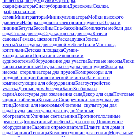
пылесосы, воздуходувки
Аэраторы,
скарификаторы
Снегоуборщики
Дровоколы
Сеялки,
разбрасыватели
семян
Минитракторы
Миникультиваторы
Мойки высокого
давления
Наборы садового электроинструмента
Отдых и
пикник
Батуты
Бассейны
Спа-бассейны
Комплекты мебели для
сада
Столы для сада
Стулья, кресла для сада
Качели
садовые
Гамаки, шезлонги
Раскладушки
Зонты,
тенты
Аксессуары для садовой мебели
Грили
Мангалы,
коптильни
Детская площадка
Сумки-
холодильники
Портативные колонки и
аудиосистемы
Оборудование для участка
Бытовые насосы
Люки
канализационные
Пруды, аксессуары для прудов
Фильтры,
насосы, стерилизаторы для прудов
Компрессоры для
прудов
Станции биологической очистки
Запчасти и
комплектующие для оборудования
Благоустройство
участка
Дачные дома
Беседки
Бани
Хозблоки и
сараи
Аксессуары для озеленения сада
Декор для сада
Почтовые
ящики, таблички
Козырьки
Скворечники, кормушки для
птиц
Домики для насекомых
Фонтаны, скульптуры для
сада
Пруды, аксессуары для прудов
Уличные
обогреватели
Уличные светильники
Противогололедные
реагенты
Декоративный щебень
Сад и огород
Поливочное
оборудование
Садовые опрыскиватели
Шланги для дома и
сада
Парники
Теплицы
Комплектующие для теплиц
Модульные