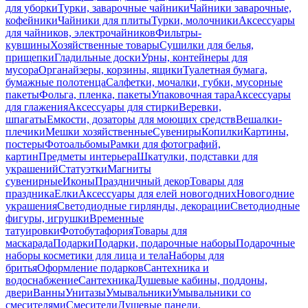
для уборки
Турки, заварочные чайники
Чайники заварочные,
кофейники
Чайники для плиты
Турки, молочники
Аксессуары
для чайников, электрочайников
Фильтры-
кувшины
Хозяйственные товары
Сушилки для белья,
прищепки
Гладильные доски
Урны, контейнеры для
мусора
Органайзеры, корзины, ящики
Туалетная бумага,
бумажные полотенца
Салфетки, мочалки, губки, мусорные
пакеты
Фольга, пленка, пакеты
Упаковочная тара
Аксессуары
для глажения
Аксессуары для стирки
Веревки,
шпагаты
Емкости, дозаторы для моющих средств
Вешалки-
плечики
Мешки хозяйственные
Сувениры
Копилки
Картины,
постеры
Фотоальбомы
Рамки для фотографий,
картин
Предметы интерьера
Шкатулки, подставки для
украшений
Статуэтки
Магниты
сувенирные
Иконы
Праздничный декор
Товары для
праздника
Елки
Аксессуары для елей новогодних
Новогодние
украшения
Светодиодные гирлянды, декорации
Светодиодные
фигуры, игрушки
Временные
татуировки
Фотобутафория
Товары для
маскарада
Подарки
Подарки, подарочные наборы
Подарочные
наборы косметики для лица и тела
Наборы для
бритья
Оформление подарков
Сантехника и
водоснабжение
Сантехника
Душевые кабины, поддоны,
двери
Ванны
Унитазы
Умывальники
Умывальники со
смесителями
Смесители
Душевые панели,