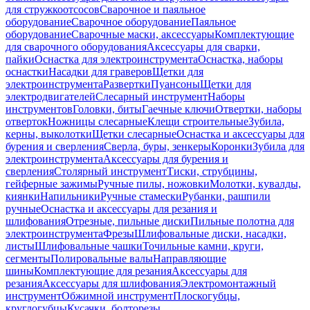
для стружкоотсосов
Сварочное и паяльное
оборудование
Сварочное оборудование
Паяльное
оборудование
Сварочные маски, аксессуары
Комплектующие
для сварочного оборудования
Аксессуары для сварки,
пайки
Оснастка для электроинструмента
Оснастка, наборы
оснастки
Насадки для граверов
Щетки для
электроинструмента
Развертки
Пуансоны
Щетки для
электродвигателей
Слесарный инструмент
Наборы
инструментов
Головки, биты
Гаечные ключи
Отвертки, наборы
отверток
Ножницы слесарные
Клещи строительные
Зубила,
керны, выколотки
Щетки слесарные
Оснастка и аксессуары для
бурения и сверления
Сверла, буры, зенкеры
Коронки
Зубила для
электроинструмента
Аксессуары для бурения и
сверления
Столярный инструмент
Тиски, струбцины,
гейферные зажимы
Ручные пилы, ножовки
Молотки, кувалды,
киянки
Напильники
Ручные стамески
Рубанки, рашпили
ручные
Оснастка и аксессуары для резания и
шлифования
Отрезные, пильные диски
Пильные полотна для
электроинструмента
Фрезы
Шлифовальные диски, насадки,
листы
Шлифовальные чашки
Точильные камни, круги,
сегменты
Полировальные валы
Направляющие
шины
Комплектующие для резания
Аксессуары для
резания
Аксессуары для шлифования
Электромонтажный
инструмент
Обжимной инструмент
Плоскогубцы,
круглогубцы
Кусачки, болторезы,