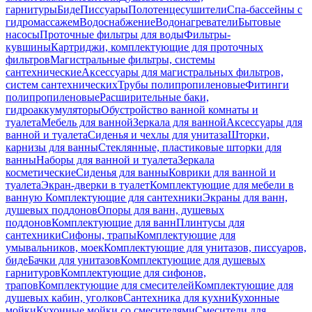
гарнитуры
Биде
Писсуары
Полотенцесушители
Спа-бассейны с
гидромассажем
Водоснабжение
Водонагреватели
Бытовые
насосы
Проточные фильтры для воды
Фильтры-
кувшины
Картриджи, комплектующие для проточных
фильтров
Магистральные фильтры, системы
сантехнические
Аксессуары для магистральных фильтров,
систем сантехнических
Трубы полипропиленовые
Фитинги
полипропиленовые
Расширительные баки,
гидроаккумуляторы
Обустройство ванной комнаты и
туалета
Мебель для ванной
Зеркала для ванной
Аксессуары для
ванной и туалета
Сиденья и чехлы для унитаза
Шторки,
карнизы для ванны
Стеклянные, пластиковые шторки для
ванны
Наборы для ванной и туалета
Зеркала
косметические
Сиденья для ванны
Коврики для ванной и
туалета
Экран-дверки в туалет
Комплектующие для мебели в
ванную
Комплектующие для сантехники
Экраны для ванн,
душевых поддонов
Опоры для ванн, душевых
поддонов
Комплектующие для ванн
Плинтусы для
сантехники
Сифоны, трапы
Комплектующие для
умывальников, моек
Комплектующие для унитазов, писсуаров,
биде
Бачки для унитазов
Комплектующие для душевых
гарнитуров
Комплектующие для сифонов,
трапов
Комплектующие для смесителей
Комплектующие для
душевых кабин, уголков
Сантехника для кухни
Кухонные
мойки
Кухонные мойки со смесителями
Смесители для