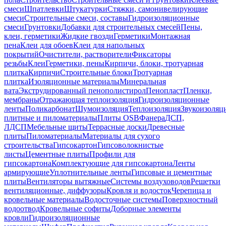
смеси
Шпатлевки
Штукатурки
Стяжки, самонивелирующие
смеси
Строительные смеси, составы
Гидроизоляционные
смеси
Грунтовки
Добавки для строительных смесей
Пены,
клеи, герметики
Жидкие гвозди
Герметики
Монтажная
пена
Клеи для обоев
Клеи для напольных
покрытий
Очистители, растворители
Фиксаторы
резьбы
Клеи
Герметики, пены
Кирпичи, блоки, тротуарная
плитка
Кирпичи
Строительные блоки
Тротуарная
плитка
Изоляционные материалы
Минеральная
вата
Экструдированный пенополистирол
Пенопласт
Пленки,
мембраны
Отражающая теплоизоляция
Гидроизоляционные
ленты
Поликарбонат
Шумоизоляция
Теплоизоляция
Звукоизоляц
плитные и пиломатериалы
Плиты OSB
Фанера
ДСП,
ЛДСП
Мебельные щиты
Террасные доски
Древесные
плиты
Пиломатериалы
Материалы для сухого
строительства
Гипсокартон
Гипсоволокнистые
листы
Цементные плиты
Профили для
гипсокартона
Комплектующие для гипсокартона
Ленты
армирующие
Уплотнительные ленты
Гипсовые и цементные
плиты
Вентиляторы вытяжные
Системы воздуховодов
Решетки
вентиляционные, диффузоры
Кровля и водосток
Черепица и
кровельные материалы
Водосточные системы
Поверхностный
водоотвод
Кровельные софиты
Доборные элементы
кровли
Гидроизоляционные