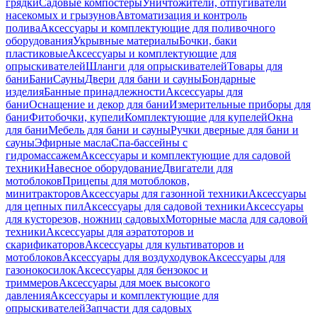
грядки
Садовые компостеры
Уничтожители, отпугиватели
насекомых и грызунов
Автоматизация и контроль
полива
Аксессуары и комплектующие для поливочного
оборудования
Укрывные материалы
Бочки, баки
пластиковые
Аксессуары и комплектующие для
опрыскивателей
Шланги для опрыскивателей
Товары для
бани
Бани
Сауны
Двери для бани и сауны
Бондарные
изделия
Банные принадлежности
Аксессуары для
бани
Оснащение и декор для бани
Измерительные приборы для
бани
Фитобочки, купели
Комплектующие для купелей
Окна
для бани
Мебель для бани и сауны
Ручки дверные для бани и
сауны
Эфирные масла
Спа-бассейны с
гидромассажем
Аксессуары и комплектующие для садовой
техники
Навесное оборудование
Двигатели для
мотоблоков
Прицепы для мотоблоков,
минитракторов
Аксессуары для газонной техники
Аксессуары
для цепных пил
Аксессуары для садовой техники
Аксессуары
для кусторезов, ножниц садовых
Моторные масла для садовой
техники
Аксессуары для аэратоторов и
скарификаторов
Аксессуары для культиваторов и
мотоблоков
Аксессуары для воздуходувок
Аксессуары для
газонокосилок
Аксессуары для бензокос и
триммеров
Аксессуары для моек высокого
давления
Аксессуары и комплектующие для
опрыскивателей
Запчасти для садовых