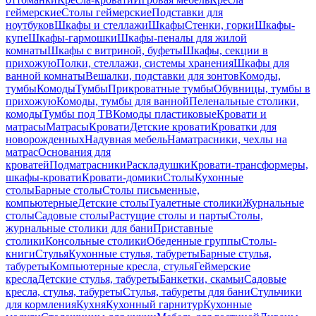
геймерские
Столы геймерские
Подставки для
ноутбуков
Шкафы и стеллажи
Шкафы
Стенки, горки
Шкафы-
купе
Шкафы-гармошки
Шкафы-пеналы для жилой
комнаты
Шкафы с витриной, буфеты
Шкафы, секции в
прихожую
Полки, стеллажи, системы хранения
Шкафы для
ванной комнаты
Вешалки, подставки для зонтов
Комоды,
тумбы
Комоды
Тумбы
Прикроватные тумбы
Обувницы, тумбы в
прихожую
Комоды, тумбы для ванной
Пеленальные столики,
комоды
Тумбы под ТВ
Комоды пластиковые
Кровати и
матрасы
Матрасы
Кровати
Детские кровати
Кроватки для
новорожденных
Надувная мебель
Наматрасники, чехлы на
матрас
Основания для
кроватей
Подматрасники
Раскладушки
Кровати-трансформеры,
шкафы-кровати
Кровати-домики
Столы
Кухонные
столы
Барные столы
Столы письменные,
компьютерные
Детские столы
Туалетные столики
Журнальные
столы
Садовые столы
Растущие столы и парты
Столы,
журнальные столики для бани
Приставные
столики
Консольные столики
Обеденные группы
Столы-
книги
Стулья
Кухонные стулья, табуреты
Барные стулья,
табуреты
Компьютерные кресла, стулья
Геймерские
кресла
Детские стулья, табуреты
Банкетки, скамьи
Садовые
кресла, стулья, табуреты
Стулья, табуреты для бани
Стульчики
для кормления
Кухня
Кухонный гарнитур
Кухонные