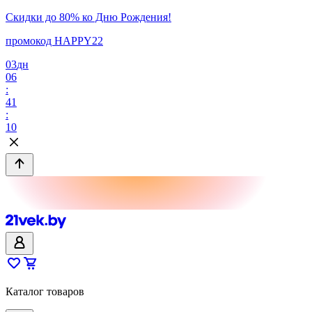
Скидки до 80% ко Дню Рождения!
промокод HAPPY22
03
дн
06
:
41
:
10
Каталог товаров