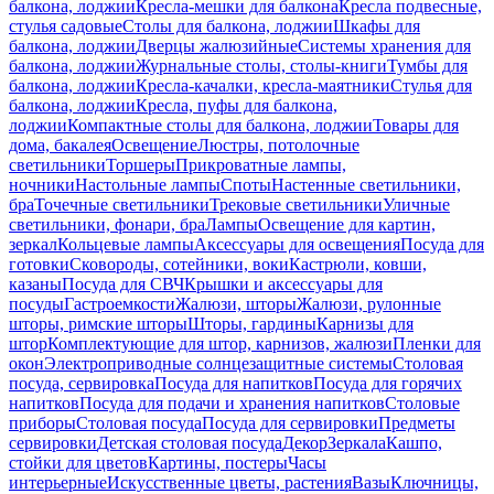
балкона, лоджии
Кресла-мешки для балкона
Кресла подвесные,
стулья садовые
Столы для балкона, лоджии
Шкафы для
балкона, лоджии
Дверцы жалюзийные
Системы хранения для
балкона, лоджии
Журнальные столы, столы-книги
Тумбы для
балкона, лоджии
Кресла-качалки, кресла-маятники
Стулья для
балкона, лоджии
Кресла, пуфы для балкона,
лоджии
Компактные столы для балкона, лоджии
Товары для
дома, бакалея
Освещение
Люстры, потолочные
светильники
Торшеры
Прикроватные лампы,
ночники
Настольные лампы
Споты
Настенные светильники,
бра
Точечные светильники
Трековые светильники
Уличные
светильники, фонари, бра
Лампы
Освещение для картин,
зеркал
Кольцевые лампы
Аксессуары для освещения
Посуда для
готовки
Сковороды, сотейники, воки
Кастрюли, ковши,
казаны
Посуда для СВЧ
Крышки и аксессуары для
посуды
Гастроемкости
Жалюзи, шторы
Жалюзи, рулонные
шторы, римские шторы
Шторы, гардины
Карнизы для
штор
Комплектующие для штор, карнизов, жалюзи
Пленки для
окон
Электроприводные солнцезащитные системы
Столовая
посуда, сервировка
Посуда для напитков
Посуда для горячих
напитков
Посуда для подачи и хранения напитков
Столовые
приборы
Столовая посуда
Посуда для сервировки
Предметы
сервировки
Детская столовая посуда
Декор
Зеркала
Кашпо,
стойки для цветов
Картины, постеры
Часы
интерьерные
Искусственные цветы, растения
Вазы
Ключницы,