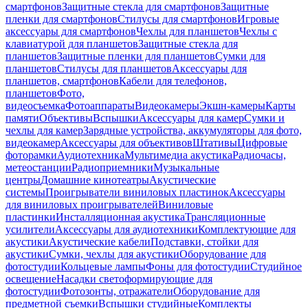
смартфонов
Защитные стекла для смартфонов
Защитные
пленки для смартфонов
Стилусы для смартфонов
Игровые
аксессуары для смартфонов
Чехлы для планшетов
Чехлы с
клавиатурой для планшетов
Защитные стекла для
планшетов
Защитные пленки для планшетов
Сумки для
планшетов
Стилусы для планшетов
Аксессуары для
планшетов, смартфонов
Кабели для телефонов,
планшетов
Фото,
видеосъемка
Фотоаппараты
Видеокамеры
Экшн-камеры
Карты
памяти
Объективы
Вспышки
Аксессуары для камер
Сумки и
чехлы для камер
Зарядные устройства, аккумуляторы для фото,
видеокамер
Аксессуары для объективов
Штативы
Цифровые
фоторамки
Аудиотехника
Мультимедиа акустика
Радиочасы,
метеостанции
Радиоприемники
Музыкальные
центры
Домашние кинотеатры
Акустические
системы
Проигрыватели виниловых пластинок
Аксессуары
для виниловых проигрывателей
Виниловые
пластинки
Инсталляционная акустика
Трансляционные
усилители
Аксессуары для аудиотехники
Комплектующие для
акустики
Акустические кабели
Подставки, стойки для
акустики
Сумки, чехлы для акустики
Оборудование для
фотостудии
Кольцевые лампы
Фоны для фотостудии
Студийное
освещение
Насадки светоформирующие для
фотостудии
Фотозонты, отражатели
Оборудование для
предметной съемки
Вспышки студийные
Комплекты