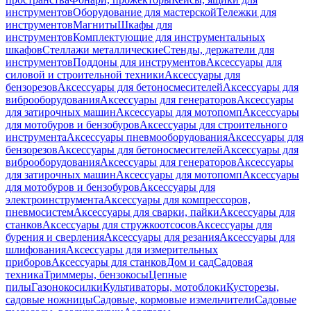
инструментов
Оборудование для мастерской
Тележки для
инструментов
Магниты
Шкафы для
инструментов
Комплектующие для инструментальных
шкафов
Стеллажи металлические
Стенды, держатели для
инструментов
Поддоны для инструментов
Аксессуары для
силовой и строительной техники
Аксессуары для
бензорезов
Аксессуары для бетоносмесителей
Аксессуары для
виброоборудования
Аксессуары для генераторов
Аксессуары
для затирочных машин
Аксессуары для мотопомп
Аксессуары
для мотобуров и бензобуров
Аксессуары для строительного
инструмента
Аксессуары пневмооборудования
Аксессуары для
бензорезов
Аксессуары для бетоносмесителей
Аксессуары для
виброоборудования
Аксессуары для генераторов
Аксессуары
для затирочных машин
Аксессуары для мотопомп
Аксессуары
для мотобуров и бензобуров
Аксессуары для
электроинструмента
Аксессуары для компрессоров,
пневмосистем
Аксессуары для сварки, пайки
Аксессуары для
станков
Аксессуары для стружкоотсосов
Аксессуары для
бурения и сверления
Аксессуары для резания
Аксессуары для
шлифования
Аксессуары для измерительных
приборов
Аксессуары для станков
Дом и сад
Садовая
техника
Триммеры, бензокосы
Цепные
пилы
Газонокосилки
Культиваторы, мотоблоки
Кусторезы,
садовые ножницы
Садовые, кормовые измельчители
Садовые