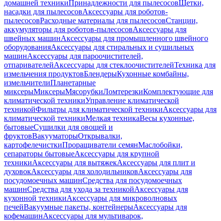
домашней техники
Принадлежности для пылесосов
Щетки,
насадки для пылесосов
Аксессуары для роботов-
пылесосов
Расходные материалы для пылесосов
Станции,
аккумуляторы для роботов-пылесосов
Аксессуары для
швейных машин
Аксессуары для промышленного швейного
оборудования
Аксессуары для стиральных и сушильных
машин
Аксессуары для пароочистителей,
отпаривателей
Аксессуары для стеклоочистителей
Техника для
измельчения продуктов
Блендеры
Кухонные комбайны,
измельчители
Планетарные
миксеры
Миксеры
Мясорубки
Ломтерезки
Комплектующие для
климатической техники
Управление климатической
техникой
Фильтры для климатической техники
Аксессуары для
климатической техники
Мелкая техника
Весы кухонные,
бытовые
Сушилки для овощей и
фруктов
Вакууматоры
Открывалки,
картофелечистки
Проращиватели семян
Маслобойки,
сепараторы бытовые
Аксессуары для крупной
техники
Аксессуары для вытяжек
Аксессуары для плит и
духовок
Аксессуары для холодильников
Аксессуары для
посудомоечных машин
Средства для посудомоечных
машин
Средства для ухода за техникой
Аксессуары для
кухонной техники
Аксессуары для микроволновых
печей
Вакуумные пакеты, контейнеры
Аксессуары для
кофемашин
Аксессуары для мультиварок,