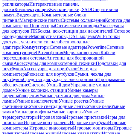
репликаторы
Интерактивные панели,
доски
Комплектующие
Жесткие диски, SSD
Оперативная
память
Видеокарты
Компьютерные блоки
питания
Материнские платы
Системы охлаждения
Корпуса для
компьютеров
Процессоры
Оптические приводы
Аксессуары
для корпусов ПК
Боксы, док-станции для накопителей
Сетевое
оборудование
Маршрутизаторы, DSL-модемы
Wi-Fi точки
доступа, усилители сигнала
Беспроводные
адаптеры
Коммутаторы
Сетевые адаптеры
Powerline
Сетевые
комплектующие
IP-телефония
Медиаконвертеры
Кабели,
переходники сетевые
Антенны для беспроводной
связи
Аксессуары для компьютерной техники
Подставки для
ноутбуков
Аксессуары для ноутбуков
Очки для
компьютера
Рюкзаки для ноутбуков
Сумки, чехлы для
ноутбуков
Средства для ухода за электроникой
Программное
обеспечение
Система Умный дом
Управление умным
домом
Умные колонки, станции
Умные камеры
видеонаблюдения
Умные датчики для дома
Умные
лампы
Умные выключатели
Умные розетки
Умные
светильники
Умные светодиодные ленты
Умные реле
Умные
замки
Умные домофоны
Умные карнизы
Умные
терморегуляторы
Игровая зона
Игровые приставки
Игры для
приставок
Игровые контроллеры
Игровые ноутбуки
Игровые
компьютеры
Игровые видеокарты
Игровые мониторы
Игровые
телевизоры
Игровые мыши
Игровые клавиатуры
Игровые