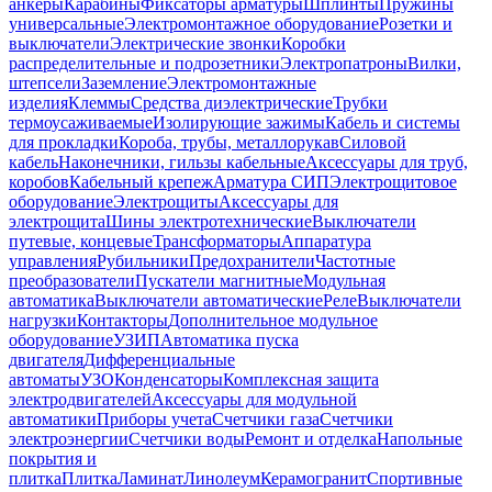
анкеры
Карабины
Фиксаторы арматуры
Шплинты
Пружины
универсальные
Электромонтажное оборудование
Розетки и
выключатели
Электрические звонки
Коробки
распределительные и подрозетники
Электропатроны
Вилки,
штепсели
Заземление
Электромонтажные
изделия
Клеммы
Средства диэлектрические
Трубки
термоусаживаемые
Изолирующие зажимы
Кабель и системы
для прокладки
Короба, трубы, металлорукав
Силовой
кабель
Наконечники, гильзы кабельные
Аксессуары для труб,
коробов
Кабельный крепеж
Арматура СИП
Электрощитовое
оборудование
Электрощиты
Аксессуары для
электрощита
Шины электротехнические
Выключатели
путевые, концевые
Трансформаторы
Аппаратура
управления
Рубильники
Предохранители
Частотные
преобразователи
Пускатели магнитные
Модульная
автоматика
Выключатели автоматические
Реле
Выключатели
нагрузки
Контакторы
Дополнительное модульное
оборудование
УЗИП
Автоматика пуска
двигателя
Дифференциальные
автоматы
УЗО
Конденсаторы
Комплексная защита
электродвигателей
Аксессуары для модульной
автоматики
Приборы учета
Счетчики газа
Счетчики
электроэнергии
Счетчики воды
Ремонт и отделка
Напольные
покрытия и
плитка
Плитка
Ламинат
Линолеум
Керамогранит
Спортивные