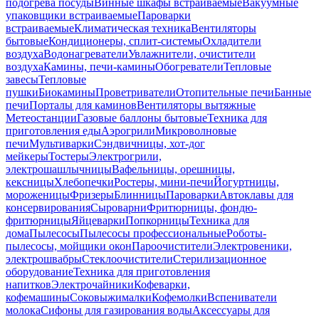
подогрева посуды
Винные шкафы встраиваемые
Вакуумные
упаковщики встраиваемые
Пароварки
встраиваемые
Климатическая техника
Вентиляторы
бытовые
Кондиционеры, сплит-системы
Охладители
воздуха
Водонагреватели
Увлажнители, очистители
воздуха
Камины, печи-камины
Обогреватели
Тепловые
завесы
Тепловые
пушки
Биокамины
Проветриватели
Отопительные печи
Банные
печи
Порталы для каминов
Вентиляторы вытяжные
Метеостанции
Газовые баллоны бытовые
Техника для
приготовления еды
Аэрогрили
Микроволновые
печи
Мультиварки
Сэндвичницы, хот-дог
мейкеры
Тостеры
Электрогрили,
электрошашлычницы
Вафельницы, орешницы,
кексницы
Хлебопечки
Ростеры, мини-печи
Йогуртницы,
мороженицы
Фризеры
Блинницы
Пароварки
Автоклавы для
консервирования
Сыроварни
Фритюрницы, фондю-
фритюрницы
Яйцеварки
Попкорницы
Техника для
дома
Пылесосы
Пылесосы профессиональные
Роботы-
пылесосы, мойщики окон
Пароочистители
Электровеники,
электрошвабры
Стеклоочистители
Стерилизационное
оборудование
Техника для приготовления
напитков
Электрочайники
Кофеварки,
кофемашины
Соковыжималки
Кофемолки
Вспениватели
молока
Сифоны для газирования воды
Аксессуары для