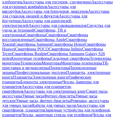
хлебопечек
Аксессуары для тостеров, сэндвичниц
Аксессуары
для кухонных комбайнов
Аксессуары для
мясорубок
Аксессуары для блендеров, миксеров
Аксессуары
для сушилок овощей и фруктов
Аксессуары для
йогуртниц
Аксессуары для аэрогрилей,
электрогрилей
Аксессуары для соковыжималок
Средства для
ухода за техникой
Смартфоны, ТВ и
электроника
Смартфоны
Смартфоны
Смартфоны
восстановленные
Смартфоны Apple
Смартфоны
Xiaomi
Смартфоны Samsung
Смартфоны Honor
Смартфоны
Huawei
Смартфоны POCO
Смартфоны Infinix
Смартфоны
Tecno
Смартфоны Realme
Смартфоны Samsung Galaxy S26
series
Кнопочные телефоны
Складные смартфоны
Телевизоры,
мониторы
Телевизоры
Мониторы
Мониторы-телевизоры
ТВ-
приставки и медиаплееры
Проекторы
Проекционные
экраны
Профессиональные дисплеи
Планшеты, электронные
книги
Планшеты
Электронные книги
Графические
планшеты
Блокноты электронные
Чехлы, бамперы для
планшетов
Аксессуары для планшетов,
смартфонов
Аксессуары для электронных книг
Смарт-часы,
аксессуары
Умные часы
Фитнес-браслеты
Умные часы
детские
Умные часы, фитнес-браслеты
Ремешки, аксессуары
для умных часов
Кабели для умных часов
Аксессуары для
смартфонов, планшетов
Зарядные устройства для телефонов,
планшетов
Чехлы, защитные стекла для телефонов
Чехлы для