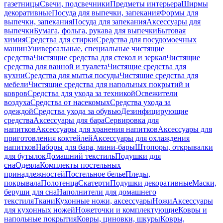
газетницы
Свечи, подсвечники
Предметы интерьера
Ширмы
декоративные
Посуда для выпечки, запекания
Формы для
выпечки, запекания
Посуда для запекания
Аксессуары для
выпечки
Бумага, фольга, рукава для выпечки
Бытовая
химия
Средства для стирки
Средства для посудомоечных
машин
Универсальные, специальные чистящие
средства
Чистящие средства для стекол и зеркал
Чистящие
средства для ванной и туалета
Чистящие средства для
кухни
Средства для мытья посуды
Чистящие средства для
мебели
Чистящие средства для напольных покрытий и
ковров
Средства для ухода за техникой
Освежители
воздуха
Средства от насекомых
Средства ухода за
одеждой
Средства ухода за обувью
Дезинфицирующие
средства
Аксессуары для бара
Сервировка для
напитков
Аксессуары для хранения напитков
Аксессуары для
приготовления коктейлей
Аксессуары для охлаждения
напитков
Наборы для бара, мини-бары
Штопоры, открывалки
для бутылок
Домашний текстиль
Подушки для
сна
Одеяла
Комплекты постельных
принадлежностей
Постельное белье
Пледы,
покрывала
Полотенца
Скатерти
Подушки декоративные
Маски,
беруши для сна
Наполнители для домашнего
текстиля
Ткани
Кухонные ножи, аксессуары
Ножи
Аксессуары
для кухонных ножей
Ножеточки и комплектующие
Ковры и
напольные покрытия
Ковры, циновки, шкуры
Ковры,