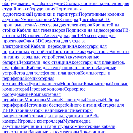
оборудования для фотостудии
Стойки, системы крепления для
студийного оборудования
Портативная
аудиотехника
Наушники и гарнитуры
Портативные колонки,
акустика
Умные колонки
MP3-плееры
Диктофоны
CD-
проигрыватели
Аксессуары для телевизоров
Кронштейны,
стойки
Кабели для телевизоров
Подписки на видеосервисы
ТВ-
антенны
ТВ-тюнеры
Аксессуары для ТВ
Аксессуары для
проектора
Очки 3D
Средства для ухода за
электроникой
Кабели, переходники
Аксессуары для
портативных устройств
Портативные аккумуляторы
Элементы
питания, зарядные устройства
Аккумуляторные
батареи
Держатели, док-станции
Аксессуары для планшетов,
смартфонов
Кабели для телефонов, планшетов
Зарядные
устройства для телефонов, планшетов
Компьютеры и
периферия
Компьютерная
техника
Ноутбуки
Планшеты
Моноблоки
Компьютеры
Игровые
компьютеры
Игровые консоли
Серверное
оборудование
Компьютерная
периферия
Мониторы
Мыши
Клавиатуры
Стилусы
Наборы
периферии
Источники бесперебойного питания
Батареи для
ИБП
Стабилизаторы напряжения
Инверторы
напряжения
Сетевые фильтры, удлинители
Веб-
камеры
Игровые контроллеры
Мультимедиа
акустика
Наушники и гарнитуры
Компьютерные кабели,
переходники
Зарядные, аккумуляторы
Док-станции,