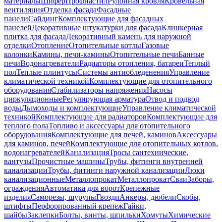
материалы
Шифер
Профнастил
Рулонная кровля
Кровельная
вентиляция
Отделка фасада
Фасадные
панели
Сайдинг
Комплектующие для фасадных
панелей
Декоративные штукатурки для фасада
Клинкерная
плитка для фасада
Декоративный камень для наружной
отделки
Отопление
Отопительные котлы
Газовые
колонки
Камины, печи-камины
Отопительные печи
Банные
печи
Водонагреватели
Радиаторы отопления, батареи
Теплый
пол
Теплые плинтусы
Системы антиобледенения
Управление
климатической техникой
Комплектующие для отопительного
оборудования
Стабилизаторы напряжения
Насосы
циркуляционные
Регулирующая арматура
Отвод и подвод
воды
Дымоходы и комплектующие
Управление климатической
техникой
Комплектующие для радиаторов
Комплектующие для
теплого пола
Топливо и аксессуары для отопительного
оборудования
Комплектующие для печей, каминов
Аксессуары
для каминов, печей
Комплектующие для отопительных котлов,
водонагревателей
Канализация
Тросы сантехнические,
вантузы
Прочистные машины
Трубы, фитинги внутренней
канализации
Трубы, фитинги наружной канализации
Люки
канализационные
Металлопрокат
Металлопрокат
Сваи
Заборы,
ограждения
Автоматика для ворот
Крепежные
изделия
Саморезы, шурупы
Гвозди
Анкеры, дюбели
Скобы,
штифты
Перфорированный крепеж
Гайки,
шайбы
Заклепки
Болты, винты, шпильки
Хомуты
Химические