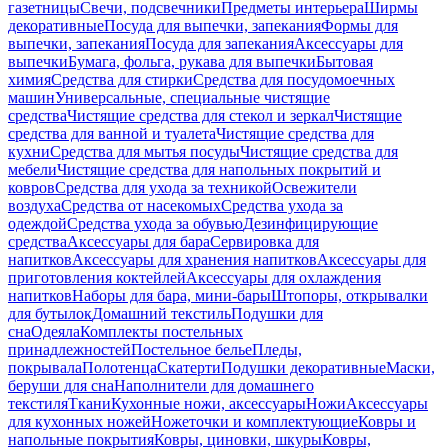
газетницы
Свечи, подсвечники
Предметы интерьера
Ширмы
декоративные
Посуда для выпечки, запекания
Формы для
выпечки, запекания
Посуда для запекания
Аксессуары для
выпечки
Бумага, фольга, рукава для выпечки
Бытовая
химия
Средства для стирки
Средства для посудомоечных
машин
Универсальные, специальные чистящие
средства
Чистящие средства для стекол и зеркал
Чистящие
средства для ванной и туалета
Чистящие средства для
кухни
Средства для мытья посуды
Чистящие средства для
мебели
Чистящие средства для напольных покрытий и
ковров
Средства для ухода за техникой
Освежители
воздуха
Средства от насекомых
Средства ухода за
одеждой
Средства ухода за обувью
Дезинфицирующие
средства
Аксессуары для бара
Сервировка для
напитков
Аксессуары для хранения напитков
Аксессуары для
приготовления коктейлей
Аксессуары для охлаждения
напитков
Наборы для бара, мини-бары
Штопоры, открывалки
для бутылок
Домашний текстиль
Подушки для
сна
Одеяла
Комплекты постельных
принадлежностей
Постельное белье
Пледы,
покрывала
Полотенца
Скатерти
Подушки декоративные
Маски,
беруши для сна
Наполнители для домашнего
текстиля
Ткани
Кухонные ножи, аксессуары
Ножи
Аксессуары
для кухонных ножей
Ножеточки и комплектующие
Ковры и
напольные покрытия
Ковры, циновки, шкуры
Ковры,