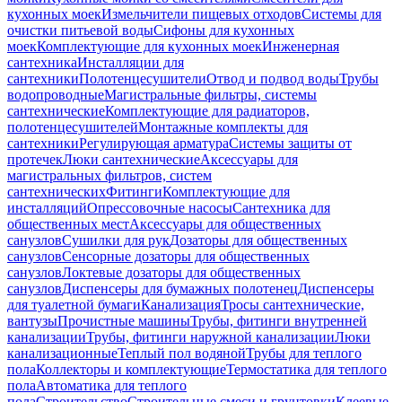
кухонных моек
Измельчители пищевых отходов
Системы для
очистки питьевой воды
Сифоны для кухонных
моек
Комплектующие для кухонных моек
Инженерная
сантехника
Инсталляции для
сантехники
Полотенцесушители
Отвод и подвод воды
Трубы
водопроводные
Магистральные фильтры, системы
сантехнические
Комплектующие для радиаторов,
полотенцесушителей
Монтажные комплекты для
сантехники
Регулирующая арматура
Системы защиты от
протечек
Люки сантехнические
Аксессуары для
магистральных фильтров, систем
сантехнических
Фитинги
Комплектующие для
инсталляций
Опрессовочные насосы
Сантехника для
общественных мест
Аксессуары для общественных
санузлов
Сушилки для рук
Дозаторы для общественных
санузлов
Сенсорные дозаторы для общественных
санузлов
Локтевые дозаторы для общественных
санузлов
Диспенсеры для бумажных полотенец
Диспенсеры
для туалетной бумаги
Канализация
Тросы сантехнические,
вантузы
Прочистные машины
Трубы, фитинги внутренней
канализации
Трубы, фитинги наружной канализации
Люки
канализационные
Теплый пол водяной
Трубы для теплого
пола
Коллекторы и комплектующие
Термостатика для теплого
пола
Автоматика для теплого
пола
Строительство
Строительные смеси и грунтовки
Клеевые