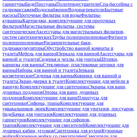
гарнитуры
Биде
Писсуары
Полотенцесушители
Спа-бассейны с
гидромассажем
Водоснабжение
Водонагреватели
Бытовые
насосы
Проточные фильтры для воды
Фильтры-
кувшины
Картриджи, комплектующие для проточных
фильтров
Магистральные фильтры, системы
сантехнические
Аксессуары для магистральных фильтров,
систем сантехнических
Трубы полипропиленовые
Фитинги
полипропиленовые
Расширительные баки,
гидроаккумуляторы
Обустройство ванной комнаты и
туалета
Мебель для ванной
Зеркала для ванной
Аксессуары для
ванной и туалета
Сиденья и чехлы для унитаза
Шторки,
карнизы для ванны
Стеклянные, пластиковые шторки для
ванны
Наборы для ванной и туалета
Зеркала
косметические
Сиденья для ванны
Коврики для ванной и
туалета
Экран-дверки в туалет
Комплектующие для мебели в
ванную
Комплектующие для сантехники
Экраны для ванн,
душевых поддонов
Опоры для ванн, душевых
поддонов
Комплектующие для ванн
Плинтусы для
сантехники
Сифоны, трапы
Комплектующие для
умывальников, моек
Комплектующие для унитазов, писсуаров,
биде
Бачки для унитазов
Комплектующие для душевых
гарнитуров
Комплектующие для сифонов,
трапов
Комплектующие для смесителей
Комплектующие для
душевых кабин, уголков
Сантехника для кухни
Кухонные
мойки
Кухонные мойки со смесителями
Смесители для