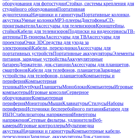
оборудования для фотостудии
Стойки, системы крепления для
студийного оборудования
Портативная
аудиотехника
Наушники и гарнитуры
Портативные колонки,
акустика
Умные колонки
MP3-плееры
Диктофоны
CD-
проигрыватели
Аксессуары для телевизоров
Кронштейны,
стойки
Кабели для телевизоров
Подписки на видеосервисы
ТВ-
антенны
ТВ-тюнеры
Аксессуары для ТВ
Аксессуары для
проектора
Очки 3D
Средства для ухода за
электроникой
Кабели, переходники
Аксессуары для
портативных устройств
Портативные аккумуляторы
Элементы
питания, зарядные устройства
Аккумуляторные
батареи
Держатели, док-станции
Аксессуары для планшетов,
смартфонов
Кабели для телефонов, планшетов
Зарядные
устройства для телефонов, планшетов
Компьютеры и
периферия
Компьютерная
техника
Ноутбуки
Планшеты
Моноблоки
Компьютеры
Игровые
компьютеры
Игровые консоли
Серверное
оборудование
Компьютерная
периферия
Мониторы
Мыши
Клавиатуры
Стилусы
Наборы
периферии
Источники бесперебойного питания
Батареи для
ИБП
Стабилизаторы напряжения
Инверторы
напряжения
Сетевые фильтры, удлинители
Веб-
камеры
Игровые контроллеры
Мультимедиа
акустика
Наушники и гарнитуры
Компьютерные кабели,
переходники
Зарядные, аккумуляторы
Док-станции,