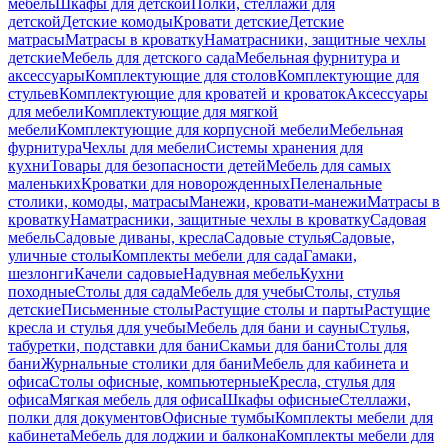
мебель
Шкафы для детской
Полки, стеллажи для
детской
Детские комоды
Кровати детские
Детские
матрасы
Матрасы в кроватку
Наматрасники, защитные чехлы
детские
Мебель для детского сада
Мебельная фурнитура и
аксессуары
Комплектующие для столов
Комплектующие для
стульев
Комплектующие для кроватей и кроваток
Аксессуары
для мебели
Комплектующие для мягкой
мебели
Комплектующие для корпусной мебели
Мебельная
фурнитура
Чехлы для мебели
Системы хранения для
кухни
Товары для безопасности детей
Мебель для самых
маленьких
Кроватки для новорожденных
Пеленальные
столики, комоды, матрасы
Манежи, кровати-манежи
Матрасы в
кроватку
Наматрасники, защитные чехлы в кроватку
Садовая
мебель
Садовые диваны, кресла
Садовые стулья
Садовые,
уличные столы
Комплекты мебели для сада
Гамаки,
шезлонги
Качели садовые
Надувная мебель
Кухни
походные
Столы для сада
Мебель для учебы
Столы, стулья
детские
Письменные столы
Растущие столы и парты
Растущие
кресла и стулья для учебы
Мебель для бани и сауны
Стулья,
табуретки, подставки для бани
Скамьи для бани
Столы для
бани
Журнальные столики для бани
Мебель для кабинета и
офиса
Столы офисные, компьютерные
Кресла, стулья для
офиса
Мягкая мебель для офиса
Шкафы офисные
Стеллажи,
полки для документов
Офисные тумбы
Комплекты мебели для
кабинета
Мебель для лоджии и балкона
Комплекты мебели для