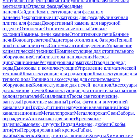
материалы
Шифер
Профнастил
Рулонная кровля
Кровельная
вентиляция
Отделка фасада
Фасадные
панели
Сайдинг
Комплектующие для фасадных
панелей
Декоративные штукатурки для фасада
Клинкерная
плитка для фасада
Декоративный камень для наружной
отделки
Отопление
Отопительные котлы
Газовые
колонки
Камины, печи-камины
Отопительные печи
Банные
печи
Водонагреватели
Радиаторы отопления, батареи
Теплый
пол
Теплые плинтусы
Системы антиобледенения
Управление
климатической техникой
Комплектующие для отопительного
оборудования
Стабилизаторы напряжения
Насосы
циркуляционные
Регулирующая арматура
Отвод и подвод
воды
Дымоходы и комплектующие
Управление климатической
техникой
Комплектующие для радиаторов
Комплектующие для
теплого пола
Топливо и аксессуары для отопительного
оборудования
Комплектующие для печей, каминов
Аксессуары
для каминов, печей
Комплектующие для отопительных котлов,
водонагревателей
Канализация
Тросы сантехнические,
вантузы
Прочистные машины
Трубы, фитинги внутренней
канализации
Трубы, фитинги наружной канализации
Люки
канализационные
Металлопрокат
Металлопрокат
Сваи
Заборы,
ограждения
Автоматика для ворот
Крепежные
изделия
Саморезы, шурупы
Гвозди
Анкеры, дюбели
Скобы,
штифты
Перфорированный крепеж
Гайки,
шайбы
Заклепки
Болты, винты, шпильки
Хомуты
Химические