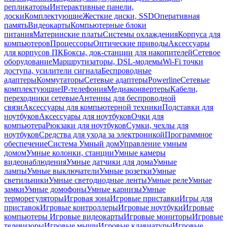
репликаторы
Интерактивные панели,
доски
Комплектующие
Жесткие диски, SSD
Оперативная
память
Видеокарты
Компьютерные блоки
питания
Материнские платы
Системы охлаждения
Корпуса для
компьютеров
Процессоры
Оптические приводы
Аксессуары
для корпусов ПК
Боксы, док-станции для накопителей
Сетевое
оборудование
Маршрутизаторы, DSL-модемы
Wi-Fi точки
доступа, усилители сигнала
Беспроводные
адаптеры
Коммутаторы
Сетевые адаптеры
Powerline
Сетевые
комплектующие
IP-телефония
Медиаконвертеры
Кабели,
переходники сетевые
Антенны для беспроводной
связи
Аксессуары для компьютерной техники
Подставки для
ноутбуков
Аксессуары для ноутбуков
Очки для
компьютера
Рюкзаки для ноутбуков
Сумки, чехлы для
ноутбуков
Средства для ухода за электроникой
Программное
обеспечение
Система Умный дом
Управление умным
домом
Умные колонки, станции
Умные камеры
видеонаблюдения
Умные датчики для дома
Умные
лампы
Умные выключатели
Умные розетки
Умные
светильники
Умные светодиодные ленты
Умные реле
Умные
замки
Умные домофоны
Умные карнизы
Умные
терморегуляторы
Игровая зона
Игровые приставки
Игры для
приставок
Игровые контроллеры
Игровые ноутбуки
Игровые
компьютеры
Игровые видеокарты
Игровые мониторы
Игровые
телевизоры
Игровые мыши
Игровые клавиатуры
Игровые