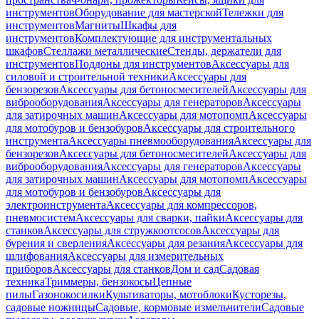
инструментов
Оборудование для мастерской
Тележки для
инструментов
Магниты
Шкафы для
инструментов
Комплектующие для инструментальных
шкафов
Стеллажи металлические
Стенды, держатели для
инструментов
Поддоны для инструментов
Аксессуары для
силовой и строительной техники
Аксессуары для
бензорезов
Аксессуары для бетоносмесителей
Аксессуары для
виброоборудования
Аксессуары для генераторов
Аксессуары
для затирочных машин
Аксессуары для мотопомп
Аксессуары
для мотобуров и бензобуров
Аксессуары для строительного
инструмента
Аксессуары пневмооборудования
Аксессуары для
бензорезов
Аксессуары для бетоносмесителей
Аксессуары для
виброоборудования
Аксессуары для генераторов
Аксессуары
для затирочных машин
Аксессуары для мотопомп
Аксессуары
для мотобуров и бензобуров
Аксессуары для
электроинструмента
Аксессуары для компрессоров,
пневмосистем
Аксессуары для сварки, пайки
Аксессуары для
станков
Аксессуары для стружкоотсосов
Аксессуары для
бурения и сверления
Аксессуары для резания
Аксессуары для
шлифования
Аксессуары для измерительных
приборов
Аксессуары для станков
Дом и сад
Садовая
техника
Триммеры, бензокосы
Цепные
пилы
Газонокосилки
Культиваторы, мотоблоки
Кусторезы,
садовые ножницы
Садовые, кормовые измельчители
Садовые