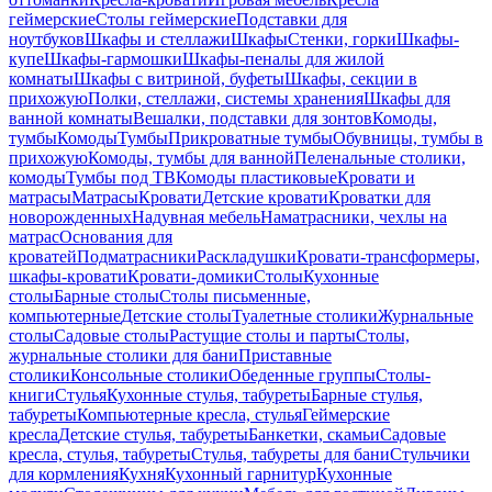
геймерские
Столы геймерские
Подставки для
ноутбуков
Шкафы и стеллажи
Шкафы
Стенки, горки
Шкафы-
купе
Шкафы-гармошки
Шкафы-пеналы для жилой
комнаты
Шкафы с витриной, буфеты
Шкафы, секции в
прихожую
Полки, стеллажи, системы хранения
Шкафы для
ванной комнаты
Вешалки, подставки для зонтов
Комоды,
тумбы
Комоды
Тумбы
Прикроватные тумбы
Обувницы, тумбы в
прихожую
Комоды, тумбы для ванной
Пеленальные столики,
комоды
Тумбы под ТВ
Комоды пластиковые
Кровати и
матрасы
Матрасы
Кровати
Детские кровати
Кроватки для
новорожденных
Надувная мебель
Наматрасники, чехлы на
матрас
Основания для
кроватей
Подматрасники
Раскладушки
Кровати-трансформеры,
шкафы-кровати
Кровати-домики
Столы
Кухонные
столы
Барные столы
Столы письменные,
компьютерные
Детские столы
Туалетные столики
Журнальные
столы
Садовые столы
Растущие столы и парты
Столы,
журнальные столики для бани
Приставные
столики
Консольные столики
Обеденные группы
Столы-
книги
Стулья
Кухонные стулья, табуреты
Барные стулья,
табуреты
Компьютерные кресла, стулья
Геймерские
кресла
Детские стулья, табуреты
Банкетки, скамьи
Садовые
кресла, стулья, табуреты
Стулья, табуреты для бани
Стульчики
для кормления
Кухня
Кухонный гарнитур
Кухонные