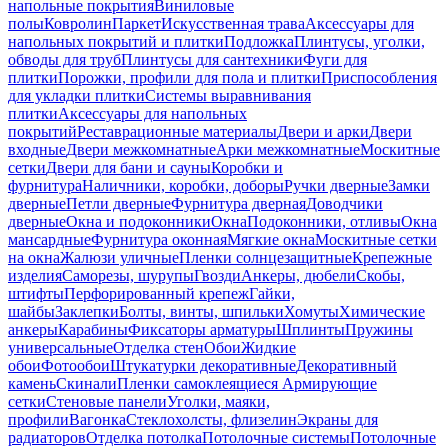
напольные покрытия
Виниловые
полы
Ковролин
Паркет
Искусственная трава
Аксессуары для
напольных покрытий и плитки
Подложка
Плинтусы, уголки,
обводы для труб
Плинтусы для сантехники
Фуги для
плитки
Порожки, профили для пола и плитки
Приспособления
для укладки плитки
Системы выравнивания
плитки
Аксессуары для напольных
покрытий
Реставрационные материалы
Двери и арки
Двери
входные
Двери межкомнатные
Арки межкомнатные
Москитные
сетки
Двери для бани и сауны
Коробки и
фурнитура
Наличники, коробки, доборы
Ручки дверные
Замки
дверные
Петли дверные
Фурнитура дверная
Доводчики
дверные
Окна и подоконники
Окна
Подоконники, отливы
Окна
мансардные
Фурнитура оконная
Мягкие окна
Москитные сетки
на окна
Жалюзи уличные
Пленки солнцезащитные
Крепежные
изделия
Саморезы, шурупы
Гвозди
Анкеры, дюбели
Скобы,
штифты
Перфорированный крепеж
Гайки,
шайбы
Заклепки
Болты, винты, шпильки
Хомуты
Химические
анкеры
Карабины
Фиксаторы арматуры
Шплинты
Пружины
универсальные
Отделка стен
Обои
Жидкие
обои
Фотообои
Штукатурки декоративные
Декоративный
камень
Скинали
Пленки самоклеящиеся
Армирующие
сетки
Стеновые панели
Уголки, маяки,
профили
Вагонка
Стеклохолсты, флизелин
Экраны для
радиаторов
Отделка потолка
Потолочные системы
Потолочные