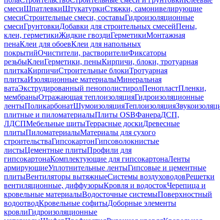
смеси
Шпатлевки
Штукатурки
Стяжки, самонивелирующие
смеси
Строительные смеси, составы
Гидроизоляционные
смеси
Грунтовки
Добавки для строительных смесей
Пены,
клеи, герметики
Жидкие гвозди
Герметики
Монтажная
пена
Клеи для обоев
Клеи для напольных
покрытий
Очистители, растворители
Фиксаторы
резьбы
Клеи
Герметики, пены
Кирпичи, блоки, тротуарная
плитка
Кирпичи
Строительные блоки
Тротуарная
плитка
Изоляционные материалы
Минеральная
вата
Экструдированный пенополистирол
Пенопласт
Пленки,
мембраны
Отражающая теплоизоляция
Гидроизоляционные
ленты
Поликарбонат
Шумоизоляция
Теплоизоляция
Звукоизоляц
плитные и пиломатериалы
Плиты OSB
Фанера
ДСП,
ЛДСП
Мебельные щиты
Террасные доски
Древесные
плиты
Пиломатериалы
Материалы для сухого
строительства
Гипсокартон
Гипсоволокнистые
листы
Цементные плиты
Профили для
гипсокартона
Комплектующие для гипсокартона
Ленты
армирующие
Уплотнительные ленты
Гипсовые и цементные
плиты
Вентиляторы вытяжные
Системы воздуховодов
Решетки
вентиляционные, диффузоры
Кровля и водосток
Черепица и
кровельные материалы
Водосточные системы
Поверхностный
водоотвод
Кровельные софиты
Доборные элементы
кровли
Гидроизоляционные