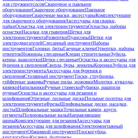
для стружкоотсосов
Сварочное и паяльное
оборудование
Сварочное оборудование
Паяльное
оборудование
Сварочные маски, аксессуары
Комплектующие
для сварочного оборудования
Аксессуары для сварки,
пайки
Оснастка для электроинструмента
Оснастка, наборы
оснастки
Насадки для граверов
Щетки для
электроинструмента
Развертки
Пуансоны
Щетки для
электродвигателей
Слесарный инструмент
Наборы
инструментов
Головки, биты
Гаечные ключи
Отвертки, наборы
отверток
Ножницы слесарные
Клещи строительные
Зубила,
керны, выколотки
Щетки слесарные
Оснастка и аксессуары для
бурения и сверления
Сверла, буры, зенкеры
Коронки
Зубила для
электроинструмента
Аксессуары для бурения и
сверления
Столярный инструмент
Тиски, струбцины,
гейферные зажимы
Ручные пилы, ножовки
Молотки, кувалды,
киянки
Напильники
Ручные стамески
Рубанки, рашпили
ручные
Оснастка и аксессуары для резания и
шлифования
Отрезные, пильные диски
Пильные полотна для
электроинструмента
Фрезы
Шлифовальные диски, насадки,
листы
Шлифовальные чашки
Точильные камни, круги,
сегменты
Полировальные валы
Направляющие
шины
Комплектующие для резания
Аксессуары для
резания
Аксессуары для шлифования
Электромонтажный
инструмент
Обжимной инструмент
Плоскогубцы,
круглогубцы
Кусачки, болторезы,