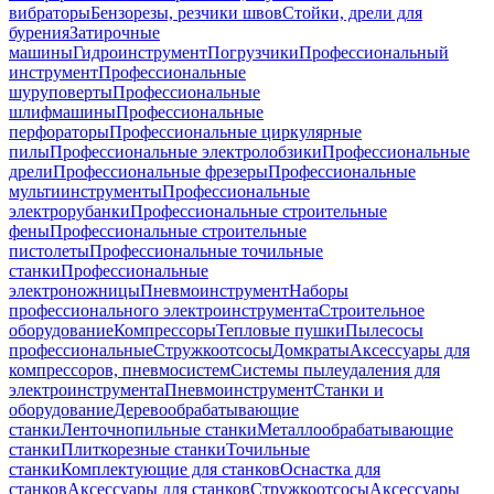
вибраторы
Бензорезы, резчики швов
Стойки, дрели для
бурения
Затирочные
машины
Гидроинструмент
Погрузчики
Профессиональный
инструмент
Профессиональные
шуруповерты
Профессиональные
шлифмашины
Профессиональные
перфораторы
Профессиональные циркулярные
пилы
Профессиональные электролобзики
Профессиональные
дрели
Профессиональные фрезеры
Профессиональные
мультиинструменты
Профессиональные
электрорубанки
Профессиональные строительные
фены
Профессиональные строительные
пистолеты
Профессиональные точильные
станки
Профессиональные
электроножницы
Пневмоинструмент
Наборы
профессионального электроинструмента
Строительное
оборудование
Компрессоры
Тепловые пушки
Пылесосы
профессиональные
Стружкоотсосы
Домкраты
Аксессуары для
компрессоров, пневмосистем
Системы пылеудаления для
электроинструмента
Пневмоинструмент
Станки и
оборудование
Деревообрабатывающие
станки
Ленточнопильные станки
Металлообрабатывающие
станки
Плиткорезные станки
Точильные
станки
Комплектующие для станков
Оснастка для
станков
Аксессуары для станков
Стружкоотсосы
Аксессуары