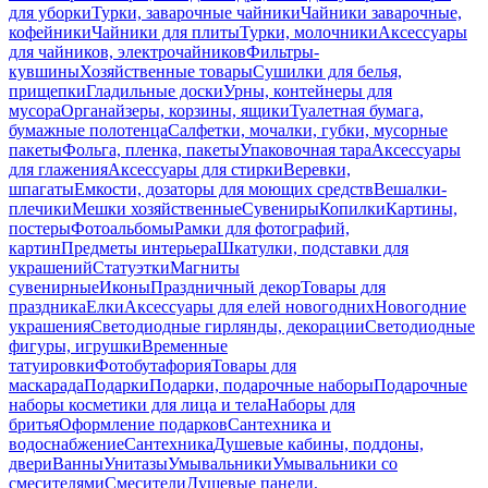
для уборки
Турки, заварочные чайники
Чайники заварочные,
кофейники
Чайники для плиты
Турки, молочники
Аксессуары
для чайников, электрочайников
Фильтры-
кувшины
Хозяйственные товары
Сушилки для белья,
прищепки
Гладильные доски
Урны, контейнеры для
мусора
Органайзеры, корзины, ящики
Туалетная бумага,
бумажные полотенца
Салфетки, мочалки, губки, мусорные
пакеты
Фольга, пленка, пакеты
Упаковочная тара
Аксессуары
для глажения
Аксессуары для стирки
Веревки,
шпагаты
Емкости, дозаторы для моющих средств
Вешалки-
плечики
Мешки хозяйственные
Сувениры
Копилки
Картины,
постеры
Фотоальбомы
Рамки для фотографий,
картин
Предметы интерьера
Шкатулки, подставки для
украшений
Статуэтки
Магниты
сувенирные
Иконы
Праздничный декор
Товары для
праздника
Елки
Аксессуары для елей новогодних
Новогодние
украшения
Светодиодные гирлянды, декорации
Светодиодные
фигуры, игрушки
Временные
татуировки
Фотобутафория
Товары для
маскарада
Подарки
Подарки, подарочные наборы
Подарочные
наборы косметики для лица и тела
Наборы для
бритья
Оформление подарков
Сантехника и
водоснабжение
Сантехника
Душевые кабины, поддоны,
двери
Ванны
Унитазы
Умывальники
Умывальники со
смесителями
Смесители
Душевые панели,