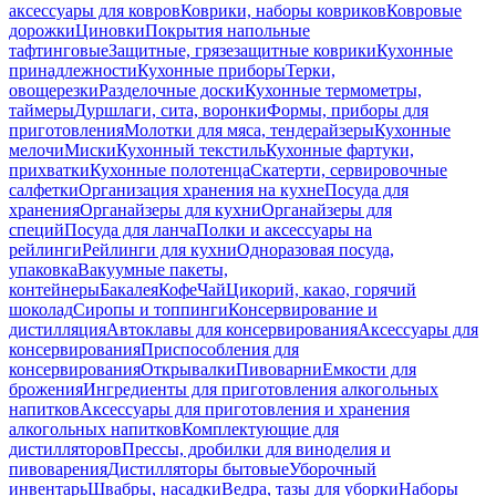
аксессуары для ковров
Коврики, наборы ковриков
Ковровые
дорожки
Циновки
Покрытия напольные
тафтинговые
Защитные, грязезащитные коврики
Кухонные
принадлежности
Кухонные приборы
Терки,
овощерезки
Разделочные доски
Кухонные термометры,
таймеры
Дуршлаги, сита, воронки
Формы, приборы для
приготовления
Молотки для мяса, тендерайзеры
Кухонные
мелочи
Миски
Кухонный текстиль
Кухонные фартуки,
прихватки
Кухонные полотенца
Скатерти, сервировочные
салфетки
Организация хранения на кухне
Посуда для
хранения
Органайзеры для кухни
Органайзеры для
специй
Посуда для ланча
Полки и аксессуары на
рейлинги
Рейлинги для кухни
Одноразовая посуда,
упаковка
Вакуумные пакеты,
контейнеры
Бакалея
Кофе
Чай
Цикорий, какао, горячий
шоколад
Сиропы и топпинги
Консервирование и
дистилляция
Автоклавы для консервирования
Аксессуары для
консервирования
Приспособления для
консервирования
Открывалки
Пивоварни
Емкости для
брожения
Ингредиенты для приготовления алкогольных
напитков
Аксессуары для приготовления и хранения
алкогольных напитков
Комплектующие для
дистилляторов
Прессы, дробилки для виноделия и
пивоварения
Дистилляторы бытовые
Уборочный
инвентарь
Швабры, насадки
Ведра, тазы для уборки
Наборы