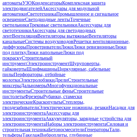
автоматы
УЗО
Конденсаторы
Комплексная защита
электродвигателей
Аксессуары для модульной
автоматики
Светотехника
Промышленное и сигнальное
освещение
Светодиодные ленты
Точечные
светильники
Трековые светильники
Аксессуары для
светотехники
Аксессуары для светодиодных
лент
Вентиляция
Вентиляторы вытяжные
Вентиляторы
канальные
Системы воздуховодов
Решетки вентиляционные,
диффузоры
Проветриватели
Люки
Люки ревизионные
Люки
под плитку
Люки напольные
Люки под
покраску
Строительный
инструмент
Электроинструмент
Шуруповерты,
гайковерты
Шлифмашины
Циркулярные, сабельные
пилы
Перфораторы, отбойные
молотки
Электролобзики
Дрели
Строительные
миксеры
Дальномеры
Многофункциональные
инструменты
Строительные фены
Строительные
пистолеты
Фрезеры
Рубанки, стамески
электрические
Краскопульты
Степлеры,
гвоздезабиватели
Электрические ножницы, резаки
Насадки для
электроинструмента
Аксессуары для
электроинструмента
Аккумуляторы, зарядные устройства для
электроинструмента
Наборы электроинструмента
Силовая и
строительная техника
Бетоносмесители
Генераторы
Тали,
тельферы
Такелаж
Виброплиты, глубинные