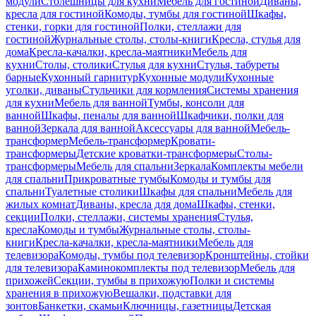
модули
Столешницы для кухни
Мебель для гостиной
Диваны,
кресла для гостиной
Комоды, тумбы для гостиной
Шкафы,
стенки, горки для гостиной
Полки, стеллажи для
гостиной
Журнальные столы, столы-книги
Кресла, стулья для
дома
Кресла-качалки, кресла-маятники
Мебель для
кухни
Столы, столики
Стулья для кухни
Стулья, табуреты
барные
Кухонный гарнитур
Кухонные модули
Кухонные
уголки, диваны
Стульчики для кормления
Системы хранения
для кухни
Мебель для ванной
Тумбы, консоли для
ванной
Шкафы, пеналы для ванной
Шкафчики, полки для
ванной
Зеркала для ванной
Аксессуары для ванной
Мебель-
трансформер
Мебель-трансформер
Кровати-
трансформеры
Детские кроватки-трансформеры
Столы-
трансформеры
Мебель для спальни
Зеркала
Комплекты мебели
для спальни
Прикроватные тумбы
Комоды и тумбы для
спальни
Туалетные столики
Шкафы для спальни
Мебель для
жилых комнат
Диваны, кресла для дома
Шкафы, стенки,
секции
Полки, стеллажи, системы хранения
Стулья,
кресла
Комоды и тумбы
Журнальные столы, столы-
книги
Кресла-качалки, кресла-маятники
Мебель для
телевизора
Комоды, тумбы под телевизор
Кронштейны, стойки
для телевизора
Каминокомплекты под телевизор
Мебель для
прихожей
Секции, тумбы в прихожую
Полки и системы
хранения в прихожую
Вешалки, подставки для
зонтов
Банкетки, скамьи
Ключницы, газетницы
Детская