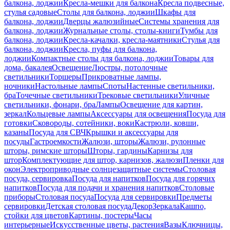
балкона, лоджии
Кресла-мешки для балкона
Кресла подвесные,
стулья садовые
Столы для балкона, лоджии
Шкафы для
балкона, лоджии
Дверцы жалюзийные
Системы хранения для
балкона, лоджии
Журнальные столы, столы-книги
Тумбы для
балкона, лоджии
Кресла-качалки, кресла-маятники
Стулья для
балкона, лоджии
Кресла, пуфы для балкона,
лоджии
Компактные столы для балкона, лоджии
Товары для
дома, бакалея
Освещение
Люстры, потолочные
светильники
Торшеры
Прикроватные лампы,
ночники
Настольные лампы
Споты
Настенные светильники,
бра
Точечные светильники
Трековые светильники
Уличные
светильники, фонари, бра
Лампы
Освещение для картин,
зеркал
Кольцевые лампы
Аксессуары для освещения
Посуда для
готовки
Сковороды, сотейники, воки
Кастрюли, ковши,
казаны
Посуда для СВЧ
Крышки и аксессуары для
посуды
Гастроемкости
Жалюзи, шторы
Жалюзи, рулонные
шторы, римские шторы
Шторы, гардины
Карнизы для
штор
Комплектующие для штор, карнизов, жалюзи
Пленки для
окон
Электроприводные солнцезащитные системы
Столовая
посуда, сервировка
Посуда для напитков
Посуда для горячих
напитков
Посуда для подачи и хранения напитков
Столовые
приборы
Столовая посуда
Посуда для сервировки
Предметы
сервировки
Детская столовая посуда
Декор
Зеркала
Кашпо,
стойки для цветов
Картины, постеры
Часы
интерьерные
Искусственные цветы, растения
Вазы
Ключницы,