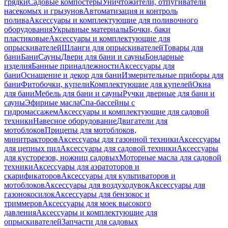
грядки
Садовые компостеры
Уничтожители, отпугиватели
насекомых и грызунов
Автоматизация и контроль
полива
Аксессуары и комплектующие для поливочного
оборудования
Укрывные материалы
Бочки, баки
пластиковые
Аксессуары и комплектующие для
опрыскивателей
Шланги для опрыскивателей
Товары для
бани
Бани
Сауны
Двери для бани и сауны
Бондарные
изделия
Банные принадлежности
Аксессуары для
бани
Оснащение и декор для бани
Измерительные приборы для
бани
Фитобочки, купели
Комплектующие для купелей
Окна
для бани
Мебель для бани и сауны
Ручки дверные для бани и
сауны
Эфирные масла
Спа-бассейны с
гидромассажем
Аксессуары и комплектующие для садовой
техники
Навесное оборудование
Двигатели для
мотоблоков
Прицепы для мотоблоков,
минитракторов
Аксессуары для газонной техники
Аксессуары
для цепных пил
Аксессуары для садовой техники
Аксессуары
для кусторезов, ножниц садовых
Моторные масла для садовой
техники
Аксессуары для аэратоторов и
скарификаторов
Аксессуары для культиваторов и
мотоблоков
Аксессуары для воздуходувок
Аксессуары для
газонокосилок
Аксессуары для бензокос и
триммеров
Аксессуары для моек высокого
давления
Аксессуары и комплектующие для
опрыскивателей
Запчасти для садовых