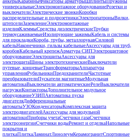
анкеры
Карабины
Фиксаторы арматуры
Шплинты
Пружины
универсальные
Электромонтажное оборудование
Розетки и
выключатели
Электрические звонки
Коробки
распределительные и подрозетники
Электропатроны
Вилки,
штепсели
Заземление
Электромонтажные
изделия
Клеммы
Средства диэлектрические
Трубки
термоусаживаемые
Изолирующие зажимы
Кабель и системы
для прокладки
Короба, трубы, металлорукав
Силовой
кабель
Наконечники, гильзы кабельные
Аксессуары для труб,
коробов
Кабельный крепеж
Арматура СИП
Электрощитовое
оборудование
Электрощиты
Аксессуары для
электрощита
Шины электротехнические
Выключатели
путевые, концевые
Трансформаторы
Аппаратура
управления
Рубильники
Предохранители
Частотные
преобразователи
Пускатели магнитные
Модульная
автоматика
Выключатели автоматические
Реле
Выключатели
нагрузки
Контакторы
Дополнительное модульное
оборудование
УЗИП
Автоматика пуска
двигателя
Дифференциальные
автоматы
УЗО
Конденсаторы
Комплексная защита
электродвигателей
Аксессуары для модульной
автоматики
Приборы учета
Счетчики газа
Счетчики
электроэнергии
Счетчики воды
Ремонт и отделка
Напольные
покрытия и
плитка
Плитка
Ламинат
Линолеум
Керамогранит
Спортивные