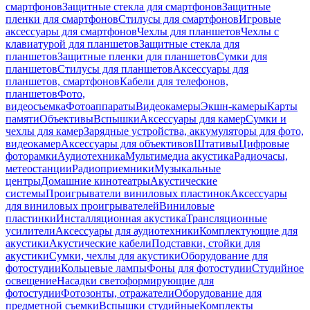
смартфонов
Защитные стекла для смартфонов
Защитные
пленки для смартфонов
Стилусы для смартфонов
Игровые
аксессуары для смартфонов
Чехлы для планшетов
Чехлы с
клавиатурой для планшетов
Защитные стекла для
планшетов
Защитные пленки для планшетов
Сумки для
планшетов
Стилусы для планшетов
Аксессуары для
планшетов, смартфонов
Кабели для телефонов,
планшетов
Фото,
видеосъемка
Фотоаппараты
Видеокамеры
Экшн-камеры
Карты
памяти
Объективы
Вспышки
Аксессуары для камер
Сумки и
чехлы для камер
Зарядные устройства, аккумуляторы для фото,
видеокамер
Аксессуары для объективов
Штативы
Цифровые
фоторамки
Аудиотехника
Мультимедиа акустика
Радиочасы,
метеостанции
Радиоприемники
Музыкальные
центры
Домашние кинотеатры
Акустические
системы
Проигрыватели виниловых пластинок
Аксессуары
для виниловых проигрывателей
Виниловые
пластинки
Инсталляционная акустика
Трансляционные
усилители
Аксессуары для аудиотехники
Комплектующие для
акустики
Акустические кабели
Подставки, стойки для
акустики
Сумки, чехлы для акустики
Оборудование для
фотостудии
Кольцевые лампы
Фоны для фотостудии
Студийное
освещение
Насадки светоформирующие для
фотостудии
Фотозонты, отражатели
Оборудование для
предметной съемки
Вспышки студийные
Комплекты