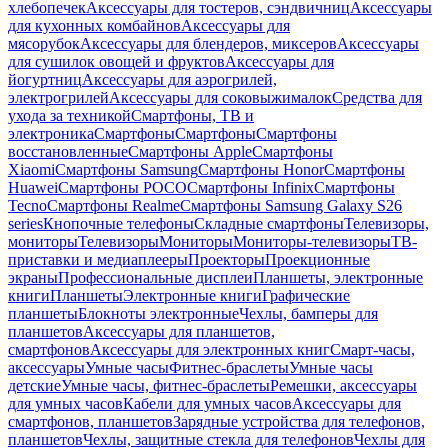
хлебопечек
Аксессуары для тостеров, сэндвичниц
Аксессуары
для кухонных комбайнов
Аксессуары для
мясорубок
Аксессуары для блендеров, миксеров
Аксессуары
для сушилок овощей и фруктов
Аксессуары для
йогуртниц
Аксессуары для аэрогрилей,
электрогрилей
Аксессуары для соковыжималок
Средства для
ухода за техникой
Смартфоны, ТВ и
электроника
Смартфоны
Смартфоны
Смартфоны
восстановленные
Смартфоны Apple
Смартфоны
Xiaomi
Смартфоны Samsung
Смартфоны Honor
Смартфоны
Huawei
Смартфоны POCO
Смартфоны Infinix
Смартфоны
Tecno
Смартфоны Realme
Смартфоны Samsung Galaxy S26
series
Кнопочные телефоны
Складные смартфоны
Телевизоры,
мониторы
Телевизоры
Мониторы
Мониторы-телевизоры
ТВ-
приставки и медиаплееры
Проекторы
Проекционные
экраны
Профессиональные дисплеи
Планшеты, электронные
книги
Планшеты
Электронные книги
Графические
планшеты
Блокноты электронные
Чехлы, бамперы для
планшетов
Аксессуары для планшетов,
смартфонов
Аксессуары для электронных книг
Смарт-часы,
аксессуары
Умные часы
Фитнес-браслеты
Умные часы
детские
Умные часы, фитнес-браслеты
Ремешки, аксессуары
для умных часов
Кабели для умных часов
Аксессуары для
смартфонов, планшетов
Зарядные устройства для телефонов,
планшетов
Чехлы, защитные стекла для телефонов
Чехлы для