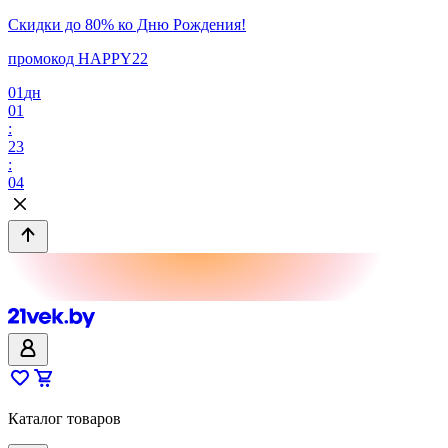
Скидки до 80% ко Дню Рождения!
промокод HAPPY22
01
дн
01
:
23
:
04
Каталог товаров