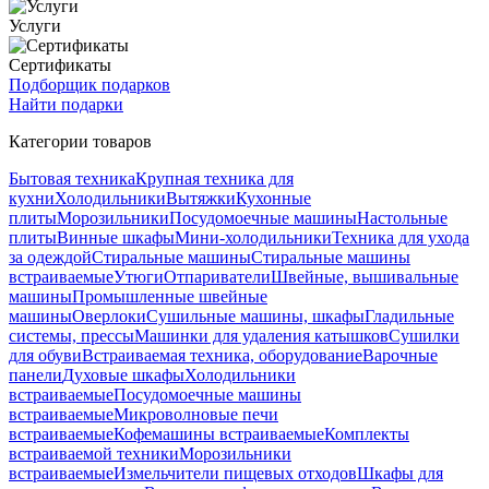
Услуги
Сертификаты
Подборщик подарков
Найти подарки
Категории товаров
Бытовая техника
Крупная техника для
кухни
Холодильники
Вытяжки
Кухонные
плиты
Морозильники
Посудомоечные машины
Настольные
плиты
Винные шкафы
Мини-холодильники
Техника для ухода
за одеждой
Стиральные машины
Стиральные машины
встраиваемые
Утюги
Отпариватели
Швейные, вышивальные
машины
Промышленные швейные
машины
Оверлоки
Сушильные машины, шкафы
Гладильные
системы, прессы
Машинки для удаления катышков
Сушилки
для обуви
Встраиваемая техника, оборудование
Варочные
панели
Духовые шкафы
Холодильники
встраиваемые
Посудомоечные машины
встраиваемые
Микроволновые печи
встраиваемые
Кофемашины встраиваемые
Комплекты
встраиваемой техники
Морозильники
встраиваемые
Измельчители пищевых отходов
Шкафы для