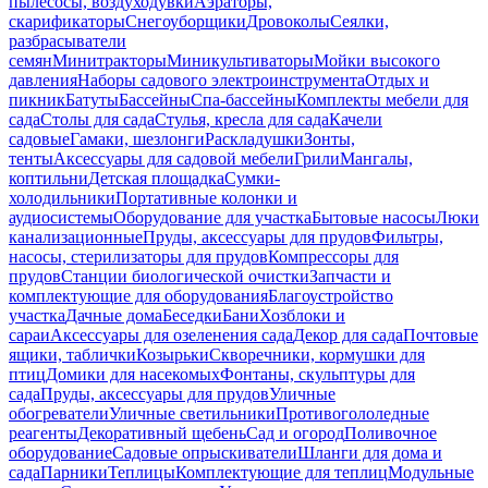
пылесосы, воздуходувки
Аэраторы,
скарификаторы
Снегоуборщики
Дровоколы
Сеялки,
разбрасыватели
семян
Минитракторы
Миникультиваторы
Мойки высокого
давления
Наборы садового электроинструмента
Отдых и
пикник
Батуты
Бассейны
Спа-бассейны
Комплекты мебели для
сада
Столы для сада
Стулья, кресла для сада
Качели
садовые
Гамаки, шезлонги
Раскладушки
Зонты,
тенты
Аксессуары для садовой мебели
Грили
Мангалы,
коптильни
Детская площадка
Сумки-
холодильники
Портативные колонки и
аудиосистемы
Оборудование для участка
Бытовые насосы
Люки
канализационные
Пруды, аксессуары для прудов
Фильтры,
насосы, стерилизаторы для прудов
Компрессоры для
прудов
Станции биологической очистки
Запчасти и
комплектующие для оборудования
Благоустройство
участка
Дачные дома
Беседки
Бани
Хозблоки и
сараи
Аксессуары для озеленения сада
Декор для сада
Почтовые
ящики, таблички
Козырьки
Скворечники, кормушки для
птиц
Домики для насекомых
Фонтаны, скульптуры для
сада
Пруды, аксессуары для прудов
Уличные
обогреватели
Уличные светильники
Противогололедные
реагенты
Декоративный щебень
Сад и огород
Поливочное
оборудование
Садовые опрыскиватели
Шланги для дома и
сада
Парники
Теплицы
Комплектующие для теплиц
Модульные