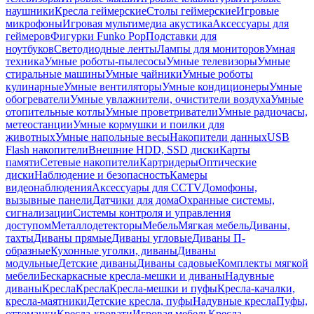
наушники
Кресла геймерские
Столы геймерские
Игровые
микрофоны
Игровая мультимедиа акустика
Аксессуары для
геймеров
Фигурки Funko Pop
Подставки для
ноутбуков
Светодиодные ленты
Лампы для мониторов
Умная
техника
Умные роботы-пылесосы
Умные телевизоры
Умные
стиральные машины
Умные чайники
Умные роботы
кулинарные
Умные вентиляторы
Умные кондиционеры
Умные
обогреватели
Умные увлажнители, очистители воздуха
Умные
отопительные котлы
Умные проветриватели
Умные радиочасы,
метеостанции
Умные кормушки и поилки для
животных
Умные напольные весы
Накопители данных
USB
Flash накопители
Внешние HDD, SSD диски
Карты
памяти
Сетевые накопители
Картридеры
Оптические
диски
Наблюдение и безопасность
Камеры
видеонаблюдения
Аксессуары для CCTV
Домофоны,
вызывные панели
Датчики для дома
Охранные системы,
сигнализации
Системы контроля и управления
доступом
Металлодетекторы
Мебель
Мягкая мебель
Диваны,
тахты
Диваны прямые
Диваны угловые
Диваны П-
образные
Кухонные уголки, диваны
Диваны
модульные
Детские диваны
Диваны садовые
Комплекты мягкой
мебели
Бескаркасные кресла-мешки и диваны
Надувные
диваны
Кресла
Кресла
Кресла-мешки и пуфы
Кресла-качалки,
кресла-маятники
Детские кресла, пуфы
Надувные кресла
Пуфы,
оттоманки
Кресла-кровати
Игровая мебель
Кресла