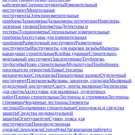
кабелерезы
Специнструменты
Измерительный
инструмент
Мерительные
инструменты
Электроизмерительные
приборы
Дальномеры
Дальномеры оптические
Нивелиры,
лазерные уровни
Пирометры
Детекторы и
тестеры
Толщиномеры
Специальные измерительные
приборы
Аксессуары для измерительных
приборов
Разметочный инструмент
Разметочные
инструменты
Инструменты для нарезки резьбы
Маркеры,
карандаши строительные
Клейма ударные
Строительно-
монтажный инструмент
Заклепочники
Труборезы,
трубогибы
Ножи строительные
Мультитулы
Пробойники,
просекатели отверстий
Ломы
Степлеры
механические
Стеклорезы
Прикаточные валики
Отделочный
инструмент
Плиткорезы
Кельмы, шпатели, гладилки
Малярный,
отделочный инструмент
Скотч, ленты малярные
Диспенсеры
для скотча
Аксессуары для малярных, отделочных
работ
Пленки строительные
Лестницы и стремянки
Лестницы,
стремянки
Чердачные лестницы
Элементы
лестниц
Подъемники строительные
Спецодежда и средства
защиты
Средства индивидуальной
защиты
Огнетушители
Сумки, пояса для
инструментов
Производственная
одежда
Спецодежда
Спецобувь
Организация рабочего
пространства
Фонари, прожекторы
Кейсы, ящики для