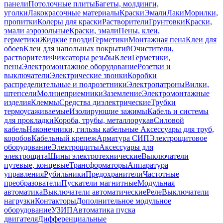
панели
Потолочные плиты
Багеты, молдинги,
уголки
Лакокрасочные материалы
Краски
Эмали
Лаки
Морилки,
пропитки
Колеры для краски
Растворители
Грунтовки
Краски,
эмали аэрозольные
Краски, эмали
Пены, клеи,
герметики
Жидкие гвозди
Герметики
Монтажная пена
Клеи для
обоев
Клеи для напольных покрытий
Очистители,
растворители
Фиксаторы резьбы
Клеи
Герметики,
пены
Электромонтажное оборудование
Розетки и
выключатели
Электрические звонки
Коробки
распределительные и подрозетники
Электропатроны
Вилки,
штепсели
Молниеприемники
Заземление
Электромонтажные
изделия
Клеммы
Средства диэлектрические
Трубки
термоусаживаемые
Изолирующие зажимы
Кабель и системы
для прокладки
Короба, трубы, металлорукав
Силовой
кабель
Наконечники, гильзы кабельные
Аксессуары для труб,
коробов
Кабельный крепеж
Арматура СИП
Электрощитовое
оборудование
Электрощиты
Аксессуары для
электрощита
Шины электротехнические
Выключатели
путевые, концевые
Трансформаторы
Аппаратура
управления
Рубильники
Предохранители
Частотные
преобразователи
Пускатели магнитные
Модульная
автоматика
Выключатели автоматические
Реле
Выключатели
нагрузки
Контакторы
Дополнительное модульное
оборудование
УЗИП
Автоматика пуска
двигателя
Дифференциальные