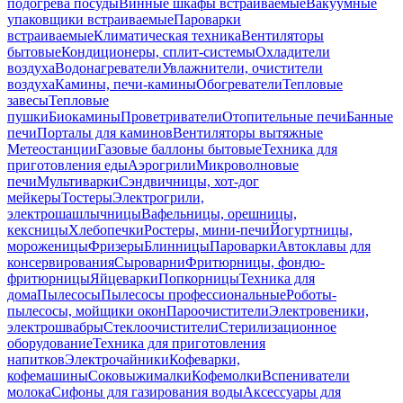
подогрева посуды
Винные шкафы встраиваемые
Вакуумные
упаковщики встраиваемые
Пароварки
встраиваемые
Климатическая техника
Вентиляторы
бытовые
Кондиционеры, сплит-системы
Охладители
воздуха
Водонагреватели
Увлажнители, очистители
воздуха
Камины, печи-камины
Обогреватели
Тепловые
завесы
Тепловые
пушки
Биокамины
Проветриватели
Отопительные печи
Банные
печи
Порталы для каминов
Вентиляторы вытяжные
Метеостанции
Газовые баллоны бытовые
Техника для
приготовления еды
Аэрогрили
Микроволновые
печи
Мультиварки
Сэндвичницы, хот-дог
мейкеры
Тостеры
Электрогрили,
электрошашлычницы
Вафельницы, орешницы,
кексницы
Хлебопечки
Ростеры, мини-печи
Йогуртницы,
мороженицы
Фризеры
Блинницы
Пароварки
Автоклавы для
консервирования
Сыроварни
Фритюрницы, фондю-
фритюрницы
Яйцеварки
Попкорницы
Техника для
дома
Пылесосы
Пылесосы профессиональные
Роботы-
пылесосы, мойщики окон
Пароочистители
Электровеники,
электрошвабры
Стеклоочистители
Стерилизационное
оборудование
Техника для приготовления
напитков
Электрочайники
Кофеварки,
кофемашины
Соковыжималки
Кофемолки
Вспениватели
молока
Сифоны для газирования воды
Аксессуары для