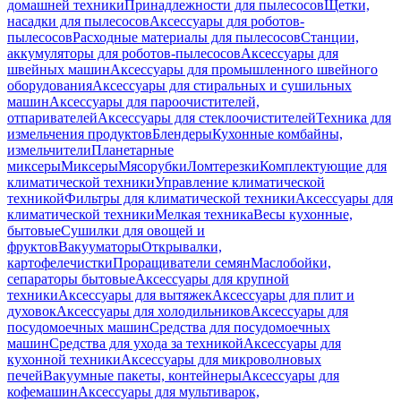
домашней техники
Принадлежности для пылесосов
Щетки,
насадки для пылесосов
Аксессуары для роботов-
пылесосов
Расходные материалы для пылесосов
Станции,
аккумуляторы для роботов-пылесосов
Аксессуары для
швейных машин
Аксессуары для промышленного швейного
оборудования
Аксессуары для стиральных и сушильных
машин
Аксессуары для пароочистителей,
отпаривателей
Аксессуары для стеклоочистителей
Техника для
измельчения продуктов
Блендеры
Кухонные комбайны,
измельчители
Планетарные
миксеры
Миксеры
Мясорубки
Ломтерезки
Комплектующие для
климатической техники
Управление климатической
техникой
Фильтры для климатической техники
Аксессуары для
климатической техники
Мелкая техника
Весы кухонные,
бытовые
Сушилки для овощей и
фруктов
Вакууматоры
Открывалки,
картофелечистки
Проращиватели семян
Маслобойки,
сепараторы бытовые
Аксессуары для крупной
техники
Аксессуары для вытяжек
Аксессуары для плит и
духовок
Аксессуары для холодильников
Аксессуары для
посудомоечных машин
Средства для посудомоечных
машин
Средства для ухода за техникой
Аксессуары для
кухонной техники
Аксессуары для микроволновых
печей
Вакуумные пакеты, контейнеры
Аксессуары для
кофемашин
Аксессуары для мультиварок,