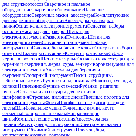
для стружкоотсосов
Сварочное и паяльное
оборудование
Сварочное оборудование
Паяльное
оборудование
Сварочные маски, аксессуары
Комплектующие
для сварочного оборудования
Аксессуары для сварки,
пайки
Оснастка для электроинструмента
Оснастка, наборы
оснастки
Насадки для граверов
Щетки для
электроинструмента
Развертки
Пуансоны
Щетки для
электродвигателей
Слесарный инструмент
Наборы
инструментов
Головки, биты
Гаечные ключи
Отвертки, наборы
отверток
Ножницы слесарные
Клещи строительные
Зубила,
керны, выколотки
Щетки слесарные
Оснастка и аксессуары для
бурения и сверления
Сверла, буры, зенкеры
Коронки
Зубила для
электроинструмента
Аксессуары для бурения и
сверления
Столярный инструмент
Тиски, струбцины,
гейферные зажимы
Ручные пилы, ножовки
Молотки, кувалды,
киянки
Напильники
Ручные стамески
Рубанки, рашпили
ручные
Оснастка и аксессуары для резания и
шлифования
Отрезные, пильные диски
Пильные полотна для
электроинструмента
Фрезы
Шлифовальные диски, насадки,
листы
Шлифовальные чашки
Точильные камни, круги,
сегменты
Полировальные валы
Направляющие
шины
Комплектующие для резания
Аксессуары для
резания
Аксессуары для шлифования
Электромонтажный
инструмент
Обжимной инструмент
Плоскогубцы,
круглогубцы
Кусачки, болторезы,