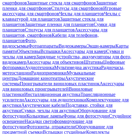
смартфонов
Защитные стекла для смартфонов
Защитные
пленки для смартфонов
Стилусы для смартфонов
Игровые
аксессуары для смартфонов
Чехлы для планшетов
Чехлы с
клавиатурой для планшетов
Защитные стекла для
планшетов
Защитные пленки для планшетов
Сумки для
планшетов
Стилусы для планшетов
Аксессуары для
планшетов, смартфонов
Кабели для телефонов,
планшетов
Фото,
видеосъемка
Фотоаппараты
Видеокамеры
Экшн-камеры
Карты
памяти
Объективы
Вспышки
Аксессуары для камер
Сумки и
чехлы для камер
Зарядные устройства, аккумуляторы для фото,
видеокамер
Аксессуары для объективов
Штативы
Цифровые
фоторамки
Аудиотехника
Мультимедиа акустика
Радиочасы,
метеостанции
Радиоприемники
Музыкальные
центры
Домашние кинотеатры
Акустические
системы
Проигрыватели виниловых пластинок
Аксессуары
для виниловых проигрывателей
Виниловые
пластинки
Инсталляционная акустика
Трансляционные
усилители
Аксессуары для аудиотехники
Комплектующие для
акустики
Акустические кабели
Подставки, стойки для
акустики
Сумки, чехлы для акустики
Оборудование для
фотостудии
Кольцевые лампы
Фоны для фотостудии
Студийное
освещение
Насадки светоформирующие для
фотостудии
Фотозонты, отражатели
Оборудование для
предметной съемки
Вспышки студийные
Комплекты