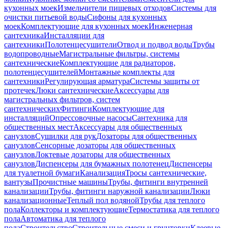
кухонных моек
Измельчители пищевых отходов
Системы для
очистки питьевой воды
Сифоны для кухонных
моек
Комплектующие для кухонных моек
Инженерная
сантехника
Инсталляции для
сантехники
Полотенцесушители
Отвод и подвод воды
Трубы
водопроводные
Магистральные фильтры, системы
сантехнические
Комплектующие для радиаторов,
полотенцесушителей
Монтажные комплекты для
сантехники
Регулирующая арматура
Системы защиты от
протечек
Люки сантехнические
Аксессуары для
магистральных фильтров, систем
сантехнических
Фитинги
Комплектующие для
инсталляций
Опрессовочные насосы
Сантехника для
общественных мест
Аксессуары для общественных
санузлов
Сушилки для рук
Дозаторы для общественных
санузлов
Сенсорные дозаторы для общественных
санузлов
Локтевые дозаторы для общественных
санузлов
Диспенсеры для бумажных полотенец
Диспенсеры
для туалетной бумаги
Канализация
Тросы сантехнические,
вантузы
Прочистные машины
Трубы, фитинги внутренней
канализации
Трубы, фитинги наружной канализации
Люки
канализационные
Теплый пол водяной
Трубы для теплого
пола
Коллекторы и комплектующие
Термостатика для теплого
пола
Автоматика для теплого
пола
Строительство
Строительные смеси и грунтовки
Клеевые