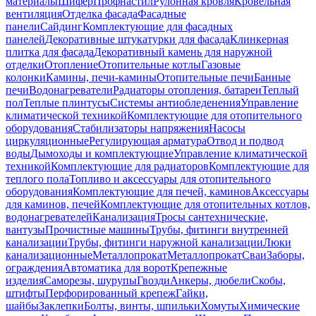
материалы
Шифер
Профнастил
Рулонная кровля
Кровельная
вентиляция
Отделка фасада
Фасадные
панели
Сайдинг
Комплектующие для фасадных
панелей
Декоративные штукатурки для фасада
Клинкерная
плитка для фасада
Декоративный камень для наружной
отделки
Отопление
Отопительные котлы
Газовые
колонки
Камины, печи-камины
Отопительные печи
Банные
печи
Водонагреватели
Радиаторы отопления, батареи
Теплый
пол
Теплые плинтусы
Системы антиобледенения
Управление
климатической техникой
Комплектующие для отопительного
оборудования
Стабилизаторы напряжения
Насосы
циркуляционные
Регулирующая арматура
Отвод и подвод
воды
Дымоходы и комплектующие
Управление климатической
техникой
Комплектующие для радиаторов
Комплектующие для
теплого пола
Топливо и аксессуары для отопительного
оборудования
Комплектующие для печей, каминов
Аксессуары
для каминов, печей
Комплектующие для отопительных котлов,
водонагревателей
Канализация
Тросы сантехнические,
вантузы
Прочистные машины
Трубы, фитинги внутренней
канализации
Трубы, фитинги наружной канализации
Люки
канализационные
Металлопрокат
Металлопрокат
Сваи
Заборы,
ограждения
Автоматика для ворот
Крепежные
изделия
Саморезы, шурупы
Гвозди
Анкеры, дюбели
Скобы,
штифты
Перфорированный крепеж
Гайки,
шайбы
Заклепки
Болты, винты, шпильки
Хомуты
Химические