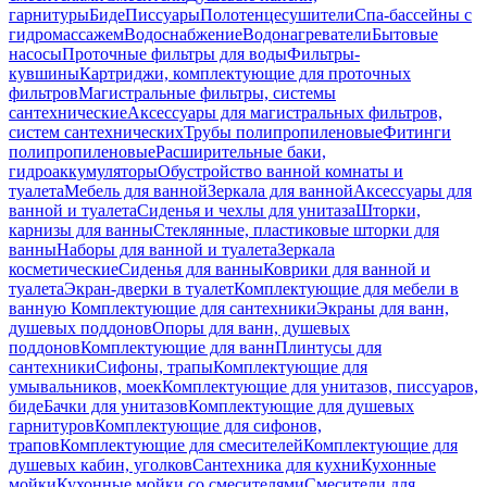
гарнитуры
Биде
Писсуары
Полотенцесушители
Спа-бассейны с
гидромассажем
Водоснабжение
Водонагреватели
Бытовые
насосы
Проточные фильтры для воды
Фильтры-
кувшины
Картриджи, комплектующие для проточных
фильтров
Магистральные фильтры, системы
сантехнические
Аксессуары для магистральных фильтров,
систем сантехнических
Трубы полипропиленовые
Фитинги
полипропиленовые
Расширительные баки,
гидроаккумуляторы
Обустройство ванной комнаты и
туалета
Мебель для ванной
Зеркала для ванной
Аксессуары для
ванной и туалета
Сиденья и чехлы для унитаза
Шторки,
карнизы для ванны
Стеклянные, пластиковые шторки для
ванны
Наборы для ванной и туалета
Зеркала
косметические
Сиденья для ванны
Коврики для ванной и
туалета
Экран-дверки в туалет
Комплектующие для мебели в
ванную
Комплектующие для сантехники
Экраны для ванн,
душевых поддонов
Опоры для ванн, душевых
поддонов
Комплектующие для ванн
Плинтусы для
сантехники
Сифоны, трапы
Комплектующие для
умывальников, моек
Комплектующие для унитазов, писсуаров,
биде
Бачки для унитазов
Комплектующие для душевых
гарнитуров
Комплектующие для сифонов,
трапов
Комплектующие для смесителей
Комплектующие для
душевых кабин, уголков
Сантехника для кухни
Кухонные
мойки
Кухонные мойки со смесителями
Смесители для