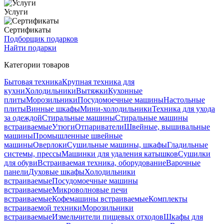
Услуги
Сертификаты
Подборщик подарков
Найти подарки
Категории товаров
Бытовая техника
Крупная техника для
кухни
Холодильники
Вытяжки
Кухонные
плиты
Морозильники
Посудомоечные машины
Настольные
плиты
Винные шкафы
Мини-холодильники
Техника для ухода
за одеждой
Стиральные машины
Стиральные машины
встраиваемые
Утюги
Отпариватели
Швейные, вышивальные
машины
Промышленные швейные
машины
Оверлоки
Сушильные машины, шкафы
Гладильные
системы, прессы
Машинки для удаления катышков
Сушилки
для обуви
Встраиваемая техника, оборудование
Варочные
панели
Духовые шкафы
Холодильники
встраиваемые
Посудомоечные машины
встраиваемые
Микроволновые печи
встраиваемые
Кофемашины встраиваемые
Комплекты
встраиваемой техники
Морозильники
встраиваемые
Измельчители пищевых отходов
Шкафы для