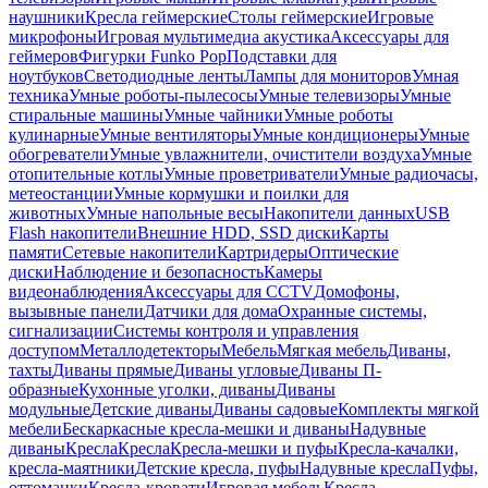
наушники
Кресла геймерские
Столы геймерские
Игровые
микрофоны
Игровая мультимедиа акустика
Аксессуары для
геймеров
Фигурки Funko Pop
Подставки для
ноутбуков
Светодиодные ленты
Лампы для мониторов
Умная
техника
Умные роботы-пылесосы
Умные телевизоры
Умные
стиральные машины
Умные чайники
Умные роботы
кулинарные
Умные вентиляторы
Умные кондиционеры
Умные
обогреватели
Умные увлажнители, очистители воздуха
Умные
отопительные котлы
Умные проветриватели
Умные радиочасы,
метеостанции
Умные кормушки и поилки для
животных
Умные напольные весы
Накопители данных
USB
Flash накопители
Внешние HDD, SSD диски
Карты
памяти
Сетевые накопители
Картридеры
Оптические
диски
Наблюдение и безопасность
Камеры
видеонаблюдения
Аксессуары для CCTV
Домофоны,
вызывные панели
Датчики для дома
Охранные системы,
сигнализации
Системы контроля и управления
доступом
Металлодетекторы
Мебель
Мягкая мебель
Диваны,
тахты
Диваны прямые
Диваны угловые
Диваны П-
образные
Кухонные уголки, диваны
Диваны
модульные
Детские диваны
Диваны садовые
Комплекты мягкой
мебели
Бескаркасные кресла-мешки и диваны
Надувные
диваны
Кресла
Кресла
Кресла-мешки и пуфы
Кресла-качалки,
кресла-маятники
Детские кресла, пуфы
Надувные кресла
Пуфы,
оттоманки
Кресла-кровати
Игровая мебель
Кресла