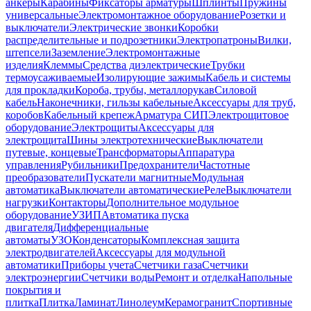
анкеры
Карабины
Фиксаторы арматуры
Шплинты
Пружины
универсальные
Электромонтажное оборудование
Розетки и
выключатели
Электрические звонки
Коробки
распределительные и подрозетники
Электропатроны
Вилки,
штепсели
Заземление
Электромонтажные
изделия
Клеммы
Средства диэлектрические
Трубки
термоусаживаемые
Изолирующие зажимы
Кабель и системы
для прокладки
Короба, трубы, металлорукав
Силовой
кабель
Наконечники, гильзы кабельные
Аксессуары для труб,
коробов
Кабельный крепеж
Арматура СИП
Электрощитовое
оборудование
Электрощиты
Аксессуары для
электрощита
Шины электротехнические
Выключатели
путевые, концевые
Трансформаторы
Аппаратура
управления
Рубильники
Предохранители
Частотные
преобразователи
Пускатели магнитные
Модульная
автоматика
Выключатели автоматические
Реле
Выключатели
нагрузки
Контакторы
Дополнительное модульное
оборудование
УЗИП
Автоматика пуска
двигателя
Дифференциальные
автоматы
УЗО
Конденсаторы
Комплексная защита
электродвигателей
Аксессуары для модульной
автоматики
Приборы учета
Счетчики газа
Счетчики
электроэнергии
Счетчики воды
Ремонт и отделка
Напольные
покрытия и
плитка
Плитка
Ламинат
Линолеум
Керамогранит
Спортивные