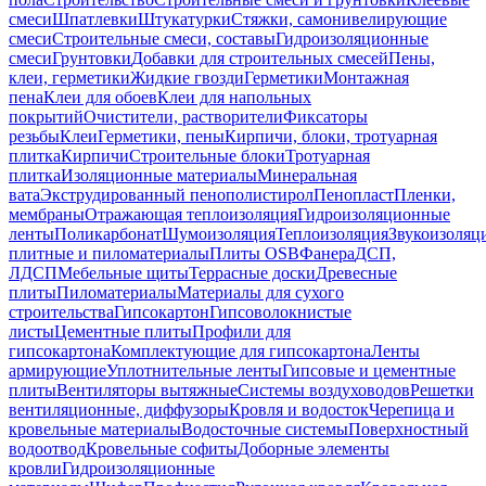
смеси
Шпатлевки
Штукатурки
Стяжки, самонивелирующие
смеси
Строительные смеси, составы
Гидроизоляционные
смеси
Грунтовки
Добавки для строительных смесей
Пены,
клеи, герметики
Жидкие гвозди
Герметики
Монтажная
пена
Клеи для обоев
Клеи для напольных
покрытий
Очистители, растворители
Фиксаторы
резьбы
Клеи
Герметики, пены
Кирпичи, блоки, тротуарная
плитка
Кирпичи
Строительные блоки
Тротуарная
плитка
Изоляционные материалы
Минеральная
вата
Экструдированный пенополистирол
Пенопласт
Пленки,
мембраны
Отражающая теплоизоляция
Гидроизоляционные
ленты
Поликарбонат
Шумоизоляция
Теплоизоляция
Звукоизоляц
плитные и пиломатериалы
Плиты OSB
Фанера
ДСП,
ЛДСП
Мебельные щиты
Террасные доски
Древесные
плиты
Пиломатериалы
Материалы для сухого
строительства
Гипсокартон
Гипсоволокнистые
листы
Цементные плиты
Профили для
гипсокартона
Комплектующие для гипсокартона
Ленты
армирующие
Уплотнительные ленты
Гипсовые и цементные
плиты
Вентиляторы вытяжные
Системы воздуховодов
Решетки
вентиляционные, диффузоры
Кровля и водосток
Черепица и
кровельные материалы
Водосточные системы
Поверхностный
водоотвод
Кровельные софиты
Доборные элементы
кровли
Гидроизоляционные