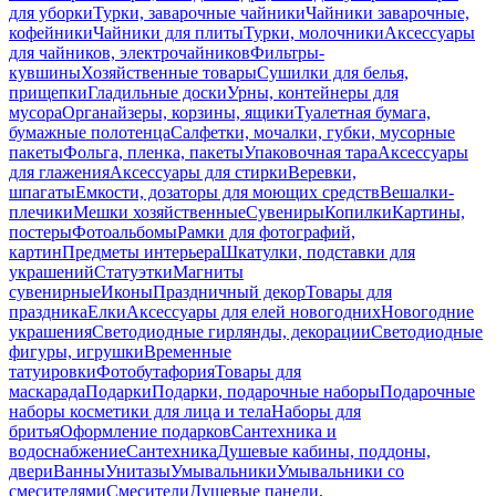
для уборки
Турки, заварочные чайники
Чайники заварочные,
кофейники
Чайники для плиты
Турки, молочники
Аксессуары
для чайников, электрочайников
Фильтры-
кувшины
Хозяйственные товары
Сушилки для белья,
прищепки
Гладильные доски
Урны, контейнеры для
мусора
Органайзеры, корзины, ящики
Туалетная бумага,
бумажные полотенца
Салфетки, мочалки, губки, мусорные
пакеты
Фольга, пленка, пакеты
Упаковочная тара
Аксессуары
для глажения
Аксессуары для стирки
Веревки,
шпагаты
Емкости, дозаторы для моющих средств
Вешалки-
плечики
Мешки хозяйственные
Сувениры
Копилки
Картины,
постеры
Фотоальбомы
Рамки для фотографий,
картин
Предметы интерьера
Шкатулки, подставки для
украшений
Статуэтки
Магниты
сувенирные
Иконы
Праздничный декор
Товары для
праздника
Елки
Аксессуары для елей новогодних
Новогодние
украшения
Светодиодные гирлянды, декорации
Светодиодные
фигуры, игрушки
Временные
татуировки
Фотобутафория
Товары для
маскарада
Подарки
Подарки, подарочные наборы
Подарочные
наборы косметики для лица и тела
Наборы для
бритья
Оформление подарков
Сантехника и
водоснабжение
Сантехника
Душевые кабины, поддоны,
двери
Ванны
Унитазы
Умывальники
Умывальники со
смесителями
Смесители
Душевые панели,