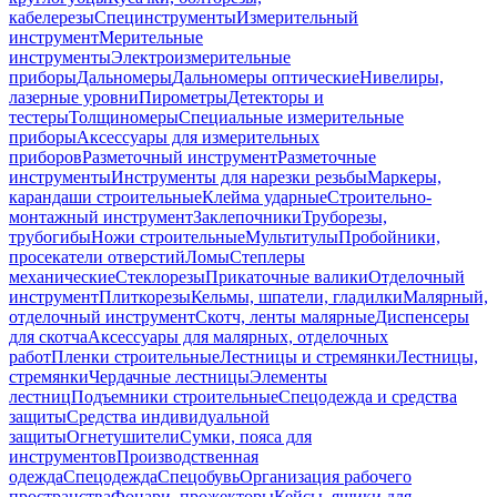
кабелерезы
Специнструменты
Измерительный
инструмент
Мерительные
инструменты
Электроизмерительные
приборы
Дальномеры
Дальномеры оптические
Нивелиры,
лазерные уровни
Пирометры
Детекторы и
тестеры
Толщиномеры
Специальные измерительные
приборы
Аксессуары для измерительных
приборов
Разметочный инструмент
Разметочные
инструменты
Инструменты для нарезки резьбы
Маркеры,
карандаши строительные
Клейма ударные
Строительно-
монтажный инструмент
Заклепочники
Труборезы,
трубогибы
Ножи строительные
Мультитулы
Пробойники,
просекатели отверстий
Ломы
Степлеры
механические
Стеклорезы
Прикаточные валики
Отделочный
инструмент
Плиткорезы
Кельмы, шпатели, гладилки
Малярный,
отделочный инструмент
Скотч, ленты малярные
Диспенсеры
для скотча
Аксессуары для малярных, отделочных
работ
Пленки строительные
Лестницы и стремянки
Лестницы,
стремянки
Чердачные лестницы
Элементы
лестниц
Подъемники строительные
Спецодежда и средства
защиты
Средства индивидуальной
защиты
Огнетушители
Сумки, пояса для
инструментов
Производственная
одежда
Спецодежда
Спецобувь
Организация рабочего
пространства
Фонари, прожекторы
Кейсы, ящики для