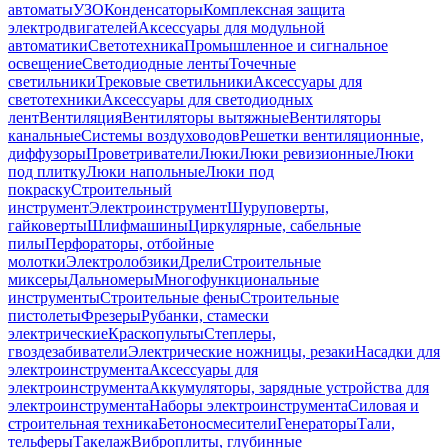
автоматы
УЗО
Конденсаторы
Комплексная защита
электродвигателей
Аксессуары для модульной
автоматики
Светотехника
Промышленное и сигнальное
освещение
Светодиодные ленты
Точечные
светильники
Трековые светильники
Аксессуары для
светотехники
Аксессуары для светодиодных
лент
Вентиляция
Вентиляторы вытяжные
Вентиляторы
канальные
Системы воздуховодов
Решетки вентиляционные,
диффузоры
Проветриватели
Люки
Люки ревизионные
Люки
под плитку
Люки напольные
Люки под
покраску
Строительный
инструмент
Электроинструмент
Шуруповерты,
гайковерты
Шлифмашины
Циркулярные, сабельные
пилы
Перфораторы, отбойные
молотки
Электролобзики
Дрели
Строительные
миксеры
Дальномеры
Многофункциональные
инструменты
Строительные фены
Строительные
пистолеты
Фрезеры
Рубанки, стамески
электрические
Краскопульты
Степлеры,
гвоздезабиватели
Электрические ножницы, резаки
Насадки для
электроинструмента
Аксессуары для
электроинструмента
Аккумуляторы, зарядные устройства для
электроинструмента
Наборы электроинструмента
Силовая и
строительная техника
Бетоносмесители
Генераторы
Тали,
тельферы
Такелаж
Виброплиты, глубинные