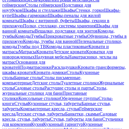
геймерские
Столы геймерские
Подставки для
ноутбуков
Шкафы и стеллажи
Шкафы
Стенки, горки
Шкафы-
купе
Шкафы-гармошки
Шкафы-пеналы для жилой
комнаты
Шкафы с витриной, буфеты
Шкафы, секции в
прихожую
Полки, стеллажи, системы хранения
Шкафы для
ванной комнаты
Вешалки, подставки для зонтов
Комоды,
тумбы
Комоды
Тумбы
Прикроватные тумбы
Обувницы, тумбы в
прихожую
Комоды, тумбы для ванной
Пеленальные столики,
комоды
Тумбы под ТВ
Комоды пластиковые
Кровати и
матрасы
Матрасы
Кровати
Детские кровати
Кроватки для
новорожденных
Надувная мебель
Наматрасники, чехлы на
матрас
Основания для
кроватей
Подматрасники
Раскладушки
Кровати-трансформеры,
шкафы-кровати
Кровати-домики
Столы
Кухонные
столы
Барные столы
Столы письменные,
компьютерные
Детские столы
Туалетные столики
Журнальные
столы
Садовые столы
Растущие столы и парты
Столы,
журнальные столики для бани
Приставные
столики
Консольные столики
Обеденные группы
Столы-
книги
Стулья
Кухонные стулья, табуреты
Барные стулья,
табуреты
Компьютерные кресла, стулья
Геймерские
кресла
Детские стулья, табуреты
Банкетки, скамьи
Садовые
кресла, стулья, табуреты
Стулья, табуреты для бани
Стульчики
для кормления
Кухня
Кухонный гарнитур
Кухонные