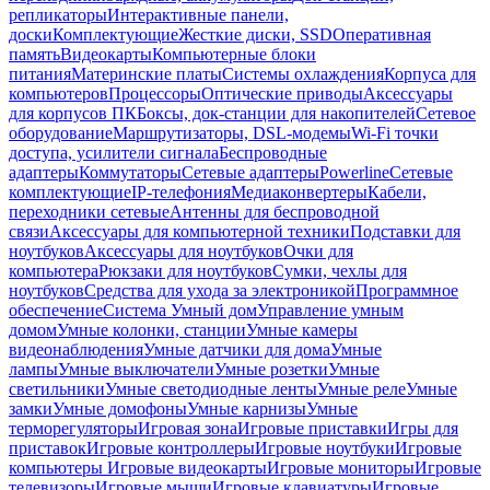
репликаторы
Интерактивные панели,
доски
Комплектующие
Жесткие диски, SSD
Оперативная
память
Видеокарты
Компьютерные блоки
питания
Материнские платы
Системы охлаждения
Корпуса для
компьютеров
Процессоры
Оптические приводы
Аксессуары
для корпусов ПК
Боксы, док-станции для накопителей
Сетевое
оборудование
Маршрутизаторы, DSL-модемы
Wi-Fi точки
доступа, усилители сигнала
Беспроводные
адаптеры
Коммутаторы
Сетевые адаптеры
Powerline
Сетевые
комплектующие
IP-телефония
Медиаконвертеры
Кабели,
переходники сетевые
Антенны для беспроводной
связи
Аксессуары для компьютерной техники
Подставки для
ноутбуков
Аксессуары для ноутбуков
Очки для
компьютера
Рюкзаки для ноутбуков
Сумки, чехлы для
ноутбуков
Средства для ухода за электроникой
Программное
обеспечение
Система Умный дом
Управление умным
домом
Умные колонки, станции
Умные камеры
видеонаблюдения
Умные датчики для дома
Умные
лампы
Умные выключатели
Умные розетки
Умные
светильники
Умные светодиодные ленты
Умные реле
Умные
замки
Умные домофоны
Умные карнизы
Умные
терморегуляторы
Игровая зона
Игровые приставки
Игры для
приставок
Игровые контроллеры
Игровые ноутбуки
Игровые
компьютеры
Игровые видеокарты
Игровые мониторы
Игровые
телевизоры
Игровые мыши
Игровые клавиатуры
Игровые