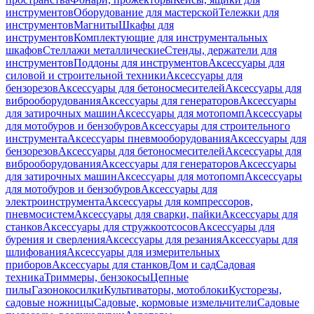
инструментов
Оборудование для мастерской
Тележки для
инструментов
Магниты
Шкафы для
инструментов
Комплектующие для инструментальных
шкафов
Стеллажи металлические
Стенды, держатели для
инструментов
Поддоны для инструментов
Аксессуары для
силовой и строительной техники
Аксессуары для
бензорезов
Аксессуары для бетоносмесителей
Аксессуары для
виброоборудования
Аксессуары для генераторов
Аксессуары
для затирочных машин
Аксессуары для мотопомп
Аксессуары
для мотобуров и бензобуров
Аксессуары для строительного
инструмента
Аксессуары пневмооборудования
Аксессуары для
бензорезов
Аксессуары для бетоносмесителей
Аксессуары для
виброоборудования
Аксессуары для генераторов
Аксессуары
для затирочных машин
Аксессуары для мотопомп
Аксессуары
для мотобуров и бензобуров
Аксессуары для
электроинструмента
Аксессуары для компрессоров,
пневмосистем
Аксессуары для сварки, пайки
Аксессуары для
станков
Аксессуары для стружкоотсосов
Аксессуары для
бурения и сверления
Аксессуары для резания
Аксессуары для
шлифования
Аксессуары для измерительных
приборов
Аксессуары для станков
Дом и сад
Садовая
техника
Триммеры, бензокосы
Цепные
пилы
Газонокосилки
Культиваторы, мотоблоки
Кусторезы,
садовые ножницы
Садовые, кормовые измельчители
Садовые