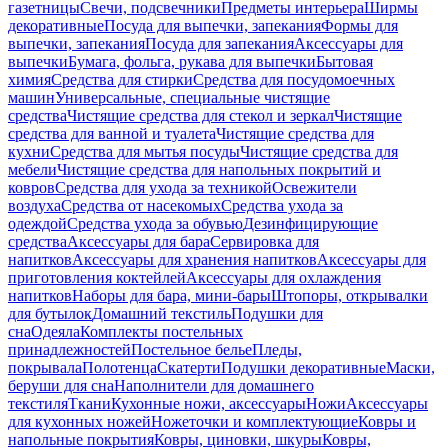
газетницы
Свечи, подсвечники
Предметы интерьера
Ширмы
декоративные
Посуда для выпечки, запекания
Формы для
выпечки, запекания
Посуда для запекания
Аксессуары для
выпечки
Бумага, фольга, рукава для выпечки
Бытовая
химия
Средства для стирки
Средства для посудомоечных
машин
Универсальные, специальные чистящие
средства
Чистящие средства для стекол и зеркал
Чистящие
средства для ванной и туалета
Чистящие средства для
кухни
Средства для мытья посуды
Чистящие средства для
мебели
Чистящие средства для напольных покрытий и
ковров
Средства для ухода за техникой
Освежители
воздуха
Средства от насекомых
Средства ухода за
одеждой
Средства ухода за обувью
Дезинфицирующие
средства
Аксессуары для бара
Сервировка для
напитков
Аксессуары для хранения напитков
Аксессуары для
приготовления коктейлей
Аксессуары для охлаждения
напитков
Наборы для бара, мини-бары
Штопоры, открывалки
для бутылок
Домашний текстиль
Подушки для
сна
Одеяла
Комплекты постельных
принадлежностей
Постельное белье
Пледы,
покрывала
Полотенца
Скатерти
Подушки декоративные
Маски,
беруши для сна
Наполнители для домашнего
текстиля
Ткани
Кухонные ножи, аксессуары
Ножи
Аксессуары
для кухонных ножей
Ножеточки и комплектующие
Ковры и
напольные покрытия
Ковры, циновки, шкуры
Ковры,