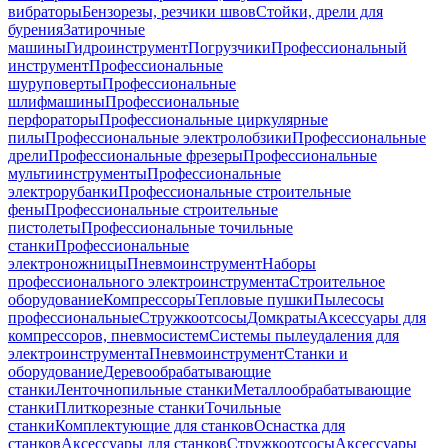
вибраторы
Бензорезы, резчики швов
Стойки, дрели для
бурения
Затирочные
машины
Гидроинструмент
Погрузчики
Профессиональный
инструмент
Профессиональные
шуруповерты
Профессиональные
шлифмашины
Профессиональные
перфораторы
Профессиональные циркулярные
пилы
Профессиональные электролобзики
Профессиональные
дрели
Профессиональные фрезеры
Профессиональные
мультиинструменты
Профессиональные
электрорубанки
Профессиональные строительные
фены
Профессиональные строительные
пистолеты
Профессиональные точильные
станки
Профессиональные
электроножницы
Пневмоинструмент
Наборы
профессионального электроинструмента
Строительное
оборудование
Компрессоры
Тепловые пушки
Пылесосы
профессиональные
Стружкоотсосы
Домкраты
Аксессуары для
компрессоров, пневмосистем
Системы пылеудаления для
электроинструмента
Пневмоинструмент
Станки и
оборудование
Деревообрабатывающие
станки
Ленточнопильные станки
Металлообрабатывающие
станки
Плиткорезные станки
Точильные
станки
Комплектующие для станков
Оснастка для
станков
Аксессуары для станков
Стружкоотсосы
Аксессуары