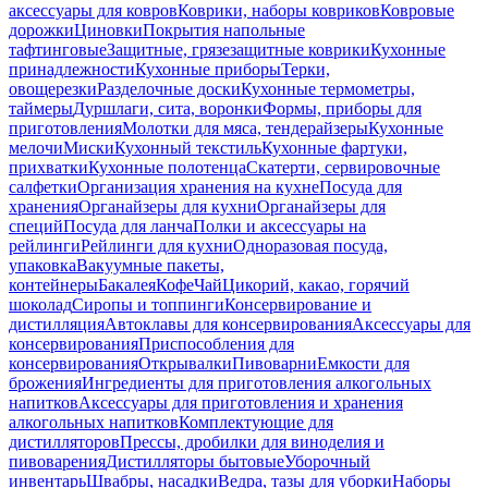
аксессуары для ковров
Коврики, наборы ковриков
Ковровые
дорожки
Циновки
Покрытия напольные
тафтинговые
Защитные, грязезащитные коврики
Кухонные
принадлежности
Кухонные приборы
Терки,
овощерезки
Разделочные доски
Кухонные термометры,
таймеры
Дуршлаги, сита, воронки
Формы, приборы для
приготовления
Молотки для мяса, тендерайзеры
Кухонные
мелочи
Миски
Кухонный текстиль
Кухонные фартуки,
прихватки
Кухонные полотенца
Скатерти, сервировочные
салфетки
Организация хранения на кухне
Посуда для
хранения
Органайзеры для кухни
Органайзеры для
специй
Посуда для ланча
Полки и аксессуары на
рейлинги
Рейлинги для кухни
Одноразовая посуда,
упаковка
Вакуумные пакеты,
контейнеры
Бакалея
Кофе
Чай
Цикорий, какао, горячий
шоколад
Сиропы и топпинги
Консервирование и
дистилляция
Автоклавы для консервирования
Аксессуары для
консервирования
Приспособления для
консервирования
Открывалки
Пивоварни
Емкости для
брожения
Ингредиенты для приготовления алкогольных
напитков
Аксессуары для приготовления и хранения
алкогольных напитков
Комплектующие для
дистилляторов
Прессы, дробилки для виноделия и
пивоварения
Дистилляторы бытовые
Уборочный
инвентарь
Швабры, насадки
Ведра, тазы для уборки
Наборы