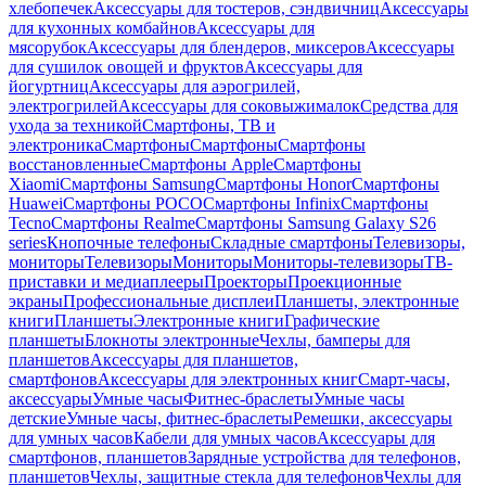
хлебопечек
Аксессуары для тостеров, сэндвичниц
Аксессуары
для кухонных комбайнов
Аксессуары для
мясорубок
Аксессуары для блендеров, миксеров
Аксессуары
для сушилок овощей и фруктов
Аксессуары для
йогуртниц
Аксессуары для аэрогрилей,
электрогрилей
Аксессуары для соковыжималок
Средства для
ухода за техникой
Смартфоны, ТВ и
электроника
Смартфоны
Смартфоны
Смартфоны
восстановленные
Смартфоны Apple
Смартфоны
Xiaomi
Смартфоны Samsung
Смартфоны Honor
Смартфоны
Huawei
Смартфоны POCO
Смартфоны Infinix
Смартфоны
Tecno
Смартфоны Realme
Смартфоны Samsung Galaxy S26
series
Кнопочные телефоны
Складные смартфоны
Телевизоры,
мониторы
Телевизоры
Мониторы
Мониторы-телевизоры
ТВ-
приставки и медиаплееры
Проекторы
Проекционные
экраны
Профессиональные дисплеи
Планшеты, электронные
книги
Планшеты
Электронные книги
Графические
планшеты
Блокноты электронные
Чехлы, бамперы для
планшетов
Аксессуары для планшетов,
смартфонов
Аксессуары для электронных книг
Смарт-часы,
аксессуары
Умные часы
Фитнес-браслеты
Умные часы
детские
Умные часы, фитнес-браслеты
Ремешки, аксессуары
для умных часов
Кабели для умных часов
Аксессуары для
смартфонов, планшетов
Зарядные устройства для телефонов,
планшетов
Чехлы, защитные стекла для телефонов
Чехлы для