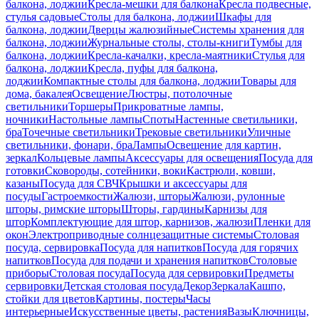
балкона, лоджии
Кресла-мешки для балкона
Кресла подвесные,
стулья садовые
Столы для балкона, лоджии
Шкафы для
балкона, лоджии
Дверцы жалюзийные
Системы хранения для
балкона, лоджии
Журнальные столы, столы-книги
Тумбы для
балкона, лоджии
Кресла-качалки, кресла-маятники
Стулья для
балкона, лоджии
Кресла, пуфы для балкона,
лоджии
Компактные столы для балкона, лоджии
Товары для
дома, бакалея
Освещение
Люстры, потолочные
светильники
Торшеры
Прикроватные лампы,
ночники
Настольные лампы
Споты
Настенные светильники,
бра
Точечные светильники
Трековые светильники
Уличные
светильники, фонари, бра
Лампы
Освещение для картин,
зеркал
Кольцевые лампы
Аксессуары для освещения
Посуда для
готовки
Сковороды, сотейники, воки
Кастрюли, ковши,
казаны
Посуда для СВЧ
Крышки и аксессуары для
посуды
Гастроемкости
Жалюзи, шторы
Жалюзи, рулонные
шторы, римские шторы
Шторы, гардины
Карнизы для
штор
Комплектующие для штор, карнизов, жалюзи
Пленки для
окон
Электроприводные солнцезащитные системы
Столовая
посуда, сервировка
Посуда для напитков
Посуда для горячих
напитков
Посуда для подачи и хранения напитков
Столовые
приборы
Столовая посуда
Посуда для сервировки
Предметы
сервировки
Детская столовая посуда
Декор
Зеркала
Кашпо,
стойки для цветов
Картины, постеры
Часы
интерьерные
Искусственные цветы, растения
Вазы
Ключницы,