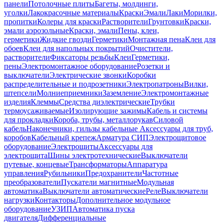
панели
Потолочные плиты
Багеты, молдинги,
уголки
Лакокрасочные материалы
Краски
Эмали
Лаки
Морилки,
пропитки
Колеры для краски
Растворители
Грунтовки
Краски,
эмали аэрозольные
Краски, эмали
Пены, клеи,
герметики
Жидкие гвозди
Герметики
Монтажная пена
Клеи для
обоев
Клеи для напольных покрытий
Очистители,
растворители
Фиксаторы резьбы
Клеи
Герметики,
пены
Электромонтажное оборудование
Розетки и
выключатели
Электрические звонки
Коробки
распределительные и подрозетники
Электропатроны
Вилки,
штепсели
Молниеприемники
Заземление
Электромонтажные
изделия
Клеммы
Средства диэлектрические
Трубки
термоусаживаемые
Изолирующие зажимы
Кабель и системы
для прокладки
Короба, трубы, металлорукав
Силовой
кабель
Наконечники, гильзы кабельные
Аксессуары для труб,
коробов
Кабельный крепеж
Арматура СИП
Электрощитовое
оборудование
Электрощиты
Аксессуары для
электрощита
Шины электротехнические
Выключатели
путевые, концевые
Трансформаторы
Аппаратура
управления
Рубильники
Предохранители
Частотные
преобразователи
Пускатели магнитные
Модульная
автоматика
Выключатели автоматические
Реле
Выключатели
нагрузки
Контакторы
Дополнительное модульное
оборудование
УЗИП
Автоматика пуска
двигателя
Дифференциальные