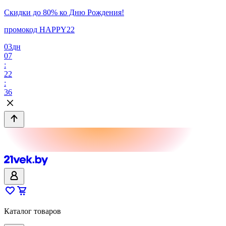
Скидки до 80% ко Дню Рождения!
промокод HAPPY22
03
дн
07
:
22
:
36
Каталог товаров