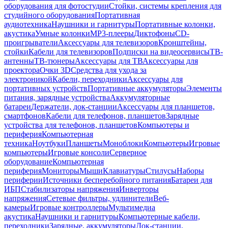
оборудования для фотостудии
Стойки, системы крепления для
студийного оборудования
Портативная
аудиотехника
Наушники и гарнитуры
Портативные колонки,
акустика
Умные колонки
MP3-плееры
Диктофоны
CD-
проигрыватели
Аксессуары для телевизоров
Кронштейны,
стойки
Кабели для телевизоров
Подписки на видеосервисы
ТВ-
антенны
ТВ-тюнеры
Аксессуары для ТВ
Аксессуары для
проектора
Очки 3D
Средства для ухода за
электроникой
Кабели, переходники
Аксессуары для
портативных устройств
Портативные аккумуляторы
Элементы
питания, зарядные устройства
Аккумуляторные
батареи
Держатели, док-станции
Аксессуары для планшетов,
смартфонов
Кабели для телефонов, планшетов
Зарядные
устройства для телефонов, планшетов
Компьютеры и
периферия
Компьютерная
техника
Ноутбуки
Планшеты
Моноблоки
Компьютеры
Игровые
компьютеры
Игровые консоли
Серверное
оборудование
Компьютерная
периферия
Мониторы
Мыши
Клавиатуры
Стилусы
Наборы
периферии
Источники бесперебойного питания
Батареи для
ИБП
Стабилизаторы напряжения
Инверторы
напряжения
Сетевые фильтры, удлинители
Веб-
камеры
Игровые контроллеры
Мультимедиа
акустика
Наушники и гарнитуры
Компьютерные кабели,
переходники
Зарядные, аккумуляторы
Док-станции,