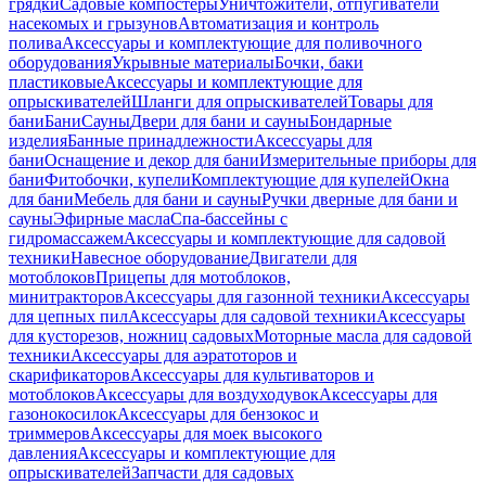
грядки
Садовые компостеры
Уничтожители, отпугиватели
насекомых и грызунов
Автоматизация и контроль
полива
Аксессуары и комплектующие для поливочного
оборудования
Укрывные материалы
Бочки, баки
пластиковые
Аксессуары и комплектующие для
опрыскивателей
Шланги для опрыскивателей
Товары для
бани
Бани
Сауны
Двери для бани и сауны
Бондарные
изделия
Банные принадлежности
Аксессуары для
бани
Оснащение и декор для бани
Измерительные приборы для
бани
Фитобочки, купели
Комплектующие для купелей
Окна
для бани
Мебель для бани и сауны
Ручки дверные для бани и
сауны
Эфирные масла
Спа-бассейны с
гидромассажем
Аксессуары и комплектующие для садовой
техники
Навесное оборудование
Двигатели для
мотоблоков
Прицепы для мотоблоков,
минитракторов
Аксессуары для газонной техники
Аксессуары
для цепных пил
Аксессуары для садовой техники
Аксессуары
для кусторезов, ножниц садовых
Моторные масла для садовой
техники
Аксессуары для аэратоторов и
скарификаторов
Аксессуары для культиваторов и
мотоблоков
Аксессуары для воздуходувок
Аксессуары для
газонокосилок
Аксессуары для бензокос и
триммеров
Аксессуары для моек высокого
давления
Аксессуары и комплектующие для
опрыскивателей
Запчасти для садовых