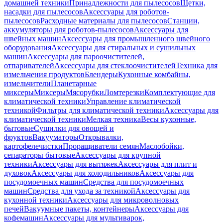
домашней техники
Принадлежности для пылесосов
Щетки,
насадки для пылесосов
Аксессуары для роботов-
пылесосов
Расходные материалы для пылесосов
Станции,
аккумуляторы для роботов-пылесосов
Аксессуары для
швейных машин
Аксессуары для промышленного швейного
оборудования
Аксессуары для стиральных и сушильных
машин
Аксессуары для пароочистителей,
отпаривателей
Аксессуары для стеклоочистителей
Техника для
измельчения продуктов
Блендеры
Кухонные комбайны,
измельчители
Планетарные
миксеры
Миксеры
Мясорубки
Ломтерезки
Комплектующие для
климатической техники
Управление климатической
техникой
Фильтры для климатической техники
Аксессуары для
климатической техники
Мелкая техника
Весы кухонные,
бытовые
Сушилки для овощей и
фруктов
Вакууматоры
Открывалки,
картофелечистки
Проращиватели семян
Маслобойки,
сепараторы бытовые
Аксессуары для крупной
техники
Аксессуары для вытяжек
Аксессуары для плит и
духовок
Аксессуары для холодильников
Аксессуары для
посудомоечных машин
Средства для посудомоечных
машин
Средства для ухода за техникой
Аксессуары для
кухонной техники
Аксессуары для микроволновых
печей
Вакуумные пакеты, контейнеры
Аксессуары для
кофемашин
Аксессуары для мультиварок,