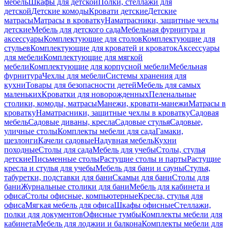
мебель
Шкафы для детской
Полки, стеллажи для
детской
Детские комоды
Кровати детские
Детские
матрасы
Матрасы в кроватку
Наматрасники, защитные чехлы
детские
Мебель для детского сада
Мебельная фурнитура и
аксессуары
Комплектующие для столов
Комплектующие для
стульев
Комплектующие для кроватей и кроваток
Аксессуары
для мебели
Комплектующие для мягкой
мебели
Комплектующие для корпусной мебели
Мебельная
фурнитура
Чехлы для мебели
Системы хранения для
кухни
Товары для безопасности детей
Мебель для самых
маленьких
Кроватки для новорожденных
Пеленальные
столики, комоды, матрасы
Манежи, кровати-манежи
Матрасы в
кроватку
Наматрасники, защитные чехлы в кроватку
Садовая
мебель
Садовые диваны, кресла
Садовые стулья
Садовые,
уличные столы
Комплекты мебели для сада
Гамаки,
шезлонги
Качели садовые
Надувная мебель
Кухни
походные
Столы для сада
Мебель для учебы
Столы, стулья
детские
Письменные столы
Растущие столы и парты
Растущие
кресла и стулья для учебы
Мебель для бани и сауны
Стулья,
табуретки, подставки для бани
Скамьи для бани
Столы для
бани
Журнальные столики для бани
Мебель для кабинета и
офиса
Столы офисные, компьютерные
Кресла, стулья для
офиса
Мягкая мебель для офиса
Шкафы офисные
Стеллажи,
полки для документов
Офисные тумбы
Комплекты мебели для
кабинета
Мебель для лоджии и балкона
Комплекты мебели для