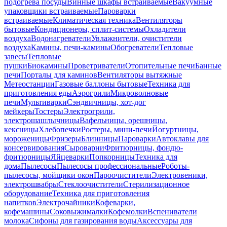
подогрева посуды
Винные шкафы встраиваемые
Вакуумные
упаковщики встраиваемые
Пароварки
встраиваемые
Климатическая техника
Вентиляторы
бытовые
Кондиционеры, сплит-системы
Охладители
воздуха
Водонагреватели
Увлажнители, очистители
воздуха
Камины, печи-камины
Обогреватели
Тепловые
завесы
Тепловые
пушки
Биокамины
Проветриватели
Отопительные печи
Банные
печи
Порталы для каминов
Вентиляторы вытяжные
Метеостанции
Газовые баллоны бытовые
Техника для
приготовления еды
Аэрогрили
Микроволновые
печи
Мультиварки
Сэндвичницы, хот-дог
мейкеры
Тостеры
Электрогрили,
электрошашлычницы
Вафельницы, орешницы,
кексницы
Хлебопечки
Ростеры, мини-печи
Йогуртницы,
мороженицы
Фризеры
Блинницы
Пароварки
Автоклавы для
консервирования
Сыроварни
Фритюрницы, фондю-
фритюрницы
Яйцеварки
Попкорницы
Техника для
дома
Пылесосы
Пылесосы профессиональные
Роботы-
пылесосы, мойщики окон
Пароочистители
Электровеники,
электрошвабры
Стеклоочистители
Стерилизационное
оборудование
Техника для приготовления
напитков
Электрочайники
Кофеварки,
кофемашины
Соковыжималки
Кофемолки
Вспениватели
молока
Сифоны для газирования воды
Аксессуары для