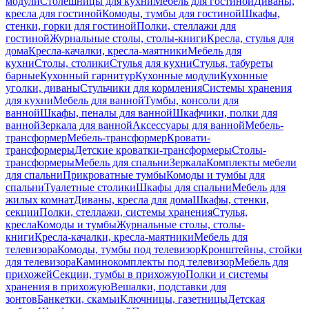
модули
Столешницы для кухни
Мебель для гостиной
Диваны,
кресла для гостиной
Комоды, тумбы для гостиной
Шкафы,
стенки, горки для гостиной
Полки, стеллажи для
гостиной
Журнальные столы, столы-книги
Кресла, стулья для
дома
Кресла-качалки, кресла-маятники
Мебель для
кухни
Столы, столики
Стулья для кухни
Стулья, табуреты
барные
Кухонный гарнитур
Кухонные модули
Кухонные
уголки, диваны
Стульчики для кормления
Системы хранения
для кухни
Мебель для ванной
Тумбы, консоли для
ванной
Шкафы, пеналы для ванной
Шкафчики, полки для
ванной
Зеркала для ванной
Аксессуары для ванной
Мебель-
трансформер
Мебель-трансформер
Кровати-
трансформеры
Детские кроватки-трансформеры
Столы-
трансформеры
Мебель для спальни
Зеркала
Комплекты мебели
для спальни
Прикроватные тумбы
Комоды и тумбы для
спальни
Туалетные столики
Шкафы для спальни
Мебель для
жилых комнат
Диваны, кресла для дома
Шкафы, стенки,
секции
Полки, стеллажи, системы хранения
Стулья,
кресла
Комоды и тумбы
Журнальные столы, столы-
книги
Кресла-качалки, кресла-маятники
Мебель для
телевизора
Комоды, тумбы под телевизор
Кронштейны, стойки
для телевизора
Каминокомплекты под телевизор
Мебель для
прихожей
Секции, тумбы в прихожую
Полки и системы
хранения в прихожую
Вешалки, подставки для
зонтов
Банкетки, скамьи
Ключницы, газетницы
Детская