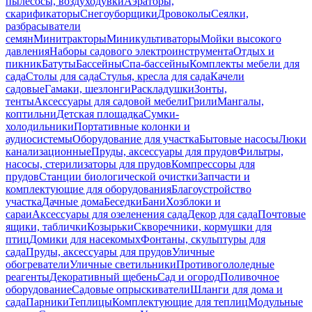
пылесосы, воздуходувки
Аэраторы,
скарификаторы
Снегоуборщики
Дровоколы
Сеялки,
разбрасыватели
семян
Минитракторы
Миникультиваторы
Мойки высокого
давления
Наборы садового электроинструмента
Отдых и
пикник
Батуты
Бассейны
Спа-бассейны
Комплекты мебели для
сада
Столы для сада
Стулья, кресла для сада
Качели
садовые
Гамаки, шезлонги
Раскладушки
Зонты,
тенты
Аксессуары для садовой мебели
Грили
Мангалы,
коптильни
Детская площадка
Сумки-
холодильники
Портативные колонки и
аудиосистемы
Оборудование для участка
Бытовые насосы
Люки
канализационные
Пруды, аксессуары для прудов
Фильтры,
насосы, стерилизаторы для прудов
Компрессоры для
прудов
Станции биологической очистки
Запчасти и
комплектующие для оборудования
Благоустройство
участка
Дачные дома
Беседки
Бани
Хозблоки и
сараи
Аксессуары для озеленения сада
Декор для сада
Почтовые
ящики, таблички
Козырьки
Скворечники, кормушки для
птиц
Домики для насекомых
Фонтаны, скульптуры для
сада
Пруды, аксессуары для прудов
Уличные
обогреватели
Уличные светильники
Противогололедные
реагенты
Декоративный щебень
Сад и огород
Поливочное
оборудование
Садовые опрыскиватели
Шланги для дома и
сада
Парники
Теплицы
Комплектующие для теплиц
Модульные