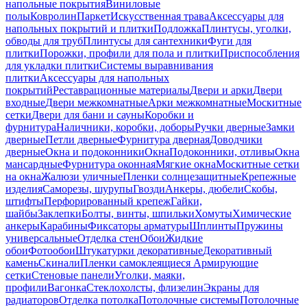
напольные покрытия
Виниловые
полы
Ковролин
Паркет
Искусственная трава
Аксессуары для
напольных покрытий и плитки
Подложка
Плинтусы, уголки,
обводы для труб
Плинтусы для сантехники
Фуги для
плитки
Порожки, профили для пола и плитки
Приспособления
для укладки плитки
Системы выравнивания
плитки
Аксессуары для напольных
покрытий
Реставрационные материалы
Двери и арки
Двери
входные
Двери межкомнатные
Арки межкомнатные
Москитные
сетки
Двери для бани и сауны
Коробки и
фурнитура
Наличники, коробки, доборы
Ручки дверные
Замки
дверные
Петли дверные
Фурнитура дверная
Доводчики
дверные
Окна и подоконники
Окна
Подоконники, отливы
Окна
мансардные
Фурнитура оконная
Мягкие окна
Москитные сетки
на окна
Жалюзи уличные
Пленки солнцезащитные
Крепежные
изделия
Саморезы, шурупы
Гвозди
Анкеры, дюбели
Скобы,
штифты
Перфорированный крепеж
Гайки,
шайбы
Заклепки
Болты, винты, шпильки
Хомуты
Химические
анкеры
Карабины
Фиксаторы арматуры
Шплинты
Пружины
универсальные
Отделка стен
Обои
Жидкие
обои
Фотообои
Штукатурки декоративные
Декоративный
камень
Скинали
Пленки самоклеящиеся
Армирующие
сетки
Стеновые панели
Уголки, маяки,
профили
Вагонка
Стеклохолсты, флизелин
Экраны для
радиаторов
Отделка потолка
Потолочные системы
Потолочные