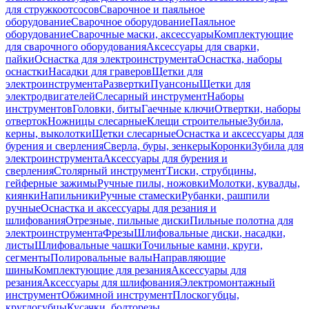
для стружкоотсосов
Сварочное и паяльное
оборудование
Сварочное оборудование
Паяльное
оборудование
Сварочные маски, аксессуары
Комплектующие
для сварочного оборудования
Аксессуары для сварки,
пайки
Оснастка для электроинструмента
Оснастка, наборы
оснастки
Насадки для граверов
Щетки для
электроинструмента
Развертки
Пуансоны
Щетки для
электродвигателей
Слесарный инструмент
Наборы
инструментов
Головки, биты
Гаечные ключи
Отвертки, наборы
отверток
Ножницы слесарные
Клещи строительные
Зубила,
керны, выколотки
Щетки слесарные
Оснастка и аксессуары для
бурения и сверления
Сверла, буры, зенкеры
Коронки
Зубила для
электроинструмента
Аксессуары для бурения и
сверления
Столярный инструмент
Тиски, струбцины,
гейферные зажимы
Ручные пилы, ножовки
Молотки, кувалды,
киянки
Напильники
Ручные стамески
Рубанки, рашпили
ручные
Оснастка и аксессуары для резания и
шлифования
Отрезные, пильные диски
Пильные полотна для
электроинструмента
Фрезы
Шлифовальные диски, насадки,
листы
Шлифовальные чашки
Точильные камни, круги,
сегменты
Полировальные валы
Направляющие
шины
Комплектующие для резания
Аксессуары для
резания
Аксессуары для шлифования
Электромонтажный
инструмент
Обжимной инструмент
Плоскогубцы,
круглогубцы
Кусачки, болторезы,