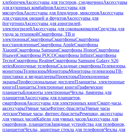
хлебопечек
Аксессуары для тостеров, сэндвичниц
Аксессуары
для кухонных комбайнов
Аксессуары для
мясорубок
Аксессуары для блендеров, миксеров
Аксессуары
для сушилок овощей и фруктов
Аксессуары для
йогуртниц
Аксессуары для аэрогрилей,
электрогрилей
Аксессуары для соковыжималок
Средства для
ухода за техникой
Смартфоны, ТВ и
электроника
Смартфоны
Смартфоны
Смартфоны
восстановленные
Смартфоны Apple
Смартфоны
Xiaomi
Смартфоны Samsung
Смартфоны Honor
Смартфоны
Huawei
Смартфоны POCO
Смартфоны Infinix
Смартфоны
Tecno
Смартфоны Realme
Смартфоны Samsung Galaxy S26
series
Кнопочные телефоны
Складные смартфоны
Телевизоры,
мониторы
Телевизоры
Мониторы
Мониторы-телевизоры
ТВ-
приставки и медиаплееры
Проекторы
Проекционные
экраны
Профессиональные дисплеи
Планшеты, электронные
книги
Планшеты
Электронные книги
Графические
планшеты
Блокноты электронные
Чехлы, бамперы для
планшетов
Аксессуары для планшетов,
смартфонов
Аксессуары для электронных книг
Смарт-часы,
аксессуары
Умные часы
Фитнес-браслеты
Умные часы
детские
Умные часы, фитнес-браслеты
Ремешки, аксессуары
для умных часов
Кабели для умных часов
Аксессуары для
смартфонов, планшетов
Зарядные устройства для телефонов,
планшетов
Чехлы, защитные стекла для телефонов
Чехлы для