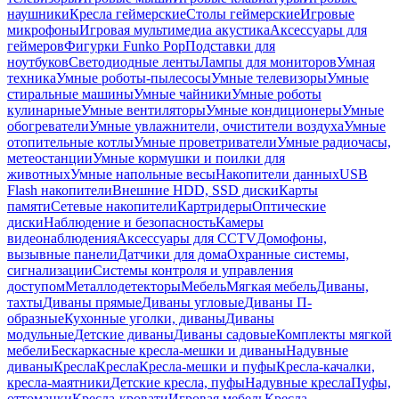
наушники
Кресла геймерские
Столы геймерские
Игровые
микрофоны
Игровая мультимедиа акустика
Аксессуары для
геймеров
Фигурки Funko Pop
Подставки для
ноутбуков
Светодиодные ленты
Лампы для мониторов
Умная
техника
Умные роботы-пылесосы
Умные телевизоры
Умные
стиральные машины
Умные чайники
Умные роботы
кулинарные
Умные вентиляторы
Умные кондиционеры
Умные
обогреватели
Умные увлажнители, очистители воздуха
Умные
отопительные котлы
Умные проветриватели
Умные радиочасы,
метеостанции
Умные кормушки и поилки для
животных
Умные напольные весы
Накопители данных
USB
Flash накопители
Внешние HDD, SSD диски
Карты
памяти
Сетевые накопители
Картридеры
Оптические
диски
Наблюдение и безопасность
Камеры
видеонаблюдения
Аксессуары для CCTV
Домофоны,
вызывные панели
Датчики для дома
Охранные системы,
сигнализации
Системы контроля и управления
доступом
Металлодетекторы
Мебель
Мягкая мебель
Диваны,
тахты
Диваны прямые
Диваны угловые
Диваны П-
образные
Кухонные уголки, диваны
Диваны
модульные
Детские диваны
Диваны садовые
Комплекты мягкой
мебели
Бескаркасные кресла-мешки и диваны
Надувные
диваны
Кресла
Кресла
Кресла-мешки и пуфы
Кресла-качалки,
кресла-маятники
Детские кресла, пуфы
Надувные кресла
Пуфы,
оттоманки
Кресла-кровати
Игровая мебель
Кресла