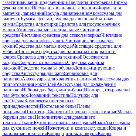
газетницы
Свечи, подсвечники
Предметы интерьера
Ширмы
декоративные
Посуда для выпечки, запекания
Формы для
выпечки, запекания
Посуда для запекания
Аксессуары для
выпечки
Бумага, фольга, рукава для выпечки
Бытовая
химия
Средства для стирки
Средства для посудомоечных
машин
Универсальные, специальные чистящие
средства
Чистящие средства для стекол и зеркал
Чистящие
средства для ванной и туалета
Чистящие средства для
кухни
Средства для мытья посуды
Чистящие средства для
мебели
Чистящие средства для напольных покрытий и
ковров
Средства для ухода за техникой
Освежители
воздуха
Средства от насекомых
Средства ухода за
одеждой
Средства ухода за обувью
Дезинфицирующие
средства
Аксессуары для бара
Сервировка для
напитков
Аксессуары для хранения напитков
Аксессуары для
приготовления коктейлей
Аксессуары для охлаждения
напитков
Наборы для бара, мини-бары
Штопоры, открывалки
для бутылок
Домашний текстиль
Подушки для
сна
Одеяла
Комплекты постельных
принадлежностей
Постельное белье
Пледы,
покрывала
Полотенца
Скатерти
Подушки декоративные
Маски,
беруши для сна
Наполнители для домашнего
текстиля
Ткани
Кухонные ножи, аксессуары
Ножи
Аксессуары
для кухонных ножей
Ножеточки и комплектующие
Ковры и
напольные покрытия
Ковры, циновки, шкуры
Ковры,