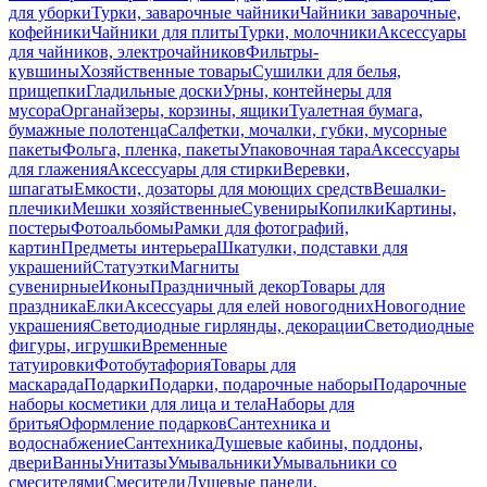
для уборки
Турки, заварочные чайники
Чайники заварочные,
кофейники
Чайники для плиты
Турки, молочники
Аксессуары
для чайников, электрочайников
Фильтры-
кувшины
Хозяйственные товары
Сушилки для белья,
прищепки
Гладильные доски
Урны, контейнеры для
мусора
Органайзеры, корзины, ящики
Туалетная бумага,
бумажные полотенца
Салфетки, мочалки, губки, мусорные
пакеты
Фольга, пленка, пакеты
Упаковочная тара
Аксессуары
для глажения
Аксессуары для стирки
Веревки,
шпагаты
Емкости, дозаторы для моющих средств
Вешалки-
плечики
Мешки хозяйственные
Сувениры
Копилки
Картины,
постеры
Фотоальбомы
Рамки для фотографий,
картин
Предметы интерьера
Шкатулки, подставки для
украшений
Статуэтки
Магниты
сувенирные
Иконы
Праздничный декор
Товары для
праздника
Елки
Аксессуары для елей новогодних
Новогодние
украшения
Светодиодные гирлянды, декорации
Светодиодные
фигуры, игрушки
Временные
татуировки
Фотобутафория
Товары для
маскарада
Подарки
Подарки, подарочные наборы
Подарочные
наборы косметики для лица и тела
Наборы для
бритья
Оформление подарков
Сантехника и
водоснабжение
Сантехника
Душевые кабины, поддоны,
двери
Ванны
Унитазы
Умывальники
Умывальники со
смесителями
Смесители
Душевые панели,