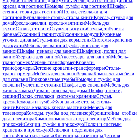
модули
Столешницы для кухни
Мебель для гостиной
Диваны,
кресла для гостиной
Комоды, тумбы для гостиной
Шкафы,
стенки, горки для гостиной
Полки, стеллажи для
гостиной
Журнальные столы, столы-книги
Кресла, стулья для
дома
Кресла-качалки, кресла-маятники
Мебель для
кухни
Столы, столики
Стулья для кухни
Стулья, табуреты
барные
Кухонный гарнитур
Кухонные модули
Кухонные
уголки, диваны
Стульчики для кормления
Системы хранения
для кухни
Мебель для ванной
Тумбы, консоли для
ванной
Шкафы, пеналы для ванной
Шкафчики, полки для
ванной
Зеркала для ванной
Аксессуары для ванной
Мебель-
трансформер
Мебель-трансформер
Кровати-
трансформеры
Детские кроватки-трансформеры
Столы-
трансформеры
Мебель для спальни
Зеркала
Комплекты мебели
для спальни
Прикроватные тумбы
Комоды и тумбы для
спальни
Туалетные столики
Шкафы для спальни
Мебель для
жилых комнат
Диваны, кресла для дома
Шкафы, стенки,
секции
Полки, стеллажи, системы хранения
Стулья,
кресла
Комоды и тумбы
Журнальные столы, столы-
книги
Кресла-качалки, кресла-маятники
Мебель для
телевизора
Комоды, тумбы под телевизор
Кронштейны, стойки
для телевизора
Каминокомплекты под телевизор
Мебель для
прихожей
Секции, тумбы в прихожую
Полки и системы
хранения в прихожую
Вешалки, подставки для
зонтов
Банкетки, скамьи
Ключницы, газетницы
Детская