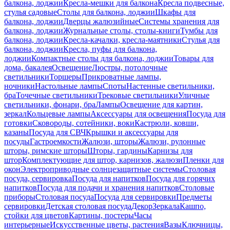
балкона, лоджии
Кресла-мешки для балкона
Кресла подвесные,
стулья садовые
Столы для балкона, лоджии
Шкафы для
балкона, лоджии
Дверцы жалюзийные
Системы хранения для
балкона, лоджии
Журнальные столы, столы-книги
Тумбы для
балкона, лоджии
Кресла-качалки, кресла-маятники
Стулья для
балкона, лоджии
Кресла, пуфы для балкона,
лоджии
Компактные столы для балкона, лоджии
Товары для
дома, бакалея
Освещение
Люстры, потолочные
светильники
Торшеры
Прикроватные лампы,
ночники
Настольные лампы
Споты
Настенные светильники,
бра
Точечные светильники
Трековые светильники
Уличные
светильники, фонари, бра
Лампы
Освещение для картин,
зеркал
Кольцевые лампы
Аксессуары для освещения
Посуда для
готовки
Сковороды, сотейники, воки
Кастрюли, ковши,
казаны
Посуда для СВЧ
Крышки и аксессуары для
посуды
Гастроемкости
Жалюзи, шторы
Жалюзи, рулонные
шторы, римские шторы
Шторы, гардины
Карнизы для
штор
Комплектующие для штор, карнизов, жалюзи
Пленки для
окон
Электроприводные солнцезащитные системы
Столовая
посуда, сервировка
Посуда для напитков
Посуда для горячих
напитков
Посуда для подачи и хранения напитков
Столовые
приборы
Столовая посуда
Посуда для сервировки
Предметы
сервировки
Детская столовая посуда
Декор
Зеркала
Кашпо,
стойки для цветов
Картины, постеры
Часы
интерьерные
Искусственные цветы, растения
Вазы
Ключницы,