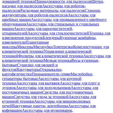
домашней техники
Принадлежности для пылесосов
Щетки,
насадки для пылесосов
Аксессуары для роботов-
пылесосов
Расходные материалы для пылесосов
Станции,
аккумуляторы для роботов-пылесосов
Аксессуары для
швейных машин
Аксессуары для промышленного швейного
оборудования
Аксессуары для стиральных и сушильных
машин
Аксессуары для пароочистителей,
отпаривателей
Аксессуары для стеклоочистителей
Техника для
измельчения продуктов
Блендеры
Кухонные комбайны,
измельчители
Планетарные
миксеры
Миксеры
Мясорубки
Ломтерезки
Комплектующие для
климатической техники
Управление климатической
техникой
Фильтры для климатической техники
Аксессуары для
климатической техники
Мелкая техника
Весы кухонные,
бытовые
Сушилки для овощей и
фруктов
Вакууматоры
Открывалки,
картофелечистки
Проращиватели семян
Маслобойки,
сепараторы бытовые
Аксессуары для крупной
техники
Аксессуары для вытяжек
Аксессуары для плит и
духовок
Аксессуары для холодильников
Аксессуары для
посудомоечных машин
Средства для посудомоечных
машин
Средства для ухода за техникой
Аксессуары для
кухонной техники
Аксессуары для микроволновых
печей
Вакуумные пакеты, контейнеры
Аксессуары для
кофемашин
Аксессуары для мультиварок,