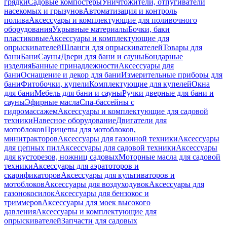
грядки
Садовые компостеры
Уничтожители, отпугиватели
насекомых и грызунов
Автоматизация и контроль
полива
Аксессуары и комплектующие для поливочного
оборудования
Укрывные материалы
Бочки, баки
пластиковые
Аксессуары и комплектующие для
опрыскивателей
Шланги для опрыскивателей
Товары для
бани
Бани
Сауны
Двери для бани и сауны
Бондарные
изделия
Банные принадлежности
Аксессуары для
бани
Оснащение и декор для бани
Измерительные приборы для
бани
Фитобочки, купели
Комплектующие для купелей
Окна
для бани
Мебель для бани и сауны
Ручки дверные для бани и
сауны
Эфирные масла
Спа-бассейны с
гидромассажем
Аксессуары и комплектующие для садовой
техники
Навесное оборудование
Двигатели для
мотоблоков
Прицепы для мотоблоков,
минитракторов
Аксессуары для газонной техники
Аксессуары
для цепных пил
Аксессуары для садовой техники
Аксессуары
для кусторезов, ножниц садовых
Моторные масла для садовой
техники
Аксессуары для аэратоторов и
скарификаторов
Аксессуары для культиваторов и
мотоблоков
Аксессуары для воздуходувок
Аксессуары для
газонокосилок
Аксессуары для бензокос и
триммеров
Аксессуары для моек высокого
давления
Аксессуары и комплектующие для
опрыскивателей
Запчасти для садовых