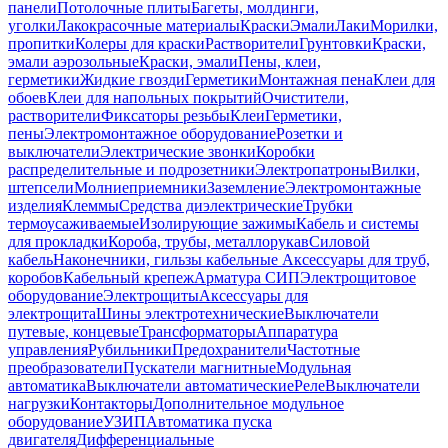
панели
Потолочные плиты
Багеты, молдинги,
уголки
Лакокрасочные материалы
Краски
Эмали
Лаки
Морилки,
пропитки
Колеры для краски
Растворители
Грунтовки
Краски,
эмали аэрозольные
Краски, эмали
Пены, клеи,
герметики
Жидкие гвозди
Герметики
Монтажная пена
Клеи для
обоев
Клеи для напольных покрытий
Очистители,
растворители
Фиксаторы резьбы
Клеи
Герметики,
пены
Электромонтажное оборудование
Розетки и
выключатели
Электрические звонки
Коробки
распределительные и подрозетники
Электропатроны
Вилки,
штепсели
Молниеприемники
Заземление
Электромонтажные
изделия
Клеммы
Средства диэлектрические
Трубки
термоусаживаемые
Изолирующие зажимы
Кабель и системы
для прокладки
Короба, трубы, металлорукав
Силовой
кабель
Наконечники, гильзы кабельные
Аксессуары для труб,
коробов
Кабельный крепеж
Арматура СИП
Электрощитовое
оборудование
Электрощиты
Аксессуары для
электрощита
Шины электротехнические
Выключатели
путевые, концевые
Трансформаторы
Аппаратура
управления
Рубильники
Предохранители
Частотные
преобразователи
Пускатели магнитные
Модульная
автоматика
Выключатели автоматические
Реле
Выключатели
нагрузки
Контакторы
Дополнительное модульное
оборудование
УЗИП
Автоматика пуска
двигателя
Дифференциальные