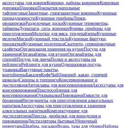
аксессуары для ковров
Коврики, наборы ковриков
Ковровые
дорожки
Циновки
Покрытия напольные
тафтинговые
Защитные, грязезащитные коврики
Кухонные
принадлежности
Кухонные приборы
Терки,
овощерезки
Разделочные доски
Кухонные термометры,
таймеры
Дуршлаги, сита, воронки
Формы, приборы для
приготовления
Молотки для мяса, тендерайзеры
Кухонные
мелочи
Миски
Кухонный текстиль
Кухонные фартуки,
прихватки
Кухонные полотенца
Скатерти, сервировочные
салфетки
Организация хранения на кухне
Посуда для
хранения
Органайзеры для кухни
Органайзеры для
специй
Посуда для ланча
Полки и аксессуары на
рейлинги
Рейлинги для кухни
Одноразовая посуда,
упаковка
Вакуумные пакеты,
контейнеры
Бакалея
Кофе
Чай
Цикорий, какао, горячий
шоколад
Сиропы и топпинги
Консервирование и
дистилляция
Автоклавы для консервирования
Аксессуары для
консервирования
Приспособления для
консервирования
Открывалки
Пивоварни
Емкости для
брожения
Ингредиенты для приготовления алкогольных
напитков
Аксессуары для приготовления и хранения
алкогольных напитков
Комплектующие для
дистилляторов
Прессы, дробилки для виноделия и
пивоварения
Дистилляторы бытовые
Уборочный
инвентарь
Швабры, насадки
Ведра, тазы для уборки
Наборы