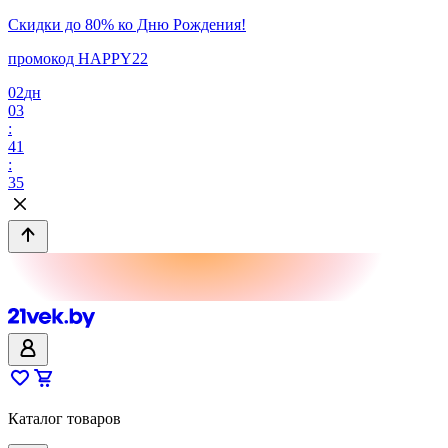
Скидки до 80% ко Дню Рождения!
промокод HAPPY22
02
дн
03
:
41
:
35
Каталог товаров