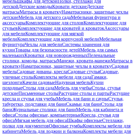
мебель
Шкафы для детской
Полки, стеллажи для
детской
Детские комоды
Кровати детские
Детские
матрасы
Матрасы в кроватку
Наматрасники, защитные чехлы
детские
Мебель для детского сада
Мебельная фурнитура и
аксессуары
Комплектующие для столов
Комплектующие для
стульев
Комплектующие для кроватей и кроваток
Аксессуары
для мебели
Комплектующие для мягкой
мебели
Комплектующие для корпусной мебели
Мебельная
фурнитура
Чехлы для мебели
Системы хранения для
кухни
Товары для безопасности детей
Мебель для самых
маленьких
Кроватки для новорожденных
Пеленальные
столики, комоды, матрасы
Манежи, кровати-манежи
Матрасы в
кроватку
Наматрасники, защитные чехлы в кроватку
Садовая
мебель
Садовые диваны, кресла
Садовые стулья
Садовые,
уличные столы
Комплекты мебели для сада
Гамаки,
шезлонги
Качели садовые
Надувная мебель
Кухни
походные
Столы для сада
Мебель для учебы
Столы, стулья
детские
Письменные столы
Растущие столы и парты
Растущие
кресла и стулья для учебы
Мебель для бани и сауны
Стулья,
табуретки, подставки для бани
Скамьи для бани
Столы для
бани
Журнальные столики для бани
Мебель для кабинета и
офиса
Столы офисные, компьютерные
Кресла, стулья для
офиса
Мягкая мебель для офиса
Шкафы офисные
Стеллажи,
полки для документов
Офисные тумбы
Комплекты мебели для
кабинета
Мебель для лоджии и балкона
Комплекты мебели для