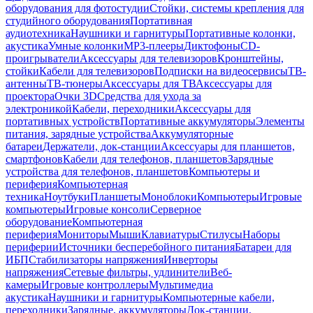
оборудования для фотостудии
Стойки, системы крепления для
студийного оборудования
Портативная
аудиотехника
Наушники и гарнитуры
Портативные колонки,
акустика
Умные колонки
MP3-плееры
Диктофоны
CD-
проигрыватели
Аксессуары для телевизоров
Кронштейны,
стойки
Кабели для телевизоров
Подписки на видеосервисы
ТВ-
антенны
ТВ-тюнеры
Аксессуары для ТВ
Аксессуары для
проектора
Очки 3D
Средства для ухода за
электроникой
Кабели, переходники
Аксессуары для
портативных устройств
Портативные аккумуляторы
Элементы
питания, зарядные устройства
Аккумуляторные
батареи
Держатели, док-станции
Аксессуары для планшетов,
смартфонов
Кабели для телефонов, планшетов
Зарядные
устройства для телефонов, планшетов
Компьютеры и
периферия
Компьютерная
техника
Ноутбуки
Планшеты
Моноблоки
Компьютеры
Игровые
компьютеры
Игровые консоли
Серверное
оборудование
Компьютерная
периферия
Мониторы
Мыши
Клавиатуры
Стилусы
Наборы
периферии
Источники бесперебойного питания
Батареи для
ИБП
Стабилизаторы напряжения
Инверторы
напряжения
Сетевые фильтры, удлинители
Веб-
камеры
Игровые контроллеры
Мультимедиа
акустика
Наушники и гарнитуры
Компьютерные кабели,
переходники
Зарядные, аккумуляторы
Док-станции,