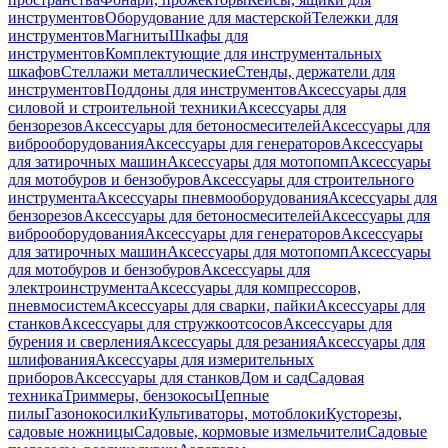
инструментов
Оборудование для мастерской
Тележки для
инструментов
Магниты
Шкафы для
инструментов
Комплектующие для инструментальных
шкафов
Стеллажи металлические
Стенды, держатели для
инструментов
Поддоны для инструментов
Аксессуары для
силовой и строительной техники
Аксессуары для
бензорезов
Аксессуары для бетоносмесителей
Аксессуары для
виброоборудования
Аксессуары для генераторов
Аксессуары
для затирочных машин
Аксессуары для мотопомп
Аксессуары
для мотобуров и бензобуров
Аксессуары для строительного
инструмента
Аксессуары пневмооборудования
Аксессуары для
бензорезов
Аксессуары для бетоносмесителей
Аксессуары для
виброоборудования
Аксессуары для генераторов
Аксессуары
для затирочных машин
Аксессуары для мотопомп
Аксессуары
для мотобуров и бензобуров
Аксессуары для
электроинструмента
Аксессуары для компрессоров,
пневмосистем
Аксессуары для сварки, пайки
Аксессуары для
станков
Аксессуары для стружкоотсосов
Аксессуары для
бурения и сверления
Аксессуары для резания
Аксессуары для
шлифования
Аксессуары для измерительных
приборов
Аксессуары для станков
Дом и сад
Садовая
техника
Триммеры, бензокосы
Цепные
пилы
Газонокосилки
Культиваторы, мотоблоки
Кусторезы,
садовые ножницы
Садовые, кормовые измельчители
Садовые