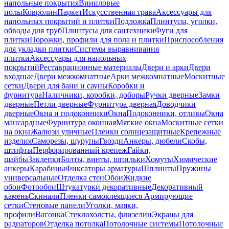
напольные покрытия
Виниловые
полы
Ковролин
Паркет
Искусственная трава
Аксессуары для
напольных покрытий и плитки
Подложка
Плинтусы, уголки,
обводы для труб
Плинтусы для сантехники
Фуги для
плитки
Порожки, профили для пола и плитки
Приспособления
для укладки плитки
Системы выравнивания
плитки
Аксессуары для напольных
покрытий
Реставрационные материалы
Двери и арки
Двери
входные
Двери межкомнатные
Арки межкомнатные
Москитные
сетки
Двери для бани и сауны
Коробки и
фурнитура
Наличники, коробки, доборы
Ручки дверные
Замки
дверные
Петли дверные
Фурнитура дверная
Доводчики
дверные
Окна и подоконники
Окна
Подоконники, отливы
Окна
мансардные
Фурнитура оконная
Мягкие окна
Москитные сетки
на окна
Жалюзи уличные
Пленки солнцезащитные
Крепежные
изделия
Саморезы, шурупы
Гвозди
Анкеры, дюбели
Скобы,
штифты
Перфорированный крепеж
Гайки,
шайбы
Заклепки
Болты, винты, шпильки
Хомуты
Химические
анкеры
Карабины
Фиксаторы арматуры
Шплинты
Пружины
универсальные
Отделка стен
Обои
Жидкие
обои
Фотообои
Штукатурки декоративные
Декоративный
камень
Скинали
Пленки самоклеящиеся
Армирующие
сетки
Стеновые панели
Уголки, маяки,
профили
Вагонка
Стеклохолсты, флизелин
Экраны для
радиаторов
Отделка потолка
Потолочные системы
Потолочные