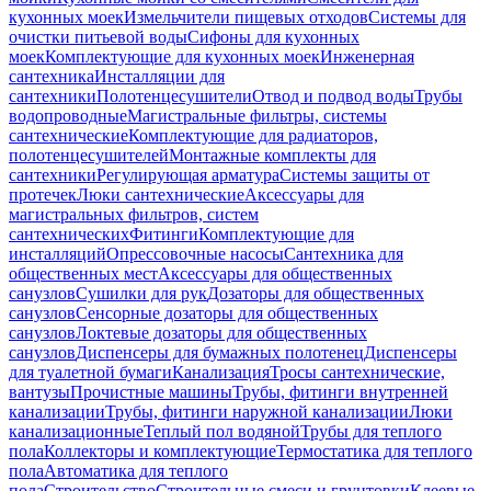
кухонных моек
Измельчители пищевых отходов
Системы для
очистки питьевой воды
Сифоны для кухонных
моек
Комплектующие для кухонных моек
Инженерная
сантехника
Инсталляции для
сантехники
Полотенцесушители
Отвод и подвод воды
Трубы
водопроводные
Магистральные фильтры, системы
сантехнические
Комплектующие для радиаторов,
полотенцесушителей
Монтажные комплекты для
сантехники
Регулирующая арматура
Системы защиты от
протечек
Люки сантехнические
Аксессуары для
магистральных фильтров, систем
сантехнических
Фитинги
Комплектующие для
инсталляций
Опрессовочные насосы
Сантехника для
общественных мест
Аксессуары для общественных
санузлов
Сушилки для рук
Дозаторы для общественных
санузлов
Сенсорные дозаторы для общественных
санузлов
Локтевые дозаторы для общественных
санузлов
Диспенсеры для бумажных полотенец
Диспенсеры
для туалетной бумаги
Канализация
Тросы сантехнические,
вантузы
Прочистные машины
Трубы, фитинги внутренней
канализации
Трубы, фитинги наружной канализации
Люки
канализационные
Теплый пол водяной
Трубы для теплого
пола
Коллекторы и комплектующие
Термостатика для теплого
пола
Автоматика для теплого
пола
Строительство
Строительные смеси и грунтовки
Клеевые