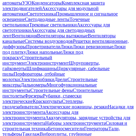
автоматы
УЗО
Конденсаторы
Комплексная защита
электродвигателей
Аксессуары для модульной
автоматики
Светотехника
Промышленное и сигнальное
освещение
Светодиодные ленты
Точечные
светильники
Трековые светильники
Аксессуары для
светотехники
Аксессуары для светодиодных
лент
Вентиляция
Вентиляторы вытяжные
Вентиляторы
канальные
Системы воздуховодов
Решетки вентиляционные,
диффузоры
Проветриватели
Люки
Люки ревизионные
Люки
под плитку
Люки напольные
Люки под
покраску
Строительный
инструмент
Электроинструмент
Шуруповерты,
гайковерты
Шлифмашины
Циркулярные, сабельные
пилы
Перфораторы, отбойные
молотки
Электролобзики
Дрели
Строительные
миксеры
Дальномеры
Многофункциональные
инструменты
Строительные фены
Строительные
пистолеты
Фрезеры
Рубанки, стамески
электрические
Краскопульты
Степлеры,
гвоздезабиватели
Электрические ножницы, резаки
Насадки для
электроинструмента
Аксессуары для
электроинструмента
Аккумуляторы, зарядные устройства для
электроинструмента
Наборы электроинструмента
Силовая и
строительная техника
Бетоносмесители
Генераторы
Тали,
тельферы
Такелаж
Виброплиты, глубинные