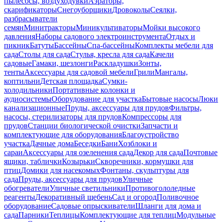
пылесосы, воздуходувки
Аэраторы,
скарификаторы
Снегоуборщики
Дровоколы
Сеялки,
разбрасыватели
семян
Минитракторы
Миникультиваторы
Мойки высокого
давления
Наборы садового электроинструмента
Отдых и
пикник
Батуты
Бассейны
Спа-бассейны
Комплекты мебели для
сада
Столы для сада
Стулья, кресла для сада
Качели
садовые
Гамаки, шезлонги
Раскладушки
Зонты,
тенты
Аксессуары для садовой мебели
Грили
Мангалы,
коптильни
Детская площадка
Сумки-
холодильники
Портативные колонки и
аудиосистемы
Оборудование для участка
Бытовые насосы
Люки
канализационные
Пруды, аксессуары для прудов
Фильтры,
насосы, стерилизаторы для прудов
Компрессоры для
прудов
Станции биологической очистки
Запчасти и
комплектующие для оборудования
Благоустройство
участка
Дачные дома
Беседки
Бани
Хозблоки и
сараи
Аксессуары для озеленения сада
Декор для сада
Почтовые
ящики, таблички
Козырьки
Скворечники, кормушки для
птиц
Домики для насекомых
Фонтаны, скульптуры для
сада
Пруды, аксессуары для прудов
Уличные
обогреватели
Уличные светильники
Противогололедные
реагенты
Декоративный щебень
Сад и огород
Поливочное
оборудование
Садовые опрыскиватели
Шланги для дома и
сада
Парники
Теплицы
Комплектующие для теплиц
Модульные