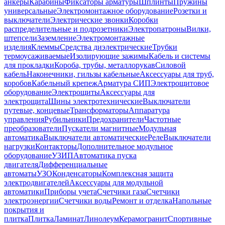
анкеры
Карабины
Фиксаторы арматуры
Шплинты
Пружины
универсальные
Электромонтажное оборудование
Розетки и
выключатели
Электрические звонки
Коробки
распределительные и подрозетники
Электропатроны
Вилки,
штепсели
Заземление
Электромонтажные
изделия
Клеммы
Средства диэлектрические
Трубки
термоусаживаемые
Изолирующие зажимы
Кабель и системы
для прокладки
Короба, трубы, металлорукав
Силовой
кабель
Наконечники, гильзы кабельные
Аксессуары для труб,
коробов
Кабельный крепеж
Арматура СИП
Электрощитовое
оборудование
Электрощиты
Аксессуары для
электрощита
Шины электротехнические
Выключатели
путевые, концевые
Трансформаторы
Аппаратура
управления
Рубильники
Предохранители
Частотные
преобразователи
Пускатели магнитные
Модульная
автоматика
Выключатели автоматические
Реле
Выключатели
нагрузки
Контакторы
Дополнительное модульное
оборудование
УЗИП
Автоматика пуска
двигателя
Дифференциальные
автоматы
УЗО
Конденсаторы
Комплексная защита
электродвигателей
Аксессуары для модульной
автоматики
Приборы учета
Счетчики газа
Счетчики
электроэнергии
Счетчики воды
Ремонт и отделка
Напольные
покрытия и
плитка
Плитка
Ламинат
Линолеум
Керамогранит
Спортивные