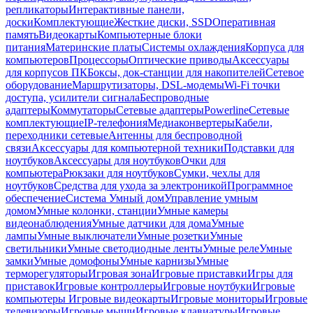
репликаторы
Интерактивные панели,
доски
Комплектующие
Жесткие диски, SSD
Оперативная
память
Видеокарты
Компьютерные блоки
питания
Материнские платы
Системы охлаждения
Корпуса для
компьютеров
Процессоры
Оптические приводы
Аксессуары
для корпусов ПК
Боксы, док-станции для накопителей
Сетевое
оборудование
Маршрутизаторы, DSL-модемы
Wi-Fi точки
доступа, усилители сигнала
Беспроводные
адаптеры
Коммутаторы
Сетевые адаптеры
Powerline
Сетевые
комплектующие
IP-телефония
Медиаконвертеры
Кабели,
переходники сетевые
Антенны для беспроводной
связи
Аксессуары для компьютерной техники
Подставки для
ноутбуков
Аксессуары для ноутбуков
Очки для
компьютера
Рюкзаки для ноутбуков
Сумки, чехлы для
ноутбуков
Средства для ухода за электроникой
Программное
обеспечение
Система Умный дом
Управление умным
домом
Умные колонки, станции
Умные камеры
видеонаблюдения
Умные датчики для дома
Умные
лампы
Умные выключатели
Умные розетки
Умные
светильники
Умные светодиодные ленты
Умные реле
Умные
замки
Умные домофоны
Умные карнизы
Умные
терморегуляторы
Игровая зона
Игровые приставки
Игры для
приставок
Игровые контроллеры
Игровые ноутбуки
Игровые
компьютеры
Игровые видеокарты
Игровые мониторы
Игровые
телевизоры
Игровые мыши
Игровые клавиатуры
Игровые