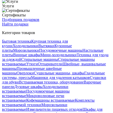
Услуги
Сертификаты
Подборщик подарков
Найти подарки
Категории товаров
Бытовая техника
Крупная техника для
кухни
Холодильники
Вытяжки
Кухонные
плиты
Морозильники
Посудомоечные машины
Настольные
плиты
Винные шкафы
Мини-холодильники
Техника для ухода
за одеждой
Стиральные машины
Стиральные машины
встраиваемые
Утюги
Отпариватели
Швейные, вышивальные
машины
Промышленные швейные
машины
Оверлоки
Сушильные машины, шкафы
Гладильные
системы, прессы
Машинки для удаления катышков
Сушилки
для обуви
Встраиваемая техника, оборудование
Варочные
панели
Духовые шкафы
Холодильники
встраиваемые
Посудомоечные машины
встраиваемые
Микроволновые печи
встраиваемые
Кофемашины встраиваемые
Комплекты
встраиваемой техники
Морозильники
встраиваемые
Измельчители пищевых отходов
Шкафы для