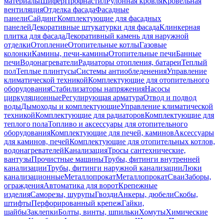
материалы
Шифер
Профнастил
Рулонная кровля
Кровельная
вентиляция
Отделка фасада
Фасадные
панели
Сайдинг
Комплектующие для фасадных
панелей
Декоративные штукатурки для фасада
Клинкерная
плитка для фасада
Декоративный камень для наружной
отделки
Отопление
Отопительные котлы
Газовые
колонки
Камины, печи-камины
Отопительные печи
Банные
печи
Водонагреватели
Радиаторы отопления, батареи
Теплый
пол
Теплые плинтусы
Системы антиобледенения
Управление
климатической техникой
Комплектующие для отопительного
оборудования
Стабилизаторы напряжения
Насосы
циркуляционные
Регулирующая арматура
Отвод и подвод
воды
Дымоходы и комплектующие
Управление климатической
техникой
Комплектующие для радиаторов
Комплектующие для
теплого пола
Топливо и аксессуары для отопительного
оборудования
Комплектующие для печей, каминов
Аксессуары
для каминов, печей
Комплектующие для отопительных котлов,
водонагревателей
Канализация
Тросы сантехнические,
вантузы
Прочистные машины
Трубы, фитинги внутренней
канализации
Трубы, фитинги наружной канализации
Люки
канализационные
Металлопрокат
Металлопрокат
Сваи
Заборы,
ограждения
Автоматика для ворот
Крепежные
изделия
Саморезы, шурупы
Гвозди
Анкеры, дюбели
Скобы,
штифты
Перфорированный крепеж
Гайки,
шайбы
Заклепки
Болты, винты, шпильки
Хомуты
Химические