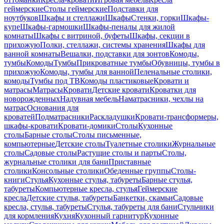
геймерские
Столы геймерские
Подставки для
ноутбуков
Шкафы и стеллажи
Шкафы
Стенки, горки
Шкафы-
купе
Шкафы-гармошки
Шкафы-пеналы для жилой
комнаты
Шкафы с витриной, буфеты
Шкафы, секции в
прихожую
Полки, стеллажи, системы хранения
Шкафы для
ванной комнаты
Вешалки, подставки для зонтов
Комоды,
тумбы
Комоды
Тумбы
Прикроватные тумбы
Обувницы, тумбы в
прихожую
Комоды, тумбы для ванной
Пеленальные столики,
комоды
Тумбы под ТВ
Комоды пластиковые
Кровати и
матрасы
Матрасы
Кровати
Детские кровати
Кроватки для
новорожденных
Надувная мебель
Наматрасники, чехлы на
матрас
Основания для
кроватей
Подматрасники
Раскладушки
Кровати-трансформеры,
шкафы-кровати
Кровати-домики
Столы
Кухонные
столы
Барные столы
Столы письменные,
компьютерные
Детские столы
Туалетные столики
Журнальные
столы
Садовые столы
Растущие столы и парты
Столы,
журнальные столики для бани
Приставные
столики
Консольные столики
Обеденные группы
Столы-
книги
Стулья
Кухонные стулья, табуреты
Барные стулья,
табуреты
Компьютерные кресла, стулья
Геймерские
кресла
Детские стулья, табуреты
Банкетки, скамьи
Садовые
кресла, стулья, табуреты
Стулья, табуреты для бани
Стульчики
для кормления
Кухня
Кухонный гарнитур
Кухонные