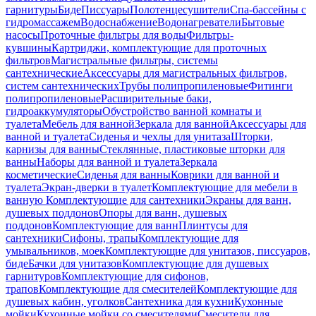
гарнитуры
Биде
Писсуары
Полотенцесушители
Спа-бассейны с
гидромассажем
Водоснабжение
Водонагреватели
Бытовые
насосы
Проточные фильтры для воды
Фильтры-
кувшины
Картриджи, комплектующие для проточных
фильтров
Магистральные фильтры, системы
сантехнические
Аксессуары для магистральных фильтров,
систем сантехнических
Трубы полипропиленовые
Фитинги
полипропиленовые
Расширительные баки,
гидроаккумуляторы
Обустройство ванной комнаты и
туалета
Мебель для ванной
Зеркала для ванной
Аксессуары для
ванной и туалета
Сиденья и чехлы для унитаза
Шторки,
карнизы для ванны
Стеклянные, пластиковые шторки для
ванны
Наборы для ванной и туалета
Зеркала
косметические
Сиденья для ванны
Коврики для ванной и
туалета
Экран-дверки в туалет
Комплектующие для мебели в
ванную
Комплектующие для сантехники
Экраны для ванн,
душевых поддонов
Опоры для ванн, душевых
поддонов
Комплектующие для ванн
Плинтусы для
сантехники
Сифоны, трапы
Комплектующие для
умывальников, моек
Комплектующие для унитазов, писсуаров,
биде
Бачки для унитазов
Комплектующие для душевых
гарнитуров
Комплектующие для сифонов,
трапов
Комплектующие для смесителей
Комплектующие для
душевых кабин, уголков
Сантехника для кухни
Кухонные
мойки
Кухонные мойки со смесителями
Смесители для