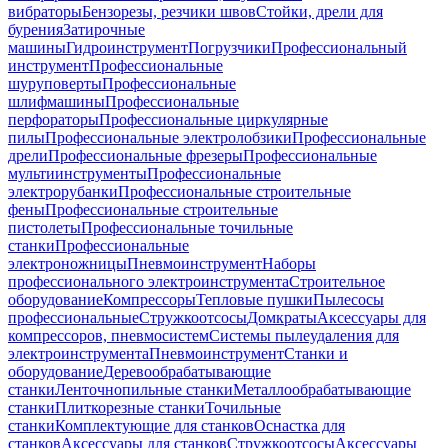
вибраторы
Бензорезы, резчики швов
Стойки, дрели для
бурения
Затирочные
машины
Гидроинструмент
Погрузчики
Профессиональный
инструмент
Профессиональные
шуруповерты
Профессиональные
шлифмашины
Профессиональные
перфораторы
Профессиональные циркулярные
пилы
Профессиональные электролобзики
Профессиональные
дрели
Профессиональные фрезеры
Профессиональные
мультиинструменты
Профессиональные
электрорубанки
Профессиональные строительные
фены
Профессиональные строительные
пистолеты
Профессиональные точильные
станки
Профессиональные
электроножницы
Пневмоинструмент
Наборы
профессионального электроинструмента
Строительное
оборудование
Компрессоры
Тепловые пушки
Пылесосы
профессиональные
Стружкоотсосы
Домкраты
Аксессуары для
компрессоров, пневмосистем
Системы пылеудаления для
электроинструмента
Пневмоинструмент
Станки и
оборудование
Деревообрабатывающие
станки
Ленточнопильные станки
Металлообрабатывающие
станки
Плиткорезные станки
Точильные
станки
Комплектующие для станков
Оснастка для
станков
Аксессуары для станков
Стружкоотсосы
Аксессуары