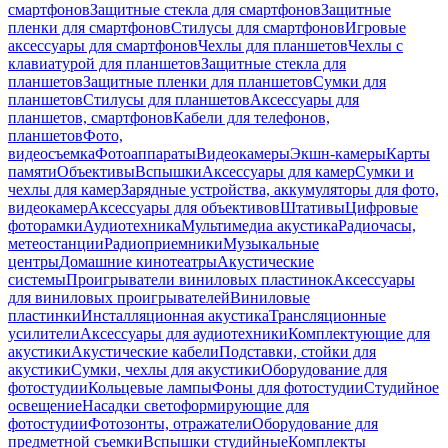
смартфонов
Защитные стекла для смартфонов
Защитные
пленки для смартфонов
Стилусы для смартфонов
Игровые
аксессуары для смартфонов
Чехлы для планшетов
Чехлы с
клавиатурой для планшетов
Защитные стекла для
планшетов
Защитные пленки для планшетов
Сумки для
планшетов
Стилусы для планшетов
Аксессуары для
планшетов, смартфонов
Кабели для телефонов,
планшетов
Фото,
видеосъемка
Фотоаппараты
Видеокамеры
Экшн-камеры
Карты
памяти
Объективы
Вспышки
Аксессуары для камер
Сумки и
чехлы для камер
Зарядные устройства, аккумуляторы для фото,
видеокамер
Аксессуары для объективов
Штативы
Цифровые
фоторамки
Аудиотехника
Мультимедиа акустика
Радиочасы,
метеостанции
Радиоприемники
Музыкальные
центры
Домашние кинотеатры
Акустические
системы
Проигрыватели виниловых пластинок
Аксессуары
для виниловых проигрывателей
Виниловые
пластинки
Инсталляционная акустика
Трансляционные
усилители
Аксессуары для аудиотехники
Комплектующие для
акустики
Акустические кабели
Подставки, стойки для
акустики
Сумки, чехлы для акустики
Оборудование для
фотостудии
Кольцевые лампы
Фоны для фотостудии
Студийное
освещение
Насадки светоформирующие для
фотостудии
Фотозонты, отражатели
Оборудование для
предметной съемки
Вспышки студийные
Комплекты