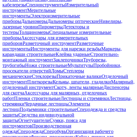
кабелерезы
Специнструменты
Измерительный
инструмент
Мерительные
инструменты
Электроизмерительные
приборы
Дальномеры
Дальномеры оптические
Нивелиры,
лазерные уровни
Пирометры
Детекторы и
тестеры
Толщиномеры
Специальные измерительные
приборы
Аксессуары для измерительных
приборов
Разметочный инструмент
Разметочные
инструменты
Инструменты для нарезки резьбы
Маркеры,
карандаши строительные
Клейма ударные
Строительно-
монтажный инструмент
Заклепочники
Труборезы,
трубогибы
Ножи строительные
Мультитулы
Пробойники,
просекатели отверстий
Ломы
Степлеры
механические
Стеклорезы
Прикаточные валики
Отделочный
инструмент
Плиткорезы
Кельмы, шпатели, гладилки
Малярный,
отделочный инструмент
Скотч, ленты малярные
Диспенсеры
для скотча
Аксессуары для малярных, отделочных
работ
Пленки строительные
Лестницы и стремянки
Лестницы,
стремянки
Чердачные лестницы
Элементы
лестниц
Подъемники строительные
Спецодежда и средства
защиты
Средства индивидуальной
защиты
Огнетушители
Сумки, пояса для
инструментов
Производственная
одежда
Спецодежда
Спецобувь
Организация рабочего
пространства
Фонари, прожекторы
Кейсы, ящики для