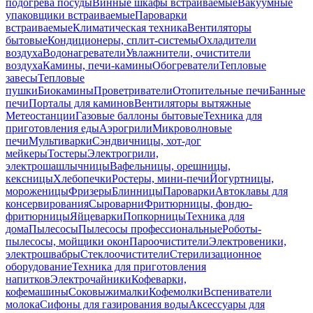
подогрева посуды
Винные шкафы встраиваемые
Вакуумные
упаковщики встраиваемые
Пароварки
встраиваемые
Климатическая техника
Вентиляторы
бытовые
Кондиционеры, сплит-системы
Охладители
воздуха
Водонагреватели
Увлажнители, очистители
воздуха
Камины, печи-камины
Обогреватели
Тепловые
завесы
Тепловые
пушки
Биокамины
Проветриватели
Отопительные печи
Банные
печи
Порталы для каминов
Вентиляторы вытяжные
Метеостанции
Газовые баллоны бытовые
Техника для
приготовления еды
Аэрогрили
Микроволновые
печи
Мультиварки
Сэндвичницы, хот-дог
мейкеры
Тостеры
Электрогрили,
электрошашлычницы
Вафельницы, орешницы,
кексницы
Хлебопечки
Ростеры, мини-печи
Йогуртницы,
мороженицы
Фризеры
Блинницы
Пароварки
Автоклавы для
консервирования
Сыроварни
Фритюрницы, фондю-
фритюрницы
Яйцеварки
Попкорницы
Техника для
дома
Пылесосы
Пылесосы профессиональные
Роботы-
пылесосы, мойщики окон
Пароочистители
Электровеники,
электрошвабры
Стеклоочистители
Стерилизационное
оборудование
Техника для приготовления
напитков
Электрочайники
Кофеварки,
кофемашины
Соковыжималки
Кофемолки
Вспениватели
молока
Сифоны для газирования воды
Аксессуары для