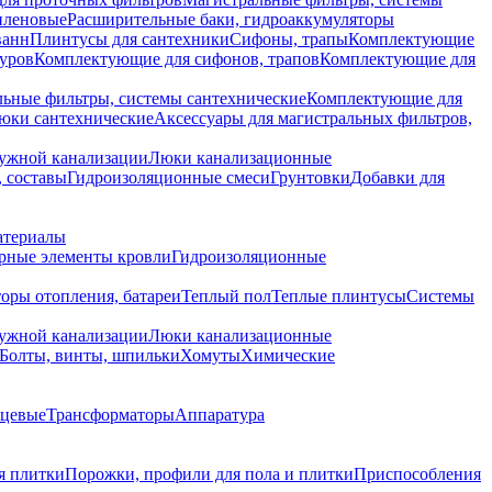
иленовые
Расширительные баки, гидроаккумуляторы
ванн
Плинтусы для сантехники
Сифоны, трапы
Комплектующие
уров
Комплектующие для сифонов, трапов
Комплектующие для
ьные фильтры, системы сантехнические
Комплектующие для
юки сантехнические
Аксессуары для магистральных фильтров,
ружной канализации
Люки канализационные
 составы
Гидроизоляционные смеси
Грунтовки
Добавки для
атериалы
рные элементы кровли
Гидроизоляционные
оры отопления, батареи
Теплый пол
Теплые плинтусы
Системы
ружной канализации
Люки канализационные
Болты, винты, шпильки
Хомуты
Химические
нцевые
Трансформаторы
Аппаратура
я плитки
Порожки, профили для пола и плитки
Приспособления