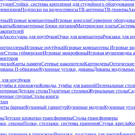
студии
Стойки, системы крепления для студийного оборудования
елевизоров
Подписки на видеосервисы
ТВ-антенны
ТВ-тюнеры
Ак
теры
Игровые компьютеры
Игровые консоли
Серверное оборудов
карты
Компьютерные блоки питания
Материнские платы
Системы
накопителей
ов
Аксессуары для ноутбуков
Очки для компьютера
Рюкзаки для но
контроллеры
Игровые ноутбуки
Игровые компьютеры
Игровые ви
ие
Столы геймерские
Игровые микрофоны
Игровая мультимедиа 
ониторов
диски
Карты памяти
Сетевые накопители
Картридеры
Оптические
иваны П-образные
Кухонные уголки, диваны
Диваны модульные
 для ноутбуков
тумбы в прихожую
Комоды, тумбы для ванной
Пеленальные стол
ьютерные
Детские столы
Туалетные столики
Журнальные столы
Са
денные группы
Столы-книги
ухни
уреты барные
Кухонный гарнитур
Кухонные модули
Кухонные угол
ры
Детские кроватки-трансформеры
Столы-трансформеры
ки, секции
Полки, стеллажи, системы хранения
Стулья, кресла
Ко
емы хранения в прихожую
Вешалки, подставки для зонтов
Банкет