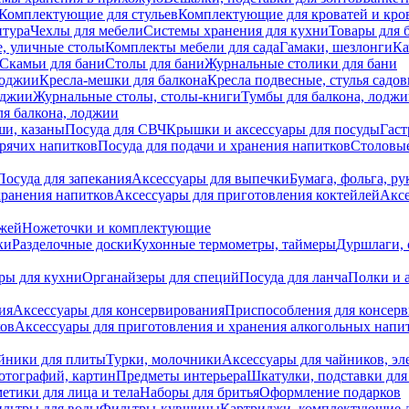
Комплектующие для стульев
Комплектующие для кроватей и кро
итура
Чехлы для мебели
Системы хранения для кухни
Товары для 
, уличные столы
Комплекты мебели для сада
Гамаки, шезлонги
Ка
Скамьи для бани
Столы для бани
Журнальные столики для бани
лоджии
Кресла-мешки для балкона
Кресла подвесные, стулья садо
оджии
Журнальные столы, столы-книги
Тумбы для балкона, лодж
я балкона, лоджии
ши, казаны
Посуда для СВЧ
Крышки и аксессуары для посуды
Гаст
орячих напитков
Посуда для подачи и хранения напитков
Столовы
Посуда для запекания
Аксессуары для выпечки
Бумага, фольга, р
хранения напитков
Аксессуары для приготовления коктейлей
Аксе
ожей
Ножеточки и комплектующие
ки
Разделочные доски
Кухонные термометры, таймеры
Дуршлаги, 
ры для кухни
Органайзеры для специй
Посуда для ланча
Полки и 
ия
Аксессуары для консервирования
Приспособления для консер
ков
Аксессуары для приготовления и хранения алкогольных напи
йники для плиты
Турки, молочники
Аксессуары для чайников, э
отографий, картин
Предметы интерьера
Шкатулки, подставки дл
етики для лица и тела
Наборы для бритья
Оформление подарков
льтры для воды
Фильтры-кувшины
Картриджи, комплектующие д