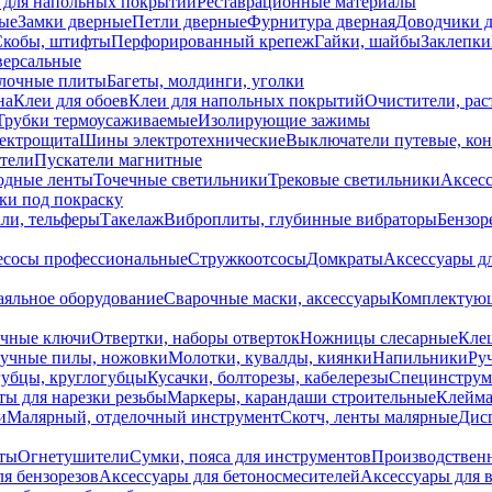
 для напольных покрытий
Реставрационные материалы
ые
Замки дверные
Петли дверные
Фурнитура дверная
Доводчики 
Скобы, штифты
Перфорированный крепеж
Гайки, шайбы
Заклепки
ерсальные
лочные плиты
Багеты, молдинги, уголки
на
Клеи для обоев
Клеи для напольных покрытий
Очистители, рас
Трубки термоусаживаемые
Изолирующие зажимы
лектрощита
Шины электротехнические
Выключатели путевые, ко
атели
Пускатели магнитные
одные ленты
Точечные светильники
Трековые светильники
Аксесс
и под покраску
ли, тельферы
Такелаж
Виброплиты, глубинные вибраторы
Бензор
сосы профессиональные
Стружкоотсосы
Домкраты
Аксессуары д
аяльное оборудование
Сварочные маски, аксессуары
Комплектующ
ечные ключи
Отвертки, наборы отверток
Ножницы слесарные
Кле
учные пилы, ножовки
Молотки, кувалды, киянки
Напильники
Ру
убцы, круглогубцы
Кусачки, болторезы, кабелерезы
Специнструм
ы для нарезки резьбы
Маркеры, карандаши строительные
Клейма
и
Малярный, отделочный инструмент
Скотч, ленты малярные
Дисп
иты
Огнетушители
Сумки, пояса для инструментов
Производствен
я бензорезов
Аксессуары для бетоносмесителей
Аксессуары для 