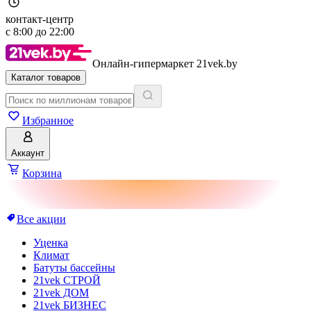
контакт-центр
с
8:00
до
22:00
Онлайн-гипермаркет 21vek.by
Каталог товаров
Избранное
Аккаунт
Корзина
Все акции
Уценка
Климат
Батуты бассейны
21vek СТРОЙ
21vek ДОМ
21vek БИЗНЕС