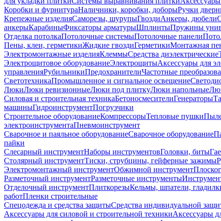
для укладки плитки
Системы выравнивания плитки
Аксессуары
Коробки и фурнитура
Наличники, коробки, доборы
Ручки дверн
Крепежные изделия
Саморезы, шурупы
Гвозди
Анкеры, дюбели
анкеры
Карабины
Фиксаторы арматуры
Шплинты
Пружины унив
Отделка потолка
Потолочные системы
Потолочные панели
Пото
Пены, клеи, герметики
Жидкие гвозди
Герметики
Монтажная пе
Электромонтажные изделия
Клеммы
Средства диэлектрические
Электрощитовое оборудование
Электрощиты
Аксессуары для э
управления
Рубильники
Предохранители
Частотные преобразов
Светотехника
Промышленное и сигнальное освещение
Светоди
Люки
Люки ревизионные
Люки под плитку
Люки напольные
Люк
Силовая и строительная техника
Бетоносмесители
Генераторы
Та
машины
Гидроинструмент
Погрузчики
Строительное оборудование
Компрессоры
Тепловые пушки
Пыле
электроинструмента
Пневмоинструмент
Сварочное и паяльное оборудование
Сварочное оборудование
П
пайки
Слесарный инструмент
Наборы инструментов
Головки, биты
Га
Столярный инструмент
Тиски, струбцины, гейферные зажимы
Р
Электромонтажный инструмент
Обжимной инструмент
Плоског
Разметочный инструмент
Разметочные инструменты
Инструмент
Отделочный инструмент
Плиткорезы
Кельмы, шпатели, гладилк
работ
Пленки строительные
Спецодежда и средства защиты
Средства индивидуальной защ
Аксессуары для силовой и строительной техники
Аксессуары дл