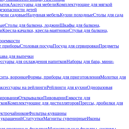
ваток
Аксессуары для мебели
Комплектующие для мягкой
безопасности детей
чели садовые
Надувная мебель
Кухни походные
Столы для сада
вые
Столы для балкона, лоджии
Шкафы для балкона,
ии
Кресла-качалки, кресла-маятники
Стулья для балкона,
роемкости
е приборы
Столовая посуда
Посуда для сервировки
Предметы
укава для выпечки
ссуары для охлаждения напитков
Наборы для бара, мини-
сита, воронки
Формы, приборы для приготовления
Молотки для
аксессуары на рейлинги
Рейлинги для кухни
Одноразовая
вирования
Открывалки
Пивоварни
Емкости для
тков
Комплектующие для дистилляторов
Прессы, дробилки для
лектрочайников
Фильтры-кувшины
я украшений
Статуэтки
Магниты сувенирные
Иконы
ля проточных фильтров
Магистральные фильтры, системы