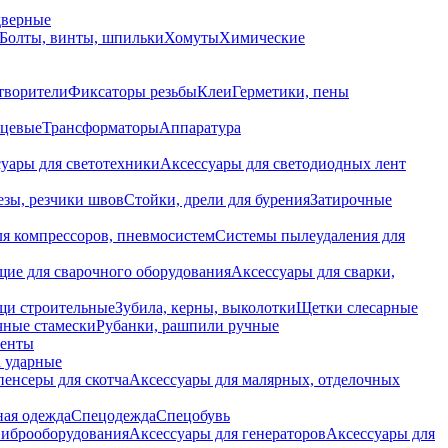
дверные
Болты, винты, шпильки
Хомуты
Химические
творители
Фиксаторы резьбы
Клеи
Герметики, пены
нцевые
Трансформаторы
Аппаратура
уары для светотехники
Аксессуары для светодиодных лент
езы, резчики швов
Стойки, дрели для бурения
Затирочные
ля компрессоров, пневмосистем
Системы пылеудаления для
ие для сварочного оборудования
Аксессуары для сварки,
щи строительные
Зубила, керны, выколотки
Щетки слесарные
чные стамески
Рубанки, рашпили ручные
енты
 ударные
енсеры для скотча
Аксессуары для малярных, отделочных
ная одежда
Спецодежда
Спецобувь
виброоборудования
Аксессуары для генераторов
Аксессуары для