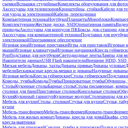
съемки
Вспышки студийные
Комплекты оборудования для фото
Аксессуары для телевизоров
Кронштейны, стойки
Кабели для т
для ухода за электроникой
Кабели, переходники
Компьютерная техника
Ноутбуки
Планшеты
Моноблоки
Компью
Комплектующие
Жесткие диски, SSD
Оперативная память
Видео
приводы
Аксессуары для корпусов ПК
Боксы, док-станции для 
Аксессуары для компьютерной техники
Подставки для ноутбук
электроникой
Программное обеспечение
Игровая зона
Игровые приставки
Игры для приставок
Игровые 
мыши
Игровые клавиатуры
Игровые наушники
Кресла геймерск
Pop
Подставки для ноутбуков
Светодиодные ленты
Лампы для м
Накопители данных
USB Flash накопители
Внешние HDD, SSD 
Мягкая мебель
Диваны, тахты
Диваны прямые
Диваны угловые
Д
мебели
Бескаркасные кресла-мешки и диваны
Надувные диваны
Игровая мебель
Кресла геймерские
Столы геймерские
Подставки
Комоды, тумбы
Комоды
Тумбы
Прикроватные тумбы
Обувницы, 
Столы
Кухонные столы
Барные столы
Столы письменные, комп
столики для бани
Приставные столики
Консольные столики
Обе
Кухня
Кухонный гарнитур
Кухонные модули
Столешницы для к
Мебель для кухни
Столы, столики
Стулья для кухни
Стулья, таб
кухни
Мебель-трансформер
Мебель-трансформер
Кровати-трансформе
Мебель для жилых комнат
Диваны, кресла для дома
Шкафы, стен
кресла-маятники
Мебель для прихожей
Секции, тумбы в прихожую
Полки и сист