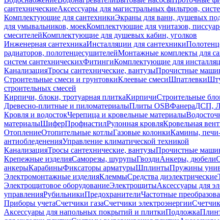
сантехнические
Аксессуары для магистральных фильтров, сист
Комплектующие для сантехники
Экраны для ванн, душевых по
для умывальников, моек
Комплектующие для унитазов, писсуар
смесителей
Комплектующие для душевых кабин, уголков
Инженерная сантехника
Инсталляции для сантехники
Полотенц
радиаторов, полотенцесушителей
Монтажные комплекты для с
систем сантехнических
Фитинги
Комплектующие для инсталля
Канализация
Тросы сантехнические, вантузы
Прочистные маши
Строительные смеси и грунтовки
Клеевые смеси
Шпатлевки
Шту
строительных смесей
Кирпичи, блоки, тротуарная плитка
Кирпичи
Строительные бло
Древесно-плитные и пиломатериалы
Плиты OSB
Фанера
ДСП, 
Кровля и водосток
Черепица и кровельные материалы
Водосточ
материалы
Шифер
Профнастил
Рулонная кровля
Кровельная вен
Отопление
Отопительные котлы
Газовые колонки
Камины, печи
антиобледенения
Управление климатической техникой
Канализация
Тросы сантехнические, вантузы
Прочистные маши
Крепежные изделия
Саморезы, шурупы
Гвозди
Анкеры, дюбели
анкеры
Карабины
Фиксаторы арматуры
Шплинты
Пружины унив
Электромонтажные изделия
Клеммы
Средства диэлектрические
Электрощитовое оборудование
Электрощиты
Аксессуары для э
управления
Рубильники
Предохранители
Частотные преобразов
Приборы учета
Счетчики газа
Счетчики электроэнергии
Счетчи
Аксессуары для напольных покрытий и плитки
Подложка
Плинт