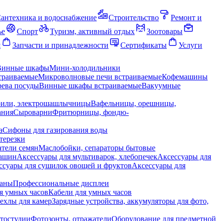
антехника и водоснабжение
Строительство
Ремонт и
ье
Спорт
Туризм, активный отдых
Зоотовары
я
Запчасти и принадлежности
Сертификаты
Услуги
Винные шкафы
Мини-холодильники
траиваемые
Микроволновые печи встраиваемые
Кофемашины
ева посуды
Винные шкафы встраиваемые
Вакуумные
рили, электрошашлычницы
Вафельницы, орешницы,
ания
Сыроварни
Фритюрницы, фондю-
а
Сифоны для газирования воды
терезки
тели семян
Маслобойки, сепараторы бытовые
машин
Аксессуары для мультиварок, хлебопечек
Аксессуары для
ссуары для сушилок овощей и фруктов
Аксессуары для
раны
Профессиональные дисплеи
я умных часов
Кабели для умных часов
ехлы для камер
Зарядные устройства, аккумуляторы для фото,
тостудии
Фотозонты, отражатели
Оборудование для предметной