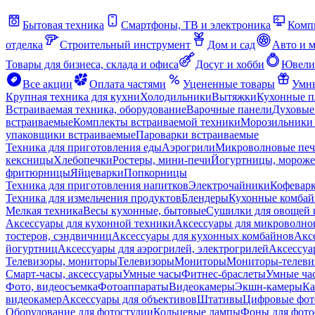
Бытовая техника
Смартфоны, ТВ и электроника
Комп
отделка
Строительный инструмент
Дом и сад
Авто и 
Товары для бизнеса, склада и офиса
Досуг и хобби
Ювели
Все акции
Оплата частями
Уцененные товары
Умны
Крупная техника для кухни
Холодильники
Вытяжки
Кухонные 
Встраиваемая техника, оборудование
Варочные панели
Духовые
встраиваемые
Комплекты встраиваемой техники
Морозильники 
упаковщики встраиваемые
Пароварки встраиваемые
Техника для приготовления еды
Аэрогрили
Микроволновые пе
кексницы
Хлебопечки
Ростеры, мини-печи
Йогуртницы, морож
фритюрницы
Яйцеварки
Попкорницы
Техника для приготовления напитков
Электрочайники
Кофевар
Техника для измельчения продуктов
Блендеры
Кухонные комбай
Мелкая техника
Весы кухонные, бытовые
Сушилки для овощей 
Аксессуары для кухонной техники
Аксессуары для микроволно
тостеров, сэндвичниц
Аксессуары для кухонных комбайнов
Акс
йогуртниц
Аксессуары для аэрогрилей, электрогрилей
Аксессуа
Телевизоры, мониторы
Телевизоры
Мониторы
Мониторы-телеви
Смарт-часы, аксессуары
Умные часы
Фитнес-браслеты
Умные ча
Фото, видеосъемка
Фотоаппараты
Видеокамеры
Экшн-камеры
Ка
видеокамер
Аксессуары для объективов
Штативы
Цифровые фот
Оборудование для фотостудии
Кольцевые лампы
Фоны для фото