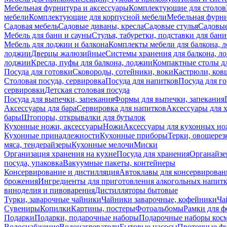
Мебельная фурнитура и аксессуары
Комплектующие для столов
мебели
Комплектующие для корпусной мебели
Мебельная фурн
Садовая мебель
Садовые диваны, кресла
Садовые стулья
Садовые
Мебель для бани и сауны
Стулья, табуретки, подставки для бани
Мебель для лоджии и балкона
Комплекты мебели для балкона, 
лоджии
Дверцы жалюзийные
Системы хранения для балкона, л
лоджии
Кресла, пуфы для балкона, лоджии
Компактные столы дл
Посуда для готовки
Сковороды, сотейники, воки
Кастрюли, ков
Столовая посуда, сервировка
Посуда для напитков
Посуда для г
сервировки
Детская столовая посуда
Посуда для выпечки, запекания
Формы для выпечки, запекания
Аксессуары для бара
Сервировка для напитков
Аксессуары для 
бары
Штопоры, открывалки для бутылок
Кухонные ножи, аксессуары
Ножи
Аксессуары для кухонных н
Кухонные принадлежности
Кухонные приборы
Терки, овощерез
мяса, тендерайзеры
Кухонные мелочи
Миски
Организация хранения на кухне
Посуда для хранения
Органайзе
посуда, упаковка
Вакуумные пакеты, контейнеры
Консервирование и дистилляция
Автоклавы для консервирован
брожения
Ингредиенты для приготовления алкогольных напит
виноделия и пивоварения
Дистилляторы бытовые
Турки, заварочные чайники
Чайники заварочные, кофейники
Ча
Сувениры
Копилки
Картины, постеры
Фотоальбомы
Рамки для ф
Подарки
Подарки, подарочные наборы
Подарочные наборы косм
Водоснабжение
Водонагреватели
Бытовые насосы
Проточные фи