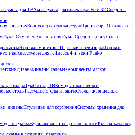
сессуары для ТВ
Аксессуары для проектора
Очки 3D
Средства
ание
 охлаждения
Корпуса для компьютеров
Процессоры
Оптические
утбуков
Сумки, чехлы для ноутбуков
Средства для ухода за
деокарты
Игровые мониторы
Игровые телевизоры
Игровые
акустика
Аксессуары для геймеров
Фигурки Funko
 диски
Детские диваны
Диваны садовые
Комплекты мягкой
ики, комоды
Тумбы под ТВ
Комоды пластиковые
довые столы
Растущие столы и парты
Столы, журнальные
ки, диваны
Стульчики для кормления
Системы хранения для
моды и тумбы
Журнальные столы, столы-книги
Кресла-качалки,
ки, скамьи
Ключницы, газетницы