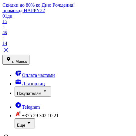
Скидки до 80% ко Дню Рождения!
промокод HAPPY22
01
дн
15
:
49
:
14
г. Минск
Оплата частями
Для юрлиц
Покупателям
Telegram
+375 29
302 10 21
Еще