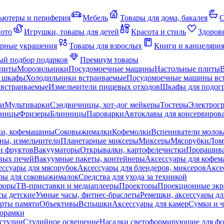
ьютеры и периферия
Мебель
Товары для дома, бакалея
С
мото
Игрушки, товары для детей
Красота и стиль
Здоров
рные украшения
Товары для взрослых
Книги и канцеляри
й подбор подарков
Премиум товары
плиты
Морозильники
Посудомоечные машины
Настольные плиты
 шкафы
Холодильники встраиваемые
Посудомоечные машины вс
встраиваемые
Измельчители пищевых отходов
Шкафы для подогр
чи
Мультиварки
Сэндвичницы, хот-дог мейкеры
Тостеры
Электрог
еницы
Фризеры
Блинницы
Пароварки
Автоклавы для консервиров
ки, кофемашины
Соковыжималки
Кофемолки
Вспениватели молок
ны, измельчители
Планетарные миксеры
Миксеры
Мясорубки
Лом
и фруктов
Вакууматоры
Открывалки, картофелечистки
Проращива
вых печей
Вакуумные пакеты, контейнеры
Аксессуары для кофе
ессуары для мясорубок
Аксессуары для блендеров, миксеров
Аксе
ры для соковыжималок
Средства для ухода за техникой
зоры
ТВ-приставки и медиаплееры
Проекторы
Проекционные эк
сы детские
Умные часы, фитнес-браслеты
Ремешки, аксессуары дл
рты памяти
Объективы
Вспышки
Аксессуары для камер
Сумки и ч
орамки
студии
Студийное освещение
Насадки светоформирующие для фо