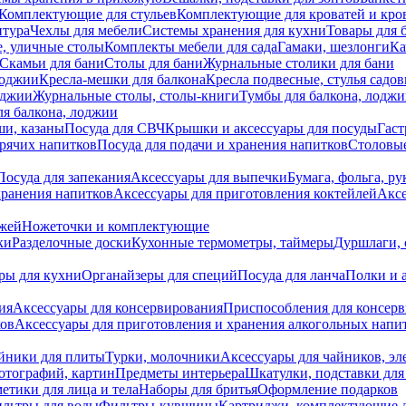
Комплектующие для стульев
Комплектующие для кроватей и кро
итура
Чехлы для мебели
Системы хранения для кухни
Товары для 
, уличные столы
Комплекты мебели для сада
Гамаки, шезлонги
Ка
Скамьи для бани
Столы для бани
Журнальные столики для бани
лоджии
Кресла-мешки для балкона
Кресла подвесные, стулья садо
оджии
Журнальные столы, столы-книги
Тумбы для балкона, лодж
я балкона, лоджии
ши, казаны
Посуда для СВЧ
Крышки и аксессуары для посуды
Гаст
орячих напитков
Посуда для подачи и хранения напитков
Столовы
Посуда для запекания
Аксессуары для выпечки
Бумага, фольга, р
хранения напитков
Аксессуары для приготовления коктейлей
Аксе
ожей
Ножеточки и комплектующие
ки
Разделочные доски
Кухонные термометры, таймеры
Дуршлаги, 
ры для кухни
Органайзеры для специй
Посуда для ланча
Полки и 
ия
Аксессуары для консервирования
Приспособления для консер
ков
Аксессуары для приготовления и хранения алкогольных напи
йники для плиты
Турки, молочники
Аксессуары для чайников, э
отографий, картин
Предметы интерьера
Шкатулки, подставки дл
етики для лица и тела
Наборы для бритья
Оформление подарков
льтры для воды
Фильтры-кувшины
Картриджи, комплектующие д