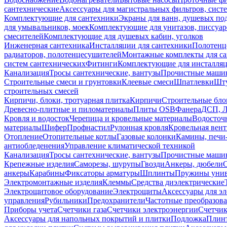
сантехнические
Аксессуары для магистральных фильтров, сист
Комплектующие для сантехники
Экраны для ванн, душевых по
для умывальников, моек
Комплектующие для унитазов, писсуар
смесителей
Комплектующие для душевых кабин, уголков
Инженерная сантехника
Инсталляции для сантехники
Полотенц
радиаторов, полотенцесушителей
Монтажные комплекты для с
систем сантехнических
Фитинги
Комплектующие для инсталля
Канализация
Тросы сантехнические, вантузы
Прочистные маши
Строительные смеси и грунтовки
Клеевые смеси
Шпатлевки
Шту
строительных смесей
Кирпичи, блоки, тротуарная плитка
Кирпичи
Строительные бло
Древесно-плитные и пиломатериалы
Плиты OSB
Фанера
ДСП, 
Кровля и водосток
Черепица и кровельные материалы
Водосточ
материалы
Шифер
Профнастил
Рулонная кровля
Кровельная вен
Отопление
Отопительные котлы
Газовые колонки
Камины, печи
антиобледенения
Управление климатической техникой
Канализация
Тросы сантехнические, вантузы
Прочистные маши
Крепежные изделия
Саморезы, шурупы
Гвозди
Анкеры, дюбели
анкеры
Карабины
Фиксаторы арматуры
Шплинты
Пружины унив
Электромонтажные изделия
Клеммы
Средства диэлектрические
Электрощитовое оборудование
Электрощиты
Аксессуары для э
управления
Рубильники
Предохранители
Частотные преобразов
Приборы учета
Счетчики газа
Счетчики электроэнергии
Счетчи
Аксессуары для напольных покрытий и плитки
Подложка
Плинт