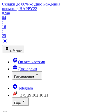
Скидки до 80% ко Дню Рождения!
промокод HAPPY22
02
дн
04
:
16
:
25
г. Минск
Оплата частями
Для юрлиц
Покупателям
Telegram
+375 29
302 10 21
Еще