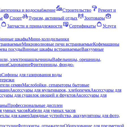
антехника и водоснабжение
Строительство
Ремонт и
ье
Спорт
Туризм, активный отдых
Зоотовары
я
Запчасти и принадлежности
Сертификаты
Услуги
Винные шкафы
Мини-холодильники
траиваемые
Микроволновые печи встраиваемые
Кофемашины
ева посуды
Винные шкафы встраиваемые
Вакуумные
рили, электрошашлычницы
Вафельницы, орешницы,
ания
Сыроварни
Фритюрницы, фондю-
а
Сифоны для газирования воды
терезки
тели семян
Маслобойки, сепараторы бытовые
машин
Аксессуары для мультиварок, хлебопечек
Аксессуары для
ссуары для сушилок овощей и фруктов
Аксессуары для
раны
Профессиональные дисплеи
я умных часов
Кабели для умных часов
ехлы для камер
Зарядные устройства, аккумуляторы для фото,
тостудии
Фотозонты, отражатели
Оборудование для предметной