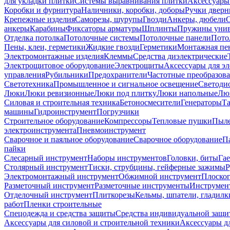
для укладки плитки
Системы выравнивания плитки
Аксессуары
Коробки и фурнитура
Наличники, коробки, доборы
Ручки дверн
Крепежные изделия
Саморезы, шурупы
Гвозди
Анкеры, дюбели
анкеры
Карабины
Фиксаторы арматуры
Шплинты
Пружины унив
Отделка потолка
Потолочные системы
Потолочные панели
Пото
Пены, клеи, герметики
Жидкие гвозди
Герметики
Монтажная пе
Электромонтажные изделия
Клеммы
Средства диэлектрические
Электрощитовое оборудование
Электрощиты
Аксессуары для э
управления
Рубильники
Предохранители
Частотные преобразов
Светотехника
Промышленное и сигнальное освещение
Светоди
Люки
Люки ревизионные
Люки под плитку
Люки напольные
Люк
Силовая и строительная техника
Бетоносмесители
Генераторы
Та
машины
Гидроинструмент
Погрузчики
Строительное оборудование
Компрессоры
Тепловые пушки
Пыле
электроинструмента
Пневмоинструмент
Сварочное и паяльное оборудование
Сварочное оборудование
П
пайки
Слесарный инструмент
Наборы инструментов
Головки, биты
Га
Столярный инструмент
Тиски, струбцины, гейферные зажимы
Р
Электромонтажный инструмент
Обжимной инструмент
Плоског
Разметочный инструмент
Разметочные инструменты
Инструмент
Отделочный инструмент
Плиткорезы
Кельмы, шпатели, гладилк
работ
Пленки строительные
Спецодежда и средства защиты
Средства индивидуальной защ
Аксессуары для силовой и строительной техники
Аксессуары дл