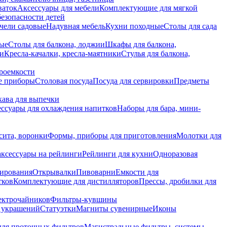
ваток
Аксессуары для мебели
Комплектующие для мягкой
безопасности детей
чели садовые
Надувная мебель
Кухни походные
Столы для сада
вые
Столы для балкона, лоджии
Шкафы для балкона,
ии
Кресла-качалки, кресла-маятники
Стулья для балкона,
роемкости
е приборы
Столовая посуда
Посуда для сервировки
Предметы
укава для выпечки
ссуары для охлаждения напитков
Наборы для бара, мини-
сита, воронки
Формы, приборы для приготовления
Молотки для
аксессуары на рейлинги
Рейлинги для кухни
Одноразовая
вирования
Открывалки
Пивоварни
Емкости для
тков
Комплектующие для дистилляторов
Прессы, дробилки для
лектрочайников
Фильтры-кувшины
я украшений
Статуэтки
Магниты сувенирные
Иконы
ля проточных фильтров
Магистральные фильтры, системы