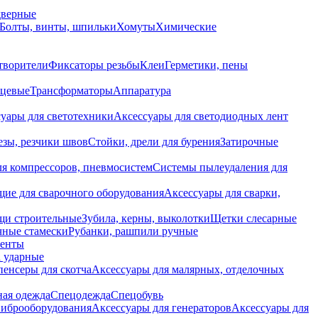
дверные
Болты, винты, шпильки
Хомуты
Химические
творители
Фиксаторы резьбы
Клеи
Герметики, пены
нцевые
Трансформаторы
Аппаратура
уары для светотехники
Аксессуары для светодиодных лент
езы, резчики швов
Стойки, дрели для бурения
Затирочные
ля компрессоров, пневмосистем
Системы пылеудаления для
ие для сварочного оборудования
Аксессуары для сварки,
щи строительные
Зубила, керны, выколотки
Щетки слесарные
чные стамески
Рубанки, рашпили ручные
енты
 ударные
енсеры для скотча
Аксессуары для малярных, отделочных
ная одежда
Спецодежда
Спецобувь
виброоборудования
Аксессуары для генераторов
Аксессуары для