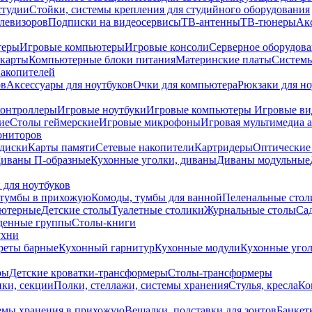
студии
Стойки, системы крепления для студийного оборудования
елевизоров
Подписки на видеосервисы
ТВ-антенны
ТВ-тюнеры
Ак
теры
Игровые компьютеры
Игровые консоли
Серверное оборудов
карты
Компьютерные блоки питания
Материнские платы
Системы
накопителей
ов
Аксессуары для ноутбуков
Очки для компьютера
Рюкзаки для но
контроллеры
Игровые ноутбуки
Игровые компьютеры
Игровые ви
ие
Столы геймерские
Игровые микрофоны
Игровая мультимедиа 
ониторов
диски
Карты памяти
Сетевые накопители
Картридеры
Оптические
иваны П-образные
Кухонные уголки, диваны
Диваны модульные
 для ноутбуков
тумбы в прихожую
Комоды, тумбы для ванной
Пеленальные стол
ьютерные
Детские столы
Туалетные столики
Журнальные столы
Са
денные группы
Столы-книги
ухни
уреты барные
Кухонный гарнитур
Кухонные модули
Кухонные угол
ры
Детские кроватки-трансформеры
Столы-трансформеры
ки, секции
Полки, стеллажи, системы хранения
Стулья, кресла
Ко
емы хранения в прихожую
Вешалки, подставки для зонтов
Банкет