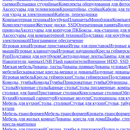
съемки
Вспышки студийные
Комплекты оборудования для фото
Аксессуары для телевизоров
Кронштейны, стойки
Кабели для т
для ухода за электроникой
Кабели, переходники
Компьютерная техника
Ноутбуки
Планшеты
Моноблоки
Компью
Комплектующие
Жесткие диски, SSD
Оперативная память
Видео
приводы
Аксессуары для корпусов ПК
Боксы, док-станции для 
Аксессуары для компьютерной техники
Подставки для ноутбук
электроникой
Программное обеспечение
Игровая зона
Игровые приставки
Игры для приставок
Игровые 
мыши
Игровые клавиатуры
Игровые наушники
Кресла геймерск
Pop
Подставки для ноутбуков
Светодиодные ленты
Лампы для м
Накопители данных
USB Flash накопители
Внешние HDD, SSD 
Мягкая мебель
Диваны, тахты
Диваны прямые
Диваны угловые
Д
мебели
Бескаркасные кресла-мешки и диваны
Надувные диваны
Игровая мебель
Кресла геймерские
Столы геймерские
Подставки
Комоды, тумбы
Комоды
Тумбы
Прикроватные тумбы
Обувницы, 
Столы
Кухонные столы
Барные столы
Столы письменные, комп
столики для бани
Приставные столики
Консольные столики
Обе
Кухня
Кухонный гарнитур
Кухонные модули
Столешницы для к
Мебель для кухни
Столы, столики
Стулья для кухни
Стулья, таб
кухни
Мебель-трансформер
Мебель-трансформер
Кровати-трансформе
Мебель для жилых комнат
Диваны, кресла для дома
Шкафы, стен
кресла-маятники
Мебель для прихожей
Секции, тумбы в прихожую
Полки и сист