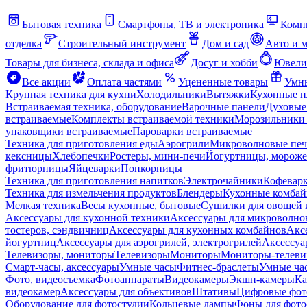
Бытовая техника
Смартфоны, ТВ и электроника
Комп
отделка
Строительный инструмент
Дом и сад
Авто и 
Товары для бизнеса, склада и офиса
Досуг и хобби
Ювели
Все акции
Оплата частями
Уцененные товары
Умны
Крупная техника для кухни
Холодильники
Вытяжки
Кухонные 
Встраиваемая техника, оборудование
Варочные панели
Духовые
встраиваемые
Комплекты встраиваемой техники
Морозильники 
упаковщики встраиваемые
Пароварки встраиваемые
Техника для приготовления еды
Аэрогрили
Микроволновые пе
кексницы
Хлебопечки
Ростеры, мини-печи
Йогуртницы, морож
фритюрницы
Яйцеварки
Попкорницы
Техника для приготовления напитков
Электрочайники
Кофевар
Техника для измельчения продуктов
Блендеры
Кухонные комбай
Мелкая техника
Весы кухонные, бытовые
Сушилки для овощей 
Аксессуары для кухонной техники
Аксессуары для микроволно
тостеров, сэндвичниц
Аксессуары для кухонных комбайнов
Акс
йогуртниц
Аксессуары для аэрогрилей, электрогрилей
Аксессуа
Телевизоры, мониторы
Телевизоры
Мониторы
Мониторы-телеви
Смарт-часы, аксессуары
Умные часы
Фитнес-браслеты
Умные ча
Фото, видеосъемка
Фотоаппараты
Видеокамеры
Экшн-камеры
Ка
видеокамер
Аксессуары для объективов
Штативы
Цифровые фот
Оборудование для фотостудии
Кольцевые лампы
Фоны для фото