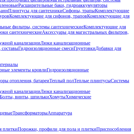
иленовые
Расширительные баки, гидроаккумуляторы
ванн
Плинтусы для сантехники
Сифоны, трапы
Комплектующие
уров
Комплектующие для сифонов, трапов
Комплектующие для
ьные фильтры, системы сантехнические
Комплектующие для
юки сантехнические
Аксессуары для магистральных фильтров,
ружной канализации
Люки канализационные
 составы
Гидроизоляционные смеси
Грунтовки
Добавки для
атериалы
рные элементы кровли
Гидроизоляционные
оры отопления, батареи
Теплый пол
Теплые плинтусы
Системы
ружной канализации
Люки канализационные
Болты, винты, шпильки
Хомуты
Химические
нцевые
Трансформаторы
Аппаратура
я плитки
Порожки, профили для пола и плитки
Приспособления