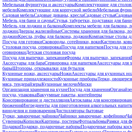
Мебельная фурнитура и аксессуары
Комплектующие для столов
мебели
Комплектующие для корпусной мебели
Мебельная фурн
Садовая мебель
Садовые диваны, кресла
Садовые стулья
Садовые
Мебель для бани и сауны
Стулья, табуретки, подставки для бани
Мебель для лоджии и балкона
Комплекты мебели для балкона, 
лоджии
Дверцы жалюзийные
Системы хранения для балкона, л
лоджии
Кресла, пуфы для балкона, лоджии
Компактные столы дл
Посуда для готовки
Сковороды, сотейники, воки
Кастрюли, ков
Столовая посуда, сервировка
Посуда для напитков
Посуда для г
сервировки
Детская столовая посуда
Посуда для выпечки, запекания
Формы для выпечки, запекания
Аксессуары для бара
Сервировка для напитков
Аксессуары для 
бары
Штопоры, открывалки для бутылок
Кухонные ножи, аксессуары
Ножи
Аксессуары для кухонных н
Кухонные принадлежности
Кухонные приборы
Терки, овощерез
мяса, тендерайзеры
Кухонные мелочи
Миски
Организация хранения на кухне
Посуда для хранения
Органайзе
посуда, упаковка
Вакуумные пакеты, контейнеры
Консервирование и дистилляция
Автоклавы для консервирован
брожения
Ингредиенты для приготовления алкогольных напит
виноделия и пивоварения
Дистилляторы бытовые
Турки, заварочные чайники
Чайники заварочные, кофейники
Ча
Сувениры
Копилки
Картины, постеры
Фотоальбомы
Рамки для ф
Подарки
Подарки, подарочные наборы
Подарочные наборы косм
Водоснабжение
Водонагреватели
Бытовые насосы
Проточные фи