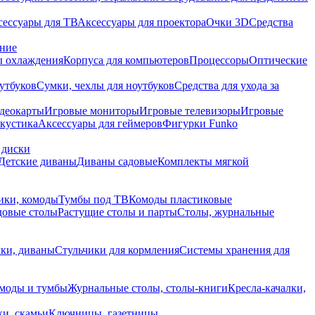
сессуары для ТВ
Аксессуары для проектора
Очки 3D
Средства
ание
 охлаждения
Корпуса для компьютеров
Процессоры
Оптические
утбуков
Сумки, чехлы для ноутбуков
Средства для ухода за
деокарты
Игровые мониторы
Игровые телевизоры
Игровые
акустика
Аксессуары для геймеров
Фигурки Funko
 диски
Детские диваны
Диваны садовые
Комплекты мягкой
ики, комоды
Тумбы под ТВ
Комоды пластиковые
довые столы
Растущие столы и парты
Столы, журнальные
ки, диваны
Стульчики для кормления
Системы хранения для
моды и тумбы
Журнальные столы, столы-книги
Кресла-качалки,
ки, скамьи
Ключницы, газетницы