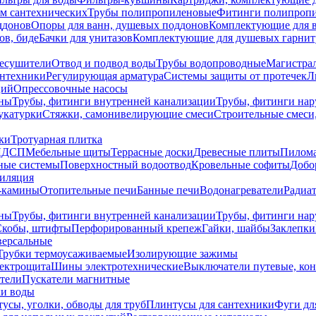
ем сантехнических
Трубы полипропиленовые
Фитинги полипроп
ддонов
Опоры для ванн, душевых поддонов
Комплектующие для 
ов, биде
Бачки для унитазов
Комплектующие для душевых гарнит
есушители
Отвод и подвод воды
Трубы водопроводные
Магистрал
антехники
Регулирующая арматура
Системы защиты от протечек
Л
ций
Опрессовочные насосы
ны
Трубы, фитинги внутренней канализации
Трубы, фитинги на
катурки
Стяжки, самонивелирующие смеси
Строительные смеси,
ки
Тротуарная плитка
ЛДСП
Мебельные щиты
Террасные доски
Древесные плиты
Пилом
ные системы
Поверхностный водоотвод
Кровельные софиты
Добо
тиляция
-камины
Отопительные печи
Банные печи
Водонагреватели
Радиат
ны
Трубы, фитинги внутренней канализации
Трубы, фитинги на
Скобы, штифты
Перфорированный крепеж
Гайки, шайбы
Заклепки
ерсальные
Трубки термоусаживаемые
Изолирующие зажимы
лектрощита
Шины электротехнические
Выключатели путевые, ко
атели
Пускатели магнитные
ки воды
усы, уголки, обводы для труб
Плинтусы для сантехники
Фуги дл