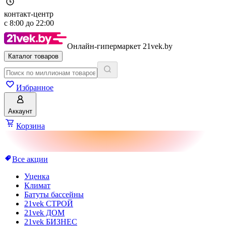
контакт-центр
с
8:00
до
22:00
Онлайн-гипермаркет 21vek.by
Каталог товаров
Избранное
Аккаунт
Корзина
Все акции
Уценка
Климат
Батуты бассейны
21vek СТРОЙ
21vek ДОМ
21vek БИЗНЕС