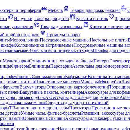
ьютеры и периферия
Мебель
Товары для дома, бакалея
С
мото
Игрушки, товары для детей
Красота и стиль
Здоров
рные украшения
Товары для взрослых
Книги и канцеляри
й подбор подарков
Премиум товары
плиты
Морозильники
Посудомоечные машины
Настольные плиты
 шкафы
Холодильники встраиваемые
Посудомоечные машины вс
встраиваемые
Измельчители пищевых отходов
Шкафы для подогр
чи
Мультиварки
Сэндвичницы, хот-дог мейкеры
Тостеры
Электрог
еницы
Фризеры
Блинницы
Пароварки
Автоклавы для консервиров
ки, кофемашины
Соковыжималки
Кофемолки
Вспениватели молок
ны, измельчители
Планетарные миксеры
Миксеры
Мясорубки
Лом
и фруктов
Вакууматоры
Открывалки, картофелечистки
Проращива
вых печей
Вакуумные пакеты, контейнеры
Аксессуары для кофе
ессуары для мясорубок
Аксессуары для блендеров, миксеров
Аксе
ры для соковыжималок
Средства для ухода за техникой
зоры
ТВ-приставки и медиаплееры
Проекторы
Проекционные эк
сы детские
Умные часы, фитнес-браслеты
Ремешки, аксессуары дл
рты памяти
Объективы
Вспышки
Аксессуары для камер
Сумки и ч
орамки
студии
Студийное освещение
Насадки светоформирующие для фо