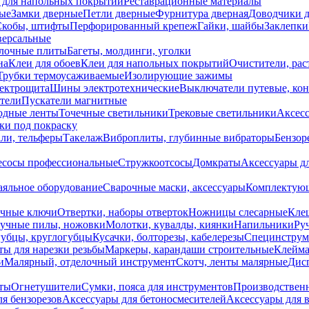
 для напольных покрытий
Реставрационные материалы
ые
Замки дверные
Петли дверные
Фурнитура дверная
Доводчики 
Скобы, штифты
Перфорированный крепеж
Гайки, шайбы
Заклепки
ерсальные
лочные плиты
Багеты, молдинги, уголки
на
Клеи для обоев
Клеи для напольных покрытий
Очистители, рас
Трубки термоусаживаемые
Изолирующие зажимы
лектрощита
Шины электротехнические
Выключатели путевые, ко
атели
Пускатели магнитные
одные ленты
Точечные светильники
Трековые светильники
Аксесс
и под покраску
ли, тельферы
Такелаж
Виброплиты, глубинные вибраторы
Бензор
сосы профессиональные
Стружкоотсосы
Домкраты
Аксессуары д
аяльное оборудование
Сварочные маски, аксессуары
Комплектующ
ечные ключи
Отвертки, наборы отверток
Ножницы слесарные
Кле
учные пилы, ножовки
Молотки, кувалды, киянки
Напильники
Ру
убцы, круглогубцы
Кусачки, болторезы, кабелерезы
Специнструм
ы для нарезки резьбы
Маркеры, карандаши строительные
Клейма
и
Малярный, отделочный инструмент
Скотч, ленты малярные
Дисп
иты
Огнетушители
Сумки, пояса для инструментов
Производствен
я бензорезов
Аксессуары для бетоносмесителей
Аксессуары для 