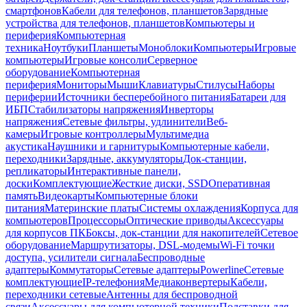
смартфонов
Кабели для телефонов, планшетов
Зарядные
устройства для телефонов, планшетов
Компьютеры и
периферия
Компьютерная
техника
Ноутбуки
Планшеты
Моноблоки
Компьютеры
Игровые
компьютеры
Игровые консоли
Серверное
оборудование
Компьютерная
периферия
Мониторы
Мыши
Клавиатуры
Стилусы
Наборы
периферии
Источники бесперебойного питания
Батареи для
ИБП
Стабилизаторы напряжения
Инверторы
напряжения
Сетевые фильтры, удлинители
Веб-
камеры
Игровые контроллеры
Мультимедиа
акустика
Наушники и гарнитуры
Компьютерные кабели,
переходники
Зарядные, аккумуляторы
Док-станции,
репликаторы
Интерактивные панели,
доски
Комплектующие
Жесткие диски, SSD
Оперативная
память
Видеокарты
Компьютерные блоки
питания
Материнские платы
Системы охлаждения
Корпуса для
компьютеров
Процессоры
Оптические приводы
Аксессуары
для корпусов ПК
Боксы, док-станции для накопителей
Сетевое
оборудование
Маршрутизаторы, DSL-модемы
Wi-Fi точки
доступа, усилители сигнала
Беспроводные
адаптеры
Коммутаторы
Сетевые адаптеры
Powerline
Сетевые
комплектующие
IP-телефония
Медиаконвертеры
Кабели,
переходники сетевые
Антенны для беспроводной
связи
Аксессуары для компьютерной техники
Подставки для