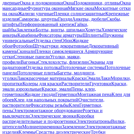
дверные
Окна и подоконники
Окна
Подоконники, отливы
Окна
мансардные
Фурнитура оконная
Мягкие окна
Москитные сетки
на окна
Жалюзи уличные
Пленки солнцезащитные
Крепежные
изделия
Саморезы, шурупы
Гвозди
Анкеры, дюбели
Скобы,
штифты
Перфорированный крепеж
Гайки,
шайбы
Заклепки
Болты, винты, шпильки
Хомуты
Химические
анкеры
Карабины
Фиксаторы арматуры
Шплинты
Пружины
универсальные
Отделка стен
Обои
Жидкие
обои
Фотообои
Штукатурки декоративные
Декоративный
камень
Скинали
Пленки самоклеящиеся
Армирующие
сетки
Стеновые панели
Уголки, маяки,
профили
Вагонка
Стеклохолсты, флизелин
Экраны для
радиаторов
Отделка потолка
Потолочные системы
Потолочные
панели
Потолочные плиты
Багеты, молдинги,
уголки
Лакокрасочные материалы
Краски
Эмали
Лаки
Морилки,
пропитки
Колеры для краски
Растворители
Грунтовки
Краски,
эмали аэрозольные
Краски, эмали
Пены, клеи,
герметики
Жидкие гвозди
Герметики
Монтажная пена
Клеи для
обоев
Клеи для напольных покрытий
Очистители,
растворители
Фиксаторы резьбы
Клеи
Герметики,
пены
Электромонтажное оборудование
Розетки и
выключатели
Электрические звонки
Коробки
распределительные и подрозетники
Электропатроны
Вилки,
штепсели
Молниеприемники
Заземление
Электромонтажные
изделия
Клеммы
Средства диэлектрические
Трубки