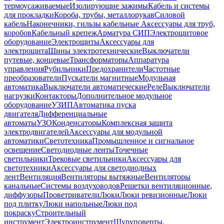
термоусаживаемые
Изолирующие зажимы
Кабель и системы
для прокладки
Короба, трубы, металлорукав
Силовой
кабель
Наконечники, гильзы кабельные
Аксессуары для труб,
коробов
Кабельный крепеж
Арматура СИП
Электрощитовое
оборудование
Электрощиты
Аксессуары для
электрощита
Шины электротехнические
Выключатели
путевые, концевые
Трансформаторы
Аппаратура
управления
Рубильники
Предохранители
Частотные
преобразователи
Пускатели магнитные
Модульная
автоматика
Выключатели автоматические
Реле
Выключатели
нагрузки
Контакторы
Дополнительное модульное
оборудование
УЗИП
Автоматика пуска
двигателя
Дифференциальные
автоматы
УЗО
Конденсаторы
Комплексная защита
электродвигателей
Аксессуары для модульной
автоматики
Светотехника
Промышленное и сигнальное
освещение
Светодиодные ленты
Точечные
светильники
Трековые светильники
Аксессуары для
светотехники
Аксессуары для светодиодных
лент
Вентиляция
Вентиляторы вытяжные
Вентиляторы
канальные
Системы воздуховодов
Решетки вентиляционные,
диффузоры
Проветриватели
Люки
Люки ревизионные
Люки
под плитку
Люки напольные
Люки под
покраску
Строительный
инструмент
Электроинструмент
Шуруповерты,