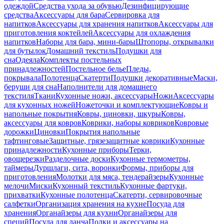
одеждой
Средства ухода за обувью
Дезинфицирующие
средства
Аксессуары для бара
Сервировка для
напитков
Аксессуары для хранения напитков
Аксессуары для
приготовления коктейлей
Аксессуары для охлаждения
напитков
Наборы для бара, мини-бары
Штопоры, открывалки
для бутылок
Домашний текстиль
Подушки для
сна
Одеяла
Комплекты постельных
принадлежностей
Постельное белье
Пледы,
покрывала
Полотенца
Скатерти
Подушки декоративные
Маски,
беруши для сна
Наполнители для домашнего
текстиля
Ткани
Кухонные ножи, аксессуары
Ножи
Аксессуары
для кухонных ножей
Ножеточки и комплектующие
Ковры и
напольные покрытия
Ковры, циновки, шкуры
Ковры,
аксессуары для ковров
Коврики, наборы ковриков
Ковровые
дорожки
Циновки
Покрытия напольные
тафтинговые
Защитные, грязезащитные коврики
Кухонные
принадлежности
Кухонные приборы
Терки,
овощерезки
Разделочные доски
Кухонные термометры,
таймеры
Дуршлаги, сита, воронки
Формы, приборы для
приготовления
Молотки для мяса, тендерайзеры
Кухонные
мелочи
Миски
Кухонный текстиль
Кухонные фартуки,
прихватки
Кухонные полотенца
Скатерти, сервировочные
салфетки
Организация хранения на кухне
Посуда для
хранения
Органайзеры для кухни
Органайзеры для
специй
Посуда для ланча
Полки и аксессуары на