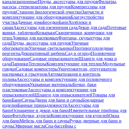
канализационные
Пруды, аксессуары для прудов
Фильтры,
насосы, стерилизаторы для прудов
Компрессоры для
прудов
Станции биологической очистки
Запчасти и
комплектующие для оборудования
Благоустройство
участка
Дачные дома
Беседки
Бани
Хозблоки и
сараи
Аксессуары для озеленения сада
Декор для сада
Почтовые
ящики, таблички
Козырьки
Скворечники, кормушки для
птиц
Домики для насекомых
Фонтаны, скульптуры для
сада
Пруды, аксессуары для прудов
Уличные
обогреватели
Уличные светильники
Противогололедные
реагенты
Декоративный щебень
Сад и огород
Поливочное
оборудование
Садовые опрыскиватели
Шланги для дома и
сада
Парники
Теплицы
Комплектующие для теплиц
Модульные
грядки
Садовые компостеры
Уничтожители, отпугиватели
насекомых и грызунов
Автоматизация и контроль
полива
Аксессуары и комплектующие для поливочного
оборудования
Укрывные материалы
Бочки, баки
пластиковые
Аксессуары и комплектующие для
опрыскивателей
Шланги для опрыскивателей
Товары для
бани
Бани
Сауны
Двери для бани и сауны
Бондарные
изделия
Банные принадлежности
Аксессуары для
бани
Оснащение и декор для бани
Измерительные приборы для
бани
Фитобочки, купели
Комплектующие для купелей
Окна
для бани
Мебель для бани и сауны
Ручки дверные для бани и
сауны
Эфирные масла
Спа-бассейны с