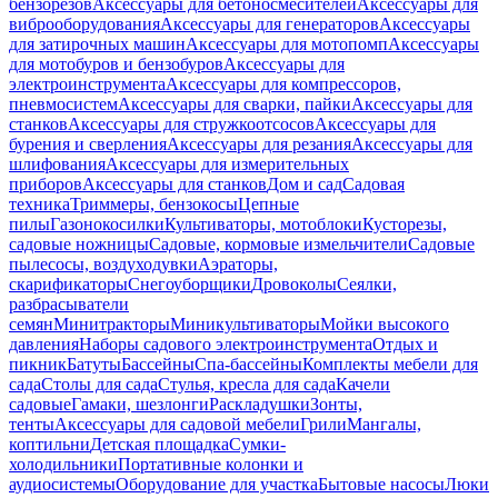
бензорезов
Аксессуары для бетоносмесителей
Аксессуары для
виброоборудования
Аксессуары для генераторов
Аксессуары
для затирочных машин
Аксессуары для мотопомп
Аксессуары
для мотобуров и бензобуров
Аксессуары для
электроинструмента
Аксессуары для компрессоров,
пневмосистем
Аксессуары для сварки, пайки
Аксессуары для
станков
Аксессуары для стружкоотсосов
Аксессуары для
бурения и сверления
Аксессуары для резания
Аксессуары для
шлифования
Аксессуары для измерительных
приборов
Аксессуары для станков
Дом и сад
Садовая
техника
Триммеры, бензокосы
Цепные
пилы
Газонокосилки
Культиваторы, мотоблоки
Кусторезы,
садовые ножницы
Садовые, кормовые измельчители
Садовые
пылесосы, воздуходувки
Аэраторы,
скарификаторы
Снегоуборщики
Дровоколы
Сеялки,
разбрасыватели
семян
Минитракторы
Миникультиваторы
Мойки высокого
давления
Наборы садового электроинструмента
Отдых и
пикник
Батуты
Бассейны
Спа-бассейны
Комплекты мебели для
сада
Столы для сада
Стулья, кресла для сада
Качели
садовые
Гамаки, шезлонги
Раскладушки
Зонты,
тенты
Аксессуары для садовой мебели
Грили
Мангалы,
коптильни
Детская площадка
Сумки-
холодильники
Портативные колонки и
аудиосистемы
Оборудование для участка
Бытовые насосы
Люки