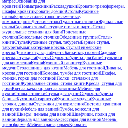
матрас
Основания для
кроватей
Подматрасники
Раскладушки
Кровати-трансформеры,
шкафы-кровати
Кровати-домики
Столы
Кухонные
столы
Барные столы
Столы письменные,
компьютерные
Детские столы
Туалетные столики
Журнальные
столы
Садовые столы
Растущие столы и парты
Столы,
журнальные столики для бани
Приставные
столики
Консольные столики
Обеденные группы
Столы-
книги
Стулья
Кухонные стулья, табуреты
Барные стулья,
табуреты
Компьютерные кресла, стулья
Геймерские
кресла
Детские стулья, табуреты
Банкетки, скамьи
Садовые
кресла, стулья, табуреты
Стулья, табуреты для бани
Стульчики
для кормления
Кухня
Кухонный гарнитур
Кухонные
модули
Столешницы для кухни
Мебель для гостиной
Диваны,
кресла для гостиной
Комоды, тумбы для гостиной
Шкафы,
стенки, горки для гостиной
Полки, стеллажи для
гостиной
Журнальные столы, столы-книги
Кресла, стулья для
дома
Кресла-качалки, кресла-маятники
Мебель для
кухни
Столы, столики
Стулья для кухни
Стулья, табуреты
барные
Кухонный гарнитур
Кухонные модули
Кухонные
уголки, диваны
Стульчики для кормления
Системы хранения
для кухни
Мебель для ванной
Тумбы, консоли для
ванной
Шкафы, пеналы для ванной
Шкафчики, полки для
ванной
Зеркала для ванной
Аксессуары для ванной
Мебель-
трансформер
Мебель-трансформер
Кровати-