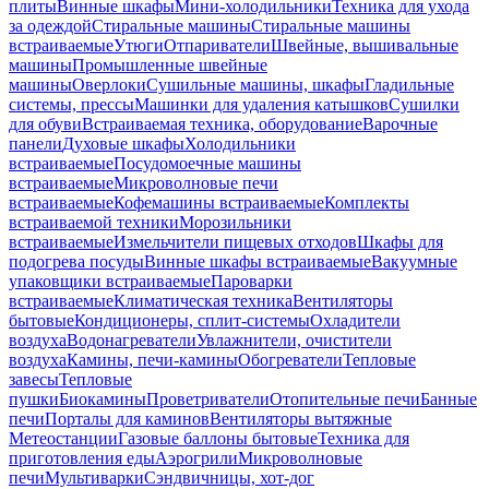
плиты
Винные шкафы
Мини-холодильники
Техника для ухода
за одеждой
Стиральные машины
Стиральные машины
встраиваемые
Утюги
Отпариватели
Швейные, вышивальные
машины
Промышленные швейные
машины
Оверлоки
Сушильные машины, шкафы
Гладильные
системы, прессы
Машинки для удаления катышков
Сушилки
для обуви
Встраиваемая техника, оборудование
Варочные
панели
Духовые шкафы
Холодильники
встраиваемые
Посудомоечные машины
встраиваемые
Микроволновые печи
встраиваемые
Кофемашины встраиваемые
Комплекты
встраиваемой техники
Морозильники
встраиваемые
Измельчители пищевых отходов
Шкафы для
подогрева посуды
Винные шкафы встраиваемые
Вакуумные
упаковщики встраиваемые
Пароварки
встраиваемые
Климатическая техника
Вентиляторы
бытовые
Кондиционеры, сплит-системы
Охладители
воздуха
Водонагреватели
Увлажнители, очистители
воздуха
Камины, печи-камины
Обогреватели
Тепловые
завесы
Тепловые
пушки
Биокамины
Проветриватели
Отопительные печи
Банные
печи
Порталы для каминов
Вентиляторы вытяжные
Метеостанции
Газовые баллоны бытовые
Техника для
приготовления еды
Аэрогрили
Микроволновые
печи
Мультиварки
Сэндвичницы, хот-дог