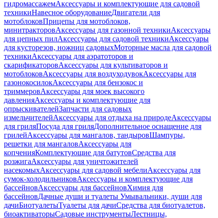
гидромассажем
Аксессуары и комплектующие для садовой
техники
Навесное оборудование
Двигатели для
мотоблоков
Прицепы для мотоблоков,
минитракторов
Аксессуары для газонной техники
Аксессуары
для цепных пил
Аксессуары для садовой техники
Аксессуары
для кусторезов, ножниц садовых
Моторные масла для садовой
техники
Аксессуары для аэратоторов и
скарификаторов
Аксессуары для культиваторов и
мотоблоков
Аксессуары для воздуходувок
Аксессуары для
газонокосилок
Аксессуары для бензокос и
триммеров
Аксессуары для моек высокого
давления
Аксессуары и комплектующие для
опрыскивателей
Запчасти для садовых
измельчителей
Аксессуары для отдыха на природе
Аксессуары
для гриля
Посуда для гриля
Дополнительное оснащение для
грилей
Аксессуары для мангалов, тандыров
Шампуры,
решетки для мангалов
Аксессуары для
копчения
Комплектующие для батутов
Средства для
розжига
Аксессуары для уничтожителей
насекомых
Аксессуары для садовой мебели
Аксессуары для
сумок-холодильников
Аксессуары и комплектующие для
бассейнов
Аксессуары для бассейнов
Химия для
бассейнов
Дачные души и туалеты
Умывальники, души для
дачи
Биотуалеты
Туалеты для дачи
Средства для биотуалетов,
биоактиваторы
Садовые инструменты
Лестницы,