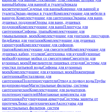
ванны
Наборы для ванной и туалета
Зеркала
косметические
Сиденья для ванны
Коврики для ванной и
туалета
Экран-дверки в туалет
Комплектующие для мебели в
ванную
Комплектующие для сантехники
Экраны для ванн,
душевых поддонов
Опоры для ванн, душевых
поддонов
Комплектующие для ванн
Плинтусы для
сантехники
Сифоны, трапы
Комплектующие для
умывальников, моек
Комплектующие для унитазов, писсуаров,
биде
Бачки для унитазов
Комплектующие для душевых
гарнитуров
Комплектующие для сифонов,
трапов
Комплектующие для смесителей
Комплектующие для
душевых кабин, уголков
Сантехника для кухни
Кухонные
мойки
Кухонные мойки со смесителями
Смесители для
кухонных моек
Измельчители пищевых отходов
Системы для
очистки питьевой воды
Сифоны для кухонных
моек
Комплектующие для кухонных моек
Инженерная
сантехника
Инсталляции для
сантехники
Полотенцесушители
Отвод и подвод воды
Трубы
водопроводные
Магистральные фильтры, системы
сантехнические
Комплектующие для радиаторов,
полотенцесушителей
Монтажные комплекты для
сантехники
Регулирующая арматура
Системы защиты от
протечек
Люки сантехнические
Аксессуары для
магистральных фильтров, систем