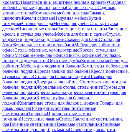
кроватку
Наматрасники, защитные чехлы в кроватку
Садовая
мебель
Садовые диваны, кресла
Садовые стулья
Садовые,
уличные столы
Комплекты мебели для сада
Гамаки,
шезлонги
Качели садовые
Надувная мебель
Кухни
походные
Столы для сада
Мебель для учебы
Столы, стулья
детские
Письменные столы
Растущие столы и парты
Растущие
кресла и стулья для учебы
Мебель для бани и сауны
Стулья,
табуретки, подставки для бани
Скамьи для бани
Столы для
бани
Журнальные столики для бани
Мебель для кабинета и
офиса
Столы офисные, компьютерные
Кресла, стулья для
офиса
Мягкая мебель для офиса
Шкафы офисные
Стеллажи,
полки для документов
Офисные тумбы
Комплекты мебели для
кабинета
Мебель для лоджии и балкона
Комплекты мебели для
балкона, лоджии
Кресла-мешки для балкона
Кресла подвесные,
стулья садовые
Столы для балкона, лоджии
Шкафы для
балкона, лоджии
Дверцы жалюзийные
Системы хранения для
балкона, лоджии
Журнальные столы, столы-книги
Тумбы для
балкона, лоджии
Кресла-качалки, кресла-маятники
Стулья для
балкона, лоджии
Кресла, пуфы для балкона,
лоджии
Компактные столы для балкона, лоджии
Товары для
дома, бакалея
Освещение
Люстры, потолочные
светильники
Торшеры
Прикроватные лампы,
ночники
Настольные лампы
Споты
Настенные светильники,
бра
Точечные светильники
Трековые светильники
Уличные
светильники, фонари, бра
Лампы
Освещение для картин,