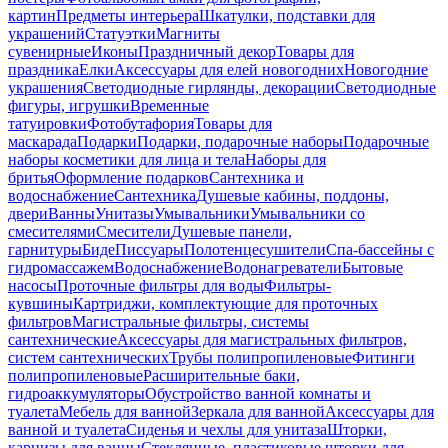
картин
Предметы интерьера
Шкатулки, подставки для
украшений
Статуэтки
Магниты
сувенирные
Иконы
Праздничный декор
Товары для
праздника
Елки
Аксессуары для елей новогодних
Новогодние
украшения
Светодиодные гирлянды, декорации
Светодиодные
фигуры, игрушки
Временные
татуировки
Фотобутафория
Товары для
маскарада
Подарки
Подарки, подарочные наборы
Подарочные
наборы косметики для лица и тела
Наборы для
бритья
Оформление подарков
Сантехника и
водоснабжение
Сантехника
Душевые кабины, поддоны,
двери
Ванны
Унитазы
Умывальники
Умывальники со
смесителями
Смесители
Душевые панели,
гарнитуры
Биде
Писсуары
Полотенцесушители
Спа-бассейны с
гидромассажем
Водоснабжение
Водонагреватели
Бытовые
насосы
Проточные фильтры для воды
Фильтры-
кувшины
Картриджи, комплектующие для проточных
фильтров
Магистральные фильтры, системы
сантехнические
Аксессуары для магистральных фильтров,
систем сантехнических
Трубы полипропиленовые
Фитинги
полипропиленовые
Расширительные баки,
гидроаккумуляторы
Обустройство ванной комнаты и
туалета
Мебель для ванной
Зеркала для ванной
Аксессуары для
ванной и туалета
Сиденья и чехлы для унитаза
Шторки,
карнизы для ванны
Стеклянные, пластиковые шторки для