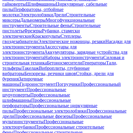
гайковерты
Шлифмашины
Циркулярные, сабельные
пилы
Перфораторы, отбойные
молотки
Электролобзики
Дрели
Строительные
миксеры
Дальномеры
Многофункциональные
инструменты
Строительные фены
Строительные
пистолеты
Фрезеры
Рубанки, стамески
электрические
Краскопульты
Степлеры,
гвоздезабиватели
Электрические ножницы, резаки
Насадки для
электроинструмента
Аксессуары для
электроинструмента
Аккумуляторы, зарядные устройства для
электроинструмента
Наборы электроинструмента
Силовая и
строительная техника
Бетоносмесители
Генераторы
Тали,
тельферы
Такелаж
Виброплиты, глубинные
вибраторы
Бензорезы, резчики швов
Стойки, дрели для
бурения
Затирочные
машины
Гидроинструмент
Погрузчики
Профессиональный
инструмент
Профессиональные
шуруповерты
Профессиональные
шлифмашины
Профессиональные
перфораторы
Профессиональные циркулярные
пилы
Профессиональные электролобзики
Профессиональные
дрели
Профессиональные фрезеры
Профессиональные
мультиинструменты
Профессиональные
электрорубанки
Профессиональные строительные
фены
Профессиональные строительные