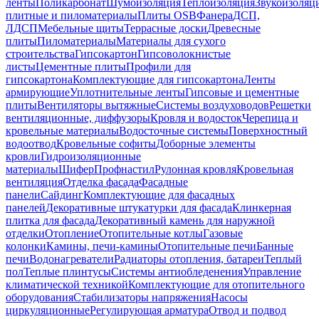
ленты
Поликарбонат
Шумоизоляция
Теплоизоляция
Звукоизоляц
плитные и пиломатериалы
Плиты OSB
Фанера
ДСП,
ЛДСП
Мебельные щиты
Террасные доски
Древесные
плиты
Пиломатериалы
Материалы для сухого
строительства
Гипсокартон
Гипсоволокнистые
листы
Цементные плиты
Профили для
гипсокартона
Комплектующие для гипсокартона
Ленты
армирующие
Уплотнительные ленты
Гипсовые и цементные
плиты
Вентиляторы вытяжные
Системы воздуховодов
Решетки
вентиляционные, диффузоры
Кровля и водосток
Черепица и
кровельные материалы
Водосточные системы
Поверхностный
водоотвод
Кровельные софиты
Доборные элементы
кровли
Гидроизоляционные
материалы
Шифер
Профнастил
Рулонная кровля
Кровельная
вентиляция
Отделка фасада
Фасадные
панели
Сайдинг
Комплектующие для фасадных
панелей
Декоративные штукатурки для фасада
Клинкерная
плитка для фасада
Декоративный камень для наружной
отделки
Отопление
Отопительные котлы
Газовые
колонки
Камины, печи-камины
Отопительные печи
Банные
печи
Водонагреватели
Радиаторы отопления, батареи
Теплый
пол
Теплые плинтусы
Системы антиобледенения
Управление
климатической техникой
Комплектующие для отопительного
оборудования
Стабилизаторы напряжения
Насосы
циркуляционные
Регулирующая арматура
Отвод и подвод