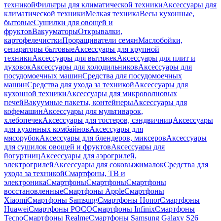
техникой
Фильтры для климатической техники
Аксессуары для
климатической техники
Мелкая техника
Весы кухонные,
бытовые
Сушилки для овощей и
фруктов
Вакууматоры
Открывалки,
картофелечистки
Проращиватели семян
Маслобойки,
сепараторы бытовые
Аксессуары для крупной
техники
Аксессуары для вытяжек
Аксессуары для плит и
духовок
Аксессуары для холодильников
Аксессуары для
посудомоечных машин
Средства для посудомоечных
машин
Средства для ухода за техникой
Аксессуары для
кухонной техники
Аксессуары для микроволновых
печей
Вакуумные пакеты, контейнеры
Аксессуары для
кофемашин
Аксессуары для мультиварок,
хлебопечек
Аксессуары для тостеров, сэндвичниц
Аксессуары
для кухонных комбайнов
Аксессуары для
мясорубок
Аксессуары для блендеров, миксеров
Аксессуары
для сушилок овощей и фруктов
Аксессуары для
йогуртниц
Аксессуары для аэрогрилей,
электрогрилей
Аксессуары для соковыжималок
Средства для
ухода за техникой
Смартфоны, ТВ и
электроника
Смартфоны
Смартфоны
Смартфоны
восстановленные
Смартфоны Apple
Смартфоны
Xiaomi
Смартфоны Samsung
Смартфоны Honor
Смартфоны
Huawei
Смартфоны POCO
Смартфоны Infinix
Смартфоны
Tecno
Смартфоны Realme
Смартфоны Samsung Galaxy S26