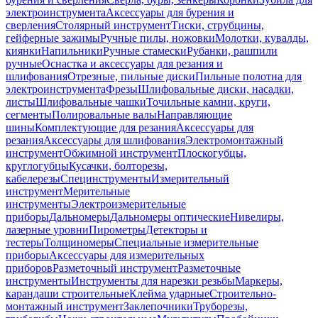
электроинструмента
Аксессуары для бурения и
сверления
Столярный инструмент
Тиски, струбцины,
гейферные зажимы
Ручные пилы, ножовки
Молотки, кувалды,
киянки
Напильники
Ручные стамески
Рубанки, рашпили
ручные
Оснастка и аксессуары для резания и
шлифования
Отрезные, пильные диски
Пильные полотна для
электроинструмента
Фрезы
Шлифовальные диски, насадки,
листы
Шлифовальные чашки
Точильные камни, круги,
сегменты
Полировальные валы
Направляющие
шины
Комплектующие для резания
Аксессуары для
резания
Аксессуары для шлифования
Электромонтажный
инструмент
Обжимной инструмент
Плоскогубцы,
круглогубцы
Кусачки, болторезы,
кабелерезы
Специнструменты
Измерительный
инструмент
Мерительные
инструменты
Электроизмерительные
приборы
Дальномеры
Дальномеры оптические
Нивелиры,
лазерные уровни
Пирометры
Детекторы и
тестеры
Толщиномеры
Специальные измерительные
приборы
Аксессуары для измерительных
приборов
Разметочный инструмент
Разметочные
инструменты
Инструменты для нарезки резьбы
Маркеры,
карандаши строительные
Клейма ударные
Строительно-
монтажный инструмент
Заклепочники
Труборезы,