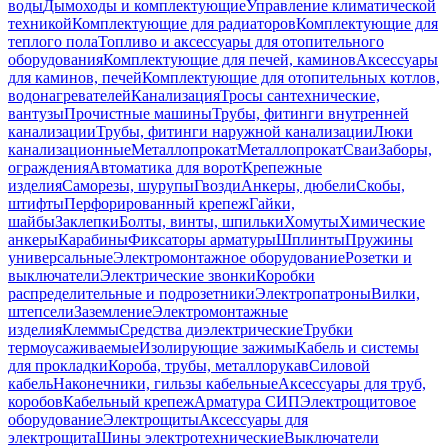
воды
Дымоходы и комплектующие
Управление климатической
техникой
Комплектующие для радиаторов
Комплектующие для
теплого пола
Топливо и аксессуары для отопительного
оборудования
Комплектующие для печей, каминов
Аксессуары
для каминов, печей
Комплектующие для отопительных котлов,
водонагревателей
Канализация
Тросы сантехнические,
вантузы
Прочистные машины
Трубы, фитинги внутренней
канализации
Трубы, фитинги наружной канализации
Люки
канализационные
Металлопрокат
Металлопрокат
Сваи
Заборы,
ограждения
Автоматика для ворот
Крепежные
изделия
Саморезы, шурупы
Гвозди
Анкеры, дюбели
Скобы,
штифты
Перфорированный крепеж
Гайки,
шайбы
Заклепки
Болты, винты, шпильки
Хомуты
Химические
анкеры
Карабины
Фиксаторы арматуры
Шплинты
Пружины
универсальные
Электромонтажное оборудование
Розетки и
выключатели
Электрические звонки
Коробки
распределительные и подрозетники
Электропатроны
Вилки,
штепсели
Заземление
Электромонтажные
изделия
Клеммы
Средства диэлектрические
Трубки
термоусаживаемые
Изолирующие зажимы
Кабель и системы
для прокладки
Короба, трубы, металлорукав
Силовой
кабель
Наконечники, гильзы кабельные
Аксессуары для труб,
коробов
Кабельный крепеж
Арматура СИП
Электрощитовое
оборудование
Электрощиты
Аксессуары для
электрощита
Шины электротехнические
Выключатели