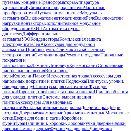
путевые, концевые
Трансформаторы
Аппаратура
управления
Рубильники
Предохранители
Частотные
преобразователи
Пускатели магнитные
Модульная
автоматика
Выключатели автоматические
Реле
Выключатели
нагрузки
Контакторы
Дополнительное модульное
оборудование
УЗИП
Автоматика пуска
двигателя
Дифференциальные
автоматы
УЗО
Конденсаторы
Комплексная защита
электродвигателей
Аксессуары для модульной
автоматики
Приборы учета
Счетчики газа
Счетчики
электроэнергии
Счетчики воды
Ремонт и отделка
Напольные
покрытия и
плитка
Плитка
Ламинат
Линолеум
Керамогранит
Спортивные
напольные покрытия
Виниловые
полы
Ковролин
Паркет
Искусственная трава
Аксессуары для
напольных покрытий и плитки
Подложка
Плинтусы, уголки,
обводы для труб
Плинтусы для сантехники
Фуги для
плитки
Порожки, профили для пола и плитки
Приспособления
для укладки плитки
Системы выравнивания
плитки
Аксессуары для напольных
покрытий
Реставрационные материалы
Двери и арки
Двери
входные
Двери межкомнатные
Арки межкомнатные
Москитные
сетки
Двери для бани и сауны
Коробки и
фурнитура
Наличники, коробки, доборы
Ручки дверные
Замки
дверные
Петли дверные
Фурнитура дверная
Доводчики