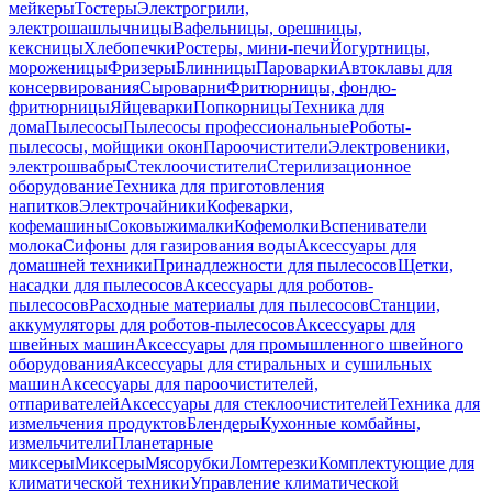
мейкеры
Тостеры
Электрогрили,
электрошашлычницы
Вафельницы, орешницы,
кексницы
Хлебопечки
Ростеры, мини-печи
Йогуртницы,
мороженицы
Фризеры
Блинницы
Пароварки
Автоклавы для
консервирования
Сыроварни
Фритюрницы, фондю-
фритюрницы
Яйцеварки
Попкорницы
Техника для
дома
Пылесосы
Пылесосы профессиональные
Роботы-
пылесосы, мойщики окон
Пароочистители
Электровеники,
электрошвабры
Стеклоочистители
Стерилизационное
оборудование
Техника для приготовления
напитков
Электрочайники
Кофеварки,
кофемашины
Соковыжималки
Кофемолки
Вспениватели
молока
Сифоны для газирования воды
Аксессуары для
домашней техники
Принадлежности для пылесосов
Щетки,
насадки для пылесосов
Аксессуары для роботов-
пылесосов
Расходные материалы для пылесосов
Станции,
аккумуляторы для роботов-пылесосов
Аксессуары для
швейных машин
Аксессуары для промышленного швейного
оборудования
Аксессуары для стиральных и сушильных
машин
Аксессуары для пароочистителей,
отпаривателей
Аксессуары для стеклоочистителей
Техника для
измельчения продуктов
Блендеры
Кухонные комбайны,
измельчители
Планетарные
миксеры
Миксеры
Мясорубки
Ломтерезки
Комплектующие для
климатической техники
Управление климатической