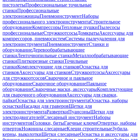
пистолеты
Профессиональные точильные
станки
Профессиональные
электроножницы
Пневмоинструмент
Наборы
профессионального электроинструмента
Строительное
оборудование
Компрессоры
Тепловые пушки
Пылесосы
профессиональные
Стружкоотсосы
Домкраты
Аксессуары для
компрессоров, пневмосистем
Системы пылеудаления для
электроинструмента
Пневмоинструмент
Станки и
оборудование
Деревообрабатывающие
станки
Ленточнопильные станки
Металлообрабатывающие
станки
Плиткорезные станки
Точильные
станки
Комплектующие для станков
Оснастка для
станков
Аксессуары для станков
Стружкоотсосы
Аксессуары
для стружкоотсосов
Сварочное и паяльное
оборудование
Сварочное оборудование
Паяльное
оборудование
Сварочные маски, аксессуары
Комплектующие
для сварочного оборудования
Аксессуары для сварки,
пайки
Оснастка для электроинструмента
Оснастка, наборы
оснастки
Насадки для граверов
Щетки для
электроинструмента
Развертки
Пуансоны
Щетки для
электродвигателей
Слесарный инструмент
Наборы
инструментов
Головки, биты
Гаечные ключи
Отвертки, наборы
отверток
Ножницы слесарные
Клещи строительные
Зубила,
керны, выколотки
Щетки слесарные
Оснастка и аксессуары для
бурения и сверления
Сверла, буры, зенкеры
Коронки
Зубила для