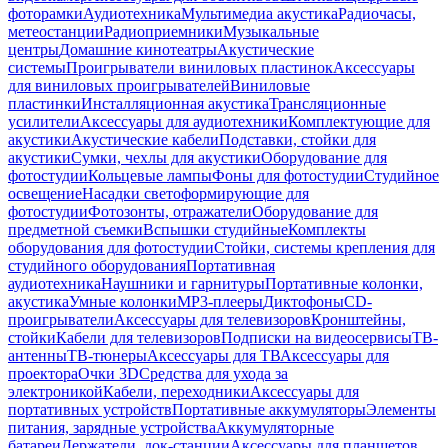
фоторамки
Аудиотехника
Мультимедиа акустика
Радиочасы,
метеостанции
Радиоприемники
Музыкальные
центры
Домашние кинотеатры
Акустические
системы
Проигрыватели виниловых пластинок
Аксессуары
для виниловых проигрывателей
Виниловые
пластинки
Инсталляционная акустика
Трансляционные
усилители
Аксессуары для аудиотехники
Комплектующие для
акустики
Акустические кабели
Подставки, стойки для
акустики
Сумки, чехлы для акустики
Оборудование для
фотостудии
Кольцевые лампы
Фоны для фотостудии
Студийное
освещение
Насадки светоформирующие для
фотостудии
Фотозонты, отражатели
Оборудование для
предметной съемки
Вспышки студийные
Комплекты
оборудования для фотостудии
Стойки, системы крепления для
студийного оборудования
Портативная
аудиотехника
Наушники и гарнитуры
Портативные колонки,
акустика
Умные колонки
MP3-плееры
Диктофоны
CD-
проигрыватели
Аксессуары для телевизоров
Кронштейны,
стойки
Кабели для телевизоров
Подписки на видеосервисы
ТВ-
антенны
ТВ-тюнеры
Аксессуары для ТВ
Аксессуары для
проектора
Очки 3D
Средства для ухода за
электроникой
Кабели, переходники
Аксессуары для
портативных устройств
Портативные аккумуляторы
Элементы
питания, зарядные устройства
Аккумуляторные
батареи
Держатели, док-станции
Аксессуары для планшетов,