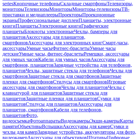
series
Кнопочные телефоны
Складные смартфоны
Телевизоры,
мониторы
Телевизоры
Мониторы
Мониторы-телевизоры
ТВ-
приставки и медиаплееры
Проекторы
Проекционные
экраны
Профессиональные дисплеи
Планшеты, электронные
книги
Планшеты
Электронные книги
Графические
планшеты
Блокноты электронные
Чехлы, бамперы для
планшетов
Аксессуары для планшетов,
смартфонов
Аксессуары для электронных книг
Смарт-часы,
аксессуары
Умные часы
Фитнес-браслеты
Умные часы
детские
Умные часы, фитнес-браслеты
Ремешки, аксессуары
для умных часов
Кабели для умных часов
Аксессуары для
смартфонов, планшетов
Зарядные устройства для телефонов,
планшетов
Чехлы, защитные стекла для телефонов
Чехлы для
смартфонов
Защитные стекла для смартфонов
Защитные
пленки для смартфонов
Стилусы для смартфонов
Игровые
аксессуары для смартфонов
Чехлы для планшетов
Чехлы с
клавиатурой для планшетов
Защитные стекла для
планшетов
Защитные пленки для планшетов
Сумки для
планшетов
Стилусы для планшетов
Аксессуары для
планшетов, смартфонов
Кабели для телефонов,
планшетов
Фото,
видеосъемка
Фотоаппараты
Видеокамеры
Экшн-камеры
Карты
памяти
Объективы
Вспышки
Аксессуары для камер
Сумки и
чехлы для камер
Зарядные устройства, аккумуляторы для фото,
видеокамер
Аксессуары для объективов
Штативы
Цифровые