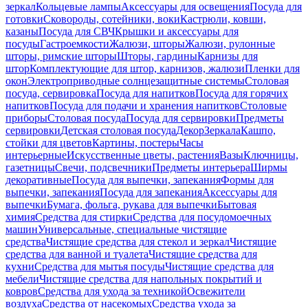
зеркал
Кольцевые лампы
Аксессуары для освещения
Посуда для
готовки
Сковороды, сотейники, воки
Кастрюли, ковши,
казаны
Посуда для СВЧ
Крышки и аксессуары для
посуды
Гастроемкости
Жалюзи, шторы
Жалюзи, рулонные
шторы, римские шторы
Шторы, гардины
Карнизы для
штор
Комплектующие для штор, карнизов, жалюзи
Пленки для
окон
Электроприводные солнцезащитные системы
Столовая
посуда, сервировка
Посуда для напитков
Посуда для горячих
напитков
Посуда для подачи и хранения напитков
Столовые
приборы
Столовая посуда
Посуда для сервировки
Предметы
сервировки
Детская столовая посуда
Декор
Зеркала
Кашпо,
стойки для цветов
Картины, постеры
Часы
интерьерные
Искусственные цветы, растения
Вазы
Ключницы,
газетницы
Свечи, подсвечники
Предметы интерьера
Ширмы
декоративные
Посуда для выпечки, запекания
Формы для
выпечки, запекания
Посуда для запекания
Аксессуары для
выпечки
Бумага, фольга, рукава для выпечки
Бытовая
химия
Средства для стирки
Средства для посудомоечных
машин
Универсальные, специальные чистящие
средства
Чистящие средства для стекол и зеркал
Чистящие
средства для ванной и туалета
Чистящие средства для
кухни
Средства для мытья посуды
Чистящие средства для
мебели
Чистящие средства для напольных покрытий и
ковров
Средства для ухода за техникой
Освежители
воздуха
Средства от насекомых
Средства ухода за