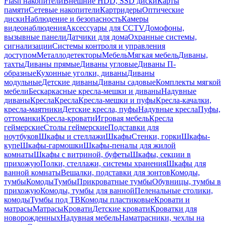
Flash накопители
Внешние HDD, SSD диски
Карты
памяти
Сетевые накопители
Картридеры
Оптические
диски
Наблюдение и безопасность
Камеры
видеонаблюдения
Аксессуары для CCTV
Домофоны,
вызывные панели
Датчики для дома
Охранные системы,
сигнализации
Системы контроля и управления
доступом
Металлодетекторы
Мебель
Мягкая мебель
Диваны,
тахты
Диваны прямые
Диваны угловые
Диваны П-
образные
Кухонные уголки, диваны
Диваны
модульные
Детские диваны
Диваны садовые
Комплекты мягкой
мебели
Бескаркасные кресла-мешки и диваны
Надувные
диваны
Кресла
Кресла
Кресла-мешки и пуфы
Кресла-качалки,
кресла-маятники
Детские кресла, пуфы
Надувные кресла
Пуфы,
оттоманки
Кресла-кровати
Игровая мебель
Кресла
геймерские
Столы геймерские
Подставки для
ноутбуков
Шкафы и стеллажи
Шкафы
Стенки, горки
Шкафы-
купе
Шкафы-гармошки
Шкафы-пеналы для жилой
комнаты
Шкафы с витриной, буфеты
Шкафы, секции в
прихожую
Полки, стеллажи, системы хранения
Шкафы для
ванной комнаты
Вешалки, подставки для зонтов
Комоды,
тумбы
Комоды
Тумбы
Прикроватные тумбы
Обувницы, тумбы в
прихожую
Комоды, тумбы для ванной
Пеленальные столики,
комоды
Тумбы под ТВ
Комоды пластиковые
Кровати и
матрасы
Матрасы
Кровати
Детские кровати
Кроватки для
новорожденных
Надувная мебель
Наматрасники, чехлы на