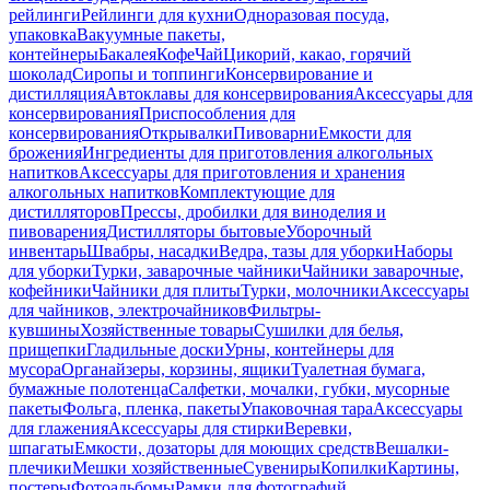
рейлинги
Рейлинги для кухни
Одноразовая посуда,
упаковка
Вакуумные пакеты,
контейнеры
Бакалея
Кофе
Чай
Цикорий, какао, горячий
шоколад
Сиропы и топпинги
Консервирование и
дистилляция
Автоклавы для консервирования
Аксессуары для
консервирования
Приспособления для
консервирования
Открывалки
Пивоварни
Емкости для
брожения
Ингредиенты для приготовления алкогольных
напитков
Аксессуары для приготовления и хранения
алкогольных напитков
Комплектующие для
дистилляторов
Прессы, дробилки для виноделия и
пивоварения
Дистилляторы бытовые
Уборочный
инвентарь
Швабры, насадки
Ведра, тазы для уборки
Наборы
для уборки
Турки, заварочные чайники
Чайники заварочные,
кофейники
Чайники для плиты
Турки, молочники
Аксессуары
для чайников, электрочайников
Фильтры-
кувшины
Хозяйственные товары
Сушилки для белья,
прищепки
Гладильные доски
Урны, контейнеры для
мусора
Органайзеры, корзины, ящики
Туалетная бумага,
бумажные полотенца
Салфетки, мочалки, губки, мусорные
пакеты
Фольга, пленка, пакеты
Упаковочная тара
Аксессуары
для глажения
Аксессуары для стирки
Веревки,
шпагаты
Емкости, дозаторы для моющих средств
Вешалки-
плечики
Мешки хозяйственные
Сувениры
Копилки
Картины,
постеры
Фотоальбомы
Рамки для фотографий,