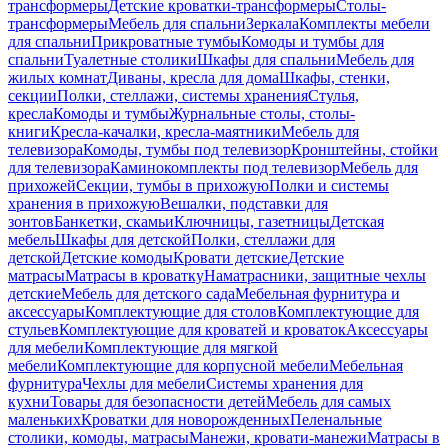
трансформеры
Детские кроватки-трансформеры
Столы-
трансформеры
Мебель для спальни
Зеркала
Комплекты мебели
для спальни
Прикроватные тумбы
Комоды и тумбы для
спальни
Туалетные столики
Шкафы для спальни
Мебель для
жилых комнат
Диваны, кресла для дома
Шкафы, стенки,
секции
Полки, стеллажи, системы хранения
Стулья,
кресла
Комоды и тумбы
Журнальные столы, столы-
книги
Кресла-качалки, кресла-маятники
Мебель для
телевизора
Комоды, тумбы под телевизор
Кронштейны, стойки
для телевизора
Каминокомплекты под телевизор
Мебель для
прихожей
Секции, тумбы в прихожую
Полки и системы
хранения в прихожую
Вешалки, подставки для
зонтов
Банкетки, скамьи
Ключницы, газетницы
Детская
мебель
Шкафы для детской
Полки, стеллажи для
детской
Детские комоды
Кровати детские
Детские
матрасы
Матрасы в кроватку
Наматрасники, защитные чехлы
детские
Мебель для детского сада
Мебельная фурнитура и
аксессуары
Комплектующие для столов
Комплектующие для
стульев
Комплектующие для кроватей и кроваток
Аксессуары
для мебели
Комплектующие для мягкой
мебели
Комплектующие для корпусной мебели
Мебельная
фурнитура
Чехлы для мебели
Системы хранения для
кухни
Товары для безопасности детей
Мебель для самых
маленьких
Кроватки для новорожденных
Пеленальные
столики, комоды, матрасы
Манежи, кровати-манежи
Матрасы в