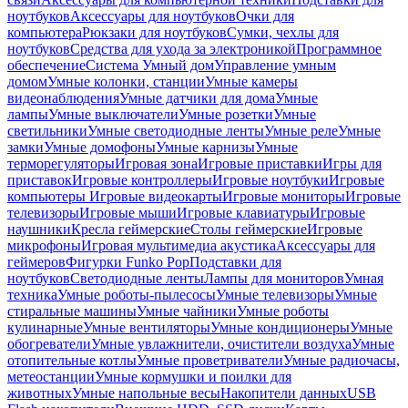
ноутбуков
Аксессуары для ноутбуков
Очки для
компьютера
Рюкзаки для ноутбуков
Сумки, чехлы для
ноутбуков
Средства для ухода за электроникой
Программное
обеспечение
Система Умный дом
Управление умным
домом
Умные колонки, станции
Умные камеры
видеонаблюдения
Умные датчики для дома
Умные
лампы
Умные выключатели
Умные розетки
Умные
светильники
Умные светодиодные ленты
Умные реле
Умные
замки
Умные домофоны
Умные карнизы
Умные
терморегуляторы
Игровая зона
Игровые приставки
Игры для
приставок
Игровые контроллеры
Игровые ноутбуки
Игровые
компьютеры
Игровые видеокарты
Игровые мониторы
Игровые
телевизоры
Игровые мыши
Игровые клавиатуры
Игровые
наушники
Кресла геймерские
Столы геймерские
Игровые
микрофоны
Игровая мультимедиа акустика
Аксессуары для
геймеров
Фигурки Funko Pop
Подставки для
ноутбуков
Светодиодные ленты
Лампы для мониторов
Умная
техника
Умные роботы-пылесосы
Умные телевизоры
Умные
стиральные машины
Умные чайники
Умные роботы
кулинарные
Умные вентиляторы
Умные кондиционеры
Умные
обогреватели
Умные увлажнители, очистители воздуха
Умные
отопительные котлы
Умные проветриватели
Умные радиочасы,
метеостанции
Умные кормушки и поилки для
животных
Умные напольные весы
Накопители данных
USB