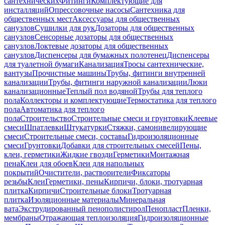
сантехнических
Фитинги
Комплектующие для
инсталляций
Опрессовочные насосы
Сантехника для
общественных мест
Аксессуары для общественных
санузлов
Сушилки для рук
Дозаторы для общественных
санузлов
Сенсорные дозаторы для общественных
санузлов
Локтевые дозаторы для общественных
санузлов
Диспенсеры для бумажных полотенец
Диспенсеры
для туалетной бумаги
Канализация
Тросы сантехнические,
вантузы
Прочистные машины
Трубы, фитинги внутренней
канализации
Трубы, фитинги наружной канализации
Люки
канализационные
Теплый пол водяной
Трубы для теплого
пола
Коллекторы и комплектующие
Термостатика для теплого
пола
Автоматика для теплого
пола
Строительство
Строительные смеси и грунтовки
Клеевые
смеси
Шпатлевки
Штукатурки
Стяжки, самонивелирующие
смеси
Строительные смеси, составы
Гидроизоляционные
смеси
Грунтовки
Добавки для строительных смесей
Пены,
клеи, герметики
Жидкие гвозди
Герметики
Монтажная
пена
Клеи для обоев
Клеи для напольных
покрытий
Очистители, растворители
Фиксаторы
резьбы
Клеи
Герметики, пены
Кирпичи, блоки, тротуарная
плитка
Кирпичи
Строительные блоки
Тротуарная
плитка
Изоляционные материалы
Минеральная
вата
Экструдированный пенополистирол
Пенопласт
Пленки,
мембраны
Отражающая теплоизоляция
Гидроизоляционные