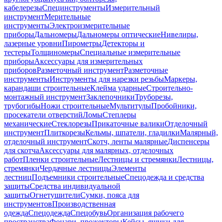
кабелерезы
Специнструменты
Измерительный
инструмент
Мерительные
инструменты
Электроизмерительные
приборы
Дальномеры
Дальномеры оптические
Нивелиры,
лазерные уровни
Пирометры
Детекторы и
тестеры
Толщиномеры
Специальные измерительные
приборы
Аксессуары для измерительных
приборов
Разметочный инструмент
Разметочные
инструменты
Инструменты для нарезки резьбы
Маркеры,
карандаши строительные
Клейма ударные
Строительно-
монтажный инструмент
Заклепочники
Труборезы,
трубогибы
Ножи строительные
Мультитулы
Пробойники,
просекатели отверстий
Ломы
Степлеры
механические
Стеклорезы
Прикаточные валики
Отделочный
инструмент
Плиткорезы
Кельмы, шпатели, гладилки
Малярный,
отделочный инструмент
Скотч, ленты малярные
Диспенсеры
для скотча
Аксессуары для малярных, отделочных
работ
Пленки строительные
Лестницы и стремянки
Лестницы,
стремянки
Чердачные лестницы
Элементы
лестниц
Подъемники строительные
Спецодежда и средства
защиты
Средства индивидуальной
защиты
Огнетушители
Сумки, пояса для
инструментов
Производственная
одежда
Спецодежда
Спецобувь
Организация рабочего
пространства
Фонари, прожекторы
Кейсы, ящики для