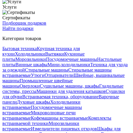
Услуги
Сертификаты
Подборщик подарков
Найти подарки
Категории товаров
Бытовая техника
Крупная техника для
кухни
Холодильники
Вытяжки
Кухонные
плиты
Морозильники
Посудомоечные машины
Настольные
плиты
Винные шкафы
Мини-холодильники
Техника для ухода
за одеждой
Стиральные машины
Стиральные машины
встраиваемые
Утюги
Отпариватели
Швейные, вышивальные
машины
Промышленные швейные
машины
Оверлоки
Сушильные машины, шкафы
Гладильные
системы, прессы
Машинки для удаления катышков
Сушилки
для обуви
Встраиваемая техника, оборудование
Варочные
панели
Духовые шкафы
Холодильники
встраиваемые
Посудомоечные машины
встраиваемые
Микроволновые печи
встраиваемые
Кофемашины встраиваемые
Комплекты
встраиваемой техники
Морозильники
встраиваемые
Измельчители пищевых отходов
Шкафы для