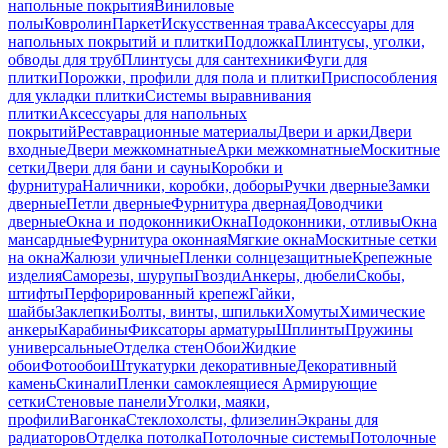
напольные покрытия
Виниловые
полы
Ковролин
Паркет
Искусственная трава
Аксессуары для
напольных покрытий и плитки
Подложка
Плинтусы, уголки,
обводы для труб
Плинтусы для сантехники
Фуги для
плитки
Порожки, профили для пола и плитки
Приспособления
для укладки плитки
Системы выравнивания
плитки
Аксессуары для напольных
покрытий
Реставрационные материалы
Двери и арки
Двери
входные
Двери межкомнатные
Арки межкомнатные
Москитные
сетки
Двери для бани и сауны
Коробки и
фурнитура
Наличники, коробки, доборы
Ручки дверные
Замки
дверные
Петли дверные
Фурнитура дверная
Доводчики
дверные
Окна и подоконники
Окна
Подоконники, отливы
Окна
мансардные
Фурнитура оконная
Мягкие окна
Москитные сетки
на окна
Жалюзи уличные
Пленки солнцезащитные
Крепежные
изделия
Саморезы, шурупы
Гвозди
Анкеры, дюбели
Скобы,
штифты
Перфорированный крепеж
Гайки,
шайбы
Заклепки
Болты, винты, шпильки
Хомуты
Химические
анкеры
Карабины
Фиксаторы арматуры
Шплинты
Пружины
универсальные
Отделка стен
Обои
Жидкие
обои
Фотообои
Штукатурки декоративные
Декоративный
камень
Скинали
Пленки самоклеящиеся
Армирующие
сетки
Стеновые панели
Уголки, маяки,
профили
Вагонка
Стеклохолсты, флизелин
Экраны для
радиаторов
Отделка потолка
Потолочные системы
Потолочные