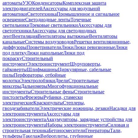
автоматы
УЗО
Конденсаторы
Комплексная защита
электродвигателей
Аксессуары для модульной
автоматики
Светотехника
Промышленное и сигнальное
освещение
Светодиодные ленты
Точечные
светильники
Трековые светильники
Аксессуары для
светотехники
Аксессуары для светодиодных
лент
Вентиляция
Вентиляторы вытяжные
Вентиляторы
канальные
Системы воздуховодов
Решетки вентиляционные,
диффузоры
Проветриватели
Люки
Люки ревизионные
Люки
под плитку
Люки напольные
Люки под
покраску
Строительный
инструмент
Электроинструмент
Шуруповерты,
гайковерты
Шлифмашины
Циркулярные, сабельные
пилы
Перфораторы, отбойные
молотки
Электролобзики
Дрели
Строительные
миксеры
Дальномеры
Многофункциональные
инструменты
Строительные фены
Строительные
пистолеты
Фрезеры
Рубанки, стамески
электрические
Краскопульты
Степлеры,
гвоздезабиватели
Электрические ножницы, резаки
Насадки для
электроинструмента
Аксессуары для
электроинструмента
Аккумуляторы, зарядные устройства для
электроинструмента
Наборы электроинструмента
Силовая и
строительная техника
Бетоносмесители
Генераторы
Тали,
тельферы
Такелаж
Виброплиты, глубинные