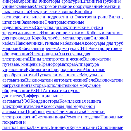
анкеры
Карабины
Фиксаторы арматуры
Шплинты
Пружины
универсальные
Электромонтажное оборудование
Розетки и
выключатели
Электрические звонки
Коробки
распределительные и подрозетники
Электропатроны
Вилки,
штепсели
Заземление
Электромонтажные
изделия
Клеммы
Средства диэлектрические
Трубки
термоусаживаемые
Изолирующие зажимы
Кабель и системы
для прокладки
Короба, трубы, металлорукав
Силовой
кабель
Наконечники, гильзы кабельные
Аксессуары для труб,
коробов
Кабельный крепеж
Арматура СИП
Электрощитовое
оборудование
Электрощиты
Аксессуары для
электрощита
Шины электротехнические
Выключатели
путевые, концевые
Трансформаторы
Аппаратура
управления
Рубильники
Предохранители
Частотные
преобразователи
Пускатели магнитные
Модульная
автоматика
Выключатели автоматические
Реле
Выключатели
нагрузки
Контакторы
Дополнительное модульное
оборудование
УЗИП
Автоматика пуска
двигателя
Дифференциальные
автоматы
УЗО
Конденсаторы
Комплексная защита
электродвигателей
Аксессуары для модульной
автоматики
Приборы учета
Счетчики газа
Счетчики
электроэнергии
Счетчики воды
Ремонт и отделка
Напольные
покрытия и
плитка
Плитка
Ламинат
Линолеум
Керамогранит
Спортивные