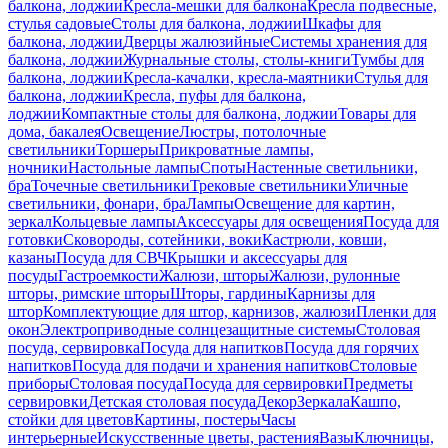
балкона, лоджии
Кресла-мешки для балкона
Кресла подвесные,
стулья садовые
Столы для балкона, лоджии
Шкафы для
балкона, лоджии
Дверцы жалюзийные
Системы хранения для
балкона, лоджии
Журнальные столы, столы-книги
Тумбы для
балкона, лоджии
Кресла-качалки, кресла-маятники
Стулья для
балкона, лоджии
Кресла, пуфы для балкона,
лоджии
Компактные столы для балкона, лоджии
Товары для
дома, бакалея
Освещение
Люстры, потолочные
светильники
Торшеры
Прикроватные лампы,
ночники
Настольные лампы
Споты
Настенные светильники,
бра
Точечные светильники
Трековые светильники
Уличные
светильники, фонари, бра
Лампы
Освещение для картин,
зеркал
Кольцевые лампы
Аксессуары для освещения
Посуда для
готовки
Сковороды, сотейники, воки
Кастрюли, ковши,
казаны
Посуда для СВЧ
Крышки и аксессуары для
посуды
Гастроемкости
Жалюзи, шторы
Жалюзи, рулонные
шторы, римские шторы
Шторы, гардины
Карнизы для
штор
Комплектующие для штор, карнизов, жалюзи
Пленки для
окон
Электроприводные солнцезащитные системы
Столовая
посуда, сервировка
Посуда для напитков
Посуда для горячих
напитков
Посуда для подачи и хранения напитков
Столовые
приборы
Столовая посуда
Посуда для сервировки
Предметы
сервировки
Детская столовая посуда
Декор
Зеркала
Кашпо,
стойки для цветов
Картины, постеры
Часы
интерьерные
Искусственные цветы, растения
Вазы
Ключницы,