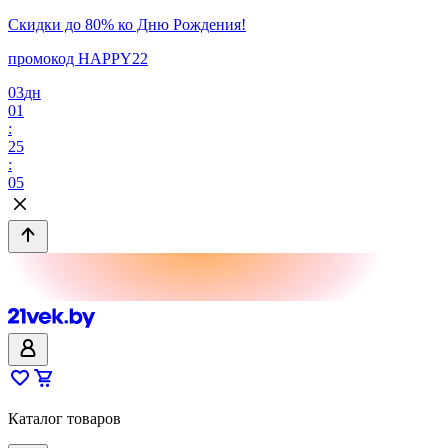
Скидки до 80% ко Дню Рождения!
промокод HAPPY22
03
дн
01
:
25
:
05
Каталог товаров