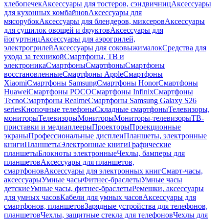
хлебопечек
Аксессуары для тостеров, сэндвичниц
Аксессуары
для кухонных комбайнов
Аксессуары для
мясорубок
Аксессуары для блендеров, миксеров
Аксессуары
для сушилок овощей и фруктов
Аксессуары для
йогуртниц
Аксессуары для аэрогрилей,
электрогрилей
Аксессуары для соковыжималок
Средства для
ухода за техникой
Смартфоны, ТВ и
электроника
Смартфоны
Смартфоны
Смартфоны
восстановленные
Смартфоны Apple
Смартфоны
Xiaomi
Смартфоны Samsung
Смартфоны Honor
Смартфоны
Huawei
Смартфоны POCO
Смартфоны Infinix
Смартфоны
Tecno
Смартфоны Realme
Смартфоны Samsung Galaxy S26
series
Кнопочные телефоны
Складные смартфоны
Телевизоры,
мониторы
Телевизоры
Мониторы
Мониторы-телевизоры
ТВ-
приставки и медиаплееры
Проекторы
Проекционные
экраны
Профессиональные дисплеи
Планшеты, электронные
книги
Планшеты
Электронные книги
Графические
планшеты
Блокноты электронные
Чехлы, бамперы для
планшетов
Аксессуары для планшетов,
смартфонов
Аксессуары для электронных книг
Смарт-часы,
аксессуары
Умные часы
Фитнес-браслеты
Умные часы
детские
Умные часы, фитнес-браслеты
Ремешки, аксессуары
для умных часов
Кабели для умных часов
Аксессуары для
смартфонов, планшетов
Зарядные устройства для телефонов,
планшетов
Чехлы, защитные стекла для телефонов
Чехлы для