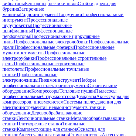
вибраторы
Бензорезы, резчики швов
Стойки, дрели для
бурения
Затирочные
машины
Гидроинструмент
Погрузчики
Профессиональный
инструмент
Профессиональные
шуруповерты
Профессиональные
шлифмашины
Профессиональные
перфораторы
Профессиональные циркулярные
пилы
Профессиональные электролобзики
Профессиональные
дрели
Профессиональные фрезеры
Профессиональные
мультиинструменты
Профессиональные
электрорубанки
Профессиональные строительные
фены
Профессиональные строительные
пистолеты
Профессиональные точильные
станки
Профессиональные
электроножницы
Пневмоинструмент
Наборы
профессионального электроинструмента
Строительное
оборудование
Компрессоры
Тепловые пушки
Пылесосы
профессиональные
Стружкоотсосы
Домкраты
Аксессуары для
компрессоров, пневмосистем
Системы пылеудаления для
электроинструмента
Пневмоинструмент
Станки и
оборудование
Деревообрабатывающие
станки
Ленточнопильные станки
Металлообрабатывающие
станки
Плиткорезные станки
Точильные
станки
Комплектующие для станков
Оснастка для
станков
Аксессуары для станков
Стружкоотсосы
Аксессуары