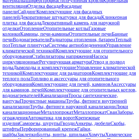
материалы
Шифер
Профнастил
Рулонная кровля
Кровельная
вентиляция
Отделка фасада
Фасадные
панели
Сайдинг
Комплектующие для фасадных
панелей
Декоративные штукатурки для фасада
Клинкерная
плитка для фасада
Декоративный камень для наружной
отделки
Отопление
Отопительные котлы
Газовые
колонки
Камины, печи-камины
Отопительные печи
Банные
печи
Водонагреватели
Радиаторы отопления, батареи
Теплый
пол
Теплые плинтусы
Системы антиобледенения
Управление
климатической техникой
Комплектующие для отопительного
оборудования
Стабилизаторы напряжения
Насосы
циркуляционные
Регулирующая арматура
Отвод и подвод
воды
Дымоходы и комплектующие
Управление климатической
техникой
Комплектующие для радиаторов
Комплектующие для
теплого пола
Топливо и аксессуары для отопительного
оборудования
Комплектующие для печей, каминов
Аксессуары
для каминов, печей
Комплектующие для отопительных котлов,
водонагревателей
Канализация
Тросы сантехнические,
вантузы
Прочистные машины
Трубы, фитинги внутренней
канализации
Трубы, фитинги наружной канализации
Люки
канализационные
Металлопрокат
Металлопрокат
Сваи
Заборы,
ограждения
Автоматика для ворот
Крепежные
изделия
Саморезы, шурупы
Гвозди
Анкеры, дюбели
Скобы,
штифты
Перфорированный крепеж
Гайки,
шайбы
Заклепки
Болты, винты, шпильки
Хомуты
Химические