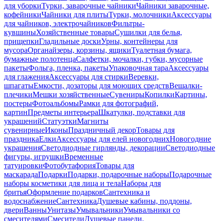
для уборки
Турки, заварочные чайники
Чайники заварочные,
кофейники
Чайники для плиты
Турки, молочники
Аксессуары
для чайников, электрочайников
Фильтры-
кувшины
Хозяйственные товары
Сушилки для белья,
прищепки
Гладильные доски
Урны, контейнеры для
мусора
Органайзеры, корзины, ящики
Туалетная бумага,
бумажные полотенца
Салфетки, мочалки, губки, мусорные
пакеты
Фольга, пленка, пакеты
Упаковочная тара
Аксессуары
для глажения
Аксессуары для стирки
Веревки,
шпагаты
Емкости, дозаторы для моющих средств
Вешалки-
плечики
Мешки хозяйственные
Сувениры
Копилки
Картины,
постеры
Фотоальбомы
Рамки для фотографий,
картин
Предметы интерьера
Шкатулки, подставки для
украшений
Статуэтки
Магниты
сувенирные
Иконы
Праздничный декор
Товары для
праздника
Елки
Аксессуары для елей новогодних
Новогодние
украшения
Светодиодные гирлянды, декорации
Светодиодные
фигуры, игрушки
Временные
татуировки
Фотобутафория
Товары для
маскарада
Подарки
Подарки, подарочные наборы
Подарочные
наборы косметики для лица и тела
Наборы для
бритья
Оформление подарков
Сантехника и
водоснабжение
Сантехника
Душевые кабины, поддоны,
двери
Ванны
Унитазы
Умывальники
Умывальники со
смесителями
Смесители
Душевые панели,