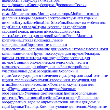
пылесосы, воздуходувки
Аэраторы,
скарификаторы
Снегоуборщики
Дровоколы
Сеялки,
разбрасыватели
семян
Минитракторы
Миникультиваторы
Мойки высокого
давления
Наборы садового электроинструмента
Отдых и
пикник
Батуты
Бассейны
Спа-бассейны
Комплекты мебели для
сада
Столы для сада
Стулья, кресла для сада
Качели
садовые
Гамаки, шезлонги
Раскладушки
Зонты,
тенты
Аксессуары для садовой мебели
Грили
Мангалы,
коптильни
Детская площадка
Сумки-
холодильники
Портативные колонки и
аудиосистемы
Оборудование для участка
Бытовые насосы
Люки
канализационные
Пруды, аксессуары для прудов
Фильтры,
насосы, стерилизаторы для прудов
Компрессоры для
прудов
Станции биологической очистки
Запчасти и
комплектующие для оборудования
Благоустройство
участка
Дачные дома
Беседки
Бани
Хозблоки и
сараи
Аксессуары для озеленения сада
Декор для сада
Почтовые
ящики, таблички
Козырьки
Скворечники, кормушки для
птиц
Домики для насекомых
Фонтаны, скульптуры для
сада
Пруды, аксессуары для прудов
Уличные
обогреватели
Уличные светильники
Противогололедные
реагенты
Декоративный щебень
Сад и огород
Поливочное
оборудование
Садовые опрыскиватели
Шланги для дома и
сада
Парники
Теплицы
Комплектующие для теплиц
Модульные