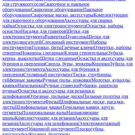
для стружкоотсосов
Сварочное и паяльное
оборудование
Сварочное оборудование
Паяльное
оборудование
Сварочные маски, аксессуары
Комплектующие
для сварочного оборудования
Аксессуары для сварки,
пайки
Оснастка для электроинструмента
Оснастка, наборы
оснастки
Насадки для граверов
Щетки для
электроинструмента
Развертки
Пуансоны
Щетки для
электродвигателей
Слесарный инструмент
Наборы
инструментов
Головки, биты
Гаечные ключи
Отвертки, наборы
отверток
Ножницы слесарные
Клещи строительные
Зубила,
керны, выколотки
Щетки слесарные
Оснастка и аксессуары для
бурения и сверления
Сверла, буры, зенкеры
Коронки
Зубила для
электроинструмента
Аксессуары для бурения и
сверления
Столярный инструмент
Тиски, струбцины,
гейферные зажимы
Ручные пилы, ножовки
Молотки, кувалды,
киянки
Напильники
Ручные стамески
Рубанки, рашпили
ручные
Оснастка и аксессуары для резания и
шлифования
Отрезные, пильные диски
Пильные полотна для
электроинструмента
Фрезы
Шлифовальные диски, насадки,
листы
Шлифовальные чашки
Точильные камни, круги,
сегменты
Полировальные валы
Направляющие
шины
Комплектующие для резания
Аксессуары для
резания
Аксессуары для шлифования
Электромонтажный
инструмент
Обжимной инструмент
Плоскогубцы,
круглогубцы
Кусачки, болторезы,