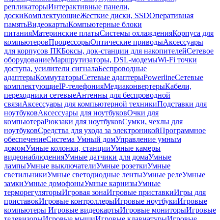
репликаторы
Интерактивные панели,
доски
Комплектующие
Жесткие диски, SSD
Оперативная
память
Видеокарты
Компьютерные блоки
питания
Материнские платы
Системы охлаждения
Корпуса для
компьютеров
Процессоры
Оптические приводы
Аксессуары
для корпусов ПК
Боксы, док-станции для накопителей
Сетевое
оборудование
Маршрутизаторы, DSL-модемы
Wi-Fi точки
доступа, усилители сигнала
Беспроводные
адаптеры
Коммутаторы
Сетевые адаптеры
Powerline
Сетевые
комплектующие
IP-телефония
Медиаконвертеры
Кабели,
переходники сетевые
Антенны для беспроводной
связи
Аксессуары для компьютерной техники
Подставки для
ноутбуков
Аксессуары для ноутбуков
Очки для
компьютера
Рюкзаки для ноутбуков
Сумки, чехлы для
ноутбуков
Средства для ухода за электроникой
Программное
обеспечение
Система Умный дом
Управление умным
домом
Умные колонки, станции
Умные камеры
видеонаблюдения
Умные датчики для дома
Умные
лампы
Умные выключатели
Умные розетки
Умные
светильники
Умные светодиодные ленты
Умные реле
Умные
замки
Умные домофоны
Умные карнизы
Умные
терморегуляторы
Игровая зона
Игровые приставки
Игры для
приставок
Игровые контроллеры
Игровые ноутбуки
Игровые
компьютеры
Игровые видеокарты
Игровые мониторы
Игровые
телевизоры
Игровые мыши
Игровые клавиатуры
Игровые