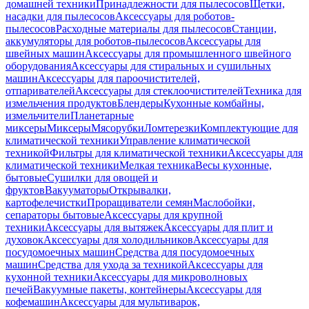
домашней техники
Принадлежности для пылесосов
Щетки,
насадки для пылесосов
Аксессуары для роботов-
пылесосов
Расходные материалы для пылесосов
Станции,
аккумуляторы для роботов-пылесосов
Аксессуары для
швейных машин
Аксессуары для промышленного швейного
оборудования
Аксессуары для стиральных и сушильных
машин
Аксессуары для пароочистителей,
отпаривателей
Аксессуары для стеклоочистителей
Техника для
измельчения продуктов
Блендеры
Кухонные комбайны,
измельчители
Планетарные
миксеры
Миксеры
Мясорубки
Ломтерезки
Комплектующие для
климатической техники
Управление климатической
техникой
Фильтры для климатической техники
Аксессуары для
климатической техники
Мелкая техника
Весы кухонные,
бытовые
Сушилки для овощей и
фруктов
Вакууматоры
Открывалки,
картофелечистки
Проращиватели семян
Маслобойки,
сепараторы бытовые
Аксессуары для крупной
техники
Аксессуары для вытяжек
Аксессуары для плит и
духовок
Аксессуары для холодильников
Аксессуары для
посудомоечных машин
Средства для посудомоечных
машин
Средства для ухода за техникой
Аксессуары для
кухонной техники
Аксессуары для микроволновых
печей
Вакуумные пакеты, контейнеры
Аксессуары для
кофемашин
Аксессуары для мультиварок,