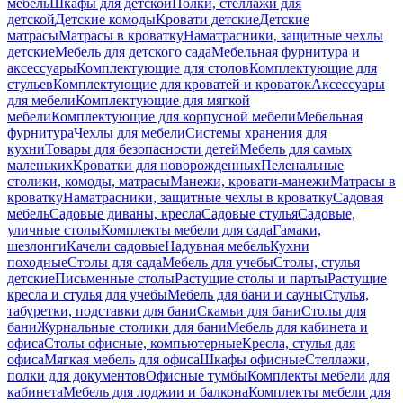
мебель
Шкафы для детской
Полки, стеллажи для
детской
Детские комоды
Кровати детские
Детские
матрасы
Матрасы в кроватку
Наматрасники, защитные чехлы
детские
Мебель для детского сада
Мебельная фурнитура и
аксессуары
Комплектующие для столов
Комплектующие для
стульев
Комплектующие для кроватей и кроваток
Аксессуары
для мебели
Комплектующие для мягкой
мебели
Комплектующие для корпусной мебели
Мебельная
фурнитура
Чехлы для мебели
Системы хранения для
кухни
Товары для безопасности детей
Мебель для самых
маленьких
Кроватки для новорожденных
Пеленальные
столики, комоды, матрасы
Манежи, кровати-манежи
Матрасы в
кроватку
Наматрасники, защитные чехлы в кроватку
Садовая
мебель
Садовые диваны, кресла
Садовые стулья
Садовые,
уличные столы
Комплекты мебели для сада
Гамаки,
шезлонги
Качели садовые
Надувная мебель
Кухни
походные
Столы для сада
Мебель для учебы
Столы, стулья
детские
Письменные столы
Растущие столы и парты
Растущие
кресла и стулья для учебы
Мебель для бани и сауны
Стулья,
табуретки, подставки для бани
Скамьи для бани
Столы для
бани
Журнальные столики для бани
Мебель для кабинета и
офиса
Столы офисные, компьютерные
Кресла, стулья для
офиса
Мягкая мебель для офиса
Шкафы офисные
Стеллажи,
полки для документов
Офисные тумбы
Комплекты мебели для
кабинета
Мебель для лоджии и балкона
Комплекты мебели для