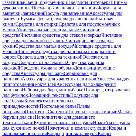
газетницы
Свечи, подсвечники
Предметы интерьера
Ширмы
декоративные
Посуда для выпечки, запекания
Формы для
выпечки, запекания
Посуда для запекания
Аксессуары для
выпечки
Бумага, фольга, рукава для выпечки
Бытовая
химия
Средства для стирки
Средства для посудомоечных
машин
Универсальные, специальные чистящие
средства
Чистящие средства для стекол и зеркал
Чистящие
средства для ванной и туалета
Чистящие средства для
кухни
Средства для мытья посуды
Чистящие средства для
мебели
Чистящие средства для напольных покрытий и
ковров
Средства для ухода за техникой
Освежители
воздуха
Средства от насекомых
Средства ухода за
одеждой
Средства ухода за обувью
Дезинфицирующие
средства
Аксессуары для бара
Сервировка для
напитков
Аксессуары для хранения напитков
Аксессуары для
приготовления коктейлей
Аксессуары для охлаждения
напитков
Наборы для бара, мини-бары
Штопоры, открывалки
для бутылок
Домашний текстиль
Подушки для
сна
Одеяла
Комплекты постельных
принадлежностей
Постельное белье
Пледы,
покрывала
Полотенца
Скатерти
Подушки декоративные
Маски,
беруши для сна
Наполнители для домашнего
текстиля
Ткани
Кухонные ножи, аксессуары
Ножи
Аксессуары
для кухонных ножей
Ножеточки и комплектующие
Ковры и
напольные покрытия
Ковры, циновки, шкуры
Ковры,