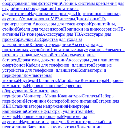
оборудования для фотостудии
Стойки, системы крепления для
студийного оборудования
Портативная
аудиотехника
Наушники и гарнитуры
Портативные колонки,
акустика
Умные колонки
MP3-плееры
Диктофоны
CD-
проигрыватели
Аксессуары для телевизоров
Кронштейны,
стойки
Кабели для телевизоров
Подписки на видеосервисы
ТВ-
антенны
ТВ-тюнеры
Аксессуары для ТВ
Аксессуары для
проектора
Очки 3D
Средства для ухода за
электроникой
Кабели, переходники
Аксессуары для
портативных устройств
Портативные аккумуляторы
Элементы
питания, зарядные устройства
Аккумуляторные
батареи
Держатели, док-станции
Аксессуары для планшетов,
смартфонов
Кабели для телефонов, планшетов
Зарядные
устройства для телефонов, планшетов
Компьютеры и
периферия
Компьютерная
техника
Ноутбуки
Планшеты
Моноблоки
Компьютеры
Игровые
компьютеры
Игровые консоли
Серверное
оборудование
Компьютерная
периферия
Мониторы
Мыши
Клавиатуры
Стилусы
Наборы
периферии
Источники бесперебойного питания
Батареи для
ИБП
Стабилизаторы напряжения
Инверторы
напряжения
Сетевые фильтры, удлинители
Веб-
камеры
Игровые контроллеры
Мультимедиа
акустика
Наушники и гарнитуры
Компьютерные кабели,
переходники
Зарядные, аккумуляторы
Док-станции,