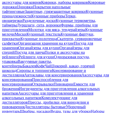
аксессуары для ковров
Коврики, наборы ковриков
Ковровые
дорожки
Циновки
Покрытия напольные
тафтинговые
Защитные, грязезащитные коврики
Кухонные
принадлежности
Кухонные приборы
Терки,
овощерезки
Разделочные доски
Кухонные термометры,
таймеры
Дуршлаги, сита, воронки
Формы, приборы для
приготовления
Молотки для мяса, тендерайзеры
Кухонные
мелочи
Миски
Кухонный текстиль
Кухонные фартуки,
прихватки
Кухонные полотенца
Скатерти, сервировочные
салфетки
Организация хранения на кухне
Посуда для
хранения
Органайзеры для кухни
Органайзеры для
специй
Посуда для ланча
Полки и аксессуары на
рейлинги
Рейлинги для кухни
Одноразовая посуда,
упаковка
Вакуумные пакеты,
контейнеры
Бакалея
Кофе
Чай
Цикорий, какао, горячий
шоколад
Сиропы и топпинги
Консервирование и
дистилляция
Автоклавы для консервирования
Аксессуары для
консервирования
Приспособления для
консервирования
Открывалки
Пивоварни
Емкости для
брожения
Ингредиенты для приготовления алкогольных
напитков
Аксессуары для приготовления и хранения
алкогольных напитков
Комплектующие для
дистилляторов
Прессы, дробилки для виноделия и
пивоварения
Дистилляторы бытовые
Уборочный
инвентарь
Швабры, насадки
Ведра, тазы для уборки
Наборы