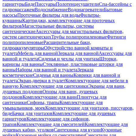
гарнитуры
Биде
Писсуары
Полотенцесушители
Спа-бассейны с
гидромассажем
Водоснабжение
Водонагреватели
Бытовые
насосы
Проточные фильтры для воды
Фильтры-
кувшины
Картриджи, комплектующие для проточных
фильтров
Магистральные фильтры, системы
сантехнические
Аксессуары для магистральных фильтров,
систем сантехнических
Трубы полипропиленовые
Фитинги
полипропиленовые
Расширительные баки,
гидроаккумуляторы
Обустройство ванной комнаты и
туалета
Мебель для ванной
Зеркала для ванной
Аксессуары для
ванной и туалета
Сиденья и чехлы для унитаза
Шторки,
карнизы для ванны
Стеклянные, пластиковые шторки для
ванны
Наборы для ванной и туалета
Зеркала
косметические
Сиденья для ванны
Коврики для ванной и
туалета
Экран-дверки в туалет
Комплектующие для мебели в
ванную
Комплектующие для сантехники
Экраны для ванн,
душевых поддонов
Опоры для ванн, душевых
поддонов
Комплектующие для ванн
Плинтусы для
сантехники
Сифоны, трапы
Комплектующие для
умывальников, моек
Комплектующие для унитазов, писсуаров,
биде
Бачки для унитазов
Комплектующие для душевых
гарнитуров
Комплектующие для сифонов,
трапов
Комплектующие для смесителей
Комплектующие для
душевых кабин, уголков
Сантехника для кухни
Кухонные
мойки
Кухонные мойки со смесителями
Смесители для