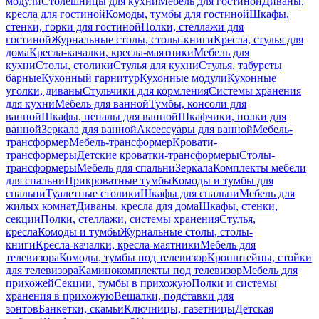
модули
Столешницы для кухни
Мебель для гостиной
Диваны,
кресла для гостиной
Комоды, тумбы для гостиной
Шкафы,
стенки, горки для гостиной
Полки, стеллажи для
гостиной
Журнальные столы, столы-книги
Кресла, стулья для
дома
Кресла-качалки, кресла-маятники
Мебель для
кухни
Столы, столики
Стулья для кухни
Стулья, табуреты
барные
Кухонный гарнитур
Кухонные модули
Кухонные
уголки, диваны
Стульчики для кормления
Системы хранения
для кухни
Мебель для ванной
Тумбы, консоли для
ванной
Шкафы, пеналы для ванной
Шкафчики, полки для
ванной
Зеркала для ванной
Аксессуары для ванной
Мебель-
трансформер
Мебель-трансформер
Кровати-
трансформеры
Детские кроватки-трансформеры
Столы-
трансформеры
Мебель для спальни
Зеркала
Комплекты мебели
для спальни
Прикроватные тумбы
Комоды и тумбы для
спальни
Туалетные столики
Шкафы для спальни
Мебель для
жилых комнат
Диваны, кресла для дома
Шкафы, стенки,
секции
Полки, стеллажи, системы хранения
Стулья,
кресла
Комоды и тумбы
Журнальные столы, столы-
книги
Кресла-качалки, кресла-маятники
Мебель для
телевизора
Комоды, тумбы под телевизор
Кронштейны, стойки
для телевизора
Каминокомплекты под телевизор
Мебель для
прихожей
Секции, тумбы в прихожую
Полки и системы
хранения в прихожую
Вешалки, подставки для
зонтов
Банкетки, скамьи
Ключницы, газетницы
Детская