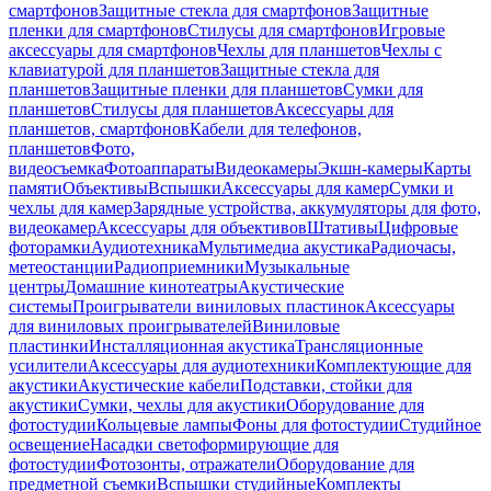
смартфонов
Защитные стекла для смартфонов
Защитные
пленки для смартфонов
Стилусы для смартфонов
Игровые
аксессуары для смартфонов
Чехлы для планшетов
Чехлы с
клавиатурой для планшетов
Защитные стекла для
планшетов
Защитные пленки для планшетов
Сумки для
планшетов
Стилусы для планшетов
Аксессуары для
планшетов, смартфонов
Кабели для телефонов,
планшетов
Фото,
видеосъемка
Фотоаппараты
Видеокамеры
Экшн-камеры
Карты
памяти
Объективы
Вспышки
Аксессуары для камер
Сумки и
чехлы для камер
Зарядные устройства, аккумуляторы для фото,
видеокамер
Аксессуары для объективов
Штативы
Цифровые
фоторамки
Аудиотехника
Мультимедиа акустика
Радиочасы,
метеостанции
Радиоприемники
Музыкальные
центры
Домашние кинотеатры
Акустические
системы
Проигрыватели виниловых пластинок
Аксессуары
для виниловых проигрывателей
Виниловые
пластинки
Инсталляционная акустика
Трансляционные
усилители
Аксессуары для аудиотехники
Комплектующие для
акустики
Акустические кабели
Подставки, стойки для
акустики
Сумки, чехлы для акустики
Оборудование для
фотостудии
Кольцевые лампы
Фоны для фотостудии
Студийное
освещение
Насадки светоформирующие для
фотостудии
Фотозонты, отражатели
Оборудование для
предметной съемки
Вспышки студийные
Комплекты