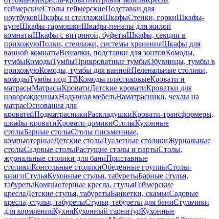
геймерские
Столы геймерские
Подставки для
ноутбуков
Шкафы и стеллажи
Шкафы
Стенки, горки
Шкафы-
купе
Шкафы-гармошки
Шкафы-пеналы для жилой
комнаты
Шкафы с витриной, буфеты
Шкафы, секции в
прихожую
Полки, стеллажи, системы хранения
Шкафы для
ванной комнаты
Вешалки, подставки для зонтов
Комоды,
тумбы
Комоды
Тумбы
Прикроватные тумбы
Обувницы, тумбы в
прихожую
Комоды, тумбы для ванной
Пеленальные столики,
комоды
Тумбы под ТВ
Комоды пластиковые
Кровати и
матрасы
Матрасы
Кровати
Детские кровати
Кроватки для
новорожденных
Надувная мебель
Наматрасники, чехлы на
матрас
Основания для
кроватей
Подматрасники
Раскладушки
Кровати-трансформеры,
шкафы-кровати
Кровати-домики
Столы
Кухонные
столы
Барные столы
Столы письменные,
компьютерные
Детские столы
Туалетные столики
Журнальные
столы
Садовые столы
Растущие столы и парты
Столы,
журнальные столики для бани
Приставные
столики
Консольные столики
Обеденные группы
Столы-
книги
Стулья
Кухонные стулья, табуреты
Барные стулья,
табуреты
Компьютерные кресла, стулья
Геймерские
кресла
Детские стулья, табуреты
Банкетки, скамьи
Садовые
кресла, стулья, табуреты
Стулья, табуреты для бани
Стульчики
для кормления
Кухня
Кухонный гарнитур
Кухонные