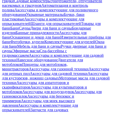
грядки
Садовые компостеры
Уничтожители, отпугиватели
насекомых и грызунов
Автоматизация и контроль
полива
Аксессуары и комплектующие для поливочного
оборудования
Укрывные материалы
Бочки, баки
пластиковые
Аксессуары и комплектующие для
опрыскивателей
Шланги для опрыскивателей
Товары для
бани
Бани
Сауны
Двери для бани и сауны
Бондарные
изделия
Банные принадлежности
Аксессуары для
бани
Оснащение и декор для бани
Измерительные приборы для
бани
Фитобочки, купели
Комплектующие для купелей
Окна
для бани
Мебель для бани и сауны
Ручки дверные для бани и
сауны
Эфирные масла
Спа-бассейны с
гидромассажем
Аксессуары и комплектующие для садовой
техники
Навесное оборудование
Двигатели для
мотоблоков
Прицепы для мотоблоков,
минитракторов
Аксессуары для газонной техники
Аксессуары
для цепных пил
Аксессуары для садовой техники
Аксессуары
для кусторезов, ножниц садовых
Моторные масла для садовой
техники
Аксессуары для аэратоторов и
скарификаторов
Аксессуары для культиваторов и
мотоблоков
Аксессуары для воздуходувок
Аксессуары для
газонокосилок
Аксессуары для бензокос и
триммеров
Аксессуары для моек высокого
давления
Аксессуары и комплектующие для
опрыскивателей
Запчасти для садовых