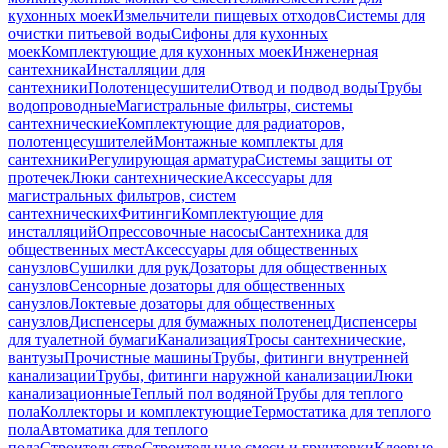
кухонных моек
Измельчители пищевых отходов
Системы для
очистки питьевой воды
Сифоны для кухонных
моек
Комплектующие для кухонных моек
Инженерная
сантехника
Инсталляции для
сантехники
Полотенцесушители
Отвод и подвод воды
Трубы
водопроводные
Магистральные фильтры, системы
сантехнические
Комплектующие для радиаторов,
полотенцесушителей
Монтажные комплекты для
сантехники
Регулирующая арматура
Системы защиты от
протечек
Люки сантехнические
Аксессуары для
магистральных фильтров, систем
сантехнических
Фитинги
Комплектующие для
инсталляций
Опрессовочные насосы
Сантехника для
общественных мест
Аксессуары для общественных
санузлов
Сушилки для рук
Дозаторы для общественных
санузлов
Сенсорные дозаторы для общественных
санузлов
Локтевые дозаторы для общественных
санузлов
Диспенсеры для бумажных полотенец
Диспенсеры
для туалетной бумаги
Канализация
Тросы сантехнические,
вантузы
Прочистные машины
Трубы, фитинги внутренней
канализации
Трубы, фитинги наружной канализации
Люки
канализационные
Теплый пол водяной
Трубы для теплого
пола
Коллекторы и комплектующие
Термостатика для теплого
пола
Автоматика для теплого
пола
Строительство
Строительные смеси и грунтовки
Клеевые