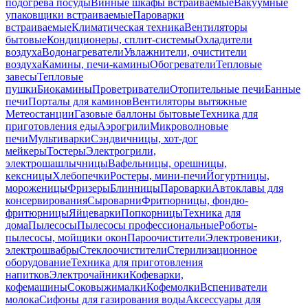
подогрева посуды
Винные шкафы встраиваемые
Вакуумные
упаковщики встраиваемые
Пароварки
встраиваемые
Климатическая техника
Вентиляторы
бытовые
Кондиционеры, сплит-системы
Охладители
воздуха
Водонагреватели
Увлажнители, очистители
воздуха
Камины, печи-камины
Обогреватели
Тепловые
завесы
Тепловые
пушки
Биокамины
Проветриватели
Отопительные печи
Банные
печи
Порталы для каминов
Вентиляторы вытяжные
Метеостанции
Газовые баллоны бытовые
Техника для
приготовления еды
Аэрогрили
Микроволновые
печи
Мультиварки
Сэндвичницы, хот-дог
мейкеры
Тостеры
Электрогрили,
электрошашлычницы
Вафельницы, орешницы,
кексницы
Хлебопечки
Ростеры, мини-печи
Йогуртницы,
мороженицы
Фризеры
Блинницы
Пароварки
Автоклавы для
консервирования
Сыроварни
Фритюрницы, фондю-
фритюрницы
Яйцеварки
Попкорницы
Техника для
дома
Пылесосы
Пылесосы профессиональные
Роботы-
пылесосы, мойщики окон
Пароочистители
Электровеники,
электрошвабры
Стеклоочистители
Стерилизационное
оборудование
Техника для приготовления
напитков
Электрочайники
Кофеварки,
кофемашины
Соковыжималки
Кофемолки
Вспениватели
молока
Сифоны для газирования воды
Аксессуары для