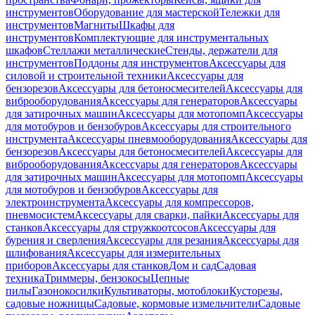
инструментов
Оборудование для мастерской
Тележки для
инструментов
Магниты
Шкафы для
инструментов
Комплектующие для инструментальных
шкафов
Стеллажи металлические
Стенды, держатели для
инструментов
Поддоны для инструментов
Аксессуары для
силовой и строительной техники
Аксессуары для
бензорезов
Аксессуары для бетоносмесителей
Аксессуары для
виброоборудования
Аксессуары для генераторов
Аксессуары
для затирочных машин
Аксессуары для мотопомп
Аксессуары
для мотобуров и бензобуров
Аксессуары для строительного
инструмента
Аксессуары пневмооборудования
Аксессуары для
бензорезов
Аксессуары для бетоносмесителей
Аксессуары для
виброоборудования
Аксессуары для генераторов
Аксессуары
для затирочных машин
Аксессуары для мотопомп
Аксессуары
для мотобуров и бензобуров
Аксессуары для
электроинструмента
Аксессуары для компрессоров,
пневмосистем
Аксессуары для сварки, пайки
Аксессуары для
станков
Аксессуары для стружкоотсосов
Аксессуары для
бурения и сверления
Аксессуары для резания
Аксессуары для
шлифования
Аксессуары для измерительных
приборов
Аксессуары для станков
Дом и сад
Садовая
техника
Триммеры, бензокосы
Цепные
пилы
Газонокосилки
Культиваторы, мотоблоки
Кусторезы,
садовые ножницы
Садовые, кормовые измельчители
Садовые