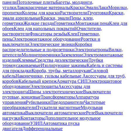
панели
Потолочные плиты
Багеты, молдинги,
уголки
Лакокрасочные материалы
Краски
Эмали
Лаки
Морилки,
пропитки
Колеры для краски
Растворители
Грунтовки
Краски,
эмали аэрозольные
Краски, эмали
Пены, клеи,
герметики
Жидкие гвозди
Герметики
Монтажная пена
Клеи для
обоев
Клеи для напольных покрытий
Очистители,
растворители
Фиксаторы резьбы
Клеи
Герметики,
пены
Электромонтажное оборудование
Розетки и
выключатели
Электрические звонки
Коробки
распределительные и подрозетники
Электропатроны
Вилки,
штепсели
Молниеприемники
Заземление
Электромонтажные
изделия
Клеммы
Средства диэлектрические
Трубки
термоусаживаемые
Изолирующие зажимы
Кабель и системы
для прокладки
Короба, трубы, металлорукав
Силовой
кабель
Наконечники, гильзы кабельные
Аксессуары для труб,
коробов
Кабельный крепеж
Арматура СИП
Электрощитовое
оборудование
Электрощиты
Аксессуары для
электрощита
Шины электротехнические
Выключатели
путевые, концевые
Трансформаторы
Аппаратура
управления
Рубильники
Предохранители
Частотные
преобразователи
Пускатели магнитные
Модульная
автоматика
Выключатели автоматические
Реле
Выключатели
нагрузки
Контакторы
Дополнительное модульное
оборудование
УЗИП
Автоматика пуска
двигателя
Дифференциальные