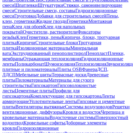
смеси
Шпатлевки
Штукатурки
Стяжки, самонивелирующие
смеси
Строительные смеси, составы
Гидроизоляционные
смеси
Грунтовки
Добавки для строительных смесей
Пены,
клеи, герметики
Жидкие гвозди
Герметики
Монтажная
пена
Клеи для обоев
Клеи для напольных
покрытий
Очистители, растворители
Фиксаторы
резьбы
Клеи
Герметики, пены
Кирпичи, блоки, тротуарная
плитка
Кирпичи
Строительные блоки
Тротуарная
плитка
Изоляционные материалы
Минеральная
вата
Экструдированный пенополистирол
Пенопласт
Пленки,
мембраны
Отражающая теплоизоляция
Гидроизоляционные
ленты
Поликарбонат
Шумоизоляция
Теплоизоляция
Звукоизоляц
плитные и пиломатериалы
Плиты OSB
Фанера
ДСП,
ЛДСП
Мебельные щиты
Террасные доски
Древесные
плиты
Пиломатериалы
Материалы для сухого
строительства
Гипсокартон
Гипсоволокнистые
листы
Цементные плиты
Профили для
гипсокартона
Комплектующие для гипсокартона
Ленты
армирующие
Уплотнительные ленты
Гипсовые и цементные
плиты
Вентиляторы вытяжные
Системы воздуховодов
Решетки
вентиляционные, диффузоры
Кровля и водосток
Черепица и
кровельные материалы
Водосточные системы
Поверхностный
водоотвод
Кровельные софиты
Доборные элементы
кровли
Гидроизоляционные