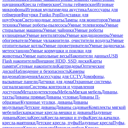
наушники
Кресла геймерские
Столы геймерские
Игровые
микрофоны
Игровая мультимедиа акустика
Аксессуары для
геймеров
Фигурки Funko Pop
Подставки для
ноутбуков
Светодиодные ленты
Лампы для мониторов
Умная
техника
Умные роботы-пылесосы
Умные телевизоры
Умные
стиральные машины
Умные чайники
Умные роботы
кулинарные
Умные вентиляторы
Умные кондиционеры
Умные
обогреватели
Умные увлажнители, очистители воздуха
Умные
отопительные котлы
Умные проветриватели
Умные радиочасы,
метеостанции
Умные кормушки и поилки для
животных
Умные напольные весы
Накопители данных
USB
Flash накопители
Внешние HDD, SSD диски
Карты
памяти
Сетевые накопители
Картридеры
Оптические
диски
Наблюдение и безопасность
Камеры
видеонаблюдения
Аксессуары для CCTV
Домофоны,
вызывные панели
Датчики для дома
Охранные системы,
сигнализации
Системы контроля и управления
доступом
Металлодетекторы
Мебель
Мягкая мебель
Диваны,
тахты
Диваны прямые
Диваны угловые
Диваны П-
образные
Кухонные уголки, диваны
Диваны
модульные
Детские диваны
Диваны садовые
Комплекты мягкой
мебели
Бескаркасные кресла-мешки и диваны
Надувные
диваны
Кресла
Кресла
Кресла-мешки и пуфы
Кресла-качалки,
кресла-маятники
Детские кресла, пуфы
Надувные кресла
Пуфы,
оттоманки
Кресла-кровати
Игровая мебель
Кресла