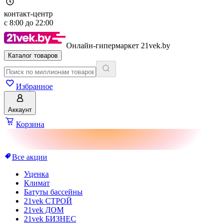
контакт-центр
с
8:00
до
22:00
Онлайн-гипермаркет 21vek.by
Каталог товаров
Избранное
Аккаунт
Корзина
Все акции
Уценка
Климат
Батуты бассейны
21vek СТРОЙ
21vek ДОМ
21vek БИЗНЕС