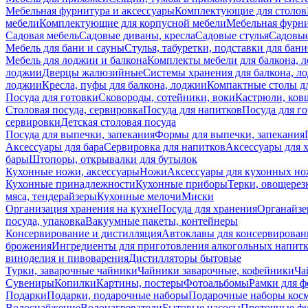
Мебельная фурнитура и аксессуары
Комплектующие для столов
мебели
Комплектующие для корпусной мебели
Мебельная фурн
Садовая мебель
Садовые диваны, кресла
Садовые стулья
Садовые
Мебель для бани и сауны
Стулья, табуретки, подставки для бани
Мебель для лоджии и балкона
Комплекты мебели для балкона, 
лоджии
Дверцы жалюзийные
Системы хранения для балкона, л
лоджии
Кресла, пуфы для балкона, лоджии
Компактные столы дл
Посуда для готовки
Сковороды, сотейники, воки
Кастрюли, ков
Столовая посуда, сервировка
Посуда для напитков
Посуда для г
сервировки
Детская столовая посуда
Посуда для выпечки, запекания
Формы для выпечки, запекания
Аксессуары для бара
Сервировка для напитков
Аксессуары для 
бары
Штопоры, открывалки для бутылок
Кухонные ножи, аксессуары
Ножи
Аксессуары для кухонных н
Кухонные принадлежности
Кухонные приборы
Терки, овощерез
мяса, тендерайзеры
Кухонные мелочи
Миски
Организация хранения на кухне
Посуда для хранения
Органайзе
посуда, упаковка
Вакуумные пакеты, контейнеры
Консервирование и дистилляция
Автоклавы для консервирован
брожения
Ингредиенты для приготовления алкогольных напит
виноделия и пивоварения
Дистилляторы бытовые
Турки, заварочные чайники
Чайники заварочные, кофейники
Ча
Сувениры
Копилки
Картины, постеры
Фотоальбомы
Рамки для ф
Подарки
Подарки, подарочные наборы
Подарочные наборы косм
Водоснабжение
Водонагреватели
Бытовые насосы
Проточные фи