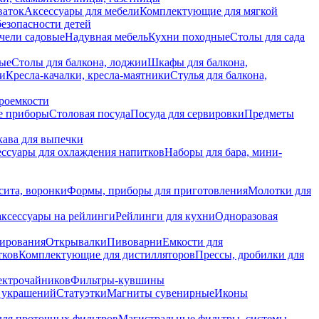
ваток
Аксессуары для мебели
Комплектующие для мягкой
безопасности детей
чели садовые
Надувная мебель
Кухни походные
Столы для сада
вые
Столы для балкона, лоджии
Шкафы для балкона,
ии
Кресла-качалки, кресла-маятники
Стулья для балкона,
роемкости
е приборы
Столовая посуда
Посуда для сервировки
Предметы
укава для выпечки
ссуары для охлаждения напитков
Наборы для бара, мини-
сита, воронки
Формы, приборы для приготовления
Молотки для
аксессуары на рейлинги
Рейлинги для кухни
Одноразовая
вирования
Открывалки
Пивоварни
Емкости для
тков
Комплектующие для дистилляторов
Прессы, дробилки для
лектрочайников
Фильтры-кувшины
я украшений
Статуэтки
Магниты сувенирные
Иконы
ля проточных фильтров
Магистральные фильтры, системы