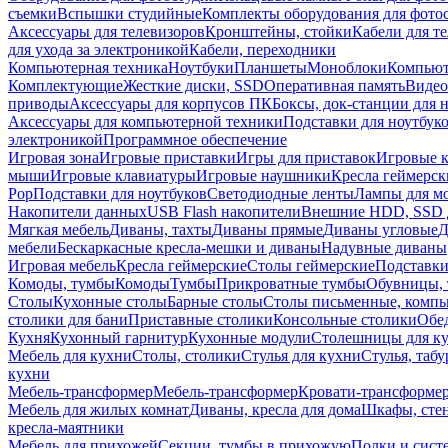
съемки
Вспышки студийные
Комплекты оборудования для фото
Аксессуары для телевизоров
Кронштейны, стойки
Кабели для т
для ухода за электроникой
Кабели, переходники
Компьютерная техника
Ноутбуки
Планшеты
Моноблоки
Компью
Комплектующие
Жесткие диски, SSD
Оперативная память
Видео
приводы
Аксессуары для корпусов ПК
Боксы, док-станции для 
Аксессуары для компьютерной техники
Подставки для ноутбук
электроникой
Программное обеспечение
Игровая зона
Игровые приставки
Игры для приставок
Игровые 
мыши
Игровые клавиатуры
Игровые наушники
Кресла геймерск
Pop
Подставки для ноутбуков
Светодиодные ленты
Лампы для м
Накопители данных
USB Flash накопители
Внешние HDD, SSD 
Мягкая мебель
Диваны, тахты
Диваны прямые
Диваны угловые
Д
мебели
Бескаркасные кресла-мешки и диваны
Надувные диваны
Игровая мебель
Кресла геймерские
Столы геймерские
Подставки
Комоды, тумбы
Комоды
Тумбы
Прикроватные тумбы
Обувницы, 
Столы
Кухонные столы
Барные столы
Столы письменные, комп
столики для бани
Приставные столики
Консольные столики
Обе
Кухня
Кухонный гарнитур
Кухонные модули
Столешницы для к
Мебель для кухни
Столы, столики
Стулья для кухни
Стулья, таб
кухни
Мебель-трансформер
Мебель-трансформер
Кровати-трансформе
Мебель для жилых комнат
Диваны, кресла для дома
Шкафы, стен
кресла-маятники
Мебель для прихожей
Секции, тумбы в прихожую
Полки и сист