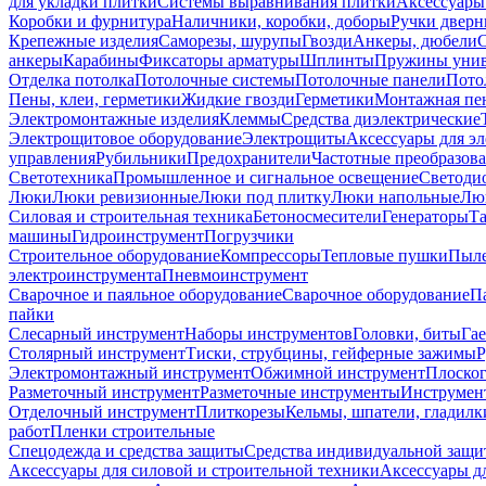
для укладки плитки
Системы выравнивания плитки
Аксессуары
Коробки и фурнитура
Наличники, коробки, доборы
Ручки дверн
Крепежные изделия
Саморезы, шурупы
Гвозди
Анкеры, дюбели
анкеры
Карабины
Фиксаторы арматуры
Шплинты
Пружины унив
Отделка потолка
Потолочные системы
Потолочные панели
Пото
Пены, клеи, герметики
Жидкие гвозди
Герметики
Монтажная пе
Электромонтажные изделия
Клеммы
Средства диэлектрические
Электрощитовое оборудование
Электрощиты
Аксессуары для э
управления
Рубильники
Предохранители
Частотные преобразов
Светотехника
Промышленное и сигнальное освещение
Светоди
Люки
Люки ревизионные
Люки под плитку
Люки напольные
Люк
Силовая и строительная техника
Бетоносмесители
Генераторы
Та
машины
Гидроинструмент
Погрузчики
Строительное оборудование
Компрессоры
Тепловые пушки
Пыле
электроинструмента
Пневмоинструмент
Сварочное и паяльное оборудование
Сварочное оборудование
П
пайки
Слесарный инструмент
Наборы инструментов
Головки, биты
Га
Столярный инструмент
Тиски, струбцины, гейферные зажимы
Р
Электромонтажный инструмент
Обжимной инструмент
Плоског
Разметочный инструмент
Разметочные инструменты
Инструмент
Отделочный инструмент
Плиткорезы
Кельмы, шпатели, гладилк
работ
Пленки строительные
Спецодежда и средства защиты
Средства индивидуальной защ
Аксессуары для силовой и строительной техники
Аксессуары дл