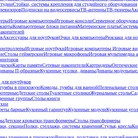
студии
Стойки, системы крепления для студийного оборудования
елевизоров
Подписки на видеосервисы
ТВ-антенны
ТВ-тюнеры
Ак
теры
Игровые компьютеры
Игровые консоли
Серверное оборудов
карты
Компьютерные блоки питания
Материнские платы
Системы
накопителей
ов
Аксессуары для ноутбуков
Очки для компьютера
Рюкзаки для но
контроллеры
Игровые ноутбуки
Игровые компьютеры
Игровые ви
ие
Столы геймерские
Игровые микрофоны
Игровая мультимедиа 
ониторов
диски
Карты памяти
Сетевые накопители
Картридеры
Оптические
иваны П-образные
Кухонные уголки, диваны
Диваны модульные
 для ноутбуков
тумбы в прихожую
Комоды, тумбы для ванной
Пеленальные стол
ьютерные
Детские столы
Туалетные столики
Журнальные столы
Са
денные группы
Столы-книги
ухни
уреты барные
Кухонный гарнитур
Кухонные модули
Кухонные угол
ры
Детские кроватки-трансформеры
Столы-трансформеры
ки, секции
Полки, стеллажи, системы хранения
Стулья, кресла
Ко
емы хранения в прихожую
Вешалки, подставки для зонтов
Банкет