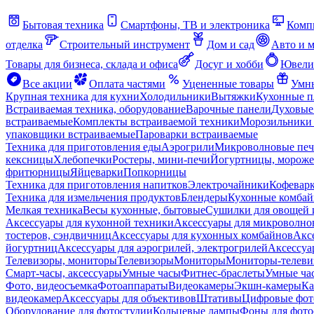
Бытовая техника
Смартфоны, ТВ и электроника
Комп
отделка
Строительный инструмент
Дом и сад
Авто и 
Товары для бизнеса, склада и офиса
Досуг и хобби
Ювели
Все акции
Оплата частями
Уцененные товары
Умны
Крупная техника для кухни
Холодильники
Вытяжки
Кухонные 
Встраиваемая техника, оборудование
Варочные панели
Духовые
встраиваемые
Комплекты встраиваемой техники
Морозильники 
упаковщики встраиваемые
Пароварки встраиваемые
Техника для приготовления еды
Аэрогрили
Микроволновые пе
кексницы
Хлебопечки
Ростеры, мини-печи
Йогуртницы, морож
фритюрницы
Яйцеварки
Попкорницы
Техника для приготовления напитков
Электрочайники
Кофевар
Техника для измельчения продуктов
Блендеры
Кухонные комбай
Мелкая техника
Весы кухонные, бытовые
Сушилки для овощей 
Аксессуары для кухонной техники
Аксессуары для микроволно
тостеров, сэндвичниц
Аксессуары для кухонных комбайнов
Акс
йогуртниц
Аксессуары для аэрогрилей, электрогрилей
Аксессуа
Телевизоры, мониторы
Телевизоры
Мониторы
Мониторы-телеви
Смарт-часы, аксессуары
Умные часы
Фитнес-браслеты
Умные ча
Фото, видеосъемка
Фотоаппараты
Видеокамеры
Экшн-камеры
Ка
видеокамер
Аксессуары для объективов
Штативы
Цифровые фот
Оборудование для фотостудии
Кольцевые лампы
Фоны для фото