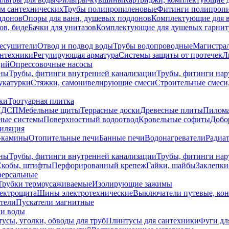
ем сантехнических
Трубы полипропиленовые
Фитинги полипроп
ддонов
Опоры для ванн, душевых поддонов
Комплектующие для 
ов, биде
Бачки для унитазов
Комплектующие для душевых гарнит
есушители
Отвод и подвод воды
Трубы водопроводные
Магистрал
антехники
Регулирующая арматура
Системы защиты от протечек
Л
ций
Опрессовочные насосы
ны
Трубы, фитинги внутренней канализации
Трубы, фитинги на
катурки
Стяжки, самонивелирующие смеси
Строительные смеси,
ки
Тротуарная плитка
ЛДСП
Мебельные щиты
Террасные доски
Древесные плиты
Пилом
ные системы
Поверхностный водоотвод
Кровельные софиты
Добо
тиляция
-камины
Отопительные печи
Банные печи
Водонагреватели
Радиат
ны
Трубы, фитинги внутренней канализации
Трубы, фитинги на
Скобы, штифты
Перфорированный крепеж
Гайки, шайбы
Заклепки
ерсальные
Трубки термоусаживаемые
Изолирующие зажимы
лектрощита
Шины электротехнические
Выключатели путевые, ко
атели
Пускатели магнитные
ки воды
усы, уголки, обводы для труб
Плинтусы для сантехники
Фуги дл