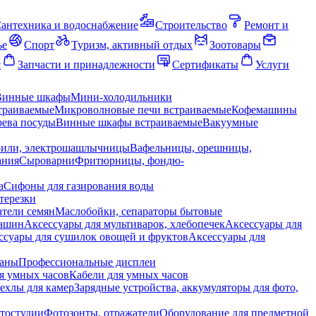
антехника и водоснабжение
Строительство
Ремонт и
ье
Спорт
Туризм, активный отдых
Зоотовары
я
Запчасти и принадлежности
Сертификаты
Услуги
Винные шкафы
Мини-холодильники
траиваемые
Микроволновые печи встраиваемые
Кофемашины
ева посуды
Винные шкафы встраиваемые
Вакуумные
рили, электрошашлычницы
Вафельницы, орешницы,
ания
Сыроварни
Фритюрницы, фондю-
а
Сифоны для газирования воды
терезки
тели семян
Маслобойки, сепараторы бытовые
машин
Аксессуары для мультиварок, хлебопечек
Аксессуары для
ссуары для сушилок овощей и фруктов
Аксессуары для
раны
Профессиональные дисплеи
я умных часов
Кабели для умных часов
ехлы для камер
Зарядные устройства, аккумуляторы для фото,
тостудии
Фотозонты, отражатели
Оборудование для предметной