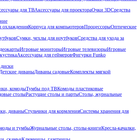
сессуары для ТВ
Аксессуары для проектора
Очки 3D
Средства
ание
 охлаждения
Корпуса для компьютеров
Процессоры
Оптические
утбуков
Сумки, чехлы для ноутбуков
Средства для ухода за
деокарты
Игровые мониторы
Игровые телевизоры
Игровые
акустика
Аксессуары для геймеров
Фигурки Funko
 диски
Детские диваны
Диваны садовые
Комплекты мягкой
ики, комоды
Тумбы под ТВ
Комоды пластиковые
довые столы
Растущие столы и парты
Столы, журнальные
ки, диваны
Стульчики для кормления
Системы хранения для
моды и тумбы
Журнальные столы, столы-книги
Кресла-качалки,
ки, скамьи
Ключницы, газетницы