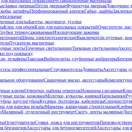
 для напольных покрытий
Реставрационные материалы
ые
Замки дверные
Петли дверные
Фурнитура дверная
Доводчики 
Скобы, штифты
Перфорированный крепеж
Гайки, шайбы
Заклепки
ерсальные
лочные плиты
Багеты, молдинги, уголки
на
Клеи для обоев
Клеи для напольных покрытий
Очистители, рас
Трубки термоусаживаемые
Изолирующие зажимы
лектрощита
Шины электротехнические
Выключатели путевые, ко
атели
Пускатели магнитные
одные ленты
Точечные светильники
Трековые светильники
Аксесс
и под покраску
ли, тельферы
Такелаж
Виброплиты, глубинные вибраторы
Бензор
сосы профессиональные
Стружкоотсосы
Домкраты
Аксессуары д
аяльное оборудование
Сварочные маски, аксессуары
Комплектующ
ечные ключи
Отвертки, наборы отверток
Ножницы слесарные
Кле
учные пилы, ножовки
Молотки, кувалды, киянки
Напильники
Ру
убцы, круглогубцы
Кусачки, болторезы, кабелерезы
Специнструм
ы для нарезки резьбы
Маркеры, карандаши строительные
Клейма
и
Малярный, отделочный инструмент
Скотч, ленты малярные
Дисп
иты
Огнетушители
Сумки, пояса для инструментов
Производствен
я бензорезов
Аксессуары для бетоносмесителей
Аксессуары для 