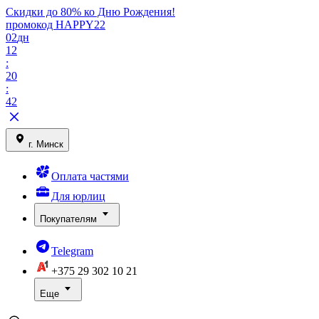
Скидки до 80% ко Дню Рождения!
промокод HAPPY22
02
дн
12
:
20
:
42
г. Минск
Оплата частями
Для юрлиц
Покупателям
Telegram
+375 29
302 10 21
Еще