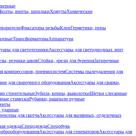
дверные
Болты, винты, шпильки
Хомуты
Химические
творители
Фиксаторы резьбы
Клеи
Герметики, пены
нцевые
Трансформаторы
Аппаратура
уары для светотехники
Аксессуары для светодиодных лент
езы, резчики швов
Стойки, дрели для бурения
Затирочные
ля компрессоров, пневмосистем
Системы пылеудаления для
ие для сварочного оборудования
Аксессуары для сварки,
щи строительные
Зубила, керны, выколотки
Щетки слесарные
чные стамески
Рубанки, рашпили ручные
енты
 ударные
енсеры для скотча
Аксессуары для малярных, отделочных
ная одежда
Спецодежда
Спецобувь
виброоборудования
Аксессуары для генераторов
Аксессуары для