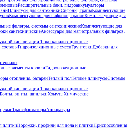
иленовые
Расширительные баки, гидроаккумуляторы
ванн
Плинтусы для сантехники
Сифоны, трапы
Комплектующие
уров
Комплектующие для сифонов, трапов
Комплектующие для
ьные фильтры, системы сантехнические
Комплектующие для
юки сантехнические
Аксессуары для магистральных фильтров,
ружной канализации
Люки канализационные
 составы
Гидроизоляционные смеси
Грунтовки
Добавки для
атериалы
рные элементы кровли
Гидроизоляционные
оры отопления, батареи
Теплый пол
Теплые плинтусы
Системы
ружной канализации
Люки канализационные
Болты, винты, шпильки
Хомуты
Химические
нцевые
Трансформаторы
Аппаратура
я плитки
Порожки, профили для пола и плитки
Приспособления