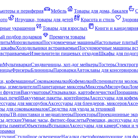
ьютеры и периферия
Мебель
Товары для дома, бакалея
С
мото
Игрушки, товары для детей
Красота и стиль
Здоров
рные украшения
Товары для взрослых
Книги и канцеляри
й подбор подарков
Премиум товары
плиты
Морозильники
Посудомоечные машины
Настольные плиты
 шкафы
Холодильники встраиваемые
Посудомоечные машины вс
встраиваемые
Измельчители пищевых отходов
Шкафы для подогр
чи
Мультиварки
Сэндвичницы, хот-дог мейкеры
Тостеры
Электрог
еницы
Фризеры
Блинницы
Пароварки
Автоклавы для консервиров
ки, кофемашины
Соковыжималки
Кофемолки
Вспениватели молок
ны, измельчители
Планетарные миксеры
Миксеры
Мясорубки
Лом
и фруктов
Вакууматоры
Открывалки, картофелечистки
Проращива
вых печей
Вакуумные пакеты, контейнеры
Аксессуары для кофе
ессуары для мясорубок
Аксессуары для блендеров, миксеров
Аксе
ры для соковыжималок
Средства для ухода за техникой
зоры
ТВ-приставки и медиаплееры
Проекторы
Проекционные эк
сы детские
Умные часы, фитнес-браслеты
Ремешки, аксессуары дл
рты памяти
Объективы
Вспышки
Аксессуары для камер
Сумки и ч
орамки
студии
Студийное освещение
Насадки светоформирующие для фо