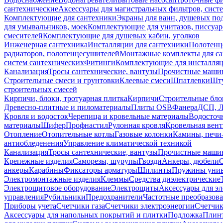
сантехнические
Аксессуары для магистральных фильтров, сист
Комплектующие для сантехники
Экраны для ванн, душевых по
для умывальников, моек
Комплектующие для унитазов, писсуар
смесителей
Комплектующие для душевых кабин, уголков
Инженерная сантехника
Инсталляции для сантехники
Полотенц
радиаторов, полотенцесушителей
Монтажные комплекты для с
систем сантехнических
Фитинги
Комплектующие для инсталля
Канализация
Тросы сантехнические, вантузы
Прочистные маши
Строительные смеси и грунтовки
Клеевые смеси
Шпатлевки
Шту
строительных смесей
Кирпичи, блоки, тротуарная плитка
Кирпичи
Строительные бло
Древесно-плитные и пиломатериалы
Плиты OSB
Фанера
ДСП, 
Кровля и водосток
Черепица и кровельные материалы
Водосточ
материалы
Шифер
Профнастил
Рулонная кровля
Кровельная вен
Отопление
Отопительные котлы
Газовые колонки
Камины, печи
антиобледенения
Управление климатической техникой
Канализация
Тросы сантехнические, вантузы
Прочистные маши
Крепежные изделия
Саморезы, шурупы
Гвозди
Анкеры, дюбели
анкеры
Карабины
Фиксаторы арматуры
Шплинты
Пружины унив
Электромонтажные изделия
Клеммы
Средства диэлектрические
Электрощитовое оборудование
Электрощиты
Аксессуары для э
управления
Рубильники
Предохранители
Частотные преобразов
Приборы учета
Счетчики газа
Счетчики электроэнергии
Счетчи
Аксессуары для напольных покрытий и плитки
Подложка
Плинт