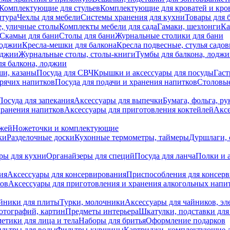
Комплектующие для стульев
Комплектующие для кроватей и кро
итура
Чехлы для мебели
Системы хранения для кухни
Товары для 
, уличные столы
Комплекты мебели для сада
Гамаки, шезлонги
Ка
Скамьи для бани
Столы для бани
Журнальные столики для бани
лоджии
Кресла-мешки для балкона
Кресла подвесные, стулья садо
оджии
Журнальные столы, столы-книги
Тумбы для балкона, лодж
я балкона, лоджии
ши, казаны
Посуда для СВЧ
Крышки и аксессуары для посуды
Гаст
орячих напитков
Посуда для подачи и хранения напитков
Столовы
Посуда для запекания
Аксессуары для выпечки
Бумага, фольга, р
хранения напитков
Аксессуары для приготовления коктейлей
Аксе
ожей
Ножеточки и комплектующие
ки
Разделочные доски
Кухонные термометры, таймеры
Дуршлаги, 
ры для кухни
Органайзеры для специй
Посуда для ланча
Полки и 
ия
Аксессуары для консервирования
Приспособления для консер
ков
Аксессуары для приготовления и хранения алкогольных напи
йники для плиты
Турки, молочники
Аксессуары для чайников, э
отографий, картин
Предметы интерьера
Шкатулки, подставки дл
етики для лица и тела
Наборы для бритья
Оформление подарков
льтры для воды
Фильтры-кувшины
Картриджи, комплектующие д