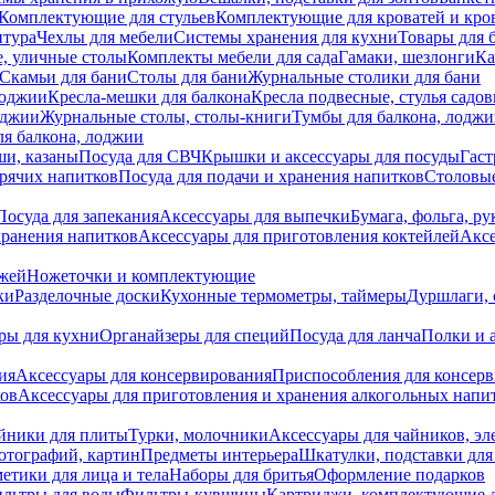
Комплектующие для стульев
Комплектующие для кроватей и кро
итура
Чехлы для мебели
Системы хранения для кухни
Товары для 
, уличные столы
Комплекты мебели для сада
Гамаки, шезлонги
Ка
Скамьи для бани
Столы для бани
Журнальные столики для бани
лоджии
Кресла-мешки для балкона
Кресла подвесные, стулья садо
оджии
Журнальные столы, столы-книги
Тумбы для балкона, лодж
я балкона, лоджии
ши, казаны
Посуда для СВЧ
Крышки и аксессуары для посуды
Гаст
орячих напитков
Посуда для подачи и хранения напитков
Столовы
Посуда для запекания
Аксессуары для выпечки
Бумага, фольга, р
хранения напитков
Аксессуары для приготовления коктейлей
Аксе
ожей
Ножеточки и комплектующие
ки
Разделочные доски
Кухонные термометры, таймеры
Дуршлаги, 
ры для кухни
Органайзеры для специй
Посуда для ланча
Полки и 
ия
Аксессуары для консервирования
Приспособления для консер
ков
Аксессуары для приготовления и хранения алкогольных напи
йники для плиты
Турки, молочники
Аксессуары для чайников, э
отографий, картин
Предметы интерьера
Шкатулки, подставки дл
етики для лица и тела
Наборы для бритья
Оформление подарков
льтры для воды
Фильтры-кувшины
Картриджи, комплектующие д