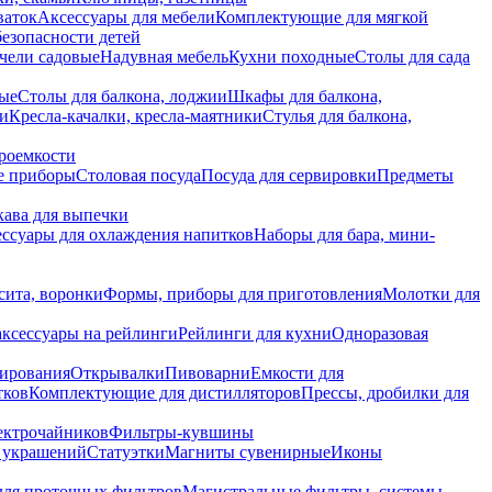
ваток
Аксессуары для мебели
Комплектующие для мягкой
безопасности детей
чели садовые
Надувная мебель
Кухни походные
Столы для сада
вые
Столы для балкона, лоджии
Шкафы для балкона,
ии
Кресла-качалки, кресла-маятники
Стулья для балкона,
роемкости
е приборы
Столовая посуда
Посуда для сервировки
Предметы
укава для выпечки
ссуары для охлаждения напитков
Наборы для бара, мини-
сита, воронки
Формы, приборы для приготовления
Молотки для
аксессуары на рейлинги
Рейлинги для кухни
Одноразовая
вирования
Открывалки
Пивоварни
Емкости для
тков
Комплектующие для дистилляторов
Прессы, дробилки для
лектрочайников
Фильтры-кувшины
я украшений
Статуэтки
Магниты сувенирные
Иконы
ля проточных фильтров
Магистральные фильтры, системы