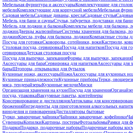
Мебельная фурнитура и аксессуары
Комплектующие для столов
мебели
Комплектующие для корпусной мебели
Мебельная фурн
Садовая мебель
Садовые диваны, кресла
Садовые стулья
Садовые
Мебель для бани и сауны
Стулья, табуретки, подставки для бани
Мебель для лоджии и балкона
Комплекты мебели для балкона, 
лоджии
Дверцы жалюзийные
Системы хранения для балкона, л
лоджии
Кресла, пуфы для балкона, лоджии
Компактные столы дл
Посуда для готовки
Сковороды, сотейники, воки
Кастрюли, ков
Столовая посуда, сервировка
Посуда для напитков
Посуда для г
сервировки
Детская столовая посуда
Посуда для выпечки, запекания
Формы для выпечки, запекания
Аксессуары для бара
Сервировка для напитков
Аксессуары для 
бары
Штопоры, открывалки для бутылок
Кухонные ножи, аксессуары
Ножи
Аксессуары для кухонных н
Кухонные принадлежности
Кухонные приборы
Терки, овощерез
мяса, тендерайзеры
Кухонные мелочи
Миски
Организация хранения на кухне
Посуда для хранения
Органайзе
посуда, упаковка
Вакуумные пакеты, контейнеры
Консервирование и дистилляция
Автоклавы для консервирован
брожения
Ингредиенты для приготовления алкогольных напит
виноделия и пивоварения
Дистилляторы бытовые
Турки, заварочные чайники
Чайники заварочные, кофейники
Ча
Сувениры
Копилки
Картины, постеры
Фотоальбомы
Рамки для ф
Подарки
Подарки, подарочные наборы
Подарочные наборы косм
Водоснабжение
Водонагреватели
Бытовые насосы
Проточные фи