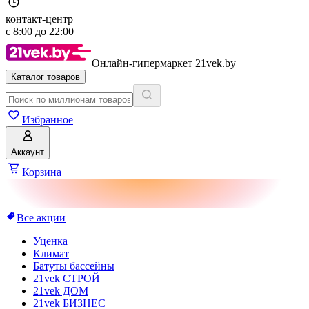
контакт-центр
с
8:00
до
22:00
Онлайн-гипермаркет 21vek.by
Каталог товаров
Избранное
Аккаунт
Корзина
Все акции
Уценка
Климат
Батуты бассейны
21vek СТРОЙ
21vek ДОМ
21vek БИЗНЕС