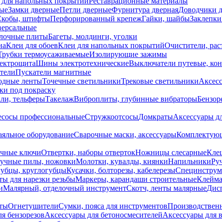
 для напольных покрытий
Реставрационные материалы
ые
Замки дверные
Петли дверные
Фурнитура дверная
Доводчики 
Скобы, штифты
Перфорированный крепеж
Гайки, шайбы
Заклепки
ерсальные
лочные плиты
Багеты, молдинги, уголки
на
Клеи для обоев
Клеи для напольных покрытий
Очистители, рас
Трубки термоусаживаемые
Изолирующие зажимы
лектрощита
Шины электротехнические
Выключатели путевые, ко
атели
Пускатели магнитные
одные ленты
Точечные светильники
Трековые светильники
Аксесс
и под покраску
ли, тельферы
Такелаж
Виброплиты, глубинные вибраторы
Бензор
сосы профессиональные
Стружкоотсосы
Домкраты
Аксессуары д
аяльное оборудование
Сварочные маски, аксессуары
Комплектующ
ечные ключи
Отвертки, наборы отверток
Ножницы слесарные
Кле
учные пилы, ножовки
Молотки, кувалды, киянки
Напильники
Ру
убцы, круглогубцы
Кусачки, болторезы, кабелерезы
Специнструм
ы для нарезки резьбы
Маркеры, карандаши строительные
Клейма
и
Малярный, отделочный инструмент
Скотч, ленты малярные
Дисп
иты
Огнетушители
Сумки, пояса для инструментов
Производствен
я бензорезов
Аксессуары для бетоносмесителей
Аксессуары для 