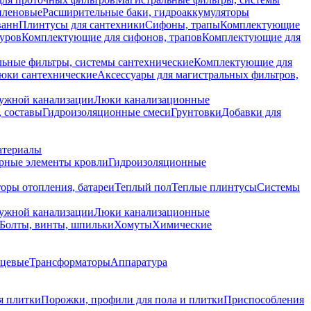
иленовые
Расширительные баки, гидроаккумуляторы
ванн
Плинтусы для сантехники
Сифоны, трапы
Комплектующие
уров
Комплектующие для сифонов, трапов
Комплектующие для
ьные фильтры, системы сантехнические
Комплектующие для
юки сантехнические
Аксессуары для магистральных фильтров,
ружной канализации
Люки канализационные
 составы
Гидроизоляционные смеси
Грунтовки
Добавки для
атериалы
рные элементы кровли
Гидроизоляционные
оры отопления, батареи
Теплый пол
Теплые плинтусы
Системы
ружной канализации
Люки канализационные
Болты, винты, шпильки
Хомуты
Химические
нцевые
Трансформаторы
Аппаратура
я плитки
Порожки, профили для пола и плитки
Приспособления