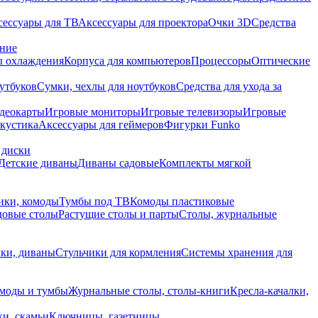
сессуары для ТВ
Аксессуары для проектора
Очки 3D
Средства
ание
 охлаждения
Корпуса для компьютеров
Процессоры
Оптические
утбуков
Сумки, чехлы для ноутбуков
Средства для ухода за
деокарты
Игровые мониторы
Игровые телевизоры
Игровые
акустика
Аксессуары для геймеров
Фигурки Funko
 диски
Детские диваны
Диваны садовые
Комплекты мягкой
ики, комоды
Тумбы под ТВ
Комоды пластиковые
довые столы
Растущие столы и парты
Столы, журнальные
ки, диваны
Стульчики для кормления
Системы хранения для
моды и тумбы
Журнальные столы, столы-книги
Кресла-качалки,
ки, скамьи
Ключницы, газетницы