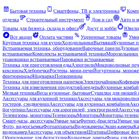
Бытовая техника
Смартфоны, ТВ и электроника
Комп
отделка
Строительный инструмент
Дом и сад
Авто и 
Товары для бизнеса, склада и офиса
Досуг и хобби
Ювели
Все акции
Оплата частями
Уцененные товары
Умны
Крупная техника для кухни
Холодильники
Вытяжки
Кухонные 
Встраиваемая техника, оборудование
Варочные панели
Духовые
встраиваемые
Комплекты встраиваемой техники
Морозильники 
упаковщики встраиваемые
Пароварки встраиваемые
Техника для приготовления еды
Аэрогрили
Микроволновые пе
кексницы
Хлебопечки
Ростеры, мини-печи
Йогуртницы, морож
фритюрницы
Яйцеварки
Попкорницы
Техника для приготовления напитков
Электрочайники
Кофевар
Техника для измельчения продуктов
Блендеры
Кухонные комбай
Мелкая техника
Весы кухонные, бытовые
Сушилки для овощей 
Аксессуары для кухонной техники
Аксессуары для микроволно
тостеров, сэндвичниц
Аксессуары для кухонных комбайнов
Акс
йогуртниц
Аксессуары для аэрогрилей, электрогрилей
Аксессуа
Телевизоры, мониторы
Телевизоры
Мониторы
Мониторы-телеви
Смарт-часы, аксессуары
Умные часы
Фитнес-браслеты
Умные ча
Фото, видеосъемка
Фотоаппараты
Видеокамеры
Экшн-камеры
Ка
видеокамер
Аксессуары для объективов
Штативы
Цифровые фот
Оборудование для фотостудии
Кольцевые лампы
Фоны для фото