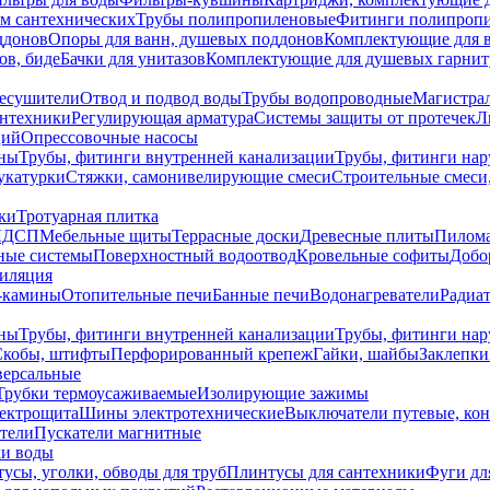
ем сантехнических
Трубы полипропиленовые
Фитинги полипроп
ддонов
Опоры для ванн, душевых поддонов
Комплектующие для 
ов, биде
Бачки для унитазов
Комплектующие для душевых гарнит
есушители
Отвод и подвод воды
Трубы водопроводные
Магистрал
антехники
Регулирующая арматура
Системы защиты от протечек
Л
ций
Опрессовочные насосы
ны
Трубы, фитинги внутренней канализации
Трубы, фитинги на
катурки
Стяжки, самонивелирующие смеси
Строительные смеси,
ки
Тротуарная плитка
ЛДСП
Мебельные щиты
Террасные доски
Древесные плиты
Пилом
ные системы
Поверхностный водоотвод
Кровельные софиты
Добо
тиляция
-камины
Отопительные печи
Банные печи
Водонагреватели
Радиат
ны
Трубы, фитинги внутренней канализации
Трубы, фитинги на
Скобы, штифты
Перфорированный крепеж
Гайки, шайбы
Заклепки
ерсальные
Трубки термоусаживаемые
Изолирующие зажимы
лектрощита
Шины электротехнические
Выключатели путевые, ко
атели
Пускатели магнитные
ки воды
усы, уголки, обводы для труб
Плинтусы для сантехники
Фуги дл