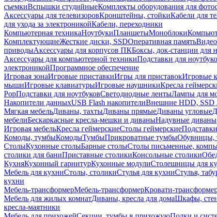
съемки
Вспышки студийные
Комплекты оборудования для фото
Аксессуары для телевизоров
Кронштейны, стойки
Кабели для т
для ухода за электроникой
Кабели, переходники
Компьютерная техника
Ноутбуки
Планшеты
Моноблоки
Компью
Комплектующие
Жесткие диски, SSD
Оперативная память
Видео
приводы
Аксессуары для корпусов ПК
Боксы, док-станции для 
Аксессуары для компьютерной техники
Подставки для ноутбук
электроникой
Программное обеспечение
Игровая зона
Игровые приставки
Игры для приставок
Игровые 
мыши
Игровые клавиатуры
Игровые наушники
Кресла геймерск
Pop
Подставки для ноутбуков
Светодиодные ленты
Лампы для м
Накопители данных
USB Flash накопители
Внешние HDD, SSD 
Мягкая мебель
Диваны, тахты
Диваны прямые
Диваны угловые
Д
мебели
Бескаркасные кресла-мешки и диваны
Надувные диваны
Игровая мебель
Кресла геймерские
Столы геймерские
Подставки
Комоды, тумбы
Комоды
Тумбы
Прикроватные тумбы
Обувницы, 
Столы
Кухонные столы
Барные столы
Столы письменные, комп
столики для бани
Приставные столики
Консольные столики
Обе
Кухня
Кухонный гарнитур
Кухонные модули
Столешницы для к
Мебель для кухни
Столы, столики
Стулья для кухни
Стулья, таб
кухни
Мебель-трансформер
Мебель-трансформер
Кровати-трансформе
Мебель для жилых комнат
Диваны, кресла для дома
Шкафы, стен
кресла-маятники
Мебель для прихожей
Секции, тумбы в прихожую
Полки и сист