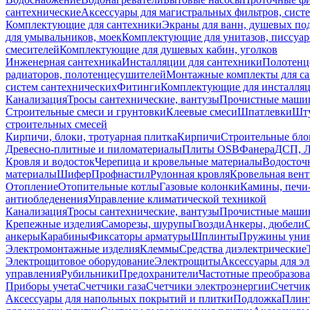
сантехнические
Аксессуары для магистральных фильтров, сист
Комплектующие для сантехники
Экраны для ванн, душевых по
для умывальников, моек
Комплектующие для унитазов, писсуар
смесителей
Комплектующие для душевых кабин, уголков
Инженерная сантехника
Инсталляции для сантехники
Полотенц
радиаторов, полотенцесушителей
Монтажные комплекты для с
систем сантехнических
Фитинги
Комплектующие для инсталля
Канализация
Тросы сантехнические, вантузы
Прочистные маши
Строительные смеси и грунтовки
Клеевые смеси
Шпатлевки
Шту
строительных смесей
Кирпичи, блоки, тротуарная плитка
Кирпичи
Строительные бло
Древесно-плитные и пиломатериалы
Плиты OSB
Фанера
ДСП, 
Кровля и водосток
Черепица и кровельные материалы
Водосточ
материалы
Шифер
Профнастил
Рулонная кровля
Кровельная вен
Отопление
Отопительные котлы
Газовые колонки
Камины, печи
антиобледенения
Управление климатической техникой
Канализация
Тросы сантехнические, вантузы
Прочистные маши
Крепежные изделия
Саморезы, шурупы
Гвозди
Анкеры, дюбели
анкеры
Карабины
Фиксаторы арматуры
Шплинты
Пружины унив
Электромонтажные изделия
Клеммы
Средства диэлектрические
Электрощитовое оборудование
Электрощиты
Аксессуары для э
управления
Рубильники
Предохранители
Частотные преобразов
Приборы учета
Счетчики газа
Счетчики электроэнергии
Счетчи
Аксессуары для напольных покрытий и плитки
Подложка
Плинт