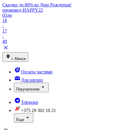
Скидки до 80% ко Дню Рождения!
промокод HAPPY22
03
дн
18
:
17
:
49
г. Минск
Оплата частями
Для юрлиц
Покупателям
Telegram
+375 29
302 10 21
Еще