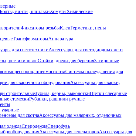
дверные
Болты, винты, шпильки
Хомуты
Химические
творители
Фиксаторы резьбы
Клеи
Герметики, пены
нцевые
Трансформаторы
Аппаратура
уары для светотехники
Аксессуары для светодиодных лент
езы, резчики швов
Стойки, дрели для бурения
Затирочные
ля компрессоров, пневмосистем
Системы пылеудаления для
ие для сварочного оборудования
Аксессуары для сварки,
щи строительные
Зубила, керны, выколотки
Щетки слесарные
чные стамески
Рубанки, рашпили ручные
енты
 ударные
енсеры для скотча
Аксессуары для малярных, отделочных
ная одежда
Спецодежда
Спецобувь
виброоборудования
Аксессуары для генераторов
Аксессуары для