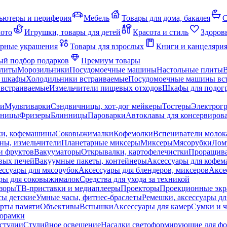
ьютеры и периферия
Мебель
Товары для дома, бакалея
С
мото
Игрушки, товары для детей
Красота и стиль
Здоров
рные украшения
Товары для взрослых
Книги и канцеляри
й подбор подарков
Премиум товары
плиты
Морозильники
Посудомоечные машины
Настольные плиты
 шкафы
Холодильники встраиваемые
Посудомоечные машины вс
встраиваемые
Измельчители пищевых отходов
Шкафы для подогр
чи
Мультиварки
Сэндвичницы, хот-дог мейкеры
Тостеры
Электрог
еницы
Фризеры
Блинницы
Пароварки
Автоклавы для консервиров
ки, кофемашины
Соковыжималки
Кофемолки
Вспениватели молок
ны, измельчители
Планетарные миксеры
Миксеры
Мясорубки
Лом
и фруктов
Вакууматоры
Открывалки, картофелечистки
Проращива
вых печей
Вакуумные пакеты, контейнеры
Аксессуары для кофе
ессуары для мясорубок
Аксессуары для блендеров, миксеров
Аксе
ры для соковыжималок
Средства для ухода за техникой
зоры
ТВ-приставки и медиаплееры
Проекторы
Проекционные эк
сы детские
Умные часы, фитнес-браслеты
Ремешки, аксессуары дл
рты памяти
Объективы
Вспышки
Аксессуары для камер
Сумки и ч
орамки
студии
Студийное освещение
Насадки светоформирующие для фо