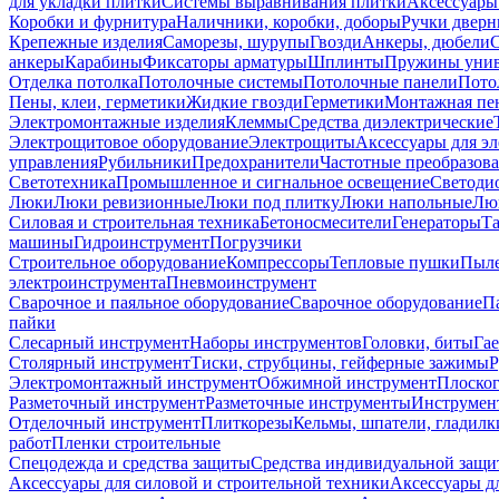
для укладки плитки
Системы выравнивания плитки
Аксессуары
Коробки и фурнитура
Наличники, коробки, доборы
Ручки дверн
Крепежные изделия
Саморезы, шурупы
Гвозди
Анкеры, дюбели
анкеры
Карабины
Фиксаторы арматуры
Шплинты
Пружины унив
Отделка потолка
Потолочные системы
Потолочные панели
Пото
Пены, клеи, герметики
Жидкие гвозди
Герметики
Монтажная пе
Электромонтажные изделия
Клеммы
Средства диэлектрические
Электрощитовое оборудование
Электрощиты
Аксессуары для э
управления
Рубильники
Предохранители
Частотные преобразов
Светотехника
Промышленное и сигнальное освещение
Светоди
Люки
Люки ревизионные
Люки под плитку
Люки напольные
Люк
Силовая и строительная техника
Бетоносмесители
Генераторы
Та
машины
Гидроинструмент
Погрузчики
Строительное оборудование
Компрессоры
Тепловые пушки
Пыле
электроинструмента
Пневмоинструмент
Сварочное и паяльное оборудование
Сварочное оборудование
П
пайки
Слесарный инструмент
Наборы инструментов
Головки, биты
Га
Столярный инструмент
Тиски, струбцины, гейферные зажимы
Р
Электромонтажный инструмент
Обжимной инструмент
Плоског
Разметочный инструмент
Разметочные инструменты
Инструмент
Отделочный инструмент
Плиткорезы
Кельмы, шпатели, гладилк
работ
Пленки строительные
Спецодежда и средства защиты
Средства индивидуальной защ
Аксессуары для силовой и строительной техники
Аксессуары дл