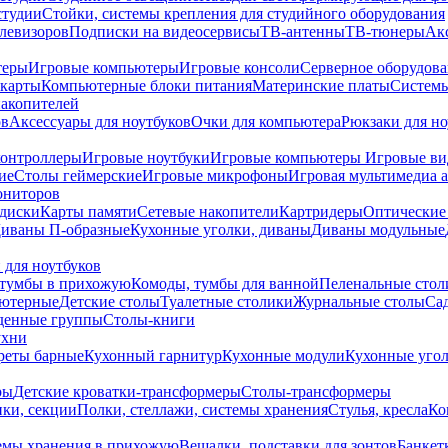
студии
Стойки, системы крепления для студийного оборудования
елевизоров
Подписки на видеосервисы
ТВ-антенны
ТВ-тюнеры
Ак
теры
Игровые компьютеры
Игровые консоли
Серверное оборудов
карты
Компьютерные блоки питания
Материнские платы
Системы
накопителей
ов
Аксессуары для ноутбуков
Очки для компьютера
Рюкзаки для но
контроллеры
Игровые ноутбуки
Игровые компьютеры
Игровые ви
ие
Столы геймерские
Игровые микрофоны
Игровая мультимедиа 
ониторов
диски
Карты памяти
Сетевые накопители
Картридеры
Оптические
иваны П-образные
Кухонные уголки, диваны
Диваны модульные
 для ноутбуков
тумбы в прихожую
Комоды, тумбы для ванной
Пеленальные стол
ьютерные
Детские столы
Туалетные столики
Журнальные столы
Са
денные группы
Столы-книги
ухни
уреты барные
Кухонный гарнитур
Кухонные модули
Кухонные угол
ры
Детские кроватки-трансформеры
Столы-трансформеры
ки, секции
Полки, стеллажи, системы хранения
Стулья, кресла
Ко
емы хранения в прихожую
Вешалки, подставки для зонтов
Банкет