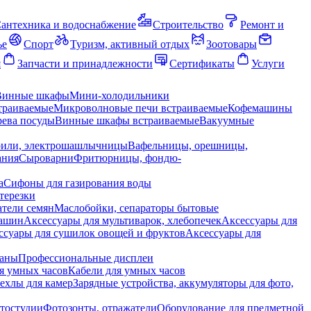
антехника и водоснабжение
Строительство
Ремонт и
ье
Спорт
Туризм, активный отдых
Зоотовары
я
Запчасти и принадлежности
Сертификаты
Услуги
Винные шкафы
Мини-холодильники
траиваемые
Микроволновые печи встраиваемые
Кофемашины
ева посуды
Винные шкафы встраиваемые
Вакуумные
рили, электрошашлычницы
Вафельницы, орешницы,
ания
Сыроварни
Фритюрницы, фондю-
а
Сифоны для газирования воды
терезки
тели семян
Маслобойки, сепараторы бытовые
машин
Аксессуары для мультиварок, хлебопечек
Аксессуары для
ссуары для сушилок овощей и фруктов
Аксессуары для
раны
Профессиональные дисплеи
я умных часов
Кабели для умных часов
ехлы для камер
Зарядные устройства, аккумуляторы для фото,
тостудии
Фотозонты, отражатели
Оборудование для предметной