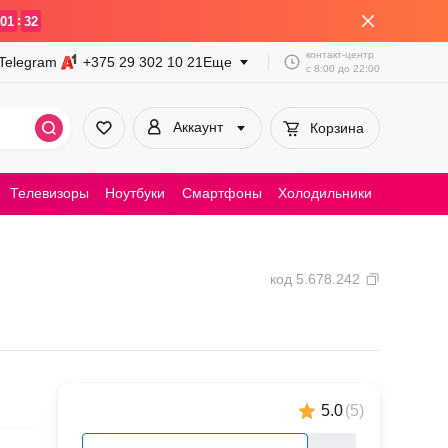
:
01
32
контакт-центр
Telegram
+375 29
302 10 21
Еще
с
8:00
до
22:00
Аккаунт
Корзина
Телевизоры
Ноутбуки
Смартфоны
Холодильники
Пылесосы
код
5.678.242
5.0
(
5
)