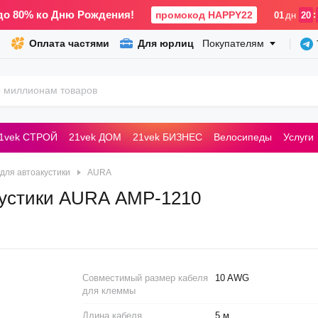
до 80% ко Дню Рождения!
промокод HAPPY22
:
01
дн
20
Оплата частями
Для юрлиц
Покупателям
1vek СТРОЙ
21vek ДОМ
21vek БИЗНЕС
Велосипеды
Услуги
ьные машины
для автоакустики
AURA
кустики AURA AMP-1210
Совместимый размер кабеля
10 AWG
для клеммы
Длина кабеля
5 м