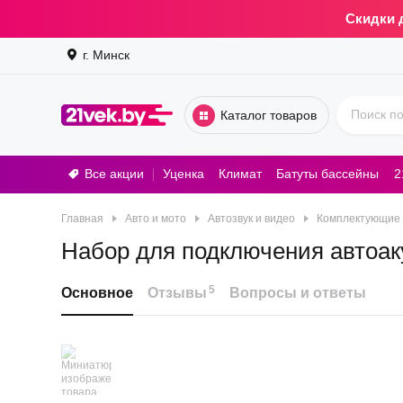
Скидки 
г. Минск
Каталог товаров
Все акции
Уценка
Климат
Батуты бассейны
2
Стирал
Главная
Авто и мото
Автозвук и видео
Комплектующие 
Набор для подключения автоа
5
Основное
Отзывы
Вопросы и ответы