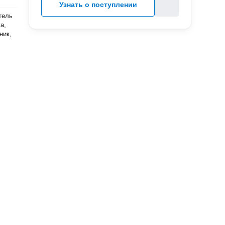
Узнать о поступлении
тель
а,
ник,