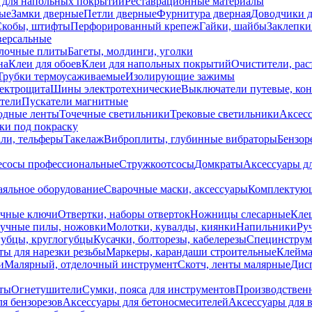
 для напольных покрытий
Реставрационные материалы
ые
Замки дверные
Петли дверные
Фурнитура дверная
Доводчики 
Скобы, штифты
Перфорированный крепеж
Гайки, шайбы
Заклепки
ерсальные
лочные плиты
Багеты, молдинги, уголки
на
Клеи для обоев
Клеи для напольных покрытий
Очистители, рас
Трубки термоусаживаемые
Изолирующие зажимы
лектрощита
Шины электротехнические
Выключатели путевые, ко
атели
Пускатели магнитные
одные ленты
Точечные светильники
Трековые светильники
Аксесс
и под покраску
ли, тельферы
Такелаж
Виброплиты, глубинные вибраторы
Бензор
сосы профессиональные
Стружкоотсосы
Домкраты
Аксессуары д
аяльное оборудование
Сварочные маски, аксессуары
Комплектующ
ечные ключи
Отвертки, наборы отверток
Ножницы слесарные
Кле
учные пилы, ножовки
Молотки, кувалды, киянки
Напильники
Ру
убцы, круглогубцы
Кусачки, болторезы, кабелерезы
Специнструм
ы для нарезки резьбы
Маркеры, карандаши строительные
Клейма
и
Малярный, отделочный инструмент
Скотч, ленты малярные
Дисп
иты
Огнетушители
Сумки, пояса для инструментов
Производствен
я бензорезов
Аксессуары для бетоносмесителей
Аксессуары для 