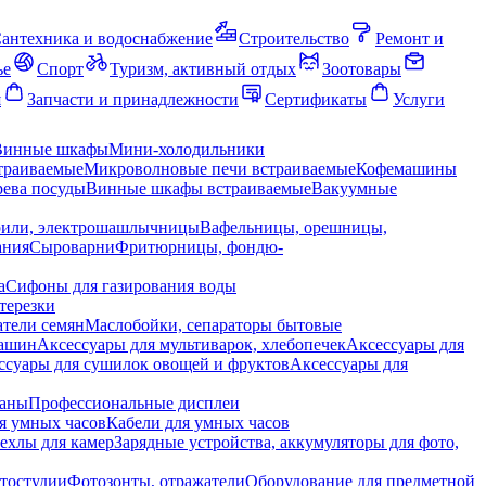
антехника и водоснабжение
Строительство
Ремонт и
ье
Спорт
Туризм, активный отдых
Зоотовары
я
Запчасти и принадлежности
Сертификаты
Услуги
Винные шкафы
Мини-холодильники
траиваемые
Микроволновые печи встраиваемые
Кофемашины
ева посуды
Винные шкафы встраиваемые
Вакуумные
рили, электрошашлычницы
Вафельницы, орешницы,
ания
Сыроварни
Фритюрницы, фондю-
а
Сифоны для газирования воды
терезки
тели семян
Маслобойки, сепараторы бытовые
машин
Аксессуары для мультиварок, хлебопечек
Аксессуары для
ссуары для сушилок овощей и фруктов
Аксессуары для
раны
Профессиональные дисплеи
я умных часов
Кабели для умных часов
ехлы для камер
Зарядные устройства, аккумуляторы для фото,
тостудии
Фотозонты, отражатели
Оборудование для предметной