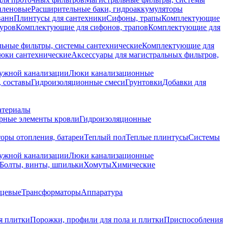
иленовые
Расширительные баки, гидроаккумуляторы
ванн
Плинтусы для сантехники
Сифоны, трапы
Комплектующие
уров
Комплектующие для сифонов, трапов
Комплектующие для
ьные фильтры, системы сантехнические
Комплектующие для
юки сантехнические
Аксессуары для магистральных фильтров,
ружной канализации
Люки канализационные
 составы
Гидроизоляционные смеси
Грунтовки
Добавки для
атериалы
рные элементы кровли
Гидроизоляционные
оры отопления, батареи
Теплый пол
Теплые плинтусы
Системы
ружной канализации
Люки канализационные
Болты, винты, шпильки
Хомуты
Химические
нцевые
Трансформаторы
Аппаратура
я плитки
Порожки, профили для пола и плитки
Приспособления