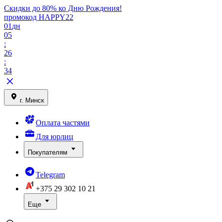
Скидки до 80% ко Дню Рождения!
промокод HAPPY22
01
дн
05
:
26
:
34
г. Минск
Оплата частями
Для юрлиц
Покупателям
Telegram
+375 29
302 10 21
Еще