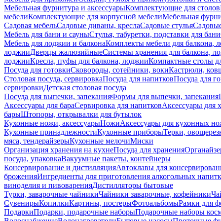
Мебельная фурнитура и аксессуары
Комплектующие для столов
мебели
Комплектующие для корпусной мебели
Мебельная фурн
Садовая мебель
Садовые диваны, кресла
Садовые стулья
Садовые
Мебель для бани и сауны
Стулья, табуретки, подставки для бани
Мебель для лоджии и балкона
Комплекты мебели для балкона, 
лоджии
Дверцы жалюзийные
Системы хранения для балкона, л
лоджии
Кресла, пуфы для балкона, лоджии
Компактные столы дл
Посуда для готовки
Сковороды, сотейники, воки
Кастрюли, ков
Столовая посуда, сервировка
Посуда для напитков
Посуда для г
сервировки
Детская столовая посуда
Посуда для выпечки, запекания
Формы для выпечки, запекания
Аксессуары для бара
Сервировка для напитков
Аксессуары для 
бары
Штопоры, открывалки для бутылок
Кухонные ножи, аксессуары
Ножи
Аксессуары для кухонных н
Кухонные принадлежности
Кухонные приборы
Терки, овощерез
мяса, тендерайзеры
Кухонные мелочи
Миски
Организация хранения на кухне
Посуда для хранения
Органайзе
посуда, упаковка
Вакуумные пакеты, контейнеры
Консервирование и дистилляция
Автоклавы для консервирован
брожения
Ингредиенты для приготовления алкогольных напит
виноделия и пивоварения
Дистилляторы бытовые
Турки, заварочные чайники
Чайники заварочные, кофейники
Ча
Сувениры
Копилки
Картины, постеры
Фотоальбомы
Рамки для ф
Подарки
Подарки, подарочные наборы
Подарочные наборы косм
Водоснабжение
Водонагреватели
Бытовые насосы
Проточные фи