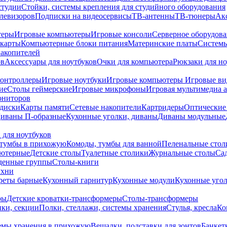
студии
Стойки, системы крепления для студийного оборудования
елевизоров
Подписки на видеосервисы
ТВ-антенны
ТВ-тюнеры
Ак
теры
Игровые компьютеры
Игровые консоли
Серверное оборудов
карты
Компьютерные блоки питания
Материнские платы
Системы
накопителей
ов
Аксессуары для ноутбуков
Очки для компьютера
Рюкзаки для но
контроллеры
Игровые ноутбуки
Игровые компьютеры
Игровые ви
ие
Столы геймерские
Игровые микрофоны
Игровая мультимедиа 
ониторов
диски
Карты памяти
Сетевые накопители
Картридеры
Оптические
иваны П-образные
Кухонные уголки, диваны
Диваны модульные
 для ноутбуков
тумбы в прихожую
Комоды, тумбы для ванной
Пеленальные стол
ьютерные
Детские столы
Туалетные столики
Журнальные столы
Са
денные группы
Столы-книги
ухни
уреты барные
Кухонный гарнитур
Кухонные модули
Кухонные угол
ры
Детские кроватки-трансформеры
Столы-трансформеры
ки, секции
Полки, стеллажи, системы хранения
Стулья, кресла
Ко
емы хранения в прихожую
Вешалки, подставки для зонтов
Банкет