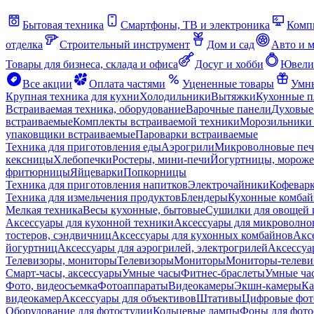
Бытовая техника
Смартфоны, ТВ и электроника
Комп
отделка
Строительный инструмент
Дом и сад
Авто и 
Товары для бизнеса, склада и офиса
Досуг и хобби
Ювели
Все акции
Оплата частями
Уцененные товары
Умны
Крупная техника для кухни
Холодильники
Вытяжки
Кухонные 
Встраиваемая техника, оборудование
Варочные панели
Духовые
встраиваемые
Комплекты встраиваемой техники
Морозильники 
упаковщики встраиваемые
Пароварки встраиваемые
Техника для приготовления еды
Аэрогрили
Микроволновые пе
кексницы
Хлебопечки
Ростеры, мини-печи
Йогуртницы, морож
фритюрницы
Яйцеварки
Попкорницы
Техника для приготовления напитков
Электрочайники
Кофевар
Техника для измельчения продуктов
Блендеры
Кухонные комбай
Мелкая техника
Весы кухонные, бытовые
Сушилки для овощей 
Аксессуары для кухонной техники
Аксессуары для микроволно
тостеров, сэндвичниц
Аксессуары для кухонных комбайнов
Акс
йогуртниц
Аксессуары для аэрогрилей, электрогрилей
Аксессуа
Телевизоры, мониторы
Телевизоры
Мониторы
Мониторы-телеви
Смарт-часы, аксессуары
Умные часы
Фитнес-браслеты
Умные ча
Фото, видеосъемка
Фотоаппараты
Видеокамеры
Экшн-камеры
Ка
видеокамер
Аксессуары для объективов
Штативы
Цифровые фот
Оборудование для фотостудии
Кольцевые лампы
Фоны для фото