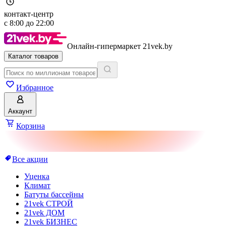
контакт-центр
с
8:00
до
22:00
Онлайн-гипермаркет 21vek.by
Каталог товаров
Избранное
Аккаунт
Корзина
Все акции
Уценка
Климат
Батуты бассейны
21vek СТРОЙ
21vek ДОМ
21vek БИЗНЕС