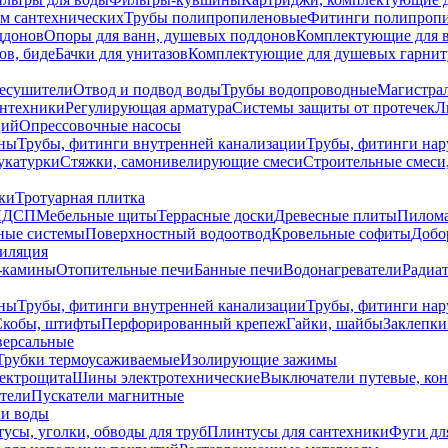
ем сантехнических
Трубы полипропиленовые
Фитинги полипроп
ддонов
Опоры для ванн, душевых поддонов
Комплектующие для 
ов, биде
Бачки для унитазов
Комплектующие для душевых гарнит
есушители
Отвод и подвод воды
Трубы водопроводные
Магистрал
антехники
Регулирующая арматура
Системы защиты от протечек
Л
ций
Опрессовочные насосы
ны
Трубы, фитинги внутренней канализации
Трубы, фитинги на
катурки
Стяжки, самонивелирующие смеси
Строительные смеси,
ки
Тротуарная плитка
ЛДСП
Мебельные щиты
Террасные доски
Древесные плиты
Пилом
ные системы
Поверхностный водоотвод
Кровельные софиты
Добо
тиляция
-камины
Отопительные печи
Банные печи
Водонагреватели
Радиат
ны
Трубы, фитинги внутренней канализации
Трубы, фитинги на
Скобы, штифты
Перфорированный крепеж
Гайки, шайбы
Заклепки
ерсальные
Трубки термоусаживаемые
Изолирующие зажимы
лектрощита
Шины электротехнические
Выключатели путевые, ко
атели
Пускатели магнитные
ки воды
усы, уголки, обводы для труб
Плинтусы для сантехники
Фуги дл