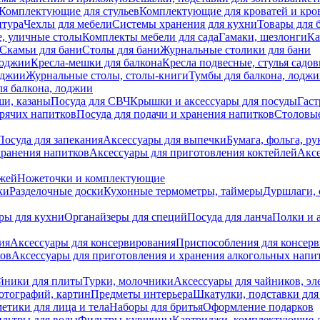
Комплектующие для стульев
Комплектующие для кроватей и кро
итура
Чехлы для мебели
Системы хранения для кухни
Товары для 
, уличные столы
Комплекты мебели для сада
Гамаки, шезлонги
Ка
Скамьи для бани
Столы для бани
Журнальные столики для бани
лоджии
Кресла-мешки для балкона
Кресла подвесные, стулья садо
оджии
Журнальные столы, столы-книги
Тумбы для балкона, лодж
я балкона, лоджии
ши, казаны
Посуда для СВЧ
Крышки и аксессуары для посуды
Гаст
орячих напитков
Посуда для подачи и хранения напитков
Столовы
Посуда для запекания
Аксессуары для выпечки
Бумага, фольга, р
хранения напитков
Аксессуары для приготовления коктейлей
Аксе
ожей
Ножеточки и комплектующие
ки
Разделочные доски
Кухонные термометры, таймеры
Дуршлаги, 
ры для кухни
Органайзеры для специй
Посуда для ланча
Полки и 
ия
Аксессуары для консервирования
Приспособления для консер
ков
Аксессуары для приготовления и хранения алкогольных напи
йники для плиты
Турки, молочники
Аксессуары для чайников, э
отографий, картин
Предметы интерьера
Шкатулки, подставки дл
етики для лица и тела
Наборы для бритья
Оформление подарков
льтры для воды
Фильтры-кувшины
Картриджи, комплектующие д