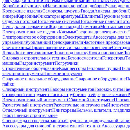
для укладки плитки
Системы выравнивания плитки
Аксессуары
Коробки и фурнитура
Наличники, коробки, доборы
Ручки дверн
Крепежные изделия
Саморезы, шурупы
Гвозди
Анкеры, дюбели
анкеры
Карабины
Фиксаторы арматуры
Шплинты
Пружины унив
Отделка потолка
Потолочные системы
Потолочные панели
Пото
Пены, клеи, герметики
Жидкие гвозди
Герметики
Монтажная пе
Электромонтажные изделия
Клеммы
Средства диэлектрические
Электрощитовое оборудование
Электрощиты
Аксессуары для э
управления
Рубильники
Предохранители
Частотные преобразов
Светотехника
Промышленное и сигнальное освещение
Светоди
Люки
Люки ревизионные
Люки под плитку
Люки напольные
Люк
Силовая и строительная техника
Бетоносмесители
Генераторы
Та
машины
Гидроинструмент
Погрузчики
Строительное оборудование
Компрессоры
Тепловые пушки
Пыле
электроинструмента
Пневмоинструмент
Сварочное и паяльное оборудование
Сварочное оборудование
П
пайки
Слесарный инструмент
Наборы инструментов
Головки, биты
Га
Столярный инструмент
Тиски, струбцины, гейферные зажимы
Р
Электромонтажный инструмент
Обжимной инструмент
Плоског
Разметочный инструмент
Разметочные инструменты
Инструмент
Отделочный инструмент
Плиткорезы
Кельмы, шпатели, гладилк
работ
Пленки строительные
Спецодежда и средства защиты
Средства индивидуальной защ
Аксессуары для силовой и строительной техники
Аксессуары дл