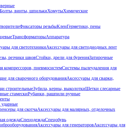
дверные
Болты, винты, шпильки
Хомуты
Химические
творители
Фиксаторы резьбы
Клеи
Герметики, пены
нцевые
Трансформаторы
Аппаратура
уары для светотехники
Аксессуары для светодиодных лент
езы, резчики швов
Стойки, дрели для бурения
Затирочные
ля компрессоров, пневмосистем
Системы пылеудаления для
ие для сварочного оборудования
Аксессуары для сварки,
щи строительные
Зубила, керны, выколотки
Щетки слесарные
чные стамески
Рубанки, рашпили ручные
енты
 ударные
енсеры для скотча
Аксессуары для малярных, отделочных
ная одежда
Спецодежда
Спецобувь
виброоборудования
Аксессуары для генераторов
Аксессуары для