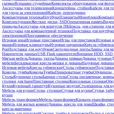
съемки
Вспышки студийные
Комплекты оборудования для фото
Аксессуары для телевизоров
Кронштейны, стойки
Кабели для т
для ухода за электроникой
Кабели, переходники
Компьютерная техника
Ноутбуки
Планшеты
Моноблоки
Компью
Комплектующие
Жесткие диски, SSD
Оперативная память
Видео
приводы
Аксессуары для корпусов ПК
Боксы, док-станции для 
Аксессуары для компьютерной техники
Подставки для ноутбук
электроникой
Программное обеспечение
Игровая зона
Игровые приставки
Игры для приставок
Игровые 
мыши
Игровые клавиатуры
Игровые наушники
Кресла геймерск
Pop
Подставки для ноутбуков
Светодиодные ленты
Лампы для м
Накопители данных
USB Flash накопители
Внешние HDD, SSD 
Мягкая мебель
Диваны, тахты
Диваны прямые
Диваны угловые
Д
мебели
Бескаркасные кресла-мешки и диваны
Надувные диваны
Игровая мебель
Кресла геймерские
Столы геймерские
Подставки
Комоды, тумбы
Комоды
Тумбы
Прикроватные тумбы
Обувницы, 
Столы
Кухонные столы
Барные столы
Столы письменные, комп
столики для бани
Приставные столики
Консольные столики
Обе
Кухня
Кухонный гарнитур
Кухонные модули
Столешницы для к
Мебель для кухни
Столы, столики
Стулья для кухни
Стулья, таб
кухни
Мебель-трансформер
Мебель-трансформер
Кровати-трансформе
Мебель для жилых комнат
Диваны, кресла для дома
Шкафы, стен
кресла-маятники
Мебель для прихожей
Секции, тумбы в прихожую
Полки и сист