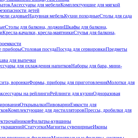
ваток
Аксессуары для мебели
Комплектующие для мягкой
безопасности детей
чели садовые
Надувная мебель
Кухни походные
Столы для сада
вые
Столы для балкона, лоджии
Шкафы для балкона,
ии
Кресла-качалки, кресла-маятники
Стулья для балкона,
роемкости
е приборы
Столовая посуда
Посуда для сервировки
Предметы
укава для выпечки
ссуары для охлаждения напитков
Наборы для бара, мини-
сита, воронки
Формы, приборы для приготовления
Молотки для
аксессуары на рейлинги
Рейлинги для кухни
Одноразовая
вирования
Открывалки
Пивоварни
Емкости для
тков
Комплектующие для дистилляторов
Прессы, дробилки для
лектрочайников
Фильтры-кувшины
я украшений
Статуэтки
Магниты сувенирные
Иконы
ля проточных фильтров
Магистральные фильтры, системы