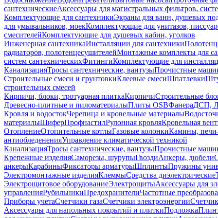
сантехнические
Аксессуары для магистральных фильтров, сист
Комплектующие для сантехники
Экраны для ванн, душевых по
для умывальников, моек
Комплектующие для унитазов, писсуар
смесителей
Комплектующие для душевых кабин, уголков
Инженерная сантехника
Инсталляции для сантехники
Полотенц
радиаторов, полотенцесушителей
Монтажные комплекты для с
систем сантехнических
Фитинги
Комплектующие для инсталля
Канализация
Тросы сантехнические, вантузы
Прочистные маши
Строительные смеси и грунтовки
Клеевые смеси
Шпатлевки
Шту
строительных смесей
Кирпичи, блоки, тротуарная плитка
Кирпичи
Строительные бло
Древесно-плитные и пиломатериалы
Плиты OSB
Фанера
ДСП, 
Кровля и водосток
Черепица и кровельные материалы
Водосточ
материалы
Шифер
Профнастил
Рулонная кровля
Кровельная вен
Отопление
Отопительные котлы
Газовые колонки
Камины, печи
антиобледенения
Управление климатической техникой
Канализация
Тросы сантехнические, вантузы
Прочистные маши
Крепежные изделия
Саморезы, шурупы
Гвозди
Анкеры, дюбели
анкеры
Карабины
Фиксаторы арматуры
Шплинты
Пружины унив
Электромонтажные изделия
Клеммы
Средства диэлектрические
Электрощитовое оборудование
Электрощиты
Аксессуары для э
управления
Рубильники
Предохранители
Частотные преобразов
Приборы учета
Счетчики газа
Счетчики электроэнергии
Счетчи
Аксессуары для напольных покрытий и плитки
Подложка
Плинт