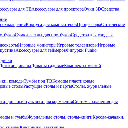
сессуары для ТВ
Аксессуары для проектора
Очки 3D
Средства
ание
 охлаждения
Корпуса для компьютеров
Процессоры
Оптические
утбуков
Сумки, чехлы для ноутбуков
Средства для ухода за
деокарты
Игровые мониторы
Игровые телевизоры
Игровые
акустика
Аксессуары для геймеров
Фигурки Funko
 диски
Детские диваны
Диваны садовые
Комплекты мягкой
ики, комоды
Тумбы под ТВ
Комоды пластиковые
довые столы
Растущие столы и парты
Столы, журнальные
ки, диваны
Стульчики для кормления
Системы хранения для
моды и тумбы
Журнальные столы, столы-книги
Кресла-качалки,
ки, скамьи
Ключницы, газетницы