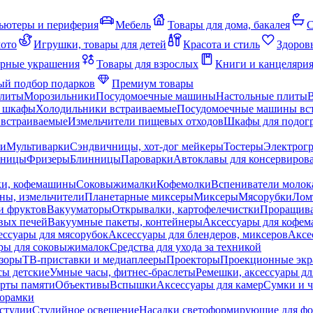
ьютеры и периферия
Мебель
Товары для дома, бакалея
С
мото
Игрушки, товары для детей
Красота и стиль
Здоров
рные украшения
Товары для взрослых
Книги и канцеляри
й подбор подарков
Премиум товары
плиты
Морозильники
Посудомоечные машины
Настольные плиты
 шкафы
Холодильники встраиваемые
Посудомоечные машины вс
встраиваемые
Измельчители пищевых отходов
Шкафы для подогр
чи
Мультиварки
Сэндвичницы, хот-дог мейкеры
Тостеры
Электрог
еницы
Фризеры
Блинницы
Пароварки
Автоклавы для консервиров
ки, кофемашины
Соковыжималки
Кофемолки
Вспениватели молок
ны, измельчители
Планетарные миксеры
Миксеры
Мясорубки
Лом
и фруктов
Вакууматоры
Открывалки, картофелечистки
Проращива
вых печей
Вакуумные пакеты, контейнеры
Аксессуары для кофе
ессуары для мясорубок
Аксессуары для блендеров, миксеров
Аксе
ры для соковыжималок
Средства для ухода за техникой
зоры
ТВ-приставки и медиаплееры
Проекторы
Проекционные эк
сы детские
Умные часы, фитнес-браслеты
Ремешки, аксессуары дл
рты памяти
Объективы
Вспышки
Аксессуары для камер
Сумки и ч
орамки
студии
Студийное освещение
Насадки светоформирующие для фо