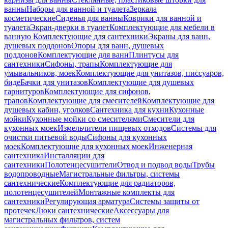
ванны
Наборы для ванной и туалета
Зеркала
косметические
Сиденья для ванны
Коврики для ванной и
туалета
Экран-дверки в туалет
Комплектующие для мебели в
ванную
Комплектующие для сантехники
Экраны для ванн,
душевых поддонов
Опоры для ванн, душевых
поддонов
Комплектующие для ванн
Плинтусы для
сантехники
Сифоны, трапы
Комплектующие для
умывальников, моек
Комплектующие для унитазов, писсуаров,
биде
Бачки для унитазов
Комплектующие для душевых
гарнитуров
Комплектующие для сифонов,
трапов
Комплектующие для смесителей
Комплектующие для
душевых кабин, уголков
Сантехника для кухни
Кухонные
мойки
Кухонные мойки со смесителями
Смесители для
кухонных моек
Измельчители пищевых отходов
Системы для
очистки питьевой воды
Сифоны для кухонных
моек
Комплектующие для кухонных моек
Инженерная
сантехника
Инсталляции для
сантехники
Полотенцесушители
Отвод и подвод воды
Трубы
водопроводные
Магистральные фильтры, системы
сантехнические
Комплектующие для радиаторов,
полотенцесушителей
Монтажные комплекты для
сантехники
Регулирующая арматура
Системы защиты от
протечек
Люки сантехнические
Аксессуары для
магистральных фильтров, систем