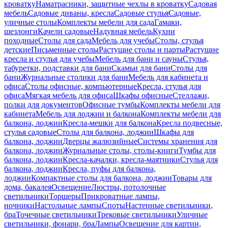
кроватку
Наматрасники, защитные чехлы в кроватку
Садовая
мебель
Садовые диваны, кресла
Садовые стулья
Садовые,
уличные столы
Комплекты мебели для сада
Гамаки,
шезлонги
Качели садовые
Надувная мебель
Кухни
походные
Столы для сада
Мебель для учебы
Столы, стулья
детские
Письменные столы
Растущие столы и парты
Растущие
кресла и стулья для учебы
Мебель для бани и сауны
Стулья,
табуретки, подставки для бани
Скамьи для бани
Столы для
бани
Журнальные столики для бани
Мебель для кабинета и
офиса
Столы офисные, компьютерные
Кресла, стулья для
офиса
Мягкая мебель для офиса
Шкафы офисные
Стеллажи,
полки для документов
Офисные тумбы
Комплекты мебели для
кабинета
Мебель для лоджии и балкона
Комплекты мебели для
балкона, лоджии
Кресла-мешки для балкона
Кресла подвесные,
стулья садовые
Столы для балкона, лоджии
Шкафы для
балкона, лоджии
Дверцы жалюзийные
Системы хранения для
балкона, лоджии
Журнальные столы, столы-книги
Тумбы для
балкона, лоджии
Кресла-качалки, кресла-маятники
Стулья для
балкона, лоджии
Кресла, пуфы для балкона,
лоджии
Компактные столы для балкона, лоджии
Товары для
дома, бакалея
Освещение
Люстры, потолочные
светильники
Торшеры
Прикроватные лампы,
ночники
Настольные лампы
Споты
Настенные светильники,
бра
Точечные светильники
Трековые светильники
Уличные
светильники, фонари, бра
Лампы
Освещение для картин,