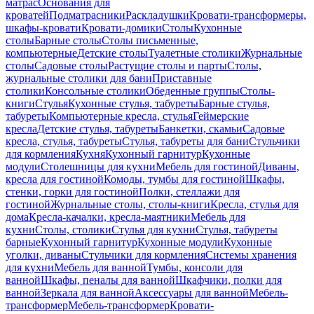
матрас
Основания для
кроватей
Подматрасники
Раскладушки
Кровати-трансформеры,
шкафы-кровати
Кровати-домики
Столы
Кухонные
столы
Барные столы
Столы письменные,
компьютерные
Детские столы
Туалетные столики
Журнальные
столы
Садовые столы
Растущие столы и парты
Столы,
журнальные столики для бани
Приставные
столики
Консольные столики
Обеденные группы
Столы-
книги
Стулья
Кухонные стулья, табуреты
Барные стулья,
табуреты
Компьютерные кресла, стулья
Геймерские
кресла
Детские стулья, табуреты
Банкетки, скамьи
Садовые
кресла, стулья, табуреты
Стулья, табуреты для бани
Стульчики
для кормления
Кухня
Кухонный гарнитур
Кухонные
модули
Столешницы для кухни
Мебель для гостиной
Диваны,
кресла для гостиной
Комоды, тумбы для гостиной
Шкафы,
стенки, горки для гостиной
Полки, стеллажи для
гостиной
Журнальные столы, столы-книги
Кресла, стулья для
дома
Кресла-качалки, кресла-маятники
Мебель для
кухни
Столы, столики
Стулья для кухни
Стулья, табуреты
барные
Кухонный гарнитур
Кухонные модули
Кухонные
уголки, диваны
Стульчики для кормления
Системы хранения
для кухни
Мебель для ванной
Тумбы, консоли для
ванной
Шкафы, пеналы для ванной
Шкафчики, полки для
ванной
Зеркала для ванной
Аксессуары для ванной
Мебель-
трансформер
Мебель-трансформер
Кровати-