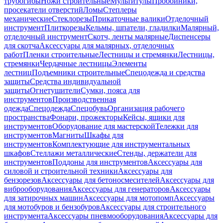
трубогибы
Ножи строительные
Мультитулы
Пробойники,
просекатели отверстий
Ломы
Степлеры
механические
Стеклорезы
Прикаточные валики
Отделочный
инструмент
Плиткорезы
Кельмы, шпатели, гладилки
Малярный,
отделочный инструмент
Скотч, ленты малярные
Диспенсеры
для скотча
Аксессуары для малярных, отделочных
работ
Пленки строительные
Лестницы и стремянки
Лестницы,
стремянки
Чердачные лестницы
Элементы
лестниц
Подъемники строительные
Спецодежда и средства
защиты
Средства индивидуальной
защиты
Огнетушители
Сумки, пояса для
инструментов
Производственная
одежда
Спецодежда
Спецобувь
Организация рабочего
пространства
Фонари, прожекторы
Кейсы, ящики для
инструментов
Оборудование для мастерской
Тележки для
инструментов
Магниты
Шкафы для
инструментов
Комплектующие для инструментальных
шкафов
Стеллажи металлические
Стенды, держатели для
инструментов
Поддоны для инструментов
Аксессуары для
силовой и строительной техники
Аксессуары для
бензорезов
Аксессуары для бетоносмесителей
Аксессуары для
виброоборудования
Аксессуары для генераторов
Аксессуары
для затирочных машин
Аксессуары для мотопомп
Аксессуары
для мотобуров и бензобуров
Аксессуары для строительного
инструмента
Аксессуары пневмооборудования
Аксессуары для