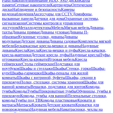
Flash накопители
Внешние HDD, SSD диски
Карты
памяти
Сетевые накопители
Картридеры
Оптические
диски
Наблюдение и безопасность
Камеры
видеонаблюдения
Аксессуары для CCTV
Домофоны,
вызывные панели
Датчики для дома
Охранные системы,
сигнализации
Системы контроля и управления
доступом
Металлодетекторы
Мебель
Мягкая мебель
Диваны,
тахты
Диваны прямые
Диваны угловые
Диваны П-
образные
Кухонные уголки, диваны
Диваны
модульные
Детские диваны
Диваны садовые
Комплекты мягкой
мебели
Бескаркасные кресла-мешки и диваны
Надувные
диваны
Кресла
Кресла
Кресла-мешки и пуфы
Кресла-качалки,
кресла-маятники
Детские кресла, пуфы
Надувные кресла
Пуфы,
оттоманки
Кресла-кровати
Игровая мебель
Кресла
геймерские
Столы геймерские
Подставки для
ноутбуков
Шкафы и стеллажи
Шкафы
Стенки, горки
Шкафы-
купе
Шкафы-гармошки
Шкафы-пеналы для жилой
комнаты
Шкафы с витриной, буфеты
Шкафы, секции в
прихожую
Полки, стеллажи, системы хранения
Шкафы для
ванной комнаты
Вешалки, подставки для зонтов
Комоды,
тумбы
Комоды
Тумбы
Прикроватные тумбы
Обувницы, тумбы в
прихожую
Комоды, тумбы для ванной
Пеленальные столики,
комоды
Тумбы под ТВ
Комоды пластиковые
Кровати и
матрасы
Матрасы
Кровати
Детские кровати
Кроватки для
новорожденных
Надувная мебель
Наматрасники, чехлы на