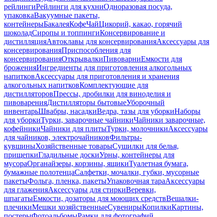
рейлинги
Рейлинги для кухни
Одноразовая посуда,
упаковка
Вакуумные пакеты,
контейнеры
Бакалея
Кофе
Чай
Цикорий, какао, горячий
шоколад
Сиропы и топпинги
Консервирование и
дистилляция
Автоклавы для консервирования
Аксессуары для
консервирования
Приспособления для
консервирования
Открывалки
Пивоварни
Емкости для
брожения
Ингредиенты для приготовления алкогольных
напитков
Аксессуары для приготовления и хранения
алкогольных напитков
Комплектующие для
дистилляторов
Прессы, дробилки для виноделия и
пивоварения
Дистилляторы бытовые
Уборочный
инвентарь
Швабры, насадки
Ведра, тазы для уборки
Наборы
для уборки
Турки, заварочные чайники
Чайники заварочные,
кофейники
Чайники для плиты
Турки, молочники
Аксессуары
для чайников, электрочайников
Фильтры-
кувшины
Хозяйственные товары
Сушилки для белья,
прищепки
Гладильные доски
Урны, контейнеры для
мусора
Органайзеры, корзины, ящики
Туалетная бумага,
бумажные полотенца
Салфетки, мочалки, губки, мусорные
пакеты
Фольга, пленка, пакеты
Упаковочная тара
Аксессуары
для глажения
Аксессуары для стирки
Веревки,
шпагаты
Емкости, дозаторы для моющих средств
Вешалки-
плечики
Мешки хозяйственные
Сувениры
Копилки
Картины,
постеры
Фотоальбомы
Рамки для фотографий,