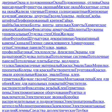
дверные
Окна и подоконники
Окна
Подоконники, отливы
Окна
мансардные
Фурнитура оконная
Мягкие окна
Москитные сетки
на окна
Жалюзи уличные
Пленки солнцезащитные
Крепежные
изделия
Саморезы, шурупы
Гвозди
Анкеры, дюбели
Скобы,
штифты
Перфорированный крепеж
Гайки,
шайбы
Заклепки
Болты, винты, шпильки
Хомуты
Химические
анкеры
Карабины
Фиксаторы арматуры
Шплинты
Пружины
универсальные
Отделка стен
Обои
Жидкие
обои
Фотообои
Штукатурки декоративные
Декоративный
камень
Скинали
Пленки самоклеящиеся
Армирующие
сетки
Стеновые панели
Уголки, маяки,
профили
Вагонка
Стеклохолсты, флизелин
Экраны для
радиаторов
Отделка потолка
Потолочные системы
Потолочные
панели
Потолочные плиты
Багеты, молдинги,
уголки
Лакокрасочные материалы
Краски
Эмали
Лаки
Морилки,
пропитки
Колеры для краски
Растворители
Грунтовки
Краски,
эмали аэрозольные
Краски, эмали
Пены, клеи,
герметики
Жидкие гвозди
Герметики
Монтажная пена
Клеи для
обоев
Клеи для напольных покрытий
Очистители,
растворители
Фиксаторы резьбы
Клеи
Герметики,
пены
Электромонтажное оборудование
Розетки и
выключатели
Электрические звонки
Коробки
распределительные и подрозетники
Электропатроны
Вилки,
штепсели
Молниеприемники
Заземление
Электромонтажные
изделия
Клеммы
Средства диэлектрические
Трубки