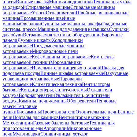
плиты
Винные шкафы
Мини-холодильники
Техника для ухода
за одеждой
Стиральные машины
Стиральные машины
встраиваемые
Утюги
Отпариватели
Швейные, вышивальные
машины
Промышленные швейные
машины
Оверлоки
Сушильные машины, шкафы
Гладильные
системы, прессы
Машинки для удаления катышков
Сушилки
для обуви
Встраиваемая техника, оборудование
Варочные
панели
Духовые шкафы
Холодильники
встраиваемые
Посудомоечные машины
встраиваемые
Микроволновые печи
встраиваемые
Кофемашины встраиваемые
Комплекты
встраиваемой техники
Морозильники
встраиваемые
Измельчители пищевых отходов
Шкафы для
подогрева посуды
Винные шкафы встраиваемые
Вакуумные
упаковщики встраиваемые
Пароварки
встраиваемые
Климатическая техника
Вентиляторы
бытовые
Кондиционеры, сплит-системы
Охладители
воздуха
Водонагреватели
Увлажнители, очистители
воздуха
Камины, печи-камины
Обогреватели
Тепловые
завесы
Тепловые
пушки
Биокамины
Проветриватели
Отопительные печи
Банные
печи
Порталы для каминов
Вентиляторы вытяжные
Метеостанции
Газовые баллоны бытовые
Техника для
приготовления еды
Аэрогрили
Микроволновые
печи
Мультиварки
Сэндвичницы, хот-дог