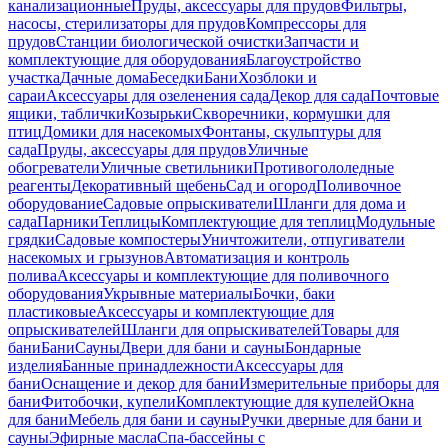
канализационные
Пруды, аксессуары для прудов
Фильтры,
насосы, стерилизаторы для прудов
Компрессоры для
прудов
Станции биологической очистки
Запчасти и
комплектующие для оборудования
Благоустройство
участка
Дачные дома
Беседки
Бани
Хозблоки и
сараи
Аксессуары для озеленения сада
Декор для сада
Почтовые
ящики, таблички
Козырьки
Скворечники, кормушки для
птиц
Домики для насекомых
Фонтаны, скульптуры для
сада
Пруды, аксессуары для прудов
Уличные
обогреватели
Уличные светильники
Противогололедные
реагенты
Декоративный щебень
Сад и огород
Поливочное
оборудование
Садовые опрыскиватели
Шланги для дома и
сада
Парники
Теплицы
Комплектующие для теплиц
Модульные
грядки
Садовые компостеры
Уничтожители, отпугиватели
насекомых и грызунов
Автоматизация и контроль
полива
Аксессуары и комплектующие для поливочного
оборудования
Укрывные материалы
Бочки, баки
пластиковые
Аксессуары и комплектующие для
опрыскивателей
Шланги для опрыскивателей
Товары для
бани
Бани
Сауны
Двери для бани и сауны
Бондарные
изделия
Банные принадлежности
Аксессуары для
бани
Оснащение и декор для бани
Измерительные приборы для
бани
Фитобочки, купели
Комплектующие для купелей
Окна
для бани
Мебель для бани и сауны
Ручки дверные для бани и
сауны
Эфирные масла
Спа-бассейны с