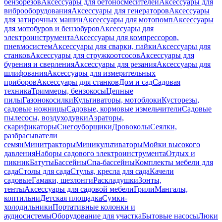
бензорезов
Аксессуары для бетоносмесителей
Аксессуары для
виброоборудования
Аксессуары для генераторов
Аксессуары
для затирочных машин
Аксессуары для мотопомп
Аксессуары
для мотобуров и бензобуров
Аксессуары для
электроинструмента
Аксессуары для компрессоров,
пневмосистем
Аксессуары для сварки, пайки
Аксессуары для
станков
Аксессуары для стружкоотсосов
Аксессуары для
бурения и сверления
Аксессуары для резания
Аксессуары для
шлифования
Аксессуары для измерительных
приборов
Аксессуары для станков
Дом и сад
Садовая
техника
Триммеры, бензокосы
Цепные
пилы
Газонокосилки
Культиваторы, мотоблоки
Кусторезы,
садовые ножницы
Садовые, кормовые измельчители
Садовые
пылесосы, воздуходувки
Аэраторы,
скарификаторы
Снегоуборщики
Дровоколы
Сеялки,
разбрасыватели
семян
Минитракторы
Миникультиваторы
Мойки высокого
давления
Наборы садового электроинструмента
Отдых и
пикник
Батуты
Бассейны
Спа-бассейны
Комплекты мебели для
сада
Столы для сада
Стулья, кресла для сада
Качели
садовые
Гамаки, шезлонги
Раскладушки
Зонты,
тенты
Аксессуары для садовой мебели
Грили
Мангалы,
коптильни
Детская площадка
Сумки-
холодильники
Портативные колонки и
аудиосистемы
Оборудование для участка
Бытовые насосы
Люки