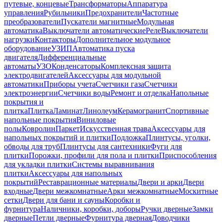
путевые, концевые
Трансформаторы
Аппаратура
управления
Рубильники
Предохранители
Частотные
преобразователи
Пускатели магнитные
Модульная
автоматика
Выключатели автоматические
Реле
Выключатели
нагрузки
Контакторы
Дополнительное модульное
оборудование
УЗИП
Автоматика пуска
двигателя
Дифференциальные
автоматы
УЗО
Конденсаторы
Комплексная защита
электродвигателей
Аксессуары для модульной
автоматики
Приборы учета
Счетчики газа
Счетчики
электроэнергии
Счетчики воды
Ремонт и отделка
Напольные
покрытия и
плитка
Плитка
Ламинат
Линолеум
Керамогранит
Спортивные
напольные покрытия
Виниловые
полы
Ковролин
Паркет
Искусственная трава
Аксессуары для
напольных покрытий и плитки
Подложка
Плинтусы, уголки,
обводы для труб
Плинтусы для сантехники
Фуги для
плитки
Порожки, профили для пола и плитки
Приспособления
для укладки плитки
Системы выравнивания
плитки
Аксессуары для напольных
покрытий
Реставрационные материалы
Двери и арки
Двери
входные
Двери межкомнатные
Арки межкомнатные
Москитные
сетки
Двери для бани и сауны
Коробки и
фурнитура
Наличники, коробки, доборы
Ручки дверные
Замки
дверные
Петли дверные
Фурнитура дверная
Доводчики