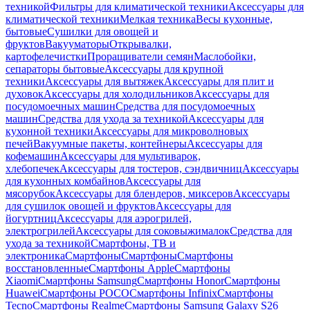
техникой
Фильтры для климатической техники
Аксессуары для
климатической техники
Мелкая техника
Весы кухонные,
бытовые
Сушилки для овощей и
фруктов
Вакууматоры
Открывалки,
картофелечистки
Проращиватели семян
Маслобойки,
сепараторы бытовые
Аксессуары для крупной
техники
Аксессуары для вытяжек
Аксессуары для плит и
духовок
Аксессуары для холодильников
Аксессуары для
посудомоечных машин
Средства для посудомоечных
машин
Средства для ухода за техникой
Аксессуары для
кухонной техники
Аксессуары для микроволновых
печей
Вакуумные пакеты, контейнеры
Аксессуары для
кофемашин
Аксессуары для мультиварок,
хлебопечек
Аксессуары для тостеров, сэндвичниц
Аксессуары
для кухонных комбайнов
Аксессуары для
мясорубок
Аксессуары для блендеров, миксеров
Аксессуары
для сушилок овощей и фруктов
Аксессуары для
йогуртниц
Аксессуары для аэрогрилей,
электрогрилей
Аксессуары для соковыжималок
Средства для
ухода за техникой
Смартфоны, ТВ и
электроника
Смартфоны
Смартфоны
Смартфоны
восстановленные
Смартфоны Apple
Смартфоны
Xiaomi
Смартфоны Samsung
Смартфоны Honor
Смартфоны
Huawei
Смартфоны POCO
Смартфоны Infinix
Смартфоны
Tecno
Смартфоны Realme
Смартфоны Samsung Galaxy S26