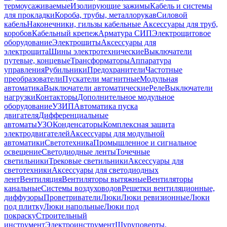
термоусаживаемые
Изолирующие зажимы
Кабель и системы
для прокладки
Короба, трубы, металлорукав
Силовой
кабель
Наконечники, гильзы кабельные
Аксессуары для труб,
коробов
Кабельный крепеж
Арматура СИП
Электрощитовое
оборудование
Электрощиты
Аксессуары для
электрощита
Шины электротехнические
Выключатели
путевые, концевые
Трансформаторы
Аппаратура
управления
Рубильники
Предохранители
Частотные
преобразователи
Пускатели магнитные
Модульная
автоматика
Выключатели автоматические
Реле
Выключатели
нагрузки
Контакторы
Дополнительное модульное
оборудование
УЗИП
Автоматика пуска
двигателя
Дифференциальные
автоматы
УЗО
Конденсаторы
Комплексная защита
электродвигателей
Аксессуары для модульной
автоматики
Светотехника
Промышленное и сигнальное
освещение
Светодиодные ленты
Точечные
светильники
Трековые светильники
Аксессуары для
светотехники
Аксессуары для светодиодных
лент
Вентиляция
Вентиляторы вытяжные
Вентиляторы
канальные
Системы воздуховодов
Решетки вентиляционные,
диффузоры
Проветриватели
Люки
Люки ревизионные
Люки
под плитку
Люки напольные
Люки под
покраску
Строительный
инструмент
Электроинструмент
Шуруповерты,