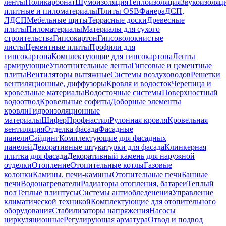
ленты
Поликарбонат
Шумоизоляция
Теплоизоляция
Звукоизоляц
плитные и пиломатериалы
Плиты OSB
Фанера
ДСП,
ЛДСП
Мебельные щиты
Террасные доски
Древесные
плиты
Пиломатериалы
Материалы для сухого
строительства
Гипсокартон
Гипсоволокнистые
листы
Цементные плиты
Профили для
гипсокартона
Комплектующие для гипсокартона
Ленты
армирующие
Уплотнительные ленты
Гипсовые и цементные
плиты
Вентиляторы вытяжные
Системы воздуховодов
Решетки
вентиляционные, диффузоры
Кровля и водосток
Черепица и
кровельные материалы
Водосточные системы
Поверхностный
водоотвод
Кровельные софиты
Доборные элементы
кровли
Гидроизоляционные
материалы
Шифер
Профнастил
Рулонная кровля
Кровельная
вентиляция
Отделка фасада
Фасадные
панели
Сайдинг
Комплектующие для фасадных
панелей
Декоративные штукатурки для фасада
Клинкерная
плитка для фасада
Декоративный камень для наружной
отделки
Отопление
Отопительные котлы
Газовые
колонки
Камины, печи-камины
Отопительные печи
Банные
печи
Водонагреватели
Радиаторы отопления, батареи
Теплый
пол
Теплые плинтусы
Системы антиобледенения
Управление
климатической техникой
Комплектующие для отопительного
оборудования
Стабилизаторы напряжения
Насосы
циркуляционные
Регулирующая арматура
Отвод и подвод