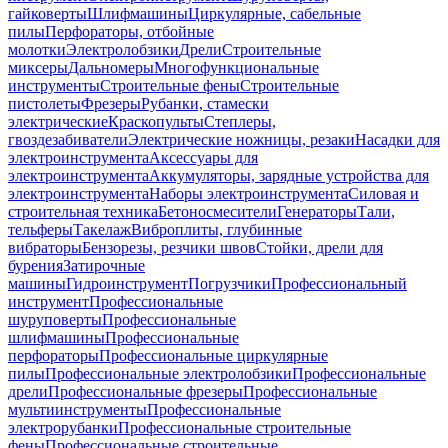
гайковерты
Шлифмашины
Циркулярные, сабельные
пилы
Перфораторы, отбойные
молотки
Электролобзики
Дрели
Строительные
миксеры
Дальномеры
Многофункциональные
инструменты
Строительные фены
Строительные
пистолеты
Фрезеры
Рубанки, стамески
электрические
Краскопульты
Степлеры,
гвоздезабиватели
Электрические ножницы, резаки
Насадки для
электроинструмента
Аксессуары для
электроинструмента
Аккумуляторы, зарядные устройства для
электроинструмента
Наборы электроинструмента
Силовая и
строительная техника
Бетоносмесители
Генераторы
Тали,
тельферы
Такелаж
Виброплиты, глубинные
вибраторы
Бензорезы, резчики швов
Стойки, дрели для
бурения
Затирочные
машины
Гидроинструмент
Погрузчики
Профессиональный
инструмент
Профессиональные
шуруповерты
Профессиональные
шлифмашины
Профессиональные
перфораторы
Профессиональные циркулярные
пилы
Профессиональные электролобзики
Профессиональные
дрели
Профессиональные фрезеры
Профессиональные
мультиинструменты
Профессиональные
электрорубанки
Профессиональные строительные
фены
Профессиональные строительные