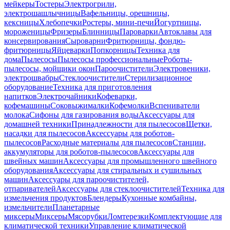
мейкеры
Тостеры
Электрогрили,
электрошашлычницы
Вафельницы, орешницы,
кексницы
Хлебопечки
Ростеры, мини-печи
Йогуртницы,
мороженицы
Фризеры
Блинницы
Пароварки
Автоклавы для
консервирования
Сыроварни
Фритюрницы, фондю-
фритюрницы
Яйцеварки
Попкорницы
Техника для
дома
Пылесосы
Пылесосы профессиональные
Роботы-
пылесосы, мойщики окон
Пароочистители
Электровеники,
электрошвабры
Стеклоочистители
Стерилизационное
оборудование
Техника для приготовления
напитков
Электрочайники
Кофеварки,
кофемашины
Соковыжималки
Кофемолки
Вспениватели
молока
Сифоны для газирования воды
Аксессуары для
домашней техники
Принадлежности для пылесосов
Щетки,
насадки для пылесосов
Аксессуары для роботов-
пылесосов
Расходные материалы для пылесосов
Станции,
аккумуляторы для роботов-пылесосов
Аксессуары для
швейных машин
Аксессуары для промышленного швейного
оборудования
Аксессуары для стиральных и сушильных
машин
Аксессуары для пароочистителей,
отпаривателей
Аксессуары для стеклоочистителей
Техника для
измельчения продуктов
Блендеры
Кухонные комбайны,
измельчители
Планетарные
миксеры
Миксеры
Мясорубки
Ломтерезки
Комплектующие для
климатической техники
Управление климатической