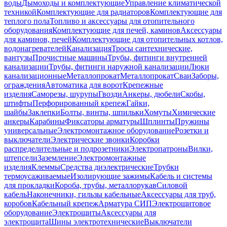
воды
Дымоходы и комплектующие
Управление климатической
техникой
Комплектующие для радиаторов
Комплектующие для
теплого пола
Топливо и аксессуары для отопительного
оборудования
Комплектующие для печей, каминов
Аксессуары
для каминов, печей
Комплектующие для отопительных котлов,
водонагревателей
Канализация
Тросы сантехнические,
вантузы
Прочистные машины
Трубы, фитинги внутренней
канализации
Трубы, фитинги наружной канализации
Люки
канализационные
Металлопрокат
Металлопрокат
Сваи
Заборы,
ограждения
Автоматика для ворот
Крепежные
изделия
Саморезы, шурупы
Гвозди
Анкеры, дюбели
Скобы,
штифты
Перфорированный крепеж
Гайки,
шайбы
Заклепки
Болты, винты, шпильки
Хомуты
Химические
анкеры
Карабины
Фиксаторы арматуры
Шплинты
Пружины
универсальные
Электромонтажное оборудование
Розетки и
выключатели
Электрические звонки
Коробки
распределительные и подрозетники
Электропатроны
Вилки,
штепсели
Заземление
Электромонтажные
изделия
Клеммы
Средства диэлектрические
Трубки
термоусаживаемые
Изолирующие зажимы
Кабель и системы
для прокладки
Короба, трубы, металлорукав
Силовой
кабель
Наконечники, гильзы кабельные
Аксессуары для труб,
коробов
Кабельный крепеж
Арматура СИП
Электрощитовое
оборудование
Электрощиты
Аксессуары для
электрощита
Шины электротехнические
Выключатели