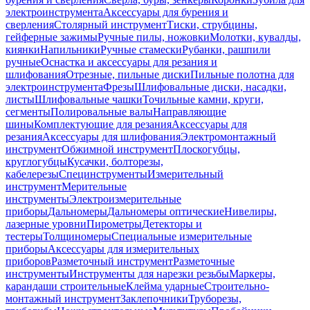
электроинструмента
Аксессуары для бурения и
сверления
Столярный инструмент
Тиски, струбцины,
гейферные зажимы
Ручные пилы, ножовки
Молотки, кувалды,
киянки
Напильники
Ручные стамески
Рубанки, рашпили
ручные
Оснастка и аксессуары для резания и
шлифования
Отрезные, пильные диски
Пильные полотна для
электроинструмента
Фрезы
Шлифовальные диски, насадки,
листы
Шлифовальные чашки
Точильные камни, круги,
сегменты
Полировальные валы
Направляющие
шины
Комплектующие для резания
Аксессуары для
резания
Аксессуары для шлифования
Электромонтажный
инструмент
Обжимной инструмент
Плоскогубцы,
круглогубцы
Кусачки, болторезы,
кабелерезы
Специнструменты
Измерительный
инструмент
Мерительные
инструменты
Электроизмерительные
приборы
Дальномеры
Дальномеры оптические
Нивелиры,
лазерные уровни
Пирометры
Детекторы и
тестеры
Толщиномеры
Специальные измерительные
приборы
Аксессуары для измерительных
приборов
Разметочный инструмент
Разметочные
инструменты
Инструменты для нарезки резьбы
Маркеры,
карандаши строительные
Клейма ударные
Строительно-
монтажный инструмент
Заклепочники
Труборезы,