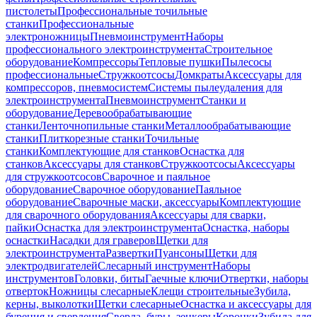
пистолеты
Профессиональные точильные
станки
Профессиональные
электроножницы
Пневмоинструмент
Наборы
профессионального электроинструмента
Строительное
оборудование
Компрессоры
Тепловые пушки
Пылесосы
профессиональные
Стружкоотсосы
Домкраты
Аксессуары для
компрессоров, пневмосистем
Системы пылеудаления для
электроинструмента
Пневмоинструмент
Станки и
оборудование
Деревообрабатывающие
станки
Ленточнопильные станки
Металлообрабатывающие
станки
Плиткорезные станки
Точильные
станки
Комплектующие для станков
Оснастка для
станков
Аксессуары для станков
Стружкоотсосы
Аксессуары
для стружкоотсосов
Сварочное и паяльное
оборудование
Сварочное оборудование
Паяльное
оборудование
Сварочные маски, аксессуары
Комплектующие
для сварочного оборудования
Аксессуары для сварки,
пайки
Оснастка для электроинструмента
Оснастка, наборы
оснастки
Насадки для граверов
Щетки для
электроинструмента
Развертки
Пуансоны
Щетки для
электродвигателей
Слесарный инструмент
Наборы
инструментов
Головки, биты
Гаечные ключи
Отвертки, наборы
отверток
Ножницы слесарные
Клещи строительные
Зубила,
керны, выколотки
Щетки слесарные
Оснастка и аксессуары для
бурения и сверления
Сверла, буры, зенкеры
Коронки
Зубила для