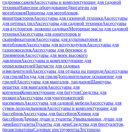
гидромассажем
Аксессуары и комплектующие для садовой
техники
Навесное оборудование
Двигатели для
мотоблоков
Прицепы для мотоблоков,
минитракторов
Аксессуары для газонной техники
Аксессуары
для цепных пил
Аксессуары для садовой техники
Аксессуары
для кусторезов, ножниц садовых
Моторные масла для садовой
техники
Аксессуары для аэратоторов и
скарификаторов
Аксессуары для культиваторов и
мотоблоков
Аксессуары для воздуходувок
Аксессуары для
газонокосилок
Аксессуары для бензокос и
триммеров
Аксессуары для моек высокого
давления
Аксессуары и комплектующие для
опрыскивателей
Запчасти для садовых
измельчителей
Аксессуары для отдыха на природе
Аксессуары
для гриля
Посуда для гриля
Дополнительное оснащение для
грилей
Аксессуары для мангалов, тандыров
Шампуры,
решетки для мангалов
Аксессуары для
копчения
Комплектующие для батутов
Средства для
розжига
Аксессуары для уничтожителей
насекомых
Аксессуары для садовой мебели
Аксессуары для
сумок-холодильников
Аксессуары и комплектующие для
бассейнов
Аксессуары для бассейнов
Химия для
бассейнов
Дачные души и туалеты
Умывальники, души для
дачи
Биотуалеты
Туалеты для дачи
Средства для биотуалетов,
биоактиваторы
Садовые инструменты
Лестницы,