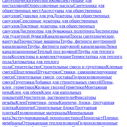
сантехнических
Фитинги
Комплектующие для
инсталляций
Опрессовочные насосы
Сантехника для
общественных мест
Аксессуары для общественных
санузлов
Сушилки для рук
Дозаторы для общественных
санузлов
Сенсорные дозаторы для общественных
санузлов
Локтевые дозаторы для общественных
санузлов
Диспенсеры для бумажных полотенец
Диспенсеры
для туалетной бумаги
Канализация
Тросы сантехнические,
вантузы
Прочистные машины
Трубы, фитинги внутренней
канализации
Трубы, фитинги наружной канализации
Люки
канализационные
Теплый пол водяной
Трубы для теплого
пола
Коллекторы и комплектующие
Термостатика для теплого
пола
Автоматика для теплого
пола
Строительство
Строительные смеси и грунтовки
Клеевые
смеси
Шпатлевки
Штукатурки
Стяжки, самонивелирующие
смеси
Строительные смеси, составы
Гидроизоляционные
смеси
Грунтовки
Добавки для строительных смесей
Пены,
клеи, герметики
Жидкие гвозди
Герметики
Монтажная
пена
Клеи для обоев
Клеи для напольных
покрытий
Очистители, растворители
Фиксаторы
резьбы
Клеи
Герметики, пены
Кирпичи, блоки, тротуарная
плитка
Кирпичи
Строительные блоки
Тротуарная
плитка
Изоляционные материалы
Минеральная
вата
Экструдированный пенополистирол
Пенопласт
Пленки,
мембраны
Отражающая теплоизоляция
Гидроизоляционные