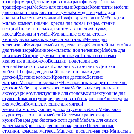
трансформеры
Детские кроватки-трансформеры
Столы-
трансформеры
Мебель для спальни
Зеркала
Комплекты мебели
для спальни
Прикроватные тумбы
Комоды и тумбы для
спальни
Туалетные столики
Шкафы для спальни
Мебель для
жилых комнат
Диваны, кресла для дома
Шкафы, стенки,
секции
Полки, стеллажи, системы хранения
Стулья,
кресла
Комоды и тумбы
Журнальные столы, столы-
книги
Кресла-качалки, кресла-маятники
Мебель для
телевизора
Комоды, тумбы под телевизор
Кронштейны, стойки
для телевизора
Каминокомплекты под телевизор
Мебель для
прихожей
Секции, тумбы в прихожую
Полки и системы
хранения в прихожую
Вешалки, подставки для
зонтов
Банкетки, скамьи
Ключницы, газетницы
Детская
мебель
Шкафы для детской
Полки, стеллажи для
детской
Детские комоды
Кровати детские
Детские
матрасы
Матрасы в кроватку
Наматрасники, защитные чехлы
детские
Мебель для детского сада
Мебельная фурнитура и
аксессуары
Комплектующие для столов
Комплектующие для
стульев
Комплектующие для кроватей и кроваток
Аксессуары
для мебели
Комплектующие для мягкой
мебели
Комплектующие для корпусной мебели
Мебельная
фурнитура
Чехлы для мебели
Системы хранения для
кухни
Товары для безопасности детей
Мебель для самых
маленьких
Кроватки для новорожденных
Пеленальные
столики, комоды, матрасы
Манежи, кровати-манежи
Матрасы в