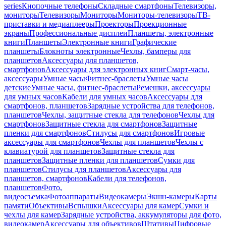
series
Кнопочные телефоны
Складные смартфоны
Телевизоры,
мониторы
Телевизоры
Мониторы
Мониторы-телевизоры
ТВ-
приставки и медиаплееры
Проекторы
Проекционные
экраны
Профессиональные дисплеи
Планшеты, электронные
книги
Планшеты
Электронные книги
Графические
планшеты
Блокноты электронные
Чехлы, бамперы для
планшетов
Аксессуары для планшетов,
смартфонов
Аксессуары для электронных книг
Смарт-часы,
аксессуары
Умные часы
Фитнес-браслеты
Умные часы
детские
Умные часы, фитнес-браслеты
Ремешки, аксессуары
для умных часов
Кабели для умных часов
Аксессуары для
смартфонов, планшетов
Зарядные устройства для телефонов,
планшетов
Чехлы, защитные стекла для телефонов
Чехлы для
смартфонов
Защитные стекла для смартфонов
Защитные
пленки для смартфонов
Стилусы для смартфонов
Игровые
аксессуары для смартфонов
Чехлы для планшетов
Чехлы с
клавиатурой для планшетов
Защитные стекла для
планшетов
Защитные пленки для планшетов
Сумки для
планшетов
Стилусы для планшетов
Аксессуары для
планшетов, смартфонов
Кабели для телефонов,
планшетов
Фото,
видеосъемка
Фотоаппараты
Видеокамеры
Экшн-камеры
Карты
памяти
Объективы
Вспышки
Аксессуары для камер
Сумки и
чехлы для камер
Зарядные устройства, аккумуляторы для фото,
видеокамер
Аксессуары для объективов
Штативы
Цифровые