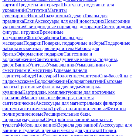
картин
Предметы интерьера
Шкатулки, подставки для
украшений
Статуэтки
Магниты
сувенирные
Иконы
Праздничный декор
Товары для
праздника
Елки
Аксессуары для елей новогодних
Новогодние
украшения
Светодиодные гирлянды, декорации
Светодиодные
фигуры, игрушки
Временные
татуировки
Фотобутафория
Товары для
маскарада
Подарки
Подарки, подарочные наборы
Подарочные
наборы косметики для лица и тела
Наборы для
бритья
Оформление подарков
Сантехника и
водоснабжение
Сантехника
Душевые кабины, поддоны,
двери
Ванны
Унитазы
Умывальники
Умывальники со
смесителями
Смесители
Душевые панели,
гарнитуры
Биде
Писсуары
Полотенцесушители
Спа-бассейны с
гидромассажем
Водоснабжение
Водонагреватели
Бытовые
насосы
Проточные фильтры для воды
Фильтры-
кувшины
Картриджи, комплектующие для проточных
фильтров
Магистральные фильтры, системы
сантехнические
Аксессуары для магистральных фильтров,
систем сантехнических
Трубы полипропиленовые
Фитинги
полипропиленовые
Расширительные баки,
гидроаккумуляторы
Обустройство ванной комнаты и
туалета
Мебель для ванной
Зеркала для ванной
Аксессуары для
ванной и туалета
Сиденья и чехлы для унитаза
Шторки,
карнизы для ванны
Стеклянные, пластиковые шторки для