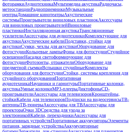
фоторамки
Аудиотехника
Мультимедиа акустика
Радиочасы,
метеостанции
Радиоприемники
Музыкальные
центры
Домашние кинотеатры
Акустические
системы
Проигрыватели виниловых пластинок
Аксессуары
для виниловых проигрывателей
Виниловые
пластинки
Инсталляционная акустика
Трансляционные
усилители
Аксессуары для аудиотехники
Комплектующие для
акустики
Акустические кабели
Подставки, стойки для
акустики
Сумки, чехлы для акустики
Оборудование для
фотостудии
Кольцевые лампы
Фоны для фотостудии
Студийное
освещение
Насадки светоформирующие для
фотостудии
Фотозонты, отражатели
Оборудование для
предметной съемки
Вспышки студийные
Комплекты
оборудования для фотостудии
Стойки, системы крепления для
студийного оборудования
Портативная
аудиотехника
Наушники и гарнитуры
Портативные колонки,
акустика
Умные колонки
MP3-плееры
Диктофоны
CD-
проигрыватели
Аксессуары для телевизоров
Кронштейны,
стойки
Кабели для телевизоров
Подписки на видеосервисы
ТВ-
антенны
ТВ-тюнеры
Аксессуары для ТВ
Аксессуары для
проектора
Очки 3D
Средства для ухода за
электроникой
Кабели, переходники
Аксессуары для
портативных устройств
Портативные аккумуляторы
Элементы
питания, зарядные устройства
Аккумуляторные
батареи
Держатели, док-станции
Аксессуары для планшетов,