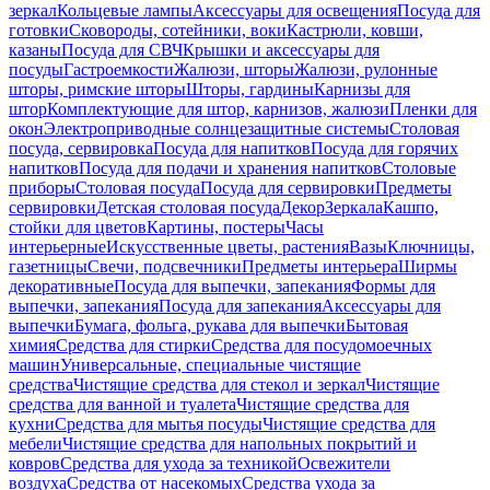
зеркал
Кольцевые лампы
Аксессуары для освещения
Посуда для
готовки
Сковороды, сотейники, воки
Кастрюли, ковши,
казаны
Посуда для СВЧ
Крышки и аксессуары для
посуды
Гастроемкости
Жалюзи, шторы
Жалюзи, рулонные
шторы, римские шторы
Шторы, гардины
Карнизы для
штор
Комплектующие для штор, карнизов, жалюзи
Пленки для
окон
Электроприводные солнцезащитные системы
Столовая
посуда, сервировка
Посуда для напитков
Посуда для горячих
напитков
Посуда для подачи и хранения напитков
Столовые
приборы
Столовая посуда
Посуда для сервировки
Предметы
сервировки
Детская столовая посуда
Декор
Зеркала
Кашпо,
стойки для цветов
Картины, постеры
Часы
интерьерные
Искусственные цветы, растения
Вазы
Ключницы,
газетницы
Свечи, подсвечники
Предметы интерьера
Ширмы
декоративные
Посуда для выпечки, запекания
Формы для
выпечки, запекания
Посуда для запекания
Аксессуары для
выпечки
Бумага, фольга, рукава для выпечки
Бытовая
химия
Средства для стирки
Средства для посудомоечных
машин
Универсальные, специальные чистящие
средства
Чистящие средства для стекол и зеркал
Чистящие
средства для ванной и туалета
Чистящие средства для
кухни
Средства для мытья посуды
Чистящие средства для
мебели
Чистящие средства для напольных покрытий и
ковров
Средства для ухода за техникой
Освежители
воздуха
Средства от насекомых
Средства ухода за