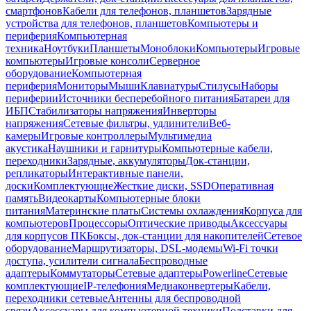
смартфонов
Кабели для телефонов, планшетов
Зарядные
устройства для телефонов, планшетов
Компьютеры и
периферия
Компьютерная
техника
Ноутбуки
Планшеты
Моноблоки
Компьютеры
Игровые
компьютеры
Игровые консоли
Серверное
оборудование
Компьютерная
периферия
Мониторы
Мыши
Клавиатуры
Стилусы
Наборы
периферии
Источники бесперебойного питания
Батареи для
ИБП
Стабилизаторы напряжения
Инверторы
напряжения
Сетевые фильтры, удлинители
Веб-
камеры
Игровые контроллеры
Мультимедиа
акустика
Наушники и гарнитуры
Компьютерные кабели,
переходники
Зарядные, аккумуляторы
Док-станции,
репликаторы
Интерактивные панели,
доски
Комплектующие
Жесткие диски, SSD
Оперативная
память
Видеокарты
Компьютерные блоки
питания
Материнские платы
Системы охлаждения
Корпуса для
компьютеров
Процессоры
Оптические приводы
Аксессуары
для корпусов ПК
Боксы, док-станции для накопителей
Сетевое
оборудование
Маршрутизаторы, DSL-модемы
Wi-Fi точки
доступа, усилители сигнала
Беспроводные
адаптеры
Коммутаторы
Сетевые адаптеры
Powerline
Сетевые
комплектующие
IP-телефония
Медиаконвертеры
Кабели,
переходники сетевые
Антенны для беспроводной
связи
Аксессуары для компьютерной техники
Подставки для