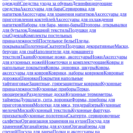
одеждой
Средства ухода за обувью
Дезинфицирующие
средства
Аксессуары для бара
Сервировка для
напитков
Аксессуары для хранения напитков
Аксессуары для
приготовления коктейлей
Аксессуары для охлаждения
напитков
Наборы для бара, мини-бары
Штопоры, открывалки
для бутылок
Домашний текстиль
Подушки для
сна
Одеяла
Комплекты постельных
принадлежностей
Постельное белье
Пледы,
покрывала
Полотенца
Скатерти
Подушки декоративные
Маски,
беруши для сна
Наполнители для домашнего
текстиля
Ткани
Кухонные ножи, аксессуары
Ножи
Аксессуары
для кухонных ножей
Ножеточки и комплектующие
Ковры и
напольные покрытия
Ковры, циновки, шкуры
Ковры,
аксессуары для ковров
Коврики, наборы ковриков
Ковровые
дорожки
Циновки
Покрытия напольные
тафтинговые
Защитные, грязезащитные коврики
Кухонные
принадлежности
Кухонные приборы
Терки,
овощерезки
Разделочные доски
Кухонные термометры,
таймеры
Дуршлаги, сита, воронки
Формы, приборы для
приготовления
Молотки для мяса, тендерайзеры
Кухонные
мелочи
Миски
Кухонный текстиль
Кухонные фартуки,
прихватки
Кухонные полотенца
Скатерти, сервировочные
салфетки
Организация хранения на кухне
Посуда для
хранения
Органайзеры для кухни
Органайзеры для
специй
Посуда для ланча
Полки и аксессуары на