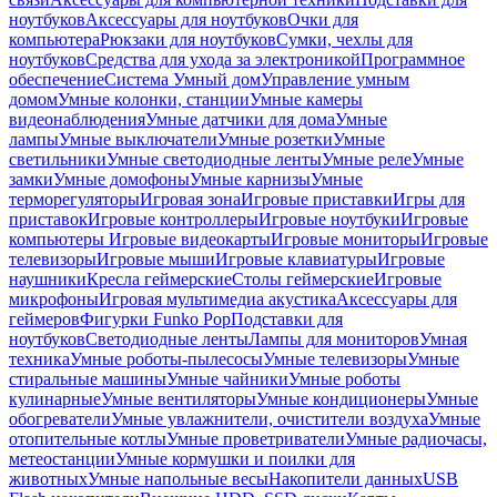
ноутбуков
Аксессуары для ноутбуков
Очки для
компьютера
Рюкзаки для ноутбуков
Сумки, чехлы для
ноутбуков
Средства для ухода за электроникой
Программное
обеспечение
Система Умный дом
Управление умным
домом
Умные колонки, станции
Умные камеры
видеонаблюдения
Умные датчики для дома
Умные
лампы
Умные выключатели
Умные розетки
Умные
светильники
Умные светодиодные ленты
Умные реле
Умные
замки
Умные домофоны
Умные карнизы
Умные
терморегуляторы
Игровая зона
Игровые приставки
Игры для
приставок
Игровые контроллеры
Игровые ноутбуки
Игровые
компьютеры
Игровые видеокарты
Игровые мониторы
Игровые
телевизоры
Игровые мыши
Игровые клавиатуры
Игровые
наушники
Кресла геймерские
Столы геймерские
Игровые
микрофоны
Игровая мультимедиа акустика
Аксессуары для
геймеров
Фигурки Funko Pop
Подставки для
ноутбуков
Светодиодные ленты
Лампы для мониторов
Умная
техника
Умные роботы-пылесосы
Умные телевизоры
Умные
стиральные машины
Умные чайники
Умные роботы
кулинарные
Умные вентиляторы
Умные кондиционеры
Умные
обогреватели
Умные увлажнители, очистители воздуха
Умные
отопительные котлы
Умные проветриватели
Умные радиочасы,
метеостанции
Умные кормушки и поилки для
животных
Умные напольные весы
Накопители данных
USB