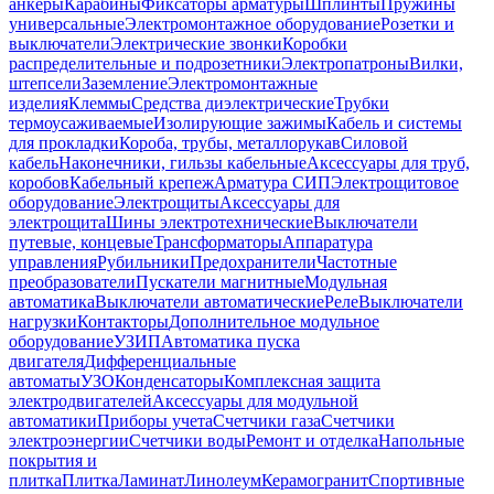
анкеры
Карабины
Фиксаторы арматуры
Шплинты
Пружины
универсальные
Электромонтажное оборудование
Розетки и
выключатели
Электрические звонки
Коробки
распределительные и подрозетники
Электропатроны
Вилки,
штепсели
Заземление
Электромонтажные
изделия
Клеммы
Средства диэлектрические
Трубки
термоусаживаемые
Изолирующие зажимы
Кабель и системы
для прокладки
Короба, трубы, металлорукав
Силовой
кабель
Наконечники, гильзы кабельные
Аксессуары для труб,
коробов
Кабельный крепеж
Арматура СИП
Электрощитовое
оборудование
Электрощиты
Аксессуары для
электрощита
Шины электротехнические
Выключатели
путевые, концевые
Трансформаторы
Аппаратура
управления
Рубильники
Предохранители
Частотные
преобразователи
Пускатели магнитные
Модульная
автоматика
Выключатели автоматические
Реле
Выключатели
нагрузки
Контакторы
Дополнительное модульное
оборудование
УЗИП
Автоматика пуска
двигателя
Дифференциальные
автоматы
УЗО
Конденсаторы
Комплексная защита
электродвигателей
Аксессуары для модульной
автоматики
Приборы учета
Счетчики газа
Счетчики
электроэнергии
Счетчики воды
Ремонт и отделка
Напольные
покрытия и
плитка
Плитка
Ламинат
Линолеум
Керамогранит
Спортивные