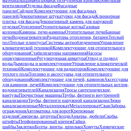
материалы
Шифер
Профнастил
Рулонная кровля
Кровельная
вентиляция
Отделка фасада
Фасадные
панели
Сайдинг
Комплектующие для фасадных
панелей
Декоративные штукатурки для фасада
Клинкерная
плитка для фасада
Декоративный камень для наружной
отделки
Отопление
Отопительные котлы
Газовые
колонки
Камины, печи-камины
Отопительные печи
Банные
печи
Водонагреватели
Радиаторы отопления, батареи
Теплый
пол
Теплые плинтусы
Системы антиобледенения
Управление
климатической техникой
Комплектующие для отопительного
оборудования
Стабилизаторы напряжения
Насосы
циркуляционные
Регулирующая арматура
Отвод и подвод
воды
Дымоходы и комплектующие
Управление климатической
техникой
Комплектующие для радиаторов
Комплектующие для
теплого пола
Топливо и аксессуары для отопительного
оборудования
Комплектующие для печей, каминов
Аксессуары
для каминов, печей
Комплектующие для отопительных котлов,
водонагревателей
Канализация
Тросы сантехнические,
вантузы
Прочистные машины
Трубы, фитинги внутренней
канализации
Трубы, фитинги наружной канализации
Люки
канализационные
Металлопрокат
Металлопрокат
Сваи
Заборы,
ограждения
Автоматика для ворот
Крепежные
изделия
Саморезы, шурупы
Гвозди
Анкеры, дюбели
Скобы,
штифты
Перфорированный крепеж
Гайки,
шайбы
Заклепки
Болты, винты, шпильки
Хомуты
Химические