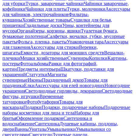
для уборки
Турки, заварочные чайники
Чайники заварочные,
кофейники
Чайники для плиты
Турки, молочники
Аксессуары
для чайников, электрочайников
Фильтры-
кувшины
Хозяйственные товары
Сушилки для белья,
прищепки
Гладильные доски
Урны, контейнеры для
мусора
Органайзеры, корзины, ящики
Туалетная бумага,
бумажные полотенца
Салфетки, мочалки, губки, мусорные
пакеты
Фольга, пленка, пакеты
Упаковочная тара
Аксессуары
для глажения
Аксессуары для стирки
Веревки,
шпагаты
Емкости, дозаторы для моющих средств
Вешалки-
плечики
Мешки хозяйственные
Сувениры
Копилки
Картины,
постеры
Фотоальбомы
Рамки для фотографий,
картин
Предметы интерьера
Шкатулки, подставки для
украшений
Статуэтки
Магниты
сувенирные
Иконы
Праздничный декор
Товары для
праздника
Елки
Аксессуары для елей новогодних
Новогодние
украшения
Светодиодные гирлянды, декорации
Светодиодные
фигуры, игрушки
Временные
татуировки
Фотобутафория
Товары для
маскарада
Подарки
Подарки, подарочные наборы
Подарочные
наборы косметики для лица и тела
Наборы для
бритья
Оформление подарков
Сантехника и
водоснабжение
Сантехника
Душевые кабины, поддоны,
двери
Ванны
Унитазы
Умывальники
Умывальники со
смесителями
Смесители
Душевые панели,