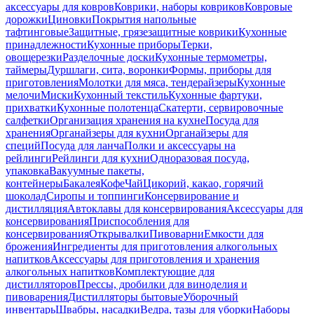
аксессуары для ковров
Коврики, наборы ковриков
Ковровые
дорожки
Циновки
Покрытия напольные
тафтинговые
Защитные, грязезащитные коврики
Кухонные
принадлежности
Кухонные приборы
Терки,
овощерезки
Разделочные доски
Кухонные термометры,
таймеры
Дуршлаги, сита, воронки
Формы, приборы для
приготовления
Молотки для мяса, тендерайзеры
Кухонные
мелочи
Миски
Кухонный текстиль
Кухонные фартуки,
прихватки
Кухонные полотенца
Скатерти, сервировочные
салфетки
Организация хранения на кухне
Посуда для
хранения
Органайзеры для кухни
Органайзеры для
специй
Посуда для ланча
Полки и аксессуары на
рейлинги
Рейлинги для кухни
Одноразовая посуда,
упаковка
Вакуумные пакеты,
контейнеры
Бакалея
Кофе
Чай
Цикорий, какао, горячий
шоколад
Сиропы и топпинги
Консервирование и
дистилляция
Автоклавы для консервирования
Аксессуары для
консервирования
Приспособления для
консервирования
Открывалки
Пивоварни
Емкости для
брожения
Ингредиенты для приготовления алкогольных
напитков
Аксессуары для приготовления и хранения
алкогольных напитков
Комплектующие для
дистилляторов
Прессы, дробилки для виноделия и
пивоварения
Дистилляторы бытовые
Уборочный
инвентарь
Швабры, насадки
Ведра, тазы для уборки
Наборы