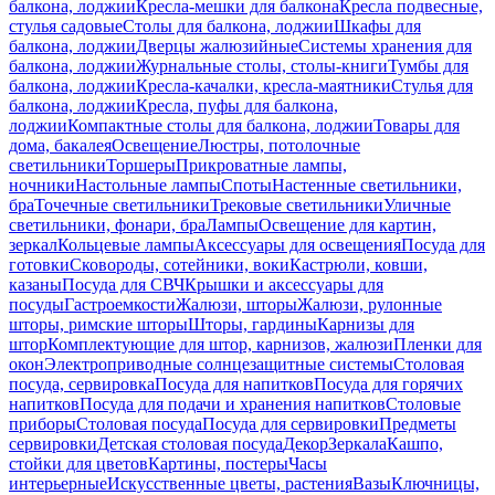
балкона, лоджии
Кресла-мешки для балкона
Кресла подвесные,
стулья садовые
Столы для балкона, лоджии
Шкафы для
балкона, лоджии
Дверцы жалюзийные
Системы хранения для
балкона, лоджии
Журнальные столы, столы-книги
Тумбы для
балкона, лоджии
Кресла-качалки, кресла-маятники
Стулья для
балкона, лоджии
Кресла, пуфы для балкона,
лоджии
Компактные столы для балкона, лоджии
Товары для
дома, бакалея
Освещение
Люстры, потолочные
светильники
Торшеры
Прикроватные лампы,
ночники
Настольные лампы
Споты
Настенные светильники,
бра
Точечные светильники
Трековые светильники
Уличные
светильники, фонари, бра
Лампы
Освещение для картин,
зеркал
Кольцевые лампы
Аксессуары для освещения
Посуда для
готовки
Сковороды, сотейники, воки
Кастрюли, ковши,
казаны
Посуда для СВЧ
Крышки и аксессуары для
посуды
Гастроемкости
Жалюзи, шторы
Жалюзи, рулонные
шторы, римские шторы
Шторы, гардины
Карнизы для
штор
Комплектующие для штор, карнизов, жалюзи
Пленки для
окон
Электроприводные солнцезащитные системы
Столовая
посуда, сервировка
Посуда для напитков
Посуда для горячих
напитков
Посуда для подачи и хранения напитков
Столовые
приборы
Столовая посуда
Посуда для сервировки
Предметы
сервировки
Детская столовая посуда
Декор
Зеркала
Кашпо,
стойки для цветов
Картины, постеры
Часы
интерьерные
Искусственные цветы, растения
Вазы
Ключницы,