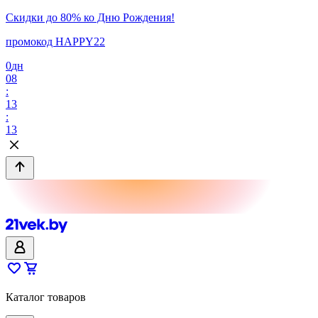
Скидки до 80% ко Дню Рождения!
промокод HAPPY22
0
дн
08
:
13
:
13
Каталог товаров