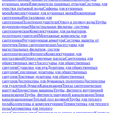
кухонных моек
Измельчители пищевых отходов
Системы для
очистки питьевой воды
Сифоны для кухонных
моек
Комплектующие для кухонных моек
Инженерная
сантехника
Инсталляции для
сантехники
Полотенцесушители
Отвод и подвод воды
Трубы
водопроводные
Магистральные фильтры, системы
сантехнические
Комплектующие для радиаторов,
полотенцесушителей
Монтажные комплекты для
сантехники
Регулирующая арматура
Системы защиты от
протечек
Люки сантехнические
Аксессуары для
магистральных фильтров, систем
сантехнических
Фитинги
Комплектующие для
инсталляций
Опрессовочные насосы
Сантехника для
общественных мест
Аксессуары для общественных
санузлов
Сушилки для рук
Дозаторы для общественных
санузлов
Сенсорные дозаторы для общественных
санузлов
Локтевые дозаторы для общественных
санузлов
Диспенсеры для бумажных полотенец
Диспенсеры
для туалетной бумаги
Канализация
Тросы сантехнические,
вантузы
Прочистные машины
Трубы, фитинги внутренней
канализации
Трубы, фитинги наружной канализации
Люки
канализационные
Теплый пол водяной
Трубы для теплого
пола
Коллекторы и комплектующие
Термостатика для теплого
пола
Автоматика для теплого
пола
Строительство
Строительные смеси и грунтовки
Клеевые