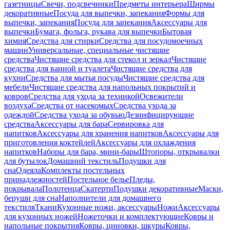
газетницы
Свечи, подсвечники
Предметы интерьера
Ширмы
декоративные
Посуда для выпечки, запекания
Формы для
выпечки, запекания
Посуда для запекания
Аксессуары для
выпечки
Бумага, фольга, рукава для выпечки
Бытовая
химия
Средства для стирки
Средства для посудомоечных
машин
Универсальные, специальные чистящие
средства
Чистящие средства для стекол и зеркал
Чистящие
средства для ванной и туалета
Чистящие средства для
кухни
Средства для мытья посуды
Чистящие средства для
мебели
Чистящие средства для напольных покрытий и
ковров
Средства для ухода за техникой
Освежители
воздуха
Средства от насекомых
Средства ухода за
одеждой
Средства ухода за обувью
Дезинфицирующие
средства
Аксессуары для бара
Сервировка для
напитков
Аксессуары для хранения напитков
Аксессуары для
приготовления коктейлей
Аксессуары для охлаждения
напитков
Наборы для бара, мини-бары
Штопоры, открывалки
для бутылок
Домашний текстиль
Подушки для
сна
Одеяла
Комплекты постельных
принадлежностей
Постельное белье
Пледы,
покрывала
Полотенца
Скатерти
Подушки декоративные
Маски,
беруши для сна
Наполнители для домашнего
текстиля
Ткани
Кухонные ножи, аксессуары
Ножи
Аксессуары
для кухонных ножей
Ножеточки и комплектующие
Ковры и
напольные покрытия
Ковры, циновки, шкуры
Ковры,