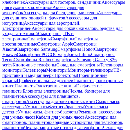
хлебопечек
Аксессуары для тостеров, сэндвичниц
Аксессуары
для кухонных комбайнов
Аксессуары для
мясорубок
Аксессуары для блендеров, миксеров
Аксессуары
для сушилок овощей и фруктов
Аксессуары для
йогуртниц
Аксессуары для аэрогрилей,
электрогрилей
Аксессуары для соковыжималок
Средства для
ухода за техникой
Смартфоны, ТВ и
электроника
Смартфоны
Смартфоны
Смартфоны
восстановленные
Смартфоны Apple
Смартфоны
Xiaomi
Смартфоны Samsung
Смартфоны Honor
Смартфоны
Huawei
Смартфоны POCO
Смартфоны Infinix
Смартфоны
Tecno
Смартфоны Realme
Смартфоны Samsung Galaxy S26
series
Кнопочные телефоны
Складные смартфоны
Телевизоры,
мониторы
Телевизоры
Мониторы
Мониторы-телевизоры
ТВ-
приставки и медиаплееры
Проекторы
Проекционные
экраны
Профессиональные дисплеи
Планшеты, электронные
книги
Планшеты
Электронные книги
Графические
планшеты
Блокноты электронные
Чехлы, бамперы для
планшетов
Аксессуары для планшетов,
смартфонов
Аксессуары для электронных книг
Смарт-часы,
аксессуары
Умные часы
Фитнес-браслеты
Умные часы
детские
Умные часы, фитнес-браслеты
Ремешки, аксессуары
для умных часов
Кабели для умных часов
Аксессуары для
смартфонов, планшетов
Зарядные устройства для телефонов,
планшетов
Чехлы, защитные стекла для телефонов
Чехлы для