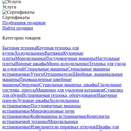
Услуги
Сертификаты
Подборщик подарков
Найти подарки
Категории товаров
Бытовая техника
Крупная техника для
кухни
Холодильники
Вытяжки
Кухонные
плиты
Морозильники
Посудомоечные машины
Настольные
плиты
Винные шкафы
Мини-холодильники
Техника для ухода
за одеждой
Стиральные машины
Стиральные машины
встраиваемые
Утюги
Отпариватели
Швейные, вышивальные
машины
Промышленные швейные
машины
Оверлоки
Сушильные машины, шкафы
Гладильные
системы, прессы
Машинки для удаления катышков
Сушилки
для обуви
Встраиваемая техника, оборудование
Варочные
панели
Духовые шкафы
Холодильники
встраиваемые
Посудомоечные машины
встраиваемые
Микроволновые печи
встраиваемые
Кофемашины встраиваемые
Комплекты
встраиваемой техники
Морозильники
встраиваемые
Измельчители пищевых отходов
Шкафы для