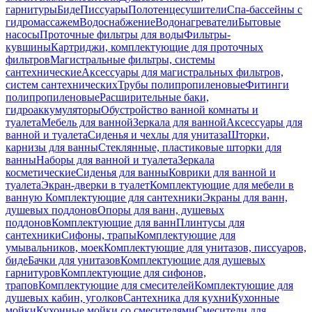
гарнитуры
Биде
Писсуары
Полотенцесушители
Спа-бассейны с
гидромассажем
Водоснабжение
Водонагреватели
Бытовые
насосы
Проточные фильтры для воды
Фильтры-
кувшины
Картриджи, комплектующие для проточных
фильтров
Магистральные фильтры, системы
сантехнические
Аксессуары для магистральных фильтров,
систем сантехнических
Трубы полипропиленовые
Фитинги
полипропиленовые
Расширительные баки,
гидроаккумуляторы
Обустройство ванной комнаты и
туалета
Мебель для ванной
Зеркала для ванной
Аксессуары для
ванной и туалета
Сиденья и чехлы для унитаза
Шторки,
карнизы для ванны
Стеклянные, пластиковые шторки для
ванны
Наборы для ванной и туалета
Зеркала
косметические
Сиденья для ванны
Коврики для ванной и
туалета
Экран-дверки в туалет
Комплектующие для мебели в
ванную
Комплектующие для сантехники
Экраны для ванн,
душевых поддонов
Опоры для ванн, душевых
поддонов
Комплектующие для ванн
Плинтусы для
сантехники
Сифоны, трапы
Комплектующие для
умывальников, моек
Комплектующие для унитазов, писсуаров,
биде
Бачки для унитазов
Комплектующие для душевых
гарнитуров
Комплектующие для сифонов,
трапов
Комплектующие для смесителей
Комплектующие для
душевых кабин, уголков
Сантехника для кухни
Кухонные
мойки
Кухонные мойки со смесителями
Смесители для