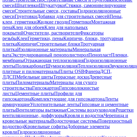
смеси
Шпатлевки
Штукатурки
Стяжки, самонивелирующие
смеси
Строительные смеси, составы
Гидроизоляционные
смеси
Грунтовки
Добавки для строительных смесей
Пены,
клеи, герметики
Жидкие гвозди
Герметики
Монтажная
пена
Клеи для обоев
Клеи для напольных
покрытий
Очистители, растворители
Фиксаторы
резьбы
Клеи
Герметики, пены
Кирпичи, блоки, тротуарная
плитка
Кирпичи
Строительные блоки
Тротуарная
плитка
Изоляционные материалы
Минеральная
вата
Экструдированный пенополистирол
Пенопласт
Пленки,
мембраны
Отражающая теплоизоляция
Гидроизоляционные
ленты
Поликарбонат
Шумоизоляция
Теплоизоляция
Звукоизоляц
плитные и пиломатериалы
Плиты OSB
Фанера
ДСП,
ЛДСП
Мебельные щиты
Террасные доски
Древесные
плиты
Пиломатериалы
Материалы для сухого
строительства
Гипсокартон
Гипсоволокнистые
листы
Цементные плиты
Профили для
гипсокартона
Комплектующие для гипсокартона
Ленты
армирующие
Уплотнительные ленты
Гипсовые и цементные
плиты
Вентиляторы вытяжные
Системы воздуховодов
Решетки
вентиляционные, диффузоры
Кровля и водосток
Черепица и
кровельные материалы
Водосточные системы
Поверхностный
водоотвод
Кровельные софиты
Доборные элементы
кровли
Гидроизоляционные