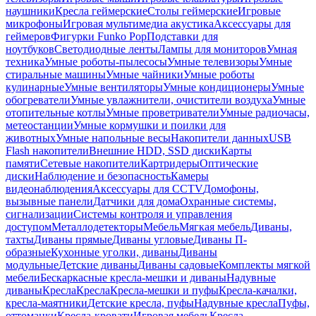
наушники
Кресла геймерские
Столы геймерские
Игровые
микрофоны
Игровая мультимедиа акустика
Аксессуары для
геймеров
Фигурки Funko Pop
Подставки для
ноутбуков
Светодиодные ленты
Лампы для мониторов
Умная
техника
Умные роботы-пылесосы
Умные телевизоры
Умные
стиральные машины
Умные чайники
Умные роботы
кулинарные
Умные вентиляторы
Умные кондиционеры
Умные
обогреватели
Умные увлажнители, очистители воздуха
Умные
отопительные котлы
Умные проветриватели
Умные радиочасы,
метеостанции
Умные кормушки и поилки для
животных
Умные напольные весы
Накопители данных
USB
Flash накопители
Внешние HDD, SSD диски
Карты
памяти
Сетевые накопители
Картридеры
Оптические
диски
Наблюдение и безопасность
Камеры
видеонаблюдения
Аксессуары для CCTV
Домофоны,
вызывные панели
Датчики для дома
Охранные системы,
сигнализации
Системы контроля и управления
доступом
Металлодетекторы
Мебель
Мягкая мебель
Диваны,
тахты
Диваны прямые
Диваны угловые
Диваны П-
образные
Кухонные уголки, диваны
Диваны
модульные
Детские диваны
Диваны садовые
Комплекты мягкой
мебели
Бескаркасные кресла-мешки и диваны
Надувные
диваны
Кресла
Кресла
Кресла-мешки и пуфы
Кресла-качалки,
кресла-маятники
Детские кресла, пуфы
Надувные кресла
Пуфы,
оттоманки
Кресла-кровати
Игровая мебель
Кресла