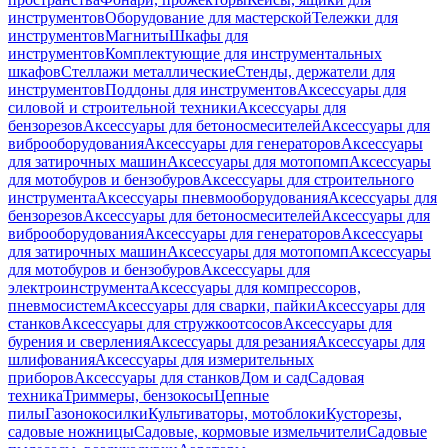
инструментов
Оборудование для мастерской
Тележки для
инструментов
Магниты
Шкафы для
инструментов
Комплектующие для инструментальных
шкафов
Стеллажи металлические
Стенды, держатели для
инструментов
Поддоны для инструментов
Аксессуары для
силовой и строительной техники
Аксессуары для
бензорезов
Аксессуары для бетоносмесителей
Аксессуары для
виброоборудования
Аксессуары для генераторов
Аксессуары
для затирочных машин
Аксессуары для мотопомп
Аксессуары
для мотобуров и бензобуров
Аксессуары для строительного
инструмента
Аксессуары пневмооборудования
Аксессуары для
бензорезов
Аксессуары для бетоносмесителей
Аксессуары для
виброоборудования
Аксессуары для генераторов
Аксессуары
для затирочных машин
Аксессуары для мотопомп
Аксессуары
для мотобуров и бензобуров
Аксессуары для
электроинструмента
Аксессуары для компрессоров,
пневмосистем
Аксессуары для сварки, пайки
Аксессуары для
станков
Аксессуары для стружкоотсосов
Аксессуары для
бурения и сверления
Аксессуары для резания
Аксессуары для
шлифования
Аксессуары для измерительных
приборов
Аксессуары для станков
Дом и сад
Садовая
техника
Триммеры, бензокосы
Цепные
пилы
Газонокосилки
Культиваторы, мотоблоки
Кусторезы,
садовые ножницы
Садовые, кормовые измельчители
Садовые