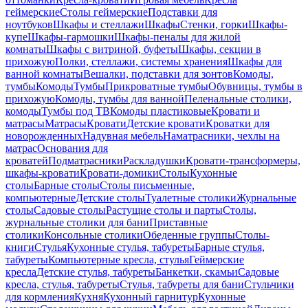
геймерские
Столы геймерские
Подставки для
ноутбуков
Шкафы и стеллажи
Шкафы
Стенки, горки
Шкафы-
купе
Шкафы-гармошки
Шкафы-пеналы для жилой
комнаты
Шкафы с витриной, буфеты
Шкафы, секции в
прихожую
Полки, стеллажи, системы хранения
Шкафы для
ванной комнаты
Вешалки, подставки для зонтов
Комоды,
тумбы
Комоды
Тумбы
Прикроватные тумбы
Обувницы, тумбы в
прихожую
Комоды, тумбы для ванной
Пеленальные столики,
комоды
Тумбы под ТВ
Комоды пластиковые
Кровати и
матрасы
Матрасы
Кровати
Детские кровати
Кроватки для
новорожденных
Надувная мебель
Наматрасники, чехлы на
матрас
Основания для
кроватей
Подматрасники
Раскладушки
Кровати-трансформеры,
шкафы-кровати
Кровати-домики
Столы
Кухонные
столы
Барные столы
Столы письменные,
компьютерные
Детские столы
Туалетные столики
Журнальные
столы
Садовые столы
Растущие столы и парты
Столы,
журнальные столики для бани
Приставные
столики
Консольные столики
Обеденные группы
Столы-
книги
Стулья
Кухонные стулья, табуреты
Барные стулья,
табуреты
Компьютерные кресла, стулья
Геймерские
кресла
Детские стулья, табуреты
Банкетки, скамьи
Садовые
кресла, стулья, табуреты
Стулья, табуреты для бани
Стульчики
для кормления
Кухня
Кухонный гарнитур
Кухонные