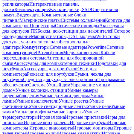
репликаторы
Интерактивные панели,
доски
Комплектующие
Жесткие диски, SSD
Оперативная
память
Видеокарты
Компьютерные блоки
питания
Материнские платы
Системы охлаждения
Корпуса для
компьютеров
Процессоры
Оптические приводы
Аксессуары
для корпусов ПК
Боксы, док-станции для накопителей
Сетевое
оборудование
Маршрутизаторы, DSL-модемы
Wi-Fi точки
доступа, усилители сигнала
Беспроводные
адаптеры
Коммутаторы
Сетевые адаптеры
Powerline
Сетевые
комплектующие
IP-телефония
Медиаконвертеры
Кабели,
переходники сетевые
Антенны для беспроводной
связи
Аксессуары для компьютерной техники
Подставки для
ноутбуков
Аксессуары для ноутбуков
Очки для
компьютера
Рюкзаки для ноутбуков
Сумки, чехлы для
ноутбуков
Средства для ухода за электроникой
Программное
обеспечение
Система Умный дом
Управление умным
домом
Умные колонки, станции
Умные камеры
видеонаблюдения
Умные датчики для дома
Умные
лампы
Умные выключатели
Умные розетки
Умные
светильники
Умные светодиодные ленты
Умные реле
Умные
замки
Умные домофоны
Умные карнизы
Умные
терморегуляторы
Игровая зона
Игровые приставки
Игры для
приставок
Игровые контроллеры
Игровые ноутбуки
Игровые
компьютеры
Игровые видеокарты
Игровые мониторы
Игровые
телевизоры
Игровые мыши
Игровые клавиатуры
Игровые