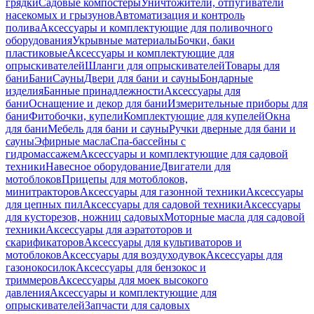
грядки
Садовые компостеры
Уничтожители, отпугиватели
насекомых и грызунов
Автоматизация и контроль
полива
Аксессуары и комплектующие для поливочного
оборудования
Укрывные материалы
Бочки, баки
пластиковые
Аксессуары и комплектующие для
опрыскивателей
Шланги для опрыскивателей
Товары для
бани
Бани
Сауны
Двери для бани и сауны
Бондарные
изделия
Банные принадлежности
Аксессуары для
бани
Оснащение и декор для бани
Измерительные приборы для
бани
Фитобочки, купели
Комплектующие для купелей
Окна
для бани
Мебель для бани и сауны
Ручки дверные для бани и
сауны
Эфирные масла
Спа-бассейны с
гидромассажем
Аксессуары и комплектующие для садовой
техники
Навесное оборудование
Двигатели для
мотоблоков
Прицепы для мотоблоков,
минитракторов
Аксессуары для газонной техники
Аксессуары
для цепных пил
Аксессуары для садовой техники
Аксессуары
для кусторезов, ножниц садовых
Моторные масла для садовой
техники
Аксессуары для аэратоторов и
скарификаторов
Аксессуары для культиваторов и
мотоблоков
Аксессуары для воздуходувок
Аксессуары для
газонокосилок
Аксессуары для бензокос и
триммеров
Аксессуары для моек высокого
давления
Аксессуары и комплектующие для
опрыскивателей
Запчасти для садовых