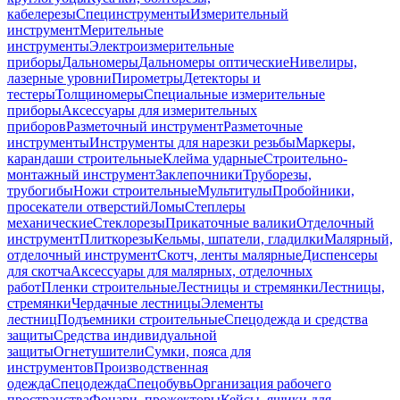
кабелерезы
Специнструменты
Измерительный
инструмент
Мерительные
инструменты
Электроизмерительные
приборы
Дальномеры
Дальномеры оптические
Нивелиры,
лазерные уровни
Пирометры
Детекторы и
тестеры
Толщиномеры
Специальные измерительные
приборы
Аксессуары для измерительных
приборов
Разметочный инструмент
Разметочные
инструменты
Инструменты для нарезки резьбы
Маркеры,
карандаши строительные
Клейма ударные
Строительно-
монтажный инструмент
Заклепочники
Труборезы,
трубогибы
Ножи строительные
Мультитулы
Пробойники,
просекатели отверстий
Ломы
Степлеры
механические
Стеклорезы
Прикаточные валики
Отделочный
инструмент
Плиткорезы
Кельмы, шпатели, гладилки
Малярный,
отделочный инструмент
Скотч, ленты малярные
Диспенсеры
для скотча
Аксессуары для малярных, отделочных
работ
Пленки строительные
Лестницы и стремянки
Лестницы,
стремянки
Чердачные лестницы
Элементы
лестниц
Подъемники строительные
Спецодежда и средства
защиты
Средства индивидуальной
защиты
Огнетушители
Сумки, пояса для
инструментов
Производственная
одежда
Спецодежда
Спецобувь
Организация рабочего
пространства
Фонари, прожекторы
Кейсы, ящики для