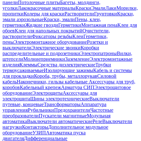
панели
Потолочные плиты
Багеты, молдинги,
уголки
Лакокрасочные материалы
Краски
Эмали
Лаки
Морилки,
пропитки
Колеры для краски
Растворители
Грунтовки
Краски,
эмали аэрозольные
Краски, эмали
Пены, клеи,
герметики
Жидкие гвозди
Герметики
Монтажная пена
Клеи для
обоев
Клеи для напольных покрытий
Очистители,
растворители
Фиксаторы резьбы
Клеи
Герметики,
пены
Электромонтажное оборудование
Розетки и
выключатели
Электрические звонки
Коробки
распределительные и подрозетники
Электропатроны
Вилки,
штепсели
Молниеприемники
Заземление
Электромонтажные
изделия
Клеммы
Средства диэлектрические
Трубки
термоусаживаемые
Изолирующие зажимы
Кабель и системы
для прокладки
Короба, трубы, металлорукав
Силовой
кабель
Наконечники, гильзы кабельные
Аксессуары для труб,
коробов
Кабельный крепеж
Арматура СИП
Электрощитовое
оборудование
Электрощиты
Аксессуары для
электрощита
Шины электротехнические
Выключатели
путевые, концевые
Трансформаторы
Аппаратура
управления
Рубильники
Предохранители
Частотные
преобразователи
Пускатели магнитные
Модульная
автоматика
Выключатели автоматические
Реле
Выключатели
нагрузки
Контакторы
Дополнительное модульное
оборудование
УЗИП
Автоматика пуска
двигателя
Дифференциальные