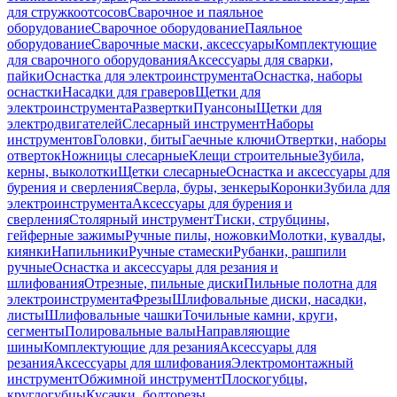
для стружкоотсосов
Сварочное и паяльное
оборудование
Сварочное оборудование
Паяльное
оборудование
Сварочные маски, аксессуары
Комплектующие
для сварочного оборудования
Аксессуары для сварки,
пайки
Оснастка для электроинструмента
Оснастка, наборы
оснастки
Насадки для граверов
Щетки для
электроинструмента
Развертки
Пуансоны
Щетки для
электродвигателей
Слесарный инструмент
Наборы
инструментов
Головки, биты
Гаечные ключи
Отвертки, наборы
отверток
Ножницы слесарные
Клещи строительные
Зубила,
керны, выколотки
Щетки слесарные
Оснастка и аксессуары для
бурения и сверления
Сверла, буры, зенкеры
Коронки
Зубила для
электроинструмента
Аксессуары для бурения и
сверления
Столярный инструмент
Тиски, струбцины,
гейферные зажимы
Ручные пилы, ножовки
Молотки, кувалды,
киянки
Напильники
Ручные стамески
Рубанки, рашпили
ручные
Оснастка и аксессуары для резания и
шлифования
Отрезные, пильные диски
Пильные полотна для
электроинструмента
Фрезы
Шлифовальные диски, насадки,
листы
Шлифовальные чашки
Точильные камни, круги,
сегменты
Полировальные валы
Направляющие
шины
Комплектующие для резания
Аксессуары для
резания
Аксессуары для шлифования
Электромонтажный
инструмент
Обжимной инструмент
Плоскогубцы,
круглогубцы
Кусачки, болторезы,