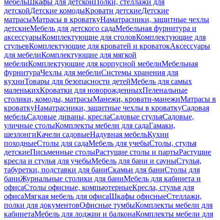
мебель
Шкафы для детской
Полки, стеллажи для
детской
Детские комоды
Кровати детские
Детские
матрасы
Матрасы в кроватку
Наматрасники, защитные чехлы
детские
Мебель для детского сада
Мебельная фурнитура и
аксессуары
Комплектующие для столов
Комплектующие для
стульев
Комплектующие для кроватей и кроваток
Аксессуары
для мебели
Комплектующие для мягкой
мебели
Комплектующие для корпусной мебели
Мебельная
фурнитура
Чехлы для мебели
Системы хранения для
кухни
Товары для безопасности детей
Мебель для самых
маленьких
Кроватки для новорожденных
Пеленальные
столики, комоды, матрасы
Манежи, кровати-манежи
Матрасы в
кроватку
Наматрасники, защитные чехлы в кроватку
Садовая
мебель
Садовые диваны, кресла
Садовые стулья
Садовые,
уличные столы
Комплекты мебели для сада
Гамаки,
шезлонги
Качели садовые
Надувная мебель
Кухни
походные
Столы для сада
Мебель для учебы
Столы, стулья
детские
Письменные столы
Растущие столы и парты
Растущие
кресла и стулья для учебы
Мебель для бани и сауны
Стулья,
табуретки, подставки для бани
Скамьи для бани
Столы для
бани
Журнальные столики для бани
Мебель для кабинета и
офиса
Столы офисные, компьютерные
Кресла, стулья для
офиса
Мягкая мебель для офиса
Шкафы офисные
Стеллажи,
полки для документов
Офисные тумбы
Комплекты мебели для
кабинета
Мебель для лоджии и балкона
Комплекты мебели для