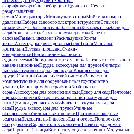
пылесосы, воздуходувки
Аэраторы,
скарификаторы
Снегоуборщики
Дровоколы
Сеялки,
разбрасыватели
семян
Минитракторы
Миникультиваторы
Мойки высокого
давления
Наборы садового электроинструмента
Отдых и
пикник
Батуты
Бассейны
Спа-бассейны
Комплекты мебели для
сада
Столы для сада
Стулья, кресла для сада
Качели
садовые
Гамаки, шезлонги
Раскладушки
Зонты,
тенты
Аксессуары для садовой мебели
Грили
Мангалы,
коптильни
Детская площадка
Сумки-
холодильники
Портативные колонки и
аудиосистемы
Оборудование для участка
Бытовые насосы
Люки
канализационные
Пруды, аксессуары для прудов
Фильтры,
насосы, стерилизаторы для прудов
Компрессоры для
прудов
Станции биологической очистки
Запчасти и
комплектующие для оборудования
Благоустройство
участка
Дачные дома
Беседки
Бани
Хозблоки и
сараи
Аксессуары для озеленения сада
Декор для сада
Почтовые
ящики, таблички
Козырьки
Скворечники, кормушки для
птиц
Домики для насекомых
Фонтаны, скульптуры для
сада
Пруды, аксессуары для прудов
Уличные
обогреватели
Уличные светильники
Противогололедные
реагенты
Декоративный щебень
Сад и огород
Поливочное
оборудование
Садовые опрыскиватели
Шланги для дома и
сада
Парники
Теплицы
Комплектующие для теплиц
Модульные