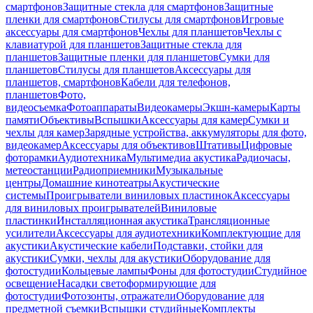
смартфонов
Защитные стекла для смартфонов
Защитные
пленки для смартфонов
Стилусы для смартфонов
Игровые
аксессуары для смартфонов
Чехлы для планшетов
Чехлы с
клавиатурой для планшетов
Защитные стекла для
планшетов
Защитные пленки для планшетов
Сумки для
планшетов
Стилусы для планшетов
Аксессуары для
планшетов, смартфонов
Кабели для телефонов,
планшетов
Фото,
видеосъемка
Фотоаппараты
Видеокамеры
Экшн-камеры
Карты
памяти
Объективы
Вспышки
Аксессуары для камер
Сумки и
чехлы для камер
Зарядные устройства, аккумуляторы для фото,
видеокамер
Аксессуары для объективов
Штативы
Цифровые
фоторамки
Аудиотехника
Мультимедиа акустика
Радиочасы,
метеостанции
Радиоприемники
Музыкальные
центры
Домашние кинотеатры
Акустические
системы
Проигрыватели виниловых пластинок
Аксессуары
для виниловых проигрывателей
Виниловые
пластинки
Инсталляционная акустика
Трансляционные
усилители
Аксессуары для аудиотехники
Комплектующие для
акустики
Акустические кабели
Подставки, стойки для
акустики
Сумки, чехлы для акустики
Оборудование для
фотостудии
Кольцевые лампы
Фоны для фотостудии
Студийное
освещение
Насадки светоформирующие для
фотостудии
Фотозонты, отражатели
Оборудование для
предметной съемки
Вспышки студийные
Комплекты