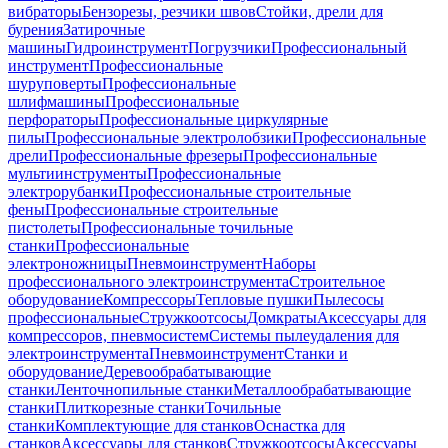
вибраторы
Бензорезы, резчики швов
Стойки, дрели для
бурения
Затирочные
машины
Гидроинструмент
Погрузчики
Профессиональный
инструмент
Профессиональные
шуруповерты
Профессиональные
шлифмашины
Профессиональные
перфораторы
Профессиональные циркулярные
пилы
Профессиональные электролобзики
Профессиональные
дрели
Профессиональные фрезеры
Профессиональные
мультиинструменты
Профессиональные
электрорубанки
Профессиональные строительные
фены
Профессиональные строительные
пистолеты
Профессиональные точильные
станки
Профессиональные
электроножницы
Пневмоинструмент
Наборы
профессионального электроинструмента
Строительное
оборудование
Компрессоры
Тепловые пушки
Пылесосы
профессиональные
Стружкоотсосы
Домкраты
Аксессуары для
компрессоров, пневмосистем
Системы пылеудаления для
электроинструмента
Пневмоинструмент
Станки и
оборудование
Деревообрабатывающие
станки
Ленточнопильные станки
Металлообрабатывающие
станки
Плиткорезные станки
Точильные
станки
Комплектующие для станков
Оснастка для
станков
Аксессуары для станков
Стружкоотсосы
Аксессуары