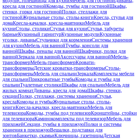
модули
Столешницы для кухни
Мебель для гостиной
Диваны,
кресла для гостиной
Комоды, тумбы для гостиной
Шкафы,
стенки, горки для гостиной
Полки, стеллажи для
гостиной
Журнальные столы, столы-книги
Кресла, стулья для
дома
Кресла-качалки, кресла-маятники
Мебель для
кухни
Столы, столики
Стулья для кухни
Стулья, табуреты
барные
Кухонный гарнитур
Кухонные модули
Кухонные
уголки, диваны
Стульчики для кормления
Системы хранения
для кухни
Мебель для ванной
Тумбы, консоли для
ванной
Шкафы, пеналы для ванной
Шкафчики, полки для
ванной
Зеркала для ванной
Аксессуары для ванной
Мебель-
трансформер
Мебель-трансформер
Кровати-
трансформеры
Детские кроватки-трансформеры
Столы-
трансформеры
Мебель для спальни
Зеркала
Комплекты мебели
для спальни
Прикроватные тумбы
Комоды и тумбы для
спальни
Туалетные столики
Шкафы для спальни
Мебель для
жилых комнат
Диваны, кресла для дома
Шкафы, стенки,
секции
Полки, стеллажи, системы хранения
Стулья,
кресла
Комоды и тумбы
Журнальные столы, столы-
книги
Кресла-качалки, кресла-маятники
Мебель для
телевизора
Комоды, тумбы под телевизор
Кронштейны, стойки
для телевизора
Каминокомплекты под телевизор
Мебель для
прихожей
Секции, тумбы в прихожую
Полки и системы
хранения в прихожую
Вешалки, подставки для
зонтов
Банкетки, скамьи
Ключницы, газетницы
Детская