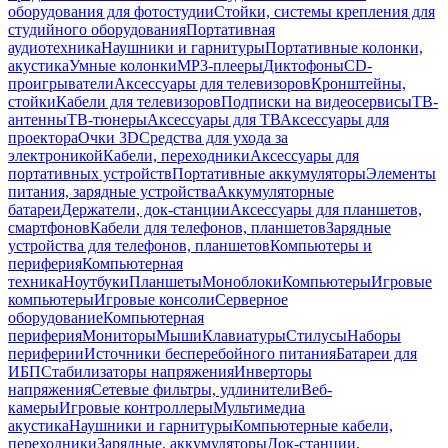
оборудования для фотостудии
Стойки, системы крепления для
студийного оборудования
Портативная
аудиотехника
Наушники и гарнитуры
Портативные колонки,
акустика
Умные колонки
MP3-плееры
Диктофоны
CD-
проигрыватели
Аксессуары для телевизоров
Кронштейны,
стойки
Кабели для телевизоров
Подписки на видеосервисы
ТВ-
антенны
ТВ-тюнеры
Аксессуары для ТВ
Аксессуары для
проектора
Очки 3D
Средства для ухода за
электроникой
Кабели, переходники
Аксессуары для
портативных устройств
Портативные аккумуляторы
Элементы
питания, зарядные устройства
Аккумуляторные
батареи
Держатели, док-станции
Аксессуары для планшетов,
смартфонов
Кабели для телефонов, планшетов
Зарядные
устройства для телефонов, планшетов
Компьютеры и
периферия
Компьютерная
техника
Ноутбуки
Планшеты
Моноблоки
Компьютеры
Игровые
компьютеры
Игровые консоли
Серверное
оборудование
Компьютерная
периферия
Мониторы
Мыши
Клавиатуры
Стилусы
Наборы
периферии
Источники бесперебойного питания
Батареи для
ИБП
Стабилизаторы напряжения
Инверторы
напряжения
Сетевые фильтры, удлинители
Веб-
камеры
Игровые контроллеры
Мультимедиа
акустика
Наушники и гарнитуры
Компьютерные кабели,
переходники
Зарядные, аккумуляторы
Док-станции,