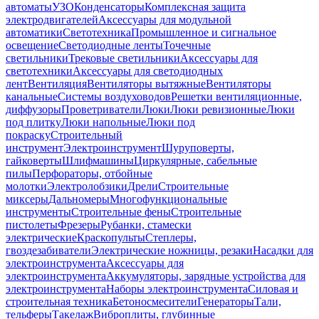
автоматы
УЗО
Конденсаторы
Комплексная защита
электродвигателей
Аксессуары для модульной
автоматики
Светотехника
Промышленное и сигнальное
освещение
Светодиодные ленты
Точечные
светильники
Трековые светильники
Аксессуары для
светотехники
Аксессуары для светодиодных
лент
Вентиляция
Вентиляторы вытяжные
Вентиляторы
канальные
Системы воздуховодов
Решетки вентиляционные,
диффузоры
Проветриватели
Люки
Люки ревизионные
Люки
под плитку
Люки напольные
Люки под
покраску
Строительный
инструмент
Электроинструмент
Шуруповерты,
гайковерты
Шлифмашины
Циркулярные, сабельные
пилы
Перфораторы, отбойные
молотки
Электролобзики
Дрели
Строительные
миксеры
Дальномеры
Многофункциональные
инструменты
Строительные фены
Строительные
пистолеты
Фрезеры
Рубанки, стамески
электрические
Краскопульты
Степлеры,
гвоздезабиватели
Электрические ножницы, резаки
Насадки для
электроинструмента
Аксессуары для
электроинструмента
Аккумуляторы, зарядные устройства для
электроинструмента
Наборы электроинструмента
Силовая и
строительная техника
Бетоносмесители
Генераторы
Тали,
тельферы
Такелаж
Виброплиты, глубинные