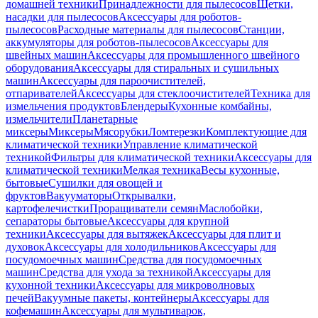
домашней техники
Принадлежности для пылесосов
Щетки,
насадки для пылесосов
Аксессуары для роботов-
пылесосов
Расходные материалы для пылесосов
Станции,
аккумуляторы для роботов-пылесосов
Аксессуары для
швейных машин
Аксессуары для промышленного швейного
оборудования
Аксессуары для стиральных и сушильных
машин
Аксессуары для пароочистителей,
отпаривателей
Аксессуары для стеклоочистителей
Техника для
измельчения продуктов
Блендеры
Кухонные комбайны,
измельчители
Планетарные
миксеры
Миксеры
Мясорубки
Ломтерезки
Комплектующие для
климатической техники
Управление климатической
техникой
Фильтры для климатической техники
Аксессуары для
климатической техники
Мелкая техника
Весы кухонные,
бытовые
Сушилки для овощей и
фруктов
Вакууматоры
Открывалки,
картофелечистки
Проращиватели семян
Маслобойки,
сепараторы бытовые
Аксессуары для крупной
техники
Аксессуары для вытяжек
Аксессуары для плит и
духовок
Аксессуары для холодильников
Аксессуары для
посудомоечных машин
Средства для посудомоечных
машин
Средства для ухода за техникой
Аксессуары для
кухонной техники
Аксессуары для микроволновых
печей
Вакуумные пакеты, контейнеры
Аксессуары для
кофемашин
Аксессуары для мультиварок,