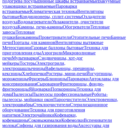
подогрева посуды
Винные шкафы встраиваемые
Вакуумные
упаковщики встраиваемые
Пароварки
встраиваемые
Климатическая техника
Вентиляторы
бытовые
Кондиционеры, сплит-системы
Охладители
воздуха
Водонагреватели
Увлажнители, очистители
воздуха
Камины, печи-камины
Обогреватели
Тепловые
завесы
Тепловые
пушки
Биокамины
Проветриватели
Отопительные печи
Банные
печи
Порталы для каминов
Вентиляторы вытяжные
Метеостанции
Газовые баллоны бытовые
Техника для
приготовления еды
Аэрогрили
Микроволновые
печи
Мультиварки
Сэндвичницы, хот-дог
мейкеры
Тостеры
Электрогрили,
электрошашлычницы
Вафельницы, орешницы,
кексницы
Хлебопечки
Ростеры, мини-печи
Йогуртницы,
мороженицы
Фризеры
Блинницы
Пароварки
Автоклавы для
консервирования
Сыроварни
Фритюрницы, фондю-
фритюрницы
Яйцеварки
Попкорницы
Техника для
дома
Пылесосы
Пылесосы профессиональные
Роботы-
пылесосы, мойщики окон
Пароочистители
Электровеники,
электрошвабры
Стеклоочистители
Стерилизационное
оборудование
Техника для приготовления
напитков
Электрочайники
Кофеварки,
кофемашины
Соковыжималки
Кофемолки
Вспениватели
молока
Сифоны для газирования воды
Аксессуары для