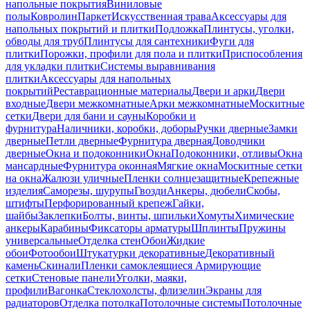
напольные покрытия
Виниловые
полы
Ковролин
Паркет
Искусственная трава
Аксессуары для
напольных покрытий и плитки
Подложка
Плинтусы, уголки,
обводы для труб
Плинтусы для сантехники
Фуги для
плитки
Порожки, профили для пола и плитки
Приспособления
для укладки плитки
Системы выравнивания
плитки
Аксессуары для напольных
покрытий
Реставрационные материалы
Двери и арки
Двери
входные
Двери межкомнатные
Арки межкомнатные
Москитные
сетки
Двери для бани и сауны
Коробки и
фурнитура
Наличники, коробки, доборы
Ручки дверные
Замки
дверные
Петли дверные
Фурнитура дверная
Доводчики
дверные
Окна и подоконники
Окна
Подоконники, отливы
Окна
мансардные
Фурнитура оконная
Мягкие окна
Москитные сетки
на окна
Жалюзи уличные
Пленки солнцезащитные
Крепежные
изделия
Саморезы, шурупы
Гвозди
Анкеры, дюбели
Скобы,
штифты
Перфорированный крепеж
Гайки,
шайбы
Заклепки
Болты, винты, шпильки
Хомуты
Химические
анкеры
Карабины
Фиксаторы арматуры
Шплинты
Пружины
универсальные
Отделка стен
Обои
Жидкие
обои
Фотообои
Штукатурки декоративные
Декоративный
камень
Скинали
Пленки самоклеящиеся
Армирующие
сетки
Стеновые панели
Уголки, маяки,
профили
Вагонка
Стеклохолсты, флизелин
Экраны для
радиаторов
Отделка потолка
Потолочные системы
Потолочные