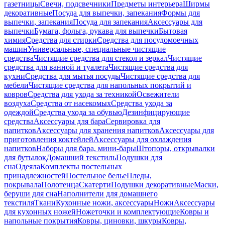
газетницы
Свечи, подсвечники
Предметы интерьера
Ширмы
декоративные
Посуда для выпечки, запекания
Формы для
выпечки, запекания
Посуда для запекания
Аксессуары для
выпечки
Бумага, фольга, рукава для выпечки
Бытовая
химия
Средства для стирки
Средства для посудомоечных
машин
Универсальные, специальные чистящие
средства
Чистящие средства для стекол и зеркал
Чистящие
средства для ванной и туалета
Чистящие средства для
кухни
Средства для мытья посуды
Чистящие средства для
мебели
Чистящие средства для напольных покрытий и
ковров
Средства для ухода за техникой
Освежители
воздуха
Средства от насекомых
Средства ухода за
одеждой
Средства ухода за обувью
Дезинфицирующие
средства
Аксессуары для бара
Сервировка для
напитков
Аксессуары для хранения напитков
Аксессуары для
приготовления коктейлей
Аксессуары для охлаждения
напитков
Наборы для бара, мини-бары
Штопоры, открывалки
для бутылок
Домашний текстиль
Подушки для
сна
Одеяла
Комплекты постельных
принадлежностей
Постельное белье
Пледы,
покрывала
Полотенца
Скатерти
Подушки декоративные
Маски,
беруши для сна
Наполнители для домашнего
текстиля
Ткани
Кухонные ножи, аксессуары
Ножи
Аксессуары
для кухонных ножей
Ножеточки и комплектующие
Ковры и
напольные покрытия
Ковры, циновки, шкуры
Ковры,