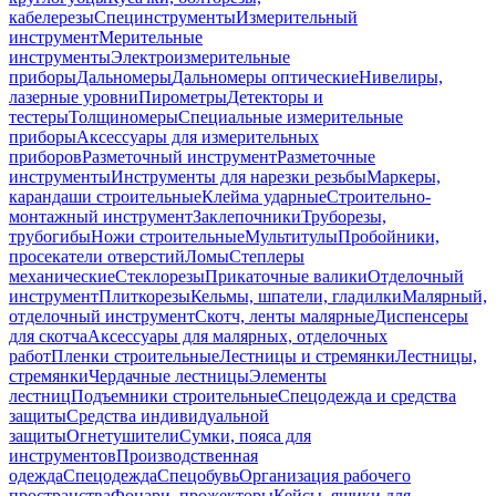
кабелерезы
Специнструменты
Измерительный
инструмент
Мерительные
инструменты
Электроизмерительные
приборы
Дальномеры
Дальномеры оптические
Нивелиры,
лазерные уровни
Пирометры
Детекторы и
тестеры
Толщиномеры
Специальные измерительные
приборы
Аксессуары для измерительных
приборов
Разметочный инструмент
Разметочные
инструменты
Инструменты для нарезки резьбы
Маркеры,
карандаши строительные
Клейма ударные
Строительно-
монтажный инструмент
Заклепочники
Труборезы,
трубогибы
Ножи строительные
Мультитулы
Пробойники,
просекатели отверстий
Ломы
Степлеры
механические
Стеклорезы
Прикаточные валики
Отделочный
инструмент
Плиткорезы
Кельмы, шпатели, гладилки
Малярный,
отделочный инструмент
Скотч, ленты малярные
Диспенсеры
для скотча
Аксессуары для малярных, отделочных
работ
Пленки строительные
Лестницы и стремянки
Лестницы,
стремянки
Чердачные лестницы
Элементы
лестниц
Подъемники строительные
Спецодежда и средства
защиты
Средства индивидуальной
защиты
Огнетушители
Сумки, пояса для
инструментов
Производственная
одежда
Спецодежда
Спецобувь
Организация рабочего
пространства
Фонари, прожекторы
Кейсы, ящики для