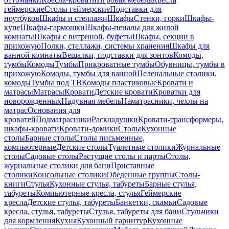
геймерские
Столы геймерские
Подставки для
ноутбуков
Шкафы и стеллажи
Шкафы
Стенки, горки
Шкафы-
купе
Шкафы-гармошки
Шкафы-пеналы для жилой
комнаты
Шкафы с витриной, буфеты
Шкафы, секции в
прихожую
Полки, стеллажи, системы хранения
Шкафы для
ванной комнаты
Вешалки, подставки для зонтов
Комоды,
тумбы
Комоды
Тумбы
Прикроватные тумбы
Обувницы, тумбы в
прихожую
Комоды, тумбы для ванной
Пеленальные столики,
комоды
Тумбы под ТВ
Комоды пластиковые
Кровати и
матрасы
Матрасы
Кровати
Детские кровати
Кроватки для
новорожденных
Надувная мебель
Наматрасники, чехлы на
матрас
Основания для
кроватей
Подматрасники
Раскладушки
Кровати-трансформеры,
шкафы-кровати
Кровати-домики
Столы
Кухонные
столы
Барные столы
Столы письменные,
компьютерные
Детские столы
Туалетные столики
Журнальные
столы
Садовые столы
Растущие столы и парты
Столы,
журнальные столики для бани
Приставные
столики
Консольные столики
Обеденные группы
Столы-
книги
Стулья
Кухонные стулья, табуреты
Барные стулья,
табуреты
Компьютерные кресла, стулья
Геймерские
кресла
Детские стулья, табуреты
Банкетки, скамьи
Садовые
кресла, стулья, табуреты
Стулья, табуреты для бани
Стульчики
для кормления
Кухня
Кухонный гарнитур
Кухонные