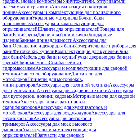
грядки
Садовые компостеры
Уничтожители, отпугиватели
насекомых и грызунов
Автоматизация и контроль
полива
Аксессуары и комплектующие для поливочного
оборудования
Укрывные материалы
Бочки, баки
пластиковые
Аксессуары и комплектующие для
опрыскивателей
Шланги для опрыскивателей
Товары для
бани
Бани
Сауны
Двери для бани и сауны
Бондарные
изделия
Банные принадлежности
Аксессуары для
бани
Оснащение и декор для бани
Измерительные приборы для
бани
Фитобочки, купели
Комплектующие для купелей
Окна
для бани
Мебель для бани и сауны
Ручки дверные для бани и
сауны
Эфирные масла
Спа-бассейны с
гидромассажем
Аксессуары и комплектующие для садовой
техники
Навесное оборудование
Двигатели для
мотоблоков
Прицепы для мотоблоков,
минитракторов
Аксессуары для газонной техники
Аксессуары
для цепных пил
Аксессуары для садовой техники
Аксессуары
для кусторезов, ножниц садовых
Моторные масла для садовой
техники
Аксессуары для аэратоторов и
скарификаторов
Аксессуары для культиваторов и
мотоблоков
Аксессуары для воздуходувок
Аксессуары для
газонокосилок
Аксессуары для бензокос и
триммеров
Аксессуары для моек высокого
давления
Аксессуары и комплектующие для
опрыскивателей
Запчасти для садовых