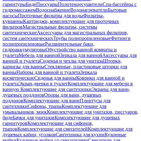
гарнитуры
Биде
Писсуары
Полотенцесушители
Спа-бассейны с
гидромассажем
Водоснабжение
Водонагреватели
Бытовые
насосы
Проточные фильтры для воды
Фильтры-
кувшины
Картриджи, комплектующие для проточных
фильтров
Магистральные фильтры, системы
сантехнические
Аксессуары для магистральных фильтров,
систем сантехнических
Трубы полипропиленовые
Фитинги
полипропиленовые
Расширительные баки,
гидроаккумуляторы
Обустройство ванной комнаты и
туалета
Мебель для ванной
Зеркала для ванной
Аксессуары для
ванной и туалета
Сиденья и чехлы для унитаза
Шторки,
карнизы для ванны
Стеклянные, пластиковые шторки для
ванны
Наборы для ванной и туалета
Зеркала
косметические
Сиденья для ванны
Коврики для ванной и
туалета
Экран-дверки в туалет
Комплектующие для мебели в
ванную
Комплектующие для сантехники
Экраны для ванн,
душевых поддонов
Опоры для ванн, душевых
поддонов
Комплектующие для ванн
Плинтусы для
сантехники
Сифоны, трапы
Комплектующие для
умывальников, моек
Комплектующие для унитазов, писсуаров,
биде
Бачки для унитазов
Комплектующие для душевых
гарнитуров
Комплектующие для сифонов,
трапов
Комплектующие для смесителей
Комплектующие для
душевых кабин, уголков
Сантехника для кухни
Кухонные
мойки
Кухонные мойки со смесителями
Смесители для