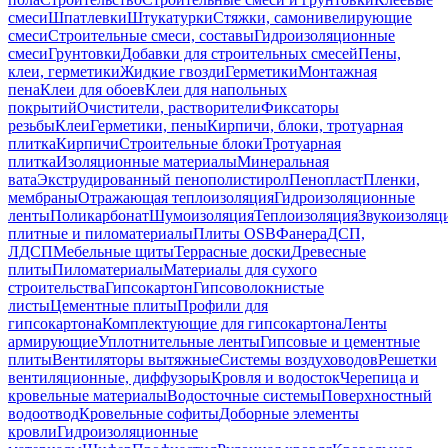
смеси
Шпатлевки
Штукатурки
Стяжки, самонивелирующие
смеси
Строительные смеси, составы
Гидроизоляционные
смеси
Грунтовки
Добавки для строительных смесей
Пены,
клеи, герметики
Жидкие гвозди
Герметики
Монтажная
пена
Клеи для обоев
Клеи для напольных
покрытий
Очистители, растворители
Фиксаторы
резьбы
Клеи
Герметики, пены
Кирпичи, блоки, тротуарная
плитка
Кирпичи
Строительные блоки
Тротуарная
плитка
Изоляционные материалы
Минеральная
вата
Экструдированный пенополистирол
Пенопласт
Пленки,
мембраны
Отражающая теплоизоляция
Гидроизоляционные
ленты
Поликарбонат
Шумоизоляция
Теплоизоляция
Звукоизоляц
плитные и пиломатериалы
Плиты OSB
Фанера
ДСП,
ЛДСП
Мебельные щиты
Террасные доски
Древесные
плиты
Пиломатериалы
Материалы для сухого
строительства
Гипсокартон
Гипсоволокнистые
листы
Цементные плиты
Профили для
гипсокартона
Комплектующие для гипсокартона
Ленты
армирующие
Уплотнительные ленты
Гипсовые и цементные
плиты
Вентиляторы вытяжные
Системы воздуховодов
Решетки
вентиляционные, диффузоры
Кровля и водосток
Черепица и
кровельные материалы
Водосточные системы
Поверхностный
водоотвод
Кровельные софиты
Доборные элементы
кровли
Гидроизоляционные