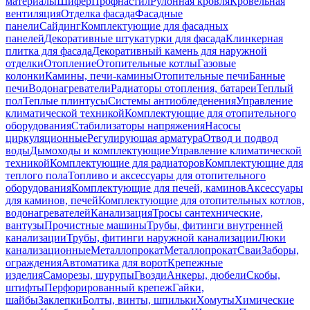
материалы
Шифер
Профнастил
Рулонная кровля
Кровельная
вентиляция
Отделка фасада
Фасадные
панели
Сайдинг
Комплектующие для фасадных
панелей
Декоративные штукатурки для фасада
Клинкерная
плитка для фасада
Декоративный камень для наружной
отделки
Отопление
Отопительные котлы
Газовые
колонки
Камины, печи-камины
Отопительные печи
Банные
печи
Водонагреватели
Радиаторы отопления, батареи
Теплый
пол
Теплые плинтусы
Системы антиобледенения
Управление
климатической техникой
Комплектующие для отопительного
оборудования
Стабилизаторы напряжения
Насосы
циркуляционные
Регулирующая арматура
Отвод и подвод
воды
Дымоходы и комплектующие
Управление климатической
техникой
Комплектующие для радиаторов
Комплектующие для
теплого пола
Топливо и аксессуары для отопительного
оборудования
Комплектующие для печей, каминов
Аксессуары
для каминов, печей
Комплектующие для отопительных котлов,
водонагревателей
Канализация
Тросы сантехнические,
вантузы
Прочистные машины
Трубы, фитинги внутренней
канализации
Трубы, фитинги наружной канализации
Люки
канализационные
Металлопрокат
Металлопрокат
Сваи
Заборы,
ограждения
Автоматика для ворот
Крепежные
изделия
Саморезы, шурупы
Гвозди
Анкеры, дюбели
Скобы,
штифты
Перфорированный крепеж
Гайки,
шайбы
Заклепки
Болты, винты, шпильки
Хомуты
Химические