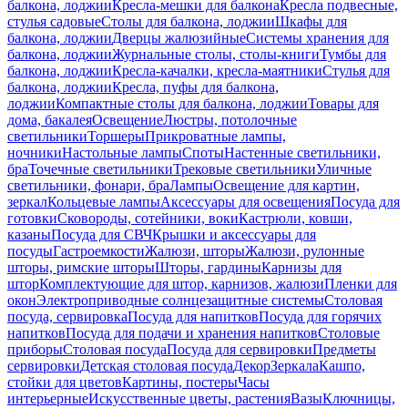
балкона, лоджии
Кресла-мешки для балкона
Кресла подвесные,
стулья садовые
Столы для балкона, лоджии
Шкафы для
балкона, лоджии
Дверцы жалюзийные
Системы хранения для
балкона, лоджии
Журнальные столы, столы-книги
Тумбы для
балкона, лоджии
Кресла-качалки, кресла-маятники
Стулья для
балкона, лоджии
Кресла, пуфы для балкона,
лоджии
Компактные столы для балкона, лоджии
Товары для
дома, бакалея
Освещение
Люстры, потолочные
светильники
Торшеры
Прикроватные лампы,
ночники
Настольные лампы
Споты
Настенные светильники,
бра
Точечные светильники
Трековые светильники
Уличные
светильники, фонари, бра
Лампы
Освещение для картин,
зеркал
Кольцевые лампы
Аксессуары для освещения
Посуда для
готовки
Сковороды, сотейники, воки
Кастрюли, ковши,
казаны
Посуда для СВЧ
Крышки и аксессуары для
посуды
Гастроемкости
Жалюзи, шторы
Жалюзи, рулонные
шторы, римские шторы
Шторы, гардины
Карнизы для
штор
Комплектующие для штор, карнизов, жалюзи
Пленки для
окон
Электроприводные солнцезащитные системы
Столовая
посуда, сервировка
Посуда для напитков
Посуда для горячих
напитков
Посуда для подачи и хранения напитков
Столовые
приборы
Столовая посуда
Посуда для сервировки
Предметы
сервировки
Детская столовая посуда
Декор
Зеркала
Кашпо,
стойки для цветов
Картины, постеры
Часы
интерьерные
Искусственные цветы, растения
Вазы
Ключницы,