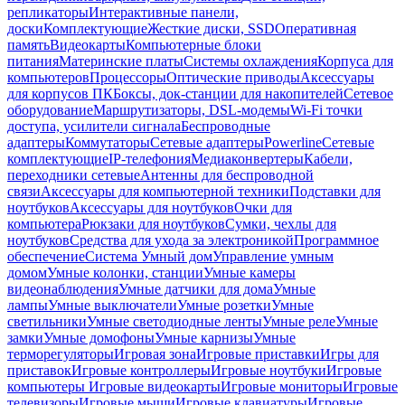
репликаторы
Интерактивные панели,
доски
Комплектующие
Жесткие диски, SSD
Оперативная
память
Видеокарты
Компьютерные блоки
питания
Материнские платы
Системы охлаждения
Корпуса для
компьютеров
Процессоры
Оптические приводы
Аксессуары
для корпусов ПК
Боксы, док-станции для накопителей
Сетевое
оборудование
Маршрутизаторы, DSL-модемы
Wi-Fi точки
доступа, усилители сигнала
Беспроводные
адаптеры
Коммутаторы
Сетевые адаптеры
Powerline
Сетевые
комплектующие
IP-телефония
Медиаконвертеры
Кабели,
переходники сетевые
Антенны для беспроводной
связи
Аксессуары для компьютерной техники
Подставки для
ноутбуков
Аксессуары для ноутбуков
Очки для
компьютера
Рюкзаки для ноутбуков
Сумки, чехлы для
ноутбуков
Средства для ухода за электроникой
Программное
обеспечение
Система Умный дом
Управление умным
домом
Умные колонки, станции
Умные камеры
видеонаблюдения
Умные датчики для дома
Умные
лампы
Умные выключатели
Умные розетки
Умные
светильники
Умные светодиодные ленты
Умные реле
Умные
замки
Умные домофоны
Умные карнизы
Умные
терморегуляторы
Игровая зона
Игровые приставки
Игры для
приставок
Игровые контроллеры
Игровые ноутбуки
Игровые
компьютеры
Игровые видеокарты
Игровые мониторы
Игровые
телевизоры
Игровые мыши
Игровые клавиатуры
Игровые