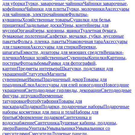
для уборки
Турки, заварочные чайники
Чайники заварочные,
кофейники
Чайники для плиты
Турки, молочники
Аксессуары
для чайников, электрочайников
Фильтры-
кувшины
Хозяйственные товары
Сушилки для белья,
прищепки
Гладильные доски
Урны, контейнеры для
мусора
Органайзеры, корзины, ящики
Туалетная бумага,
бумажные полотенца
Салфетки, мочалки, губки, мусорные
пакеты
Фольга, пленка, пакеты
Упаковочная тара
Аксессуары
для глажения
Аксессуары для стирки
Веревки,
шпагаты
Емкости, дозаторы для моющих средств
Вешалки-
плечики
Мешки хозяйственные
Сувениры
Копилки
Картины,
постеры
Фотоальбомы
Рамки для фотографий,
картин
Предметы интерьера
Шкатулки, подставки для
украшений
Статуэтки
Магниты
сувенирные
Иконы
Праздничный декор
Товары для
праздника
Елки
Аксессуары для елей новогодних
Новогодние
украшения
Светодиодные гирлянды, декорации
Светодиодные
фигуры, игрушки
Временные
татуировки
Фотобутафория
Товары для
маскарада
Подарки
Подарки, подарочные наборы
Подарочные
наборы косметики для лица и тела
Наборы для
бритья
Оформление подарков
Сантехника и
водоснабжение
Сантехника
Душевые кабины, поддоны,
двери
Ванны
Унитазы
Умывальники
Умывальники со
смесителями
Смесители
Душевые панели,