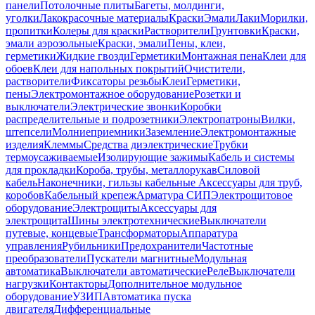
панели
Потолочные плиты
Багеты, молдинги,
уголки
Лакокрасочные материалы
Краски
Эмали
Лаки
Морилки,
пропитки
Колеры для краски
Растворители
Грунтовки
Краски,
эмали аэрозольные
Краски, эмали
Пены, клеи,
герметики
Жидкие гвозди
Герметики
Монтажная пена
Клеи для
обоев
Клеи для напольных покрытий
Очистители,
растворители
Фиксаторы резьбы
Клеи
Герметики,
пены
Электромонтажное оборудование
Розетки и
выключатели
Электрические звонки
Коробки
распределительные и подрозетники
Электропатроны
Вилки,
штепсели
Молниеприемники
Заземление
Электромонтажные
изделия
Клеммы
Средства диэлектрические
Трубки
термоусаживаемые
Изолирующие зажимы
Кабель и системы
для прокладки
Короба, трубы, металлорукав
Силовой
кабель
Наконечники, гильзы кабельные
Аксессуары для труб,
коробов
Кабельный крепеж
Арматура СИП
Электрощитовое
оборудование
Электрощиты
Аксессуары для
электрощита
Шины электротехнические
Выключатели
путевые, концевые
Трансформаторы
Аппаратура
управления
Рубильники
Предохранители
Частотные
преобразователи
Пускатели магнитные
Модульная
автоматика
Выключатели автоматические
Реле
Выключатели
нагрузки
Контакторы
Дополнительное модульное
оборудование
УЗИП
Автоматика пуска
двигателя
Дифференциальные