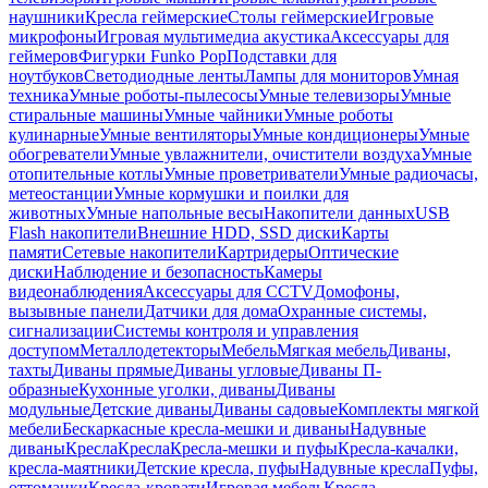
наушники
Кресла геймерские
Столы геймерские
Игровые
микрофоны
Игровая мультимедиа акустика
Аксессуары для
геймеров
Фигурки Funko Pop
Подставки для
ноутбуков
Светодиодные ленты
Лампы для мониторов
Умная
техника
Умные роботы-пылесосы
Умные телевизоры
Умные
стиральные машины
Умные чайники
Умные роботы
кулинарные
Умные вентиляторы
Умные кондиционеры
Умные
обогреватели
Умные увлажнители, очистители воздуха
Умные
отопительные котлы
Умные проветриватели
Умные радиочасы,
метеостанции
Умные кормушки и поилки для
животных
Умные напольные весы
Накопители данных
USB
Flash накопители
Внешние HDD, SSD диски
Карты
памяти
Сетевые накопители
Картридеры
Оптические
диски
Наблюдение и безопасность
Камеры
видеонаблюдения
Аксессуары для CCTV
Домофоны,
вызывные панели
Датчики для дома
Охранные системы,
сигнализации
Системы контроля и управления
доступом
Металлодетекторы
Мебель
Мягкая мебель
Диваны,
тахты
Диваны прямые
Диваны угловые
Диваны П-
образные
Кухонные уголки, диваны
Диваны
модульные
Детские диваны
Диваны садовые
Комплекты мягкой
мебели
Бескаркасные кресла-мешки и диваны
Надувные
диваны
Кресла
Кресла
Кресла-мешки и пуфы
Кресла-качалки,
кресла-маятники
Детские кресла, пуфы
Надувные кресла
Пуфы,
оттоманки
Кресла-кровати
Игровая мебель
Кресла