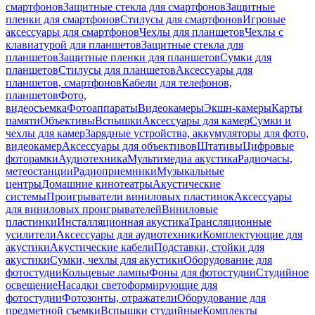
смартфонов
Защитные стекла для смартфонов
Защитные
пленки для смартфонов
Стилусы для смартфонов
Игровые
аксессуары для смартфонов
Чехлы для планшетов
Чехлы с
клавиатурой для планшетов
Защитные стекла для
планшетов
Защитные пленки для планшетов
Сумки для
планшетов
Стилусы для планшетов
Аксессуары для
планшетов, смартфонов
Кабели для телефонов,
планшетов
Фото,
видеосъемка
Фотоаппараты
Видеокамеры
Экшн-камеры
Карты
памяти
Объективы
Вспышки
Аксессуары для камер
Сумки и
чехлы для камер
Зарядные устройства, аккумуляторы для фото,
видеокамер
Аксессуары для объективов
Штативы
Цифровые
фоторамки
Аудиотехника
Мультимедиа акустика
Радиочасы,
метеостанции
Радиоприемники
Музыкальные
центры
Домашние кинотеатры
Акустические
системы
Проигрыватели виниловых пластинок
Аксессуары
для виниловых проигрывателей
Виниловые
пластинки
Инсталляционная акустика
Трансляционные
усилители
Аксессуары для аудиотехники
Комплектующие для
акустики
Акустические кабели
Подставки, стойки для
акустики
Сумки, чехлы для акустики
Оборудование для
фотостудии
Кольцевые лампы
Фоны для фотостудии
Студийное
освещение
Насадки светоформирующие для
фотостудии
Фотозонты, отражатели
Оборудование для
предметной съемки
Вспышки студийные
Комплекты