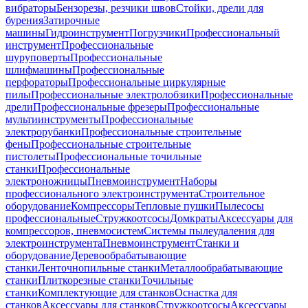
вибраторы
Бензорезы, резчики швов
Стойки, дрели для
бурения
Затирочные
машины
Гидроинструмент
Погрузчики
Профессиональный
инструмент
Профессиональные
шуруповерты
Профессиональные
шлифмашины
Профессиональные
перфораторы
Профессиональные циркулярные
пилы
Профессиональные электролобзики
Профессиональные
дрели
Профессиональные фрезеры
Профессиональные
мультиинструменты
Профессиональные
электрорубанки
Профессиональные строительные
фены
Профессиональные строительные
пистолеты
Профессиональные точильные
станки
Профессиональные
электроножницы
Пневмоинструмент
Наборы
профессионального электроинструмента
Строительное
оборудование
Компрессоры
Тепловые пушки
Пылесосы
профессиональные
Стружкоотсосы
Домкраты
Аксессуары для
компрессоров, пневмосистем
Системы пылеудаления для
электроинструмента
Пневмоинструмент
Станки и
оборудование
Деревообрабатывающие
станки
Ленточнопильные станки
Металлообрабатывающие
станки
Плиткорезные станки
Точильные
станки
Комплектующие для станков
Оснастка для
станков
Аксессуары для станков
Стружкоотсосы
Аксессуары