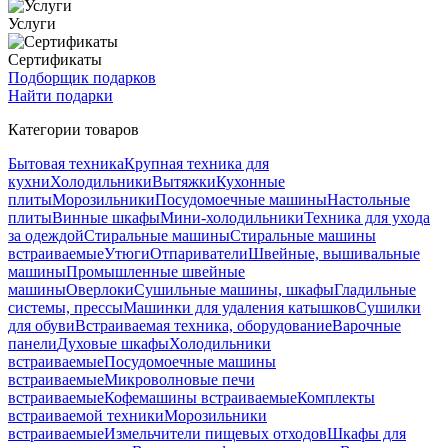
Услуги
Сертификаты
Подборщик подарков
Найти подарки
Категории товаров
Бытовая техника
Крупная техника для
кухни
Холодильники
Вытяжки
Кухонные
плиты
Морозильники
Посудомоечные машины
Настольные
плиты
Винные шкафы
Мини-холодильники
Техника для ухода
за одеждой
Стиральные машины
Стиральные машины
встраиваемые
Утюги
Отпариватели
Швейные, вышивальные
машины
Промышленные швейные
машины
Оверлоки
Сушильные машины, шкафы
Гладильные
системы, прессы
Машинки для удаления катышков
Сушилки
для обуви
Встраиваемая техника, оборудование
Варочные
панели
Духовые шкафы
Холодильники
встраиваемые
Посудомоечные машины
встраиваемые
Микроволновые печи
встраиваемые
Кофемашины встраиваемые
Комплекты
встраиваемой техники
Морозильники
встраиваемые
Измельчители пищевых отходов
Шкафы для