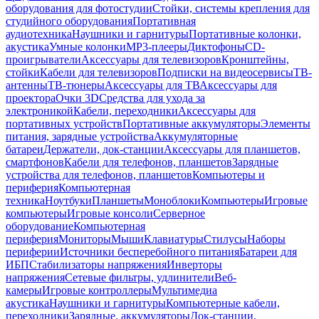
оборудования для фотостудии
Стойки, системы крепления для
студийного оборудования
Портативная
аудиотехника
Наушники и гарнитуры
Портативные колонки,
акустика
Умные колонки
MP3-плееры
Диктофоны
CD-
проигрыватели
Аксессуары для телевизоров
Кронштейны,
стойки
Кабели для телевизоров
Подписки на видеосервисы
ТВ-
антенны
ТВ-тюнеры
Аксессуары для ТВ
Аксессуары для
проектора
Очки 3D
Средства для ухода за
электроникой
Кабели, переходники
Аксессуары для
портативных устройств
Портативные аккумуляторы
Элементы
питания, зарядные устройства
Аккумуляторные
батареи
Держатели, док-станции
Аксессуары для планшетов,
смартфонов
Кабели для телефонов, планшетов
Зарядные
устройства для телефонов, планшетов
Компьютеры и
периферия
Компьютерная
техника
Ноутбуки
Планшеты
Моноблоки
Компьютеры
Игровые
компьютеры
Игровые консоли
Серверное
оборудование
Компьютерная
периферия
Мониторы
Мыши
Клавиатуры
Стилусы
Наборы
периферии
Источники бесперебойного питания
Батареи для
ИБП
Стабилизаторы напряжения
Инверторы
напряжения
Сетевые фильтры, удлинители
Веб-
камеры
Игровые контроллеры
Мультимедиа
акустика
Наушники и гарнитуры
Компьютерные кабели,
переходники
Зарядные, аккумуляторы
Док-станции,