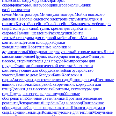
пылесосы, воздуходувки
Аэраторы,
скарификаторы
Снегоуборщики
Дровоколы
Сеялки,
разбрасыватели
семян
Минитракторы
Миникультиваторы
Мойки высокого
давления
Наборы садового электроинструмента
Отдых и
пикник
Батуты
Бассейны
Спа-бассейны
Комплекты мебели для
сада
Столы для сада
Стулья, кресла для сада
Качели
садовые
Гамаки, шезлонги
Раскладушки
Зонты,
тенты
Аксессуары для садовой мебели
Грили
Мангалы,
коптильни
Детская площадка
Сумки-
холодильники
Портативные колонки и
аудиосистемы
Оборудование для участка
Бытовые насосы
Люки
канализационные
Пруды, аксессуары для прудов
Фильтры,
насосы, стерилизаторы для прудов
Компрессоры для
прудов
Станции биологической очистки
Запчасти и
комплектующие для оборудования
Благоустройство
участка
Дачные дома
Беседки
Бани
Хозблоки и
сараи
Аксессуары для озеленения сада
Декор для сада
Почтовые
ящики, таблички
Козырьки
Скворечники, кормушки для
птиц
Домики для насекомых
Фонтаны, скульптуры для
сада
Пруды, аксессуары для прудов
Уличные
обогреватели
Уличные светильники
Противогололедные
реагенты
Декоративный щебень
Сад и огород
Поливочное
оборудование
Садовые опрыскиватели
Шланги для дома и
сада
Парники
Теплицы
Комплектующие для теплиц
Модульные