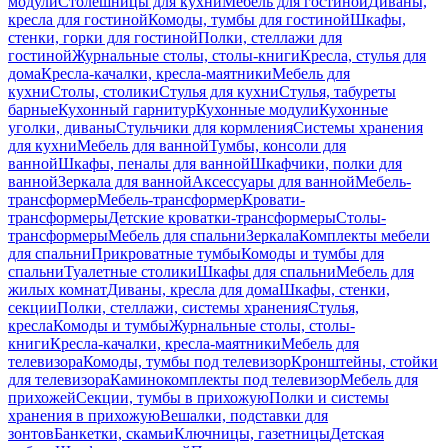
модули
Столешницы для кухни
Мебель для гостиной
Диваны,
кресла для гостиной
Комоды, тумбы для гостиной
Шкафы,
стенки, горки для гостиной
Полки, стеллажи для
гостиной
Журнальные столы, столы-книги
Кресла, стулья для
дома
Кресла-качалки, кресла-маятники
Мебель для
кухни
Столы, столики
Стулья для кухни
Стулья, табуреты
барные
Кухонный гарнитур
Кухонные модули
Кухонные
уголки, диваны
Стульчики для кормления
Системы хранения
для кухни
Мебель для ванной
Тумбы, консоли для
ванной
Шкафы, пеналы для ванной
Шкафчики, полки для
ванной
Зеркала для ванной
Аксессуары для ванной
Мебель-
трансформер
Мебель-трансформер
Кровати-
трансформеры
Детские кроватки-трансформеры
Столы-
трансформеры
Мебель для спальни
Зеркала
Комплекты мебели
для спальни
Прикроватные тумбы
Комоды и тумбы для
спальни
Туалетные столики
Шкафы для спальни
Мебель для
жилых комнат
Диваны, кресла для дома
Шкафы, стенки,
секции
Полки, стеллажи, системы хранения
Стулья,
кресла
Комоды и тумбы
Журнальные столы, столы-
книги
Кресла-качалки, кресла-маятники
Мебель для
телевизора
Комоды, тумбы под телевизор
Кронштейны, стойки
для телевизора
Каминокомплекты под телевизор
Мебель для
прихожей
Секции, тумбы в прихожую
Полки и системы
хранения в прихожую
Вешалки, подставки для
зонтов
Банкетки, скамьи
Ключницы, газетницы
Детская