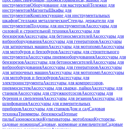
инструментов
Оборудование для мастерской
Тележки для
инструментов
Магниты
Шкафы для
инструментов
Комплектующие для инструментальных
шкафов
Стеллажи металлические
Стенды, держатели для
инструментов
Поддоны для инструментов
Аксессуары для
силовой и строительной техники
Аксессуары для
бензорезов
Аксессуары для бетоносмесителей
Аксессуары для
виброоборудования
Аксессуары для генераторов
Аксессуары
для затирочных машин
Аксессуары для мотопомп
Аксессуары
для мотобуров и бензобуров
Аксессуары для строительного
инструмента
Аксессуары пневмооборудования
Аксессуары для
бензорезов
Аксессуары для бетоносмесителей
Аксессуары для
виброоборудования
Аксессуары для генераторов
Аксессуары
для затирочных машин
Аксессуары для мотопомп
Аксессуары
для мотобуров и бензобуров
Аксессуары для
электроинструмента
Аксессуары для компрессоров,
пневмосистем
Аксессуары для сварки, пайки
Аксессуары для
станков
Аксессуары для стружкоотсосов
Аксессуары для
бурения и сверления
Аксессуары для резания
Аксессуары для
шлифования
Аксессуары для измерительных
приборов
Аксессуары для станков
Дом и сад
Садовая
техника
Триммеры, бензокосы
Цепные
пилы
Газонокосилки
Культиваторы, мотоблоки
Кусторезы,
садовые ножницы
Садовые, кормовые измельчители
Садовые