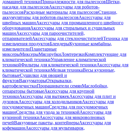
домашней техники
Принадлежности для пылесосов
Щетки,
насадки для пылесосов
Аксессуары для роботов-
пылесосов
Расходные материалы для пылесосов
Станции,
аккумуляторы для роботов-пылесосов
Аксессуары для
швейных машин
Аксессуары для промышленного швейного
оборудования
Аксессуары для стиральных и сушильных
машин
Аксессуары для пароочистителей,
отпаривателей
Аксессуары для стеклоочистителей
Техника для
измельчения продуктов
Блендеры
Кухонные комбайны,
измельчители
Планетарные
миксеры
Миксеры
Мясорубки
Ломтерезки
Комплектующие для
климатической техники
Управление климатической
техникой
Фильтры для климатической техники
Аксессуары для
климатической техники
Мелкая техника
Весы кухонные,
бытовые
Сушилки для овощей и
фруктов
Вакууматоры
Открывалки,
картофелечистки
Проращиватели семян
Маслобойки,
сепараторы бытовые
Аксессуары для крупной
техники
Аксессуары для вытяжек
Аксессуары для плит и
духовок
Аксессуары для холодильников
Аксессуары для
посудомоечных машин
Средства для посудомоечных
машин
Средства для ухода за техникой
Аксессуары для
кухонной техники
Аксессуары для микроволновых
печей
Вакуумные пакеты, контейнеры
Аксессуары для
кофемашин
Аксессуары для мультиварок,