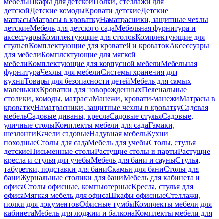
мебель
Шкафы для детской
Полки, стеллажи для
детской
Детские комоды
Кровати детские
Детские
матрасы
Матрасы в кроватку
Наматрасники, защитные чехлы
детские
Мебель для детского сада
Мебельная фурнитура и
аксессуары
Комплектующие для столов
Комплектующие для
стульев
Комплектующие для кроватей и кроваток
Аксессуары
для мебели
Комплектующие для мягкой
мебели
Комплектующие для корпусной мебели
Мебельная
фурнитура
Чехлы для мебели
Системы хранения для
кухни
Товары для безопасности детей
Мебель для самых
маленьких
Кроватки для новорожденных
Пеленальные
столики, комоды, матрасы
Манежи, кровати-манежи
Матрасы в
кроватку
Наматрасники, защитные чехлы в кроватку
Садовая
мебель
Садовые диваны, кресла
Садовые стулья
Садовые,
уличные столы
Комплекты мебели для сада
Гамаки,
шезлонги
Качели садовые
Надувная мебель
Кухни
походные
Столы для сада
Мебель для учебы
Столы, стулья
детские
Письменные столы
Растущие столы и парты
Растущие
кресла и стулья для учебы
Мебель для бани и сауны
Стулья,
табуретки, подставки для бани
Скамьи для бани
Столы для
бани
Журнальные столики для бани
Мебель для кабинета и
офиса
Столы офисные, компьютерные
Кресла, стулья для
офиса
Мягкая мебель для офиса
Шкафы офисные
Стеллажи,
полки для документов
Офисные тумбы
Комплекты мебели для
кабинета
Мебель для лоджии и балкона
Комплекты мебели для