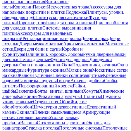
напольные покрытия
Виниловые
полы
Ковролин
Паркет
Искусственная трава
Аксессуары для
напольных покрытий и плитки
Подложка
Плинтусы, уголки,
обводы для труб
Плинтусы для сантехники
Фуги для
плитки
Порожки, профили для пола и плитки
Приспособления
для укладки плитки
Системы выравнивания
плитки
Аксессуары для напольных
покрытий
Реставрационные материалы
Двери и арки
Двери
входные
Двери межкомнатные
Арки межкомнатные
Москитные
сетки
Двери для бани и сауны
Коробки и
фурнитура
Наличники, коробки, доборы
Ручки дверные
Замки
дверные
Петли дверные
Фурнитура дверная
Доводчики
дверные
Окна и подоконники
Окна
Подоконники, отливы
Окна
мансардные
Фурнитура оконная
Мягкие окна
Москитные сетки
на окна
Жалюзи уличные
Пленки солнцезащитные
Крепежные
изделия
Саморезы, шурупы
Гвозди
Анкеры, дюбели
Скобы,
штифты
Перфорированный крепеж
Гайки,
шайбы
Заклепки
Болты, винты, шпильки
Хомуты
Химические
анкеры
Карабины
Фиксаторы арматуры
Шплинты
Пружины
универсальные
Отделка стен
Обои
Жидкие
обои
Фотообои
Штукатурки декоративные
Декоративный
камень
Скинали
Пленки самоклеящиеся
Армирующие
сетки
Стеновые панели
Уголки, маяки,
профили
Вагонка
Стеклохолсты, флизелин
Экраны для
радиаторов
Отделка потолка
Потолочные системы
Потолочные