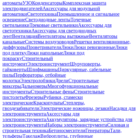
автоматы
УЗО
Конденсаторы
Комплексная защита
электродвигателей
Аксессуары для модульной
автоматики
Светотехника
Промышленное и сигнальное
освещение
Светодиодные ленты
Точечные
светильники
Трековые светильники
Аксессуары для
светотехники
Аксессуары для светодиодных
лент
Вентиляция
Вентиляторы вытяжные
Вентиляторы
канальные
Системы воздуховодов
Решетки вентиляционные,
диффузоры
Проветриватели
Люки
Люки ревизионные
Люки
под плитку
Люки напольные
Люки под
покраску
Строительный
инструмент
Электроинструмент
Шуруповерты,
гайковерты
Шлифмашины
Циркулярные, сабельные
пилы
Перфораторы, отбойные
молотки
Электролобзики
Дрели
Строительные
миксеры
Дальномеры
Многофункциональные
инструменты
Строительные фены
Строительные
пистолеты
Фрезеры
Рубанки, стамески
электрические
Краскопульты
Степлеры,
гвоздезабиватели
Электрические ножницы, резаки
Насадки для
электроинструмента
Аксессуары для
электроинструмента
Аккумуляторы, зарядные устройства для
электроинструмента
Наборы электроинструмента
Силовая и
строительная техника
Бетоносмесители
Генераторы
Тали,
тельферы
Такелаж
Виброплиты, глубинные