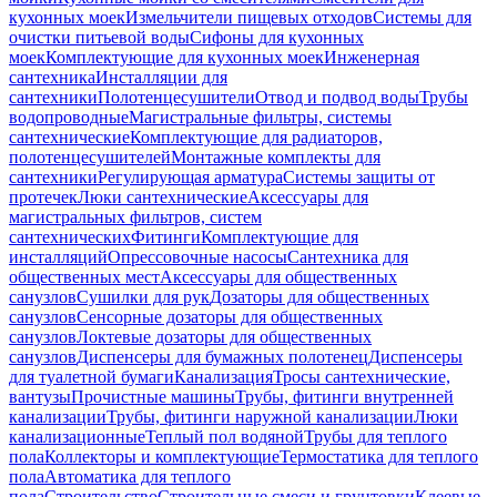
кухонных моек
Измельчители пищевых отходов
Системы для
очистки питьевой воды
Сифоны для кухонных
моек
Комплектующие для кухонных моек
Инженерная
сантехника
Инсталляции для
сантехники
Полотенцесушители
Отвод и подвод воды
Трубы
водопроводные
Магистральные фильтры, системы
сантехнические
Комплектующие для радиаторов,
полотенцесушителей
Монтажные комплекты для
сантехники
Регулирующая арматура
Системы защиты от
протечек
Люки сантехнические
Аксессуары для
магистральных фильтров, систем
сантехнических
Фитинги
Комплектующие для
инсталляций
Опрессовочные насосы
Сантехника для
общественных мест
Аксессуары для общественных
санузлов
Сушилки для рук
Дозаторы для общественных
санузлов
Сенсорные дозаторы для общественных
санузлов
Локтевые дозаторы для общественных
санузлов
Диспенсеры для бумажных полотенец
Диспенсеры
для туалетной бумаги
Канализация
Тросы сантехнические,
вантузы
Прочистные машины
Трубы, фитинги внутренней
канализации
Трубы, фитинги наружной канализации
Люки
канализационные
Теплый пол водяной
Трубы для теплого
пола
Коллекторы и комплектующие
Термостатика для теплого
пола
Автоматика для теплого
пола
Строительство
Строительные смеси и грунтовки
Клеевые