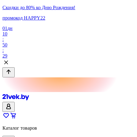
Скидки до 80% ко Дню Рождения!
промокод HAPPY22
01
дн
10
:
50
:
29
Каталог товаров