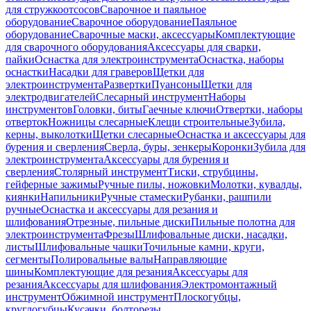
для стружкоотсосов
Сварочное и паяльное
оборудование
Сварочное оборудование
Паяльное
оборудование
Сварочные маски, аксессуары
Комплектующие
для сварочного оборудования
Аксессуары для сварки,
пайки
Оснастка для электроинструмента
Оснастка, наборы
оснастки
Насадки для граверов
Щетки для
электроинструмента
Развертки
Пуансоны
Щетки для
электродвигателей
Слесарный инструмент
Наборы
инструментов
Головки, биты
Гаечные ключи
Отвертки, наборы
отверток
Ножницы слесарные
Клещи строительные
Зубила,
керны, выколотки
Щетки слесарные
Оснастка и аксессуары для
бурения и сверления
Сверла, буры, зенкеры
Коронки
Зубила для
электроинструмента
Аксессуары для бурения и
сверления
Столярный инструмент
Тиски, струбцины,
гейферные зажимы
Ручные пилы, ножовки
Молотки, кувалды,
киянки
Напильники
Ручные стамески
Рубанки, рашпили
ручные
Оснастка и аксессуары для резания и
шлифования
Отрезные, пильные диски
Пильные полотна для
электроинструмента
Фрезы
Шлифовальные диски, насадки,
листы
Шлифовальные чашки
Точильные камни, круги,
сегменты
Полировальные валы
Направляющие
шины
Комплектующие для резания
Аксессуары для
резания
Аксессуары для шлифования
Электромонтажный
инструмент
Обжимной инструмент
Плоскогубцы,
круглогубцы
Кусачки, болторезы,