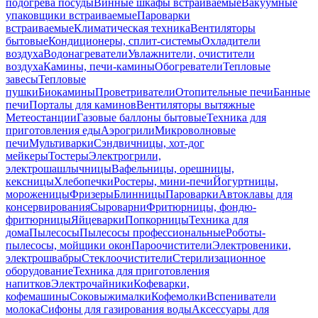
подогрева посуды
Винные шкафы встраиваемые
Вакуумные
упаковщики встраиваемые
Пароварки
встраиваемые
Климатическая техника
Вентиляторы
бытовые
Кондиционеры, сплит-системы
Охладители
воздуха
Водонагреватели
Увлажнители, очистители
воздуха
Камины, печи-камины
Обогреватели
Тепловые
завесы
Тепловые
пушки
Биокамины
Проветриватели
Отопительные печи
Банные
печи
Порталы для каминов
Вентиляторы вытяжные
Метеостанции
Газовые баллоны бытовые
Техника для
приготовления еды
Аэрогрили
Микроволновые
печи
Мультиварки
Сэндвичницы, хот-дог
мейкеры
Тостеры
Электрогрили,
электрошашлычницы
Вафельницы, орешницы,
кексницы
Хлебопечки
Ростеры, мини-печи
Йогуртницы,
мороженицы
Фризеры
Блинницы
Пароварки
Автоклавы для
консервирования
Сыроварни
Фритюрницы, фондю-
фритюрницы
Яйцеварки
Попкорницы
Техника для
дома
Пылесосы
Пылесосы профессиональные
Роботы-
пылесосы, мойщики окон
Пароочистители
Электровеники,
электрошвабры
Стеклоочистители
Стерилизационное
оборудование
Техника для приготовления
напитков
Электрочайники
Кофеварки,
кофемашины
Соковыжималки
Кофемолки
Вспениватели
молока
Сифоны для газирования воды
Аксессуары для