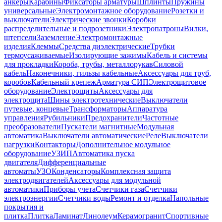
анкеры
Карабины
Фиксаторы арматуры
Шплинты
Пружины
универсальные
Электромонтажное оборудование
Розетки и
выключатели
Электрические звонки
Коробки
распределительные и подрозетники
Электропатроны
Вилки,
штепсели
Заземление
Электромонтажные
изделия
Клеммы
Средства диэлектрические
Трубки
термоусаживаемые
Изолирующие зажимы
Кабель и системы
для прокладки
Короба, трубы, металлорукав
Силовой
кабель
Наконечники, гильзы кабельные
Аксессуары для труб,
коробов
Кабельный крепеж
Арматура СИП
Электрощитовое
оборудование
Электрощиты
Аксессуары для
электрощита
Шины электротехнические
Выключатели
путевые, концевые
Трансформаторы
Аппаратура
управления
Рубильники
Предохранители
Частотные
преобразователи
Пускатели магнитные
Модульная
автоматика
Выключатели автоматические
Реле
Выключатели
нагрузки
Контакторы
Дополнительное модульное
оборудование
УЗИП
Автоматика пуска
двигателя
Дифференциальные
автоматы
УЗО
Конденсаторы
Комплексная защита
электродвигателей
Аксессуары для модульной
автоматики
Приборы учета
Счетчики газа
Счетчики
электроэнергии
Счетчики воды
Ремонт и отделка
Напольные
покрытия и
плитка
Плитка
Ламинат
Линолеум
Керамогранит
Спортивные