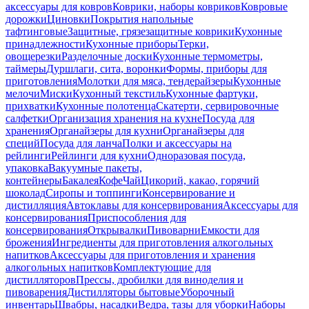
аксессуары для ковров
Коврики, наборы ковриков
Ковровые
дорожки
Циновки
Покрытия напольные
тафтинговые
Защитные, грязезащитные коврики
Кухонные
принадлежности
Кухонные приборы
Терки,
овощерезки
Разделочные доски
Кухонные термометры,
таймеры
Дуршлаги, сита, воронки
Формы, приборы для
приготовления
Молотки для мяса, тендерайзеры
Кухонные
мелочи
Миски
Кухонный текстиль
Кухонные фартуки,
прихватки
Кухонные полотенца
Скатерти, сервировочные
салфетки
Организация хранения на кухне
Посуда для
хранения
Органайзеры для кухни
Органайзеры для
специй
Посуда для ланча
Полки и аксессуары на
рейлинги
Рейлинги для кухни
Одноразовая посуда,
упаковка
Вакуумные пакеты,
контейнеры
Бакалея
Кофе
Чай
Цикорий, какао, горячий
шоколад
Сиропы и топпинги
Консервирование и
дистилляция
Автоклавы для консервирования
Аксессуары для
консервирования
Приспособления для
консервирования
Открывалки
Пивоварни
Емкости для
брожения
Ингредиенты для приготовления алкогольных
напитков
Аксессуары для приготовления и хранения
алкогольных напитков
Комплектующие для
дистилляторов
Прессы, дробилки для виноделия и
пивоварения
Дистилляторы бытовые
Уборочный
инвентарь
Швабры, насадки
Ведра, тазы для уборки
Наборы