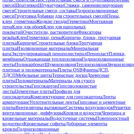
смеси
Шпатлевки
Штукатурки
Стяжки, самонивелирующие
смеси
Строительные смеси, составы
Гидроизоляционные
смеси
Грунтовки
Добавки для строительных смесей
Пены,
клеи, герметики
Жидкие гвозди
Герметики
Монтажная
пена
Клеи для обоев
Клеи для напольных
покрытий
Очистители, растворители
Фиксаторы
резьбы
Клеи
Герметики, пены
Кирпичи, блоки, тротуарная
плитка
Кирпичи
Строительные блоки
Тротуарная
плитка
Изоляционные материалы
Минеральная
вата
Экструдированный пенополистирол
Пенопласт
Пленки,
мембраны
Отражающая теплоизоляция
Гидроизоляционные
ленты
Поликарбонат
Шумоизоляция
Теплоизоляция
Звукоизоляц
плитные и пиломатериалы
Плиты OSB
Фанера
ДСП,
ЛДСП
Мебельные щиты
Террасные доски
Древесные
плиты
Пиломатериалы
Материалы для сухого
строительства
Гипсокартон
Гипсоволокнистые
листы
Цементные плиты
Профили для
гипсокартона
Комплектующие для гипсокартона
Ленты
армирующие
Уплотнительные ленты
Гипсовые и цементные
плиты
Вентиляторы вытяжные
Системы воздуховодов
Решетки
вентиляционные, диффузоры
Кровля и водосток
Черепица и
кровельные материалы
Водосточные системы
Поверхностный
водоотвод
Кровельные софиты
Доборные элементы
кровли
Гидроизоляционные