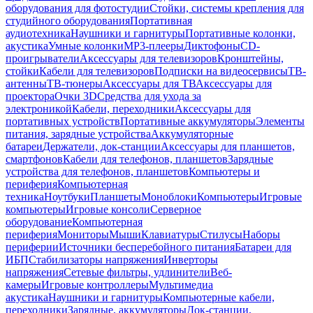
оборудования для фотостудии
Стойки, системы крепления для
студийного оборудования
Портативная
аудиотехника
Наушники и гарнитуры
Портативные колонки,
акустика
Умные колонки
MP3-плееры
Диктофоны
CD-
проигрыватели
Аксессуары для телевизоров
Кронштейны,
стойки
Кабели для телевизоров
Подписки на видеосервисы
ТВ-
антенны
ТВ-тюнеры
Аксессуары для ТВ
Аксессуары для
проектора
Очки 3D
Средства для ухода за
электроникой
Кабели, переходники
Аксессуары для
портативных устройств
Портативные аккумуляторы
Элементы
питания, зарядные устройства
Аккумуляторные
батареи
Держатели, док-станции
Аксессуары для планшетов,
смартфонов
Кабели для телефонов, планшетов
Зарядные
устройства для телефонов, планшетов
Компьютеры и
периферия
Компьютерная
техника
Ноутбуки
Планшеты
Моноблоки
Компьютеры
Игровые
компьютеры
Игровые консоли
Серверное
оборудование
Компьютерная
периферия
Мониторы
Мыши
Клавиатуры
Стилусы
Наборы
периферии
Источники бесперебойного питания
Батареи для
ИБП
Стабилизаторы напряжения
Инверторы
напряжения
Сетевые фильтры, удлинители
Веб-
камеры
Игровые контроллеры
Мультимедиа
акустика
Наушники и гарнитуры
Компьютерные кабели,
переходники
Зарядные, аккумуляторы
Док-станции,