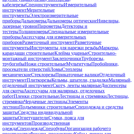
кабелерезы
Специнструменты
Измерительный
инструмент
Мерительные
инструменты
Электроизмерительные
приборы
Дальномеры
Дальномеры оптические
Нивелиры,
лазерные уровни
Пирометры
Детекторы и
тестеры
Толщиномеры
Специальные измерительные
приборы
Аксессуары для измерительных
приборов
Разметочный инструмент
Разметочные
инструменты
Инструменты для нарезки резьбы
Маркеры,
карандаши строительные
Клейма ударные
Строительно-
монтажный инструмент
Заклепочники
Труборезы,
трубогибы
Ножи строительные
Мультитулы
Пробойники,
просекатели отверстий
Ломы
Степлеры
механические
Стеклорезы
Прикаточные валики
Отделочный
инструмент
Плиткорезы
Кельмы, шпатели, гладилки
Малярный,
отделочный инструмент
Скотч, ленты малярные
Диспенсеры
для скотча
Аксессуары для малярных, отделочных
работ
Пленки строительные
Лестницы и стремянки
Лестницы,
стремянки
Чердачные лестницы
Элементы
лестниц
Подъемники строительные
Спецодежда и средства
защиты
Средства индивидуальной
защиты
Огнетушители
Сумки, пояса для
инструментов
Производственная
одежда
Спецодежда
Спецобувь
Организация рабочего
пространства
Фонари, прожекторы
Кейсы, ящики для