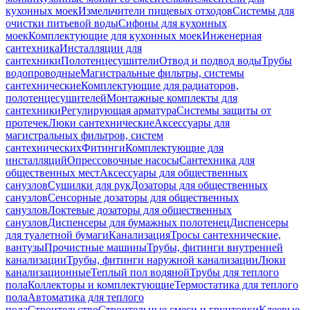
кухонных моек
Измельчители пищевых отходов
Системы для
очистки питьевой воды
Сифоны для кухонных
моек
Комплектующие для кухонных моек
Инженерная
сантехника
Инсталляции для
сантехники
Полотенцесушители
Отвод и подвод воды
Трубы
водопроводные
Магистральные фильтры, системы
сантехнические
Комплектующие для радиаторов,
полотенцесушителей
Монтажные комплекты для
сантехники
Регулирующая арматура
Системы защиты от
протечек
Люки сантехнические
Аксессуары для
магистральных фильтров, систем
сантехнических
Фитинги
Комплектующие для
инсталляций
Опрессовочные насосы
Сантехника для
общественных мест
Аксессуары для общественных
санузлов
Сушилки для рук
Дозаторы для общественных
санузлов
Сенсорные дозаторы для общественных
санузлов
Локтевые дозаторы для общественных
санузлов
Диспенсеры для бумажных полотенец
Диспенсеры
для туалетной бумаги
Канализация
Тросы сантехнические,
вантузы
Прочистные машины
Трубы, фитинги внутренней
канализации
Трубы, фитинги наружной канализации
Люки
канализационные
Теплый пол водяной
Трубы для теплого
пола
Коллекторы и комплектующие
Термостатика для теплого
пола
Автоматика для теплого
пола
Строительство
Строительные смеси и грунтовки
Клеевые