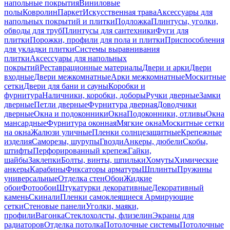
напольные покрытия
Виниловые
полы
Ковролин
Паркет
Искусственная трава
Аксессуары для
напольных покрытий и плитки
Подложка
Плинтусы, уголки,
обводы для труб
Плинтусы для сантехники
Фуги для
плитки
Порожки, профили для пола и плитки
Приспособления
для укладки плитки
Системы выравнивания
плитки
Аксессуары для напольных
покрытий
Реставрационные материалы
Двери и арки
Двери
входные
Двери межкомнатные
Арки межкомнатные
Москитные
сетки
Двери для бани и сауны
Коробки и
фурнитура
Наличники, коробки, доборы
Ручки дверные
Замки
дверные
Петли дверные
Фурнитура дверная
Доводчики
дверные
Окна и подоконники
Окна
Подоконники, отливы
Окна
мансардные
Фурнитура оконная
Мягкие окна
Москитные сетки
на окна
Жалюзи уличные
Пленки солнцезащитные
Крепежные
изделия
Саморезы, шурупы
Гвозди
Анкеры, дюбели
Скобы,
штифты
Перфорированный крепеж
Гайки,
шайбы
Заклепки
Болты, винты, шпильки
Хомуты
Химические
анкеры
Карабины
Фиксаторы арматуры
Шплинты
Пружины
универсальные
Отделка стен
Обои
Жидкие
обои
Фотообои
Штукатурки декоративные
Декоративный
камень
Скинали
Пленки самоклеящиеся
Армирующие
сетки
Стеновые панели
Уголки, маяки,
профили
Вагонка
Стеклохолсты, флизелин
Экраны для
радиаторов
Отделка потолка
Потолочные системы
Потолочные