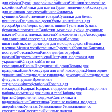
для уборки
Турки, заварочные чайники
Чайники заварочные,
кофейники
Чайники для плиты
Турки, молочники
Аксессуары
для чайников, электрочайников
Фильтры-
кувшины
Хозяйственные товары
Сушилки для белья,
прищепки
Гладильные доски
Урны, контейнеры для
мусора
Органайзеры, корзины, ящики
Туалетная бумага,
бумажные полотенца
Салфетки, мочалки, губки, мусорные
пакеты
Фольга, пленка, пакеты
Упаковочная тара
Аксессуары
для глажения
Аксессуары для стирки
Веревки,
шпагаты
Емкости, дозаторы для моющих средств
Вешалки-
плечики
Мешки хозяйственные
Сувениры
Копилки
Картины,
постеры
Фотоальбомы
Рамки для фотографий,
картин
Предметы интерьера
Шкатулки, подставки для
украшений
Статуэтки
Магниты
сувенирные
Иконы
Праздничный декор
Товары для
праздника
Елки
Аксессуары для елей новогодних
Новогодние
украшения
Светодиодные гирлянды, декорации
Светодиодные
фигуры, игрушки
Временные
татуировки
Фотобутафория
Товары для
маскарада
Подарки
Подарки, подарочные наборы
Подарочные
наборы косметики для лица и тела
Наборы для
бритья
Оформление подарков
Сантехника и
водоснабжение
Сантехника
Душевые кабины, поддоны,
двери
Ванны
Унитазы
Умывальники
Умывальники со
смесителями
Смесители
Душевые панели,