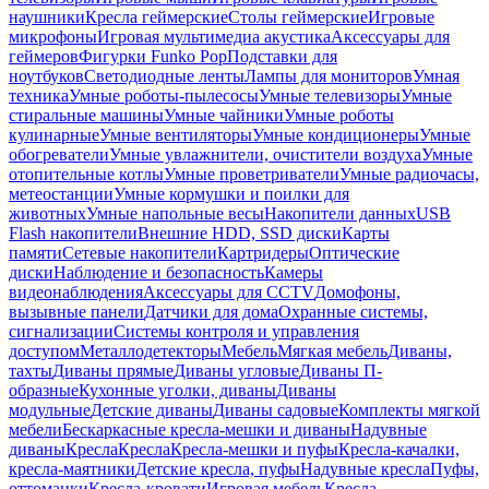
наушники
Кресла геймерские
Столы геймерские
Игровые
микрофоны
Игровая мультимедиа акустика
Аксессуары для
геймеров
Фигурки Funko Pop
Подставки для
ноутбуков
Светодиодные ленты
Лампы для мониторов
Умная
техника
Умные роботы-пылесосы
Умные телевизоры
Умные
стиральные машины
Умные чайники
Умные роботы
кулинарные
Умные вентиляторы
Умные кондиционеры
Умные
обогреватели
Умные увлажнители, очистители воздуха
Умные
отопительные котлы
Умные проветриватели
Умные радиочасы,
метеостанции
Умные кормушки и поилки для
животных
Умные напольные весы
Накопители данных
USB
Flash накопители
Внешние HDD, SSD диски
Карты
памяти
Сетевые накопители
Картридеры
Оптические
диски
Наблюдение и безопасность
Камеры
видеонаблюдения
Аксессуары для CCTV
Домофоны,
вызывные панели
Датчики для дома
Охранные системы,
сигнализации
Системы контроля и управления
доступом
Металлодетекторы
Мебель
Мягкая мебель
Диваны,
тахты
Диваны прямые
Диваны угловые
Диваны П-
образные
Кухонные уголки, диваны
Диваны
модульные
Детские диваны
Диваны садовые
Комплекты мягкой
мебели
Бескаркасные кресла-мешки и диваны
Надувные
диваны
Кресла
Кресла
Кресла-мешки и пуфы
Кресла-качалки,
кресла-маятники
Детские кресла, пуфы
Надувные кресла
Пуфы,
оттоманки
Кресла-кровати
Игровая мебель
Кресла