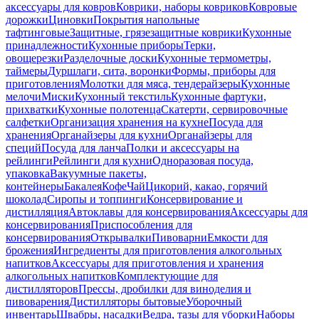
аксессуары для ковров
Коврики, наборы ковриков
Ковровые
дорожки
Циновки
Покрытия напольные
тафтинговые
Защитные, грязезащитные коврики
Кухонные
принадлежности
Кухонные приборы
Терки,
овощерезки
Разделочные доски
Кухонные термометры,
таймеры
Дуршлаги, сита, воронки
Формы, приборы для
приготовления
Молотки для мяса, тендерайзеры
Кухонные
мелочи
Миски
Кухонный текстиль
Кухонные фартуки,
прихватки
Кухонные полотенца
Скатерти, сервировочные
салфетки
Организация хранения на кухне
Посуда для
хранения
Органайзеры для кухни
Органайзеры для
специй
Посуда для ланча
Полки и аксессуары на
рейлинги
Рейлинги для кухни
Одноразовая посуда,
упаковка
Вакуумные пакеты,
контейнеры
Бакалея
Кофе
Чай
Цикорий, какао, горячий
шоколад
Сиропы и топпинги
Консервирование и
дистилляция
Автоклавы для консервирования
Аксессуары для
консервирования
Приспособления для
консервирования
Открывалки
Пивоварни
Емкости для
брожения
Ингредиенты для приготовления алкогольных
напитков
Аксессуары для приготовления и хранения
алкогольных напитков
Комплектующие для
дистилляторов
Прессы, дробилки для виноделия и
пивоварения
Дистилляторы бытовые
Уборочный
инвентарь
Швабры, насадки
Ведра, тазы для уборки
Наборы