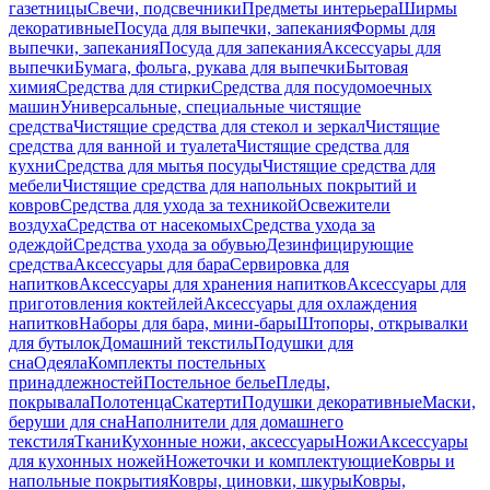
газетницы
Свечи, подсвечники
Предметы интерьера
Ширмы
декоративные
Посуда для выпечки, запекания
Формы для
выпечки, запекания
Посуда для запекания
Аксессуары для
выпечки
Бумага, фольга, рукава для выпечки
Бытовая
химия
Средства для стирки
Средства для посудомоечных
машин
Универсальные, специальные чистящие
средства
Чистящие средства для стекол и зеркал
Чистящие
средства для ванной и туалета
Чистящие средства для
кухни
Средства для мытья посуды
Чистящие средства для
мебели
Чистящие средства для напольных покрытий и
ковров
Средства для ухода за техникой
Освежители
воздуха
Средства от насекомых
Средства ухода за
одеждой
Средства ухода за обувью
Дезинфицирующие
средства
Аксессуары для бара
Сервировка для
напитков
Аксессуары для хранения напитков
Аксессуары для
приготовления коктейлей
Аксессуары для охлаждения
напитков
Наборы для бара, мини-бары
Штопоры, открывалки
для бутылок
Домашний текстиль
Подушки для
сна
Одеяла
Комплекты постельных
принадлежностей
Постельное белье
Пледы,
покрывала
Полотенца
Скатерти
Подушки декоративные
Маски,
беруши для сна
Наполнители для домашнего
текстиля
Ткани
Кухонные ножи, аксессуары
Ножи
Аксессуары
для кухонных ножей
Ножеточки и комплектующие
Ковры и
напольные покрытия
Ковры, циновки, шкуры
Ковры,