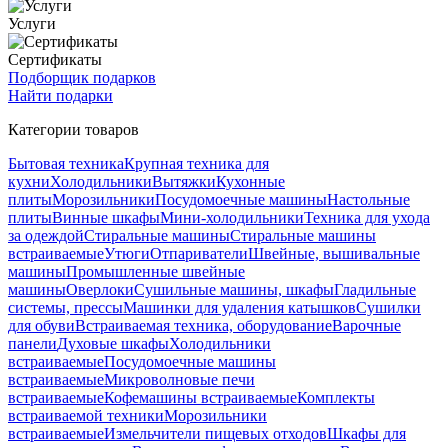
Услуги
Сертификаты
Подборщик подарков
Найти подарки
Категории товаров
Бытовая техника
Крупная техника для
кухни
Холодильники
Вытяжки
Кухонные
плиты
Морозильники
Посудомоечные машины
Настольные
плиты
Винные шкафы
Мини-холодильники
Техника для ухода
за одеждой
Стиральные машины
Стиральные машины
встраиваемые
Утюги
Отпариватели
Швейные, вышивальные
машины
Промышленные швейные
машины
Оверлоки
Сушильные машины, шкафы
Гладильные
системы, прессы
Машинки для удаления катышков
Сушилки
для обуви
Встраиваемая техника, оборудование
Варочные
панели
Духовые шкафы
Холодильники
встраиваемые
Посудомоечные машины
встраиваемые
Микроволновые печи
встраиваемые
Кофемашины встраиваемые
Комплекты
встраиваемой техники
Морозильники
встраиваемые
Измельчители пищевых отходов
Шкафы для