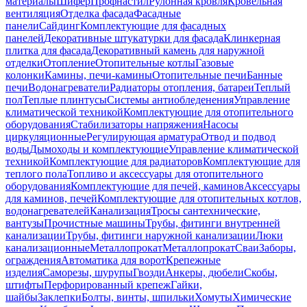
материалы
Шифер
Профнастил
Рулонная кровля
Кровельная
вентиляция
Отделка фасада
Фасадные
панели
Сайдинг
Комплектующие для фасадных
панелей
Декоративные штукатурки для фасада
Клинкерная
плитка для фасада
Декоративный камень для наружной
отделки
Отопление
Отопительные котлы
Газовые
колонки
Камины, печи-камины
Отопительные печи
Банные
печи
Водонагреватели
Радиаторы отопления, батареи
Теплый
пол
Теплые плинтусы
Системы антиобледенения
Управление
климатической техникой
Комплектующие для отопительного
оборудования
Стабилизаторы напряжения
Насосы
циркуляционные
Регулирующая арматура
Отвод и подвод
воды
Дымоходы и комплектующие
Управление климатической
техникой
Комплектующие для радиаторов
Комплектующие для
теплого пола
Топливо и аксессуары для отопительного
оборудования
Комплектующие для печей, каминов
Аксессуары
для каминов, печей
Комплектующие для отопительных котлов,
водонагревателей
Канализация
Тросы сантехнические,
вантузы
Прочистные машины
Трубы, фитинги внутренней
канализации
Трубы, фитинги наружной канализации
Люки
канализационные
Металлопрокат
Металлопрокат
Сваи
Заборы,
ограждения
Автоматика для ворот
Крепежные
изделия
Саморезы, шурупы
Гвозди
Анкеры, дюбели
Скобы,
штифты
Перфорированный крепеж
Гайки,
шайбы
Заклепки
Болты, винты, шпильки
Хомуты
Химические