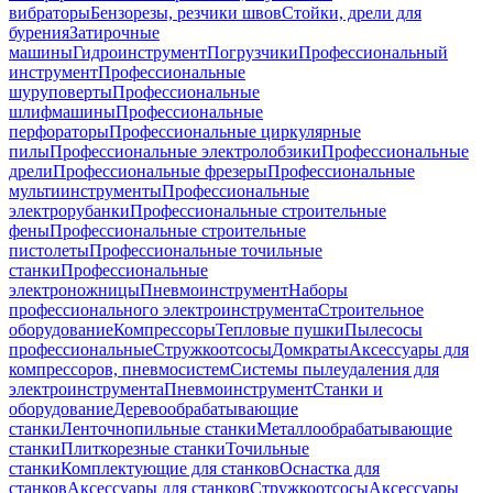
вибраторы
Бензорезы, резчики швов
Стойки, дрели для
бурения
Затирочные
машины
Гидроинструмент
Погрузчики
Профессиональный
инструмент
Профессиональные
шуруповерты
Профессиональные
шлифмашины
Профессиональные
перфораторы
Профессиональные циркулярные
пилы
Профессиональные электролобзики
Профессиональные
дрели
Профессиональные фрезеры
Профессиональные
мультиинструменты
Профессиональные
электрорубанки
Профессиональные строительные
фены
Профессиональные строительные
пистолеты
Профессиональные точильные
станки
Профессиональные
электроножницы
Пневмоинструмент
Наборы
профессионального электроинструмента
Строительное
оборудование
Компрессоры
Тепловые пушки
Пылесосы
профессиональные
Стружкоотсосы
Домкраты
Аксессуары для
компрессоров, пневмосистем
Системы пылеудаления для
электроинструмента
Пневмоинструмент
Станки и
оборудование
Деревообрабатывающие
станки
Ленточнопильные станки
Металлообрабатывающие
станки
Плиткорезные станки
Точильные
станки
Комплектующие для станков
Оснастка для
станков
Аксессуары для станков
Стружкоотсосы
Аксессуары