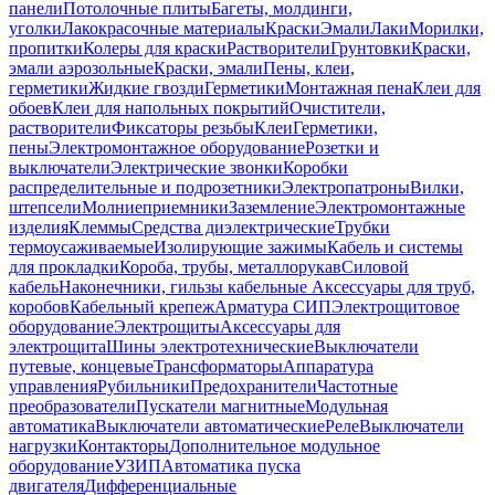
панели
Потолочные плиты
Багеты, молдинги,
уголки
Лакокрасочные материалы
Краски
Эмали
Лаки
Морилки,
пропитки
Колеры для краски
Растворители
Грунтовки
Краски,
эмали аэрозольные
Краски, эмали
Пены, клеи,
герметики
Жидкие гвозди
Герметики
Монтажная пена
Клеи для
обоев
Клеи для напольных покрытий
Очистители,
растворители
Фиксаторы резьбы
Клеи
Герметики,
пены
Электромонтажное оборудование
Розетки и
выключатели
Электрические звонки
Коробки
распределительные и подрозетники
Электропатроны
Вилки,
штепсели
Молниеприемники
Заземление
Электромонтажные
изделия
Клеммы
Средства диэлектрические
Трубки
термоусаживаемые
Изолирующие зажимы
Кабель и системы
для прокладки
Короба, трубы, металлорукав
Силовой
кабель
Наконечники, гильзы кабельные
Аксессуары для труб,
коробов
Кабельный крепеж
Арматура СИП
Электрощитовое
оборудование
Электрощиты
Аксессуары для
электрощита
Шины электротехнические
Выключатели
путевые, концевые
Трансформаторы
Аппаратура
управления
Рубильники
Предохранители
Частотные
преобразователи
Пускатели магнитные
Модульная
автоматика
Выключатели автоматические
Реле
Выключатели
нагрузки
Контакторы
Дополнительное модульное
оборудование
УЗИП
Автоматика пуска
двигателя
Дифференциальные