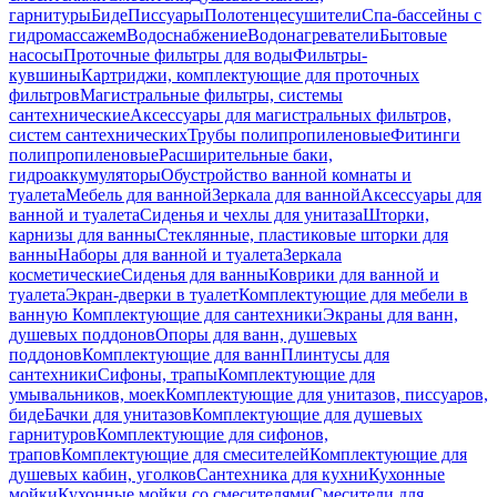
гарнитуры
Биде
Писсуары
Полотенцесушители
Спа-бассейны с
гидромассажем
Водоснабжение
Водонагреватели
Бытовые
насосы
Проточные фильтры для воды
Фильтры-
кувшины
Картриджи, комплектующие для проточных
фильтров
Магистральные фильтры, системы
сантехнические
Аксессуары для магистральных фильтров,
систем сантехнических
Трубы полипропиленовые
Фитинги
полипропиленовые
Расширительные баки,
гидроаккумуляторы
Обустройство ванной комнаты и
туалета
Мебель для ванной
Зеркала для ванной
Аксессуары для
ванной и туалета
Сиденья и чехлы для унитаза
Шторки,
карнизы для ванны
Стеклянные, пластиковые шторки для
ванны
Наборы для ванной и туалета
Зеркала
косметические
Сиденья для ванны
Коврики для ванной и
туалета
Экран-дверки в туалет
Комплектующие для мебели в
ванную
Комплектующие для сантехники
Экраны для ванн,
душевых поддонов
Опоры для ванн, душевых
поддонов
Комплектующие для ванн
Плинтусы для
сантехники
Сифоны, трапы
Комплектующие для
умывальников, моек
Комплектующие для унитазов, писсуаров,
биде
Бачки для унитазов
Комплектующие для душевых
гарнитуров
Комплектующие для сифонов,
трапов
Комплектующие для смесителей
Комплектующие для
душевых кабин, уголков
Сантехника для кухни
Кухонные
мойки
Кухонные мойки со смесителями
Смесители для