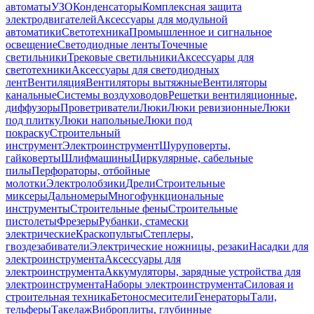
автоматы
УЗО
Конденсаторы
Комплексная защита
электродвигателей
Аксессуары для модульной
автоматики
Светотехника
Промышленное и сигнальное
освещение
Светодиодные ленты
Точечные
светильники
Трековые светильники
Аксессуары для
светотехники
Аксессуары для светодиодных
лент
Вентиляция
Вентиляторы вытяжные
Вентиляторы
канальные
Системы воздуховодов
Решетки вентиляционные,
диффузоры
Проветриватели
Люки
Люки ревизионные
Люки
под плитку
Люки напольные
Люки под
покраску
Строительный
инструмент
Электроинструмент
Шуруповерты,
гайковерты
Шлифмашины
Циркулярные, сабельные
пилы
Перфораторы, отбойные
молотки
Электролобзики
Дрели
Строительные
миксеры
Дальномеры
Многофункциональные
инструменты
Строительные фены
Строительные
пистолеты
Фрезеры
Рубанки, стамески
электрические
Краскопульты
Степлеры,
гвоздезабиватели
Электрические ножницы, резаки
Насадки для
электроинструмента
Аксессуары для
электроинструмента
Аккумуляторы, зарядные устройства для
электроинструмента
Наборы электроинструмента
Силовая и
строительная техника
Бетоносмесители
Генераторы
Тали,
тельферы
Такелаж
Виброплиты, глубинные