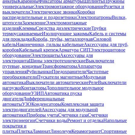
анкеры
Карабины
Фиксаторы арматуры
Шплинты
Пружины
универсальные
Электромонтажное оборудование
Розетки и
выключатели
Электрические звонки
Коробки
распределительные и подрозетники
Электропатроны
Вилки,
штепсели
Заземление
Электромонтажные
изделия
Клеммы
Средства диэлектрические
Трубки
термоусаживаемые
Изолирующие зажимы
Кабель и системы
для прокладки
Короба, трубы, металлорукав
Силовой
кабель
Наконечники, гильзы кабельные
Аксессуары для труб,
коробов
Кабельный крепеж
Арматура СИП
Электрощитовое
оборудование
Электрощиты
Аксессуары для
электрощита
Шины электротехнические
Выключатели
путевые, концевые
Трансформаторы
Аппаратура
управления
Рубильники
Предохранители
Частотные
преобразователи
Пускатели магнитные
Модульная
автоматика
Выключатели автоматические
Реле
Выключатели
нагрузки
Контакторы
Дополнительное модульное
оборудование
УЗИП
Автоматика пуска
двигателя
Дифференциальные
автоматы
УЗО
Конденсаторы
Комплексная защита
электродвигателей
Аксессуары для модульной
автоматики
Приборы учета
Счетчики газа
Счетчики
электроэнергии
Счетчики воды
Ремонт и отделка
Напольные
покрытия и
плитка
Плитка
Ламинат
Линолеум
Керамогранит
Спортивные