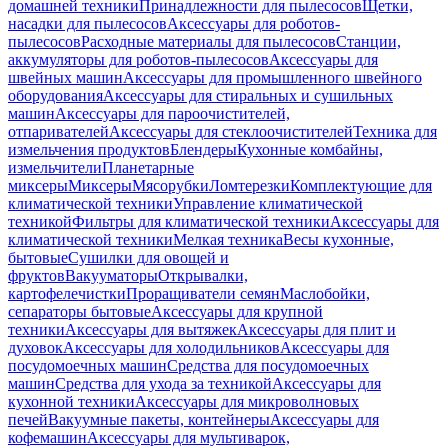
домашней техники
Принадлежности для пылесосов
Щетки,
насадки для пылесосов
Аксессуары для роботов-
пылесосов
Расходные материалы для пылесосов
Станции,
аккумуляторы для роботов-пылесосов
Аксессуары для
швейных машин
Аксессуары для промышленного швейного
оборудования
Аксессуары для стиральных и сушильных
машин
Аксессуары для пароочистителей,
отпаривателей
Аксессуары для стеклоочистителей
Техника для
измельчения продуктов
Блендеры
Кухонные комбайны,
измельчители
Планетарные
миксеры
Миксеры
Мясорубки
Ломтерезки
Комплектующие для
климатической техники
Управление климатической
техникой
Фильтры для климатической техники
Аксессуары для
климатической техники
Мелкая техника
Весы кухонные,
бытовые
Сушилки для овощей и
фруктов
Вакууматоры
Открывалки,
картофелечистки
Проращиватели семян
Маслобойки,
сепараторы бытовые
Аксессуары для крупной
техники
Аксессуары для вытяжек
Аксессуары для плит и
духовок
Аксессуары для холодильников
Аксессуары для
посудомоечных машин
Средства для посудомоечных
машин
Средства для ухода за техникой
Аксессуары для
кухонной техники
Аксессуары для микроволновых
печей
Вакуумные пакеты, контейнеры
Аксессуары для
кофемашин
Аксессуары для мультиварок,