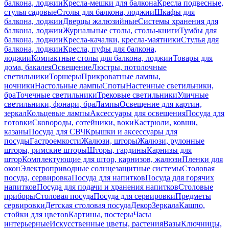
балкона, лоджии
Кресла-мешки для балкона
Кресла подвесные,
стулья садовые
Столы для балкона, лоджии
Шкафы для
балкона, лоджии
Дверцы жалюзийные
Системы хранения для
балкона, лоджии
Журнальные столы, столы-книги
Тумбы для
балкона, лоджии
Кресла-качалки, кресла-маятники
Стулья для
балкона, лоджии
Кресла, пуфы для балкона,
лоджии
Компактные столы для балкона, лоджии
Товары для
дома, бакалея
Освещение
Люстры, потолочные
светильники
Торшеры
Прикроватные лампы,
ночники
Настольные лампы
Споты
Настенные светильники,
бра
Точечные светильники
Трековые светильники
Уличные
светильники, фонари, бра
Лампы
Освещение для картин,
зеркал
Кольцевые лампы
Аксессуары для освещения
Посуда для
готовки
Сковороды, сотейники, воки
Кастрюли, ковши,
казаны
Посуда для СВЧ
Крышки и аксессуары для
посуды
Гастроемкости
Жалюзи, шторы
Жалюзи, рулонные
шторы, римские шторы
Шторы, гардины
Карнизы для
штор
Комплектующие для штор, карнизов, жалюзи
Пленки для
окон
Электроприводные солнцезащитные системы
Столовая
посуда, сервировка
Посуда для напитков
Посуда для горячих
напитков
Посуда для подачи и хранения напитков
Столовые
приборы
Столовая посуда
Посуда для сервировки
Предметы
сервировки
Детская столовая посуда
Декор
Зеркала
Кашпо,
стойки для цветов
Картины, постеры
Часы
интерьерные
Искусственные цветы, растения
Вазы
Ключницы,