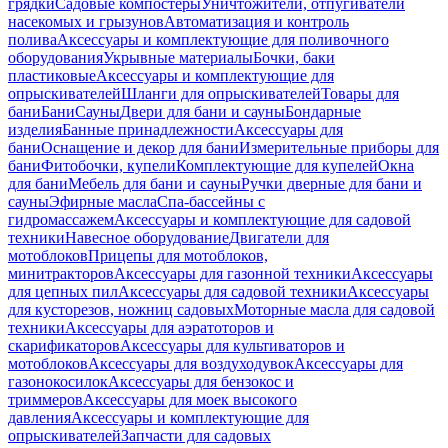
грядки
Садовые компостеры
Уничтожители, отпугиватели
насекомых и грызунов
Автоматизация и контроль
полива
Аксессуары и комплектующие для поливочного
оборудования
Укрывные материалы
Бочки, баки
пластиковые
Аксессуары и комплектующие для
опрыскивателей
Шланги для опрыскивателей
Товары для
бани
Бани
Сауны
Двери для бани и сауны
Бондарные
изделия
Банные принадлежности
Аксессуары для
бани
Оснащение и декор для бани
Измерительные приборы для
бани
Фитобочки, купели
Комплектующие для купелей
Окна
для бани
Мебель для бани и сауны
Ручки дверные для бани и
сауны
Эфирные масла
Спа-бассейны с
гидромассажем
Аксессуары и комплектующие для садовой
техники
Навесное оборудование
Двигатели для
мотоблоков
Прицепы для мотоблоков,
минитракторов
Аксессуары для газонной техники
Аксессуары
для цепных пил
Аксессуары для садовой техники
Аксессуары
для кусторезов, ножниц садовых
Моторные масла для садовой
техники
Аксессуары для аэратоторов и
скарификаторов
Аксессуары для культиваторов и
мотоблоков
Аксессуары для воздуходувок
Аксессуары для
газонокосилок
Аксессуары для бензокос и
триммеров
Аксессуары для моек высокого
давления
Аксессуары и комплектующие для
опрыскивателей
Запчасти для садовых