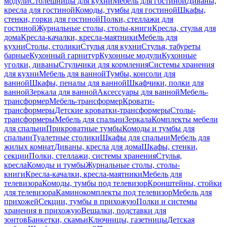
модули
Столешницы для кухни
Мебель для гостиной
Диваны,
кресла для гостиной
Комоды, тумбы для гостиной
Шкафы,
стенки, горки для гостиной
Полки, стеллажи для
гостиной
Журнальные столы, столы-книги
Кресла, стулья для
дома
Кресла-качалки, кресла-маятники
Мебель для
кухни
Столы, столики
Стулья для кухни
Стулья, табуреты
барные
Кухонный гарнитур
Кухонные модули
Кухонные
уголки, диваны
Стульчики для кормления
Системы хранения
для кухни
Мебель для ванной
Тумбы, консоли для
ванной
Шкафы, пеналы для ванной
Шкафчики, полки для
ванной
Зеркала для ванной
Аксессуары для ванной
Мебель-
трансформер
Мебель-трансформер
Кровати-
трансформеры
Детские кроватки-трансформеры
Столы-
трансформеры
Мебель для спальни
Зеркала
Комплекты мебели
для спальни
Прикроватные тумбы
Комоды и тумбы для
спальни
Туалетные столики
Шкафы для спальни
Мебель для
жилых комнат
Диваны, кресла для дома
Шкафы, стенки,
секции
Полки, стеллажи, системы хранения
Стулья,
кресла
Комоды и тумбы
Журнальные столы, столы-
книги
Кресла-качалки, кресла-маятники
Мебель для
телевизора
Комоды, тумбы под телевизор
Кронштейны, стойки
для телевизора
Каминокомплекты под телевизор
Мебель для
прихожей
Секции, тумбы в прихожую
Полки и системы
хранения в прихожую
Вешалки, подставки для
зонтов
Банкетки, скамьи
Ключницы, газетницы
Детская