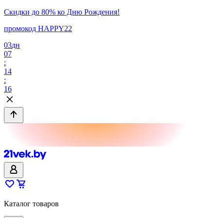
Скидки до 80% ко Дню Рождения!
промокод HAPPY22
03
дн
07
:
14
:
16
Каталог товаров