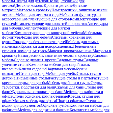
мебель
Шкафы для детской
Полки, стеллажи для
детской
Детские комоды
Кровати детские
Детские
матрасы
Матрасы в кроватку
Наматрасники, защитные чехлы
детские
Мебель для детского сада
Мебельная фурнитура и
аксессуары
Комплектующие для столов
Комплектующие для
стульев
Комплектующие для кроватей и кроваток
Аксессуары
для мебели
Комплектующие для мягкой
мебели
Комплектующие для корпусной мебели
Мебельная
фурнитура
Чехлы для мебели
Системы хранения для
кухни
Товары для безопасности детей
Мебель для самых
маленьких
Кроватки для новорожденных
Пеленальные
столики, комоды, матрасы
Манежи, кровати-манежи
Матрасы в
кроватку
Наматрасники, защитные чехлы в кроватку
Садовая
мебель
Садовые диваны, кресла
Садовые стулья
Садовые,
уличные столы
Комплекты мебели для сада
Гамаки,
шезлонги
Качели садовые
Надувная мебель
Кухни
походные
Столы для сада
Мебель для учебы
Столы, стулья
детские
Письменные столы
Растущие столы и парты
Растущие
кресла и стулья для учебы
Мебель для бани и сауны
Стулья,
табуретки, подставки для бани
Скамьи для бани
Столы для
бани
Журнальные столики для бани
Мебель для кабинета и
офиса
Столы офисные, компьютерные
Кресла, стулья для
офиса
Мягкая мебель для офиса
Шкафы офисные
Стеллажи,
полки для документов
Офисные тумбы
Комплекты мебели для
кабинета
Мебель для лоджии и балкона
Комплекты мебели для