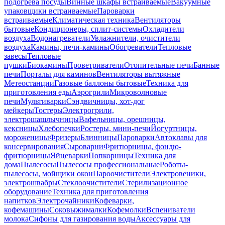
подогрева посуды
Винные шкафы встраиваемые
Вакуумные
упаковщики встраиваемые
Пароварки
встраиваемые
Климатическая техника
Вентиляторы
бытовые
Кондиционеры, сплит-системы
Охладители
воздуха
Водонагреватели
Увлажнители, очистители
воздуха
Камины, печи-камины
Обогреватели
Тепловые
завесы
Тепловые
пушки
Биокамины
Проветриватели
Отопительные печи
Банные
печи
Порталы для каминов
Вентиляторы вытяжные
Метеостанции
Газовые баллоны бытовые
Техника для
приготовления еды
Аэрогрили
Микроволновые
печи
Мультиварки
Сэндвичницы, хот-дог
мейкеры
Тостеры
Электрогрили,
электрошашлычницы
Вафельницы, орешницы,
кексницы
Хлебопечки
Ростеры, мини-печи
Йогуртницы,
мороженицы
Фризеры
Блинницы
Пароварки
Автоклавы для
консервирования
Сыроварни
Фритюрницы, фондю-
фритюрницы
Яйцеварки
Попкорницы
Техника для
дома
Пылесосы
Пылесосы профессиональные
Роботы-
пылесосы, мойщики окон
Пароочистители
Электровеники,
электрошвабры
Стеклоочистители
Стерилизационное
оборудование
Техника для приготовления
напитков
Электрочайники
Кофеварки,
кофемашины
Соковыжималки
Кофемолки
Вспениватели
молока
Сифоны для газирования воды
Аксессуары для