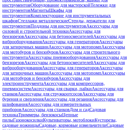
инструментов
Оборудование для мастерской
Тележки для
инструментов
Магниты
Шкафы для
инструментов
Комплектующие для инструментальных
шкафов
Стеллажи металлические
Стенды, держатели для
инструментов
Поддоны для инструментов
Аксессуары для
силовой и строительной техники
Аксессуары для
бензорезов
Аксессуары для бетоносмесителей
Аксессуары для
виброоборудования
Аксессуары для генераторов
Аксессуары
для затирочных машин
Аксессуары для мотопомп
Аксессуары
для мотобуров и бензобуров
Аксессуары для строительного
инструмента
Аксессуары пневмооборудования
Аксессуары для
бензорезов
Аксессуары для бетоносмесителей
Аксессуары для
виброоборудования
Аксессуары для генераторов
Аксессуары
для затирочных машин
Аксессуары для мотопомп
Аксессуары
для мотобуров и бензобуров
Аксессуары для
электроинструмента
Аксессуары для компрессоров,
пневмосистем
Аксессуары для сварки, пайки
Аксессуары для
станков
Аксессуары для стружкоотсосов
Аксессуары для
бурения и сверления
Аксессуары для резания
Аксессуары для
шлифования
Аксессуары для измерительных
приборов
Аксессуары для станков
Дом и сад
Садовая
техника
Триммеры, бензокосы
Цепные
пилы
Газонокосилки
Культиваторы, мотоблоки
Кусторезы,
садовые ножницы
Садовые, кормовые измельчители
Садовые