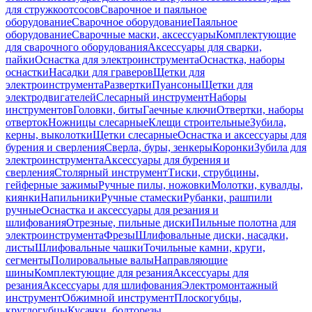
для стружкоотсосов
Сварочное и паяльное
оборудование
Сварочное оборудование
Паяльное
оборудование
Сварочные маски, аксессуары
Комплектующие
для сварочного оборудования
Аксессуары для сварки,
пайки
Оснастка для электроинструмента
Оснастка, наборы
оснастки
Насадки для граверов
Щетки для
электроинструмента
Развертки
Пуансоны
Щетки для
электродвигателей
Слесарный инструмент
Наборы
инструментов
Головки, биты
Гаечные ключи
Отвертки, наборы
отверток
Ножницы слесарные
Клещи строительные
Зубила,
керны, выколотки
Щетки слесарные
Оснастка и аксессуары для
бурения и сверления
Сверла, буры, зенкеры
Коронки
Зубила для
электроинструмента
Аксессуары для бурения и
сверления
Столярный инструмент
Тиски, струбцины,
гейферные зажимы
Ручные пилы, ножовки
Молотки, кувалды,
киянки
Напильники
Ручные стамески
Рубанки, рашпили
ручные
Оснастка и аксессуары для резания и
шлифования
Отрезные, пильные диски
Пильные полотна для
электроинструмента
Фрезы
Шлифовальные диски, насадки,
листы
Шлифовальные чашки
Точильные камни, круги,
сегменты
Полировальные валы
Направляющие
шины
Комплектующие для резания
Аксессуары для
резания
Аксессуары для шлифования
Электромонтажный
инструмент
Обжимной инструмент
Плоскогубцы,
круглогубцы
Кусачки, болторезы,