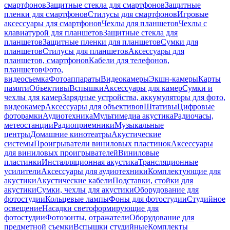
смартфонов
Защитные стекла для смартфонов
Защитные
пленки для смартфонов
Стилусы для смартфонов
Игровые
аксессуары для смартфонов
Чехлы для планшетов
Чехлы с
клавиатурой для планшетов
Защитные стекла для
планшетов
Защитные пленки для планшетов
Сумки для
планшетов
Стилусы для планшетов
Аксессуары для
планшетов, смартфонов
Кабели для телефонов,
планшетов
Фото,
видеосъемка
Фотоаппараты
Видеокамеры
Экшн-камеры
Карты
памяти
Объективы
Вспышки
Аксессуары для камер
Сумки и
чехлы для камер
Зарядные устройства, аккумуляторы для фото,
видеокамер
Аксессуары для объективов
Штативы
Цифровые
фоторамки
Аудиотехника
Мультимедиа акустика
Радиочасы,
метеостанции
Радиоприемники
Музыкальные
центры
Домашние кинотеатры
Акустические
системы
Проигрыватели виниловых пластинок
Аксессуары
для виниловых проигрывателей
Виниловые
пластинки
Инсталляционная акустика
Трансляционные
усилители
Аксессуары для аудиотехники
Комплектующие для
акустики
Акустические кабели
Подставки, стойки для
акустики
Сумки, чехлы для акустики
Оборудование для
фотостудии
Кольцевые лампы
Фоны для фотостудии
Студийное
освещение
Насадки светоформирующие для
фотостудии
Фотозонты, отражатели
Оборудование для
предметной съемки
Вспышки студийные
Комплекты