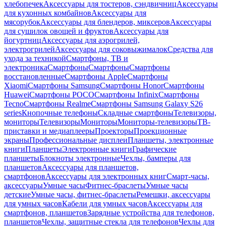
хлебопечек
Аксессуары для тостеров, сэндвичниц
Аксессуары
для кухонных комбайнов
Аксессуары для
мясорубок
Аксессуары для блендеров, миксеров
Аксессуары
для сушилок овощей и фруктов
Аксессуары для
йогуртниц
Аксессуары для аэрогрилей,
электрогрилей
Аксессуары для соковыжималок
Средства для
ухода за техникой
Смартфоны, ТВ и
электроника
Смартфоны
Смартфоны
Смартфоны
восстановленные
Смартфоны Apple
Смартфоны
Xiaomi
Смартфоны Samsung
Смартфоны Honor
Смартфоны
Huawei
Смартфоны POCO
Смартфоны Infinix
Смартфоны
Tecno
Смартфоны Realme
Смартфоны Samsung Galaxy S26
series
Кнопочные телефоны
Складные смартфоны
Телевизоры,
мониторы
Телевизоры
Мониторы
Мониторы-телевизоры
ТВ-
приставки и медиаплееры
Проекторы
Проекционные
экраны
Профессиональные дисплеи
Планшеты, электронные
книги
Планшеты
Электронные книги
Графические
планшеты
Блокноты электронные
Чехлы, бамперы для
планшетов
Аксессуары для планшетов,
смартфонов
Аксессуары для электронных книг
Смарт-часы,
аксессуары
Умные часы
Фитнес-браслеты
Умные часы
детские
Умные часы, фитнес-браслеты
Ремешки, аксессуары
для умных часов
Кабели для умных часов
Аксессуары для
смартфонов, планшетов
Зарядные устройства для телефонов,
планшетов
Чехлы, защитные стекла для телефонов
Чехлы для