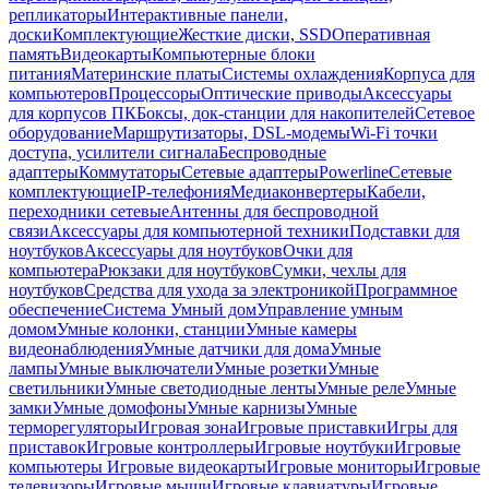
репликаторы
Интерактивные панели,
доски
Комплектующие
Жесткие диски, SSD
Оперативная
память
Видеокарты
Компьютерные блоки
питания
Материнские платы
Системы охлаждения
Корпуса для
компьютеров
Процессоры
Оптические приводы
Аксессуары
для корпусов ПК
Боксы, док-станции для накопителей
Сетевое
оборудование
Маршрутизаторы, DSL-модемы
Wi-Fi точки
доступа, усилители сигнала
Беспроводные
адаптеры
Коммутаторы
Сетевые адаптеры
Powerline
Сетевые
комплектующие
IP-телефония
Медиаконвертеры
Кабели,
переходники сетевые
Антенны для беспроводной
связи
Аксессуары для компьютерной техники
Подставки для
ноутбуков
Аксессуары для ноутбуков
Очки для
компьютера
Рюкзаки для ноутбуков
Сумки, чехлы для
ноутбуков
Средства для ухода за электроникой
Программное
обеспечение
Система Умный дом
Управление умным
домом
Умные колонки, станции
Умные камеры
видеонаблюдения
Умные датчики для дома
Умные
лампы
Умные выключатели
Умные розетки
Умные
светильники
Умные светодиодные ленты
Умные реле
Умные
замки
Умные домофоны
Умные карнизы
Умные
терморегуляторы
Игровая зона
Игровые приставки
Игры для
приставок
Игровые контроллеры
Игровые ноутбуки
Игровые
компьютеры
Игровые видеокарты
Игровые мониторы
Игровые
телевизоры
Игровые мыши
Игровые клавиатуры
Игровые