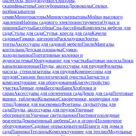
пылесосы, воздуходувки
Аэраторы,
скарификаторы
Снегоуборщики
Дровоколы
Сеялки,
разбрасыватели
семян
Минитракторы
Миникультиваторы
Мойки высокого
давления
Наборы садового электроинструмента
Отдых и
пикник
Батуты
Бассейны
Спа-бассейны
Комплекты мебели для
сада
Столы для сада
Стулья, кресла для сада
Качели
садовые
Гамаки, шезлонги
Раскладушки
Зонты,
тенты
Аксессуары для садовой мебели
Грили
Мангалы,
коптильни
Детская площадка
Сумки-
холодильники
Портативные колонки и
аудиосистемы
Оборудование для участка
Бытовые насосы
Люки
канализационные
Пруды, аксессуары для прудов
Фильтры,
насосы, стерилизаторы для прудов
Компрессоры для
прудов
Станции биологической очистки
Запчасти и
комплектующие для оборудования
Благоустройство
участка
Дачные дома
Беседки
Бани
Хозблоки и
сараи
Аксессуары для озеленения сада
Декор для сада
Почтовые
ящики, таблички
Козырьки
Скворечники, кормушки для
птиц
Домики для насекомых
Фонтаны, скульптуры для
сада
Пруды, аксессуары для прудов
Уличные
обогреватели
Уличные светильники
Противогололедные
реагенты
Декоративный щебень
Сад и огород
Поливочное
оборудование
Садовые опрыскиватели
Шланги для дома и
сада
Парники
Теплицы
Комплектующие для теплиц
Модульные