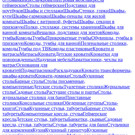
геймерские
Столы геймерские
Подставки для
ноутбуков
Шкафы и стеллажи
Шкафы
Стенки, горки
Шкафы-
купе
Шкафы-гармошки
Шкафы-пеналы для жилой
комнаты
Шкафы с витриной, буфеты
Шкафы, секции в
прихожую
Полки, стеллажи, системы хранения
Шкафы для
ванной комнаты
Вешалки, подставки для зонтов
Комоды,
тумбы
Комоды
Тумбы
Прикроватные тумбы
Обувницы, тумбы в
прихожую
Комоды, тумбы для ванной
Пеленальные столики,
комоды
Тумбы под ТВ
Комоды пластиковые
Кровати и
матрасы
Матрасы
Кровати
Детские кровати
Кроватки для
новорожденных
Надувная мебель
Наматрасники, чехлы на
матрас
Основания для
кроватей
Подматрасники
Раскладушки
Кровати-трансформеры,
шкафы-кровати
Кровати-домики
Столы
Кухонные
столы
Барные столы
Столы письменные,
компьютерные
Детские столы
Туалетные столики
Журнальные
столы
Садовые столы
Растущие столы и парты
Столы,
журнальные столики для бани
Приставные
столики
Консольные столики
Обеденные группы
Столы-
книги
Стулья
Кухонные стулья, табуреты
Барные стулья,
табуреты
Компьютерные кресла, стулья
Геймерские
кресла
Детские стулья, табуреты
Банкетки, скамьи
Садовые
кресла, стулья, табуреты
Стулья, табуреты для бани
Стульчики
для кормления
Кухня
Кухонный гарнитур
Кухонные