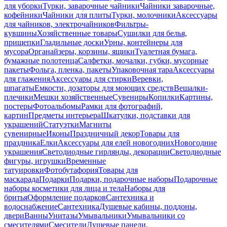
для уборки
Турки, заварочные чайники
Чайники заварочные,
кофейники
Чайники для плиты
Турки, молочники
Аксессуары
для чайников, электрочайников
Фильтры-
кувшины
Хозяйственные товары
Сушилки для белья,
прищепки
Гладильные доски
Урны, контейнеры для
мусора
Органайзеры, корзины, ящики
Туалетная бумага,
бумажные полотенца
Салфетки, мочалки, губки, мусорные
пакеты
Фольга, пленка, пакеты
Упаковочная тара
Аксессуары
для глажения
Аксессуары для стирки
Веревки,
шпагаты
Емкости, дозаторы для моющих средств
Вешалки-
плечики
Мешки хозяйственные
Сувениры
Копилки
Картины,
постеры
Фотоальбомы
Рамки для фотографий,
картин
Предметы интерьера
Шкатулки, подставки для
украшений
Статуэтки
Магниты
сувенирные
Иконы
Праздничный декор
Товары для
праздника
Елки
Аксессуары для елей новогодних
Новогодние
украшения
Светодиодные гирлянды, декорации
Светодиодные
фигуры, игрушки
Временные
татуировки
Фотобутафория
Товары для
маскарада
Подарки
Подарки, подарочные наборы
Подарочные
наборы косметики для лица и тела
Наборы для
бритья
Оформление подарков
Сантехника и
водоснабжение
Сантехника
Душевые кабины, поддоны,
двери
Ванны
Унитазы
Умывальники
Умывальники со
смесителями
Смесители
Душевые панели,