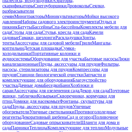
пылесосы, воздуходувки
Аэраторы,
скарификаторы
Снегоуборщики
Дровоколы
Сеялки,
разбрасыватели
семян
Минитракторы
Миникультиваторы
Мойки высокого
давления
Наборы садового электроинструмента
Отдых и
пикник
Батуты
Бассейны
Спа-бассейны
Комплекты мебели для
сада
Столы для сада
Стулья, кресла для сада
Качели
садовые
Гамаки, шезлонги
Раскладушки
Зонты,
тенты
Аксессуары для садовой мебели
Грили
Мангалы,
коптильни
Детская площадка
Сумки-
холодильники
Портативные колонки и
аудиосистемы
Оборудование для участка
Бытовые насосы
Люки
канализационные
Пруды, аксессуары для прудов
Фильтры,
насосы, стерилизаторы для прудов
Компрессоры для
прудов
Станции биологической очистки
Запчасти и
комплектующие для оборудования
Благоустройство
участка
Дачные дома
Беседки
Бани
Хозблоки и
сараи
Аксессуары для озеленения сада
Декор для сада
Почтовые
ящики, таблички
Козырьки
Скворечники, кормушки для
птиц
Домики для насекомых
Фонтаны, скульптуры для
сада
Пруды, аксессуары для прудов
Уличные
обогреватели
Уличные светильники
Противогололедные
реагенты
Декоративный щебень
Сад и огород
Поливочное
оборудование
Садовые опрыскиватели
Шланги для дома и
сада
Парники
Теплицы
Комплектующие для теплиц
Модульные