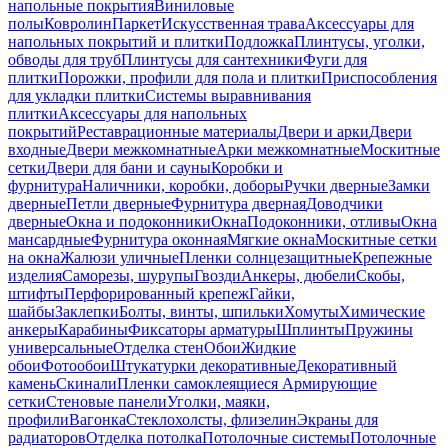
напольные покрытия
Виниловые
полы
Ковролин
Паркет
Искусственная трава
Аксессуары для
напольных покрытий и плитки
Подложка
Плинтусы, уголки,
обводы для труб
Плинтусы для сантехники
Фуги для
плитки
Порожки, профили для пола и плитки
Приспособления
для укладки плитки
Системы выравнивания
плитки
Аксессуары для напольных
покрытий
Реставрационные материалы
Двери и арки
Двери
входные
Двери межкомнатные
Арки межкомнатные
Москитные
сетки
Двери для бани и сауны
Коробки и
фурнитура
Наличники, коробки, доборы
Ручки дверные
Замки
дверные
Петли дверные
Фурнитура дверная
Доводчики
дверные
Окна и подоконники
Окна
Подоконники, отливы
Окна
мансардные
Фурнитура оконная
Мягкие окна
Москитные сетки
на окна
Жалюзи уличные
Пленки солнцезащитные
Крепежные
изделия
Саморезы, шурупы
Гвозди
Анкеры, дюбели
Скобы,
штифты
Перфорированный крепеж
Гайки,
шайбы
Заклепки
Болты, винты, шпильки
Хомуты
Химические
анкеры
Карабины
Фиксаторы арматуры
Шплинты
Пружины
универсальные
Отделка стен
Обои
Жидкие
обои
Фотообои
Штукатурки декоративные
Декоративный
камень
Скинали
Пленки самоклеящиеся
Армирующие
сетки
Стеновые панели
Уголки, маяки,
профили
Вагонка
Стеклохолсты, флизелин
Экраны для
радиаторов
Отделка потолка
Потолочные системы
Потолочные