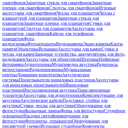
смартфонов
Защитные стекла для смартфонов
Защитные
пленки для смартфонов
Стилусы для смартфонов
Игровые
аксессуары для смартфонов
Чехлы для планшетов
Чехлы с
клавиатурой для планшетов
Защитные стекла для
планшетов
Защитные пленки для планшетов
Сумки для
планшетов
Стилусы для планшетов
Аксессуары для
планшетов, смартфонов
Кабели для телефонов,
планшетов
Фото,
видеосъемка
Фотоаппараты
Видеокамеры
Экшн-камеры
Карты
памяти
Объективы
Вспышки
Аксессуары для камер
Сумки и
чехлы для камер
Зарядные устройства, аккумуляторы для фото,
видеокамер
Аксессуары для объективов
Штативы
Цифровые
фоторамки
Аудиотехника
Мультимедиа акустика
Радиочасы,
метеостанции
Радиоприемники
Музыкальные
центры
Домашние кинотеатры
Акустические
системы
Проигрыватели виниловых пластинок
Аксессуары
для виниловых проигрывателей
Виниловые
пластинки
Инсталляционная акустика
Трансляционные
усилители
Аксессуары для аудиотехники
Комплектующие для
акустики
Акустические кабели
Подставки, стойки для
акустики
Сумки, чехлы для акустики
Оборудование для
фотостудии
Кольцевые лампы
Фоны для фотостудии
Студийное
освещение
Насадки светоформирующие для
фотостудии
Фотозонты, отражатели
Оборудование для
предметной съемки
Вспышки студийные
Комплекты