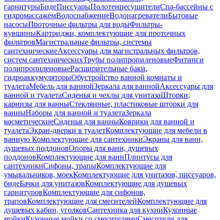
гарнитуры
Биде
Писсуары
Полотенцесушители
Спа-бассейны с
гидромассажем
Водоснабжение
Водонагреватели
Бытовые
насосы
Проточные фильтры для воды
Фильтры-
кувшины
Картриджи, комплектующие для проточных
фильтров
Магистральные фильтры, системы
сантехнические
Аксессуары для магистральных фильтров,
систем сантехнических
Трубы полипропиленовые
Фитинги
полипропиленовые
Расширительные баки,
гидроаккумуляторы
Обустройство ванной комнаты и
туалета
Мебель для ванной
Зеркала для ванной
Аксессуары для
ванной и туалета
Сиденья и чехлы для унитаза
Шторки,
карнизы для ванны
Стеклянные, пластиковые шторки для
ванны
Наборы для ванной и туалета
Зеркала
косметические
Сиденья для ванны
Коврики для ванной и
туалета
Экран-дверки в туалет
Комплектующие для мебели в
ванную
Комплектующие для сантехники
Экраны для ванн,
душевых поддонов
Опоры для ванн, душевых
поддонов
Комплектующие для ванн
Плинтусы для
сантехники
Сифоны, трапы
Комплектующие для
умывальников, моек
Комплектующие для унитазов, писсуаров,
биде
Бачки для унитазов
Комплектующие для душевых
гарнитуров
Комплектующие для сифонов,
трапов
Комплектующие для смесителей
Комплектующие для
душевых кабин, уголков
Сантехника для кухни
Кухонные
мойки
Кухонные мойки со смесителями
Смесители для