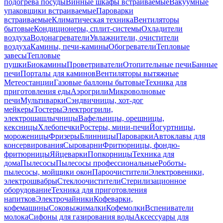
подогрева посуды
Винные шкафы встраиваемые
Вакуумные
упаковщики встраиваемые
Пароварки
встраиваемые
Климатическая техника
Вентиляторы
бытовые
Кондиционеры, сплит-системы
Охладители
воздуха
Водонагреватели
Увлажнители, очистители
воздуха
Камины, печи-камины
Обогреватели
Тепловые
завесы
Тепловые
пушки
Биокамины
Проветриватели
Отопительные печи
Банные
печи
Порталы для каминов
Вентиляторы вытяжные
Метеостанции
Газовые баллоны бытовые
Техника для
приготовления еды
Аэрогрили
Микроволновые
печи
Мультиварки
Сэндвичницы, хот-дог
мейкеры
Тостеры
Электрогрили,
электрошашлычницы
Вафельницы, орешницы,
кексницы
Хлебопечки
Ростеры, мини-печи
Йогуртницы,
мороженицы
Фризеры
Блинницы
Пароварки
Автоклавы для
консервирования
Сыроварни
Фритюрницы, фондю-
фритюрницы
Яйцеварки
Попкорницы
Техника для
дома
Пылесосы
Пылесосы профессиональные
Роботы-
пылесосы, мойщики окон
Пароочистители
Электровеники,
электрошвабры
Стеклоочистители
Стерилизационное
оборудование
Техника для приготовления
напитков
Электрочайники
Кофеварки,
кофемашины
Соковыжималки
Кофемолки
Вспениватели
молока
Сифоны для газирования воды
Аксессуары для