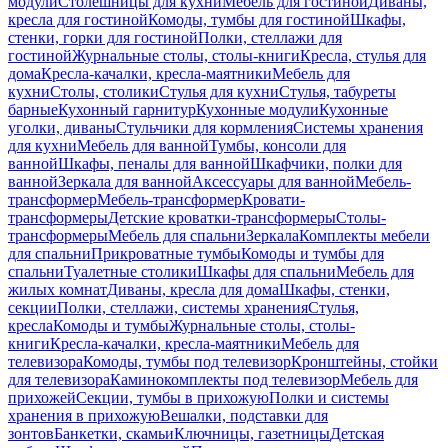
модули
Столешницы для кухни
Мебель для гостиной
Диваны,
кресла для гостиной
Комоды, тумбы для гостиной
Шкафы,
стенки, горки для гостиной
Полки, стеллажи для
гостиной
Журнальные столы, столы-книги
Кресла, стулья для
дома
Кресла-качалки, кресла-маятники
Мебель для
кухни
Столы, столики
Стулья для кухни
Стулья, табуреты
барные
Кухонный гарнитур
Кухонные модули
Кухонные
уголки, диваны
Стульчики для кормления
Системы хранения
для кухни
Мебель для ванной
Тумбы, консоли для
ванной
Шкафы, пеналы для ванной
Шкафчики, полки для
ванной
Зеркала для ванной
Аксессуары для ванной
Мебель-
трансформер
Мебель-трансформер
Кровати-
трансформеры
Детские кроватки-трансформеры
Столы-
трансформеры
Мебель для спальни
Зеркала
Комплекты мебели
для спальни
Прикроватные тумбы
Комоды и тумбы для
спальни
Туалетные столики
Шкафы для спальни
Мебель для
жилых комнат
Диваны, кресла для дома
Шкафы, стенки,
секции
Полки, стеллажи, системы хранения
Стулья,
кресла
Комоды и тумбы
Журнальные столы, столы-
книги
Кресла-качалки, кресла-маятники
Мебель для
телевизора
Комоды, тумбы под телевизор
Кронштейны, стойки
для телевизора
Каминокомплекты под телевизор
Мебель для
прихожей
Секции, тумбы в прихожую
Полки и системы
хранения в прихожую
Вешалки, подставки для
зонтов
Банкетки, скамьи
Ключницы, газетницы
Детская