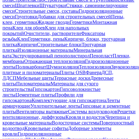
смеси
Шпатлевки
Штукатурки
Стяжки, самонивелирующие
смеси
Строительные смеси, составы
Гидроизоляционные
смеси
Грунтовки
Добавки для строительных смесей
Пены,
клеи, герметики
Жидкие гвозди
Герметики
Монтажная
пена
Клеи для обоев
Клеи для напольных
покрытий
Очистители, растворители
Фиксаторы
резьбы
Клеи
Герметики, пены
Кирпичи, блоки, тротуарная
плитка
Кирпичи
Строительные блоки
Тротуарная
плитка
Изоляционные материалы
Минеральная
вата
Экструдированный пенополистирол
Пенопласт
Пленки,
мембраны
Отражающая теплоизоляция
Гидроизоляционные
ленты
Поликарбонат
Шумоизоляция
Теплоизоляция
Звукоизоляц
плитные и пиломатериалы
Плиты OSB
Фанера
ДСП,
ЛДСП
Мебельные щиты
Террасные доски
Древесные
плиты
Пиломатериалы
Материалы для сухого
строительства
Гипсокартон
Гипсоволокнистые
листы
Цементные плиты
Профили для
гипсокартона
Комплектующие для гипсокартона
Ленты
армирующие
Уплотнительные ленты
Гипсовые и цементные
плиты
Вентиляторы вытяжные
Системы воздуховодов
Решетки
вентиляционные, диффузоры
Кровля и водосток
Черепица и
кровельные материалы
Водосточные системы
Поверхностный
водоотвод
Кровельные софиты
Доборные элементы
кровли
Гидроизоляционные