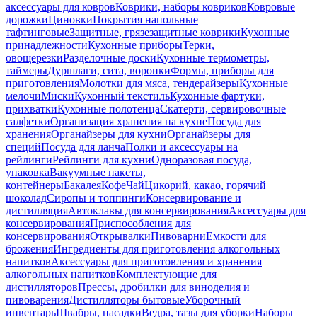
аксессуары для ковров
Коврики, наборы ковриков
Ковровые
дорожки
Циновки
Покрытия напольные
тафтинговые
Защитные, грязезащитные коврики
Кухонные
принадлежности
Кухонные приборы
Терки,
овощерезки
Разделочные доски
Кухонные термометры,
таймеры
Дуршлаги, сита, воронки
Формы, приборы для
приготовления
Молотки для мяса, тендерайзеры
Кухонные
мелочи
Миски
Кухонный текстиль
Кухонные фартуки,
прихватки
Кухонные полотенца
Скатерти, сервировочные
салфетки
Организация хранения на кухне
Посуда для
хранения
Органайзеры для кухни
Органайзеры для
специй
Посуда для ланча
Полки и аксессуары на
рейлинги
Рейлинги для кухни
Одноразовая посуда,
упаковка
Вакуумные пакеты,
контейнеры
Бакалея
Кофе
Чай
Цикорий, какао, горячий
шоколад
Сиропы и топпинги
Консервирование и
дистилляция
Автоклавы для консервирования
Аксессуары для
консервирования
Приспособления для
консервирования
Открывалки
Пивоварни
Емкости для
брожения
Ингредиенты для приготовления алкогольных
напитков
Аксессуары для приготовления и хранения
алкогольных напитков
Комплектующие для
дистилляторов
Прессы, дробилки для виноделия и
пивоварения
Дистилляторы бытовые
Уборочный
инвентарь
Швабры, насадки
Ведра, тазы для уборки
Наборы