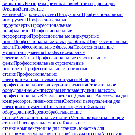
вибраторы
Бензорезы, резчики швов
Стойки, дрели для
бурения
Затирочные
машины
Гидроинструмент
Погрузчики
Профессиональный
инструмент
Профессиональные
шуруповерты
Профессиональные
шлифмашины
Профессиональные
перфораторы
Профессиональные циркулярные
пилы
Профессиональные электролобзики
Профессиональные
дрели
Профессиональные фрезеры
Профессиональные
мультиинструменты
Профессиональные
электрорубанки
Профессиональные строительные
фены
Профессиональные строительные
пистолеты
Профессиональные точильные
станки
Профессиональные
электроножницы
Пневмоинструмент
Наборы
профессионального электроинструмента
Строительное
оборудование
Компрессоры
Тепловые пушки
Пылесосы
профессиональные
Стружкоотсосы
Домкраты
Аксессуары для
компрессоров, пневмосистем
Системы пылеудаления для
электроинструмента
Пневмоинструмент
Станки и
оборудование
Деревообрабатывающие
станки
Ленточнопильные станки
Металлообрабатывающие
станки
Плиткорезные станки
Точильные
станки
Комплектующие для станков
Оснастка для
станков
Аксессуары для станков
Стружкоотсосы
Аксессуары