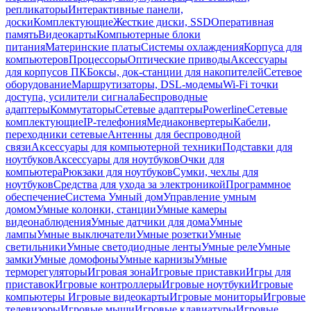
репликаторы
Интерактивные панели,
доски
Комплектующие
Жесткие диски, SSD
Оперативная
память
Видеокарты
Компьютерные блоки
питания
Материнские платы
Системы охлаждения
Корпуса для
компьютеров
Процессоры
Оптические приводы
Аксессуары
для корпусов ПК
Боксы, док-станции для накопителей
Сетевое
оборудование
Маршрутизаторы, DSL-модемы
Wi-Fi точки
доступа, усилители сигнала
Беспроводные
адаптеры
Коммутаторы
Сетевые адаптеры
Powerline
Сетевые
комплектующие
IP-телефония
Медиаконвертеры
Кабели,
переходники сетевые
Антенны для беспроводной
связи
Аксессуары для компьютерной техники
Подставки для
ноутбуков
Аксессуары для ноутбуков
Очки для
компьютера
Рюкзаки для ноутбуков
Сумки, чехлы для
ноутбуков
Средства для ухода за электроникой
Программное
обеспечение
Система Умный дом
Управление умным
домом
Умные колонки, станции
Умные камеры
видеонаблюдения
Умные датчики для дома
Умные
лампы
Умные выключатели
Умные розетки
Умные
светильники
Умные светодиодные ленты
Умные реле
Умные
замки
Умные домофоны
Умные карнизы
Умные
терморегуляторы
Игровая зона
Игровые приставки
Игры для
приставок
Игровые контроллеры
Игровые ноутбуки
Игровые
компьютеры
Игровые видеокарты
Игровые мониторы
Игровые
телевизоры
Игровые мыши
Игровые клавиатуры
Игровые