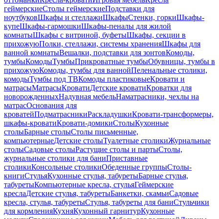
геймерские
Столы геймерские
Подставки для
ноутбуков
Шкафы и стеллажи
Шкафы
Стенки, горки
Шкафы-
купе
Шкафы-гармошки
Шкафы-пеналы для жилой
комнаты
Шкафы с витриной, буфеты
Шкафы, секции в
прихожую
Полки, стеллажи, системы хранения
Шкафы для
ванной комнаты
Вешалки, подставки для зонтов
Комоды,
тумбы
Комоды
Тумбы
Прикроватные тумбы
Обувницы, тумбы в
прихожую
Комоды, тумбы для ванной
Пеленальные столики,
комоды
Тумбы под ТВ
Комоды пластиковые
Кровати и
матрасы
Матрасы
Кровати
Детские кровати
Кроватки для
новорожденных
Надувная мебель
Наматрасники, чехлы на
матрас
Основания для
кроватей
Подматрасники
Раскладушки
Кровати-трансформеры,
шкафы-кровати
Кровати-домики
Столы
Кухонные
столы
Барные столы
Столы письменные,
компьютерные
Детские столы
Туалетные столики
Журнальные
столы
Садовые столы
Растущие столы и парты
Столы,
журнальные столики для бани
Приставные
столики
Консольные столики
Обеденные группы
Столы-
книги
Стулья
Кухонные стулья, табуреты
Барные стулья,
табуреты
Компьютерные кресла, стулья
Геймерские
кресла
Детские стулья, табуреты
Банкетки, скамьи
Садовые
кресла, стулья, табуреты
Стулья, табуреты для бани
Стульчики
для кормления
Кухня
Кухонный гарнитур
Кухонные