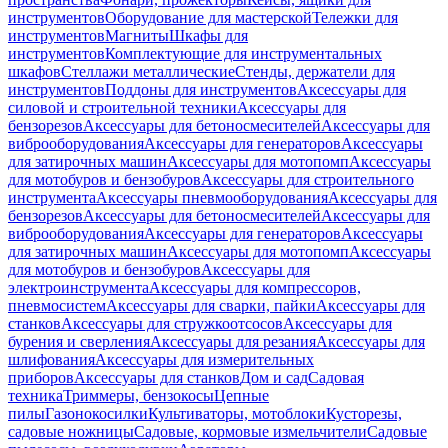
инструментов
Оборудование для мастерской
Тележки для
инструментов
Магниты
Шкафы для
инструментов
Комплектующие для инструментальных
шкафов
Стеллажи металлические
Стенды, держатели для
инструментов
Поддоны для инструментов
Аксессуары для
силовой и строительной техники
Аксессуары для
бензорезов
Аксессуары для бетоносмесителей
Аксессуары для
виброоборудования
Аксессуары для генераторов
Аксессуары
для затирочных машин
Аксессуары для мотопомп
Аксессуары
для мотобуров и бензобуров
Аксессуары для строительного
инструмента
Аксессуары пневмооборудования
Аксессуары для
бензорезов
Аксессуары для бетоносмесителей
Аксессуары для
виброоборудования
Аксессуары для генераторов
Аксессуары
для затирочных машин
Аксессуары для мотопомп
Аксессуары
для мотобуров и бензобуров
Аксессуары для
электроинструмента
Аксессуары для компрессоров,
пневмосистем
Аксессуары для сварки, пайки
Аксессуары для
станков
Аксессуары для стружкоотсосов
Аксессуары для
бурения и сверления
Аксессуары для резания
Аксессуары для
шлифования
Аксессуары для измерительных
приборов
Аксессуары для станков
Дом и сад
Садовая
техника
Триммеры, бензокосы
Цепные
пилы
Газонокосилки
Культиваторы, мотоблоки
Кусторезы,
садовые ножницы
Садовые, кормовые измельчители
Садовые