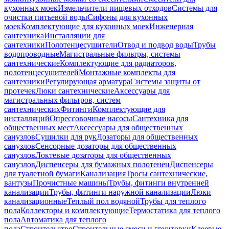
кухонных моек
Измельчители пищевых отходов
Системы для
очистки питьевой воды
Сифоны для кухонных
моек
Комплектующие для кухонных моек
Инженерная
сантехника
Инсталляции для
сантехники
Полотенцесушители
Отвод и подвод воды
Трубы
водопроводные
Магистральные фильтры, системы
сантехнические
Комплектующие для радиаторов,
полотенцесушителей
Монтажные комплекты для
сантехники
Регулирующая арматура
Системы защиты от
протечек
Люки сантехнические
Аксессуары для
магистральных фильтров, систем
сантехнических
Фитинги
Комплектующие для
инсталляций
Опрессовочные насосы
Сантехника для
общественных мест
Аксессуары для общественных
санузлов
Сушилки для рук
Дозаторы для общественных
санузлов
Сенсорные дозаторы для общественных
санузлов
Локтевые дозаторы для общественных
санузлов
Диспенсеры для бумажных полотенец
Диспенсеры
для туалетной бумаги
Канализация
Тросы сантехнические,
вантузы
Прочистные машины
Трубы, фитинги внутренней
канализации
Трубы, фитинги наружной канализации
Люки
канализационные
Теплый пол водяной
Трубы для теплого
пола
Коллекторы и комплектующие
Термостатика для теплого
пола
Автоматика для теплого
пола
Строительство
Строительные смеси и грунтовки
Клеевые