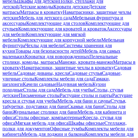
мебель
Шкафы для детской
Полки, стеллажи для
детской
Детские комоды
Кровати детские
Детские
матрасы
Матрасы в кроватку
Наматрасники, защитные чехлы
детские
Мебель для детского сада
Мебельная фурнитура и
аксессуары
Комплектующие для столов
Комплектующие для
стульев
Комплектующие для кроватей и кроваток
Аксессуары
для мебели
Комплектующие для мягкой
мебели
Комплектующие для корпусной мебели
Мебельная
фурнитура
Чехлы для мебели
Системы хранения для
кухни
Товары для безопасности детей
Мебель для самых
маленьких
Кроватки для новорожденных
Пеленальные
столики, комоды, матрасы
Манежи, кровати-манежи
Матрасы в
кроватку
Наматрасники, защитные чехлы в кроватку
Садовая
мебель
Садовые диваны, кресла
Садовые стулья
Садовые,
уличные столы
Комплекты мебели для сада
Гамаки,
шезлонги
Качели садовые
Надувная мебель
Кухни
походные
Столы для сада
Мебель для учебы
Столы, стулья
детские
Письменные столы
Растущие столы и парты
Растущие
кресла и стулья для учебы
Мебель для бани и сауны
Стулья,
табуретки, подставки для бани
Скамьи для бани
Столы для
бани
Журнальные столики для бани
Мебель для кабинета и
офиса
Столы офисные, компьютерные
Кресла, стулья для
офиса
Мягкая мебель для офиса
Шкафы офисные
Стеллажи,
полки для документов
Офисные тумбы
Комплекты мебели для
кабинета
Мебель для лоджии и балкона
Комплекты мебели для