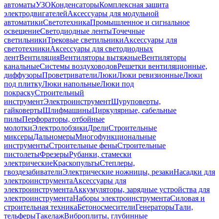
автоматы
УЗО
Конденсаторы
Комплексная защита
электродвигателей
Аксессуары для модульной
автоматики
Светотехника
Промышленное и сигнальное
освещение
Светодиодные ленты
Точечные
светильники
Трековые светильники
Аксессуары для
светотехники
Аксессуары для светодиодных
лент
Вентиляция
Вентиляторы вытяжные
Вентиляторы
канальные
Системы воздуховодов
Решетки вентиляционные,
диффузоры
Проветриватели
Люки
Люки ревизионные
Люки
под плитку
Люки напольные
Люки под
покраску
Строительный
инструмент
Электроинструмент
Шуруповерты,
гайковерты
Шлифмашины
Циркулярные, сабельные
пилы
Перфораторы, отбойные
молотки
Электролобзики
Дрели
Строительные
миксеры
Дальномеры
Многофункциональные
инструменты
Строительные фены
Строительные
пистолеты
Фрезеры
Рубанки, стамески
электрические
Краскопульты
Степлеры,
гвоздезабиватели
Электрические ножницы, резаки
Насадки для
электроинструмента
Аксессуары для
электроинструмента
Аккумуляторы, зарядные устройства для
электроинструмента
Наборы электроинструмента
Силовая и
строительная техника
Бетоносмесители
Генераторы
Тали,
тельферы
Такелаж
Виброплиты, глубинные