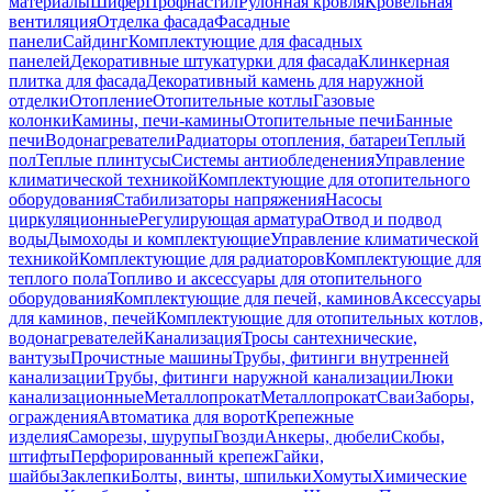
материалы
Шифер
Профнастил
Рулонная кровля
Кровельная
вентиляция
Отделка фасада
Фасадные
панели
Сайдинг
Комплектующие для фасадных
панелей
Декоративные штукатурки для фасада
Клинкерная
плитка для фасада
Декоративный камень для наружной
отделки
Отопление
Отопительные котлы
Газовые
колонки
Камины, печи-камины
Отопительные печи
Банные
печи
Водонагреватели
Радиаторы отопления, батареи
Теплый
пол
Теплые плинтусы
Системы антиобледенения
Управление
климатической техникой
Комплектующие для отопительного
оборудования
Стабилизаторы напряжения
Насосы
циркуляционные
Регулирующая арматура
Отвод и подвод
воды
Дымоходы и комплектующие
Управление климатической
техникой
Комплектующие для радиаторов
Комплектующие для
теплого пола
Топливо и аксессуары для отопительного
оборудования
Комплектующие для печей, каминов
Аксессуары
для каминов, печей
Комплектующие для отопительных котлов,
водонагревателей
Канализация
Тросы сантехнические,
вантузы
Прочистные машины
Трубы, фитинги внутренней
канализации
Трубы, фитинги наружной канализации
Люки
канализационные
Металлопрокат
Металлопрокат
Сваи
Заборы,
ограждения
Автоматика для ворот
Крепежные
изделия
Саморезы, шурупы
Гвозди
Анкеры, дюбели
Скобы,
штифты
Перфорированный крепеж
Гайки,
шайбы
Заклепки
Болты, винты, шпильки
Хомуты
Химические