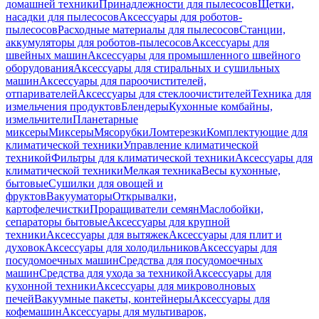
домашней техники
Принадлежности для пылесосов
Щетки,
насадки для пылесосов
Аксессуары для роботов-
пылесосов
Расходные материалы для пылесосов
Станции,
аккумуляторы для роботов-пылесосов
Аксессуары для
швейных машин
Аксессуары для промышленного швейного
оборудования
Аксессуары для стиральных и сушильных
машин
Аксессуары для пароочистителей,
отпаривателей
Аксессуары для стеклоочистителей
Техника для
измельчения продуктов
Блендеры
Кухонные комбайны,
измельчители
Планетарные
миксеры
Миксеры
Мясорубки
Ломтерезки
Комплектующие для
климатической техники
Управление климатической
техникой
Фильтры для климатической техники
Аксессуары для
климатической техники
Мелкая техника
Весы кухонные,
бытовые
Сушилки для овощей и
фруктов
Вакууматоры
Открывалки,
картофелечистки
Проращиватели семян
Маслобойки,
сепараторы бытовые
Аксессуары для крупной
техники
Аксессуары для вытяжек
Аксессуары для плит и
духовок
Аксессуары для холодильников
Аксессуары для
посудомоечных машин
Средства для посудомоечных
машин
Средства для ухода за техникой
Аксессуары для
кухонной техники
Аксессуары для микроволновых
печей
Вакуумные пакеты, контейнеры
Аксессуары для
кофемашин
Аксессуары для мультиварок,