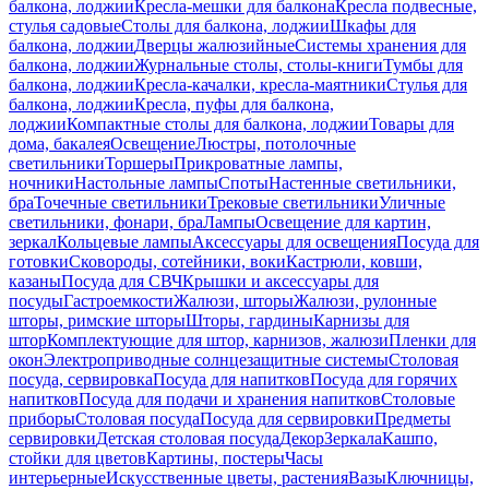
балкона, лоджии
Кресла-мешки для балкона
Кресла подвесные,
стулья садовые
Столы для балкона, лоджии
Шкафы для
балкона, лоджии
Дверцы жалюзийные
Системы хранения для
балкона, лоджии
Журнальные столы, столы-книги
Тумбы для
балкона, лоджии
Кресла-качалки, кресла-маятники
Стулья для
балкона, лоджии
Кресла, пуфы для балкона,
лоджии
Компактные столы для балкона, лоджии
Товары для
дома, бакалея
Освещение
Люстры, потолочные
светильники
Торшеры
Прикроватные лампы,
ночники
Настольные лампы
Споты
Настенные светильники,
бра
Точечные светильники
Трековые светильники
Уличные
светильники, фонари, бра
Лампы
Освещение для картин,
зеркал
Кольцевые лампы
Аксессуары для освещения
Посуда для
готовки
Сковороды, сотейники, воки
Кастрюли, ковши,
казаны
Посуда для СВЧ
Крышки и аксессуары для
посуды
Гастроемкости
Жалюзи, шторы
Жалюзи, рулонные
шторы, римские шторы
Шторы, гардины
Карнизы для
штор
Комплектующие для штор, карнизов, жалюзи
Пленки для
окон
Электроприводные солнцезащитные системы
Столовая
посуда, сервировка
Посуда для напитков
Посуда для горячих
напитков
Посуда для подачи и хранения напитков
Столовые
приборы
Столовая посуда
Посуда для сервировки
Предметы
сервировки
Детская столовая посуда
Декор
Зеркала
Кашпо,
стойки для цветов
Картины, постеры
Часы
интерьерные
Искусственные цветы, растения
Вазы
Ключницы,