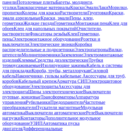
панели
Потолочные плиты
Багеты, молдинги,
уголки
Лакокрасочные материалы
Краски
Эмали
Лаки
Морилки,
пропитки
Колеры для краски
Растворители
Грунтовки
Краски,
эмали аэрозольные
Краски, эмали
Пены, клеи,
герметики
Жидкие гвозди
Герметики
Монтажная пена
Клеи для
обоев
Клеи для напольных покрытий
Очистители,
растворители
Фиксаторы резьбы
Клеи
Герметики,
пены
Электромонтажное оборудование
Розетки и
выключатели
Электрические звонки
Коробки
распределительные и подрозетники
Электропатроны
Вилки,
штепсели
Молниеприемники
Заземление
Электромонтажные
изделия
Клеммы
Средства диэлектрические
Трубки
термоусаживаемые
Изолирующие зажимы
Кабель и системы
для прокладки
Короба, трубы, металлорукав
Силовой
кабель
Наконечники, гильзы кабельные
Аксессуары для труб,
коробов
Кабельный крепеж
Арматура СИП
Электрощитовое
оборудование
Электрощиты
Аксессуары для
электрощита
Шины электротехнические
Выключатели
путевые, концевые
Трансформаторы
Аппаратура
управления
Рубильники
Предохранители
Частотные
преобразователи
Пускатели магнитные
Модульная
автоматика
Выключатели автоматические
Реле
Выключатели
нагрузки
Контакторы
Дополнительное модульное
оборудование
УЗИП
Автоматика пуска
двигателя
Дифференциальные