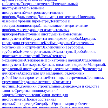
кабелерезы
Специнструменты
Измерительный
инструмент
Мерительные
инструменты
Электроизмерительные
приборы
Дальномеры
Дальномеры оптические
Нивелиры,
лазерные уровни
Пирометры
Детекторы и
тестеры
Толщиномеры
Специальные измерительные
приборы
Аксессуары для измерительных
приборов
Разметочный инструмент
Разметочные
инструменты
Инструменты для нарезки резьбы
Маркеры,
карандаши строительные
Клейма ударные
Строительно-
монтажный инструмент
Заклепочники
Труборезы,
трубогибы
Ножи строительные
Мультитулы
Пробойники,
просекатели отверстий
Ломы
Степлеры
механические
Стеклорезы
Прикаточные валики
Отделочный
инструмент
Плиткорезы
Кельмы, шпатели, гладилки
Малярный,
отделочный инструмент
Скотч, ленты малярные
Диспенсеры
для скотча
Аксессуары для малярных, отделочных
работ
Пленки строительные
Лестницы и стремянки
Лестницы,
стремянки
Чердачные лестницы
Элементы
лестниц
Подъемники строительные
Спецодежда и средства
защиты
Средства индивидуальной
защиты
Огнетушители
Сумки, пояса для
инструментов
Производственная
одежда
Спецодежда
Спецобувь
Организация рабочего
пространства
Фонари, прожекторы
Кейсы, ящики для