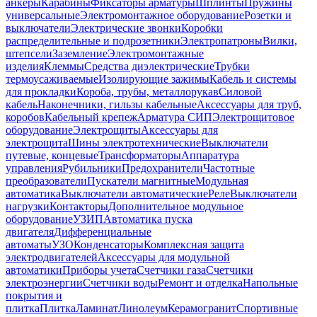
анкеры
Карабины
Фиксаторы арматуры
Шплинты
Пружины
универсальные
Электромонтажное оборудование
Розетки и
выключатели
Электрические звонки
Коробки
распределительные и подрозетники
Электропатроны
Вилки,
штепсели
Заземление
Электромонтажные
изделия
Клеммы
Средства диэлектрические
Трубки
термоусаживаемые
Изолирующие зажимы
Кабель и системы
для прокладки
Короба, трубы, металлорукав
Силовой
кабель
Наконечники, гильзы кабельные
Аксессуары для труб,
коробов
Кабельный крепеж
Арматура СИП
Электрощитовое
оборудование
Электрощиты
Аксессуары для
электрощита
Шины электротехнические
Выключатели
путевые, концевые
Трансформаторы
Аппаратура
управления
Рубильники
Предохранители
Частотные
преобразователи
Пускатели магнитные
Модульная
автоматика
Выключатели автоматические
Реле
Выключатели
нагрузки
Контакторы
Дополнительное модульное
оборудование
УЗИП
Автоматика пуска
двигателя
Дифференциальные
автоматы
УЗО
Конденсаторы
Комплексная защита
электродвигателей
Аксессуары для модульной
автоматики
Приборы учета
Счетчики газа
Счетчики
электроэнергии
Счетчики воды
Ремонт и отделка
Напольные
покрытия и
плитка
Плитка
Ламинат
Линолеум
Керамогранит
Спортивные