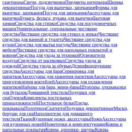
газетницы
Свечи, подсвечники
Предметы интерьера
Ширмы
декоративные
Посуда для выпечки, запекания
Формы для
выпечки, запекания
Посуда для запекания
Аксессуары для
выпечки
Бумага, фольга, рукава для выпечки
Бытовая
химия
Средства для стирки
Средства для посудомоечных
машин
Универсальные, специальные чистящие
средства
Чистящие средства для стекол и зеркал
Чистящие
средства для ванной и туалета
Чистящие средства для
кухни
Средства для мытья посуды
Чистящие средства для
мебели
Чистящие средства для напольных покрытий и
ковров
Средства для ухода за техникой
Освежители
воздуха
Средства от насекомых
Средства ухода за
одеждой
Средства ухода за обувью
Дезинфицирующие
средства
Аксессуары для бара
Сервировка для
напитков
Аксессуары для хранения напитков
Аксессуары для
приготовления коктейлей
Аксессуары для охлаждения
напитков
Наборы для бара, мини-бары
Штопоры, открывалки
для бутылок
Домашний текстиль
Подушки для
сна
Одеяла
Комплекты постельных
принадлежностей
Постельное белье
Пледы,
покрывала
Полотенца
Скатерти
Подушки декоративные
Маски,
беруши для сна
Наполнители для домашнего
текстиля
Ткани
Кухонные ножи, аксессуары
Ножи
Аксессуары
для кухонных ножей
Ножеточки и комплектующие
Ковры и
напольные покрытия
Ковры, циновки, шкуры
Ковры,