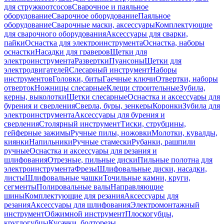
для стружкоотсосов
Сварочное и паяльное
оборудование
Сварочное оборудование
Паяльное
оборудование
Сварочные маски, аксессуары
Комплектующие
для сварочного оборудования
Аксессуары для сварки,
пайки
Оснастка для электроинструмента
Оснастка, наборы
оснастки
Насадки для граверов
Щетки для
электроинструмента
Развертки
Пуансоны
Щетки для
электродвигателей
Слесарный инструмент
Наборы
инструментов
Головки, биты
Гаечные ключи
Отвертки, наборы
отверток
Ножницы слесарные
Клещи строительные
Зубила,
керны, выколотки
Щетки слесарные
Оснастка и аксессуары для
бурения и сверления
Сверла, буры, зенкеры
Коронки
Зубила для
электроинструмента
Аксессуары для бурения и
сверления
Столярный инструмент
Тиски, струбцины,
гейферные зажимы
Ручные пилы, ножовки
Молотки, кувалды,
киянки
Напильники
Ручные стамески
Рубанки, рашпили
ручные
Оснастка и аксессуары для резания и
шлифования
Отрезные, пильные диски
Пильные полотна для
электроинструмента
Фрезы
Шлифовальные диски, насадки,
листы
Шлифовальные чашки
Точильные камни, круги,
сегменты
Полировальные валы
Направляющие
шины
Комплектующие для резания
Аксессуары для
резания
Аксессуары для шлифования
Электромонтажный
инструмент
Обжимной инструмент
Плоскогубцы,
круглогубцы
Кусачки, болторезы,