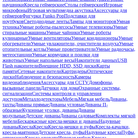
наушники
Кресла геймерские
Столы геймерские
Игровые
микрофоны
Игровая мультимедиа акустика
Аксессуары для
геймеров
Фигурки Funko Pop
Подставки для
ноутбуков
Светодиодные ленты
Лампы для мониторов
Умная
техника
Умные роботы-пылесосы
Умные телевизоры
Умные
стиральные машины
Умные чайники
Умные роботы
кулинарные
Умные вентиляторы
Умные кондиционеры
Умные
обогреватели
Умные увлажнители, очистители воздуха
Умные
отопительные котлы
Умные проветриватели
Умные радиочасы,
метеостанции
Умные кормушки и поилки для
животных
Умные напольные весы
Накопители данных
USB
Flash накопители
Внешние HDD, SSD диски
Карты
памяти
Сетевые накопители
Картридеры
Оптические
диски
Наблюдение и безопасность
Камеры
видеонаблюдения
Аксессуары для CCTV
Домофоны,
вызывные панели
Датчики для дома
Охранные системы,
сигнализации
Системы контроля и управления
доступом
Металлодетекторы
Мебель
Мягкая мебель
Диваны,
тахты
Диваны прямые
Диваны угловые
Диваны П-
образные
Кухонные уголки, диваны
Диваны
модульные
Детские диваны
Диваны садовые
Комплекты мягкой
мебели
Бескаркасные кресла-мешки и диваны
Надувные
диваны
Кресла
Кресла
Кресла-мешки и пуфы
Кресла-качалки,
кресла-маятники
Детские кресла, пуфы
Надувные кресла
Пуфы,
оттоманки
Кресла-кровати
Игровая мебель
Кресла