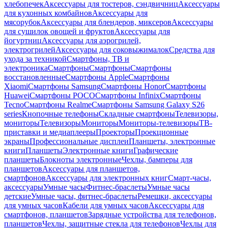
хлебопечек
Аксессуары для тостеров, сэндвичниц
Аксессуары
для кухонных комбайнов
Аксессуары для
мясорубок
Аксессуары для блендеров, миксеров
Аксессуары
для сушилок овощей и фруктов
Аксессуары для
йогуртниц
Аксессуары для аэрогрилей,
электрогрилей
Аксессуары для соковыжималок
Средства для
ухода за техникой
Смартфоны, ТВ и
электроника
Смартфоны
Смартфоны
Смартфоны
восстановленные
Смартфоны Apple
Смартфоны
Xiaomi
Смартфоны Samsung
Смартфоны Honor
Смартфоны
Huawei
Смартфоны POCO
Смартфоны Infinix
Смартфоны
Tecno
Смартфоны Realme
Смартфоны Samsung Galaxy S26
series
Кнопочные телефоны
Складные смартфоны
Телевизоры,
мониторы
Телевизоры
Мониторы
Мониторы-телевизоры
ТВ-
приставки и медиаплееры
Проекторы
Проекционные
экраны
Профессиональные дисплеи
Планшеты, электронные
книги
Планшеты
Электронные книги
Графические
планшеты
Блокноты электронные
Чехлы, бамперы для
планшетов
Аксессуары для планшетов,
смартфонов
Аксессуары для электронных книг
Смарт-часы,
аксессуары
Умные часы
Фитнес-браслеты
Умные часы
детские
Умные часы, фитнес-браслеты
Ремешки, аксессуары
для умных часов
Кабели для умных часов
Аксессуары для
смартфонов, планшетов
Зарядные устройства для телефонов,
планшетов
Чехлы, защитные стекла для телефонов
Чехлы для