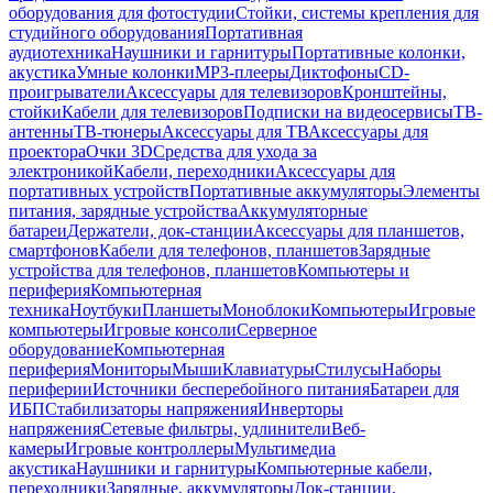
оборудования для фотостудии
Стойки, системы крепления для
студийного оборудования
Портативная
аудиотехника
Наушники и гарнитуры
Портативные колонки,
акустика
Умные колонки
MP3-плееры
Диктофоны
CD-
проигрыватели
Аксессуары для телевизоров
Кронштейны,
стойки
Кабели для телевизоров
Подписки на видеосервисы
ТВ-
антенны
ТВ-тюнеры
Аксессуары для ТВ
Аксессуары для
проектора
Очки 3D
Средства для ухода за
электроникой
Кабели, переходники
Аксессуары для
портативных устройств
Портативные аккумуляторы
Элементы
питания, зарядные устройства
Аккумуляторные
батареи
Держатели, док-станции
Аксессуары для планшетов,
смартфонов
Кабели для телефонов, планшетов
Зарядные
устройства для телефонов, планшетов
Компьютеры и
периферия
Компьютерная
техника
Ноутбуки
Планшеты
Моноблоки
Компьютеры
Игровые
компьютеры
Игровые консоли
Серверное
оборудование
Компьютерная
периферия
Мониторы
Мыши
Клавиатуры
Стилусы
Наборы
периферии
Источники бесперебойного питания
Батареи для
ИБП
Стабилизаторы напряжения
Инверторы
напряжения
Сетевые фильтры, удлинители
Веб-
камеры
Игровые контроллеры
Мультимедиа
акустика
Наушники и гарнитуры
Компьютерные кабели,
переходники
Зарядные, аккумуляторы
Док-станции,