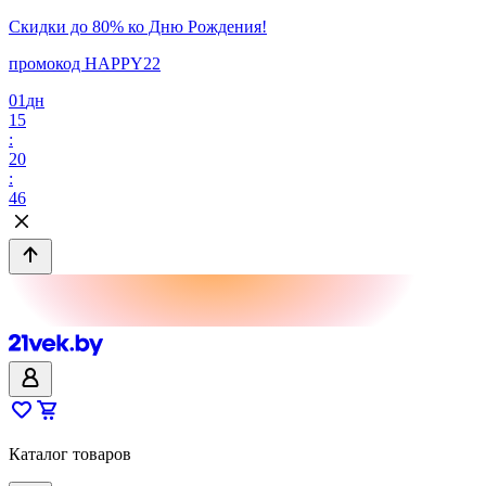
Скидки до 80% ко Дню Рождения!
промокод HAPPY22
01
дн
15
:
20
:
46
Каталог товаров