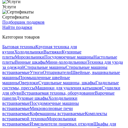
Услуги
Сертификаты
Подборщик подарков
Найти подарки
Категории товаров
Бытовая техника
Крупная техника для
кухни
Холодильники
Вытяжки
Кухонные
плиты
Морозильники
Посудомоечные машины
Настольные
плиты
Винные шкафы
Мини-холодильники
Техника для ухода
за одеждой
Стиральные машины
Стиральные машины
встраиваемые
Утюги
Отпариватели
Швейные, вышивальные
машины
Промышленные швейные
машины
Оверлоки
Сушильные машины, шкафы
Гладильные
системы, прессы
Машинки для удаления катышков
Сушилки
для обуви
Встраиваемая техника, оборудование
Варочные
панели
Духовые шкафы
Холодильники
встраиваемые
Посудомоечные машины
встраиваемые
Микроволновые печи
встраиваемые
Кофемашины встраиваемые
Комплекты
встраиваемой техники
Морозильники
встраиваемые
Измельчители пищевых отходов
Шкафы для