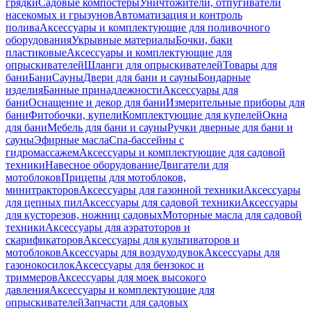
грядки
Садовые компостеры
Уничтожители, отпугиватели
насекомых и грызунов
Автоматизация и контроль
полива
Аксессуары и комплектующие для поливочного
оборудования
Укрывные материалы
Бочки, баки
пластиковые
Аксессуары и комплектующие для
опрыскивателей
Шланги для опрыскивателей
Товары для
бани
Бани
Сауны
Двери для бани и сауны
Бондарные
изделия
Банные принадлежности
Аксессуары для
бани
Оснащение и декор для бани
Измерительные приборы для
бани
Фитобочки, купели
Комплектующие для купелей
Окна
для бани
Мебель для бани и сауны
Ручки дверные для бани и
сауны
Эфирные масла
Спа-бассейны с
гидромассажем
Аксессуары и комплектующие для садовой
техники
Навесное оборудование
Двигатели для
мотоблоков
Прицепы для мотоблоков,
минитракторов
Аксессуары для газонной техники
Аксессуары
для цепных пил
Аксессуары для садовой техники
Аксессуары
для кусторезов, ножниц садовых
Моторные масла для садовой
техники
Аксессуары для аэратоторов и
скарификаторов
Аксессуары для культиваторов и
мотоблоков
Аксессуары для воздуходувок
Аксессуары для
газонокосилок
Аксессуары для бензокос и
триммеров
Аксессуары для моек высокого
давления
Аксессуары и комплектующие для
опрыскивателей
Запчасти для садовых