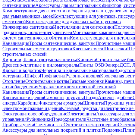
сантехнические
Аксессуары для магистральных фильтров, сист
Комплектующие для сантехники
Экраны для ванн, душевых по
для умывальников, моек
Комплектующие для унитазов, писсуар
смесителей
Комплектующие для душевых кабин, уголков
Инженерная сантехника
Инсталляции для сантехники
Полотенц
радиаторов, полотенцесушителей
Монтажные комплекты для с
систем сантехнических
Фитинги
Комплектующие для инсталля
Канализация
Тросы сантехнические, вантузы
Прочистные маши
Строительные смеси и грунтовки
Клеевые смеси
Шпатлевки
Шту
строительных смесей
Кирпичи, блоки, тротуарная плитка
Кирпичи
Строительные бло
Древесно-плитные и пиломатериалы
Плиты OSB
Фанера
ДСП, 
Кровля и водосток
Черепица и кровельные материалы
Водосточ
материалы
Шифер
Профнастил
Рулонная кровля
Кровельная вен
Отопление
Отопительные котлы
Газовые колонки
Камины, печи
антиобледенения
Управление климатической техникой
Канализация
Тросы сантехнические, вантузы
Прочистные маши
Крепежные изделия
Саморезы, шурупы
Гвозди
Анкеры, дюбели
анкеры
Карабины
Фиксаторы арматуры
Шплинты
Пружины унив
Электромонтажные изделия
Клеммы
Средства диэлектрические
Электрощитовое оборудование
Электрощиты
Аксессуары для э
управления
Рубильники
Предохранители
Частотные преобразов
Приборы учета
Счетчики газа
Счетчики электроэнергии
Счетчи
Аксессуары для напольных покрытий и плитки
Подложка
Плинт