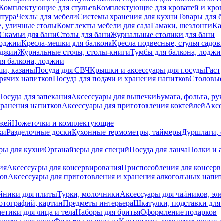
Комплектующие для стульев
Комплектующие для кроватей и кро
итура
Чехлы для мебели
Системы хранения для кухни
Товары для 
, уличные столы
Комплекты мебели для сада
Гамаки, шезлонги
Ка
Скамьи для бани
Столы для бани
Журнальные столики для бани
лоджии
Кресла-мешки для балкона
Кресла подвесные, стулья садо
оджии
Журнальные столы, столы-книги
Тумбы для балкона, лодж
я балкона, лоджии
ши, казаны
Посуда для СВЧ
Крышки и аксессуары для посуды
Гаст
орячих напитков
Посуда для подачи и хранения напитков
Столовы
Посуда для запекания
Аксессуары для выпечки
Бумага, фольга, р
хранения напитков
Аксессуары для приготовления коктейлей
Аксе
ожей
Ножеточки и комплектующие
ки
Разделочные доски
Кухонные термометры, таймеры
Дуршлаги, 
ры для кухни
Органайзеры для специй
Посуда для ланча
Полки и 
ия
Аксессуары для консервирования
Приспособления для консер
ков
Аксессуары для приготовления и хранения алкогольных напи
йники для плиты
Турки, молочники
Аксессуары для чайников, э
отографий, картин
Предметы интерьера
Шкатулки, подставки дл
етики для лица и тела
Наборы для бритья
Оформление подарков
льтры для воды
Фильтры-кувшины
Картриджи, комплектующие д