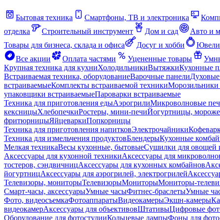
Бытовая техника
Смартфоны, ТВ и электроника
Комп
отделка
Строительный инструмент
Дом и сад
Авто и 
Товары для бизнеса, склада и офиса
Досуг и хобби
Ювели
Все акции
Оплата частями
Уцененные товары
Умны
Крупная техника для кухни
Холодильники
Вытяжки
Кухонные 
Встраиваемая техника, оборудование
Варочные панели
Духовые
встраиваемые
Комплекты встраиваемой техники
Морозильники 
упаковщики встраиваемые
Пароварки встраиваемые
Техника для приготовления еды
Аэрогрили
Микроволновые пе
кексницы
Хлебопечки
Ростеры, мини-печи
Йогуртницы, морож
фритюрницы
Яйцеварки
Попкорницы
Техника для приготовления напитков
Электрочайники
Кофевар
Техника для измельчения продуктов
Блендеры
Кухонные комбай
Мелкая техника
Весы кухонные, бытовые
Сушилки для овощей 
Аксессуары для кухонной техники
Аксессуары для микроволно
тостеров, сэндвичниц
Аксессуары для кухонных комбайнов
Акс
йогуртниц
Аксессуары для аэрогрилей, электрогрилей
Аксессуа
Телевизоры, мониторы
Телевизоры
Мониторы
Мониторы-телеви
Смарт-часы, аксессуары
Умные часы
Фитнес-браслеты
Умные ча
Фото, видеосъемка
Фотоаппараты
Видеокамеры
Экшн-камеры
Ка
видеокамер
Аксессуары для объективов
Штативы
Цифровые фот
Оборудование для фотостудии
Кольцевые лампы
Фоны для фото