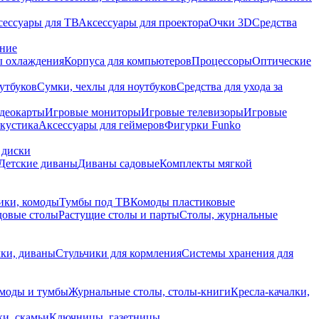
сессуары для ТВ
Аксессуары для проектора
Очки 3D
Средства
ание
 охлаждения
Корпуса для компьютеров
Процессоры
Оптические
утбуков
Сумки, чехлы для ноутбуков
Средства для ухода за
деокарты
Игровые мониторы
Игровые телевизоры
Игровые
акустика
Аксессуары для геймеров
Фигурки Funko
 диски
Детские диваны
Диваны садовые
Комплекты мягкой
ики, комоды
Тумбы под ТВ
Комоды пластиковые
довые столы
Растущие столы и парты
Столы, журнальные
ки, диваны
Стульчики для кормления
Системы хранения для
моды и тумбы
Журнальные столы, столы-книги
Кресла-качалки,
ки, скамьи
Ключницы, газетницы