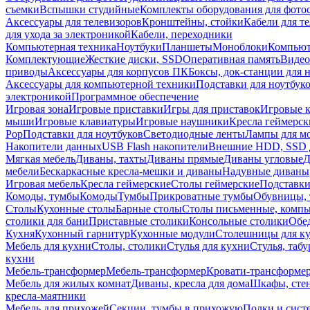
съемки
Вспышки студийные
Комплекты оборудования для фото
Аксессуары для телевизоров
Кронштейны, стойки
Кабели для т
для ухода за электроникой
Кабели, переходники
Компьютерная техника
Ноутбуки
Планшеты
Моноблоки
Компью
Комплектующие
Жесткие диски, SSD
Оперативная память
Видео
приводы
Аксессуары для корпусов ПК
Боксы, док-станции для 
Аксессуары для компьютерной техники
Подставки для ноутбук
электроникой
Программное обеспечение
Игровая зона
Игровые приставки
Игры для приставок
Игровые 
мыши
Игровые клавиатуры
Игровые наушники
Кресла геймерск
Pop
Подставки для ноутбуков
Светодиодные ленты
Лампы для м
Накопители данных
USB Flash накопители
Внешние HDD, SSD 
Мягкая мебель
Диваны, тахты
Диваны прямые
Диваны угловые
Д
мебели
Бескаркасные кресла-мешки и диваны
Надувные диваны
Игровая мебель
Кресла геймерские
Столы геймерские
Подставки
Комоды, тумбы
Комоды
Тумбы
Прикроватные тумбы
Обувницы, 
Столы
Кухонные столы
Барные столы
Столы письменные, комп
столики для бани
Приставные столики
Консольные столики
Обе
Кухня
Кухонный гарнитур
Кухонные модули
Столешницы для к
Мебель для кухни
Столы, столики
Стулья для кухни
Стулья, таб
кухни
Мебель-трансформер
Мебель-трансформер
Кровати-трансформе
Мебель для жилых комнат
Диваны, кресла для дома
Шкафы, стен
кресла-маятники
Мебель для прихожей
Секции, тумбы в прихожую
Полки и сист