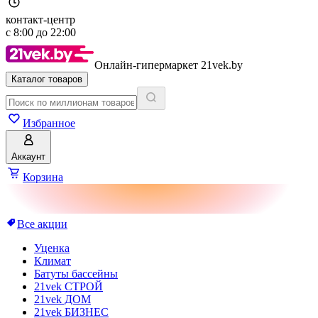
контакт-центр
с
8:00
до
22:00
Онлайн-гипермаркет 21vek.by
Каталог товаров
Избранное
Аккаунт
Корзина
Все акции
Уценка
Климат
Батуты бассейны
21vek СТРОЙ
21vek ДОМ
21vek БИЗНЕС