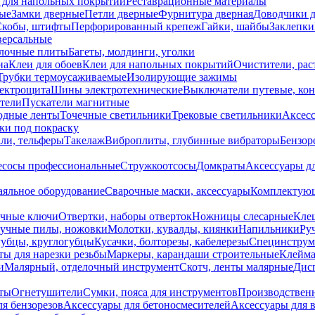
 для напольных покрытий
Реставрационные материалы
ые
Замки дверные
Петли дверные
Фурнитура дверная
Доводчики 
Скобы, штифты
Перфорированный крепеж
Гайки, шайбы
Заклепки
ерсальные
лочные плиты
Багеты, молдинги, уголки
на
Клеи для обоев
Клеи для напольных покрытий
Очистители, рас
Трубки термоусаживаемые
Изолирующие зажимы
лектрощита
Шины электротехнические
Выключатели путевые, ко
атели
Пускатели магнитные
одные ленты
Точечные светильники
Трековые светильники
Аксесс
и под покраску
ли, тельферы
Такелаж
Виброплиты, глубинные вибраторы
Бензор
сосы профессиональные
Стружкоотсосы
Домкраты
Аксессуары д
аяльное оборудование
Сварочные маски, аксессуары
Комплектующ
ечные ключи
Отвертки, наборы отверток
Ножницы слесарные
Кле
учные пилы, ножовки
Молотки, кувалды, киянки
Напильники
Ру
убцы, круглогубцы
Кусачки, болторезы, кабелерезы
Специнструм
ы для нарезки резьбы
Маркеры, карандаши строительные
Клейма
и
Малярный, отделочный инструмент
Скотч, ленты малярные
Дисп
иты
Огнетушители
Сумки, пояса для инструментов
Производствен
я бензорезов
Аксессуары для бетоносмесителей
Аксессуары для 