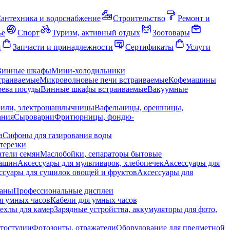
антехника и водоснабжение
Строительство
Ремонт и
ье
Спорт
Туризм, активный отдых
Зоотовары
я
Запчасти и принадлежности
Сертификаты
Услуги
Винные шкафы
Мини-холодильники
траиваемые
Микроволновые печи встраиваемые
Кофемашины
ева посуды
Винные шкафы встраиваемые
Вакуумные
рили, электрошашлычницы
Вафельницы, орешницы,
ания
Сыроварни
Фритюрницы, фондю-
а
Сифоны для газирования воды
терезки
тели семян
Маслобойки, сепараторы бытовые
машин
Аксессуары для мультиварок, хлебопечек
Аксессуары для
ссуары для сушилок овощей и фруктов
Аксессуары для
раны
Профессиональные дисплеи
я умных часов
Кабели для умных часов
ехлы для камер
Зарядные устройства, аккумуляторы для фото,
тостудии
Фотозонты, отражатели
Оборудование для предметной