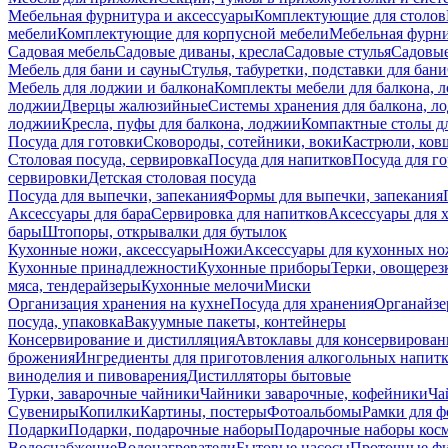
Мебельная фурнитура и аксессуары
Комплектующие для столов
мебели
Комплектующие для корпусной мебели
Мебельная фурн
Садовая мебель
Садовые диваны, кресла
Садовые стулья
Садовые
Мебель для бани и сауны
Стулья, табуретки, подставки для бани
Мебель для лоджии и балкона
Комплекты мебели для балкона, 
лоджии
Дверцы жалюзийные
Системы хранения для балкона, л
лоджии
Кресла, пуфы для балкона, лоджии
Компактные столы дл
Посуда для готовки
Сковороды, сотейники, воки
Кастрюли, ков
Столовая посуда, сервировка
Посуда для напитков
Посуда для г
сервировки
Детская столовая посуда
Посуда для выпечки, запекания
Формы для выпечки, запекания
Аксессуары для бара
Сервировка для напитков
Аксессуары для 
бары
Штопоры, открывалки для бутылок
Кухонные ножи, аксессуары
Ножи
Аксессуары для кухонных н
Кухонные принадлежности
Кухонные приборы
Терки, овощерез
мяса, тендерайзеры
Кухонные мелочи
Миски
Организация хранения на кухне
Посуда для хранения
Органайзе
посуда, упаковка
Вакуумные пакеты, контейнеры
Консервирование и дистилляция
Автоклавы для консервирован
брожения
Ингредиенты для приготовления алкогольных напит
виноделия и пивоварения
Дистилляторы бытовые
Турки, заварочные чайники
Чайники заварочные, кофейники
Ча
Сувениры
Копилки
Картины, постеры
Фотоальбомы
Рамки для ф
Подарки
Подарки, подарочные наборы
Подарочные наборы косм
Водоснабжение
Водонагреватели
Бытовые насосы
Проточные фи