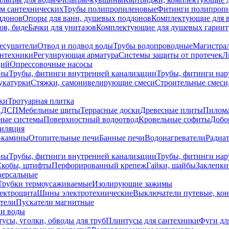
ем сантехнических
Трубы полипропиленовые
Фитинги полипроп
ддонов
Опоры для ванн, душевых поддонов
Комплектующие для 
ов, биде
Бачки для унитазов
Комплектующие для душевых гарнит
есушители
Отвод и подвод воды
Трубы водопроводные
Магистрал
антехники
Регулирующая арматура
Системы защиты от протечек
Л
ций
Опрессовочные насосы
ны
Трубы, фитинги внутренней канализации
Трубы, фитинги на
катурки
Стяжки, самонивелирующие смеси
Строительные смеси,
ки
Тротуарная плитка
ЛДСП
Мебельные щиты
Террасные доски
Древесные плиты
Пилом
ные системы
Поверхностный водоотвод
Кровельные софиты
Добо
тиляция
-камины
Отопительные печи
Банные печи
Водонагреватели
Радиат
ны
Трубы, фитинги внутренней канализации
Трубы, фитинги на
Скобы, штифты
Перфорированный крепеж
Гайки, шайбы
Заклепки
ерсальные
Трубки термоусаживаемые
Изолирующие зажимы
лектрощита
Шины электротехнические
Выключатели путевые, ко
атели
Пускатели магнитные
ки воды
усы, уголки, обводы для труб
Плинтусы для сантехники
Фуги дл