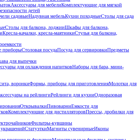
ваток
Аксессуары для мебели
Комплектующие для мягкой
безопасности детей
чели садовые
Надувная мебель
Кухни походные
Столы для сада
вые
Столы для балкона, лоджии
Шкафы для балкона,
ии
Кресла-качалки, кресла-маятники
Стулья для балкона,
роемкости
е приборы
Столовая посуда
Посуда для сервировки
Предметы
укава для выпечки
ссуары для охлаждения напитков
Наборы для бара, мини-
сита, воронки
Формы, приборы для приготовления
Молотки для
аксессуары на рейлинги
Рейлинги для кухни
Одноразовая
вирования
Открывалки
Пивоварни
Емкости для
тков
Комплектующие для дистилляторов
Прессы, дробилки для
лектрочайников
Фильтры-кувшины
я украшений
Статуэтки
Магниты сувенирные
Иконы
ля проточных фильтров
Магистральные фильтры, системы