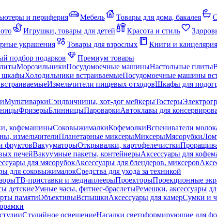
ьютеры и периферия
Мебель
Товары для дома, бакалея
С
мото
Игрушки, товары для детей
Красота и стиль
Здоров
рные украшения
Товары для взрослых
Книги и канцеляри
й подбор подарков
Премиум товары
плиты
Морозильники
Посудомоечные машины
Настольные плиты
 шкафы
Холодильники встраиваемые
Посудомоечные машины вс
встраиваемые
Измельчители пищевых отходов
Шкафы для подогр
чи
Мультиварки
Сэндвичницы, хот-дог мейкеры
Тостеры
Электрог
еницы
Фризеры
Блинницы
Пароварки
Автоклавы для консервиров
ки, кофемашины
Соковыжималки
Кофемолки
Вспениватели молок
ны, измельчители
Планетарные миксеры
Миксеры
Мясорубки
Лом
и фруктов
Вакууматоры
Открывалки, картофелечистки
Проращива
вых печей
Вакуумные пакеты, контейнеры
Аксессуары для кофе
ессуары для мясорубок
Аксессуары для блендеров, миксеров
Аксе
ры для соковыжималок
Средства для ухода за техникой
зоры
ТВ-приставки и медиаплееры
Проекторы
Проекционные эк
сы детские
Умные часы, фитнес-браслеты
Ремешки, аксессуары дл
рты памяти
Объективы
Вспышки
Аксессуары для камер
Сумки и ч
орамки
студии
Студийное освещение
Насадки светоформирующие для фо