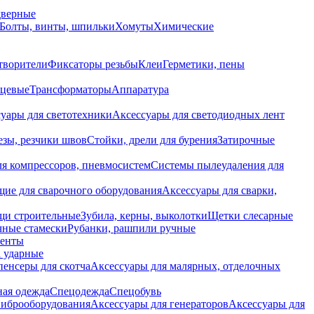
дверные
Болты, винты, шпильки
Хомуты
Химические
творители
Фиксаторы резьбы
Клеи
Герметики, пены
нцевые
Трансформаторы
Аппаратура
уары для светотехники
Аксессуары для светодиодных лент
езы, резчики швов
Стойки, дрели для бурения
Затирочные
ля компрессоров, пневмосистем
Системы пылеудаления для
ие для сварочного оборудования
Аксессуары для сварки,
щи строительные
Зубила, керны, выколотки
Щетки слесарные
чные стамески
Рубанки, рашпили ручные
енты
 ударные
енсеры для скотча
Аксессуары для малярных, отделочных
ная одежда
Спецодежда
Спецобувь
виброоборудования
Аксессуары для генераторов
Аксессуары для