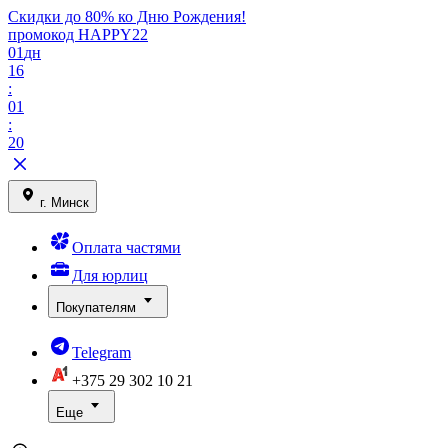
Скидки до 80% ко Дню Рождения!
промокод HAPPY22
01
дн
16
:
01
:
20
г. Минск
Оплата частями
Для юрлиц
Покупателям
Telegram
+375 29
302 10 21
Еще