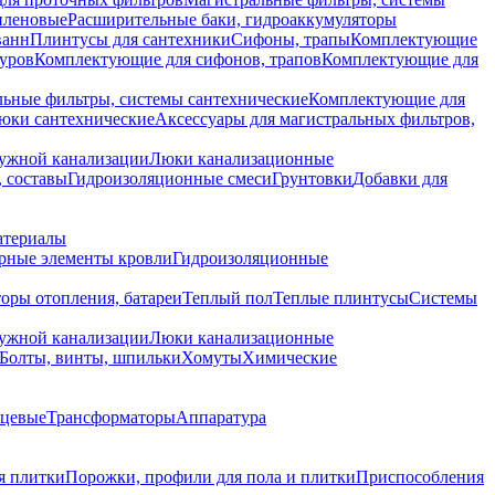
иленовые
Расширительные баки, гидроаккумуляторы
ванн
Плинтусы для сантехники
Сифоны, трапы
Комплектующие
уров
Комплектующие для сифонов, трапов
Комплектующие для
ьные фильтры, системы сантехнические
Комплектующие для
юки сантехнические
Аксессуары для магистральных фильтров,
ружной канализации
Люки канализационные
 составы
Гидроизоляционные смеси
Грунтовки
Добавки для
атериалы
рные элементы кровли
Гидроизоляционные
оры отопления, батареи
Теплый пол
Теплые плинтусы
Системы
ружной канализации
Люки канализационные
Болты, винты, шпильки
Хомуты
Химические
нцевые
Трансформаторы
Аппаратура
я плитки
Порожки, профили для пола и плитки
Приспособления