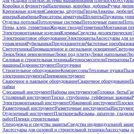
для укладки плитки
Системы выравнивания плитки
Аксессуары
Коробки и фурнитура
Наличники, коробки, доборы
Ручки дверн
Крепежные изделия
Саморезы, шурупы
Гвозди
Анкеры, дюбели
анкеры
Карабины
Фиксаторы арматуры
Шплинты
Пружины унив
Отделка потолка
Потолочные системы
Потолочные панели
Пото
Пены, клеи, герметики
Жидкие гвозди
Герметики
Монтажная пе
Электромонтажные изделия
Клеммы
Средства диэлектрические
Электрощитовое оборудование
Электрощиты
Аксессуары для э
управления
Рубильники
Предохранители
Частотные преобразов
Светотехника
Промышленное и сигнальное освещение
Светоди
Люки
Люки ревизионные
Люки под плитку
Люки напольные
Люк
Силовая и строительная техника
Бетоносмесители
Генераторы
Та
машины
Гидроинструмент
Погрузчики
Строительное оборудование
Компрессоры
Тепловые пушки
Пыле
электроинструмента
Пневмоинструмент
Сварочное и паяльное оборудование
Сварочное оборудование
П
пайки
Слесарный инструмент
Наборы инструментов
Головки, биты
Га
Столярный инструмент
Тиски, струбцины, гейферные зажимы
Р
Электромонтажный инструмент
Обжимной инструмент
Плоског
Разметочный инструмент
Разметочные инструменты
Инструмент
Отделочный инструмент
Плиткорезы
Кельмы, шпатели, гладилк
работ
Пленки строительные
Спецодежда и средства защиты
Средства индивидуальной защ
Аксессуары для силовой и строительной техники
Аксессуары дл