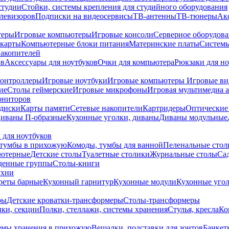
студии
Стойки, системы крепления для студийного оборудования
елевизоров
Подписки на видеосервисы
ТВ-антенны
ТВ-тюнеры
Ак
теры
Игровые компьютеры
Игровые консоли
Серверное оборудов
карты
Компьютерные блоки питания
Материнские платы
Системы
накопителей
ов
Аксессуары для ноутбуков
Очки для компьютера
Рюкзаки для но
контроллеры
Игровые ноутбуки
Игровые компьютеры
Игровые ви
ие
Столы геймерские
Игровые микрофоны
Игровая мультимедиа 
ониторов
диски
Карты памяти
Сетевые накопители
Картридеры
Оптические
иваны П-образные
Кухонные уголки, диваны
Диваны модульные
 для ноутбуков
тумбы в прихожую
Комоды, тумбы для ванной
Пеленальные стол
ьютерные
Детские столы
Туалетные столики
Журнальные столы
Са
денные группы
Столы-книги
ухни
уреты барные
Кухонный гарнитур
Кухонные модули
Кухонные угол
ры
Детские кроватки-трансформеры
Столы-трансформеры
ки, секции
Полки, стеллажи, системы хранения
Стулья, кресла
Ко
емы хранения в прихожую
Вешалки, подставки для зонтов
Банкет