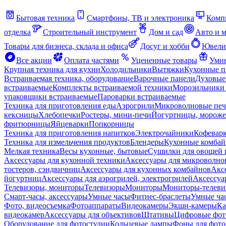
Бытовая техника
Смартфоны, ТВ и электроника
Комп
отделка
Строительный инструмент
Дом и сад
Авто и 
Товары для бизнеса, склада и офиса
Досуг и хобби
Ювели
Все акции
Оплата частями
Уцененные товары
Умны
Крупная техника для кухни
Холодильники
Вытяжки
Кухонные 
Встраиваемая техника, оборудование
Варочные панели
Духовые
встраиваемые
Комплекты встраиваемой техники
Морозильники 
упаковщики встраиваемые
Пароварки встраиваемые
Техника для приготовления еды
Аэрогрили
Микроволновые пе
кексницы
Хлебопечки
Ростеры, мини-печи
Йогуртницы, морож
фритюрницы
Яйцеварки
Попкорницы
Техника для приготовления напитков
Электрочайники
Кофевар
Техника для измельчения продуктов
Блендеры
Кухонные комбай
Мелкая техника
Весы кухонные, бытовые
Сушилки для овощей 
Аксессуары для кухонной техники
Аксессуары для микроволно
тостеров, сэндвичниц
Аксессуары для кухонных комбайнов
Акс
йогуртниц
Аксессуары для аэрогрилей, электрогрилей
Аксессуа
Телевизоры, мониторы
Телевизоры
Мониторы
Мониторы-телеви
Смарт-часы, аксессуары
Умные часы
Фитнес-браслеты
Умные ча
Фото, видеосъемка
Фотоаппараты
Видеокамеры
Экшн-камеры
Ка
видеокамер
Аксессуары для объективов
Штативы
Цифровые фот
Оборудование для фотостудии
Кольцевые лампы
Фоны для фото