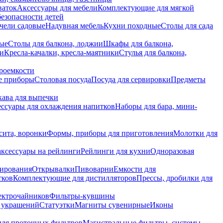
ваток
Аксессуары для мебели
Комплектующие для мягкой
безопасности детей
чели садовые
Надувная мебель
Кухни походные
Столы для сада
вые
Столы для балкона, лоджии
Шкафы для балкона,
ии
Кресла-качалки, кресла-маятники
Стулья для балкона,
роемкости
е приборы
Столовая посуда
Посуда для сервировки
Предметы
укава для выпечки
ссуары для охлаждения напитков
Наборы для бара, мини-
сита, воронки
Формы, приборы для приготовления
Молотки для
аксессуары на рейлинги
Рейлинги для кухни
Одноразовая
вирования
Открывалки
Пивоварни
Емкости для
тков
Комплектующие для дистилляторов
Прессы, дробилки для
лектрочайников
Фильтры-кувшины
я украшений
Статуэтки
Магниты сувенирные
Иконы
ля проточных фильтров
Магистральные фильтры, системы