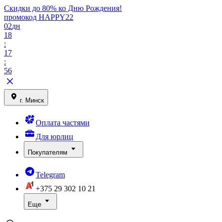
Скидки до 80% ко Дню Рождения!
промокод HAPPY22
02
дн
18
:
17
:
56
г. Минск
Оплата частями
Для юрлиц
Покупателям
Telegram
+375 29
302 10 21
Еще