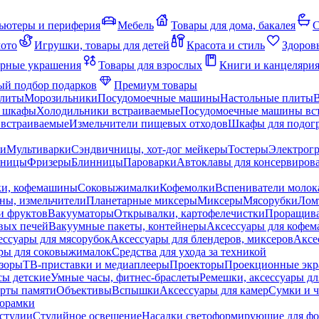
ьютеры и периферия
Мебель
Товары для дома, бакалея
С
мото
Игрушки, товары для детей
Красота и стиль
Здоров
рные украшения
Товары для взрослых
Книги и канцеляри
й подбор подарков
Премиум товары
плиты
Морозильники
Посудомоечные машины
Настольные плиты
 шкафы
Холодильники встраиваемые
Посудомоечные машины вс
встраиваемые
Измельчители пищевых отходов
Шкафы для подогр
чи
Мультиварки
Сэндвичницы, хот-дог мейкеры
Тостеры
Электрог
еницы
Фризеры
Блинницы
Пароварки
Автоклавы для консервиров
ки, кофемашины
Соковыжималки
Кофемолки
Вспениватели молок
ны, измельчители
Планетарные миксеры
Миксеры
Мясорубки
Лом
и фруктов
Вакууматоры
Открывалки, картофелечистки
Проращива
вых печей
Вакуумные пакеты, контейнеры
Аксессуары для кофе
ессуары для мясорубок
Аксессуары для блендеров, миксеров
Аксе
ры для соковыжималок
Средства для ухода за техникой
зоры
ТВ-приставки и медиаплееры
Проекторы
Проекционные эк
сы детские
Умные часы, фитнес-браслеты
Ремешки, аксессуары дл
рты памяти
Объективы
Вспышки
Аксессуары для камер
Сумки и ч
орамки
студии
Студийное освещение
Насадки светоформирующие для фо