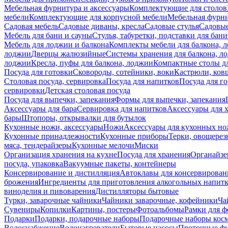
Мебельная фурнитура и аксессуары
Комплектующие для столов
мебели
Комплектующие для корпусной мебели
Мебельная фурн
Садовая мебель
Садовые диваны, кресла
Садовые стулья
Садовые
Мебель для бани и сауны
Стулья, табуретки, подставки для бани
Мебель для лоджии и балкона
Комплекты мебели для балкона, 
лоджии
Дверцы жалюзийные
Системы хранения для балкона, л
лоджии
Кресла, пуфы для балкона, лоджии
Компактные столы дл
Посуда для готовки
Сковороды, сотейники, воки
Кастрюли, ков
Столовая посуда, сервировка
Посуда для напитков
Посуда для г
сервировки
Детская столовая посуда
Посуда для выпечки, запекания
Формы для выпечки, запекания
Аксессуары для бара
Сервировка для напитков
Аксессуары для 
бары
Штопоры, открывалки для бутылок
Кухонные ножи, аксессуары
Ножи
Аксессуары для кухонных н
Кухонные принадлежности
Кухонные приборы
Терки, овощерез
мяса, тендерайзеры
Кухонные мелочи
Миски
Организация хранения на кухне
Посуда для хранения
Органайзе
посуда, упаковка
Вакуумные пакеты, контейнеры
Консервирование и дистилляция
Автоклавы для консервирован
брожения
Ингредиенты для приготовления алкогольных напит
виноделия и пивоварения
Дистилляторы бытовые
Турки, заварочные чайники
Чайники заварочные, кофейники
Ча
Сувениры
Копилки
Картины, постеры
Фотоальбомы
Рамки для ф
Подарки
Подарки, подарочные наборы
Подарочные наборы косм
Водоснабжение
Водонагреватели
Бытовые насосы
Проточные фи