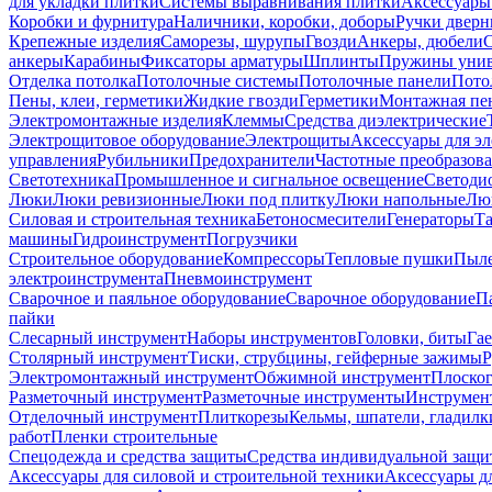
для укладки плитки
Системы выравнивания плитки
Аксессуары
Коробки и фурнитура
Наличники, коробки, доборы
Ручки дверн
Крепежные изделия
Саморезы, шурупы
Гвозди
Анкеры, дюбели
анкеры
Карабины
Фиксаторы арматуры
Шплинты
Пружины унив
Отделка потолка
Потолочные системы
Потолочные панели
Пото
Пены, клеи, герметики
Жидкие гвозди
Герметики
Монтажная пе
Электромонтажные изделия
Клеммы
Средства диэлектрические
Электрощитовое оборудование
Электрощиты
Аксессуары для э
управления
Рубильники
Предохранители
Частотные преобразов
Светотехника
Промышленное и сигнальное освещение
Светоди
Люки
Люки ревизионные
Люки под плитку
Люки напольные
Люк
Силовая и строительная техника
Бетоносмесители
Генераторы
Та
машины
Гидроинструмент
Погрузчики
Строительное оборудование
Компрессоры
Тепловые пушки
Пыле
электроинструмента
Пневмоинструмент
Сварочное и паяльное оборудование
Сварочное оборудование
П
пайки
Слесарный инструмент
Наборы инструментов
Головки, биты
Га
Столярный инструмент
Тиски, струбцины, гейферные зажимы
Р
Электромонтажный инструмент
Обжимной инструмент
Плоског
Разметочный инструмент
Разметочные инструменты
Инструмент
Отделочный инструмент
Плиткорезы
Кельмы, шпатели, гладилк
работ
Пленки строительные
Спецодежда и средства защиты
Средства индивидуальной защ
Аксессуары для силовой и строительной техники
Аксессуары дл