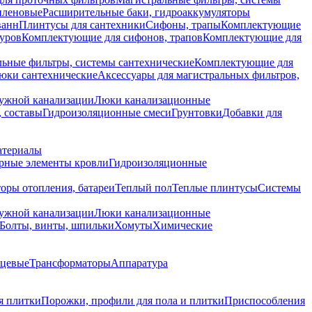
иленовые
Расширительные баки, гидроаккумуляторы
ванн
Плинтусы для сантехники
Сифоны, трапы
Комплектующие
уров
Комплектующие для сифонов, трапов
Комплектующие для
ьные фильтры, системы сантехнические
Комплектующие для
юки сантехнические
Аксессуары для магистральных фильтров,
ружной канализации
Люки канализационные
 составы
Гидроизоляционные смеси
Грунтовки
Добавки для
атериалы
рные элементы кровли
Гидроизоляционные
оры отопления, батареи
Теплый пол
Теплые плинтусы
Системы
ружной канализации
Люки канализационные
Болты, винты, шпильки
Хомуты
Химические
нцевые
Трансформаторы
Аппаратура
я плитки
Порожки, профили для пола и плитки
Приспособления