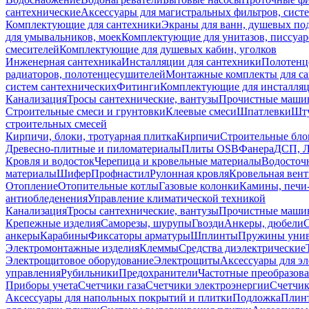
сантехнические
Аксессуары для магистральных фильтров, сист
Комплектующие для сантехники
Экраны для ванн, душевых по
для умывальников, моек
Комплектующие для унитазов, писсуар
смесителей
Комплектующие для душевых кабин, уголков
Инженерная сантехника
Инсталляции для сантехники
Полотенц
радиаторов, полотенцесушителей
Монтажные комплекты для с
систем сантехнических
Фитинги
Комплектующие для инсталля
Канализация
Тросы сантехнические, вантузы
Прочистные маши
Строительные смеси и грунтовки
Клеевые смеси
Шпатлевки
Шту
строительных смесей
Кирпичи, блоки, тротуарная плитка
Кирпичи
Строительные бло
Древесно-плитные и пиломатериалы
Плиты OSB
Фанера
ДСП, 
Кровля и водосток
Черепица и кровельные материалы
Водосточ
материалы
Шифер
Профнастил
Рулонная кровля
Кровельная вен
Отопление
Отопительные котлы
Газовые колонки
Камины, печи
антиобледенения
Управление климатической техникой
Канализация
Тросы сантехнические, вантузы
Прочистные маши
Крепежные изделия
Саморезы, шурупы
Гвозди
Анкеры, дюбели
анкеры
Карабины
Фиксаторы арматуры
Шплинты
Пружины унив
Электромонтажные изделия
Клеммы
Средства диэлектрические
Электрощитовое оборудование
Электрощиты
Аксессуары для э
управления
Рубильники
Предохранители
Частотные преобразов
Приборы учета
Счетчики газа
Счетчики электроэнергии
Счетчи
Аксессуары для напольных покрытий и плитки
Подложка
Плинт