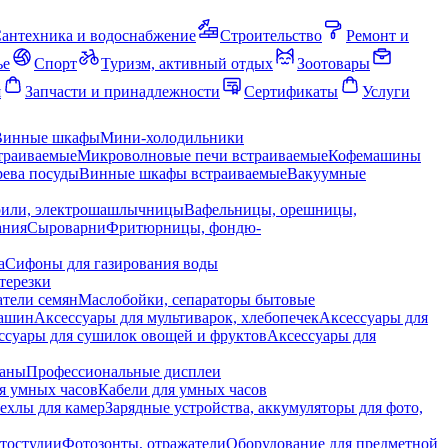
антехника и водоснабжение
Строительство
Ремонт и
ье
Спорт
Туризм, активный отдых
Зоотовары
я
Запчасти и принадлежности
Сертификаты
Услуги
Винные шкафы
Мини-холодильники
траиваемые
Микроволновые печи встраиваемые
Кофемашины
ева посуды
Винные шкафы встраиваемые
Вакуумные
рили, электрошашлычницы
Вафельницы, орешницы,
ания
Сыроварни
Фритюрницы, фондю-
а
Сифоны для газирования воды
терезки
тели семян
Маслобойки, сепараторы бытовые
машин
Аксессуары для мультиварок, хлебопечек
Аксессуары для
ссуары для сушилок овощей и фруктов
Аксессуары для
раны
Профессиональные дисплеи
я умных часов
Кабели для умных часов
ехлы для камер
Зарядные устройства, аккумуляторы для фото,
тостудии
Фотозонты, отражатели
Оборудование для предметной