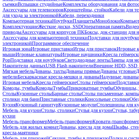
съемки
Вспышки студийные
Комплекты оборудования для фото
Аксессуары для телевизоров
Кронштейны, стойки
Кабели для т
для ухода за электроникой
Кабели, переходники
Компьютерная техника
Ноутбуки
Планшеты
Моноблоки
Компью
Комплектующие
Жесткие диски, SSD
Оперативная память
Видео
приводы
Аксессуары для корпусов ПК
Боксы, док-станции для 
Аксессуары для компьютерной техники
Подставки для ноутбук
электроникой
Программное обеспечение
Игровая зона
Игровые приставки
Игры для приставок
Игровые 
мыши
Игровые клавиатуры
Игровые наушники
Кресла геймерск
Pop
Подставки для ноутбуков
Светодиодные ленты
Лампы для м
Накопители данных
USB Flash накопители
Внешние HDD, SSD 
Мягкая мебель
Диваны, тахты
Диваны прямые
Диваны угловые
Д
мебели
Бескаркасные кресла-мешки и диваны
Надувные диваны
Игровая мебель
Кресла геймерские
Столы геймерские
Подставки
Комоды, тумбы
Комоды
Тумбы
Прикроватные тумбы
Обувницы, 
Столы
Кухонные столы
Барные столы
Столы письменные, комп
столики для бани
Приставные столики
Консольные столики
Обе
Кухня
Кухонный гарнитур
Кухонные модули
Столешницы для к
Мебель для кухни
Столы, столики
Стулья для кухни
Стулья, таб
кухни
Мебель-трансформер
Мебель-трансформер
Кровати-трансформе
Мебель для жилых комнат
Диваны, кресла для дома
Шкафы, стен
кресла-маятники
Мебель для прихожей
Секции, тумбы в прихожую
Полки и сист