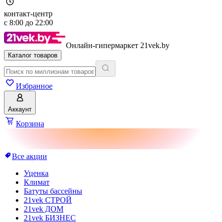
контакт-центр
с
8:00
до
22:00
Онлайн-гипермаркет 21vek.by
Каталог товаров
Избранное
Аккаунт
Корзина
Все акции
Уценка
Климат
Батуты бассейны
21vek СТРОЙ
21vek ДОМ
21vek БИЗНЕС