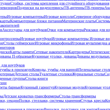
студии
Стойки, системы крепления для студийного оборудования
елевизоров
Подписки на видеосервисы
ТВ-антенны
ТВ-тюнеры
Ак
теры
Игровые компьютеры
Игровые консоли
Серверное оборудов
карты
Компьютерные блоки питания
Материнские платы
Системы
накопителей
ов
Аксессуары для ноутбуков
Очки для компьютера
Рюкзаки для но
контроллеры
Игровые ноутбуки
Игровые компьютеры
Игровые ви
ие
Столы геймерские
Игровые микрофоны
Игровая мультимедиа 
ониторов
диски
Карты памяти
Сетевые накопители
Картридеры
Оптические
иваны П-образные
Кухонные уголки, диваны
Диваны модульные
 для ноутбуков
тумбы в прихожую
Комоды, тумбы для ванной
Пеленальные стол
ьютерные
Детские столы
Туалетные столики
Журнальные столы
Са
денные группы
Столы-книги
ухни
уреты барные
Кухонный гарнитур
Кухонные модули
Кухонные угол
ры
Детские кроватки-трансформеры
Столы-трансформеры
ки, секции
Полки, стеллажи, системы хранения
Стулья, кресла
Ко
емы хранения в прихожую
Вешалки, подставки для зонтов
Банкет