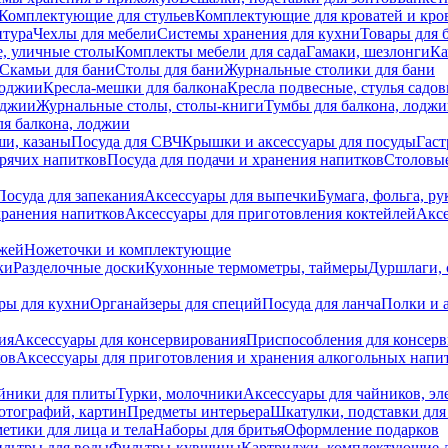
Комплектующие для стульев
Комплектующие для кроватей и кро
итура
Чехлы для мебели
Системы хранения для кухни
Товары для 
, уличные столы
Комплекты мебели для сада
Гамаки, шезлонги
Ка
Скамьи для бани
Столы для бани
Журнальные столики для бани
лоджии
Кресла-мешки для балкона
Кресла подвесные, стулья садо
оджии
Журнальные столы, столы-книги
Тумбы для балкона, лодж
я балкона, лоджии
ши, казаны
Посуда для СВЧ
Крышки и аксессуары для посуды
Гаст
орячих напитков
Посуда для подачи и хранения напитков
Столовы
Посуда для запекания
Аксессуары для выпечки
Бумага, фольга, р
хранения напитков
Аксессуары для приготовления коктейлей
Аксе
ожей
Ножеточки и комплектующие
ки
Разделочные доски
Кухонные термометры, таймеры
Дуршлаги, 
ры для кухни
Органайзеры для специй
Посуда для ланча
Полки и 
ия
Аксессуары для консервирования
Приспособления для консер
ков
Аксессуары для приготовления и хранения алкогольных напи
йники для плиты
Турки, молочники
Аксессуары для чайников, э
отографий, картин
Предметы интерьера
Шкатулки, подставки дл
етики для лица и тела
Наборы для бритья
Оформление подарков
льтры для воды
Фильтры-кувшины
Картриджи, комплектующие д