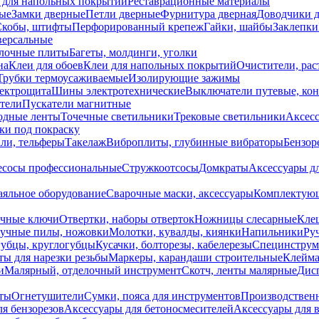
 для напольных покрытий
Реставрационные материалы
ые
Замки дверные
Петли дверные
Фурнитура дверная
Доводчики 
Скобы, штифты
Перфорированный крепеж
Гайки, шайбы
Заклепки
ерсальные
лочные плиты
Багеты, молдинги, уголки
на
Клеи для обоев
Клеи для напольных покрытий
Очистители, рас
Трубки термоусаживаемые
Изолирующие зажимы
лектрощита
Шины электротехнические
Выключатели путевые, ко
атели
Пускатели магнитные
одные ленты
Точечные светильники
Трековые светильники
Аксесс
и под покраску
ли, тельферы
Такелаж
Виброплиты, глубинные вибраторы
Бензор
сосы профессиональные
Стружкоотсосы
Домкраты
Аксессуары д
аяльное оборудование
Сварочные маски, аксессуары
Комплектующ
ечные ключи
Отвертки, наборы отверток
Ножницы слесарные
Кле
учные пилы, ножовки
Молотки, кувалды, киянки
Напильники
Ру
убцы, круглогубцы
Кусачки, болторезы, кабелерезы
Специнструм
ы для нарезки резьбы
Маркеры, карандаши строительные
Клейма
и
Малярный, отделочный инструмент
Скотч, ленты малярные
Дисп
иты
Огнетушители
Сумки, пояса для инструментов
Производствен
я бензорезов
Аксессуары для бетоносмесителей
Аксессуары для 