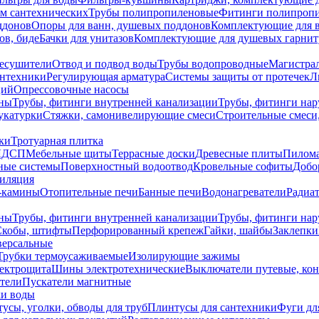
ем сантехнических
Трубы полипропиленовые
Фитинги полипроп
ддонов
Опоры для ванн, душевых поддонов
Комплектующие для 
ов, биде
Бачки для унитазов
Комплектующие для душевых гарнит
есушители
Отвод и подвод воды
Трубы водопроводные
Магистрал
антехники
Регулирующая арматура
Системы защиты от протечек
Л
ций
Опрессовочные насосы
ны
Трубы, фитинги внутренней канализации
Трубы, фитинги на
катурки
Стяжки, самонивелирующие смеси
Строительные смеси,
ки
Тротуарная плитка
ЛДСП
Мебельные щиты
Террасные доски
Древесные плиты
Пилом
ные системы
Поверхностный водоотвод
Кровельные софиты
Добо
тиляция
-камины
Отопительные печи
Банные печи
Водонагреватели
Радиат
ны
Трубы, фитинги внутренней канализации
Трубы, фитинги на
Скобы, штифты
Перфорированный крепеж
Гайки, шайбы
Заклепки
ерсальные
Трубки термоусаживаемые
Изолирующие зажимы
лектрощита
Шины электротехнические
Выключатели путевые, ко
атели
Пускатели магнитные
ки воды
усы, уголки, обводы для труб
Плинтусы для сантехники
Фуги дл