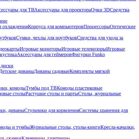
сессуары для ТВ
Аксессуары для проектора
Очки 3D
Средства
ание
 охлаждения
Корпуса для компьютеров
Процессоры
Оптические
утбуков
Сумки, чехлы для ноутбуков
Средства для ухода за
деокарты
Игровые мониторы
Игровые телевизоры
Игровые
акустика
Аксессуары для геймеров
Фигурки Funko
 диски
Детские диваны
Диваны садовые
Комплекты мягкой
ики, комоды
Тумбы под ТВ
Комоды пластиковые
довые столы
Растущие столы и парты
Столы, журнальные
ки, диваны
Стульчики для кормления
Системы хранения для
моды и тумбы
Журнальные столы, столы-книги
Кресла-качалки,
ки, скамьи
Ключницы, газетницы