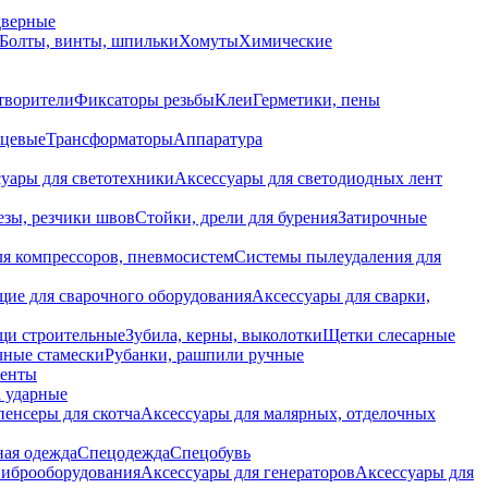
дверные
Болты, винты, шпильки
Хомуты
Химические
творители
Фиксаторы резьбы
Клеи
Герметики, пены
нцевые
Трансформаторы
Аппаратура
уары для светотехники
Аксессуары для светодиодных лент
езы, резчики швов
Стойки, дрели для бурения
Затирочные
ля компрессоров, пневмосистем
Системы пылеудаления для
ие для сварочного оборудования
Аксессуары для сварки,
щи строительные
Зубила, керны, выколотки
Щетки слесарные
чные стамески
Рубанки, рашпили ручные
енты
 ударные
енсеры для скотча
Аксессуары для малярных, отделочных
ная одежда
Спецодежда
Спецобувь
виброоборудования
Аксессуары для генераторов
Аксессуары для