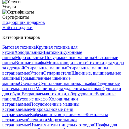
Услуги
Сертификаты
Подборщик подарков
Найти подарки
Категории товаров
Бытовая техника
Крупная техника для
кухни
Холодильники
Вытяжки
Кухонные
плиты
Морозильники
Посудомоечные машины
Настольные
плиты
Винные шкафы
Мини-холодильники
Техника для ухода
за одеждой
Стиральные машины
Стиральные машины
встраиваемые
Утюги
Отпариватели
Швейные, вышивальные
машины
Промышленные швейные
машины
Оверлоки
Сушильные машины, шкафы
Гладильные
системы, прессы
Машинки для удаления катышков
Сушилки
для обуви
Встраиваемая техника, оборудование
Варочные
панели
Духовые шкафы
Холодильники
встраиваемые
Посудомоечные машины
встраиваемые
Микроволновые печи
встраиваемые
Кофемашины встраиваемые
Комплекты
встраиваемой техники
Морозильники
встраиваемые
Измельчители пищевых отходов
Шкафы для