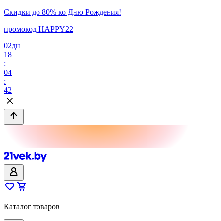
Скидки до 80% ко Дню Рождения!
промокод HAPPY22
02
дн
18
:
04
:
42
Каталог товаров