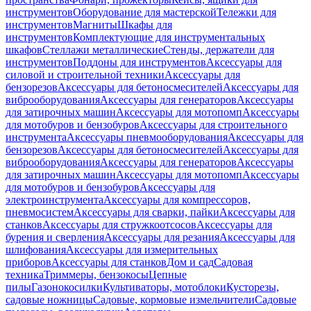
инструментов
Оборудование для мастерской
Тележки для
инструментов
Магниты
Шкафы для
инструментов
Комплектующие для инструментальных
шкафов
Стеллажи металлические
Стенды, держатели для
инструментов
Поддоны для инструментов
Аксессуары для
силовой и строительной техники
Аксессуары для
бензорезов
Аксессуары для бетоносмесителей
Аксессуары для
виброоборудования
Аксессуары для генераторов
Аксессуары
для затирочных машин
Аксессуары для мотопомп
Аксессуары
для мотобуров и бензобуров
Аксессуары для строительного
инструмента
Аксессуары пневмооборудования
Аксессуары для
бензорезов
Аксессуары для бетоносмесителей
Аксессуары для
виброоборудования
Аксессуары для генераторов
Аксессуары
для затирочных машин
Аксессуары для мотопомп
Аксессуары
для мотобуров и бензобуров
Аксессуары для
электроинструмента
Аксессуары для компрессоров,
пневмосистем
Аксессуары для сварки, пайки
Аксессуары для
станков
Аксессуары для стружкоотсосов
Аксессуары для
бурения и сверления
Аксессуары для резания
Аксессуары для
шлифования
Аксессуары для измерительных
приборов
Аксессуары для станков
Дом и сад
Садовая
техника
Триммеры, бензокосы
Цепные
пилы
Газонокосилки
Культиваторы, мотоблоки
Кусторезы,
садовые ножницы
Садовые, кормовые измельчители
Садовые