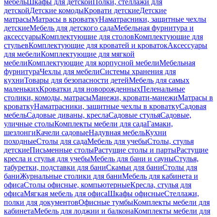
мебель
Шкафы для детской
Полки, стеллажи для
детской
Детские комоды
Кровати детские
Детские
матрасы
Матрасы в кроватку
Наматрасники, защитные чехлы
детские
Мебель для детского сада
Мебельная фурнитура и
аксессуары
Комплектующие для столов
Комплектующие для
стульев
Комплектующие для кроватей и кроваток
Аксессуары
для мебели
Комплектующие для мягкой
мебели
Комплектующие для корпусной мебели
Мебельная
фурнитура
Чехлы для мебели
Системы хранения для
кухни
Товары для безопасности детей
Мебель для самых
маленьких
Кроватки для новорожденных
Пеленальные
столики, комоды, матрасы
Манежи, кровати-манежи
Матрасы в
кроватку
Наматрасники, защитные чехлы в кроватку
Садовая
мебель
Садовые диваны, кресла
Садовые стулья
Садовые,
уличные столы
Комплекты мебели для сада
Гамаки,
шезлонги
Качели садовые
Надувная мебель
Кухни
походные
Столы для сада
Мебель для учебы
Столы, стулья
детские
Письменные столы
Растущие столы и парты
Растущие
кресла и стулья для учебы
Мебель для бани и сауны
Стулья,
табуретки, подставки для бани
Скамьи для бани
Столы для
бани
Журнальные столики для бани
Мебель для кабинета и
офиса
Столы офисные, компьютерные
Кресла, стулья для
офиса
Мягкая мебель для офиса
Шкафы офисные
Стеллажи,
полки для документов
Офисные тумбы
Комплекты мебели для
кабинета
Мебель для лоджии и балкона
Комплекты мебели для