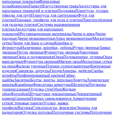
напольные покрытия
Виниловые
полы
Ковролин
Паркет
Искусственная трава
Аксессуары для
напольных покрытий и плитки
Подложка
Плинтусы, уголки,
обводы для труб
Плинтусы для сантехники
Фуги для
плитки
Порожки, профили для пола и плитки
Приспособления
для укладки плитки
Системы выравнивания
плитки
Аксессуары для напольных
покрытий
Реставрационные материалы
Двери и арки
Двери
входные
Двери межкомнатные
Арки межкомнатные
Москитные
сетки
Двери для бани и сауны
Коробки и
фурнитура
Наличники, коробки, доборы
Ручки дверные
Замки
дверные
Петли дверные
Фурнитура дверная
Доводчики
дверные
Окна и подоконники
Окна
Подоконники, отливы
Окна
мансардные
Фурнитура оконная
Мягкие окна
Москитные сетки
на окна
Жалюзи уличные
Пленки солнцезащитные
Крепежные
изделия
Саморезы, шурупы
Гвозди
Анкеры, дюбели
Скобы,
штифты
Перфорированный крепеж
Гайки,
шайбы
Заклепки
Болты, винты, шпильки
Хомуты
Химические
анкеры
Карабины
Фиксаторы арматуры
Шплинты
Пружины
универсальные
Отделка стен
Обои
Жидкие
обои
Фотообои
Штукатурки декоративные
Декоративный
камень
Скинали
Пленки самоклеящиеся
Армирующие
сетки
Стеновые панели
Уголки, маяки,
профили
Вагонка
Стеклохолсты, флизелин
Экраны для
радиаторов
Отделка потолка
Потолочные системы
Потолочные