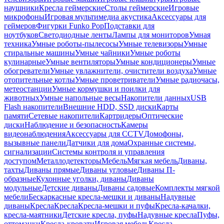
наушники
Кресла геймерские
Столы геймерские
Игровые
микрофоны
Игровая мультимедиа акустика
Аксессуары для
геймеров
Фигурки Funko Pop
Подставки для
ноутбуков
Светодиодные ленты
Лампы для мониторов
Умная
техника
Умные роботы-пылесосы
Умные телевизоры
Умные
стиральные машины
Умные чайники
Умные роботы
кулинарные
Умные вентиляторы
Умные кондиционеры
Умные
обогреватели
Умные увлажнители, очистители воздуха
Умные
отопительные котлы
Умные проветриватели
Умные радиочасы,
метеостанции
Умные кормушки и поилки для
животных
Умные напольные весы
Накопители данных
USB
Flash накопители
Внешние HDD, SSD диски
Карты
памяти
Сетевые накопители
Картридеры
Оптические
диски
Наблюдение и безопасность
Камеры
видеонаблюдения
Аксессуары для CCTV
Домофоны,
вызывные панели
Датчики для дома
Охранные системы,
сигнализации
Системы контроля и управления
доступом
Металлодетекторы
Мебель
Мягкая мебель
Диваны,
тахты
Диваны прямые
Диваны угловые
Диваны П-
образные
Кухонные уголки, диваны
Диваны
модульные
Детские диваны
Диваны садовые
Комплекты мягкой
мебели
Бескаркасные кресла-мешки и диваны
Надувные
диваны
Кресла
Кресла
Кресла-мешки и пуфы
Кресла-качалки,
кресла-маятники
Детские кресла, пуфы
Надувные кресла
Пуфы,
оттоманки
Кресла-кровати
Игровая мебель
Кресла