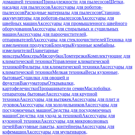
домашней техники
Принадлежности для пылесосов
Щетки,
насадки для пылесосов
Аксессуары для роботов-
пылесосов
Расходные материалы для пылесосов
Станции,
аккумуляторы для роботов-пылесосов
Аксессуары для
швейных машин
Аксессуары для промышленного швейного
оборудования
Аксессуары для стиральных и сушильных
машин
Аксессуары для пароочистителей,
отпаривателей
Аксессуары для стеклоочистителей
Техника для
измельчения продуктов
Блендеры
Кухонные комбайны,
измельчители
Планетарные
миксеры
Миксеры
Мясорубки
Ломтерезки
Комплектующие для
климатической техники
Управление климатической
техникой
Фильтры для климатической техники
Аксессуары для
климатической техники
Мелкая техника
Весы кухонные,
бытовые
Сушилки для овощей и
фруктов
Вакууматоры
Открывалки,
картофелечистки
Проращиватели семян
Маслобойки,
сепараторы бытовые
Аксессуары для крупной
техники
Аксессуары для вытяжек
Аксессуары для плит и
духовок
Аксессуары для холодильников
Аксессуары для
посудомоечных машин
Средства для посудомоечных
машин
Средства для ухода за техникой
Аксессуары для
кухонной техники
Аксессуары для микроволновых
печей
Вакуумные пакеты, контейнеры
Аксессуары для
кофемашин
Аксессуары для мультиварок,