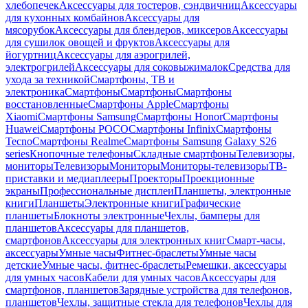
хлебопечек
Аксессуары для тостеров, сэндвичниц
Аксессуары
для кухонных комбайнов
Аксессуары для
мясорубок
Аксессуары для блендеров, миксеров
Аксессуары
для сушилок овощей и фруктов
Аксессуары для
йогуртниц
Аксессуары для аэрогрилей,
электрогрилей
Аксессуары для соковыжималок
Средства для
ухода за техникой
Смартфоны, ТВ и
электроника
Смартфоны
Смартфоны
Смартфоны
восстановленные
Смартфоны Apple
Смартфоны
Xiaomi
Смартфоны Samsung
Смартфоны Honor
Смартфоны
Huawei
Смартфоны POCO
Смартфоны Infinix
Смартфоны
Tecno
Смартфоны Realme
Смартфоны Samsung Galaxy S26
series
Кнопочные телефоны
Складные смартфоны
Телевизоры,
мониторы
Телевизоры
Мониторы
Мониторы-телевизоры
ТВ-
приставки и медиаплееры
Проекторы
Проекционные
экраны
Профессиональные дисплеи
Планшеты, электронные
книги
Планшеты
Электронные книги
Графические
планшеты
Блокноты электронные
Чехлы, бамперы для
планшетов
Аксессуары для планшетов,
смартфонов
Аксессуары для электронных книг
Смарт-часы,
аксессуары
Умные часы
Фитнес-браслеты
Умные часы
детские
Умные часы, фитнес-браслеты
Ремешки, аксессуары
для умных часов
Кабели для умных часов
Аксессуары для
смартфонов, планшетов
Зарядные устройства для телефонов,
планшетов
Чехлы, защитные стекла для телефонов
Чехлы для