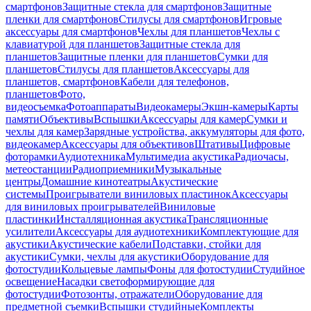
смартфонов
Защитные стекла для смартфонов
Защитные
пленки для смартфонов
Стилусы для смартфонов
Игровые
аксессуары для смартфонов
Чехлы для планшетов
Чехлы с
клавиатурой для планшетов
Защитные стекла для
планшетов
Защитные пленки для планшетов
Сумки для
планшетов
Стилусы для планшетов
Аксессуары для
планшетов, смартфонов
Кабели для телефонов,
планшетов
Фото,
видеосъемка
Фотоаппараты
Видеокамеры
Экшн-камеры
Карты
памяти
Объективы
Вспышки
Аксессуары для камер
Сумки и
чехлы для камер
Зарядные устройства, аккумуляторы для фото,
видеокамер
Аксессуары для объективов
Штативы
Цифровые
фоторамки
Аудиотехника
Мультимедиа акустика
Радиочасы,
метеостанции
Радиоприемники
Музыкальные
центры
Домашние кинотеатры
Акустические
системы
Проигрыватели виниловых пластинок
Аксессуары
для виниловых проигрывателей
Виниловые
пластинки
Инсталляционная акустика
Трансляционные
усилители
Аксессуары для аудиотехники
Комплектующие для
акустики
Акустические кабели
Подставки, стойки для
акустики
Сумки, чехлы для акустики
Оборудование для
фотостудии
Кольцевые лампы
Фоны для фотостудии
Студийное
освещение
Насадки светоформирующие для
фотостудии
Фотозонты, отражатели
Оборудование для
предметной съемки
Вспышки студийные
Комплекты