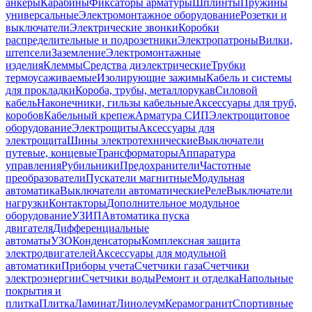
анкеры
Карабины
Фиксаторы арматуры
Шплинты
Пружины
универсальные
Электромонтажное оборудование
Розетки и
выключатели
Электрические звонки
Коробки
распределительные и подрозетники
Электропатроны
Вилки,
штепсели
Заземление
Электромонтажные
изделия
Клеммы
Средства диэлектрические
Трубки
термоусаживаемые
Изолирующие зажимы
Кабель и системы
для прокладки
Короба, трубы, металлорукав
Силовой
кабель
Наконечники, гильзы кабельные
Аксессуары для труб,
коробов
Кабельный крепеж
Арматура СИП
Электрощитовое
оборудование
Электрощиты
Аксессуары для
электрощита
Шины электротехнические
Выключатели
путевые, концевые
Трансформаторы
Аппаратура
управления
Рубильники
Предохранители
Частотные
преобразователи
Пускатели магнитные
Модульная
автоматика
Выключатели автоматические
Реле
Выключатели
нагрузки
Контакторы
Дополнительное модульное
оборудование
УЗИП
Автоматика пуска
двигателя
Дифференциальные
автоматы
УЗО
Конденсаторы
Комплексная защита
электродвигателей
Аксессуары для модульной
автоматики
Приборы учета
Счетчики газа
Счетчики
электроэнергии
Счетчики воды
Ремонт и отделка
Напольные
покрытия и
плитка
Плитка
Ламинат
Линолеум
Керамогранит
Спортивные