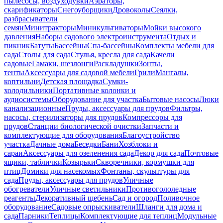
пылесосы, воздуходувки
Аэраторы,
скарификаторы
Снегоуборщики
Дровоколы
Сеялки,
разбрасыватели
семян
Минитракторы
Миникультиваторы
Мойки высокого
давления
Наборы садового электроинструмента
Отдых и
пикник
Батуты
Бассейны
Спа-бассейны
Комплекты мебели для
сада
Столы для сада
Стулья, кресла для сада
Качели
садовые
Гамаки, шезлонги
Раскладушки
Зонты,
тенты
Аксессуары для садовой мебели
Грили
Мангалы,
коптильни
Детская площадка
Сумки-
холодильники
Портативные колонки и
аудиосистемы
Оборудование для участка
Бытовые насосы
Люки
канализационные
Пруды, аксессуары для прудов
Фильтры,
насосы, стерилизаторы для прудов
Компрессоры для
прудов
Станции биологической очистки
Запчасти и
комплектующие для оборудования
Благоустройство
участка
Дачные дома
Беседки
Бани
Хозблоки и
сараи
Аксессуары для озеленения сада
Декор для сада
Почтовые
ящики, таблички
Козырьки
Скворечники, кормушки для
птиц
Домики для насекомых
Фонтаны, скульптуры для
сада
Пруды, аксессуары для прудов
Уличные
обогреватели
Уличные светильники
Противогололедные
реагенты
Декоративный щебень
Сад и огород
Поливочное
оборудование
Садовые опрыскиватели
Шланги для дома и
сада
Парники
Теплицы
Комплектующие для теплиц
Модульные