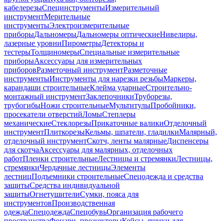
кабелерезы
Специнструменты
Измерительный
инструмент
Мерительные
инструменты
Электроизмерительные
приборы
Дальномеры
Дальномеры оптические
Нивелиры,
лазерные уровни
Пирометры
Детекторы и
тестеры
Толщиномеры
Специальные измерительные
приборы
Аксессуары для измерительных
приборов
Разметочный инструмент
Разметочные
инструменты
Инструменты для нарезки резьбы
Маркеры,
карандаши строительные
Клейма ударные
Строительно-
монтажный инструмент
Заклепочники
Труборезы,
трубогибы
Ножи строительные
Мультитулы
Пробойники,
просекатели отверстий
Ломы
Степлеры
механические
Стеклорезы
Прикаточные валики
Отделочный
инструмент
Плиткорезы
Кельмы, шпатели, гладилки
Малярный,
отделочный инструмент
Скотч, ленты малярные
Диспенсеры
для скотча
Аксессуары для малярных, отделочных
работ
Пленки строительные
Лестницы и стремянки
Лестницы,
стремянки
Чердачные лестницы
Элементы
лестниц
Подъемники строительные
Спецодежда и средства
защиты
Средства индивидуальной
защиты
Огнетушители
Сумки, пояса для
инструментов
Производственная
одежда
Спецодежда
Спецобувь
Организация рабочего
пространства
Фонари, прожекторы
Кейсы, ящики для