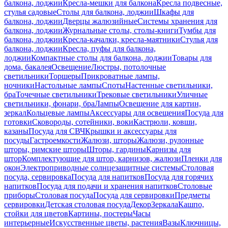
балкона, лоджии
Кресла-мешки для балкона
Кресла подвесные,
стулья садовые
Столы для балкона, лоджии
Шкафы для
балкона, лоджии
Дверцы жалюзийные
Системы хранения для
балкона, лоджии
Журнальные столы, столы-книги
Тумбы для
балкона, лоджии
Кресла-качалки, кресла-маятники
Стулья для
балкона, лоджии
Кресла, пуфы для балкона,
лоджии
Компактные столы для балкона, лоджии
Товары для
дома, бакалея
Освещение
Люстры, потолочные
светильники
Торшеры
Прикроватные лампы,
ночники
Настольные лампы
Споты
Настенные светильники,
бра
Точечные светильники
Трековые светильники
Уличные
светильники, фонари, бра
Лампы
Освещение для картин,
зеркал
Кольцевые лампы
Аксессуары для освещения
Посуда для
готовки
Сковороды, сотейники, воки
Кастрюли, ковши,
казаны
Посуда для СВЧ
Крышки и аксессуары для
посуды
Гастроемкости
Жалюзи, шторы
Жалюзи, рулонные
шторы, римские шторы
Шторы, гардины
Карнизы для
штор
Комплектующие для штор, карнизов, жалюзи
Пленки для
окон
Электроприводные солнцезащитные системы
Столовая
посуда, сервировка
Посуда для напитков
Посуда для горячих
напитков
Посуда для подачи и хранения напитков
Столовые
приборы
Столовая посуда
Посуда для сервировки
Предметы
сервировки
Детская столовая посуда
Декор
Зеркала
Кашпо,
стойки для цветов
Картины, постеры
Часы
интерьерные
Искусственные цветы, растения
Вазы
Ключницы,