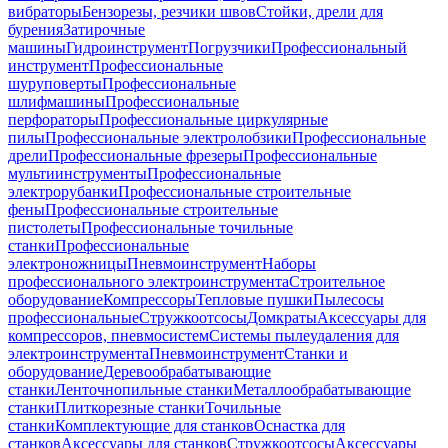
вибраторы
Бензорезы, резчики швов
Стойки, дрели для
бурения
Затирочные
машины
Гидроинструмент
Погрузчики
Профессиональный
инструмент
Профессиональные
шуруповерты
Профессиональные
шлифмашины
Профессиональные
перфораторы
Профессиональные циркулярные
пилы
Профессиональные электролобзики
Профессиональные
дрели
Профессиональные фрезеры
Профессиональные
мультиинструменты
Профессиональные
электрорубанки
Профессиональные строительные
фены
Профессиональные строительные
пистолеты
Профессиональные точильные
станки
Профессиональные
электроножницы
Пневмоинструмент
Наборы
профессионального электроинструмента
Строительное
оборудование
Компрессоры
Тепловые пушки
Пылесосы
профессиональные
Стружкоотсосы
Домкраты
Аксессуары для
компрессоров, пневмосистем
Системы пылеудаления для
электроинструмента
Пневмоинструмент
Станки и
оборудование
Деревообрабатывающие
станки
Ленточнопильные станки
Металлообрабатывающие
станки
Плиткорезные станки
Точильные
станки
Комплектующие для станков
Оснастка для
станков
Аксессуары для станков
Стружкоотсосы
Аксессуары