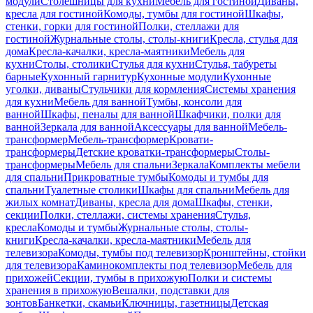
модули
Столешницы для кухни
Мебель для гостиной
Диваны,
кресла для гостиной
Комоды, тумбы для гостиной
Шкафы,
стенки, горки для гостиной
Полки, стеллажи для
гостиной
Журнальные столы, столы-книги
Кресла, стулья для
дома
Кресла-качалки, кресла-маятники
Мебель для
кухни
Столы, столики
Стулья для кухни
Стулья, табуреты
барные
Кухонный гарнитур
Кухонные модули
Кухонные
уголки, диваны
Стульчики для кормления
Системы хранения
для кухни
Мебель для ванной
Тумбы, консоли для
ванной
Шкафы, пеналы для ванной
Шкафчики, полки для
ванной
Зеркала для ванной
Аксессуары для ванной
Мебель-
трансформер
Мебель-трансформер
Кровати-
трансформеры
Детские кроватки-трансформеры
Столы-
трансформеры
Мебель для спальни
Зеркала
Комплекты мебели
для спальни
Прикроватные тумбы
Комоды и тумбы для
спальни
Туалетные столики
Шкафы для спальни
Мебель для
жилых комнат
Диваны, кресла для дома
Шкафы, стенки,
секции
Полки, стеллажи, системы хранения
Стулья,
кресла
Комоды и тумбы
Журнальные столы, столы-
книги
Кресла-качалки, кресла-маятники
Мебель для
телевизора
Комоды, тумбы под телевизор
Кронштейны, стойки
для телевизора
Каминокомплекты под телевизор
Мебель для
прихожей
Секции, тумбы в прихожую
Полки и системы
хранения в прихожую
Вешалки, подставки для
зонтов
Банкетки, скамьи
Ключницы, газетницы
Детская