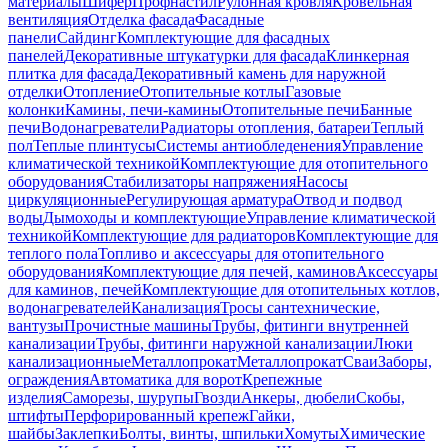
материалы
Шифер
Профнастил
Рулонная кровля
Кровельная
вентиляция
Отделка фасада
Фасадные
панели
Сайдинг
Комплектующие для фасадных
панелей
Декоративные штукатурки для фасада
Клинкерная
плитка для фасада
Декоративный камень для наружной
отделки
Отопление
Отопительные котлы
Газовые
колонки
Камины, печи-камины
Отопительные печи
Банные
печи
Водонагреватели
Радиаторы отопления, батареи
Теплый
пол
Теплые плинтусы
Системы антиобледенения
Управление
климатической техникой
Комплектующие для отопительного
оборудования
Стабилизаторы напряжения
Насосы
циркуляционные
Регулирующая арматура
Отвод и подвод
воды
Дымоходы и комплектующие
Управление климатической
техникой
Комплектующие для радиаторов
Комплектующие для
теплого пола
Топливо и аксессуары для отопительного
оборудования
Комплектующие для печей, каминов
Аксессуары
для каминов, печей
Комплектующие для отопительных котлов,
водонагревателей
Канализация
Тросы сантехнические,
вантузы
Прочистные машины
Трубы, фитинги внутренней
канализации
Трубы, фитинги наружной канализации
Люки
канализационные
Металлопрокат
Металлопрокат
Сваи
Заборы,
ограждения
Автоматика для ворот
Крепежные
изделия
Саморезы, шурупы
Гвозди
Анкеры, дюбели
Скобы,
штифты
Перфорированный крепеж
Гайки,
шайбы
Заклепки
Болты, винты, шпильки
Хомуты
Химические