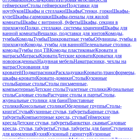
геймерские
Столы геймерские
Подставки для
ноутбуков
Шкафы и стеллажи
Шкафы
Стенки, горки
Шкафы-
купе
Шкафы-гармошки
Шкафы-пеналы для жилой
комнаты
Шкафы с витриной, буфеты
Шкафы, секции в
прихожую
Полки, стеллажи, системы хранения
Шкафы для
ванной комнаты
Вешалки, подставки для зонтов
Комоды,
тумбы
Комоды
Тумбы
Прикроватные тумбы
Обувницы, тумбы в
прихожую
Комоды, тумбы для ванной
Пеленальные столики,
комоды
Тумбы под ТВ
Комоды пластиковые
Кровати и
матрасы
Матрасы
Кровати
Детские кровати
Кроватки для
новорожденных
Надувная мебель
Наматрасники, чехлы на
матрас
Основания для
кроватей
Подматрасники
Раскладушки
Кровати-трансформеры,
шкафы-кровати
Кровати-домики
Столы
Кухонные
столы
Барные столы
Столы письменные,
компьютерные
Детские столы
Туалетные столики
Журнальные
столы
Садовые столы
Растущие столы и парты
Столы,
журнальные столики для бани
Приставные
столики
Консольные столики
Обеденные группы
Столы-
книги
Стулья
Кухонные стулья, табуреты
Барные стулья,
табуреты
Компьютерные кресла, стулья
Геймерские
кресла
Детские стулья, табуреты
Банкетки, скамьи
Садовые
кресла, стулья, табуреты
Стулья, табуреты для бани
Стульчики
для кормления
Кухня
Кухонный гарнитур
Кухонные