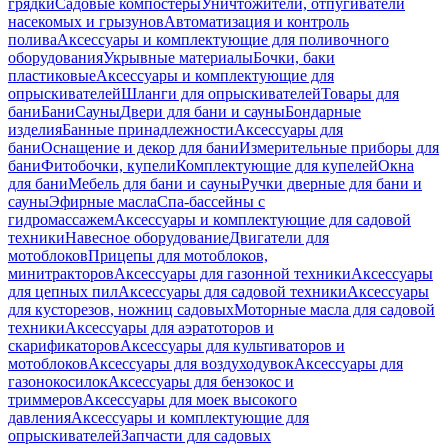
грядки
Садовые компостеры
Уничтожители, отпугиватели
насекомых и грызунов
Автоматизация и контроль
полива
Аксессуары и комплектующие для поливочного
оборудования
Укрывные материалы
Бочки, баки
пластиковые
Аксессуары и комплектующие для
опрыскивателей
Шланги для опрыскивателей
Товары для
бани
Бани
Сауны
Двери для бани и сауны
Бондарные
изделия
Банные принадлежности
Аксессуары для
бани
Оснащение и декор для бани
Измерительные приборы для
бани
Фитобочки, купели
Комплектующие для купелей
Окна
для бани
Мебель для бани и сауны
Ручки дверные для бани и
сауны
Эфирные масла
Спа-бассейны с
гидромассажем
Аксессуары и комплектующие для садовой
техники
Навесное оборудование
Двигатели для
мотоблоков
Прицепы для мотоблоков,
минитракторов
Аксессуары для газонной техники
Аксессуары
для цепных пил
Аксессуары для садовой техники
Аксессуары
для кусторезов, ножниц садовых
Моторные масла для садовой
техники
Аксессуары для аэратоторов и
скарификаторов
Аксессуары для культиваторов и
мотоблоков
Аксессуары для воздуходувок
Аксессуары для
газонокосилок
Аксессуары для бензокос и
триммеров
Аксессуары для моек высокого
давления
Аксессуары и комплектующие для
опрыскивателей
Запчасти для садовых