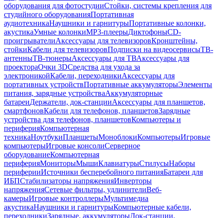
оборудования для фотостудии
Стойки, системы крепления для
студийного оборудования
Портативная
аудиотехника
Наушники и гарнитуры
Портативные колонки,
акустика
Умные колонки
MP3-плееры
Диктофоны
CD-
проигрыватели
Аксессуары для телевизоров
Кронштейны,
стойки
Кабели для телевизоров
Подписки на видеосервисы
ТВ-
антенны
ТВ-тюнеры
Аксессуары для ТВ
Аксессуары для
проектора
Очки 3D
Средства для ухода за
электроникой
Кабели, переходники
Аксессуары для
портативных устройств
Портативные аккумуляторы
Элементы
питания, зарядные устройства
Аккумуляторные
батареи
Держатели, док-станции
Аксессуары для планшетов,
смартфонов
Кабели для телефонов, планшетов
Зарядные
устройства для телефонов, планшетов
Компьютеры и
периферия
Компьютерная
техника
Ноутбуки
Планшеты
Моноблоки
Компьютеры
Игровые
компьютеры
Игровые консоли
Серверное
оборудование
Компьютерная
периферия
Мониторы
Мыши
Клавиатуры
Стилусы
Наборы
периферии
Источники бесперебойного питания
Батареи для
ИБП
Стабилизаторы напряжения
Инверторы
напряжения
Сетевые фильтры, удлинители
Веб-
камеры
Игровые контроллеры
Мультимедиа
акустика
Наушники и гарнитуры
Компьютерные кабели,
переходники
Зарядные, аккумуляторы
Док-станции,