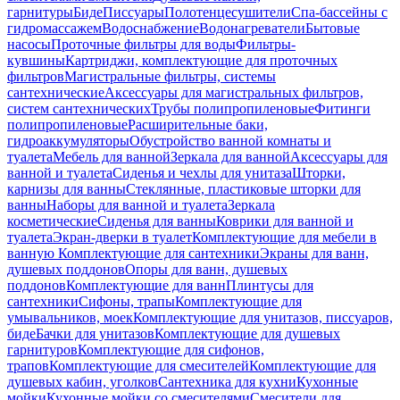
гарнитуры
Биде
Писсуары
Полотенцесушители
Спа-бассейны с
гидромассажем
Водоснабжение
Водонагреватели
Бытовые
насосы
Проточные фильтры для воды
Фильтры-
кувшины
Картриджи, комплектующие для проточных
фильтров
Магистральные фильтры, системы
сантехнические
Аксессуары для магистральных фильтров,
систем сантехнических
Трубы полипропиленовые
Фитинги
полипропиленовые
Расширительные баки,
гидроаккумуляторы
Обустройство ванной комнаты и
туалета
Мебель для ванной
Зеркала для ванной
Аксессуары для
ванной и туалета
Сиденья и чехлы для унитаза
Шторки,
карнизы для ванны
Стеклянные, пластиковые шторки для
ванны
Наборы для ванной и туалета
Зеркала
косметические
Сиденья для ванны
Коврики для ванной и
туалета
Экран-дверки в туалет
Комплектующие для мебели в
ванную
Комплектующие для сантехники
Экраны для ванн,
душевых поддонов
Опоры для ванн, душевых
поддонов
Комплектующие для ванн
Плинтусы для
сантехники
Сифоны, трапы
Комплектующие для
умывальников, моек
Комплектующие для унитазов, писсуаров,
биде
Бачки для унитазов
Комплектующие для душевых
гарнитуров
Комплектующие для сифонов,
трапов
Комплектующие для смесителей
Комплектующие для
душевых кабин, уголков
Сантехника для кухни
Кухонные
мойки
Кухонные мойки со смесителями
Смесители для