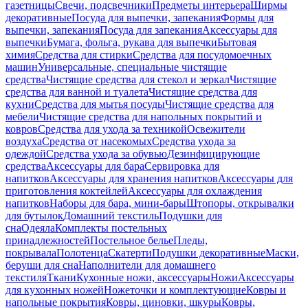
газетницы
Свечи, подсвечники
Предметы интерьера
Ширмы
декоративные
Посуда для выпечки, запекания
Формы для
выпечки, запекания
Посуда для запекания
Аксессуары для
выпечки
Бумага, фольга, рукава для выпечки
Бытовая
химия
Средства для стирки
Средства для посудомоечных
машин
Универсальные, специальные чистящие
средства
Чистящие средства для стекол и зеркал
Чистящие
средства для ванной и туалета
Чистящие средства для
кухни
Средства для мытья посуды
Чистящие средства для
мебели
Чистящие средства для напольных покрытий и
ковров
Средства для ухода за техникой
Освежители
воздуха
Средства от насекомых
Средства ухода за
одеждой
Средства ухода за обувью
Дезинфицирующие
средства
Аксессуары для бара
Сервировка для
напитков
Аксессуары для хранения напитков
Аксессуары для
приготовления коктейлей
Аксессуары для охлаждения
напитков
Наборы для бара, мини-бары
Штопоры, открывалки
для бутылок
Домашний текстиль
Подушки для
сна
Одеяла
Комплекты постельных
принадлежностей
Постельное белье
Пледы,
покрывала
Полотенца
Скатерти
Подушки декоративные
Маски,
беруши для сна
Наполнители для домашнего
текстиля
Ткани
Кухонные ножи, аксессуары
Ножи
Аксессуары
для кухонных ножей
Ножеточки и комплектующие
Ковры и
напольные покрытия
Ковры, циновки, шкуры
Ковры,