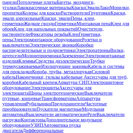
панели
Потолочные плиты
Багеты, молдинги,
уголки
Лакокрасочные материалы
Краски
Эмали
Лаки
Морилки,
пропитки
Колеры для краски
Растворители
Грунтовки
Краски,
эмали аэрозольные
Краски, эмали
Пены, клеи,
герметики
Жидкие гвозди
Герметики
Монтажная пена
Клеи для
обоев
Клеи для напольных покрытий
Очистители,
растворители
Фиксаторы резьбы
Клеи
Герметики,
пены
Электромонтажное оборудование
Розетки и
выключатели
Электрические звонки
Коробки
распределительные и подрозетники
Электропатроны
Вилки,
штепсели
Молниеприемники
Заземление
Электромонтажные
изделия
Клеммы
Средства диэлектрические
Трубки
термоусаживаемые
Изолирующие зажимы
Кабель и системы
для прокладки
Короба, трубы, металлорукав
Силовой
кабель
Наконечники, гильзы кабельные
Аксессуары для труб,
коробов
Кабельный крепеж
Арматура СИП
Электрощитовое
оборудование
Электрощиты
Аксессуары для
электрощита
Шины электротехнические
Выключатели
путевые, концевые
Трансформаторы
Аппаратура
управления
Рубильники
Предохранители
Частотные
преобразователи
Пускатели магнитные
Модульная
автоматика
Выключатели автоматические
Реле
Выключатели
нагрузки
Контакторы
Дополнительное модульное
оборудование
УЗИП
Автоматика пуска
двигателя
Дифференциальные