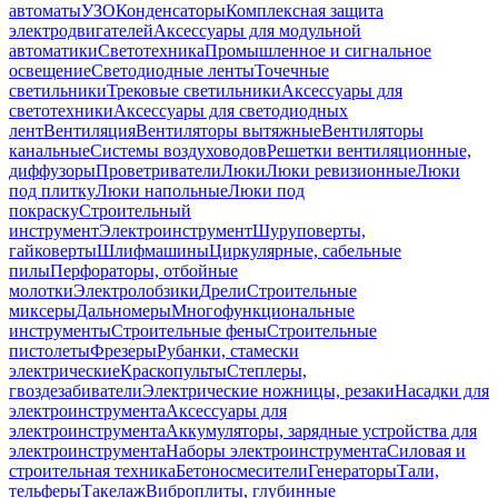
автоматы
УЗО
Конденсаторы
Комплексная защита
электродвигателей
Аксессуары для модульной
автоматики
Светотехника
Промышленное и сигнальное
освещение
Светодиодные ленты
Точечные
светильники
Трековые светильники
Аксессуары для
светотехники
Аксессуары для светодиодных
лент
Вентиляция
Вентиляторы вытяжные
Вентиляторы
канальные
Системы воздуховодов
Решетки вентиляционные,
диффузоры
Проветриватели
Люки
Люки ревизионные
Люки
под плитку
Люки напольные
Люки под
покраску
Строительный
инструмент
Электроинструмент
Шуруповерты,
гайковерты
Шлифмашины
Циркулярные, сабельные
пилы
Перфораторы, отбойные
молотки
Электролобзики
Дрели
Строительные
миксеры
Дальномеры
Многофункциональные
инструменты
Строительные фены
Строительные
пистолеты
Фрезеры
Рубанки, стамески
электрические
Краскопульты
Степлеры,
гвоздезабиватели
Электрические ножницы, резаки
Насадки для
электроинструмента
Аксессуары для
электроинструмента
Аккумуляторы, зарядные устройства для
электроинструмента
Наборы электроинструмента
Силовая и
строительная техника
Бетоносмесители
Генераторы
Тали,
тельферы
Такелаж
Виброплиты, глубинные