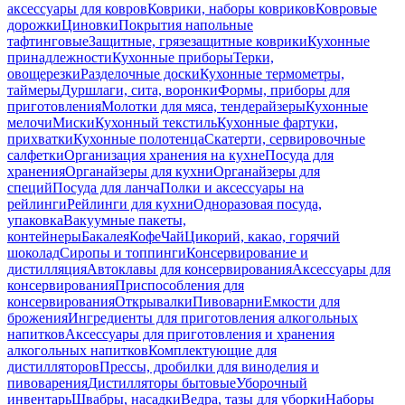
аксессуары для ковров
Коврики, наборы ковриков
Ковровые
дорожки
Циновки
Покрытия напольные
тафтинговые
Защитные, грязезащитные коврики
Кухонные
принадлежности
Кухонные приборы
Терки,
овощерезки
Разделочные доски
Кухонные термометры,
таймеры
Дуршлаги, сита, воронки
Формы, приборы для
приготовления
Молотки для мяса, тендерайзеры
Кухонные
мелочи
Миски
Кухонный текстиль
Кухонные фартуки,
прихватки
Кухонные полотенца
Скатерти, сервировочные
салфетки
Организация хранения на кухне
Посуда для
хранения
Органайзеры для кухни
Органайзеры для
специй
Посуда для ланча
Полки и аксессуары на
рейлинги
Рейлинги для кухни
Одноразовая посуда,
упаковка
Вакуумные пакеты,
контейнеры
Бакалея
Кофе
Чай
Цикорий, какао, горячий
шоколад
Сиропы и топпинги
Консервирование и
дистилляция
Автоклавы для консервирования
Аксессуары для
консервирования
Приспособления для
консервирования
Открывалки
Пивоварни
Емкости для
брожения
Ингредиенты для приготовления алкогольных
напитков
Аксессуары для приготовления и хранения
алкогольных напитков
Комплектующие для
дистилляторов
Прессы, дробилки для виноделия и
пивоварения
Дистилляторы бытовые
Уборочный
инвентарь
Швабры, насадки
Ведра, тазы для уборки
Наборы