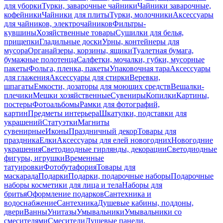
для уборки
Турки, заварочные чайники
Чайники заварочные,
кофейники
Чайники для плиты
Турки, молочники
Аксессуары
для чайников, электрочайников
Фильтры-
кувшины
Хозяйственные товары
Сушилки для белья,
прищепки
Гладильные доски
Урны, контейнеры для
мусора
Органайзеры, корзины, ящики
Туалетная бумага,
бумажные полотенца
Салфетки, мочалки, губки, мусорные
пакеты
Фольга, пленка, пакеты
Упаковочная тара
Аксессуары
для глажения
Аксессуары для стирки
Веревки,
шпагаты
Емкости, дозаторы для моющих средств
Вешалки-
плечики
Мешки хозяйственные
Сувениры
Копилки
Картины,
постеры
Фотоальбомы
Рамки для фотографий,
картин
Предметы интерьера
Шкатулки, подставки для
украшений
Статуэтки
Магниты
сувенирные
Иконы
Праздничный декор
Товары для
праздника
Елки
Аксессуары для елей новогодних
Новогодние
украшения
Светодиодные гирлянды, декорации
Светодиодные
фигуры, игрушки
Временные
татуировки
Фотобутафория
Товары для
маскарада
Подарки
Подарки, подарочные наборы
Подарочные
наборы косметики для лица и тела
Наборы для
бритья
Оформление подарков
Сантехника и
водоснабжение
Сантехника
Душевые кабины, поддоны,
двери
Ванны
Унитазы
Умывальники
Умывальники со
смесителями
Смесители
Душевые панели,