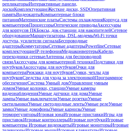
репликаторы
Интерактивные панели,
доски
Комплектующие
Жесткие диски, SSD
Оперативная
память
Видеокарты
Компьютерные блоки
питания
Материнские платы
Системы охлаждения
Корпуса для
компьютеров
Процессоры
Оптические приводы
Аксессуары
для корпусов ПК
Боксы, док-станции для накопителей
Сетевое
оборудование
Маршрутизаторы, DSL-модемы
Wi-Fi точки
доступа, усилители сигнала
Беспроводные
адаптеры
Коммутаторы
Сетевые адаптеры
Powerline
Сетевые
комплектующие
IP-телефония
Медиаконвертеры
Кабели,
переходники сетевые
Антенны для беспроводной
связи
Аксессуары для компьютерной техники
Подставки для
ноутбуков
Аксессуары для ноутбуков
Очки для
компьютера
Рюкзаки для ноутбуков
Сумки, чехлы для
ноутбуков
Средства для ухода за электроникой
Программное
обеспечение
Система Умный дом
Управление умным
домом
Умные колонки, станции
Умные камеры
видеонаблюдения
Умные датчики для дома
Умные
лампы
Умные выключатели
Умные розетки
Умные
светильники
Умные светодиодные ленты
Умные реле
Умные
замки
Умные домофоны
Умные карнизы
Умные
терморегуляторы
Игровая зона
Игровые приставки
Игры для
приставок
Игровые контроллеры
Игровые ноутбуки
Игровые
компьютеры
Игровые видеокарты
Игровые мониторы
Игровые
телевизоры
Игровые мыши
Игровые клавиатуры
Игровые