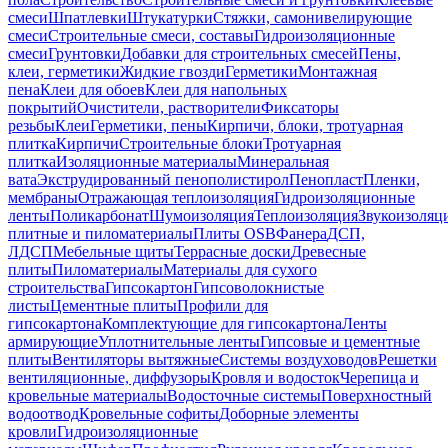
смеси
Шпатлевки
Штукатурки
Стяжки, самонивелирующие
смеси
Строительные смеси, составы
Гидроизоляционные
смеси
Грунтовки
Добавки для строительных смесей
Пены,
клеи, герметики
Жидкие гвозди
Герметики
Монтажная
пена
Клеи для обоев
Клеи для напольных
покрытий
Очистители, растворители
Фиксаторы
резьбы
Клеи
Герметики, пены
Кирпичи, блоки, тротуарная
плитка
Кирпичи
Строительные блоки
Тротуарная
плитка
Изоляционные материалы
Минеральная
вата
Экструдированный пенополистирол
Пенопласт
Пленки,
мембраны
Отражающая теплоизоляция
Гидроизоляционные
ленты
Поликарбонат
Шумоизоляция
Теплоизоляция
Звукоизоляц
плитные и пиломатериалы
Плиты OSB
Фанера
ДСП,
ЛДСП
Мебельные щиты
Террасные доски
Древесные
плиты
Пиломатериалы
Материалы для сухого
строительства
Гипсокартон
Гипсоволокнистые
листы
Цементные плиты
Профили для
гипсокартона
Комплектующие для гипсокартона
Ленты
армирующие
Уплотнительные ленты
Гипсовые и цементные
плиты
Вентиляторы вытяжные
Системы воздуховодов
Решетки
вентиляционные, диффузоры
Кровля и водосток
Черепица и
кровельные материалы
Водосточные системы
Поверхностный
водоотвод
Кровельные софиты
Доборные элементы
кровли
Гидроизоляционные