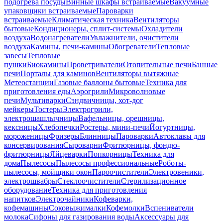
подогрева посуды
Винные шкафы встраиваемые
Вакуумные
упаковщики встраиваемые
Пароварки
встраиваемые
Климатическая техника
Вентиляторы
бытовые
Кондиционеры, сплит-системы
Охладители
воздуха
Водонагреватели
Увлажнители, очистители
воздуха
Камины, печи-камины
Обогреватели
Тепловые
завесы
Тепловые
пушки
Биокамины
Проветриватели
Отопительные печи
Банные
печи
Порталы для каминов
Вентиляторы вытяжные
Метеостанции
Газовые баллоны бытовые
Техника для
приготовления еды
Аэрогрили
Микроволновые
печи
Мультиварки
Сэндвичницы, хот-дог
мейкеры
Тостеры
Электрогрили,
электрошашлычницы
Вафельницы, орешницы,
кексницы
Хлебопечки
Ростеры, мини-печи
Йогуртницы,
мороженицы
Фризеры
Блинницы
Пароварки
Автоклавы для
консервирования
Сыроварни
Фритюрницы, фондю-
фритюрницы
Яйцеварки
Попкорницы
Техника для
дома
Пылесосы
Пылесосы профессиональные
Роботы-
пылесосы, мойщики окон
Пароочистители
Электровеники,
электрошвабры
Стеклоочистители
Стерилизационное
оборудование
Техника для приготовления
напитков
Электрочайники
Кофеварки,
кофемашины
Соковыжималки
Кофемолки
Вспениватели
молока
Сифоны для газирования воды
Аксессуары для