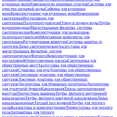
кухонных моек
Измельчители пищевых отходов
Системы для
очистки питьевой воды
Сифоны для кухонных
моек
Комплектующие для кухонных моек
Инженерная
сантехника
Инсталляции для
сантехники
Полотенцесушители
Отвод и подвод воды
Трубы
водопроводные
Магистральные фильтры, системы
сантехнические
Комплектующие для радиаторов,
полотенцесушителей
Монтажные комплекты для
сантехники
Регулирующая арматура
Системы защиты от
протечек
Люки сантехнические
Аксессуары для
магистральных фильтров, систем
сантехнических
Фитинги
Комплектующие для
инсталляций
Опрессовочные насосы
Сантехника для
общественных мест
Аксессуары для общественных
санузлов
Сушилки для рук
Дозаторы для общественных
санузлов
Сенсорные дозаторы для общественных
санузлов
Локтевые дозаторы для общественных
санузлов
Диспенсеры для бумажных полотенец
Диспенсеры
для туалетной бумаги
Канализация
Тросы сантехнические,
вантузы
Прочистные машины
Трубы, фитинги внутренней
канализации
Трубы, фитинги наружной канализации
Люки
канализационные
Теплый пол водяной
Трубы для теплого
пола
Коллекторы и комплектующие
Термостатика для теплого
пола
Автоматика для теплого
пола
Строительство
Строительные смеси и грунтовки
Клеевые