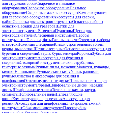
для стружкоотсосов
Сварочное и паяльное
оборудование
Сварочное оборудование
Паяльное
оборудование
Сварочные маски, аксессуары
Комплектующие
для сварочного оборудования
Аксессуары для сварки,
пайки
Оснастка для электроинструмента
Оснастка, наборы
оснастки
Насадки для граверов
Щетки для
электроинструмента
Развертки
Пуансоны
Щетки для
электродвигателей
Слесарный инструмент
Наборы
инструментов
Головки, биты
Гаечные ключи
Отвертки, наборы
отверток
Ножницы слесарные
Клещи строительные
Зубила,
керны, выколотки
Щетки слесарные
Оснастка и аксессуары для
бурения и сверления
Сверла, буры, зенкеры
Коронки
Зубила для
электроинструмента
Аксессуары для бурения и
сверления
Столярный инструмент
Тиски, струбцины,
гейферные зажимы
Ручные пилы, ножовки
Молотки, кувалды,
киянки
Напильники
Ручные стамески
Рубанки, рашпили
ручные
Оснастка и аксессуары для резания и
шлифования
Отрезные, пильные диски
Пильные полотна для
электроинструмента
Фрезы
Шлифовальные диски, насадки,
листы
Шлифовальные чашки
Точильные камни, круги,
сегменты
Полировальные валы
Направляющие
шины
Комплектующие для резания
Аксессуары для
резания
Аксессуары для шлифования
Электромонтажный
инструмент
Обжимной инструмент
Плоскогубцы,
круглогубцы
Кусачки, болторезы,