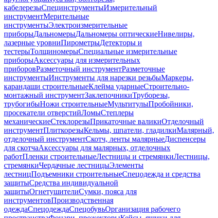
кабелерезы
Специнструменты
Измерительный
инструмент
Мерительные
инструменты
Электроизмерительные
приборы
Дальномеры
Дальномеры оптические
Нивелиры,
лазерные уровни
Пирометры
Детекторы и
тестеры
Толщиномеры
Специальные измерительные
приборы
Аксессуары для измерительных
приборов
Разметочный инструмент
Разметочные
инструменты
Инструменты для нарезки резьбы
Маркеры,
карандаши строительные
Клейма ударные
Строительно-
монтажный инструмент
Заклепочники
Труборезы,
трубогибы
Ножи строительные
Мультитулы
Пробойники,
просекатели отверстий
Ломы
Степлеры
механические
Стеклорезы
Прикаточные валики
Отделочный
инструмент
Плиткорезы
Кельмы, шпатели, гладилки
Малярный,
отделочный инструмент
Скотч, ленты малярные
Диспенсеры
для скотча
Аксессуары для малярных, отделочных
работ
Пленки строительные
Лестницы и стремянки
Лестницы,
стремянки
Чердачные лестницы
Элементы
лестниц
Подъемники строительные
Спецодежда и средства
защиты
Средства индивидуальной
защиты
Огнетушители
Сумки, пояса для
инструментов
Производственная
одежда
Спецодежда
Спецобувь
Организация рабочего
пространства
Фонари, прожекторы
Кейсы, ящики для