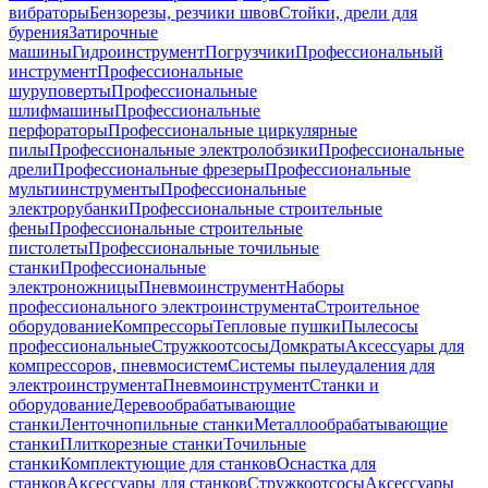
вибраторы
Бензорезы, резчики швов
Стойки, дрели для
бурения
Затирочные
машины
Гидроинструмент
Погрузчики
Профессиональный
инструмент
Профессиональные
шуруповерты
Профессиональные
шлифмашины
Профессиональные
перфораторы
Профессиональные циркулярные
пилы
Профессиональные электролобзики
Профессиональные
дрели
Профессиональные фрезеры
Профессиональные
мультиинструменты
Профессиональные
электрорубанки
Профессиональные строительные
фены
Профессиональные строительные
пистолеты
Профессиональные точильные
станки
Профессиональные
электроножницы
Пневмоинструмент
Наборы
профессионального электроинструмента
Строительное
оборудование
Компрессоры
Тепловые пушки
Пылесосы
профессиональные
Стружкоотсосы
Домкраты
Аксессуары для
компрессоров, пневмосистем
Системы пылеудаления для
электроинструмента
Пневмоинструмент
Станки и
оборудование
Деревообрабатывающие
станки
Ленточнопильные станки
Металлообрабатывающие
станки
Плиткорезные станки
Точильные
станки
Комплектующие для станков
Оснастка для
станков
Аксессуары для станков
Стружкоотсосы
Аксессуары