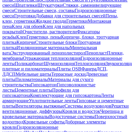
смеси
Шпатлевки
Штукатурки
Стяжки, самонивелирующие
смеси
Строительные смеси, составы
Гидроизоляционные
смеси
Грунтовки
Добавки для строительных смесей
Пены,
клеи, герметики
Жидкие гвозди
Герметики
Монтажная
пена
Клеи для обоев
Клеи для напольных
покрытий
Очистители, растворители
Фиксаторы
резьбы
Клеи
Герметики, пены
Кирпичи, блоки, тротуарная
плитка
Кирпичи
Строительные блоки
Тротуарная
плитка
Изоляционные материалы
Минеральная
вата
Экструдированный пенополистирол
Пенопласт
Пленки,
мембраны
Отражающая теплоизоляция
Гидроизоляционные
ленты
Поликарбонат
Шумоизоляция
Теплоизоляция
Звукоизоляц
плитные и пиломатериалы
Плиты OSB
Фанера
ДСП,
ЛДСП
Мебельные щиты
Террасные доски
Древесные
плиты
Пиломатериалы
Материалы для сухого
строительства
Гипсокартон
Гипсоволокнистые
листы
Цементные плиты
Профили для
гипсокартона
Комплектующие для гипсокартона
Ленты
армирующие
Уплотнительные ленты
Гипсовые и цементные
плиты
Вентиляторы вытяжные
Системы воздуховодов
Решетки
вентиляционные, диффузоры
Кровля и водосток
Черепица и
кровельные материалы
Водосточные системы
Поверхностный
водоотвод
Кровельные софиты
Доборные элементы
кровли
Гидроизоляционные