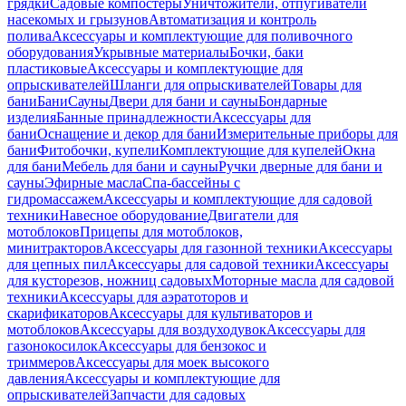
грядки
Садовые компостеры
Уничтожители, отпугиватели
насекомых и грызунов
Автоматизация и контроль
полива
Аксессуары и комплектующие для поливочного
оборудования
Укрывные материалы
Бочки, баки
пластиковые
Аксессуары и комплектующие для
опрыскивателей
Шланги для опрыскивателей
Товары для
бани
Бани
Сауны
Двери для бани и сауны
Бондарные
изделия
Банные принадлежности
Аксессуары для
бани
Оснащение и декор для бани
Измерительные приборы для
бани
Фитобочки, купели
Комплектующие для купелей
Окна
для бани
Мебель для бани и сауны
Ручки дверные для бани и
сауны
Эфирные масла
Спа-бассейны с
гидромассажем
Аксессуары и комплектующие для садовой
техники
Навесное оборудование
Двигатели для
мотоблоков
Прицепы для мотоблоков,
минитракторов
Аксессуары для газонной техники
Аксессуары
для цепных пил
Аксессуары для садовой техники
Аксессуары
для кусторезов, ножниц садовых
Моторные масла для садовой
техники
Аксессуары для аэратоторов и
скарификаторов
Аксессуары для культиваторов и
мотоблоков
Аксессуары для воздуходувок
Аксессуары для
газонокосилок
Аксессуары для бензокос и
триммеров
Аксессуары для моек высокого
давления
Аксессуары и комплектующие для
опрыскивателей
Запчасти для садовых