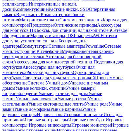
репликаторы
Интерактивные панели,
доски
Комплектующие
Жесткие диски, SSD
Оперативная
память
Видеокарты
Компьютерные блоки
питания
Материнские платы
Системы охлаждения
Корпуса для
компьютеров
Процессоры
Оптические приводы
Аксессуары
для корпусов ПК
Боксы, док-станции для накопителей
Сетевое
оборудование
Маршрутизаторы, DSL-модемы
Wi-Fi точки
доступа, усилители сигнала
Беспроводные
адаптеры
Коммутаторы
Сетевые адаптеры
Powerline
Сетевые
комплектующие
IP-телефония
Медиаконвертеры
Кабели,
переходники сетевые
Антенны для беспроводной
связи
Аксессуары для компьютерной техники
Подставки для
ноутбуков
Аксессуары для ноутбуков
Очки для
компьютера
Рюкзаки для ноутбуков
Сумки, чехлы для
ноутбуков
Средства для ухода за электроникой
Программное
обеспечение
Система Умный дом
Управление умным
домом
Умные колонки, станции
Умные камеры
видеонаблюдения
Умные датчики для дома
Умные
лампы
Умные выключатели
Умные розетки
Умные
светильники
Умные светодиодные ленты
Умные реле
Умные
замки
Умные домофоны
Умные карнизы
Умные
терморегуляторы
Игровая зона
Игровые приставки
Игры для
приставок
Игровые контроллеры
Игровые ноутбуки
Игровые
компьютеры
Игровые видеокарты
Игровые мониторы
Игровые
телевизоры
Игровые мыши
Игровые клавиатуры
Игровые