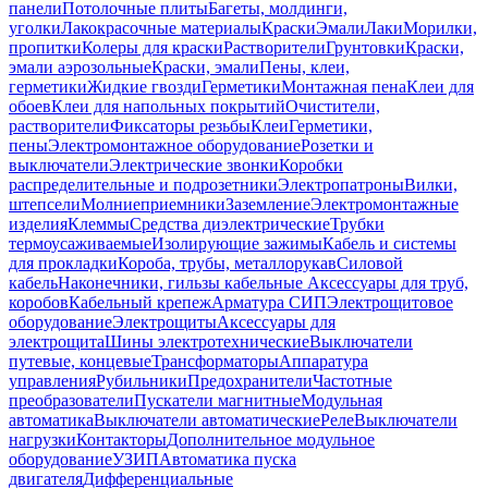
панели
Потолочные плиты
Багеты, молдинги,
уголки
Лакокрасочные материалы
Краски
Эмали
Лаки
Морилки,
пропитки
Колеры для краски
Растворители
Грунтовки
Краски,
эмали аэрозольные
Краски, эмали
Пены, клеи,
герметики
Жидкие гвозди
Герметики
Монтажная пена
Клеи для
обоев
Клеи для напольных покрытий
Очистители,
растворители
Фиксаторы резьбы
Клеи
Герметики,
пены
Электромонтажное оборудование
Розетки и
выключатели
Электрические звонки
Коробки
распределительные и подрозетники
Электропатроны
Вилки,
штепсели
Молниеприемники
Заземление
Электромонтажные
изделия
Клеммы
Средства диэлектрические
Трубки
термоусаживаемые
Изолирующие зажимы
Кабель и системы
для прокладки
Короба, трубы, металлорукав
Силовой
кабель
Наконечники, гильзы кабельные
Аксессуары для труб,
коробов
Кабельный крепеж
Арматура СИП
Электрощитовое
оборудование
Электрощиты
Аксессуары для
электрощита
Шины электротехнические
Выключатели
путевые, концевые
Трансформаторы
Аппаратура
управления
Рубильники
Предохранители
Частотные
преобразователи
Пускатели магнитные
Модульная
автоматика
Выключатели автоматические
Реле
Выключатели
нагрузки
Контакторы
Дополнительное модульное
оборудование
УЗИП
Автоматика пуска
двигателя
Дифференциальные