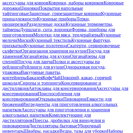
аксессуары для ковров
Коврики, наборы ковриков
Ковровые
дорожки
Циновки
Покрытия напольные
тафтинговые
Защитные, грязезащитные коврики
Кухонные
принадлежности
Кухонные приборы
Терки,
овощерезки
Разделочные доски
Кухонные термометры,
таймеры
Дуршлаги, сита, воронки
Формы, приборы для
приготовления
Молотки для мяса, тендерайзеры
Кухонные
мелочи
Миски
Кухонный текстиль
Кухонные фартуки,
прихватки
Кухонные полотенца
Скатерти, сервировочные
салфетки
Организация хранения на кухне
Посуда для
хранения
Органайзеры для кухни
Органайзеры для
специй
Посуда для ланча
Полки и аксессуары на
рейлинги
Рейлинги для кухни
Одноразовая посуда,
упаковка
Вакуумные пакеты,
контейнеры
Бакалея
Кофе
Чай
Цикорий, какао, горячий
шоколад
Сиропы и топпинги
Консервирование и
дистилляция
Автоклавы для консервирования
Аксессуары для
консервирования
Приспособления для
консервирования
Открывалки
Пивоварни
Емкости для
брожения
Ингредиенты для приготовления алкогольных
напитков
Аксессуары для приготовления и хранения
алкогольных напитков
Комплектующие для
дистилляторов
Прессы, дробилки для виноделия и
пивоварения
Дистилляторы бытовые
Уборочный
инвентарь
Швабры, насадки
Ведра, тазы для уборки
Наборы