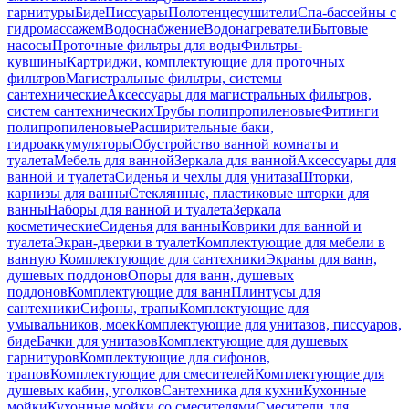
гарнитуры
Биде
Писсуары
Полотенцесушители
Спа-бассейны с
гидромассажем
Водоснабжение
Водонагреватели
Бытовые
насосы
Проточные фильтры для воды
Фильтры-
кувшины
Картриджи, комплектующие для проточных
фильтров
Магистральные фильтры, системы
сантехнические
Аксессуары для магистральных фильтров,
систем сантехнических
Трубы полипропиленовые
Фитинги
полипропиленовые
Расширительные баки,
гидроаккумуляторы
Обустройство ванной комнаты и
туалета
Мебель для ванной
Зеркала для ванной
Аксессуары для
ванной и туалета
Сиденья и чехлы для унитаза
Шторки,
карнизы для ванны
Стеклянные, пластиковые шторки для
ванны
Наборы для ванной и туалета
Зеркала
косметические
Сиденья для ванны
Коврики для ванной и
туалета
Экран-дверки в туалет
Комплектующие для мебели в
ванную
Комплектующие для сантехники
Экраны для ванн,
душевых поддонов
Опоры для ванн, душевых
поддонов
Комплектующие для ванн
Плинтусы для
сантехники
Сифоны, трапы
Комплектующие для
умывальников, моек
Комплектующие для унитазов, писсуаров,
биде
Бачки для унитазов
Комплектующие для душевых
гарнитуров
Комплектующие для сифонов,
трапов
Комплектующие для смесителей
Комплектующие для
душевых кабин, уголков
Сантехника для кухни
Кухонные
мойки
Кухонные мойки со смесителями
Смесители для