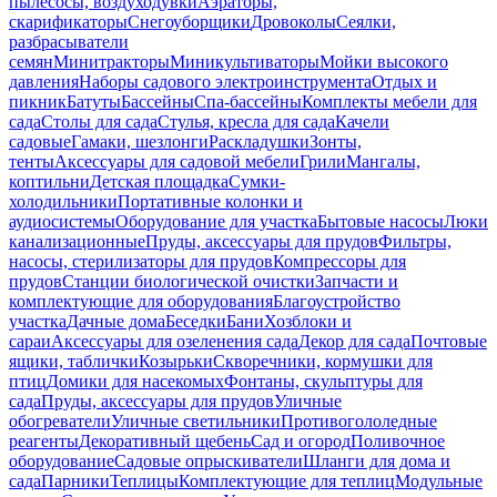
пылесосы, воздуходувки
Аэраторы,
скарификаторы
Снегоуборщики
Дровоколы
Сеялки,
разбрасыватели
семян
Минитракторы
Миникультиваторы
Мойки высокого
давления
Наборы садового электроинструмента
Отдых и
пикник
Батуты
Бассейны
Спа-бассейны
Комплекты мебели для
сада
Столы для сада
Стулья, кресла для сада
Качели
садовые
Гамаки, шезлонги
Раскладушки
Зонты,
тенты
Аксессуары для садовой мебели
Грили
Мангалы,
коптильни
Детская площадка
Сумки-
холодильники
Портативные колонки и
аудиосистемы
Оборудование для участка
Бытовые насосы
Люки
канализационные
Пруды, аксессуары для прудов
Фильтры,
насосы, стерилизаторы для прудов
Компрессоры для
прудов
Станции биологической очистки
Запчасти и
комплектующие для оборудования
Благоустройство
участка
Дачные дома
Беседки
Бани
Хозблоки и
сараи
Аксессуары для озеленения сада
Декор для сада
Почтовые
ящики, таблички
Козырьки
Скворечники, кормушки для
птиц
Домики для насекомых
Фонтаны, скульптуры для
сада
Пруды, аксессуары для прудов
Уличные
обогреватели
Уличные светильники
Противогололедные
реагенты
Декоративный щебень
Сад и огород
Поливочное
оборудование
Садовые опрыскиватели
Шланги для дома и
сада
Парники
Теплицы
Комплектующие для теплиц
Модульные