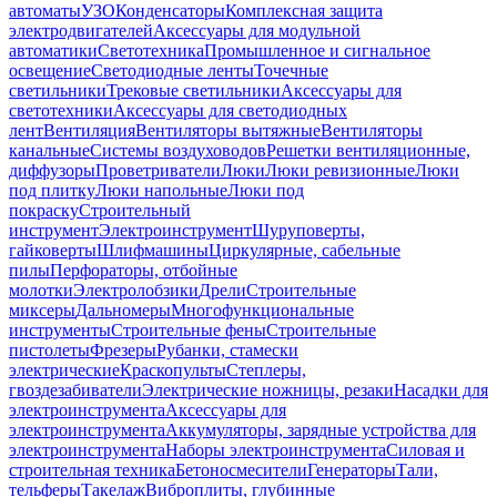
автоматы
УЗО
Конденсаторы
Комплексная защита
электродвигателей
Аксессуары для модульной
автоматики
Светотехника
Промышленное и сигнальное
освещение
Светодиодные ленты
Точечные
светильники
Трековые светильники
Аксессуары для
светотехники
Аксессуары для светодиодных
лент
Вентиляция
Вентиляторы вытяжные
Вентиляторы
канальные
Системы воздуховодов
Решетки вентиляционные,
диффузоры
Проветриватели
Люки
Люки ревизионные
Люки
под плитку
Люки напольные
Люки под
покраску
Строительный
инструмент
Электроинструмент
Шуруповерты,
гайковерты
Шлифмашины
Циркулярные, сабельные
пилы
Перфораторы, отбойные
молотки
Электролобзики
Дрели
Строительные
миксеры
Дальномеры
Многофункциональные
инструменты
Строительные фены
Строительные
пистолеты
Фрезеры
Рубанки, стамески
электрические
Краскопульты
Степлеры,
гвоздезабиватели
Электрические ножницы, резаки
Насадки для
электроинструмента
Аксессуары для
электроинструмента
Аккумуляторы, зарядные устройства для
электроинструмента
Наборы электроинструмента
Силовая и
строительная техника
Бетоносмесители
Генераторы
Тали,
тельферы
Такелаж
Виброплиты, глубинные