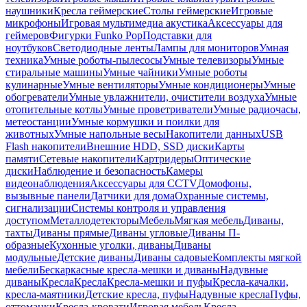
наушники
Кресла геймерские
Столы геймерские
Игровые
микрофоны
Игровая мультимедиа акустика
Аксессуары для
геймеров
Фигурки Funko Pop
Подставки для
ноутбуков
Светодиодные ленты
Лампы для мониторов
Умная
техника
Умные роботы-пылесосы
Умные телевизоры
Умные
стиральные машины
Умные чайники
Умные роботы
кулинарные
Умные вентиляторы
Умные кондиционеры
Умные
обогреватели
Умные увлажнители, очистители воздуха
Умные
отопительные котлы
Умные проветриватели
Умные радиочасы,
метеостанции
Умные кормушки и поилки для
животных
Умные напольные весы
Накопители данных
USB
Flash накопители
Внешние HDD, SSD диски
Карты
памяти
Сетевые накопители
Картридеры
Оптические
диски
Наблюдение и безопасность
Камеры
видеонаблюдения
Аксессуары для CCTV
Домофоны,
вызывные панели
Датчики для дома
Охранные системы,
сигнализации
Системы контроля и управления
доступом
Металлодетекторы
Мебель
Мягкая мебель
Диваны,
тахты
Диваны прямые
Диваны угловые
Диваны П-
образные
Кухонные уголки, диваны
Диваны
модульные
Детские диваны
Диваны садовые
Комплекты мягкой
мебели
Бескаркасные кресла-мешки и диваны
Надувные
диваны
Кресла
Кресла
Кресла-мешки и пуфы
Кресла-качалки,
кресла-маятники
Детские кресла, пуфы
Надувные кресла
Пуфы,
оттоманки
Кресла-кровати
Игровая мебель
Кресла