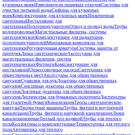
кухонных моек
Измельчители пищевых отходов
Системы для
очистки питьевой воды
Сифоны для кухонных
моек
Комплектующие для кухонных моек
Инженерная
сантехника
Инсталляции для
сантехники
Полотенцесушители
Отвод и подвод воды
Трубы
водопроводные
Магистральные фильтры, системы
сантехнические
Комплектующие для радиаторов,
полотенцесушителей
Монтажные комплекты для
сантехники
Регулирующая арматура
Системы защиты от
протечек
Люки сантехнические
Аксессуары для
магистральных фильтров, систем
сантехнических
Фитинги
Комплектующие для
инсталляций
Опрессовочные насосы
Сантехника для
общественных мест
Аксессуары для общественных
санузлов
Сушилки для рук
Дозаторы для общественных
санузлов
Сенсорные дозаторы для общественных
санузлов
Локтевые дозаторы для общественных
санузлов
Диспенсеры для бумажных полотенец
Диспенсеры
для туалетной бумаги
Канализация
Тросы сантехнические,
вантузы
Прочистные машины
Трубы, фитинги внутренней
канализации
Трубы, фитинги наружной канализации
Люки
канализационные
Теплый пол водяной
Трубы для теплого
пола
Коллекторы и комплектующие
Термостатика для теплого
пола
Автоматика для теплого
пола
Строительство
Строительные смеси и грунтовки
Клеевые