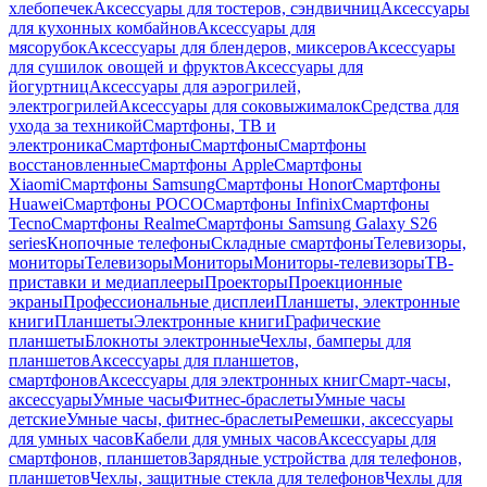
хлебопечек
Аксессуары для тостеров, сэндвичниц
Аксессуары
для кухонных комбайнов
Аксессуары для
мясорубок
Аксессуары для блендеров, миксеров
Аксессуары
для сушилок овощей и фруктов
Аксессуары для
йогуртниц
Аксессуары для аэрогрилей,
электрогрилей
Аксессуары для соковыжималок
Средства для
ухода за техникой
Смартфоны, ТВ и
электроника
Смартфоны
Смартфоны
Смартфоны
восстановленные
Смартфоны Apple
Смартфоны
Xiaomi
Смартфоны Samsung
Смартфоны Honor
Смартфоны
Huawei
Смартфоны POCO
Смартфоны Infinix
Смартфоны
Tecno
Смартфоны Realme
Смартфоны Samsung Galaxy S26
series
Кнопочные телефоны
Складные смартфоны
Телевизоры,
мониторы
Телевизоры
Мониторы
Мониторы-телевизоры
ТВ-
приставки и медиаплееры
Проекторы
Проекционные
экраны
Профессиональные дисплеи
Планшеты, электронные
книги
Планшеты
Электронные книги
Графические
планшеты
Блокноты электронные
Чехлы, бамперы для
планшетов
Аксессуары для планшетов,
смартфонов
Аксессуары для электронных книг
Смарт-часы,
аксессуары
Умные часы
Фитнес-браслеты
Умные часы
детские
Умные часы, фитнес-браслеты
Ремешки, аксессуары
для умных часов
Кабели для умных часов
Аксессуары для
смартфонов, планшетов
Зарядные устройства для телефонов,
планшетов
Чехлы, защитные стекла для телефонов
Чехлы для