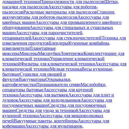
домашней техники
Принадлежности для пылесосов
Щетки,
насадки для пылесосов
Аксессуары для роботов-
пылесосов
Расходные материалы для пылесосов
Станции,
аккумуляторы для роботов-пылесосов
Аксессуары для
швейных машин
Аксессуары для промышленного швейного
оборудования
Аксессуары для стиральных и сушильных
машин
Аксессуары для пароочистителей,
отпаривателей
Аксессуары для стеклоочистителей
Техника для
измельчения продуктов
Блендеры
Кухонные комбайны,
измельчители
Планетарные
миксеры
Миксеры
Мясорубки
Ломтерезки
Комплектующие для
климатической техники
Управление климатической
техникой
Фильтры для климатической техники
Аксессуары для
климатической техники
Мелкая техника
Весы кухонные,
бытовые
Сушилки для овощей и
фруктов
Вакууматоры
Открывалки,
картофелечистки
Проращиватели семян
Маслобойки,
сепараторы бытовые
Аксессуары для крупной
техники
Аксессуары для вытяжек
Аксессуары для плит и
духовок
Аксессуары для холодильников
Аксессуары для
посудомоечных машин
Средства для посудомоечных
машин
Средства для ухода за техникой
Аксессуары для
кухонной техники
Аксессуары для микроволновых
печей
Вакуумные пакеты, контейнеры
Аксессуары для
кофемашин
Аксессуары для мультиварок,