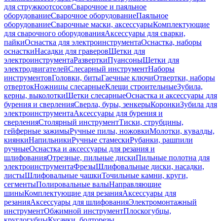
для стружкоотсосов
Сварочное и паяльное
оборудование
Сварочное оборудование
Паяльное
оборудование
Сварочные маски, аксессуары
Комплектующие
для сварочного оборудования
Аксессуары для сварки,
пайки
Оснастка для электроинструмента
Оснастка, наборы
оснастки
Насадки для граверов
Щетки для
электроинструмента
Развертки
Пуансоны
Щетки для
электродвигателей
Слесарный инструмент
Наборы
инструментов
Головки, биты
Гаечные ключи
Отвертки, наборы
отверток
Ножницы слесарные
Клещи строительные
Зубила,
керны, выколотки
Щетки слесарные
Оснастка и аксессуары для
бурения и сверления
Сверла, буры, зенкеры
Коронки
Зубила для
электроинструмента
Аксессуары для бурения и
сверления
Столярный инструмент
Тиски, струбцины,
гейферные зажимы
Ручные пилы, ножовки
Молотки, кувалды,
киянки
Напильники
Ручные стамески
Рубанки, рашпили
ручные
Оснастка и аксессуары для резания и
шлифования
Отрезные, пильные диски
Пильные полотна для
электроинструмента
Фрезы
Шлифовальные диски, насадки,
листы
Шлифовальные чашки
Точильные камни, круги,
сегменты
Полировальные валы
Направляющие
шины
Комплектующие для резания
Аксессуары для
резания
Аксессуары для шлифования
Электромонтажный
инструмент
Обжимной инструмент
Плоскогубцы,
круглогубцы
Кусачки, болторезы,