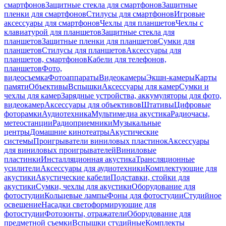
смартфонов
Защитные стекла для смартфонов
Защитные
пленки для смартфонов
Стилусы для смартфонов
Игровые
аксессуары для смартфонов
Чехлы для планшетов
Чехлы с
клавиатурой для планшетов
Защитные стекла для
планшетов
Защитные пленки для планшетов
Сумки для
планшетов
Стилусы для планшетов
Аксессуары для
планшетов, смартфонов
Кабели для телефонов,
планшетов
Фото,
видеосъемка
Фотоаппараты
Видеокамеры
Экшн-камеры
Карты
памяти
Объективы
Вспышки
Аксессуары для камер
Сумки и
чехлы для камер
Зарядные устройства, аккумуляторы для фото,
видеокамер
Аксессуары для объективов
Штативы
Цифровые
фоторамки
Аудиотехника
Мультимедиа акустика
Радиочасы,
метеостанции
Радиоприемники
Музыкальные
центры
Домашние кинотеатры
Акустические
системы
Проигрыватели виниловых пластинок
Аксессуары
для виниловых проигрывателей
Виниловые
пластинки
Инсталляционная акустика
Трансляционные
усилители
Аксессуары для аудиотехники
Комплектующие для
акустики
Акустические кабели
Подставки, стойки для
акустики
Сумки, чехлы для акустики
Оборудование для
фотостудии
Кольцевые лампы
Фоны для фотостудии
Студийное
освещение
Насадки светоформирующие для
фотостудии
Фотозонты, отражатели
Оборудование для
предметной съемки
Вспышки студийные
Комплекты