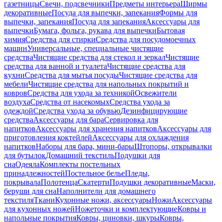
газетницы
Свечи, подсвечники
Предметы интерьера
Ширмы
декоративные
Посуда для выпечки, запекания
Формы для
выпечки, запекания
Посуда для запекания
Аксессуары для
выпечки
Бумага, фольга, рукава для выпечки
Бытовая
химия
Средства для стирки
Средства для посудомоечных
машин
Универсальные, специальные чистящие
средства
Чистящие средства для стекол и зеркал
Чистящие
средства для ванной и туалета
Чистящие средства для
кухни
Средства для мытья посуды
Чистящие средства для
мебели
Чистящие средства для напольных покрытий и
ковров
Средства для ухода за техникой
Освежители
воздуха
Средства от насекомых
Средства ухода за
одеждой
Средства ухода за обувью
Дезинфицирующие
средства
Аксессуары для бара
Сервировка для
напитков
Аксессуары для хранения напитков
Аксессуары для
приготовления коктейлей
Аксессуары для охлаждения
напитков
Наборы для бара, мини-бары
Штопоры, открывалки
для бутылок
Домашний текстиль
Подушки для
сна
Одеяла
Комплекты постельных
принадлежностей
Постельное белье
Пледы,
покрывала
Полотенца
Скатерти
Подушки декоративные
Маски,
беруши для сна
Наполнители для домашнего
текстиля
Ткани
Кухонные ножи, аксессуары
Ножи
Аксессуары
для кухонных ножей
Ножеточки и комплектующие
Ковры и
напольные покрытия
Ковры, циновки, шкуры
Ковры,