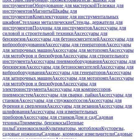
инструментов
Оборудование для мастерской
Тележки для
инструментов
Магниты
Шкафы для
инструментов
Комплектующие для инструментальных
шкафов
Стеллажи металлические
Стенды, держатели для
инструментов
Поддоны для инструментов
Аксессуары для
силовой и строительной техники
Аксессуары для
бензорезов
Аксессуары для бетоносмесителей
Аксессуары для
виброоборудования
Аксессуары для генераторов
Аксессуары
для затирочных машин
Аксессуары для мотопомп
Аксессуары
для мотобуров и бензобуров
Аксессуары для строительного
инструмента
Аксессуары пневмооборудования
Аксессуары для
бензорезов
Аксессуары для бетоносмесителей
Аксессуары для
виброоборудования
Аксессуары для генераторов
Аксессуары
для затирочных машин
Аксессуары для мотопомп
Аксессуары
для мотобуров и бензобуров
Аксессуары для
электроинструмента
Аксессуары для компрессоров,
пневмосистем
Аксессуары для сварки, пайки
Аксессуары для
станков
Аксессуары для стружкоотсосов
Аксессуары для
бурения и сверления
Аксессуары для резания
Аксессуары для
шлифования
Аксессуары для измерительных
приборов
Аксессуары для станков
Дом и сад
Садовая
техника
Триммеры, бензокосы
Цепные
пилы
Газонокосилки
Культиваторы, мотоблоки
Кусторезы,
садовые ножницы
Садовые, кормовые измельчители
Садовые