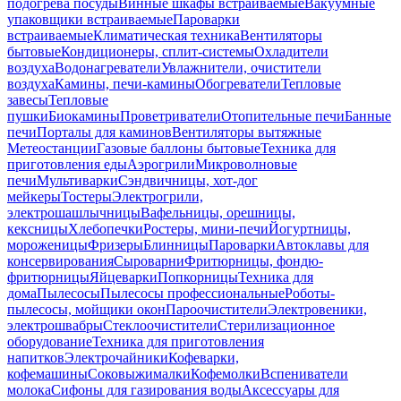
подогрева посуды
Винные шкафы встраиваемые
Вакуумные
упаковщики встраиваемые
Пароварки
встраиваемые
Климатическая техника
Вентиляторы
бытовые
Кондиционеры, сплит-системы
Охладители
воздуха
Водонагреватели
Увлажнители, очистители
воздуха
Камины, печи-камины
Обогреватели
Тепловые
завесы
Тепловые
пушки
Биокамины
Проветриватели
Отопительные печи
Банные
печи
Порталы для каминов
Вентиляторы вытяжные
Метеостанции
Газовые баллоны бытовые
Техника для
приготовления еды
Аэрогрили
Микроволновые
печи
Мультиварки
Сэндвичницы, хот-дог
мейкеры
Тостеры
Электрогрили,
электрошашлычницы
Вафельницы, орешницы,
кексницы
Хлебопечки
Ростеры, мини-печи
Йогуртницы,
мороженицы
Фризеры
Блинницы
Пароварки
Автоклавы для
консервирования
Сыроварни
Фритюрницы, фондю-
фритюрницы
Яйцеварки
Попкорницы
Техника для
дома
Пылесосы
Пылесосы профессиональные
Роботы-
пылесосы, мойщики окон
Пароочистители
Электровеники,
электрошвабры
Стеклоочистители
Стерилизационное
оборудование
Техника для приготовления
напитков
Электрочайники
Кофеварки,
кофемашины
Соковыжималки
Кофемолки
Вспениватели
молока
Сифоны для газирования воды
Аксессуары для