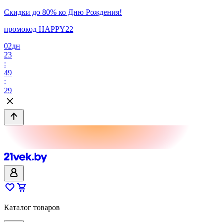
Скидки до 80% ко Дню Рождения!
промокод HAPPY22
02
дн
23
:
49
:
29
Каталог товаров