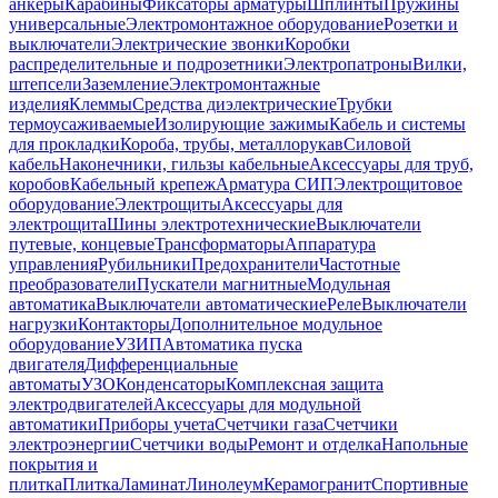
анкеры
Карабины
Фиксаторы арматуры
Шплинты
Пружины
универсальные
Электромонтажное оборудование
Розетки и
выключатели
Электрические звонки
Коробки
распределительные и подрозетники
Электропатроны
Вилки,
штепсели
Заземление
Электромонтажные
изделия
Клеммы
Средства диэлектрические
Трубки
термоусаживаемые
Изолирующие зажимы
Кабель и системы
для прокладки
Короба, трубы, металлорукав
Силовой
кабель
Наконечники, гильзы кабельные
Аксессуары для труб,
коробов
Кабельный крепеж
Арматура СИП
Электрощитовое
оборудование
Электрощиты
Аксессуары для
электрощита
Шины электротехнические
Выключатели
путевые, концевые
Трансформаторы
Аппаратура
управления
Рубильники
Предохранители
Частотные
преобразователи
Пускатели магнитные
Модульная
автоматика
Выключатели автоматические
Реле
Выключатели
нагрузки
Контакторы
Дополнительное модульное
оборудование
УЗИП
Автоматика пуска
двигателя
Дифференциальные
автоматы
УЗО
Конденсаторы
Комплексная защита
электродвигателей
Аксессуары для модульной
автоматики
Приборы учета
Счетчики газа
Счетчики
электроэнергии
Счетчики воды
Ремонт и отделка
Напольные
покрытия и
плитка
Плитка
Ламинат
Линолеум
Керамогранит
Спортивные