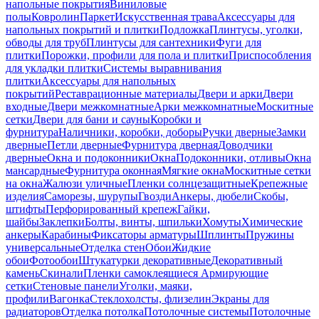
напольные покрытия
Виниловые
полы
Ковролин
Паркет
Искусственная трава
Аксессуары для
напольных покрытий и плитки
Подложка
Плинтусы, уголки,
обводы для труб
Плинтусы для сантехники
Фуги для
плитки
Порожки, профили для пола и плитки
Приспособления
для укладки плитки
Системы выравнивания
плитки
Аксессуары для напольных
покрытий
Реставрационные материалы
Двери и арки
Двери
входные
Двери межкомнатные
Арки межкомнатные
Москитные
сетки
Двери для бани и сауны
Коробки и
фурнитура
Наличники, коробки, доборы
Ручки дверные
Замки
дверные
Петли дверные
Фурнитура дверная
Доводчики
дверные
Окна и подоконники
Окна
Подоконники, отливы
Окна
мансардные
Фурнитура оконная
Мягкие окна
Москитные сетки
на окна
Жалюзи уличные
Пленки солнцезащитные
Крепежные
изделия
Саморезы, шурупы
Гвозди
Анкеры, дюбели
Скобы,
штифты
Перфорированный крепеж
Гайки,
шайбы
Заклепки
Болты, винты, шпильки
Хомуты
Химические
анкеры
Карабины
Фиксаторы арматуры
Шплинты
Пружины
универсальные
Отделка стен
Обои
Жидкие
обои
Фотообои
Штукатурки декоративные
Декоративный
камень
Скинали
Пленки самоклеящиеся
Армирующие
сетки
Стеновые панели
Уголки, маяки,
профили
Вагонка
Стеклохолсты, флизелин
Экраны для
радиаторов
Отделка потолка
Потолочные системы
Потолочные