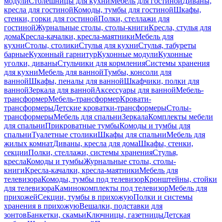
модули
Столешницы для кухни
Мебель для гостиной
Диваны,
кресла для гостиной
Комоды, тумбы для гостиной
Шкафы,
стенки, горки для гостиной
Полки, стеллажи для
гостиной
Журнальные столы, столы-книги
Кресла, стулья для
дома
Кресла-качалки, кресла-маятники
Мебель для
кухни
Столы, столики
Стулья для кухни
Стулья, табуреты
барные
Кухонный гарнитур
Кухонные модули
Кухонные
уголки, диваны
Стульчики для кормления
Системы хранения
для кухни
Мебель для ванной
Тумбы, консоли для
ванной
Шкафы, пеналы для ванной
Шкафчики, полки для
ванной
Зеркала для ванной
Аксессуары для ванной
Мебель-
трансформер
Мебель-трансформер
Кровати-
трансформеры
Детские кроватки-трансформеры
Столы-
трансформеры
Мебель для спальни
Зеркала
Комплекты мебели
для спальни
Прикроватные тумбы
Комоды и тумбы для
спальни
Туалетные столики
Шкафы для спальни
Мебель для
жилых комнат
Диваны, кресла для дома
Шкафы, стенки,
секции
Полки, стеллажи, системы хранения
Стулья,
кресла
Комоды и тумбы
Журнальные столы, столы-
книги
Кресла-качалки, кресла-маятники
Мебель для
телевизора
Комоды, тумбы под телевизор
Кронштейны, стойки
для телевизора
Каминокомплекты под телевизор
Мебель для
прихожей
Секции, тумбы в прихожую
Полки и системы
хранения в прихожую
Вешалки, подставки для
зонтов
Банкетки, скамьи
Ключницы, газетницы
Детская