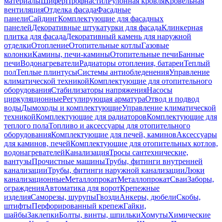
материалы
Шифер
Профнастил
Рулонная кровля
Кровельная
вентиляция
Отделка фасада
Фасадные
панели
Сайдинг
Комплектующие для фасадных
панелей
Декоративные штукатурки для фасада
Клинкерная
плитка для фасада
Декоративный камень для наружной
отделки
Отопление
Отопительные котлы
Газовые
колонки
Камины, печи-камины
Отопительные печи
Банные
печи
Водонагреватели
Радиаторы отопления, батареи
Теплый
пол
Теплые плинтусы
Системы антиобледенения
Управление
климатической техникой
Комплектующие для отопительного
оборудования
Стабилизаторы напряжения
Насосы
циркуляционные
Регулирующая арматура
Отвод и подвод
воды
Дымоходы и комплектующие
Управление климатической
техникой
Комплектующие для радиаторов
Комплектующие для
теплого пола
Топливо и аксессуары для отопительного
оборудования
Комплектующие для печей, каминов
Аксессуары
для каминов, печей
Комплектующие для отопительных котлов,
водонагревателей
Канализация
Тросы сантехнические,
вантузы
Прочистные машины
Трубы, фитинги внутренней
канализации
Трубы, фитинги наружной канализации
Люки
канализационные
Металлопрокат
Металлопрокат
Сваи
Заборы,
ограждения
Автоматика для ворот
Крепежные
изделия
Саморезы, шурупы
Гвозди
Анкеры, дюбели
Скобы,
штифты
Перфорированный крепеж
Гайки,
шайбы
Заклепки
Болты, винты, шпильки
Хомуты
Химические