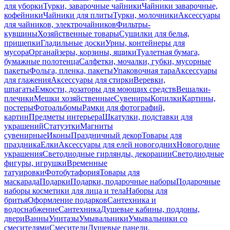
для уборки
Турки, заварочные чайники
Чайники заварочные,
кофейники
Чайники для плиты
Турки, молочники
Аксессуары
для чайников, электрочайников
Фильтры-
кувшины
Хозяйственные товары
Сушилки для белья,
прищепки
Гладильные доски
Урны, контейнеры для
мусора
Органайзеры, корзины, ящики
Туалетная бумага,
бумажные полотенца
Салфетки, мочалки, губки, мусорные
пакеты
Фольга, пленка, пакеты
Упаковочная тара
Аксессуары
для глажения
Аксессуары для стирки
Веревки,
шпагаты
Емкости, дозаторы для моющих средств
Вешалки-
плечики
Мешки хозяйственные
Сувениры
Копилки
Картины,
постеры
Фотоальбомы
Рамки для фотографий,
картин
Предметы интерьера
Шкатулки, подставки для
украшений
Статуэтки
Магниты
сувенирные
Иконы
Праздничный декор
Товары для
праздника
Елки
Аксессуары для елей новогодних
Новогодние
украшения
Светодиодные гирлянды, декорации
Светодиодные
фигуры, игрушки
Временные
татуировки
Фотобутафория
Товары для
маскарада
Подарки
Подарки, подарочные наборы
Подарочные
наборы косметики для лица и тела
Наборы для
бритья
Оформление подарков
Сантехника и
водоснабжение
Сантехника
Душевые кабины, поддоны,
двери
Ванны
Унитазы
Умывальники
Умывальники со
смесителями
Смесители
Душевые панели,