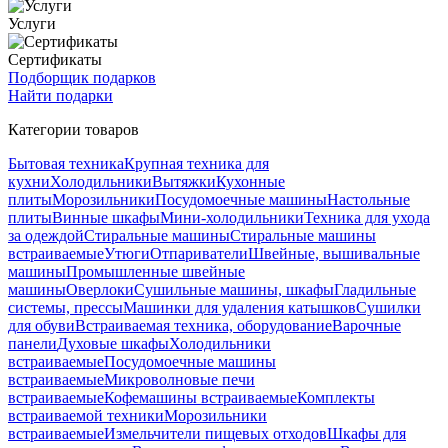
Услуги
Сертификаты
Подборщик подарков
Найти подарки
Категории товаров
Бытовая техника
Крупная техника для
кухни
Холодильники
Вытяжки
Кухонные
плиты
Морозильники
Посудомоечные машины
Настольные
плиты
Винные шкафы
Мини-холодильники
Техника для ухода
за одеждой
Стиральные машины
Стиральные машины
встраиваемые
Утюги
Отпариватели
Швейные, вышивальные
машины
Промышленные швейные
машины
Оверлоки
Сушильные машины, шкафы
Гладильные
системы, прессы
Машинки для удаления катышков
Сушилки
для обуви
Встраиваемая техника, оборудование
Варочные
панели
Духовые шкафы
Холодильники
встраиваемые
Посудомоечные машины
встраиваемые
Микроволновые печи
встраиваемые
Кофемашины встраиваемые
Комплекты
встраиваемой техники
Морозильники
встраиваемые
Измельчители пищевых отходов
Шкафы для