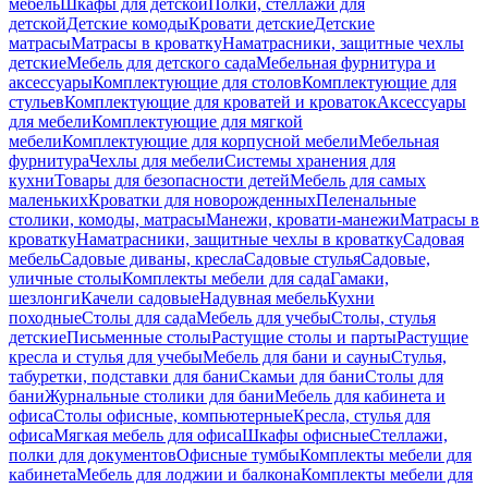
мебель
Шкафы для детской
Полки, стеллажи для
детской
Детские комоды
Кровати детские
Детские
матрасы
Матрасы в кроватку
Наматрасники, защитные чехлы
детские
Мебель для детского сада
Мебельная фурнитура и
аксессуары
Комплектующие для столов
Комплектующие для
стульев
Комплектующие для кроватей и кроваток
Аксессуары
для мебели
Комплектующие для мягкой
мебели
Комплектующие для корпусной мебели
Мебельная
фурнитура
Чехлы для мебели
Системы хранения для
кухни
Товары для безопасности детей
Мебель для самых
маленьких
Кроватки для новорожденных
Пеленальные
столики, комоды, матрасы
Манежи, кровати-манежи
Матрасы в
кроватку
Наматрасники, защитные чехлы в кроватку
Садовая
мебель
Садовые диваны, кресла
Садовые стулья
Садовые,
уличные столы
Комплекты мебели для сада
Гамаки,
шезлонги
Качели садовые
Надувная мебель
Кухни
походные
Столы для сада
Мебель для учебы
Столы, стулья
детские
Письменные столы
Растущие столы и парты
Растущие
кресла и стулья для учебы
Мебель для бани и сауны
Стулья,
табуретки, подставки для бани
Скамьи для бани
Столы для
бани
Журнальные столики для бани
Мебель для кабинета и
офиса
Столы офисные, компьютерные
Кресла, стулья для
офиса
Мягкая мебель для офиса
Шкафы офисные
Стеллажи,
полки для документов
Офисные тумбы
Комплекты мебели для
кабинета
Мебель для лоджии и балкона
Комплекты мебели для