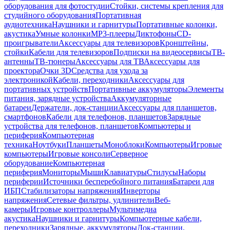
оборудования для фотостудии
Стойки, системы крепления для
студийного оборудования
Портативная
аудиотехника
Наушники и гарнитуры
Портативные колонки,
акустика
Умные колонки
MP3-плееры
Диктофоны
CD-
проигрыватели
Аксессуары для телевизоров
Кронштейны,
стойки
Кабели для телевизоров
Подписки на видеосервисы
ТВ-
антенны
ТВ-тюнеры
Аксессуары для ТВ
Аксессуары для
проектора
Очки 3D
Средства для ухода за
электроникой
Кабели, переходники
Аксессуары для
портативных устройств
Портативные аккумуляторы
Элементы
питания, зарядные устройства
Аккумуляторные
батареи
Держатели, док-станции
Аксессуары для планшетов,
смартфонов
Кабели для телефонов, планшетов
Зарядные
устройства для телефонов, планшетов
Компьютеры и
периферия
Компьютерная
техника
Ноутбуки
Планшеты
Моноблоки
Компьютеры
Игровые
компьютеры
Игровые консоли
Серверное
оборудование
Компьютерная
периферия
Мониторы
Мыши
Клавиатуры
Стилусы
Наборы
периферии
Источники бесперебойного питания
Батареи для
ИБП
Стабилизаторы напряжения
Инверторы
напряжения
Сетевые фильтры, удлинители
Веб-
камеры
Игровые контроллеры
Мультимедиа
акустика
Наушники и гарнитуры
Компьютерные кабели,
переходники
Зарядные, аккумуляторы
Док-станции,