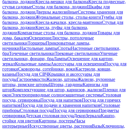
балкона, лоджии
Кресла-мешки для балкона
Кресла подвесные,
стулья садовые
Столы для балкона, лоджии
Шкафы для
балкона, лоджии
Дверцы жалюзийные
Системы хранения для
балкона, лоджии
Журнальные столы, столы-книги
Тумбы для
балкона, лоджии
Кресла-качалки, кресла-маятники
Стулья для
балкона, лоджии
Кресла, пуфы для балкона,
лоджии
Компактные столы для балкона, лоджии
Товары для
дома, бакалея
Освещение
Люстры, потолочные
светильники
Торшеры
Прикроватные лампы,
ночники
Настольные лампы
Споты
Настенные светильники,
бра
Точечные светильники
Трековые светильники
Уличные
светильники, фонари, бра
Лампы
Освещение для картин,
зеркал
Кольцевые лампы
Аксессуары для освещения
Посуда для
готовки
Сковороды, сотейники, воки
Кастрюли, ковши,
казаны
Посуда для СВЧ
Крышки и аксессуары для
посуды
Гастроемкости
Жалюзи, шторы
Жалюзи, рулонные
шторы, римские шторы
Шторы, гардины
Карнизы для
штор
Комплектующие для штор, карнизов, жалюзи
Пленки для
окон
Электроприводные солнцезащитные системы
Столовая
посуда, сервировка
Посуда для напитков
Посуда для горячих
напитков
Посуда для подачи и хранения напитков
Столовые
приборы
Столовая посуда
Посуда для сервировки
Предметы
сервировки
Детская столовая посуда
Декор
Зеркала
Кашпо,
стойки для цветов
Картины, постеры
Часы
интерьерные
Искусственные цветы, растения
Вазы
Ключницы,