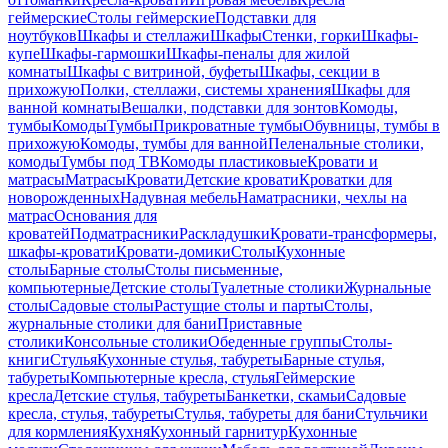
геймерские
Столы геймерские
Подставки для
ноутбуков
Шкафы и стеллажи
Шкафы
Стенки, горки
Шкафы-
купе
Шкафы-гармошки
Шкафы-пеналы для жилой
комнаты
Шкафы с витриной, буфеты
Шкафы, секции в
прихожую
Полки, стеллажи, системы хранения
Шкафы для
ванной комнаты
Вешалки, подставки для зонтов
Комоды,
тумбы
Комоды
Тумбы
Прикроватные тумбы
Обувницы, тумбы в
прихожую
Комоды, тумбы для ванной
Пеленальные столики,
комоды
Тумбы под ТВ
Комоды пластиковые
Кровати и
матрасы
Матрасы
Кровати
Детские кровати
Кроватки для
новорожденных
Надувная мебель
Наматрасники, чехлы на
матрас
Основания для
кроватей
Подматрасники
Раскладушки
Кровати-трансформеры,
шкафы-кровати
Кровати-домики
Столы
Кухонные
столы
Барные столы
Столы письменные,
компьютерные
Детские столы
Туалетные столики
Журнальные
столы
Садовые столы
Растущие столы и парты
Столы,
журнальные столики для бани
Приставные
столики
Консольные столики
Обеденные группы
Столы-
книги
Стулья
Кухонные стулья, табуреты
Барные стулья,
табуреты
Компьютерные кресла, стулья
Геймерские
кресла
Детские стулья, табуреты
Банкетки, скамьи
Садовые
кресла, стулья, табуреты
Стулья, табуреты для бани
Стульчики
для кормления
Кухня
Кухонный гарнитур
Кухонные