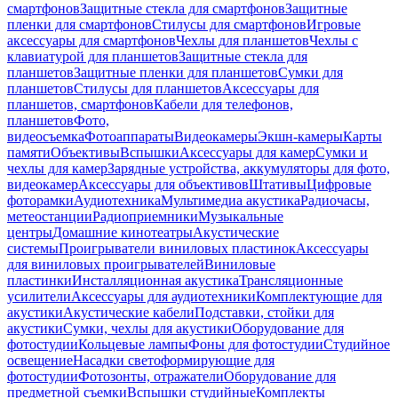
смартфонов
Защитные стекла для смартфонов
Защитные
пленки для смартфонов
Стилусы для смартфонов
Игровые
аксессуары для смартфонов
Чехлы для планшетов
Чехлы с
клавиатурой для планшетов
Защитные стекла для
планшетов
Защитные пленки для планшетов
Сумки для
планшетов
Стилусы для планшетов
Аксессуары для
планшетов, смартфонов
Кабели для телефонов,
планшетов
Фото,
видеосъемка
Фотоаппараты
Видеокамеры
Экшн-камеры
Карты
памяти
Объективы
Вспышки
Аксессуары для камер
Сумки и
чехлы для камер
Зарядные устройства, аккумуляторы для фото,
видеокамер
Аксессуары для объективов
Штативы
Цифровые
фоторамки
Аудиотехника
Мультимедиа акустика
Радиочасы,
метеостанции
Радиоприемники
Музыкальные
центры
Домашние кинотеатры
Акустические
системы
Проигрыватели виниловых пластинок
Аксессуары
для виниловых проигрывателей
Виниловые
пластинки
Инсталляционная акустика
Трансляционные
усилители
Аксессуары для аудиотехники
Комплектующие для
акустики
Акустические кабели
Подставки, стойки для
акустики
Сумки, чехлы для акустики
Оборудование для
фотостудии
Кольцевые лампы
Фоны для фотостудии
Студийное
освещение
Насадки светоформирующие для
фотостудии
Фотозонты, отражатели
Оборудование для
предметной съемки
Вспышки студийные
Комплекты