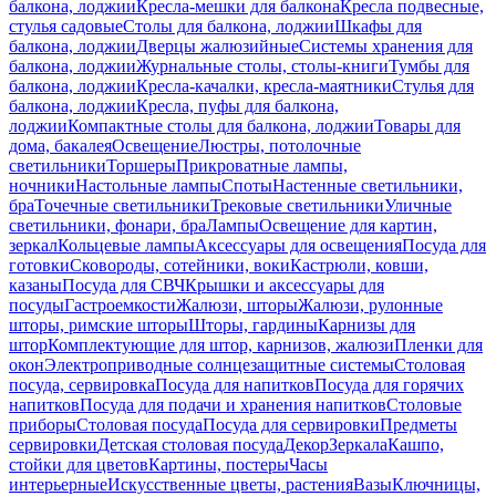
балкона, лоджии
Кресла-мешки для балкона
Кресла подвесные,
стулья садовые
Столы для балкона, лоджии
Шкафы для
балкона, лоджии
Дверцы жалюзийные
Системы хранения для
балкона, лоджии
Журнальные столы, столы-книги
Тумбы для
балкона, лоджии
Кресла-качалки, кресла-маятники
Стулья для
балкона, лоджии
Кресла, пуфы для балкона,
лоджии
Компактные столы для балкона, лоджии
Товары для
дома, бакалея
Освещение
Люстры, потолочные
светильники
Торшеры
Прикроватные лампы,
ночники
Настольные лампы
Споты
Настенные светильники,
бра
Точечные светильники
Трековые светильники
Уличные
светильники, фонари, бра
Лампы
Освещение для картин,
зеркал
Кольцевые лампы
Аксессуары для освещения
Посуда для
готовки
Сковороды, сотейники, воки
Кастрюли, ковши,
казаны
Посуда для СВЧ
Крышки и аксессуары для
посуды
Гастроемкости
Жалюзи, шторы
Жалюзи, рулонные
шторы, римские шторы
Шторы, гардины
Карнизы для
штор
Комплектующие для штор, карнизов, жалюзи
Пленки для
окон
Электроприводные солнцезащитные системы
Столовая
посуда, сервировка
Посуда для напитков
Посуда для горячих
напитков
Посуда для подачи и хранения напитков
Столовые
приборы
Столовая посуда
Посуда для сервировки
Предметы
сервировки
Детская столовая посуда
Декор
Зеркала
Кашпо,
стойки для цветов
Картины, постеры
Часы
интерьерные
Искусственные цветы, растения
Вазы
Ключницы,