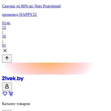
Скидки до 80% ко Дню Рождения!
промокод HAPPY22
01
дн
12
:
16
:
01
Каталог товаров