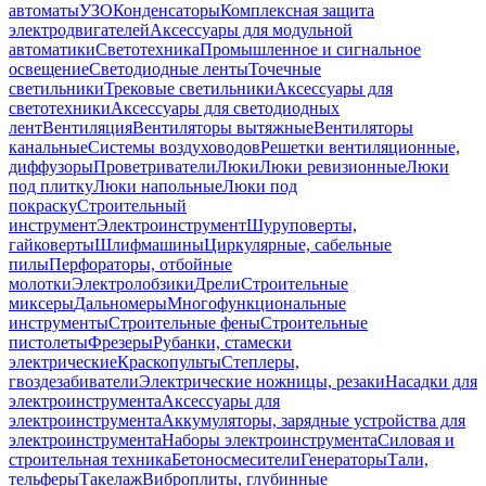
автоматы
УЗО
Конденсаторы
Комплексная защита
электродвигателей
Аксессуары для модульной
автоматики
Светотехника
Промышленное и сигнальное
освещение
Светодиодные ленты
Точечные
светильники
Трековые светильники
Аксессуары для
светотехники
Аксессуары для светодиодных
лент
Вентиляция
Вентиляторы вытяжные
Вентиляторы
канальные
Системы воздуховодов
Решетки вентиляционные,
диффузоры
Проветриватели
Люки
Люки ревизионные
Люки
под плитку
Люки напольные
Люки под
покраску
Строительный
инструмент
Электроинструмент
Шуруповерты,
гайковерты
Шлифмашины
Циркулярные, сабельные
пилы
Перфораторы, отбойные
молотки
Электролобзики
Дрели
Строительные
миксеры
Дальномеры
Многофункциональные
инструменты
Строительные фены
Строительные
пистолеты
Фрезеры
Рубанки, стамески
электрические
Краскопульты
Степлеры,
гвоздезабиватели
Электрические ножницы, резаки
Насадки для
электроинструмента
Аксессуары для
электроинструмента
Аккумуляторы, зарядные устройства для
электроинструмента
Наборы электроинструмента
Силовая и
строительная техника
Бетоносмесители
Генераторы
Тали,
тельферы
Такелаж
Виброплиты, глубинные