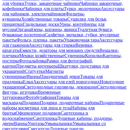
для уборки
Турки, заварочные чайники
Чайники заварочные,
кофейники
Чайники для плиты
Турки, молочники
Аксессуары
для чайников, электрочайников
Фильтры-
кувшины
Хозяйственные товары
Сушилки для белья,
прищепки
Гладильные доски
Урны, контейнеры для
мусора
Органайзеры, корзины, ящики
Туалетная бумага,
бумажные полотенца
Салфетки, мочалки, губки, мусорные
пакеты
Фольга, пленка, пакеты
Упаковочная тара
Аксессуары
для глажения
Аксессуары для стирки
Веревки,
шпагаты
Емкости, дозаторы для моющих средств
Вешалки-
плечики
Мешки хозяйственные
Сувениры
Копилки
Картины,
постеры
Фотоальбомы
Рамки для фотографий,
картин
Предметы интерьера
Шкатулки, подставки для
украшений
Статуэтки
Магниты
сувенирные
Иконы
Праздничный декор
Товары для
праздника
Елки
Аксессуары для елей новогодних
Новогодние
украшения
Светодиодные гирлянды, декорации
Светодиодные
фигуры, игрушки
Временные
татуировки
Фотобутафория
Товары для
маскарада
Подарки
Подарки, подарочные наборы
Подарочные
наборы косметики для лица и тела
Наборы для
бритья
Оформление подарков
Сантехника и
водоснабжение
Сантехника
Душевые кабины, поддоны,
двери
Ванны
Унитазы
Умывальники
Умывальники со
смесителями
Смесители
Душевые панели,