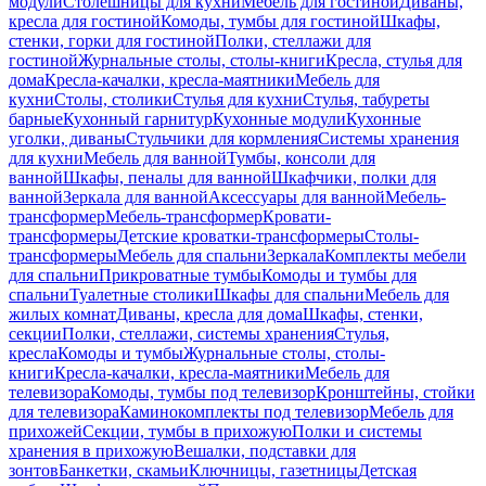
модули
Столешницы для кухни
Мебель для гостиной
Диваны,
кресла для гостиной
Комоды, тумбы для гостиной
Шкафы,
стенки, горки для гостиной
Полки, стеллажи для
гостиной
Журнальные столы, столы-книги
Кресла, стулья для
дома
Кресла-качалки, кресла-маятники
Мебель для
кухни
Столы, столики
Стулья для кухни
Стулья, табуреты
барные
Кухонный гарнитур
Кухонные модули
Кухонные
уголки, диваны
Стульчики для кормления
Системы хранения
для кухни
Мебель для ванной
Тумбы, консоли для
ванной
Шкафы, пеналы для ванной
Шкафчики, полки для
ванной
Зеркала для ванной
Аксессуары для ванной
Мебель-
трансформер
Мебель-трансформер
Кровати-
трансформеры
Детские кроватки-трансформеры
Столы-
трансформеры
Мебель для спальни
Зеркала
Комплекты мебели
для спальни
Прикроватные тумбы
Комоды и тумбы для
спальни
Туалетные столики
Шкафы для спальни
Мебель для
жилых комнат
Диваны, кресла для дома
Шкафы, стенки,
секции
Полки, стеллажи, системы хранения
Стулья,
кресла
Комоды и тумбы
Журнальные столы, столы-
книги
Кресла-качалки, кресла-маятники
Мебель для
телевизора
Комоды, тумбы под телевизор
Кронштейны, стойки
для телевизора
Каминокомплекты под телевизор
Мебель для
прихожей
Секции, тумбы в прихожую
Полки и системы
хранения в прихожую
Вешалки, подставки для
зонтов
Банкетки, скамьи
Ключницы, газетницы
Детская