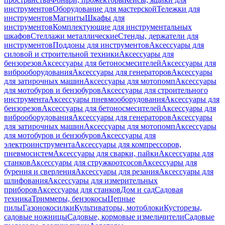
инструментов
Оборудование для мастерской
Тележки для
инструментов
Магниты
Шкафы для
инструментов
Комплектующие для инструментальных
шкафов
Стеллажи металлические
Стенды, держатели для
инструментов
Поддоны для инструментов
Аксессуары для
силовой и строительной техники
Аксессуары для
бензорезов
Аксессуары для бетоносмесителей
Аксессуары для
виброоборудования
Аксессуары для генераторов
Аксессуары
для затирочных машин
Аксессуары для мотопомп
Аксессуары
для мотобуров и бензобуров
Аксессуары для строительного
инструмента
Аксессуары пневмооборудования
Аксессуары для
бензорезов
Аксессуары для бетоносмесителей
Аксессуары для
виброоборудования
Аксессуары для генераторов
Аксессуары
для затирочных машин
Аксессуары для мотопомп
Аксессуары
для мотобуров и бензобуров
Аксессуары для
электроинструмента
Аксессуары для компрессоров,
пневмосистем
Аксессуары для сварки, пайки
Аксессуары для
станков
Аксессуары для стружкоотсосов
Аксессуары для
бурения и сверления
Аксессуары для резания
Аксессуары для
шлифования
Аксессуары для измерительных
приборов
Аксессуары для станков
Дом и сад
Садовая
техника
Триммеры, бензокосы
Цепные
пилы
Газонокосилки
Культиваторы, мотоблоки
Кусторезы,
садовые ножницы
Садовые, кормовые измельчители
Садовые