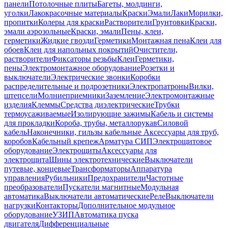
панели
Потолочные плиты
Багеты, молдинги,
уголки
Лакокрасочные материалы
Краски
Эмали
Лаки
Морилки,
пропитки
Колеры для краски
Растворители
Грунтовки
Краски,
эмали аэрозольные
Краски, эмали
Пены, клеи,
герметики
Жидкие гвозди
Герметики
Монтажная пена
Клеи для
обоев
Клеи для напольных покрытий
Очистители,
растворители
Фиксаторы резьбы
Клеи
Герметики,
пены
Электромонтажное оборудование
Розетки и
выключатели
Электрические звонки
Коробки
распределительные и подрозетники
Электропатроны
Вилки,
штепсели
Молниеприемники
Заземление
Электромонтажные
изделия
Клеммы
Средства диэлектрические
Трубки
термоусаживаемые
Изолирующие зажимы
Кабель и системы
для прокладки
Короба, трубы, металлорукав
Силовой
кабель
Наконечники, гильзы кабельные
Аксессуары для труб,
коробов
Кабельный крепеж
Арматура СИП
Электрощитовое
оборудование
Электрощиты
Аксессуары для
электрощита
Шины электротехнические
Выключатели
путевые, концевые
Трансформаторы
Аппаратура
управления
Рубильники
Предохранители
Частотные
преобразователи
Пускатели магнитные
Модульная
автоматика
Выключатели автоматические
Реле
Выключатели
нагрузки
Контакторы
Дополнительное модульное
оборудование
УЗИП
Автоматика пуска
двигателя
Дифференциальные