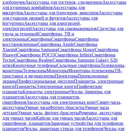
хлебопечек
Аксессуары для тостеров, сэндвичниц
Аксессуары
для кухонных комбайнов
Аксессуары для
мясорубок
Аксессуары для блендеров, миксеров
Аксессуары
для сушилок овощей и фруктов
Аксессуары для
йогуртниц
Аксессуары для аэрогрилей,
электрогрилей
Аксессуары для соковыжималок
Средства для
ухода за техникой
Смартфоны, ТВ и
электроника
Смартфоны
Смартфоны
Смартфоны
восстановленные
Смартфоны Apple
Смартфоны
Xiaomi
Смартфоны Samsung
Смартфоны Honor
Смартфоны
Huawei
Смартфоны POCO
Смартфоны Infinix
Смартфоны
Tecno
Смартфоны Realme
Смартфоны Samsung Galaxy S26
series
Кнопочные телефоны
Складные смартфоны
Телевизоры,
мониторы
Телевизоры
Мониторы
Мониторы-телевизоры
ТВ-
приставки и медиаплееры
Проекторы
Проекционные
экраны
Профессиональные дисплеи
Планшеты, электронные
книги
Планшеты
Электронные книги
Графические
планшеты
Блокноты электронные
Чехлы, бамперы для
планшетов
Аксессуары для планшетов,
смартфонов
Аксессуары для электронных книг
Смарт-часы,
аксессуары
Умные часы
Фитнес-браслеты
Умные часы
детские
Умные часы, фитнес-браслеты
Ремешки, аксессуары
для умных часов
Кабели для умных часов
Аксессуары для
смартфонов, планшетов
Зарядные устройства для телефонов,
планшетов
Чехлы, защитные стекла для телефонов
Чехлы для