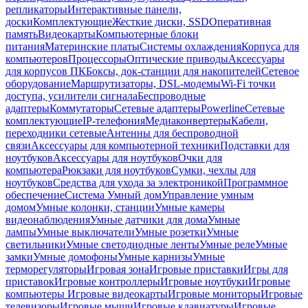
репликаторы
Интерактивные панели,
доски
Комплектующие
Жесткие диски, SSD
Оперативная
память
Видеокарты
Компьютерные блоки
питания
Материнские платы
Системы охлаждения
Корпуса для
компьютеров
Процессоры
Оптические приводы
Аксессуары
для корпусов ПК
Боксы, док-станции для накопителей
Сетевое
оборудование
Маршрутизаторы, DSL-модемы
Wi-Fi точки
доступа, усилители сигнала
Беспроводные
адаптеры
Коммутаторы
Сетевые адаптеры
Powerline
Сетевые
комплектующие
IP-телефония
Медиаконвертеры
Кабели,
переходники сетевые
Антенны для беспроводной
связи
Аксессуары для компьютерной техники
Подставки для
ноутбуков
Аксессуары для ноутбуков
Очки для
компьютера
Рюкзаки для ноутбуков
Сумки, чехлы для
ноутбуков
Средства для ухода за электроникой
Программное
обеспечение
Система Умный дом
Управление умным
домом
Умные колонки, станции
Умные камеры
видеонаблюдения
Умные датчики для дома
Умные
лампы
Умные выключатели
Умные розетки
Умные
светильники
Умные светодиодные ленты
Умные реле
Умные
замки
Умные домофоны
Умные карнизы
Умные
терморегуляторы
Игровая зона
Игровые приставки
Игры для
приставок
Игровые контроллеры
Игровые ноутбуки
Игровые
компьютеры
Игровые видеокарты
Игровые мониторы
Игровые
телевизоры
Игровые мыши
Игровые клавиатуры
Игровые