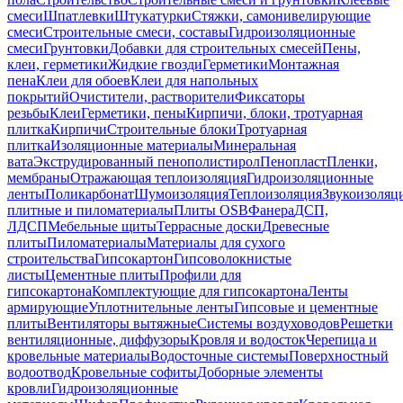
смеси
Шпатлевки
Штукатурки
Стяжки, самонивелирующие
смеси
Строительные смеси, составы
Гидроизоляционные
смеси
Грунтовки
Добавки для строительных смесей
Пены,
клеи, герметики
Жидкие гвозди
Герметики
Монтажная
пена
Клеи для обоев
Клеи для напольных
покрытий
Очистители, растворители
Фиксаторы
резьбы
Клеи
Герметики, пены
Кирпичи, блоки, тротуарная
плитка
Кирпичи
Строительные блоки
Тротуарная
плитка
Изоляционные материалы
Минеральная
вата
Экструдированный пенополистирол
Пенопласт
Пленки,
мембраны
Отражающая теплоизоляция
Гидроизоляционные
ленты
Поликарбонат
Шумоизоляция
Теплоизоляция
Звукоизоляц
плитные и пиломатериалы
Плиты OSB
Фанера
ДСП,
ЛДСП
Мебельные щиты
Террасные доски
Древесные
плиты
Пиломатериалы
Материалы для сухого
строительства
Гипсокартон
Гипсоволокнистые
листы
Цементные плиты
Профили для
гипсокартона
Комплектующие для гипсокартона
Ленты
армирующие
Уплотнительные ленты
Гипсовые и цементные
плиты
Вентиляторы вытяжные
Системы воздуховодов
Решетки
вентиляционные, диффузоры
Кровля и водосток
Черепица и
кровельные материалы
Водосточные системы
Поверхностный
водоотвод
Кровельные софиты
Доборные элементы
кровли
Гидроизоляционные