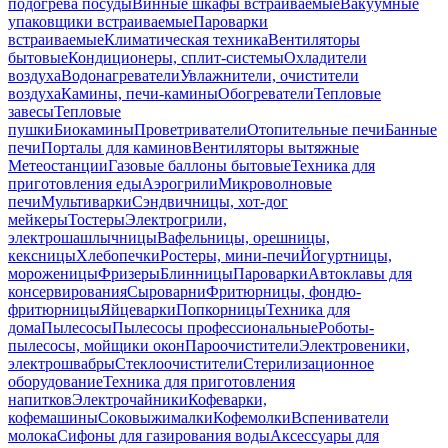
подогрева посуды
Винные шкафы встраиваемые
Вакуумные
упаковщики встраиваемые
Пароварки
встраиваемые
Климатическая техника
Вентиляторы
бытовые
Кондиционеры, сплит-системы
Охладители
воздуха
Водонагреватели
Увлажнители, очистители
воздуха
Камины, печи-камины
Обогреватели
Тепловые
завесы
Тепловые
пушки
Биокамины
Проветриватели
Отопительные печи
Банные
печи
Порталы для каминов
Вентиляторы вытяжные
Метеостанции
Газовые баллоны бытовые
Техника для
приготовления еды
Аэрогрили
Микроволновые
печи
Мультиварки
Сэндвичницы, хот-дог
мейкеры
Тостеры
Электрогрили,
электрошашлычницы
Вафельницы, орешницы,
кексницы
Хлебопечки
Ростеры, мини-печи
Йогуртницы,
мороженицы
Фризеры
Блинницы
Пароварки
Автоклавы для
консервирования
Сыроварни
Фритюрницы, фондю-
фритюрницы
Яйцеварки
Попкорницы
Техника для
дома
Пылесосы
Пылесосы профессиональные
Роботы-
пылесосы, мойщики окон
Пароочистители
Электровеники,
электрошвабры
Стеклоочистители
Стерилизационное
оборудование
Техника для приготовления
напитков
Электрочайники
Кофеварки,
кофемашины
Соковыжималки
Кофемолки
Вспениватели
молока
Сифоны для газирования воды
Аксессуары для