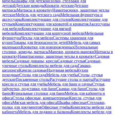
мебель
Шкафы для детской
Полки, стеллажи для
детской
Детские комоды
Кровати детские
Детские
матрасы
Матрасы в кроватку
Наматрасники, защитные чехлы
детские
Мебель для детского сада
Мебельная фурнитура и
аксессуары
Комплектующие для столов
Комплектующие для
стульев
Комплектующие для кроватей и кроваток
Аксессуары
для мебели
Комплектующие для мягкой
мебели
Комплектующие для корпусной мебели
Мебельная
фурнитура
Чехлы для мебели
Системы хранения для
кухни
Товары для безопасности детей
Мебель для самых
маленьких
Кроватки для новорожденных
Пеленальные
столики, комоды, матрасы
Манежи, кровати-манежи
Матрасы в
кроватку
Наматрасники, защитные чехлы в кроватку
Садовая
мебель
Садовые диваны, кресла
Садовые стулья
Садовые,
уличные столы
Комплекты мебели для сада
Гамаки,
шезлонги
Качели садовые
Надувная мебель
Кухни
походные
Столы для сада
Мебель для учебы
Столы, стулья
детские
Письменные столы
Растущие столы и парты
Растущие
кресла и стулья для учебы
Мебель для бани и сауны
Стулья,
табуретки, подставки для бани
Скамьи для бани
Столы для
бани
Журнальные столики для бани
Мебель для кабинета и
офиса
Столы офисные, компьютерные
Кресла, стулья для
офиса
Мягкая мебель для офиса
Шкафы офисные
Стеллажи,
полки для документов
Офисные тумбы
Комплекты мебели для
кабинета
Мебель для лоджии и балкона
Комплекты мебели для