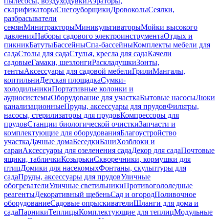
пылесосы, воздуходувки
Аэраторы,
скарификаторы
Снегоуборщики
Дровоколы
Сеялки,
разбрасыватели
семян
Минитракторы
Миникультиваторы
Мойки высокого
давления
Наборы садового электроинструмента
Отдых и
пикник
Батуты
Бассейны
Спа-бассейны
Комплекты мебели для
сада
Столы для сада
Стулья, кресла для сада
Качели
садовые
Гамаки, шезлонги
Раскладушки
Зонты,
тенты
Аксессуары для садовой мебели
Грили
Мангалы,
коптильни
Детская площадка
Сумки-
холодильники
Портативные колонки и
аудиосистемы
Оборудование для участка
Бытовые насосы
Люки
канализационные
Пруды, аксессуары для прудов
Фильтры,
насосы, стерилизаторы для прудов
Компрессоры для
прудов
Станции биологической очистки
Запчасти и
комплектующие для оборудования
Благоустройство
участка
Дачные дома
Беседки
Бани
Хозблоки и
сараи
Аксессуары для озеленения сада
Декор для сада
Почтовые
ящики, таблички
Козырьки
Скворечники, кормушки для
птиц
Домики для насекомых
Фонтаны, скульптуры для
сада
Пруды, аксессуары для прудов
Уличные
обогреватели
Уличные светильники
Противогололедные
реагенты
Декоративный щебень
Сад и огород
Поливочное
оборудование
Садовые опрыскиватели
Шланги для дома и
сада
Парники
Теплицы
Комплектующие для теплиц
Модульные