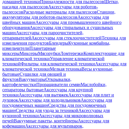
домашней техники
Принадлежности для пылесосов
Щетки,
насадки для пылесосов
Аксессуары для роботов-
пылесосов
Расходные материалы для пылесосов
Станции,
аккумуляторы для роботов-пылесосов
Аксессуары для
швейных машин
Аксессуары для промышленного швейного
оборудования
Аксессуары для стиральных и сушильных
машин
Аксессуары для пароочистителей,
отпаривателей
Аксессуары для стеклоочистителей
Техника для
измельчения продуктов
Блендеры
Кухонные комбайны,
измельчители
Планетарные
миксеры
Миксеры
Мясорубки
Ломтерезки
Комплектующие для
климатической техники
Управление климатической
техникой
Фильтры для климатической техники
Аксессуары для
климатической техники
Мелкая техника
Весы кухонные,
бытовые
Сушилки для овощей и
фруктов
Вакууматоры
Открывалки,
картофелечистки
Проращиватели семян
Маслобойки,
сепараторы бытовые
Аксессуары для крупной
техники
Аксессуары для вытяжек
Аксессуары для плит и
духовок
Аксессуары для холодильников
Аксессуары для
посудомоечных машин
Средства для посудомоечных
машин
Средства для ухода за техникой
Аксессуары для
кухонной техники
Аксессуары для микроволновых
печей
Вакуумные пакеты, контейнеры
Аксессуары для
кофемашин
Аксессуары для мультиварок,