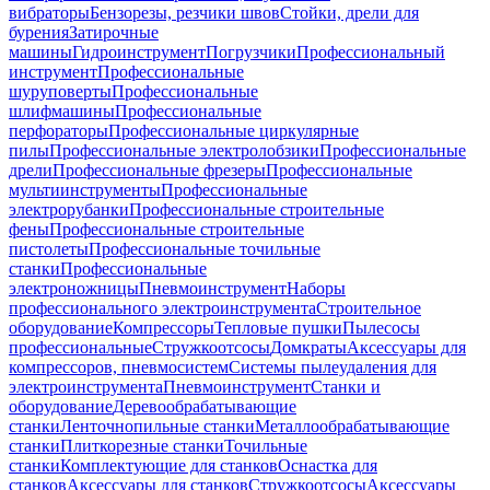
вибраторы
Бензорезы, резчики швов
Стойки, дрели для
бурения
Затирочные
машины
Гидроинструмент
Погрузчики
Профессиональный
инструмент
Профессиональные
шуруповерты
Профессиональные
шлифмашины
Профессиональные
перфораторы
Профессиональные циркулярные
пилы
Профессиональные электролобзики
Профессиональные
дрели
Профессиональные фрезеры
Профессиональные
мультиинструменты
Профессиональные
электрорубанки
Профессиональные строительные
фены
Профессиональные строительные
пистолеты
Профессиональные точильные
станки
Профессиональные
электроножницы
Пневмоинструмент
Наборы
профессионального электроинструмента
Строительное
оборудование
Компрессоры
Тепловые пушки
Пылесосы
профессиональные
Стружкоотсосы
Домкраты
Аксессуары для
компрессоров, пневмосистем
Системы пылеудаления для
электроинструмента
Пневмоинструмент
Станки и
оборудование
Деревообрабатывающие
станки
Ленточнопильные станки
Металлообрабатывающие
станки
Плиткорезные станки
Точильные
станки
Комплектующие для станков
Оснастка для
станков
Аксессуары для станков
Стружкоотсосы
Аксессуары