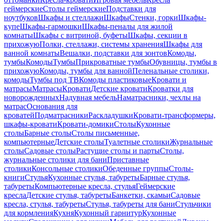
геймерские
Столы геймерские
Подставки для
ноутбуков
Шкафы и стеллажи
Шкафы
Стенки, горки
Шкафы-
купе
Шкафы-гармошки
Шкафы-пеналы для жилой
комнаты
Шкафы с витриной, буфеты
Шкафы, секции в
прихожую
Полки, стеллажи, системы хранения
Шкафы для
ванной комнаты
Вешалки, подставки для зонтов
Комоды,
тумбы
Комоды
Тумбы
Прикроватные тумбы
Обувницы, тумбы в
прихожую
Комоды, тумбы для ванной
Пеленальные столики,
комоды
Тумбы под ТВ
Комоды пластиковые
Кровати и
матрасы
Матрасы
Кровати
Детские кровати
Кроватки для
новорожденных
Надувная мебель
Наматрасники, чехлы на
матрас
Основания для
кроватей
Подматрасники
Раскладушки
Кровати-трансформеры,
шкафы-кровати
Кровати-домики
Столы
Кухонные
столы
Барные столы
Столы письменные,
компьютерные
Детские столы
Туалетные столики
Журнальные
столы
Садовые столы
Растущие столы и парты
Столы,
журнальные столики для бани
Приставные
столики
Консольные столики
Обеденные группы
Столы-
книги
Стулья
Кухонные стулья, табуреты
Барные стулья,
табуреты
Компьютерные кресла, стулья
Геймерские
кресла
Детские стулья, табуреты
Банкетки, скамьи
Садовые
кресла, стулья, табуреты
Стулья, табуреты для бани
Стульчики
для кормления
Кухня
Кухонный гарнитур
Кухонные