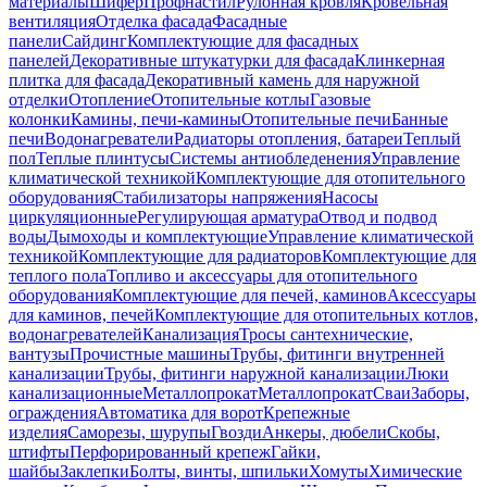
материалы
Шифер
Профнастил
Рулонная кровля
Кровельная
вентиляция
Отделка фасада
Фасадные
панели
Сайдинг
Комплектующие для фасадных
панелей
Декоративные штукатурки для фасада
Клинкерная
плитка для фасада
Декоративный камень для наружной
отделки
Отопление
Отопительные котлы
Газовые
колонки
Камины, печи-камины
Отопительные печи
Банные
печи
Водонагреватели
Радиаторы отопления, батареи
Теплый
пол
Теплые плинтусы
Системы антиобледенения
Управление
климатической техникой
Комплектующие для отопительного
оборудования
Стабилизаторы напряжения
Насосы
циркуляционные
Регулирующая арматура
Отвод и подвод
воды
Дымоходы и комплектующие
Управление климатической
техникой
Комплектующие для радиаторов
Комплектующие для
теплого пола
Топливо и аксессуары для отопительного
оборудования
Комплектующие для печей, каминов
Аксессуары
для каминов, печей
Комплектующие для отопительных котлов,
водонагревателей
Канализация
Тросы сантехнические,
вантузы
Прочистные машины
Трубы, фитинги внутренней
канализации
Трубы, фитинги наружной канализации
Люки
канализационные
Металлопрокат
Металлопрокат
Сваи
Заборы,
ограждения
Автоматика для ворот
Крепежные
изделия
Саморезы, шурупы
Гвозди
Анкеры, дюбели
Скобы,
штифты
Перфорированный крепеж
Гайки,
шайбы
Заклепки
Болты, винты, шпильки
Хомуты
Химические