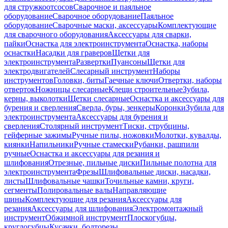
для стружкоотсосов
Сварочное и паяльное
оборудование
Сварочное оборудование
Паяльное
оборудование
Сварочные маски, аксессуары
Комплектующие
для сварочного оборудования
Аксессуары для сварки,
пайки
Оснастка для электроинструмента
Оснастка, наборы
оснастки
Насадки для граверов
Щетки для
электроинструмента
Развертки
Пуансоны
Щетки для
электродвигателей
Слесарный инструмент
Наборы
инструментов
Головки, биты
Гаечные ключи
Отвертки, наборы
отверток
Ножницы слесарные
Клещи строительные
Зубила,
керны, выколотки
Щетки слесарные
Оснастка и аксессуары для
бурения и сверления
Сверла, буры, зенкеры
Коронки
Зубила для
электроинструмента
Аксессуары для бурения и
сверления
Столярный инструмент
Тиски, струбцины,
гейферные зажимы
Ручные пилы, ножовки
Молотки, кувалды,
киянки
Напильники
Ручные стамески
Рубанки, рашпили
ручные
Оснастка и аксессуары для резания и
шлифования
Отрезные, пильные диски
Пильные полотна для
электроинструмента
Фрезы
Шлифовальные диски, насадки,
листы
Шлифовальные чашки
Точильные камни, круги,
сегменты
Полировальные валы
Направляющие
шины
Комплектующие для резания
Аксессуары для
резания
Аксессуары для шлифования
Электромонтажный
инструмент
Обжимной инструмент
Плоскогубцы,
круглогубцы
Кусачки, болторезы,