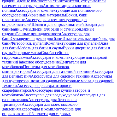
грядки
Садовые компостеры
Уничтожители, отпугиватели
насекомых и грызунов
Автоматизация и контроль
полива
Аксессуары и комплектующие для поливочного
оборудования
Укрывные материалы
Бочки, баки
пластиковые
Аксессуары и комплектующие для
опрыскивателей
Шланги для опрыскивателей
Товары для
бани
Бани
Сауны
Двери для бани и сауны
Бондарные
изделия
Банные принадлежности
Аксессуары для
бани
Оснащение и декор для бани
Измерительные приборы для
бани
Фитобочки, купели
Комплектующие для купелей
Окна
для бани
Мебель для бани и сауны
Ручки дверные для бани и
сауны
Эфирные масла
Спа-бассейны с
гидромассажем
Аксессуары и комплектующие для садовой
техники
Навесное оборудование
Двигатели для
мотоблоков
Прицепы для мотоблоков,
минитракторов
Аксессуары для газонной техники
Аксессуары
для цепных пил
Аксессуары для садовой техники
Аксессуары
для кусторезов, ножниц садовых
Моторные масла для садовой
техники
Аксессуары для аэратоторов и
скарификаторов
Аксессуары для культиваторов и
мотоблоков
Аксессуары для воздуходувок
Аксессуары для
газонокосилок
Аксессуары для бензокос и
триммеров
Аксессуары для моек высокого
давления
Аксессуары и комплектующие для
опрыскивателей
Запчасти для садовых