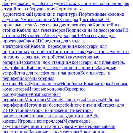
оборудования для фотостудии
Стойки, системы крепления для
студийного оборудования
Портативная
аудиотехника
Наушники и гарнитуры
Портативные колонки,
акустика
Умные колонки
MP3-плееры
Диктофоны
CD-
проигрыватели
Аксессуары для телевизоров
Кронштейны,
стойки
Кабели для телевизоров
Подписки на видеосервисы
ТВ-
антенны
ТВ-тюнеры
Аксессуары для ТВ
Аксессуары для
проектора
Очки 3D
Средства для ухода за
электроникой
Кабели, переходники
Аксессуары для
портативных устройств
Портативные аккумуляторы
Элементы
питания, зарядные устройства
Аккумуляторные
батареи
Держатели, док-станции
Аксессуары для планшетов,
смартфонов
Кабели для телефонов, планшетов
Зарядные
устройства для телефонов, планшетов
Компьютеры и
периферия
Компьютерная
техника
Ноутбуки
Планшеты
Моноблоки
Компьютеры
Игровые
компьютеры
Игровые консоли
Серверное
оборудование
Компьютерная
периферия
Мониторы
Мыши
Клавиатуры
Стилусы
Наборы
периферии
Источники бесперебойного питания
Батареи для
ИБП
Стабилизаторы напряжения
Инверторы
напряжения
Сетевые фильтры, удлинители
Веб-
камеры
Игровые контроллеры
Мультимедиа
акустика
Наушники и гарнитуры
Компьютерные кабели,
переходники
Зарядные, аккумуляторы
Док-станции,