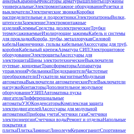
анкеры
Карабины
Фиксаторы арматуры
Шплинты
Пружины
универсальные
Электромонтажное оборудование
Розетки и
выключатели
Электрические звонки
Коробки
распределительные и подрозетники
Электропатроны
Вилки,
штепсели
Заземление
Электромонтажные
изделия
Клеммы
Средства диэлектрические
Трубки
термоусаживаемые
Изолирующие зажимы
Кабель и системы
для прокладки
Короба, трубы, металлорукав
Силовой
кабель
Наконечники, гильзы кабельные
Аксессуары для труб,
коробов
Кабельный крепеж
Арматура СИП
Электрощитовое
оборудование
Электрощиты
Аксессуары для
электрощита
Шины электротехнические
Выключатели
путевые, концевые
Трансформаторы
Аппаратура
управления
Рубильники
Предохранители
Частотные
преобразователи
Пускатели магнитные
Модульная
автоматика
Выключатели автоматические
Реле
Выключатели
нагрузки
Контакторы
Дополнительное модульное
оборудование
УЗИП
Автоматика пуска
двигателя
Дифференциальные
автоматы
УЗО
Конденсаторы
Комплексная защита
электродвигателей
Аксессуары для модульной
автоматики
Приборы учета
Счетчики газа
Счетчики
электроэнергии
Счетчики воды
Ремонт и отделка
Напольные
покрытия и
плитка
Плитка
Ламинат
Линолеум
Керамогранит
Спортивные