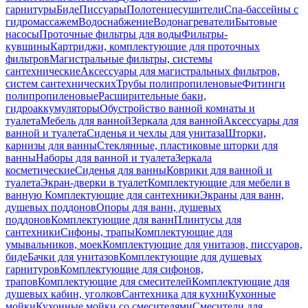
гарнитуры
Биде
Писсуары
Полотенцесушители
Спа-бассейны с
гидромассажем
Водоснабжение
Водонагреватели
Бытовые
насосы
Проточные фильтры для воды
Фильтры-
кувшины
Картриджи, комплектующие для проточных
фильтров
Магистральные фильтры, системы
сантехнические
Аксессуары для магистральных фильтров,
систем сантехнических
Трубы полипропиленовые
Фитинги
полипропиленовые
Расширительные баки,
гидроаккумуляторы
Обустройство ванной комнаты и
туалета
Мебель для ванной
Зеркала для ванной
Аксессуары для
ванной и туалета
Сиденья и чехлы для унитаза
Шторки,
карнизы для ванны
Стеклянные, пластиковые шторки для
ванны
Наборы для ванной и туалета
Зеркала
косметические
Сиденья для ванны
Коврики для ванной и
туалета
Экран-дверки в туалет
Комплектующие для мебели в
ванную
Комплектующие для сантехники
Экраны для ванн,
душевых поддонов
Опоры для ванн, душевых
поддонов
Комплектующие для ванн
Плинтусы для
сантехники
Сифоны, трапы
Комплектующие для
умывальников, моек
Комплектующие для унитазов, писсуаров,
биде
Бачки для унитазов
Комплектующие для душевых
гарнитуров
Комплектующие для сифонов,
трапов
Комплектующие для смесителей
Комплектующие для
душевых кабин, уголков
Сантехника для кухни
Кухонные
мойки
Кухонные мойки со смесителями
Смесители для