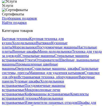
Услуги
Сертификаты
Подборщик подарков
Найти подарки
Категории товаров
Бытовая техника
Крупная техника для
кухни
Холодильники
Вытяжки
Кухонные
плиты
Морозильники
Посудомоечные машины
Настольные
плиты
Винные шкафы
Мини-холодильники
Техника для ухода
за одеждой
Стиральные машины
Стиральные машины
встраиваемые
Утюги
Отпариватели
Швейные, вышивальные
машины
Промышленные швейные
машины
Оверлоки
Сушильные машины, шкафы
Гладильные
системы, прессы
Машинки для удаления катышков
Сушилки
для обуви
Встраиваемая техника, оборудование
Варочные
панели
Духовые шкафы
Холодильники
встраиваемые
Посудомоечные машины
встраиваемые
Микроволновые печи
встраиваемые
Кофемашины встраиваемые
Комплекты
встраиваемой техники
Морозильники
встраиваемые
Измельчители пищевых отходов
Шкафы для