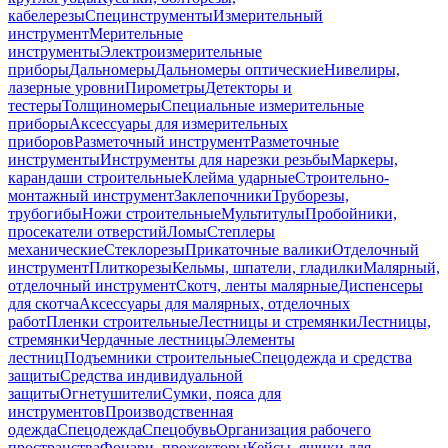
кабелерезы
Специнструменты
Измерительный
инструмент
Мерительные
инструменты
Электроизмерительные
приборы
Дальномеры
Дальномеры оптические
Нивелиры,
лазерные уровни
Пирометры
Детекторы и
тестеры
Толщиномеры
Специальные измерительные
приборы
Аксессуары для измерительных
приборов
Разметочный инструмент
Разметочные
инструменты
Инструменты для нарезки резьбы
Маркеры,
карандаши строительные
Клейма ударные
Строительно-
монтажный инструмент
Заклепочники
Труборезы,
трубогибы
Ножи строительные
Мультитулы
Пробойники,
просекатели отверстий
Ломы
Степлеры
механические
Стеклорезы
Прикаточные валики
Отделочный
инструмент
Плиткорезы
Кельмы, шпатели, гладилки
Малярный,
отделочный инструмент
Скотч, ленты малярные
Диспенсеры
для скотча
Аксессуары для малярных, отделочных
работ
Пленки строительные
Лестницы и стремянки
Лестницы,
стремянки
Чердачные лестницы
Элементы
лестниц
Подъемники строительные
Спецодежда и средства
защиты
Средства индивидуальной
защиты
Огнетушители
Сумки, пояса для
инструментов
Производственная
одежда
Спецодежда
Спецобувь
Организация рабочего
пространства
Фонари, прожекторы
Кейсы, ящики для