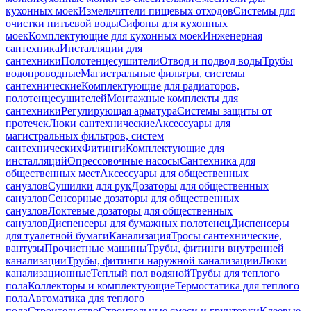
кухонных моек
Измельчители пищевых отходов
Системы для
очистки питьевой воды
Сифоны для кухонных
моек
Комплектующие для кухонных моек
Инженерная
сантехника
Инсталляции для
сантехники
Полотенцесушители
Отвод и подвод воды
Трубы
водопроводные
Магистральные фильтры, системы
сантехнические
Комплектующие для радиаторов,
полотенцесушителей
Монтажные комплекты для
сантехники
Регулирующая арматура
Системы защиты от
протечек
Люки сантехнические
Аксессуары для
магистральных фильтров, систем
сантехнических
Фитинги
Комплектующие для
инсталляций
Опрессовочные насосы
Сантехника для
общественных мест
Аксессуары для общественных
санузлов
Сушилки для рук
Дозаторы для общественных
санузлов
Сенсорные дозаторы для общественных
санузлов
Локтевые дозаторы для общественных
санузлов
Диспенсеры для бумажных полотенец
Диспенсеры
для туалетной бумаги
Канализация
Тросы сантехнические,
вантузы
Прочистные машины
Трубы, фитинги внутренней
канализации
Трубы, фитинги наружной канализации
Люки
канализационные
Теплый пол водяной
Трубы для теплого
пола
Коллекторы и комплектующие
Термостатика для теплого
пола
Автоматика для теплого
пола
Строительство
Строительные смеси и грунтовки
Клеевые