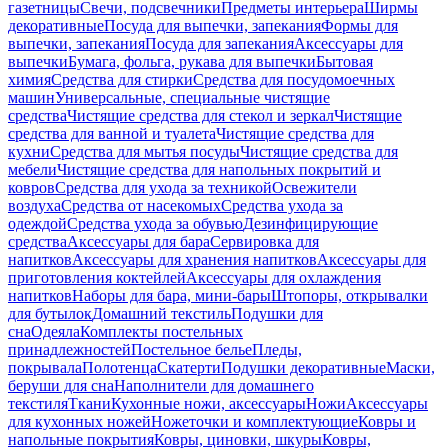
газетницы
Свечи, подсвечники
Предметы интерьера
Ширмы
декоративные
Посуда для выпечки, запекания
Формы для
выпечки, запекания
Посуда для запекания
Аксессуары для
выпечки
Бумага, фольга, рукава для выпечки
Бытовая
химия
Средства для стирки
Средства для посудомоечных
машин
Универсальные, специальные чистящие
средства
Чистящие средства для стекол и зеркал
Чистящие
средства для ванной и туалета
Чистящие средства для
кухни
Средства для мытья посуды
Чистящие средства для
мебели
Чистящие средства для напольных покрытий и
ковров
Средства для ухода за техникой
Освежители
воздуха
Средства от насекомых
Средства ухода за
одеждой
Средства ухода за обувью
Дезинфицирующие
средства
Аксессуары для бара
Сервировка для
напитков
Аксессуары для хранения напитков
Аксессуары для
приготовления коктейлей
Аксессуары для охлаждения
напитков
Наборы для бара, мини-бары
Штопоры, открывалки
для бутылок
Домашний текстиль
Подушки для
сна
Одеяла
Комплекты постельных
принадлежностей
Постельное белье
Пледы,
покрывала
Полотенца
Скатерти
Подушки декоративные
Маски,
беруши для сна
Наполнители для домашнего
текстиля
Ткани
Кухонные ножи, аксессуары
Ножи
Аксессуары
для кухонных ножей
Ножеточки и комплектующие
Ковры и
напольные покрытия
Ковры, циновки, шкуры
Ковры,