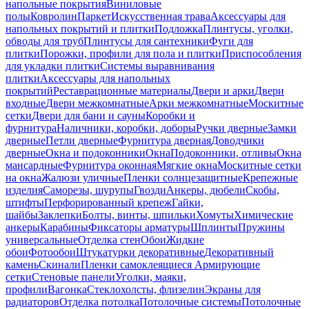
напольные покрытия
Виниловые
полы
Ковролин
Паркет
Искусственная трава
Аксессуары для
напольных покрытий и плитки
Подложка
Плинтусы, уголки,
обводы для труб
Плинтусы для сантехники
Фуги для
плитки
Порожки, профили для пола и плитки
Приспособления
для укладки плитки
Системы выравнивания
плитки
Аксессуары для напольных
покрытий
Реставрационные материалы
Двери и арки
Двери
входные
Двери межкомнатные
Арки межкомнатные
Москитные
сетки
Двери для бани и сауны
Коробки и
фурнитура
Наличники, коробки, доборы
Ручки дверные
Замки
дверные
Петли дверные
Фурнитура дверная
Доводчики
дверные
Окна и подоконники
Окна
Подоконники, отливы
Окна
мансардные
Фурнитура оконная
Мягкие окна
Москитные сетки
на окна
Жалюзи уличные
Пленки солнцезащитные
Крепежные
изделия
Саморезы, шурупы
Гвозди
Анкеры, дюбели
Скобы,
штифты
Перфорированный крепеж
Гайки,
шайбы
Заклепки
Болты, винты, шпильки
Хомуты
Химические
анкеры
Карабины
Фиксаторы арматуры
Шплинты
Пружины
универсальные
Отделка стен
Обои
Жидкие
обои
Фотообои
Штукатурки декоративные
Декоративный
камень
Скинали
Пленки самоклеящиеся
Армирующие
сетки
Стеновые панели
Уголки, маяки,
профили
Вагонка
Стеклохолсты, флизелин
Экраны для
радиаторов
Отделка потолка
Потолочные системы
Потолочные