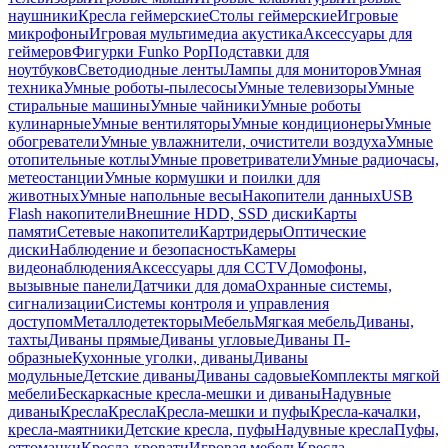
наушники
Кресла геймерские
Столы геймерские
Игровые
микрофоны
Игровая мультимедиа акустика
Аксессуары для
геймеров
Фигурки Funko Pop
Подставки для
ноутбуков
Светодиодные ленты
Лампы для мониторов
Умная
техника
Умные роботы-пылесосы
Умные телевизоры
Умные
стиральные машины
Умные чайники
Умные роботы
кулинарные
Умные вентиляторы
Умные кондиционеры
Умные
обогреватели
Умные увлажнители, очистители воздуха
Умные
отопительные котлы
Умные проветриватели
Умные радиочасы,
метеостанции
Умные кормушки и поилки для
животных
Умные напольные весы
Накопители данных
USB
Flash накопители
Внешние HDD, SSD диски
Карты
памяти
Сетевые накопители
Картридеры
Оптические
диски
Наблюдение и безопасность
Камеры
видеонаблюдения
Аксессуары для CCTV
Домофоны,
вызывные панели
Датчики для дома
Охранные системы,
сигнализации
Системы контроля и управления
доступом
Металлодетекторы
Мебель
Мягкая мебель
Диваны,
тахты
Диваны прямые
Диваны угловые
Диваны П-
образные
Кухонные уголки, диваны
Диваны
модульные
Детские диваны
Диваны садовые
Комплекты мягкой
мебели
Бескаркасные кресла-мешки и диваны
Надувные
диваны
Кресла
Кресла
Кресла-мешки и пуфы
Кресла-качалки,
кресла-маятники
Детские кресла, пуфы
Надувные кресла
Пуфы,
оттоманки
Кресла-кровати
Игровая мебель
Кресла