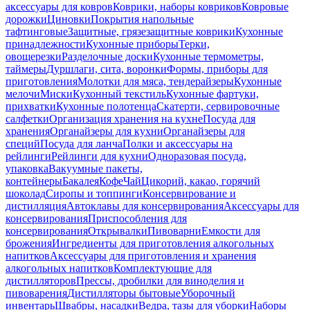
аксессуары для ковров
Коврики, наборы ковриков
Ковровые
дорожки
Циновки
Покрытия напольные
тафтинговые
Защитные, грязезащитные коврики
Кухонные
принадлежности
Кухонные приборы
Терки,
овощерезки
Разделочные доски
Кухонные термометры,
таймеры
Дуршлаги, сита, воронки
Формы, приборы для
приготовления
Молотки для мяса, тендерайзеры
Кухонные
мелочи
Миски
Кухонный текстиль
Кухонные фартуки,
прихватки
Кухонные полотенца
Скатерти, сервировочные
салфетки
Организация хранения на кухне
Посуда для
хранения
Органайзеры для кухни
Органайзеры для
специй
Посуда для ланча
Полки и аксессуары на
рейлинги
Рейлинги для кухни
Одноразовая посуда,
упаковка
Вакуумные пакеты,
контейнеры
Бакалея
Кофе
Чай
Цикорий, какао, горячий
шоколад
Сиропы и топпинги
Консервирование и
дистилляция
Автоклавы для консервирования
Аксессуары для
консервирования
Приспособления для
консервирования
Открывалки
Пивоварни
Емкости для
брожения
Ингредиенты для приготовления алкогольных
напитков
Аксессуары для приготовления и хранения
алкогольных напитков
Комплектующие для
дистилляторов
Прессы, дробилки для виноделия и
пивоварения
Дистилляторы бытовые
Уборочный
инвентарь
Швабры, насадки
Ведра, тазы для уборки
Наборы