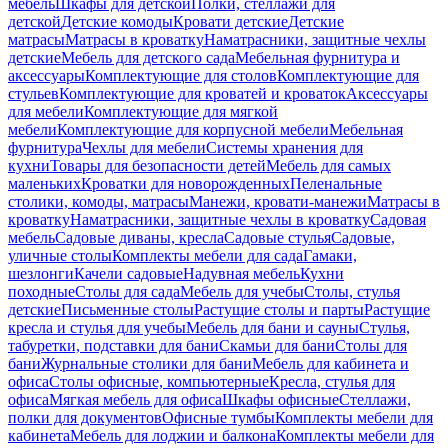
мебель
Шкафы для детской
Полки, стеллажи для
детской
Детские комоды
Кровати детские
Детские
матрасы
Матрасы в кроватку
Наматрасники, защитные чехлы
детские
Мебель для детского сада
Мебельная фурнитура и
аксессуары
Комплектующие для столов
Комплектующие для
стульев
Комплектующие для кроватей и кроваток
Аксессуары
для мебели
Комплектующие для мягкой
мебели
Комплектующие для корпусной мебели
Мебельная
фурнитура
Чехлы для мебели
Системы хранения для
кухни
Товары для безопасности детей
Мебель для самых
маленьких
Кроватки для новорожденных
Пеленальные
столики, комоды, матрасы
Манежи, кровати-манежи
Матрасы в
кроватку
Наматрасники, защитные чехлы в кроватку
Садовая
мебель
Садовые диваны, кресла
Садовые стулья
Садовые,
уличные столы
Комплекты мебели для сада
Гамаки,
шезлонги
Качели садовые
Надувная мебель
Кухни
походные
Столы для сада
Мебель для учебы
Столы, стулья
детские
Письменные столы
Растущие столы и парты
Растущие
кресла и стулья для учебы
Мебель для бани и сауны
Стулья,
табуретки, подставки для бани
Скамьи для бани
Столы для
бани
Журнальные столики для бани
Мебель для кабинета и
офиса
Столы офисные, компьютерные
Кресла, стулья для
офиса
Мягкая мебель для офиса
Шкафы офисные
Стеллажи,
полки для документов
Офисные тумбы
Комплекты мебели для
кабинета
Мебель для лоджии и балкона
Комплекты мебели для