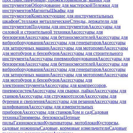
инструментов
Оборудование для мастерской
Тележки для
инструментов
Магниты
Шкафы для
инструментов
Комплектующие для инструментальных
шкафов
Стеллажи металлические
Стенды, держатели для
инструментов
Поддоны для инструментов
Аксессуары для
силовой и строительной техники
Аксессуары для
бензорезов
Аксессуары для бетоносмесителей
Аксессуары для
виброоборудования
Аксессуары для генераторов
Аксессуары
для затирочных машин
Аксессуары для мотопомп
Аксессуары
для мотобуров и бензобуров
Аксессуары для строительного
инструмента
Аксессуары пневмооборудования
Аксессуары для
бензорезов
Аксессуары для бетоносмесителей
Аксессуары для
виброоборудования
Аксессуары для генераторов
Аксессуары
для затирочных машин
Аксессуары для мотопомп
Аксессуары
для мотобуров и бензобуров
Аксессуары для
электроинструмента
Аксессуары для компрессоров,
пневмосистем
Аксессуары для сварки, пайки
Аксессуары для
станков
Аксессуары для стружкоотсосов
Аксессуары для
бурения и сверления
Аксессуары для резания
Аксессуары для
шлифования
Аксессуары для измерительных
приборов
Аксессуары для станков
Дом и сад
Садовая
техника
Триммеры, бензокосы
Цепные
пилы
Газонокосилки
Культиваторы, мотоблоки
Кусторезы,
садовые ножницы
Садовые, кормовые измельчители
Садовые