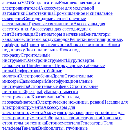
автоматы
УЗО
Конденсаторы
Комплексная защита
электродвигателей
Аксессуары для модульной
автоматики
Светотехника
Промышленное и сигнальное
освещение
Светодиодные ленты
Точечные
светильники
Трековые светильники
Аксессуары для
светотехники
Аксессуары для светодиодных
лент
Вентиляция
Вентиляторы вытяжные
Вентиляторы
канальные
Системы воздуховодов
Решетки вентиляционные,
диффузоры
Проветриватели
Люки
Люки ревизионные
Люки
под плитку
Люки напольные
Люки под
покраску
Строительный
инструмент
Электроинструмент
Шуруповерты,
гайковерты
Шлифмашины
Циркулярные, сабельные
пилы
Перфораторы, отбойные
молотки
Электролобзики
Дрели
Строительные
миксеры
Дальномеры
Многофункциональные
инструменты
Строительные фены
Строительные
пистолеты
Фрезеры
Рубанки, стамески
электрические
Краскопульты
Степлеры,
гвоздезабиватели
Электрические ножницы, резаки
Насадки для
электроинструмента
Аксессуары для
электроинструмента
Аккумуляторы, зарядные устройства для
электроинструмента
Наборы электроинструмента
Силовая и
строительная техника
Бетоносмесители
Генераторы
Тали,
тельферы
Такелаж
Виброплиты, глубинные