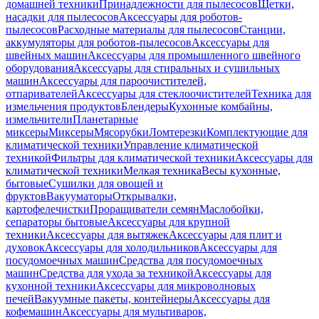
домашней техники
Принадлежности для пылесосов
Щетки,
насадки для пылесосов
Аксессуары для роботов-
пылесосов
Расходные материалы для пылесосов
Станции,
аккумуляторы для роботов-пылесосов
Аксессуары для
швейных машин
Аксессуары для промышленного швейного
оборудования
Аксессуары для стиральных и сушильных
машин
Аксессуары для пароочистителей,
отпаривателей
Аксессуары для стеклоочистителей
Техника для
измельчения продуктов
Блендеры
Кухонные комбайны,
измельчители
Планетарные
миксеры
Миксеры
Мясорубки
Ломтерезки
Комплектующие для
климатической техники
Управление климатической
техникой
Фильтры для климатической техники
Аксессуары для
климатической техники
Мелкая техника
Весы кухонные,
бытовые
Сушилки для овощей и
фруктов
Вакууматоры
Открывалки,
картофелечистки
Проращиватели семян
Маслобойки,
сепараторы бытовые
Аксессуары для крупной
техники
Аксессуары для вытяжек
Аксессуары для плит и
духовок
Аксессуары для холодильников
Аксессуары для
посудомоечных машин
Средства для посудомоечных
машин
Средства для ухода за техникой
Аксессуары для
кухонной техники
Аксессуары для микроволновых
печей
Вакуумные пакеты, контейнеры
Аксессуары для
кофемашин
Аксессуары для мультиварок,