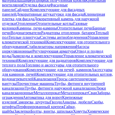
материалы
Шифер
Профнастил
Рулонная кровля
Кровельная
вентиляция
Отделка фасада
Фасадные
панели
Сайдинг
Комплектующие для фасадных
панелей
Декоративные штукатурки для фасада
Клинкерная
плитка для фасада
Декоративный камень для наружной
отделки
Отопление
Отопительные котлы
Газовые
колонки
Камины, печи-камины
Отопительные печи
Банные
печи
Водонагреватели
Радиаторы отопления, батареи
Теплый
пол
Теплые плинтусы
Системы антиобледенения
Управление
климатической техникой
Комплектующие для отопительного
оборудования
Стабилизаторы напряжения
Насосы
циркуляционные
Регулирующая арматура
Отвод и подвод
воды
Дымоходы и комплектующие
Управление климатической
техникой
Комплектующие для радиаторов
Комплектующие для
теплого пола
Топливо и аксессуары для отопительного
оборудования
Комплектующие для печей, каминов
Аксессуары
для каминов, печей
Комплектующие для отопительных котлов,
водонагревателей
Канализация
Тросы сантехнические,
вантузы
Прочистные машины
Трубы, фитинги внутренней
канализации
Трубы, фитинги наружной канализации
Люки
канализационные
Металлопрокат
Металлопрокат
Сваи
Заборы,
ограждения
Автоматика для ворот
Крепежные
изделия
Саморезы, шурупы
Гвозди
Анкеры, дюбели
Скобы,
штифты
Перфорированный крепеж
Гайки,
шайбы
Заклепки
Болты, винты, шпильки
Хомуты
Химические