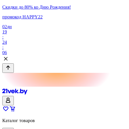
Скидки до 80% ко Дню Рождения!
промокод HAPPY22
02
дн
19
:
24
:
06
Каталог товаров