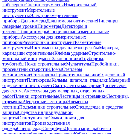
кабелерезы
Специнструменты
Измерительный
инструмент
Мерительные
инструменты
Электроизмерительные
приборы
Дальномеры
Дальномеры оптические
Нивелиры,
лазерные уровни
Пирометры
Детекторы и
тестеры
Толщиномеры
Специальные измерительные
приборы
Аксессуары для измерительных
приборов
Разметочный инструмент
Разметочные
инструменты
Инструменты для нарезки резьбы
Маркеры,
карандаши строительные
Клейма ударные
Строительно-
монтажный инструмент
Заклепочники
Труборезы,
трубогибы
Ножи строительные
Мультитулы
Пробойники,
просекатели отверстий
Ломы
Степлеры
механические
Стеклорезы
Прикаточные валики
Отделочный
инструмент
Плиткорезы
Кельмы, шпатели, гладилки
Малярный,
отделочный инструмент
Скотч, ленты малярные
Диспенсеры
для скотча
Аксессуары для малярных, отделочных
работ
Пленки строительные
Лестницы и стремянки
Лестницы,
стремянки
Чердачные лестницы
Элементы
лестниц
Подъемники строительные
Спецодежда и средства
защиты
Средства индивидуальной
защиты
Огнетушители
Сумки, пояса для
инструментов
Производственная
одежда
Спецодежда
Спецобувь
Организация рабочего
пространства
Фонари, прожекторы
Кейсы, ящики для