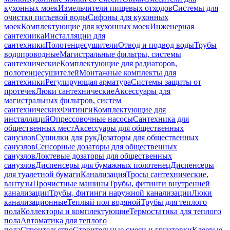
кухонных моек
Измельчители пищевых отходов
Системы для
очистки питьевой воды
Сифоны для кухонных
моек
Комплектующие для кухонных моек
Инженерная
сантехника
Инсталляции для
сантехники
Полотенцесушители
Отвод и подвод воды
Трубы
водопроводные
Магистральные фильтры, системы
сантехнические
Комплектующие для радиаторов,
полотенцесушителей
Монтажные комплекты для
сантехники
Регулирующая арматура
Системы защиты от
протечек
Люки сантехнические
Аксессуары для
магистральных фильтров, систем
сантехнических
Фитинги
Комплектующие для
инсталляций
Опрессовочные насосы
Сантехника для
общественных мест
Аксессуары для общественных
санузлов
Сушилки для рук
Дозаторы для общественных
санузлов
Сенсорные дозаторы для общественных
санузлов
Локтевые дозаторы для общественных
санузлов
Диспенсеры для бумажных полотенец
Диспенсеры
для туалетной бумаги
Канализация
Тросы сантехнические,
вантузы
Прочистные машины
Трубы, фитинги внутренней
канализации
Трубы, фитинги наружной канализации
Люки
канализационные
Теплый пол водяной
Трубы для теплого
пола
Коллекторы и комплектующие
Термостатика для теплого
пола
Автоматика для теплого
пола
Строительство
Строительные смеси и грунтовки
Клеевые