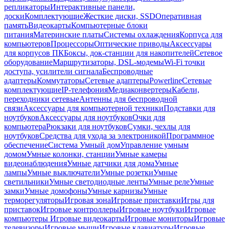
репликаторы
Интерактивные панели,
доски
Комплектующие
Жесткие диски, SSD
Оперативная
память
Видеокарты
Компьютерные блоки
питания
Материнские платы
Системы охлаждения
Корпуса для
компьютеров
Процессоры
Оптические приводы
Аксессуары
для корпусов ПК
Боксы, док-станции для накопителей
Сетевое
оборудование
Маршрутизаторы, DSL-модемы
Wi-Fi точки
доступа, усилители сигнала
Беспроводные
адаптеры
Коммутаторы
Сетевые адаптеры
Powerline
Сетевые
комплектующие
IP-телефония
Медиаконвертеры
Кабели,
переходники сетевые
Антенны для беспроводной
связи
Аксессуары для компьютерной техники
Подставки для
ноутбуков
Аксессуары для ноутбуков
Очки для
компьютера
Рюкзаки для ноутбуков
Сумки, чехлы для
ноутбуков
Средства для ухода за электроникой
Программное
обеспечение
Система Умный дом
Управление умным
домом
Умные колонки, станции
Умные камеры
видеонаблюдения
Умные датчики для дома
Умные
лампы
Умные выключатели
Умные розетки
Умные
светильники
Умные светодиодные ленты
Умные реле
Умные
замки
Умные домофоны
Умные карнизы
Умные
терморегуляторы
Игровая зона
Игровые приставки
Игры для
приставок
Игровые контроллеры
Игровые ноутбуки
Игровые
компьютеры
Игровые видеокарты
Игровые мониторы
Игровые
телевизоры
Игровые мыши
Игровые клавиатуры
Игровые