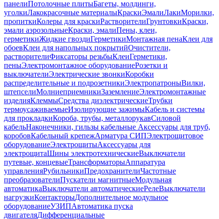
панели
Потолочные плиты
Багеты, молдинги,
уголки
Лакокрасочные материалы
Краски
Эмали
Лаки
Морилки,
пропитки
Колеры для краски
Растворители
Грунтовки
Краски,
эмали аэрозольные
Краски, эмали
Пены, клеи,
герметики
Жидкие гвозди
Герметики
Монтажная пена
Клеи для
обоев
Клеи для напольных покрытий
Очистители,
растворители
Фиксаторы резьбы
Клеи
Герметики,
пены
Электромонтажное оборудование
Розетки и
выключатели
Электрические звонки
Коробки
распределительные и подрозетники
Электропатроны
Вилки,
штепсели
Молниеприемники
Заземление
Электромонтажные
изделия
Клеммы
Средства диэлектрические
Трубки
термоусаживаемые
Изолирующие зажимы
Кабель и системы
для прокладки
Короба, трубы, металлорукав
Силовой
кабель
Наконечники, гильзы кабельные
Аксессуары для труб,
коробов
Кабельный крепеж
Арматура СИП
Электрощитовое
оборудование
Электрощиты
Аксессуары для
электрощита
Шины электротехнические
Выключатели
путевые, концевые
Трансформаторы
Аппаратура
управления
Рубильники
Предохранители
Частотные
преобразователи
Пускатели магнитные
Модульная
автоматика
Выключатели автоматические
Реле
Выключатели
нагрузки
Контакторы
Дополнительное модульное
оборудование
УЗИП
Автоматика пуска
двигателя
Дифференциальные