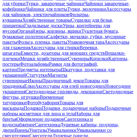
для уборки
Турки, заварочные чайники
Чайники заварочные,
кофейники
Чайники для плиты
Турки, молочники
Аксессуары
для чайников, электрочайников
Фильтры-
кувшины
Хозяйственные товары
Сушилки для белья,
прищепки
Гладильные доски
Урны, контейнеры для
мусора
Органайзеры, корзины, ящики
Туалетная бумага,
бумажные полотенца
Салфетки, мочалки, губки, мусорные
пакеты
Фольга, пленка, пакеты
Упаковочная тара
Аксессуары
для глажения
Аксессуары для стирки
Веревки,
шпагаты
Емкости, дозаторы для моющих средств
Вешалки-
плечики
Мешки хозяйственные
Сувениры
Копилки
Картины,
постеры
Фотоальбомы
Рамки для фотографий,
картин
Предметы интерьера
Шкатулки, подставки для
украшений
Статуэтки
Магниты
сувенирные
Иконы
Праздничный декор
Товары для
праздника
Елки
Аксессуары для елей новогодних
Новогодние
украшения
Светодиодные гирлянды, декорации
Светодиодные
фигуры, игрушки
Временные
татуировки
Фотобутафория
Товары для
маскарада
Подарки
Подарки, подарочные наборы
Подарочные
наборы косметики для лица и тела
Наборы для
бритья
Оформление подарков
Сантехника и
водоснабжение
Сантехника
Душевые кабины, поддоны,
двери
Ванны
Унитазы
Умывальники
Умывальники со
смесителями
Смесители
Душевые панели,