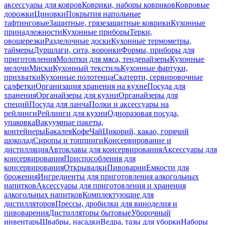
аксессуары для ковров
Коврики, наборы ковриков
Ковровые
дорожки
Циновки
Покрытия напольные
тафтинговые
Защитные, грязезащитные коврики
Кухонные
принадлежности
Кухонные приборы
Терки,
овощерезки
Разделочные доски
Кухонные термометры,
таймеры
Дуршлаги, сита, воронки
Формы, приборы для
приготовления
Молотки для мяса, тендерайзеры
Кухонные
мелочи
Миски
Кухонный текстиль
Кухонные фартуки,
прихватки
Кухонные полотенца
Скатерти, сервировочные
салфетки
Организация хранения на кухне
Посуда для
хранения
Органайзеры для кухни
Органайзеры для
специй
Посуда для ланча
Полки и аксессуары на
рейлинги
Рейлинги для кухни
Одноразовая посуда,
упаковка
Вакуумные пакеты,
контейнеры
Бакалея
Кофе
Чай
Цикорий, какао, горячий
шоколад
Сиропы и топпинги
Консервирование и
дистилляция
Автоклавы для консервирования
Аксессуары для
консервирования
Приспособления для
консервирования
Открывалки
Пивоварни
Емкости для
брожения
Ингредиенты для приготовления алкогольных
напитков
Аксессуары для приготовления и хранения
алкогольных напитков
Комплектующие для
дистилляторов
Прессы, дробилки для виноделия и
пивоварения
Дистилляторы бытовые
Уборочный
инвентарь
Швабры, насадки
Ведра, тазы для уборки
Наборы