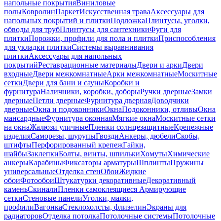
напольные покрытия
Виниловые
полы
Ковролин
Паркет
Искусственная трава
Аксессуары для
напольных покрытий и плитки
Подложка
Плинтусы, уголки,
обводы для труб
Плинтусы для сантехники
Фуги для
плитки
Порожки, профили для пола и плитки
Приспособления
для укладки плитки
Системы выравнивания
плитки
Аксессуары для напольных
покрытий
Реставрационные материалы
Двери и арки
Двери
входные
Двери межкомнатные
Арки межкомнатные
Москитные
сетки
Двери для бани и сауны
Коробки и
фурнитура
Наличники, коробки, доборы
Ручки дверные
Замки
дверные
Петли дверные
Фурнитура дверная
Доводчики
дверные
Окна и подоконники
Окна
Подоконники, отливы
Окна
мансардные
Фурнитура оконная
Мягкие окна
Москитные сетки
на окна
Жалюзи уличные
Пленки солнцезащитные
Крепежные
изделия
Саморезы, шурупы
Гвозди
Анкеры, дюбели
Скобы,
штифты
Перфорированный крепеж
Гайки,
шайбы
Заклепки
Болты, винты, шпильки
Хомуты
Химические
анкеры
Карабины
Фиксаторы арматуры
Шплинты
Пружины
универсальные
Отделка стен
Обои
Жидкие
обои
Фотообои
Штукатурки декоративные
Декоративный
камень
Скинали
Пленки самоклеящиеся
Армирующие
сетки
Стеновые панели
Уголки, маяки,
профили
Вагонка
Стеклохолсты, флизелин
Экраны для
радиаторов
Отделка потолка
Потолочные системы
Потолочные