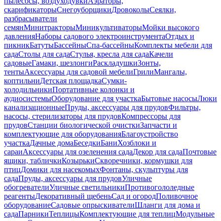
пылесосы, воздуходувки
Аэраторы,
скарификаторы
Снегоуборщики
Дровоколы
Сеялки,
разбрасыватели
семян
Минитракторы
Миникультиваторы
Мойки высокого
давления
Наборы садового электроинструмента
Отдых и
пикник
Батуты
Бассейны
Спа-бассейны
Комплекты мебели для
сада
Столы для сада
Стулья, кресла для сада
Качели
садовые
Гамаки, шезлонги
Раскладушки
Зонты,
тенты
Аксессуары для садовой мебели
Грили
Мангалы,
коптильни
Детская площадка
Сумки-
холодильники
Портативные колонки и
аудиосистемы
Оборудование для участка
Бытовые насосы
Люки
канализационные
Пруды, аксессуары для прудов
Фильтры,
насосы, стерилизаторы для прудов
Компрессоры для
прудов
Станции биологической очистки
Запчасти и
комплектующие для оборудования
Благоустройство
участка
Дачные дома
Беседки
Бани
Хозблоки и
сараи
Аксессуары для озеленения сада
Декор для сада
Почтовые
ящики, таблички
Козырьки
Скворечники, кормушки для
птиц
Домики для насекомых
Фонтаны, скульптуры для
сада
Пруды, аксессуары для прудов
Уличные
обогреватели
Уличные светильники
Противогололедные
реагенты
Декоративный щебень
Сад и огород
Поливочное
оборудование
Садовые опрыскиватели
Шланги для дома и
сада
Парники
Теплицы
Комплектующие для теплиц
Модульные