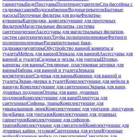
гарнитуры
Биде
Писсуары
Полотенцесушители
Спа-бассейны с
гидромассажем
Водоснабжение
Водонагреватели
Бытовые
насосы
Проточные фильтры для воды
Фильтры-
кувшины
Картриджи, комплектующие для проточных
фильтров
Магистральные фильтры, системы
сантехнические
Аксессуары для магистральных фильтров,
систем сантехнических
Трубы полипропиленовые
Фитинги
полипропиленовые
Расширительные баки,
гидроаккумуляторы
Обустройство ванной комнаты и
туалета
Мебель для ванной
Зеркала для ванной
Аксессуары для
ванной и туалета
Сиденья и чехлы для унитаза
Шторки,
карнизы для ванны
Стеклянные, пластиковые шторки для
ванны
Наборы для ванной и туалета
Зеркала
косметические
Сиденья для ванны
Коврики для ванной и
туалета
Экран-дверки в туалет
Комплектующие для мебели в
ванную
Комплектующие для сантехники
Экраны для ванн,
душевых поддонов
Опоры для ванн, душевых
поддонов
Комплектующие для ванн
Плинтусы для
сантехники
Сифоны, трапы
Комплектующие для
умывальников, моек
Комплектующие для унитазов, писсуаров,
биде
Бачки для унитазов
Комплектующие для душевых
гарнитуров
Комплектующие для сифонов,
трапов
Комплектующие для смесителей
Комплектующие для
душевых кабин, уголков
Сантехника для кухни
Кухонные
мойки
Кухонные мойки со смесителями
Смесители для