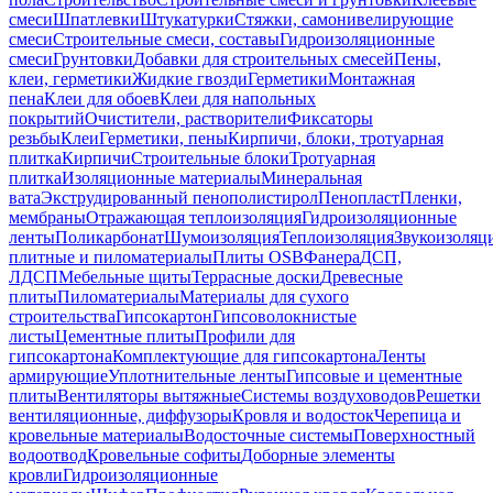
смеси
Шпатлевки
Штукатурки
Стяжки, самонивелирующие
смеси
Строительные смеси, составы
Гидроизоляционные
смеси
Грунтовки
Добавки для строительных смесей
Пены,
клеи, герметики
Жидкие гвозди
Герметики
Монтажная
пена
Клеи для обоев
Клеи для напольных
покрытий
Очистители, растворители
Фиксаторы
резьбы
Клеи
Герметики, пены
Кирпичи, блоки, тротуарная
плитка
Кирпичи
Строительные блоки
Тротуарная
плитка
Изоляционные материалы
Минеральная
вата
Экструдированный пенополистирол
Пенопласт
Пленки,
мембраны
Отражающая теплоизоляция
Гидроизоляционные
ленты
Поликарбонат
Шумоизоляция
Теплоизоляция
Звукоизоляц
плитные и пиломатериалы
Плиты OSB
Фанера
ДСП,
ЛДСП
Мебельные щиты
Террасные доски
Древесные
плиты
Пиломатериалы
Материалы для сухого
строительства
Гипсокартон
Гипсоволокнистые
листы
Цементные плиты
Профили для
гипсокартона
Комплектующие для гипсокартона
Ленты
армирующие
Уплотнительные ленты
Гипсовые и цементные
плиты
Вентиляторы вытяжные
Системы воздуховодов
Решетки
вентиляционные, диффузоры
Кровля и водосток
Черепица и
кровельные материалы
Водосточные системы
Поверхностный
водоотвод
Кровельные софиты
Доборные элементы
кровли
Гидроизоляционные