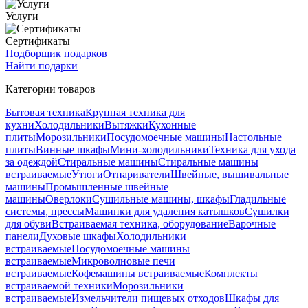
Услуги
Сертификаты
Подборщик подарков
Найти подарки
Категории товаров
Бытовая техника
Крупная техника для
кухни
Холодильники
Вытяжки
Кухонные
плиты
Морозильники
Посудомоечные машины
Настольные
плиты
Винные шкафы
Мини-холодильники
Техника для ухода
за одеждой
Стиральные машины
Стиральные машины
встраиваемые
Утюги
Отпариватели
Швейные, вышивальные
машины
Промышленные швейные
машины
Оверлоки
Сушильные машины, шкафы
Гладильные
системы, прессы
Машинки для удаления катышков
Сушилки
для обуви
Встраиваемая техника, оборудование
Варочные
панели
Духовые шкафы
Холодильники
встраиваемые
Посудомоечные машины
встраиваемые
Микроволновые печи
встраиваемые
Кофемашины встраиваемые
Комплекты
встраиваемой техники
Морозильники
встраиваемые
Измельчители пищевых отходов
Шкафы для