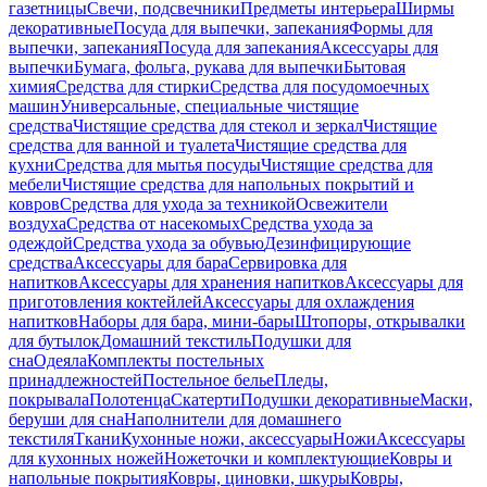
газетницы
Свечи, подсвечники
Предметы интерьера
Ширмы
декоративные
Посуда для выпечки, запекания
Формы для
выпечки, запекания
Посуда для запекания
Аксессуары для
выпечки
Бумага, фольга, рукава для выпечки
Бытовая
химия
Средства для стирки
Средства для посудомоечных
машин
Универсальные, специальные чистящие
средства
Чистящие средства для стекол и зеркал
Чистящие
средства для ванной и туалета
Чистящие средства для
кухни
Средства для мытья посуды
Чистящие средства для
мебели
Чистящие средства для напольных покрытий и
ковров
Средства для ухода за техникой
Освежители
воздуха
Средства от насекомых
Средства ухода за
одеждой
Средства ухода за обувью
Дезинфицирующие
средства
Аксессуары для бара
Сервировка для
напитков
Аксессуары для хранения напитков
Аксессуары для
приготовления коктейлей
Аксессуары для охлаждения
напитков
Наборы для бара, мини-бары
Штопоры, открывалки
для бутылок
Домашний текстиль
Подушки для
сна
Одеяла
Комплекты постельных
принадлежностей
Постельное белье
Пледы,
покрывала
Полотенца
Скатерти
Подушки декоративные
Маски,
беруши для сна
Наполнители для домашнего
текстиля
Ткани
Кухонные ножи, аксессуары
Ножи
Аксессуары
для кухонных ножей
Ножеточки и комплектующие
Ковры и
напольные покрытия
Ковры, циновки, шкуры
Ковры,