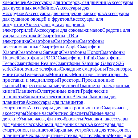
хлебопечек
Аксессуары для тостеров, сэндвичниц
Аксессуары
для кухонных комбайнов
Аксессуары для
мясорубок
Аксессуары для блендеров, миксеров
Аксессуары
для сушилок овощей и фруктов
Аксессуары для
йогуртниц
Аксессуары для аэрогрилей,
электрогрилей
Аксессуары для соковыжималок
Средства для
ухода за техникой
Смартфоны, ТВ и
электроника
Смартфоны
Смартфоны
Смартфоны
восстановленные
Смартфоны Apple
Смартфоны
Xiaomi
Смартфоны Samsung
Смартфоны Honor
Смартфоны
Huawei
Смартфоны POCO
Смартфоны Infinix
Смартфоны
Tecno
Смартфоны Realme
Смартфоны Samsung Galaxy S26
series
Кнопочные телефоны
Складные смартфоны
Телевизоры,
мониторы
Телевизоры
Мониторы
Мониторы-телевизоры
ТВ-
приставки и медиаплееры
Проекторы
Проекционные
экраны
Профессиональные дисплеи
Планшеты, электронные
книги
Планшеты
Электронные книги
Графические
планшеты
Блокноты электронные
Чехлы, бамперы для
планшетов
Аксессуары для планшетов,
смартфонов
Аксессуары для электронных книг
Смарт-часы,
аксессуары
Умные часы
Фитнес-браслеты
Умные часы
детские
Умные часы, фитнес-браслеты
Ремешки, аксессуары
для умных часов
Кабели для умных часов
Аксессуары для
смартфонов, планшетов
Зарядные устройства для телефонов,
планшетов
Чехлы, защитные стекла для телефонов
Чехлы для