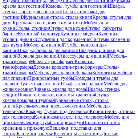
модули
Столешницы для кухни
Мебель для гостиной
Диваны,
кресла для гостиной
Комоды, тумбы для гостиной
Шкафы,
стенки, горки для гостиной
Полки, стеллажи для
гостиной
Журнальные столы, столы-книги
Кресла, стулья для
дома
Кресла-качалки, кресла-маятники
Мебель для
кухни
Столы, столики
Стулья для кухни
Стулья, табуреты
барные
Кухонный гарнитур
Кухонные модули
Кухонные
уголки, диваны
Стульчики для кормления
Системы хранения
для кухни
Мебель для ванной
Тумбы, консоли для
ванной
Шкафы, пеналы для ванной
Шкафчики, полки для
ванной
Зеркала для ванной
Аксессуары для ванной
Мебель-
трансформер
Мебель-трансформер
Кровати-
трансформеры
Детские кроватки-трансформеры
Столы-
трансформеры
Мебель для спальни
Зеркала
Комплекты мебели
для спальни
Прикроватные тумбы
Комоды и тумбы для
спальни
Туалетные столики
Шкафы для спальни
Мебель для
жилых комнат
Диваны, кресла для дома
Шкафы, стенки,
секции
Полки, стеллажи, системы хранения
Стулья,
кресла
Комоды и тумбы
Журнальные столы, столы-
книги
Кресла-качалки, кресла-маятники
Мебель для
телевизора
Комоды, тумбы под телевизор
Кронштейны, стойки
для телевизора
Каминокомплекты под телевизор
Мебель для
прихожей
Секции, тумбы в прихожую
Полки и системы
хранения в прихожую
Вешалки, подставки для
зонтов
Банкетки, скамьи
Ключницы, газетницы
Детская