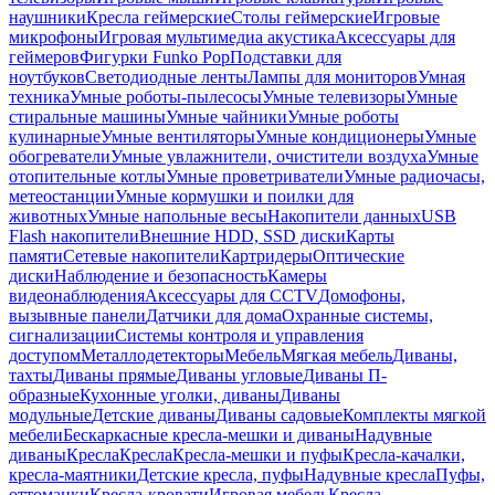
наушники
Кресла геймерские
Столы геймерские
Игровые
микрофоны
Игровая мультимедиа акустика
Аксессуары для
геймеров
Фигурки Funko Pop
Подставки для
ноутбуков
Светодиодные ленты
Лампы для мониторов
Умная
техника
Умные роботы-пылесосы
Умные телевизоры
Умные
стиральные машины
Умные чайники
Умные роботы
кулинарные
Умные вентиляторы
Умные кондиционеры
Умные
обогреватели
Умные увлажнители, очистители воздуха
Умные
отопительные котлы
Умные проветриватели
Умные радиочасы,
метеостанции
Умные кормушки и поилки для
животных
Умные напольные весы
Накопители данных
USB
Flash накопители
Внешние HDD, SSD диски
Карты
памяти
Сетевые накопители
Картридеры
Оптические
диски
Наблюдение и безопасность
Камеры
видеонаблюдения
Аксессуары для CCTV
Домофоны,
вызывные панели
Датчики для дома
Охранные системы,
сигнализации
Системы контроля и управления
доступом
Металлодетекторы
Мебель
Мягкая мебель
Диваны,
тахты
Диваны прямые
Диваны угловые
Диваны П-
образные
Кухонные уголки, диваны
Диваны
модульные
Детские диваны
Диваны садовые
Комплекты мягкой
мебели
Бескаркасные кресла-мешки и диваны
Надувные
диваны
Кресла
Кресла
Кресла-мешки и пуфы
Кресла-качалки,
кресла-маятники
Детские кресла, пуфы
Надувные кресла
Пуфы,
оттоманки
Кресла-кровати
Игровая мебель
Кресла