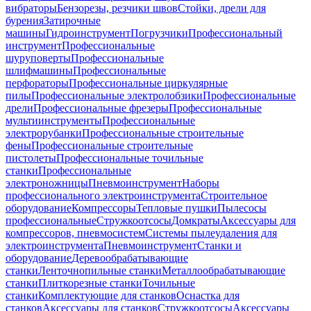
вибраторы
Бензорезы, резчики швов
Стойки, дрели для
бурения
Затирочные
машины
Гидроинструмент
Погрузчики
Профессиональный
инструмент
Профессиональные
шуруповерты
Профессиональные
шлифмашины
Профессиональные
перфораторы
Профессиональные циркулярные
пилы
Профессиональные электролобзики
Профессиональные
дрели
Профессиональные фрезеры
Профессиональные
мультиинструменты
Профессиональные
электрорубанки
Профессиональные строительные
фены
Профессиональные строительные
пистолеты
Профессиональные точильные
станки
Профессиональные
электроножницы
Пневмоинструмент
Наборы
профессионального электроинструмента
Строительное
оборудование
Компрессоры
Тепловые пушки
Пылесосы
профессиональные
Стружкоотсосы
Домкраты
Аксессуары для
компрессоров, пневмосистем
Системы пылеудаления для
электроинструмента
Пневмоинструмент
Станки и
оборудование
Деревообрабатывающие
станки
Ленточнопильные станки
Металлообрабатывающие
станки
Плиткорезные станки
Точильные
станки
Комплектующие для станков
Оснастка для
станков
Аксессуары для станков
Стружкоотсосы
Аксессуары