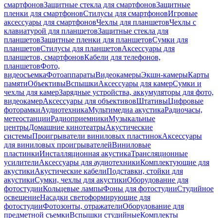
смартфонов
Защитные стекла для смартфонов
Защитные
пленки для смартфонов
Стилусы для смартфонов
Игровые
аксессуары для смартфонов
Чехлы для планшетов
Чехлы с
клавиатурой для планшетов
Защитные стекла для
планшетов
Защитные пленки для планшетов
Сумки для
планшетов
Стилусы для планшетов
Аксессуары для
планшетов, смартфонов
Кабели для телефонов,
планшетов
Фото,
видеосъемка
Фотоаппараты
Видеокамеры
Экшн-камеры
Карты
памяти
Объективы
Вспышки
Аксессуары для камер
Сумки и
чехлы для камер
Зарядные устройства, аккумуляторы для фото,
видеокамер
Аксессуары для объективов
Штативы
Цифровые
фоторамки
Аудиотехника
Мультимедиа акустика
Радиочасы,
метеостанции
Радиоприемники
Музыкальные
центры
Домашние кинотеатры
Акустические
системы
Проигрыватели виниловых пластинок
Аксессуары
для виниловых проигрывателей
Виниловые
пластинки
Инсталляционная акустика
Трансляционные
усилители
Аксессуары для аудиотехники
Комплектующие для
акустики
Акустические кабели
Подставки, стойки для
акустики
Сумки, чехлы для акустики
Оборудование для
фотостудии
Кольцевые лампы
Фоны для фотостудии
Студийное
освещение
Насадки светоформирующие для
фотостудии
Фотозонты, отражатели
Оборудование для
предметной съемки
Вспышки студийные
Комплекты