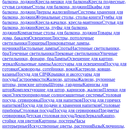
балкона, лоджии
Кресла-мешки для балкона
Кресла подвесные,
стулья садовые
Столы для балкона, лоджии
Шкафы для
балкона, лоджии
Дверцы жалюзийные
Системы хранения для
балкона, лоджии
Журнальные столы, столы-книги
Тумбы для
балкона, лоджии
Кресла-качалки, кресла-маятники
Стулья для
балкона, лоджии
Кресла, пуфы для балкона,
лоджии
Компактные столы для балкона, лоджии
Товары для
дома, бакалея
Освещение
Люстры, потолочные
светильники
Торшеры
Прикроватные лампы,
ночники
Настольные лампы
Споты
Настенные светильники,
бра
Точечные светильники
Трековые светильники
Уличные
светильники, фонари, бра
Лампы
Освещение для картин,
зеркал
Кольцевые лампы
Аксессуары для освещения
Посуда для
готовки
Сковороды, сотейники, воки
Кастрюли, ковши,
казаны
Посуда для СВЧ
Крышки и аксессуары для
посуды
Гастроемкости
Жалюзи, шторы
Жалюзи, рулонные
шторы, римские шторы
Шторы, гардины
Карнизы для
штор
Комплектующие для штор, карнизов, жалюзи
Пленки для
окон
Электроприводные солнцезащитные системы
Столовая
посуда, сервировка
Посуда для напитков
Посуда для горячих
напитков
Посуда для подачи и хранения напитков
Столовые
приборы
Столовая посуда
Посуда для сервировки
Предметы
сервировки
Детская столовая посуда
Декор
Зеркала
Кашпо,
стойки для цветов
Картины, постеры
Часы
интерьерные
Искусственные цветы, растения
Вазы
Ключницы,