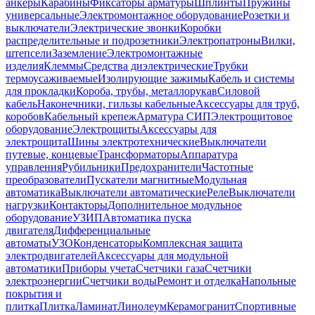
анкеры
Карабины
Фиксаторы арматуры
Шплинты
Пружины
универсальные
Электромонтажное оборудование
Розетки и
выключатели
Электрические звонки
Коробки
распределительные и подрозетники
Электропатроны
Вилки,
штепсели
Заземление
Электромонтажные
изделия
Клеммы
Средства диэлектрические
Трубки
термоусаживаемые
Изолирующие зажимы
Кабель и системы
для прокладки
Короба, трубы, металлорукав
Силовой
кабель
Наконечники, гильзы кабельные
Аксессуары для труб,
коробов
Кабельный крепеж
Арматура СИП
Электрощитовое
оборудование
Электрощиты
Аксессуары для
электрощита
Шины электротехнические
Выключатели
путевые, концевые
Трансформаторы
Аппаратура
управления
Рубильники
Предохранители
Частотные
преобразователи
Пускатели магнитные
Модульная
автоматика
Выключатели автоматические
Реле
Выключатели
нагрузки
Контакторы
Дополнительное модульное
оборудование
УЗИП
Автоматика пуска
двигателя
Дифференциальные
автоматы
УЗО
Конденсаторы
Комплексная защита
электродвигателей
Аксессуары для модульной
автоматики
Приборы учета
Счетчики газа
Счетчики
электроэнергии
Счетчики воды
Ремонт и отделка
Напольные
покрытия и
плитка
Плитка
Ламинат
Линолеум
Керамогранит
Спортивные