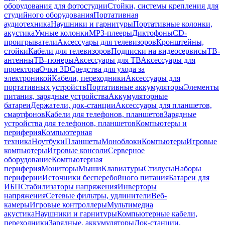
оборудования для фотостудии
Стойки, системы крепления для
студийного оборудования
Портативная
аудиотехника
Наушники и гарнитуры
Портативные колонки,
акустика
Умные колонки
MP3-плееры
Диктофоны
CD-
проигрыватели
Аксессуары для телевизоров
Кронштейны,
стойки
Кабели для телевизоров
Подписки на видеосервисы
ТВ-
антенны
ТВ-тюнеры
Аксессуары для ТВ
Аксессуары для
проектора
Очки 3D
Средства для ухода за
электроникой
Кабели, переходники
Аксессуары для
портативных устройств
Портативные аккумуляторы
Элементы
питания, зарядные устройства
Аккумуляторные
батареи
Держатели, док-станции
Аксессуары для планшетов,
смартфонов
Кабели для телефонов, планшетов
Зарядные
устройства для телефонов, планшетов
Компьютеры и
периферия
Компьютерная
техника
Ноутбуки
Планшеты
Моноблоки
Компьютеры
Игровые
компьютеры
Игровые консоли
Серверное
оборудование
Компьютерная
периферия
Мониторы
Мыши
Клавиатуры
Стилусы
Наборы
периферии
Источники бесперебойного питания
Батареи для
ИБП
Стабилизаторы напряжения
Инверторы
напряжения
Сетевые фильтры, удлинители
Веб-
камеры
Игровые контроллеры
Мультимедиа
акустика
Наушники и гарнитуры
Компьютерные кабели,
переходники
Зарядные, аккумуляторы
Док-станции,