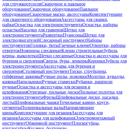
для стружкоотсосов
Сварочное и паяльное
оборудование
Сварочное оборудование
Паяльное
оборудование
Сварочные маски, аксессуары
Комплектующие
для сварочного оборудования
Аксессуары для сварки,
пайки
Оснастка для электроинструмента
Оснастка, наборы
оснастки
Насадки для граверов
Щетки для
электроинструмента
Развертки
Пуансоны
Щетки для
электродвигателей
Слесарный инструмент
Наборы
инструментов
Головки, биты
Гаечные ключи
Отвертки, наборы
отверток
Ножницы слесарные
Клещи строительные
Зубила,
керны, выколотки
Щетки слесарные
Оснастка и аксессуары для
бурения и сверления
Сверла, буры, зенкеры
Коронки
Зубила для
электроинструмента
Аксессуары для бурения и
сверления
Столярный инструмент
Тиски, струбцины,
гейферные зажимы
Ручные пилы, ножовки
Молотки, кувалды,
киянки
Напильники
Ручные стамески
Рубанки, рашпили
ручные
Оснастка и аксессуары для резания и
шлифования
Отрезные, пильные диски
Пильные полотна для
электроинструмента
Фрезы
Шлифовальные диски, насадки,
листы
Шлифовальные чашки
Точильные камни, круги,
сегменты
Полировальные валы
Направляющие
шины
Комплектующие для резания
Аксессуары для
резания
Аксессуары для шлифования
Электромонтажный
инструмент
Обжимной инструмент
Плоскогубцы,
круглогубцы
Кусачки, болторезы,