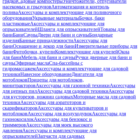
грядки
Садовые компостеры
Уничтожители, отпугиватели
насекомых и грызунов
Автоматизация и контроль
полива
Аксессуары и комплектующие для поливочного
оборудования
Укрывные материалы
Бочки, баки
пластиковые
Аксессуары и комплектующие для
опрыскивателей
Шланги для опрыскивателей
Товары для
бани
Бани
Сауны
Двери для бани и сауны
Бондарные
изделия
Банные принадлежности
Аксессуары для
бани
Оснащение и декор для бани
Измерительные приборы для
бани
Фитобочки, купели
Комплектующие для купелей
Окна
для бани
Мебель для бани и сауны
Ручки дверные для бани и
сауны
Эфирные масла
Спа-бассейны с
гидромассажем
Аксессуары и комплектующие для садовой
техники
Навесное оборудование
Двигатели для
мотоблоков
Прицепы для мотоблоков,
минитракторов
Аксессуары для газонной техники
Аксессуары
для цепных пил
Аксессуары для садовой техники
Аксессуары
для кусторезов, ножниц садовых
Моторные масла для садовой
техники
Аксессуары для аэратоторов и
скарификаторов
Аксессуары для культиваторов и
мотоблоков
Аксессуары для воздуходувок
Аксессуары для
газонокосилок
Аксессуары для бензокос и
триммеров
Аксессуары для моек высокого
давления
Аксессуары и комплектующие для
опрыскивателей
Запчасти для садовых