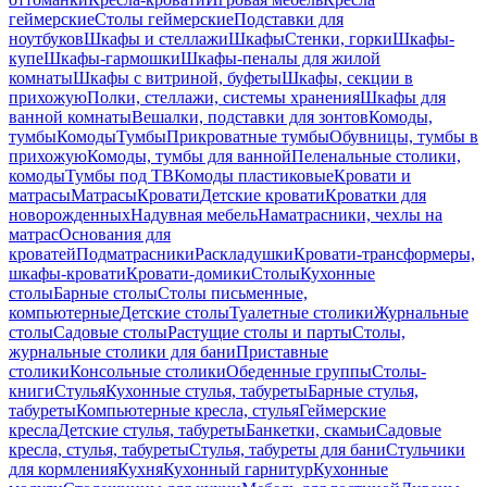
геймерские
Столы геймерские
Подставки для
ноутбуков
Шкафы и стеллажи
Шкафы
Стенки, горки
Шкафы-
купе
Шкафы-гармошки
Шкафы-пеналы для жилой
комнаты
Шкафы с витриной, буфеты
Шкафы, секции в
прихожую
Полки, стеллажи, системы хранения
Шкафы для
ванной комнаты
Вешалки, подставки для зонтов
Комоды,
тумбы
Комоды
Тумбы
Прикроватные тумбы
Обувницы, тумбы в
прихожую
Комоды, тумбы для ванной
Пеленальные столики,
комоды
Тумбы под ТВ
Комоды пластиковые
Кровати и
матрасы
Матрасы
Кровати
Детские кровати
Кроватки для
новорожденных
Надувная мебель
Наматрасники, чехлы на
матрас
Основания для
кроватей
Подматрасники
Раскладушки
Кровати-трансформеры,
шкафы-кровати
Кровати-домики
Столы
Кухонные
столы
Барные столы
Столы письменные,
компьютерные
Детские столы
Туалетные столики
Журнальные
столы
Садовые столы
Растущие столы и парты
Столы,
журнальные столики для бани
Приставные
столики
Консольные столики
Обеденные группы
Столы-
книги
Стулья
Кухонные стулья, табуреты
Барные стулья,
табуреты
Компьютерные кресла, стулья
Геймерские
кресла
Детские стулья, табуреты
Банкетки, скамьи
Садовые
кресла, стулья, табуреты
Стулья, табуреты для бани
Стульчики
для кормления
Кухня
Кухонный гарнитур
Кухонные