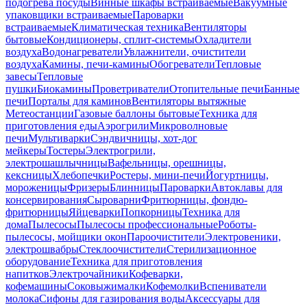
подогрева посуды
Винные шкафы встраиваемые
Вакуумные
упаковщики встраиваемые
Пароварки
встраиваемые
Климатическая техника
Вентиляторы
бытовые
Кондиционеры, сплит-системы
Охладители
воздуха
Водонагреватели
Увлажнители, очистители
воздуха
Камины, печи-камины
Обогреватели
Тепловые
завесы
Тепловые
пушки
Биокамины
Проветриватели
Отопительные печи
Банные
печи
Порталы для каминов
Вентиляторы вытяжные
Метеостанции
Газовые баллоны бытовые
Техника для
приготовления еды
Аэрогрили
Микроволновые
печи
Мультиварки
Сэндвичницы, хот-дог
мейкеры
Тостеры
Электрогрили,
электрошашлычницы
Вафельницы, орешницы,
кексницы
Хлебопечки
Ростеры, мини-печи
Йогуртницы,
мороженицы
Фризеры
Блинницы
Пароварки
Автоклавы для
консервирования
Сыроварни
Фритюрницы, фондю-
фритюрницы
Яйцеварки
Попкорницы
Техника для
дома
Пылесосы
Пылесосы профессиональные
Роботы-
пылесосы, мойщики окон
Пароочистители
Электровеники,
электрошвабры
Стеклоочистители
Стерилизационное
оборудование
Техника для приготовления
напитков
Электрочайники
Кофеварки,
кофемашины
Соковыжималки
Кофемолки
Вспениватели
молока
Сифоны для газирования воды
Аксессуары для