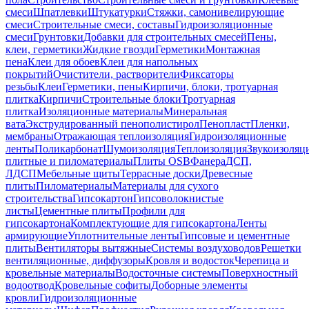
смеси
Шпатлевки
Штукатурки
Стяжки, самонивелирующие
смеси
Строительные смеси, составы
Гидроизоляционные
смеси
Грунтовки
Добавки для строительных смесей
Пены,
клеи, герметики
Жидкие гвозди
Герметики
Монтажная
пена
Клеи для обоев
Клеи для напольных
покрытий
Очистители, растворители
Фиксаторы
резьбы
Клеи
Герметики, пены
Кирпичи, блоки, тротуарная
плитка
Кирпичи
Строительные блоки
Тротуарная
плитка
Изоляционные материалы
Минеральная
вата
Экструдированный пенополистирол
Пенопласт
Пленки,
мембраны
Отражающая теплоизоляция
Гидроизоляционные
ленты
Поликарбонат
Шумоизоляция
Теплоизоляция
Звукоизоляц
плитные и пиломатериалы
Плиты OSB
Фанера
ДСП,
ЛДСП
Мебельные щиты
Террасные доски
Древесные
плиты
Пиломатериалы
Материалы для сухого
строительства
Гипсокартон
Гипсоволокнистые
листы
Цементные плиты
Профили для
гипсокартона
Комплектующие для гипсокартона
Ленты
армирующие
Уплотнительные ленты
Гипсовые и цементные
плиты
Вентиляторы вытяжные
Системы воздуховодов
Решетки
вентиляционные, диффузоры
Кровля и водосток
Черепица и
кровельные материалы
Водосточные системы
Поверхностный
водоотвод
Кровельные софиты
Доборные элементы
кровли
Гидроизоляционные