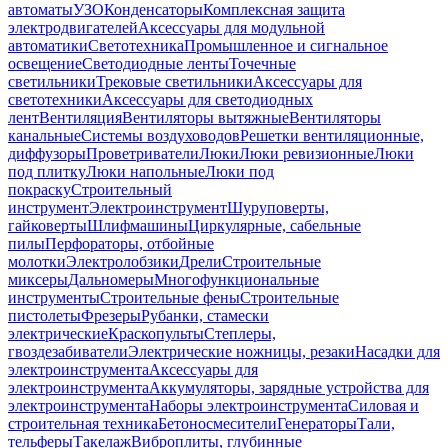
автоматы
УЗО
Конденсаторы
Комплексная защита
электродвигателей
Аксессуары для модульной
автоматики
Светотехника
Промышленное и сигнальное
освещение
Светодиодные ленты
Точечные
светильники
Трековые светильники
Аксессуары для
светотехники
Аксессуары для светодиодных
лент
Вентиляция
Вентиляторы вытяжные
Вентиляторы
канальные
Системы воздуховодов
Решетки вентиляционные,
диффузоры
Проветриватели
Люки
Люки ревизионные
Люки
под плитку
Люки напольные
Люки под
покраску
Строительный
инструмент
Электроинструмент
Шуруповерты,
гайковерты
Шлифмашины
Циркулярные, сабельные
пилы
Перфораторы, отбойные
молотки
Электролобзики
Дрели
Строительные
миксеры
Дальномеры
Многофункциональные
инструменты
Строительные фены
Строительные
пистолеты
Фрезеры
Рубанки, стамески
электрические
Краскопульты
Степлеры,
гвоздезабиватели
Электрические ножницы, резаки
Насадки для
электроинструмента
Аксессуары для
электроинструмента
Аккумуляторы, зарядные устройства для
электроинструмента
Наборы электроинструмента
Силовая и
строительная техника
Бетоносмесители
Генераторы
Тали,
тельферы
Такелаж
Виброплиты, глубинные