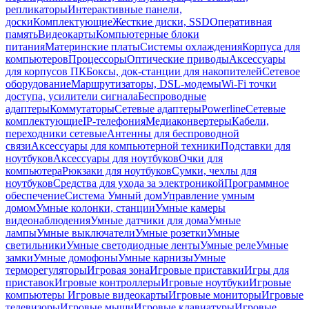
репликаторы
Интерактивные панели,
доски
Комплектующие
Жесткие диски, SSD
Оперативная
память
Видеокарты
Компьютерные блоки
питания
Материнские платы
Системы охлаждения
Корпуса для
компьютеров
Процессоры
Оптические приводы
Аксессуары
для корпусов ПК
Боксы, док-станции для накопителей
Сетевое
оборудование
Маршрутизаторы, DSL-модемы
Wi-Fi точки
доступа, усилители сигнала
Беспроводные
адаптеры
Коммутаторы
Сетевые адаптеры
Powerline
Сетевые
комплектующие
IP-телефония
Медиаконвертеры
Кабели,
переходники сетевые
Антенны для беспроводной
связи
Аксессуары для компьютерной техники
Подставки для
ноутбуков
Аксессуары для ноутбуков
Очки для
компьютера
Рюкзаки для ноутбуков
Сумки, чехлы для
ноутбуков
Средства для ухода за электроникой
Программное
обеспечение
Система Умный дом
Управление умным
домом
Умные колонки, станции
Умные камеры
видеонаблюдения
Умные датчики для дома
Умные
лампы
Умные выключатели
Умные розетки
Умные
светильники
Умные светодиодные ленты
Умные реле
Умные
замки
Умные домофоны
Умные карнизы
Умные
терморегуляторы
Игровая зона
Игровые приставки
Игры для
приставок
Игровые контроллеры
Игровые ноутбуки
Игровые
компьютеры
Игровые видеокарты
Игровые мониторы
Игровые
телевизоры
Игровые мыши
Игровые клавиатуры
Игровые