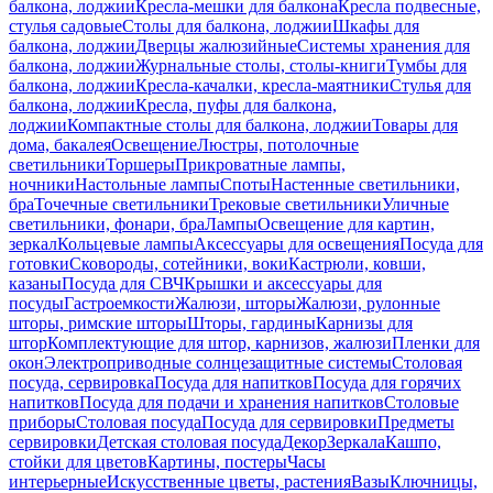
балкона, лоджии
Кресла-мешки для балкона
Кресла подвесные,
стулья садовые
Столы для балкона, лоджии
Шкафы для
балкона, лоджии
Дверцы жалюзийные
Системы хранения для
балкона, лоджии
Журнальные столы, столы-книги
Тумбы для
балкона, лоджии
Кресла-качалки, кресла-маятники
Стулья для
балкона, лоджии
Кресла, пуфы для балкона,
лоджии
Компактные столы для балкона, лоджии
Товары для
дома, бакалея
Освещение
Люстры, потолочные
светильники
Торшеры
Прикроватные лампы,
ночники
Настольные лампы
Споты
Настенные светильники,
бра
Точечные светильники
Трековые светильники
Уличные
светильники, фонари, бра
Лампы
Освещение для картин,
зеркал
Кольцевые лампы
Аксессуары для освещения
Посуда для
готовки
Сковороды, сотейники, воки
Кастрюли, ковши,
казаны
Посуда для СВЧ
Крышки и аксессуары для
посуды
Гастроемкости
Жалюзи, шторы
Жалюзи, рулонные
шторы, римские шторы
Шторы, гардины
Карнизы для
штор
Комплектующие для штор, карнизов, жалюзи
Пленки для
окон
Электроприводные солнцезащитные системы
Столовая
посуда, сервировка
Посуда для напитков
Посуда для горячих
напитков
Посуда для подачи и хранения напитков
Столовые
приборы
Столовая посуда
Посуда для сервировки
Предметы
сервировки
Детская столовая посуда
Декор
Зеркала
Кашпо,
стойки для цветов
Картины, постеры
Часы
интерьерные
Искусственные цветы, растения
Вазы
Ключницы,