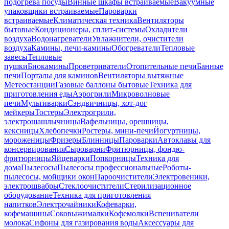
подогрева посуды
Винные шкафы встраиваемые
Вакуумные
упаковщики встраиваемые
Пароварки
встраиваемые
Климатическая техника
Вентиляторы
бытовые
Кондиционеры, сплит-системы
Охладители
воздуха
Водонагреватели
Увлажнители, очистители
воздуха
Камины, печи-камины
Обогреватели
Тепловые
завесы
Тепловые
пушки
Биокамины
Проветриватели
Отопительные печи
Банные
печи
Порталы для каминов
Вентиляторы вытяжные
Метеостанции
Газовые баллоны бытовые
Техника для
приготовления еды
Аэрогрили
Микроволновые
печи
Мультиварки
Сэндвичницы, хот-дог
мейкеры
Тостеры
Электрогрили,
электрошашлычницы
Вафельницы, орешницы,
кексницы
Хлебопечки
Ростеры, мини-печи
Йогуртницы,
мороженицы
Фризеры
Блинницы
Пароварки
Автоклавы для
консервирования
Сыроварни
Фритюрницы, фондю-
фритюрницы
Яйцеварки
Попкорницы
Техника для
дома
Пылесосы
Пылесосы профессиональные
Роботы-
пылесосы, мойщики окон
Пароочистители
Электровеники,
электрошвабры
Стеклоочистители
Стерилизационное
оборудование
Техника для приготовления
напитков
Электрочайники
Кофеварки,
кофемашины
Соковыжималки
Кофемолки
Вспениватели
молока
Сифоны для газирования воды
Аксессуары для