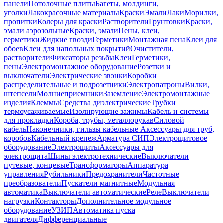
панели
Потолочные плиты
Багеты, молдинги,
уголки
Лакокрасочные материалы
Краски
Эмали
Лаки
Морилки,
пропитки
Колеры для краски
Растворители
Грунтовки
Краски,
эмали аэрозольные
Краски, эмали
Пены, клеи,
герметики
Жидкие гвозди
Герметики
Монтажная пена
Клеи для
обоев
Клеи для напольных покрытий
Очистители,
растворители
Фиксаторы резьбы
Клеи
Герметики,
пены
Электромонтажное оборудование
Розетки и
выключатели
Электрические звонки
Коробки
распределительные и подрозетники
Электропатроны
Вилки,
штепсели
Молниеприемники
Заземление
Электромонтажные
изделия
Клеммы
Средства диэлектрические
Трубки
термоусаживаемые
Изолирующие зажимы
Кабель и системы
для прокладки
Короба, трубы, металлорукав
Силовой
кабель
Наконечники, гильзы кабельные
Аксессуары для труб,
коробов
Кабельный крепеж
Арматура СИП
Электрощитовое
оборудование
Электрощиты
Аксессуары для
электрощита
Шины электротехнические
Выключатели
путевые, концевые
Трансформаторы
Аппаратура
управления
Рубильники
Предохранители
Частотные
преобразователи
Пускатели магнитные
Модульная
автоматика
Выключатели автоматические
Реле
Выключатели
нагрузки
Контакторы
Дополнительное модульное
оборудование
УЗИП
Автоматика пуска
двигателя
Дифференциальные