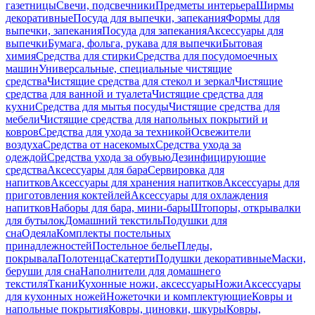
газетницы
Свечи, подсвечники
Предметы интерьера
Ширмы
декоративные
Посуда для выпечки, запекания
Формы для
выпечки, запекания
Посуда для запекания
Аксессуары для
выпечки
Бумага, фольга, рукава для выпечки
Бытовая
химия
Средства для стирки
Средства для посудомоечных
машин
Универсальные, специальные чистящие
средства
Чистящие средства для стекол и зеркал
Чистящие
средства для ванной и туалета
Чистящие средства для
кухни
Средства для мытья посуды
Чистящие средства для
мебели
Чистящие средства для напольных покрытий и
ковров
Средства для ухода за техникой
Освежители
воздуха
Средства от насекомых
Средства ухода за
одеждой
Средства ухода за обувью
Дезинфицирующие
средства
Аксессуары для бара
Сервировка для
напитков
Аксессуары для хранения напитков
Аксессуары для
приготовления коктейлей
Аксессуары для охлаждения
напитков
Наборы для бара, мини-бары
Штопоры, открывалки
для бутылок
Домашний текстиль
Подушки для
сна
Одеяла
Комплекты постельных
принадлежностей
Постельное белье
Пледы,
покрывала
Полотенца
Скатерти
Подушки декоративные
Маски,
беруши для сна
Наполнители для домашнего
текстиля
Ткани
Кухонные ножи, аксессуары
Ножи
Аксессуары
для кухонных ножей
Ножеточки и комплектующие
Ковры и
напольные покрытия
Ковры, циновки, шкуры
Ковры,