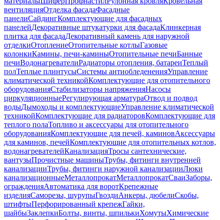
материалы
Шифер
Профнастил
Рулонная кровля
Кровельная
вентиляция
Отделка фасада
Фасадные
панели
Сайдинг
Комплектующие для фасадных
панелей
Декоративные штукатурки для фасада
Клинкерная
плитка для фасада
Декоративный камень для наружной
отделки
Отопление
Отопительные котлы
Газовые
колонки
Камины, печи-камины
Отопительные печи
Банные
печи
Водонагреватели
Радиаторы отопления, батареи
Теплый
пол
Теплые плинтусы
Системы антиобледенения
Управление
климатической техникой
Комплектующие для отопительного
оборудования
Стабилизаторы напряжения
Насосы
циркуляционные
Регулирующая арматура
Отвод и подвод
воды
Дымоходы и комплектующие
Управление климатической
техникой
Комплектующие для радиаторов
Комплектующие для
теплого пола
Топливо и аксессуары для отопительного
оборудования
Комплектующие для печей, каминов
Аксессуары
для каминов, печей
Комплектующие для отопительных котлов,
водонагревателей
Канализация
Тросы сантехнические,
вантузы
Прочистные машины
Трубы, фитинги внутренней
канализации
Трубы, фитинги наружной канализации
Люки
канализационные
Металлопрокат
Металлопрокат
Сваи
Заборы,
ограждения
Автоматика для ворот
Крепежные
изделия
Саморезы, шурупы
Гвозди
Анкеры, дюбели
Скобы,
штифты
Перфорированный крепеж
Гайки,
шайбы
Заклепки
Болты, винты, шпильки
Хомуты
Химические