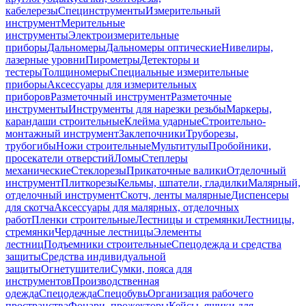
кабелерезы
Специнструменты
Измерительный
инструмент
Мерительные
инструменты
Электроизмерительные
приборы
Дальномеры
Дальномеры оптические
Нивелиры,
лазерные уровни
Пирометры
Детекторы и
тестеры
Толщиномеры
Специальные измерительные
приборы
Аксессуары для измерительных
приборов
Разметочный инструмент
Разметочные
инструменты
Инструменты для нарезки резьбы
Маркеры,
карандаши строительные
Клейма ударные
Строительно-
монтажный инструмент
Заклепочники
Труборезы,
трубогибы
Ножи строительные
Мультитулы
Пробойники,
просекатели отверстий
Ломы
Степлеры
механические
Стеклорезы
Прикаточные валики
Отделочный
инструмент
Плиткорезы
Кельмы, шпатели, гладилки
Малярный,
отделочный инструмент
Скотч, ленты малярные
Диспенсеры
для скотча
Аксессуары для малярных, отделочных
работ
Пленки строительные
Лестницы и стремянки
Лестницы,
стремянки
Чердачные лестницы
Элементы
лестниц
Подъемники строительные
Спецодежда и средства
защиты
Средства индивидуальной
защиты
Огнетушители
Сумки, пояса для
инструментов
Производственная
одежда
Спецодежда
Спецобувь
Организация рабочего
пространства
Фонари, прожекторы
Кейсы, ящики для