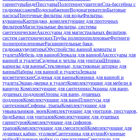
гарнитуры
Биде
Писсуары
Полотенцесушители
Спа-бассейны с
гидромассажем
Водоснабжение
Водонагреватели
Бытовые
насосы
Проточные фильтры для воды
Фильтры-
кувшины
Картриджи, комплектующие для проточных
фильтров
Магистральные фильтры, системы
сантехнические
Аксессуары для магистральных фильтров,
систем сантехнических
Трубы полипропиленовые
Фитинги
полипропиленовые
Расширительные баки,
гидроаккумуляторы
Обустройство ванной комнаты и
туалета
Мебель для ванной
Зеркала для ванной
Аксессуары для
ванной и туалета
Сиденья и чехлы для унитаза
Шторки,
карнизы для ванны
Стеклянные, пластиковые шторки для
ванны
Наборы для ванной и туалета
Зеркала
косметические
Сиденья для ванны
Коврики для ванной и
туалета
Экран-дверки в туалет
Комплектующие для мебели в
ванную
Комплектующие для сантехники
Экраны для ванн,
душевых поддонов
Опоры для ванн, душевых
поддонов
Комплектующие для ванн
Плинтусы для
сантехники
Сифоны, трапы
Комплектующие для
умывальников, моек
Комплектующие для унитазов, писсуаров,
биде
Бачки для унитазов
Комплектующие для душевых
гарнитуров
Комплектующие для сифонов,
трапов
Комплектующие для смесителей
Комплектующие для
душевых кабин, уголков
Сантехника для кухни
Кухонные
мойки
Кухонные мойки со смесителями
Смесители для