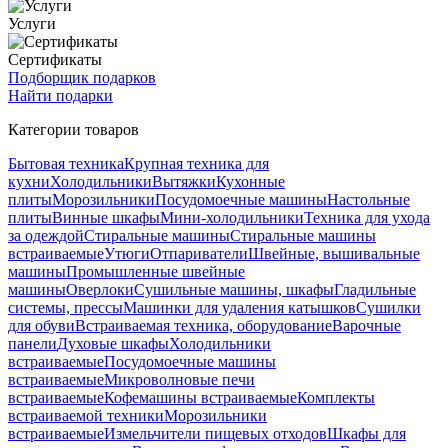
Услуги
Сертификаты
Подборщик подарков
Найти подарки
Категории товаров
Бытовая техника
Крупная техника для
кухни
Холодильники
Вытяжки
Кухонные
плиты
Морозильники
Посудомоечные машины
Настольные
плиты
Винные шкафы
Мини-холодильники
Техника для ухода
за одеждой
Стиральные машины
Стиральные машины
встраиваемые
Утюги
Отпариватели
Швейные, вышивальные
машины
Промышленные швейные
машины
Оверлоки
Сушильные машины, шкафы
Гладильные
системы, прессы
Машинки для удаления катышков
Сушилки
для обуви
Встраиваемая техника, оборудование
Варочные
панели
Духовые шкафы
Холодильники
встраиваемые
Посудомоечные машины
встраиваемые
Микроволновые печи
встраиваемые
Кофемашины встраиваемые
Комплекты
встраиваемой техники
Морозильники
встраиваемые
Измельчители пищевых отходов
Шкафы для