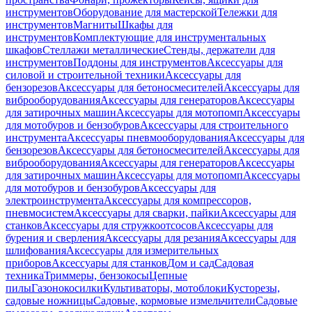
инструментов
Оборудование для мастерской
Тележки для
инструментов
Магниты
Шкафы для
инструментов
Комплектующие для инструментальных
шкафов
Стеллажи металлические
Стенды, держатели для
инструментов
Поддоны для инструментов
Аксессуары для
силовой и строительной техники
Аксессуары для
бензорезов
Аксессуары для бетоносмесителей
Аксессуары для
виброоборудования
Аксессуары для генераторов
Аксессуары
для затирочных машин
Аксессуары для мотопомп
Аксессуары
для мотобуров и бензобуров
Аксессуары для строительного
инструмента
Аксессуары пневмооборудования
Аксессуары для
бензорезов
Аксессуары для бетоносмесителей
Аксессуары для
виброоборудования
Аксессуары для генераторов
Аксессуары
для затирочных машин
Аксессуары для мотопомп
Аксессуары
для мотобуров и бензобуров
Аксессуары для
электроинструмента
Аксессуары для компрессоров,
пневмосистем
Аксессуары для сварки, пайки
Аксессуары для
станков
Аксессуары для стружкоотсосов
Аксессуары для
бурения и сверления
Аксессуары для резания
Аксессуары для
шлифования
Аксессуары для измерительных
приборов
Аксессуары для станков
Дом и сад
Садовая
техника
Триммеры, бензокосы
Цепные
пилы
Газонокосилки
Культиваторы, мотоблоки
Кусторезы,
садовые ножницы
Садовые, кормовые измельчители
Садовые