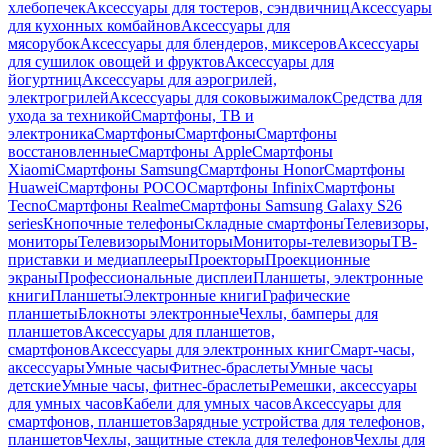
хлебопечек
Аксессуары для тостеров, сэндвичниц
Аксессуары
для кухонных комбайнов
Аксессуары для
мясорубок
Аксессуары для блендеров, миксеров
Аксессуары
для сушилок овощей и фруктов
Аксессуары для
йогуртниц
Аксессуары для аэрогрилей,
электрогрилей
Аксессуары для соковыжималок
Средства для
ухода за техникой
Смартфоны, ТВ и
электроника
Смартфоны
Смартфоны
Смартфоны
восстановленные
Смартфоны Apple
Смартфоны
Xiaomi
Смартфоны Samsung
Смартфоны Honor
Смартфоны
Huawei
Смартфоны POCO
Смартфоны Infinix
Смартфоны
Tecno
Смартфоны Realme
Смартфоны Samsung Galaxy S26
series
Кнопочные телефоны
Складные смартфоны
Телевизоры,
мониторы
Телевизоры
Мониторы
Мониторы-телевизоры
ТВ-
приставки и медиаплееры
Проекторы
Проекционные
экраны
Профессиональные дисплеи
Планшеты, электронные
книги
Планшеты
Электронные книги
Графические
планшеты
Блокноты электронные
Чехлы, бамперы для
планшетов
Аксессуары для планшетов,
смартфонов
Аксессуары для электронных книг
Смарт-часы,
аксессуары
Умные часы
Фитнес-браслеты
Умные часы
детские
Умные часы, фитнес-браслеты
Ремешки, аксессуары
для умных часов
Кабели для умных часов
Аксессуары для
смартфонов, планшетов
Зарядные устройства для телефонов,
планшетов
Чехлы, защитные стекла для телефонов
Чехлы для