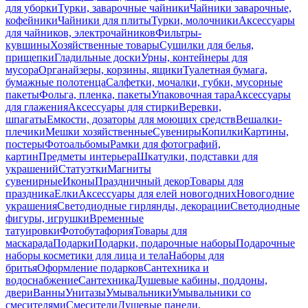
для уборки
Турки, заварочные чайники
Чайники заварочные,
кофейники
Чайники для плиты
Турки, молочники
Аксессуары
для чайников, электрочайников
Фильтры-
кувшины
Хозяйственные товары
Сушилки для белья,
прищепки
Гладильные доски
Урны, контейнеры для
мусора
Органайзеры, корзины, ящики
Туалетная бумага,
бумажные полотенца
Салфетки, мочалки, губки, мусорные
пакеты
Фольга, пленка, пакеты
Упаковочная тара
Аксессуары
для глажения
Аксессуары для стирки
Веревки,
шпагаты
Емкости, дозаторы для моющих средств
Вешалки-
плечики
Мешки хозяйственные
Сувениры
Копилки
Картины,
постеры
Фотоальбомы
Рамки для фотографий,
картин
Предметы интерьера
Шкатулки, подставки для
украшений
Статуэтки
Магниты
сувенирные
Иконы
Праздничный декор
Товары для
праздника
Елки
Аксессуары для елей новогодних
Новогодние
украшения
Светодиодные гирлянды, декорации
Светодиодные
фигуры, игрушки
Временные
татуировки
Фотобутафория
Товары для
маскарада
Подарки
Подарки, подарочные наборы
Подарочные
наборы косметики для лица и тела
Наборы для
бритья
Оформление подарков
Сантехника и
водоснабжение
Сантехника
Душевые кабины, поддоны,
двери
Ванны
Унитазы
Умывальники
Умывальники со
смесителями
Смесители
Душевые панели,