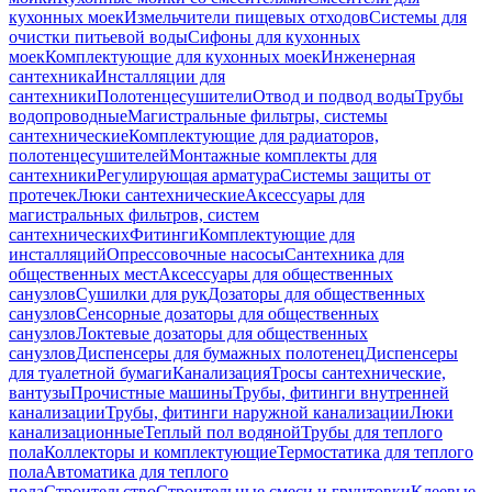
кухонных моек
Измельчители пищевых отходов
Системы для
очистки питьевой воды
Сифоны для кухонных
моек
Комплектующие для кухонных моек
Инженерная
сантехника
Инсталляции для
сантехники
Полотенцесушители
Отвод и подвод воды
Трубы
водопроводные
Магистральные фильтры, системы
сантехнические
Комплектующие для радиаторов,
полотенцесушителей
Монтажные комплекты для
сантехники
Регулирующая арматура
Системы защиты от
протечек
Люки сантехнические
Аксессуары для
магистральных фильтров, систем
сантехнических
Фитинги
Комплектующие для
инсталляций
Опрессовочные насосы
Сантехника для
общественных мест
Аксессуары для общественных
санузлов
Сушилки для рук
Дозаторы для общественных
санузлов
Сенсорные дозаторы для общественных
санузлов
Локтевые дозаторы для общественных
санузлов
Диспенсеры для бумажных полотенец
Диспенсеры
для туалетной бумаги
Канализация
Тросы сантехнические,
вантузы
Прочистные машины
Трубы, фитинги внутренней
канализации
Трубы, фитинги наружной канализации
Люки
канализационные
Теплый пол водяной
Трубы для теплого
пола
Коллекторы и комплектующие
Термостатика для теплого
пола
Автоматика для теплого
пола
Строительство
Строительные смеси и грунтовки
Клеевые