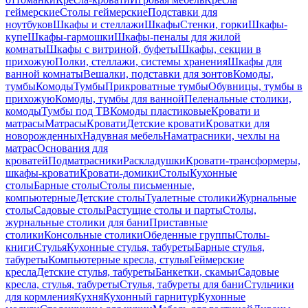
геймерские
Столы геймерские
Подставки для
ноутбуков
Шкафы и стеллажи
Шкафы
Стенки, горки
Шкафы-
купе
Шкафы-гармошки
Шкафы-пеналы для жилой
комнаты
Шкафы с витриной, буфеты
Шкафы, секции в
прихожую
Полки, стеллажи, системы хранения
Шкафы для
ванной комнаты
Вешалки, подставки для зонтов
Комоды,
тумбы
Комоды
Тумбы
Прикроватные тумбы
Обувницы, тумбы в
прихожую
Комоды, тумбы для ванной
Пеленальные столики,
комоды
Тумбы под ТВ
Комоды пластиковые
Кровати и
матрасы
Матрасы
Кровати
Детские кровати
Кроватки для
новорожденных
Надувная мебель
Наматрасники, чехлы на
матрас
Основания для
кроватей
Подматрасники
Раскладушки
Кровати-трансформеры,
шкафы-кровати
Кровати-домики
Столы
Кухонные
столы
Барные столы
Столы письменные,
компьютерные
Детские столы
Туалетные столики
Журнальные
столы
Садовые столы
Растущие столы и парты
Столы,
журнальные столики для бани
Приставные
столики
Консольные столики
Обеденные группы
Столы-
книги
Стулья
Кухонные стулья, табуреты
Барные стулья,
табуреты
Компьютерные кресла, стулья
Геймерские
кресла
Детские стулья, табуреты
Банкетки, скамьи
Садовые
кресла, стулья, табуреты
Стулья, табуреты для бани
Стульчики
для кормления
Кухня
Кухонный гарнитур
Кухонные