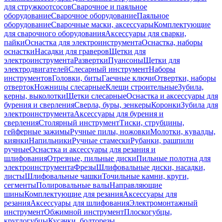
для стружкоотсосов
Сварочное и паяльное
оборудование
Сварочное оборудование
Паяльное
оборудование
Сварочные маски, аксессуары
Комплектующие
для сварочного оборудования
Аксессуары для сварки,
пайки
Оснастка для электроинструмента
Оснастка, наборы
оснастки
Насадки для граверов
Щетки для
электроинструмента
Развертки
Пуансоны
Щетки для
электродвигателей
Слесарный инструмент
Наборы
инструментов
Головки, биты
Гаечные ключи
Отвертки, наборы
отверток
Ножницы слесарные
Клещи строительные
Зубила,
керны, выколотки
Щетки слесарные
Оснастка и аксессуары для
бурения и сверления
Сверла, буры, зенкеры
Коронки
Зубила для
электроинструмента
Аксессуары для бурения и
сверления
Столярный инструмент
Тиски, струбцины,
гейферные зажимы
Ручные пилы, ножовки
Молотки, кувалды,
киянки
Напильники
Ручные стамески
Рубанки, рашпили
ручные
Оснастка и аксессуары для резания и
шлифования
Отрезные, пильные диски
Пильные полотна для
электроинструмента
Фрезы
Шлифовальные диски, насадки,
листы
Шлифовальные чашки
Точильные камни, круги,
сегменты
Полировальные валы
Направляющие
шины
Комплектующие для резания
Аксессуары для
резания
Аксессуары для шлифования
Электромонтажный
инструмент
Обжимной инструмент
Плоскогубцы,
круглогубцы
Кусачки, болторезы,