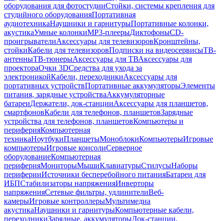
оборудования для фотостудии
Стойки, системы крепления для
студийного оборудования
Портативная
аудиотехника
Наушники и гарнитуры
Портативные колонки,
акустика
Умные колонки
MP3-плееры
Диктофоны
CD-
проигрыватели
Аксессуары для телевизоров
Кронштейны,
стойки
Кабели для телевизоров
Подписки на видеосервисы
ТВ-
антенны
ТВ-тюнеры
Аксессуары для ТВ
Аксессуары для
проектора
Очки 3D
Средства для ухода за
электроникой
Кабели, переходники
Аксессуары для
портативных устройств
Портативные аккумуляторы
Элементы
питания, зарядные устройства
Аккумуляторные
батареи
Держатели, док-станции
Аксессуары для планшетов,
смартфонов
Кабели для телефонов, планшетов
Зарядные
устройства для телефонов, планшетов
Компьютеры и
периферия
Компьютерная
техника
Ноутбуки
Планшеты
Моноблоки
Компьютеры
Игровые
компьютеры
Игровые консоли
Серверное
оборудование
Компьютерная
периферия
Мониторы
Мыши
Клавиатуры
Стилусы
Наборы
периферии
Источники бесперебойного питания
Батареи для
ИБП
Стабилизаторы напряжения
Инверторы
напряжения
Сетевые фильтры, удлинители
Веб-
камеры
Игровые контроллеры
Мультимедиа
акустика
Наушники и гарнитуры
Компьютерные кабели,
переходники
Зарядные, аккумуляторы
Док-станции,