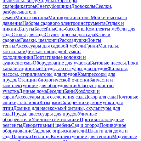
пылесосы, воздуходувки
Аэраторы,
скарификаторы
Снегоуборщики
Дровоколы
Сеялки,
разбрасыватели
семян
Минитракторы
Миникультиваторы
Мойки высокого
давления
Наборы садового электроинструмента
Отдых и
пикник
Батуты
Бассейны
Спа-бассейны
Комплекты мебели для
сада
Столы для сада
Стулья, кресла для сада
Качели
садовые
Гамаки, шезлонги
Раскладушки
Зонты,
тенты
Аксессуары для садовой мебели
Грили
Мангалы,
коптильни
Детская площадка
Сумки-
холодильники
Портативные колонки и
аудиосистемы
Оборудование для участка
Бытовые насосы
Люки
канализационные
Пруды, аксессуары для прудов
Фильтры,
насосы, стерилизаторы для прудов
Компрессоры для
прудов
Станции биологической очистки
Запчасти и
комплектующие для оборудования
Благоустройство
участка
Дачные дома
Беседки
Бани
Хозблоки и
сараи
Аксессуары для озеленения сада
Декор для сада
Почтовые
ящики, таблички
Козырьки
Скворечники, кормушки для
птиц
Домики для насекомых
Фонтаны, скульптуры для
сада
Пруды, аксессуары для прудов
Уличные
обогреватели
Уличные светильники
Противогололедные
реагенты
Декоративный щебень
Сад и огород
Поливочное
оборудование
Садовые опрыскиватели
Шланги для дома и
сада
Парники
Теплицы
Комплектующие для теплиц
Модульные