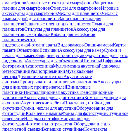
смартфонов
Защитные стекла для смартфонов
Защитные
пленки для смартфонов
Стилусы для смартфонов
Игровые
аксессуары для смартфонов
Чехлы для планшетов
Чехлы с
клавиатурой для планшетов
Защитные стекла для
планшетов
Защитные пленки для планшетов
Сумки для
планшетов
Стилусы для планшетов
Аксессуары для
планшетов, смартфонов
Кабели для телефонов,
планшетов
Фото,
видеосъемка
Фотоаппараты
Видеокамеры
Экшн-камеры
Карты
памяти
Объективы
Вспышки
Аксессуары для камер
Сумки и
чехлы для камер
Зарядные устройства, аккумуляторы для фото,
видеокамер
Аксессуары для объективов
Штативы
Цифровые
фоторамки
Аудиотехника
Мультимедиа акустика
Радиочасы,
метеостанции
Радиоприемники
Музыкальные
центры
Домашние кинотеатры
Акустические
системы
Проигрыватели виниловых пластинок
Аксессуары
для виниловых проигрывателей
Виниловые
пластинки
Инсталляционная акустика
Трансляционные
усилители
Аксессуары для аудиотехники
Комплектующие для
акустики
Акустические кабели
Подставки, стойки для
акустики
Сумки, чехлы для акустики
Оборудование для
фотостудии
Кольцевые лампы
Фоны для фотостудии
Студийное
освещение
Насадки светоформирующие для
фотостудии
Фотозонты, отражатели
Оборудование для
предметной съемки
Вспышки студийные
Комплекты