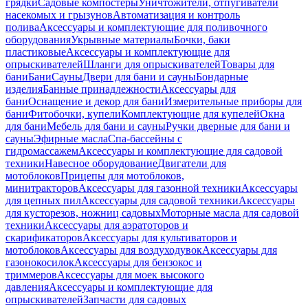
грядки
Садовые компостеры
Уничтожители, отпугиватели
насекомых и грызунов
Автоматизация и контроль
полива
Аксессуары и комплектующие для поливочного
оборудования
Укрывные материалы
Бочки, баки
пластиковые
Аксессуары и комплектующие для
опрыскивателей
Шланги для опрыскивателей
Товары для
бани
Бани
Сауны
Двери для бани и сауны
Бондарные
изделия
Банные принадлежности
Аксессуары для
бани
Оснащение и декор для бани
Измерительные приборы для
бани
Фитобочки, купели
Комплектующие для купелей
Окна
для бани
Мебель для бани и сауны
Ручки дверные для бани и
сауны
Эфирные масла
Спа-бассейны с
гидромассажем
Аксессуары и комплектующие для садовой
техники
Навесное оборудование
Двигатели для
мотоблоков
Прицепы для мотоблоков,
минитракторов
Аксессуары для газонной техники
Аксессуары
для цепных пил
Аксессуары для садовой техники
Аксессуары
для кусторезов, ножниц садовых
Моторные масла для садовой
техники
Аксессуары для аэратоторов и
скарификаторов
Аксессуары для культиваторов и
мотоблоков
Аксессуары для воздуходувок
Аксессуары для
газонокосилок
Аксессуары для бензокос и
триммеров
Аксессуары для моек высокого
давления
Аксессуары и комплектующие для
опрыскивателей
Запчасти для садовых