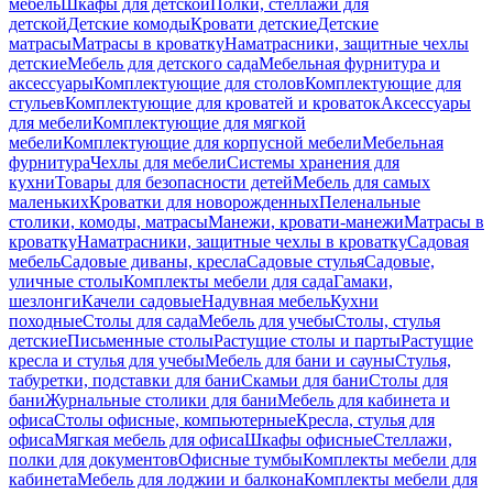
мебель
Шкафы для детской
Полки, стеллажи для
детской
Детские комоды
Кровати детские
Детские
матрасы
Матрасы в кроватку
Наматрасники, защитные чехлы
детские
Мебель для детского сада
Мебельная фурнитура и
аксессуары
Комплектующие для столов
Комплектующие для
стульев
Комплектующие для кроватей и кроваток
Аксессуары
для мебели
Комплектующие для мягкой
мебели
Комплектующие для корпусной мебели
Мебельная
фурнитура
Чехлы для мебели
Системы хранения для
кухни
Товары для безопасности детей
Мебель для самых
маленьких
Кроватки для новорожденных
Пеленальные
столики, комоды, матрасы
Манежи, кровати-манежи
Матрасы в
кроватку
Наматрасники, защитные чехлы в кроватку
Садовая
мебель
Садовые диваны, кресла
Садовые стулья
Садовые,
уличные столы
Комплекты мебели для сада
Гамаки,
шезлонги
Качели садовые
Надувная мебель
Кухни
походные
Столы для сада
Мебель для учебы
Столы, стулья
детские
Письменные столы
Растущие столы и парты
Растущие
кресла и стулья для учебы
Мебель для бани и сауны
Стулья,
табуретки, подставки для бани
Скамьи для бани
Столы для
бани
Журнальные столики для бани
Мебель для кабинета и
офиса
Столы офисные, компьютерные
Кресла, стулья для
офиса
Мягкая мебель для офиса
Шкафы офисные
Стеллажи,
полки для документов
Офисные тумбы
Комплекты мебели для
кабинета
Мебель для лоджии и балкона
Комплекты мебели для