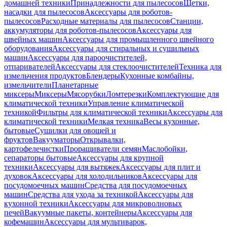
домашней техники
Принадлежности для пылесосов
Щетки,
насадки для пылесосов
Аксессуары для роботов-
пылесосов
Расходные материалы для пылесосов
Станции,
аккумуляторы для роботов-пылесосов
Аксессуары для
швейных машин
Аксессуары для промышленного швейного
оборудования
Аксессуары для стиральных и сушильных
машин
Аксессуары для пароочистителей,
отпаривателей
Аксессуары для стеклоочистителей
Техника для
измельчения продуктов
Блендеры
Кухонные комбайны,
измельчители
Планетарные
миксеры
Миксеры
Мясорубки
Ломтерезки
Комплектующие для
климатической техники
Управление климатической
техникой
Фильтры для климатической техники
Аксессуары для
климатической техники
Мелкая техника
Весы кухонные,
бытовые
Сушилки для овощей и
фруктов
Вакууматоры
Открывалки,
картофелечистки
Проращиватели семян
Маслобойки,
сепараторы бытовые
Аксессуары для крупной
техники
Аксессуары для вытяжек
Аксессуары для плит и
духовок
Аксессуары для холодильников
Аксессуары для
посудомоечных машин
Средства для посудомоечных
машин
Средства для ухода за техникой
Аксессуары для
кухонной техники
Аксессуары для микроволновых
печей
Вакуумные пакеты, контейнеры
Аксессуары для
кофемашин
Аксессуары для мультиварок,