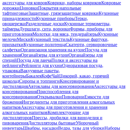
аксессуары для ковров
Коврики, наборы ковриков
Ковровые
дорожки
Циновки
Покрытия напольные
тафтинговые
Защитные, грязезащитные коврики
Кухонные
принадлежности
Кухонные приборы
Терки,
овощерезки
Разделочные доски
Кухонные термометры,
таймеры
Дуршлаги, сита, воронки
Формы, приборы для
приготовления
Молотки для мяса, тендерайзеры
Кухонные
мелочи
Миски
Кухонный текстиль
Кухонные фартуки,
прихватки
Кухонные полотенца
Скатерти, сервировочные
салфетки
Организация хранения на кухне
Посуда для
хранения
Органайзеры для кухни
Органайзеры для
специй
Посуда для ланча
Полки и аксессуары на
рейлинги
Рейлинги для кухни
Одноразовая посуда,
упаковка
Вакуумные пакеты,
контейнеры
Бакалея
Кофе
Чай
Цикорий, какао, горячий
шоколад
Сиропы и топпинги
Консервирование и
дистилляция
Автоклавы для консервирования
Аксессуары для
консервирования
Приспособления для
консервирования
Открывалки
Пивоварни
Емкости для
брожения
Ингредиенты для приготовления алкогольных
напитков
Аксессуары для приготовления и хранения
алкогольных напитков
Комплектующие для
дистилляторов
Прессы, дробилки для виноделия и
пивоварения
Дистилляторы бытовые
Уборочный
инвентарь
Швабры, насадки
Ведра, тазы для уборки
Наборы