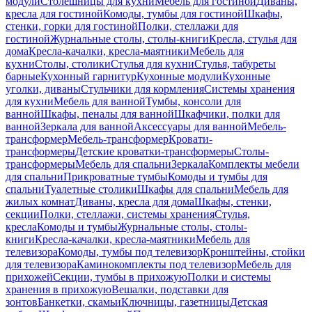
модули
Столешницы для кухни
Мебель для гостиной
Диваны,
кресла для гостиной
Комоды, тумбы для гостиной
Шкафы,
стенки, горки для гостиной
Полки, стеллажи для
гостиной
Журнальные столы, столы-книги
Кресла, стулья для
дома
Кресла-качалки, кресла-маятники
Мебель для
кухни
Столы, столики
Стулья для кухни
Стулья, табуреты
барные
Кухонный гарнитур
Кухонные модули
Кухонные
уголки, диваны
Стульчики для кормления
Системы хранения
для кухни
Мебель для ванной
Тумбы, консоли для
ванной
Шкафы, пеналы для ванной
Шкафчики, полки для
ванной
Зеркала для ванной
Аксессуары для ванной
Мебель-
трансформер
Мебель-трансформер
Кровати-
трансформеры
Детские кроватки-трансформеры
Столы-
трансформеры
Мебель для спальни
Зеркала
Комплекты мебели
для спальни
Прикроватные тумбы
Комоды и тумбы для
спальни
Туалетные столики
Шкафы для спальни
Мебель для
жилых комнат
Диваны, кресла для дома
Шкафы, стенки,
секции
Полки, стеллажи, системы хранения
Стулья,
кресла
Комоды и тумбы
Журнальные столы, столы-
книги
Кресла-качалки, кресла-маятники
Мебель для
телевизора
Комоды, тумбы под телевизор
Кронштейны, стойки
для телевизора
Каминокомплекты под телевизор
Мебель для
прихожей
Секции, тумбы в прихожую
Полки и системы
хранения в прихожую
Вешалки, подставки для
зонтов
Банкетки, скамьи
Ключницы, газетницы
Детская