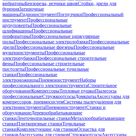
вибраторы
Бензорезы, резчики швов
Стойки, дрели для
бурения
Затирочные
машины
Гидроинструмент
Погрузчики
Профессиональный
инструмент
Профессиональные
шуруповерты
Профессиональные
шлифмашины
Профессиональные
перфораторы
Профессиональные циркулярные
пилы
Профессиональные электролобзики
Профессиональные
дрели
Профессиональные фрезеры
Профессиональные
мультиинструменты
Профессиональные
электрорубанки
Профессиональные строительные
фены
Профессиональные строительные
пистолеты
Профессиональные точильные
станки
Профессиональные
электроножницы
Пневмоинструмент
Наборы
профессионального электроинструмента
Строительное
оборудование
Компрессоры
Тепловые пушки
Пылесосы
профессиональные
Стружкоотсосы
Домкраты
Аксессуары для
компрессоров, пневмосистем
Системы пылеудаления для
электроинструмента
Пневмоинструмент
Станки и
оборудование
Деревообрабатывающие
станки
Ленточнопильные станки
Металлообрабатывающие
станки
Плиткорезные станки
Точильные
станки
Комплектующие для станков
Оснастка для
станков
Аксессуары для станков
Стружкоотсосы
Аксессуары