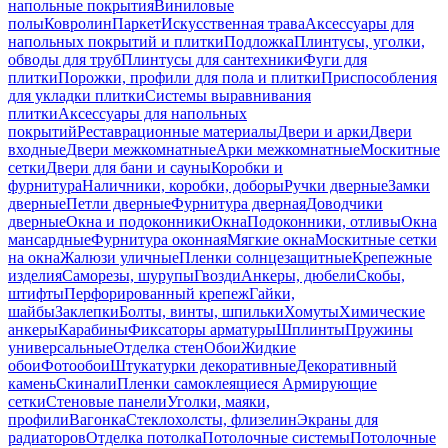
напольные покрытия
Виниловые
полы
Ковролин
Паркет
Искусственная трава
Аксессуары для
напольных покрытий и плитки
Подложка
Плинтусы, уголки,
обводы для труб
Плинтусы для сантехники
Фуги для
плитки
Порожки, профили для пола и плитки
Приспособления
для укладки плитки
Системы выравнивания
плитки
Аксессуары для напольных
покрытий
Реставрационные материалы
Двери и арки
Двери
входные
Двери межкомнатные
Арки межкомнатные
Москитные
сетки
Двери для бани и сауны
Коробки и
фурнитура
Наличники, коробки, доборы
Ручки дверные
Замки
дверные
Петли дверные
Фурнитура дверная
Доводчики
дверные
Окна и подоконники
Окна
Подоконники, отливы
Окна
мансардные
Фурнитура оконная
Мягкие окна
Москитные сетки
на окна
Жалюзи уличные
Пленки солнцезащитные
Крепежные
изделия
Саморезы, шурупы
Гвозди
Анкеры, дюбели
Скобы,
штифты
Перфорированный крепеж
Гайки,
шайбы
Заклепки
Болты, винты, шпильки
Хомуты
Химические
анкеры
Карабины
Фиксаторы арматуры
Шплинты
Пружины
универсальные
Отделка стен
Обои
Жидкие
обои
Фотообои
Штукатурки декоративные
Декоративный
камень
Скинали
Пленки самоклеящиеся
Армирующие
сетки
Стеновые панели
Уголки, маяки,
профили
Вагонка
Стеклохолсты, флизелин
Экраны для
радиаторов
Отделка потолка
Потолочные системы
Потолочные