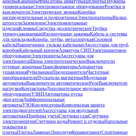
анкеры
Карабины
Фиксаторы арматуры
Шплинты
Пружины
универсальные
Электромонтажное оборудование
Розетки и
выключатели
Электрические звонки
Коробки
распределительные и подрозетники
Электропатроны
Вилки,
штепсели
Заземление
Электромонтажные
изделия
Клеммы
Средства диэлектрические
Трубки
термоусаживаемые
Изолирующие зажимы
Кабель и системы
для прокладки
Короба, трубы, металлорукав
Силовой
кабель
Наконечники, гильзы кабельные
Аксессуары для труб,
коробов
Кабельный крепеж
Арматура СИП
Электрощитовое
оборудование
Электрощиты
Аксессуары для
электрощита
Шины электротехнические
Выключатели
путевые, концевые
Трансформаторы
Аппаратура
управления
Рубильники
Предохранители
Частотные
преобразователи
Пускатели магнитные
Модульная
автоматика
Выключатели автоматические
Реле
Выключатели
нагрузки
Контакторы
Дополнительное модульное
оборудование
УЗИП
Автоматика пуска
двигателя
Дифференциальные
автоматы
УЗО
Конденсаторы
Комплексная защита
электродвигателей
Аксессуары для модульной
автоматики
Приборы учета
Счетчики газа
Счетчики
электроэнергии
Счетчики воды
Ремонт и отделка
Напольные
покрытия и
плитка
Плитка
Ламинат
Линолеум
Керамогранит
Спортивные