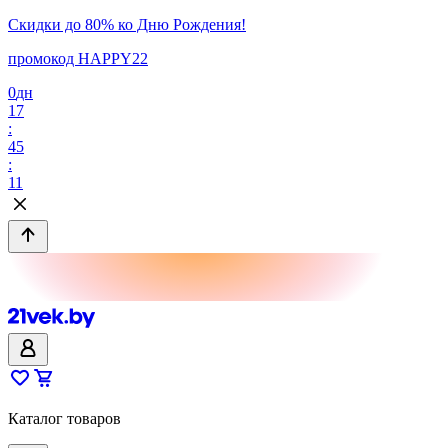
Скидки до 80% ко Дню Рождения!
промокод HAPPY22
0
дн
17
:
45
:
11
Каталог товаров