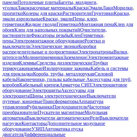
панели
Потолочные плиты
Багеты, молдинги,
уголки
Лакокрасочные материалы
Краски
Эмали
Лаки
Морилки,
пропитки
Колеры для краски
Растворители
Грунтовки
Краски,
эмали аэрозольные
Краски, эмали
Пены, клеи,
герметики
Жидкие гвозди
Герметики
Монтажная пена
Клеи для
обоев
Клеи для напольных покрытий
Очистители,
растворители
Фиксаторы резьбы
Клеи
Герметики,
пены
Электромонтажное оборудование
Розетки и
выключатели
Электрические звонки
Коробки
распределительные и подрозетники
Электропатроны
Вилки,
штепсели
Молниеприемники
Заземление
Электромонтажные
изделия
Клеммы
Средства диэлектрические
Трубки
термоусаживаемые
Изолирующие зажимы
Кабель и системы
для прокладки
Короба, трубы, металлорукав
Силовой
кабель
Наконечники, гильзы кабельные
Аксессуары для труб,
коробов
Кабельный крепеж
Арматура СИП
Электрощитовое
оборудование
Электрощиты
Аксессуары для
электрощита
Шины электротехнические
Выключатели
путевые, концевые
Трансформаторы
Аппаратура
управления
Рубильники
Предохранители
Частотные
преобразователи
Пускатели магнитные
Модульная
автоматика
Выключатели автоматические
Реле
Выключатели
нагрузки
Контакторы
Дополнительное модульное
оборудование
УЗИП
Автоматика пуска
двигателя
Дифференциальные