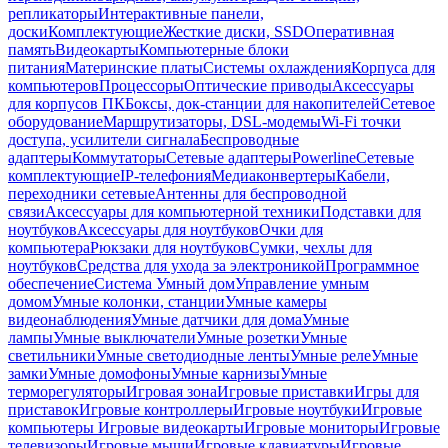
репликаторы
Интерактивные панели,
доски
Комплектующие
Жесткие диски, SSD
Оперативная
память
Видеокарты
Компьютерные блоки
питания
Материнские платы
Системы охлаждения
Корпуса для
компьютеров
Процессоры
Оптические приводы
Аксессуары
для корпусов ПК
Боксы, док-станции для накопителей
Сетевое
оборудование
Маршрутизаторы, DSL-модемы
Wi-Fi точки
доступа, усилители сигнала
Беспроводные
адаптеры
Коммутаторы
Сетевые адаптеры
Powerline
Сетевые
комплектующие
IP-телефония
Медиаконвертеры
Кабели,
переходники сетевые
Антенны для беспроводной
связи
Аксессуары для компьютерной техники
Подставки для
ноутбуков
Аксессуары для ноутбуков
Очки для
компьютера
Рюкзаки для ноутбуков
Сумки, чехлы для
ноутбуков
Средства для ухода за электроникой
Программное
обеспечение
Система Умный дом
Управление умным
домом
Умные колонки, станции
Умные камеры
видеонаблюдения
Умные датчики для дома
Умные
лампы
Умные выключатели
Умные розетки
Умные
светильники
Умные светодиодные ленты
Умные реле
Умные
замки
Умные домофоны
Умные карнизы
Умные
терморегуляторы
Игровая зона
Игровые приставки
Игры для
приставок
Игровые контроллеры
Игровые ноутбуки
Игровые
компьютеры
Игровые видеокарты
Игровые мониторы
Игровые
телевизоры
Игровые мыши
Игровые клавиатуры
Игровые