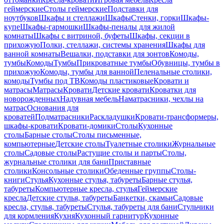
геймерские
Столы геймерские
Подставки для
ноутбуков
Шкафы и стеллажи
Шкафы
Стенки, горки
Шкафы-
купе
Шкафы-гармошки
Шкафы-пеналы для жилой
комнаты
Шкафы с витриной, буфеты
Шкафы, секции в
прихожую
Полки, стеллажи, системы хранения
Шкафы для
ванной комнаты
Вешалки, подставки для зонтов
Комоды,
тумбы
Комоды
Тумбы
Прикроватные тумбы
Обувницы, тумбы в
прихожую
Комоды, тумбы для ванной
Пеленальные столики,
комоды
Тумбы под ТВ
Комоды пластиковые
Кровати и
матрасы
Матрасы
Кровати
Детские кровати
Кроватки для
новорожденных
Надувная мебель
Наматрасники, чехлы на
матрас
Основания для
кроватей
Подматрасники
Раскладушки
Кровати-трансформеры,
шкафы-кровати
Кровати-домики
Столы
Кухонные
столы
Барные столы
Столы письменные,
компьютерные
Детские столы
Туалетные столики
Журнальные
столы
Садовые столы
Растущие столы и парты
Столы,
журнальные столики для бани
Приставные
столики
Консольные столики
Обеденные группы
Столы-
книги
Стулья
Кухонные стулья, табуреты
Барные стулья,
табуреты
Компьютерные кресла, стулья
Геймерские
кресла
Детские стулья, табуреты
Банкетки, скамьи
Садовые
кресла, стулья, табуреты
Стулья, табуреты для бани
Стульчики
для кормления
Кухня
Кухонный гарнитур
Кухонные