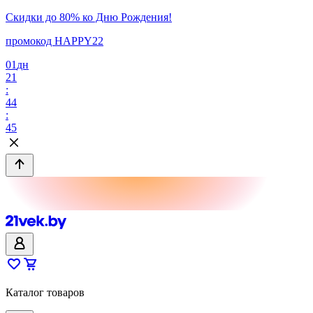
Скидки до 80% ко Дню Рождения!
промокод HAPPY22
01
дн
21
:
44
:
45
Каталог товаров