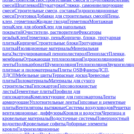
смеси
Шпатлевки
Штукатурки
Стяжки, самонивелирующие
смеси
Строительные смеси, составы
Гидроизоляционные
смеси
Грунтовки
Добавки для строительных смесей
Пены,
клеи, герметики
Жидкие гвозди
Герметики
Монтажная
пена
Клеи для обоев
Клеи для напольных
покрытий
Очистители, растворители
Фиксаторы
резьбы
Клеи
Герметики, пены
Кирпичи, блоки, тротуарная
плитка
Кирпичи
Строительные блоки
Тротуарная
плитка
Изоляционные материалы
Минеральная
вата
Экструдированный пенополистирол
Пенопласт
Пленки,
мембраны
Отражающая теплоизоляция
Гидроизоляционные
ленты
Поликарбонат
Шумоизоляция
Теплоизоляция
Звукоизоляц
плитные и пиломатериалы
Плиты OSB
Фанера
ДСП,
ЛДСП
Мебельные щиты
Террасные доски
Древесные
плиты
Пиломатериалы
Материалы для сухого
строительства
Гипсокартон
Гипсоволокнистые
листы
Цементные плиты
Профили для
гипсокартона
Комплектующие для гипсокартона
Ленты
армирующие
Уплотнительные ленты
Гипсовые и цементные
плиты
Вентиляторы вытяжные
Системы воздуховодов
Решетки
вентиляционные, диффузоры
Кровля и водосток
Черепица и
кровельные материалы
Водосточные системы
Поверхностный
водоотвод
Кровельные софиты
Доборные элементы
кровли
Гидроизоляционные