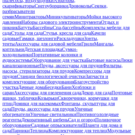
пылесосы, воздуходувки
Аэраторы,
скарификаторы
Снегоуборщики
Дровоколы
Сеялки,
разбрасыватели
семян
Минитракторы
Миникультиваторы
Мойки высокого
давления
Наборы садового электроинструмента
Отдых и
пикник
Батуты
Бассейны
Спа-бассейны
Комплекты мебели для
сада
Столы для сада
Стулья, кресла для сада
Качели
садовые
Гамаки, шезлонги
Раскладушки
Зонты,
тенты
Аксессуары для садовой мебели
Грили
Мангалы,
коптильни
Детская площадка
Сумки-
холодильники
Портативные колонки и
аудиосистемы
Оборудование для участка
Бытовые насосы
Люки
канализационные
Пруды, аксессуары для прудов
Фильтры,
насосы, стерилизаторы для прудов
Компрессоры для
прудов
Станции биологической очистки
Запчасти и
комплектующие для оборудования
Благоустройство
участка
Дачные дома
Беседки
Бани
Хозблоки и
сараи
Аксессуары для озеленения сада
Декор для сада
Почтовые
ящики, таблички
Козырьки
Скворечники, кормушки для
птиц
Домики для насекомых
Фонтаны, скульптуры для
сада
Пруды, аксессуары для прудов
Уличные
обогреватели
Уличные светильники
Противогололедные
реагенты
Декоративный щебень
Сад и огород
Поливочное
оборудование
Садовые опрыскиватели
Шланги для дома и
сада
Парники
Теплицы
Комплектующие для теплиц
Модульные