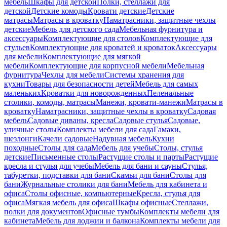
мебель
Шкафы для детской
Полки, стеллажи для
детской
Детские комоды
Кровати детские
Детские
матрасы
Матрасы в кроватку
Наматрасники, защитные чехлы
детские
Мебель для детского сада
Мебельная фурнитура и
аксессуары
Комплектующие для столов
Комплектующие для
стульев
Комплектующие для кроватей и кроваток
Аксессуары
для мебели
Комплектующие для мягкой
мебели
Комплектующие для корпусной мебели
Мебельная
фурнитура
Чехлы для мебели
Системы хранения для
кухни
Товары для безопасности детей
Мебель для самых
маленьких
Кроватки для новорожденных
Пеленальные
столики, комоды, матрасы
Манежи, кровати-манежи
Матрасы в
кроватку
Наматрасники, защитные чехлы в кроватку
Садовая
мебель
Садовые диваны, кресла
Садовые стулья
Садовые,
уличные столы
Комплекты мебели для сада
Гамаки,
шезлонги
Качели садовые
Надувная мебель
Кухни
походные
Столы для сада
Мебель для учебы
Столы, стулья
детские
Письменные столы
Растущие столы и парты
Растущие
кресла и стулья для учебы
Мебель для бани и сауны
Стулья,
табуретки, подставки для бани
Скамьи для бани
Столы для
бани
Журнальные столики для бани
Мебель для кабинета и
офиса
Столы офисные, компьютерные
Кресла, стулья для
офиса
Мягкая мебель для офиса
Шкафы офисные
Стеллажи,
полки для документов
Офисные тумбы
Комплекты мебели для
кабинета
Мебель для лоджии и балкона
Комплекты мебели для