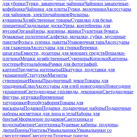
для уборки
Турки, заварочные чайники
Чайники заварочные,
кофейники
Чайники для плиты
Турки, молочники
Аксессуары
для чайников, электрочайников
Фильтры-
кувшины
Хозяйственные товары
Сушилки для белья,
прищепки
Гладильные доски
Урны, контейнеры для
мусора
Органайзеры, корзины, ящики
Туалетная бумага,
бумажные полотенца
Салфетки, мочалки, губки, мусорные
пакеты
Фольга, пленка, пакеты
Упаковочная тара
Аксессуары
для глажения
Аксессуары для стирки
Веревки,
шпагаты
Емкости, дозаторы для моющих средств
Вешалки-
плечики
Мешки хозяйственные
Сувениры
Копилки
Картины,
постеры
Фотоальбомы
Рамки для фотографий,
картин
Предметы интерьера
Шкатулки, подставки для
украшений
Статуэтки
Магниты
сувенирные
Иконы
Праздничный декор
Товары для
праздника
Елки
Аксессуары для елей новогодних
Новогодние
украшения
Светодиодные гирлянды, декорации
Светодиодные
фигуры, игрушки
Временные
татуировки
Фотобутафория
Товары для
маскарада
Подарки
Подарки, подарочные наборы
Подарочные
наборы косметики для лица и тела
Наборы для
бритья
Оформление подарков
Сантехника и
водоснабжение
Сантехника
Душевые кабины, поддоны,
двери
Ванны
Унитазы
Умывальники
Умывальники со
смесителями
Смесители
Душевые панели,