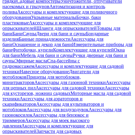
грядки
Садовые компостеры
Уничтожители, отпугиватели
насекомых и грызунов
Автоматизация и контроль
полива
Аксессуары и комплектующие для поливочного
оборудования
Укрывные материалы
Бочки, баки
пластиковые
Аксессуары и комплектующие для
опрыскивателей
Шланги для опрыскивателей
Товары для
бани
Бани
Сауны
Двери для бани и сауны
Бондарные
изделия
Банные принадлежности
Аксессуары для
бани
Оснащение и декор для бани
Измерительные приборы для
бани
Фитобочки, купели
Комплектующие для купелей
Окна
для бани
Мебель для бани и сауны
Ручки дверные для бани и
сауны
Эфирные масла
Спа-бассейны с
гидромассажем
Аксессуары и комплектующие для садовой
техники
Навесное оборудование
Двигатели для
мотоблоков
Прицепы для мотоблоков,
минитракторов
Аксессуары для газонной техники
Аксессуары
для цепных пил
Аксессуары для садовой техники
Аксессуары
для кусторезов, ножниц садовых
Моторные масла для садовой
техники
Аксессуары для аэратоторов и
скарификаторов
Аксессуары для культиваторов и
мотоблоков
Аксессуары для воздуходувок
Аксессуары для
газонокосилок
Аксессуары для бензокос и
триммеров
Аксессуары для моек высокого
давления
Аксессуары и комплектующие для
опрыскивателей
Запчасти для садовых