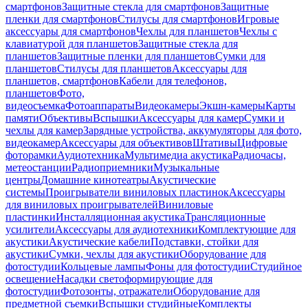
смартфонов
Защитные стекла для смартфонов
Защитные
пленки для смартфонов
Стилусы для смартфонов
Игровые
аксессуары для смартфонов
Чехлы для планшетов
Чехлы с
клавиатурой для планшетов
Защитные стекла для
планшетов
Защитные пленки для планшетов
Сумки для
планшетов
Стилусы для планшетов
Аксессуары для
планшетов, смартфонов
Кабели для телефонов,
планшетов
Фото,
видеосъемка
Фотоаппараты
Видеокамеры
Экшн-камеры
Карты
памяти
Объективы
Вспышки
Аксессуары для камер
Сумки и
чехлы для камер
Зарядные устройства, аккумуляторы для фото,
видеокамер
Аксессуары для объективов
Штативы
Цифровые
фоторамки
Аудиотехника
Мультимедиа акустика
Радиочасы,
метеостанции
Радиоприемники
Музыкальные
центры
Домашние кинотеатры
Акустические
системы
Проигрыватели виниловых пластинок
Аксессуары
для виниловых проигрывателей
Виниловые
пластинки
Инсталляционная акустика
Трансляционные
усилители
Аксессуары для аудиотехники
Комплектующие для
акустики
Акустические кабели
Подставки, стойки для
акустики
Сумки, чехлы для акустики
Оборудование для
фотостудии
Кольцевые лампы
Фоны для фотостудии
Студийное
освещение
Насадки светоформирующие для
фотостудии
Фотозонты, отражатели
Оборудование для
предметной съемки
Вспышки студийные
Комплекты