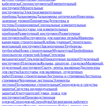
кабелерезы
Специнструменты
Измерительный
инструмент
Мерительные
инструменты
Электроизмерительные
приборы
Дальномеры
Дальномеры оптические
Нивелиры,
лазерные уровни
Пирометры
Детекторы и
тестеры
Толщиномеры
Специальные измерительные
приборы
Аксессуары для измерительных
приборов
Разметочный инструмент
Разметочные
инструменты
Инструменты для нарезки резьбы
Маркеры,
карандаши строительные
Клейма ударные
Строительно-
монтажный инструмент
Заклепочники
Труборезы,
трубогибы
Ножи строительные
Мультитулы
Пробойники,
просекатели отверстий
Ломы
Степлеры
механические
Стеклорезы
Прикаточные валики
Отделочный
инструмент
Плиткорезы
Кельмы, шпатели, гладилки
Малярный,
отделочный инструмент
Скотч, ленты малярные
Диспенсеры
для скотча
Аксессуары для малярных, отделочных
работ
Пленки строительные
Лестницы и стремянки
Лестницы,
стремянки
Чердачные лестницы
Элементы
лестниц
Подъемники строительные
Спецодежда и средства
защиты
Средства индивидуальной
защиты
Огнетушители
Сумки, пояса для
инструментов
Производственная
одежда
Спецодежда
Спецобувь
Организация рабочего
пространства
Фонари, прожекторы
Кейсы, ящики для