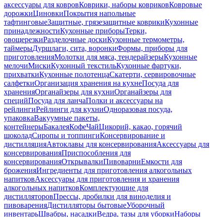
аксессуары для ковров
Коврики, наборы ковриков
Ковровые
дорожки
Циновки
Покрытия напольные
тафтинговые
Защитные, грязезащитные коврики
Кухонные
принадлежности
Кухонные приборы
Терки,
овощерезки
Разделочные доски
Кухонные термометры,
таймеры
Дуршлаги, сита, воронки
Формы, приборы для
приготовления
Молотки для мяса, тендерайзеры
Кухонные
мелочи
Миски
Кухонный текстиль
Кухонные фартуки,
прихватки
Кухонные полотенца
Скатерти, сервировочные
салфетки
Организация хранения на кухне
Посуда для
хранения
Органайзеры для кухни
Органайзеры для
специй
Посуда для ланча
Полки и аксессуары на
рейлинги
Рейлинги для кухни
Одноразовая посуда,
упаковка
Вакуумные пакеты,
контейнеры
Бакалея
Кофе
Чай
Цикорий, какао, горячий
шоколад
Сиропы и топпинги
Консервирование и
дистилляция
Автоклавы для консервирования
Аксессуары для
консервирования
Приспособления для
консервирования
Открывалки
Пивоварни
Емкости для
брожения
Ингредиенты для приготовления алкогольных
напитков
Аксессуары для приготовления и хранения
алкогольных напитков
Комплектующие для
дистилляторов
Прессы, дробилки для виноделия и
пивоварения
Дистилляторы бытовые
Уборочный
инвентарь
Швабры, насадки
Ведра, тазы для уборки
Наборы