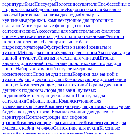
гарнитуры
Биде
Писсуары
Полотенцесушители
Спа-бассейны с
гидромассажем
Водоснабжение
Водонагреватели
Бытовые
насосы
Проточные фильтры для воды
Фильтры-
кувшины
Картриджи, комплектующие для проточных
фильтров
Магистральные фильтры, системы
сантехнические
Аксессуары для магистральных фильтров,
систем сантехнических
Трубы полипропиленовые
Фитинги
полипропиленовые
Расширительные баки,
гидроаккумуляторы
Обустройство ванной комнаты и
туалета
Мебель для ванной
Зеркала для ванной
Аксессуары для
ванной и туалета
Сиденья и чехлы для унитаза
Шторки,
карнизы для ванны
Стеклянные, пластиковые шторки для
ванны
Наборы для ванной и туалета
Зеркала
косметические
Сиденья для ванны
Коврики для ванной и
туалета
Экран-дверки в туалет
Комплектующие для мебели в
ванную
Комплектующие для сантехники
Экраны для ванн,
душевых поддонов
Опоры для ванн, душевых
поддонов
Комплектующие для ванн
Плинтусы для
сантехники
Сифоны, трапы
Комплектующие для
умывальников, моек
Комплектующие для унитазов, писсуаров,
биде
Бачки для унитазов
Комплектующие для душевых
гарнитуров
Комплектующие для сифонов,
трапов
Комплектующие для смесителей
Комплектующие для
душевых кабин, уголков
Сантехника для кухни
Кухонные
мойки
Кухонные мойки со смесителями
Смесители для