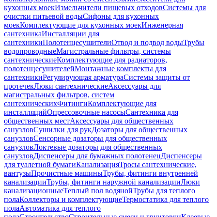
кухонных моек
Измельчители пищевых отходов
Системы для
очистки питьевой воды
Сифоны для кухонных
моек
Комплектующие для кухонных моек
Инженерная
сантехника
Инсталляции для
сантехники
Полотенцесушители
Отвод и подвод воды
Трубы
водопроводные
Магистральные фильтры, системы
сантехнические
Комплектующие для радиаторов,
полотенцесушителей
Монтажные комплекты для
сантехники
Регулирующая арматура
Системы защиты от
протечек
Люки сантехнические
Аксессуары для
магистральных фильтров, систем
сантехнических
Фитинги
Комплектующие для
инсталляций
Опрессовочные насосы
Сантехника для
общественных мест
Аксессуары для общественных
санузлов
Сушилки для рук
Дозаторы для общественных
санузлов
Сенсорные дозаторы для общественных
санузлов
Локтевые дозаторы для общественных
санузлов
Диспенсеры для бумажных полотенец
Диспенсеры
для туалетной бумаги
Канализация
Тросы сантехнические,
вантузы
Прочистные машины
Трубы, фитинги внутренней
канализации
Трубы, фитинги наружной канализации
Люки
канализационные
Теплый пол водяной
Трубы для теплого
пола
Коллекторы и комплектующие
Термостатика для теплого
пола
Автоматика для теплого
пола
Строительство
Строительные смеси и грунтовки
Клеевые