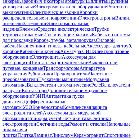
анкеры
Карабины
Фиксаторы арматуры
Шплинты
Пружины
универсальные
Электромонтажное оборудование
Розетки и
выключатели
Электрические звонки
Коробки
распределительные и подрозетники
Электропатроны
Вилки,
штепсели
Заземление
Электромонтажные
изделия
Клеммы
Средства диэлектрические
Трубки
термоусаживаемые
Изолирующие зажимы
Кабель и системы
для прокладки
Короба, трубы, металлорукав
Силовой
кабель
Наконечники, гильзы кабельные
Аксессуары для труб,
коробов
Кабельный крепеж
Арматура СИП
Электрощитовое
оборудование
Электрощиты
Аксессуары для
электрощита
Шины электротехнические
Выключатели
путевые, концевые
Трансформаторы
Аппаратура
управления
Рубильники
Предохранители
Частотные
преобразователи
Пускатели магнитные
Модульная
автоматика
Выключатели автоматические
Реле
Выключатели
нагрузки
Контакторы
Дополнительное модульное
оборудование
УЗИП
Автоматика пуска
двигателя
Дифференциальные
автоматы
УЗО
Конденсаторы
Комплексная защита
электродвигателей
Аксессуары для модульной
автоматики
Приборы учета
Счетчики газа
Счетчики
электроэнергии
Счетчики воды
Ремонт и отделка
Напольные
покрытия и
плитка
Плитка
Ламинат
Линолеум
Керамогранит
Спортивные