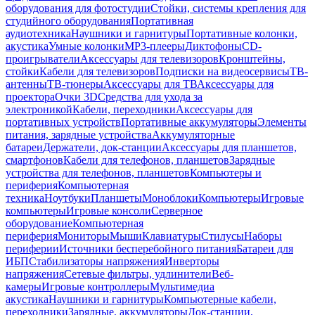
оборудования для фотостудии
Стойки, системы крепления для
студийного оборудования
Портативная
аудиотехника
Наушники и гарнитуры
Портативные колонки,
акустика
Умные колонки
MP3-плееры
Диктофоны
CD-
проигрыватели
Аксессуары для телевизоров
Кронштейны,
стойки
Кабели для телевизоров
Подписки на видеосервисы
ТВ-
антенны
ТВ-тюнеры
Аксессуары для ТВ
Аксессуары для
проектора
Очки 3D
Средства для ухода за
электроникой
Кабели, переходники
Аксессуары для
портативных устройств
Портативные аккумуляторы
Элементы
питания, зарядные устройства
Аккумуляторные
батареи
Держатели, док-станции
Аксессуары для планшетов,
смартфонов
Кабели для телефонов, планшетов
Зарядные
устройства для телефонов, планшетов
Компьютеры и
периферия
Компьютерная
техника
Ноутбуки
Планшеты
Моноблоки
Компьютеры
Игровые
компьютеры
Игровые консоли
Серверное
оборудование
Компьютерная
периферия
Мониторы
Мыши
Клавиатуры
Стилусы
Наборы
периферии
Источники бесперебойного питания
Батареи для
ИБП
Стабилизаторы напряжения
Инверторы
напряжения
Сетевые фильтры, удлинители
Веб-
камеры
Игровые контроллеры
Мультимедиа
акустика
Наушники и гарнитуры
Компьютерные кабели,
переходники
Зарядные, аккумуляторы
Док-станции,