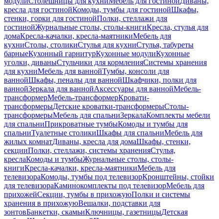
модули
Столешницы для кухни
Мебель для гостиной
Диваны,
кресла для гостиной
Комоды, тумбы для гостиной
Шкафы,
стенки, горки для гостиной
Полки, стеллажи для
гостиной
Журнальные столы, столы-книги
Кресла, стулья для
дома
Кресла-качалки, кресла-маятники
Мебель для
кухни
Столы, столики
Стулья для кухни
Стулья, табуреты
барные
Кухонный гарнитур
Кухонные модули
Кухонные
уголки, диваны
Стульчики для кормления
Системы хранения
для кухни
Мебель для ванной
Тумбы, консоли для
ванной
Шкафы, пеналы для ванной
Шкафчики, полки для
ванной
Зеркала для ванной
Аксессуары для ванной
Мебель-
трансформер
Мебель-трансформер
Кровати-
трансформеры
Детские кроватки-трансформеры
Столы-
трансформеры
Мебель для спальни
Зеркала
Комплекты мебели
для спальни
Прикроватные тумбы
Комоды и тумбы для
спальни
Туалетные столики
Шкафы для спальни
Мебель для
жилых комнат
Диваны, кресла для дома
Шкафы, стенки,
секции
Полки, стеллажи, системы хранения
Стулья,
кресла
Комоды и тумбы
Журнальные столы, столы-
книги
Кресла-качалки, кресла-маятники
Мебель для
телевизора
Комоды, тумбы под телевизор
Кронштейны, стойки
для телевизора
Каминокомплекты под телевизор
Мебель для
прихожей
Секции, тумбы в прихожую
Полки и системы
хранения в прихожую
Вешалки, подставки для
зонтов
Банкетки, скамьи
Ключницы, газетницы
Детская