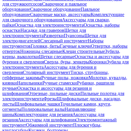
для стружкоотсосов
Сварочное и паяльное
оборудование
Сварочное оборудование
Паяльное
оборудование
Сварочные маски, аксессуары
Комплектующие
для сварочного оборудования
Аксессуары для сварки,
пайки
Оснастка для электроинструмента
Оснастка, наборы
оснастки
Насадки для граверов
Щетки для
электроинструмента
Развертки
Пуансоны
Щетки для
электродвигателей
Слесарный инструмент
Наборы
инструментов
Головки, биты
Гаечные ключи
Отвертки, наборы
отверток
Ножницы слесарные
Клещи строительные
Зубила,
керны, выколотки
Щетки слесарные
Оснастка и аксессуары для
бурения и сверления
Сверла, буры, зенкеры
Коронки
Зубила для
электроинструмента
Аксессуары для бурения и
сверления
Столярный инструмент
Тиски, струбцины,
гейферные зажимы
Ручные пилы, ножовки
Молотки, кувалды,
киянки
Напильники
Ручные стамески
Рубанки, рашпили
ручные
Оснастка и аксессуары для резания и
шлифования
Отрезные, пильные диски
Пильные полотна для
электроинструмента
Фрезы
Шлифовальные диски, насадки,
листы
Шлифовальные чашки
Точильные камни, круги,
сегменты
Полировальные валы
Направляющие
шины
Комплектующие для резания
Аксессуары для
резания
Аксессуары для шлифования
Электромонтажный
инструмент
Обжимной инструмент
Плоскогубцы,
круглогубцы
Кусачки, болторезы,