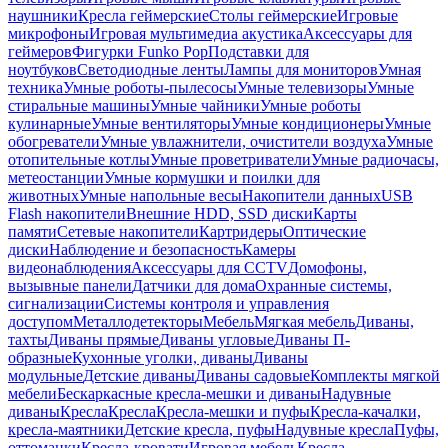
наушники
Кресла геймерские
Столы геймерские
Игровые
микрофоны
Игровая мультимедиа акустика
Аксессуары для
геймеров
Фигурки Funko Pop
Подставки для
ноутбуков
Светодиодные ленты
Лампы для мониторов
Умная
техника
Умные роботы-пылесосы
Умные телевизоры
Умные
стиральные машины
Умные чайники
Умные роботы
кулинарные
Умные вентиляторы
Умные кондиционеры
Умные
обогреватели
Умные увлажнители, очистители воздуха
Умные
отопительные котлы
Умные проветриватели
Умные радиочасы,
метеостанции
Умные кормушки и поилки для
животных
Умные напольные весы
Накопители данных
USB
Flash накопители
Внешние HDD, SSD диски
Карты
памяти
Сетевые накопители
Картридеры
Оптические
диски
Наблюдение и безопасность
Камеры
видеонаблюдения
Аксессуары для CCTV
Домофоны,
вызывные панели
Датчики для дома
Охранные системы,
сигнализации
Системы контроля и управления
доступом
Металлодетекторы
Мебель
Мягкая мебель
Диваны,
тахты
Диваны прямые
Диваны угловые
Диваны П-
образные
Кухонные уголки, диваны
Диваны
модульные
Детские диваны
Диваны садовые
Комплекты мягкой
мебели
Бескаркасные кресла-мешки и диваны
Надувные
диваны
Кресла
Кресла
Кресла-мешки и пуфы
Кресла-качалки,
кресла-маятники
Детские кресла, пуфы
Надувные кресла
Пуфы,
оттоманки
Кресла-кровати
Игровая мебель
Кресла