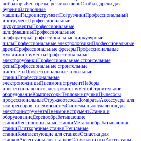
вибраторы
Бензорезы, резчики швов
Стойки, дрели для
бурения
Затирочные
машины
Гидроинструмент
Погрузчики
Профессиональный
инструмент
Профессиональные
шуруповерты
Профессиональные
шлифмашины
Профессиональные
перфораторы
Профессиональные циркулярные
пилы
Профессиональные электролобзики
Профессиональные
дрели
Профессиональные фрезеры
Профессиональные
мультиинструменты
Профессиональные
электрорубанки
Профессиональные строительные
фены
Профессиональные строительные
пистолеты
Профессиональные точильные
станки
Профессиональные
электроножницы
Пневмоинструмент
Наборы
профессионального электроинструмента
Строительное
оборудование
Компрессоры
Тепловые пушки
Пылесосы
профессиональные
Стружкоотсосы
Домкраты
Аксессуары для
компрессоров, пневмосистем
Системы пылеудаления для
электроинструмента
Пневмоинструмент
Станки и
оборудование
Деревообрабатывающие
станки
Ленточнопильные станки
Металлообрабатывающие
станки
Плиткорезные станки
Точильные
станки
Комплектующие для станков
Оснастка для
станков
Аксессуары для станков
Стружкоотсосы
Аксессуары