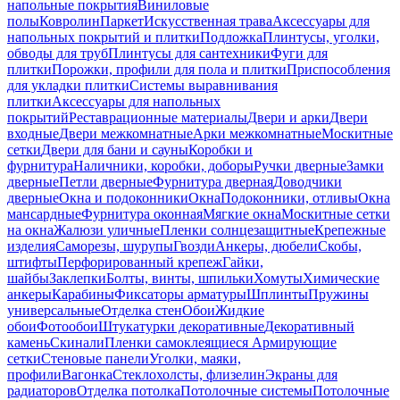
напольные покрытия
Виниловые
полы
Ковролин
Паркет
Искусственная трава
Аксессуары для
напольных покрытий и плитки
Подложка
Плинтусы, уголки,
обводы для труб
Плинтусы для сантехники
Фуги для
плитки
Порожки, профили для пола и плитки
Приспособления
для укладки плитки
Системы выравнивания
плитки
Аксессуары для напольных
покрытий
Реставрационные материалы
Двери и арки
Двери
входные
Двери межкомнатные
Арки межкомнатные
Москитные
сетки
Двери для бани и сауны
Коробки и
фурнитура
Наличники, коробки, доборы
Ручки дверные
Замки
дверные
Петли дверные
Фурнитура дверная
Доводчики
дверные
Окна и подоконники
Окна
Подоконники, отливы
Окна
мансардные
Фурнитура оконная
Мягкие окна
Москитные сетки
на окна
Жалюзи уличные
Пленки солнцезащитные
Крепежные
изделия
Саморезы, шурупы
Гвозди
Анкеры, дюбели
Скобы,
штифты
Перфорированный крепеж
Гайки,
шайбы
Заклепки
Болты, винты, шпильки
Хомуты
Химические
анкеры
Карабины
Фиксаторы арматуры
Шплинты
Пружины
универсальные
Отделка стен
Обои
Жидкие
обои
Фотообои
Штукатурки декоративные
Декоративный
камень
Скинали
Пленки самоклеящиеся
Армирующие
сетки
Стеновые панели
Уголки, маяки,
профили
Вагонка
Стеклохолсты, флизелин
Экраны для
радиаторов
Отделка потолка
Потолочные системы
Потолочные