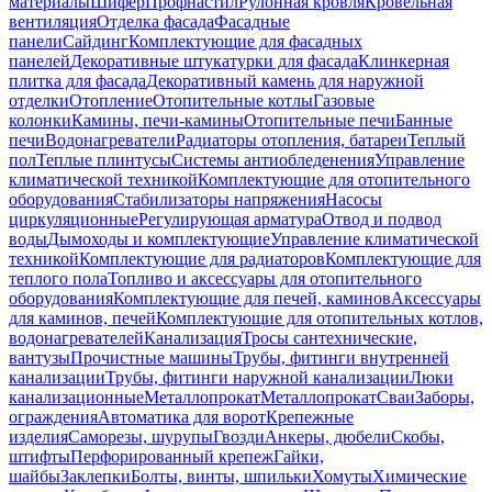
материалы
Шифер
Профнастил
Рулонная кровля
Кровельная
вентиляция
Отделка фасада
Фасадные
панели
Сайдинг
Комплектующие для фасадных
панелей
Декоративные штукатурки для фасада
Клинкерная
плитка для фасада
Декоративный камень для наружной
отделки
Отопление
Отопительные котлы
Газовые
колонки
Камины, печи-камины
Отопительные печи
Банные
печи
Водонагреватели
Радиаторы отопления, батареи
Теплый
пол
Теплые плинтусы
Системы антиобледенения
Управление
климатической техникой
Комплектующие для отопительного
оборудования
Стабилизаторы напряжения
Насосы
циркуляционные
Регулирующая арматура
Отвод и подвод
воды
Дымоходы и комплектующие
Управление климатической
техникой
Комплектующие для радиаторов
Комплектующие для
теплого пола
Топливо и аксессуары для отопительного
оборудования
Комплектующие для печей, каминов
Аксессуары
для каминов, печей
Комплектующие для отопительных котлов,
водонагревателей
Канализация
Тросы сантехнические,
вантузы
Прочистные машины
Трубы, фитинги внутренней
канализации
Трубы, фитинги наружной канализации
Люки
канализационные
Металлопрокат
Металлопрокат
Сваи
Заборы,
ограждения
Автоматика для ворот
Крепежные
изделия
Саморезы, шурупы
Гвозди
Анкеры, дюбели
Скобы,
штифты
Перфорированный крепеж
Гайки,
шайбы
Заклепки
Болты, винты, шпильки
Хомуты
Химические