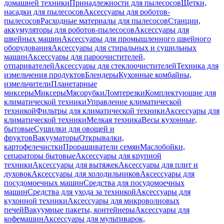
домашней техники
Принадлежности для пылесосов
Щетки,
насадки для пылесосов
Аксессуары для роботов-
пылесосов
Расходные материалы для пылесосов
Станции,
аккумуляторы для роботов-пылесосов
Аксессуары для
швейных машин
Аксессуары для промышленного швейного
оборудования
Аксессуары для стиральных и сушильных
машин
Аксессуары для пароочистителей,
отпаривателей
Аксессуары для стеклоочистителей
Техника для
измельчения продуктов
Блендеры
Кухонные комбайны,
измельчители
Планетарные
миксеры
Миксеры
Мясорубки
Ломтерезки
Комплектующие для
климатической техники
Управление климатической
техникой
Фильтры для климатической техники
Аксессуары для
климатической техники
Мелкая техника
Весы кухонные,
бытовые
Сушилки для овощей и
фруктов
Вакууматоры
Открывалки,
картофелечистки
Проращиватели семян
Маслобойки,
сепараторы бытовые
Аксессуары для крупной
техники
Аксессуары для вытяжек
Аксессуары для плит и
духовок
Аксессуары для холодильников
Аксессуары для
посудомоечных машин
Средства для посудомоечных
машин
Средства для ухода за техникой
Аксессуары для
кухонной техники
Аксессуары для микроволновых
печей
Вакуумные пакеты, контейнеры
Аксессуары для
кофемашин
Аксессуары для мультиварок,