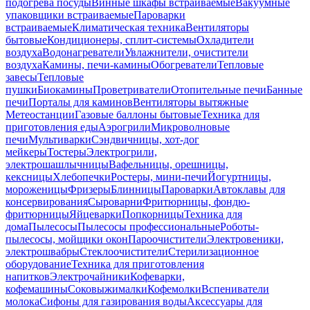
подогрева посуды
Винные шкафы встраиваемые
Вакуумные
упаковщики встраиваемые
Пароварки
встраиваемые
Климатическая техника
Вентиляторы
бытовые
Кондиционеры, сплит-системы
Охладители
воздуха
Водонагреватели
Увлажнители, очистители
воздуха
Камины, печи-камины
Обогреватели
Тепловые
завесы
Тепловые
пушки
Биокамины
Проветриватели
Отопительные печи
Банные
печи
Порталы для каминов
Вентиляторы вытяжные
Метеостанции
Газовые баллоны бытовые
Техника для
приготовления еды
Аэрогрили
Микроволновые
печи
Мультиварки
Сэндвичницы, хот-дог
мейкеры
Тостеры
Электрогрили,
электрошашлычницы
Вафельницы, орешницы,
кексницы
Хлебопечки
Ростеры, мини-печи
Йогуртницы,
мороженицы
Фризеры
Блинницы
Пароварки
Автоклавы для
консервирования
Сыроварни
Фритюрницы, фондю-
фритюрницы
Яйцеварки
Попкорницы
Техника для
дома
Пылесосы
Пылесосы профессиональные
Роботы-
пылесосы, мойщики окон
Пароочистители
Электровеники,
электрошвабры
Стеклоочистители
Стерилизационное
оборудование
Техника для приготовления
напитков
Электрочайники
Кофеварки,
кофемашины
Соковыжималки
Кофемолки
Вспениватели
молока
Сифоны для газирования воды
Аксессуары для