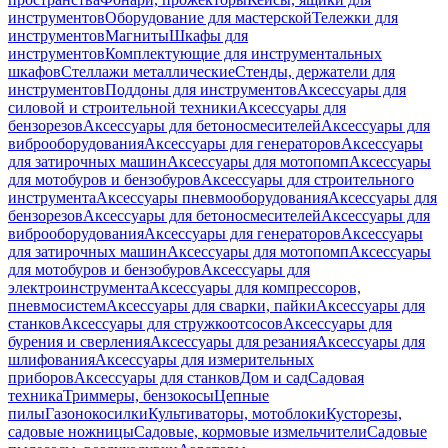
инструментов
Оборудование для мастерской
Тележки для
инструментов
Магниты
Шкафы для
инструментов
Комплектующие для инструментальных
шкафов
Стеллажи металлические
Стенды, держатели для
инструментов
Поддоны для инструментов
Аксессуары для
силовой и строительной техники
Аксессуары для
бензорезов
Аксессуары для бетоносмесителей
Аксессуары для
виброоборудования
Аксессуары для генераторов
Аксессуары
для затирочных машин
Аксессуары для мотопомп
Аксессуары
для мотобуров и бензобуров
Аксессуары для строительного
инструмента
Аксессуары пневмооборудования
Аксессуары для
бензорезов
Аксессуары для бетоносмесителей
Аксессуары для
виброоборудования
Аксессуары для генераторов
Аксессуары
для затирочных машин
Аксессуары для мотопомп
Аксессуары
для мотобуров и бензобуров
Аксессуары для
электроинструмента
Аксессуары для компрессоров,
пневмосистем
Аксессуары для сварки, пайки
Аксессуары для
станков
Аксессуары для стружкоотсосов
Аксессуары для
бурения и сверления
Аксессуары для резания
Аксессуары для
шлифования
Аксессуары для измерительных
приборов
Аксессуары для станков
Дом и сад
Садовая
техника
Триммеры, бензокосы
Цепные
пилы
Газонокосилки
Культиваторы, мотоблоки
Кусторезы,
садовые ножницы
Садовые, кормовые измельчители
Садовые