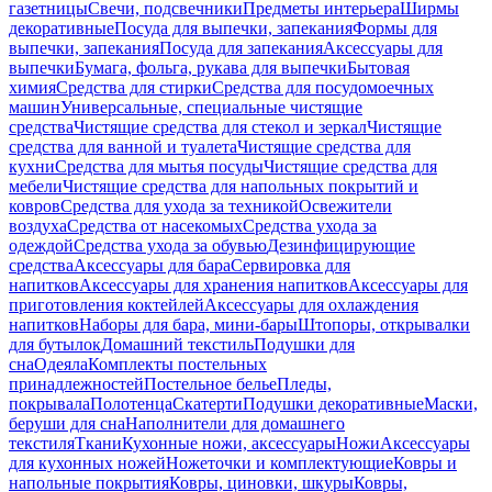
газетницы
Свечи, подсвечники
Предметы интерьера
Ширмы
декоративные
Посуда для выпечки, запекания
Формы для
выпечки, запекания
Посуда для запекания
Аксессуары для
выпечки
Бумага, фольга, рукава для выпечки
Бытовая
химия
Средства для стирки
Средства для посудомоечных
машин
Универсальные, специальные чистящие
средства
Чистящие средства для стекол и зеркал
Чистящие
средства для ванной и туалета
Чистящие средства для
кухни
Средства для мытья посуды
Чистящие средства для
мебели
Чистящие средства для напольных покрытий и
ковров
Средства для ухода за техникой
Освежители
воздуха
Средства от насекомых
Средства ухода за
одеждой
Средства ухода за обувью
Дезинфицирующие
средства
Аксессуары для бара
Сервировка для
напитков
Аксессуары для хранения напитков
Аксессуары для
приготовления коктейлей
Аксессуары для охлаждения
напитков
Наборы для бара, мини-бары
Штопоры, открывалки
для бутылок
Домашний текстиль
Подушки для
сна
Одеяла
Комплекты постельных
принадлежностей
Постельное белье
Пледы,
покрывала
Полотенца
Скатерти
Подушки декоративные
Маски,
беруши для сна
Наполнители для домашнего
текстиля
Ткани
Кухонные ножи, аксессуары
Ножи
Аксессуары
для кухонных ножей
Ножеточки и комплектующие
Ковры и
напольные покрытия
Ковры, циновки, шкуры
Ковры,