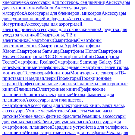
хлебопечек
Аксессуары для тостеров, сэндвичниц
Аксессуары
для кухонных комбайнов
Аксессуары для
мясорубок
Аксессуары для блендеров, миксеров
Аксессуары
для сушилок овощей и фруктов
Аксессуары для
йогуртниц
Аксессуары для аэрогрилей,
электрогрилей
Аксессуары для соковыжималок
Средства для
ухода за техникой
Смартфоны, ТВ и
электроника
Смартфоны
Смартфоны
Смартфоны
восстановленные
Смартфоны Apple
Смартфоны
Xiaomi
Смартфоны Samsung
Смартфоны Honor
Смартфоны
Huawei
Смартфоны POCO
Смартфоны Infinix
Смартфоны
Tecno
Смартфоны Realme
Смартфоны Samsung Galaxy S26
series
Кнопочные телефоны
Складные смартфоны
Телевизоры,
мониторы
Телевизоры
Мониторы
Мониторы-телевизоры
ТВ-
приставки и медиаплееры
Проекторы
Проекционные
экраны
Профессиональные дисплеи
Планшеты, электронные
книги
Планшеты
Электронные книги
Графические
планшеты
Блокноты электронные
Чехлы, бамперы для
планшетов
Аксессуары для планшетов,
смартфонов
Аксессуары для электронных книг
Смарт-часы,
аксессуары
Умные часы
Фитнес-браслеты
Умные часы
детские
Умные часы, фитнес-браслеты
Ремешки, аксессуары
для умных часов
Кабели для умных часов
Аксессуары для
смартфонов, планшетов
Зарядные устройства для телефонов,
планшетов
Чехлы, защитные стекла для телефонов
Чехлы для