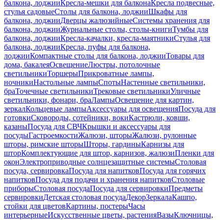
балкона, лоджии
Кресла-мешки для балкона
Кресла подвесные,
стулья садовые
Столы для балкона, лоджии
Шкафы для
балкона, лоджии
Дверцы жалюзийные
Системы хранения для
балкона, лоджии
Журнальные столы, столы-книги
Тумбы для
балкона, лоджии
Кресла-качалки, кресла-маятники
Стулья для
балкона, лоджии
Кресла, пуфы для балкона,
лоджии
Компактные столы для балкона, лоджии
Товары для
дома, бакалея
Освещение
Люстры, потолочные
светильники
Торшеры
Прикроватные лампы,
ночники
Настольные лампы
Споты
Настенные светильники,
бра
Точечные светильники
Трековые светильники
Уличные
светильники, фонари, бра
Лампы
Освещение для картин,
зеркал
Кольцевые лампы
Аксессуары для освещения
Посуда для
готовки
Сковороды, сотейники, воки
Кастрюли, ковши,
казаны
Посуда для СВЧ
Крышки и аксессуары для
посуды
Гастроемкости
Жалюзи, шторы
Жалюзи, рулонные
шторы, римские шторы
Шторы, гардины
Карнизы для
штор
Комплектующие для штор, карнизов, жалюзи
Пленки для
окон
Электроприводные солнцезащитные системы
Столовая
посуда, сервировка
Посуда для напитков
Посуда для горячих
напитков
Посуда для подачи и хранения напитков
Столовые
приборы
Столовая посуда
Посуда для сервировки
Предметы
сервировки
Детская столовая посуда
Декор
Зеркала
Кашпо,
стойки для цветов
Картины, постеры
Часы
интерьерные
Искусственные цветы, растения
Вазы
Ключницы,