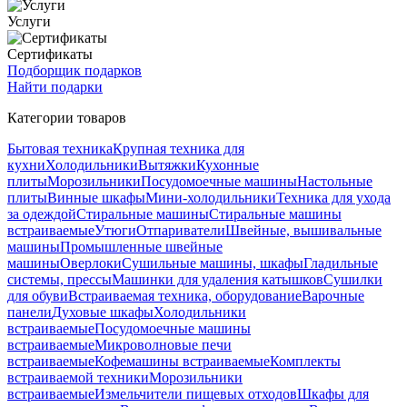
Услуги
Сертификаты
Подборщик подарков
Найти подарки
Категории товаров
Бытовая техника
Крупная техника для
кухни
Холодильники
Вытяжки
Кухонные
плиты
Морозильники
Посудомоечные машины
Настольные
плиты
Винные шкафы
Мини-холодильники
Техника для ухода
за одеждой
Стиральные машины
Стиральные машины
встраиваемые
Утюги
Отпариватели
Швейные, вышивальные
машины
Промышленные швейные
машины
Оверлоки
Сушильные машины, шкафы
Гладильные
системы, прессы
Машинки для удаления катышков
Сушилки
для обуви
Встраиваемая техника, оборудование
Варочные
панели
Духовые шкафы
Холодильники
встраиваемые
Посудомоечные машины
встраиваемые
Микроволновые печи
встраиваемые
Кофемашины встраиваемые
Комплекты
встраиваемой техники
Морозильники
встраиваемые
Измельчители пищевых отходов
Шкафы для