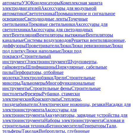
автоматы
УЗО
Конденсаторы
Комплексная защита
электродвигателей
Аксессуары для модульной
автоматики
Светотехника
Промышленное и сигнальное
освещение
Светодиодные ленты
Точечные
светильники
Трековые светильники
Аксессуары для
светотехники
Аксессуары для светодиодных
лент
Вентиляция
Вентиляторы вытяжные
Вентиляторы
канальные
Системы воздуховодов
Решетки вентиляционные,
диффузоры
Проветриватели
Люки
Люки ревизионные
Люки
под плитку
Люки напольные
Люки под
покраску
Строительный
инструмент
Электроинструмент
Шуруповерты,
гайковерты
Шлифмашины
Циркулярные, сабельные
пилы
Перфораторы, отбойные
молотки
Электролобзики
Дрели
Строительные
миксеры
Дальномеры
Многофункциональные
инструменты
Строительные фены
Строительные
пистолеты
Фрезеры
Рубанки, стамески
электрические
Краскопульты
Степлеры,
гвоздезабиватели
Электрические ножницы, резаки
Насадки для
электроинструмента
Аксессуары для
электроинструмента
Аккумуляторы, зарядные устройства для
электроинструмента
Наборы электроинструмента
Силовая и
строительная техника
Бетоносмесители
Генераторы
Тали,
тельферы
Такелаж
Виброплиты, глубинные