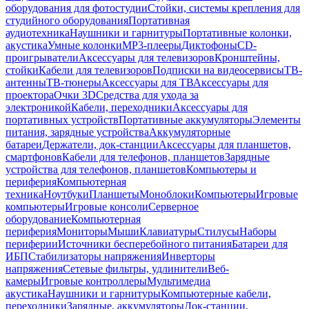
оборудования для фотостудии
Стойки, системы крепления для
студийного оборудования
Портативная
аудиотехника
Наушники и гарнитуры
Портативные колонки,
акустика
Умные колонки
MP3-плееры
Диктофоны
CD-
проигрыватели
Аксессуары для телевизоров
Кронштейны,
стойки
Кабели для телевизоров
Подписки на видеосервисы
ТВ-
антенны
ТВ-тюнеры
Аксессуары для ТВ
Аксессуары для
проектора
Очки 3D
Средства для ухода за
электроникой
Кабели, переходники
Аксессуары для
портативных устройств
Портативные аккумуляторы
Элементы
питания, зарядные устройства
Аккумуляторные
батареи
Держатели, док-станции
Аксессуары для планшетов,
смартфонов
Кабели для телефонов, планшетов
Зарядные
устройства для телефонов, планшетов
Компьютеры и
периферия
Компьютерная
техника
Ноутбуки
Планшеты
Моноблоки
Компьютеры
Игровые
компьютеры
Игровые консоли
Серверное
оборудование
Компьютерная
периферия
Мониторы
Мыши
Клавиатуры
Стилусы
Наборы
периферии
Источники бесперебойного питания
Батареи для
ИБП
Стабилизаторы напряжения
Инверторы
напряжения
Сетевые фильтры, удлинители
Веб-
камеры
Игровые контроллеры
Мультимедиа
акустика
Наушники и гарнитуры
Компьютерные кабели,
переходники
Зарядные, аккумуляторы
Док-станции,