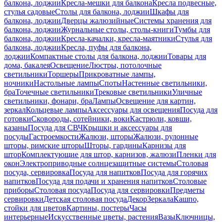
балкона, лоджии
Кресла-мешки для балкона
Кресла подвесные,
стулья садовые
Столы для балкона, лоджии
Шкафы для
балкона, лоджии
Дверцы жалюзийные
Системы хранения для
балкона, лоджии
Журнальные столы, столы-книги
Тумбы для
балкона, лоджии
Кресла-качалки, кресла-маятники
Стулья для
балкона, лоджии
Кресла, пуфы для балкона,
лоджии
Компактные столы для балкона, лоджии
Товары для
дома, бакалея
Освещение
Люстры, потолочные
светильники
Торшеры
Прикроватные лампы,
ночники
Настольные лампы
Споты
Настенные светильники,
бра
Точечные светильники
Трековые светильники
Уличные
светильники, фонари, бра
Лампы
Освещение для картин,
зеркал
Кольцевые лампы
Аксессуары для освещения
Посуда для
готовки
Сковороды, сотейники, воки
Кастрюли, ковши,
казаны
Посуда для СВЧ
Крышки и аксессуары для
посуды
Гастроемкости
Жалюзи, шторы
Жалюзи, рулонные
шторы, римские шторы
Шторы, гардины
Карнизы для
штор
Комплектующие для штор, карнизов, жалюзи
Пленки для
окон
Электроприводные солнцезащитные системы
Столовая
посуда, сервировка
Посуда для напитков
Посуда для горячих
напитков
Посуда для подачи и хранения напитков
Столовые
приборы
Столовая посуда
Посуда для сервировки
Предметы
сервировки
Детская столовая посуда
Декор
Зеркала
Кашпо,
стойки для цветов
Картины, постеры
Часы
интерьерные
Искусственные цветы, растения
Вазы
Ключницы,