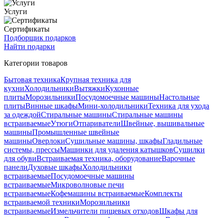
Услуги
Сертификаты
Подборщик подарков
Найти подарки
Категории товаров
Бытовая техника
Крупная техника для
кухни
Холодильники
Вытяжки
Кухонные
плиты
Морозильники
Посудомоечные машины
Настольные
плиты
Винные шкафы
Мини-холодильники
Техника для ухода
за одеждой
Стиральные машины
Стиральные машины
встраиваемые
Утюги
Отпариватели
Швейные, вышивальные
машины
Промышленные швейные
машины
Оверлоки
Сушильные машины, шкафы
Гладильные
системы, прессы
Машинки для удаления катышков
Сушилки
для обуви
Встраиваемая техника, оборудование
Варочные
панели
Духовые шкафы
Холодильники
встраиваемые
Посудомоечные машины
встраиваемые
Микроволновые печи
встраиваемые
Кофемашины встраиваемые
Комплекты
встраиваемой техники
Морозильники
встраиваемые
Измельчители пищевых отходов
Шкафы для