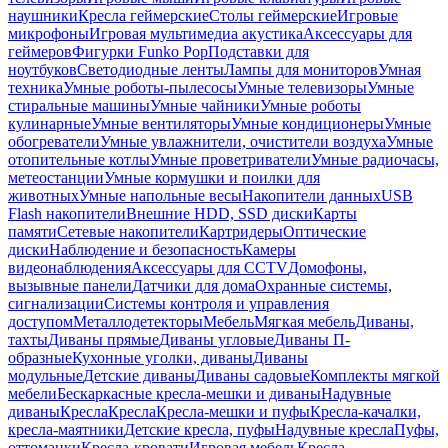
наушники
Кресла геймерские
Столы геймерские
Игровые
микрофоны
Игровая мультимедиа акустика
Аксессуары для
геймеров
Фигурки Funko Pop
Подставки для
ноутбуков
Светодиодные ленты
Лампы для мониторов
Умная
техника
Умные роботы-пылесосы
Умные телевизоры
Умные
стиральные машины
Умные чайники
Умные роботы
кулинарные
Умные вентиляторы
Умные кондиционеры
Умные
обогреватели
Умные увлажнители, очистители воздуха
Умные
отопительные котлы
Умные проветриватели
Умные радиочасы,
метеостанции
Умные кормушки и поилки для
животных
Умные напольные весы
Накопители данных
USB
Flash накопители
Внешние HDD, SSD диски
Карты
памяти
Сетевые накопители
Картридеры
Оптические
диски
Наблюдение и безопасность
Камеры
видеонаблюдения
Аксессуары для CCTV
Домофоны,
вызывные панели
Датчики для дома
Охранные системы,
сигнализации
Системы контроля и управления
доступом
Металлодетекторы
Мебель
Мягкая мебель
Диваны,
тахты
Диваны прямые
Диваны угловые
Диваны П-
образные
Кухонные уголки, диваны
Диваны
модульные
Детские диваны
Диваны садовые
Комплекты мягкой
мебели
Бескаркасные кресла-мешки и диваны
Надувные
диваны
Кресла
Кресла
Кресла-мешки и пуфы
Кресла-качалки,
кресла-маятники
Детские кресла, пуфы
Надувные кресла
Пуфы,
оттоманки
Кресла-кровати
Игровая мебель
Кресла