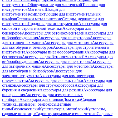
инструментов
Оборудование для мастерской
Тележки для
инструментов
Магниты
Шкафы для
инструментов
Комплектующие для инструментальных
шкафов
Стеллажи металлические
Стенды, держатели для
инструментов
Поддоны для инструментов
Аксессуары для
силовой и строительной техники
Аксессуары для
бензорезов
Аксессуары для бетоносмесителей
Аксессуары для
виброоборудования
Аксессуары для генераторов
Аксессуары
для затирочных машин
Аксессуары для мотопомп
Аксессуары
для мотобуров и бензобуров
Аксессуары для строительного
инструмента
Аксессуары пневмооборудования
Аксессуары для
бензорезов
Аксессуары для бетоносмесителей
Аксессуары для
виброоборудования
Аксессуары для генераторов
Аксессуары
для затирочных машин
Аксессуары для мотопомп
Аксессуары
для мотобуров и бензобуров
Аксессуары для
электроинструмента
Аксессуары для компрессоров,
пневмосистем
Аксессуары для сварки, пайки
Аксессуары для
станков
Аксессуары для стружкоотсосов
Аксессуары для
бурения и сверления
Аксессуары для резания
Аксессуары для
шлифования
Аксессуары для измерительных
приборов
Аксессуары для станков
Дом и сад
Садовая
техника
Триммеры, бензокосы
Цепные
пилы
Газонокосилки
Культиваторы, мотоблоки
Кусторезы,
садовые ножницы
Садовые, кормовые измельчители
Садовые