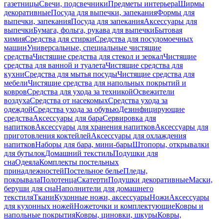
газетницы
Свечи, подсвечники
Предметы интерьера
Ширмы
декоративные
Посуда для выпечки, запекания
Формы для
выпечки, запекания
Посуда для запекания
Аксессуары для
выпечки
Бумага, фольга, рукава для выпечки
Бытовая
химия
Средства для стирки
Средства для посудомоечных
машин
Универсальные, специальные чистящие
средства
Чистящие средства для стекол и зеркал
Чистящие
средства для ванной и туалета
Чистящие средства для
кухни
Средства для мытья посуды
Чистящие средства для
мебели
Чистящие средства для напольных покрытий и
ковров
Средства для ухода за техникой
Освежители
воздуха
Средства от насекомых
Средства ухода за
одеждой
Средства ухода за обувью
Дезинфицирующие
средства
Аксессуары для бара
Сервировка для
напитков
Аксессуары для хранения напитков
Аксессуары для
приготовления коктейлей
Аксессуары для охлаждения
напитков
Наборы для бара, мини-бары
Штопоры, открывалки
для бутылок
Домашний текстиль
Подушки для
сна
Одеяла
Комплекты постельных
принадлежностей
Постельное белье
Пледы,
покрывала
Полотенца
Скатерти
Подушки декоративные
Маски,
беруши для сна
Наполнители для домашнего
текстиля
Ткани
Кухонные ножи, аксессуары
Ножи
Аксессуары
для кухонных ножей
Ножеточки и комплектующие
Ковры и
напольные покрытия
Ковры, циновки, шкуры
Ковры,