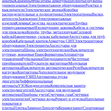
анкеры
Карабины
Фиксаторы арматуры
Шплинты
Пружины
универсальные
Электромонтажное оборудование
Розетки и
выключатели
Электрические звонки
Коробки
распределительные и подрозетники
Электропатроны
Вилки,
штепсели
Заземление
Электромонтажные
изделия
Клеммы
Средства диэлектрические
Трубки
термоусаживаемые
Изолирующие зажимы
Кабель и системы
для прокладки
Короба, трубы, металлорукав
Силовой
кабель
Наконечники, гильзы кабельные
Аксессуары для труб,
коробов
Кабельный крепеж
Арматура СИП
Электрощитовое
оборудование
Электрощиты
Аксессуары для
электрощита
Шины электротехнические
Выключатели
путевые, концевые
Трансформаторы
Аппаратура
управления
Рубильники
Предохранители
Частотные
преобразователи
Пускатели магнитные
Модульная
автоматика
Выключатели автоматические
Реле
Выключатели
нагрузки
Контакторы
Дополнительное модульное
оборудование
УЗИП
Автоматика пуска
двигателя
Дифференциальные
автоматы
УЗО
Конденсаторы
Комплексная защита
электродвигателей
Аксессуары для модульной
автоматики
Приборы учета
Счетчики газа
Счетчики
электроэнергии
Счетчики воды
Ремонт и отделка
Напольные
покрытия и
плитка
Плитка
Ламинат
Линолеум
Керамогранит
Спортивные