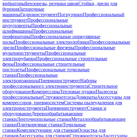
вибраторы
Бензорезы, резчики швов
Стойки, дрели для
бурения
Затирочные
машины
Гидроинструмент
Погрузчики
Профессиональный
инструмент
Профессиональные
шуруповерты
Профессиональные
шлифмашины
Профессиональные
перфораторы
Профессиональные циркулярные
пилы
Профессиональные электролобзики
Профессиональные
дрели
Профессиональные фрезеры
Профессиональные
мультиинструменты
Профессиональные
электрорубанки
Профессиональные строительные
фены
Профессиональные строительные
пистолеты
Профессиональные точильные
станки
Профессиональные
электроножницы
Пневмоинструмент
Наборы
профессионального электроинструмента
Строительное
оборудование
Компрессоры
Тепловые пушки
Пылесосы
профессиональные
Стружкоотсосы
Домкраты
Аксессуары для
компрессоров, пневмосистем
Системы пылеудаления для
электроинструмента
Пневмоинструмент
Станки и
оборудование
Деревообрабатывающие
станки
Ленточнопильные станки
Металлообрабатывающие
станки
Плиткорезные станки
Точильные
станки
Комплектующие для станков
Оснастка для
станков
Аксессуары для станков
Стружкоотсосы
Аксессуары