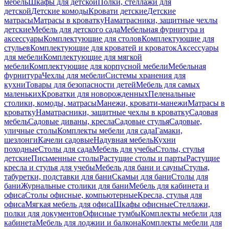
мебель
Шкафы для детской
Полки, стеллажи для
детской
Детские комоды
Кровати детские
Детские
матрасы
Матрасы в кроватку
Наматрасники, защитные чехлы
детские
Мебель для детского сада
Мебельная фурнитура и
аксессуары
Комплектующие для столов
Комплектующие для
стульев
Комплектующие для кроватей и кроваток
Аксессуары
для мебели
Комплектующие для мягкой
мебели
Комплектующие для корпусной мебели
Мебельная
фурнитура
Чехлы для мебели
Системы хранения для
кухни
Товары для безопасности детей
Мебель для самых
маленьких
Кроватки для новорожденных
Пеленальные
столики, комоды, матрасы
Манежи, кровати-манежи
Матрасы в
кроватку
Наматрасники, защитные чехлы в кроватку
Садовая
мебель
Садовые диваны, кресла
Садовые стулья
Садовые,
уличные столы
Комплекты мебели для сада
Гамаки,
шезлонги
Качели садовые
Надувная мебель
Кухни
походные
Столы для сада
Мебель для учебы
Столы, стулья
детские
Письменные столы
Растущие столы и парты
Растущие
кресла и стулья для учебы
Мебель для бани и сауны
Стулья,
табуретки, подставки для бани
Скамьи для бани
Столы для
бани
Журнальные столики для бани
Мебель для кабинета и
офиса
Столы офисные, компьютерные
Кресла, стулья для
офиса
Мягкая мебель для офиса
Шкафы офисные
Стеллажи,
полки для документов
Офисные тумбы
Комплекты мебели для
кабинета
Мебель для лоджии и балкона
Комплекты мебели для