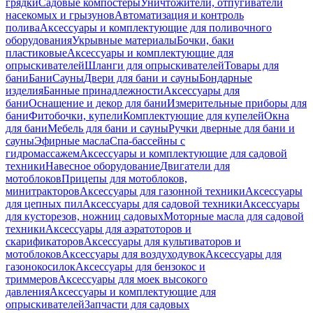
грядки
Садовые компостеры
Уничтожители, отпугиватели
насекомых и грызунов
Автоматизация и контроль
полива
Аксессуары и комплектующие для поливочного
оборудования
Укрывные материалы
Бочки, баки
пластиковые
Аксессуары и комплектующие для
опрыскивателей
Шланги для опрыскивателей
Товары для
бани
Бани
Сауны
Двери для бани и сауны
Бондарные
изделия
Банные принадлежности
Аксессуары для
бани
Оснащение и декор для бани
Измерительные приборы для
бани
Фитобочки, купели
Комплектующие для купелей
Окна
для бани
Мебель для бани и сауны
Ручки дверные для бани и
сауны
Эфирные масла
Спа-бассейны с
гидромассажем
Аксессуары и комплектующие для садовой
техники
Навесное оборудование
Двигатели для
мотоблоков
Прицепы для мотоблоков,
минитракторов
Аксессуары для газонной техники
Аксессуары
для цепных пил
Аксессуары для садовой техники
Аксессуары
для кусторезов, ножниц садовых
Моторные масла для садовой
техники
Аксессуары для аэратоторов и
скарификаторов
Аксессуары для культиваторов и
мотоблоков
Аксессуары для воздуходувок
Аксессуары для
газонокосилок
Аксессуары для бензокос и
триммеров
Аксессуары для моек высокого
давления
Аксессуары и комплектующие для
опрыскивателей
Запчасти для садовых