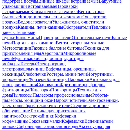
подогрева посуды
Винные шкафы встраиваемые
Вакуумные
упаковщики встраиваемые
Пароварки
встраиваемые
Климатическая техника
Вентиляторы
бытовые
Кондиционеры, сплит-системы
Охладители
воздуха
Водонагреватели
Увлажнители, очистители
воздуха
Камины, печи-камины
Обогреватели
Тепловые
завесы
Тепловые
пушки
Биокамины
Проветриватели
Отопительные печи
Банные
печи
Порталы для каминов
Вентиляторы вытяжные
Метеостанции
Газовые баллоны бытовые
Техника для
приготовления еды
Аэрогрили
Микроволновые
печи
Мультиварки
Сэндвичницы, хот-дог
мейкеры
Тостеры
Электрогрили,
электрошашлычницы
Вафельницы, орешницы,
кексницы
Хлебопечки
Ростеры, мини-печи
Йогуртницы,
мороженицы
Фризеры
Блинницы
Пароварки
Автоклавы для
консервирования
Сыроварни
Фритюрницы, фондю-
фритюрницы
Яйцеварки
Попкорницы
Техника для
дома
Пылесосы
Пылесосы профессиональные
Роботы-
пылесосы, мойщики окон
Пароочистители
Электровеники,
электрошвабры
Стеклоочистители
Стерилизационное
оборудование
Техника для приготовления
напитков
Электрочайники
Кофеварки,
кофемашины
Соковыжималки
Кофемолки
Вспениватели
молока
Сифоны для газирования воды
Аксессуары для