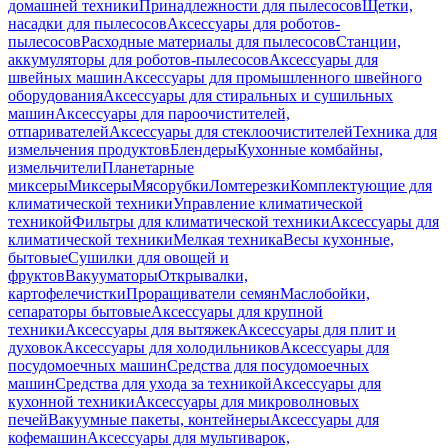
домашней техники
Принадлежности для пылесосов
Щетки,
насадки для пылесосов
Аксессуары для роботов-
пылесосов
Расходные материалы для пылесосов
Станции,
аккумуляторы для роботов-пылесосов
Аксессуары для
швейных машин
Аксессуары для промышленного швейного
оборудования
Аксессуары для стиральных и сушильных
машин
Аксессуары для пароочистителей,
отпаривателей
Аксессуары для стеклоочистителей
Техника для
измельчения продуктов
Блендеры
Кухонные комбайны,
измельчители
Планетарные
миксеры
Миксеры
Мясорубки
Ломтерезки
Комплектующие для
климатической техники
Управление климатической
техникой
Фильтры для климатической техники
Аксессуары для
климатической техники
Мелкая техника
Весы кухонные,
бытовые
Сушилки для овощей и
фруктов
Вакууматоры
Открывалки,
картофелечистки
Проращиватели семян
Маслобойки,
сепараторы бытовые
Аксессуары для крупной
техники
Аксессуары для вытяжек
Аксессуары для плит и
духовок
Аксессуары для холодильников
Аксессуары для
посудомоечных машин
Средства для посудомоечных
машин
Средства для ухода за техникой
Аксессуары для
кухонной техники
Аксессуары для микроволновых
печей
Вакуумные пакеты, контейнеры
Аксессуары для
кофемашин
Аксессуары для мультиварок,