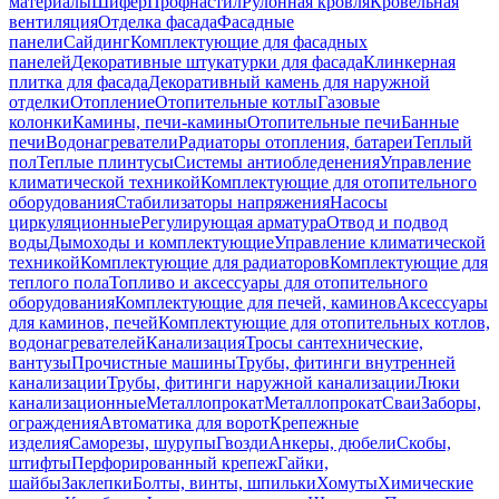
материалы
Шифер
Профнастил
Рулонная кровля
Кровельная
вентиляция
Отделка фасада
Фасадные
панели
Сайдинг
Комплектующие для фасадных
панелей
Декоративные штукатурки для фасада
Клинкерная
плитка для фасада
Декоративный камень для наружной
отделки
Отопление
Отопительные котлы
Газовые
колонки
Камины, печи-камины
Отопительные печи
Банные
печи
Водонагреватели
Радиаторы отопления, батареи
Теплый
пол
Теплые плинтусы
Системы антиобледенения
Управление
климатической техникой
Комплектующие для отопительного
оборудования
Стабилизаторы напряжения
Насосы
циркуляционные
Регулирующая арматура
Отвод и подвод
воды
Дымоходы и комплектующие
Управление климатической
техникой
Комплектующие для радиаторов
Комплектующие для
теплого пола
Топливо и аксессуары для отопительного
оборудования
Комплектующие для печей, каминов
Аксессуары
для каминов, печей
Комплектующие для отопительных котлов,
водонагревателей
Канализация
Тросы сантехнические,
вантузы
Прочистные машины
Трубы, фитинги внутренней
канализации
Трубы, фитинги наружной канализации
Люки
канализационные
Металлопрокат
Металлопрокат
Сваи
Заборы,
ограждения
Автоматика для ворот
Крепежные
изделия
Саморезы, шурупы
Гвозди
Анкеры, дюбели
Скобы,
штифты
Перфорированный крепеж
Гайки,
шайбы
Заклепки
Болты, винты, шпильки
Хомуты
Химические