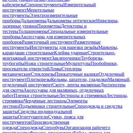
кабелерезы
Специнструменты
Измерительный
инструмент
Мерительные
инструменты
Электроизмерительные
приборы
Дальномеры
Дальномеры оптические
Нивелиры,
лазерные уровни
Пирометры
Детекторы и
тестеры
Толщиномеры
Специальные измерительные
приборы
Аксессуары для измерительных
приборов
Разметочный инструмент
Разметочные
инструменты
Инструменты для нарезки резьбы
Маркеры,
карандаши строительные
Клейма ударные
Строительно-
монтажный инструмент
Заклепочники
Труборезы,
трубогибы
Ножи строительные
Мультитулы
Пробойники,
просекатели отверстий
Ломы
Степлеры
механические
Стеклорезы
Прикаточные валики
Отделочный
инструмент
Плиткорезы
Кельмы, шпатели, гладилки
Малярный,
отделочный инструмент
Скотч, ленты малярные
Диспенсеры
для скотча
Аксессуары для малярных, отделочных
работ
Пленки строительные
Лестницы и стремянки
Лестницы,
стремянки
Чердачные лестницы
Элементы
лестниц
Подъемники строительные
Спецодежда и средства
защиты
Средства индивидуальной
защиты
Огнетушители
Сумки, пояса для
инструментов
Производственная
одежда
Спецодежда
Спецобувь
Организация рабочего
пространства
Фонари, прожекторы
Кейсы, ящики для