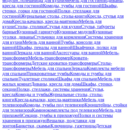
модули
Столешницы для кухни
Мебель для гостиной
Диваны,
кресла для гостиной
Комоды, тумбы для гостиной
Шкафы,
стенки, горки для гостиной
Полки, стеллажи для
гостиной
Журнальные столы, столы-книги
Кресла, стулья для
дома
Кресла-качалки, кресла-маятники
Мебель для
кухни
Столы, столики
Стулья для кухни
Стулья, табуреты
барные
Кухонный гарнитур
Кухонные модули
Кухонные
уголки, диваны
Стульчики для кормления
Системы хранения
для кухни
Мебель для ванной
Тумбы, консоли для
ванной
Шкафы, пеналы для ванной
Шкафчики, полки для
ванной
Зеркала для ванной
Аксессуары для ванной
Мебель-
трансформер
Мебель-трансформер
Кровати-
трансформеры
Детские кроватки-трансформеры
Столы-
трансформеры
Мебель для спальни
Зеркала
Комплекты мебели
для спальни
Прикроватные тумбы
Комоды и тумбы для
спальни
Туалетные столики
Шкафы для спальни
Мебель для
жилых комнат
Диваны, кресла для дома
Шкафы, стенки,
секции
Полки, стеллажи, системы хранения
Стулья,
кресла
Комоды и тумбы
Журнальные столы, столы-
книги
Кресла-качалки, кресла-маятники
Мебель для
телевизора
Комоды, тумбы под телевизор
Кронштейны, стойки
для телевизора
Каминокомплекты под телевизор
Мебель для
прихожей
Секции, тумбы в прихожую
Полки и системы
хранения в прихожую
Вешалки, подставки для
зонтов
Банкетки, скамьи
Ключницы, газетницы
Детская