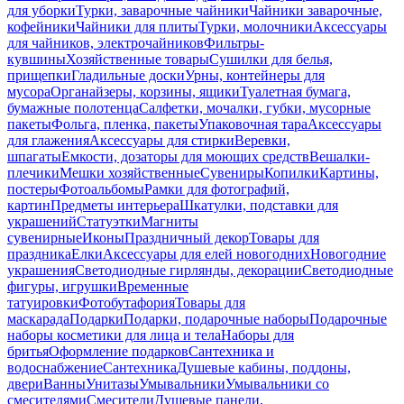
для уборки
Турки, заварочные чайники
Чайники заварочные,
кофейники
Чайники для плиты
Турки, молочники
Аксессуары
для чайников, электрочайников
Фильтры-
кувшины
Хозяйственные товары
Сушилки для белья,
прищепки
Гладильные доски
Урны, контейнеры для
мусора
Органайзеры, корзины, ящики
Туалетная бумага,
бумажные полотенца
Салфетки, мочалки, губки, мусорные
пакеты
Фольга, пленка, пакеты
Упаковочная тара
Аксессуары
для глажения
Аксессуары для стирки
Веревки,
шпагаты
Емкости, дозаторы для моющих средств
Вешалки-
плечики
Мешки хозяйственные
Сувениры
Копилки
Картины,
постеры
Фотоальбомы
Рамки для фотографий,
картин
Предметы интерьера
Шкатулки, подставки для
украшений
Статуэтки
Магниты
сувенирные
Иконы
Праздничный декор
Товары для
праздника
Елки
Аксессуары для елей новогодних
Новогодние
украшения
Светодиодные гирлянды, декорации
Светодиодные
фигуры, игрушки
Временные
татуировки
Фотобутафория
Товары для
маскарада
Подарки
Подарки, подарочные наборы
Подарочные
наборы косметики для лица и тела
Наборы для
бритья
Оформление подарков
Сантехника и
водоснабжение
Сантехника
Душевые кабины, поддоны,
двери
Ванны
Унитазы
Умывальники
Умывальники со
смесителями
Смесители
Душевые панели,