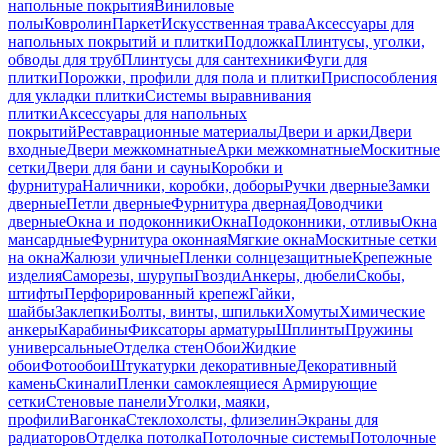
напольные покрытия
Виниловые
полы
Ковролин
Паркет
Искусственная трава
Аксессуары для
напольных покрытий и плитки
Подложка
Плинтусы, уголки,
обводы для труб
Плинтусы для сантехники
Фуги для
плитки
Порожки, профили для пола и плитки
Приспособления
для укладки плитки
Системы выравнивания
плитки
Аксессуары для напольных
покрытий
Реставрационные материалы
Двери и арки
Двери
входные
Двери межкомнатные
Арки межкомнатные
Москитные
сетки
Двери для бани и сауны
Коробки и
фурнитура
Наличники, коробки, доборы
Ручки дверные
Замки
дверные
Петли дверные
Фурнитура дверная
Доводчики
дверные
Окна и подоконники
Окна
Подоконники, отливы
Окна
мансардные
Фурнитура оконная
Мягкие окна
Москитные сетки
на окна
Жалюзи уличные
Пленки солнцезащитные
Крепежные
изделия
Саморезы, шурупы
Гвозди
Анкеры, дюбели
Скобы,
штифты
Перфорированный крепеж
Гайки,
шайбы
Заклепки
Болты, винты, шпильки
Хомуты
Химические
анкеры
Карабины
Фиксаторы арматуры
Шплинты
Пружины
универсальные
Отделка стен
Обои
Жидкие
обои
Фотообои
Штукатурки декоративные
Декоративный
камень
Скинали
Пленки самоклеящиеся
Армирующие
сетки
Стеновые панели
Уголки, маяки,
профили
Вагонка
Стеклохолсты, флизелин
Экраны для
радиаторов
Отделка потолка
Потолочные системы
Потолочные