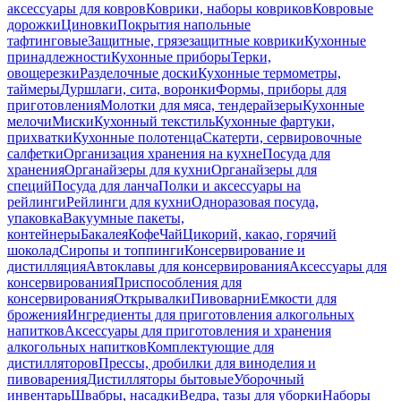
аксессуары для ковров
Коврики, наборы ковриков
Ковровые
дорожки
Циновки
Покрытия напольные
тафтинговые
Защитные, грязезащитные коврики
Кухонные
принадлежности
Кухонные приборы
Терки,
овощерезки
Разделочные доски
Кухонные термометры,
таймеры
Дуршлаги, сита, воронки
Формы, приборы для
приготовления
Молотки для мяса, тендерайзеры
Кухонные
мелочи
Миски
Кухонный текстиль
Кухонные фартуки,
прихватки
Кухонные полотенца
Скатерти, сервировочные
салфетки
Организация хранения на кухне
Посуда для
хранения
Органайзеры для кухни
Органайзеры для
специй
Посуда для ланча
Полки и аксессуары на
рейлинги
Рейлинги для кухни
Одноразовая посуда,
упаковка
Вакуумные пакеты,
контейнеры
Бакалея
Кофе
Чай
Цикорий, какао, горячий
шоколад
Сиропы и топпинги
Консервирование и
дистилляция
Автоклавы для консервирования
Аксессуары для
консервирования
Приспособления для
консервирования
Открывалки
Пивоварни
Емкости для
брожения
Ингредиенты для приготовления алкогольных
напитков
Аксессуары для приготовления и хранения
алкогольных напитков
Комплектующие для
дистилляторов
Прессы, дробилки для виноделия и
пивоварения
Дистилляторы бытовые
Уборочный
инвентарь
Швабры, насадки
Ведра, тазы для уборки
Наборы