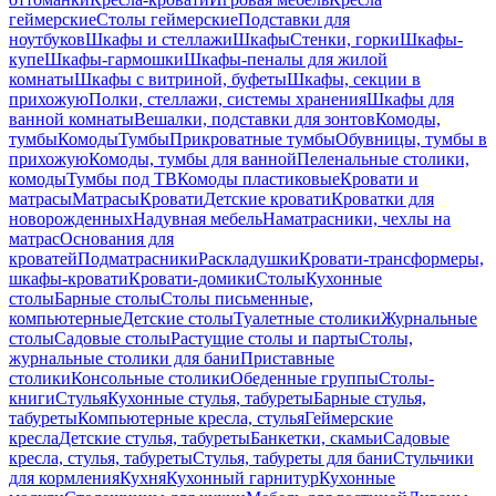
геймерские
Столы геймерские
Подставки для
ноутбуков
Шкафы и стеллажи
Шкафы
Стенки, горки
Шкафы-
купе
Шкафы-гармошки
Шкафы-пеналы для жилой
комнаты
Шкафы с витриной, буфеты
Шкафы, секции в
прихожую
Полки, стеллажи, системы хранения
Шкафы для
ванной комнаты
Вешалки, подставки для зонтов
Комоды,
тумбы
Комоды
Тумбы
Прикроватные тумбы
Обувницы, тумбы в
прихожую
Комоды, тумбы для ванной
Пеленальные столики,
комоды
Тумбы под ТВ
Комоды пластиковые
Кровати и
матрасы
Матрасы
Кровати
Детские кровати
Кроватки для
новорожденных
Надувная мебель
Наматрасники, чехлы на
матрас
Основания для
кроватей
Подматрасники
Раскладушки
Кровати-трансформеры,
шкафы-кровати
Кровати-домики
Столы
Кухонные
столы
Барные столы
Столы письменные,
компьютерные
Детские столы
Туалетные столики
Журнальные
столы
Садовые столы
Растущие столы и парты
Столы,
журнальные столики для бани
Приставные
столики
Консольные столики
Обеденные группы
Столы-
книги
Стулья
Кухонные стулья, табуреты
Барные стулья,
табуреты
Компьютерные кресла, стулья
Геймерские
кресла
Детские стулья, табуреты
Банкетки, скамьи
Садовые
кресла, стулья, табуреты
Стулья, табуреты для бани
Стульчики
для кормления
Кухня
Кухонный гарнитур
Кухонные