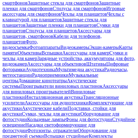
смартфонов
Защитные стекла для смартфонов
Защитные
пленки для смартфонов
Стилусы для смартфонов
Игровые
аксессуары для смартфонов
Чехлы для планшетов
Чехлы с
клавиатурой для планшетов
Защитные стекла для
планшетов
Защитные пленки для планшетов
Сумки для
планшетов
Стилусы для планшетов
Аксессуары для
планшетов, смартфонов
Кабели для телефонов,
планшетов
Фото,
видеосъемка
Фотоаппараты
Видеокамеры
Экшн-камеры
Карты
памяти
Объективы
Вспышки
Аксессуары для камер
Сумки и
чехлы для камер
Зарядные устройства, аккумуляторы для фото,
видеокамер
Аксессуары для объективов
Штативы
Цифровые
фоторамки
Аудиотехника
Мультимедиа акустика
Радиочасы,
метеостанции
Радиоприемники
Музыкальные
центры
Домашние кинотеатры
Акустические
системы
Проигрыватели виниловых пластинок
Аксессуары
для виниловых проигрывателей
Виниловые
пластинки
Инсталляционная акустика
Трансляционные
усилители
Аксессуары для аудиотехники
Комплектующие для
акустики
Акустические кабели
Подставки, стойки для
акустики
Сумки, чехлы для акустики
Оборудование для
фотостудии
Кольцевые лампы
Фоны для фотостудии
Студийное
освещение
Насадки светоформирующие для
фотостудии
Фотозонты, отражатели
Оборудование для
предметной съемки
Вспышки студийные
Комплекты