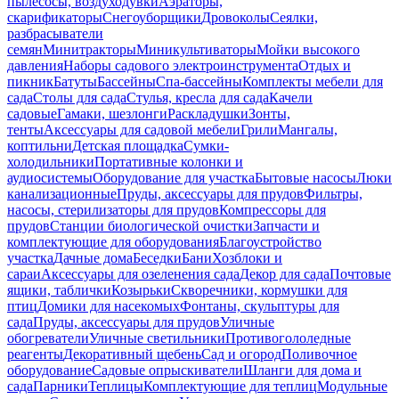
пылесосы, воздуходувки
Аэраторы,
скарификаторы
Снегоуборщики
Дровоколы
Сеялки,
разбрасыватели
семян
Минитракторы
Миникультиваторы
Мойки высокого
давления
Наборы садового электроинструмента
Отдых и
пикник
Батуты
Бассейны
Спа-бассейны
Комплекты мебели для
сада
Столы для сада
Стулья, кресла для сада
Качели
садовые
Гамаки, шезлонги
Раскладушки
Зонты,
тенты
Аксессуары для садовой мебели
Грили
Мангалы,
коптильни
Детская площадка
Сумки-
холодильники
Портативные колонки и
аудиосистемы
Оборудование для участка
Бытовые насосы
Люки
канализационные
Пруды, аксессуары для прудов
Фильтры,
насосы, стерилизаторы для прудов
Компрессоры для
прудов
Станции биологической очистки
Запчасти и
комплектующие для оборудования
Благоустройство
участка
Дачные дома
Беседки
Бани
Хозблоки и
сараи
Аксессуары для озеленения сада
Декор для сада
Почтовые
ящики, таблички
Козырьки
Скворечники, кормушки для
птиц
Домики для насекомых
Фонтаны, скульптуры для
сада
Пруды, аксессуары для прудов
Уличные
обогреватели
Уличные светильники
Противогололедные
реагенты
Декоративный щебень
Сад и огород
Поливочное
оборудование
Садовые опрыскиватели
Шланги для дома и
сада
Парники
Теплицы
Комплектующие для теплиц
Модульные