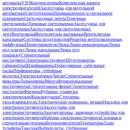
автоматы
УЗО
Конденсаторы
Комплексная защита
электродвигателей
Аксессуары для модульной
автоматики
Светотехника
Промышленное и сигнальное
освещение
Светодиодные ленты
Точечные
светильники
Трековые светильники
Аксессуары для
светотехники
Аксессуары для светодиодных
лент
Вентиляция
Вентиляторы вытяжные
Вентиляторы
канальные
Системы воздуховодов
Решетки вентиляционные,
диффузоры
Проветриватели
Люки
Люки ревизионные
Люки
под плитку
Люки напольные
Люки под
покраску
Строительный
инструмент
Электроинструмент
Шуруповерты,
гайковерты
Шлифмашины
Циркулярные, сабельные
пилы
Перфораторы, отбойные
молотки
Электролобзики
Дрели
Строительные
миксеры
Дальномеры
Многофункциональные
инструменты
Строительные фены
Строительные
пистолеты
Фрезеры
Рубанки, стамески
электрические
Краскопульты
Степлеры,
гвоздезабиватели
Электрические ножницы, резаки
Насадки для
электроинструмента
Аксессуары для
электроинструмента
Аккумуляторы, зарядные устройства для
электроинструмента
Наборы электроинструмента
Силовая и
строительная техника
Бетоносмесители
Генераторы
Тали,
тельферы
Такелаж
Виброплиты, глубинные