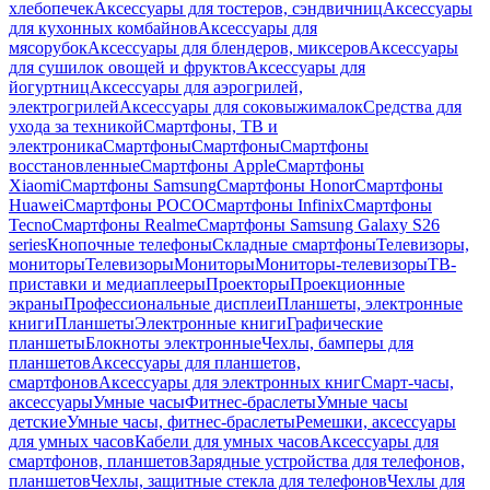
хлебопечек
Аксессуары для тостеров, сэндвичниц
Аксессуары
для кухонных комбайнов
Аксессуары для
мясорубок
Аксессуары для блендеров, миксеров
Аксессуары
для сушилок овощей и фруктов
Аксессуары для
йогуртниц
Аксессуары для аэрогрилей,
электрогрилей
Аксессуары для соковыжималок
Средства для
ухода за техникой
Смартфоны, ТВ и
электроника
Смартфоны
Смартфоны
Смартфоны
восстановленные
Смартфоны Apple
Смартфоны
Xiaomi
Смартфоны Samsung
Смартфоны Honor
Смартфоны
Huawei
Смартфоны POCO
Смартфоны Infinix
Смартфоны
Tecno
Смартфоны Realme
Смартфоны Samsung Galaxy S26
series
Кнопочные телефоны
Складные смартфоны
Телевизоры,
мониторы
Телевизоры
Мониторы
Мониторы-телевизоры
ТВ-
приставки и медиаплееры
Проекторы
Проекционные
экраны
Профессиональные дисплеи
Планшеты, электронные
книги
Планшеты
Электронные книги
Графические
планшеты
Блокноты электронные
Чехлы, бамперы для
планшетов
Аксессуары для планшетов,
смартфонов
Аксессуары для электронных книг
Смарт-часы,
аксессуары
Умные часы
Фитнес-браслеты
Умные часы
детские
Умные часы, фитнес-браслеты
Ремешки, аксессуары
для умных часов
Кабели для умных часов
Аксессуары для
смартфонов, планшетов
Зарядные устройства для телефонов,
планшетов
Чехлы, защитные стекла для телефонов
Чехлы для