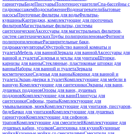
гарнитуры
Биде
Писсуары
Полотенцесушители
Спа-бассейны с
гидромассажем
Водоснабжение
Водонагреватели
Бытовые
насосы
Проточные фильтры для воды
Фильтры-
кувшины
Картриджи, комплектующие для проточных
фильтров
Магистральные фильтры, системы
сантехнические
Аксессуары для магистральных фильтров,
систем сантехнических
Трубы полипропиленовые
Фитинги
полипропиленовые
Расширительные баки,
гидроаккумуляторы
Обустройство ванной комнаты и
туалета
Мебель для ванной
Зеркала для ванной
Аксессуары для
ванной и туалета
Сиденья и чехлы для унитаза
Шторки,
карнизы для ванны
Стеклянные, пластиковые шторки для
ванны
Наборы для ванной и туалета
Зеркала
косметические
Сиденья для ванны
Коврики для ванной и
туалета
Экран-дверки в туалет
Комплектующие для мебели в
ванную
Комплектующие для сантехники
Экраны для ванн,
душевых поддонов
Опоры для ванн, душевых
поддонов
Комплектующие для ванн
Плинтусы для
сантехники
Сифоны, трапы
Комплектующие для
умывальников, моек
Комплектующие для унитазов, писсуаров,
биде
Бачки для унитазов
Комплектующие для душевых
гарнитуров
Комплектующие для сифонов,
трапов
Комплектующие для смесителей
Комплектующие для
душевых кабин, уголков
Сантехника для кухни
Кухонные
мойки
Кухонные мойки со смесителями
Смесители для