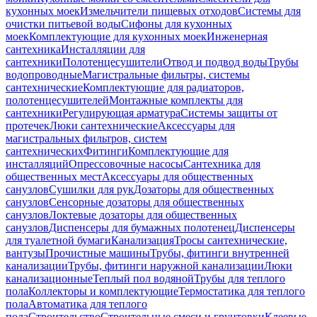
кухонных моек
Измельчители пищевых отходов
Системы для
очистки питьевой воды
Сифоны для кухонных
моек
Комплектующие для кухонных моек
Инженерная
сантехника
Инсталляции для
сантехники
Полотенцесушители
Отвод и подвод воды
Трубы
водопроводные
Магистральные фильтры, системы
сантехнические
Комплектующие для радиаторов,
полотенцесушителей
Монтажные комплекты для
сантехники
Регулирующая арматура
Системы защиты от
протечек
Люки сантехнические
Аксессуары для
магистральных фильтров, систем
сантехнических
Фитинги
Комплектующие для
инсталляций
Опрессовочные насосы
Сантехника для
общественных мест
Аксессуары для общественных
санузлов
Сушилки для рук
Дозаторы для общественных
санузлов
Сенсорные дозаторы для общественных
санузлов
Локтевые дозаторы для общественных
санузлов
Диспенсеры для бумажных полотенец
Диспенсеры
для туалетной бумаги
Канализация
Тросы сантехнические,
вантузы
Прочистные машины
Трубы, фитинги внутренней
канализации
Трубы, фитинги наружной канализации
Люки
канализационные
Теплый пол водяной
Трубы для теплого
пола
Коллекторы и комплектующие
Термостатика для теплого
пола
Автоматика для теплого
пола
Строительство
Строительные смеси и грунтовки
Клеевые