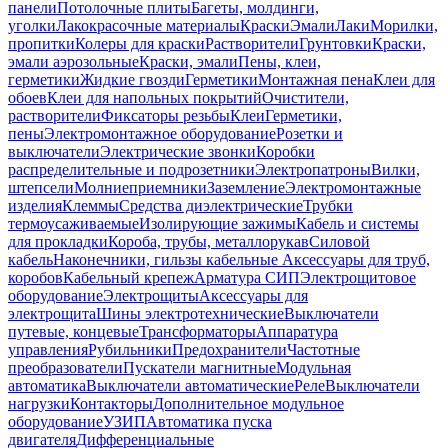
панели
Потолочные плиты
Багеты, молдинги,
уголки
Лакокрасочные материалы
Краски
Эмали
Лаки
Морилки,
пропитки
Колеры для краски
Растворители
Грунтовки
Краски,
эмали аэрозольные
Краски, эмали
Пены, клеи,
герметики
Жидкие гвозди
Герметики
Монтажная пена
Клеи для
обоев
Клеи для напольных покрытий
Очистители,
растворители
Фиксаторы резьбы
Клеи
Герметики,
пены
Электромонтажное оборудование
Розетки и
выключатели
Электрические звонки
Коробки
распределительные и подрозетники
Электропатроны
Вилки,
штепсели
Молниеприемники
Заземление
Электромонтажные
изделия
Клеммы
Средства диэлектрические
Трубки
термоусаживаемые
Изолирующие зажимы
Кабель и системы
для прокладки
Короба, трубы, металлорукав
Силовой
кабель
Наконечники, гильзы кабельные
Аксессуары для труб,
коробов
Кабельный крепеж
Арматура СИП
Электрощитовое
оборудование
Электрощиты
Аксессуары для
электрощита
Шины электротехнические
Выключатели
путевые, концевые
Трансформаторы
Аппаратура
управления
Рубильники
Предохранители
Частотные
преобразователи
Пускатели магнитные
Модульная
автоматика
Выключатели автоматические
Реле
Выключатели
нагрузки
Контакторы
Дополнительное модульное
оборудование
УЗИП
Автоматика пуска
двигателя
Дифференциальные