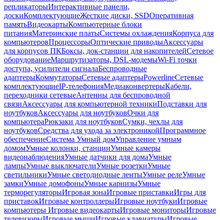
репликаторы
Интерактивные панели,
доски
Комплектующие
Жесткие диски, SSD
Оперативная
память
Видеокарты
Компьютерные блоки
питания
Материнские платы
Системы охлаждения
Корпуса для
компьютеров
Процессоры
Оптические приводы
Аксессуары
для корпусов ПК
Боксы, док-станции для накопителей
Сетевое
оборудование
Маршрутизаторы, DSL-модемы
Wi-Fi точки
доступа, усилители сигнала
Беспроводные
адаптеры
Коммутаторы
Сетевые адаптеры
Powerline
Сетевые
комплектующие
IP-телефония
Медиаконвертеры
Кабели,
переходники сетевые
Антенны для беспроводной
связи
Аксессуары для компьютерной техники
Подставки для
ноутбуков
Аксессуары для ноутбуков
Очки для
компьютера
Рюкзаки для ноутбуков
Сумки, чехлы для
ноутбуков
Средства для ухода за электроникой
Программное
обеспечение
Система Умный дом
Управление умным
домом
Умные колонки, станции
Умные камеры
видеонаблюдения
Умные датчики для дома
Умные
лампы
Умные выключатели
Умные розетки
Умные
светильники
Умные светодиодные ленты
Умные реле
Умные
замки
Умные домофоны
Умные карнизы
Умные
терморегуляторы
Игровая зона
Игровые приставки
Игры для
приставок
Игровые контроллеры
Игровые ноутбуки
Игровые
компьютеры
Игровые видеокарты
Игровые мониторы
Игровые
телевизоры
Игровые мыши
Игровые клавиатуры
Игровые