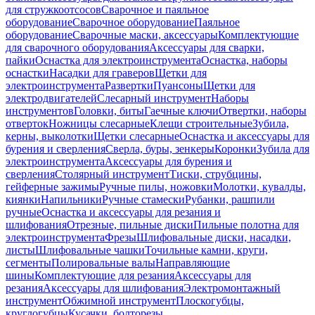
для стружкоотсосов
Сварочное и паяльное
оборудование
Сварочное оборудование
Паяльное
оборудование
Сварочные маски, аксессуары
Комплектующие
для сварочного оборудования
Аксессуары для сварки,
пайки
Оснастка для электроинструмента
Оснастка, наборы
оснастки
Насадки для граверов
Щетки для
электроинструмента
Развертки
Пуансоны
Щетки для
электродвигателей
Слесарный инструмент
Наборы
инструментов
Головки, биты
Гаечные ключи
Отвертки, наборы
отверток
Ножницы слесарные
Клещи строительные
Зубила,
керны, выколотки
Щетки слесарные
Оснастка и аксессуары для
бурения и сверления
Сверла, буры, зенкеры
Коронки
Зубила для
электроинструмента
Аксессуары для бурения и
сверления
Столярный инструмент
Тиски, струбцины,
гейферные зажимы
Ручные пилы, ножовки
Молотки, кувалды,
киянки
Напильники
Ручные стамески
Рубанки, рашпили
ручные
Оснастка и аксессуары для резания и
шлифования
Отрезные, пильные диски
Пильные полотна для
электроинструмента
Фрезы
Шлифовальные диски, насадки,
листы
Шлифовальные чашки
Точильные камни, круги,
сегменты
Полировальные валы
Направляющие
шины
Комплектующие для резания
Аксессуары для
резания
Аксессуары для шлифования
Электромонтажный
инструмент
Обжимной инструмент
Плоскогубцы,
круглогубцы
Кусачки, болторезы,