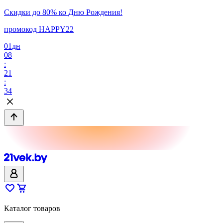
Скидки до 80% ко Дню Рождения!
промокод HAPPY22
01
дн
08
:
21
:
34
Каталог товаров