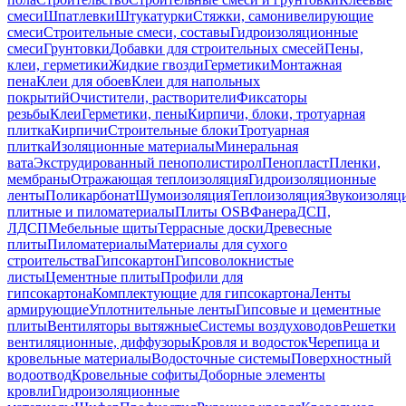
смеси
Шпатлевки
Штукатурки
Стяжки, самонивелирующие
смеси
Строительные смеси, составы
Гидроизоляционные
смеси
Грунтовки
Добавки для строительных смесей
Пены,
клеи, герметики
Жидкие гвозди
Герметики
Монтажная
пена
Клеи для обоев
Клеи для напольных
покрытий
Очистители, растворители
Фиксаторы
резьбы
Клеи
Герметики, пены
Кирпичи, блоки, тротуарная
плитка
Кирпичи
Строительные блоки
Тротуарная
плитка
Изоляционные материалы
Минеральная
вата
Экструдированный пенополистирол
Пенопласт
Пленки,
мембраны
Отражающая теплоизоляция
Гидроизоляционные
ленты
Поликарбонат
Шумоизоляция
Теплоизоляция
Звукоизоляц
плитные и пиломатериалы
Плиты OSB
Фанера
ДСП,
ЛДСП
Мебельные щиты
Террасные доски
Древесные
плиты
Пиломатериалы
Материалы для сухого
строительства
Гипсокартон
Гипсоволокнистые
листы
Цементные плиты
Профили для
гипсокартона
Комплектующие для гипсокартона
Ленты
армирующие
Уплотнительные ленты
Гипсовые и цементные
плиты
Вентиляторы вытяжные
Системы воздуховодов
Решетки
вентиляционные, диффузоры
Кровля и водосток
Черепица и
кровельные материалы
Водосточные системы
Поверхностный
водоотвод
Кровельные софиты
Доборные элементы
кровли
Гидроизоляционные