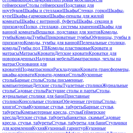
геймерские
Столы геймерские
Подставки для
ноутбуков
Шкафы и стеллажи
Шкафы
Стенки, горки
Шкафы-
купе
Шкафы-гармошки
Шкафы-пеналы для жилой
комнаты
Шкафы с витриной, буфеты
Шкафы, секции в
прихожую
Полки, стеллажи, системы хранения
Шкафы для
ванной комнаты
Вешалки, подставки для зонтов
Комоды,
тумбы
Комоды
Тумбы
Прикроватные тумбы
Обувницы, тумбы в
прихожую
Комоды, тумбы для ванной
Пеленальные столики,
комоды
Тумбы под ТВ
Комоды пластиковые
Кровати и
матрасы
Матрасы
Кровати
Детские кровати
Кроватки для
новорожденных
Надувная мебель
Наматрасники, чехлы на
матрас
Основания для
кроватей
Подматрасники
Раскладушки
Кровати-трансформеры,
шкафы-кровати
Кровати-домики
Столы
Кухонные
столы
Барные столы
Столы письменные,
компьютерные
Детские столы
Туалетные столики
Журнальные
столы
Садовые столы
Растущие столы и парты
Столы,
журнальные столики для бани
Приставные
столики
Консольные столики
Обеденные группы
Столы-
книги
Стулья
Кухонные стулья, табуреты
Барные стулья,
табуреты
Компьютерные кресла, стулья
Геймерские
кресла
Детские стулья, табуреты
Банкетки, скамьи
Садовые
кресла, стулья, табуреты
Стулья, табуреты для бани
Стульчики
для кормления
Кухня
Кухонный гарнитур
Кухонные