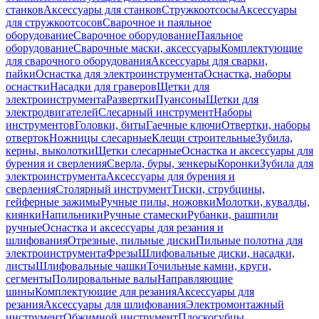
станков
Аксессуары для станков
Стружкоотсосы
Аксессуары
для стружкоотсосов
Сварочное и паяльное
оборудование
Сварочное оборудование
Паяльное
оборудование
Сварочные маски, аксессуары
Комплектующие
для сварочного оборудования
Аксессуары для сварки,
пайки
Оснастка для электроинструмента
Оснастка, наборы
оснастки
Насадки для граверов
Щетки для
электроинструмента
Развертки
Пуансоны
Щетки для
электродвигателей
Слесарный инструмент
Наборы
инструментов
Головки, биты
Гаечные ключи
Отвертки, наборы
отверток
Ножницы слесарные
Клещи строительные
Зубила,
керны, выколотки
Щетки слесарные
Оснастка и аксессуары для
бурения и сверления
Сверла, буры, зенкеры
Коронки
Зубила для
электроинструмента
Аксессуары для бурения и
сверления
Столярный инструмент
Тиски, струбцины,
гейферные зажимы
Ручные пилы, ножовки
Молотки, кувалды,
киянки
Напильники
Ручные стамески
Рубанки, рашпили
ручные
Оснастка и аксессуары для резания и
шлифования
Отрезные, пильные диски
Пильные полотна для
электроинструмента
Фрезы
Шлифовальные диски, насадки,
листы
Шлифовальные чашки
Точильные камни, круги,
сегменты
Полировальные валы
Направляющие
шины
Комплектующие для резания
Аксессуары для
резания
Аксессуары для шлифования
Электромонтажный
инструмент
Обжимной инструмент
Плоскогубцы,