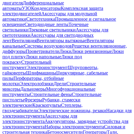
двигателя
Дифференциальные
автоматы
УЗО
Конденсаторы
Комплексная защита
электродвигателей
Аксессуары для модульной
автоматики
Светотехника
Промышленное и сигнальное
освещение
Светодиодные ленты
Точечные
светильники
Трековые светильники
Аксессуары для
светотехники
Аксессуары для светодиодных
лент
Вентиляция
Вентиляторы вытяжные
Вентиляторы
канальные
Системы воздуховодов
Решетки вентиляционные,
диффузоры
Проветриватели
Люки
Люки ревизионные
Люки
под плитку
Люки напольные
Люки под
покраску
Строительный
инструмент
Электроинструмент
Шуруповерты,
гайковерты
Шлифмашины
Циркулярные, сабельные
пилы
Перфораторы, отбойные
молотки
Электролобзики
Дрели
Строительные
миксеры
Дальномеры
Многофункциональные
инструменты
Строительные фены
Строительные
пистолеты
Фрезеры
Рубанки, стамески
электрические
Краскопульты
Степлеры,
гвоздезабиватели
Электрические ножницы, резаки
Насадки для
электроинструмента
Аксессуары для
электроинструмента
Аккумуляторы, зарядные устройства для
электроинструмента
Наборы электроинструмента
Силовая и
строительная техника
Бетоносмесители
Генераторы
Тали,