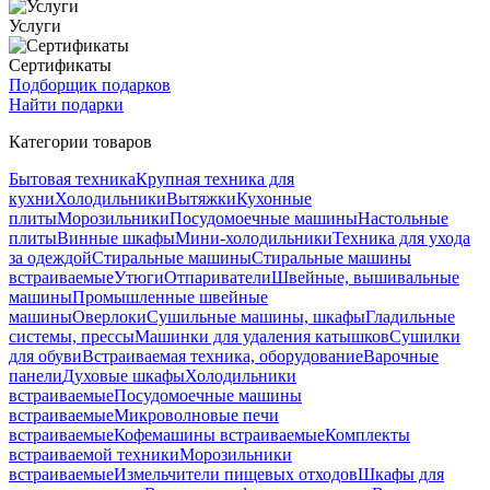
Услуги
Сертификаты
Подборщик подарков
Найти подарки
Категории товаров
Бытовая техника
Крупная техника для
кухни
Холодильники
Вытяжки
Кухонные
плиты
Морозильники
Посудомоечные машины
Настольные
плиты
Винные шкафы
Мини-холодильники
Техника для ухода
за одеждой
Стиральные машины
Стиральные машины
встраиваемые
Утюги
Отпариватели
Швейные, вышивальные
машины
Промышленные швейные
машины
Оверлоки
Сушильные машины, шкафы
Гладильные
системы, прессы
Машинки для удаления катышков
Сушилки
для обуви
Встраиваемая техника, оборудование
Варочные
панели
Духовые шкафы
Холодильники
встраиваемые
Посудомоечные машины
встраиваемые
Микроволновые печи
встраиваемые
Кофемашины встраиваемые
Комплекты
встраиваемой техники
Морозильники
встраиваемые
Измельчители пищевых отходов
Шкафы для