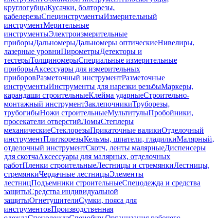
круглогубцы
Кусачки, болторезы,
кабелерезы
Специнструменты
Измерительный
инструмент
Мерительные
инструменты
Электроизмерительные
приборы
Дальномеры
Дальномеры оптические
Нивелиры,
лазерные уровни
Пирометры
Детекторы и
тестеры
Толщиномеры
Специальные измерительные
приборы
Аксессуары для измерительных
приборов
Разметочный инструмент
Разметочные
инструменты
Инструменты для нарезки резьбы
Маркеры,
карандаши строительные
Клейма ударные
Строительно-
монтажный инструмент
Заклепочники
Труборезы,
трубогибы
Ножи строительные
Мультитулы
Пробойники,
просекатели отверстий
Ломы
Степлеры
механические
Стеклорезы
Прикаточные валики
Отделочный
инструмент
Плиткорезы
Кельмы, шпатели, гладилки
Малярный,
отделочный инструмент
Скотч, ленты малярные
Диспенсеры
для скотча
Аксессуары для малярных, отделочных
работ
Пленки строительные
Лестницы и стремянки
Лестницы,
стремянки
Чердачные лестницы
Элементы
лестниц
Подъемники строительные
Спецодежда и средства
защиты
Средства индивидуальной
защиты
Огнетушители
Сумки, пояса для
инструментов
Производственная
одежда
Спецодежда
Спецобувь
Организация рабочего