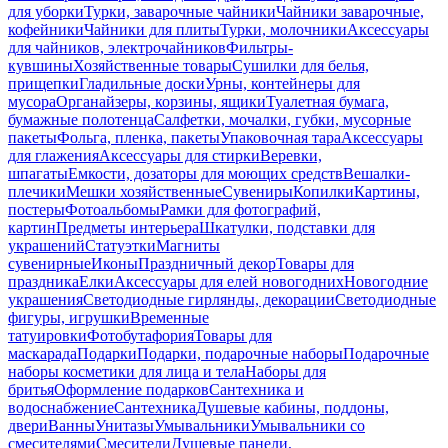
для уборки
Турки, заварочные чайники
Чайники заварочные,
кофейники
Чайники для плиты
Турки, молочники
Аксессуары
для чайников, электрочайников
Фильтры-
кувшины
Хозяйственные товары
Сушилки для белья,
прищепки
Гладильные доски
Урны, контейнеры для
мусора
Органайзеры, корзины, ящики
Туалетная бумага,
бумажные полотенца
Салфетки, мочалки, губки, мусорные
пакеты
Фольга, пленка, пакеты
Упаковочная тара
Аксессуары
для глажения
Аксессуары для стирки
Веревки,
шпагаты
Емкости, дозаторы для моющих средств
Вешалки-
плечики
Мешки хозяйственные
Сувениры
Копилки
Картины,
постеры
Фотоальбомы
Рамки для фотографий,
картин
Предметы интерьера
Шкатулки, подставки для
украшений
Статуэтки
Магниты
сувенирные
Иконы
Праздничный декор
Товары для
праздника
Елки
Аксессуары для елей новогодних
Новогодние
украшения
Светодиодные гирлянды, декорации
Светодиодные
фигуры, игрушки
Временные
татуировки
Фотобутафория
Товары для
маскарада
Подарки
Подарки, подарочные наборы
Подарочные
наборы косметики для лица и тела
Наборы для
бритья
Оформление подарков
Сантехника и
водоснабжение
Сантехника
Душевые кабины, поддоны,
двери
Ванны
Унитазы
Умывальники
Умывальники со
смесителями
Смесители
Душевые панели,