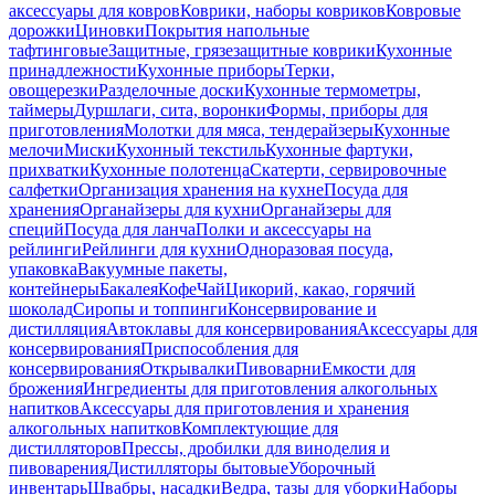
аксессуары для ковров
Коврики, наборы ковриков
Ковровые
дорожки
Циновки
Покрытия напольные
тафтинговые
Защитные, грязезащитные коврики
Кухонные
принадлежности
Кухонные приборы
Терки,
овощерезки
Разделочные доски
Кухонные термометры,
таймеры
Дуршлаги, сита, воронки
Формы, приборы для
приготовления
Молотки для мяса, тендерайзеры
Кухонные
мелочи
Миски
Кухонный текстиль
Кухонные фартуки,
прихватки
Кухонные полотенца
Скатерти, сервировочные
салфетки
Организация хранения на кухне
Посуда для
хранения
Органайзеры для кухни
Органайзеры для
специй
Посуда для ланча
Полки и аксессуары на
рейлинги
Рейлинги для кухни
Одноразовая посуда,
упаковка
Вакуумные пакеты,
контейнеры
Бакалея
Кофе
Чай
Цикорий, какао, горячий
шоколад
Сиропы и топпинги
Консервирование и
дистилляция
Автоклавы для консервирования
Аксессуары для
консервирования
Приспособления для
консервирования
Открывалки
Пивоварни
Емкости для
брожения
Ингредиенты для приготовления алкогольных
напитков
Аксессуары для приготовления и хранения
алкогольных напитков
Комплектующие для
дистилляторов
Прессы, дробилки для виноделия и
пивоварения
Дистилляторы бытовые
Уборочный
инвентарь
Швабры, насадки
Ведра, тазы для уборки
Наборы