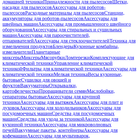
домашней техники
Принадлежности для пылесосов
Щетки,
насадки для пылесосов
Аксессуары для роботов-
пылесосов
Расходные материалы для пылесосов
Станции,
аккумуляторы для роботов-пылесосов
Аксессуары для
швейных машин
Аксессуары для промышленного швейного
оборудования
Аксессуары для стиральных и сушильных
машин
Аксессуары для пароочистителей,
отпаривателей
Аксессуары для стеклоочистителей
Техника для
измельчения продуктов
Блендеры
Кухонные комбайны,
измельчители
Планетарные
миксеры
Миксеры
Мясорубки
Ломтерезки
Комплектующие для
климатической техники
Управление климатической
техникой
Фильтры для климатической техники
Аксессуары для
климатической техники
Мелкая техника
Весы кухонные,
бытовые
Сушилки для овощей и
фруктов
Вакууматоры
Открывалки,
картофелечистки
Проращиватели семян
Маслобойки,
сепараторы бытовые
Аксессуары для крупной
техники
Аксессуары для вытяжек
Аксессуары для плит и
духовок
Аксессуары для холодильников
Аксессуары для
посудомоечных машин
Средства для посудомоечных
машин
Средства для ухода за техникой
Аксессуары для
кухонной техники
Аксессуары для микроволновых
печей
Вакуумные пакеты, контейнеры
Аксессуары для
кофемашин
Аксессуары для мультиварок,