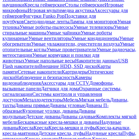
наушники
Кресла геймерские
Столы геймерские
Игровые
микрофоны
Игровая мультимедиа акустика
Аксессуары для
геймеров
Фигурки Funko Pop
Подставки для
ноутбуков
Светодиодные ленты
Лампы для мониторов
Умная
техника
Умные роботы-пылесосы
Умные телевизоры
Умные
стиральные машины
Умные чайники
Умные роботы
кулинарные
Умные вентиляторы
Умные кондиционеры
Умные
обогреватели
Умные увлажнители, очистители воздуха
Умные
отопительные котлы
Умные проветриватели
Умные радиочасы,
метеостанции
Умные кормушки и поилки для
животных
Умные напольные весы
Накопители данных
USB
Flash накопители
Внешние HDD, SSD диски
Карты
памяти
Сетевые накопители
Картридеры
Оптические
диски
Наблюдение и безопасность
Камеры
видеонаблюдения
Аксессуары для CCTV
Домофоны,
вызывные панели
Датчики для дома
Охранные системы,
сигнализации
Системы контроля и управления
доступом
Металлодетекторы
Мебель
Мягкая мебель
Диваны,
тахты
Диваны прямые
Диваны угловые
Диваны П-
образные
Кухонные уголки, диваны
Диваны
модульные
Детские диваны
Диваны садовые
Комплекты мягкой
мебели
Бескаркасные кресла-мешки и диваны
Надувные
диваны
Кресла
Кресла
Кресла-мешки и пуфы
Кресла-качалки,
кресла-маятники
Детские кресла, пуфы
Надувные кресла
Пуфы,
оттоманки
Кресла-кровати
Игровая мебель
Кресла