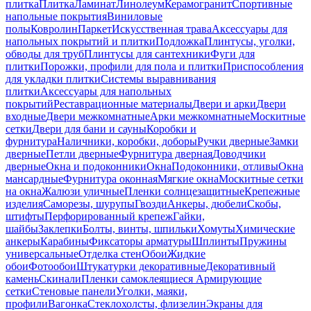
плитка
Плитка
Ламинат
Линолеум
Керамогранит
Спортивные
напольные покрытия
Виниловые
полы
Ковролин
Паркет
Искусственная трава
Аксессуары для
напольных покрытий и плитки
Подложка
Плинтусы, уголки,
обводы для труб
Плинтусы для сантехники
Фуги для
плитки
Порожки, профили для пола и плитки
Приспособления
для укладки плитки
Системы выравнивания
плитки
Аксессуары для напольных
покрытий
Реставрационные материалы
Двери и арки
Двери
входные
Двери межкомнатные
Арки межкомнатные
Москитные
сетки
Двери для бани и сауны
Коробки и
фурнитура
Наличники, коробки, доборы
Ручки дверные
Замки
дверные
Петли дверные
Фурнитура дверная
Доводчики
дверные
Окна и подоконники
Окна
Подоконники, отливы
Окна
мансардные
Фурнитура оконная
Мягкие окна
Москитные сетки
на окна
Жалюзи уличные
Пленки солнцезащитные
Крепежные
изделия
Саморезы, шурупы
Гвозди
Анкеры, дюбели
Скобы,
штифты
Перфорированный крепеж
Гайки,
шайбы
Заклепки
Болты, винты, шпильки
Хомуты
Химические
анкеры
Карабины
Фиксаторы арматуры
Шплинты
Пружины
универсальные
Отделка стен
Обои
Жидкие
обои
Фотообои
Штукатурки декоративные
Декоративный
камень
Скинали
Пленки самоклеящиеся
Армирующие
сетки
Стеновые панели
Уголки, маяки,
профили
Вагонка
Стеклохолсты, флизелин
Экраны для