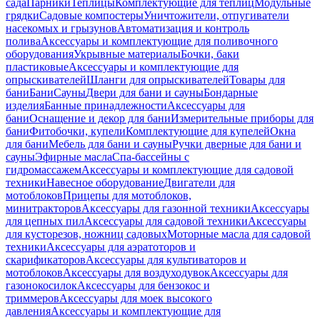
сада
Парники
Теплицы
Комплектующие для теплиц
Модульные
грядки
Садовые компостеры
Уничтожители, отпугиватели
насекомых и грызунов
Автоматизация и контроль
полива
Аксессуары и комплектующие для поливочного
оборудования
Укрывные материалы
Бочки, баки
пластиковые
Аксессуары и комплектующие для
опрыскивателей
Шланги для опрыскивателей
Товары для
бани
Бани
Сауны
Двери для бани и сауны
Бондарные
изделия
Банные принадлежности
Аксессуары для
бани
Оснащение и декор для бани
Измерительные приборы для
бани
Фитобочки, купели
Комплектующие для купелей
Окна
для бани
Мебель для бани и сауны
Ручки дверные для бани и
сауны
Эфирные масла
Спа-бассейны с
гидромассажем
Аксессуары и комплектующие для садовой
техники
Навесное оборудование
Двигатели для
мотоблоков
Прицепы для мотоблоков,
минитракторов
Аксессуары для газонной техники
Аксессуары
для цепных пил
Аксессуары для садовой техники
Аксессуары
для кусторезов, ножниц садовых
Моторные масла для садовой
техники
Аксессуары для аэратоторов и
скарификаторов
Аксессуары для культиваторов и
мотоблоков
Аксессуары для воздуходувок
Аксессуары для
газонокосилок
Аксессуары для бензокос и
триммеров
Аксессуары для моек высокого
давления
Аксессуары и комплектующие для