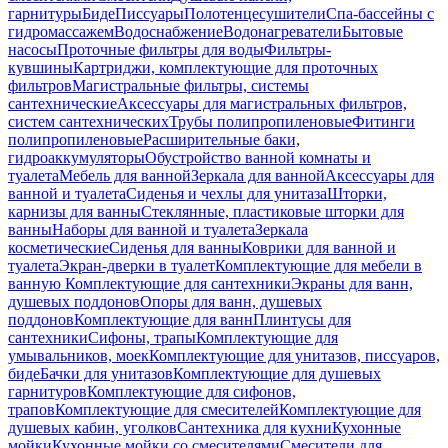
гарнитуры
Биде
Писсуары
Полотенцесушители
Спа-бассейны с
гидромассажем
Водоснабжение
Водонагреватели
Бытовые
насосы
Проточные фильтры для воды
Фильтры-
кувшины
Картриджи, комплектующие для проточных
фильтров
Магистральные фильтры, системы
сантехнические
Аксессуары для магистральных фильтров,
систем сантехнических
Трубы полипропиленовые
Фитинги
полипропиленовые
Расширительные баки,
гидроаккумуляторы
Обустройство ванной комнаты и
туалета
Мебель для ванной
Зеркала для ванной
Аксессуары для
ванной и туалета
Сиденья и чехлы для унитаза
Шторки,
карнизы для ванны
Стеклянные, пластиковые шторки для
ванны
Наборы для ванной и туалета
Зеркала
косметические
Сиденья для ванны
Коврики для ванной и
туалета
Экран-дверки в туалет
Комплектующие для мебели в
ванную
Комплектующие для сантехники
Экраны для ванн,
душевых поддонов
Опоры для ванн, душевых
поддонов
Комплектующие для ванн
Плинтусы для
сантехники
Сифоны, трапы
Комплектующие для
умывальников, моек
Комплектующие для унитазов, писсуаров,
биде
Бачки для унитазов
Комплектующие для душевых
гарнитуров
Комплектующие для сифонов,
трапов
Комплектующие для смесителей
Комплектующие для
душевых кабин, уголков
Сантехника для кухни
Кухонные
мойки
Кухонные мойки со смесителями
Смесители для