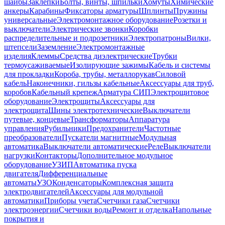
шайбы
Заклепки
Болты, винты, шпильки
Хомуты
Химические
анкеры
Карабины
Фиксаторы арматуры
Шплинты
Пружины
универсальные
Электромонтажное оборудование
Розетки и
выключатели
Электрические звонки
Коробки
распределительные и подрозетники
Электропатроны
Вилки,
штепсели
Заземление
Электромонтажные
изделия
Клеммы
Средства диэлектрические
Трубки
термоусаживаемые
Изолирующие зажимы
Кабель и системы
для прокладки
Короба, трубы, металлорукав
Силовой
кабель
Наконечники, гильзы кабельные
Аксессуары для труб,
коробов
Кабельный крепеж
Арматура СИП
Электрощитовое
оборудование
Электрощиты
Аксессуары для
электрощита
Шины электротехнические
Выключатели
путевые, концевые
Трансформаторы
Аппаратура
управления
Рубильники
Предохранители
Частотные
преобразователи
Пускатели магнитные
Модульная
автоматика
Выключатели автоматические
Реле
Выключатели
нагрузки
Контакторы
Дополнительное модульное
оборудование
УЗИП
Автоматика пуска
двигателя
Дифференциальные
автоматы
УЗО
Конденсаторы
Комплексная защита
электродвигателей
Аксессуары для модульной
автоматики
Приборы учета
Счетчики газа
Счетчики
электроэнергии
Счетчики воды
Ремонт и отделка
Напольные
покрытия и