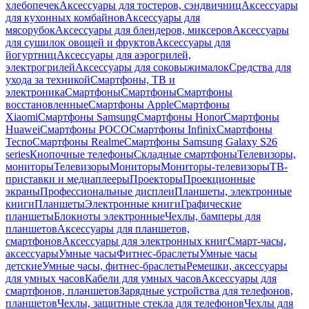
хлебопечек
Аксессуары для тостеров, сэндвичниц
Аксессуары
для кухонных комбайнов
Аксессуары для
мясорубок
Аксессуары для блендеров, миксеров
Аксессуары
для сушилок овощей и фруктов
Аксессуары для
йогуртниц
Аксессуары для аэрогрилей,
электрогрилей
Аксессуары для соковыжималок
Средства для
ухода за техникой
Смартфоны, ТВ и
электроника
Смартфоны
Смартфоны
Смартфоны
восстановленные
Смартфоны Apple
Смартфоны
Xiaomi
Смартфоны Samsung
Смартфоны Honor
Смартфоны
Huawei
Смартфоны POCO
Смартфоны Infinix
Смартфоны
Tecno
Смартфоны Realme
Смартфоны Samsung Galaxy S26
series
Кнопочные телефоны
Складные смартфоны
Телевизоры,
мониторы
Телевизоры
Мониторы
Мониторы-телевизоры
ТВ-
приставки и медиаплееры
Проекторы
Проекционные
экраны
Профессиональные дисплеи
Планшеты, электронные
книги
Планшеты
Электронные книги
Графические
планшеты
Блокноты электронные
Чехлы, бамперы для
планшетов
Аксессуары для планшетов,
смартфонов
Аксессуары для электронных книг
Смарт-часы,
аксессуары
Умные часы
Фитнес-браслеты
Умные часы
детские
Умные часы, фитнес-браслеты
Ремешки, аксессуары
для умных часов
Кабели для умных часов
Аксессуары для
смартфонов, планшетов
Зарядные устройства для телефонов,
планшетов
Чехлы, защитные стекла для телефонов
Чехлы для