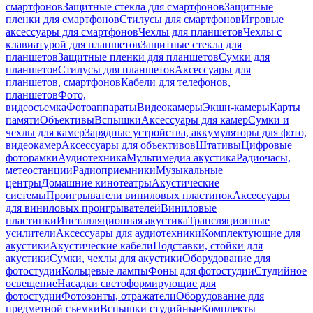
смартфонов
Защитные стекла для смартфонов
Защитные
пленки для смартфонов
Стилусы для смартфонов
Игровые
аксессуары для смартфонов
Чехлы для планшетов
Чехлы с
клавиатурой для планшетов
Защитные стекла для
планшетов
Защитные пленки для планшетов
Сумки для
планшетов
Стилусы для планшетов
Аксессуары для
планшетов, смартфонов
Кабели для телефонов,
планшетов
Фото,
видеосъемка
Фотоаппараты
Видеокамеры
Экшн-камеры
Карты
памяти
Объективы
Вспышки
Аксессуары для камер
Сумки и
чехлы для камер
Зарядные устройства, аккумуляторы для фото,
видеокамер
Аксессуары для объективов
Штативы
Цифровые
фоторамки
Аудиотехника
Мультимедиа акустика
Радиочасы,
метеостанции
Радиоприемники
Музыкальные
центры
Домашние кинотеатры
Акустические
системы
Проигрыватели виниловых пластинок
Аксессуары
для виниловых проигрывателей
Виниловые
пластинки
Инсталляционная акустика
Трансляционные
усилители
Аксессуары для аудиотехники
Комплектующие для
акустики
Акустические кабели
Подставки, стойки для
акустики
Сумки, чехлы для акустики
Оборудование для
фотостудии
Кольцевые лампы
Фоны для фотостудии
Студийное
освещение
Насадки светоформирующие для
фотостудии
Фотозонты, отражатели
Оборудование для
предметной съемки
Вспышки студийные
Комплекты