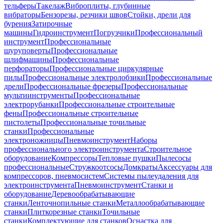
тельферы
Такелаж
Виброплиты, глубинные
вибраторы
Бензорезы, резчики швов
Стойки, дрели для
бурения
Затирочные
машины
Гидроинструмент
Погрузчики
Профессиональный
инструмент
Профессиональные
шуруповерты
Профессиональные
шлифмашины
Профессиональные
перфораторы
Профессиональные циркулярные
пилы
Профессиональные электролобзики
Профессиональные
дрели
Профессиональные фрезеры
Профессиональные
мультиинструменты
Профессиональные
электрорубанки
Профессиональные строительные
фены
Профессиональные строительные
пистолеты
Профессиональные точильные
станки
Профессиональные
электроножницы
Пневмоинструмент
Наборы
профессионального электроинструмента
Строительное
оборудование
Компрессоры
Тепловые пушки
Пылесосы
профессиональные
Стружкоотсосы
Домкраты
Аксессуары для
компрессоров, пневмосистем
Системы пылеудаления для
электроинструмента
Пневмоинструмент
Станки и
оборудование
Деревообрабатывающие
станки
Ленточнопильные станки
Металлообрабатывающие
станки
Плиткорезные станки
Точильные
станки
Комплектующие для станков
Оснастка для