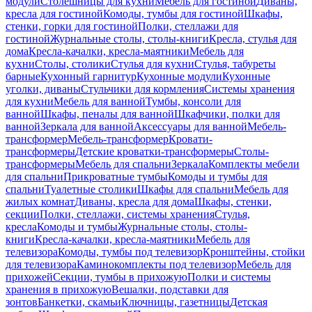
модули
Столешницы для кухни
Мебель для гостиной
Диваны,
кресла для гостиной
Комоды, тумбы для гостиной
Шкафы,
стенки, горки для гостиной
Полки, стеллажи для
гостиной
Журнальные столы, столы-книги
Кресла, стулья для
дома
Кресла-качалки, кресла-маятники
Мебель для
кухни
Столы, столики
Стулья для кухни
Стулья, табуреты
барные
Кухонный гарнитур
Кухонные модули
Кухонные
уголки, диваны
Стульчики для кормления
Системы хранения
для кухни
Мебель для ванной
Тумбы, консоли для
ванной
Шкафы, пеналы для ванной
Шкафчики, полки для
ванной
Зеркала для ванной
Аксессуары для ванной
Мебель-
трансформер
Мебель-трансформер
Кровати-
трансформеры
Детские кроватки-трансформеры
Столы-
трансформеры
Мебель для спальни
Зеркала
Комплекты мебели
для спальни
Прикроватные тумбы
Комоды и тумбы для
спальни
Туалетные столики
Шкафы для спальни
Мебель для
жилых комнат
Диваны, кресла для дома
Шкафы, стенки,
секции
Полки, стеллажи, системы хранения
Стулья,
кресла
Комоды и тумбы
Журнальные столы, столы-
книги
Кресла-качалки, кресла-маятники
Мебель для
телевизора
Комоды, тумбы под телевизор
Кронштейны, стойки
для телевизора
Каминокомплекты под телевизор
Мебель для
прихожей
Секции, тумбы в прихожую
Полки и системы
хранения в прихожую
Вешалки, подставки для
зонтов
Банкетки, скамьи
Ключницы, газетницы
Детская