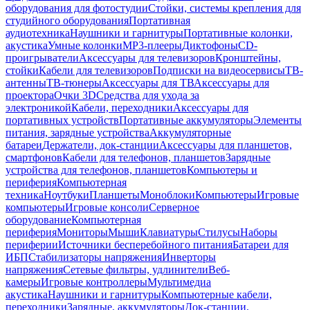
оборудования для фотостудии
Стойки, системы крепления для
студийного оборудования
Портативная
аудиотехника
Наушники и гарнитуры
Портативные колонки,
акустика
Умные колонки
MP3-плееры
Диктофоны
CD-
проигрыватели
Аксессуары для телевизоров
Кронштейны,
стойки
Кабели для телевизоров
Подписки на видеосервисы
ТВ-
антенны
ТВ-тюнеры
Аксессуары для ТВ
Аксессуары для
проектора
Очки 3D
Средства для ухода за
электроникой
Кабели, переходники
Аксессуары для
портативных устройств
Портативные аккумуляторы
Элементы
питания, зарядные устройства
Аккумуляторные
батареи
Держатели, док-станции
Аксессуары для планшетов,
смартфонов
Кабели для телефонов, планшетов
Зарядные
устройства для телефонов, планшетов
Компьютеры и
периферия
Компьютерная
техника
Ноутбуки
Планшеты
Моноблоки
Компьютеры
Игровые
компьютеры
Игровые консоли
Серверное
оборудование
Компьютерная
периферия
Мониторы
Мыши
Клавиатуры
Стилусы
Наборы
периферии
Источники бесперебойного питания
Батареи для
ИБП
Стабилизаторы напряжения
Инверторы
напряжения
Сетевые фильтры, удлинители
Веб-
камеры
Игровые контроллеры
Мультимедиа
акустика
Наушники и гарнитуры
Компьютерные кабели,
переходники
Зарядные, аккумуляторы
Док-станции,