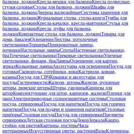
балкона, лоджии
Кресла-мешки для балкона
Кресла подвесные,
стулья садовые
Столы для балкона, лоджии
Шкафы для
балкона, лоджии
Дверцы жалюзийные
Системы хранения для
балкона, лоджии
Журнальные столы, столы-книги
Тумбы для
балкона, лоджии
Кресла-качалки, кресла-маятники
Стулья для
балкона, лоджии
Кресла, пуфы для балкона,
лоджии
Компактные столы для балкона, лоджии
Товары для
дома, бакалея
Освещение
Люстры, потолочные
светильники
Торшеры
Прикроватные лампы,
ночники
Настольные лампы
Споты
Настенные светильники,
бра
Точечные светильники
Трековые светильники
Уличные
светильники, фонари, бра
Лампы
Освещение для картин,
зеркал
Кольцевые лампы
Аксессуары для освещения
Посуда для
готовки
Сковороды, сотейники, воки
Кастрюли, ковши,
казаны
Посуда для СВЧ
Крышки и аксессуары для
посуды
Гастроемкости
Жалюзи, шторы
Жалюзи, рулонные
шторы, римские шторы
Шторы, гардины
Карнизы для
штор
Комплектующие для штор, карнизов, жалюзи
Пленки для
окон
Электроприводные солнцезащитные системы
Столовая
посуда, сервировка
Посуда для напитков
Посуда для горячих
напитков
Посуда для подачи и хранения напитков
Столовые
приборы
Столовая посуда
Посуда для сервировки
Предметы
сервировки
Детская столовая посуда
Декор
Зеркала
Кашпо,
стойки для цветов
Картины, постеры
Часы
интерьерные
Искусственные цветы, растения
Вазы
Ключницы,