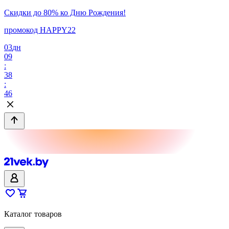
Скидки до 80% ко Дню Рождения!
промокод HAPPY22
03
дн
09
:
38
:
46
Каталог товаров