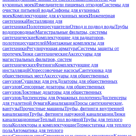
кухонных моек
Измельчители пищевых отходов
Системы для
очистки питьевой воды
Сифоны для кухонных
моек
Комплектующие для кухонных моек
Инженерная
сантехника
Инсталляции для
сантехники
Полотенцесушители
Отвод и подвод воды
Трубы
водопроводные
Магистральные фильтры, системы
сантехнические
Комплектующие для радиаторов,
полотенцесушителей
Монтажные комплекты для
сантехники
Регулирующая арматура
Системы защиты от
протечек
Люки сантехнические
Аксессуары для
магистральных фильтров, систем
сантехнических
Фитинги
Комплектующие для
инсталляций
Опрессовочные насосы
Сантехника для
общественных мест
Аксессуары для общественных
санузлов
Сушилки для рук
Дозаторы для общественных
санузлов
Сенсорные дозаторы для общественных
санузлов
Локтевые дозаторы для общественных
санузлов
Диспенсеры для бумажных полотенец
Диспенсеры
для туалетной бумаги
Канализация
Тросы сантехнические,
вантузы
Прочистные машины
Трубы, фитинги внутренней
канализации
Трубы, фитинги наружной канализации
Люки
канализационные
Теплый пол водяной
Трубы для теплого
пола
Коллекторы и комплектующие
Термостатика для теплого
пола
Автоматика для теплого
пола
Строительство
Строительные смеси и грунтовки
Клеевые