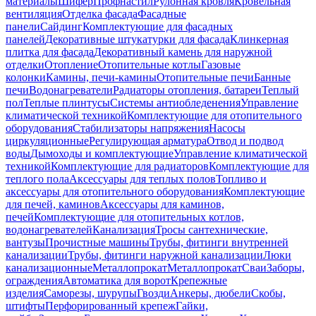
материалы
Шифер
Профнастил
Рулонная кровля
Кровельная
вентиляция
Отделка фасада
Фасадные
панели
Сайдинг
Комплектующие для фасадных
панелей
Декоративные штукатурки для фасада
Клинкерная
плитка для фасада
Декоративный камень для наружной
отделки
Отопление
Отопительные котлы
Газовые
колонки
Камины, печи-камины
Отопительные печи
Банные
печи
Водонагреватели
Радиаторы отопления, батареи
Теплый
пол
Теплые плинтусы
Системы антиобледенения
Управление
климатической техникой
Комплектующие для отопительного
оборудования
Стабилизаторы напряжения
Насосы
циркуляционные
Регулирующая арматура
Отвод и подвод
воды
Дымоходы и комплектующие
Управление климатической
техникой
Комплектующие для радиаторов
Комплектующие для
теплого пола
Аксессуары для теплых полов
Топливо и
аксессуары для отопительного оборудования
Комплектующие
для печей, каминов
Аксессуары для каминов,
печей
Комплектующие для отопительных котлов,
водонагревателей
Канализация
Тросы сантехнические,
вантузы
Прочистные машины
Трубы, фитинги внутренней
канализации
Трубы, фитинги наружной канализации
Люки
канализационные
Металлопрокат
Металлопрокат
Сваи
Заборы,
ограждения
Автоматика для ворот
Крепежные
изделия
Саморезы, шурупы
Гвозди
Анкеры, дюбели
Скобы,
штифты
Перфорированный крепеж
Гайки,