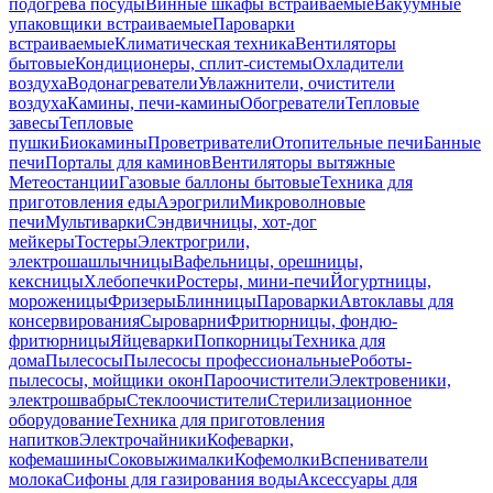
подогрева посуды
Винные шкафы встраиваемые
Вакуумные
упаковщики встраиваемые
Пароварки
встраиваемые
Климатическая техника
Вентиляторы
бытовые
Кондиционеры, сплит-системы
Охладители
воздуха
Водонагреватели
Увлажнители, очистители
воздуха
Камины, печи-камины
Обогреватели
Тепловые
завесы
Тепловые
пушки
Биокамины
Проветриватели
Отопительные печи
Банные
печи
Порталы для каминов
Вентиляторы вытяжные
Метеостанции
Газовые баллоны бытовые
Техника для
приготовления еды
Аэрогрили
Микроволновые
печи
Мультиварки
Сэндвичницы, хот-дог
мейкеры
Тостеры
Электрогрили,
электрошашлычницы
Вафельницы, орешницы,
кексницы
Хлебопечки
Ростеры, мини-печи
Йогуртницы,
мороженицы
Фризеры
Блинницы
Пароварки
Автоклавы для
консервирования
Сыроварни
Фритюрницы, фондю-
фритюрницы
Яйцеварки
Попкорницы
Техника для
дома
Пылесосы
Пылесосы профессиональные
Роботы-
пылесосы, мойщики окон
Пароочистители
Электровеники,
электрошвабры
Стеклоочистители
Стерилизационное
оборудование
Техника для приготовления
напитков
Электрочайники
Кофеварки,
кофемашины
Соковыжималки
Кофемолки
Вспениватели
молока
Сифоны для газирования воды
Аксессуары для