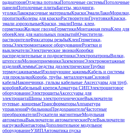
радиаторов
Отделка потолка
Потолочные системы
Потолочные
панели
Потолочные плиты
Багеты, молдинги,
уголки
Лакокрасочные материалы
Краски
Эмали
Лаки
Морилки,
пропитки
Колеры для краски
Растворители
Грунтовки
Краски,
эмали аэрозольные
Краски, эмали
Пены, клеи,
герметики
Жидкие гвозди
Герметики
Монтажная пена
Клеи для
обоев
Клеи для напольных покрытий
Очистители,
растворители
Фиксаторы резьбы
Клеи
Герметики,
пены
Электромонтажное оборудование
Розетки и
выключатели
Электрические звонки
Коробки
распределительные и подрозетники
Электропатроны
Вилки,
штепсели
Молниеприемники
Заземление
Электромонтажные
изделия
Клеммы
Средства диэлектрические
Трубки
термоусаживаемые
Изолирующие зажимы
Кабель и системы
для прокладки
Короба, трубы, металлорукав
Силовой
кабель
Наконечники, гильзы кабельные
Аксессуары для труб,
коробов
Кабельный крепеж
Арматура СИП
Электрощитовое
оборудование
Электрощиты
Аксессуары для
электрощита
Шины электротехнические
Выключатели
путевые, концевые
Трансформаторы
Аппаратура
управления
Рубильники
Предохранители
Частотные
преобразователи
Пускатели магнитные
Модульная
автоматика
Выключатели автоматические
Реле
Выключатели
нагрузки
Контакторы
Дополнительное модульное
оборудование
УЗИП
Автоматика пуска