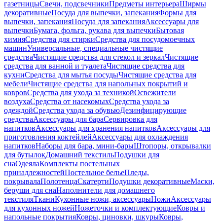
газетницы
Свечи, подсвечники
Предметы интерьера
Ширмы
декоративные
Посуда для выпечки, запекания
Формы для
выпечки, запекания
Посуда для запекания
Аксессуары для
выпечки
Бумага, фольга, рукава для выпечки
Бытовая
химия
Средства для стирки
Средства для посудомоечных
машин
Универсальные, специальные чистящие
средства
Чистящие средства для стекол и зеркал
Чистящие
средства для ванной и туалета
Чистящие средства для
кухни
Средства для мытья посуды
Чистящие средства для
мебели
Чистящие средства для напольных покрытий и
ковров
Средства для ухода за техникой
Освежители
воздуха
Средства от насекомых
Средства ухода за
одеждой
Средства ухода за обувью
Дезинфицирующие
средства
Аксессуары для бара
Сервировка для
напитков
Аксессуары для хранения напитков
Аксессуары для
приготовления коктейлей
Аксессуары для охлаждения
напитков
Наборы для бара, мини-бары
Штопоры, открывалки
для бутылок
Домашний текстиль
Подушки для
сна
Одеяла
Комплекты постельных
принадлежностей
Постельное белье
Пледы,
покрывала
Полотенца
Скатерти
Подушки декоративные
Маски,
беруши для сна
Наполнители для домашнего
текстиля
Ткани
Кухонные ножи, аксессуары
Ножи
Аксессуары
для кухонных ножей
Ножеточки и комплектующие
Ковры и
напольные покрытия
Ковры, циновки, шкуры
Ковры,