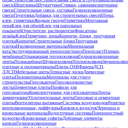
смеси
Шпатлевки
Штукатурки
Стяжки, самонивелирующие
смеси
Строительные смеси, составы
Гидроизоляционные
смеси
Грунтовки
Добавки для строительных смесей
Пены,
клеи, герметики
Жидкие гвозди
Герметики
Монтажная
пена
Клеи для обоев
Клеи для напольных
покрытий
Очистители, растворители
Фиксаторы
резьбы
Клеи
Герметики, пены
Кирпичи, блоки, тротуарная
плитка
Кирпичи
Строительные блоки
Тротуарная
плитка
Изоляционные материалы
Минеральная
вата
Экструдированный пенополистирол
Пенопласт
Пленки,
мембраны
Отражающая теплоизоляция
Гидроизоляционные
ленты
Поликарбонат
Шумоизоляция
Теплоизоляция
Звукоизоляц
плитные и пиломатериалы
Плиты OSB
Фанера
ДСП,
ЛДСП
Мебельные щиты
Террасные доски
Древесные
плиты
Пиломатериалы
Материалы для сухого
строительства
Гипсокартон
Гипсоволокнистые
листы
Цементные плиты
Профили для
гипсокартона
Комплектующие для гипсокартона
Ленты
армирующие
Уплотнительные ленты
Гипсовые и цементные
плиты
Вентиляторы вытяжные
Системы воздуховодов
Решетки
вентиляционные, диффузоры
Кровля и водосток
Черепица и
кровельные материалы
Водосточные системы
Поверхностный
водоотвод
Кровельные софиты
Доборные элементы
кровли
Гидроизоляционные