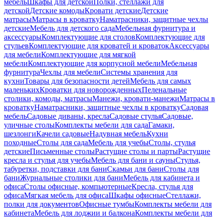
мебель
Шкафы для детской
Полки, стеллажи для
детской
Детские комоды
Кровати детские
Детские
матрасы
Матрасы в кроватку
Наматрасники, защитные чехлы
детские
Мебель для детского сада
Мебельная фурнитура и
аксессуары
Комплектующие для столов
Комплектующие для
стульев
Комплектующие для кроватей и кроваток
Аксессуары
для мебели
Комплектующие для мягкой
мебели
Комплектующие для корпусной мебели
Мебельная
фурнитура
Чехлы для мебели
Системы хранения для
кухни
Товары для безопасности детей
Мебель для самых
маленьких
Кроватки для новорожденных
Пеленальные
столики, комоды, матрасы
Манежи, кровати-манежи
Матрасы в
кроватку
Наматрасники, защитные чехлы в кроватку
Садовая
мебель
Садовые диваны, кресла
Садовые стулья
Садовые,
уличные столы
Комплекты мебели для сада
Гамаки,
шезлонги
Качели садовые
Надувная мебель
Кухни
походные
Столы для сада
Мебель для учебы
Столы, стулья
детские
Письменные столы
Растущие столы и парты
Растущие
кресла и стулья для учебы
Мебель для бани и сауны
Стулья,
табуретки, подставки для бани
Скамьи для бани
Столы для
бани
Журнальные столики для бани
Мебель для кабинета и
офиса
Столы офисные, компьютерные
Кресла, стулья для
офиса
Мягкая мебель для офиса
Шкафы офисные
Стеллажи,
полки для документов
Офисные тумбы
Комплекты мебели для
кабинета
Мебель для лоджии и балкона
Комплекты мебели для