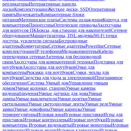
репликаторы
Интерактивные панели,
доски
Комплектующие
Жесткие диски, SSD
Оперативная
память
Видеокарты
Компьютерные блоки
питания
Материнские платы
Системы охлаждения
Корпуса для
компьютеров
Процессоры
Оптические приводы
Аксессуары
для корпусов ПК
Боксы, док-станции для накопителей
Сетевое
оборудование
Маршрутизаторы, DSL-модемы
Wi-Fi точки
доступа, усилители сигнала
Беспроводные
адаптеры
Коммутаторы
Сетевые адаптеры
Powerline
Сетевые
комплектующие
IP-телефония
Медиаконвертеры
Кабели,
переходники сетевые
Антенны для беспроводной
связи
Аксессуары для компьютерной техники
Подставки для
ноутбуков
Аксессуары для ноутбуков
Очки для
компьютера
Рюкзаки для ноутбуков
Сумки, чехлы для
ноутбуков
Средства для ухода за электроникой
Программное
обеспечение
Система Умный дом
Управление умным
домом
Умные колонки, станции
Умные камеры
видеонаблюдения
Умные датчики для дома
Умные
лампы
Умные выключатели
Умные розетки
Умные
светильники
Умные светодиодные ленты
Умные реле
Умные
замки
Умные домофоны
Умные карнизы
Умные
терморегуляторы
Игровая зона
Игровые приставки
Игры для
приставок
Игровые контроллеры
Игровые ноутбуки
Игровые
компьютеры
Игровые видеокарты
Игровые мониторы
Игровые
телевизоры
Игровые мыши
Игровые клавиатуры
Игровые