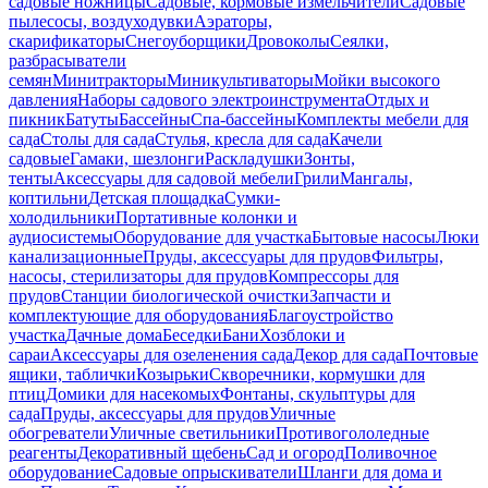
садовые ножницы
Садовые, кормовые измельчители
Садовые
пылесосы, воздуходувки
Аэраторы,
скарификаторы
Снегоуборщики
Дровоколы
Сеялки,
разбрасыватели
семян
Минитракторы
Миникультиваторы
Мойки высокого
давления
Наборы садового электроинструмента
Отдых и
пикник
Батуты
Бассейны
Спа-бассейны
Комплекты мебели для
сада
Столы для сада
Стулья, кресла для сада
Качели
садовые
Гамаки, шезлонги
Раскладушки
Зонты,
тенты
Аксессуары для садовой мебели
Грили
Мангалы,
коптильни
Детская площадка
Сумки-
холодильники
Портативные колонки и
аудиосистемы
Оборудование для участка
Бытовые насосы
Люки
канализационные
Пруды, аксессуары для прудов
Фильтры,
насосы, стерилизаторы для прудов
Компрессоры для
прудов
Станции биологической очистки
Запчасти и
комплектующие для оборудования
Благоустройство
участка
Дачные дома
Беседки
Бани
Хозблоки и
сараи
Аксессуары для озеленения сада
Декор для сада
Почтовые
ящики, таблички
Козырьки
Скворечники, кормушки для
птиц
Домики для насекомых
Фонтаны, скульптуры для
сада
Пруды, аксессуары для прудов
Уличные
обогреватели
Уличные светильники
Противогололедные
реагенты
Декоративный щебень
Сад и огород
Поливочное
оборудование
Садовые опрыскиватели
Шланги для дома и