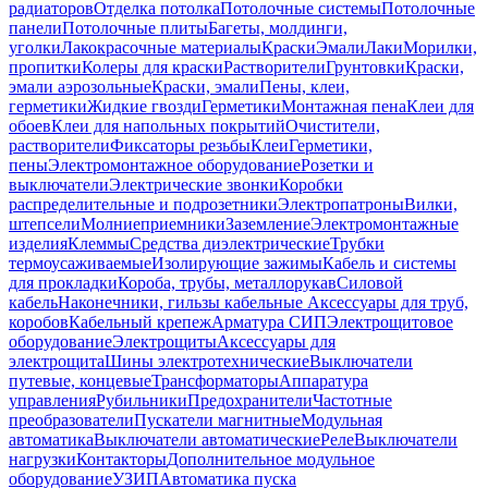
радиаторов
Отделка потолка
Потолочные системы
Потолочные
панели
Потолочные плиты
Багеты, молдинги,
уголки
Лакокрасочные материалы
Краски
Эмали
Лаки
Морилки,
пропитки
Колеры для краски
Растворители
Грунтовки
Краски,
эмали аэрозольные
Краски, эмали
Пены, клеи,
герметики
Жидкие гвозди
Герметики
Монтажная пена
Клеи для
обоев
Клеи для напольных покрытий
Очистители,
растворители
Фиксаторы резьбы
Клеи
Герметики,
пены
Электромонтажное оборудование
Розетки и
выключатели
Электрические звонки
Коробки
распределительные и подрозетники
Электропатроны
Вилки,
штепсели
Молниеприемники
Заземление
Электромонтажные
изделия
Клеммы
Средства диэлектрические
Трубки
термоусаживаемые
Изолирующие зажимы
Кабель и системы
для прокладки
Короба, трубы, металлорукав
Силовой
кабель
Наконечники, гильзы кабельные
Аксессуары для труб,
коробов
Кабельный крепеж
Арматура СИП
Электрощитовое
оборудование
Электрощиты
Аксессуары для
электрощита
Шины электротехнические
Выключатели
путевые, концевые
Трансформаторы
Аппаратура
управления
Рубильники
Предохранители
Частотные
преобразователи
Пускатели магнитные
Модульная
автоматика
Выключатели автоматические
Реле
Выключатели
нагрузки
Контакторы
Дополнительное модульное
оборудование
УЗИП
Автоматика пуска