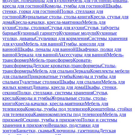
модули
Столешницы для кухни
Мебель для гостиной
Диваны,
кресла для гостиной
Комоды, тумбы для гостиной
Шкафы,
стенки, горки для гостиной
Полки, стеллажи для
гостиной
Журнальные столы, столы-книги
Кресла, стулья для
дома
Кресла-качалки, кресла-маятники
Мебель для
кухни
Столы, столики
Стулья для кухни
Стулья, табуреты
барные
Кухонный гарнитур
Кухонные модули
Кухонные
уголки, диваны
Стульчики для кормления
Системы хранения
для кухни
Мебель для ванной
Тумбы, консоли для
ванной
Шкафы, пеналы для ванной
Шкафчики, полки для
ванной
Зеркала для ванной
Аксессуары для ванной
Мебель-
трансформер
Мебель-трансформер
Кровати-
трансформеры
Детские кроватки-трансформеры
Столы-
трансформеры
Мебель для спальни
Зеркала
Комплекты мебели
для спальни
Прикроватные тумбы
Комоды и тумбы для
спальни
Туалетные столики
Шкафы для спальни
Мебель для
жилых комнат
Диваны, кресла для дома
Шкафы, стенки,
секции
Полки, стеллажи, системы хранения
Стулья,
кресла
Комоды и тумбы
Журнальные столы, столы-
книги
Кресла-качалки, кресла-маятники
Мебель для
телевизора
Комоды, тумбы под телевизор
Кронштейны, стойки
для телевизора
Каминокомплекты под телевизор
Мебель для
прихожей
Секции, тумбы в прихожую
Полки и системы
хранения в прихожую
Вешалки, подставки для
зонтов
Банкетки, скамьи
Ключницы, газетницы
Детская