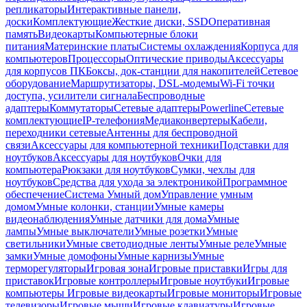
репликаторы
Интерактивные панели,
доски
Комплектующие
Жесткие диски, SSD
Оперативная
память
Видеокарты
Компьютерные блоки
питания
Материнские платы
Системы охлаждения
Корпуса для
компьютеров
Процессоры
Оптические приводы
Аксессуары
для корпусов ПК
Боксы, док-станции для накопителей
Сетевое
оборудование
Маршрутизаторы, DSL-модемы
Wi-Fi точки
доступа, усилители сигнала
Беспроводные
адаптеры
Коммутаторы
Сетевые адаптеры
Powerline
Сетевые
комплектующие
IP-телефония
Медиаконвертеры
Кабели,
переходники сетевые
Антенны для беспроводной
связи
Аксессуары для компьютерной техники
Подставки для
ноутбуков
Аксессуары для ноутбуков
Очки для
компьютера
Рюкзаки для ноутбуков
Сумки, чехлы для
ноутбуков
Средства для ухода за электроникой
Программное
обеспечение
Система Умный дом
Управление умным
домом
Умные колонки, станции
Умные камеры
видеонаблюдения
Умные датчики для дома
Умные
лампы
Умные выключатели
Умные розетки
Умные
светильники
Умные светодиодные ленты
Умные реле
Умные
замки
Умные домофоны
Умные карнизы
Умные
терморегуляторы
Игровая зона
Игровые приставки
Игры для
приставок
Игровые контроллеры
Игровые ноутбуки
Игровые
компьютеры
Игровые видеокарты
Игровые мониторы
Игровые
телевизоры
Игровые мыши
Игровые клавиатуры
Игровые