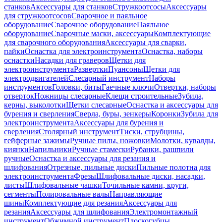
станков
Аксессуары для станков
Стружкоотсосы
Аксессуары
для стружкоотсосов
Сварочное и паяльное
оборудование
Сварочное оборудование
Паяльное
оборудование
Сварочные маски, аксессуары
Комплектующие
для сварочного оборудования
Аксессуары для сварки,
пайки
Оснастка для электроинструмента
Оснастка, наборы
оснастки
Насадки для граверов
Щетки для
электроинструмента
Развертки
Пуансоны
Щетки для
электродвигателей
Слесарный инструмент
Наборы
инструментов
Головки, биты
Гаечные ключи
Отвертки, наборы
отверток
Ножницы слесарные
Клещи строительные
Зубила,
керны, выколотки
Щетки слесарные
Оснастка и аксессуары для
бурения и сверления
Сверла, буры, зенкеры
Коронки
Зубила для
электроинструмента
Аксессуары для бурения и
сверления
Столярный инструмент
Тиски, струбцины,
гейферные зажимы
Ручные пилы, ножовки
Молотки, кувалды,
киянки
Напильники
Ручные стамески
Рубанки, рашпили
ручные
Оснастка и аксессуары для резания и
шлифования
Отрезные, пильные диски
Пильные полотна для
электроинструмента
Фрезы
Шлифовальные диски, насадки,
листы
Шлифовальные чашки
Точильные камни, круги,
сегменты
Полировальные валы
Направляющие
шины
Комплектующие для резания
Аксессуары для
резания
Аксессуары для шлифования
Электромонтажный
инструмент
Обжимной инструмент
Плоскогубцы,