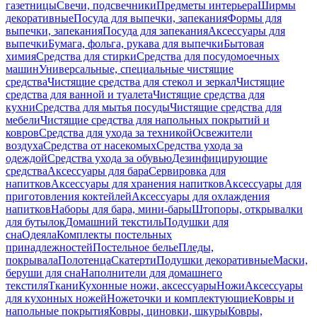
газетницы
Свечи, подсвечники
Предметы интерьера
Ширмы
декоративные
Посуда для выпечки, запекания
Формы для
выпечки, запекания
Посуда для запекания
Аксессуары для
выпечки
Бумага, фольга, рукава для выпечки
Бытовая
химия
Средства для стирки
Средства для посудомоечных
машин
Универсальные, специальные чистящие
средства
Чистящие средства для стекол и зеркал
Чистящие
средства для ванной и туалета
Чистящие средства для
кухни
Средства для мытья посуды
Чистящие средства для
мебели
Чистящие средства для напольных покрытий и
ковров
Средства для ухода за техникой
Освежители
воздуха
Средства от насекомых
Средства ухода за
одеждой
Средства ухода за обувью
Дезинфицирующие
средства
Аксессуары для бара
Сервировка для
напитков
Аксессуары для хранения напитков
Аксессуары для
приготовления коктейлей
Аксессуары для охлаждения
напитков
Наборы для бара, мини-бары
Штопоры, открывалки
для бутылок
Домашний текстиль
Подушки для
сна
Одеяла
Комплекты постельных
принадлежностей
Постельное белье
Пледы,
покрывала
Полотенца
Скатерти
Подушки декоративные
Маски,
беруши для сна
Наполнители для домашнего
текстиля
Ткани
Кухонные ножи, аксессуары
Ножи
Аксессуары
для кухонных ножей
Ножеточки и комплектующие
Ковры и
напольные покрытия
Ковры, циновки, шкуры
Ковры,