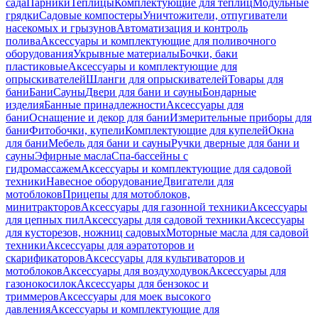
сада
Парники
Теплицы
Комплектующие для теплиц
Модульные
грядки
Садовые компостеры
Уничтожители, отпугиватели
насекомых и грызунов
Автоматизация и контроль
полива
Аксессуары и комплектующие для поливочного
оборудования
Укрывные материалы
Бочки, баки
пластиковые
Аксессуары и комплектующие для
опрыскивателей
Шланги для опрыскивателей
Товары для
бани
Бани
Сауны
Двери для бани и сауны
Бондарные
изделия
Банные принадлежности
Аксессуары для
бани
Оснащение и декор для бани
Измерительные приборы для
бани
Фитобочки, купели
Комплектующие для купелей
Окна
для бани
Мебель для бани и сауны
Ручки дверные для бани и
сауны
Эфирные масла
Спа-бассейны с
гидромассажем
Аксессуары и комплектующие для садовой
техники
Навесное оборудование
Двигатели для
мотоблоков
Прицепы для мотоблоков,
минитракторов
Аксессуары для газонной техники
Аксессуары
для цепных пил
Аксессуары для садовой техники
Аксессуары
для кусторезов, ножниц садовых
Моторные масла для садовой
техники
Аксессуары для аэратоторов и
скарификаторов
Аксессуары для культиваторов и
мотоблоков
Аксессуары для воздуходувок
Аксессуары для
газонокосилок
Аксессуары для бензокос и
триммеров
Аксессуары для моек высокого
давления
Аксессуары и комплектующие для