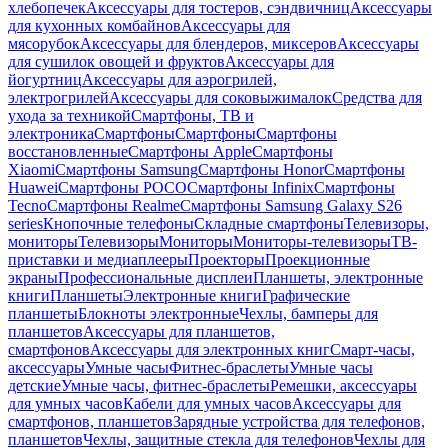
хлебопечек
Аксессуары для тостеров, сэндвичниц
Аксессуары
для кухонных комбайнов
Аксессуары для
мясорубок
Аксессуары для блендеров, миксеров
Аксессуары
для сушилок овощей и фруктов
Аксессуары для
йогуртниц
Аксессуары для аэрогрилей,
электрогрилей
Аксессуары для соковыжималок
Средства для
ухода за техникой
Смартфоны, ТВ и
электроника
Смартфоны
Смартфоны
Смартфоны
восстановленные
Смартфоны Apple
Смартфоны
Xiaomi
Смартфоны Samsung
Смартфоны Honor
Смартфоны
Huawei
Смартфоны POCO
Смартфоны Infinix
Смартфоны
Tecno
Смартфоны Realme
Смартфоны Samsung Galaxy S26
series
Кнопочные телефоны
Складные смартфоны
Телевизоры,
мониторы
Телевизоры
Мониторы
Мониторы-телевизоры
ТВ-
приставки и медиаплееры
Проекторы
Проекционные
экраны
Профессиональные дисплеи
Планшеты, электронные
книги
Планшеты
Электронные книги
Графические
планшеты
Блокноты электронные
Чехлы, бамперы для
планшетов
Аксессуары для планшетов,
смартфонов
Аксессуары для электронных книг
Смарт-часы,
аксессуары
Умные часы
Фитнес-браслеты
Умные часы
детские
Умные часы, фитнес-браслеты
Ремешки, аксессуары
для умных часов
Кабели для умных часов
Аксессуары для
смартфонов, планшетов
Зарядные устройства для телефонов,
планшетов
Чехлы, защитные стекла для телефонов
Чехлы для