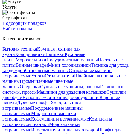
Услуги
Сертификаты
Подборщик подарков
Найти подарки
Категории товаров
Бытовая техника
Крупная техника для
кухни
Холодильники
Вытяжки
Кухонные
плиты
Морозильники
Посудомоечные машины
Настольные
плиты
Винные шкафы
Мини-холодильники
Техника для ухода
за одеждой
Стиральные машины
Стиральные машины
встраиваемые
Утюги
Отпариватели
Швейные, вышивальные
машины
Промышленные швейные
машины
Оверлоки
Сушильные машины, шкафы
Гладильные
системы, прессы
Машинки для удаления катышков
Сушилки
для обуви
Встраиваемая техника, оборудование
Варочные
панели
Духовые шкафы
Холодильники
встраиваемые
Посудомоечные машины
встраиваемые
Микроволновые печи
встраиваемые
Кофемашины встраиваемые
Комплекты
встраиваемой техники
Морозильники
встраиваемые
Измельчители пищевых отходов
Шкафы для