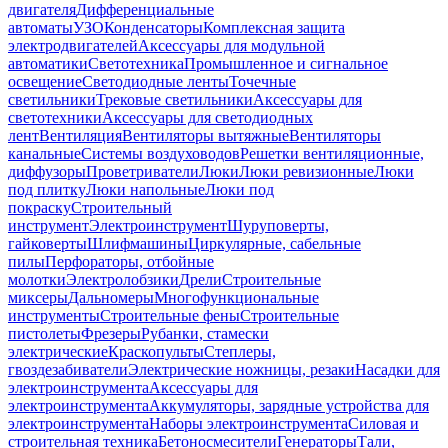
двигателя
Дифференциальные
автоматы
УЗО
Конденсаторы
Комплексная защита
электродвигателей
Аксессуары для модульной
автоматики
Светотехника
Промышленное и сигнальное
освещение
Светодиодные ленты
Точечные
светильники
Трековые светильники
Аксессуары для
светотехники
Аксессуары для светодиодных
лент
Вентиляция
Вентиляторы вытяжные
Вентиляторы
канальные
Системы воздуховодов
Решетки вентиляционные,
диффузоры
Проветриватели
Люки
Люки ревизионные
Люки
под плитку
Люки напольные
Люки под
покраску
Строительный
инструмент
Электроинструмент
Шуруповерты,
гайковерты
Шлифмашины
Циркулярные, сабельные
пилы
Перфораторы, отбойные
молотки
Электролобзики
Дрели
Строительные
миксеры
Дальномеры
Многофункциональные
инструменты
Строительные фены
Строительные
пистолеты
Фрезеры
Рубанки, стамески
электрические
Краскопульты
Степлеры,
гвоздезабиватели
Электрические ножницы, резаки
Насадки для
электроинструмента
Аксессуары для
электроинструмента
Аккумуляторы, зарядные устройства для
электроинструмента
Наборы электроинструмента
Силовая и
строительная техника
Бетоносмесители
Генераторы
Тали,