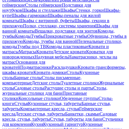
геймерские
Столы геймерские
Подставки для
ноутбуков
Шкафы и стеллажи
Шкафы
Стенки, горки
Шкафы-
купе
Шкафы-гармошки
Шкафы-пеналы для жилой
комнаты
Шкафы с витриной, буфеты
Шкафы, секции в
прихожую
Полки, стеллажи, системы хранения
Шкафы для
ванной комнаты
Вешалки, подставки для зонтов
Комоды,
тумбы
Комоды
Тумбы
Прикроватные тумбы
Обувницы, тумбы в
прихожую
Комоды, тумбы для ванной
Пеленальные столики,
комоды
Тумбы под ТВ
Комоды пластиковые
Кровати и
матрасы
Матрасы
Кровати
Детские кровати
Кроватки для
новорожденных
Надувная мебель
Наматрасники, чехлы на
матрас
Основания для
кроватей
Подматрасники
Раскладушки
Кровати-трансформеры,
шкафы-кровати
Кровати-домики
Столы
Кухонные
столы
Барные столы
Столы письменные,
компьютерные
Детские столы
Туалетные столики
Журнальные
столы
Садовые столы
Растущие столы и парты
Столы,
журнальные столики для бани
Приставные
столики
Консольные столики
Обеденные группы
Столы-
книги
Стулья
Кухонные стулья, табуреты
Барные стулья,
табуреты
Компьютерные кресла, стулья
Геймерские
кресла
Детские стулья, табуреты
Банкетки, скамьи
Садовые
кресла, стулья, табуреты
Стулья, табуреты для бани
Стульчики
для кормления
Кухня
Кухонный гарнитур
Кухонные