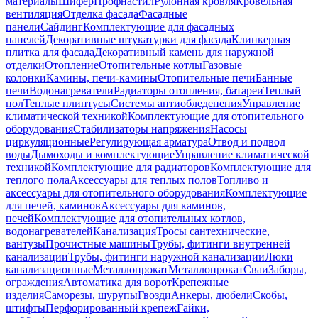
материалы
Шифер
Профнастил
Рулонная кровля
Кровельная
вентиляция
Отделка фасада
Фасадные
панели
Сайдинг
Комплектующие для фасадных
панелей
Декоративные штукатурки для фасада
Клинкерная
плитка для фасада
Декоративный камень для наружной
отделки
Отопление
Отопительные котлы
Газовые
колонки
Камины, печи-камины
Отопительные печи
Банные
печи
Водонагреватели
Радиаторы отопления, батареи
Теплый
пол
Теплые плинтусы
Системы антиобледенения
Управление
климатической техникой
Комплектующие для отопительного
оборудования
Стабилизаторы напряжения
Насосы
циркуляционные
Регулирующая арматура
Отвод и подвод
воды
Дымоходы и комплектующие
Управление климатической
техникой
Комплектующие для радиаторов
Комплектующие для
теплого пола
Аксессуары для теплых полов
Топливо и
аксессуары для отопительного оборудования
Комплектующие
для печей, каминов
Аксессуары для каминов,
печей
Комплектующие для отопительных котлов,
водонагревателей
Канализация
Тросы сантехнические,
вантузы
Прочистные машины
Трубы, фитинги внутренней
канализации
Трубы, фитинги наружной канализации
Люки
канализационные
Металлопрокат
Металлопрокат
Сваи
Заборы,
ограждения
Автоматика для ворот
Крепежные
изделия
Саморезы, шурупы
Гвозди
Анкеры, дюбели
Скобы,
штифты
Перфорированный крепеж
Гайки,