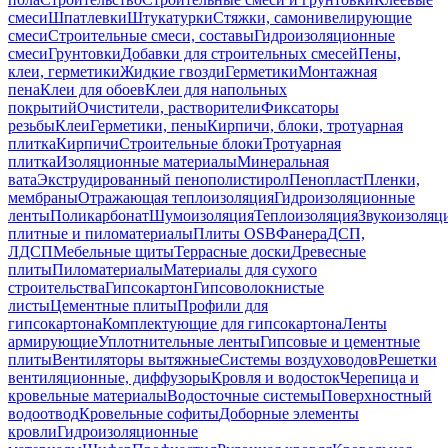
смеси
Шпатлевки
Штукатурки
Стяжки, самонивелирующие
смеси
Строительные смеси, составы
Гидроизоляционные
смеси
Грунтовки
Добавки для строительных смесей
Пены,
клеи, герметики
Жидкие гвозди
Герметики
Монтажная
пена
Клеи для обоев
Клеи для напольных
покрытий
Очистители, растворители
Фиксаторы
резьбы
Клеи
Герметики, пены
Кирпичи, блоки, тротуарная
плитка
Кирпичи
Строительные блоки
Тротуарная
плитка
Изоляционные материалы
Минеральная
вата
Экструдированный пенополистирол
Пенопласт
Пленки,
мембраны
Отражающая теплоизоляция
Гидроизоляционные
ленты
Поликарбонат
Шумоизоляция
Теплоизоляция
Звукоизоляц
плитные и пиломатериалы
Плиты OSB
Фанера
ДСП,
ЛДСП
Мебельные щиты
Террасные доски
Древесные
плиты
Пиломатериалы
Материалы для сухого
строительства
Гипсокартон
Гипсоволокнистые
листы
Цементные плиты
Профили для
гипсокартона
Комплектующие для гипсокартона
Ленты
армирующие
Уплотнительные ленты
Гипсовые и цементные
плиты
Вентиляторы вытяжные
Системы воздуховодов
Решетки
вентиляционные, диффузоры
Кровля и водосток
Черепица и
кровельные материалы
Водосточные системы
Поверхностный
водоотвод
Кровельные софиты
Доборные элементы
кровли
Гидроизоляционные