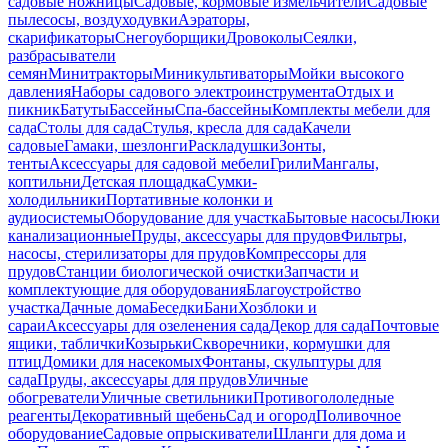
садовые ножницы
Садовые, кормовые измельчители
Садовые
пылесосы, воздуходувки
Аэраторы,
скарификаторы
Снегоуборщики
Дровоколы
Сеялки,
разбрасыватели
семян
Минитракторы
Миникультиваторы
Мойки высокого
давления
Наборы садового электроинструмента
Отдых и
пикник
Батуты
Бассейны
Спа-бассейны
Комплекты мебели для
сада
Столы для сада
Стулья, кресла для сада
Качели
садовые
Гамаки, шезлонги
Раскладушки
Зонты,
тенты
Аксессуары для садовой мебели
Грили
Мангалы,
коптильни
Детская площадка
Сумки-
холодильники
Портативные колонки и
аудиосистемы
Оборудование для участка
Бытовые насосы
Люки
канализационные
Пруды, аксессуары для прудов
Фильтры,
насосы, стерилизаторы для прудов
Компрессоры для
прудов
Станции биологической очистки
Запчасти и
комплектующие для оборудования
Благоустройство
участка
Дачные дома
Беседки
Бани
Хозблоки и
сараи
Аксессуары для озеленения сада
Декор для сада
Почтовые
ящики, таблички
Козырьки
Скворечники, кормушки для
птиц
Домики для насекомых
Фонтаны, скульптуры для
сада
Пруды, аксессуары для прудов
Уличные
обогреватели
Уличные светильники
Противогололедные
реагенты
Декоративный щебень
Сад и огород
Поливочное
оборудование
Садовые опрыскиватели
Шланги для дома и