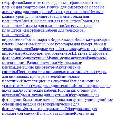
смартфонов
Защитные стекла для смартфонов
Защитные
пленки для смартфонов
Стилусы для смартфонов
Игровые
аксессуары для смартфонов
Чехлы для планшетов
Чехлы с
клавиатурой для планшетов
Защитные стекла для
планшетов
Защитные пленки для планшетов
Сумки для
планшетов
Стилусы для планшетов
Аксессуары для
планшетов, смартфонов
Кабели для телефонов,
планшетов
Фото,
видеосъемка
Фотоаппараты
Видеокамеры
Экшн-камеры
Карты
памяти
Объективы
Вспышки
Аксессуары для камер
Сумки и
чехлы для камер
Зарядные устройства, аккумуляторы для фото,
видеокамер
Аксессуары для объективов
Штативы
Цифровые
фоторамки
Аудиотехника
Мультимедиа акустика
Радиочасы,
метеостанции
Радиоприемники
Музыкальные
центры
Домашние кинотеатры
Акустические
системы
Проигрыватели виниловых пластинок
Аксессуары
для виниловых проигрывателей
Виниловые
пластинки
Инсталляционная акустика
Трансляционные
усилители
Аксессуары для аудиотехники
Комплектующие для
акустики
Акустические кабели
Подставки, стойки для
акустики
Сумки, чехлы для акустики
Оборудование для
фотостудии
Кольцевые лампы
Фоны для фотостудии
Студийное
освещение
Насадки светоформирующие для
фотостудии
Фотозонты, отражатели
Оборудование для
предметной съемки
Вспышки студийные
Комплекты