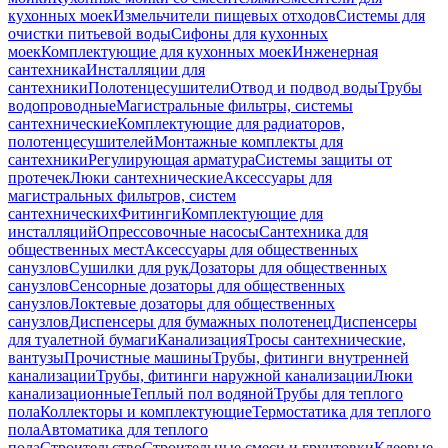
кухонных моек
Измельчители пищевых отходов
Системы для
очистки питьевой воды
Сифоны для кухонных
моек
Комплектующие для кухонных моек
Инженерная
сантехника
Инсталляции для
сантехники
Полотенцесушители
Отвод и подвод воды
Трубы
водопроводные
Магистральные фильтры, системы
сантехнические
Комплектующие для радиаторов,
полотенцесушителей
Монтажные комплекты для
сантехники
Регулирующая арматура
Системы защиты от
протечек
Люки сантехнические
Аксессуары для
магистральных фильтров, систем
сантехнических
Фитинги
Комплектующие для
инсталляций
Опрессовочные насосы
Сантехника для
общественных мест
Аксессуары для общественных
санузлов
Сушилки для рук
Дозаторы для общественных
санузлов
Сенсорные дозаторы для общественных
санузлов
Локтевые дозаторы для общественных
санузлов
Диспенсеры для бумажных полотенец
Диспенсеры
для туалетной бумаги
Канализация
Тросы сантехнические,
вантузы
Прочистные машины
Трубы, фитинги внутренней
канализации
Трубы, фитинги наружной канализации
Люки
канализационные
Теплый пол водяной
Трубы для теплого
пола
Коллекторы и комплектующие
Термостатика для теплого
пола
Автоматика для теплого
пола
Строительство
Строительные смеси и грунтовки
Клеевые