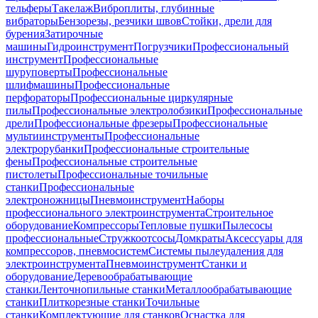
тельферы
Такелаж
Виброплиты, глубинные
вибраторы
Бензорезы, резчики швов
Стойки, дрели для
бурения
Затирочные
машины
Гидроинструмент
Погрузчики
Профессиональный
инструмент
Профессиональные
шуруповерты
Профессиональные
шлифмашины
Профессиональные
перфораторы
Профессиональные циркулярные
пилы
Профессиональные электролобзики
Профессиональные
дрели
Профессиональные фрезеры
Профессиональные
мультиинструменты
Профессиональные
электрорубанки
Профессиональные строительные
фены
Профессиональные строительные
пистолеты
Профессиональные точильные
станки
Профессиональные
электроножницы
Пневмоинструмент
Наборы
профессионального электроинструмента
Строительное
оборудование
Компрессоры
Тепловые пушки
Пылесосы
профессиональные
Стружкоотсосы
Домкраты
Аксессуары для
компрессоров, пневмосистем
Системы пылеудаления для
электроинструмента
Пневмоинструмент
Станки и
оборудование
Деревообрабатывающие
станки
Ленточнопильные станки
Металлообрабатывающие
станки
Плиткорезные станки
Точильные
станки
Комплектующие для станков
Оснастка для