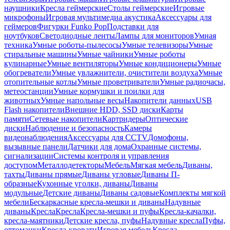
наушники
Кресла геймерские
Столы геймерские
Игровые
микрофоны
Игровая мультимедиа акустика
Аксессуары для
геймеров
Фигурки Funko Pop
Подставки для
ноутбуков
Светодиодные ленты
Лампы для мониторов
Умная
техника
Умные роботы-пылесосы
Умные телевизоры
Умные
стиральные машины
Умные чайники
Умные роботы
кулинарные
Умные вентиляторы
Умные кондиционеры
Умные
обогреватели
Умные увлажнители, очистители воздуха
Умные
отопительные котлы
Умные проветриватели
Умные радиочасы,
метеостанции
Умные кормушки и поилки для
животных
Умные напольные весы
Накопители данных
USB
Flash накопители
Внешние HDD, SSD диски
Карты
памяти
Сетевые накопители
Картридеры
Оптические
диски
Наблюдение и безопасность
Камеры
видеонаблюдения
Аксессуары для CCTV
Домофоны,
вызывные панели
Датчики для дома
Охранные системы,
сигнализации
Системы контроля и управления
доступом
Металлодетекторы
Мебель
Мягкая мебель
Диваны,
тахты
Диваны прямые
Диваны угловые
Диваны П-
образные
Кухонные уголки, диваны
Диваны
модульные
Детские диваны
Диваны садовые
Комплекты мягкой
мебели
Бескаркасные кресла-мешки и диваны
Надувные
диваны
Кресла
Кресла
Кресла-мешки и пуфы
Кресла-качалки,
кресла-маятники
Детские кресла, пуфы
Надувные кресла
Пуфы,
оттоманки
Кресла-кровати
Игровая мебель
Кресла