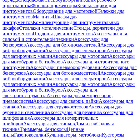
пространства
Фонари, прожекторы
Кейсы, ящики для
инструментов
Оборудование для мастерской
Тележки для
инструментов
Магниты
Шкафы для
инструментов
Комплектующие для инструментальных
шкафов
Стеллажи металлические
Стенды, держатели для
инструментов
Поддоны для инструментов
Аксессуары для
силовой и строительной техники
Аксессуары для
бензорезов
Аксессуары для бетоносмесителей
Аксессуары для
виброоборудования
Аксессуары для генераторов
Аксессуары
для затирочных машин
Аксессуары для мотопомп
Аксессуары
для мотобуров и бензобуров
Аксессуары для строительного
инструмента
Аксессуары пневмооборудования
Аксессуары для
бензорезов
Аксессуары для бетоносмесителей
Аксессуары для
виброоборудования
Аксессуары для генераторов
Аксессуары
для затирочных машин
Аксессуары для мотопомп
Аксессуары
для мотобуров и бензобуров
Аксессуары для
электроинструмента
Аксессуары для компрессоров,
пневмосистем
Аксессуары для сварки, пайки
Аксессуары для
станков
Аксессуары для стружкоотсосов
Аксессуары для
бурения и сверления
Аксессуары для резания
Аксессуары для
шлифования
Аксессуары для измерительных
приборов
Аксессуары для станков
Дом и сад
Садовая
техника
Триммеры, бензокосы
Цепные
пилы
Газонокосилки
Культиваторы, мотоблоки
Кусторезы,