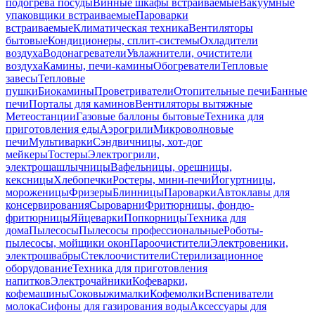
подогрева посуды
Винные шкафы встраиваемые
Вакуумные
упаковщики встраиваемые
Пароварки
встраиваемые
Климатическая техника
Вентиляторы
бытовые
Кондиционеры, сплит-системы
Охладители
воздуха
Водонагреватели
Увлажнители, очистители
воздуха
Камины, печи-камины
Обогреватели
Тепловые
завесы
Тепловые
пушки
Биокамины
Проветриватели
Отопительные печи
Банные
печи
Порталы для каминов
Вентиляторы вытяжные
Метеостанции
Газовые баллоны бытовые
Техника для
приготовления еды
Аэрогрили
Микроволновые
печи
Мультиварки
Сэндвичницы, хот-дог
мейкеры
Тостеры
Электрогрили,
электрошашлычницы
Вафельницы, орешницы,
кексницы
Хлебопечки
Ростеры, мини-печи
Йогуртницы,
мороженицы
Фризеры
Блинницы
Пароварки
Автоклавы для
консервирования
Сыроварни
Фритюрницы, фондю-
фритюрницы
Яйцеварки
Попкорницы
Техника для
дома
Пылесосы
Пылесосы профессиональные
Роботы-
пылесосы, мойщики окон
Пароочистители
Электровеники,
электрошвабры
Стеклоочистители
Стерилизационное
оборудование
Техника для приготовления
напитков
Электрочайники
Кофеварки,
кофемашины
Соковыжималки
Кофемолки
Вспениватели
молока
Сифоны для газирования воды
Аксессуары для