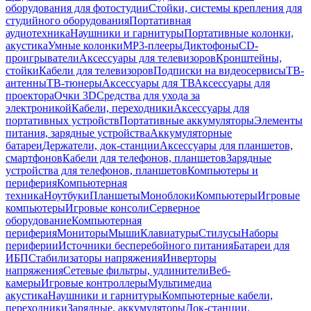
оборудования для фотостудии
Стойки, системы крепления для
студийного оборудования
Портативная
аудиотехника
Наушники и гарнитуры
Портативные колонки,
акустика
Умные колонки
MP3-плееры
Диктофоны
CD-
проигрыватели
Аксессуары для телевизоров
Кронштейны,
стойки
Кабели для телевизоров
Подписки на видеосервисы
ТВ-
антенны
ТВ-тюнеры
Аксессуары для ТВ
Аксессуары для
проектора
Очки 3D
Средства для ухода за
электроникой
Кабели, переходники
Аксессуары для
портативных устройств
Портативные аккумуляторы
Элементы
питания, зарядные устройства
Аккумуляторные
батареи
Держатели, док-станции
Аксессуары для планшетов,
смартфонов
Кабели для телефонов, планшетов
Зарядные
устройства для телефонов, планшетов
Компьютеры и
периферия
Компьютерная
техника
Ноутбуки
Планшеты
Моноблоки
Компьютеры
Игровые
компьютеры
Игровые консоли
Серверное
оборудование
Компьютерная
периферия
Мониторы
Мыши
Клавиатуры
Стилусы
Наборы
периферии
Источники бесперебойного питания
Батареи для
ИБП
Стабилизаторы напряжения
Инверторы
напряжения
Сетевые фильтры, удлинители
Веб-
камеры
Игровые контроллеры
Мультимедиа
акустика
Наушники и гарнитуры
Компьютерные кабели,
переходники
Зарядные, аккумуляторы
Док-станции,