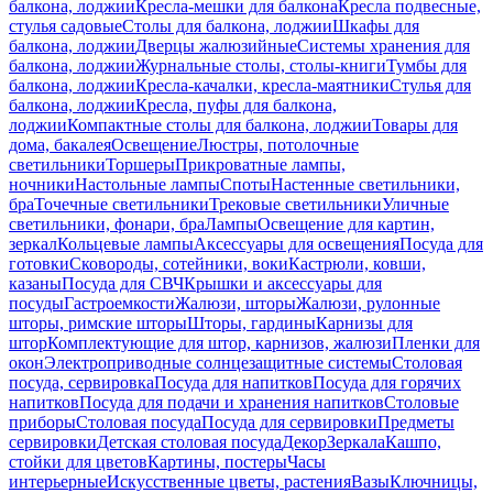
балкона, лоджии
Кресла-мешки для балкона
Кресла подвесные,
стулья садовые
Столы для балкона, лоджии
Шкафы для
балкона, лоджии
Дверцы жалюзийные
Системы хранения для
балкона, лоджии
Журнальные столы, столы-книги
Тумбы для
балкона, лоджии
Кресла-качалки, кресла-маятники
Стулья для
балкона, лоджии
Кресла, пуфы для балкона,
лоджии
Компактные столы для балкона, лоджии
Товары для
дома, бакалея
Освещение
Люстры, потолочные
светильники
Торшеры
Прикроватные лампы,
ночники
Настольные лампы
Споты
Настенные светильники,
бра
Точечные светильники
Трековые светильники
Уличные
светильники, фонари, бра
Лампы
Освещение для картин,
зеркал
Кольцевые лампы
Аксессуары для освещения
Посуда для
готовки
Сковороды, сотейники, воки
Кастрюли, ковши,
казаны
Посуда для СВЧ
Крышки и аксессуары для
посуды
Гастроемкости
Жалюзи, шторы
Жалюзи, рулонные
шторы, римские шторы
Шторы, гардины
Карнизы для
штор
Комплектующие для штор, карнизов, жалюзи
Пленки для
окон
Электроприводные солнцезащитные системы
Столовая
посуда, сервировка
Посуда для напитков
Посуда для горячих
напитков
Посуда для подачи и хранения напитков
Столовые
приборы
Столовая посуда
Посуда для сервировки
Предметы
сервировки
Детская столовая посуда
Декор
Зеркала
Кашпо,
стойки для цветов
Картины, постеры
Часы
интерьерные
Искусственные цветы, растения
Вазы
Ключницы,