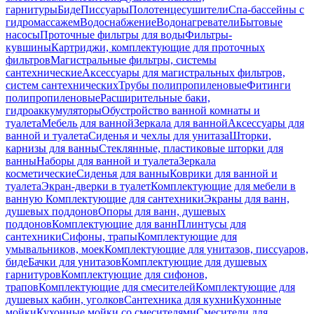
гарнитуры
Биде
Писсуары
Полотенцесушители
Спа-бассейны с
гидромассажем
Водоснабжение
Водонагреватели
Бытовые
насосы
Проточные фильтры для воды
Фильтры-
кувшины
Картриджи, комплектующие для проточных
фильтров
Магистральные фильтры, системы
сантехнические
Аксессуары для магистральных фильтров,
систем сантехнических
Трубы полипропиленовые
Фитинги
полипропиленовые
Расширительные баки,
гидроаккумуляторы
Обустройство ванной комнаты и
туалета
Мебель для ванной
Зеркала для ванной
Аксессуары для
ванной и туалета
Сиденья и чехлы для унитаза
Шторки,
карнизы для ванны
Стеклянные, пластиковые шторки для
ванны
Наборы для ванной и туалета
Зеркала
косметические
Сиденья для ванны
Коврики для ванной и
туалета
Экран-дверки в туалет
Комплектующие для мебели в
ванную
Комплектующие для сантехники
Экраны для ванн,
душевых поддонов
Опоры для ванн, душевых
поддонов
Комплектующие для ванн
Плинтусы для
сантехники
Сифоны, трапы
Комплектующие для
умывальников, моек
Комплектующие для унитазов, писсуаров,
биде
Бачки для унитазов
Комплектующие для душевых
гарнитуров
Комплектующие для сифонов,
трапов
Комплектующие для смесителей
Комплектующие для
душевых кабин, уголков
Сантехника для кухни
Кухонные
мойки
Кухонные мойки со смесителями
Смесители для