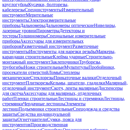
круглогубцы
Кусачки, болторезы,
кабелерезы
Специнструменты
Измерительный
инструмент
Мерительные
инструменты
Электроизмерительные
приборы
Дальномеры
Дальномеры оптические
Нивелиры,
лазерные уровни
Пирометры
Детекторы и
тестеры
Толщиномеры
Специальные измерительные
приборы
Аксессуары для измерительных
приборов
Разметочный инструмент
Разметочные
инструменты
Инструменты для нарезки резьбы
Маркеры,
карандаши строительные
Клейма ударные
Строительно-
монтажный инструмент
Заклепочники
Труборезы,
трубогибы
Ножи строительные
Мультитулы
Пробойники,
просекатели отверстий
Ломы
Степлеры
механические
Стеклорезы
Прикаточные валики
Отделочный
инструмент
Плиткорезы
Кельмы, шпатели, гладилки
Малярный,
отделочный инструмент
Скотч, ленты малярные
Диспенсеры
для скотча
Аксессуары для малярных, отделочных
работ
Пленки строительные
Лестницы и стремянки
Лестницы,
стремянки
Чердачные лестницы
Элементы
лестниц
Подъемники строительные
Спецодежда и средства
защиты
Средства индивидуальной
защиты
Огнетушители
Сумки, пояса для
инструментов
Производственная
одежда
Спецодежда
Спецобувь
Организация рабочего