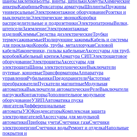
шайбы
Заклепки
Болты, винты, шпильки
Хомуты
Химические
анкеры
Карабины
Фиксаторы арматуры
Шплинты
Пружины
универсальные
Электромонтажное оборудование
Розетки и
выключатели
Электрические звонки
Коробки
распределительные и подрозетники
Электропатроны
Вилки,
штепсели
Заземление
Электромонтажные
изделия
Клеммы
Средства диэлектрические
Трубки
термоусаживаемые
Изолирующие зажимы
Кабель и системы
для прокладки
Короба, трубы, металлорукав
Силовой
кабель
Наконечники, гильзы кабельные
Аксессуары для труб,
коробов
Кабельный крепеж
Арматура СИП
Электрощитовое
оборудование
Электрощиты
Аксессуары для
электрощита
Шины электротехнические
Выключатели
путевые, концевые
Трансформаторы
Аппаратура
управления
Рубильники
Предохранители
Частотные
преобразователи
Пускатели магнитные
Модульная
автоматика
Выключатели автоматические
Реле
Выключатели
нагрузки
Контакторы
Дополнительное модульное
оборудование
УЗИП
Автоматика пуска
двигателя
Дифференциальные
автоматы
УЗО
Конденсаторы
Комплексная защита
электродвигателей
Аксессуары для модульной
автоматики
Приборы учета
Счетчики газа
Счетчики
электроэнергии
Счетчики воды
Ремонт и отделка
Напольные
покрытия и