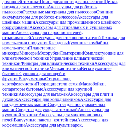
домашней техники
Принадлежности для пылесосов
Щетки,
насадки для пылесосов
Аксессуары для роботов-
пылесосов
Расходные материалы для пылесосов
Станции,
аккумуляторы для роботов-пылесосов
Аксессуары для
швейных машин
Аксессуары для промышленного швейного
оборудования
Аксессуары для стиральных и сушильных
машин
Аксессуары для пароочистителей,
отпаривателей
Аксессуары для стеклоочистителей
Техника для
измельчения продуктов
Блендеры
Кухонные комбайны,
измельчители
Планетарные
миксеры
Миксеры
Мясорубки
Ломтерезки
Комплектующие для
климатической техники
Управление климатической
техникой
Фильтры для климатической техники
Аксессуары для
климатической техники
Мелкая техника
Весы кухонные,
бытовые
Сушилки для овощей и
фруктов
Вакууматоры
Открывалки,
картофелечистки
Проращиватели семян
Маслобойки,
сепараторы бытовые
Аксессуары для крупной
техники
Аксессуары для вытяжек
Аксессуары для плит и
духовок
Аксессуары для холодильников
Аксессуары для
посудомоечных машин
Средства для посудомоечных
машин
Средства для ухода за техникой
Аксессуары для
кухонной техники
Аксессуары для микроволновых
печей
Вакуумные пакеты, контейнеры
Аксессуары для
кофемашин
Аксессуары для мультиварок,