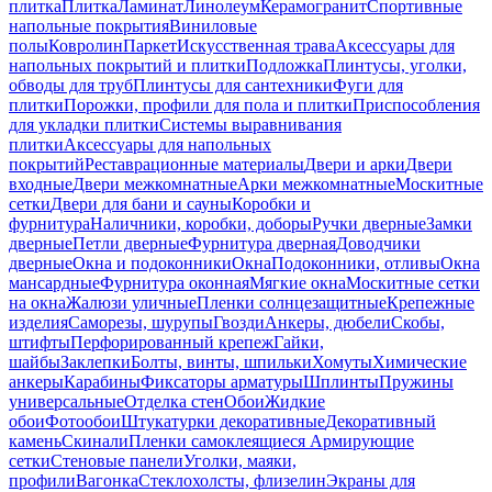
плитка
Плитка
Ламинат
Линолеум
Керамогранит
Спортивные
напольные покрытия
Виниловые
полы
Ковролин
Паркет
Искусственная трава
Аксессуары для
напольных покрытий и плитки
Подложка
Плинтусы, уголки,
обводы для труб
Плинтусы для сантехники
Фуги для
плитки
Порожки, профили для пола и плитки
Приспособления
для укладки плитки
Системы выравнивания
плитки
Аксессуары для напольных
покрытий
Реставрационные материалы
Двери и арки
Двери
входные
Двери межкомнатные
Арки межкомнатные
Москитные
сетки
Двери для бани и сауны
Коробки и
фурнитура
Наличники, коробки, доборы
Ручки дверные
Замки
дверные
Петли дверные
Фурнитура дверная
Доводчики
дверные
Окна и подоконники
Окна
Подоконники, отливы
Окна
мансардные
Фурнитура оконная
Мягкие окна
Москитные сетки
на окна
Жалюзи уличные
Пленки солнцезащитные
Крепежные
изделия
Саморезы, шурупы
Гвозди
Анкеры, дюбели
Скобы,
штифты
Перфорированный крепеж
Гайки,
шайбы
Заклепки
Болты, винты, шпильки
Хомуты
Химические
анкеры
Карабины
Фиксаторы арматуры
Шплинты
Пружины
универсальные
Отделка стен
Обои
Жидкие
обои
Фотообои
Штукатурки декоративные
Декоративный
камень
Скинали
Пленки самоклеящиеся
Армирующие
сетки
Стеновые панели
Уголки, маяки,
профили
Вагонка
Стеклохолсты, флизелин
Экраны для