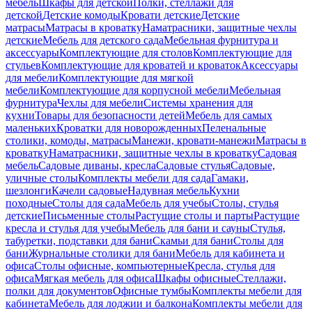
мебель
Шкафы для детской
Полки, стеллажи для
детской
Детские комоды
Кровати детские
Детские
матрасы
Матрасы в кроватку
Наматрасники, защитные чехлы
детские
Мебель для детского сада
Мебельная фурнитура и
аксессуары
Комплектующие для столов
Комплектующие для
стульев
Комплектующие для кроватей и кроваток
Аксессуары
для мебели
Комплектующие для мягкой
мебели
Комплектующие для корпусной мебели
Мебельная
фурнитура
Чехлы для мебели
Системы хранения для
кухни
Товары для безопасности детей
Мебель для самых
маленьких
Кроватки для новорожденных
Пеленальные
столики, комоды, матрасы
Манежи, кровати-манежи
Матрасы в
кроватку
Наматрасники, защитные чехлы в кроватку
Садовая
мебель
Садовые диваны, кресла
Садовые стулья
Садовые,
уличные столы
Комплекты мебели для сада
Гамаки,
шезлонги
Качели садовые
Надувная мебель
Кухни
походные
Столы для сада
Мебель для учебы
Столы, стулья
детские
Письменные столы
Растущие столы и парты
Растущие
кресла и стулья для учебы
Мебель для бани и сауны
Стулья,
табуретки, подставки для бани
Скамьи для бани
Столы для
бани
Журнальные столики для бани
Мебель для кабинета и
офиса
Столы офисные, компьютерные
Кресла, стулья для
офиса
Мягкая мебель для офиса
Шкафы офисные
Стеллажи,
полки для документов
Офисные тумбы
Комплекты мебели для
кабинета
Мебель для лоджии и балкона
Комплекты мебели для