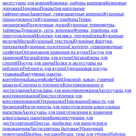
аксессуары для ковров
Коврики, наборы ковриков
Ковровые
дорожки
Циновки
Покрытия напольные
тафтинговые
Защитные, грязезащитные коврики
Кухонные
принадлежности
Кухонные приборы
Терки,
овощерезки
Разделочные доски
Кухонные термометры,
таймеры
Дуршлаги, сита, воронки
Формы, приборы для
приготовления
Молотки для мяса, тендерайзеры
Кухонные
мелочи
Миски
Кухонный текстиль
Кухонные фартуки,
прихватки
Кухонные полотенца
Скатерти, сервировочные
салфетки
Организация хранения на кухне
Посуда для
хранения
Органайзеры для кухни
Органайзеры для
специй
Посуда для ланча
Полки и аксессуары на
рейлинги
Рейлинги для кухни
Одноразовая посуда,
упаковка
Вакуумные пакеты,
контейнеры
Бакалея
Кофе
Чай
Цикорий, какао, горячий
шоколад
Сиропы и топпинги
Консервирование и
дистилляция
Автоклавы для консервирования
Аксессуары для
консервирования
Приспособления для
консервирования
Открывалки
Пивоварни
Емкости для
брожения
Ингредиенты для приготовления алкогольных
напитков
Аксессуары для приготовления и хранения
алкогольных напитков
Комплектующие для
дистилляторов
Прессы, дробилки для виноделия и
пивоварения
Дистилляторы бытовые
Уборочный
инвентарь
Швабры, насадки
Ведра, тазы для уборки
Наборы