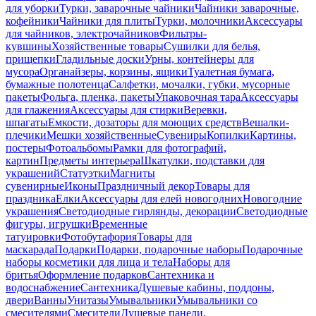
для уборки
Турки, заварочные чайники
Чайники заварочные,
кофейники
Чайники для плиты
Турки, молочники
Аксессуары
для чайников, электрочайников
Фильтры-
кувшины
Хозяйственные товары
Сушилки для белья,
прищепки
Гладильные доски
Урны, контейнеры для
мусора
Органайзеры, корзины, ящики
Туалетная бумага,
бумажные полотенца
Салфетки, мочалки, губки, мусорные
пакеты
Фольга, пленка, пакеты
Упаковочная тара
Аксессуары
для глажения
Аксессуары для стирки
Веревки,
шпагаты
Емкости, дозаторы для моющих средств
Вешалки-
плечики
Мешки хозяйственные
Сувениры
Копилки
Картины,
постеры
Фотоальбомы
Рамки для фотографий,
картин
Предметы интерьера
Шкатулки, подставки для
украшений
Статуэтки
Магниты
сувенирные
Иконы
Праздничный декор
Товары для
праздника
Елки
Аксессуары для елей новогодних
Новогодние
украшения
Светодиодные гирлянды, декорации
Светодиодные
фигуры, игрушки
Временные
татуировки
Фотобутафория
Товары для
маскарада
Подарки
Подарки, подарочные наборы
Подарочные
наборы косметики для лица и тела
Наборы для
бритья
Оформление подарков
Сантехника и
водоснабжение
Сантехника
Душевые кабины, поддоны,
двери
Ванны
Унитазы
Умывальники
Умывальники со
смесителями
Смесители
Душевые панели,