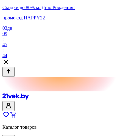
Скидки до 80% ко Дню Рождения!
промокод HAPPY22
03
дн
09
:
45
:
44
Каталог товаров