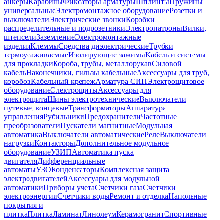
анкеры
Карабины
Фиксаторы арматуры
Шплинты
Пружины
универсальные
Электромонтажное оборудование
Розетки и
выключатели
Электрические звонки
Коробки
распределительные и подрозетники
Электропатроны
Вилки,
штепсели
Заземление
Электромонтажные
изделия
Клеммы
Средства диэлектрические
Трубки
термоусаживаемые
Изолирующие зажимы
Кабель и системы
для прокладки
Короба, трубы, металлорукав
Силовой
кабель
Наконечники, гильзы кабельные
Аксессуары для труб,
коробов
Кабельный крепеж
Арматура СИП
Электрощитовое
оборудование
Электрощиты
Аксессуары для
электрощита
Шины электротехнические
Выключатели
путевые, концевые
Трансформаторы
Аппаратура
управления
Рубильники
Предохранители
Частотные
преобразователи
Пускатели магнитные
Модульная
автоматика
Выключатели автоматические
Реле
Выключатели
нагрузки
Контакторы
Дополнительное модульное
оборудование
УЗИП
Автоматика пуска
двигателя
Дифференциальные
автоматы
УЗО
Конденсаторы
Комплексная защита
электродвигателей
Аксессуары для модульной
автоматики
Приборы учета
Счетчики газа
Счетчики
электроэнергии
Счетчики воды
Ремонт и отделка
Напольные
покрытия и
плитка
Плитка
Ламинат
Линолеум
Керамогранит
Спортивные