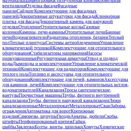
материалы
Шифер
Профнастил
Рулонная кровля
Кровельная
вентиляция
Отделка фасада
Фасадные
панели
Сайдинг
Комплектующие для фасадных
панелей
Декоративные штукатурки для фасада
Клинкерная
плитка для фасада
Декоративный камень для наружной
отделки
Отопление
Отопительные котлы
Газовые
колонки
Камины, печи-камины
Отопительные печи
Банные
печи
Водонагреватели
Радиаторы отопления, батареи
Теплый
пол
Теплые плинтусы
Системы антиобледенения
Управление
климатической техникой
Комплектующие для отопительного
оборудования
Стабилизаторы напряжения
Насосы
циркуляционные
Регулирующая арматура
Отвод и подвод
воды
Дымоходы и комплектующие
Управление климатической
техникой
Комплектующие для радиаторов
Комплектующие для
теплого пола
Топливо и аксессуары для отопительного
оборудования
Комплектующие для печей, каминов
Аксессуары
для каминов, печей
Комплектующие для отопительных котлов,
водонагревателей
Канализация
Тросы сантехнические,
вантузы
Прочистные машины
Трубы, фитинги внутренней
канализации
Трубы, фитинги наружной канализации
Люки
канализационные
Металлопрокат
Металлопрокат
Сваи
Заборы,
ограждения
Автоматика для ворот
Крепежные
изделия
Саморезы, шурупы
Гвозди
Анкеры, дюбели
Скобы,
штифты
Перфорированный крепеж
Гайки,
шайбы
Заклепки
Болты, винты, шпильки
Хомуты
Химические