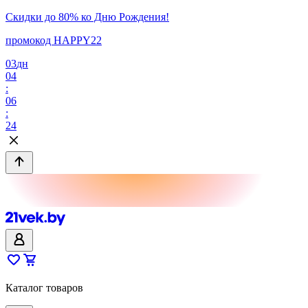
Скидки до 80% ко Дню Рождения!
промокод HAPPY22
03
дн
04
:
06
:
24
Каталог товаров