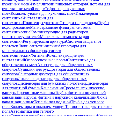
кухонных моек
Измельчители пищевых отходов
Системы для
очистки питьевой воды
Сифоны для кухонных
моек
Комплектующие для кухонных моек
Инженерная
сантехника
Инсталляции для
сантехники
Полотенцесушители
Отвод и подвод воды
Трубы
водопроводные
Магистральные фильтры, системы
сантехнические
Комплектующие для радиаторов,
полотенцесушителей
Монтажные комплекты для
сантехники
Регулирующая арматура
Системы защиты от
протечек
Люки сантехнические
Аксессуары для
магистральных фильтров, систем
сантехнических
Фитинги
Комплектующие для
инсталляций
Опрессовочные насосы
Сантехника для
общественных мест
Аксессуары для общественных
санузлов
Сушилки для рук
Дозаторы для общественных
санузлов
Сенсорные дозаторы для общественных
санузлов
Локтевые дозаторы для общественных
санузлов
Диспенсеры для бумажных полотенец
Диспенсеры
для туалетной бумаги
Канализация
Тросы сантехнические,
вантузы
Прочистные машины
Трубы, фитинги внутренней
канализации
Трубы, фитинги наружной канализации
Люки
канализационные
Теплый пол водяной
Трубы для теплого
пола
Коллекторы и комплектующие
Термостатика для теплого
пола
Автоматика для теплого
пола
Строительство
Строительные смеси и грунтовки
Клеевые