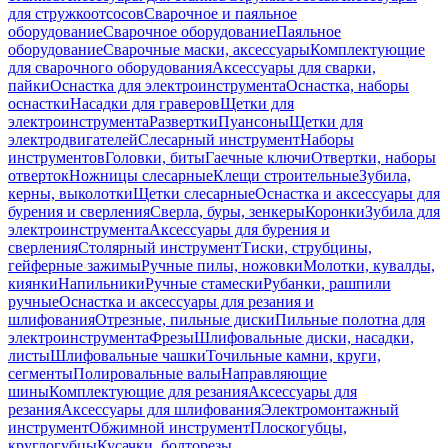
для стружкоотсосов
Сварочное и паяльное
оборудование
Сварочное оборудование
Паяльное
оборудование
Сварочные маски, аксессуары
Комплектующие
для сварочного оборудования
Аксессуары для сварки,
пайки
Оснастка для электроинструмента
Оснастка, наборы
оснастки
Насадки для граверов
Щетки для
электроинструмента
Развертки
Пуансоны
Щетки для
электродвигателей
Слесарный инструмент
Наборы
инструментов
Головки, биты
Гаечные ключи
Отвертки, наборы
отверток
Ножницы слесарные
Клещи строительные
Зубила,
керны, выколотки
Щетки слесарные
Оснастка и аксессуары для
бурения и сверления
Сверла, буры, зенкеры
Коронки
Зубила для
электроинструмента
Аксессуары для бурения и
сверления
Столярный инструмент
Тиски, струбцины,
гейферные зажимы
Ручные пилы, ножовки
Молотки, кувалды,
киянки
Напильники
Ручные стамески
Рубанки, рашпили
ручные
Оснастка и аксессуары для резания и
шлифования
Отрезные, пильные диски
Пильные полотна для
электроинструмента
Фрезы
Шлифовальные диски, насадки,
листы
Шлифовальные чашки
Точильные камни, круги,
сегменты
Полировальные валы
Направляющие
шины
Комплектующие для резания
Аксессуары для
резания
Аксессуары для шлифования
Электромонтажный
инструмент
Обжимной инструмент
Плоскогубцы,
круглогубцы
Кусачки, болторезы,