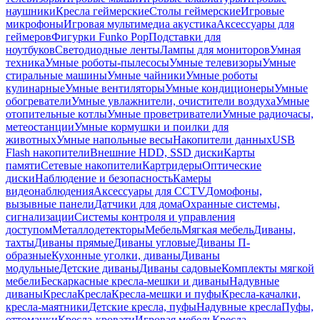
наушники
Кресла геймерские
Столы геймерские
Игровые
микрофоны
Игровая мультимедиа акустика
Аксессуары для
геймеров
Фигурки Funko Pop
Подставки для
ноутбуков
Светодиодные ленты
Лампы для мониторов
Умная
техника
Умные роботы-пылесосы
Умные телевизоры
Умные
стиральные машины
Умные чайники
Умные роботы
кулинарные
Умные вентиляторы
Умные кондиционеры
Умные
обогреватели
Умные увлажнители, очистители воздуха
Умные
отопительные котлы
Умные проветриватели
Умные радиочасы,
метеостанции
Умные кормушки и поилки для
животных
Умные напольные весы
Накопители данных
USB
Flash накопители
Внешние HDD, SSD диски
Карты
памяти
Сетевые накопители
Картридеры
Оптические
диски
Наблюдение и безопасность
Камеры
видеонаблюдения
Аксессуары для CCTV
Домофоны,
вызывные панели
Датчики для дома
Охранные системы,
сигнализации
Системы контроля и управления
доступом
Металлодетекторы
Мебель
Мягкая мебель
Диваны,
тахты
Диваны прямые
Диваны угловые
Диваны П-
образные
Кухонные уголки, диваны
Диваны
модульные
Детские диваны
Диваны садовые
Комплекты мягкой
мебели
Бескаркасные кресла-мешки и диваны
Надувные
диваны
Кресла
Кресла
Кресла-мешки и пуфы
Кресла-качалки,
кресла-маятники
Детские кресла, пуфы
Надувные кресла
Пуфы,
оттоманки
Кресла-кровати
Игровая мебель
Кресла