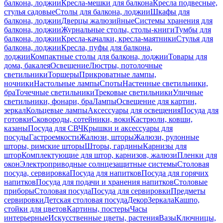
балкона, лоджии
Кресла-мешки для балкона
Кресла подвесные,
стулья садовые
Столы для балкона, лоджии
Шкафы для
балкона, лоджии
Дверцы жалюзийные
Системы хранения для
балкона, лоджии
Журнальные столы, столы-книги
Тумбы для
балкона, лоджии
Кресла-качалки, кресла-маятники
Стулья для
балкона, лоджии
Кресла, пуфы для балкона,
лоджии
Компактные столы для балкона, лоджии
Товары для
дома, бакалея
Освещение
Люстры, потолочные
светильники
Торшеры
Прикроватные лампы,
ночники
Настольные лампы
Споты
Настенные светильники,
бра
Точечные светильники
Трековые светильники
Уличные
светильники, фонари, бра
Лампы
Освещение для картин,
зеркал
Кольцевые лампы
Аксессуары для освещения
Посуда для
готовки
Сковороды, сотейники, воки
Кастрюли, ковши,
казаны
Посуда для СВЧ
Крышки и аксессуары для
посуды
Гастроемкости
Жалюзи, шторы
Жалюзи, рулонные
шторы, римские шторы
Шторы, гардины
Карнизы для
штор
Комплектующие для штор, карнизов, жалюзи
Пленки для
окон
Электроприводные солнцезащитные системы
Столовая
посуда, сервировка
Посуда для напитков
Посуда для горячих
напитков
Посуда для подачи и хранения напитков
Столовые
приборы
Столовая посуда
Посуда для сервировки
Предметы
сервировки
Детская столовая посуда
Декор
Зеркала
Кашпо,
стойки для цветов
Картины, постеры
Часы
интерьерные
Искусственные цветы, растения
Вазы
Ключницы,