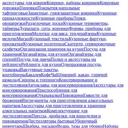
аксессуары для ковров
Коврики, наборы ковриков
Ковровые
дорожки
Циновки
Покрытия напольные
тафтинговые
Защитные, грязезащитные коврики
Кухонные
принадлежности
Кухонные приборы
Терки,
овощерезки
Разделочные доски
Кухонные термометры,
таймеры
Дуршлаги, сита, воронки
Формы, приборы для
приготовления
Молотки для мяса, тендерайзеры
Кухонные
мелочи
Миски
Кухонный текстиль
Кухонные фартуки,
прихватки
Кухонные полотенца
Скатерти, сервировочные
салфетки
Организация хранения на кухне
Посуда для
хранения
Органайзеры для кухни
Органайзеры для
специй
Посуда для ланча
Полки и аксессуары на
рейлинги
Рейлинги для кухни
Одноразовая посуда,
упаковка
Вакуумные пакеты,
контейнеры
Бакалея
Кофе
Чай
Цикорий, какао, горячий
шоколад
Сиропы и топпинги
Консервирование и
дистилляция
Автоклавы для консервирования
Аксессуары для
консервирования
Приспособления для
консервирования
Открывалки
Пивоварни
Емкости для
брожения
Ингредиенты для приготовления алкогольных
напитков
Аксессуары для приготовления и хранения
алкогольных напитков
Комплектующие для
дистилляторов
Прессы, дробилки для виноделия и
пивоварения
Дистилляторы бытовые
Уборочный
инвентарь
Швабры, насадки
Ведра, тазы для уборки
Наборы