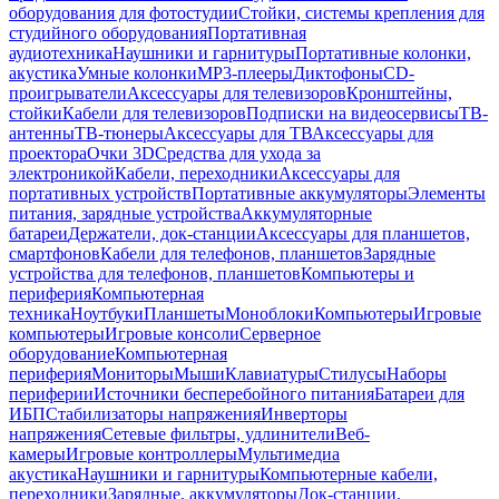
оборудования для фотостудии
Стойки, системы крепления для
студийного оборудования
Портативная
аудиотехника
Наушники и гарнитуры
Портативные колонки,
акустика
Умные колонки
MP3-плееры
Диктофоны
CD-
проигрыватели
Аксессуары для телевизоров
Кронштейны,
стойки
Кабели для телевизоров
Подписки на видеосервисы
ТВ-
антенны
ТВ-тюнеры
Аксессуары для ТВ
Аксессуары для
проектора
Очки 3D
Средства для ухода за
электроникой
Кабели, переходники
Аксессуары для
портативных устройств
Портативные аккумуляторы
Элементы
питания, зарядные устройства
Аккумуляторные
батареи
Держатели, док-станции
Аксессуары для планшетов,
смартфонов
Кабели для телефонов, планшетов
Зарядные
устройства для телефонов, планшетов
Компьютеры и
периферия
Компьютерная
техника
Ноутбуки
Планшеты
Моноблоки
Компьютеры
Игровые
компьютеры
Игровые консоли
Серверное
оборудование
Компьютерная
периферия
Мониторы
Мыши
Клавиатуры
Стилусы
Наборы
периферии
Источники бесперебойного питания
Батареи для
ИБП
Стабилизаторы напряжения
Инверторы
напряжения
Сетевые фильтры, удлинители
Веб-
камеры
Игровые контроллеры
Мультимедиа
акустика
Наушники и гарнитуры
Компьютерные кабели,
переходники
Зарядные, аккумуляторы
Док-станции,