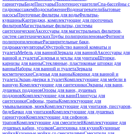
гарнитуры
Биде
Писсуары
Полотенцесушители
Спа-бассейны с
гидромассажем
Водоснабжение
Водонагреватели
Бытовые
насосы
Проточные фильтры для воды
Фильтры-
кувшины
Картриджи, комплектующие для проточных
фильтров
Магистральные фильтры, системы
сантехнические
Аксессуары для магистральных фильтров,
систем сантехнических
Трубы полипропиленовые
Фитинги
полипропиленовые
Расширительные баки,
гидроаккумуляторы
Обустройство ванной комнаты и
туалета
Мебель для ванной
Зеркала для ванной
Аксессуары для
ванной и туалета
Сиденья и чехлы для унитаза
Шторки,
карнизы для ванны
Стеклянные, пластиковые шторки для
ванны
Наборы для ванной и туалета
Зеркала
косметические
Сиденья для ванны
Коврики для ванной и
туалета
Экран-дверки в туалет
Комплектующие для мебели в
ванную
Комплектующие для сантехники
Экраны для ванн,
душевых поддонов
Опоры для ванн, душевых
поддонов
Комплектующие для ванн
Плинтусы для
сантехники
Сифоны, трапы
Комплектующие для
умывальников, моек
Комплектующие для унитазов, писсуаров,
биде
Бачки для унитазов
Комплектующие для душевых
гарнитуров
Комплектующие для сифонов,
трапов
Комплектующие для смесителей
Комплектующие для
душевых кабин, уголков
Сантехника для кухни
Кухонные
мойки
Кухонные мойки со смесителями
Смесители для