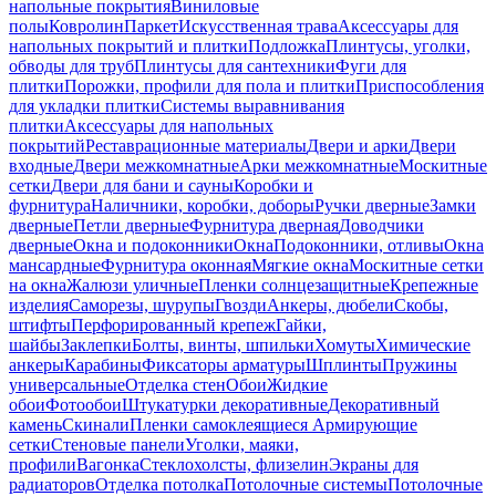
напольные покрытия
Виниловые
полы
Ковролин
Паркет
Искусственная трава
Аксессуары для
напольных покрытий и плитки
Подложка
Плинтусы, уголки,
обводы для труб
Плинтусы для сантехники
Фуги для
плитки
Порожки, профили для пола и плитки
Приспособления
для укладки плитки
Системы выравнивания
плитки
Аксессуары для напольных
покрытий
Реставрационные материалы
Двери и арки
Двери
входные
Двери межкомнатные
Арки межкомнатные
Москитные
сетки
Двери для бани и сауны
Коробки и
фурнитура
Наличники, коробки, доборы
Ручки дверные
Замки
дверные
Петли дверные
Фурнитура дверная
Доводчики
дверные
Окна и подоконники
Окна
Подоконники, отливы
Окна
мансардные
Фурнитура оконная
Мягкие окна
Москитные сетки
на окна
Жалюзи уличные
Пленки солнцезащитные
Крепежные
изделия
Саморезы, шурупы
Гвозди
Анкеры, дюбели
Скобы,
штифты
Перфорированный крепеж
Гайки,
шайбы
Заклепки
Болты, винты, шпильки
Хомуты
Химические
анкеры
Карабины
Фиксаторы арматуры
Шплинты
Пружины
универсальные
Отделка стен
Обои
Жидкие
обои
Фотообои
Штукатурки декоративные
Декоративный
камень
Скинали
Пленки самоклеящиеся
Армирующие
сетки
Стеновые панели
Уголки, маяки,
профили
Вагонка
Стеклохолсты, флизелин
Экраны для
радиаторов
Отделка потолка
Потолочные системы
Потолочные