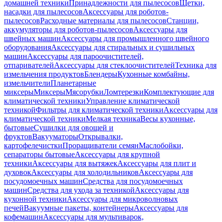
домашней техники
Принадлежности для пылесосов
Щетки,
насадки для пылесосов
Аксессуары для роботов-
пылесосов
Расходные материалы для пылесосов
Станции,
аккумуляторы для роботов-пылесосов
Аксессуары для
швейных машин
Аксессуары для промышленного швейного
оборудования
Аксессуары для стиральных и сушильных
машин
Аксессуары для пароочистителей,
отпаривателей
Аксессуары для стеклоочистителей
Техника для
измельчения продуктов
Блендеры
Кухонные комбайны,
измельчители
Планетарные
миксеры
Миксеры
Мясорубки
Ломтерезки
Комплектующие для
климатической техники
Управление климатической
техникой
Фильтры для климатической техники
Аксессуары для
климатической техники
Мелкая техника
Весы кухонные,
бытовые
Сушилки для овощей и
фруктов
Вакууматоры
Открывалки,
картофелечистки
Проращиватели семян
Маслобойки,
сепараторы бытовые
Аксессуары для крупной
техники
Аксессуары для вытяжек
Аксессуары для плит и
духовок
Аксессуары для холодильников
Аксессуары для
посудомоечных машин
Средства для посудомоечных
машин
Средства для ухода за техникой
Аксессуары для
кухонной техники
Аксессуары для микроволновых
печей
Вакуумные пакеты, контейнеры
Аксессуары для
кофемашин
Аксессуары для мультиварок,