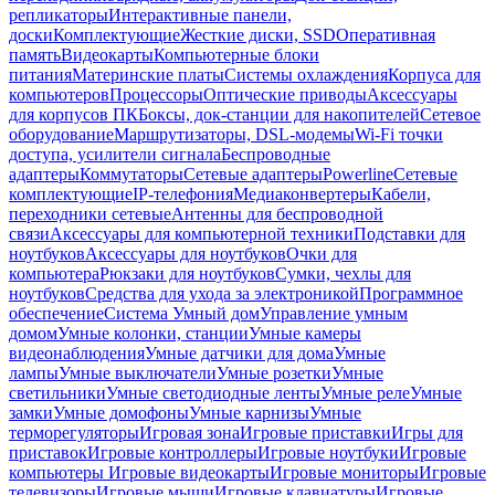
репликаторы
Интерактивные панели,
доски
Комплектующие
Жесткие диски, SSD
Оперативная
память
Видеокарты
Компьютерные блоки
питания
Материнские платы
Системы охлаждения
Корпуса для
компьютеров
Процессоры
Оптические приводы
Аксессуары
для корпусов ПК
Боксы, док-станции для накопителей
Сетевое
оборудование
Маршрутизаторы, DSL-модемы
Wi-Fi точки
доступа, усилители сигнала
Беспроводные
адаптеры
Коммутаторы
Сетевые адаптеры
Powerline
Сетевые
комплектующие
IP-телефония
Медиаконвертеры
Кабели,
переходники сетевые
Антенны для беспроводной
связи
Аксессуары для компьютерной техники
Подставки для
ноутбуков
Аксессуары для ноутбуков
Очки для
компьютера
Рюкзаки для ноутбуков
Сумки, чехлы для
ноутбуков
Средства для ухода за электроникой
Программное
обеспечение
Система Умный дом
Управление умным
домом
Умные колонки, станции
Умные камеры
видеонаблюдения
Умные датчики для дома
Умные
лампы
Умные выключатели
Умные розетки
Умные
светильники
Умные светодиодные ленты
Умные реле
Умные
замки
Умные домофоны
Умные карнизы
Умные
терморегуляторы
Игровая зона
Игровые приставки
Игры для
приставок
Игровые контроллеры
Игровые ноутбуки
Игровые
компьютеры
Игровые видеокарты
Игровые мониторы
Игровые
телевизоры
Игровые мыши
Игровые клавиатуры
Игровые