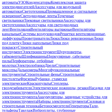
автоматы
УЗО
Конденсаторы
Комплексная защита
электродвигателей
Аксессуары для модульной
автоматики
Светотехника
Промышленное и сигнальное
освещение
Светодиодные ленты
Точечные
светильники
Трековые светильники
Аксессуары для
светотехники
Аксессуары для светодиодных
лент
Вентиляция
Вентиляторы вытяжные
Вентиляторы
канальные
Системы воздуховодов
Решетки вентиляционные,
диффузоры
Проветриватели
Люки
Люки ревизионные
Люки
под плитку
Люки напольные
Люки под
покраску
Строительный
инструмент
Электроинструмент
Шуруповерты,
гайковерты
Шлифмашины
Циркулярные, сабельные
пилы
Перфораторы, отбойные
молотки
Электролобзики
Дрели
Строительные
миксеры
Дальномеры
Многофункциональные
инструменты
Строительные фены
Строительные
пистолеты
Фрезеры
Рубанки, стамески
электрические
Краскопульты
Степлеры,
гвоздезабиватели
Электрические ножницы, резаки
Насадки для
электроинструмента
Аксессуары для
электроинструмента
Аккумуляторы, зарядные устройства для
электроинструмента
Наборы электроинструмента
Силовая и
строительная техника
Бетоносмесители
Генераторы
Тали,
тельферы
Такелаж
Виброплиты, глубинные