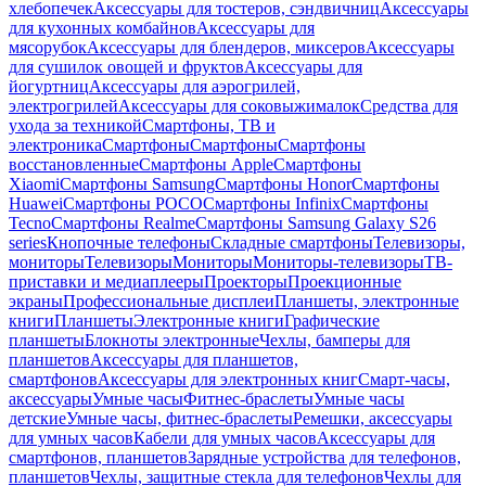
хлебопечек
Аксессуары для тостеров, сэндвичниц
Аксессуары
для кухонных комбайнов
Аксессуары для
мясорубок
Аксессуары для блендеров, миксеров
Аксессуары
для сушилок овощей и фруктов
Аксессуары для
йогуртниц
Аксессуары для аэрогрилей,
электрогрилей
Аксессуары для соковыжималок
Средства для
ухода за техникой
Смартфоны, ТВ и
электроника
Смартфоны
Смартфоны
Смартфоны
восстановленные
Смартфоны Apple
Смартфоны
Xiaomi
Смартфоны Samsung
Смартфоны Honor
Смартфоны
Huawei
Смартфоны POCO
Смартфоны Infinix
Смартфоны
Tecno
Смартфоны Realme
Смартфоны Samsung Galaxy S26
series
Кнопочные телефоны
Складные смартфоны
Телевизоры,
мониторы
Телевизоры
Мониторы
Мониторы-телевизоры
ТВ-
приставки и медиаплееры
Проекторы
Проекционные
экраны
Профессиональные дисплеи
Планшеты, электронные
книги
Планшеты
Электронные книги
Графические
планшеты
Блокноты электронные
Чехлы, бамперы для
планшетов
Аксессуары для планшетов,
смартфонов
Аксессуары для электронных книг
Смарт-часы,
аксессуары
Умные часы
Фитнес-браслеты
Умные часы
детские
Умные часы, фитнес-браслеты
Ремешки, аксессуары
для умных часов
Кабели для умных часов
Аксессуары для
смартфонов, планшетов
Зарядные устройства для телефонов,
планшетов
Чехлы, защитные стекла для телефонов
Чехлы для