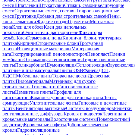
смеси
Шпатлевки
Штукатурки
Стяжки, самонивелирующие
смеси
Строительные смеси, составы
Гидроизоляционные
смеси
Грунтовки
Добавки для строительных смесей
Пены,
клеи, герметики
Жидкие гвозди
Герметики
Монтажная
пена
Клеи для обоев
Клеи для напольных
покрытий
Очистители, растворители
Фиксаторы
резьбы
Клеи
Герметики, пены
Кирпичи, блоки, тротуарная
плитка
Кирпичи
Строительные блоки
Тротуарная
плитка
Изоляционные материалы
Минеральная
вата
Экструдированный пенополистирол
Пенопласт
Пленки,
мембраны
Отражающая теплоизоляция
Гидроизоляционные
ленты
Поликарбонат
Шумоизоляция
Теплоизоляция
Звукоизоляц
плитные и пиломатериалы
Плиты OSB
Фанера
ДСП,
ЛДСП
Мебельные щиты
Террасные доски
Древесные
плиты
Пиломатериалы
Материалы для сухого
строительства
Гипсокартон
Гипсоволокнистые
листы
Цементные плиты
Профили для
гипсокартона
Комплектующие для гипсокартона
Ленты
армирующие
Уплотнительные ленты
Гипсовые и цементные
плиты
Вентиляторы вытяжные
Системы воздуховодов
Решетки
вентиляционные, диффузоры
Кровля и водосток
Черепица и
кровельные материалы
Водосточные системы
Поверхностный
водоотвод
Кровельные софиты
Доборные элементы
кровли
Гидроизоляционные