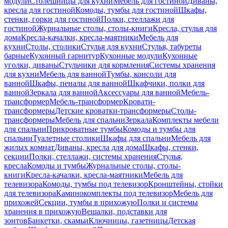
модули
Столешницы для кухни
Мебель для гостиной
Диваны,
кресла для гостиной
Комоды, тумбы для гостиной
Шкафы,
стенки, горки для гостиной
Полки, стеллажи для
гостиной
Журнальные столы, столы-книги
Кресла, стулья для
дома
Кресла-качалки, кресла-маятники
Мебель для
кухни
Столы, столики
Стулья для кухни
Стулья, табуреты
барные
Кухонный гарнитур
Кухонные модули
Кухонные
уголки, диваны
Стульчики для кормления
Системы хранения
для кухни
Мебель для ванной
Тумбы, консоли для
ванной
Шкафы, пеналы для ванной
Шкафчики, полки для
ванной
Зеркала для ванной
Аксессуары для ванной
Мебель-
трансформер
Мебель-трансформер
Кровати-
трансформеры
Детские кроватки-трансформеры
Столы-
трансформеры
Мебель для спальни
Зеркала
Комплекты мебели
для спальни
Прикроватные тумбы
Комоды и тумбы для
спальни
Туалетные столики
Шкафы для спальни
Мебель для
жилых комнат
Диваны, кресла для дома
Шкафы, стенки,
секции
Полки, стеллажи, системы хранения
Стулья,
кресла
Комоды и тумбы
Журнальные столы, столы-
книги
Кресла-качалки, кресла-маятники
Мебель для
телевизора
Комоды, тумбы под телевизор
Кронштейны, стойки
для телевизора
Каминокомплекты под телевизор
Мебель для
прихожей
Секции, тумбы в прихожую
Полки и системы
хранения в прихожую
Вешалки, подставки для
зонтов
Банкетки, скамьи
Ключницы, газетницы
Детская