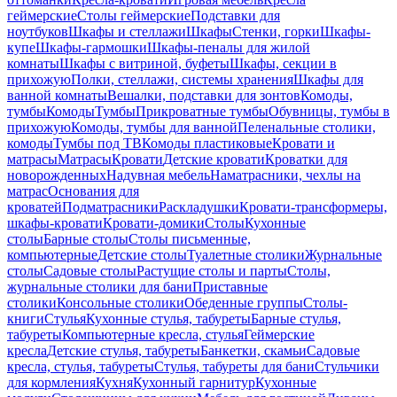
геймерские
Столы геймерские
Подставки для
ноутбуков
Шкафы и стеллажи
Шкафы
Стенки, горки
Шкафы-
купе
Шкафы-гармошки
Шкафы-пеналы для жилой
комнаты
Шкафы с витриной, буфеты
Шкафы, секции в
прихожую
Полки, стеллажи, системы хранения
Шкафы для
ванной комнаты
Вешалки, подставки для зонтов
Комоды,
тумбы
Комоды
Тумбы
Прикроватные тумбы
Обувницы, тумбы в
прихожую
Комоды, тумбы для ванной
Пеленальные столики,
комоды
Тумбы под ТВ
Комоды пластиковые
Кровати и
матрасы
Матрасы
Кровати
Детские кровати
Кроватки для
новорожденных
Надувная мебель
Наматрасники, чехлы на
матрас
Основания для
кроватей
Подматрасники
Раскладушки
Кровати-трансформеры,
шкафы-кровати
Кровати-домики
Столы
Кухонные
столы
Барные столы
Столы письменные,
компьютерные
Детские столы
Туалетные столики
Журнальные
столы
Садовые столы
Растущие столы и парты
Столы,
журнальные столики для бани
Приставные
столики
Консольные столики
Обеденные группы
Столы-
книги
Стулья
Кухонные стулья, табуреты
Барные стулья,
табуреты
Компьютерные кресла, стулья
Геймерские
кресла
Детские стулья, табуреты
Банкетки, скамьи
Садовые
кресла, стулья, табуреты
Стулья, табуреты для бани
Стульчики
для кормления
Кухня
Кухонный гарнитур
Кухонные