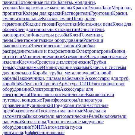
панели
Потолочные плиты
Багеты, молдинги,
уголки
Лакокрасочные материалы
Краски
Эмали
Лаки
Морилки,
пропитки
Колеры для краски
Растворители
Грунтовки
Краски,
эмали аэрозольные
Краски, эмали
Пены, клеи,
герметики
Жидкие гвозди
Герметики
Монтажная пена
Клеи для
обоев
Клеи для напольных покрытий
Очистители,
растворители
Фиксаторы резьбы
Клеи
Герметики,
пены
Электромонтажное оборудование
Розетки и
выключатели
Электрические звонки
Коробки
распределительные и подрозетники
Электропатроны
Вилки,
штепсели
Молниеприемники
Заземление
Электромонтажные
изделия
Клеммы
Средства диэлектрические
Трубки
термоусаживаемые
Изолирующие зажимы
Кабель и системы
для прокладки
Короба, трубы, металлорукав
Силовой
кабель
Наконечники, гильзы кабельные
Аксессуары для труб,
коробов
Кабельный крепеж
Арматура СИП
Электрощитовое
оборудование
Электрощиты
Аксессуары для
электрощита
Шины электротехнические
Выключатели
путевые, концевые
Трансформаторы
Аппаратура
управления
Рубильники
Предохранители
Частотные
преобразователи
Пускатели магнитные
Модульная
автоматика
Выключатели автоматические
Реле
Выключатели
нагрузки
Контакторы
Дополнительное модульное
оборудование
УЗИП
Автоматика пуска
двигателя
Дифференциальные