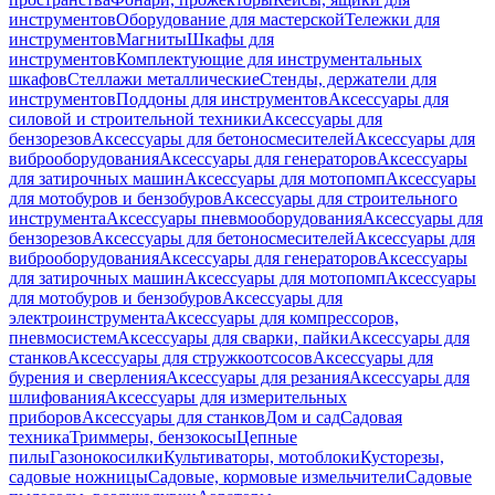
инструментов
Оборудование для мастерской
Тележки для
инструментов
Магниты
Шкафы для
инструментов
Комплектующие для инструментальных
шкафов
Стеллажи металлические
Стенды, держатели для
инструментов
Поддоны для инструментов
Аксессуары для
силовой и строительной техники
Аксессуары для
бензорезов
Аксессуары для бетоносмесителей
Аксессуары для
виброоборудования
Аксессуары для генераторов
Аксессуары
для затирочных машин
Аксессуары для мотопомп
Аксессуары
для мотобуров и бензобуров
Аксессуары для строительного
инструмента
Аксессуары пневмооборудования
Аксессуары для
бензорезов
Аксессуары для бетоносмесителей
Аксессуары для
виброоборудования
Аксессуары для генераторов
Аксессуары
для затирочных машин
Аксессуары для мотопомп
Аксессуары
для мотобуров и бензобуров
Аксессуары для
электроинструмента
Аксессуары для компрессоров,
пневмосистем
Аксессуары для сварки, пайки
Аксессуары для
станков
Аксессуары для стружкоотсосов
Аксессуары для
бурения и сверления
Аксессуары для резания
Аксессуары для
шлифования
Аксессуары для измерительных
приборов
Аксессуары для станков
Дом и сад
Садовая
техника
Триммеры, бензокосы
Цепные
пилы
Газонокосилки
Культиваторы, мотоблоки
Кусторезы,
садовые ножницы
Садовые, кормовые измельчители
Садовые