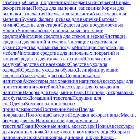
газетницы
Свечи, подсвечники
Предметы интерьера
Ширмы
декоративные
Посуда для выпечки, запекания
Формы для
выпечки, запекания
Посуда для запекания
Аксессуары для
выпечки
Бумага, фольга, рукава для выпечки
Бытовая
химия
Средства для стирки
Средства для посудомоечных
машин
Универсальные, специальные чистящие
средства
Чистящие средства для стекол и зеркал
Чистящие
средства для ванной и туалета
Чистящие средства для
кухни
Средства для мытья посуды
Чистящие средства для
мебели
Чистящие средства для напольных покрытий и
ковров
Средства для ухода за техникой
Освежители
воздуха
Средства от насекомых
Средства ухода за
одеждой
Средства ухода за обувью
Дезинфицирующие
средства
Аксессуары для бара
Сервировка для
напитков
Аксессуары для хранения напитков
Аксессуары для
приготовления коктейлей
Аксессуары для охлаждения
напитков
Наборы для бара, мини-бары
Штопоры, открывалки
для бутылок
Домашний текстиль
Подушки для
сна
Одеяла
Комплекты постельных
принадлежностей
Постельное белье
Пледы,
покрывала
Полотенца
Скатерти
Подушки декоративные
Маски,
беруши для сна
Наполнители для домашнего
текстиля
Ткани
Кухонные ножи, аксессуары
Ножи
Аксессуары
для кухонных ножей
Ножеточки и комплектующие
Ковры и
напольные покрытия
Ковры, циновки, шкуры
Ковры,