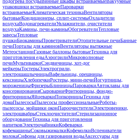
подогрева посуды
Винные шкафы встраиваемые
Вакуумные
упаковщики встраиваемые
Пароварки
встраиваемые
Климатическая техника
Вентиляторы
бытовые
Кондиционеры, сплит-системы
Охладители
воздуха
Водонагреватели
Увлажнители, очистители
воздуха
Камины, печи-камины
Обогреватели
Тепловые
завесы
Тепловые
пушки
Биокамины
Проветриватели
Отопительные печи
Банные
печи
Порталы для каминов
Вентиляторы вытяжные
Метеостанции
Газовые баллоны бытовые
Техника для
приготовления еды
Аэрогрили
Микроволновые
печи
Мультиварки
Сэндвичницы, хот-дог
мейкеры
Тостеры
Электрогрили,
электрошашлычницы
Вафельницы, орешницы,
кексницы
Хлебопечки
Ростеры, мини-печи
Йогуртницы,
мороженицы
Фризеры
Блинницы
Пароварки
Автоклавы для
консервирования
Сыроварни
Фритюрницы, фондю-
фритюрницы
Яйцеварки
Попкорницы
Техника для
дома
Пылесосы
Пылесосы профессиональные
Роботы-
пылесосы, мойщики окон
Пароочистители
Электровеники,
электрошвабры
Стеклоочистители
Стерилизационное
оборудование
Техника для приготовления
напитков
Электрочайники
Кофеварки,
кофемашины
Соковыжималки
Кофемолки
Вспениватели
молока
Сифоны для газирования воды
Аксессуары для