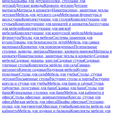
мебель
Шкафы для детской
Полки, стеллажи для
детской
Детские комоды
Кровати детские
Детские
матрасы
Матрасы в кроватку
Наматрасники, защитные чехлы
детские
Мебель для детского сада
Мебельная фурнитура и
аксессуары
Комплектующие для столов
Комплектующие для
стульев
Комплектующие для кроватей и кроваток
Аксессуары
для мебели
Комплектующие для мягкой
мебели
Комплектующие для корпусной мебели
Мебельная
фурнитура
Чехлы для мебели
Системы хранения для
кухни
Товары для безопасности детей
Мебель для самых
маленьких
Кроватки для новорожденных
Пеленальные
столики, комоды, матрасы
Манежи, кровати-манежи
Матрасы в
кроватку
Наматрасники, защитные чехлы в кроватку
Садовая
мебель
Садовые диваны, кресла
Садовые стулья
Садовые,
уличные столы
Комплекты мебели для сада
Гамаки,
шезлонги
Качели садовые
Надувная мебель
Кухни
походные
Столы для сада
Мебель для учебы
Столы, стулья
детские
Письменные столы
Растущие столы и парты
Растущие
кресла и стулья для учебы
Мебель для бани и сауны
Стулья,
табуретки, подставки для бани
Скамьи для бани
Столы для
бани
Журнальные столики для бани
Мебель для кабинета и
офиса
Столы офисные, компьютерные
Кресла, стулья для
офиса
Мягкая мебель для офиса
Шкафы офисные
Стеллажи,
полки для документов
Офисные тумбы
Комплекты мебели для
кабинета
Мебель для лоджии и балкона
Комплекты мебели для