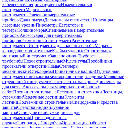
кабелерезы
Специнструменты
Измерительный
инструмент
Мерительные
инструменты
Электроизмерительные
приборы
Дальномеры
Дальномеры оптические
Нивелиры,
лазерные уровни
Пирометры
Детекторы и
тестеры
Толщиномеры
Специальные измерительные
приборы
Аксессуары для измерительных
приборов
Разметочный инструмент
Разметочные
инструменты
Инструменты для нарезки резьбы
Маркеры,
карандаши строительные
Клейма ударные
Строительно-
монтажный инструмент
Заклепочники
Труборезы,
трубогибы
Ножи строительные
Мультитулы
Пробойники,
просекатели отверстий
Ломы
Степлеры
механические
Стеклорезы
Прикаточные валики
Отделочный
инструмент
Плиткорезы
Кельмы, шпатели, гладилки
Малярный,
отделочный инструмент
Скотч, ленты малярные
Диспенсеры
для скотча
Аксессуары для малярных, отделочных
работ
Пленки строительные
Лестницы и стремянки
Лестницы,
стремянки
Чердачные лестницы
Элементы
лестниц
Подъемники строительные
Спецодежда и средства
защиты
Средства индивидуальной
защиты
Огнетушители
Сумки, пояса для
инструментов
Производственная
одежда
Спецодежда
Спецобувь
Организация рабочего
пространства
Фонари, прожекторы
Кейсы, ящики для