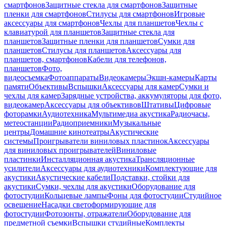
смартфонов
Защитные стекла для смартфонов
Защитные
пленки для смартфонов
Стилусы для смартфонов
Игровые
аксессуары для смартфонов
Чехлы для планшетов
Чехлы с
клавиатурой для планшетов
Защитные стекла для
планшетов
Защитные пленки для планшетов
Сумки для
планшетов
Стилусы для планшетов
Аксессуары для
планшетов, смартфонов
Кабели для телефонов,
планшетов
Фото,
видеосъемка
Фотоаппараты
Видеокамеры
Экшн-камеры
Карты
памяти
Объективы
Вспышки
Аксессуары для камер
Сумки и
чехлы для камер
Зарядные устройства, аккумуляторы для фото,
видеокамер
Аксессуары для объективов
Штативы
Цифровые
фоторамки
Аудиотехника
Мультимедиа акустика
Радиочасы,
метеостанции
Радиоприемники
Музыкальные
центры
Домашние кинотеатры
Акустические
системы
Проигрыватели виниловых пластинок
Аксессуары
для виниловых проигрывателей
Виниловые
пластинки
Инсталляционная акустика
Трансляционные
усилители
Аксессуары для аудиотехники
Комплектующие для
акустики
Акустические кабели
Подставки, стойки для
акустики
Сумки, чехлы для акустики
Оборудование для
фотостудии
Кольцевые лампы
Фоны для фотостудии
Студийное
освещение
Насадки светоформирующие для
фотостудии
Фотозонты, отражатели
Оборудование для
предметной съемки
Вспышки студийные
Комплекты