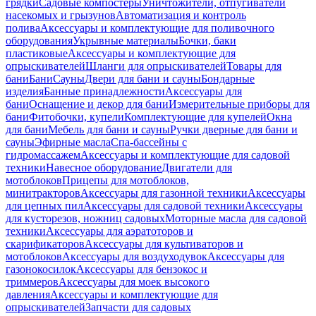
грядки
Садовые компостеры
Уничтожители, отпугиватели
насекомых и грызунов
Автоматизация и контроль
полива
Аксессуары и комплектующие для поливочного
оборудования
Укрывные материалы
Бочки, баки
пластиковые
Аксессуары и комплектующие для
опрыскивателей
Шланги для опрыскивателей
Товары для
бани
Бани
Сауны
Двери для бани и сауны
Бондарные
изделия
Банные принадлежности
Аксессуары для
бани
Оснащение и декор для бани
Измерительные приборы для
бани
Фитобочки, купели
Комплектующие для купелей
Окна
для бани
Мебель для бани и сауны
Ручки дверные для бани и
сауны
Эфирные масла
Спа-бассейны с
гидромассажем
Аксессуары и комплектующие для садовой
техники
Навесное оборудование
Двигатели для
мотоблоков
Прицепы для мотоблоков,
минитракторов
Аксессуары для газонной техники
Аксессуары
для цепных пил
Аксессуары для садовой техники
Аксессуары
для кусторезов, ножниц садовых
Моторные масла для садовой
техники
Аксессуары для аэратоторов и
скарификаторов
Аксессуары для культиваторов и
мотоблоков
Аксессуары для воздуходувок
Аксессуары для
газонокосилок
Аксессуары для бензокос и
триммеров
Аксессуары для моек высокого
давления
Аксессуары и комплектующие для
опрыскивателей
Запчасти для садовых