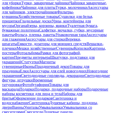
для уборки
Турки, заварочные чайники
Чайники заварочные,
кофейники
Чайники для плиты
Турки, молочники
Аксессуары
для чайников, электрочайников
Фильтры-
кувшины
Хозяйственные товары
Сушилки для белья,
прищепки
Гладильные доски
Урны, контейнеры для
мусора
Органайзеры, корзины, ящики
Туалетная бумага,
бумажные полотенца
Салфетки, мочалки, губки, мусорные
пакеты
Фольга, пленка, пакеты
Упаковочная тара
Аксессуары
для глажения
Аксессуары для стирки
Веревки,
шпагаты
Емкости, дозаторы для моющих средств
Вешалки-
плечики
Мешки хозяйственные
Сувениры
Копилки
Картины,
постеры
Фотоальбомы
Рамки для фотографий,
картин
Предметы интерьера
Шкатулки, подставки для
украшений
Статуэтки
Магниты
сувенирные
Иконы
Праздничный декор
Товары для
праздника
Елки
Аксессуары для елей новогодних
Новогодние
украшения
Светодиодные гирлянды, декорации
Светодиодные
фигуры, игрушки
Временные
татуировки
Фотобутафория
Товары для
маскарада
Подарки
Подарки, подарочные наборы
Подарочные
наборы косметики для лица и тела
Наборы для
бритья
Оформление подарков
Сантехника и
водоснабжение
Сантехника
Душевые кабины, поддоны,
двери
Ванны
Унитазы
Умывальники
Умывальники со
смесителями
Смесители
Душевые панели,