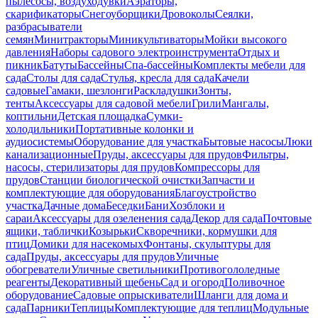
пылесосы, воздуходувки
Аэраторы,
скарификаторы
Снегоуборщики
Дровоколы
Сеялки,
разбрасыватели
семян
Минитракторы
Миникультиваторы
Мойки высокого
давления
Наборы садового электроинструмента
Отдых и
пикник
Батуты
Бассейны
Спа-бассейны
Комплекты мебели для
сада
Столы для сада
Стулья, кресла для сада
Качели
садовые
Гамаки, шезлонги
Раскладушки
Зонты,
тенты
Аксессуары для садовой мебели
Грили
Мангалы,
коптильни
Детская площадка
Сумки-
холодильники
Портативные колонки и
аудиосистемы
Оборудование для участка
Бытовые насосы
Люки
канализационные
Пруды, аксессуары для прудов
Фильтры,
насосы, стерилизаторы для прудов
Компрессоры для
прудов
Станции биологической очистки
Запчасти и
комплектующие для оборудования
Благоустройство
участка
Дачные дома
Беседки
Бани
Хозблоки и
сараи
Аксессуары для озеленения сада
Декор для сада
Почтовые
ящики, таблички
Козырьки
Скворечники, кормушки для
птиц
Домики для насекомых
Фонтаны, скульптуры для
сада
Пруды, аксессуары для прудов
Уличные
обогреватели
Уличные светильники
Противогололедные
реагенты
Декоративный щебень
Сад и огород
Поливочное
оборудование
Садовые опрыскиватели
Шланги для дома и
сада
Парники
Теплицы
Комплектующие для теплиц
Модульные