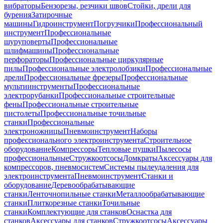
вибраторы
Бензорезы, резчики швов
Стойки, дрели для
бурения
Затирочные
машины
Гидроинструмент
Погрузчики
Профессиональный
инструмент
Профессиональные
шуруповерты
Профессиональные
шлифмашины
Профессиональные
перфораторы
Профессиональные циркулярные
пилы
Профессиональные электролобзики
Профессиональные
дрели
Профессиональные фрезеры
Профессиональные
мультиинструменты
Профессиональные
электрорубанки
Профессиональные строительные
фены
Профессиональные строительные
пистолеты
Профессиональные точильные
станки
Профессиональные
электроножницы
Пневмоинструмент
Наборы
профессионального электроинструмента
Строительное
оборудование
Компрессоры
Тепловые пушки
Пылесосы
профессиональные
Стружкоотсосы
Домкраты
Аксессуары для
компрессоров, пневмосистем
Системы пылеудаления для
электроинструмента
Пневмоинструмент
Станки и
оборудование
Деревообрабатывающие
станки
Ленточнопильные станки
Металлообрабатывающие
станки
Плиткорезные станки
Точильные
станки
Комплектующие для станков
Оснастка для
станков
Аксессуары для станков
Стружкоотсосы
Аксессуары