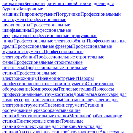
вибраторы
Бензорезы, резчики швов
Стойки, дрели для
бурения
Затирочные
машины
Гидроинструмент
Погрузчики
Профессиональный
инструмент
Профессиональные
шуруповерты
Профессиональные
шлифмашины
Профессиональные
перфораторы
Профессиональные циркулярные
пилы
Профессиональные электролобзики
Профессиональные
дрели
Профессиональные фрезеры
Профессиональные
мультиинструменты
Профессиональные
электрорубанки
Профессиональные строительные
фены
Профессиональные строительные
пистолеты
Профессиональные точильные
станки
Профессиональные
электроножницы
Пневмоинструмент
Наборы
профессионального электроинструмента
Строительное
оборудование
Компрессоры
Тепловые пушки
Пылесосы
профессиональные
Стружкоотсосы
Домкраты
Аксессуары для
компрессоров, пневмосистем
Системы пылеудаления для
электроинструмента
Пневмоинструмент
Станки и
оборудование
Деревообрабатывающие
станки
Ленточнопильные станки
Металлообрабатывающие
станки
Плиткорезные станки
Точильные
станки
Комплектующие для станков
Оснастка для
станков
Аксессуары для станков
Стружкоотсосы
Аксессуары