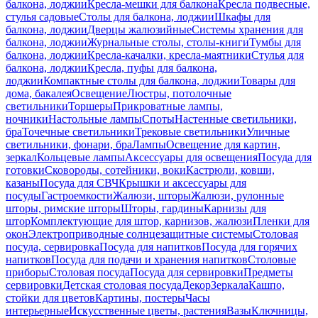
балкона, лоджии
Кресла-мешки для балкона
Кресла подвесные,
стулья садовые
Столы для балкона, лоджии
Шкафы для
балкона, лоджии
Дверцы жалюзийные
Системы хранения для
балкона, лоджии
Журнальные столы, столы-книги
Тумбы для
балкона, лоджии
Кресла-качалки, кресла-маятники
Стулья для
балкона, лоджии
Кресла, пуфы для балкона,
лоджии
Компактные столы для балкона, лоджии
Товары для
дома, бакалея
Освещение
Люстры, потолочные
светильники
Торшеры
Прикроватные лампы,
ночники
Настольные лампы
Споты
Настенные светильники,
бра
Точечные светильники
Трековые светильники
Уличные
светильники, фонари, бра
Лампы
Освещение для картин,
зеркал
Кольцевые лампы
Аксессуары для освещения
Посуда для
готовки
Сковороды, сотейники, воки
Кастрюли, ковши,
казаны
Посуда для СВЧ
Крышки и аксессуары для
посуды
Гастроемкости
Жалюзи, шторы
Жалюзи, рулонные
шторы, римские шторы
Шторы, гардины
Карнизы для
штор
Комплектующие для штор, карнизов, жалюзи
Пленки для
окон
Электроприводные солнцезащитные системы
Столовая
посуда, сервировка
Посуда для напитков
Посуда для горячих
напитков
Посуда для подачи и хранения напитков
Столовые
приборы
Столовая посуда
Посуда для сервировки
Предметы
сервировки
Детская столовая посуда
Декор
Зеркала
Кашпо,
стойки для цветов
Картины, постеры
Часы
интерьерные
Искусственные цветы, растения
Вазы
Ключницы,