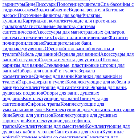
гарнитуры
Биде
Писсуары
Полотенцесушители
Спа-бассейны с
гидромассажем
Водоснабжение
Водонагреватели
Бытовые
насосы
Проточные фильтры для воды
Фильтры-
кувшины
Картриджи, комплектующие для проточных
фильтров
Магистральные фильтры, системы
сантехнические
Аксессуары для магистральных фильтров,
систем сантехнических
Трубы полипропиленовые
Фитинги
полипропиленовые
Расширительные баки,
гидроаккумуляторы
Обустройство ванной комнаты и
туалета
Мебель для ванной
Зеркала для ванной
Аксессуары для
ванной и туалета
Сиденья и чехлы для унитаза
Шторки,
карнизы для ванны
Стеклянные, пластиковые шторки для
ванны
Наборы для ванной и туалета
Зеркала
косметические
Сиденья для ванны
Коврики для ванной и
туалета
Экран-дверки в туалет
Комплектующие для мебели в
ванную
Комплектующие для сантехники
Экраны для ванн,
душевых поддонов
Опоры для ванн, душевых
поддонов
Комплектующие для ванн
Плинтусы для
сантехники
Сифоны, трапы
Комплектующие для
умывальников, моек
Комплектующие для унитазов, писсуаров,
биде
Бачки для унитазов
Комплектующие для душевых
гарнитуров
Комплектующие для сифонов,
трапов
Комплектующие для смесителей
Комплектующие для
душевых кабин, уголков
Сантехника для кухни
Кухонные
мойки
Кухонные мойки со смесителями
Смесители для