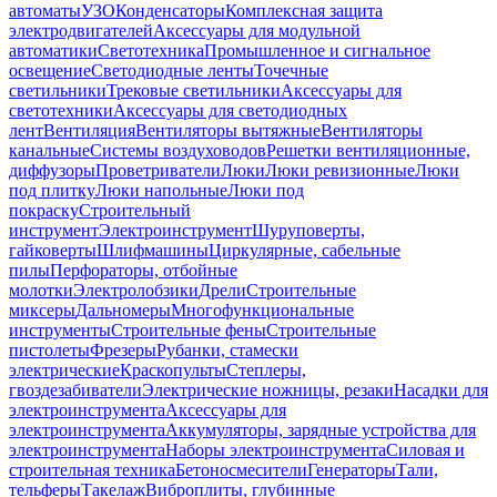
автоматы
УЗО
Конденсаторы
Комплексная защита
электродвигателей
Аксессуары для модульной
автоматики
Светотехника
Промышленное и сигнальное
освещение
Светодиодные ленты
Точечные
светильники
Трековые светильники
Аксессуары для
светотехники
Аксессуары для светодиодных
лент
Вентиляция
Вентиляторы вытяжные
Вентиляторы
канальные
Системы воздуховодов
Решетки вентиляционные,
диффузоры
Проветриватели
Люки
Люки ревизионные
Люки
под плитку
Люки напольные
Люки под
покраску
Строительный
инструмент
Электроинструмент
Шуруповерты,
гайковерты
Шлифмашины
Циркулярные, сабельные
пилы
Перфораторы, отбойные
молотки
Электролобзики
Дрели
Строительные
миксеры
Дальномеры
Многофункциональные
инструменты
Строительные фены
Строительные
пистолеты
Фрезеры
Рубанки, стамески
электрические
Краскопульты
Степлеры,
гвоздезабиватели
Электрические ножницы, резаки
Насадки для
электроинструмента
Аксессуары для
электроинструмента
Аккумуляторы, зарядные устройства для
электроинструмента
Наборы электроинструмента
Силовая и
строительная техника
Бетоносмесители
Генераторы
Тали,
тельферы
Такелаж
Виброплиты, глубинные