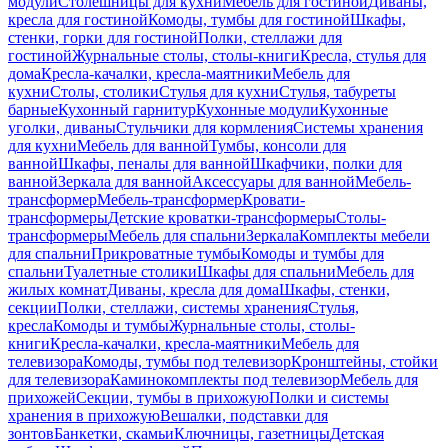
модули
Столешницы для кухни
Мебель для гостиной
Диваны,
кресла для гостиной
Комоды, тумбы для гостиной
Шкафы,
стенки, горки для гостиной
Полки, стеллажи для
гостиной
Журнальные столы, столы-книги
Кресла, стулья для
дома
Кресла-качалки, кресла-маятники
Мебель для
кухни
Столы, столики
Стулья для кухни
Стулья, табуреты
барные
Кухонный гарнитур
Кухонные модули
Кухонные
уголки, диваны
Стульчики для кормления
Системы хранения
для кухни
Мебель для ванной
Тумбы, консоли для
ванной
Шкафы, пеналы для ванной
Шкафчики, полки для
ванной
Зеркала для ванной
Аксессуары для ванной
Мебель-
трансформер
Мебель-трансформер
Кровати-
трансформеры
Детские кроватки-трансформеры
Столы-
трансформеры
Мебель для спальни
Зеркала
Комплекты мебели
для спальни
Прикроватные тумбы
Комоды и тумбы для
спальни
Туалетные столики
Шкафы для спальни
Мебель для
жилых комнат
Диваны, кресла для дома
Шкафы, стенки,
секции
Полки, стеллажи, системы хранения
Стулья,
кресла
Комоды и тумбы
Журнальные столы, столы-
книги
Кресла-качалки, кресла-маятники
Мебель для
телевизора
Комоды, тумбы под телевизор
Кронштейны, стойки
для телевизора
Каминокомплекты под телевизор
Мебель для
прихожей
Секции, тумбы в прихожую
Полки и системы
хранения в прихожую
Вешалки, подставки для
зонтов
Банкетки, скамьи
Ключницы, газетницы
Детская