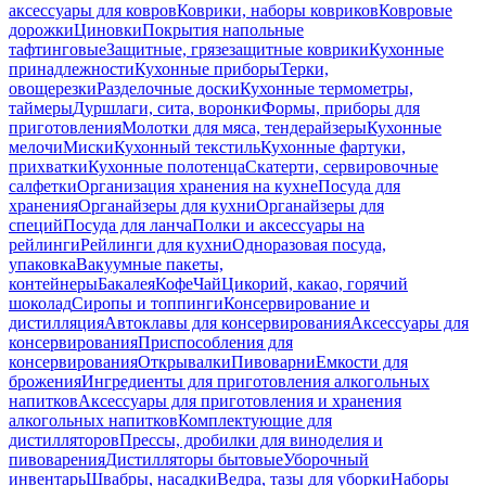
аксессуары для ковров
Коврики, наборы ковриков
Ковровые
дорожки
Циновки
Покрытия напольные
тафтинговые
Защитные, грязезащитные коврики
Кухонные
принадлежности
Кухонные приборы
Терки,
овощерезки
Разделочные доски
Кухонные термометры,
таймеры
Дуршлаги, сита, воронки
Формы, приборы для
приготовления
Молотки для мяса, тендерайзеры
Кухонные
мелочи
Миски
Кухонный текстиль
Кухонные фартуки,
прихватки
Кухонные полотенца
Скатерти, сервировочные
салфетки
Организация хранения на кухне
Посуда для
хранения
Органайзеры для кухни
Органайзеры для
специй
Посуда для ланча
Полки и аксессуары на
рейлинги
Рейлинги для кухни
Одноразовая посуда,
упаковка
Вакуумные пакеты,
контейнеры
Бакалея
Кофе
Чай
Цикорий, какао, горячий
шоколад
Сиропы и топпинги
Консервирование и
дистилляция
Автоклавы для консервирования
Аксессуары для
консервирования
Приспособления для
консервирования
Открывалки
Пивоварни
Емкости для
брожения
Ингредиенты для приготовления алкогольных
напитков
Аксессуары для приготовления и хранения
алкогольных напитков
Комплектующие для
дистилляторов
Прессы, дробилки для виноделия и
пивоварения
Дистилляторы бытовые
Уборочный
инвентарь
Швабры, насадки
Ведра, тазы для уборки
Наборы