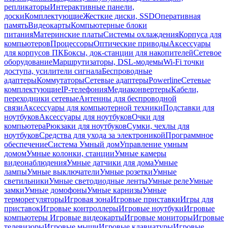
репликаторы
Интерактивные панели,
доски
Комплектующие
Жесткие диски, SSD
Оперативная
память
Видеокарты
Компьютерные блоки
питания
Материнские платы
Системы охлаждения
Корпуса для
компьютеров
Процессоры
Оптические приводы
Аксессуары
для корпусов ПК
Боксы, док-станции для накопителей
Сетевое
оборудование
Маршрутизаторы, DSL-модемы
Wi-Fi точки
доступа, усилители сигнала
Беспроводные
адаптеры
Коммутаторы
Сетевые адаптеры
Powerline
Сетевые
комплектующие
IP-телефония
Медиаконвертеры
Кабели,
переходники сетевые
Антенны для беспроводной
связи
Аксессуары для компьютерной техники
Подставки для
ноутбуков
Аксессуары для ноутбуков
Очки для
компьютера
Рюкзаки для ноутбуков
Сумки, чехлы для
ноутбуков
Средства для ухода за электроникой
Программное
обеспечение
Система Умный дом
Управление умным
домом
Умные колонки, станции
Умные камеры
видеонаблюдения
Умные датчики для дома
Умные
лампы
Умные выключатели
Умные розетки
Умные
светильники
Умные светодиодные ленты
Умные реле
Умные
замки
Умные домофоны
Умные карнизы
Умные
терморегуляторы
Игровая зона
Игровые приставки
Игры для
приставок
Игровые контроллеры
Игровые ноутбуки
Игровые
компьютеры
Игровые видеокарты
Игровые мониторы
Игровые
телевизоры
Игровые мыши
Игровые клавиатуры
Игровые