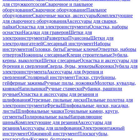
для стружкоотсосов
Сварочное и паяльное
оборудование
Сварочное оборудование
Паяльное
оборудование
Сварочные маски, аксессуары
Комплектующие
для сварочного оборудования
Аксессуары для сварки,
пайки
Оснастка для электроинструмента
Оснастка, наборы
оснастки
Насадки для граверов
Щетки для
электроинструмента
Развертки
Пуансоны
Щетки для
электродвигателей
Слесарный инструмент
Наборы
инструментов
Головки, биты
Гаечные ключи
Отвертки, наборы
отверток
Ножницы слесарные
Клещи строительные
Зубила,
керны, выколотки
Щетки слесарные
Оснастка и аксессуары для
бурения и сверления
Сверла, буры, зенкеры
Коронки
Зубила для
электроинструмента
Аксессуары для бурения и
сверления
Столярный инструмент
Тиски, струбцины,
гейферные зажимы
Ручные пилы, ножовки
Молотки, кувалды,
киянки
Напильники
Ручные стамески
Рубанки, рашпили
ручные
Оснастка и аксессуары для резания и
шлифования
Отрезные, пильные диски
Пильные полотна для
электроинструмента
Фрезы
Шлифовальные диски, насадки,
листы
Шлифовальные чашки
Точильные камни, круги,
сегменты
Полировальные валы
Направляющие
шины
Комплектующие для резания
Аксессуары для
резания
Аксессуары для шлифования
Электромонтажный
инструмент
Обжимной инструмент
Плоскогубцы,
круглогубцы
Кусачки, болторезы,