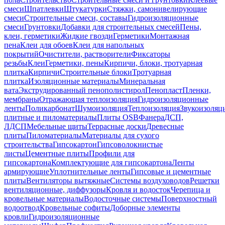
смеси
Шпатлевки
Штукатурки
Стяжки, самонивелирующие
смеси
Строительные смеси, составы
Гидроизоляционные
смеси
Грунтовки
Добавки для строительных смесей
Пены,
клеи, герметики
Жидкие гвозди
Герметики
Монтажная
пена
Клеи для обоев
Клеи для напольных
покрытий
Очистители, растворители
Фиксаторы
резьбы
Клеи
Герметики, пены
Кирпичи, блоки, тротуарная
плитка
Кирпичи
Строительные блоки
Тротуарная
плитка
Изоляционные материалы
Минеральная
вата
Экструдированный пенополистирол
Пенопласт
Пленки,
мембраны
Отражающая теплоизоляция
Гидроизоляционные
ленты
Поликарбонат
Шумоизоляция
Теплоизоляция
Звукоизоляц
плитные и пиломатериалы
Плиты OSB
Фанера
ДСП,
ЛДСП
Мебельные щиты
Террасные доски
Древесные
плиты
Пиломатериалы
Материалы для сухого
строительства
Гипсокартон
Гипсоволокнистые
листы
Цементные плиты
Профили для
гипсокартона
Комплектующие для гипсокартона
Ленты
армирующие
Уплотнительные ленты
Гипсовые и цементные
плиты
Вентиляторы вытяжные
Системы воздуховодов
Решетки
вентиляционные, диффузоры
Кровля и водосток
Черепица и
кровельные материалы
Водосточные системы
Поверхностный
водоотвод
Кровельные софиты
Доборные элементы
кровли
Гидроизоляционные