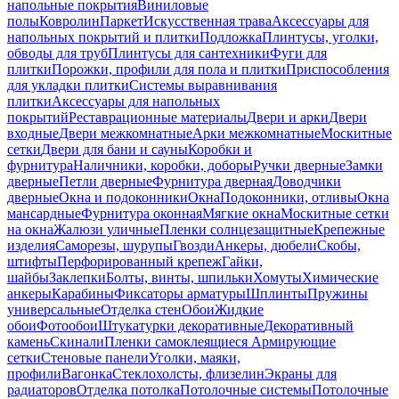
напольные покрытия
Виниловые
полы
Ковролин
Паркет
Искусственная трава
Аксессуары для
напольных покрытий и плитки
Подложка
Плинтусы, уголки,
обводы для труб
Плинтусы для сантехники
Фуги для
плитки
Порожки, профили для пола и плитки
Приспособления
для укладки плитки
Системы выравнивания
плитки
Аксессуары для напольных
покрытий
Реставрационные материалы
Двери и арки
Двери
входные
Двери межкомнатные
Арки межкомнатные
Москитные
сетки
Двери для бани и сауны
Коробки и
фурнитура
Наличники, коробки, доборы
Ручки дверные
Замки
дверные
Петли дверные
Фурнитура дверная
Доводчики
дверные
Окна и подоконники
Окна
Подоконники, отливы
Окна
мансардные
Фурнитура оконная
Мягкие окна
Москитные сетки
на окна
Жалюзи уличные
Пленки солнцезащитные
Крепежные
изделия
Саморезы, шурупы
Гвозди
Анкеры, дюбели
Скобы,
штифты
Перфорированный крепеж
Гайки,
шайбы
Заклепки
Болты, винты, шпильки
Хомуты
Химические
анкеры
Карабины
Фиксаторы арматуры
Шплинты
Пружины
универсальные
Отделка стен
Обои
Жидкие
обои
Фотообои
Штукатурки декоративные
Декоративный
камень
Скинали
Пленки самоклеящиеся
Армирующие
сетки
Стеновые панели
Уголки, маяки,
профили
Вагонка
Стеклохолсты, флизелин
Экраны для
радиаторов
Отделка потолка
Потолочные системы
Потолочные