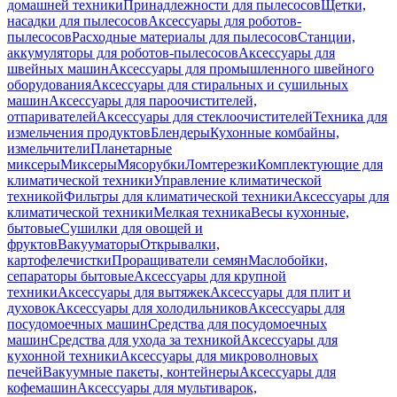
домашней техники
Принадлежности для пылесосов
Щетки,
насадки для пылесосов
Аксессуары для роботов-
пылесосов
Расходные материалы для пылесосов
Станции,
аккумуляторы для роботов-пылесосов
Аксессуары для
швейных машин
Аксессуары для промышленного швейного
оборудования
Аксессуары для стиральных и сушильных
машин
Аксессуары для пароочистителей,
отпаривателей
Аксессуары для стеклоочистителей
Техника для
измельчения продуктов
Блендеры
Кухонные комбайны,
измельчители
Планетарные
миксеры
Миксеры
Мясорубки
Ломтерезки
Комплектующие для
климатической техники
Управление климатической
техникой
Фильтры для климатической техники
Аксессуары для
климатической техники
Мелкая техника
Весы кухонные,
бытовые
Сушилки для овощей и
фруктов
Вакууматоры
Открывалки,
картофелечистки
Проращиватели семян
Маслобойки,
сепараторы бытовые
Аксессуары для крупной
техники
Аксессуары для вытяжек
Аксессуары для плит и
духовок
Аксессуары для холодильников
Аксессуары для
посудомоечных машин
Средства для посудомоечных
машин
Средства для ухода за техникой
Аксессуары для
кухонной техники
Аксессуары для микроволновых
печей
Вакуумные пакеты, контейнеры
Аксессуары для
кофемашин
Аксессуары для мультиварок,