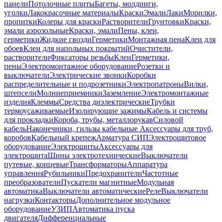
панели
Потолочные плиты
Багеты, молдинги,
уголки
Лакокрасочные материалы
Краски
Эмали
Лаки
Морилки,
пропитки
Колеры для краски
Растворители
Грунтовки
Краски,
эмали аэрозольные
Краски, эмали
Пены, клеи,
герметики
Жидкие гвозди
Герметики
Монтажная пена
Клеи для
обоев
Клеи для напольных покрытий
Очистители,
растворители
Фиксаторы резьбы
Клеи
Герметики,
пены
Электромонтажное оборудование
Розетки и
выключатели
Электрические звонки
Коробки
распределительные и подрозетники
Электропатроны
Вилки,
штепсели
Молниеприемники
Заземление
Электромонтажные
изделия
Клеммы
Средства диэлектрические
Трубки
термоусаживаемые
Изолирующие зажимы
Кабель и системы
для прокладки
Короба, трубы, металлорукав
Силовой
кабель
Наконечники, гильзы кабельные
Аксессуары для труб,
коробов
Кабельный крепеж
Арматура СИП
Электрощитовое
оборудование
Электрощиты
Аксессуары для
электрощита
Шины электротехнические
Выключатели
путевые, концевые
Трансформаторы
Аппаратура
управления
Рубильники
Предохранители
Частотные
преобразователи
Пускатели магнитные
Модульная
автоматика
Выключатели автоматические
Реле
Выключатели
нагрузки
Контакторы
Дополнительное модульное
оборудование
УЗИП
Автоматика пуска
двигателя
Дифференциальные