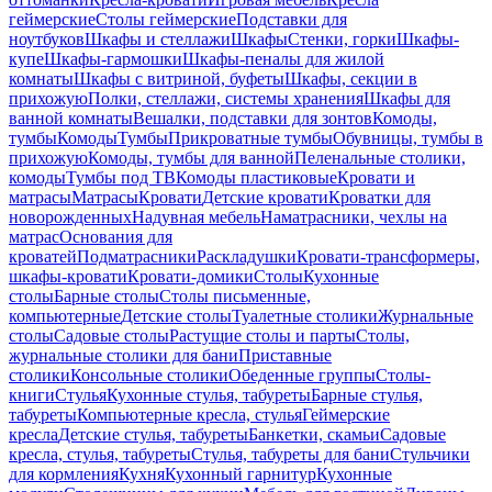
геймерские
Столы геймерские
Подставки для
ноутбуков
Шкафы и стеллажи
Шкафы
Стенки, горки
Шкафы-
купе
Шкафы-гармошки
Шкафы-пеналы для жилой
комнаты
Шкафы с витриной, буфеты
Шкафы, секции в
прихожую
Полки, стеллажи, системы хранения
Шкафы для
ванной комнаты
Вешалки, подставки для зонтов
Комоды,
тумбы
Комоды
Тумбы
Прикроватные тумбы
Обувницы, тумбы в
прихожую
Комоды, тумбы для ванной
Пеленальные столики,
комоды
Тумбы под ТВ
Комоды пластиковые
Кровати и
матрасы
Матрасы
Кровати
Детские кровати
Кроватки для
новорожденных
Надувная мебель
Наматрасники, чехлы на
матрас
Основания для
кроватей
Подматрасники
Раскладушки
Кровати-трансформеры,
шкафы-кровати
Кровати-домики
Столы
Кухонные
столы
Барные столы
Столы письменные,
компьютерные
Детские столы
Туалетные столики
Журнальные
столы
Садовые столы
Растущие столы и парты
Столы,
журнальные столики для бани
Приставные
столики
Консольные столики
Обеденные группы
Столы-
книги
Стулья
Кухонные стулья, табуреты
Барные стулья,
табуреты
Компьютерные кресла, стулья
Геймерские
кресла
Детские стулья, табуреты
Банкетки, скамьи
Садовые
кресла, стулья, табуреты
Стулья, табуреты для бани
Стульчики
для кормления
Кухня
Кухонный гарнитур
Кухонные