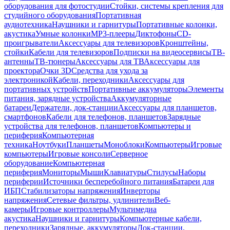
оборудования для фотостудии
Стойки, системы крепления для
студийного оборудования
Портативная
аудиотехника
Наушники и гарнитуры
Портативные колонки,
акустика
Умные колонки
MP3-плееры
Диктофоны
CD-
проигрыватели
Аксессуары для телевизоров
Кронштейны,
стойки
Кабели для телевизоров
Подписки на видеосервисы
ТВ-
антенны
ТВ-тюнеры
Аксессуары для ТВ
Аксессуары для
проектора
Очки 3D
Средства для ухода за
электроникой
Кабели, переходники
Аксессуары для
портативных устройств
Портативные аккумуляторы
Элементы
питания, зарядные устройства
Аккумуляторные
батареи
Держатели, док-станции
Аксессуары для планшетов,
смартфонов
Кабели для телефонов, планшетов
Зарядные
устройства для телефонов, планшетов
Компьютеры и
периферия
Компьютерная
техника
Ноутбуки
Планшеты
Моноблоки
Компьютеры
Игровые
компьютеры
Игровые консоли
Серверное
оборудование
Компьютерная
периферия
Мониторы
Мыши
Клавиатуры
Стилусы
Наборы
периферии
Источники бесперебойного питания
Батареи для
ИБП
Стабилизаторы напряжения
Инверторы
напряжения
Сетевые фильтры, удлинители
Веб-
камеры
Игровые контроллеры
Мультимедиа
акустика
Наушники и гарнитуры
Компьютерные кабели,
переходники
Зарядные, аккумуляторы
Док-станции,