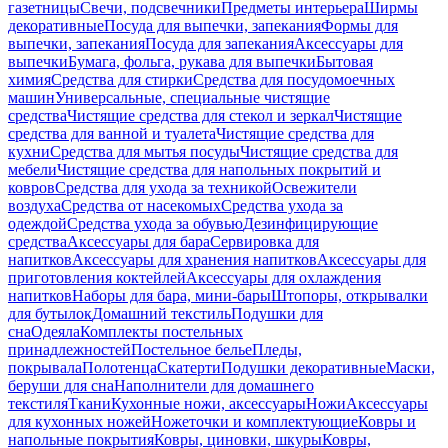
газетницы
Свечи, подсвечники
Предметы интерьера
Ширмы
декоративные
Посуда для выпечки, запекания
Формы для
выпечки, запекания
Посуда для запекания
Аксессуары для
выпечки
Бумага, фольга, рукава для выпечки
Бытовая
химия
Средства для стирки
Средства для посудомоечных
машин
Универсальные, специальные чистящие
средства
Чистящие средства для стекол и зеркал
Чистящие
средства для ванной и туалета
Чистящие средства для
кухни
Средства для мытья посуды
Чистящие средства для
мебели
Чистящие средства для напольных покрытий и
ковров
Средства для ухода за техникой
Освежители
воздуха
Средства от насекомых
Средства ухода за
одеждой
Средства ухода за обувью
Дезинфицирующие
средства
Аксессуары для бара
Сервировка для
напитков
Аксессуары для хранения напитков
Аксессуары для
приготовления коктейлей
Аксессуары для охлаждения
напитков
Наборы для бара, мини-бары
Штопоры, открывалки
для бутылок
Домашний текстиль
Подушки для
сна
Одеяла
Комплекты постельных
принадлежностей
Постельное белье
Пледы,
покрывала
Полотенца
Скатерти
Подушки декоративные
Маски,
беруши для сна
Наполнители для домашнего
текстиля
Ткани
Кухонные ножи, аксессуары
Ножи
Аксессуары
для кухонных ножей
Ножеточки и комплектующие
Ковры и
напольные покрытия
Ковры, циновки, шкуры
Ковры,