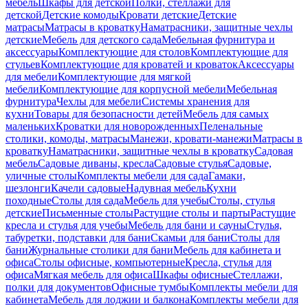
мебель
Шкафы для детской
Полки, стеллажи для
детской
Детские комоды
Кровати детские
Детские
матрасы
Матрасы в кроватку
Наматрасники, защитные чехлы
детские
Мебель для детского сада
Мебельная фурнитура и
аксессуары
Комплектующие для столов
Комплектующие для
стульев
Комплектующие для кроватей и кроваток
Аксессуары
для мебели
Комплектующие для мягкой
мебели
Комплектующие для корпусной мебели
Мебельная
фурнитура
Чехлы для мебели
Системы хранения для
кухни
Товары для безопасности детей
Мебель для самых
маленьких
Кроватки для новорожденных
Пеленальные
столики, комоды, матрасы
Манежи, кровати-манежи
Матрасы в
кроватку
Наматрасники, защитные чехлы в кроватку
Садовая
мебель
Садовые диваны, кресла
Садовые стулья
Садовые,
уличные столы
Комплекты мебели для сада
Гамаки,
шезлонги
Качели садовые
Надувная мебель
Кухни
походные
Столы для сада
Мебель для учебы
Столы, стулья
детские
Письменные столы
Растущие столы и парты
Растущие
кресла и стулья для учебы
Мебель для бани и сауны
Стулья,
табуретки, подставки для бани
Скамьи для бани
Столы для
бани
Журнальные столики для бани
Мебель для кабинета и
офиса
Столы офисные, компьютерные
Кресла, стулья для
офиса
Мягкая мебель для офиса
Шкафы офисные
Стеллажи,
полки для документов
Офисные тумбы
Комплекты мебели для
кабинета
Мебель для лоджии и балкона
Комплекты мебели для