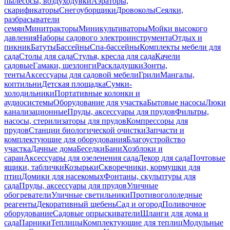
пылесосы, воздуходувки
Аэраторы,
скарификаторы
Снегоуборщики
Дровоколы
Сеялки,
разбрасыватели
семян
Минитракторы
Миникультиваторы
Мойки высокого
давления
Наборы садового электроинструмента
Отдых и
пикник
Батуты
Бассейны
Спа-бассейны
Комплекты мебели для
сада
Столы для сада
Стулья, кресла для сада
Качели
садовые
Гамаки, шезлонги
Раскладушки
Зонты,
тенты
Аксессуары для садовой мебели
Грили
Мангалы,
коптильни
Детская площадка
Сумки-
холодильники
Портативные колонки и
аудиосистемы
Оборудование для участка
Бытовые насосы
Люки
канализационные
Пруды, аксессуары для прудов
Фильтры,
насосы, стерилизаторы для прудов
Компрессоры для
прудов
Станции биологической очистки
Запчасти и
комплектующие для оборудования
Благоустройство
участка
Дачные дома
Беседки
Бани
Хозблоки и
сараи
Аксессуары для озеленения сада
Декор для сада
Почтовые
ящики, таблички
Козырьки
Скворечники, кормушки для
птиц
Домики для насекомых
Фонтаны, скульптуры для
сада
Пруды, аксессуары для прудов
Уличные
обогреватели
Уличные светильники
Противогололедные
реагенты
Декоративный щебень
Сад и огород
Поливочное
оборудование
Садовые опрыскиватели
Шланги для дома и
сада
Парники
Теплицы
Комплектующие для теплиц
Модульные