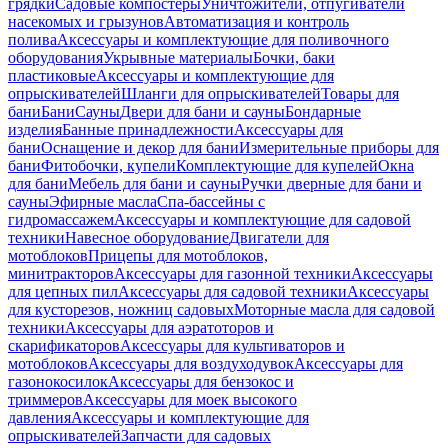
грядки
Садовые компостеры
Уничтожители, отпугиватели
насекомых и грызунов
Автоматизация и контроль
полива
Аксессуары и комплектующие для поливочного
оборудования
Укрывные материалы
Бочки, баки
пластиковые
Аксессуары и комплектующие для
опрыскивателей
Шланги для опрыскивателей
Товары для
бани
Бани
Сауны
Двери для бани и сауны
Бондарные
изделия
Банные принадлежности
Аксессуары для
бани
Оснащение и декор для бани
Измерительные приборы для
бани
Фитобочки, купели
Комплектующие для купелей
Окна
для бани
Мебель для бани и сауны
Ручки дверные для бани и
сауны
Эфирные масла
Спа-бассейны с
гидромассажем
Аксессуары и комплектующие для садовой
техники
Навесное оборудование
Двигатели для
мотоблоков
Прицепы для мотоблоков,
минитракторов
Аксессуары для газонной техники
Аксессуары
для цепных пил
Аксессуары для садовой техники
Аксессуары
для кусторезов, ножниц садовых
Моторные масла для садовой
техники
Аксессуары для аэратоторов и
скарификаторов
Аксессуары для культиваторов и
мотоблоков
Аксессуары для воздуходувок
Аксессуары для
газонокосилок
Аксессуары для бензокос и
триммеров
Аксессуары для моек высокого
давления
Аксессуары и комплектующие для
опрыскивателей
Запчасти для садовых