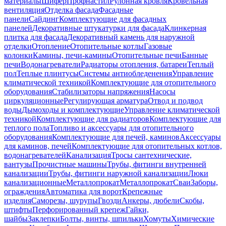
материалы
Шифер
Профнастил
Рулонная кровля
Кровельная
вентиляция
Отделка фасада
Фасадные
панели
Сайдинг
Комплектующие для фасадных
панелей
Декоративные штукатурки для фасада
Клинкерная
плитка для фасада
Декоративный камень для наружной
отделки
Отопление
Отопительные котлы
Газовые
колонки
Камины, печи-камины
Отопительные печи
Банные
печи
Водонагреватели
Радиаторы отопления, батареи
Теплый
пол
Теплые плинтусы
Системы антиобледенения
Управление
климатической техникой
Комплектующие для отопительного
оборудования
Стабилизаторы напряжения
Насосы
циркуляционные
Регулирующая арматура
Отвод и подвод
воды
Дымоходы и комплектующие
Управление климатической
техникой
Комплектующие для радиаторов
Комплектующие для
теплого пола
Топливо и аксессуары для отопительного
оборудования
Комплектующие для печей, каминов
Аксессуары
для каминов, печей
Комплектующие для отопительных котлов,
водонагревателей
Канализация
Тросы сантехнические,
вантузы
Прочистные машины
Трубы, фитинги внутренней
канализации
Трубы, фитинги наружной канализации
Люки
канализационные
Металлопрокат
Металлопрокат
Сваи
Заборы,
ограждения
Автоматика для ворот
Крепежные
изделия
Саморезы, шурупы
Гвозди
Анкеры, дюбели
Скобы,
штифты
Перфорированный крепеж
Гайки,
шайбы
Заклепки
Болты, винты, шпильки
Хомуты
Химические