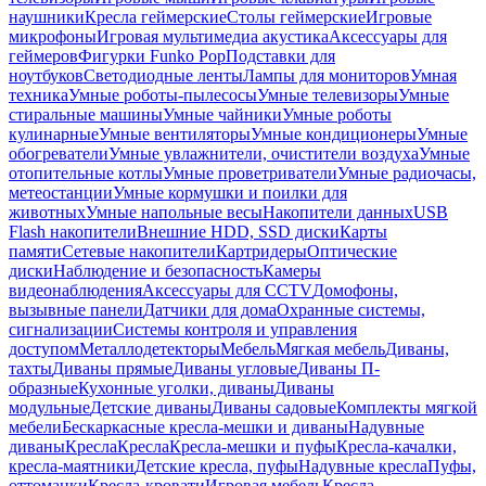
наушники
Кресла геймерские
Столы геймерские
Игровые
микрофоны
Игровая мультимедиа акустика
Аксессуары для
геймеров
Фигурки Funko Pop
Подставки для
ноутбуков
Светодиодные ленты
Лампы для мониторов
Умная
техника
Умные роботы-пылесосы
Умные телевизоры
Умные
стиральные машины
Умные чайники
Умные роботы
кулинарные
Умные вентиляторы
Умные кондиционеры
Умные
обогреватели
Умные увлажнители, очистители воздуха
Умные
отопительные котлы
Умные проветриватели
Умные радиочасы,
метеостанции
Умные кормушки и поилки для
животных
Умные напольные весы
Накопители данных
USB
Flash накопители
Внешние HDD, SSD диски
Карты
памяти
Сетевые накопители
Картридеры
Оптические
диски
Наблюдение и безопасность
Камеры
видеонаблюдения
Аксессуары для CCTV
Домофоны,
вызывные панели
Датчики для дома
Охранные системы,
сигнализации
Системы контроля и управления
доступом
Металлодетекторы
Мебель
Мягкая мебель
Диваны,
тахты
Диваны прямые
Диваны угловые
Диваны П-
образные
Кухонные уголки, диваны
Диваны
модульные
Детские диваны
Диваны садовые
Комплекты мягкой
мебели
Бескаркасные кресла-мешки и диваны
Надувные
диваны
Кресла
Кресла
Кресла-мешки и пуфы
Кресла-качалки,
кресла-маятники
Детские кресла, пуфы
Надувные кресла
Пуфы,
оттоманки
Кресла-кровати
Игровая мебель
Кресла