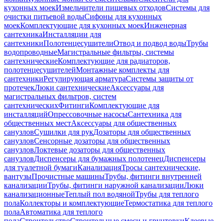
кухонных моек
Измельчители пищевых отходов
Системы для
очистки питьевой воды
Сифоны для кухонных
моек
Комплектующие для кухонных моек
Инженерная
сантехника
Инсталляции для
сантехники
Полотенцесушители
Отвод и подвод воды
Трубы
водопроводные
Магистральные фильтры, системы
сантехнические
Комплектующие для радиаторов,
полотенцесушителей
Монтажные комплекты для
сантехники
Регулирующая арматура
Системы защиты от
протечек
Люки сантехнические
Аксессуары для
магистральных фильтров, систем
сантехнических
Фитинги
Комплектующие для
инсталляций
Опрессовочные насосы
Сантехника для
общественных мест
Аксессуары для общественных
санузлов
Сушилки для рук
Дозаторы для общественных
санузлов
Сенсорные дозаторы для общественных
санузлов
Локтевые дозаторы для общественных
санузлов
Диспенсеры для бумажных полотенец
Диспенсеры
для туалетной бумаги
Канализация
Тросы сантехнические,
вантузы
Прочистные машины
Трубы, фитинги внутренней
канализации
Трубы, фитинги наружной канализации
Люки
канализационные
Теплый пол водяной
Трубы для теплого
пола
Коллекторы и комплектующие
Термостатика для теплого
пола
Автоматика для теплого
пола
Строительство
Строительные смеси и грунтовки
Клеевые