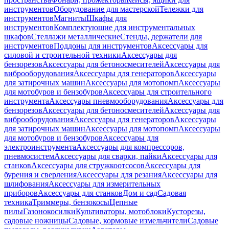
инструментов
Оборудование для мастерской
Тележки для
инструментов
Магниты
Шкафы для
инструментов
Комплектующие для инструментальных
шкафов
Стеллажи металлические
Стенды, держатели для
инструментов
Поддоны для инструментов
Аксессуары для
силовой и строительной техники
Аксессуары для
бензорезов
Аксессуары для бетоносмесителей
Аксессуары для
виброоборудования
Аксессуары для генераторов
Аксессуары
для затирочных машин
Аксессуары для мотопомп
Аксессуары
для мотобуров и бензобуров
Аксессуары для строительного
инструмента
Аксессуары пневмооборудования
Аксессуары для
бензорезов
Аксессуары для бетоносмесителей
Аксессуары для
виброоборудования
Аксессуары для генераторов
Аксессуары
для затирочных машин
Аксессуары для мотопомп
Аксессуары
для мотобуров и бензобуров
Аксессуары для
электроинструмента
Аксессуары для компрессоров,
пневмосистем
Аксессуары для сварки, пайки
Аксессуары для
станков
Аксессуары для стружкоотсосов
Аксессуары для
бурения и сверления
Аксессуары для резания
Аксессуары для
шлифования
Аксессуары для измерительных
приборов
Аксессуары для станков
Дом и сад
Садовая
техника
Триммеры, бензокосы
Цепные
пилы
Газонокосилки
Культиваторы, мотоблоки
Кусторезы,
садовые ножницы
Садовые, кормовые измельчители
Садовые