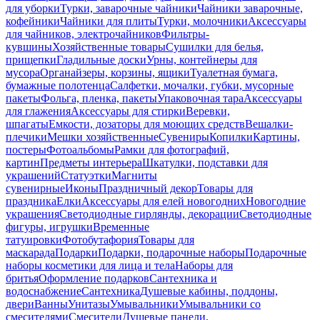
для уборки
Турки, заварочные чайники
Чайники заварочные,
кофейники
Чайники для плиты
Турки, молочники
Аксессуары
для чайников, электрочайников
Фильтры-
кувшины
Хозяйственные товары
Сушилки для белья,
прищепки
Гладильные доски
Урны, контейнеры для
мусора
Органайзеры, корзины, ящики
Туалетная бумага,
бумажные полотенца
Салфетки, мочалки, губки, мусорные
пакеты
Фольга, пленка, пакеты
Упаковочная тара
Аксессуары
для глажения
Аксессуары для стирки
Веревки,
шпагаты
Емкости, дозаторы для моющих средств
Вешалки-
плечики
Мешки хозяйственные
Сувениры
Копилки
Картины,
постеры
Фотоальбомы
Рамки для фотографий,
картин
Предметы интерьера
Шкатулки, подставки для
украшений
Статуэтки
Магниты
сувенирные
Иконы
Праздничный декор
Товары для
праздника
Елки
Аксессуары для елей новогодних
Новогодние
украшения
Светодиодные гирлянды, декорации
Светодиодные
фигуры, игрушки
Временные
татуировки
Фотобутафория
Товары для
маскарада
Подарки
Подарки, подарочные наборы
Подарочные
наборы косметики для лица и тела
Наборы для
бритья
Оформление подарков
Сантехника и
водоснабжение
Сантехника
Душевые кабины, поддоны,
двери
Ванны
Унитазы
Умывальники
Умывальники со
смесителями
Смесители
Душевые панели,