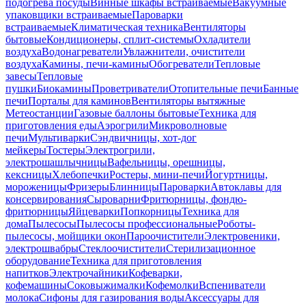
подогрева посуды
Винные шкафы встраиваемые
Вакуумные
упаковщики встраиваемые
Пароварки
встраиваемые
Климатическая техника
Вентиляторы
бытовые
Кондиционеры, сплит-системы
Охладители
воздуха
Водонагреватели
Увлажнители, очистители
воздуха
Камины, печи-камины
Обогреватели
Тепловые
завесы
Тепловые
пушки
Биокамины
Проветриватели
Отопительные печи
Банные
печи
Порталы для каминов
Вентиляторы вытяжные
Метеостанции
Газовые баллоны бытовые
Техника для
приготовления еды
Аэрогрили
Микроволновые
печи
Мультиварки
Сэндвичницы, хот-дог
мейкеры
Тостеры
Электрогрили,
электрошашлычницы
Вафельницы, орешницы,
кексницы
Хлебопечки
Ростеры, мини-печи
Йогуртницы,
мороженицы
Фризеры
Блинницы
Пароварки
Автоклавы для
консервирования
Сыроварни
Фритюрницы, фондю-
фритюрницы
Яйцеварки
Попкорницы
Техника для
дома
Пылесосы
Пылесосы профессиональные
Роботы-
пылесосы, мойщики окон
Пароочистители
Электровеники,
электрошвабры
Стеклоочистители
Стерилизационное
оборудование
Техника для приготовления
напитков
Электрочайники
Кофеварки,
кофемашины
Соковыжималки
Кофемолки
Вспениватели
молока
Сифоны для газирования воды
Аксессуары для