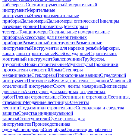
кабелерезы
Специнструменты
Измерительный
инструмент
Мерительные
инструменты
Электроизмерительные
приборы
Дальномеры
Дальномеры оптические
Нивелиры,
лазерные уровни
Пирометры
Детекторы и
тестеры
Толщиномеры
Специальные измерительные
приборы
Аксессуары для измерительных
приборов
Разметочный инструмент
Разметочные
инструменты
Инструменты для нарезки резьбы
Маркеры,
карандаши строительные
Клейма ударные
Строительно-
монтажный инструмент
Заклепочники
Труборезы,
трубогибы
Ножи строительные
Мультитулы
Пробойники,
просекатели отверстий
Ломы
Степлеры
механические
Стеклорезы
Прикаточные валики
Отделочный
инструмент
Плиткорезы
Кельмы, шпатели, гладилки
Малярный,
отделочный инструмент
Скотч, ленты малярные
Диспенсеры
для скотча
Аксессуары для малярных, отделочных
работ
Пленки строительные
Лестницы и стремянки
Лестницы,
стремянки
Чердачные лестницы
Элементы
лестниц
Подъемники строительные
Спецодежда и средства
защиты
Средства индивидуальной
защиты
Огнетушители
Сумки, пояса для
инструментов
Производственная
одежда
Спецодежда
Спецобувь
Организация рабочего
пространства
Фонари, прожекторы
Кейсы, ящики для