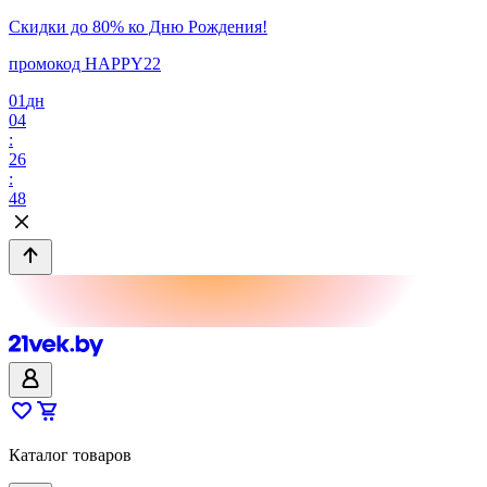
Скидки до 80% ко Дню Рождения!
промокод HAPPY22
01
дн
04
:
26
:
48
Каталог товаров