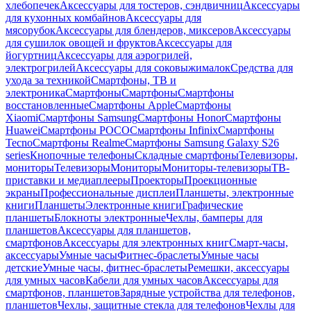
хлебопечек
Аксессуары для тостеров, сэндвичниц
Аксессуары
для кухонных комбайнов
Аксессуары для
мясорубок
Аксессуары для блендеров, миксеров
Аксессуары
для сушилок овощей и фруктов
Аксессуары для
йогуртниц
Аксессуары для аэрогрилей,
электрогрилей
Аксессуары для соковыжималок
Средства для
ухода за техникой
Смартфоны, ТВ и
электроника
Смартфоны
Смартфоны
Смартфоны
восстановленные
Смартфоны Apple
Смартфоны
Xiaomi
Смартфоны Samsung
Смартфоны Honor
Смартфоны
Huawei
Смартфоны POCO
Смартфоны Infinix
Смартфоны
Tecno
Смартфоны Realme
Смартфоны Samsung Galaxy S26
series
Кнопочные телефоны
Складные смартфоны
Телевизоры,
мониторы
Телевизоры
Мониторы
Мониторы-телевизоры
ТВ-
приставки и медиаплееры
Проекторы
Проекционные
экраны
Профессиональные дисплеи
Планшеты, электронные
книги
Планшеты
Электронные книги
Графические
планшеты
Блокноты электронные
Чехлы, бамперы для
планшетов
Аксессуары для планшетов,
смартфонов
Аксессуары для электронных книг
Смарт-часы,
аксессуары
Умные часы
Фитнес-браслеты
Умные часы
детские
Умные часы, фитнес-браслеты
Ремешки, аксессуары
для умных часов
Кабели для умных часов
Аксессуары для
смартфонов, планшетов
Зарядные устройства для телефонов,
планшетов
Чехлы, защитные стекла для телефонов
Чехлы для