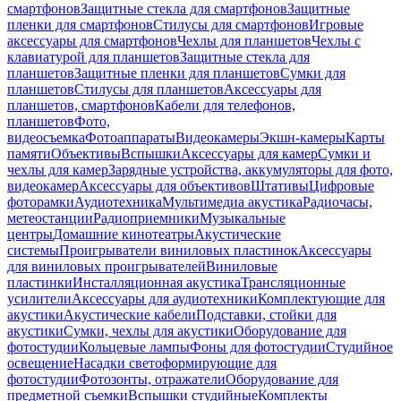
смартфонов
Защитные стекла для смартфонов
Защитные
пленки для смартфонов
Стилусы для смартфонов
Игровые
аксессуары для смартфонов
Чехлы для планшетов
Чехлы с
клавиатурой для планшетов
Защитные стекла для
планшетов
Защитные пленки для планшетов
Сумки для
планшетов
Стилусы для планшетов
Аксессуары для
планшетов, смартфонов
Кабели для телефонов,
планшетов
Фото,
видеосъемка
Фотоаппараты
Видеокамеры
Экшн-камеры
Карты
памяти
Объективы
Вспышки
Аксессуары для камер
Сумки и
чехлы для камер
Зарядные устройства, аккумуляторы для фото,
видеокамер
Аксессуары для объективов
Штативы
Цифровые
фоторамки
Аудиотехника
Мультимедиа акустика
Радиочасы,
метеостанции
Радиоприемники
Музыкальные
центры
Домашние кинотеатры
Акустические
системы
Проигрыватели виниловых пластинок
Аксессуары
для виниловых проигрывателей
Виниловые
пластинки
Инсталляционная акустика
Трансляционные
усилители
Аксессуары для аудиотехники
Комплектующие для
акустики
Акустические кабели
Подставки, стойки для
акустики
Сумки, чехлы для акустики
Оборудование для
фотостудии
Кольцевые лампы
Фоны для фотостудии
Студийное
освещение
Насадки светоформирующие для
фотостудии
Фотозонты, отражатели
Оборудование для
предметной съемки
Вспышки студийные
Комплекты