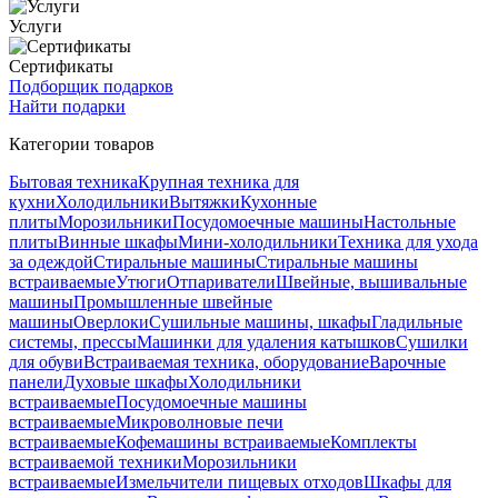
Услуги
Сертификаты
Подборщик подарков
Найти подарки
Категории товаров
Бытовая техника
Крупная техника для
кухни
Холодильники
Вытяжки
Кухонные
плиты
Морозильники
Посудомоечные машины
Настольные
плиты
Винные шкафы
Мини-холодильники
Техника для ухода
за одеждой
Стиральные машины
Стиральные машины
встраиваемые
Утюги
Отпариватели
Швейные, вышивальные
машины
Промышленные швейные
машины
Оверлоки
Сушильные машины, шкафы
Гладильные
системы, прессы
Машинки для удаления катышков
Сушилки
для обуви
Встраиваемая техника, оборудование
Варочные
панели
Духовые шкафы
Холодильники
встраиваемые
Посудомоечные машины
встраиваемые
Микроволновые печи
встраиваемые
Кофемашины встраиваемые
Комплекты
встраиваемой техники
Морозильники
встраиваемые
Измельчители пищевых отходов
Шкафы для