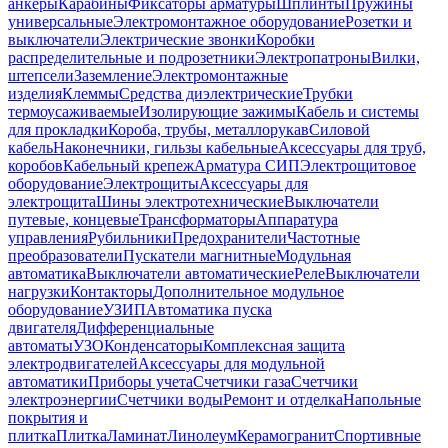
анкеры
Карабины
Фиксаторы арматуры
Шплинты
Пружины
универсальные
Электромонтажное оборудование
Розетки и
выключатели
Электрические звонки
Коробки
распределительные и подрозетники
Электропатроны
Вилки,
штепсели
Заземление
Электромонтажные
изделия
Клеммы
Средства диэлектрические
Трубки
термоусаживаемые
Изолирующие зажимы
Кабель и системы
для прокладки
Короба, трубы, металлорукав
Силовой
кабель
Наконечники, гильзы кабельные
Аксессуары для труб,
коробов
Кабельный крепеж
Арматура СИП
Электрощитовое
оборудование
Электрощиты
Аксессуары для
электрощита
Шины электротехнические
Выключатели
путевые, концевые
Трансформаторы
Аппаратура
управления
Рубильники
Предохранители
Частотные
преобразователи
Пускатели магнитные
Модульная
автоматика
Выключатели автоматические
Реле
Выключатели
нагрузки
Контакторы
Дополнительное модульное
оборудование
УЗИП
Автоматика пуска
двигателя
Дифференциальные
автоматы
УЗО
Конденсаторы
Комплексная защита
электродвигателей
Аксессуары для модульной
автоматики
Приборы учета
Счетчики газа
Счетчики
электроэнергии
Счетчики воды
Ремонт и отделка
Напольные
покрытия и
плитка
Плитка
Ламинат
Линолеум
Керамогранит
Спортивные