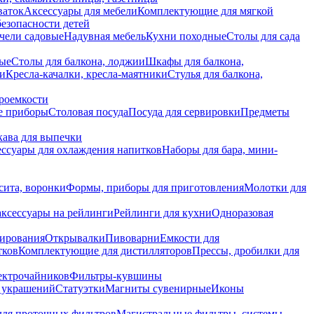
ваток
Аксессуары для мебели
Комплектующие для мягкой
безопасности детей
чели садовые
Надувная мебель
Кухни походные
Столы для сада
вые
Столы для балкона, лоджии
Шкафы для балкона,
ии
Кресла-качалки, кресла-маятники
Стулья для балкона,
роемкости
е приборы
Столовая посуда
Посуда для сервировки
Предметы
укава для выпечки
ссуары для охлаждения напитков
Наборы для бара, мини-
сита, воронки
Формы, приборы для приготовления
Молотки для
аксессуары на рейлинги
Рейлинги для кухни
Одноразовая
вирования
Открывалки
Пивоварни
Емкости для
тков
Комплектующие для дистилляторов
Прессы, дробилки для
лектрочайников
Фильтры-кувшины
я украшений
Статуэтки
Магниты сувенирные
Иконы
ля проточных фильтров
Магистральные фильтры, системы