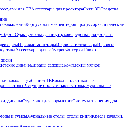
сессуары для ТВ
Аксессуары для проектора
Очки 3D
Средства
ание
 охлаждения
Корпуса для компьютеров
Процессоры
Оптические
утбуков
Сумки, чехлы для ноутбуков
Средства для ухода за
деокарты
Игровые мониторы
Игровые телевизоры
Игровые
акустика
Аксессуары для геймеров
Фигурки Funko
 диски
Детские диваны
Диваны садовые
Комплекты мягкой
ики, комоды
Тумбы под ТВ
Комоды пластиковые
довые столы
Растущие столы и парты
Столы, журнальные
ки, диваны
Стульчики для кормления
Системы хранения для
моды и тумбы
Журнальные столы, столы-книги
Кресла-качалки,
ки, скамьи
Ключницы, газетницы