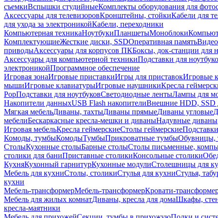
съемки
Вспышки студийные
Комплекты оборудования для фото
Аксессуары для телевизоров
Кронштейны, стойки
Кабели для т
для ухода за электроникой
Кабели, переходники
Компьютерная техника
Ноутбуки
Планшеты
Моноблоки
Компью
Комплектующие
Жесткие диски, SSD
Оперативная память
Видео
приводы
Аксессуары для корпусов ПК
Боксы, док-станции для 
Аксессуары для компьютерной техники
Подставки для ноутбук
электроникой
Программное обеспечение
Игровая зона
Игровые приставки
Игры для приставок
Игровые 
мыши
Игровые клавиатуры
Игровые наушники
Кресла геймерск
Pop
Подставки для ноутбуков
Светодиодные ленты
Лампы для м
Накопители данных
USB Flash накопители
Внешние HDD, SSD 
Мягкая мебель
Диваны, тахты
Диваны прямые
Диваны угловые
Д
мебели
Бескаркасные кресла-мешки и диваны
Надувные диваны
Игровая мебель
Кресла геймерские
Столы геймерские
Подставки
Комоды, тумбы
Комоды
Тумбы
Прикроватные тумбы
Обувницы, 
Столы
Кухонные столы
Барные столы
Столы письменные, комп
столики для бани
Приставные столики
Консольные столики
Обе
Кухня
Кухонный гарнитур
Кухонные модули
Столешницы для к
Мебель для кухни
Столы, столики
Стулья для кухни
Стулья, таб
кухни
Мебель-трансформер
Мебель-трансформер
Кровати-трансформе
Мебель для жилых комнат
Диваны, кресла для дома
Шкафы, стен
кресла-маятники
Мебель для прихожей
Секции, тумбы в прихожую
Полки и сист