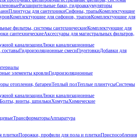
иленовые
Расширительные баки, гидроаккумуляторы
ванн
Плинтусы для сантехники
Сифоны, трапы
Комплектующие
уров
Комплектующие для сифонов, трапов
Комплектующие для
ьные фильтры, системы сантехнические
Комплектующие для
юки сантехнические
Аксессуары для магистральных фильтров,
ружной канализации
Люки канализационные
 составы
Гидроизоляционные смеси
Грунтовки
Добавки для
атериалы
рные элементы кровли
Гидроизоляционные
оры отопления, батареи
Теплый пол
Теплые плинтусы
Системы
ружной канализации
Люки канализационные
Болты, винты, шпильки
Хомуты
Химические
нцевые
Трансформаторы
Аппаратура
я плитки
Порожки, профили для пола и плитки
Приспособления