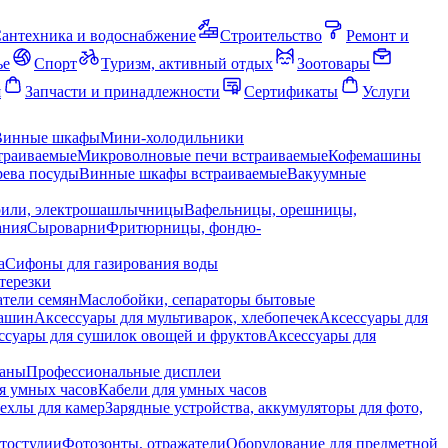
антехника и водоснабжение
Строительство
Ремонт и
ье
Спорт
Туризм, активный отдых
Зоотовары
я
Запчасти и принадлежности
Сертификаты
Услуги
Винные шкафы
Мини-холодильники
траиваемые
Микроволновые печи встраиваемые
Кофемашины
ева посуды
Винные шкафы встраиваемые
Вакуумные
рили, электрошашлычницы
Вафельницы, орешницы,
ания
Сыроварни
Фритюрницы, фондю-
а
Сифоны для газирования воды
терезки
тели семян
Маслобойки, сепараторы бытовые
машин
Аксессуары для мультиварок, хлебопечек
Аксессуары для
ссуары для сушилок овощей и фруктов
Аксессуары для
раны
Профессиональные дисплеи
я умных часов
Кабели для умных часов
ехлы для камер
Зарядные устройства, аккумуляторы для фото,
тостудии
Фотозонты, отражатели
Оборудование для предметной