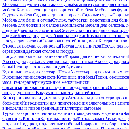
Мебельная фурнитура и аксессуары
Комплектующие для столов
мебели
Комплектующие для корпусной мебели
Мебельная фурн
Садовая мебель
Садовые диваны, кресла
Садовые стулья
Садовые
Мебель для бани и сауны
Стулья, табуретки, подставки для бани
Мебель для лоджии и балкона
Комплекты мебели для балкона, 
лоджии
Дверцы жалюзийные
Системы хранения для балкона, л
лоджии
Кресла, пуфы для балкона, лоджии
Компактные столы дл
Посуда для готовки
Сковороды, сотейники, воки
Кастрюли, ков
Столовая посуда, сервировка
Посуда для напитков
Посуда для г
сервировки
Детская столовая посуда
Посуда для выпечки, запекания
Формы для выпечки, запекания
Аксессуары для бара
Сервировка для напитков
Аксессуары для 
бары
Штопоры, открывалки для бутылок
Кухонные ножи, аксессуары
Ножи
Аксессуары для кухонных н
Кухонные принадлежности
Кухонные приборы
Терки, овощерез
мяса, тендерайзеры
Кухонные мелочи
Миски
Организация хранения на кухне
Посуда для хранения
Органайзе
посуда, упаковка
Вакуумные пакеты, контейнеры
Консервирование и дистилляция
Автоклавы для консервирован
брожения
Ингредиенты для приготовления алкогольных напит
виноделия и пивоварения
Дистилляторы бытовые
Турки, заварочные чайники
Чайники заварочные, кофейники
Ча
Сувениры
Копилки
Картины, постеры
Фотоальбомы
Рамки для ф
Подарки
Подарки, подарочные наборы
Подарочные наборы косм
Водоснабжение
Водонагреватели
Бытовые насосы
Проточные фи