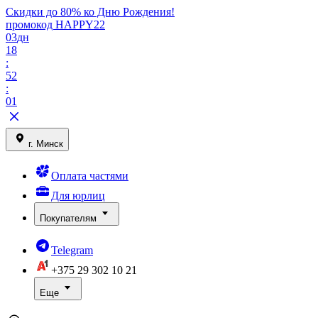
Скидки до 80% ко Дню Рождения!
промокод HAPPY22
03
дн
18
:
52
:
01
г. Минск
Оплата частями
Для юрлиц
Покупателям
Telegram
+375 29
302 10 21
Еще