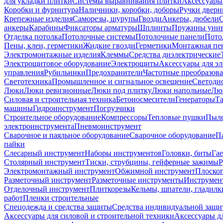
для укладки плитки
Системы выравнивания плитки
Аксессуары
Коробки и фурнитура
Наличники, коробки, доборы
Ручки дверн
Крепежные изделия
Саморезы, шурупы
Гвозди
Анкеры, дюбели
анкеры
Карабины
Фиксаторы арматуры
Шплинты
Пружины унив
Отделка потолка
Потолочные системы
Потолочные панели
Пото
Пены, клеи, герметики
Жидкие гвозди
Герметики
Монтажная пе
Электромонтажные изделия
Клеммы
Средства диэлектрические
Электрощитовое оборудование
Электрощиты
Аксессуары для э
управления
Рубильники
Предохранители
Частотные преобразов
Светотехника
Промышленное и сигнальное освещение
Светоди
Люки
Люки ревизионные
Люки под плитку
Люки напольные
Люк
Силовая и строительная техника
Бетоносмесители
Генераторы
Та
машины
Гидроинструмент
Погрузчики
Строительное оборудование
Компрессоры
Тепловые пушки
Пыле
электроинструмента
Пневмоинструмент
Сварочное и паяльное оборудование
Сварочное оборудование
П
пайки
Слесарный инструмент
Наборы инструментов
Головки, биты
Га
Столярный инструмент
Тиски, струбцины, гейферные зажимы
Р
Электромонтажный инструмент
Обжимной инструмент
Плоског
Разметочный инструмент
Разметочные инструменты
Инструмент
Отделочный инструмент
Плиткорезы
Кельмы, шпатели, гладилк
работ
Пленки строительные
Спецодежда и средства защиты
Средства индивидуальной защ
Аксессуары для силовой и строительной техники
Аксессуары дл