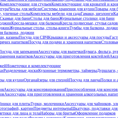
Комплектующие для стульев
Комплектующие для кроватей и кро
итура
Чехлы для мебели
Системы хранения для кухни
Товары для 
, уличные столы
Комплекты мебели для сада
Гамаки, шезлонги
Ка
Скамьи для бани
Столы для бани
Журнальные столики для бани
лоджии
Кресла-мешки для балкона
Кресла подвесные, стулья садо
оджии
Журнальные столы, столы-книги
Тумбы для балкона, лодж
я балкона, лоджии
ши, казаны
Посуда для СВЧ
Крышки и аксессуары для посуды
Гаст
орячих напитков
Посуда для подачи и хранения напитков
Столовы
Посуда для запекания
Аксессуары для выпечки
Бумага, фольга, р
хранения напитков
Аксессуары для приготовления коктейлей
Аксе
ожей
Ножеточки и комплектующие
ки
Разделочные доски
Кухонные термометры, таймеры
Дуршлаги, 
ры для кухни
Органайзеры для специй
Посуда для ланча
Полки и 
ия
Аксессуары для консервирования
Приспособления для консер
ков
Аксессуары для приготовления и хранения алкогольных напи
йники для плиты
Турки, молочники
Аксессуары для чайников, э
отографий, картин
Предметы интерьера
Шкатулки, подставки дл
етики для лица и тела
Наборы для бритья
Оформление подарков
льтры для воды
Фильтры-кувшины
Картриджи, комплектующие д