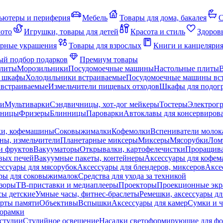
ьютеры и периферия
Мебель
Товары для дома, бакалея
С
мото
Игрушки, товары для детей
Красота и стиль
Здоров
рные украшения
Товары для взрослых
Книги и канцеляри
й подбор подарков
Премиум товары
плиты
Морозильники
Посудомоечные машины
Настольные плиты
 шкафы
Холодильники встраиваемые
Посудомоечные машины вс
встраиваемые
Измельчители пищевых отходов
Шкафы для подогр
чи
Мультиварки
Сэндвичницы, хот-дог мейкеры
Тостеры
Электрог
еницы
Фризеры
Блинницы
Пароварки
Автоклавы для консервиров
ки, кофемашины
Соковыжималки
Кофемолки
Вспениватели молок
ны, измельчители
Планетарные миксеры
Миксеры
Мясорубки
Лом
и фруктов
Вакууматоры
Открывалки, картофелечистки
Проращива
вых печей
Вакуумные пакеты, контейнеры
Аксессуары для кофе
ессуары для мясорубок
Аксессуары для блендеров, миксеров
Аксе
ры для соковыжималок
Средства для ухода за техникой
зоры
ТВ-приставки и медиаплееры
Проекторы
Проекционные эк
сы детские
Умные часы, фитнес-браслеты
Ремешки, аксессуары дл
рты памяти
Объективы
Вспышки
Аксессуары для камер
Сумки и ч
орамки
студии
Студийное освещение
Насадки светоформирующие для фо