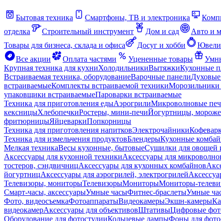
Бытовая техника
Смартфоны, ТВ и электроника
Комп
отделка
Строительный инструмент
Дом и сад
Авто и 
Товары для бизнеса, склада и офиса
Досуг и хобби
Ювели
Все акции
Оплата частями
Уцененные товары
Умны
Крупная техника для кухни
Холодильники
Вытяжки
Кухонные 
Встраиваемая техника, оборудование
Варочные панели
Духовые
встраиваемые
Комплекты встраиваемой техники
Морозильники 
упаковщики встраиваемые
Пароварки встраиваемые
Техника для приготовления еды
Аэрогрили
Микроволновые пе
кексницы
Хлебопечки
Ростеры, мини-печи
Йогуртницы, морож
фритюрницы
Яйцеварки
Попкорницы
Техника для приготовления напитков
Электрочайники
Кофевар
Техника для измельчения продуктов
Блендеры
Кухонные комбай
Мелкая техника
Весы кухонные, бытовые
Сушилки для овощей 
Аксессуары для кухонной техники
Аксессуары для микроволно
тостеров, сэндвичниц
Аксессуары для кухонных комбайнов
Акс
йогуртниц
Аксессуары для аэрогрилей, электрогрилей
Аксессуа
Телевизоры, мониторы
Телевизоры
Мониторы
Мониторы-телеви
Смарт-часы, аксессуары
Умные часы
Фитнес-браслеты
Умные ча
Фото, видеосъемка
Фотоаппараты
Видеокамеры
Экшн-камеры
Ка
видеокамер
Аксессуары для объективов
Штативы
Цифровые фот
Оборудование для фотостудии
Кольцевые лампы
Фоны для фото