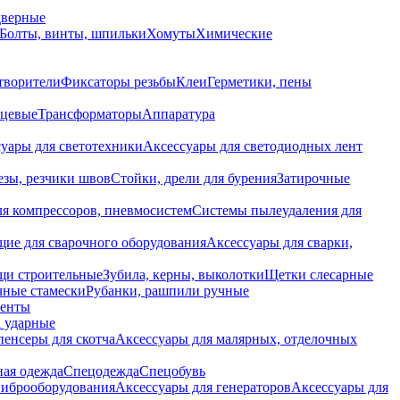
дверные
Болты, винты, шпильки
Хомуты
Химические
творители
Фиксаторы резьбы
Клеи
Герметики, пены
нцевые
Трансформаторы
Аппаратура
уары для светотехники
Аксессуары для светодиодных лент
езы, резчики швов
Стойки, дрели для бурения
Затирочные
ля компрессоров, пневмосистем
Системы пылеудаления для
ие для сварочного оборудования
Аксессуары для сварки,
щи строительные
Зубила, керны, выколотки
Щетки слесарные
чные стамески
Рубанки, рашпили ручные
енты
 ударные
енсеры для скотча
Аксессуары для малярных, отделочных
ная одежда
Спецодежда
Спецобувь
виброоборудования
Аксессуары для генераторов
Аксессуары для