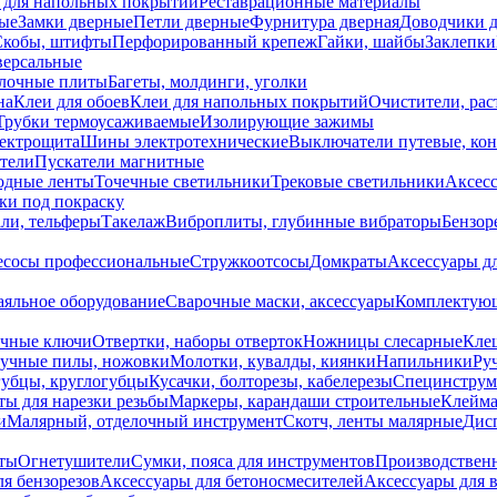
 для напольных покрытий
Реставрационные материалы
ые
Замки дверные
Петли дверные
Фурнитура дверная
Доводчики 
Скобы, штифты
Перфорированный крепеж
Гайки, шайбы
Заклепки
ерсальные
лочные плиты
Багеты, молдинги, уголки
на
Клеи для обоев
Клеи для напольных покрытий
Очистители, рас
Трубки термоусаживаемые
Изолирующие зажимы
лектрощита
Шины электротехнические
Выключатели путевые, ко
атели
Пускатели магнитные
одные ленты
Точечные светильники
Трековые светильники
Аксесс
и под покраску
ли, тельферы
Такелаж
Виброплиты, глубинные вибраторы
Бензор
сосы профессиональные
Стружкоотсосы
Домкраты
Аксессуары д
аяльное оборудование
Сварочные маски, аксессуары
Комплектующ
ечные ключи
Отвертки, наборы отверток
Ножницы слесарные
Кле
учные пилы, ножовки
Молотки, кувалды, киянки
Напильники
Ру
убцы, круглогубцы
Кусачки, болторезы, кабелерезы
Специнструм
ы для нарезки резьбы
Маркеры, карандаши строительные
Клейма
и
Малярный, отделочный инструмент
Скотч, ленты малярные
Дисп
иты
Огнетушители
Сумки, пояса для инструментов
Производствен
я бензорезов
Аксессуары для бетоносмесителей
Аксессуары для 