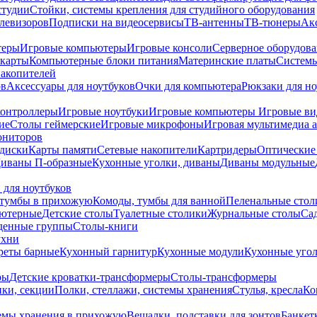
студии
Стойки, системы крепления для студийного оборудования
елевизоров
Подписки на видеосервисы
ТВ-антенны
ТВ-тюнеры
Ак
теры
Игровые компьютеры
Игровые консоли
Серверное оборудов
карты
Компьютерные блоки питания
Материнские платы
Системы
накопителей
ов
Аксессуары для ноутбуков
Очки для компьютера
Рюкзаки для но
контроллеры
Игровые ноутбуки
Игровые компьютеры
Игровые ви
ие
Столы геймерские
Игровые микрофоны
Игровая мультимедиа 
ониторов
диски
Карты памяти
Сетевые накопители
Картридеры
Оптические
иваны П-образные
Кухонные уголки, диваны
Диваны модульные
 для ноутбуков
тумбы в прихожую
Комоды, тумбы для ванной
Пеленальные стол
ьютерные
Детские столы
Туалетные столики
Журнальные столы
Са
денные группы
Столы-книги
ухни
уреты барные
Кухонный гарнитур
Кухонные модули
Кухонные угол
ры
Детские кроватки-трансформеры
Столы-трансформеры
ки, секции
Полки, стеллажи, системы хранения
Стулья, кресла
Ко
емы хранения в прихожую
Вешалки, подставки для зонтов
Банкет