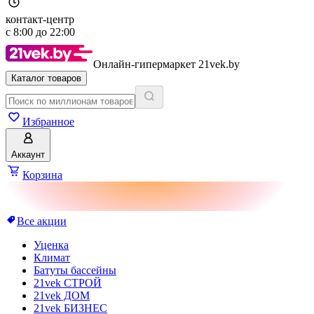
контакт-центр
с
8:00
до
22:00
Онлайн-гипермаркет 21vek.by
Каталог товаров
Избранное
Аккаунт
Корзина
Все акции
Уценка
Климат
Батуты бассейны
21vek СТРОЙ
21vek ДОМ
21vek БИЗНЕС