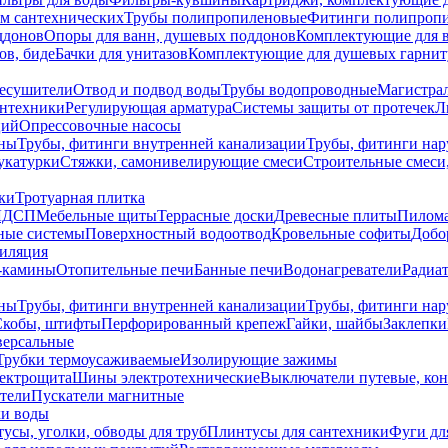
ем сантехнических
Трубы полипропиленовые
Фитинги полипроп
ддонов
Опоры для ванн, душевых поддонов
Комплектующие для 
ов, биде
Бачки для унитазов
Комплектующие для душевых гарнит
есушители
Отвод и подвод воды
Трубы водопроводные
Магистрал
антехники
Регулирующая арматура
Системы защиты от протечек
Л
ций
Опрессовочные насосы
ны
Трубы, фитинги внутренней канализации
Трубы, фитинги на
катурки
Стяжки, самонивелирующие смеси
Строительные смеси,
ки
Тротуарная плитка
ЛДСП
Мебельные щиты
Террасные доски
Древесные плиты
Пилом
ные системы
Поверхностный водоотвод
Кровельные софиты
Добо
тиляция
-камины
Отопительные печи
Банные печи
Водонагреватели
Радиат
ны
Трубы, фитинги внутренней канализации
Трубы, фитинги на
Скобы, штифты
Перфорированный крепеж
Гайки, шайбы
Заклепки
ерсальные
Трубки термоусаживаемые
Изолирующие зажимы
лектрощита
Шины электротехнические
Выключатели путевые, ко
атели
Пускатели магнитные
ки воды
усы, уголки, обводы для труб
Плинтусы для сантехники
Фуги дл