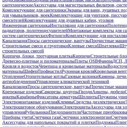
сантехнические
Аксессуары для магистральных фильтров, сист
Комплектующие для сантехники
Экраны для ванн, душевых по
для умывальников, моек
Комплектующие для унитазов, писсуар
смесителей
Комплектующие для душевых кабин, уголков
Инженерная сантехника
Инсталляции для сантехники
Полотенц
радиаторов, полотенцесушителей
Монтажные комплекты для с
систем сантехнических
Фитинги
Комплектующие для инсталля
Канализация
Тросы сантехнические, вантузы
Прочистные маши
Строительные смеси и грунтовки
Клеевые смеси
Шпатлевки
Шту
строительных смесей
Кирпичи, блоки, тротуарная плитка
Кирпичи
Строительные бло
Древесно-плитные и пиломатериалы
Плиты OSB
Фанера
ДСП, 
Кровля и водосток
Черепица и кровельные материалы
Водосточ
материалы
Шифер
Профнастил
Рулонная кровля
Кровельная вен
Отопление
Отопительные котлы
Газовые колонки
Камины, печи
антиобледенения
Управление климатической техникой
Канализация
Тросы сантехнические, вантузы
Прочистные маши
Крепежные изделия
Саморезы, шурупы
Гвозди
Анкеры, дюбели
анкеры
Карабины
Фиксаторы арматуры
Шплинты
Пружины унив
Электромонтажные изделия
Клеммы
Средства диэлектрические
Электрощитовое оборудование
Электрощиты
Аксессуары для э
управления
Рубильники
Предохранители
Частотные преобразов
Приборы учета
Счетчики газа
Счетчики электроэнергии
Счетчи
Аксессуары для напольных покрытий и плитки
Подложка
Плинт