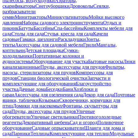
пылесосы, воздуходувки
Аэраторы,
скарификаторы
Снегоуборщики
Дровоколы
Сеялки,
разбрасыватели
семян
Минитракторы
Миникультиваторы
Мойки высокого
давления
Наборы садового электроинструмента
Отдых и
пикник
Батуты
Бассейны
Спа-бассейны
Комплекты мебели для
сада
Столы для сада
Стулья, кресла для сада
Качели
садовые
Гамаки, шезлонги
Раскладушки
Зонты,
тенты
Аксессуары для садовой мебели
Грили
Мангалы,
коптильни
Детская площадка
Сумки-
холодильники
Портативные колонки и
аудиосистемы
Оборудование для участка
Бытовые насосы
Люки
канализационные
Пруды, аксессуары для прудов
Фильтры,
насосы, стерилизаторы для прудов
Компрессоры для
прудов
Станции биологической очистки
Запчасти и
комплектующие для оборудования
Благоустройство
участка
Дачные дома
Беседки
Бани
Хозблоки и
сараи
Аксессуары для озеленения сада
Декор для сада
Почтовые
ящики, таблички
Козырьки
Скворечники, кормушки для
птиц
Домики для насекомых
Фонтаны, скульптуры для
сада
Пруды, аксессуары для прудов
Уличные
обогреватели
Уличные светильники
Противогололедные
реагенты
Декоративный щебень
Сад и огород
Поливочное
оборудование
Садовые опрыскиватели
Шланги для дома и
сада
Парники
Теплицы
Комплектующие для теплиц
Модульные