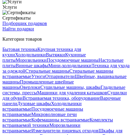
Услуги
Сертификаты
Подборщик подарков
Найти подарки
Категории товаров
Бытовая техника
Крупная техника для
кухни
Холодильники
Вытяжки
Кухонные
плиты
Морозильники
Посудомоечные машины
Настольные
плиты
Винные шкафы
Мини-холодильники
Техника для ухода
за одеждой
Стиральные машины
Стиральные машины
встраиваемые
Утюги
Отпариватели
Швейные, вышивальные
машины
Промышленные швейные
машины
Оверлоки
Сушильные машины, шкафы
Гладильные
системы, прессы
Машинки для удаления катышков
Сушилки
для обуви
Встраиваемая техника, оборудование
Варочные
панели
Духовые шкафы
Холодильники
встраиваемые
Посудомоечные машины
встраиваемые
Микроволновые печи
встраиваемые
Кофемашины встраиваемые
Комплекты
встраиваемой техники
Морозильники
встраиваемые
Измельчители пищевых отходов
Шкафы для