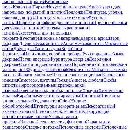
напольные покрытия
Виниловые
полы
Ковролин
Паркет
Искусственная трава
Аксессуары для
напольных покрытий и плитки
Подложка
Плинтусы, уголки,
обводы для труб
Плинтусы для сантехники
Фуги для
плитки
Порожки, профили для пола и плитки
Приспособления
для укладки плитки
Системы выравнивания
плитки
Аксессуары для напольных
покрытий
Реставрационные материалы
Двери и арки
Двери
входные
Двери межкомнатные
Арки межкомнатные
Москитные
сетки
Двери для бани и сауны
Коробки и
фурнитура
Наличники, коробки, доборы
Ручки дверные
Замки
дверные
Петли дверные
Фурнитура дверная
Доводчики
дверные
Окна и подоконники
Окна
Подоконники, отливы
Окна
мансардные
Фурнитура оконная
Мягкие окна
Москитные сетки
на окна
Жалюзи уличные
Пленки солнцезащитные
Крепежные
изделия
Саморезы, шурупы
Гвозди
Анкеры, дюбели
Скобы,
штифты
Перфорированный крепеж
Гайки,
шайбы
Заклепки
Болты, винты, шпильки
Хомуты
Химические
анкеры
Карабины
Фиксаторы арматуры
Шплинты
Пружины
универсальные
Отделка стен
Обои
Жидкие
обои
Фотообои
Штукатурки декоративные
Декоративный
камень
Скинали
Пленки самоклеящиеся
Армирующие
сетки
Стеновые панели
Уголки, маяки,
профили
Вагонка
Стеклохолсты, флизелин
Экраны для
радиаторов
Отделка потолка
Потолочные системы
Потолочные