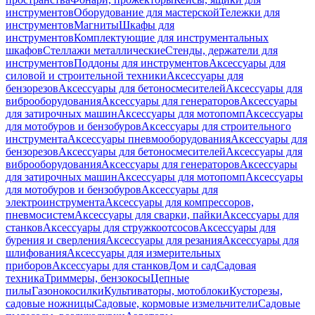
инструментов
Оборудование для мастерской
Тележки для
инструментов
Магниты
Шкафы для
инструментов
Комплектующие для инструментальных
шкафов
Стеллажи металлические
Стенды, держатели для
инструментов
Поддоны для инструментов
Аксессуары для
силовой и строительной техники
Аксессуары для
бензорезов
Аксессуары для бетоносмесителей
Аксессуары для
виброоборудования
Аксессуары для генераторов
Аксессуары
для затирочных машин
Аксессуары для мотопомп
Аксессуары
для мотобуров и бензобуров
Аксессуары для строительного
инструмента
Аксессуары пневмооборудования
Аксессуары для
бензорезов
Аксессуары для бетоносмесителей
Аксессуары для
виброоборудования
Аксессуары для генераторов
Аксессуары
для затирочных машин
Аксессуары для мотопомп
Аксессуары
для мотобуров и бензобуров
Аксессуары для
электроинструмента
Аксессуары для компрессоров,
пневмосистем
Аксессуары для сварки, пайки
Аксессуары для
станков
Аксессуары для стружкоотсосов
Аксессуары для
бурения и сверления
Аксессуары для резания
Аксессуары для
шлифования
Аксессуары для измерительных
приборов
Аксессуары для станков
Дом и сад
Садовая
техника
Триммеры, бензокосы
Цепные
пилы
Газонокосилки
Культиваторы, мотоблоки
Кусторезы,
садовые ножницы
Садовые, кормовые измельчители
Садовые