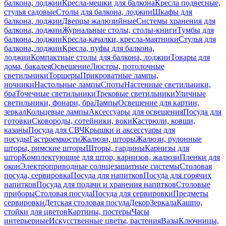
балкона, лоджии
Кресла-мешки для балкона
Кресла подвесные,
стулья садовые
Столы для балкона, лоджии
Шкафы для
балкона, лоджии
Дверцы жалюзийные
Системы хранения для
балкона, лоджии
Журнальные столы, столы-книги
Тумбы для
балкона, лоджии
Кресла-качалки, кресла-маятники
Стулья для
балкона, лоджии
Кресла, пуфы для балкона,
лоджии
Компактные столы для балкона, лоджии
Товары для
дома, бакалея
Освещение
Люстры, потолочные
светильники
Торшеры
Прикроватные лампы,
ночники
Настольные лампы
Споты
Настенные светильники,
бра
Точечные светильники
Трековые светильники
Уличные
светильники, фонари, бра
Лампы
Освещение для картин,
зеркал
Кольцевые лампы
Аксессуары для освещения
Посуда для
готовки
Сковороды, сотейники, воки
Кастрюли, ковши,
казаны
Посуда для СВЧ
Крышки и аксессуары для
посуды
Гастроемкости
Жалюзи, шторы
Жалюзи, рулонные
шторы, римские шторы
Шторы, гардины
Карнизы для
штор
Комплектующие для штор, карнизов, жалюзи
Пленки для
окон
Электроприводные солнцезащитные системы
Столовая
посуда, сервировка
Посуда для напитков
Посуда для горячих
напитков
Посуда для подачи и хранения напитков
Столовые
приборы
Столовая посуда
Посуда для сервировки
Предметы
сервировки
Детская столовая посуда
Декор
Зеркала
Кашпо,
стойки для цветов
Картины, постеры
Часы
интерьерные
Искусственные цветы, растения
Вазы
Ключницы,