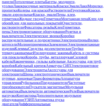
панели
Потолочные плиты
Багеты, молдинги,
уголки
Лакокрасочные материалы
Краски
Эмали
Лаки
Морилки,
пропитки
Колеры для краски
Растворители
Грунтовки
Краски,
эмали аэрозольные
Краски, эмали
Пены, клеи,
герметики
Жидкие гвозди
Герметики
Монтажная пена
Клеи для
обоев
Клеи для напольных покрытий
Очистители,
растворители
Фиксаторы резьбы
Клеи
Герметики,
пены
Электромонтажное оборудование
Розетки и
выключатели
Электрические звонки
Коробки
распределительные и подрозетники
Электропатроны
Вилки,
штепсели
Молниеприемники
Заземление
Электромонтажные
изделия
Клеммы
Средства диэлектрические
Трубки
термоусаживаемые
Изолирующие зажимы
Кабель и системы
для прокладки
Короба, трубы, металлорукав
Силовой
кабель
Наконечники, гильзы кабельные
Аксессуары для труб,
коробов
Кабельный крепеж
Арматура СИП
Электрощитовое
оборудование
Электрощиты
Аксессуары для
электрощита
Шины электротехнические
Выключатели
путевые, концевые
Трансформаторы
Аппаратура
управления
Рубильники
Предохранители
Частотные
преобразователи
Пускатели магнитные
Модульная
автоматика
Выключатели автоматические
Реле
Выключатели
нагрузки
Контакторы
Дополнительное модульное
оборудование
УЗИП
Автоматика пуска
двигателя
Дифференциальные