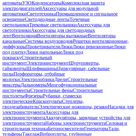
автоматы
УЗО
Конденсаторы
Комплексная защита
электродвигателей
Аксессуары для модульной
автоматики
Светотехника
Промышленное и сигнальное
освещение
Светодиодные ленты
Точечные
светильники
Трековые светильники
Аксессуары для
светотехники
Аксессуары для светодиодных
лент
Вентиляция
Вентиляторы вытяжные
Вентиляторы
канальные
Системы воздуховодов
Решетки вентиляционные,
диффузоры
Проветриватели
Люки
Люки ревизионные
Люки
под плитку
Люки напольные
Люки под
покраску
Строительный
инструмент
Электроинструмент
Шуруповерты,
гайковерты
Шлифмашины
Циркулярные, сабельные
пилы
Перфораторы, отбойные
молотки
Электролобзики
Дрели
Строительные
миксеры
Дальномеры
Многофункциональные
инструменты
Строительные фены
Строительные
пистолеты
Фрезеры
Рубанки, стамески
электрические
Краскопульты
Степлеры,
гвоздезабиватели
Электрические ножницы, резаки
Насадки для
электроинструмента
Аксессуары для
электроинструмента
Аккумуляторы, зарядные устройства для
электроинструмента
Наборы электроинструмента
Силовая и
строительная техника
Бетоносмесители
Генераторы
Тали,
тельферы
Такелаж
Виброплиты, глубинные