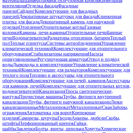
материалы
Шифер
Профнастил
Рулонная кровля
Кровельная
вентиляция
Отделка фасада
Фасадные
панели
Сайдинг
Комплектующие для фасадных
панелей
Декоративные штукатурки для фасада
Клинкерная
плитка для фасада
Декоративный камень для наружной
отделки
Отопление
Отопительные котлы
Газовые
колонки
Камины, печи-камины
Отопительные печи
Банные
печи
Водонагреватели
Радиаторы отопления, батареи
Теплый
пол
Теплые плинтусы
Системы антиобледенения
Управление
климатической техникой
Комплектующие для отопительного
оборудования
Стабилизаторы напряжения
Насосы
циркуляционные
Регулирующая арматура
Отвод и подвод
воды
Дымоходы и комплектующие
Управление климатической
техникой
Комплектующие для радиаторов
Комплектующие для
теплого пола
Топливо и аксессуары для отопительного
оборудования
Комплектующие для печей, каминов
Аксессуары
для каминов, печей
Комплектующие для отопительных котлов,
водонагревателей
Канализация
Тросы сантехнические,
вантузы
Прочистные машины
Трубы, фитинги внутренней
канализации
Трубы, фитинги наружной канализации
Люки
канализационные
Металлопрокат
Металлопрокат
Сваи
Заборы,
ограждения
Автоматика для ворот
Крепежные
изделия
Саморезы, шурупы
Гвозди
Анкеры, дюбели
Скобы,
штифты
Перфорированный крепеж
Гайки,
шайбы
Заклепки
Болты, винты, шпильки
Хомуты
Химические