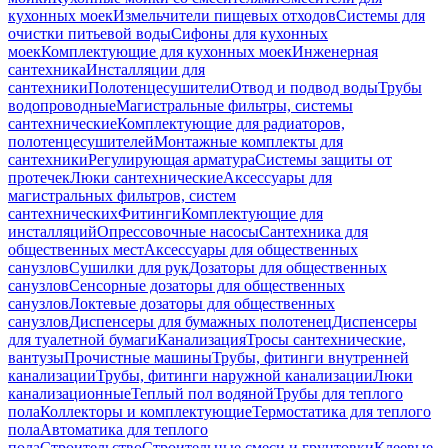
кухонных моек
Измельчители пищевых отходов
Системы для
очистки питьевой воды
Сифоны для кухонных
моек
Комплектующие для кухонных моек
Инженерная
сантехника
Инсталляции для
сантехники
Полотенцесушители
Отвод и подвод воды
Трубы
водопроводные
Магистральные фильтры, системы
сантехнические
Комплектующие для радиаторов,
полотенцесушителей
Монтажные комплекты для
сантехники
Регулирующая арматура
Системы защиты от
протечек
Люки сантехнические
Аксессуары для
магистральных фильтров, систем
сантехнических
Фитинги
Комплектующие для
инсталляций
Опрессовочные насосы
Сантехника для
общественных мест
Аксессуары для общественных
санузлов
Сушилки для рук
Дозаторы для общественных
санузлов
Сенсорные дозаторы для общественных
санузлов
Локтевые дозаторы для общественных
санузлов
Диспенсеры для бумажных полотенец
Диспенсеры
для туалетной бумаги
Канализация
Тросы сантехнические,
вантузы
Прочистные машины
Трубы, фитинги внутренней
канализации
Трубы, фитинги наружной канализации
Люки
канализационные
Теплый пол водяной
Трубы для теплого
пола
Коллекторы и комплектующие
Термостатика для теплого
пола
Автоматика для теплого
пола
Строительство
Строительные смеси и грунтовки
Клеевые