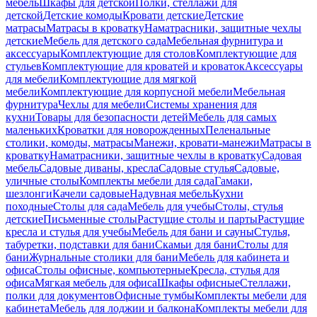
мебель
Шкафы для детской
Полки, стеллажи для
детской
Детские комоды
Кровати детские
Детские
матрасы
Матрасы в кроватку
Наматрасники, защитные чехлы
детские
Мебель для детского сада
Мебельная фурнитура и
аксессуары
Комплектующие для столов
Комплектующие для
стульев
Комплектующие для кроватей и кроваток
Аксессуары
для мебели
Комплектующие для мягкой
мебели
Комплектующие для корпусной мебели
Мебельная
фурнитура
Чехлы для мебели
Системы хранения для
кухни
Товары для безопасности детей
Мебель для самых
маленьких
Кроватки для новорожденных
Пеленальные
столики, комоды, матрасы
Манежи, кровати-манежи
Матрасы в
кроватку
Наматрасники, защитные чехлы в кроватку
Садовая
мебель
Садовые диваны, кресла
Садовые стулья
Садовые,
уличные столы
Комплекты мебели для сада
Гамаки,
шезлонги
Качели садовые
Надувная мебель
Кухни
походные
Столы для сада
Мебель для учебы
Столы, стулья
детские
Письменные столы
Растущие столы и парты
Растущие
кресла и стулья для учебы
Мебель для бани и сауны
Стулья,
табуретки, подставки для бани
Скамьи для бани
Столы для
бани
Журнальные столики для бани
Мебель для кабинета и
офиса
Столы офисные, компьютерные
Кресла, стулья для
офиса
Мягкая мебель для офиса
Шкафы офисные
Стеллажи,
полки для документов
Офисные тумбы
Комплекты мебели для
кабинета
Мебель для лоджии и балкона
Комплекты мебели для