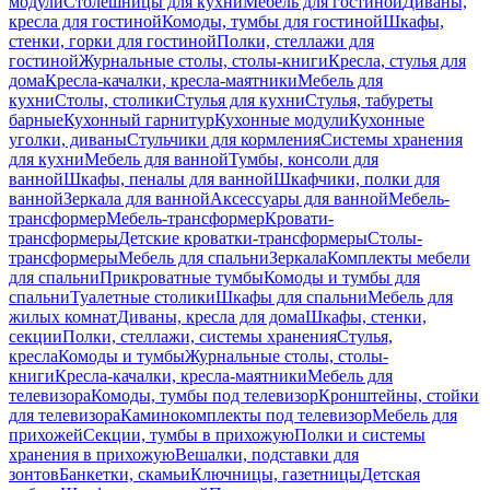
модули
Столешницы для кухни
Мебель для гостиной
Диваны,
кресла для гостиной
Комоды, тумбы для гостиной
Шкафы,
стенки, горки для гостиной
Полки, стеллажи для
гостиной
Журнальные столы, столы-книги
Кресла, стулья для
дома
Кресла-качалки, кресла-маятники
Мебель для
кухни
Столы, столики
Стулья для кухни
Стулья, табуреты
барные
Кухонный гарнитур
Кухонные модули
Кухонные
уголки, диваны
Стульчики для кормления
Системы хранения
для кухни
Мебель для ванной
Тумбы, консоли для
ванной
Шкафы, пеналы для ванной
Шкафчики, полки для
ванной
Зеркала для ванной
Аксессуары для ванной
Мебель-
трансформер
Мебель-трансформер
Кровати-
трансформеры
Детские кроватки-трансформеры
Столы-
трансформеры
Мебель для спальни
Зеркала
Комплекты мебели
для спальни
Прикроватные тумбы
Комоды и тумбы для
спальни
Туалетные столики
Шкафы для спальни
Мебель для
жилых комнат
Диваны, кресла для дома
Шкафы, стенки,
секции
Полки, стеллажи, системы хранения
Стулья,
кресла
Комоды и тумбы
Журнальные столы, столы-
книги
Кресла-качалки, кресла-маятники
Мебель для
телевизора
Комоды, тумбы под телевизор
Кронштейны, стойки
для телевизора
Каминокомплекты под телевизор
Мебель для
прихожей
Секции, тумбы в прихожую
Полки и системы
хранения в прихожую
Вешалки, подставки для
зонтов
Банкетки, скамьи
Ключницы, газетницы
Детская