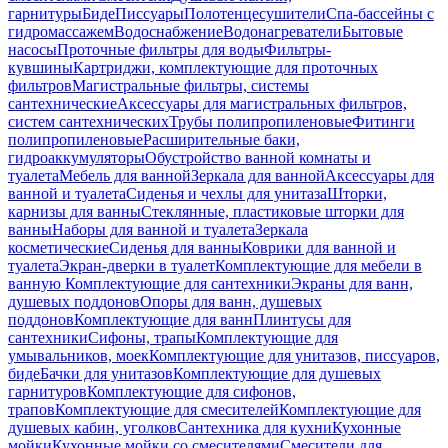
гарнитуры
Биде
Писсуары
Полотенцесушители
Спа-бассейны с
гидромассажем
Водоснабжение
Водонагреватели
Бытовые
насосы
Проточные фильтры для воды
Фильтры-
кувшины
Картриджи, комплектующие для проточных
фильтров
Магистральные фильтры, системы
сантехнические
Аксессуары для магистральных фильтров,
систем сантехнических
Трубы полипропиленовые
Фитинги
полипропиленовые
Расширительные баки,
гидроаккумуляторы
Обустройство ванной комнаты и
туалета
Мебель для ванной
Зеркала для ванной
Аксессуары для
ванной и туалета
Сиденья и чехлы для унитаза
Шторки,
карнизы для ванны
Стеклянные, пластиковые шторки для
ванны
Наборы для ванной и туалета
Зеркала
косметические
Сиденья для ванны
Коврики для ванной и
туалета
Экран-дверки в туалет
Комплектующие для мебели в
ванную
Комплектующие для сантехники
Экраны для ванн,
душевых поддонов
Опоры для ванн, душевых
поддонов
Комплектующие для ванн
Плинтусы для
сантехники
Сифоны, трапы
Комплектующие для
умывальников, моек
Комплектующие для унитазов, писсуаров,
биде
Бачки для унитазов
Комплектующие для душевых
гарнитуров
Комплектующие для сифонов,
трапов
Комплектующие для смесителей
Комплектующие для
душевых кабин, уголков
Сантехника для кухни
Кухонные
мойки
Кухонные мойки со смесителями
Смесители для