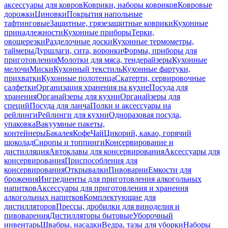
аксессуары для ковров
Коврики, наборы ковриков
Ковровые
дорожки
Циновки
Покрытия напольные
тафтинговые
Защитные, грязезащитные коврики
Кухонные
принадлежности
Кухонные приборы
Терки,
овощерезки
Разделочные доски
Кухонные термометры,
таймеры
Дуршлаги, сита, воронки
Формы, приборы для
приготовления
Молотки для мяса, тендерайзеры
Кухонные
мелочи
Миски
Кухонный текстиль
Кухонные фартуки,
прихватки
Кухонные полотенца
Скатерти, сервировочные
салфетки
Организация хранения на кухне
Посуда для
хранения
Органайзеры для кухни
Органайзеры для
специй
Посуда для ланча
Полки и аксессуары на
рейлинги
Рейлинги для кухни
Одноразовая посуда,
упаковка
Вакуумные пакеты,
контейнеры
Бакалея
Кофе
Чай
Цикорий, какао, горячий
шоколад
Сиропы и топпинги
Консервирование и
дистилляция
Автоклавы для консервирования
Аксессуары для
консервирования
Приспособления для
консервирования
Открывалки
Пивоварни
Емкости для
брожения
Ингредиенты для приготовления алкогольных
напитков
Аксессуары для приготовления и хранения
алкогольных напитков
Комплектующие для
дистилляторов
Прессы, дробилки для виноделия и
пивоварения
Дистилляторы бытовые
Уборочный
инвентарь
Швабры, насадки
Ведра, тазы для уборки
Наборы