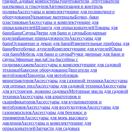
грядки
Садовые компостеры
Уничтожители, отпугиватели
насекомых и грызунов
Автоматизация и контроль
полива
Аксессуары и комплектующие для поливочного
оборудования
Укрывные материалы
Бочки, баки
пластиковые
Аксессуары и комплектующие для
опрыскивателей
Шланги для опрыскивателей
Товары для
бани
Бани
Сауны
Двери для бани и сауны
Бондарные
изделия
Банные принадлежности
Аксессуары для
бани
Оснащение и декор для бани
Измерительные приборы для
бани
Фитобочки, купели
Комплектующие для купелей
Окна
для бани
Мебель для бани и сауны
Ручки дверные для бани и
сауны
Эфирные масла
Спа-бассейны с
гидромассажем
Аксессуары и комплектующие для садовой
техники
Навесное оборудование
Двигатели для
мотоблоков
Прицепы для мотоблоков,
минитракторов
Аксессуары для газонной техники
Аксессуары
для цепных пил
Аксессуары для садовой техники
Аксессуары
для кусторезов, ножниц садовых
Моторные масла для садовой
техники
Аксессуары для аэратоторов и
скарификаторов
Аксессуары для культиваторов и
мотоблоков
Аксессуары для воздуходувок
Аксессуары для
газонокосилок
Аксессуары для бензокос и
триммеров
Аксессуары для моек высокого
давления
Аксессуары и комплектующие для
опрыскивателей
Запчасти для садовых