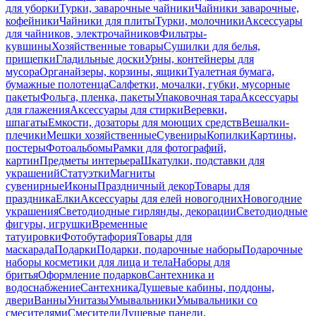
для уборки
Турки, заварочные чайники
Чайники заварочные,
кофейники
Чайники для плиты
Турки, молочники
Аксессуары
для чайников, электрочайников
Фильтры-
кувшины
Хозяйственные товары
Сушилки для белья,
прищепки
Гладильные доски
Урны, контейнеры для
мусора
Органайзеры, корзины, ящики
Туалетная бумага,
бумажные полотенца
Салфетки, мочалки, губки, мусорные
пакеты
Фольга, пленка, пакеты
Упаковочная тара
Аксессуары
для глажения
Аксессуары для стирки
Веревки,
шпагаты
Емкости, дозаторы для моющих средств
Вешалки-
плечики
Мешки хозяйственные
Сувениры
Копилки
Картины,
постеры
Фотоальбомы
Рамки для фотографий,
картин
Предметы интерьера
Шкатулки, подставки для
украшений
Статуэтки
Магниты
сувенирные
Иконы
Праздничный декор
Товары для
праздника
Елки
Аксессуары для елей новогодних
Новогодние
украшения
Светодиодные гирлянды, декорации
Светодиодные
фигуры, игрушки
Временные
татуировки
Фотобутафория
Товары для
маскарада
Подарки
Подарки, подарочные наборы
Подарочные
наборы косметики для лица и тела
Наборы для
бритья
Оформление подарков
Сантехника и
водоснабжение
Сантехника
Душевые кабины, поддоны,
двери
Ванны
Унитазы
Умывальники
Умывальники со
смесителями
Смесители
Душевые панели,