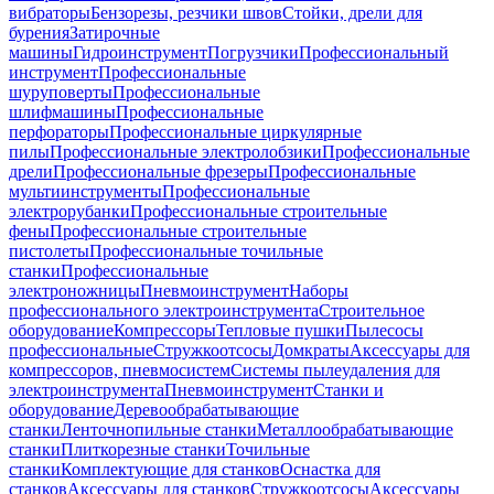
вибраторы
Бензорезы, резчики швов
Стойки, дрели для
бурения
Затирочные
машины
Гидроинструмент
Погрузчики
Профессиональный
инструмент
Профессиональные
шуруповерты
Профессиональные
шлифмашины
Профессиональные
перфораторы
Профессиональные циркулярные
пилы
Профессиональные электролобзики
Профессиональные
дрели
Профессиональные фрезеры
Профессиональные
мультиинструменты
Профессиональные
электрорубанки
Профессиональные строительные
фены
Профессиональные строительные
пистолеты
Профессиональные точильные
станки
Профессиональные
электроножницы
Пневмоинструмент
Наборы
профессионального электроинструмента
Строительное
оборудование
Компрессоры
Тепловые пушки
Пылесосы
профессиональные
Стружкоотсосы
Домкраты
Аксессуары для
компрессоров, пневмосистем
Системы пылеудаления для
электроинструмента
Пневмоинструмент
Станки и
оборудование
Деревообрабатывающие
станки
Ленточнопильные станки
Металлообрабатывающие
станки
Плиткорезные станки
Точильные
станки
Комплектующие для станков
Оснастка для
станков
Аксессуары для станков
Стружкоотсосы
Аксессуары