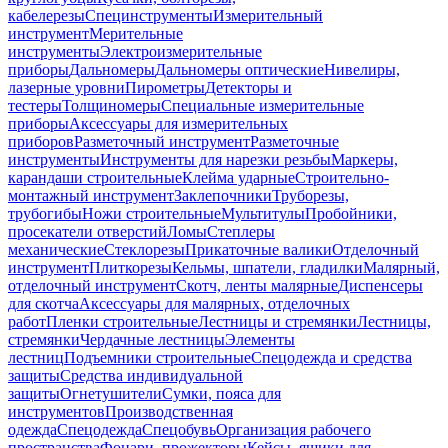
кабелерезы
Специнструменты
Измерительный
инструмент
Мерительные
инструменты
Электроизмерительные
приборы
Дальномеры
Дальномеры оптические
Нивелиры,
лазерные уровни
Пирометры
Детекторы и
тестеры
Толщиномеры
Специальные измерительные
приборы
Аксессуары для измерительных
приборов
Разметочный инструмент
Разметочные
инструменты
Инструменты для нарезки резьбы
Маркеры,
карандаши строительные
Клейма ударные
Строительно-
монтажный инструмент
Заклепочники
Труборезы,
трубогибы
Ножи строительные
Мультитулы
Пробойники,
просекатели отверстий
Ломы
Степлеры
механические
Стеклорезы
Прикаточные валики
Отделочный
инструмент
Плиткорезы
Кельмы, шпатели, гладилки
Малярный,
отделочный инструмент
Скотч, ленты малярные
Диспенсеры
для скотча
Аксессуары для малярных, отделочных
работ
Пленки строительные
Лестницы и стремянки
Лестницы,
стремянки
Чердачные лестницы
Элементы
лестниц
Подъемники строительные
Спецодежда и средства
защиты
Средства индивидуальной
защиты
Огнетушители
Сумки, пояса для
инструментов
Производственная
одежда
Спецодежда
Спецобувь
Организация рабочего
пространства
Фонари, прожекторы
Кейсы, ящики для