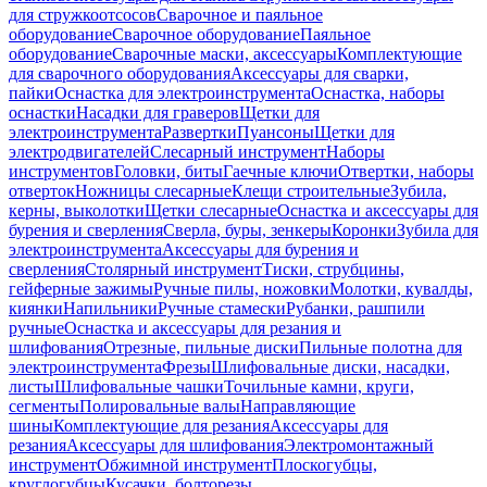
для стружкоотсосов
Сварочное и паяльное
оборудование
Сварочное оборудование
Паяльное
оборудование
Сварочные маски, аксессуары
Комплектующие
для сварочного оборудования
Аксессуары для сварки,
пайки
Оснастка для электроинструмента
Оснастка, наборы
оснастки
Насадки для граверов
Щетки для
электроинструмента
Развертки
Пуансоны
Щетки для
электродвигателей
Слесарный инструмент
Наборы
инструментов
Головки, биты
Гаечные ключи
Отвертки, наборы
отверток
Ножницы слесарные
Клещи строительные
Зубила,
керны, выколотки
Щетки слесарные
Оснастка и аксессуары для
бурения и сверления
Сверла, буры, зенкеры
Коронки
Зубила для
электроинструмента
Аксессуары для бурения и
сверления
Столярный инструмент
Тиски, струбцины,
гейферные зажимы
Ручные пилы, ножовки
Молотки, кувалды,
киянки
Напильники
Ручные стамески
Рубанки, рашпили
ручные
Оснастка и аксессуары для резания и
шлифования
Отрезные, пильные диски
Пильные полотна для
электроинструмента
Фрезы
Шлифовальные диски, насадки,
листы
Шлифовальные чашки
Точильные камни, круги,
сегменты
Полировальные валы
Направляющие
шины
Комплектующие для резания
Аксессуары для
резания
Аксессуары для шлифования
Электромонтажный
инструмент
Обжимной инструмент
Плоскогубцы,
круглогубцы
Кусачки, болторезы,