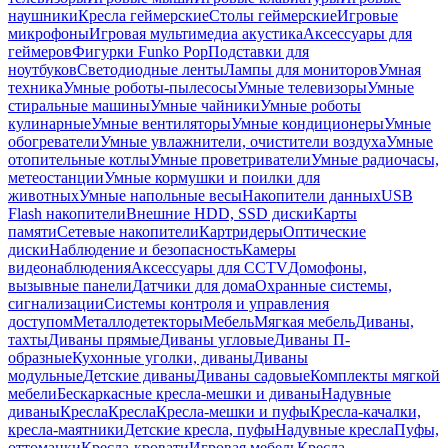
наушники
Кресла геймерские
Столы геймерские
Игровые
микрофоны
Игровая мультимедиа акустика
Аксессуары для
геймеров
Фигурки Funko Pop
Подставки для
ноутбуков
Светодиодные ленты
Лампы для мониторов
Умная
техника
Умные роботы-пылесосы
Умные телевизоры
Умные
стиральные машины
Умные чайники
Умные роботы
кулинарные
Умные вентиляторы
Умные кондиционеры
Умные
обогреватели
Умные увлажнители, очистители воздуха
Умные
отопительные котлы
Умные проветриватели
Умные радиочасы,
метеостанции
Умные кормушки и поилки для
животных
Умные напольные весы
Накопители данных
USB
Flash накопители
Внешние HDD, SSD диски
Карты
памяти
Сетевые накопители
Картридеры
Оптические
диски
Наблюдение и безопасность
Камеры
видеонаблюдения
Аксессуары для CCTV
Домофоны,
вызывные панели
Датчики для дома
Охранные системы,
сигнализации
Системы контроля и управления
доступом
Металлодетекторы
Мебель
Мягкая мебель
Диваны,
тахты
Диваны прямые
Диваны угловые
Диваны П-
образные
Кухонные уголки, диваны
Диваны
модульные
Детские диваны
Диваны садовые
Комплекты мягкой
мебели
Бескаркасные кресла-мешки и диваны
Надувные
диваны
Кресла
Кресла
Кресла-мешки и пуфы
Кресла-качалки,
кресла-маятники
Детские кресла, пуфы
Надувные кресла
Пуфы,
оттоманки
Кресла-кровати
Игровая мебель
Кресла