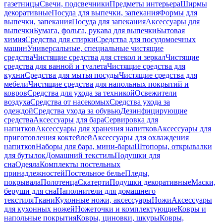
газетницы
Свечи, подсвечники
Предметы интерьера
Ширмы
декоративные
Посуда для выпечки, запекания
Формы для
выпечки, запекания
Посуда для запекания
Аксессуары для
выпечки
Бумага, фольга, рукава для выпечки
Бытовая
химия
Средства для стирки
Средства для посудомоечных
машин
Универсальные, специальные чистящие
средства
Чистящие средства для стекол и зеркал
Чистящие
средства для ванной и туалета
Чистящие средства для
кухни
Средства для мытья посуды
Чистящие средства для
мебели
Чистящие средства для напольных покрытий и
ковров
Средства для ухода за техникой
Освежители
воздуха
Средства от насекомых
Средства ухода за
одеждой
Средства ухода за обувью
Дезинфицирующие
средства
Аксессуары для бара
Сервировка для
напитков
Аксессуары для хранения напитков
Аксессуары для
приготовления коктейлей
Аксессуары для охлаждения
напитков
Наборы для бара, мини-бары
Штопоры, открывалки
для бутылок
Домашний текстиль
Подушки для
сна
Одеяла
Комплекты постельных
принадлежностей
Постельное белье
Пледы,
покрывала
Полотенца
Скатерти
Подушки декоративные
Маски,
беруши для сна
Наполнители для домашнего
текстиля
Ткани
Кухонные ножи, аксессуары
Ножи
Аксессуары
для кухонных ножей
Ножеточки и комплектующие
Ковры и
напольные покрытия
Ковры, циновки, шкуры
Ковры,