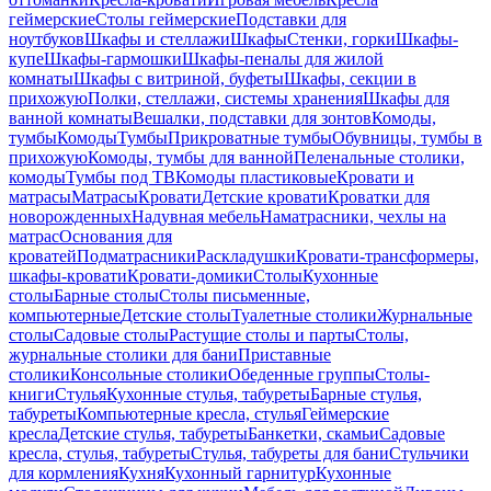
геймерские
Столы геймерские
Подставки для
ноутбуков
Шкафы и стеллажи
Шкафы
Стенки, горки
Шкафы-
купе
Шкафы-гармошки
Шкафы-пеналы для жилой
комнаты
Шкафы с витриной, буфеты
Шкафы, секции в
прихожую
Полки, стеллажи, системы хранения
Шкафы для
ванной комнаты
Вешалки, подставки для зонтов
Комоды,
тумбы
Комоды
Тумбы
Прикроватные тумбы
Обувницы, тумбы в
прихожую
Комоды, тумбы для ванной
Пеленальные столики,
комоды
Тумбы под ТВ
Комоды пластиковые
Кровати и
матрасы
Матрасы
Кровати
Детские кровати
Кроватки для
новорожденных
Надувная мебель
Наматрасники, чехлы на
матрас
Основания для
кроватей
Подматрасники
Раскладушки
Кровати-трансформеры,
шкафы-кровати
Кровати-домики
Столы
Кухонные
столы
Барные столы
Столы письменные,
компьютерные
Детские столы
Туалетные столики
Журнальные
столы
Садовые столы
Растущие столы и парты
Столы,
журнальные столики для бани
Приставные
столики
Консольные столики
Обеденные группы
Столы-
книги
Стулья
Кухонные стулья, табуреты
Барные стулья,
табуреты
Компьютерные кресла, стулья
Геймерские
кресла
Детские стулья, табуреты
Банкетки, скамьи
Садовые
кресла, стулья, табуреты
Стулья, табуреты для бани
Стульчики
для кормления
Кухня
Кухонный гарнитур
Кухонные