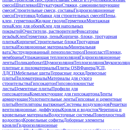
смеси
Шпатлевки
Штукатурки
Стяжки, самонивелирующие
смеси
Строительные смеси, составы
Гидроизоляционные
смеси
Грунтовки
Добавки для строительных смесей
Пены,
клеи, герметики
Жидкие гвозди
Герметики
Монтажная
пена
Клеи для обоев
Клеи для напольных
покрытий
Очистители, растворители
Фиксаторы
резьбы
Клеи
Герметики, пены
Кирпичи, блоки, тротуарная
плитка
Кирпичи
Строительные блоки
Тротуарная
плитка
Изоляционные материалы
Минеральная
вата
Экструдированный пенополистирол
Пенопласт
Пленки,
мембраны
Отражающая теплоизоляция
Гидроизоляционные
ленты
Поликарбонат
Шумоизоляция
Теплоизоляция
Звукоизоляц
плитные и пиломатериалы
Плиты OSB
Фанера
ДСП,
ЛДСП
Мебельные щиты
Террасные доски
Древесные
плиты
Пиломатериалы
Материалы для сухого
строительства
Гипсокартон
Гипсоволокнистые
листы
Цементные плиты
Профили для
гипсокартона
Комплектующие для гипсокартона
Ленты
армирующие
Уплотнительные ленты
Гипсовые и цементные
плиты
Вентиляторы вытяжные
Системы воздуховодов
Решетки
вентиляционные, диффузоры
Кровля и водосток
Черепица и
кровельные материалы
Водосточные системы
Поверхностный
водоотвод
Кровельные софиты
Доборные элементы
кровли
Гидроизоляционные