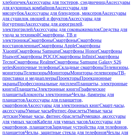
хлебопечек
Аксессуары для тостеров, сэндвичниц
Аксессуары
для кухонных комбайнов
Аксессуары для
мясорубок
Аксессуары для блендеров, миксеров
Аксессуары
для сушилок овощей и фруктов
Аксессуары для
йогуртниц
Аксессуары для аэрогрилей,
электрогрилей
Аксессуары для соковыжималок
Средства для
ухода за техникой
Смартфоны, ТВ и
электроника
Смартфоны
Смартфоны
Смартфоны
восстановленные
Смартфоны Apple
Смартфоны
Xiaomi
Смартфоны Samsung
Смартфоны Honor
Смартфоны
Huawei
Смартфоны POCO
Смартфоны Infinix
Смартфоны
Tecno
Смартфоны Realme
Смартфоны Samsung Galaxy S26
series
Кнопочные телефоны
Складные смартфоны
Телевизоры,
мониторы
Телевизоры
Мониторы
Мониторы-телевизоры
ТВ-
приставки и медиаплееры
Проекторы
Проекционные
экраны
Профессиональные дисплеи
Планшеты, электронные
книги
Планшеты
Электронные книги
Графические
планшеты
Блокноты электронные
Чехлы, бамперы для
планшетов
Аксессуары для планшетов,
смартфонов
Аксессуары для электронных книг
Смарт-часы,
аксессуары
Умные часы
Фитнес-браслеты
Умные часы
детские
Умные часы, фитнес-браслеты
Ремешки, аксессуары
для умных часов
Кабели для умных часов
Аксессуары для
смартфонов, планшетов
Зарядные устройства для телефонов,
планшетов
Чехлы, защитные стекла для телефонов
Чехлы для