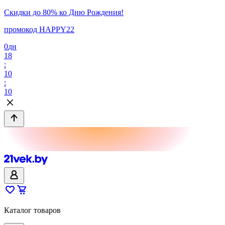
Скидки до 80% ко Дню Рождения!
промокод HAPPY22
0
дн
18
:
10
:
10
Каталог товаров