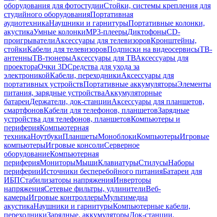
оборудования для фотостудии
Стойки, системы крепления для
студийного оборудования
Портативная
аудиотехника
Наушники и гарнитуры
Портативные колонки,
акустика
Умные колонки
MP3-плееры
Диктофоны
CD-
проигрыватели
Аксессуары для телевизоров
Кронштейны,
стойки
Кабели для телевизоров
Подписки на видеосервисы
ТВ-
антенны
ТВ-тюнеры
Аксессуары для ТВ
Аксессуары для
проектора
Очки 3D
Средства для ухода за
электроникой
Кабели, переходники
Аксессуары для
портативных устройств
Портативные аккумуляторы
Элементы
питания, зарядные устройства
Аккумуляторные
батареи
Держатели, док-станции
Аксессуары для планшетов,
смартфонов
Кабели для телефонов, планшетов
Зарядные
устройства для телефонов, планшетов
Компьютеры и
периферия
Компьютерная
техника
Ноутбуки
Планшеты
Моноблоки
Компьютеры
Игровые
компьютеры
Игровые консоли
Серверное
оборудование
Компьютерная
периферия
Мониторы
Мыши
Клавиатуры
Стилусы
Наборы
периферии
Источники бесперебойного питания
Батареи для
ИБП
Стабилизаторы напряжения
Инверторы
напряжения
Сетевые фильтры, удлинители
Веб-
камеры
Игровые контроллеры
Мультимедиа
акустика
Наушники и гарнитуры
Компьютерные кабели,
переходники
Зарядные, аккумуляторы
Док-станции,