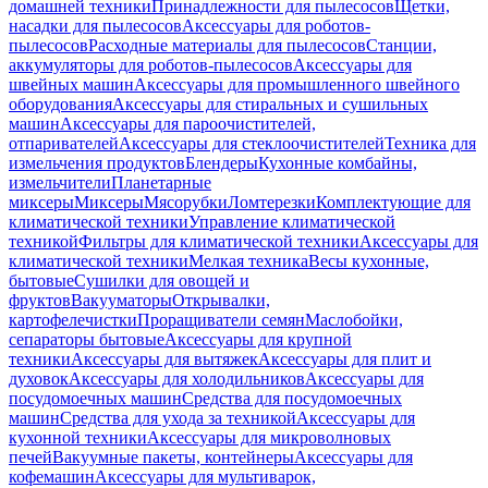
домашней техники
Принадлежности для пылесосов
Щетки,
насадки для пылесосов
Аксессуары для роботов-
пылесосов
Расходные материалы для пылесосов
Станции,
аккумуляторы для роботов-пылесосов
Аксессуары для
швейных машин
Аксессуары для промышленного швейного
оборудования
Аксессуары для стиральных и сушильных
машин
Аксессуары для пароочистителей,
отпаривателей
Аксессуары для стеклоочистителей
Техника для
измельчения продуктов
Блендеры
Кухонные комбайны,
измельчители
Планетарные
миксеры
Миксеры
Мясорубки
Ломтерезки
Комплектующие для
климатической техники
Управление климатической
техникой
Фильтры для климатической техники
Аксессуары для
климатической техники
Мелкая техника
Весы кухонные,
бытовые
Сушилки для овощей и
фруктов
Вакууматоры
Открывалки,
картофелечистки
Проращиватели семян
Маслобойки,
сепараторы бытовые
Аксессуары для крупной
техники
Аксессуары для вытяжек
Аксессуары для плит и
духовок
Аксессуары для холодильников
Аксессуары для
посудомоечных машин
Средства для посудомоечных
машин
Средства для ухода за техникой
Аксессуары для
кухонной техники
Аксессуары для микроволновых
печей
Вакуумные пакеты, контейнеры
Аксессуары для
кофемашин
Аксессуары для мультиварок,