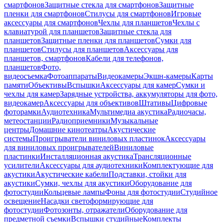
смартфонов
Защитные стекла для смартфонов
Защитные
пленки для смартфонов
Стилусы для смартфонов
Игровые
аксессуары для смартфонов
Чехлы для планшетов
Чехлы с
клавиатурой для планшетов
Защитные стекла для
планшетов
Защитные пленки для планшетов
Сумки для
планшетов
Стилусы для планшетов
Аксессуары для
планшетов, смартфонов
Кабели для телефонов,
планшетов
Фото,
видеосъемка
Фотоаппараты
Видеокамеры
Экшн-камеры
Карты
памяти
Объективы
Вспышки
Аксессуары для камер
Сумки и
чехлы для камер
Зарядные устройства, аккумуляторы для фото,
видеокамер
Аксессуары для объективов
Штативы
Цифровые
фоторамки
Аудиотехника
Мультимедиа акустика
Радиочасы,
метеостанции
Радиоприемники
Музыкальные
центры
Домашние кинотеатры
Акустические
системы
Проигрыватели виниловых пластинок
Аксессуары
для виниловых проигрывателей
Виниловые
пластинки
Инсталляционная акустика
Трансляционные
усилители
Аксессуары для аудиотехники
Комплектующие для
акустики
Акустические кабели
Подставки, стойки для
акустики
Сумки, чехлы для акустики
Оборудование для
фотостудии
Кольцевые лампы
Фоны для фотостудии
Студийное
освещение
Насадки светоформирующие для
фотостудии
Фотозонты, отражатели
Оборудование для
предметной съемки
Вспышки студийные
Комплекты