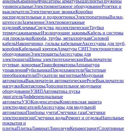
анкеры
Карабины
Фиксаторы арматуры
Шплинты
Пружины
универсальные
Электромонтажное оборудование
Розетки и
выключатели
Электрические звонки
Коробки
распределительные и подрозетники
Электропатроны
Вилки,
штепсели
Заземление
Электромонтажные
изделия
Клеммы
Средства диэлектрические
Трубки
термоусаживаемые
Изолирующие зажимы
Кабель и системы
для прокладки
Короба, трубы, металлорукав
Силовой
кабель
Наконечники, гильзы кабельные
Аксессуары для труб,
коробов
Кабельный крепеж
Арматура СИП
Электрощитовое
оборудование
Электрощиты
Аксессуары для
электрощита
Шины электротехнические
Выключатели
путевые, концевые
Трансформаторы
Аппаратура
управления
Рубильники
Предохранители
Частотные
преобразователи
Пускатели магнитные
Модульная
автоматика
Выключатели автоматические
Реле
Выключатели
нагрузки
Контакторы
Дополнительное модульное
оборудование
УЗИП
Автоматика пуска
двигателя
Дифференциальные
автоматы
УЗО
Конденсаторы
Комплексная защита
электродвигателей
Аксессуары для модульной
автоматики
Приборы учета
Счетчики газа
Счетчики
электроэнергии
Счетчики воды
Ремонт и отделка
Напольные
покрытия и
плитка
Плитка
Ламинат
Линолеум
Керамогранит
Спортивные