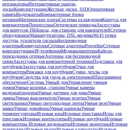
репликаторы
Интерактивные панели,
доски
Комплектующие
Жесткие диски, SSD
Оперативная
память
Видеокарты
Компьютерные блоки
питания
Материнские платы
Системы охлаждения
Корпуса для
компьютеров
Процессоры
Оптические приводы
Аксессуары
для корпусов ПК
Боксы, док-станции для накопителей
Сетевое
оборудование
Маршрутизаторы, DSL-модемы
Wi-Fi точки
доступа, усилители сигнала
Беспроводные
адаптеры
Коммутаторы
Сетевые адаптеры
Powerline
Сетевые
комплектующие
IP-телефония
Медиаконвертеры
Кабели,
переходники сетевые
Антенны для беспроводной
связи
Аксессуары для компьютерной техники
Подставки для
ноутбуков
Аксессуары для ноутбуков
Очки для
компьютера
Рюкзаки для ноутбуков
Сумки, чехлы для
ноутбуков
Средства для ухода за электроникой
Программное
обеспечение
Система Умный дом
Управление умным
домом
Умные колонки, станции
Умные камеры
видеонаблюдения
Умные датчики для дома
Умные
лампы
Умные выключатели
Умные розетки
Умные
светильники
Умные светодиодные ленты
Умные реле
Умные
замки
Умные домофоны
Умные карнизы
Умные
терморегуляторы
Игровая зона
Игровые приставки
Игры для
приставок
Игровые контроллеры
Игровые ноутбуки
Игровые
компьютеры
Игровые видеокарты
Игровые мониторы
Игровые
телевизоры
Игровые мыши
Игровые клавиатуры
Игровые