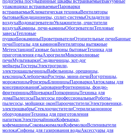
подогрева посуды
Винные шкафы встраиваемые
Вакуумные
упаковщики встраиваемые
Пароварки
встраиваемые
Климатическая техника
Вентиляторы
бытовые
Кондиционеры, сплит-системы
Охладители
воздуха
Водонагреватели
Увлажнители, очистители
воздуха
Камины, печи-камины
Обогреватели
Тепловые
завесы
Тепловые
пушки
Биокамины
Проветриватели
Отопительные печи
Банные
печи
Порталы для каминов
Вентиляторы вытяжные
Метеостанции
Газовые баллоны бытовые
Техника для
приготовления еды
Аэрогрили
Микроволновые
печи
Мультиварки
Сэндвичницы, хот-дог
мейкеры
Тостеры
Электрогрили,
электрошашлычницы
Вафельницы, орешницы,
кексницы
Хлебопечки
Ростеры, мини-печи
Йогуртницы,
мороженицы
Фризеры
Блинницы
Пароварки
Автоклавы для
консервирования
Сыроварни
Фритюрницы, фондю-
фритюрницы
Яйцеварки
Попкорницы
Техника для
дома
Пылесосы
Пылесосы профессиональные
Роботы-
пылесосы, мойщики окон
Пароочистители
Электровеники,
электрошвабры
Стеклоочистители
Стерилизационное
оборудование
Техника для приготовления
напитков
Электрочайники
Кофеварки,
кофемашины
Соковыжималки
Кофемолки
Вспениватели
молока
Сифоны для газирования воды
Аксессуары для