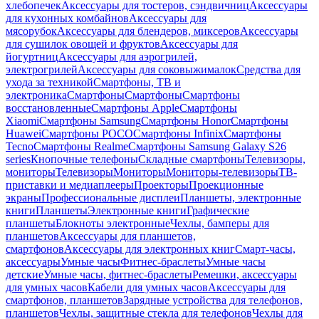
хлебопечек
Аксессуары для тостеров, сэндвичниц
Аксессуары
для кухонных комбайнов
Аксессуары для
мясорубок
Аксессуары для блендеров, миксеров
Аксессуары
для сушилок овощей и фруктов
Аксессуары для
йогуртниц
Аксессуары для аэрогрилей,
электрогрилей
Аксессуары для соковыжималок
Средства для
ухода за техникой
Смартфоны, ТВ и
электроника
Смартфоны
Смартфоны
Смартфоны
восстановленные
Смартфоны Apple
Смартфоны
Xiaomi
Смартфоны Samsung
Смартфоны Honor
Смартфоны
Huawei
Смартфоны POCO
Смартфоны Infinix
Смартфоны
Tecno
Смартфоны Realme
Смартфоны Samsung Galaxy S26
series
Кнопочные телефоны
Складные смартфоны
Телевизоры,
мониторы
Телевизоры
Мониторы
Мониторы-телевизоры
ТВ-
приставки и медиаплееры
Проекторы
Проекционные
экраны
Профессиональные дисплеи
Планшеты, электронные
книги
Планшеты
Электронные книги
Графические
планшеты
Блокноты электронные
Чехлы, бамперы для
планшетов
Аксессуары для планшетов,
смартфонов
Аксессуары для электронных книг
Смарт-часы,
аксессуары
Умные часы
Фитнес-браслеты
Умные часы
детские
Умные часы, фитнес-браслеты
Ремешки, аксессуары
для умных часов
Кабели для умных часов
Аксессуары для
смартфонов, планшетов
Зарядные устройства для телефонов,
планшетов
Чехлы, защитные стекла для телефонов
Чехлы для