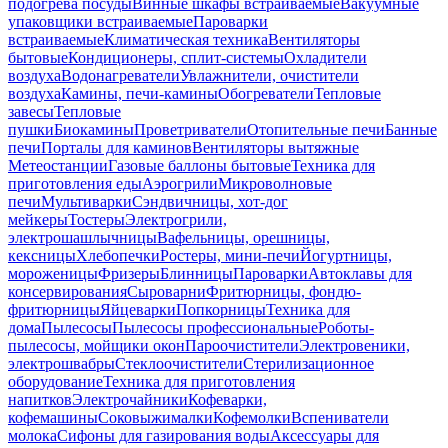
подогрева посуды
Винные шкафы встраиваемые
Вакуумные
упаковщики встраиваемые
Пароварки
встраиваемые
Климатическая техника
Вентиляторы
бытовые
Кондиционеры, сплит-системы
Охладители
воздуха
Водонагреватели
Увлажнители, очистители
воздуха
Камины, печи-камины
Обогреватели
Тепловые
завесы
Тепловые
пушки
Биокамины
Проветриватели
Отопительные печи
Банные
печи
Порталы для каминов
Вентиляторы вытяжные
Метеостанции
Газовые баллоны бытовые
Техника для
приготовления еды
Аэрогрили
Микроволновые
печи
Мультиварки
Сэндвичницы, хот-дог
мейкеры
Тостеры
Электрогрили,
электрошашлычницы
Вафельницы, орешницы,
кексницы
Хлебопечки
Ростеры, мини-печи
Йогуртницы,
мороженицы
Фризеры
Блинницы
Пароварки
Автоклавы для
консервирования
Сыроварни
Фритюрницы, фондю-
фритюрницы
Яйцеварки
Попкорницы
Техника для
дома
Пылесосы
Пылесосы профессиональные
Роботы-
пылесосы, мойщики окон
Пароочистители
Электровеники,
электрошвабры
Стеклоочистители
Стерилизационное
оборудование
Техника для приготовления
напитков
Электрочайники
Кофеварки,
кофемашины
Соковыжималки
Кофемолки
Вспениватели
молока
Сифоны для газирования воды
Аксессуары для