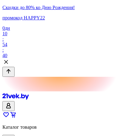
Скидки до 80% ко Дню Рождения!
промокод HAPPY22
0
дн
10
:
54
:
40
Каталог товаров