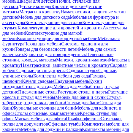
мебель
Шкафы для детской
Полки, стеллажи для
детской
Детские комоды
Кровати детские
Детские
матрасы
Матрасы в кроватку
Наматрасники, защитные чехлы
детские
Мебель для детского сада
Мебельная фурнитура и
аксессуары
Комплектующие для столов
Комплектующие для
стульев
Комплектующие для кроватей и кроваток
Аксессуары
для мебели
Комплектующие для мягкой
мебели
Комплектующие для корпусной мебели
Мебельная
фурнитура
Чехлы для мебели
Системы хранения для
кухни
Товары для безопасности детей
Мебель для самых
маленьких
Кроватки для новорожденных
Пеленальные
столики, комоды, матрасы
Манежи, кровати-манежи
Матрасы в
кроватку
Наматрасники, защитные чехлы в кроватку
Садовая
мебель
Садовые диваны, кресла
Садовые стулья
Садовые,
уличные столы
Комплекты мебели для сада
Гамаки,
шезлонги
Качели садовые
Надувная мебель
Кухни
походные
Столы для сада
Мебель для учебы
Столы, стулья
детские
Письменные столы
Растущие столы и парты
Растущие
кресла и стулья для учебы
Мебель для бани и сауны
Стулья,
табуретки, подставки для бани
Скамьи для бани
Столы для
бани
Журнальные столики для бани
Мебель для кабинета и
офиса
Столы офисные, компьютерные
Кресла, стулья для
офиса
Мягкая мебель для офиса
Шкафы офисные
Стеллажи,
полки для документов
Офисные тумбы
Комплекты мебели для
кабинета
Мебель для лоджии и балкона
Комплекты мебели для