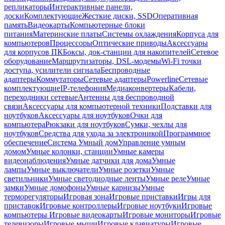
репликаторы
Интерактивные панели,
доски
Комплектующие
Жесткие диски, SSD
Оперативная
память
Видеокарты
Компьютерные блоки
питания
Материнские платы
Системы охлаждения
Корпуса для
компьютеров
Процессоры
Оптические приводы
Аксессуары
для корпусов ПК
Боксы, док-станции для накопителей
Сетевое
оборудование
Маршрутизаторы, DSL-модемы
Wi-Fi точки
доступа, усилители сигнала
Беспроводные
адаптеры
Коммутаторы
Сетевые адаптеры
Powerline
Сетевые
комплектующие
IP-телефония
Медиаконвертеры
Кабели,
переходники сетевые
Антенны для беспроводной
связи
Аксессуары для компьютерной техники
Подставки для
ноутбуков
Аксессуары для ноутбуков
Очки для
компьютера
Рюкзаки для ноутбуков
Сумки, чехлы для
ноутбуков
Средства для ухода за электроникой
Программное
обеспечение
Система Умный дом
Управление умным
домом
Умные колонки, станции
Умные камеры
видеонаблюдения
Умные датчики для дома
Умные
лампы
Умные выключатели
Умные розетки
Умные
светильники
Умные светодиодные ленты
Умные реле
Умные
замки
Умные домофоны
Умные карнизы
Умные
терморегуляторы
Игровая зона
Игровые приставки
Игры для
приставок
Игровые контроллеры
Игровые ноутбуки
Игровые
компьютеры
Игровые видеокарты
Игровые мониторы
Игровые
телевизоры
Игровые мыши
Игровые клавиатуры
Игровые