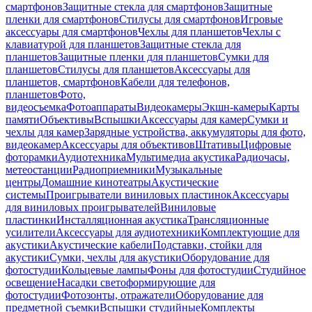
смартфонов
Защитные стекла для смартфонов
Защитные
пленки для смартфонов
Стилусы для смартфонов
Игровые
аксессуары для смартфонов
Чехлы для планшетов
Чехлы с
клавиатурой для планшетов
Защитные стекла для
планшетов
Защитные пленки для планшетов
Сумки для
планшетов
Стилусы для планшетов
Аксессуары для
планшетов, смартфонов
Кабели для телефонов,
планшетов
Фото,
видеосъемка
Фотоаппараты
Видеокамеры
Экшн-камеры
Карты
памяти
Объективы
Вспышки
Аксессуары для камер
Сумки и
чехлы для камер
Зарядные устройства, аккумуляторы для фото,
видеокамер
Аксессуары для объективов
Штативы
Цифровые
фоторамки
Аудиотехника
Мультимедиа акустика
Радиочасы,
метеостанции
Радиоприемники
Музыкальные
центры
Домашние кинотеатры
Акустические
системы
Проигрыватели виниловых пластинок
Аксессуары
для виниловых проигрывателей
Виниловые
пластинки
Инсталляционная акустика
Трансляционные
усилители
Аксессуары для аудиотехники
Комплектующие для
акустики
Акустические кабели
Подставки, стойки для
акустики
Сумки, чехлы для акустики
Оборудование для
фотостудии
Кольцевые лампы
Фоны для фотостудии
Студийное
освещение
Насадки светоформирующие для
фотостудии
Фотозонты, отражатели
Оборудование для
предметной съемки
Вспышки студийные
Комплекты