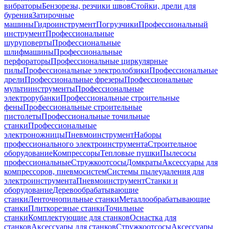
вибраторы
Бензорезы, резчики швов
Стойки, дрели для
бурения
Затирочные
машины
Гидроинструмент
Погрузчики
Профессиональный
инструмент
Профессиональные
шуруповерты
Профессиональные
шлифмашины
Профессиональные
перфораторы
Профессиональные циркулярные
пилы
Профессиональные электролобзики
Профессиональные
дрели
Профессиональные фрезеры
Профессиональные
мультиинструменты
Профессиональные
электрорубанки
Профессиональные строительные
фены
Профессиональные строительные
пистолеты
Профессиональные точильные
станки
Профессиональные
электроножницы
Пневмоинструмент
Наборы
профессионального электроинструмента
Строительное
оборудование
Компрессоры
Тепловые пушки
Пылесосы
профессиональные
Стружкоотсосы
Домкраты
Аксессуары для
компрессоров, пневмосистем
Системы пылеудаления для
электроинструмента
Пневмоинструмент
Станки и
оборудование
Деревообрабатывающие
станки
Ленточнопильные станки
Металлообрабатывающие
станки
Плиткорезные станки
Точильные
станки
Комплектующие для станков
Оснастка для
станков
Аксессуары для станков
Стружкоотсосы
Аксессуары