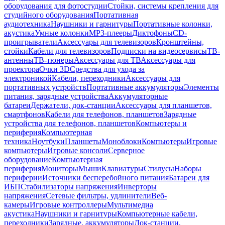
оборудования для фотостудии
Стойки, системы крепления для
студийного оборудования
Портативная
аудиотехника
Наушники и гарнитуры
Портативные колонки,
акустика
Умные колонки
MP3-плееры
Диктофоны
CD-
проигрыватели
Аксессуары для телевизоров
Кронштейны,
стойки
Кабели для телевизоров
Подписки на видеосервисы
ТВ-
антенны
ТВ-тюнеры
Аксессуары для ТВ
Аксессуары для
проектора
Очки 3D
Средства для ухода за
электроникой
Кабели, переходники
Аксессуары для
портативных устройств
Портативные аккумуляторы
Элементы
питания, зарядные устройства
Аккумуляторные
батареи
Держатели, док-станции
Аксессуары для планшетов,
смартфонов
Кабели для телефонов, планшетов
Зарядные
устройства для телефонов, планшетов
Компьютеры и
периферия
Компьютерная
техника
Ноутбуки
Планшеты
Моноблоки
Компьютеры
Игровые
компьютеры
Игровые консоли
Серверное
оборудование
Компьютерная
периферия
Мониторы
Мыши
Клавиатуры
Стилусы
Наборы
периферии
Источники бесперебойного питания
Батареи для
ИБП
Стабилизаторы напряжения
Инверторы
напряжения
Сетевые фильтры, удлинители
Веб-
камеры
Игровые контроллеры
Мультимедиа
акустика
Наушники и гарнитуры
Компьютерные кабели,
переходники
Зарядные, аккумуляторы
Док-станции,