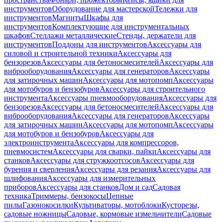
инструментов
Оборудование для мастерской
Тележки для
инструментов
Магниты
Шкафы для
инструментов
Комплектующие для инструментальных
шкафов
Стеллажи металлические
Стенды, держатели для
инструментов
Поддоны для инструментов
Аксессуары для
силовой и строительной техники
Аксессуары для
бензорезов
Аксессуары для бетоносмесителей
Аксессуары для
виброоборудования
Аксессуары для генераторов
Аксессуары
для затирочных машин
Аксессуары для мотопомп
Аксессуары
для мотобуров и бензобуров
Аксессуары для строительного
инструмента
Аксессуары пневмооборудования
Аксессуары для
бензорезов
Аксессуары для бетоносмесителей
Аксессуары для
виброоборудования
Аксессуары для генераторов
Аксессуары
для затирочных машин
Аксессуары для мотопомп
Аксессуары
для мотобуров и бензобуров
Аксессуары для
электроинструмента
Аксессуары для компрессоров,
пневмосистем
Аксессуары для сварки, пайки
Аксессуары для
станков
Аксессуары для стружкоотсосов
Аксессуары для
бурения и сверления
Аксессуары для резания
Аксессуары для
шлифования
Аксессуары для измерительных
приборов
Аксессуары для станков
Дом и сад
Садовая
техника
Триммеры, бензокосы
Цепные
пилы
Газонокосилки
Культиваторы, мотоблоки
Кусторезы,
садовые ножницы
Садовые, кормовые измельчители
Садовые