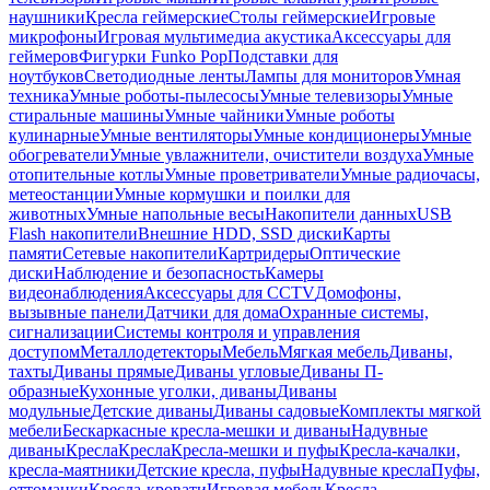
наушники
Кресла геймерские
Столы геймерские
Игровые
микрофоны
Игровая мультимедиа акустика
Аксессуары для
геймеров
Фигурки Funko Pop
Подставки для
ноутбуков
Светодиодные ленты
Лампы для мониторов
Умная
техника
Умные роботы-пылесосы
Умные телевизоры
Умные
стиральные машины
Умные чайники
Умные роботы
кулинарные
Умные вентиляторы
Умные кондиционеры
Умные
обогреватели
Умные увлажнители, очистители воздуха
Умные
отопительные котлы
Умные проветриватели
Умные радиочасы,
метеостанции
Умные кормушки и поилки для
животных
Умные напольные весы
Накопители данных
USB
Flash накопители
Внешние HDD, SSD диски
Карты
памяти
Сетевые накопители
Картридеры
Оптические
диски
Наблюдение и безопасность
Камеры
видеонаблюдения
Аксессуары для CCTV
Домофоны,
вызывные панели
Датчики для дома
Охранные системы,
сигнализации
Системы контроля и управления
доступом
Металлодетекторы
Мебель
Мягкая мебель
Диваны,
тахты
Диваны прямые
Диваны угловые
Диваны П-
образные
Кухонные уголки, диваны
Диваны
модульные
Детские диваны
Диваны садовые
Комплекты мягкой
мебели
Бескаркасные кресла-мешки и диваны
Надувные
диваны
Кресла
Кресла
Кресла-мешки и пуфы
Кресла-качалки,
кресла-маятники
Детские кресла, пуфы
Надувные кресла
Пуфы,
оттоманки
Кресла-кровати
Игровая мебель
Кресла