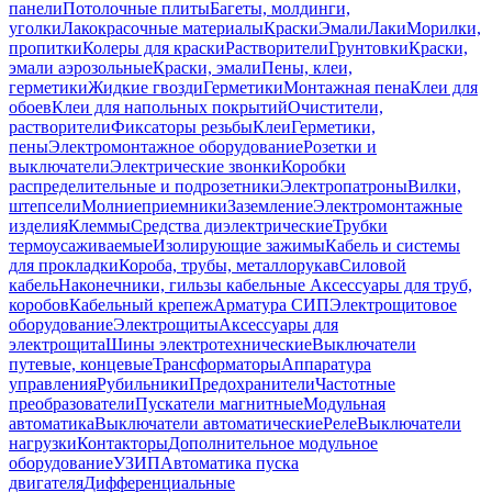
панели
Потолочные плиты
Багеты, молдинги,
уголки
Лакокрасочные материалы
Краски
Эмали
Лаки
Морилки,
пропитки
Колеры для краски
Растворители
Грунтовки
Краски,
эмали аэрозольные
Краски, эмали
Пены, клеи,
герметики
Жидкие гвозди
Герметики
Монтажная пена
Клеи для
обоев
Клеи для напольных покрытий
Очистители,
растворители
Фиксаторы резьбы
Клеи
Герметики,
пены
Электромонтажное оборудование
Розетки и
выключатели
Электрические звонки
Коробки
распределительные и подрозетники
Электропатроны
Вилки,
штепсели
Молниеприемники
Заземление
Электромонтажные
изделия
Клеммы
Средства диэлектрические
Трубки
термоусаживаемые
Изолирующие зажимы
Кабель и системы
для прокладки
Короба, трубы, металлорукав
Силовой
кабель
Наконечники, гильзы кабельные
Аксессуары для труб,
коробов
Кабельный крепеж
Арматура СИП
Электрощитовое
оборудование
Электрощиты
Аксессуары для
электрощита
Шины электротехнические
Выключатели
путевые, концевые
Трансформаторы
Аппаратура
управления
Рубильники
Предохранители
Частотные
преобразователи
Пускатели магнитные
Модульная
автоматика
Выключатели автоматические
Реле
Выключатели
нагрузки
Контакторы
Дополнительное модульное
оборудование
УЗИП
Автоматика пуска
двигателя
Дифференциальные