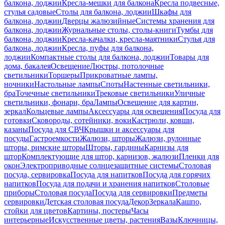
балкона, лоджии
Кресла-мешки для балкона
Кресла подвесные,
стулья садовые
Столы для балкона, лоджии
Шкафы для
балкона, лоджии
Дверцы жалюзийные
Системы хранения для
балкона, лоджии
Журнальные столы, столы-книги
Тумбы для
балкона, лоджии
Кресла-качалки, кресла-маятники
Стулья для
балкона, лоджии
Кресла, пуфы для балкона,
лоджии
Компактные столы для балкона, лоджии
Товары для
дома, бакалея
Освещение
Люстры, потолочные
светильники
Торшеры
Прикроватные лампы,
ночники
Настольные лампы
Споты
Настенные светильники,
бра
Точечные светильники
Трековые светильники
Уличные
светильники, фонари, бра
Лампы
Освещение для картин,
зеркал
Кольцевые лампы
Аксессуары для освещения
Посуда для
готовки
Сковороды, сотейники, воки
Кастрюли, ковши,
казаны
Посуда для СВЧ
Крышки и аксессуары для
посуды
Гастроемкости
Жалюзи, шторы
Жалюзи, рулонные
шторы, римские шторы
Шторы, гардины
Карнизы для
штор
Комплектующие для штор, карнизов, жалюзи
Пленки для
окон
Электроприводные солнцезащитные системы
Столовая
посуда, сервировка
Посуда для напитков
Посуда для горячих
напитков
Посуда для подачи и хранения напитков
Столовые
приборы
Столовая посуда
Посуда для сервировки
Предметы
сервировки
Детская столовая посуда
Декор
Зеркала
Кашпо,
стойки для цветов
Картины, постеры
Часы
интерьерные
Искусственные цветы, растения
Вазы
Ключницы,