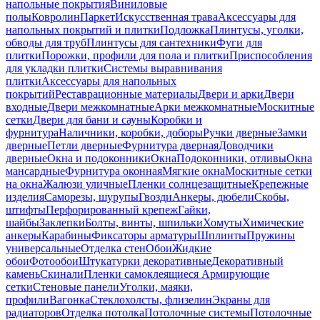
напольные покрытия
Виниловые
полы
Ковролин
Паркет
Искусственная трава
Аксессуары для
напольных покрытий и плитки
Подложка
Плинтусы, уголки,
обводы для труб
Плинтусы для сантехники
Фуги для
плитки
Порожки, профили для пола и плитки
Приспособления
для укладки плитки
Системы выравнивания
плитки
Аксессуары для напольных
покрытий
Реставрационные материалы
Двери и арки
Двери
входные
Двери межкомнатные
Арки межкомнатные
Москитные
сетки
Двери для бани и сауны
Коробки и
фурнитура
Наличники, коробки, доборы
Ручки дверные
Замки
дверные
Петли дверные
Фурнитура дверная
Доводчики
дверные
Окна и подоконники
Окна
Подоконники, отливы
Окна
мансардные
Фурнитура оконная
Мягкие окна
Москитные сетки
на окна
Жалюзи уличные
Пленки солнцезащитные
Крепежные
изделия
Саморезы, шурупы
Гвозди
Анкеры, дюбели
Скобы,
штифты
Перфорированный крепеж
Гайки,
шайбы
Заклепки
Болты, винты, шпильки
Хомуты
Химические
анкеры
Карабины
Фиксаторы арматуры
Шплинты
Пружины
универсальные
Отделка стен
Обои
Жидкие
обои
Фотообои
Штукатурки декоративные
Декоративный
камень
Скинали
Пленки самоклеящиеся
Армирующие
сетки
Стеновые панели
Уголки, маяки,
профили
Вагонка
Стеклохолсты, флизелин
Экраны для
радиаторов
Отделка потолка
Потолочные системы
Потолочные