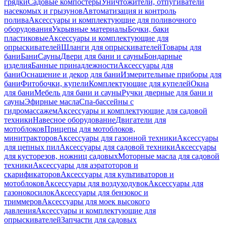
грядки
Садовые компостеры
Уничтожители, отпугиватели
насекомых и грызунов
Автоматизация и контроль
полива
Аксессуары и комплектующие для поливочного
оборудования
Укрывные материалы
Бочки, баки
пластиковые
Аксессуары и комплектующие для
опрыскивателей
Шланги для опрыскивателей
Товары для
бани
Бани
Сауны
Двери для бани и сауны
Бондарные
изделия
Банные принадлежности
Аксессуары для
бани
Оснащение и декор для бани
Измерительные приборы для
бани
Фитобочки, купели
Комплектующие для купелей
Окна
для бани
Мебель для бани и сауны
Ручки дверные для бани и
сауны
Эфирные масла
Спа-бассейны с
гидромассажем
Аксессуары и комплектующие для садовой
техники
Навесное оборудование
Двигатели для
мотоблоков
Прицепы для мотоблоков,
минитракторов
Аксессуары для газонной техники
Аксессуары
для цепных пил
Аксессуары для садовой техники
Аксессуары
для кусторезов, ножниц садовых
Моторные масла для садовой
техники
Аксессуары для аэратоторов и
скарификаторов
Аксессуары для культиваторов и
мотоблоков
Аксессуары для воздуходувок
Аксессуары для
газонокосилок
Аксессуары для бензокос и
триммеров
Аксессуары для моек высокого
давления
Аксессуары и комплектующие для
опрыскивателей
Запчасти для садовых