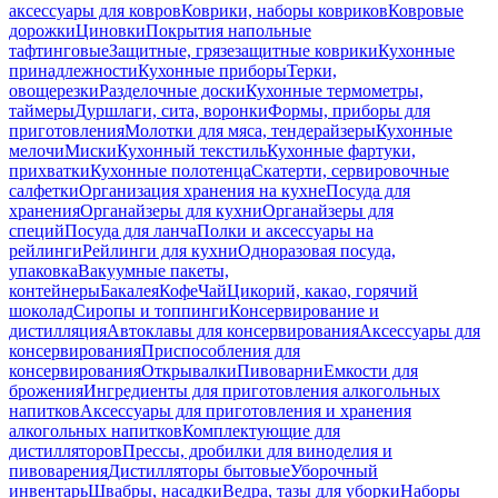
аксессуары для ковров
Коврики, наборы ковриков
Ковровые
дорожки
Циновки
Покрытия напольные
тафтинговые
Защитные, грязезащитные коврики
Кухонные
принадлежности
Кухонные приборы
Терки,
овощерезки
Разделочные доски
Кухонные термометры,
таймеры
Дуршлаги, сита, воронки
Формы, приборы для
приготовления
Молотки для мяса, тендерайзеры
Кухонные
мелочи
Миски
Кухонный текстиль
Кухонные фартуки,
прихватки
Кухонные полотенца
Скатерти, сервировочные
салфетки
Организация хранения на кухне
Посуда для
хранения
Органайзеры для кухни
Органайзеры для
специй
Посуда для ланча
Полки и аксессуары на
рейлинги
Рейлинги для кухни
Одноразовая посуда,
упаковка
Вакуумные пакеты,
контейнеры
Бакалея
Кофе
Чай
Цикорий, какао, горячий
шоколад
Сиропы и топпинги
Консервирование и
дистилляция
Автоклавы для консервирования
Аксессуары для
консервирования
Приспособления для
консервирования
Открывалки
Пивоварни
Емкости для
брожения
Ингредиенты для приготовления алкогольных
напитков
Аксессуары для приготовления и хранения
алкогольных напитков
Комплектующие для
дистилляторов
Прессы, дробилки для виноделия и
пивоварения
Дистилляторы бытовые
Уборочный
инвентарь
Швабры, насадки
Ведра, тазы для уборки
Наборы