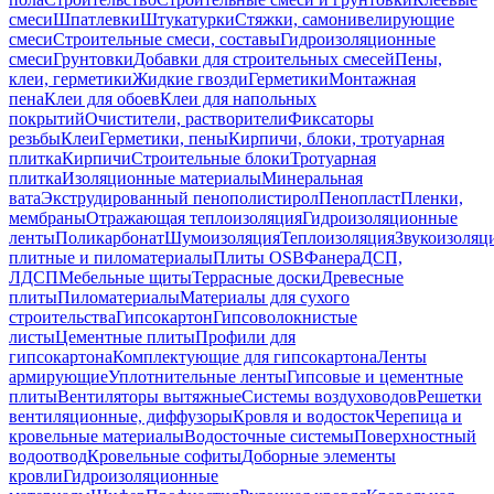
смеси
Шпатлевки
Штукатурки
Стяжки, самонивелирующие
смеси
Строительные смеси, составы
Гидроизоляционные
смеси
Грунтовки
Добавки для строительных смесей
Пены,
клеи, герметики
Жидкие гвозди
Герметики
Монтажная
пена
Клеи для обоев
Клеи для напольных
покрытий
Очистители, растворители
Фиксаторы
резьбы
Клеи
Герметики, пены
Кирпичи, блоки, тротуарная
плитка
Кирпичи
Строительные блоки
Тротуарная
плитка
Изоляционные материалы
Минеральная
вата
Экструдированный пенополистирол
Пенопласт
Пленки,
мембраны
Отражающая теплоизоляция
Гидроизоляционные
ленты
Поликарбонат
Шумоизоляция
Теплоизоляция
Звукоизоляц
плитные и пиломатериалы
Плиты OSB
Фанера
ДСП,
ЛДСП
Мебельные щиты
Террасные доски
Древесные
плиты
Пиломатериалы
Материалы для сухого
строительства
Гипсокартон
Гипсоволокнистые
листы
Цементные плиты
Профили для
гипсокартона
Комплектующие для гипсокартона
Ленты
армирующие
Уплотнительные ленты
Гипсовые и цементные
плиты
Вентиляторы вытяжные
Системы воздуховодов
Решетки
вентиляционные, диффузоры
Кровля и водосток
Черепица и
кровельные материалы
Водосточные системы
Поверхностный
водоотвод
Кровельные софиты
Доборные элементы
кровли
Гидроизоляционные