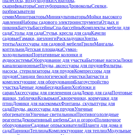
пылесосы, воздуходувки
Аэраторы,
скарификаторы
Снегоуборщики
Дровоколы
Сеялки,
разбрасыватели
семян
Минитракторы
Миникультиваторы
Мойки высокого
давления
Наборы садового электроинструмента
Отдых и
пикник
Батуты
Бассейны
Спа-бассейны
Комплекты мебели для
сада
Столы для сада
Стулья, кресла для сада
Качели
садовые
Гамаки, шезлонги
Раскладушки
Зонты,
тенты
Аксессуары для садовой мебели
Грили
Мангалы,
коптильни
Детская площадка
Сумки-
холодильники
Портативные колонки и
аудиосистемы
Оборудование для участка
Бытовые насосы
Люки
канализационные
Пруды, аксессуары для прудов
Фильтры,
насосы, стерилизаторы для прудов
Компрессоры для
прудов
Станции биологической очистки
Запчасти и
комплектующие для оборудования
Благоустройство
участка
Дачные дома
Беседки
Бани
Хозблоки и
сараи
Аксессуары для озеленения сада
Декор для сада
Почтовые
ящики, таблички
Козырьки
Скворечники, кормушки для
птиц
Домики для насекомых
Фонтаны, скульптуры для
сада
Пруды, аксессуары для прудов
Уличные
обогреватели
Уличные светильники
Противогололедные
реагенты
Декоративный щебень
Сад и огород
Поливочное
оборудование
Садовые опрыскиватели
Шланги для дома и
сада
Парники
Теплицы
Комплектующие для теплиц
Модульные