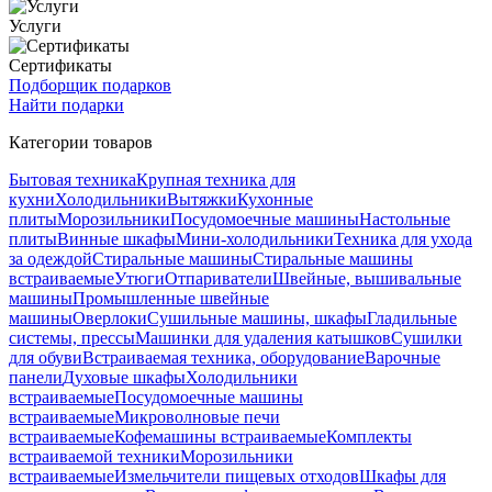
Услуги
Сертификаты
Подборщик подарков
Найти подарки
Категории товаров
Бытовая техника
Крупная техника для
кухни
Холодильники
Вытяжки
Кухонные
плиты
Морозильники
Посудомоечные машины
Настольные
плиты
Винные шкафы
Мини-холодильники
Техника для ухода
за одеждой
Стиральные машины
Стиральные машины
встраиваемые
Утюги
Отпариватели
Швейные, вышивальные
машины
Промышленные швейные
машины
Оверлоки
Сушильные машины, шкафы
Гладильные
системы, прессы
Машинки для удаления катышков
Сушилки
для обуви
Встраиваемая техника, оборудование
Варочные
панели
Духовые шкафы
Холодильники
встраиваемые
Посудомоечные машины
встраиваемые
Микроволновые печи
встраиваемые
Кофемашины встраиваемые
Комплекты
встраиваемой техники
Морозильники
встраиваемые
Измельчители пищевых отходов
Шкафы для