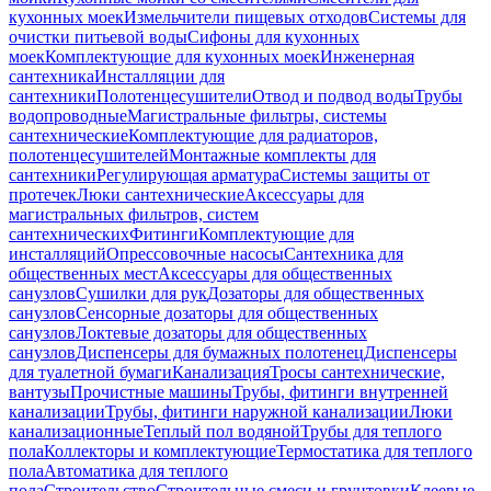
кухонных моек
Измельчители пищевых отходов
Системы для
очистки питьевой воды
Сифоны для кухонных
моек
Комплектующие для кухонных моек
Инженерная
сантехника
Инсталляции для
сантехники
Полотенцесушители
Отвод и подвод воды
Трубы
водопроводные
Магистральные фильтры, системы
сантехнические
Комплектующие для радиаторов,
полотенцесушителей
Монтажные комплекты для
сантехники
Регулирующая арматура
Системы защиты от
протечек
Люки сантехнические
Аксессуары для
магистральных фильтров, систем
сантехнических
Фитинги
Комплектующие для
инсталляций
Опрессовочные насосы
Сантехника для
общественных мест
Аксессуары для общественных
санузлов
Сушилки для рук
Дозаторы для общественных
санузлов
Сенсорные дозаторы для общественных
санузлов
Локтевые дозаторы для общественных
санузлов
Диспенсеры для бумажных полотенец
Диспенсеры
для туалетной бумаги
Канализация
Тросы сантехнические,
вантузы
Прочистные машины
Трубы, фитинги внутренней
канализации
Трубы, фитинги наружной канализации
Люки
канализационные
Теплый пол водяной
Трубы для теплого
пола
Коллекторы и комплектующие
Термостатика для теплого
пола
Автоматика для теплого
пола
Строительство
Строительные смеси и грунтовки
Клеевые