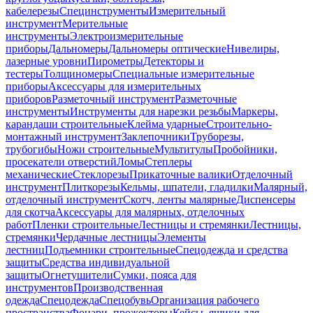
кабелерезы
Специнструменты
Измерительный
инструмент
Мерительные
инструменты
Электроизмерительные
приборы
Дальномеры
Дальномеры оптические
Нивелиры,
лазерные уровни
Пирометры
Детекторы и
тестеры
Толщиномеры
Специальные измерительные
приборы
Аксессуары для измерительных
приборов
Разметочный инструмент
Разметочные
инструменты
Инструменты для нарезки резьбы
Маркеры,
карандаши строительные
Клейма ударные
Строительно-
монтажный инструмент
Заклепочники
Труборезы,
трубогибы
Ножи строительные
Мультитулы
Пробойники,
просекатели отверстий
Ломы
Степлеры
механические
Стеклорезы
Прикаточные валики
Отделочный
инструмент
Плиткорезы
Кельмы, шпатели, гладилки
Малярный,
отделочный инструмент
Скотч, ленты малярные
Диспенсеры
для скотча
Аксессуары для малярных, отделочных
работ
Пленки строительные
Лестницы и стремянки
Лестницы,
стремянки
Чердачные лестницы
Элементы
лестниц
Подъемники строительные
Спецодежда и средства
защиты
Средства индивидуальной
защиты
Огнетушители
Сумки, пояса для
инструментов
Производственная
одежда
Спецодежда
Спецобувь
Организация рабочего
пространства
Фонари, прожекторы
Кейсы, ящики для