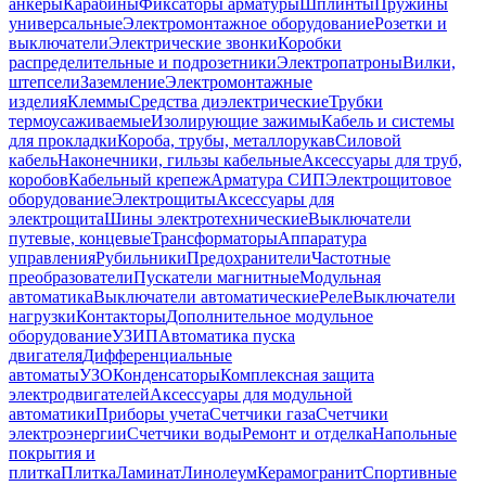
анкеры
Карабины
Фиксаторы арматуры
Шплинты
Пружины
универсальные
Электромонтажное оборудование
Розетки и
выключатели
Электрические звонки
Коробки
распределительные и подрозетники
Электропатроны
Вилки,
штепсели
Заземление
Электромонтажные
изделия
Клеммы
Средства диэлектрические
Трубки
термоусаживаемые
Изолирующие зажимы
Кабель и системы
для прокладки
Короба, трубы, металлорукав
Силовой
кабель
Наконечники, гильзы кабельные
Аксессуары для труб,
коробов
Кабельный крепеж
Арматура СИП
Электрощитовое
оборудование
Электрощиты
Аксессуары для
электрощита
Шины электротехнические
Выключатели
путевые, концевые
Трансформаторы
Аппаратура
управления
Рубильники
Предохранители
Частотные
преобразователи
Пускатели магнитные
Модульная
автоматика
Выключатели автоматические
Реле
Выключатели
нагрузки
Контакторы
Дополнительное модульное
оборудование
УЗИП
Автоматика пуска
двигателя
Дифференциальные
автоматы
УЗО
Конденсаторы
Комплексная защита
электродвигателей
Аксессуары для модульной
автоматики
Приборы учета
Счетчики газа
Счетчики
электроэнергии
Счетчики воды
Ремонт и отделка
Напольные
покрытия и
плитка
Плитка
Ламинат
Линолеум
Керамогранит
Спортивные