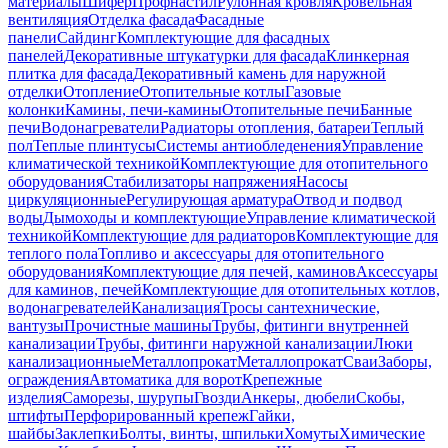
материалы
Шифер
Профнастил
Рулонная кровля
Кровельная
вентиляция
Отделка фасада
Фасадные
панели
Сайдинг
Комплектующие для фасадных
панелей
Декоративные штукатурки для фасада
Клинкерная
плитка для фасада
Декоративный камень для наружной
отделки
Отопление
Отопительные котлы
Газовые
колонки
Камины, печи-камины
Отопительные печи
Банные
печи
Водонагреватели
Радиаторы отопления, батареи
Теплый
пол
Теплые плинтусы
Системы антиобледенения
Управление
климатической техникой
Комплектующие для отопительного
оборудования
Стабилизаторы напряжения
Насосы
циркуляционные
Регулирующая арматура
Отвод и подвод
воды
Дымоходы и комплектующие
Управление климатической
техникой
Комплектующие для радиаторов
Комплектующие для
теплого пола
Топливо и аксессуары для отопительного
оборудования
Комплектующие для печей, каминов
Аксессуары
для каминов, печей
Комплектующие для отопительных котлов,
водонагревателей
Канализация
Тросы сантехнические,
вантузы
Прочистные машины
Трубы, фитинги внутренней
канализации
Трубы, фитинги наружной канализации
Люки
канализационные
Металлопрокат
Металлопрокат
Сваи
Заборы,
ограждения
Автоматика для ворот
Крепежные
изделия
Саморезы, шурупы
Гвозди
Анкеры, дюбели
Скобы,
штифты
Перфорированный крепеж
Гайки,
шайбы
Заклепки
Болты, винты, шпильки
Хомуты
Химические