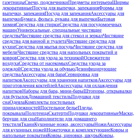
газетницы
Свечи, подсвечники
Предметы интерьера
Ширмы
декоративные
Посуда для выпечки, запекания
Формы для
выпечки, запекания
Посуда для запекания
Аксессуары для
выпечки
Бумага, фольга, рукава для выпечки
Бытовая
химия
Средства для стирки
Средства для посудомоечных
машин
Универсальные, специальные чистящие
средства
Чистящие средства для стекол и зеркал
Чистящие
средства для ванной и туалета
Чистящие средства для
кухни
Средства для мытья посуды
Чистящие средства для
мебели
Чистящие средства для напольных покрытий и
ковров
Средства для ухода за техникой
Освежители
воздуха
Средства от насекомых
Средства ухода за
одеждой
Средства ухода за обувью
Дезинфицирующие
средства
Аксессуары для бара
Сервировка для
напитков
Аксессуары для хранения напитков
Аксессуары для
приготовления коктейлей
Аксессуары для охлаждения
напитков
Наборы для бара, мини-бары
Штопоры, открывалки
для бутылок
Домашний текстиль
Подушки для
сна
Одеяла
Комплекты постельных
принадлежностей
Постельное белье
Пледы,
покрывала
Полотенца
Скатерти
Подушки декоративные
Маски,
беруши для сна
Наполнители для домашнего
текстиля
Ткани
Кухонные ножи, аксессуары
Ножи
Аксессуары
для кухонных ножей
Ножеточки и комплектующие
Ковры и
напольные покрытия
Ковры, циновки, шкуры
Ковры,