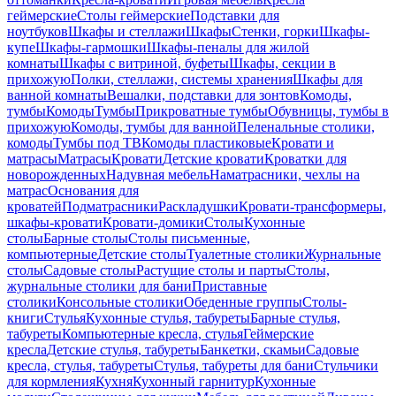
геймерские
Столы геймерские
Подставки для
ноутбуков
Шкафы и стеллажи
Шкафы
Стенки, горки
Шкафы-
купе
Шкафы-гармошки
Шкафы-пеналы для жилой
комнаты
Шкафы с витриной, буфеты
Шкафы, секции в
прихожую
Полки, стеллажи, системы хранения
Шкафы для
ванной комнаты
Вешалки, подставки для зонтов
Комоды,
тумбы
Комоды
Тумбы
Прикроватные тумбы
Обувницы, тумбы в
прихожую
Комоды, тумбы для ванной
Пеленальные столики,
комоды
Тумбы под ТВ
Комоды пластиковые
Кровати и
матрасы
Матрасы
Кровати
Детские кровати
Кроватки для
новорожденных
Надувная мебель
Наматрасники, чехлы на
матрас
Основания для
кроватей
Подматрасники
Раскладушки
Кровати-трансформеры,
шкафы-кровати
Кровати-домики
Столы
Кухонные
столы
Барные столы
Столы письменные,
компьютерные
Детские столы
Туалетные столики
Журнальные
столы
Садовые столы
Растущие столы и парты
Столы,
журнальные столики для бани
Приставные
столики
Консольные столики
Обеденные группы
Столы-
книги
Стулья
Кухонные стулья, табуреты
Барные стулья,
табуреты
Компьютерные кресла, стулья
Геймерские
кресла
Детские стулья, табуреты
Банкетки, скамьи
Садовые
кресла, стулья, табуреты
Стулья, табуреты для бани
Стульчики
для кормления
Кухня
Кухонный гарнитур
Кухонные