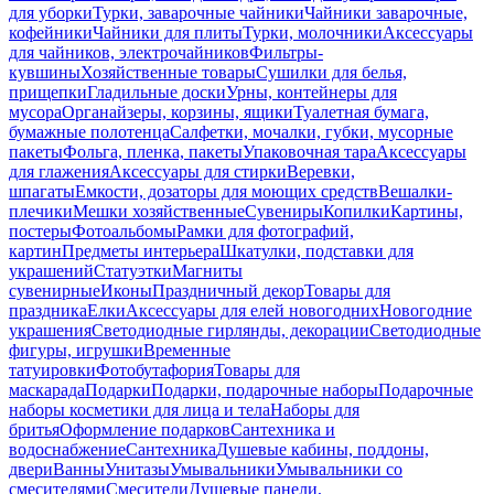
для уборки
Турки, заварочные чайники
Чайники заварочные,
кофейники
Чайники для плиты
Турки, молочники
Аксессуары
для чайников, электрочайников
Фильтры-
кувшины
Хозяйственные товары
Сушилки для белья,
прищепки
Гладильные доски
Урны, контейнеры для
мусора
Органайзеры, корзины, ящики
Туалетная бумага,
бумажные полотенца
Салфетки, мочалки, губки, мусорные
пакеты
Фольга, пленка, пакеты
Упаковочная тара
Аксессуары
для глажения
Аксессуары для стирки
Веревки,
шпагаты
Емкости, дозаторы для моющих средств
Вешалки-
плечики
Мешки хозяйственные
Сувениры
Копилки
Картины,
постеры
Фотоальбомы
Рамки для фотографий,
картин
Предметы интерьера
Шкатулки, подставки для
украшений
Статуэтки
Магниты
сувенирные
Иконы
Праздничный декор
Товары для
праздника
Елки
Аксессуары для елей новогодних
Новогодние
украшения
Светодиодные гирлянды, декорации
Светодиодные
фигуры, игрушки
Временные
татуировки
Фотобутафория
Товары для
маскарада
Подарки
Подарки, подарочные наборы
Подарочные
наборы косметики для лица и тела
Наборы для
бритья
Оформление подарков
Сантехника и
водоснабжение
Сантехника
Душевые кабины, поддоны,
двери
Ванны
Унитазы
Умывальники
Умывальники со
смесителями
Смесители
Душевые панели,