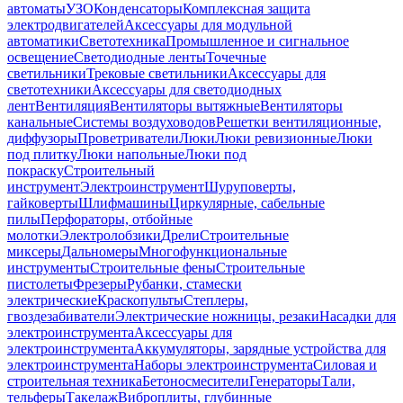
автоматы
УЗО
Конденсаторы
Комплексная защита
электродвигателей
Аксессуары для модульной
автоматики
Светотехника
Промышленное и сигнальное
освещение
Светодиодные ленты
Точечные
светильники
Трековые светильники
Аксессуары для
светотехники
Аксессуары для светодиодных
лент
Вентиляция
Вентиляторы вытяжные
Вентиляторы
канальные
Системы воздуховодов
Решетки вентиляционные,
диффузоры
Проветриватели
Люки
Люки ревизионные
Люки
под плитку
Люки напольные
Люки под
покраску
Строительный
инструмент
Электроинструмент
Шуруповерты,
гайковерты
Шлифмашины
Циркулярные, сабельные
пилы
Перфораторы, отбойные
молотки
Электролобзики
Дрели
Строительные
миксеры
Дальномеры
Многофункциональные
инструменты
Строительные фены
Строительные
пистолеты
Фрезеры
Рубанки, стамески
электрические
Краскопульты
Степлеры,
гвоздезабиватели
Электрические ножницы, резаки
Насадки для
электроинструмента
Аксессуары для
электроинструмента
Аккумуляторы, зарядные устройства для
электроинструмента
Наборы электроинструмента
Силовая и
строительная техника
Бетоносмесители
Генераторы
Тали,
тельферы
Такелаж
Виброплиты, глубинные