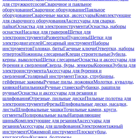
для стружкоотсосов
Сварочное и паяльное
оборудование
Сварочное оборудование
Паяльное
оборудование
Сварочные маски, аксессуары
Комплектующие
для сварочного оборудования
Аксессуары для сварки,
пайки
Оснастка для электроинструмента
Оснастка, наборы
оснастки
Насадки для граверов
Щетки для
электроинструмента
Развертки
Пуансоны
Щетки для
электродвигателей
Слесарный инструмент
Наборы
инструментов
Головки, биты
Гаечные ключи
Отвертки, наборы
отверток
Ножницы слесарные
Клещи строительные
Зубила,
керны, выколотки
Щетки слесарные
Оснастка и аксессуары для
бурения и сверления
Сверла, буры, зенкеры
Коронки
Зубила для
электроинструмента
Аксессуары для бурения и
сверления
Столярный инструмент
Тиски, струбцины,
гейферные зажимы
Ручные пилы, ножовки
Молотки, кувалды,
киянки
Напильники
Ручные стамески
Рубанки, рашпили
ручные
Оснастка и аксессуары для резания и
шлифования
Отрезные, пильные диски
Пильные полотна для
электроинструмента
Фрезы
Шлифовальные диски, насадки,
листы
Шлифовальные чашки
Точильные камни, круги,
сегменты
Полировальные валы
Направляющие
шины
Комплектующие для резания
Аксессуары для
резания
Аксессуары для шлифования
Электромонтажный
инструмент
Обжимной инструмент
Плоскогубцы,
круглогубцы
Кусачки, болторезы,