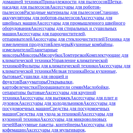
домашней техники
Принадлежности для пылесосов
Щетки,
насадки для пылесосов
Аксессуары для роботов-
пылесосов
Расходные материалы для пылесосов
Станции,
аккумуляторы для роботов-пылесосов
Аксессуары для
швейных машин
Аксессуары для промышленного швейного
оборудования
Аксессуары для стиральных и сушильных
машин
Аксессуары для пароочистителей,
отпаривателей
Аксессуары для стеклоочистителей
Техника для
измельчения продуктов
Блендеры
Кухонные комбайны,
измельчители
Планетарные
миксеры
Миксеры
Мясорубки
Ломтерезки
Комплектующие для
климатической техники
Управление климатической
техникой
Фильтры для климатической техники
Аксессуары для
климатической техники
Мелкая техника
Весы кухонные,
бытовые
Сушилки для овощей и
фруктов
Вакууматоры
Открывалки,
картофелечистки
Проращиватели семян
Маслобойки,
сепараторы бытовые
Аксессуары для крупной
техники
Аксессуары для вытяжек
Аксессуары для плит и
духовок
Аксессуары для холодильников
Аксессуары для
посудомоечных машин
Средства для посудомоечных
машин
Средства для ухода за техникой
Аксессуары для
кухонной техники
Аксессуары для микроволновых
печей
Вакуумные пакеты, контейнеры
Аксессуары для
кофемашин
Аксессуары для мультиварок,