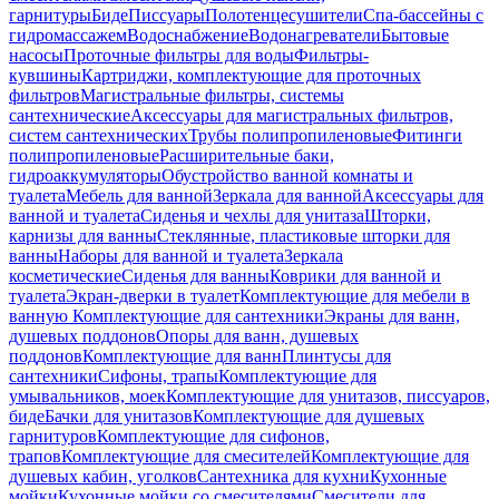
гарнитуры
Биде
Писсуары
Полотенцесушители
Спа-бассейны с
гидромассажем
Водоснабжение
Водонагреватели
Бытовые
насосы
Проточные фильтры для воды
Фильтры-
кувшины
Картриджи, комплектующие для проточных
фильтров
Магистральные фильтры, системы
сантехнические
Аксессуары для магистральных фильтров,
систем сантехнических
Трубы полипропиленовые
Фитинги
полипропиленовые
Расширительные баки,
гидроаккумуляторы
Обустройство ванной комнаты и
туалета
Мебель для ванной
Зеркала для ванной
Аксессуары для
ванной и туалета
Сиденья и чехлы для унитаза
Шторки,
карнизы для ванны
Стеклянные, пластиковые шторки для
ванны
Наборы для ванной и туалета
Зеркала
косметические
Сиденья для ванны
Коврики для ванной и
туалета
Экран-дверки в туалет
Комплектующие для мебели в
ванную
Комплектующие для сантехники
Экраны для ванн,
душевых поддонов
Опоры для ванн, душевых
поддонов
Комплектующие для ванн
Плинтусы для
сантехники
Сифоны, трапы
Комплектующие для
умывальников, моек
Комплектующие для унитазов, писсуаров,
биде
Бачки для унитазов
Комплектующие для душевых
гарнитуров
Комплектующие для сифонов,
трапов
Комплектующие для смесителей
Комплектующие для
душевых кабин, уголков
Сантехника для кухни
Кухонные
мойки
Кухонные мойки со смесителями
Смесители для