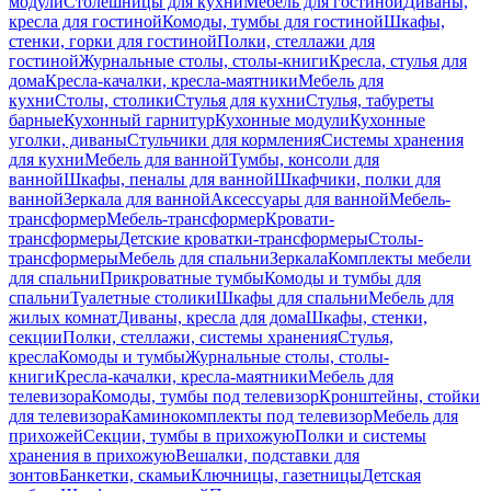
модули
Столешницы для кухни
Мебель для гостиной
Диваны,
кресла для гостиной
Комоды, тумбы для гостиной
Шкафы,
стенки, горки для гостиной
Полки, стеллажи для
гостиной
Журнальные столы, столы-книги
Кресла, стулья для
дома
Кресла-качалки, кресла-маятники
Мебель для
кухни
Столы, столики
Стулья для кухни
Стулья, табуреты
барные
Кухонный гарнитур
Кухонные модули
Кухонные
уголки, диваны
Стульчики для кормления
Системы хранения
для кухни
Мебель для ванной
Тумбы, консоли для
ванной
Шкафы, пеналы для ванной
Шкафчики, полки для
ванной
Зеркала для ванной
Аксессуары для ванной
Мебель-
трансформер
Мебель-трансформер
Кровати-
трансформеры
Детские кроватки-трансформеры
Столы-
трансформеры
Мебель для спальни
Зеркала
Комплекты мебели
для спальни
Прикроватные тумбы
Комоды и тумбы для
спальни
Туалетные столики
Шкафы для спальни
Мебель для
жилых комнат
Диваны, кресла для дома
Шкафы, стенки,
секции
Полки, стеллажи, системы хранения
Стулья,
кресла
Комоды и тумбы
Журнальные столы, столы-
книги
Кресла-качалки, кресла-маятники
Мебель для
телевизора
Комоды, тумбы под телевизор
Кронштейны, стойки
для телевизора
Каминокомплекты под телевизор
Мебель для
прихожей
Секции, тумбы в прихожую
Полки и системы
хранения в прихожую
Вешалки, подставки для
зонтов
Банкетки, скамьи
Ключницы, газетницы
Детская