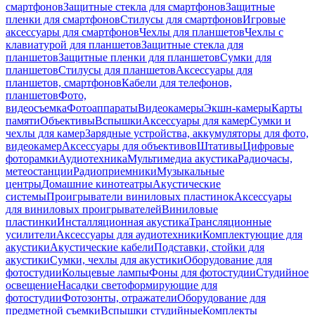
смартфонов
Защитные стекла для смартфонов
Защитные
пленки для смартфонов
Стилусы для смартфонов
Игровые
аксессуары для смартфонов
Чехлы для планшетов
Чехлы с
клавиатурой для планшетов
Защитные стекла для
планшетов
Защитные пленки для планшетов
Сумки для
планшетов
Стилусы для планшетов
Аксессуары для
планшетов, смартфонов
Кабели для телефонов,
планшетов
Фото,
видеосъемка
Фотоаппараты
Видеокамеры
Экшн-камеры
Карты
памяти
Объективы
Вспышки
Аксессуары для камер
Сумки и
чехлы для камер
Зарядные устройства, аккумуляторы для фото,
видеокамер
Аксессуары для объективов
Штативы
Цифровые
фоторамки
Аудиотехника
Мультимедиа акустика
Радиочасы,
метеостанции
Радиоприемники
Музыкальные
центры
Домашние кинотеатры
Акустические
системы
Проигрыватели виниловых пластинок
Аксессуары
для виниловых проигрывателей
Виниловые
пластинки
Инсталляционная акустика
Трансляционные
усилители
Аксессуары для аудиотехники
Комплектующие для
акустики
Акустические кабели
Подставки, стойки для
акустики
Сумки, чехлы для акустики
Оборудование для
фотостудии
Кольцевые лампы
Фоны для фотостудии
Студийное
освещение
Насадки светоформирующие для
фотостудии
Фотозонты, отражатели
Оборудование для
предметной съемки
Вспышки студийные
Комплекты