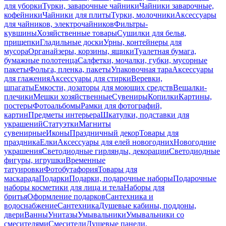
для уборки
Турки, заварочные чайники
Чайники заварочные,
кофейники
Чайники для плиты
Турки, молочники
Аксессуары
для чайников, электрочайников
Фильтры-
кувшины
Хозяйственные товары
Сушилки для белья,
прищепки
Гладильные доски
Урны, контейнеры для
мусора
Органайзеры, корзины, ящики
Туалетная бумага,
бумажные полотенца
Салфетки, мочалки, губки, мусорные
пакеты
Фольга, пленка, пакеты
Упаковочная тара
Аксессуары
для глажения
Аксессуары для стирки
Веревки,
шпагаты
Емкости, дозаторы для моющих средств
Вешалки-
плечики
Мешки хозяйственные
Сувениры
Копилки
Картины,
постеры
Фотоальбомы
Рамки для фотографий,
картин
Предметы интерьера
Шкатулки, подставки для
украшений
Статуэтки
Магниты
сувенирные
Иконы
Праздничный декор
Товары для
праздника
Елки
Аксессуары для елей новогодних
Новогодние
украшения
Светодиодные гирлянды, декорации
Светодиодные
фигуры, игрушки
Временные
татуировки
Фотобутафория
Товары для
маскарада
Подарки
Подарки, подарочные наборы
Подарочные
наборы косметики для лица и тела
Наборы для
бритья
Оформление подарков
Сантехника и
водоснабжение
Сантехника
Душевые кабины, поддоны,
двери
Ванны
Унитазы
Умывальники
Умывальники со
смесителями
Смесители
Душевые панели,