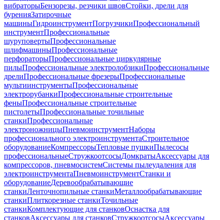
вибраторы
Бензорезы, резчики швов
Стойки, дрели для
бурения
Затирочные
машины
Гидроинструмент
Погрузчики
Профессиональный
инструмент
Профессиональные
шуруповерты
Профессиональные
шлифмашины
Профессиональные
перфораторы
Профессиональные циркулярные
пилы
Профессиональные электролобзики
Профессиональные
дрели
Профессиональные фрезеры
Профессиональные
мультиинструменты
Профессиональные
электрорубанки
Профессиональные строительные
фены
Профессиональные строительные
пистолеты
Профессиональные точильные
станки
Профессиональные
электроножницы
Пневмоинструмент
Наборы
профессионального электроинструмента
Строительное
оборудование
Компрессоры
Тепловые пушки
Пылесосы
профессиональные
Стружкоотсосы
Домкраты
Аксессуары для
компрессоров, пневмосистем
Системы пылеудаления для
электроинструмента
Пневмоинструмент
Станки и
оборудование
Деревообрабатывающие
станки
Ленточнопильные станки
Металлообрабатывающие
станки
Плиткорезные станки
Точильные
станки
Комплектующие для станков
Оснастка для
станков
Аксессуары для станков
Стружкоотсосы
Аксессуары