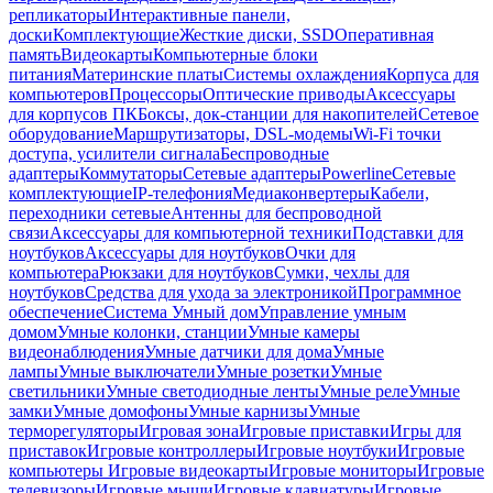
репликаторы
Интерактивные панели,
доски
Комплектующие
Жесткие диски, SSD
Оперативная
память
Видеокарты
Компьютерные блоки
питания
Материнские платы
Системы охлаждения
Корпуса для
компьютеров
Процессоры
Оптические приводы
Аксессуары
для корпусов ПК
Боксы, док-станции для накопителей
Сетевое
оборудование
Маршрутизаторы, DSL-модемы
Wi-Fi точки
доступа, усилители сигнала
Беспроводные
адаптеры
Коммутаторы
Сетевые адаптеры
Powerline
Сетевые
комплектующие
IP-телефония
Медиаконвертеры
Кабели,
переходники сетевые
Антенны для беспроводной
связи
Аксессуары для компьютерной техники
Подставки для
ноутбуков
Аксессуары для ноутбуков
Очки для
компьютера
Рюкзаки для ноутбуков
Сумки, чехлы для
ноутбуков
Средства для ухода за электроникой
Программное
обеспечение
Система Умный дом
Управление умным
домом
Умные колонки, станции
Умные камеры
видеонаблюдения
Умные датчики для дома
Умные
лампы
Умные выключатели
Умные розетки
Умные
светильники
Умные светодиодные ленты
Умные реле
Умные
замки
Умные домофоны
Умные карнизы
Умные
терморегуляторы
Игровая зона
Игровые приставки
Игры для
приставок
Игровые контроллеры
Игровые ноутбуки
Игровые
компьютеры
Игровые видеокарты
Игровые мониторы
Игровые
телевизоры
Игровые мыши
Игровые клавиатуры
Игровые