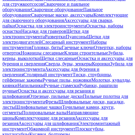
для стружкоотсосов
Сварочное и паяльное
оборудование
Сварочное оборудование
Паяльное
оборудование
Сварочные маски, аксессуары
Комплектующие
для сварочного оборудования
Аксессуары для сварки,
пайки
Оснастка для электроинструмента
Оснастка, наборы
оснастки
Насадки для граверов
Щетки для
электроинструмента
Развертки
Пуансоны
Щетки для
электродвигателей
Слесарный инструмент
Наборы
инструментов
Головки, биты
Гаечные ключи
Отвертки, наборы
отверток
Ножницы слесарные
Клещи строительные
Зубила,
керны, выколотки
Щетки слесарные
Оснастка и аксессуары для
бурения и сверления
Сверла, буры, зенкеры
Коронки
Зубила для
электроинструмента
Аксессуары для бурения и
сверления
Столярный инструмент
Тиски, струбцины,
гейферные зажимы
Ручные пилы, ножовки
Молотки, кувалды,
киянки
Напильники
Ручные стамески
Рубанки, рашпили
ручные
Оснастка и аксессуары для резания и
шлифования
Отрезные, пильные диски
Пильные полотна для
электроинструмента
Фрезы
Шлифовальные диски, насадки,
листы
Шлифовальные чашки
Точильные камни, круги,
сегменты
Полировальные валы
Направляющие
шины
Комплектующие для резания
Аксессуары для
резания
Аксессуары для шлифования
Электромонтажный
инструмент
Обжимной инструмент
Плоскогубцы,
круглогубцы
Кусачки, болторезы,