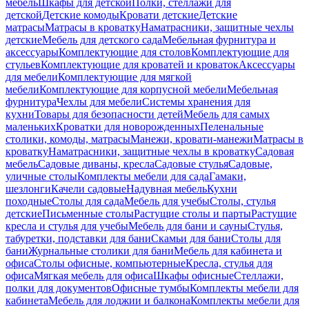
мебель
Шкафы для детской
Полки, стеллажи для
детской
Детские комоды
Кровати детские
Детские
матрасы
Матрасы в кроватку
Наматрасники, защитные чехлы
детские
Мебель для детского сада
Мебельная фурнитура и
аксессуары
Комплектующие для столов
Комплектующие для
стульев
Комплектующие для кроватей и кроваток
Аксессуары
для мебели
Комплектующие для мягкой
мебели
Комплектующие для корпусной мебели
Мебельная
фурнитура
Чехлы для мебели
Системы хранения для
кухни
Товары для безопасности детей
Мебель для самых
маленьких
Кроватки для новорожденных
Пеленальные
столики, комоды, матрасы
Манежи, кровати-манежи
Матрасы в
кроватку
Наматрасники, защитные чехлы в кроватку
Садовая
мебель
Садовые диваны, кресла
Садовые стулья
Садовые,
уличные столы
Комплекты мебели для сада
Гамаки,
шезлонги
Качели садовые
Надувная мебель
Кухни
походные
Столы для сада
Мебель для учебы
Столы, стулья
детские
Письменные столы
Растущие столы и парты
Растущие
кресла и стулья для учебы
Мебель для бани и сауны
Стулья,
табуретки, подставки для бани
Скамьи для бани
Столы для
бани
Журнальные столики для бани
Мебель для кабинета и
офиса
Столы офисные, компьютерные
Кресла, стулья для
офиса
Мягкая мебель для офиса
Шкафы офисные
Стеллажи,
полки для документов
Офисные тумбы
Комплекты мебели для
кабинета
Мебель для лоджии и балкона
Комплекты мебели для