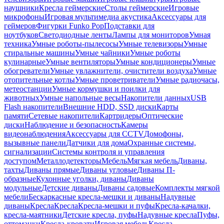
наушники
Кресла геймерские
Столы геймерские
Игровые
микрофоны
Игровая мультимедиа акустика
Аксессуары для
геймеров
Фигурки Funko Pop
Подставки для
ноутбуков
Светодиодные ленты
Лампы для мониторов
Умная
техника
Умные роботы-пылесосы
Умные телевизоры
Умные
стиральные машины
Умные чайники
Умные роботы
кулинарные
Умные вентиляторы
Умные кондиционеры
Умные
обогреватели
Умные увлажнители, очистители воздуха
Умные
отопительные котлы
Умные проветриватели
Умные радиочасы,
метеостанции
Умные кормушки и поилки для
животных
Умные напольные весы
Накопители данных
USB
Flash накопители
Внешние HDD, SSD диски
Карты
памяти
Сетевые накопители
Картридеры
Оптические
диски
Наблюдение и безопасность
Камеры
видеонаблюдения
Аксессуары для CCTV
Домофоны,
вызывные панели
Датчики для дома
Охранные системы,
сигнализации
Системы контроля и управления
доступом
Металлодетекторы
Мебель
Мягкая мебель
Диваны,
тахты
Диваны прямые
Диваны угловые
Диваны П-
образные
Кухонные уголки, диваны
Диваны
модульные
Детские диваны
Диваны садовые
Комплекты мягкой
мебели
Бескаркасные кресла-мешки и диваны
Надувные
диваны
Кресла
Кресла
Кресла-мешки и пуфы
Кресла-качалки,
кресла-маятники
Детские кресла, пуфы
Надувные кресла
Пуфы,
оттоманки
Кресла-кровати
Игровая мебель
Кресла