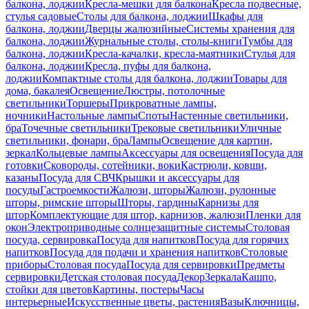
балкона, лоджии
Кресла-мешки для балкона
Кресла подвесные,
стулья садовые
Столы для балкона, лоджии
Шкафы для
балкона, лоджии
Дверцы жалюзийные
Системы хранения для
балкона, лоджии
Журнальные столы, столы-книги
Тумбы для
балкона, лоджии
Кресла-качалки, кресла-маятники
Стулья для
балкона, лоджии
Кресла, пуфы для балкона,
лоджии
Компактные столы для балкона, лоджии
Товары для
дома, бакалея
Освещение
Люстры, потолочные
светильники
Торшеры
Прикроватные лампы,
ночники
Настольные лампы
Споты
Настенные светильники,
бра
Точечные светильники
Трековые светильники
Уличные
светильники, фонари, бра
Лампы
Освещение для картин,
зеркал
Кольцевые лампы
Аксессуары для освещения
Посуда для
готовки
Сковороды, сотейники, воки
Кастрюли, ковши,
казаны
Посуда для СВЧ
Крышки и аксессуары для
посуды
Гастроемкости
Жалюзи, шторы
Жалюзи, рулонные
шторы, римские шторы
Шторы, гардины
Карнизы для
штор
Комплектующие для штор, карнизов, жалюзи
Пленки для
окон
Электроприводные солнцезащитные системы
Столовая
посуда, сервировка
Посуда для напитков
Посуда для горячих
напитков
Посуда для подачи и хранения напитков
Столовые
приборы
Столовая посуда
Посуда для сервировки
Предметы
сервировки
Детская столовая посуда
Декор
Зеркала
Кашпо,
стойки для цветов
Картины, постеры
Часы
интерьерные
Искусственные цветы, растения
Вазы
Ключницы,