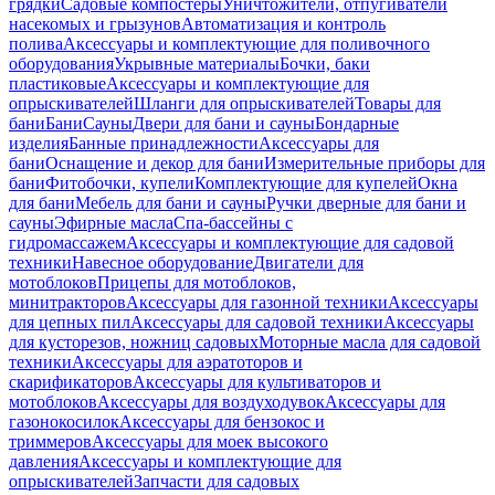
грядки
Садовые компостеры
Уничтожители, отпугиватели
насекомых и грызунов
Автоматизация и контроль
полива
Аксессуары и комплектующие для поливочного
оборудования
Укрывные материалы
Бочки, баки
пластиковые
Аксессуары и комплектующие для
опрыскивателей
Шланги для опрыскивателей
Товары для
бани
Бани
Сауны
Двери для бани и сауны
Бондарные
изделия
Банные принадлежности
Аксессуары для
бани
Оснащение и декор для бани
Измерительные приборы для
бани
Фитобочки, купели
Комплектующие для купелей
Окна
для бани
Мебель для бани и сауны
Ручки дверные для бани и
сауны
Эфирные масла
Спа-бассейны с
гидромассажем
Аксессуары и комплектующие для садовой
техники
Навесное оборудование
Двигатели для
мотоблоков
Прицепы для мотоблоков,
минитракторов
Аксессуары для газонной техники
Аксессуары
для цепных пил
Аксессуары для садовой техники
Аксессуары
для кусторезов, ножниц садовых
Моторные масла для садовой
техники
Аксессуары для аэратоторов и
скарификаторов
Аксессуары для культиваторов и
мотоблоков
Аксессуары для воздуходувок
Аксессуары для
газонокосилок
Аксессуары для бензокос и
триммеров
Аксессуары для моек высокого
давления
Аксессуары и комплектующие для
опрыскивателей
Запчасти для садовых