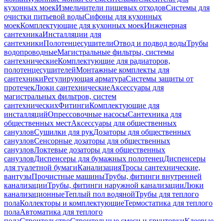
кухонных моек
Измельчители пищевых отходов
Системы для
очистки питьевой воды
Сифоны для кухонных
моек
Комплектующие для кухонных моек
Инженерная
сантехника
Инсталляции для
сантехники
Полотенцесушители
Отвод и подвод воды
Трубы
водопроводные
Магистральные фильтры, системы
сантехнические
Комплектующие для радиаторов,
полотенцесушителей
Монтажные комплекты для
сантехники
Регулирующая арматура
Системы защиты от
протечек
Люки сантехнические
Аксессуары для
магистральных фильтров, систем
сантехнических
Фитинги
Комплектующие для
инсталляций
Опрессовочные насосы
Сантехника для
общественных мест
Аксессуары для общественных
санузлов
Сушилки для рук
Дозаторы для общественных
санузлов
Сенсорные дозаторы для общественных
санузлов
Локтевые дозаторы для общественных
санузлов
Диспенсеры для бумажных полотенец
Диспенсеры
для туалетной бумаги
Канализация
Тросы сантехнические,
вантузы
Прочистные машины
Трубы, фитинги внутренней
канализации
Трубы, фитинги наружной канализации
Люки
канализационные
Теплый пол водяной
Трубы для теплого
пола
Коллекторы и комплектующие
Термостатика для теплого
пола
Автоматика для теплого
пола
Строительство
Строительные смеси и грунтовки
Клеевые