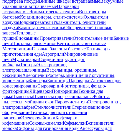
подогрева посуды
Винные шкафы встраиваемые
Вакуумные
упаковщики встраиваемые
Пароварки
встраиваемые
Климатическая техника
Вентиляторы
бытовые
Кондиционеры, сплит-системы
Охладители
воздуха
Водонагреватели
Увлажнители, очистители
воздуха
Камины, печи-камины
Обогреватели
Тепловые
завесы
Тепловые
пушки
Биокамины
Проветриватели
Отопительные печи
Банные
печи
Порталы для каминов
Вентиляторы вытяжные
Метеостанции
Газовые баллоны бытовые
Техника для
приготовления еды
Аэрогрили
Микроволновые
печи
Мультиварки
Сэндвичницы, хот-дог
мейкеры
Тостеры
Электрогрили,
электрошашлычницы
Вафельницы, орешницы,
кексницы
Хлебопечки
Ростеры, мини-печи
Йогуртницы,
мороженицы
Фризеры
Блинницы
Пароварки
Автоклавы для
консервирования
Сыроварни
Фритюрницы, фондю-
фритюрницы
Яйцеварки
Попкорницы
Техника для
дома
Пылесосы
Пылесосы профессиональные
Роботы-
пылесосы, мойщики окон
Пароочистители
Электровеники,
электрошвабры
Стеклоочистители
Стерилизационное
оборудование
Техника для приготовления
напитков
Электрочайники
Кофеварки,
кофемашины
Соковыжималки
Кофемолки
Вспениватели
молока
Сифоны для газирования воды
Аксессуары для