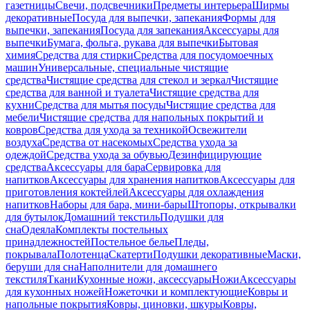
газетницы
Свечи, подсвечники
Предметы интерьера
Ширмы
декоративные
Посуда для выпечки, запекания
Формы для
выпечки, запекания
Посуда для запекания
Аксессуары для
выпечки
Бумага, фольга, рукава для выпечки
Бытовая
химия
Средства для стирки
Средства для посудомоечных
машин
Универсальные, специальные чистящие
средства
Чистящие средства для стекол и зеркал
Чистящие
средства для ванной и туалета
Чистящие средства для
кухни
Средства для мытья посуды
Чистящие средства для
мебели
Чистящие средства для напольных покрытий и
ковров
Средства для ухода за техникой
Освежители
воздуха
Средства от насекомых
Средства ухода за
одеждой
Средства ухода за обувью
Дезинфицирующие
средства
Аксессуары для бара
Сервировка для
напитков
Аксессуары для хранения напитков
Аксессуары для
приготовления коктейлей
Аксессуары для охлаждения
напитков
Наборы для бара, мини-бары
Штопоры, открывалки
для бутылок
Домашний текстиль
Подушки для
сна
Одеяла
Комплекты постельных
принадлежностей
Постельное белье
Пледы,
покрывала
Полотенца
Скатерти
Подушки декоративные
Маски,
беруши для сна
Наполнители для домашнего
текстиля
Ткани
Кухонные ножи, аксессуары
Ножи
Аксессуары
для кухонных ножей
Ножеточки и комплектующие
Ковры и
напольные покрытия
Ковры, циновки, шкуры
Ковры,