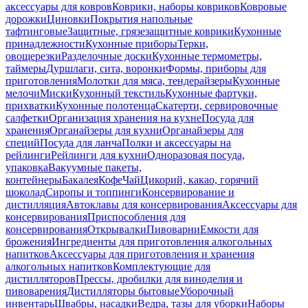
аксессуары для ковров
Коврики, наборы ковриков
Ковровые
дорожки
Циновки
Покрытия напольные
тафтинговые
Защитные, грязезащитные коврики
Кухонные
принадлежности
Кухонные приборы
Терки,
овощерезки
Разделочные доски
Кухонные термометры,
таймеры
Дуршлаги, сита, воронки
Формы, приборы для
приготовления
Молотки для мяса, тендерайзеры
Кухонные
мелочи
Миски
Кухонный текстиль
Кухонные фартуки,
прихватки
Кухонные полотенца
Скатерти, сервировочные
салфетки
Организация хранения на кухне
Посуда для
хранения
Органайзеры для кухни
Органайзеры для
специй
Посуда для ланча
Полки и аксессуары на
рейлинги
Рейлинги для кухни
Одноразовая посуда,
упаковка
Вакуумные пакеты,
контейнеры
Бакалея
Кофе
Чай
Цикорий, какао, горячий
шоколад
Сиропы и топпинги
Консервирование и
дистилляция
Автоклавы для консервирования
Аксессуары для
консервирования
Приспособления для
консервирования
Открывалки
Пивоварни
Емкости для
брожения
Ингредиенты для приготовления алкогольных
напитков
Аксессуары для приготовления и хранения
алкогольных напитков
Комплектующие для
дистилляторов
Прессы, дробилки для виноделия и
пивоварения
Дистилляторы бытовые
Уборочный
инвентарь
Швабры, насадки
Ведра, тазы для уборки
Наборы