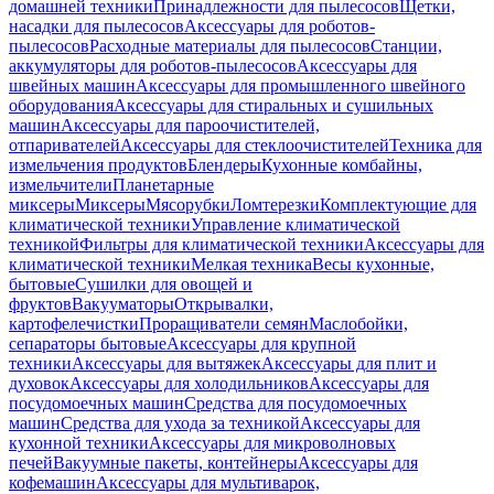
домашней техники
Принадлежности для пылесосов
Щетки,
насадки для пылесосов
Аксессуары для роботов-
пылесосов
Расходные материалы для пылесосов
Станции,
аккумуляторы для роботов-пылесосов
Аксессуары для
швейных машин
Аксессуары для промышленного швейного
оборудования
Аксессуары для стиральных и сушильных
машин
Аксессуары для пароочистителей,
отпаривателей
Аксессуары для стеклоочистителей
Техника для
измельчения продуктов
Блендеры
Кухонные комбайны,
измельчители
Планетарные
миксеры
Миксеры
Мясорубки
Ломтерезки
Комплектующие для
климатической техники
Управление климатической
техникой
Фильтры для климатической техники
Аксессуары для
климатической техники
Мелкая техника
Весы кухонные,
бытовые
Сушилки для овощей и
фруктов
Вакууматоры
Открывалки,
картофелечистки
Проращиватели семян
Маслобойки,
сепараторы бытовые
Аксессуары для крупной
техники
Аксессуары для вытяжек
Аксессуары для плит и
духовок
Аксессуары для холодильников
Аксессуары для
посудомоечных машин
Средства для посудомоечных
машин
Средства для ухода за техникой
Аксессуары для
кухонной техники
Аксессуары для микроволновых
печей
Вакуумные пакеты, контейнеры
Аксессуары для
кофемашин
Аксессуары для мультиварок,