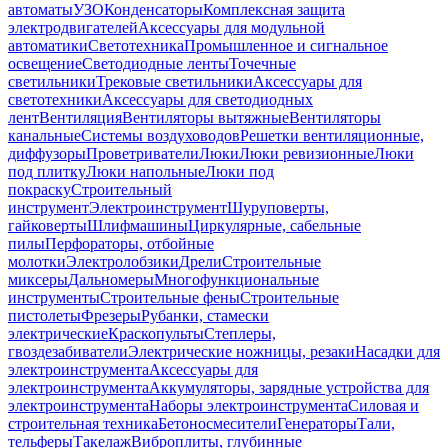
автоматы
УЗО
Конденсаторы
Комплексная защита
электродвигателей
Аксессуары для модульной
автоматики
Светотехника
Промышленное и сигнальное
освещение
Светодиодные ленты
Точечные
светильники
Трековые светильники
Аксессуары для
светотехники
Аксессуары для светодиодных
лент
Вентиляция
Вентиляторы вытяжные
Вентиляторы
канальные
Системы воздуховодов
Решетки вентиляционные,
диффузоры
Проветриватели
Люки
Люки ревизионные
Люки
под плитку
Люки напольные
Люки под
покраску
Строительный
инструмент
Электроинструмент
Шуруповерты,
гайковерты
Шлифмашины
Циркулярные, сабельные
пилы
Перфораторы, отбойные
молотки
Электролобзики
Дрели
Строительные
миксеры
Дальномеры
Многофункциональные
инструменты
Строительные фены
Строительные
пистолеты
Фрезеры
Рубанки, стамески
электрические
Краскопульты
Степлеры,
гвоздезабиватели
Электрические ножницы, резаки
Насадки для
электроинструмента
Аксессуары для
электроинструмента
Аккумуляторы, зарядные устройства для
электроинструмента
Наборы электроинструмента
Силовая и
строительная техника
Бетоносмесители
Генераторы
Тали,
тельферы
Такелаж
Виброплиты, глубинные