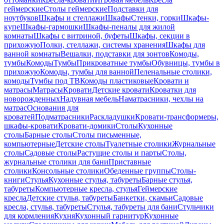
геймерские
Столы геймерские
Подставки для
ноутбуков
Шкафы и стеллажи
Шкафы
Стенки, горки
Шкафы-
купе
Шкафы-гармошки
Шкафы-пеналы для жилой
комнаты
Шкафы с витриной, буфеты
Шкафы, секции в
прихожую
Полки, стеллажи, системы хранения
Шкафы для
ванной комнаты
Вешалки, подставки для зонтов
Комоды,
тумбы
Комоды
Тумбы
Прикроватные тумбы
Обувницы, тумбы в
прихожую
Комоды, тумбы для ванной
Пеленальные столики,
комоды
Тумбы под ТВ
Комоды пластиковые
Кровати и
матрасы
Матрасы
Кровати
Детские кровати
Кроватки для
новорожденных
Надувная мебель
Наматрасники, чехлы на
матрас
Основания для
кроватей
Подматрасники
Раскладушки
Кровати-трансформеры,
шкафы-кровати
Кровати-домики
Столы
Кухонные
столы
Барные столы
Столы письменные,
компьютерные
Детские столы
Туалетные столики
Журнальные
столы
Садовые столы
Растущие столы и парты
Столы,
журнальные столики для бани
Приставные
столики
Консольные столики
Обеденные группы
Столы-
книги
Стулья
Кухонные стулья, табуреты
Барные стулья,
табуреты
Компьютерные кресла, стулья
Геймерские
кресла
Детские стулья, табуреты
Банкетки, скамьи
Садовые
кресла, стулья, табуреты
Стулья, табуреты для бани
Стульчики
для кормления
Кухня
Кухонный гарнитур
Кухонные