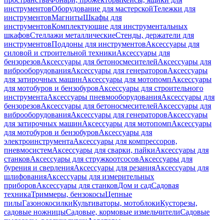
инструментов
Оборудование для мастерской
Тележки для
инструментов
Магниты
Шкафы для
инструментов
Комплектующие для инструментальных
шкафов
Стеллажи металлические
Стенды, держатели для
инструментов
Поддоны для инструментов
Аксессуары для
силовой и строительной техники
Аксессуары для
бензорезов
Аксессуары для бетоносмесителей
Аксессуары для
виброоборудования
Аксессуары для генераторов
Аксессуары
для затирочных машин
Аксессуары для мотопомп
Аксессуары
для мотобуров и бензобуров
Аксессуары для строительного
инструмента
Аксессуары пневмооборудования
Аксессуары для
бензорезов
Аксессуары для бетоносмесителей
Аксессуары для
виброоборудования
Аксессуары для генераторов
Аксессуары
для затирочных машин
Аксессуары для мотопомп
Аксессуары
для мотобуров и бензобуров
Аксессуары для
электроинструмента
Аксессуары для компрессоров,
пневмосистем
Аксессуары для сварки, пайки
Аксессуары для
станков
Аксессуары для стружкоотсосов
Аксессуары для
бурения и сверления
Аксессуары для резания
Аксессуары для
шлифования
Аксессуары для измерительных
приборов
Аксессуары для станков
Дом и сад
Садовая
техника
Триммеры, бензокосы
Цепные
пилы
Газонокосилки
Культиваторы, мотоблоки
Кусторезы,
садовые ножницы
Садовые, кормовые измельчители
Садовые