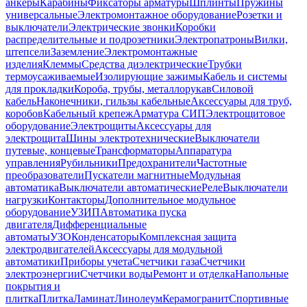
анкеры
Карабины
Фиксаторы арматуры
Шплинты
Пружины
универсальные
Электромонтажное оборудование
Розетки и
выключатели
Электрические звонки
Коробки
распределительные и подрозетники
Электропатроны
Вилки,
штепсели
Заземление
Электромонтажные
изделия
Клеммы
Средства диэлектрические
Трубки
термоусаживаемые
Изолирующие зажимы
Кабель и системы
для прокладки
Короба, трубы, металлорукав
Силовой
кабель
Наконечники, гильзы кабельные
Аксессуары для труб,
коробов
Кабельный крепеж
Арматура СИП
Электрощитовое
оборудование
Электрощиты
Аксессуары для
электрощита
Шины электротехнические
Выключатели
путевые, концевые
Трансформаторы
Аппаратура
управления
Рубильники
Предохранители
Частотные
преобразователи
Пускатели магнитные
Модульная
автоматика
Выключатели автоматические
Реле
Выключатели
нагрузки
Контакторы
Дополнительное модульное
оборудование
УЗИП
Автоматика пуска
двигателя
Дифференциальные
автоматы
УЗО
Конденсаторы
Комплексная защита
электродвигателей
Аксессуары для модульной
автоматики
Приборы учета
Счетчики газа
Счетчики
электроэнергии
Счетчики воды
Ремонт и отделка
Напольные
покрытия и
плитка
Плитка
Ламинат
Линолеум
Керамогранит
Спортивные