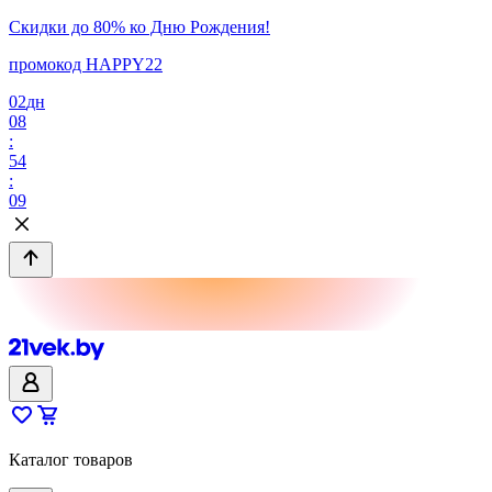
Скидки до 80% ко Дню Рождения!
промокод HAPPY22
02
дн
08
:
54
:
09
Каталог товаров