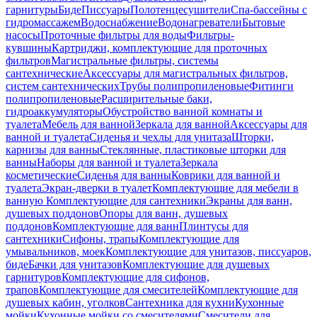
гарнитуры
Биде
Писсуары
Полотенцесушители
Спа-бассейны с
гидромассажем
Водоснабжение
Водонагреватели
Бытовые
насосы
Проточные фильтры для воды
Фильтры-
кувшины
Картриджи, комплектующие для проточных
фильтров
Магистральные фильтры, системы
сантехнические
Аксессуары для магистральных фильтров,
систем сантехнических
Трубы полипропиленовые
Фитинги
полипропиленовые
Расширительные баки,
гидроаккумуляторы
Обустройство ванной комнаты и
туалета
Мебель для ванной
Зеркала для ванной
Аксессуары для
ванной и туалета
Сиденья и чехлы для унитаза
Шторки,
карнизы для ванны
Стеклянные, пластиковые шторки для
ванны
Наборы для ванной и туалета
Зеркала
косметические
Сиденья для ванны
Коврики для ванной и
туалета
Экран-дверки в туалет
Комплектующие для мебели в
ванную
Комплектующие для сантехники
Экраны для ванн,
душевых поддонов
Опоры для ванн, душевых
поддонов
Комплектующие для ванн
Плинтусы для
сантехники
Сифоны, трапы
Комплектующие для
умывальников, моек
Комплектующие для унитазов, писсуаров,
биде
Бачки для унитазов
Комплектующие для душевых
гарнитуров
Комплектующие для сифонов,
трапов
Комплектующие для смесителей
Комплектующие для
душевых кабин, уголков
Сантехника для кухни
Кухонные
мойки
Кухонные мойки со смесителями
Смесители для