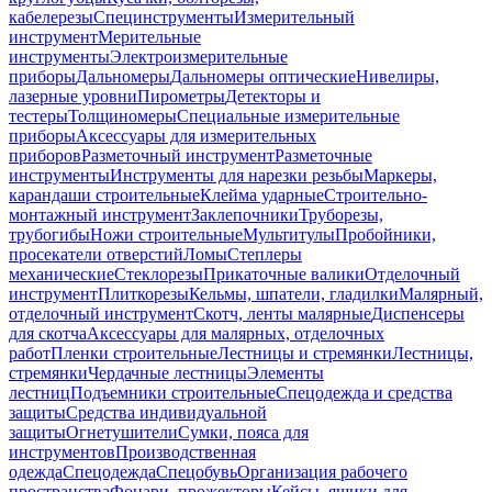
кабелерезы
Специнструменты
Измерительный
инструмент
Мерительные
инструменты
Электроизмерительные
приборы
Дальномеры
Дальномеры оптические
Нивелиры,
лазерные уровни
Пирометры
Детекторы и
тестеры
Толщиномеры
Специальные измерительные
приборы
Аксессуары для измерительных
приборов
Разметочный инструмент
Разметочные
инструменты
Инструменты для нарезки резьбы
Маркеры,
карандаши строительные
Клейма ударные
Строительно-
монтажный инструмент
Заклепочники
Труборезы,
трубогибы
Ножи строительные
Мультитулы
Пробойники,
просекатели отверстий
Ломы
Степлеры
механические
Стеклорезы
Прикаточные валики
Отделочный
инструмент
Плиткорезы
Кельмы, шпатели, гладилки
Малярный,
отделочный инструмент
Скотч, ленты малярные
Диспенсеры
для скотча
Аксессуары для малярных, отделочных
работ
Пленки строительные
Лестницы и стремянки
Лестницы,
стремянки
Чердачные лестницы
Элементы
лестниц
Подъемники строительные
Спецодежда и средства
защиты
Средства индивидуальной
защиты
Огнетушители
Сумки, пояса для
инструментов
Производственная
одежда
Спецодежда
Спецобувь
Организация рабочего
пространства
Фонари, прожекторы
Кейсы, ящики для