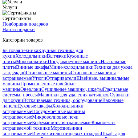
Услуги
Сертификаты
Подборщик подарков
Найти подарки
Категории товаров
Бытовая техника
Крупная техника для
кухни
Холодильники
Вытяжки
Кухонные
плиты
Морозильники
Посудомоечные машины
Настольные
плиты
Винные шкафы
Мини-холодильники
Техника для ухода
за одеждой
Стиральные машины
Стиральные машины
встраиваемые
Утюги
Отпариватели
Швейные, вышивальные
машины
Промышленные швейные
машины
Оверлоки
Сушильные машины, шкафы
Гладильные
системы, прессы
Машинки для удаления катышков
Сушилки
для обуви
Встраиваемая техника, оборудование
Варочные
панели
Духовые шкафы
Холодильники
встраиваемые
Посудомоечные машины
встраиваемые
Микроволновые печи
встраиваемые
Кофемашины встраиваемые
Комплекты
встраиваемой техники
Морозильники
встраиваемые
Измельчители пищевых отходов
Шкафы для