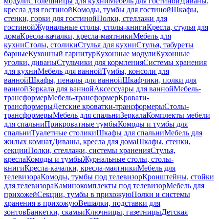
модули
Столешницы для кухни
Мебель для гостиной
Диваны,
кресла для гостиной
Комоды, тумбы для гостиной
Шкафы,
стенки, горки для гостиной
Полки, стеллажи для
гостиной
Журнальные столы, столы-книги
Кресла, стулья для
дома
Кресла-качалки, кресла-маятники
Мебель для
кухни
Столы, столики
Стулья для кухни
Стулья, табуреты
барные
Кухонный гарнитур
Кухонные модули
Кухонные
уголки, диваны
Стульчики для кормления
Системы хранения
для кухни
Мебель для ванной
Тумбы, консоли для
ванной
Шкафы, пеналы для ванной
Шкафчики, полки для
ванной
Зеркала для ванной
Аксессуары для ванной
Мебель-
трансформер
Мебель-трансформер
Кровати-
трансформеры
Детские кроватки-трансформеры
Столы-
трансформеры
Мебель для спальни
Зеркала
Комплекты мебели
для спальни
Прикроватные тумбы
Комоды и тумбы для
спальни
Туалетные столики
Шкафы для спальни
Мебель для
жилых комнат
Диваны, кресла для дома
Шкафы, стенки,
секции
Полки, стеллажи, системы хранения
Стулья,
кресла
Комоды и тумбы
Журнальные столы, столы-
книги
Кресла-качалки, кресла-маятники
Мебель для
телевизора
Комоды, тумбы под телевизор
Кронштейны, стойки
для телевизора
Каминокомплекты под телевизор
Мебель для
прихожей
Секции, тумбы в прихожую
Полки и системы
хранения в прихожую
Вешалки, подставки для
зонтов
Банкетки, скамьи
Ключницы, газетницы
Детская