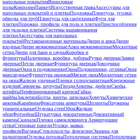
напольные покрытия
Виниловые
полы
Ковролин
Паркет
Искусственная трава
Аксессуары для
напольных покрытий и плитки
Подложка
Плинтусы, уголки,
обводы для труб
Плинтусы для сантехники
Фуги для
плитки
Порожки, профили для пола и плитки
Приспособления
для укладки плитки
Системы выравнивания
плитки
Аксессуары для напольных
покрытий
Реставрационные материалы
Двери и арки
Двери
входные
Двери межкомнатные
Арки межкомнатные
Москитные
сетки
Двери для бани и сауны
Коробки и
фурнитура
Наличники, коробки, доборы
Ручки дверные
Замки
дверные
Петли дверные
Фурнитура дверная
Доводчики
дверные
Окна и подоконники
Окна
Подоконники, отливы
Окна
мансардные
Фурнитура оконная
Мягкие окна
Москитные сетки
на окна
Жалюзи уличные
Пленки солнцезащитные
Крепежные
изделия
Саморезы, шурупы
Гвозди
Анкеры, дюбели
Скобы,
штифты
Перфорированный крепеж
Гайки,
шайбы
Заклепки
Болты, винты, шпильки
Хомуты
Химические
анкеры
Карабины
Фиксаторы арматуры
Шплинты
Пружины
универсальные
Отделка стен
Обои
Жидкие
обои
Фотообои
Штукатурки декоративные
Декоративный
камень
Скинали
Пленки самоклеящиеся
Армирующие
сетки
Стеновые панели
Уголки, маяки,
профили
Вагонка
Стеклохолсты, флизелин
Экраны для
радиаторов
Отделка потолка
Потолочные системы
Потолочные