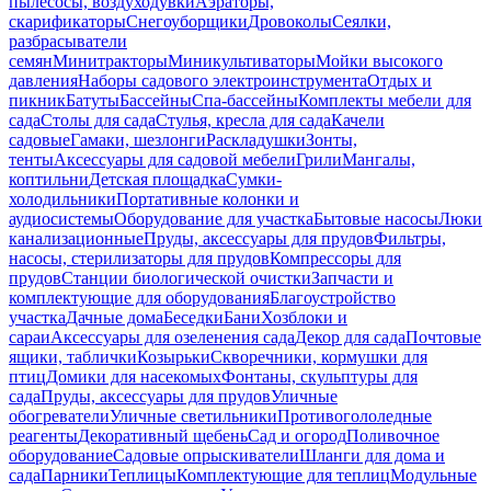
пылесосы, воздуходувки
Аэраторы,
скарификаторы
Снегоуборщики
Дровоколы
Сеялки,
разбрасыватели
семян
Минитракторы
Миникультиваторы
Мойки высокого
давления
Наборы садового электроинструмента
Отдых и
пикник
Батуты
Бассейны
Спа-бассейны
Комплекты мебели для
сада
Столы для сада
Стулья, кресла для сада
Качели
садовые
Гамаки, шезлонги
Раскладушки
Зонты,
тенты
Аксессуары для садовой мебели
Грили
Мангалы,
коптильни
Детская площадка
Сумки-
холодильники
Портативные колонки и
аудиосистемы
Оборудование для участка
Бытовые насосы
Люки
канализационные
Пруды, аксессуары для прудов
Фильтры,
насосы, стерилизаторы для прудов
Компрессоры для
прудов
Станции биологической очистки
Запчасти и
комплектующие для оборудования
Благоустройство
участка
Дачные дома
Беседки
Бани
Хозблоки и
сараи
Аксессуары для озеленения сада
Декор для сада
Почтовые
ящики, таблички
Козырьки
Скворечники, кормушки для
птиц
Домики для насекомых
Фонтаны, скульптуры для
сада
Пруды, аксессуары для прудов
Уличные
обогреватели
Уличные светильники
Противогололедные
реагенты
Декоративный щебень
Сад и огород
Поливочное
оборудование
Садовые опрыскиватели
Шланги для дома и
сада
Парники
Теплицы
Комплектующие для теплиц
Модульные