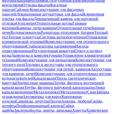
материалы
Шифер
Профнастил
Рулонная кровля
Кровельная
вентиляция
Отделка фасада
Фасадные
панели
Сайдинг
Комплектующие для фасадных
панелей
Декоративные штукатурки для фасада
Клинкерная
плитка для фасада
Декоративный камень для наружной
отделки
Отопление
Отопительные котлы
Газовые
колонки
Камины, печи-камины
Отопительные печи
Банные
печи
Водонагреватели
Радиаторы отопления, батареи
Теплый
пол
Теплые плинтусы
Системы антиобледенения
Управление
климатической техникой
Комплектующие для отопительного
оборудования
Стабилизаторы напряжения
Насосы
циркуляционные
Регулирующая арматура
Отвод и подвод
воды
Дымоходы и комплектующие
Управление климатической
техникой
Комплектующие для радиаторов
Комплектующие для
теплого пола
Топливо и аксессуары для отопительного
оборудования
Комплектующие для печей, каминов
Аксессуары
для каминов, печей
Комплектующие для отопительных котлов,
водонагревателей
Канализация
Тросы сантехнические,
вантузы
Прочистные машины
Трубы, фитинги внутренней
канализации
Трубы, фитинги наружной канализации
Люки
канализационные
Металлопрокат
Металлопрокат
Сваи
Заборы,
ограждения
Автоматика для ворот
Крепежные
изделия
Саморезы, шурупы
Гвозди
Анкеры, дюбели
Скобы,
штифты
Перфорированный крепеж
Гайки,
шайбы
Заклепки
Болты, винты, шпильки
Хомуты
Химические