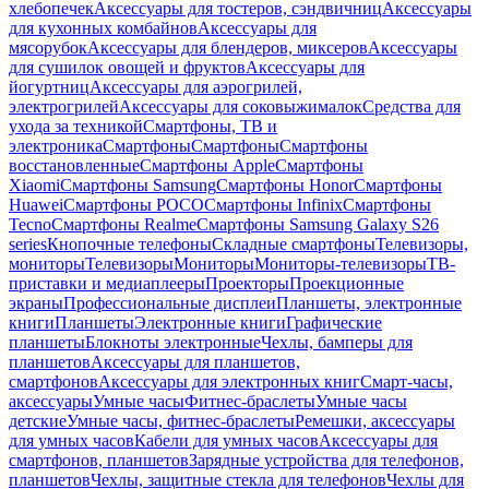
хлебопечек
Аксессуары для тостеров, сэндвичниц
Аксессуары
для кухонных комбайнов
Аксессуары для
мясорубок
Аксессуары для блендеров, миксеров
Аксессуары
для сушилок овощей и фруктов
Аксессуары для
йогуртниц
Аксессуары для аэрогрилей,
электрогрилей
Аксессуары для соковыжималок
Средства для
ухода за техникой
Смартфоны, ТВ и
электроника
Смартфоны
Смартфоны
Смартфоны
восстановленные
Смартфоны Apple
Смартфоны
Xiaomi
Смартфоны Samsung
Смартфоны Honor
Смартфоны
Huawei
Смартфоны POCO
Смартфоны Infinix
Смартфоны
Tecno
Смартфоны Realme
Смартфоны Samsung Galaxy S26
series
Кнопочные телефоны
Складные смартфоны
Телевизоры,
мониторы
Телевизоры
Мониторы
Мониторы-телевизоры
ТВ-
приставки и медиаплееры
Проекторы
Проекционные
экраны
Профессиональные дисплеи
Планшеты, электронные
книги
Планшеты
Электронные книги
Графические
планшеты
Блокноты электронные
Чехлы, бамперы для
планшетов
Аксессуары для планшетов,
смартфонов
Аксессуары для электронных книг
Смарт-часы,
аксессуары
Умные часы
Фитнес-браслеты
Умные часы
детские
Умные часы, фитнес-браслеты
Ремешки, аксессуары
для умных часов
Кабели для умных часов
Аксессуары для
смартфонов, планшетов
Зарядные устройства для телефонов,
планшетов
Чехлы, защитные стекла для телефонов
Чехлы для