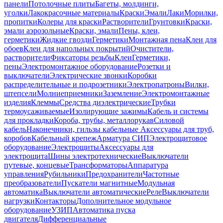
панели
Потолочные плиты
Багеты, молдинги,
уголки
Лакокрасочные материалы
Краски
Эмали
Лаки
Морилки,
пропитки
Колеры для краски
Растворители
Грунтовки
Краски,
эмали аэрозольные
Краски, эмали
Пены, клеи,
герметики
Жидкие гвозди
Герметики
Монтажная пена
Клеи для
обоев
Клеи для напольных покрытий
Очистители,
растворители
Фиксаторы резьбы
Клеи
Герметики,
пены
Электромонтажное оборудование
Розетки и
выключатели
Электрические звонки
Коробки
распределительные и подрозетники
Электропатроны
Вилки,
штепсели
Молниеприемники
Заземление
Электромонтажные
изделия
Клеммы
Средства диэлектрические
Трубки
термоусаживаемые
Изолирующие зажимы
Кабель и системы
для прокладки
Короба, трубы, металлорукав
Силовой
кабель
Наконечники, гильзы кабельные
Аксессуары для труб,
коробов
Кабельный крепеж
Арматура СИП
Электрощитовое
оборудование
Электрощиты
Аксессуары для
электрощита
Шины электротехнические
Выключатели
путевые, концевые
Трансформаторы
Аппаратура
управления
Рубильники
Предохранители
Частотные
преобразователи
Пускатели магнитные
Модульная
автоматика
Выключатели автоматические
Реле
Выключатели
нагрузки
Контакторы
Дополнительное модульное
оборудование
УЗИП
Автоматика пуска
двигателя
Дифференциальные