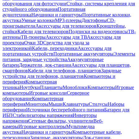
оборудования для фотостудии
Стойки, системы крепления для
студийного оборудования
Портативная
аудиотехника
Наушники и гарнитуры
Портативные колонки,
акустика
Умные колонки
MP3-плееры
Диктофоны
CD-
проигрыватели
Аксессуары для телевизоров
Кронштейны,
стойки
Кабели для телевизоров
Подписки на видеосервисы
ТВ-
антенны
ТВ-тюнеры
Аксессуары для ТВ
Аксессуары для
проектора
Очки 3D
Средства для ухода за
электроникой
Кабели, переходники
Аксессуары для
портативных устройств
Портативные аккумуляторы
Элементы
питания, зарядные устройства
Аккумуляторные
батареи
Держатели, док-станции
Аксессуары для планшетов,
смартфонов
Кабели для телефонов, планшетов
Зарядные
устройства для телефонов, планшетов
Компьютеры и
периферия
Компьютерная
техника
Ноутбуки
Планшеты
Моноблоки
Компьютеры
Игровые
компьютеры
Игровые консоли
Серверное
оборудование
Компьютерная
периферия
Мониторы
Мыши
Клавиатуры
Стилусы
Наборы
периферии
Источники бесперебойного питания
Батареи для
ИБП
Стабилизаторы напряжения
Инверторы
напряжения
Сетевые фильтры, удлинители
Веб-
камеры
Игровые контроллеры
Мультимедиа
акустика
Наушники и гарнитуры
Компьютерные кабели,
переходники
Зарядные, аккумуляторы
Док-станции,