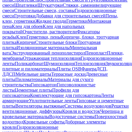
смеси
Шпатлевки
Штукатурки
Стяжки, самонивелирующие
смеси
Строительные смеси, составы
Гидроизоляционные
смеси
Грунтовки
Добавки для строительных смесей
Пены,
клеи, герметики
Жидкие гвозди
Герметики
Монтажная
пена
Клеи для обоев
Клеи для напольных
покрытий
Очистители, растворители
Фиксаторы
резьбы
Клеи
Герметики, пены
Кирпичи, блоки, тротуарная
плитка
Кирпичи
Строительные блоки
Тротуарная
плитка
Изоляционные материалы
Минеральная
вата
Экструдированный пенополистирол
Пенопласт
Пленки,
мембраны
Отражающая теплоизоляция
Гидроизоляционные
ленты
Поликарбонат
Шумоизоляция
Теплоизоляция
Звукоизоляц
плитные и пиломатериалы
Плиты OSB
Фанера
ДСП,
ЛДСП
Мебельные щиты
Террасные доски
Древесные
плиты
Пиломатериалы
Материалы для сухого
строительства
Гипсокартон
Гипсоволокнистые
листы
Цементные плиты
Профили для
гипсокартона
Комплектующие для гипсокартона
Ленты
армирующие
Уплотнительные ленты
Гипсовые и цементные
плиты
Вентиляторы вытяжные
Системы воздуховодов
Решетки
вентиляционные, диффузоры
Кровля и водосток
Черепица и
кровельные материалы
Водосточные системы
Поверхностный
водоотвод
Кровельные софиты
Доборные элементы
кровли
Гидроизоляционные