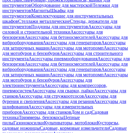
инструментов
Оборудование для мастерской
Тележки для
инструментов
Магниты
Шкафы для
инструментов
Комплектующие для инструментальных
шкафов
Стеллажи металлические
Стенды, держатели для
инструментов
Поддоны для инструментов
Аксессуары для
силовой и строительной техники
Аксессуары для
бензорезов
Аксессуары для бетоносмесителей
Аксессуары для
виброоборудования
Аксессуары для генераторов
Аксессуары
для затирочных машин
Аксессуары для мотопомп
Аксессуары
для мотобуров и бензобуров
Аксессуары для строительного
инструмента
Аксессуары пневмооборудования
Аксессуары для
бензорезов
Аксессуары для бетоносмесителей
Аксессуары для
виброоборудования
Аксессуары для генераторов
Аксессуары
для затирочных машин
Аксессуары для мотопомп
Аксессуары
для мотобуров и бензобуров
Аксессуары для
электроинструмента
Аксессуары для компрессоров,
пневмосистем
Аксессуары для сварки, пайки
Аксессуары для
станков
Аксессуары для стружкоотсосов
Аксессуары для
бурения и сверления
Аксессуары для резания
Аксессуары для
шлифования
Аксессуары для измерительных
приборов
Аксессуары для станков
Дом и сад
Садовая
техника
Триммеры, бензокосы
Цепные
пилы
Газонокосилки
Культиваторы, мотоблоки
Кусторезы,
садовые ножницы
Садовые, кормовые измельчители
Садовые