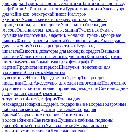
для уборки
Турки, заварочные чайники
Чайники заварочные,
кофейники
Чайники для плиты
Турки, молочники
Аксессуары
для чайников, электрочайников
Фильтры-
кувшины
Хозяйственные товары
Сушилки для белья,
прищепки
Гладильные доски
Урны, контейнеры для
мусора
Органайзеры, корзины, ящики
Туалетная бумага,
бумажные полотенца
Салфетки, мочалки, губки, мусорные
пакеты
Фольга, пленка, пакеты
Упаковочная тара
Аксессуары
для глажения
Аксессуары для стирки
Веревки,
шпагаты
Емкости, дозаторы для моющих средств
Вешалки-
плечики
Мешки хозяйственные
Сувениры
Копилки
Картины,
постеры
Фотоальбомы
Рамки для фотографий,
картин
Предметы интерьера
Шкатулки, подставки для
украшений
Статуэтки
Магниты
сувенирные
Иконы
Праздничный декор
Товары для
праздника
Елки
Аксессуары для елей новогодних
Новогодние
украшения
Светодиодные гирлянды, декорации
Светодиодные
фигуры, игрушки
Временные
татуировки
Фотобутафория
Товары для
маскарада
Подарки
Подарки, подарочные наборы
Подарочные
наборы косметики для лица и тела
Наборы для
бритья
Оформление подарков
Сантехника и
водоснабжение
Сантехника
Душевые кабины, поддоны,
двери
Ванны
Унитазы
Умывальники
Умывальники со
смесителями
Смесители
Душевые панели,