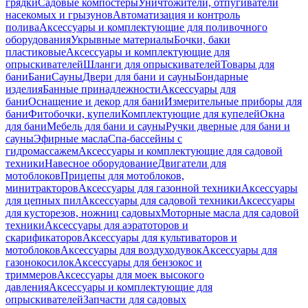
грядки
Садовые компостеры
Уничтожители, отпугиватели
насекомых и грызунов
Автоматизация и контроль
полива
Аксессуары и комплектующие для поливочного
оборудования
Укрывные материалы
Бочки, баки
пластиковые
Аксессуары и комплектующие для
опрыскивателей
Шланги для опрыскивателей
Товары для
бани
Бани
Сауны
Двери для бани и сауны
Бондарные
изделия
Банные принадлежности
Аксессуары для
бани
Оснащение и декор для бани
Измерительные приборы для
бани
Фитобочки, купели
Комплектующие для купелей
Окна
для бани
Мебель для бани и сауны
Ручки дверные для бани и
сауны
Эфирные масла
Спа-бассейны с
гидромассажем
Аксессуары и комплектующие для садовой
техники
Навесное оборудование
Двигатели для
мотоблоков
Прицепы для мотоблоков,
минитракторов
Аксессуары для газонной техники
Аксессуары
для цепных пил
Аксессуары для садовой техники
Аксессуары
для кусторезов, ножниц садовых
Моторные масла для садовой
техники
Аксессуары для аэратоторов и
скарификаторов
Аксессуары для культиваторов и
мотоблоков
Аксессуары для воздуходувок
Аксессуары для
газонокосилок
Аксессуары для бензокос и
триммеров
Аксессуары для моек высокого
давления
Аксессуары и комплектующие для
опрыскивателей
Запчасти для садовых