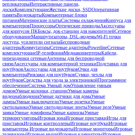
репликаторы
Интерактивные панели,
доски
Комплектующие
Жесткие диски, SSD
Оперативная
память
Видеокарты
Компьютерные блоки
питания
Материнские платы
Системы охлаждения
Корпуса для
компьютеров
Процессоры
Оптические приводы
Аксессуары
для корпусов ПК
Боксы, док-станции для накопителей
Сетевое
оборудование
Маршрутизаторы, DSL-модемы
Wi-Fi точки
доступа, усилители сигнала
Беспроводные
адаптеры
Коммутаторы
Сетевые адаптеры
Powerline
Сетевые
комплектующие
IP-телефония
Медиаконвертеры
Кабели,
переходники сетевые
Антенны для беспроводной
связи
Аксессуары для компьютерной техники
Подставки для
ноутбуков
Аксессуары для ноутбуков
Очки для
компьютера
Рюкзаки для ноутбуков
Сумки, чехлы для
ноутбуков
Средства для ухода за электроникой
Программное
обеспечение
Система Умный дом
Управление умным
домом
Умные колонки, станции
Умные камеры
видеонаблюдения
Умные датчики для дома
Умные
лампы
Умные выключатели
Умные розетки
Умные
светильники
Умные светодиодные ленты
Умные реле
Умные
замки
Умные домофоны
Умные карнизы
Умные
терморегуляторы
Игровая зона
Игровые приставки
Игры для
приставок
Игровые контроллеры
Игровые ноутбуки
Игровые
компьютеры
Игровые видеокарты
Игровые мониторы
Игровые
телевизоры
Игровые мыши
Игровые клавиатуры
Игровые