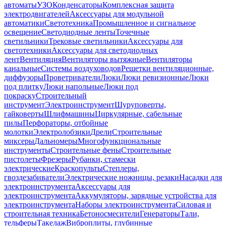
автоматы
УЗО
Конденсаторы
Комплексная защита
электродвигателей
Аксессуары для модульной
автоматики
Светотехника
Промышленное и сигнальное
освещение
Светодиодные ленты
Точечные
светильники
Трековые светильники
Аксессуары для
светотехники
Аксессуары для светодиодных
лент
Вентиляция
Вентиляторы вытяжные
Вентиляторы
канальные
Системы воздуховодов
Решетки вентиляционные,
диффузоры
Проветриватели
Люки
Люки ревизионные
Люки
под плитку
Люки напольные
Люки под
покраску
Строительный
инструмент
Электроинструмент
Шуруповерты,
гайковерты
Шлифмашины
Циркулярные, сабельные
пилы
Перфораторы, отбойные
молотки
Электролобзики
Дрели
Строительные
миксеры
Дальномеры
Многофункциональные
инструменты
Строительные фены
Строительные
пистолеты
Фрезеры
Рубанки, стамески
электрические
Краскопульты
Степлеры,
гвоздезабиватели
Электрические ножницы, резаки
Насадки для
электроинструмента
Аксессуары для
электроинструмента
Аккумуляторы, зарядные устройства для
электроинструмента
Наборы электроинструмента
Силовая и
строительная техника
Бетоносмесители
Генераторы
Тали,
тельферы
Такелаж
Виброплиты, глубинные