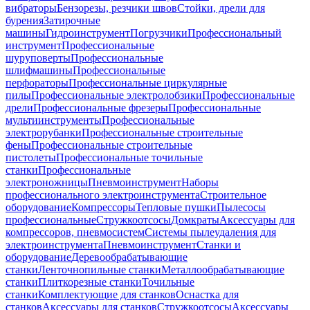
вибраторы
Бензорезы, резчики швов
Стойки, дрели для
бурения
Затирочные
машины
Гидроинструмент
Погрузчики
Профессиональный
инструмент
Профессиональные
шуруповерты
Профессиональные
шлифмашины
Профессиональные
перфораторы
Профессиональные циркулярные
пилы
Профессиональные электролобзики
Профессиональные
дрели
Профессиональные фрезеры
Профессиональные
мультиинструменты
Профессиональные
электрорубанки
Профессиональные строительные
фены
Профессиональные строительные
пистолеты
Профессиональные точильные
станки
Профессиональные
электроножницы
Пневмоинструмент
Наборы
профессионального электроинструмента
Строительное
оборудование
Компрессоры
Тепловые пушки
Пылесосы
профессиональные
Стружкоотсосы
Домкраты
Аксессуары для
компрессоров, пневмосистем
Системы пылеудаления для
электроинструмента
Пневмоинструмент
Станки и
оборудование
Деревообрабатывающие
станки
Ленточнопильные станки
Металлообрабатывающие
станки
Плиткорезные станки
Точильные
станки
Комплектующие для станков
Оснастка для
станков
Аксессуары для станков
Стружкоотсосы
Аксессуары