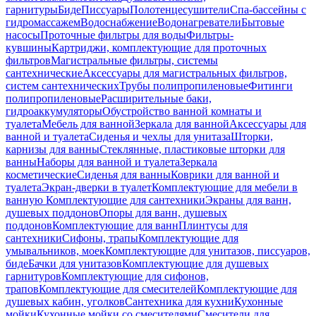
гарнитуры
Биде
Писсуары
Полотенцесушители
Спа-бассейны с
гидромассажем
Водоснабжение
Водонагреватели
Бытовые
насосы
Проточные фильтры для воды
Фильтры-
кувшины
Картриджи, комплектующие для проточных
фильтров
Магистральные фильтры, системы
сантехнические
Аксессуары для магистральных фильтров,
систем сантехнических
Трубы полипропиленовые
Фитинги
полипропиленовые
Расширительные баки,
гидроаккумуляторы
Обустройство ванной комнаты и
туалета
Мебель для ванной
Зеркала для ванной
Аксессуары для
ванной и туалета
Сиденья и чехлы для унитаза
Шторки,
карнизы для ванны
Стеклянные, пластиковые шторки для
ванны
Наборы для ванной и туалета
Зеркала
косметические
Сиденья для ванны
Коврики для ванной и
туалета
Экран-дверки в туалет
Комплектующие для мебели в
ванную
Комплектующие для сантехники
Экраны для ванн,
душевых поддонов
Опоры для ванн, душевых
поддонов
Комплектующие для ванн
Плинтусы для
сантехники
Сифоны, трапы
Комплектующие для
умывальников, моек
Комплектующие для унитазов, писсуаров,
биде
Бачки для унитазов
Комплектующие для душевых
гарнитуров
Комплектующие для сифонов,
трапов
Комплектующие для смесителей
Комплектующие для
душевых кабин, уголков
Сантехника для кухни
Кухонные
мойки
Кухонные мойки со смесителями
Смесители для