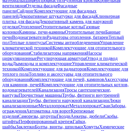
материалы
Шифер
Профнастил
Рулонная кровля
Кровельная
вентиляция
Отделка фасада
Фасадные
панели
Сайдинг
Комплектующие для фасадных
панелей
Декоративные штукатурки для фасада
Клинкерная
плитка для фасада
Декоративный камень для наружной
отделки
Отопление
Отопительные котлы
Газовые
колонки
Камины, печи-камины
Отопительные печи
Банные
печи
Водонагреватели
Радиаторы отопления, батареи
Теплый
пол
Теплые плинтусы
Системы антиобледенения
Управление
климатической техникой
Комплектующие для отопительного
оборудования
Стабилизаторы напряжения
Насосы
циркуляционные
Регулирующая арматура
Отвод и подвод
воды
Дымоходы и комплектующие
Управление климатической
техникой
Комплектующие для радиаторов
Комплектующие для
теплого пола
Топливо и аксессуары для отопительного
оборудования
Комплектующие для печей, каминов
Аксессуары
для каминов, печей
Комплектующие для отопительных котлов,
водонагревателей
Канализация
Тросы сантехнические,
вантузы
Прочистные машины
Трубы, фитинги внутренней
канализации
Трубы, фитинги наружной канализации
Люки
канализационные
Металлопрокат
Металлопрокат
Сваи
Заборы,
ограждения
Автоматика для ворот
Крепежные
изделия
Саморезы, шурупы
Гвозди
Анкеры, дюбели
Скобы,
штифты
Перфорированный крепеж
Гайки,
шайбы
Заклепки
Болты, винты, шпильки
Хомуты
Химические