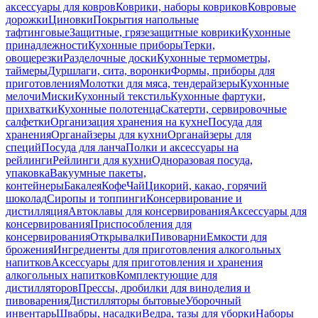
аксессуары для ковров
Коврики, наборы ковриков
Ковровые
дорожки
Циновки
Покрытия напольные
тафтинговые
Защитные, грязезащитные коврики
Кухонные
принадлежности
Кухонные приборы
Терки,
овощерезки
Разделочные доски
Кухонные термометры,
таймеры
Дуршлаги, сита, воронки
Формы, приборы для
приготовления
Молотки для мяса, тендерайзеры
Кухонные
мелочи
Миски
Кухонный текстиль
Кухонные фартуки,
прихватки
Кухонные полотенца
Скатерти, сервировочные
салфетки
Организация хранения на кухне
Посуда для
хранения
Органайзеры для кухни
Органайзеры для
специй
Посуда для ланча
Полки и аксессуары на
рейлинги
Рейлинги для кухни
Одноразовая посуда,
упаковка
Вакуумные пакеты,
контейнеры
Бакалея
Кофе
Чай
Цикорий, какао, горячий
шоколад
Сиропы и топпинги
Консервирование и
дистилляция
Автоклавы для консервирования
Аксессуары для
консервирования
Приспособления для
консервирования
Открывалки
Пивоварни
Емкости для
брожения
Ингредиенты для приготовления алкогольных
напитков
Аксессуары для приготовления и хранения
алкогольных напитков
Комплектующие для
дистилляторов
Прессы, дробилки для виноделия и
пивоварения
Дистилляторы бытовые
Уборочный
инвентарь
Швабры, насадки
Ведра, тазы для уборки
Наборы