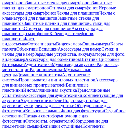
смартфонов
Защитные стекла для смартфонов
Защитные
пленки для смартфонов
Стилусы для смартфонов
Игровые
аксессуары для смартфонов
Чехлы для планшетов
Чехлы с
клавиатурой для планшетов
Защитные стекла для
планшетов
Защитные пленки для планшетов
Сумки для
планшетов
Стилусы для планшетов
Аксессуары для
планшетов, смартфонов
Кабели для телефонов,
планшетов
Фото,
видеосъемка
Фотоаппараты
Видеокамеры
Экшн-камеры
Карты
памяти
Объективы
Вспышки
Аксессуары для камер
Сумки и
чехлы для камер
Зарядные устройства, аккумуляторы для фото,
видеокамер
Аксессуары для объективов
Штативы
Цифровые
фоторамки
Аудиотехника
Мультимедиа акустика
Радиочасы,
метеостанции
Радиоприемники
Музыкальные
центры
Домашние кинотеатры
Акустические
системы
Проигрыватели виниловых пластинок
Аксессуары
для виниловых проигрывателей
Виниловые
пластинки
Инсталляционная акустика
Трансляционные
усилители
Аксессуары для аудиотехники
Комплектующие для
акустики
Акустические кабели
Подставки, стойки для
акустики
Сумки, чехлы для акустики
Оборудование для
фотостудии
Кольцевые лампы
Фоны для фотостудии
Студийное
освещение
Насадки светоформирующие для
фотостудии
Фотозонты, отражатели
Оборудование для
предметной съемки
Вспышки студийные
Комплекты