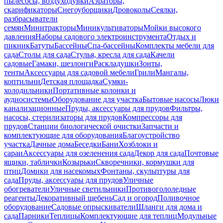
пылесосы, воздуходувки
Аэраторы,
скарификаторы
Снегоуборщики
Дровоколы
Сеялки,
разбрасыватели
семян
Минитракторы
Миникультиваторы
Мойки высокого
давления
Наборы садового электроинструмента
Отдых и
пикник
Батуты
Бассейны
Спа-бассейны
Комплекты мебели для
сада
Столы для сада
Стулья, кресла для сада
Качели
садовые
Гамаки, шезлонги
Раскладушки
Зонты,
тенты
Аксессуары для садовой мебели
Грили
Мангалы,
коптильни
Детская площадка
Сумки-
холодильники
Портативные колонки и
аудиосистемы
Оборудование для участка
Бытовые насосы
Люки
канализационные
Пруды, аксессуары для прудов
Фильтры,
насосы, стерилизаторы для прудов
Компрессоры для
прудов
Станции биологической очистки
Запчасти и
комплектующие для оборудования
Благоустройство
участка
Дачные дома
Беседки
Бани
Хозблоки и
сараи
Аксессуары для озеленения сада
Декор для сада
Почтовые
ящики, таблички
Козырьки
Скворечники, кормушки для
птиц
Домики для насекомых
Фонтаны, скульптуры для
сада
Пруды, аксессуары для прудов
Уличные
обогреватели
Уличные светильники
Противогололедные
реагенты
Декоративный щебень
Сад и огород
Поливочное
оборудование
Садовые опрыскиватели
Шланги для дома и
сада
Парники
Теплицы
Комплектующие для теплиц
Модульные