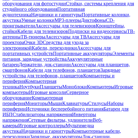
оборудования для фотостудии
Стойки, системы крепления для
студийного оборудования
Портативная
аудиотехника
Наушники и гарнитуры
Портативные колонки,
акустика
Умные колонки
MP3-плееры
Диктофоны
CD-
проигрыватели
Аксессуары для телевизоров
Кронштейны,
стойки
Кабели для телевизоров
Подписки на видеосервисы
ТВ-
антенны
ТВ-тюнеры
Аксессуары для ТВ
Аксессуары для
проектора
Очки 3D
Средства для ухода за
электроникой
Кабели, переходники
Аксессуары для
портативных устройств
Портативные аккумуляторы
Элементы
питания, зарядные устройства
Аккумуляторные
батареи
Держатели, док-станции
Аксессуары для планшетов,
смартфонов
Кабели для телефонов, планшетов
Зарядные
устройства для телефонов, планшетов
Компьютеры и
периферия
Компьютерная
техника
Ноутбуки
Планшеты
Моноблоки
Компьютеры
Игровые
компьютеры
Игровые консоли
Серверное
оборудование
Компьютерная
периферия
Мониторы
Мыши
Клавиатуры
Стилусы
Наборы
периферии
Источники бесперебойного питания
Батареи для
ИБП
Стабилизаторы напряжения
Инверторы
напряжения
Сетевые фильтры, удлинители
Веб-
камеры
Игровые контроллеры
Мультимедиа
акустика
Наушники и гарнитуры
Компьютерные кабели,
переходники
Зарядные, аккумуляторы
Док-станции,