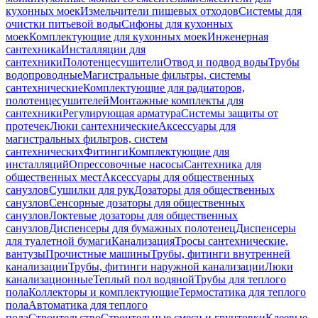
кухонных моек
Измельчители пищевых отходов
Системы для
очистки питьевой воды
Сифоны для кухонных
моек
Комплектующие для кухонных моек
Инженерная
сантехника
Инсталляции для
сантехники
Полотенцесушители
Отвод и подвод воды
Трубы
водопроводные
Магистральные фильтры, системы
сантехнические
Комплектующие для радиаторов,
полотенцесушителей
Монтажные комплекты для
сантехники
Регулирующая арматура
Системы защиты от
протечек
Люки сантехнические
Аксессуары для
магистральных фильтров, систем
сантехнических
Фитинги
Комплектующие для
инсталляций
Опрессовочные насосы
Сантехника для
общественных мест
Аксессуары для общественных
санузлов
Сушилки для рук
Дозаторы для общественных
санузлов
Сенсорные дозаторы для общественных
санузлов
Локтевые дозаторы для общественных
санузлов
Диспенсеры для бумажных полотенец
Диспенсеры
для туалетной бумаги
Канализация
Тросы сантехнические,
вантузы
Прочистные машины
Трубы, фитинги внутренней
канализации
Трубы, фитинги наружной канализации
Люки
канализационные
Теплый пол водяной
Трубы для теплого
пола
Коллекторы и комплектующие
Термостатика для теплого
пола
Автоматика для теплого
пола
Строительство
Строительные смеси и грунтовки
Клеевые