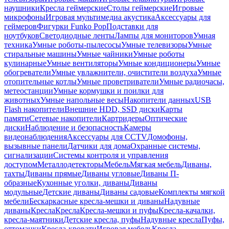
наушники
Кресла геймерские
Столы геймерские
Игровые
микрофоны
Игровая мультимедиа акустика
Аксессуары для
геймеров
Фигурки Funko Pop
Подставки для
ноутбуков
Светодиодные ленты
Лампы для мониторов
Умная
техника
Умные роботы-пылесосы
Умные телевизоры
Умные
стиральные машины
Умные чайники
Умные роботы
кулинарные
Умные вентиляторы
Умные кондиционеры
Умные
обогреватели
Умные увлажнители, очистители воздуха
Умные
отопительные котлы
Умные проветриватели
Умные радиочасы,
метеостанции
Умные кормушки и поилки для
животных
Умные напольные весы
Накопители данных
USB
Flash накопители
Внешние HDD, SSD диски
Карты
памяти
Сетевые накопители
Картридеры
Оптические
диски
Наблюдение и безопасность
Камеры
видеонаблюдения
Аксессуары для CCTV
Домофоны,
вызывные панели
Датчики для дома
Охранные системы,
сигнализации
Системы контроля и управления
доступом
Металлодетекторы
Мебель
Мягкая мебель
Диваны,
тахты
Диваны прямые
Диваны угловые
Диваны П-
образные
Кухонные уголки, диваны
Диваны
модульные
Детские диваны
Диваны садовые
Комплекты мягкой
мебели
Бескаркасные кресла-мешки и диваны
Надувные
диваны
Кресла
Кресла
Кресла-мешки и пуфы
Кресла-качалки,
кресла-маятники
Детские кресла, пуфы
Надувные кресла
Пуфы,
оттоманки
Кресла-кровати
Игровая мебель
Кресла