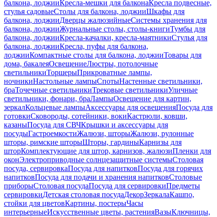
балкона, лоджии
Кресла-мешки для балкона
Кресла подвесные,
стулья садовые
Столы для балкона, лоджии
Шкафы для
балкона, лоджии
Дверцы жалюзийные
Системы хранения для
балкона, лоджии
Журнальные столы, столы-книги
Тумбы для
балкона, лоджии
Кресла-качалки, кресла-маятники
Стулья для
балкона, лоджии
Кресла, пуфы для балкона,
лоджии
Компактные столы для балкона, лоджии
Товары для
дома, бакалея
Освещение
Люстры, потолочные
светильники
Торшеры
Прикроватные лампы,
ночники
Настольные лампы
Споты
Настенные светильники,
бра
Точечные светильники
Трековые светильники
Уличные
светильники, фонари, бра
Лампы
Освещение для картин,
зеркал
Кольцевые лампы
Аксессуары для освещения
Посуда для
готовки
Сковороды, сотейники, воки
Кастрюли, ковши,
казаны
Посуда для СВЧ
Крышки и аксессуары для
посуды
Гастроемкости
Жалюзи, шторы
Жалюзи, рулонные
шторы, римские шторы
Шторы, гардины
Карнизы для
штор
Комплектующие для штор, карнизов, жалюзи
Пленки для
окон
Электроприводные солнцезащитные системы
Столовая
посуда, сервировка
Посуда для напитков
Посуда для горячих
напитков
Посуда для подачи и хранения напитков
Столовые
приборы
Столовая посуда
Посуда для сервировки
Предметы
сервировки
Детская столовая посуда
Декор
Зеркала
Кашпо,
стойки для цветов
Картины, постеры
Часы
интерьерные
Искусственные цветы, растения
Вазы
Ключницы,