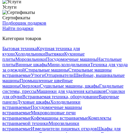
Услуги
Сертификаты
Подборщик подарков
Найти подарки
Категории товаров
Бытовая техника
Крупная техника для
кухни
Холодильники
Вытяжки
Кухонные
плиты
Морозильники
Посудомоечные машины
Настольные
плиты
Винные шкафы
Мини-холодильники
Техника для ухода
за одеждой
Стиральные машины
Стиральные машины
встраиваемые
Утюги
Отпариватели
Швейные, вышивальные
машины
Промышленные швейные
машины
Оверлоки
Сушильные машины, шкафы
Гладильные
системы, прессы
Машинки для удаления катышков
Сушилки
для обуви
Встраиваемая техника, оборудование
Варочные
панели
Духовые шкафы
Холодильники
встраиваемые
Посудомоечные машины
встраиваемые
Микроволновые печи
встраиваемые
Кофемашины встраиваемые
Комплекты
встраиваемой техники
Морозильники
встраиваемые
Измельчители пищевых отходов
Шкафы для