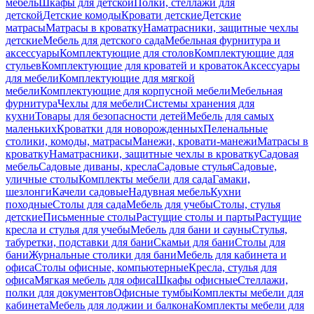
мебель
Шкафы для детской
Полки, стеллажи для
детской
Детские комоды
Кровати детские
Детские
матрасы
Матрасы в кроватку
Наматрасники, защитные чехлы
детские
Мебель для детского сада
Мебельная фурнитура и
аксессуары
Комплектующие для столов
Комплектующие для
стульев
Комплектующие для кроватей и кроваток
Аксессуары
для мебели
Комплектующие для мягкой
мебели
Комплектующие для корпусной мебели
Мебельная
фурнитура
Чехлы для мебели
Системы хранения для
кухни
Товары для безопасности детей
Мебель для самых
маленьких
Кроватки для новорожденных
Пеленальные
столики, комоды, матрасы
Манежи, кровати-манежи
Матрасы в
кроватку
Наматрасники, защитные чехлы в кроватку
Садовая
мебель
Садовые диваны, кресла
Садовые стулья
Садовые,
уличные столы
Комплекты мебели для сада
Гамаки,
шезлонги
Качели садовые
Надувная мебель
Кухни
походные
Столы для сада
Мебель для учебы
Столы, стулья
детские
Письменные столы
Растущие столы и парты
Растущие
кресла и стулья для учебы
Мебель для бани и сауны
Стулья,
табуретки, подставки для бани
Скамьи для бани
Столы для
бани
Журнальные столики для бани
Мебель для кабинета и
офиса
Столы офисные, компьютерные
Кресла, стулья для
офиса
Мягкая мебель для офиса
Шкафы офисные
Стеллажи,
полки для документов
Офисные тумбы
Комплекты мебели для
кабинета
Мебель для лоджии и балкона
Комплекты мебели для