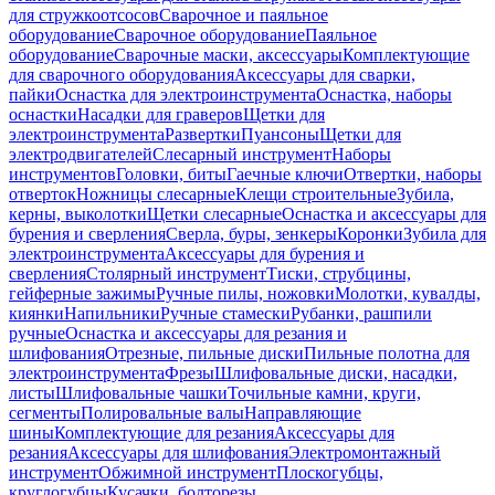
для стружкоотсосов
Сварочное и паяльное
оборудование
Сварочное оборудование
Паяльное
оборудование
Сварочные маски, аксессуары
Комплектующие
для сварочного оборудования
Аксессуары для сварки,
пайки
Оснастка для электроинструмента
Оснастка, наборы
оснастки
Насадки для граверов
Щетки для
электроинструмента
Развертки
Пуансоны
Щетки для
электродвигателей
Слесарный инструмент
Наборы
инструментов
Головки, биты
Гаечные ключи
Отвертки, наборы
отверток
Ножницы слесарные
Клещи строительные
Зубила,
керны, выколотки
Щетки слесарные
Оснастка и аксессуары для
бурения и сверления
Сверла, буры, зенкеры
Коронки
Зубила для
электроинструмента
Аксессуары для бурения и
сверления
Столярный инструмент
Тиски, струбцины,
гейферные зажимы
Ручные пилы, ножовки
Молотки, кувалды,
киянки
Напильники
Ручные стамески
Рубанки, рашпили
ручные
Оснастка и аксессуары для резания и
шлифования
Отрезные, пильные диски
Пильные полотна для
электроинструмента
Фрезы
Шлифовальные диски, насадки,
листы
Шлифовальные чашки
Точильные камни, круги,
сегменты
Полировальные валы
Направляющие
шины
Комплектующие для резания
Аксессуары для
резания
Аксессуары для шлифования
Электромонтажный
инструмент
Обжимной инструмент
Плоскогубцы,
круглогубцы
Кусачки, болторезы,