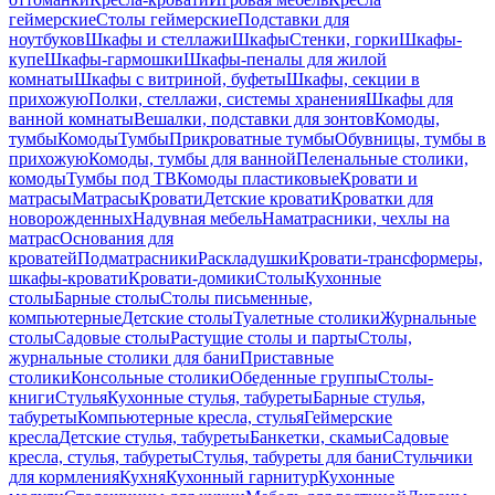
геймерские
Столы геймерские
Подставки для
ноутбуков
Шкафы и стеллажи
Шкафы
Стенки, горки
Шкафы-
купе
Шкафы-гармошки
Шкафы-пеналы для жилой
комнаты
Шкафы с витриной, буфеты
Шкафы, секции в
прихожую
Полки, стеллажи, системы хранения
Шкафы для
ванной комнаты
Вешалки, подставки для зонтов
Комоды,
тумбы
Комоды
Тумбы
Прикроватные тумбы
Обувницы, тумбы в
прихожую
Комоды, тумбы для ванной
Пеленальные столики,
комоды
Тумбы под ТВ
Комоды пластиковые
Кровати и
матрасы
Матрасы
Кровати
Детские кровати
Кроватки для
новорожденных
Надувная мебель
Наматрасники, чехлы на
матрас
Основания для
кроватей
Подматрасники
Раскладушки
Кровати-трансформеры,
шкафы-кровати
Кровати-домики
Столы
Кухонные
столы
Барные столы
Столы письменные,
компьютерные
Детские столы
Туалетные столики
Журнальные
столы
Садовые столы
Растущие столы и парты
Столы,
журнальные столики для бани
Приставные
столики
Консольные столики
Обеденные группы
Столы-
книги
Стулья
Кухонные стулья, табуреты
Барные стулья,
табуреты
Компьютерные кресла, стулья
Геймерские
кресла
Детские стулья, табуреты
Банкетки, скамьи
Садовые
кресла, стулья, табуреты
Стулья, табуреты для бани
Стульчики
для кормления
Кухня
Кухонный гарнитур
Кухонные