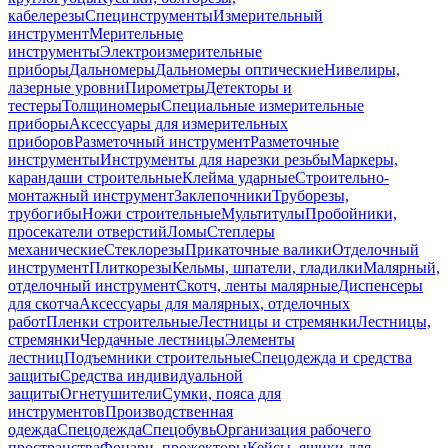
кабелерезы
Специнструменты
Измерительный
инструмент
Мерительные
инструменты
Электроизмерительные
приборы
Дальномеры
Дальномеры оптические
Нивелиры,
лазерные уровни
Пирометры
Детекторы и
тестеры
Толщиномеры
Специальные измерительные
приборы
Аксессуары для измерительных
приборов
Разметочный инструмент
Разметочные
инструменты
Инструменты для нарезки резьбы
Маркеры,
карандаши строительные
Клейма ударные
Строительно-
монтажный инструмент
Заклепочники
Труборезы,
трубогибы
Ножи строительные
Мультитулы
Пробойники,
просекатели отверстий
Ломы
Степлеры
механические
Стеклорезы
Прикаточные валики
Отделочный
инструмент
Плиткорезы
Кельмы, шпатели, гладилки
Малярный,
отделочный инструмент
Скотч, ленты малярные
Диспенсеры
для скотча
Аксессуары для малярных, отделочных
работ
Пленки строительные
Лестницы и стремянки
Лестницы,
стремянки
Чердачные лестницы
Элементы
лестниц
Подъемники строительные
Спецодежда и средства
защиты
Средства индивидуальной
защиты
Огнетушители
Сумки, пояса для
инструментов
Производственная
одежда
Спецодежда
Спецобувь
Организация рабочего
пространства
Фонари, прожекторы
Кейсы, ящики для