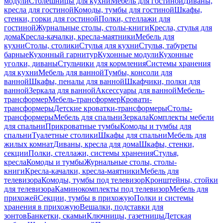
модули
Столешницы для кухни
Мебель для гостиной
Диваны,
кресла для гостиной
Комоды, тумбы для гостиной
Шкафы,
стенки, горки для гостиной
Полки, стеллажи для
гостиной
Журнальные столы, столы-книги
Кресла, стулья для
дома
Кресла-качалки, кресла-маятники
Мебель для
кухни
Столы, столики
Стулья для кухни
Стулья, табуреты
барные
Кухонный гарнитур
Кухонные модули
Кухонные
уголки, диваны
Стульчики для кормления
Системы хранения
для кухни
Мебель для ванной
Тумбы, консоли для
ванной
Шкафы, пеналы для ванной
Шкафчики, полки для
ванной
Зеркала для ванной
Аксессуары для ванной
Мебель-
трансформер
Мебель-трансформер
Кровати-
трансформеры
Детские кроватки-трансформеры
Столы-
трансформеры
Мебель для спальни
Зеркала
Комплекты мебели
для спальни
Прикроватные тумбы
Комоды и тумбы для
спальни
Туалетные столики
Шкафы для спальни
Мебель для
жилых комнат
Диваны, кресла для дома
Шкафы, стенки,
секции
Полки, стеллажи, системы хранения
Стулья,
кресла
Комоды и тумбы
Журнальные столы, столы-
книги
Кресла-качалки, кресла-маятники
Мебель для
телевизора
Комоды, тумбы под телевизор
Кронштейны, стойки
для телевизора
Каминокомплекты под телевизор
Мебель для
прихожей
Секции, тумбы в прихожую
Полки и системы
хранения в прихожую
Вешалки, подставки для
зонтов
Банкетки, скамьи
Ключницы, газетницы
Детская