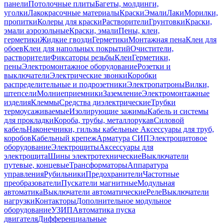
панели
Потолочные плиты
Багеты, молдинги,
уголки
Лакокрасочные материалы
Краски
Эмали
Лаки
Морилки,
пропитки
Колеры для краски
Растворители
Грунтовки
Краски,
эмали аэрозольные
Краски, эмали
Пены, клеи,
герметики
Жидкие гвозди
Герметики
Монтажная пена
Клеи для
обоев
Клеи для напольных покрытий
Очистители,
растворители
Фиксаторы резьбы
Клеи
Герметики,
пены
Электромонтажное оборудование
Розетки и
выключатели
Электрические звонки
Коробки
распределительные и подрозетники
Электропатроны
Вилки,
штепсели
Молниеприемники
Заземление
Электромонтажные
изделия
Клеммы
Средства диэлектрические
Трубки
термоусаживаемые
Изолирующие зажимы
Кабель и системы
для прокладки
Короба, трубы, металлорукав
Силовой
кабель
Наконечники, гильзы кабельные
Аксессуары для труб,
коробов
Кабельный крепеж
Арматура СИП
Электрощитовое
оборудование
Электрощиты
Аксессуары для
электрощита
Шины электротехнические
Выключатели
путевые, концевые
Трансформаторы
Аппаратура
управления
Рубильники
Предохранители
Частотные
преобразователи
Пускатели магнитные
Модульная
автоматика
Выключатели автоматические
Реле
Выключатели
нагрузки
Контакторы
Дополнительное модульное
оборудование
УЗИП
Автоматика пуска
двигателя
Дифференциальные