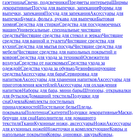
газетницы
Свечи, подсвечники
Предметы интерьера
Ширмы
декоративные
Посуда для выпечки, запекания
Формы для
выпечки, запекания
Посуда для запекания
Аксессуары для
выпечки
Бумага, фольга, рукава для выпечки
Бытовая
химия
Средства для стирки
Средства для посудомоечных
машин
Универсальные, специальные чистящие
средства
Чистящие средства для стекол и зеркал
Чистящие
средства для ванной и туалета
Чистящие средства для
кухни
Средства для мытья посуды
Чистящие средства для
мебели
Чистящие средства для напольных покрытий и
ковров
Средства для ухода за техникой
Освежители
воздуха
Средства от насекомых
Средства ухода за
одеждой
Средства ухода за обувью
Дезинфицирующие
средства
Аксессуары для бара
Сервировка для
напитков
Аксессуары для хранения напитков
Аксессуары для
приготовления коктейлей
Аксессуары для охлаждения
напитков
Наборы для бара, мини-бары
Штопоры, открывалки
для бутылок
Домашний текстиль
Подушки для
сна
Одеяла
Комплекты постельных
принадлежностей
Постельное белье
Пледы,
покрывала
Полотенца
Скатерти
Подушки декоративные
Маски,
беруши для сна
Наполнители для домашнего
текстиля
Ткани
Кухонные ножи, аксессуары
Ножи
Аксессуары
для кухонных ножей
Ножеточки и комплектующие
Ковры и
напольные покрытия
Ковры, циновки, шкуры
Ковры,