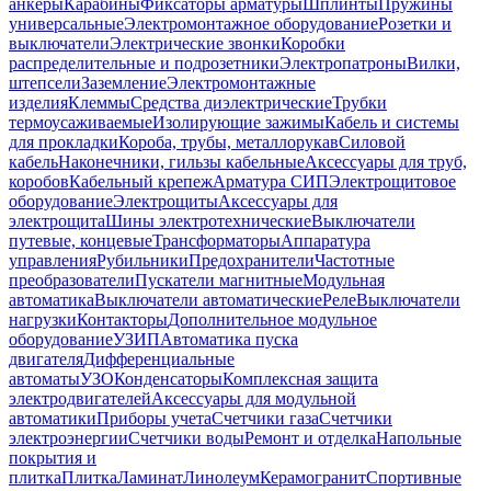
анкеры
Карабины
Фиксаторы арматуры
Шплинты
Пружины
универсальные
Электромонтажное оборудование
Розетки и
выключатели
Электрические звонки
Коробки
распределительные и подрозетники
Электропатроны
Вилки,
штепсели
Заземление
Электромонтажные
изделия
Клеммы
Средства диэлектрические
Трубки
термоусаживаемые
Изолирующие зажимы
Кабель и системы
для прокладки
Короба, трубы, металлорукав
Силовой
кабель
Наконечники, гильзы кабельные
Аксессуары для труб,
коробов
Кабельный крепеж
Арматура СИП
Электрощитовое
оборудование
Электрощиты
Аксессуары для
электрощита
Шины электротехнические
Выключатели
путевые, концевые
Трансформаторы
Аппаратура
управления
Рубильники
Предохранители
Частотные
преобразователи
Пускатели магнитные
Модульная
автоматика
Выключатели автоматические
Реле
Выключатели
нагрузки
Контакторы
Дополнительное модульное
оборудование
УЗИП
Автоматика пуска
двигателя
Дифференциальные
автоматы
УЗО
Конденсаторы
Комплексная защита
электродвигателей
Аксессуары для модульной
автоматики
Приборы учета
Счетчики газа
Счетчики
электроэнергии
Счетчики воды
Ремонт и отделка
Напольные
покрытия и
плитка
Плитка
Ламинат
Линолеум
Керамогранит
Спортивные