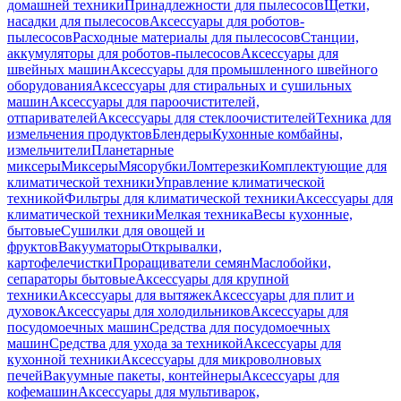
домашней техники
Принадлежности для пылесосов
Щетки,
насадки для пылесосов
Аксессуары для роботов-
пылесосов
Расходные материалы для пылесосов
Станции,
аккумуляторы для роботов-пылесосов
Аксессуары для
швейных машин
Аксессуары для промышленного швейного
оборудования
Аксессуары для стиральных и сушильных
машин
Аксессуары для пароочистителей,
отпаривателей
Аксессуары для стеклоочистителей
Техника для
измельчения продуктов
Блендеры
Кухонные комбайны,
измельчители
Планетарные
миксеры
Миксеры
Мясорубки
Ломтерезки
Комплектующие для
климатической техники
Управление климатической
техникой
Фильтры для климатической техники
Аксессуары для
климатической техники
Мелкая техника
Весы кухонные,
бытовые
Сушилки для овощей и
фруктов
Вакууматоры
Открывалки,
картофелечистки
Проращиватели семян
Маслобойки,
сепараторы бытовые
Аксессуары для крупной
техники
Аксессуары для вытяжек
Аксессуары для плит и
духовок
Аксессуары для холодильников
Аксессуары для
посудомоечных машин
Средства для посудомоечных
машин
Средства для ухода за техникой
Аксессуары для
кухонной техники
Аксессуары для микроволновых
печей
Вакуумные пакеты, контейнеры
Аксессуары для
кофемашин
Аксессуары для мультиварок,