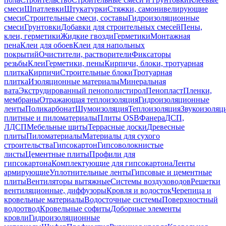
смеси
Шпатлевки
Штукатурки
Стяжки, самонивелирующие
смеси
Строительные смеси, составы
Гидроизоляционные
смеси
Грунтовки
Добавки для строительных смесей
Пены,
клеи, герметики
Жидкие гвозди
Герметики
Монтажная
пена
Клеи для обоев
Клеи для напольных
покрытий
Очистители, растворители
Фиксаторы
резьбы
Клеи
Герметики, пены
Кирпичи, блоки, тротуарная
плитка
Кирпичи
Строительные блоки
Тротуарная
плитка
Изоляционные материалы
Минеральная
вата
Экструдированный пенополистирол
Пенопласт
Пленки,
мембраны
Отражающая теплоизоляция
Гидроизоляционные
ленты
Поликарбонат
Шумоизоляция
Теплоизоляция
Звукоизоляц
плитные и пиломатериалы
Плиты OSB
Фанера
ДСП,
ЛДСП
Мебельные щиты
Террасные доски
Древесные
плиты
Пиломатериалы
Материалы для сухого
строительства
Гипсокартон
Гипсоволокнистые
листы
Цементные плиты
Профили для
гипсокартона
Комплектующие для гипсокартона
Ленты
армирующие
Уплотнительные ленты
Гипсовые и цементные
плиты
Вентиляторы вытяжные
Системы воздуховодов
Решетки
вентиляционные, диффузоры
Кровля и водосток
Черепица и
кровельные материалы
Водосточные системы
Поверхностный
водоотвод
Кровельные софиты
Доборные элементы
кровли
Гидроизоляционные