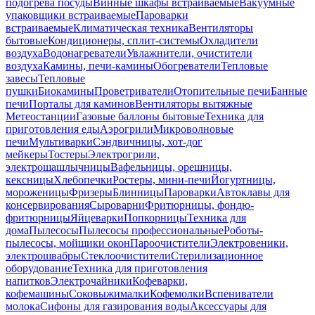
подогрева посуды
Винные шкафы встраиваемые
Вакуумные
упаковщики встраиваемые
Пароварки
встраиваемые
Климатическая техника
Вентиляторы
бытовые
Кондиционеры, сплит-системы
Охладители
воздуха
Водонагреватели
Увлажнители, очистители
воздуха
Камины, печи-камины
Обогреватели
Тепловые
завесы
Тепловые
пушки
Биокамины
Проветриватели
Отопительные печи
Банные
печи
Порталы для каминов
Вентиляторы вытяжные
Метеостанции
Газовые баллоны бытовые
Техника для
приготовления еды
Аэрогрили
Микроволновые
печи
Мультиварки
Сэндвичницы, хот-дог
мейкеры
Тостеры
Электрогрили,
электрошашлычницы
Вафельницы, орешницы,
кексницы
Хлебопечки
Ростеры, мини-печи
Йогуртницы,
мороженицы
Фризеры
Блинницы
Пароварки
Автоклавы для
консервирования
Сыроварни
Фритюрницы, фондю-
фритюрницы
Яйцеварки
Попкорницы
Техника для
дома
Пылесосы
Пылесосы профессиональные
Роботы-
пылесосы, мойщики окон
Пароочистители
Электровеники,
электрошвабры
Стеклоочистители
Стерилизационное
оборудование
Техника для приготовления
напитков
Электрочайники
Кофеварки,
кофемашины
Соковыжималки
Кофемолки
Вспениватели
молока
Сифоны для газирования воды
Аксессуары для