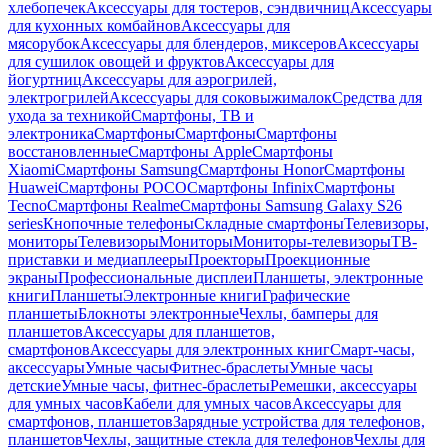
хлебопечек
Аксессуары для тостеров, сэндвичниц
Аксессуары
для кухонных комбайнов
Аксессуары для
мясорубок
Аксессуары для блендеров, миксеров
Аксессуары
для сушилок овощей и фруктов
Аксессуары для
йогуртниц
Аксессуары для аэрогрилей,
электрогрилей
Аксессуары для соковыжималок
Средства для
ухода за техникой
Смартфоны, ТВ и
электроника
Смартфоны
Смартфоны
Смартфоны
восстановленные
Смартфоны Apple
Смартфоны
Xiaomi
Смартфоны Samsung
Смартфоны Honor
Смартфоны
Huawei
Смартфоны POCO
Смартфоны Infinix
Смартфоны
Tecno
Смартфоны Realme
Смартфоны Samsung Galaxy S26
series
Кнопочные телефоны
Складные смартфоны
Телевизоры,
мониторы
Телевизоры
Мониторы
Мониторы-телевизоры
ТВ-
приставки и медиаплееры
Проекторы
Проекционные
экраны
Профессиональные дисплеи
Планшеты, электронные
книги
Планшеты
Электронные книги
Графические
планшеты
Блокноты электронные
Чехлы, бамперы для
планшетов
Аксессуары для планшетов,
смартфонов
Аксессуары для электронных книг
Смарт-часы,
аксессуары
Умные часы
Фитнес-браслеты
Умные часы
детские
Умные часы, фитнес-браслеты
Ремешки, аксессуары
для умных часов
Кабели для умных часов
Аксессуары для
смартфонов, планшетов
Зарядные устройства для телефонов,
планшетов
Чехлы, защитные стекла для телефонов
Чехлы для