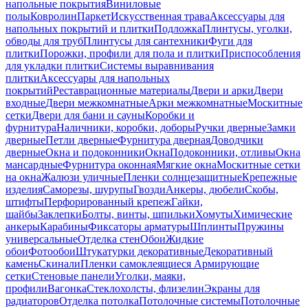
напольные покрытия
Виниловые
полы
Ковролин
Паркет
Искусственная трава
Аксессуары для
напольных покрытий и плитки
Подложка
Плинтусы, уголки,
обводы для труб
Плинтусы для сантехники
Фуги для
плитки
Порожки, профили для пола и плитки
Приспособления
для укладки плитки
Системы выравнивания
плитки
Аксессуары для напольных
покрытий
Реставрационные материалы
Двери и арки
Двери
входные
Двери межкомнатные
Арки межкомнатные
Москитные
сетки
Двери для бани и сауны
Коробки и
фурнитура
Наличники, коробки, доборы
Ручки дверные
Замки
дверные
Петли дверные
Фурнитура дверная
Доводчики
дверные
Окна и подоконники
Окна
Подоконники, отливы
Окна
мансардные
Фурнитура оконная
Мягкие окна
Москитные сетки
на окна
Жалюзи уличные
Пленки солнцезащитные
Крепежные
изделия
Саморезы, шурупы
Гвозди
Анкеры, дюбели
Скобы,
штифты
Перфорированный крепеж
Гайки,
шайбы
Заклепки
Болты, винты, шпильки
Хомуты
Химические
анкеры
Карабины
Фиксаторы арматуры
Шплинты
Пружины
универсальные
Отделка стен
Обои
Жидкие
обои
Фотообои
Штукатурки декоративные
Декоративный
камень
Скинали
Пленки самоклеящиеся
Армирующие
сетки
Стеновые панели
Уголки, маяки,
профили
Вагонка
Стеклохолсты, флизелин
Экраны для
радиаторов
Отделка потолка
Потолочные системы
Потолочные