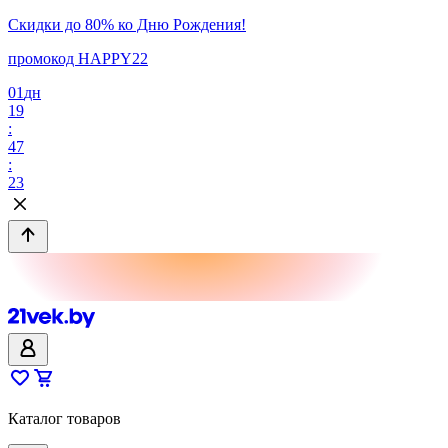
Скидки до 80% ко Дню Рождения!
промокод HAPPY22
01
дн
19
:
47
:
23
Каталог товаров