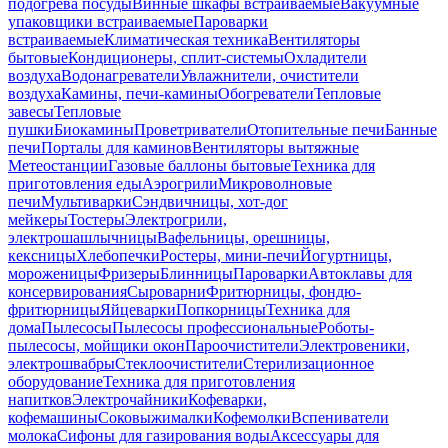
подогрева посуды
Винные шкафы встраиваемые
Вакуумные
упаковщики встраиваемые
Пароварки
встраиваемые
Климатическая техника
Вентиляторы
бытовые
Кондиционеры, сплит-системы
Охладители
воздуха
Водонагреватели
Увлажнители, очистители
воздуха
Камины, печи-камины
Обогреватели
Тепловые
завесы
Тепловые
пушки
Биокамины
Проветриватели
Отопительные печи
Банные
печи
Порталы для каминов
Вентиляторы вытяжные
Метеостанции
Газовые баллоны бытовые
Техника для
приготовления еды
Аэрогрили
Микроволновые
печи
Мультиварки
Сэндвичницы, хот-дог
мейкеры
Тостеры
Электрогрили,
электрошашлычницы
Вафельницы, орешницы,
кексницы
Хлебопечки
Ростеры, мини-печи
Йогуртницы,
мороженицы
Фризеры
Блинницы
Пароварки
Автоклавы для
консервирования
Сыроварни
Фритюрницы, фондю-
фритюрницы
Яйцеварки
Попкорницы
Техника для
дома
Пылесосы
Пылесосы профессиональные
Роботы-
пылесосы, мойщики окон
Пароочистители
Электровеники,
электрошвабры
Стеклоочистители
Стерилизационное
оборудование
Техника для приготовления
напитков
Электрочайники
Кофеварки,
кофемашины
Соковыжималки
Кофемолки
Вспениватели
молока
Сифоны для газирования воды
Аксессуары для