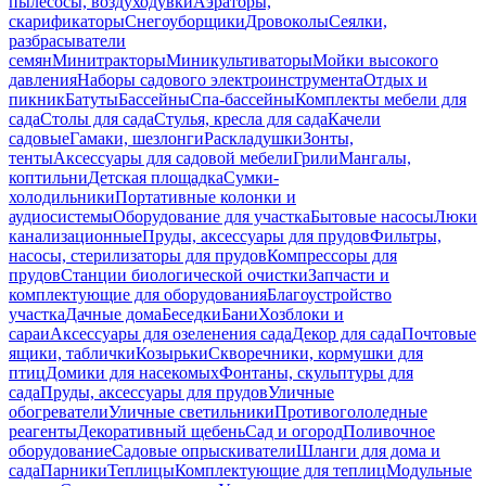
пылесосы, воздуходувки
Аэраторы,
скарификаторы
Снегоуборщики
Дровоколы
Сеялки,
разбрасыватели
семян
Минитракторы
Миникультиваторы
Мойки высокого
давления
Наборы садового электроинструмента
Отдых и
пикник
Батуты
Бассейны
Спа-бассейны
Комплекты мебели для
сада
Столы для сада
Стулья, кресла для сада
Качели
садовые
Гамаки, шезлонги
Раскладушки
Зонты,
тенты
Аксессуары для садовой мебели
Грили
Мангалы,
коптильни
Детская площадка
Сумки-
холодильники
Портативные колонки и
аудиосистемы
Оборудование для участка
Бытовые насосы
Люки
канализационные
Пруды, аксессуары для прудов
Фильтры,
насосы, стерилизаторы для прудов
Компрессоры для
прудов
Станции биологической очистки
Запчасти и
комплектующие для оборудования
Благоустройство
участка
Дачные дома
Беседки
Бани
Хозблоки и
сараи
Аксессуары для озеленения сада
Декор для сада
Почтовые
ящики, таблички
Козырьки
Скворечники, кормушки для
птиц
Домики для насекомых
Фонтаны, скульптуры для
сада
Пруды, аксессуары для прудов
Уличные
обогреватели
Уличные светильники
Противогололедные
реагенты
Декоративный щебень
Сад и огород
Поливочное
оборудование
Садовые опрыскиватели
Шланги для дома и
сада
Парники
Теплицы
Комплектующие для теплиц
Модульные