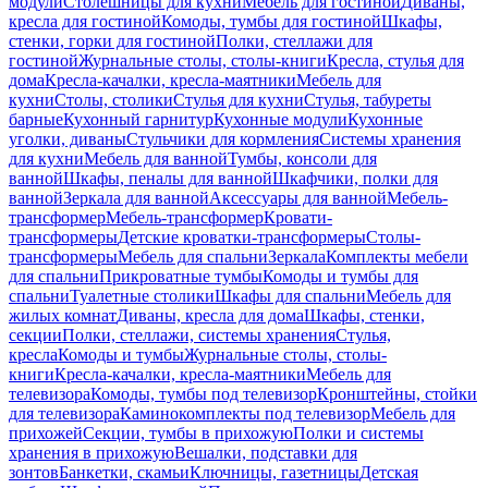
модули
Столешницы для кухни
Мебель для гостиной
Диваны,
кресла для гостиной
Комоды, тумбы для гостиной
Шкафы,
стенки, горки для гостиной
Полки, стеллажи для
гостиной
Журнальные столы, столы-книги
Кресла, стулья для
дома
Кресла-качалки, кресла-маятники
Мебель для
кухни
Столы, столики
Стулья для кухни
Стулья, табуреты
барные
Кухонный гарнитур
Кухонные модули
Кухонные
уголки, диваны
Стульчики для кормления
Системы хранения
для кухни
Мебель для ванной
Тумбы, консоли для
ванной
Шкафы, пеналы для ванной
Шкафчики, полки для
ванной
Зеркала для ванной
Аксессуары для ванной
Мебель-
трансформер
Мебель-трансформер
Кровати-
трансформеры
Детские кроватки-трансформеры
Столы-
трансформеры
Мебель для спальни
Зеркала
Комплекты мебели
для спальни
Прикроватные тумбы
Комоды и тумбы для
спальни
Туалетные столики
Шкафы для спальни
Мебель для
жилых комнат
Диваны, кресла для дома
Шкафы, стенки,
секции
Полки, стеллажи, системы хранения
Стулья,
кресла
Комоды и тумбы
Журнальные столы, столы-
книги
Кресла-качалки, кресла-маятники
Мебель для
телевизора
Комоды, тумбы под телевизор
Кронштейны, стойки
для телевизора
Каминокомплекты под телевизор
Мебель для
прихожей
Секции, тумбы в прихожую
Полки и системы
хранения в прихожую
Вешалки, подставки для
зонтов
Банкетки, скамьи
Ключницы, газетницы
Детская