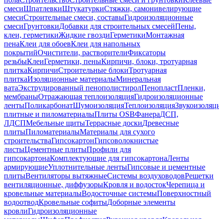
смеси
Шпатлевки
Штукатурки
Стяжки, самонивелирующие
смеси
Строительные смеси, составы
Гидроизоляционные
смеси
Грунтовки
Добавки для строительных смесей
Пены,
клеи, герметики
Жидкие гвозди
Герметики
Монтажная
пена
Клеи для обоев
Клеи для напольных
покрытий
Очистители, растворители
Фиксаторы
резьбы
Клеи
Герметики, пены
Кирпичи, блоки, тротуарная
плитка
Кирпичи
Строительные блоки
Тротуарная
плитка
Изоляционные материалы
Минеральная
вата
Экструдированный пенополистирол
Пенопласт
Пленки,
мембраны
Отражающая теплоизоляция
Гидроизоляционные
ленты
Поликарбонат
Шумоизоляция
Теплоизоляция
Звукоизоляц
плитные и пиломатериалы
Плиты OSB
Фанера
ДСП,
ЛДСП
Мебельные щиты
Террасные доски
Древесные
плиты
Пиломатериалы
Материалы для сухого
строительства
Гипсокартон
Гипсоволокнистые
листы
Цементные плиты
Профили для
гипсокартона
Комплектующие для гипсокартона
Ленты
армирующие
Уплотнительные ленты
Гипсовые и цементные
плиты
Вентиляторы вытяжные
Системы воздуховодов
Решетки
вентиляционные, диффузоры
Кровля и водосток
Черепица и
кровельные материалы
Водосточные системы
Поверхностный
водоотвод
Кровельные софиты
Доборные элементы
кровли
Гидроизоляционные