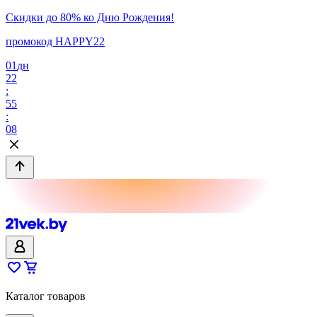
Скидки до 80% ко Дню Рождения!
промокод HAPPY22
01
дн
22
:
55
:
08
Каталог товаров