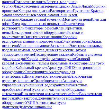
панели
Потолочные плиты
Багеты, молдинги,
уголки
Лакокрасочные материалы
Краски
Эмали
Лаки
Морилки,
пропитки
Колеры для краски
Растворители
Грунтовки
Краски,
эмали аэрозольные
Краски, эмали
Пены, клеи,
герметики
Жидкие гвозди
Герметики
Монтажная пена
Клеи для
обоев
Клеи для напольных покрытий
Очистители,
растворители
Фиксаторы резьбы
Клеи
Герметики,
пены
Электромонтажное оборудование
Розетки и
выключатели
Электрические звонки
Коробки
распределительные и подрозетники
Электропатроны
Вилки,
штепсели
Молниеприемники
Заземление
Электромонтажные
изделия
Клеммы
Средства диэлектрические
Трубки
термоусаживаемые
Изолирующие зажимы
Кабель и системы
для прокладки
Короба, трубы, металлорукав
Силовой
кабель
Наконечники, гильзы кабельные
Аксессуары для труб,
коробов
Кабельный крепеж
Арматура СИП
Электрощитовое
оборудование
Электрощиты
Аксессуары для
электрощита
Шины электротехнические
Выключатели
путевые, концевые
Трансформаторы
Аппаратура
управления
Рубильники
Предохранители
Частотные
преобразователи
Пускатели магнитные
Модульная
автоматика
Выключатели автоматические
Реле
Выключатели
нагрузки
Контакторы
Дополнительное модульное
оборудование
УЗИП
Автоматика пуска
двигателя
Дифференциальные