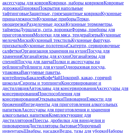
аксессуары для ковров
Коврики, наборы ковриков
Ковровые
дорожки
Циновки
Покрытия напольные
тафтинговые
Защитные, грязезащитные коврики
Кухонные
принадлежности
Кухонные приборы
Терки,
овощерезки
Разделочные доски
Кухонные термометры,
таймеры
Дуршлаги, сита, воронки
Формы, приборы для
приготовления
Молотки для мяса, тендерайзеры
Кухонные
мелочи
Миски
Кухонный текстиль
Кухонные фартуки,
прихватки
Кухонные полотенца
Скатерти, сервировочные
салфетки
Организация хранения на кухне
Посуда для
хранения
Органайзеры для кухни
Органайзеры для
специй
Посуда для ланча
Полки и аксессуары на
рейлинги
Рейлинги для кухни
Одноразовая посуда,
упаковка
Вакуумные пакеты,
контейнеры
Бакалея
Кофе
Чай
Цикорий, какао, горячий
шоколад
Сиропы и топпинги
Консервирование и
дистилляция
Автоклавы для консервирования
Аксессуары для
консервирования
Приспособления для
консервирования
Открывалки
Пивоварни
Емкости для
брожения
Ингредиенты для приготовления алкогольных
напитков
Аксессуары для приготовления и хранения
алкогольных напитков
Комплектующие для
дистилляторов
Прессы, дробилки для виноделия и
пивоварения
Дистилляторы бытовые
Уборочный
инвентарь
Швабры, насадки
Ведра, тазы для уборки
Наборы