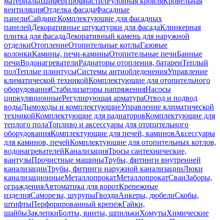
материалы
Шифер
Профнастил
Рулонная кровля
Кровельная
вентиляция
Отделка фасада
Фасадные
панели
Сайдинг
Комплектующие для фасадных
панелей
Декоративные штукатурки для фасада
Клинкерная
плитка для фасада
Декоративный камень для наружной
отделки
Отопление
Отопительные котлы
Газовые
колонки
Камины, печи-камины
Отопительные печи
Банные
печи
Водонагреватели
Радиаторы отопления, батареи
Теплый
пол
Теплые плинтусы
Системы антиобледенения
Управление
климатической техникой
Комплектующие для отопительного
оборудования
Стабилизаторы напряжения
Насосы
циркуляционные
Регулирующая арматура
Отвод и подвод
воды
Дымоходы и комплектующие
Управление климатической
техникой
Комплектующие для радиаторов
Комплектующие для
теплого пола
Топливо и аксессуары для отопительного
оборудования
Комплектующие для печей, каминов
Аксессуары
для каминов, печей
Комплектующие для отопительных котлов,
водонагревателей
Канализация
Тросы сантехнические,
вантузы
Прочистные машины
Трубы, фитинги внутренней
канализации
Трубы, фитинги наружной канализации
Люки
канализационные
Металлопрокат
Металлопрокат
Сваи
Заборы,
ограждения
Автоматика для ворот
Крепежные
изделия
Саморезы, шурупы
Гвозди
Анкеры, дюбели
Скобы,
штифты
Перфорированный крепеж
Гайки,
шайбы
Заклепки
Болты, винты, шпильки
Хомуты
Химические