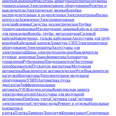
анкеры
Карабины
Фиксаторы арматуры
Шплинты
Пружины
универсальные
Электромонтажное оборудование
Розетки и
выключатели
Электрические звонки
Коробки
распределительные и подрозетники
Электропатроны
Вилки,
штепсели
Заземление
Электромонтажные
изделия
Клеммы
Средства диэлектрические
Трубки
термоусаживаемые
Изолирующие зажимы
Кабель и системы
для прокладки
Короба, трубы, металлорукав
Силовой
кабель
Наконечники, гильзы кабельные
Аксессуары для труб,
коробов
Кабельный крепеж
Арматура СИП
Электрощитовое
оборудование
Электрощиты
Аксессуары для
электрощита
Шины электротехнические
Выключатели
путевые, концевые
Трансформаторы
Аппаратура
управления
Рубильники
Предохранители
Частотные
преобразователи
Пускатели магнитные
Модульная
автоматика
Выключатели автоматические
Реле
Выключатели
нагрузки
Контакторы
Дополнительное модульное
оборудование
УЗИП
Автоматика пуска
двигателя
Дифференциальные
автоматы
УЗО
Конденсаторы
Комплексная защита
электродвигателей
Аксессуары для модульной
автоматики
Приборы учета
Счетчики газа
Счетчики
электроэнергии
Счетчики воды
Ремонт и отделка
Напольные
покрытия и
плитка
Плитка
Ламинат
Линолеум
Керамогранит
Спортивные