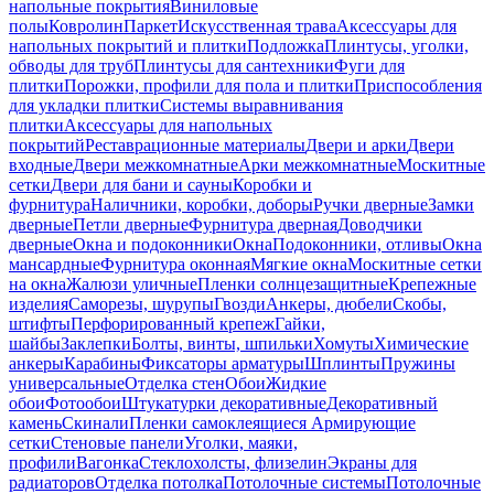
напольные покрытия
Виниловые
полы
Ковролин
Паркет
Искусственная трава
Аксессуары для
напольных покрытий и плитки
Подложка
Плинтусы, уголки,
обводы для труб
Плинтусы для сантехники
Фуги для
плитки
Порожки, профили для пола и плитки
Приспособления
для укладки плитки
Системы выравнивания
плитки
Аксессуары для напольных
покрытий
Реставрационные материалы
Двери и арки
Двери
входные
Двери межкомнатные
Арки межкомнатные
Москитные
сетки
Двери для бани и сауны
Коробки и
фурнитура
Наличники, коробки, доборы
Ручки дверные
Замки
дверные
Петли дверные
Фурнитура дверная
Доводчики
дверные
Окна и подоконники
Окна
Подоконники, отливы
Окна
мансардные
Фурнитура оконная
Мягкие окна
Москитные сетки
на окна
Жалюзи уличные
Пленки солнцезащитные
Крепежные
изделия
Саморезы, шурупы
Гвозди
Анкеры, дюбели
Скобы,
штифты
Перфорированный крепеж
Гайки,
шайбы
Заклепки
Болты, винты, шпильки
Хомуты
Химические
анкеры
Карабины
Фиксаторы арматуры
Шплинты
Пружины
универсальные
Отделка стен
Обои
Жидкие
обои
Фотообои
Штукатурки декоративные
Декоративный
камень
Скинали
Пленки самоклеящиеся
Армирующие
сетки
Стеновые панели
Уголки, маяки,
профили
Вагонка
Стеклохолсты, флизелин
Экраны для
радиаторов
Отделка потолка
Потолочные системы
Потолочные