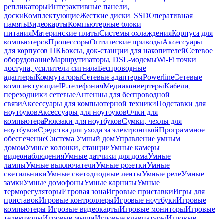
репликаторы
Интерактивные панели,
доски
Комплектующие
Жесткие диски, SSD
Оперативная
память
Видеокарты
Компьютерные блоки
питания
Материнские платы
Системы охлаждения
Корпуса для
компьютеров
Процессоры
Оптические приводы
Аксессуары
для корпусов ПК
Боксы, док-станции для накопителей
Сетевое
оборудование
Маршрутизаторы, DSL-модемы
Wi-Fi точки
доступа, усилители сигнала
Беспроводные
адаптеры
Коммутаторы
Сетевые адаптеры
Powerline
Сетевые
комплектующие
IP-телефония
Медиаконвертеры
Кабели,
переходники сетевые
Антенны для беспроводной
связи
Аксессуары для компьютерной техники
Подставки для
ноутбуков
Аксессуары для ноутбуков
Очки для
компьютера
Рюкзаки для ноутбуков
Сумки, чехлы для
ноутбуков
Средства для ухода за электроникой
Программное
обеспечение
Система Умный дом
Управление умным
домом
Умные колонки, станции
Умные камеры
видеонаблюдения
Умные датчики для дома
Умные
лампы
Умные выключатели
Умные розетки
Умные
светильники
Умные светодиодные ленты
Умные реле
Умные
замки
Умные домофоны
Умные карнизы
Умные
терморегуляторы
Игровая зона
Игровые приставки
Игры для
приставок
Игровые контроллеры
Игровые ноутбуки
Игровые
компьютеры
Игровые видеокарты
Игровые мониторы
Игровые
телевизоры
Игровые мыши
Игровые клавиатуры
Игровые