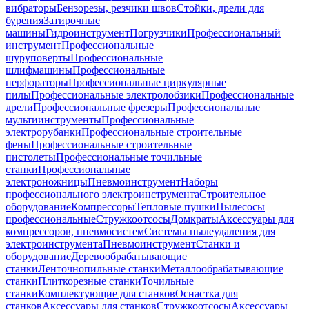
вибраторы
Бензорезы, резчики швов
Стойки, дрели для
бурения
Затирочные
машины
Гидроинструмент
Погрузчики
Профессиональный
инструмент
Профессиональные
шуруповерты
Профессиональные
шлифмашины
Профессиональные
перфораторы
Профессиональные циркулярные
пилы
Профессиональные электролобзики
Профессиональные
дрели
Профессиональные фрезеры
Профессиональные
мультиинструменты
Профессиональные
электрорубанки
Профессиональные строительные
фены
Профессиональные строительные
пистолеты
Профессиональные точильные
станки
Профессиональные
электроножницы
Пневмоинструмент
Наборы
профессионального электроинструмента
Строительное
оборудование
Компрессоры
Тепловые пушки
Пылесосы
профессиональные
Стружкоотсосы
Домкраты
Аксессуары для
компрессоров, пневмосистем
Системы пылеудаления для
электроинструмента
Пневмоинструмент
Станки и
оборудование
Деревообрабатывающие
станки
Ленточнопильные станки
Металлообрабатывающие
станки
Плиткорезные станки
Точильные
станки
Комплектующие для станков
Оснастка для
станков
Аксессуары для станков
Стружкоотсосы
Аксессуары