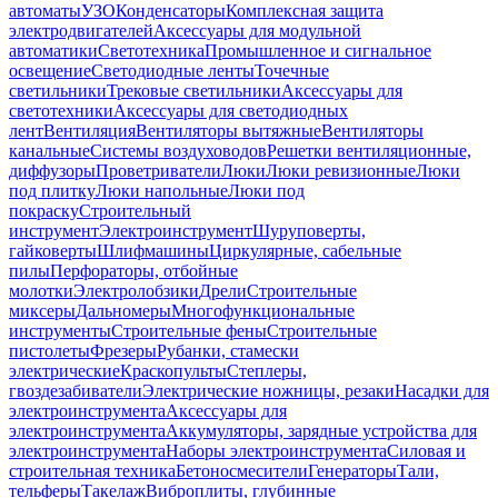
автоматы
УЗО
Конденсаторы
Комплексная защита
электродвигателей
Аксессуары для модульной
автоматики
Светотехника
Промышленное и сигнальное
освещение
Светодиодные ленты
Точечные
светильники
Трековые светильники
Аксессуары для
светотехники
Аксессуары для светодиодных
лент
Вентиляция
Вентиляторы вытяжные
Вентиляторы
канальные
Системы воздуховодов
Решетки вентиляционные,
диффузоры
Проветриватели
Люки
Люки ревизионные
Люки
под плитку
Люки напольные
Люки под
покраску
Строительный
инструмент
Электроинструмент
Шуруповерты,
гайковерты
Шлифмашины
Циркулярные, сабельные
пилы
Перфораторы, отбойные
молотки
Электролобзики
Дрели
Строительные
миксеры
Дальномеры
Многофункциональные
инструменты
Строительные фены
Строительные
пистолеты
Фрезеры
Рубанки, стамески
электрические
Краскопульты
Степлеры,
гвоздезабиватели
Электрические ножницы, резаки
Насадки для
электроинструмента
Аксессуары для
электроинструмента
Аккумуляторы, зарядные устройства для
электроинструмента
Наборы электроинструмента
Силовая и
строительная техника
Бетоносмесители
Генераторы
Тали,
тельферы
Такелаж
Виброплиты, глубинные