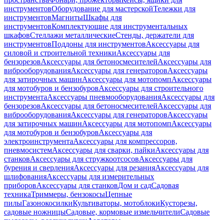
инструментов
Оборудование для мастерской
Тележки для
инструментов
Магниты
Шкафы для
инструментов
Комплектующие для инструментальных
шкафов
Стеллажи металлические
Стенды, держатели для
инструментов
Поддоны для инструментов
Аксессуары для
силовой и строительной техники
Аксессуары для
бензорезов
Аксессуары для бетоносмесителей
Аксессуары для
виброоборудования
Аксессуары для генераторов
Аксессуары
для затирочных машин
Аксессуары для мотопомп
Аксессуары
для мотобуров и бензобуров
Аксессуары для строительного
инструмента
Аксессуары пневмооборудования
Аксессуары для
бензорезов
Аксессуары для бетоносмесителей
Аксессуары для
виброоборудования
Аксессуары для генераторов
Аксессуары
для затирочных машин
Аксессуары для мотопомп
Аксессуары
для мотобуров и бензобуров
Аксессуары для
электроинструмента
Аксессуары для компрессоров,
пневмосистем
Аксессуары для сварки, пайки
Аксессуары для
станков
Аксессуары для стружкоотсосов
Аксессуары для
бурения и сверления
Аксессуары для резания
Аксессуары для
шлифования
Аксессуары для измерительных
приборов
Аксессуары для станков
Дом и сад
Садовая
техника
Триммеры, бензокосы
Цепные
пилы
Газонокосилки
Культиваторы, мотоблоки
Кусторезы,
садовые ножницы
Садовые, кормовые измельчители
Садовые