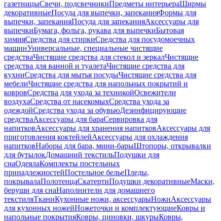
газетницы
Свечи, подсвечники
Предметы интерьера
Ширмы
декоративные
Посуда для выпечки, запекания
Формы для
выпечки, запекания
Посуда для запекания
Аксессуары для
выпечки
Бумага, фольга, рукава для выпечки
Бытовая
химия
Средства для стирки
Средства для посудомоечных
машин
Универсальные, специальные чистящие
средства
Чистящие средства для стекол и зеркал
Чистящие
средства для ванной и туалета
Чистящие средства для
кухни
Средства для мытья посуды
Чистящие средства для
мебели
Чистящие средства для напольных покрытий и
ковров
Средства для ухода за техникой
Освежители
воздуха
Средства от насекомых
Средства ухода за
одеждой
Средства ухода за обувью
Дезинфицирующие
средства
Аксессуары для бара
Сервировка для
напитков
Аксессуары для хранения напитков
Аксессуары для
приготовления коктейлей
Аксессуары для охлаждения
напитков
Наборы для бара, мини-бары
Штопоры, открывалки
для бутылок
Домашний текстиль
Подушки для
сна
Одеяла
Комплекты постельных
принадлежностей
Постельное белье
Пледы,
покрывала
Полотенца
Скатерти
Подушки декоративные
Маски,
беруши для сна
Наполнители для домашнего
текстиля
Ткани
Кухонные ножи, аксессуары
Ножи
Аксессуары
для кухонных ножей
Ножеточки и комплектующие
Ковры и
напольные покрытия
Ковры, циновки, шкуры
Ковры,