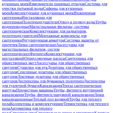
кухонных моек
Измельчители пищевых отходов
Системы для
очистки питьевой воды
Сифоны для кухонных
моек
Комплектующие для кухонных моек
Инженерная
сантехника
Инсталляции для
сантехники
Полотенцесушители
Отвод и подвод воды
Трубы
водопроводные
Магистральные фильтры, системы
сантехнические
Комплектующие для радиаторов,
полотенцесушителей
Монтажные комплекты для
сантехники
Регулирующая арматура
Системы защиты от
протечек
Люки сантехнические
Аксессуары для
магистральных фильтров, систем
сантехнических
Фитинги
Комплектующие для
инсталляций
Опрессовочные насосы
Сантехника для
общественных мест
Аксессуары для общественных
санузлов
Сушилки для рук
Дозаторы для общественных
санузлов
Сенсорные дозаторы для общественных
санузлов
Локтевые дозаторы для общественных
санузлов
Диспенсеры для бумажных полотенец
Диспенсеры
для туалетной бумаги
Канализация
Тросы сантехнические,
вантузы
Прочистные машины
Трубы, фитинги внутренней
канализации
Трубы, фитинги наружной канализации
Люки
канализационные
Теплый пол водяной
Трубы для теплого
пола
Коллекторы и комплектующие
Термостатика для теплого
пола
Автоматика для теплого
пола
Строительство
Строительные смеси и грунтовки
Клеевые