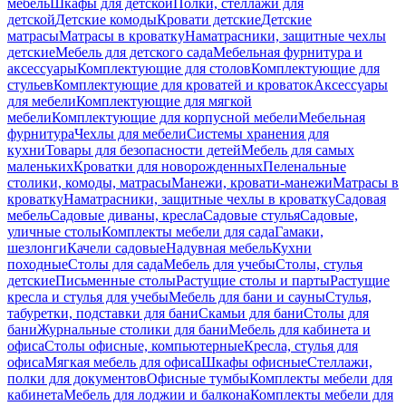
мебель
Шкафы для детской
Полки, стеллажи для
детской
Детские комоды
Кровати детские
Детские
матрасы
Матрасы в кроватку
Наматрасники, защитные чехлы
детские
Мебель для детского сада
Мебельная фурнитура и
аксессуары
Комплектующие для столов
Комплектующие для
стульев
Комплектующие для кроватей и кроваток
Аксессуары
для мебели
Комплектующие для мягкой
мебели
Комплектующие для корпусной мебели
Мебельная
фурнитура
Чехлы для мебели
Системы хранения для
кухни
Товары для безопасности детей
Мебель для самых
маленьких
Кроватки для новорожденных
Пеленальные
столики, комоды, матрасы
Манежи, кровати-манежи
Матрасы в
кроватку
Наматрасники, защитные чехлы в кроватку
Садовая
мебель
Садовые диваны, кресла
Садовые стулья
Садовые,
уличные столы
Комплекты мебели для сада
Гамаки,
шезлонги
Качели садовые
Надувная мебель
Кухни
походные
Столы для сада
Мебель для учебы
Столы, стулья
детские
Письменные столы
Растущие столы и парты
Растущие
кресла и стулья для учебы
Мебель для бани и сауны
Стулья,
табуретки, подставки для бани
Скамьи для бани
Столы для
бани
Журнальные столики для бани
Мебель для кабинета и
офиса
Столы офисные, компьютерные
Кресла, стулья для
офиса
Мягкая мебель для офиса
Шкафы офисные
Стеллажи,
полки для документов
Офисные тумбы
Комплекты мебели для
кабинета
Мебель для лоджии и балкона
Комплекты мебели для