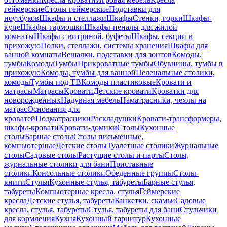
геймерские
Столы геймерские
Подставки для
ноутбуков
Шкафы и стеллажи
Шкафы
Стенки, горки
Шкафы-
купе
Шкафы-гармошки
Шкафы-пеналы для жилой
комнаты
Шкафы с витриной, буфеты
Шкафы, секции в
прихожую
Полки, стеллажи, системы хранения
Шкафы для
ванной комнаты
Вешалки, подставки для зонтов
Комоды,
тумбы
Комоды
Тумбы
Прикроватные тумбы
Обувницы, тумбы в
прихожую
Комоды, тумбы для ванной
Пеленальные столики,
комоды
Тумбы под ТВ
Комоды пластиковые
Кровати и
матрасы
Матрасы
Кровати
Детские кровати
Кроватки для
новорожденных
Надувная мебель
Наматрасники, чехлы на
матрас
Основания для
кроватей
Подматрасники
Раскладушки
Кровати-трансформеры,
шкафы-кровати
Кровати-домики
Столы
Кухонные
столы
Барные столы
Столы письменные,
компьютерные
Детские столы
Туалетные столики
Журнальные
столы
Садовые столы
Растущие столы и парты
Столы,
журнальные столики для бани
Приставные
столики
Консольные столики
Обеденные группы
Столы-
книги
Стулья
Кухонные стулья, табуреты
Барные стулья,
табуреты
Компьютерные кресла, стулья
Геймерские
кресла
Детские стулья, табуреты
Банкетки, скамьи
Садовые
кресла, стулья, табуреты
Стулья, табуреты для бани
Стульчики
для кормления
Кухня
Кухонный гарнитур
Кухонные