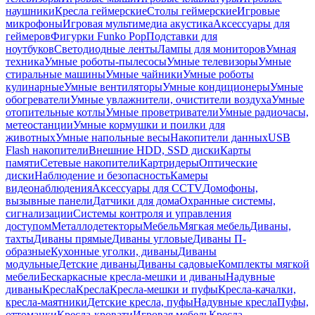
наушники
Кресла геймерские
Столы геймерские
Игровые
микрофоны
Игровая мультимедиа акустика
Аксессуары для
геймеров
Фигурки Funko Pop
Подставки для
ноутбуков
Светодиодные ленты
Лампы для мониторов
Умная
техника
Умные роботы-пылесосы
Умные телевизоры
Умные
стиральные машины
Умные чайники
Умные роботы
кулинарные
Умные вентиляторы
Умные кондиционеры
Умные
обогреватели
Умные увлажнители, очистители воздуха
Умные
отопительные котлы
Умные проветриватели
Умные радиочасы,
метеостанции
Умные кормушки и поилки для
животных
Умные напольные весы
Накопители данных
USB
Flash накопители
Внешние HDD, SSD диски
Карты
памяти
Сетевые накопители
Картридеры
Оптические
диски
Наблюдение и безопасность
Камеры
видеонаблюдения
Аксессуары для CCTV
Домофоны,
вызывные панели
Датчики для дома
Охранные системы,
сигнализации
Системы контроля и управления
доступом
Металлодетекторы
Мебель
Мягкая мебель
Диваны,
тахты
Диваны прямые
Диваны угловые
Диваны П-
образные
Кухонные уголки, диваны
Диваны
модульные
Детские диваны
Диваны садовые
Комплекты мягкой
мебели
Бескаркасные кресла-мешки и диваны
Надувные
диваны
Кресла
Кресла
Кресла-мешки и пуфы
Кресла-качалки,
кресла-маятники
Детские кресла, пуфы
Надувные кресла
Пуфы,
оттоманки
Кресла-кровати
Игровая мебель
Кресла