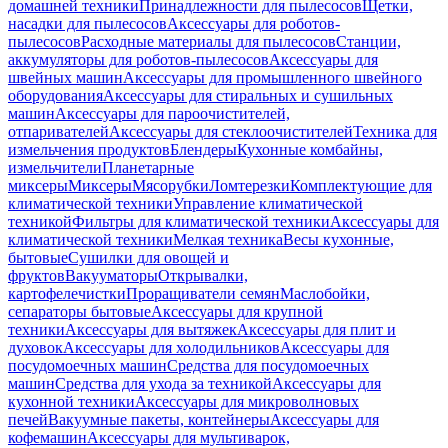
домашней техники
Принадлежности для пылесосов
Щетки,
насадки для пылесосов
Аксессуары для роботов-
пылесосов
Расходные материалы для пылесосов
Станции,
аккумуляторы для роботов-пылесосов
Аксессуары для
швейных машин
Аксессуары для промышленного швейного
оборудования
Аксессуары для стиральных и сушильных
машин
Аксессуары для пароочистителей,
отпаривателей
Аксессуары для стеклоочистителей
Техника для
измельчения продуктов
Блендеры
Кухонные комбайны,
измельчители
Планетарные
миксеры
Миксеры
Мясорубки
Ломтерезки
Комплектующие для
климатической техники
Управление климатической
техникой
Фильтры для климатической техники
Аксессуары для
климатической техники
Мелкая техника
Весы кухонные,
бытовые
Сушилки для овощей и
фруктов
Вакууматоры
Открывалки,
картофелечистки
Проращиватели семян
Маслобойки,
сепараторы бытовые
Аксессуары для крупной
техники
Аксессуары для вытяжек
Аксессуары для плит и
духовок
Аксессуары для холодильников
Аксессуары для
посудомоечных машин
Средства для посудомоечных
машин
Средства для ухода за техникой
Аксессуары для
кухонной техники
Аксессуары для микроволновых
печей
Вакуумные пакеты, контейнеры
Аксессуары для
кофемашин
Аксессуары для мультиварок,