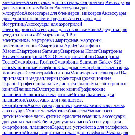
хлебопечек
Аксессуары для тостеров, сэндвичниц
Аксессуары
для кухонных комбайнов
Аксессуары для
мясорубок
Аксессуары для блендеров, миксеров
Аксессуары
для сушилок овощей и фруктов
Аксессуары для
йогуртниц
Аксессуары для аэрогрилей,
электрогрилей
Аксессуары для соковыжималок
Средства для
ухода за техникой
Смартфоны, ТВ и
электроника
Смартфоны
Смартфоны
Смартфоны
восстановленные
Смартфоны Apple
Смартфоны
Xiaomi
Смартфоны Samsung
Смартфоны Honor
Смартфоны
Huawei
Смартфоны POCO
Смартфоны Infinix
Смартфоны
Tecno
Смартфоны Realme
Смартфоны Samsung Galaxy S26
series
Кнопочные телефоны
Складные смартфоны
Телевизоры,
мониторы
Телевизоры
Мониторы
Мониторы-телевизоры
ТВ-
приставки и медиаплееры
Проекторы
Проекционные
экраны
Профессиональные дисплеи
Планшеты, электронные
книги
Планшеты
Электронные книги
Графические
планшеты
Блокноты электронные
Чехлы, бамперы для
планшетов
Аксессуары для планшетов,
смартфонов
Аксессуары для электронных книг
Смарт-часы,
аксессуары
Умные часы
Фитнес-браслеты
Умные часы
детские
Умные часы, фитнес-браслеты
Ремешки, аксессуары
для умных часов
Кабели для умных часов
Аксессуары для
смартфонов, планшетов
Зарядные устройства для телефонов,
планшетов
Чехлы, защитные стекла для телефонов
Чехлы для