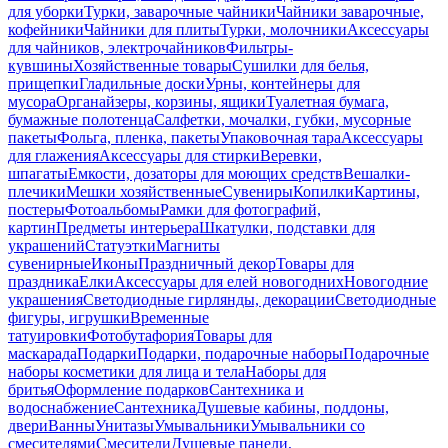
для уборки
Турки, заварочные чайники
Чайники заварочные,
кофейники
Чайники для плиты
Турки, молочники
Аксессуары
для чайников, электрочайников
Фильтры-
кувшины
Хозяйственные товары
Сушилки для белья,
прищепки
Гладильные доски
Урны, контейнеры для
мусора
Органайзеры, корзины, ящики
Туалетная бумага,
бумажные полотенца
Салфетки, мочалки, губки, мусорные
пакеты
Фольга, пленка, пакеты
Упаковочная тара
Аксессуары
для глажения
Аксессуары для стирки
Веревки,
шпагаты
Емкости, дозаторы для моющих средств
Вешалки-
плечики
Мешки хозяйственные
Сувениры
Копилки
Картины,
постеры
Фотоальбомы
Рамки для фотографий,
картин
Предметы интерьера
Шкатулки, подставки для
украшений
Статуэтки
Магниты
сувенирные
Иконы
Праздничный декор
Товары для
праздника
Елки
Аксессуары для елей новогодних
Новогодние
украшения
Светодиодные гирлянды, декорации
Светодиодные
фигуры, игрушки
Временные
татуировки
Фотобутафория
Товары для
маскарада
Подарки
Подарки, подарочные наборы
Подарочные
наборы косметики для лица и тела
Наборы для
бритья
Оформление подарков
Сантехника и
водоснабжение
Сантехника
Душевые кабины, поддоны,
двери
Ванны
Унитазы
Умывальники
Умывальники со
смесителями
Смесители
Душевые панели,