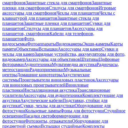
смартфонов
Защитные стекла для смартфонов
Защитные
пленки для смартфонов
Стилусы для смартфонов
Игровые
аксессуары для смартфонов
Чехлы для планшетов
Чехлы с
клавиатурой для планшетов
Защитные стекла для
планшетов
Защитные пленки для планшетов
Сумки для
планшетов
Стилусы для планшетов
Аксессуары для
планшетов, смартфонов
Кабели для телефонов,
планшетов
Фото,
видеосъемка
Фотоаппараты
Видеокамеры
Экшн-камеры
Карты
памяти
Объективы
Вспышки
Аксессуары для камер
Сумки и
чехлы для камер
Зарядные устройства, аккумуляторы для фото,
видеокамер
Аксессуары для объективов
Штативы
Цифровые
фоторамки
Аудиотехника
Мультимедиа акустика
Радиочасы,
метеостанции
Радиоприемники
Музыкальные
центры
Домашние кинотеатры
Акустические
системы
Проигрыватели виниловых пластинок
Аксессуары
для виниловых проигрывателей
Виниловые
пластинки
Инсталляционная акустика
Трансляционные
усилители
Аксессуары для аудиотехники
Комплектующие для
акустики
Акустические кабели
Подставки, стойки для
акустики
Сумки, чехлы для акустики
Оборудование для
фотостудии
Кольцевые лампы
Фоны для фотостудии
Студийное
освещение
Насадки светоформирующие для
фотостудии
Фотозонты, отражатели
Оборудование для
предметной съемки
Вспышки студийные
Комплекты