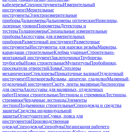
кабелерезы
Специнструменты
Измерительный
инструмент
Мерительные
инструменты
Электроизмерительные
приборы
Дальномеры
Дальномеры оптические
Нивелиры,
лазерные уровни
Пирометры
Детекторы и
тестеры
Толщиномеры
Специальные измерительные
приборы
Аксессуары для измерительных
приборов
Разметочный инструмент
Разметочные
инструменты
Инструменты для нарезки резьбы
Маркеры,
карандаши строительные
Клейма ударные
Строительно-
монтажный инструмент
Заклепочники
Труборезы,
трубогибы
Ножи строительные
Мультитулы
Пробойники,
просекатели отверстий
Ломы
Степлеры
механические
Стеклорезы
Прикаточные валики
Отделочный
инструмент
Плиткорезы
Кельмы, шпатели, гладилки
Малярный,
отделочный инструмент
Скотч, ленты малярные
Диспенсеры
для скотча
Аксессуары для малярных, отделочных
работ
Пленки строительные
Лестницы и стремянки
Лестницы,
стремянки
Чердачные лестницы
Элементы
лестниц
Подъемники строительные
Спецодежда и средства
защиты
Средства индивидуальной
защиты
Огнетушители
Сумки, пояса для
инструментов
Производственная
одежда
Спецодежда
Спецобувь
Организация рабочего
пространства
Фонари, прожекторы
Кейсы, ящики для