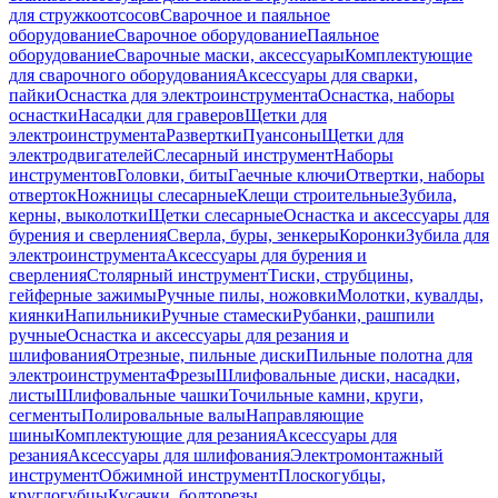
для стружкоотсосов
Сварочное и паяльное
оборудование
Сварочное оборудование
Паяльное
оборудование
Сварочные маски, аксессуары
Комплектующие
для сварочного оборудования
Аксессуары для сварки,
пайки
Оснастка для электроинструмента
Оснастка, наборы
оснастки
Насадки для граверов
Щетки для
электроинструмента
Развертки
Пуансоны
Щетки для
электродвигателей
Слесарный инструмент
Наборы
инструментов
Головки, биты
Гаечные ключи
Отвертки, наборы
отверток
Ножницы слесарные
Клещи строительные
Зубила,
керны, выколотки
Щетки слесарные
Оснастка и аксессуары для
бурения и сверления
Сверла, буры, зенкеры
Коронки
Зубила для
электроинструмента
Аксессуары для бурения и
сверления
Столярный инструмент
Тиски, струбцины,
гейферные зажимы
Ручные пилы, ножовки
Молотки, кувалды,
киянки
Напильники
Ручные стамески
Рубанки, рашпили
ручные
Оснастка и аксессуары для резания и
шлифования
Отрезные, пильные диски
Пильные полотна для
электроинструмента
Фрезы
Шлифовальные диски, насадки,
листы
Шлифовальные чашки
Точильные камни, круги,
сегменты
Полировальные валы
Направляющие
шины
Комплектующие для резания
Аксессуары для
резания
Аксессуары для шлифования
Электромонтажный
инструмент
Обжимной инструмент
Плоскогубцы,
круглогубцы
Кусачки, болторезы,