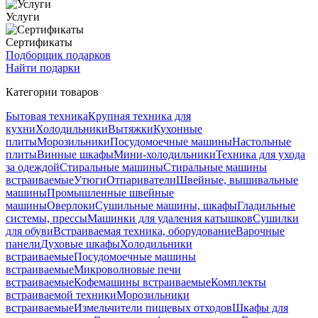
Услуги
Сертификаты
Подборщик подарков
Найти подарки
Категории товаров
Бытовая техника
Крупная техника для
кухни
Холодильники
Вытяжки
Кухонные
плиты
Морозильники
Посудомоечные машины
Настольные
плиты
Винные шкафы
Мини-холодильники
Техника для ухода
за одеждой
Стиральные машины
Стиральные машины
встраиваемые
Утюги
Отпариватели
Швейные, вышивальные
машины
Промышленные швейные
машины
Оверлоки
Сушильные машины, шкафы
Гладильные
системы, прессы
Машинки для удаления катышков
Сушилки
для обуви
Встраиваемая техника, оборудование
Варочные
панели
Духовые шкафы
Холодильники
встраиваемые
Посудомоечные машины
встраиваемые
Микроволновые печи
встраиваемые
Кофемашины встраиваемые
Комплекты
встраиваемой техники
Морозильники
встраиваемые
Измельчители пищевых отходов
Шкафы для