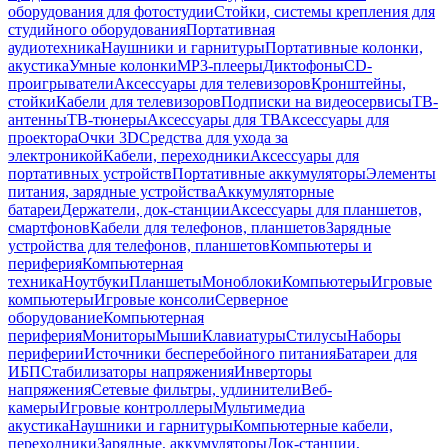
оборудования для фотостудии
Стойки, системы крепления для
студийного оборудования
Портативная
аудиотехника
Наушники и гарнитуры
Портативные колонки,
акустика
Умные колонки
MP3-плееры
Диктофоны
CD-
проигрыватели
Аксессуары для телевизоров
Кронштейны,
стойки
Кабели для телевизоров
Подписки на видеосервисы
ТВ-
антенны
ТВ-тюнеры
Аксессуары для ТВ
Аксессуары для
проектора
Очки 3D
Средства для ухода за
электроникой
Кабели, переходники
Аксессуары для
портативных устройств
Портативные аккумуляторы
Элементы
питания, зарядные устройства
Аккумуляторные
батареи
Держатели, док-станции
Аксессуары для планшетов,
смартфонов
Кабели для телефонов, планшетов
Зарядные
устройства для телефонов, планшетов
Компьютеры и
периферия
Компьютерная
техника
Ноутбуки
Планшеты
Моноблоки
Компьютеры
Игровые
компьютеры
Игровые консоли
Серверное
оборудование
Компьютерная
периферия
Мониторы
Мыши
Клавиатуры
Стилусы
Наборы
периферии
Источники бесперебойного питания
Батареи для
ИБП
Стабилизаторы напряжения
Инверторы
напряжения
Сетевые фильтры, удлинители
Веб-
камеры
Игровые контроллеры
Мультимедиа
акустика
Наушники и гарнитуры
Компьютерные кабели,
переходники
Зарядные, аккумуляторы
Док-станции,