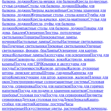
балкона, лоджии
Кресла-мешки для балкона
Кресла подвесные,
стулья садовые
Столы для балкона, лоджии
Шкафы для
балкона, лоджии
Дверцы жалюзийные
Системы хранения для
балкона, лоджии
Журнальные столы, столы-книги
Тумбы для
балкона, лоджии
Кресла-качалки, кресла-маятники
Стулья для
балкона, лоджии
Кресла, пуфы для балкона,
лоджии
Компактные столы для балкона, лоджии
Товары для
дома, бакалея
Освещение
Люстры, потолочные
светильники
Торшеры
Прикроватные лампы,
ночники
Настольные лампы
Споты
Настенные светильники,
бра
Точечные светильники
Трековые светильники
Уличные
светильники, фонари, бра
Лампы
Освещение для картин,
зеркал
Кольцевые лампы
Аксессуары для освещения
Посуда для
готовки
Сковороды, сотейники, воки
Кастрюли, ковши,
казаны
Посуда для СВЧ
Крышки и аксессуары для
посуды
Гастроемкости
Жалюзи, шторы
Жалюзи, рулонные
шторы, римские шторы
Шторы, гардины
Карнизы для
штор
Комплектующие для штор, карнизов, жалюзи
Пленки для
окон
Электроприводные солнцезащитные системы
Столовая
посуда, сервировка
Посуда для напитков
Посуда для горячих
напитков
Посуда для подачи и хранения напитков
Столовые
приборы
Столовая посуда
Посуда для сервировки
Предметы
сервировки
Детская столовая посуда
Декор
Зеркала
Кашпо,
стойки для цветов
Картины, постеры
Часы
интерьерные
Искусственные цветы, растения
Вазы
Ключницы,