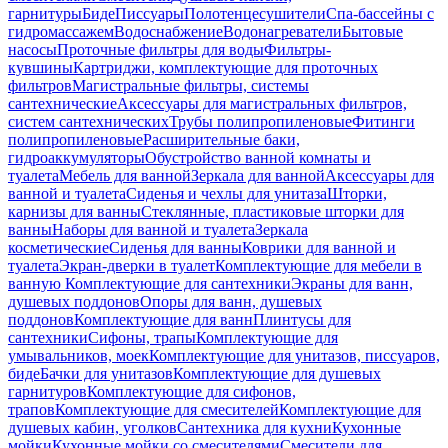
гарнитуры
Биде
Писсуары
Полотенцесушители
Спа-бассейны с
гидромассажем
Водоснабжение
Водонагреватели
Бытовые
насосы
Проточные фильтры для воды
Фильтры-
кувшины
Картриджи, комплектующие для проточных
фильтров
Магистральные фильтры, системы
сантехнические
Аксессуары для магистральных фильтров,
систем сантехнических
Трубы полипропиленовые
Фитинги
полипропиленовые
Расширительные баки,
гидроаккумуляторы
Обустройство ванной комнаты и
туалета
Мебель для ванной
Зеркала для ванной
Аксессуары для
ванной и туалета
Сиденья и чехлы для унитаза
Шторки,
карнизы для ванны
Стеклянные, пластиковые шторки для
ванны
Наборы для ванной и туалета
Зеркала
косметические
Сиденья для ванны
Коврики для ванной и
туалета
Экран-дверки в туалет
Комплектующие для мебели в
ванную
Комплектующие для сантехники
Экраны для ванн,
душевых поддонов
Опоры для ванн, душевых
поддонов
Комплектующие для ванн
Плинтусы для
сантехники
Сифоны, трапы
Комплектующие для
умывальников, моек
Комплектующие для унитазов, писсуаров,
биде
Бачки для унитазов
Комплектующие для душевых
гарнитуров
Комплектующие для сифонов,
трапов
Комплектующие для смесителей
Комплектующие для
душевых кабин, уголков
Сантехника для кухни
Кухонные
мойки
Кухонные мойки со смесителями
Смесители для