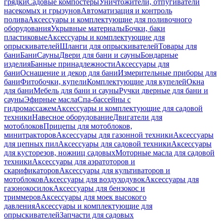
грядки
Садовые компостеры
Уничтожители, отпугиватели
насекомых и грызунов
Автоматизация и контроль
полива
Аксессуары и комплектующие для поливочного
оборудования
Укрывные материалы
Бочки, баки
пластиковые
Аксессуары и комплектующие для
опрыскивателей
Шланги для опрыскивателей
Товары для
бани
Бани
Сауны
Двери для бани и сауны
Бондарные
изделия
Банные принадлежности
Аксессуары для
бани
Оснащение и декор для бани
Измерительные приборы для
бани
Фитобочки, купели
Комплектующие для купелей
Окна
для бани
Мебель для бани и сауны
Ручки дверные для бани и
сауны
Эфирные масла
Спа-бассейны с
гидромассажем
Аксессуары и комплектующие для садовой
техники
Навесное оборудование
Двигатели для
мотоблоков
Прицепы для мотоблоков,
минитракторов
Аксессуары для газонной техники
Аксессуары
для цепных пил
Аксессуары для садовой техники
Аксессуары
для кусторезов, ножниц садовых
Моторные масла для садовой
техники
Аксессуары для аэратоторов и
скарификаторов
Аксессуары для культиваторов и
мотоблоков
Аксессуары для воздуходувок
Аксессуары для
газонокосилок
Аксессуары для бензокос и
триммеров
Аксессуары для моек высокого
давления
Аксессуары и комплектующие для
опрыскивателей
Запчасти для садовых