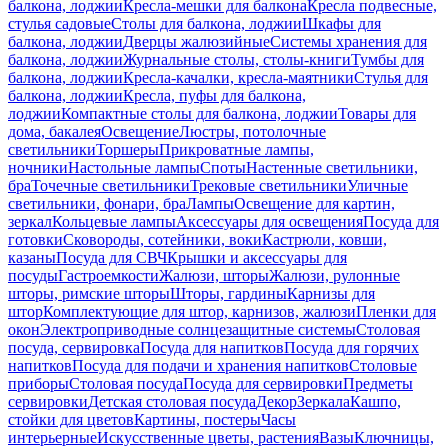
балкона, лоджии
Кресла-мешки для балкона
Кресла подвесные,
стулья садовые
Столы для балкона, лоджии
Шкафы для
балкона, лоджии
Дверцы жалюзийные
Системы хранения для
балкона, лоджии
Журнальные столы, столы-книги
Тумбы для
балкона, лоджии
Кресла-качалки, кресла-маятники
Стулья для
балкона, лоджии
Кресла, пуфы для балкона,
лоджии
Компактные столы для балкона, лоджии
Товары для
дома, бакалея
Освещение
Люстры, потолочные
светильники
Торшеры
Прикроватные лампы,
ночники
Настольные лампы
Споты
Настенные светильники,
бра
Точечные светильники
Трековые светильники
Уличные
светильники, фонари, бра
Лампы
Освещение для картин,
зеркал
Кольцевые лампы
Аксессуары для освещения
Посуда для
готовки
Сковороды, сотейники, воки
Кастрюли, ковши,
казаны
Посуда для СВЧ
Крышки и аксессуары для
посуды
Гастроемкости
Жалюзи, шторы
Жалюзи, рулонные
шторы, римские шторы
Шторы, гардины
Карнизы для
штор
Комплектующие для штор, карнизов, жалюзи
Пленки для
окон
Электроприводные солнцезащитные системы
Столовая
посуда, сервировка
Посуда для напитков
Посуда для горячих
напитков
Посуда для подачи и хранения напитков
Столовые
приборы
Столовая посуда
Посуда для сервировки
Предметы
сервировки
Детская столовая посуда
Декор
Зеркала
Кашпо,
стойки для цветов
Картины, постеры
Часы
интерьерные
Искусственные цветы, растения
Вазы
Ключницы,