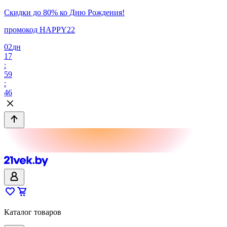
Скидки до 80% ко Дню Рождения!
промокод HAPPY22
02
дн
17
:
59
:
46
Каталог товаров