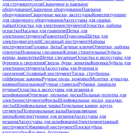
для стружкоотсосов
Сварочное и паяльное
оборудование
Сварочное оборудование
Паяльное
оборудование
Сварочные маски, аксессуары
Комплектующие
для сварочного оборудования
Аксессуары для сварки,
пайки
Оснастка для электроинструмента
Оснастка, наборы
оснастки
Насадки для граверов
Щетки для
электроинструмента
Развертки
Пуансоны
Щетки для
электродвигателей
Слесарный инструмент
Наборы
инструментов
Головки, биты
Гаечные ключи
Отвертки, наборы
отверток
Ножницы слесарные
Клещи строительные
Зубила,
керны, выколотки
Щетки слесарные
Оснастка и аксессуары для
бурения и сверления
Сверла, буры, зенкеры
Коронки
Зубила для
электроинструмента
Аксессуары для бурения и
сверления
Столярный инструмент
Тиски, струбцины,
гейферные зажимы
Ручные пилы, ножовки
Молотки, кувалды,
киянки
Напильники
Ручные стамески
Рубанки, рашпили
ручные
Оснастка и аксессуары для резания и
шлифования
Отрезные, пильные диски
Пильные полотна для
электроинструмента
Фрезы
Шлифовальные диски, насадки,
листы
Шлифовальные чашки
Точильные камни, круги,
сегменты
Полировальные валы
Направляющие
шины
Комплектующие для резания
Аксессуары для
резания
Аксессуары для шлифования
Электромонтажный
инструмент
Обжимной инструмент
Плоскогубцы,
круглогубцы
Кусачки, болторезы,