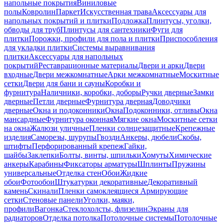
напольные покрытия
Виниловые
полы
Ковролин
Паркет
Искусственная трава
Аксессуары для
напольных покрытий и плитки
Подложка
Плинтусы, уголки,
обводы для труб
Плинтусы для сантехники
Фуги для
плитки
Порожки, профили для пола и плитки
Приспособления
для укладки плитки
Системы выравнивания
плитки
Аксессуары для напольных
покрытий
Реставрационные материалы
Двери и арки
Двери
входные
Двери межкомнатные
Арки межкомнатные
Москитные
сетки
Двери для бани и сауны
Коробки и
фурнитура
Наличники, коробки, доборы
Ручки дверные
Замки
дверные
Петли дверные
Фурнитура дверная
Доводчики
дверные
Окна и подоконники
Окна
Подоконники, отливы
Окна
мансардные
Фурнитура оконная
Мягкие окна
Москитные сетки
на окна
Жалюзи уличные
Пленки солнцезащитные
Крепежные
изделия
Саморезы, шурупы
Гвозди
Анкеры, дюбели
Скобы,
штифты
Перфорированный крепеж
Гайки,
шайбы
Заклепки
Болты, винты, шпильки
Хомуты
Химические
анкеры
Карабины
Фиксаторы арматуры
Шплинты
Пружины
универсальные
Отделка стен
Обои
Жидкие
обои
Фотообои
Штукатурки декоративные
Декоративный
камень
Скинали
Пленки самоклеящиеся
Армирующие
сетки
Стеновые панели
Уголки, маяки,
профили
Вагонка
Стеклохолсты, флизелин
Экраны для
радиаторов
Отделка потолка
Потолочные системы
Потолочные