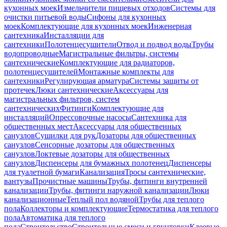
кухонных моек
Измельчители пищевых отходов
Системы для
очистки питьевой воды
Сифоны для кухонных
моек
Комплектующие для кухонных моек
Инженерная
сантехника
Инсталляции для
сантехники
Полотенцесушители
Отвод и подвод воды
Трубы
водопроводные
Магистральные фильтры, системы
сантехнические
Комплектующие для радиаторов,
полотенцесушителей
Монтажные комплекты для
сантехники
Регулирующая арматура
Системы защиты от
протечек
Люки сантехнические
Аксессуары для
магистральных фильтров, систем
сантехнических
Фитинги
Комплектующие для
инсталляций
Опрессовочные насосы
Сантехника для
общественных мест
Аксессуары для общественных
санузлов
Сушилки для рук
Дозаторы для общественных
санузлов
Сенсорные дозаторы для общественных
санузлов
Локтевые дозаторы для общественных
санузлов
Диспенсеры для бумажных полотенец
Диспенсеры
для туалетной бумаги
Канализация
Тросы сантехнические,
вантузы
Прочистные машины
Трубы, фитинги внутренней
канализации
Трубы, фитинги наружной канализации
Люки
канализационные
Теплый пол водяной
Трубы для теплого
пола
Коллекторы и комплектующие
Термостатика для теплого
пола
Автоматика для теплого
пола
Строительство
Строительные смеси и грунтовки
Клеевые