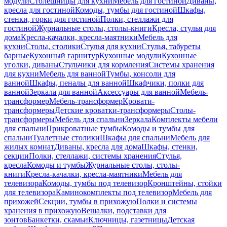
модули
Столешницы для кухни
Мебель для гостиной
Диваны,
кресла для гостиной
Комоды, тумбы для гостиной
Шкафы,
стенки, горки для гостиной
Полки, стеллажи для
гостиной
Журнальные столы, столы-книги
Кресла, стулья для
дома
Кресла-качалки, кресла-маятники
Мебель для
кухни
Столы, столики
Стулья для кухни
Стулья, табуреты
барные
Кухонный гарнитур
Кухонные модули
Кухонные
уголки, диваны
Стульчики для кормления
Системы хранения
для кухни
Мебель для ванной
Тумбы, консоли для
ванной
Шкафы, пеналы для ванной
Шкафчики, полки для
ванной
Зеркала для ванной
Аксессуары для ванной
Мебель-
трансформер
Мебель-трансформер
Кровати-
трансформеры
Детские кроватки-трансформеры
Столы-
трансформеры
Мебель для спальни
Зеркала
Комплекты мебели
для спальни
Прикроватные тумбы
Комоды и тумбы для
спальни
Туалетные столики
Шкафы для спальни
Мебель для
жилых комнат
Диваны, кресла для дома
Шкафы, стенки,
секции
Полки, стеллажи, системы хранения
Стулья,
кресла
Комоды и тумбы
Журнальные столы, столы-
книги
Кресла-качалки, кресла-маятники
Мебель для
телевизора
Комоды, тумбы под телевизор
Кронштейны, стойки
для телевизора
Каминокомплекты под телевизор
Мебель для
прихожей
Секции, тумбы в прихожую
Полки и системы
хранения в прихожую
Вешалки, подставки для
зонтов
Банкетки, скамьи
Ключницы, газетницы
Детская