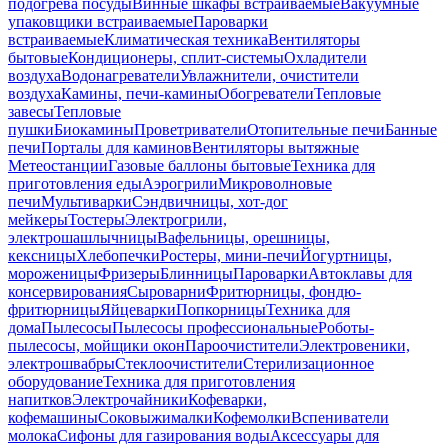
подогрева посуды
Винные шкафы встраиваемые
Вакуумные
упаковщики встраиваемые
Пароварки
встраиваемые
Климатическая техника
Вентиляторы
бытовые
Кондиционеры, сплит-системы
Охладители
воздуха
Водонагреватели
Увлажнители, очистители
воздуха
Камины, печи-камины
Обогреватели
Тепловые
завесы
Тепловые
пушки
Биокамины
Проветриватели
Отопительные печи
Банные
печи
Порталы для каминов
Вентиляторы вытяжные
Метеостанции
Газовые баллоны бытовые
Техника для
приготовления еды
Аэрогрили
Микроволновые
печи
Мультиварки
Сэндвичницы, хот-дог
мейкеры
Тостеры
Электрогрили,
электрошашлычницы
Вафельницы, орешницы,
кексницы
Хлебопечки
Ростеры, мини-печи
Йогуртницы,
мороженицы
Фризеры
Блинницы
Пароварки
Автоклавы для
консервирования
Сыроварни
Фритюрницы, фондю-
фритюрницы
Яйцеварки
Попкорницы
Техника для
дома
Пылесосы
Пылесосы профессиональные
Роботы-
пылесосы, мойщики окон
Пароочистители
Электровеники,
электрошвабры
Стеклоочистители
Стерилизационное
оборудование
Техника для приготовления
напитков
Электрочайники
Кофеварки,
кофемашины
Соковыжималки
Кофемолки
Вспениватели
молока
Сифоны для газирования воды
Аксессуары для