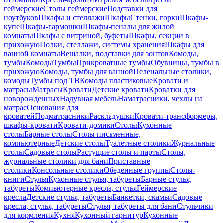
геймерские
Столы геймерские
Подставки для
ноутбуков
Шкафы и стеллажи
Шкафы
Стенки, горки
Шкафы-
купе
Шкафы-гармошки
Шкафы-пеналы для жилой
комнаты
Шкафы с витриной, буфеты
Шкафы, секции в
прихожую
Полки, стеллажи, системы хранения
Шкафы для
ванной комнаты
Вешалки, подставки для зонтов
Комоды,
тумбы
Комоды
Тумбы
Прикроватные тумбы
Обувницы, тумбы в
прихожую
Комоды, тумбы для ванной
Пеленальные столики,
комоды
Тумбы под ТВ
Комоды пластиковые
Кровати и
матрасы
Матрасы
Кровати
Детские кровати
Кроватки для
новорожденных
Надувная мебель
Наматрасники, чехлы на
матрас
Основания для
кроватей
Подматрасники
Раскладушки
Кровати-трансформеры,
шкафы-кровати
Кровати-домики
Столы
Кухонные
столы
Барные столы
Столы письменные,
компьютерные
Детские столы
Туалетные столики
Журнальные
столы
Садовые столы
Растущие столы и парты
Столы,
журнальные столики для бани
Приставные
столики
Консольные столики
Обеденные группы
Столы-
книги
Стулья
Кухонные стулья, табуреты
Барные стулья,
табуреты
Компьютерные кресла, стулья
Геймерские
кресла
Детские стулья, табуреты
Банкетки, скамьи
Садовые
кресла, стулья, табуреты
Стулья, табуреты для бани
Стульчики
для кормления
Кухня
Кухонный гарнитур
Кухонные