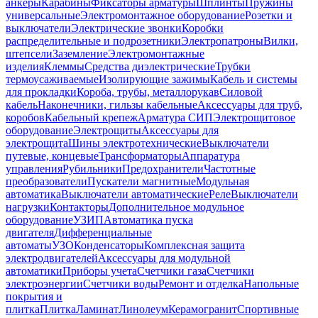
анкеры
Карабины
Фиксаторы арматуры
Шплинты
Пружины
универсальные
Электромонтажное оборудование
Розетки и
выключатели
Электрические звонки
Коробки
распределительные и подрозетники
Электропатроны
Вилки,
штепсели
Заземление
Электромонтажные
изделия
Клеммы
Средства диэлектрические
Трубки
термоусаживаемые
Изолирующие зажимы
Кабель и системы
для прокладки
Короба, трубы, металлорукав
Силовой
кабель
Наконечники, гильзы кабельные
Аксессуары для труб,
коробов
Кабельный крепеж
Арматура СИП
Электрощитовое
оборудование
Электрощиты
Аксессуары для
электрощита
Шины электротехнические
Выключатели
путевые, концевые
Трансформаторы
Аппаратура
управления
Рубильники
Предохранители
Частотные
преобразователи
Пускатели магнитные
Модульная
автоматика
Выключатели автоматические
Реле
Выключатели
нагрузки
Контакторы
Дополнительное модульное
оборудование
УЗИП
Автоматика пуска
двигателя
Дифференциальные
автоматы
УЗО
Конденсаторы
Комплексная защита
электродвигателей
Аксессуары для модульной
автоматики
Приборы учета
Счетчики газа
Счетчики
электроэнергии
Счетчики воды
Ремонт и отделка
Напольные
покрытия и
плитка
Плитка
Ламинат
Линолеум
Керамогранит
Спортивные