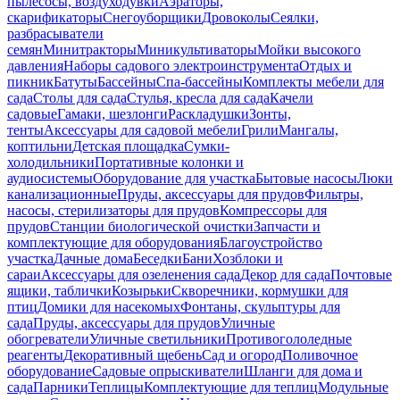
пылесосы, воздуходувки
Аэраторы,
скарификаторы
Снегоуборщики
Дровоколы
Сеялки,
разбрасыватели
семян
Минитракторы
Миникультиваторы
Мойки высокого
давления
Наборы садового электроинструмента
Отдых и
пикник
Батуты
Бассейны
Спа-бассейны
Комплекты мебели для
сада
Столы для сада
Стулья, кресла для сада
Качели
садовые
Гамаки, шезлонги
Раскладушки
Зонты,
тенты
Аксессуары для садовой мебели
Грили
Мангалы,
коптильни
Детская площадка
Сумки-
холодильники
Портативные колонки и
аудиосистемы
Оборудование для участка
Бытовые насосы
Люки
канализационные
Пруды, аксессуары для прудов
Фильтры,
насосы, стерилизаторы для прудов
Компрессоры для
прудов
Станции биологической очистки
Запчасти и
комплектующие для оборудования
Благоустройство
участка
Дачные дома
Беседки
Бани
Хозблоки и
сараи
Аксессуары для озеленения сада
Декор для сада
Почтовые
ящики, таблички
Козырьки
Скворечники, кормушки для
птиц
Домики для насекомых
Фонтаны, скульптуры для
сада
Пруды, аксессуары для прудов
Уличные
обогреватели
Уличные светильники
Противогололедные
реагенты
Декоративный щебень
Сад и огород
Поливочное
оборудование
Садовые опрыскиватели
Шланги для дома и
сада
Парники
Теплицы
Комплектующие для теплиц
Модульные