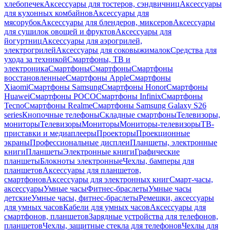
хлебопечек
Аксессуары для тостеров, сэндвичниц
Аксессуары
для кухонных комбайнов
Аксессуары для
мясорубок
Аксессуары для блендеров, миксеров
Аксессуары
для сушилок овощей и фруктов
Аксессуары для
йогуртниц
Аксессуары для аэрогрилей,
электрогрилей
Аксессуары для соковыжималок
Средства для
ухода за техникой
Смартфоны, ТВ и
электроника
Смартфоны
Смартфоны
Смартфоны
восстановленные
Смартфоны Apple
Смартфоны
Xiaomi
Смартфоны Samsung
Смартфоны Honor
Смартфоны
Huawei
Смартфоны POCO
Смартфоны Infinix
Смартфоны
Tecno
Смартфоны Realme
Смартфоны Samsung Galaxy S26
series
Кнопочные телефоны
Складные смартфоны
Телевизоры,
мониторы
Телевизоры
Мониторы
Мониторы-телевизоры
ТВ-
приставки и медиаплееры
Проекторы
Проекционные
экраны
Профессиональные дисплеи
Планшеты, электронные
книги
Планшеты
Электронные книги
Графические
планшеты
Блокноты электронные
Чехлы, бамперы для
планшетов
Аксессуары для планшетов,
смартфонов
Аксессуары для электронных книг
Смарт-часы,
аксессуары
Умные часы
Фитнес-браслеты
Умные часы
детские
Умные часы, фитнес-браслеты
Ремешки, аксессуары
для умных часов
Кабели для умных часов
Аксессуары для
смартфонов, планшетов
Зарядные устройства для телефонов,
планшетов
Чехлы, защитные стекла для телефонов
Чехлы для