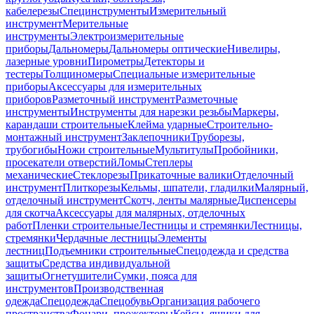
кабелерезы
Специнструменты
Измерительный
инструмент
Мерительные
инструменты
Электроизмерительные
приборы
Дальномеры
Дальномеры оптические
Нивелиры,
лазерные уровни
Пирометры
Детекторы и
тестеры
Толщиномеры
Специальные измерительные
приборы
Аксессуары для измерительных
приборов
Разметочный инструмент
Разметочные
инструменты
Инструменты для нарезки резьбы
Маркеры,
карандаши строительные
Клейма ударные
Строительно-
монтажный инструмент
Заклепочники
Труборезы,
трубогибы
Ножи строительные
Мультитулы
Пробойники,
просекатели отверстий
Ломы
Степлеры
механические
Стеклорезы
Прикаточные валики
Отделочный
инструмент
Плиткорезы
Кельмы, шпатели, гладилки
Малярный,
отделочный инструмент
Скотч, ленты малярные
Диспенсеры
для скотча
Аксессуары для малярных, отделочных
работ
Пленки строительные
Лестницы и стремянки
Лестницы,
стремянки
Чердачные лестницы
Элементы
лестниц
Подъемники строительные
Спецодежда и средства
защиты
Средства индивидуальной
защиты
Огнетушители
Сумки, пояса для
инструментов
Производственная
одежда
Спецодежда
Спецобувь
Организация рабочего
пространства
Фонари, прожекторы
Кейсы, ящики для