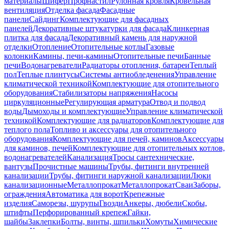
материалы
Шифер
Профнастил
Рулонная кровля
Кровельная
вентиляция
Отделка фасада
Фасадные
панели
Сайдинг
Комплектующие для фасадных
панелей
Декоративные штукатурки для фасада
Клинкерная
плитка для фасада
Декоративный камень для наружной
отделки
Отопление
Отопительные котлы
Газовые
колонки
Камины, печи-камины
Отопительные печи
Банные
печи
Водонагреватели
Радиаторы отопления, батареи
Теплый
пол
Теплые плинтусы
Системы антиобледенения
Управление
климатической техникой
Комплектующие для отопительного
оборудования
Стабилизаторы напряжения
Насосы
циркуляционные
Регулирующая арматура
Отвод и подвод
воды
Дымоходы и комплектующие
Управление климатической
техникой
Комплектующие для радиаторов
Комплектующие для
теплого пола
Топливо и аксессуары для отопительного
оборудования
Комплектующие для печей, каминов
Аксессуары
для каминов, печей
Комплектующие для отопительных котлов,
водонагревателей
Канализация
Тросы сантехнические,
вантузы
Прочистные машины
Трубы, фитинги внутренней
канализации
Трубы, фитинги наружной канализации
Люки
канализационные
Металлопрокат
Металлопрокат
Сваи
Заборы,
ограждения
Автоматика для ворот
Крепежные
изделия
Саморезы, шурупы
Гвозди
Анкеры, дюбели
Скобы,
штифты
Перфорированный крепеж
Гайки,
шайбы
Заклепки
Болты, винты, шпильки
Хомуты
Химические