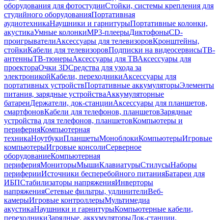
оборудования для фотостудии
Стойки, системы крепления для
студийного оборудования
Портативная
аудиотехника
Наушники и гарнитуры
Портативные колонки,
акустика
Умные колонки
MP3-плееры
Диктофоны
CD-
проигрыватели
Аксессуары для телевизоров
Кронштейны,
стойки
Кабели для телевизоров
Подписки на видеосервисы
ТВ-
антенны
ТВ-тюнеры
Аксессуары для ТВ
Аксессуары для
проектора
Очки 3D
Средства для ухода за
электроникой
Кабели, переходники
Аксессуары для
портативных устройств
Портативные аккумуляторы
Элементы
питания, зарядные устройства
Аккумуляторные
батареи
Держатели, док-станции
Аксессуары для планшетов,
смартфонов
Кабели для телефонов, планшетов
Зарядные
устройства для телефонов, планшетов
Компьютеры и
периферия
Компьютерная
техника
Ноутбуки
Планшеты
Моноблоки
Компьютеры
Игровые
компьютеры
Игровые консоли
Серверное
оборудование
Компьютерная
периферия
Мониторы
Мыши
Клавиатуры
Стилусы
Наборы
периферии
Источники бесперебойного питания
Батареи для
ИБП
Стабилизаторы напряжения
Инверторы
напряжения
Сетевые фильтры, удлинители
Веб-
камеры
Игровые контроллеры
Мультимедиа
акустика
Наушники и гарнитуры
Компьютерные кабели,
переходники
Зарядные, аккумуляторы
Док-станции,