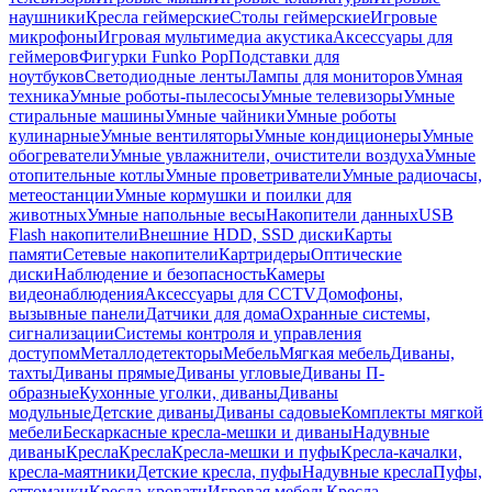
наушники
Кресла геймерские
Столы геймерские
Игровые
микрофоны
Игровая мультимедиа акустика
Аксессуары для
геймеров
Фигурки Funko Pop
Подставки для
ноутбуков
Светодиодные ленты
Лампы для мониторов
Умная
техника
Умные роботы-пылесосы
Умные телевизоры
Умные
стиральные машины
Умные чайники
Умные роботы
кулинарные
Умные вентиляторы
Умные кондиционеры
Умные
обогреватели
Умные увлажнители, очистители воздуха
Умные
отопительные котлы
Умные проветриватели
Умные радиочасы,
метеостанции
Умные кормушки и поилки для
животных
Умные напольные весы
Накопители данных
USB
Flash накопители
Внешние HDD, SSD диски
Карты
памяти
Сетевые накопители
Картридеры
Оптические
диски
Наблюдение и безопасность
Камеры
видеонаблюдения
Аксессуары для CCTV
Домофоны,
вызывные панели
Датчики для дома
Охранные системы,
сигнализации
Системы контроля и управления
доступом
Металлодетекторы
Мебель
Мягкая мебель
Диваны,
тахты
Диваны прямые
Диваны угловые
Диваны П-
образные
Кухонные уголки, диваны
Диваны
модульные
Детские диваны
Диваны садовые
Комплекты мягкой
мебели
Бескаркасные кресла-мешки и диваны
Надувные
диваны
Кресла
Кресла
Кресла-мешки и пуфы
Кресла-качалки,
кресла-маятники
Детские кресла, пуфы
Надувные кресла
Пуфы,
оттоманки
Кресла-кровати
Игровая мебель
Кресла