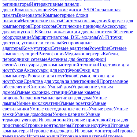
репликаторы
Интерактивные панели,
доски
Комплектующие
Жесткие диски, SSD
Оперативная
память
Видеокарты
Компьютерные блоки
питания
Материнские платы
Системы охлаждения
Корпуса для
компьютеров
Процессоры
Оптические приводы
Аксессуары
для корпусов ПК
Боксы, док-станции для накопителей
Сетевое
оборудование
Маршрутизаторы, DSL-модемы
Wi-Fi точки
доступа, усилители сигнала
Беспроводные
адаптеры
Коммутаторы
Сетевые адаптеры
Powerline
Сетевые
комплектующие
IP-телефония
Медиаконвертеры
Кабели,
переходники сетевые
Антенны для беспроводной
связи
Аксессуары для компьютерной техники
Подставки для
ноутбуков
Аксессуары для ноутбуков
Очки для
компьютера
Рюкзаки для ноутбуков
Сумки, чехлы для
ноутбуков
Средства для ухода за электроникой
Программное
обеспечение
Система Умный дом
Управление умным
домом
Умные колонки, станции
Умные камеры
видеонаблюдения
Умные датчики для дома
Умные
лампы
Умные выключатели
Умные розетки
Умные
светильники
Умные светодиодные ленты
Умные реле
Умные
замки
Умные домофоны
Умные карнизы
Умные
терморегуляторы
Игровая зона
Игровые приставки
Игры для
приставок
Игровые контроллеры
Игровые ноутбуки
Игровые
компьютеры
Игровые видеокарты
Игровые мониторы
Игровые
телевизоры
Игровые мыши
Игровые клавиатуры
Игровые