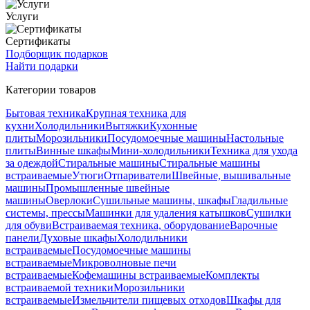
Услуги
Сертификаты
Подборщик подарков
Найти подарки
Категории товаров
Бытовая техника
Крупная техника для
кухни
Холодильники
Вытяжки
Кухонные
плиты
Морозильники
Посудомоечные машины
Настольные
плиты
Винные шкафы
Мини-холодильники
Техника для ухода
за одеждой
Стиральные машины
Стиральные машины
встраиваемые
Утюги
Отпариватели
Швейные, вышивальные
машины
Промышленные швейные
машины
Оверлоки
Сушильные машины, шкафы
Гладильные
системы, прессы
Машинки для удаления катышков
Сушилки
для обуви
Встраиваемая техника, оборудование
Варочные
панели
Духовые шкафы
Холодильники
встраиваемые
Посудомоечные машины
встраиваемые
Микроволновые печи
встраиваемые
Кофемашины встраиваемые
Комплекты
встраиваемой техники
Морозильники
встраиваемые
Измельчители пищевых отходов
Шкафы для