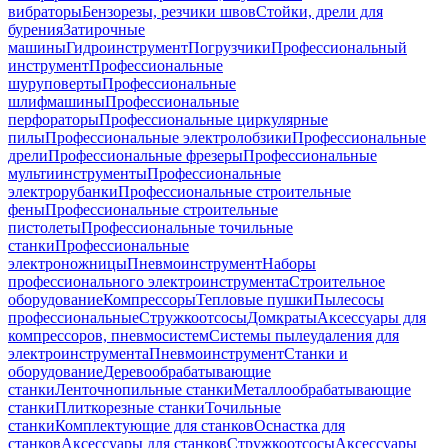
вибраторы
Бензорезы, резчики швов
Стойки, дрели для
бурения
Затирочные
машины
Гидроинструмент
Погрузчики
Профессиональный
инструмент
Профессиональные
шуруповерты
Профессиональные
шлифмашины
Профессиональные
перфораторы
Профессиональные циркулярные
пилы
Профессиональные электролобзики
Профессиональные
дрели
Профессиональные фрезеры
Профессиональные
мультиинструменты
Профессиональные
электрорубанки
Профессиональные строительные
фены
Профессиональные строительные
пистолеты
Профессиональные точильные
станки
Профессиональные
электроножницы
Пневмоинструмент
Наборы
профессионального электроинструмента
Строительное
оборудование
Компрессоры
Тепловые пушки
Пылесосы
профессиональные
Стружкоотсосы
Домкраты
Аксессуары для
компрессоров, пневмосистем
Системы пылеудаления для
электроинструмента
Пневмоинструмент
Станки и
оборудование
Деревообрабатывающие
станки
Ленточнопильные станки
Металлообрабатывающие
станки
Плиткорезные станки
Точильные
станки
Комплектующие для станков
Оснастка для
станков
Аксессуары для станков
Стружкоотсосы
Аксессуары