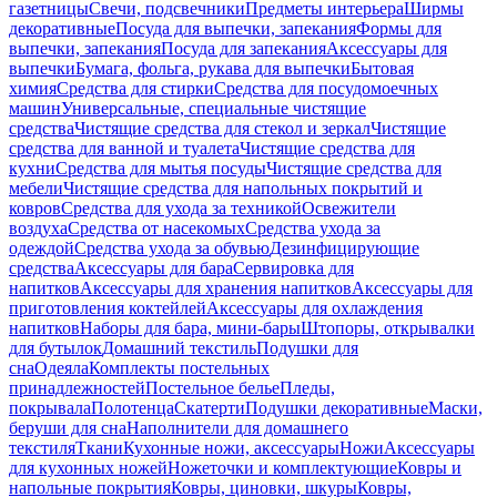
газетницы
Свечи, подсвечники
Предметы интерьера
Ширмы
декоративные
Посуда для выпечки, запекания
Формы для
выпечки, запекания
Посуда для запекания
Аксессуары для
выпечки
Бумага, фольга, рукава для выпечки
Бытовая
химия
Средства для стирки
Средства для посудомоечных
машин
Универсальные, специальные чистящие
средства
Чистящие средства для стекол и зеркал
Чистящие
средства для ванной и туалета
Чистящие средства для
кухни
Средства для мытья посуды
Чистящие средства для
мебели
Чистящие средства для напольных покрытий и
ковров
Средства для ухода за техникой
Освежители
воздуха
Средства от насекомых
Средства ухода за
одеждой
Средства ухода за обувью
Дезинфицирующие
средства
Аксессуары для бара
Сервировка для
напитков
Аксессуары для хранения напитков
Аксессуары для
приготовления коктейлей
Аксессуары для охлаждения
напитков
Наборы для бара, мини-бары
Штопоры, открывалки
для бутылок
Домашний текстиль
Подушки для
сна
Одеяла
Комплекты постельных
принадлежностей
Постельное белье
Пледы,
покрывала
Полотенца
Скатерти
Подушки декоративные
Маски,
беруши для сна
Наполнители для домашнего
текстиля
Ткани
Кухонные ножи, аксессуары
Ножи
Аксессуары
для кухонных ножей
Ножеточки и комплектующие
Ковры и
напольные покрытия
Ковры, циновки, шкуры
Ковры,