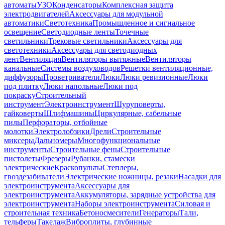
автоматы
УЗО
Конденсаторы
Комплексная защита
электродвигателей
Аксессуары для модульной
автоматики
Светотехника
Промышленное и сигнальное
освещение
Светодиодные ленты
Точечные
светильники
Трековые светильники
Аксессуары для
светотехники
Аксессуары для светодиодных
лент
Вентиляция
Вентиляторы вытяжные
Вентиляторы
канальные
Системы воздуховодов
Решетки вентиляционные,
диффузоры
Проветриватели
Люки
Люки ревизионные
Люки
под плитку
Люки напольные
Люки под
покраску
Строительный
инструмент
Электроинструмент
Шуруповерты,
гайковерты
Шлифмашины
Циркулярные, сабельные
пилы
Перфораторы, отбойные
молотки
Электролобзики
Дрели
Строительные
миксеры
Дальномеры
Многофункциональные
инструменты
Строительные фены
Строительные
пистолеты
Фрезеры
Рубанки, стамески
электрические
Краскопульты
Степлеры,
гвоздезабиватели
Электрические ножницы, резаки
Насадки для
электроинструмента
Аксессуары для
электроинструмента
Аккумуляторы, зарядные устройства для
электроинструмента
Наборы электроинструмента
Силовая и
строительная техника
Бетоносмесители
Генераторы
Тали,
тельферы
Такелаж
Виброплиты, глубинные