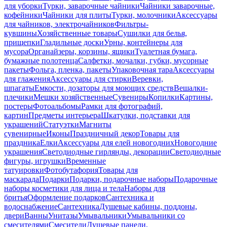
для уборки
Турки, заварочные чайники
Чайники заварочные,
кофейники
Чайники для плиты
Турки, молочники
Аксессуары
для чайников, электрочайников
Фильтры-
кувшины
Хозяйственные товары
Сушилки для белья,
прищепки
Гладильные доски
Урны, контейнеры для
мусора
Органайзеры, корзины, ящики
Туалетная бумага,
бумажные полотенца
Салфетки, мочалки, губки, мусорные
пакеты
Фольга, пленка, пакеты
Упаковочная тара
Аксессуары
для глажения
Аксессуары для стирки
Веревки,
шпагаты
Емкости, дозаторы для моющих средств
Вешалки-
плечики
Мешки хозяйственные
Сувениры
Копилки
Картины,
постеры
Фотоальбомы
Рамки для фотографий,
картин
Предметы интерьера
Шкатулки, подставки для
украшений
Статуэтки
Магниты
сувенирные
Иконы
Праздничный декор
Товары для
праздника
Елки
Аксессуары для елей новогодних
Новогодние
украшения
Светодиодные гирлянды, декорации
Светодиодные
фигуры, игрушки
Временные
татуировки
Фотобутафория
Товары для
маскарада
Подарки
Подарки, подарочные наборы
Подарочные
наборы косметики для лица и тела
Наборы для
бритья
Оформление подарков
Сантехника и
водоснабжение
Сантехника
Душевые кабины, поддоны,
двери
Ванны
Унитазы
Умывальники
Умывальники со
смесителями
Смесители
Душевые панели,