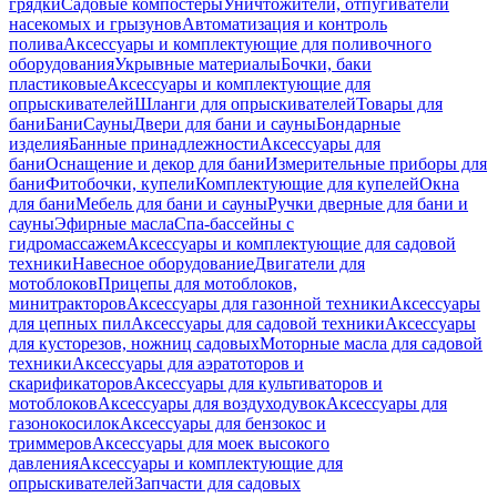
грядки
Садовые компостеры
Уничтожители, отпугиватели
насекомых и грызунов
Автоматизация и контроль
полива
Аксессуары и комплектующие для поливочного
оборудования
Укрывные материалы
Бочки, баки
пластиковые
Аксессуары и комплектующие для
опрыскивателей
Шланги для опрыскивателей
Товары для
бани
Бани
Сауны
Двери для бани и сауны
Бондарные
изделия
Банные принадлежности
Аксессуары для
бани
Оснащение и декор для бани
Измерительные приборы для
бани
Фитобочки, купели
Комплектующие для купелей
Окна
для бани
Мебель для бани и сауны
Ручки дверные для бани и
сауны
Эфирные масла
Спа-бассейны с
гидромассажем
Аксессуары и комплектующие для садовой
техники
Навесное оборудование
Двигатели для
мотоблоков
Прицепы для мотоблоков,
минитракторов
Аксессуары для газонной техники
Аксессуары
для цепных пил
Аксессуары для садовой техники
Аксессуары
для кусторезов, ножниц садовых
Моторные масла для садовой
техники
Аксессуары для аэратоторов и
скарификаторов
Аксессуары для культиваторов и
мотоблоков
Аксессуары для воздуходувок
Аксессуары для
газонокосилок
Аксессуары для бензокос и
триммеров
Аксессуары для моек высокого
давления
Аксессуары и комплектующие для
опрыскивателей
Запчасти для садовых