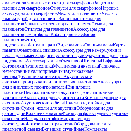
смартфонов
Защитные стекла для смартфонов
Защитные
пленки для смартфонов
Стилусы для смартфонов
Игровые
аксессуары для смартфонов
Чехлы для планшетов
Чехлы с
клавиатурой для планшетов
Защитные стекла для
планшетов
Защитные пленки для планшетов
Сумки для
планшетов
Стилусы для планшетов
Аксессуары для
планшетов, смартфонов
Кабели для телефонов,
планшетов
Фото,
видеосъемка
Фотоаппараты
Видеокамеры
Экшн-камеры
Карты
памяти
Объективы
Вспышки
Аксессуары для камер
Сумки и
чехлы для камер
Зарядные устройства, аккумуляторы для фото,
видеокамер
Аксессуары для объективов
Штативы
Цифровые
фоторамки
Аудиотехника
Мультимедиа акустика
Радиочасы,
метеостанции
Радиоприемники
Музыкальные
центры
Домашние кинотеатры
Акустические
системы
Проигрыватели виниловых пластинок
Аксессуары
для виниловых проигрывателей
Виниловые
пластинки
Инсталляционная акустика
Трансляционные
усилители
Аксессуары для аудиотехники
Комплектующие для
акустики
Акустические кабели
Подставки, стойки для
акустики
Сумки, чехлы для акустики
Оборудование для
фотостудии
Кольцевые лампы
Фоны для фотостудии
Студийное
освещение
Насадки светоформирующие для
фотостудии
Фотозонты, отражатели
Оборудование для
предметной съемки
Вспышки студийные
Комплекты