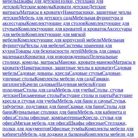
мебель
Шкафы для детской
Полки, стеллажи для
детской
Детские комоды
Кровати детские
Детские
матрасы
Матрасы в кроватку
Наматрасники, защитные чехлы
детские
Мебель для детского сада
Мебельная фурнитура и
аксессуары
Комплектующие для столов
Комплектующие для
стульев
Комплектующие для кроватей и кроваток
Аксессуары
для мебели
Комплектующие для мягкой
мебели
Комплектующие для корпусной мебели
Мебельная
фурнитура
Чехлы для мебели
Системы хранения для
кухни
Товары для безопасности детей
Мебель для самых
маленьких
Кроватки для новорожденных
Пеленальные
столики, комоды, матрасы
Манежи, кровати-манежи
Матрасы в
кроватку
Наматрасники, защитные чехлы в кроватку
Садовая
мебель
Садовые диваны, кресла
Садовые стулья
Садовые,
уличные столы
Комплекты мебели для сада
Гамаки,
шезлонги
Качели садовые
Надувная мебель
Кухни
походные
Столы для сада
Мебель для учебы
Столы, стулья
детские
Письменные столы
Растущие столы и парты
Растущие
кресла и стулья для учебы
Мебель для бани и сауны
Стулья,
табуретки, подставки для бани
Скамьи для бани
Столы для
бани
Журнальные столики для бани
Мебель для кабинета и
офиса
Столы офисные, компьютерные
Кресла, стулья для
офиса
Мягкая мебель для офиса
Шкафы офисные
Стеллажи,
полки для документов
Офисные тумбы
Комплекты мебели для
кабинета
Мебель для лоджии и балкона
Комплекты мебели для