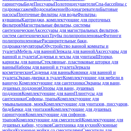
гарнитуры
Биде
Писсуары
Полотенцесушители
Спа-бассейны с
гидромассажем
Водоснабжение
Водонагреватели
Бытовые
насосы
Проточные фильтры для воды
Фильтры-
кувшины
Картриджи, комплектующие для проточных
фильтров
Магистральные фильтры, системы
сантехнические
Аксессуары для магистральных фильтров,
систем сантехнических
Трубы полипропиленовые
Фитинги
полипропиленовые
Расширительные баки,
гидроаккумуляторы
Обустройство ванной комнаты и
туалета
Мебель для ванной
Зеркала для ванной
Аксессуары для
ванной и туалета
Сиденья и чехлы для унитаза
Шторки,
карнизы для ванны
Стеклянные, пластиковые шторки для
ванны
Наборы для ванной и туалета
Зеркала
косметические
Сиденья для ванны
Коврики для ванной и
туалета
Экран-дверки в туалет
Комплектующие для мебели в
ванную
Комплектующие для сантехники
Экраны для ванн,
душевых поддонов
Опоры для ванн, душевых
поддонов
Комплектующие для ванн
Плинтусы для
сантехники
Сифоны, трапы
Комплектующие для
умывальников, моек
Комплектующие для унитазов, писсуаров,
биде
Бачки для унитазов
Комплектующие для душевых
гарнитуров
Комплектующие для сифонов,
трапов
Комплектующие для смесителей
Комплектующие для
душевых кабин, уголков
Сантехника для кухни
Кухонные
мойки
Кухонные мойки со смесителями
Смесители для