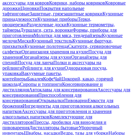
аксессуары для ковров
Коврики, наборы ковриков
Ковровые
дорожки
Циновки
Покрытия напольные
тафтинговые
Защитные, грязезащитные коврики
Кухонные
принадлежности
Кухонные приборы
Терки,
овощерезки
Разделочные доски
Кухонные термометры,
таймеры
Дуршлаги, сита, воронки
Формы, приборы для
приготовления
Молотки для мяса, тендерайзеры
Кухонные
мелочи
Миски
Кухонный текстиль
Кухонные фартуки,
прихватки
Кухонные полотенца
Скатерти, сервировочные
салфетки
Организация хранения на кухне
Посуда для
хранения
Органайзеры для кухни
Органайзеры для
специй
Посуда для ланча
Полки и аксессуары на
рейлинги
Рейлинги для кухни
Одноразовая посуда,
упаковка
Вакуумные пакеты,
контейнеры
Бакалея
Кофе
Чай
Цикорий, какао, горячий
шоколад
Сиропы и топпинги
Консервирование и
дистилляция
Автоклавы для консервирования
Аксессуары для
консервирования
Приспособления для
консервирования
Открывалки
Пивоварни
Емкости для
брожения
Ингредиенты для приготовления алкогольных
напитков
Аксессуары для приготовления и хранения
алкогольных напитков
Комплектующие для
дистилляторов
Прессы, дробилки для виноделия и
пивоварения
Дистилляторы бытовые
Уборочный
инвентарь
Швабры, насадки
Ведра, тазы для уборки
Наборы