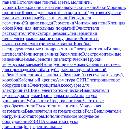
панели
Потолочные плиты
Багеты, молдинги,
уголки
Лакокрасочные материалы
Краски
Эмали
Лаки
Морилки,
пропитки
Колеры для краски
Растворители
Грунтовки
Краски,
эмали аэрозольные
Краски, эмали
Пены, клеи,
герметики
Жидкие гвозди
Герметики
Монтажная пена
Клеи для
обоев
Клеи для напольных покрытий
Очистители,
растворители
Фиксаторы резьбы
Клеи
Герметики,
пены
Электромонтажное оборудование
Розетки и
выключатели
Электрические звонки
Коробки
распределительные и подрозетники
Электропатроны
Вилки,
штепсели
Молниеприемники
Заземление
Электромонтажные
изделия
Клеммы
Средства диэлектрические
Трубки
термоусаживаемые
Изолирующие зажимы
Кабель и системы
для прокладки
Короба, трубы, металлорукав
Силовой
кабель
Наконечники, гильзы кабельные
Аксессуары для труб,
коробов
Кабельный крепеж
Арматура СИП
Электрощитовое
оборудование
Электрощиты
Аксессуары для
электрощита
Шины электротехнические
Выключатели
путевые, концевые
Трансформаторы
Аппаратура
управления
Рубильники
Предохранители
Частотные
преобразователи
Пускатели магнитные
Модульная
автоматика
Выключатели автоматические
Реле
Выключатели
нагрузки
Контакторы
Дополнительное модульное
оборудование
УЗИП
Автоматика пуска
двигателя
Дифференциальные