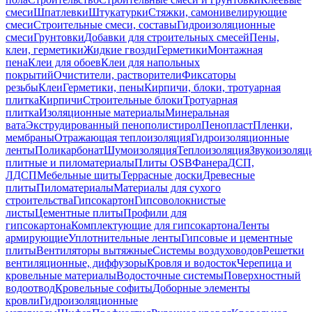
смеси
Шпатлевки
Штукатурки
Стяжки, самонивелирующие
смеси
Строительные смеси, составы
Гидроизоляционные
смеси
Грунтовки
Добавки для строительных смесей
Пены,
клеи, герметики
Жидкие гвозди
Герметики
Монтажная
пена
Клеи для обоев
Клеи для напольных
покрытий
Очистители, растворители
Фиксаторы
резьбы
Клеи
Герметики, пены
Кирпичи, блоки, тротуарная
плитка
Кирпичи
Строительные блоки
Тротуарная
плитка
Изоляционные материалы
Минеральная
вата
Экструдированный пенополистирол
Пенопласт
Пленки,
мембраны
Отражающая теплоизоляция
Гидроизоляционные
ленты
Поликарбонат
Шумоизоляция
Теплоизоляция
Звукоизоляц
плитные и пиломатериалы
Плиты OSB
Фанера
ДСП,
ЛДСП
Мебельные щиты
Террасные доски
Древесные
плиты
Пиломатериалы
Материалы для сухого
строительства
Гипсокартон
Гипсоволокнистые
листы
Цементные плиты
Профили для
гипсокартона
Комплектующие для гипсокартона
Ленты
армирующие
Уплотнительные ленты
Гипсовые и цементные
плиты
Вентиляторы вытяжные
Системы воздуховодов
Решетки
вентиляционные, диффузоры
Кровля и водосток
Черепица и
кровельные материалы
Водосточные системы
Поверхностный
водоотвод
Кровельные софиты
Доборные элементы
кровли
Гидроизоляционные