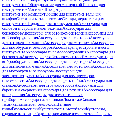
инструментов
Оборудование для мастерской
Тележки для
инструментов
Магниты
Шкафы для
инструментов
Комплектующие для инструментальных
шкафов
Стеллажи металлические
Стенды, держатели для
инструментов
Поддоны для инструментов
Аксессуары для
силовой и строительной техники
Аксессуары для
бензорезов
Аксессуары для бетоносмесителей
Аксессуары для
виброоборудования
Аксессуары для генераторов
Аксессуары
для затирочных машин
Аксессуары для мотопомп
Аксессуары
для мотобуров и бензобуров
Аксессуары для строительного
инструмента
Аксессуары пневмооборудования
Аксессуары для
бензорезов
Аксессуары для бетоносмесителей
Аксессуары для
виброоборудования
Аксессуары для генераторов
Аксессуары
для затирочных машин
Аксессуары для мотопомп
Аксессуары
для мотобуров и бензобуров
Аксессуары для
электроинструмента
Аксессуары для компрессоров,
пневмосистем
Аксессуары для сварки, пайки
Аксессуары для
станков
Аксессуары для стружкоотсосов
Аксессуары для
бурения и сверления
Аксессуары для резания
Аксессуары для
шлифования
Аксессуары для измерительных
приборов
Аксессуары для станков
Дом и сад
Садовая
техника
Триммеры, бензокосы
Цепные
пилы
Газонокосилки
Культиваторы, мотоблоки
Кусторезы,
садовые ножницы
Садовые, кормовые измельчители
Садовые