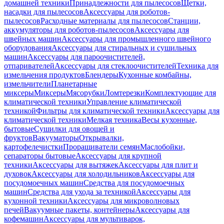
домашней техники
Принадлежности для пылесосов
Щетки,
насадки для пылесосов
Аксессуары для роботов-
пылесосов
Расходные материалы для пылесосов
Станции,
аккумуляторы для роботов-пылесосов
Аксессуары для
швейных машин
Аксессуары для промышленного швейного
оборудования
Аксессуары для стиральных и сушильных
машин
Аксессуары для пароочистителей,
отпаривателей
Аксессуары для стеклоочистителей
Техника для
измельчения продуктов
Блендеры
Кухонные комбайны,
измельчители
Планетарные
миксеры
Миксеры
Мясорубки
Ломтерезки
Комплектующие для
климатической техники
Управление климатической
техникой
Фильтры для климатической техники
Аксессуары для
климатической техники
Мелкая техника
Весы кухонные,
бытовые
Сушилки для овощей и
фруктов
Вакууматоры
Открывалки,
картофелечистки
Проращиватели семян
Маслобойки,
сепараторы бытовые
Аксессуары для крупной
техники
Аксессуары для вытяжек
Аксессуары для плит и
духовок
Аксессуары для холодильников
Аксессуары для
посудомоечных машин
Средства для посудомоечных
машин
Средства для ухода за техникой
Аксессуары для
кухонной техники
Аксессуары для микроволновых
печей
Вакуумные пакеты, контейнеры
Аксессуары для
кофемашин
Аксессуары для мультиварок,