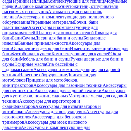
сада
Парники
Теплицы
Комплектующие для теплиц
Модульные
грядки
Садовые компостеры
Уничтожители, отпугиватели
насекомых и грызунов
Автоматизация и контроль
полива
Аксессуары и комплектующие для поливочного
оборудования
Укрывные материалы
Бочки, баки
пластиковые
Аксессуары и комплектующие для
опрыскивателей
Шланги для опрыскивателей
Товары для
бани
Бани
Сауны
Двери для бани и сауны
Бондарные
изделия
Банные принадлежности
Аксессуары для
бани
Оснащение и декор для бани
Измерительные приборы для
бани
Фитобочки, купели
Комплектующие для купелей
Окна
для бани
Мебель для бани и сауны
Ручки дверные для бани и
сауны
Эфирные масла
Спа-бассейны с
гидромассажем
Аксессуары и комплектующие для садовой
техники
Навесное оборудование
Двигатели для
мотоблоков
Прицепы для мотоблоков,
минитракторов
Аксессуары для газонной техники
Аксессуары
для цепных пил
Аксессуары для садовой техники
Аксессуары
для кусторезов, ножниц садовых
Моторные масла для садовой
техники
Аксессуары для аэратоторов и
скарификаторов
Аксессуары для культиваторов и
мотоблоков
Аксессуары для воздуходувок
Аксессуары для
газонокосилок
Аксессуары для бензокос и
триммеров
Аксессуары для моек высокого
давления
Аксессуары и комплектующие для