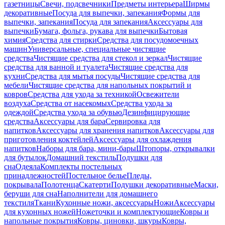
газетницы
Свечи, подсвечники
Предметы интерьера
Ширмы
декоративные
Посуда для выпечки, запекания
Формы для
выпечки, запекания
Посуда для запекания
Аксессуары для
выпечки
Бумага, фольга, рукава для выпечки
Бытовая
химия
Средства для стирки
Средства для посудомоечных
машин
Универсальные, специальные чистящие
средства
Чистящие средства для стекол и зеркал
Чистящие
средства для ванной и туалета
Чистящие средства для
кухни
Средства для мытья посуды
Чистящие средства для
мебели
Чистящие средства для напольных покрытий и
ковров
Средства для ухода за техникой
Освежители
воздуха
Средства от насекомых
Средства ухода за
одеждой
Средства ухода за обувью
Дезинфицирующие
средства
Аксессуары для бара
Сервировка для
напитков
Аксессуары для хранения напитков
Аксессуары для
приготовления коктейлей
Аксессуары для охлаждения
напитков
Наборы для бара, мини-бары
Штопоры, открывалки
для бутылок
Домашний текстиль
Подушки для
сна
Одеяла
Комплекты постельных
принадлежностей
Постельное белье
Пледы,
покрывала
Полотенца
Скатерти
Подушки декоративные
Маски,
беруши для сна
Наполнители для домашнего
текстиля
Ткани
Кухонные ножи, аксессуары
Ножи
Аксессуары
для кухонных ножей
Ножеточки и комплектующие
Ковры и
напольные покрытия
Ковры, циновки, шкуры
Ковры,