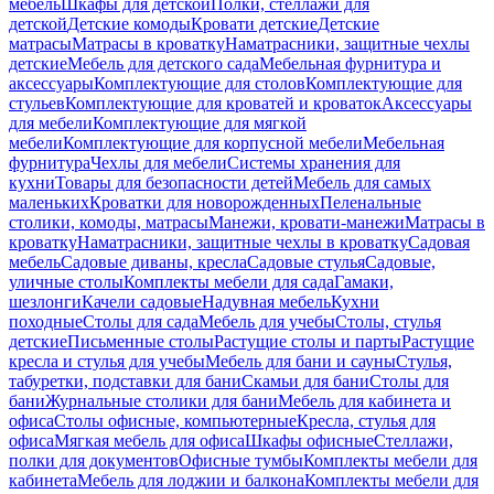
мебель
Шкафы для детской
Полки, стеллажи для
детской
Детские комоды
Кровати детские
Детские
матрасы
Матрасы в кроватку
Наматрасники, защитные чехлы
детские
Мебель для детского сада
Мебельная фурнитура и
аксессуары
Комплектующие для столов
Комплектующие для
стульев
Комплектующие для кроватей и кроваток
Аксессуары
для мебели
Комплектующие для мягкой
мебели
Комплектующие для корпусной мебели
Мебельная
фурнитура
Чехлы для мебели
Системы хранения для
кухни
Товары для безопасности детей
Мебель для самых
маленьких
Кроватки для новорожденных
Пеленальные
столики, комоды, матрасы
Манежи, кровати-манежи
Матрасы в
кроватку
Наматрасники, защитные чехлы в кроватку
Садовая
мебель
Садовые диваны, кресла
Садовые стулья
Садовые,
уличные столы
Комплекты мебели для сада
Гамаки,
шезлонги
Качели садовые
Надувная мебель
Кухни
походные
Столы для сада
Мебель для учебы
Столы, стулья
детские
Письменные столы
Растущие столы и парты
Растущие
кресла и стулья для учебы
Мебель для бани и сауны
Стулья,
табуретки, подставки для бани
Скамьи для бани
Столы для
бани
Журнальные столики для бани
Мебель для кабинета и
офиса
Столы офисные, компьютерные
Кресла, стулья для
офиса
Мягкая мебель для офиса
Шкафы офисные
Стеллажи,
полки для документов
Офисные тумбы
Комплекты мебели для
кабинета
Мебель для лоджии и балкона
Комплекты мебели для