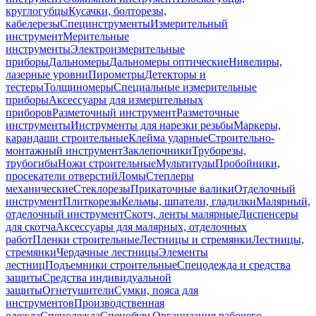
круглогубцы
Кусачки, болторезы,
кабелерезы
Специнструменты
Измерительный
инструмент
Мерительные
инструменты
Электроизмерительные
приборы
Дальномеры
Дальномеры оптические
Нивелиры,
лазерные уровни
Пирометры
Детекторы и
тестеры
Толщиномеры
Специальные измерительные
приборы
Аксессуары для измерительных
приборов
Разметочный инструмент
Разметочные
инструменты
Инструменты для нарезки резьбы
Маркеры,
карандаши строительные
Клейма ударные
Строительно-
монтажный инструмент
Заклепочники
Труборезы,
трубогибы
Ножи строительные
Мультитулы
Пробойники,
просекатели отверстий
Ломы
Степлеры
механические
Стеклорезы
Прикаточные валики
Отделочный
инструмент
Плиткорезы
Кельмы, шпатели, гладилки
Малярный,
отделочный инструмент
Скотч, ленты малярные
Диспенсеры
для скотча
Аксессуары для малярных, отделочных
работ
Пленки строительные
Лестницы и стремянки
Лестницы,
стремянки
Чердачные лестницы
Элементы
лестниц
Подъемники строительные
Спецодежда и средства
защиты
Средства индивидуальной
защиты
Огнетушители
Сумки, пояса для
инструментов
Производственная
одежда
Спецодежда
Спецобувь
Организация рабочего