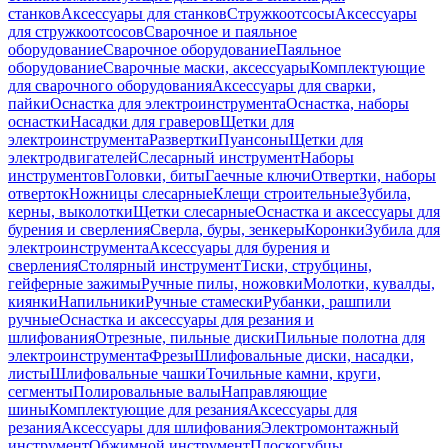
станков
Аксессуары для станков
Стружкоотсосы
Аксессуары
для стружкоотсосов
Сварочное и паяльное
оборудование
Сварочное оборудование
Паяльное
оборудование
Сварочные маски, аксессуары
Комплектующие
для сварочного оборудования
Аксессуары для сварки,
пайки
Оснастка для электроинструмента
Оснастка, наборы
оснастки
Насадки для граверов
Щетки для
электроинструмента
Развертки
Пуансоны
Щетки для
электродвигателей
Слесарный инструмент
Наборы
инструментов
Головки, биты
Гаечные ключи
Отвертки, наборы
отверток
Ножницы слесарные
Клещи строительные
Зубила,
керны, выколотки
Щетки слесарные
Оснастка и аксессуары для
бурения и сверления
Сверла, буры, зенкеры
Коронки
Зубила для
электроинструмента
Аксессуары для бурения и
сверления
Столярный инструмент
Тиски, струбцины,
гейферные зажимы
Ручные пилы, ножовки
Молотки, кувалды,
киянки
Напильники
Ручные стамески
Рубанки, рашпили
ручные
Оснастка и аксессуары для резания и
шлифования
Отрезные, пильные диски
Пильные полотна для
электроинструмента
Фрезы
Шлифовальные диски, насадки,
листы
Шлифовальные чашки
Точильные камни, круги,
сегменты
Полировальные валы
Направляющие
шины
Комплектующие для резания
Аксессуары для
резания
Аксессуары для шлифования
Электромонтажный
инструмент
Обжимной инструмент
Плоскогубцы,