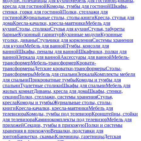
модули
Столешницы для кухни
Мебель для гостиной
Диваны,
кресла для гостиной
Комоды, тумбы для гостиной
Шкафы,
стенки, горки для гостиной
Полки, стеллажи для
гостиной
Журнальные столы, столы-книги
Кресла, стулья для
дома
Кресла-качалки, кресла-маятники
Мебель для
кухни
Столы, столики
Стулья для кухни
Стулья, табуреты
барные
Кухонный гарнитур
Кухонные модули
Кухонные
уголки, диваны
Стульчики для кормления
Системы хранения
для кухни
Мебель для ванной
Тумбы, консоли для
ванной
Шкафы, пеналы для ванной
Шкафчики, полки для
ванной
Зеркала для ванной
Аксессуары для ванной
Мебель-
трансформер
Мебель-трансформер
Кровати-
трансформеры
Детские кроватки-трансформеры
Столы-
трансформеры
Мебель для спальни
Зеркала
Комплекты мебели
для спальни
Прикроватные тумбы
Комоды и тумбы для
спальни
Туалетные столики
Шкафы для спальни
Мебель для
жилых комнат
Диваны, кресла для дома
Шкафы, стенки,
секции
Полки, стеллажи, системы хранения
Стулья,
кресла
Комоды и тумбы
Журнальные столы, столы-
книги
Кресла-качалки, кресла-маятники
Мебель для
телевизора
Комоды, тумбы под телевизор
Кронштейны, стойки
для телевизора
Каминокомплекты под телевизор
Мебель для
прихожей
Секции, тумбы в прихожую
Полки и системы
хранения в прихожую
Вешалки, подставки для
зонтов
Банкетки, скамьи
Ключницы, газетницы
Детская