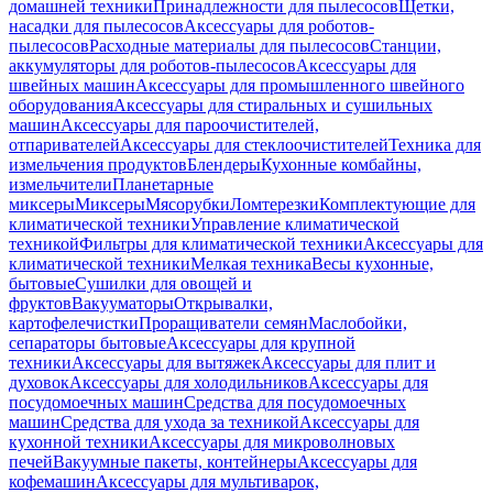
домашней техники
Принадлежности для пылесосов
Щетки,
насадки для пылесосов
Аксессуары для роботов-
пылесосов
Расходные материалы для пылесосов
Станции,
аккумуляторы для роботов-пылесосов
Аксессуары для
швейных машин
Аксессуары для промышленного швейного
оборудования
Аксессуары для стиральных и сушильных
машин
Аксессуары для пароочистителей,
отпаривателей
Аксессуары для стеклоочистителей
Техника для
измельчения продуктов
Блендеры
Кухонные комбайны,
измельчители
Планетарные
миксеры
Миксеры
Мясорубки
Ломтерезки
Комплектующие для
климатической техники
Управление климатической
техникой
Фильтры для климатической техники
Аксессуары для
климатической техники
Мелкая техника
Весы кухонные,
бытовые
Сушилки для овощей и
фруктов
Вакууматоры
Открывалки,
картофелечистки
Проращиватели семян
Маслобойки,
сепараторы бытовые
Аксессуары для крупной
техники
Аксессуары для вытяжек
Аксессуары для плит и
духовок
Аксессуары для холодильников
Аксессуары для
посудомоечных машин
Средства для посудомоечных
машин
Средства для ухода за техникой
Аксессуары для
кухонной техники
Аксессуары для микроволновых
печей
Вакуумные пакеты, контейнеры
Аксессуары для
кофемашин
Аксессуары для мультиварок,