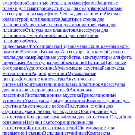
смартфонов
Защитные стекла для смартфонов
Защитные
пленки для смартфонов
Стилусы для смартфонов
Игровые
аксессуары для смартфонов
Чехлы для планшетов
Чехлы с
клавиатурой для планшетов
Защитные стекла для
планшетов
Защитные пленки для планшетов
Сумки для
планшетов
Стилусы для планшетов
Аксессуары для
планшетов, смартфонов
Кабели для телефонов,
планшетов
Фото,
видеосъемка
Фотоаппараты
Видеокамеры
Экшн-камеры
Карты
памяти
Объективы
Вспышки
Аксессуары для камер
Сумки и
чехлы для камер
Зарядные устройства, аккумуляторы для фото,
видеокамер
Аксессуары для объективов
Штативы
Цифровые
фоторамки
Аудиотехника
Мультимедиа акустика
Радиочасы,
метеостанции
Радиоприемники
Музыкальные
центры
Домашние кинотеатры
Акустические
системы
Проигрыватели виниловых пластинок
Аксессуары
для виниловых проигрывателей
Виниловые
пластинки
Инсталляционная акустика
Трансляционные
усилители
Аксессуары для аудиотехники
Комплектующие для
акустики
Акустические кабели
Подставки, стойки для
акустики
Сумки, чехлы для акустики
Оборудование для
фотостудии
Кольцевые лампы
Фоны для фотостудии
Студийное
освещение
Насадки светоформирующие для
фотостудии
Фотозонты, отражатели
Оборудование для
предметной съемки
Вспышки студийные
Комплекты