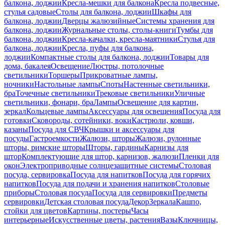
балкона, лоджии
Кресла-мешки для балкона
Кресла подвесные,
стулья садовые
Столы для балкона, лоджии
Шкафы для
балкона, лоджии
Дверцы жалюзийные
Системы хранения для
балкона, лоджии
Журнальные столы, столы-книги
Тумбы для
балкона, лоджии
Кресла-качалки, кресла-маятники
Стулья для
балкона, лоджии
Кресла, пуфы для балкона,
лоджии
Компактные столы для балкона, лоджии
Товары для
дома, бакалея
Освещение
Люстры, потолочные
светильники
Торшеры
Прикроватные лампы,
ночники
Настольные лампы
Споты
Настенные светильники,
бра
Точечные светильники
Трековые светильники
Уличные
светильники, фонари, бра
Лампы
Освещение для картин,
зеркал
Кольцевые лампы
Аксессуары для освещения
Посуда для
готовки
Сковороды, сотейники, воки
Кастрюли, ковши,
казаны
Посуда для СВЧ
Крышки и аксессуары для
посуды
Гастроемкости
Жалюзи, шторы
Жалюзи, рулонные
шторы, римские шторы
Шторы, гардины
Карнизы для
штор
Комплектующие для штор, карнизов, жалюзи
Пленки для
окон
Электроприводные солнцезащитные системы
Столовая
посуда, сервировка
Посуда для напитков
Посуда для горячих
напитков
Посуда для подачи и хранения напитков
Столовые
приборы
Столовая посуда
Посуда для сервировки
Предметы
сервировки
Детская столовая посуда
Декор
Зеркала
Кашпо,
стойки для цветов
Картины, постеры
Часы
интерьерные
Искусственные цветы, растения
Вазы
Ключницы,