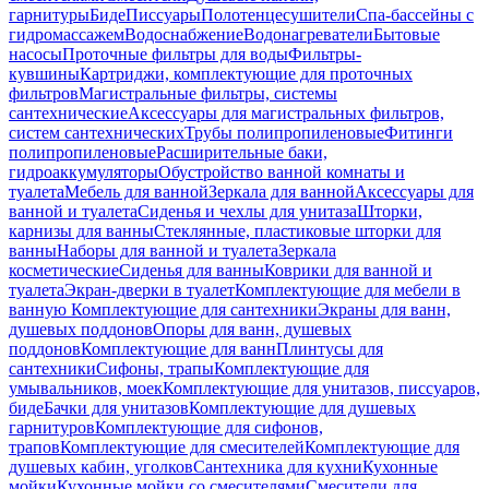
гарнитуры
Биде
Писсуары
Полотенцесушители
Спа-бассейны с
гидромассажем
Водоснабжение
Водонагреватели
Бытовые
насосы
Проточные фильтры для воды
Фильтры-
кувшины
Картриджи, комплектующие для проточных
фильтров
Магистральные фильтры, системы
сантехнические
Аксессуары для магистральных фильтров,
систем сантехнических
Трубы полипропиленовые
Фитинги
полипропиленовые
Расширительные баки,
гидроаккумуляторы
Обустройство ванной комнаты и
туалета
Мебель для ванной
Зеркала для ванной
Аксессуары для
ванной и туалета
Сиденья и чехлы для унитаза
Шторки,
карнизы для ванны
Стеклянные, пластиковые шторки для
ванны
Наборы для ванной и туалета
Зеркала
косметические
Сиденья для ванны
Коврики для ванной и
туалета
Экран-дверки в туалет
Комплектующие для мебели в
ванную
Комплектующие для сантехники
Экраны для ванн,
душевых поддонов
Опоры для ванн, душевых
поддонов
Комплектующие для ванн
Плинтусы для
сантехники
Сифоны, трапы
Комплектующие для
умывальников, моек
Комплектующие для унитазов, писсуаров,
биде
Бачки для унитазов
Комплектующие для душевых
гарнитуров
Комплектующие для сифонов,
трапов
Комплектующие для смесителей
Комплектующие для
душевых кабин, уголков
Сантехника для кухни
Кухонные
мойки
Кухонные мойки со смесителями
Смесители для