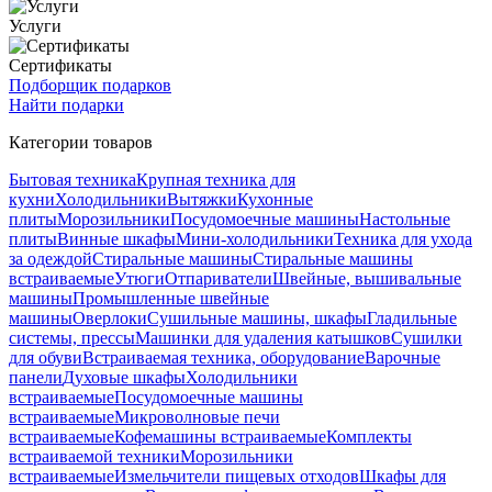
Услуги
Сертификаты
Подборщик подарков
Найти подарки
Категории товаров
Бытовая техника
Крупная техника для
кухни
Холодильники
Вытяжки
Кухонные
плиты
Морозильники
Посудомоечные машины
Настольные
плиты
Винные шкафы
Мини-холодильники
Техника для ухода
за одеждой
Стиральные машины
Стиральные машины
встраиваемые
Утюги
Отпариватели
Швейные, вышивальные
машины
Промышленные швейные
машины
Оверлоки
Сушильные машины, шкафы
Гладильные
системы, прессы
Машинки для удаления катышков
Сушилки
для обуви
Встраиваемая техника, оборудование
Варочные
панели
Духовые шкафы
Холодильники
встраиваемые
Посудомоечные машины
встраиваемые
Микроволновые печи
встраиваемые
Кофемашины встраиваемые
Комплекты
встраиваемой техники
Морозильники
встраиваемые
Измельчители пищевых отходов
Шкафы для