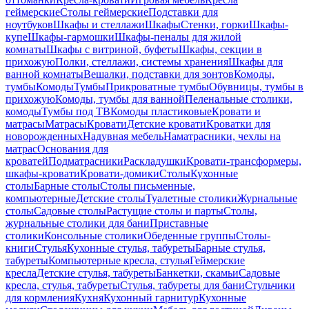
геймерские
Столы геймерские
Подставки для
ноутбуков
Шкафы и стеллажи
Шкафы
Стенки, горки
Шкафы-
купе
Шкафы-гармошки
Шкафы-пеналы для жилой
комнаты
Шкафы с витриной, буфеты
Шкафы, секции в
прихожую
Полки, стеллажи, системы хранения
Шкафы для
ванной комнаты
Вешалки, подставки для зонтов
Комоды,
тумбы
Комоды
Тумбы
Прикроватные тумбы
Обувницы, тумбы в
прихожую
Комоды, тумбы для ванной
Пеленальные столики,
комоды
Тумбы под ТВ
Комоды пластиковые
Кровати и
матрасы
Матрасы
Кровати
Детские кровати
Кроватки для
новорожденных
Надувная мебель
Наматрасники, чехлы на
матрас
Основания для
кроватей
Подматрасники
Раскладушки
Кровати-трансформеры,
шкафы-кровати
Кровати-домики
Столы
Кухонные
столы
Барные столы
Столы письменные,
компьютерные
Детские столы
Туалетные столики
Журнальные
столы
Садовые столы
Растущие столы и парты
Столы,
журнальные столики для бани
Приставные
столики
Консольные столики
Обеденные группы
Столы-
книги
Стулья
Кухонные стулья, табуреты
Барные стулья,
табуреты
Компьютерные кресла, стулья
Геймерские
кресла
Детские стулья, табуреты
Банкетки, скамьи
Садовые
кресла, стулья, табуреты
Стулья, табуреты для бани
Стульчики
для кормления
Кухня
Кухонный гарнитур
Кухонные