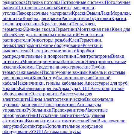
радиаторов
Отделка потолка
Потолочные системы
Потолочные
панели
Потолочные плиты
Багеты, молдинги,
уголки
Лакокрасочные материалы
Краски
Эмали
Лаки
Морилки,
пропитки
Колеры для краски
Растворители
Грунтовки
Краски,
эмали аэрозольные
Краски, эмали
Пены, клеи,
герметики
Жидкие гвозди
Герметики
Монтажная пена
Клеи для
обоев
Клеи для напольных покрытий
Очистители,
растворители
Фиксаторы резьбы
Клеи
Герметики,
пены
Электромонтажное оборудование
Розетки и
выключатели
Электрические звонки
Коробки
распределительные и подрозетники
Электропатроны
Вилки,
штепсели
Молниеприемники
Заземление
Электромонтажные
изделия
Клеммы
Средства диэлектрические
Трубки
термоусаживаемые
Изолирующие зажимы
Кабель и системы
для прокладки
Короба, трубы, металлорукав
Силовой
кабель
Наконечники, гильзы кабельные
Аксессуары для труб,
коробов
Кабельный крепеж
Арматура СИП
Электрощитовое
оборудование
Электрощиты
Аксессуары для
электрощита
Шины электротехнические
Выключатели
путевые, концевые
Трансформаторы
Аппаратура
управления
Рубильники
Предохранители
Частотные
преобразователи
Пускатели магнитные
Модульная
автоматика
Выключатели автоматические
Реле
Выключатели
нагрузки
Контакторы
Дополнительное модульное
оборудование
УЗИП
Автоматика пуска