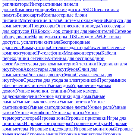
репликаторы
Интерактивные панели,
доски
Комплектующие
Жесткие диски, SSD
Оперативная
память
Видеокарты
Компьютерные блоки
питания
Материнские платы
Системы охлаждения
Корпуса для
компьютеров
Процессоры
Оптические приводы
Аксессуары
для корпусов ПК
Боксы, док-станции для накопителей
Сетевое
оборудование
Маршрутизаторы, DSL-модемы
Wi-Fi точки
доступа, усилители сигнала
Беспроводные
адаптеры
Коммутаторы
Сетевые адаптеры
Powerline
Сетевые
комплектующие
IP-телефония
Медиаконвертеры
Кабели,
переходники сетевые
Антенны для беспроводной
связи
Аксессуары для компьютерной техники
Подставки для
ноутбуков
Аксессуары для ноутбуков
Очки для
компьютера
Рюкзаки для ноутбуков
Сумки, чехлы для
ноутбуков
Средства для ухода за электроникой
Программное
обеспечение
Система Умный дом
Управление умным
домом
Умные колонки, станции
Умные камеры
видеонаблюдения
Умные датчики для дома
Умные
лампы
Умные выключатели
Умные розетки
Умные
светильники
Умные светодиодные ленты
Умные реле
Умные
замки
Умные домофоны
Умные карнизы
Умные
терморегуляторы
Игровая зона
Игровые приставки
Игры для
приставок
Игровые контроллеры
Игровые ноутбуки
Игровые
компьютеры
Игровые видеокарты
Игровые мониторы
Игровые
телевизоры
Игровые мыши
Игровые клавиатуры
Игровые