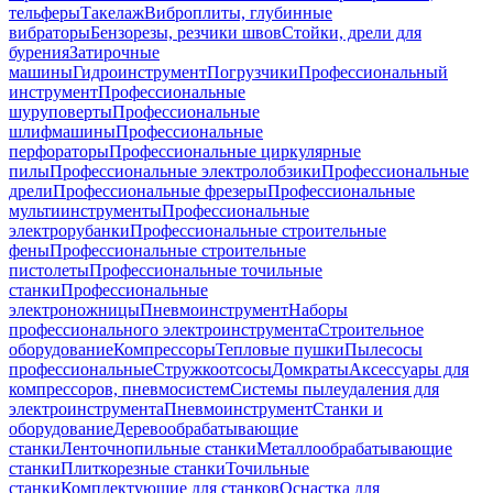
тельферы
Такелаж
Виброплиты, глубинные
вибраторы
Бензорезы, резчики швов
Стойки, дрели для
бурения
Затирочные
машины
Гидроинструмент
Погрузчики
Профессиональный
инструмент
Профессиональные
шуруповерты
Профессиональные
шлифмашины
Профессиональные
перфораторы
Профессиональные циркулярные
пилы
Профессиональные электролобзики
Профессиональные
дрели
Профессиональные фрезеры
Профессиональные
мультиинструменты
Профессиональные
электрорубанки
Профессиональные строительные
фены
Профессиональные строительные
пистолеты
Профессиональные точильные
станки
Профессиональные
электроножницы
Пневмоинструмент
Наборы
профессионального электроинструмента
Строительное
оборудование
Компрессоры
Тепловые пушки
Пылесосы
профессиональные
Стружкоотсосы
Домкраты
Аксессуары для
компрессоров, пневмосистем
Системы пылеудаления для
электроинструмента
Пневмоинструмент
Станки и
оборудование
Деревообрабатывающие
станки
Ленточнопильные станки
Металлообрабатывающие
станки
Плиткорезные станки
Точильные
станки
Комплектующие для станков
Оснастка для