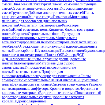
смеси
Шпатлевки
Штукатурки
Стяжки, самонивелирующие
смеси
Строительные смеси, составы
Гидроизоляционные
смеси
Грунтовки
Добавки для строительных смесей
Пены,
клеи, герметики
Жидкие гвозди
Герметики
Монтажная
пена
Клеи для обоев
Клеи для напольных
покрытий
Очистители, растворители
Фиксаторы
резьбы
Клеи
Герметики, пены
Кирпичи, блоки, тротуарная
плитка
Кирпичи
Строительные блоки
Тротуарная
плитка
Изоляционные материалы
Минеральная
вата
Экструдированный пенополистирол
Пенопласт
Пленки,
мембраны
Отражающая теплоизоляция
Гидроизоляционные
ленты
Поликарбонат
Шумоизоляция
Теплоизоляция
Звукоизоляц
плитные и пиломатериалы
Плиты OSB
Фанера
ДСП,
ЛДСП
Мебельные щиты
Террасные доски
Древесные
плиты
Пиломатериалы
Материалы для сухого
строительства
Гипсокартон
Гипсоволокнистые
листы
Цементные плиты
Профили для
гипсокартона
Комплектующие для гипсокартона
Ленты
армирующие
Уплотнительные ленты
Гипсовые и цементные
плиты
Вентиляторы вытяжные
Системы воздуховодов
Решетки
вентиляционные, диффузоры
Кровля и водосток
Черепица и
кровельные материалы
Водосточные системы
Поверхностный
водоотвод
Кровельные софиты
Доборные элементы
кровли
Гидроизоляционные