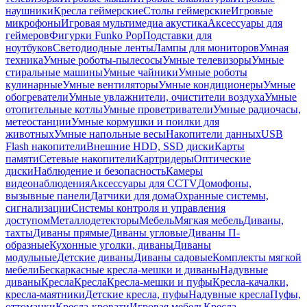
наушники
Кресла геймерские
Столы геймерские
Игровые
микрофоны
Игровая мультимедиа акустика
Аксессуары для
геймеров
Фигурки Funko Pop
Подставки для
ноутбуков
Светодиодные ленты
Лампы для мониторов
Умная
техника
Умные роботы-пылесосы
Умные телевизоры
Умные
стиральные машины
Умные чайники
Умные роботы
кулинарные
Умные вентиляторы
Умные кондиционеры
Умные
обогреватели
Умные увлажнители, очистители воздуха
Умные
отопительные котлы
Умные проветриватели
Умные радиочасы,
метеостанции
Умные кормушки и поилки для
животных
Умные напольные весы
Накопители данных
USB
Flash накопители
Внешние HDD, SSD диски
Карты
памяти
Сетевые накопители
Картридеры
Оптические
диски
Наблюдение и безопасность
Камеры
видеонаблюдения
Аксессуары для CCTV
Домофоны,
вызывные панели
Датчики для дома
Охранные системы,
сигнализации
Системы контроля и управления
доступом
Металлодетекторы
Мебель
Мягкая мебель
Диваны,
тахты
Диваны прямые
Диваны угловые
Диваны П-
образные
Кухонные уголки, диваны
Диваны
модульные
Детские диваны
Диваны садовые
Комплекты мягкой
мебели
Бескаркасные кресла-мешки и диваны
Надувные
диваны
Кресла
Кресла
Кресла-мешки и пуфы
Кресла-качалки,
кресла-маятники
Детские кресла, пуфы
Надувные кресла
Пуфы,
оттоманки
Кресла-кровати
Игровая мебель
Кресла