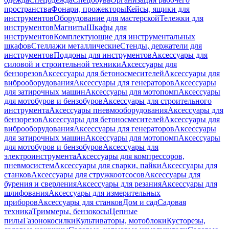
пространства
Фонари, прожекторы
Кейсы, ящики для
инструментов
Оборудование для мастерской
Тележки для
инструментов
Магниты
Шкафы для
инструментов
Комплектующие для инструментальных
шкафов
Стеллажи металлические
Стенды, держатели для
инструментов
Поддоны для инструментов
Аксессуары для
силовой и строительной техники
Аксессуары для
бензорезов
Аксессуары для бетоносмесителей
Аксессуары для
виброоборудования
Аксессуары для генераторов
Аксессуары
для затирочных машин
Аксессуары для мотопомп
Аксессуары
для мотобуров и бензобуров
Аксессуары для строительного
инструмента
Аксессуары пневмооборудования
Аксессуары для
бензорезов
Аксессуары для бетоносмесителей
Аксессуары для
виброоборудования
Аксессуары для генераторов
Аксессуары
для затирочных машин
Аксессуары для мотопомп
Аксессуары
для мотобуров и бензобуров
Аксессуары для
электроинструмента
Аксессуары для компрессоров,
пневмосистем
Аксессуары для сварки, пайки
Аксессуары для
станков
Аксессуары для стружкоотсосов
Аксессуары для
бурения и сверления
Аксессуары для резания
Аксессуары для
шлифования
Аксессуары для измерительных
приборов
Аксессуары для станков
Дом и сад
Садовая
техника
Триммеры, бензокосы
Цепные
пилы
Газонокосилки
Культиваторы, мотоблоки
Кусторезы,