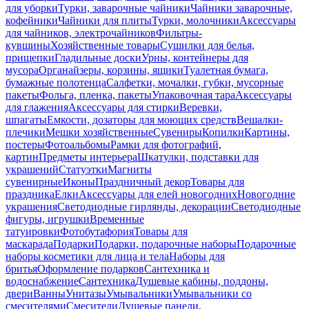
для уборки
Турки, заварочные чайники
Чайники заварочные,
кофейники
Чайники для плиты
Турки, молочники
Аксессуары
для чайников, электрочайников
Фильтры-
кувшины
Хозяйственные товары
Сушилки для белья,
прищепки
Гладильные доски
Урны, контейнеры для
мусора
Органайзеры, корзины, ящики
Туалетная бумага,
бумажные полотенца
Салфетки, мочалки, губки, мусорные
пакеты
Фольга, пленка, пакеты
Упаковочная тара
Аксессуары
для глажения
Аксессуары для стирки
Веревки,
шпагаты
Емкости, дозаторы для моющих средств
Вешалки-
плечики
Мешки хозяйственные
Сувениры
Копилки
Картины,
постеры
Фотоальбомы
Рамки для фотографий,
картин
Предметы интерьера
Шкатулки, подставки для
украшений
Статуэтки
Магниты
сувенирные
Иконы
Праздничный декор
Товары для
праздника
Елки
Аксессуары для елей новогодних
Новогодние
украшения
Светодиодные гирлянды, декорации
Светодиодные
фигуры, игрушки
Временные
татуировки
Фотобутафория
Товары для
маскарада
Подарки
Подарки, подарочные наборы
Подарочные
наборы косметики для лица и тела
Наборы для
бритья
Оформление подарков
Сантехника и
водоснабжение
Сантехника
Душевые кабины, поддоны,
двери
Ванны
Унитазы
Умывальники
Умывальники со
смесителями
Смесители
Душевые панели,