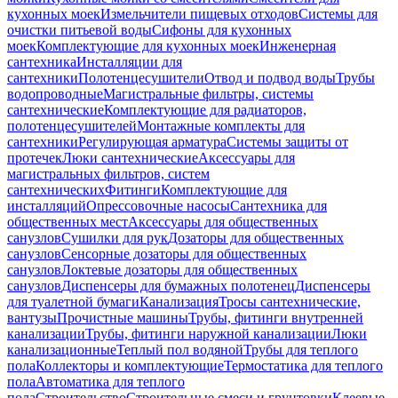
кухонных моек
Измельчители пищевых отходов
Системы для
очистки питьевой воды
Сифоны для кухонных
моек
Комплектующие для кухонных моек
Инженерная
сантехника
Инсталляции для
сантехники
Полотенцесушители
Отвод и подвод воды
Трубы
водопроводные
Магистральные фильтры, системы
сантехнические
Комплектующие для радиаторов,
полотенцесушителей
Монтажные комплекты для
сантехники
Регулирующая арматура
Системы защиты от
протечек
Люки сантехнические
Аксессуары для
магистральных фильтров, систем
сантехнических
Фитинги
Комплектующие для
инсталляций
Опрессовочные насосы
Сантехника для
общественных мест
Аксессуары для общественных
санузлов
Сушилки для рук
Дозаторы для общественных
санузлов
Сенсорные дозаторы для общественных
санузлов
Локтевые дозаторы для общественных
санузлов
Диспенсеры для бумажных полотенец
Диспенсеры
для туалетной бумаги
Канализация
Тросы сантехнические,
вантузы
Прочистные машины
Трубы, фитинги внутренней
канализации
Трубы, фитинги наружной канализации
Люки
канализационные
Теплый пол водяной
Трубы для теплого
пола
Коллекторы и комплектующие
Термостатика для теплого
пола
Автоматика для теплого
пола
Строительство
Строительные смеси и грунтовки
Клеевые