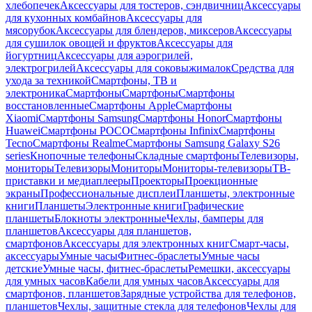
хлебопечек
Аксессуары для тостеров, сэндвичниц
Аксессуары
для кухонных комбайнов
Аксессуары для
мясорубок
Аксессуары для блендеров, миксеров
Аксессуары
для сушилок овощей и фруктов
Аксессуары для
йогуртниц
Аксессуары для аэрогрилей,
электрогрилей
Аксессуары для соковыжималок
Средства для
ухода за техникой
Смартфоны, ТВ и
электроника
Смартфоны
Смартфоны
Смартфоны
восстановленные
Смартфоны Apple
Смартфоны
Xiaomi
Смартфоны Samsung
Смартфоны Honor
Смартфоны
Huawei
Смартфоны POCO
Смартфоны Infinix
Смартфоны
Tecno
Смартфоны Realme
Смартфоны Samsung Galaxy S26
series
Кнопочные телефоны
Складные смартфоны
Телевизоры,
мониторы
Телевизоры
Мониторы
Мониторы-телевизоры
ТВ-
приставки и медиаплееры
Проекторы
Проекционные
экраны
Профессиональные дисплеи
Планшеты, электронные
книги
Планшеты
Электронные книги
Графические
планшеты
Блокноты электронные
Чехлы, бамперы для
планшетов
Аксессуары для планшетов,
смартфонов
Аксессуары для электронных книг
Смарт-часы,
аксессуары
Умные часы
Фитнес-браслеты
Умные часы
детские
Умные часы, фитнес-браслеты
Ремешки, аксессуары
для умных часов
Кабели для умных часов
Аксессуары для
смартфонов, планшетов
Зарядные устройства для телефонов,
планшетов
Чехлы, защитные стекла для телефонов
Чехлы для