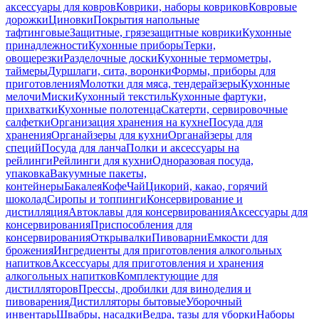
аксессуары для ковров
Коврики, наборы ковриков
Ковровые
дорожки
Циновки
Покрытия напольные
тафтинговые
Защитные, грязезащитные коврики
Кухонные
принадлежности
Кухонные приборы
Терки,
овощерезки
Разделочные доски
Кухонные термометры,
таймеры
Дуршлаги, сита, воронки
Формы, приборы для
приготовления
Молотки для мяса, тендерайзеры
Кухонные
мелочи
Миски
Кухонный текстиль
Кухонные фартуки,
прихватки
Кухонные полотенца
Скатерти, сервировочные
салфетки
Организация хранения на кухне
Посуда для
хранения
Органайзеры для кухни
Органайзеры для
специй
Посуда для ланча
Полки и аксессуары на
рейлинги
Рейлинги для кухни
Одноразовая посуда,
упаковка
Вакуумные пакеты,
контейнеры
Бакалея
Кофе
Чай
Цикорий, какао, горячий
шоколад
Сиропы и топпинги
Консервирование и
дистилляция
Автоклавы для консервирования
Аксессуары для
консервирования
Приспособления для
консервирования
Открывалки
Пивоварни
Емкости для
брожения
Ингредиенты для приготовления алкогольных
напитков
Аксессуары для приготовления и хранения
алкогольных напитков
Комплектующие для
дистилляторов
Прессы, дробилки для виноделия и
пивоварения
Дистилляторы бытовые
Уборочный
инвентарь
Швабры, насадки
Ведра, тазы для уборки
Наборы