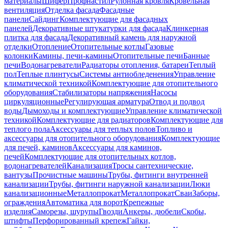
материалы
Шифер
Профнастил
Рулонная кровля
Кровельная
вентиляция
Отделка фасада
Фасадные
панели
Сайдинг
Комплектующие для фасадных
панелей
Декоративные штукатурки для фасада
Клинкерная
плитка для фасада
Декоративный камень для наружной
отделки
Отопление
Отопительные котлы
Газовые
колонки
Камины, печи-камины
Отопительные печи
Банные
печи
Водонагреватели
Радиаторы отопления, батареи
Теплый
пол
Теплые плинтусы
Системы антиобледенения
Управление
климатической техникой
Комплектующие для отопительного
оборудования
Стабилизаторы напряжения
Насосы
циркуляционные
Регулирующая арматура
Отвод и подвод
воды
Дымоходы и комплектующие
Управление климатической
техникой
Комплектующие для радиаторов
Комплектующие для
теплого пола
Аксессуары для теплых полов
Топливо и
аксессуары для отопительного оборудования
Комплектующие
для печей, каминов
Аксессуары для каминов,
печей
Комплектующие для отопительных котлов,
водонагревателей
Канализация
Тросы сантехнические,
вантузы
Прочистные машины
Трубы, фитинги внутренней
канализации
Трубы, фитинги наружной канализации
Люки
канализационные
Металлопрокат
Металлопрокат
Сваи
Заборы,
ограждения
Автоматика для ворот
Крепежные
изделия
Саморезы, шурупы
Гвозди
Анкеры, дюбели
Скобы,
штифты
Перфорированный крепеж
Гайки,