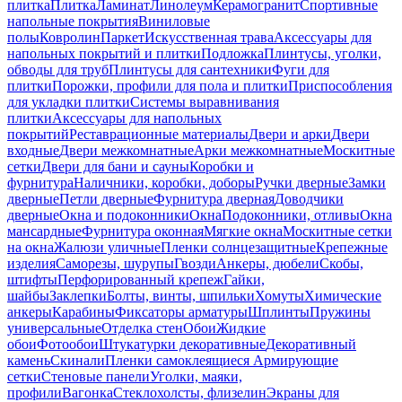
плитка
Плитка
Ламинат
Линолеум
Керамогранит
Спортивные
напольные покрытия
Виниловые
полы
Ковролин
Паркет
Искусственная трава
Аксессуары для
напольных покрытий и плитки
Подложка
Плинтусы, уголки,
обводы для труб
Плинтусы для сантехники
Фуги для
плитки
Порожки, профили для пола и плитки
Приспособления
для укладки плитки
Системы выравнивания
плитки
Аксессуары для напольных
покрытий
Реставрационные материалы
Двери и арки
Двери
входные
Двери межкомнатные
Арки межкомнатные
Москитные
сетки
Двери для бани и сауны
Коробки и
фурнитура
Наличники, коробки, доборы
Ручки дверные
Замки
дверные
Петли дверные
Фурнитура дверная
Доводчики
дверные
Окна и подоконники
Окна
Подоконники, отливы
Окна
мансардные
Фурнитура оконная
Мягкие окна
Москитные сетки
на окна
Жалюзи уличные
Пленки солнцезащитные
Крепежные
изделия
Саморезы, шурупы
Гвозди
Анкеры, дюбели
Скобы,
штифты
Перфорированный крепеж
Гайки,
шайбы
Заклепки
Болты, винты, шпильки
Хомуты
Химические
анкеры
Карабины
Фиксаторы арматуры
Шплинты
Пружины
универсальные
Отделка стен
Обои
Жидкие
обои
Фотообои
Штукатурки декоративные
Декоративный
камень
Скинали
Пленки самоклеящиеся
Армирующие
сетки
Стеновые панели
Уголки, маяки,
профили
Вагонка
Стеклохолсты, флизелин
Экраны для