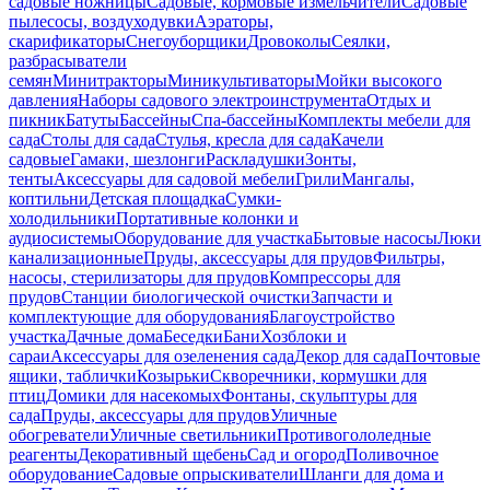
садовые ножницы
Садовые, кормовые измельчители
Садовые
пылесосы, воздуходувки
Аэраторы,
скарификаторы
Снегоуборщики
Дровоколы
Сеялки,
разбрасыватели
семян
Минитракторы
Миникультиваторы
Мойки высокого
давления
Наборы садового электроинструмента
Отдых и
пикник
Батуты
Бассейны
Спа-бассейны
Комплекты мебели для
сада
Столы для сада
Стулья, кресла для сада
Качели
садовые
Гамаки, шезлонги
Раскладушки
Зонты,
тенты
Аксессуары для садовой мебели
Грили
Мангалы,
коптильни
Детская площадка
Сумки-
холодильники
Портативные колонки и
аудиосистемы
Оборудование для участка
Бытовые насосы
Люки
канализационные
Пруды, аксессуары для прудов
Фильтры,
насосы, стерилизаторы для прудов
Компрессоры для
прудов
Станции биологической очистки
Запчасти и
комплектующие для оборудования
Благоустройство
участка
Дачные дома
Беседки
Бани
Хозблоки и
сараи
Аксессуары для озеленения сада
Декор для сада
Почтовые
ящики, таблички
Козырьки
Скворечники, кормушки для
птиц
Домики для насекомых
Фонтаны, скульптуры для
сада
Пруды, аксессуары для прудов
Уличные
обогреватели
Уличные светильники
Противогололедные
реагенты
Декоративный щебень
Сад и огород
Поливочное
оборудование
Садовые опрыскиватели
Шланги для дома и