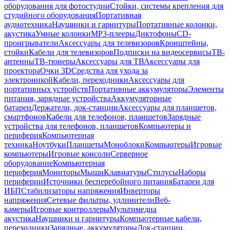
оборудования для фотостудии
Стойки, системы крепления для
студийного оборудования
Портативная
аудиотехника
Наушники и гарнитуры
Портативные колонки,
акустика
Умные колонки
MP3-плееры
Диктофоны
CD-
проигрыватели
Аксессуары для телевизоров
Кронштейны,
стойки
Кабели для телевизоров
Подписки на видеосервисы
ТВ-
антенны
ТВ-тюнеры
Аксессуары для ТВ
Аксессуары для
проектора
Очки 3D
Средства для ухода за
электроникой
Кабели, переходники
Аксессуары для
портативных устройств
Портативные аккумуляторы
Элементы
питания, зарядные устройства
Аккумуляторные
батареи
Держатели, док-станции
Аксессуары для планшетов,
смартфонов
Кабели для телефонов, планшетов
Зарядные
устройства для телефонов, планшетов
Компьютеры и
периферия
Компьютерная
техника
Ноутбуки
Планшеты
Моноблоки
Компьютеры
Игровые
компьютеры
Игровые консоли
Серверное
оборудование
Компьютерная
периферия
Мониторы
Мыши
Клавиатуры
Стилусы
Наборы
периферии
Источники бесперебойного питания
Батареи для
ИБП
Стабилизаторы напряжения
Инверторы
напряжения
Сетевые фильтры, удлинители
Веб-
камеры
Игровые контроллеры
Мультимедиа
акустика
Наушники и гарнитуры
Компьютерные кабели,
переходники
Зарядные, аккумуляторы
Док-станции,