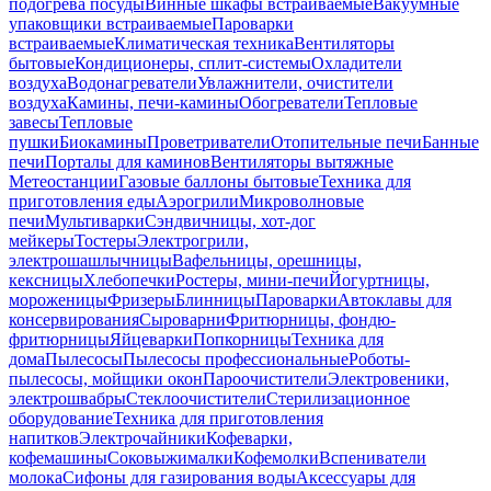
подогрева посуды
Винные шкафы встраиваемые
Вакуумные
упаковщики встраиваемые
Пароварки
встраиваемые
Климатическая техника
Вентиляторы
бытовые
Кондиционеры, сплит-системы
Охладители
воздуха
Водонагреватели
Увлажнители, очистители
воздуха
Камины, печи-камины
Обогреватели
Тепловые
завесы
Тепловые
пушки
Биокамины
Проветриватели
Отопительные печи
Банные
печи
Порталы для каминов
Вентиляторы вытяжные
Метеостанции
Газовые баллоны бытовые
Техника для
приготовления еды
Аэрогрили
Микроволновые
печи
Мультиварки
Сэндвичницы, хот-дог
мейкеры
Тостеры
Электрогрили,
электрошашлычницы
Вафельницы, орешницы,
кексницы
Хлебопечки
Ростеры, мини-печи
Йогуртницы,
мороженицы
Фризеры
Блинницы
Пароварки
Автоклавы для
консервирования
Сыроварни
Фритюрницы, фондю-
фритюрницы
Яйцеварки
Попкорницы
Техника для
дома
Пылесосы
Пылесосы профессиональные
Роботы-
пылесосы, мойщики окон
Пароочистители
Электровеники,
электрошвабры
Стеклоочистители
Стерилизационное
оборудование
Техника для приготовления
напитков
Электрочайники
Кофеварки,
кофемашины
Соковыжималки
Кофемолки
Вспениватели
молока
Сифоны для газирования воды
Аксессуары для