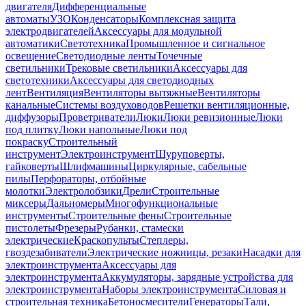
двигателя
Дифференциальные
автоматы
УЗО
Конденсаторы
Комплексная защита
электродвигателей
Аксессуары для модульной
автоматики
Светотехника
Промышленное и сигнальное
освещение
Светодиодные ленты
Точечные
светильники
Трековые светильники
Аксессуары для
светотехники
Аксессуары для светодиодных
лент
Вентиляция
Вентиляторы вытяжные
Вентиляторы
канальные
Системы воздуховодов
Решетки вентиляционные,
диффузоры
Проветриватели
Люки
Люки ревизионные
Люки
под плитку
Люки напольные
Люки под
покраску
Строительный
инструмент
Электроинструмент
Шуруповерты,
гайковерты
Шлифмашины
Циркулярные, сабельные
пилы
Перфораторы, отбойные
молотки
Электролобзики
Дрели
Строительные
миксеры
Дальномеры
Многофункциональные
инструменты
Строительные фены
Строительные
пистолеты
Фрезеры
Рубанки, стамески
электрические
Краскопульты
Степлеры,
гвоздезабиватели
Электрические ножницы, резаки
Насадки для
электроинструмента
Аксессуары для
электроинструмента
Аккумуляторы, зарядные устройства для
электроинструмента
Наборы электроинструмента
Силовая и
строительная техника
Бетоносмесители
Генераторы
Тали,