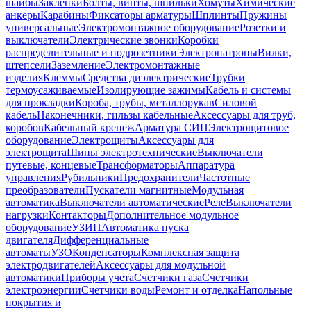
шайбы
Заклепки
Болты, винты, шпильки
Хомуты
Химические
анкеры
Карабины
Фиксаторы арматуры
Шплинты
Пружины
универсальные
Электромонтажное оборудование
Розетки и
выключатели
Электрические звонки
Коробки
распределительные и подрозетники
Электропатроны
Вилки,
штепсели
Заземление
Электромонтажные
изделия
Клеммы
Средства диэлектрические
Трубки
термоусаживаемые
Изолирующие зажимы
Кабель и системы
для прокладки
Короба, трубы, металлорукав
Силовой
кабель
Наконечники, гильзы кабельные
Аксессуары для труб,
коробов
Кабельный крепеж
Арматура СИП
Электрощитовое
оборудование
Электрощиты
Аксессуары для
электрощита
Шины электротехнические
Выключатели
путевые, концевые
Трансформаторы
Аппаратура
управления
Рубильники
Предохранители
Частотные
преобразователи
Пускатели магнитные
Модульная
автоматика
Выключатели автоматические
Реле
Выключатели
нагрузки
Контакторы
Дополнительное модульное
оборудование
УЗИП
Автоматика пуска
двигателя
Дифференциальные
автоматы
УЗО
Конденсаторы
Комплексная защита
электродвигателей
Аксессуары для модульной
автоматики
Приборы учета
Счетчики газа
Счетчики
электроэнергии
Счетчики воды
Ремонт и отделка
Напольные
покрытия и