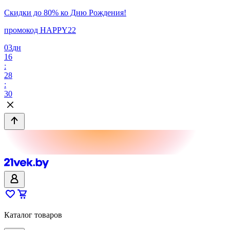
Скидки до 80% ко Дню Рождения!
промокод HAPPY22
03
дн
16
:
28
:
30
Каталог товаров