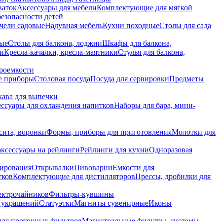
ваток
Аксессуары для мебели
Комплектующие для мягкой
безопасности детей
чели садовые
Надувная мебель
Кухни походные
Столы для сада
вые
Столы для балкона, лоджии
Шкафы для балкона,
ии
Кресла-качалки, кресла-маятники
Стулья для балкона,
роемкости
е приборы
Столовая посуда
Посуда для сервировки
Предметы
укава для выпечки
ссуары для охлаждения напитков
Наборы для бара, мини-
сита, воронки
Формы, приборы для приготовления
Молотки для
аксессуары на рейлинги
Рейлинги для кухни
Одноразовая
вирования
Открывалки
Пивоварни
Емкости для
тков
Комплектующие для дистилляторов
Прессы, дробилки для
лектрочайников
Фильтры-кувшины
я украшений
Статуэтки
Магниты сувенирные
Иконы
ля проточных фильтров
Магистральные фильтры, системы