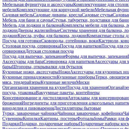
Мебельная фурнитура и аксессуары
Комплектующие для столов
мебели
Комплектующие для корпусной мебели
Мебельная фурн
Садовая мебель
Садовые диваны, кресла
Садовые стулья
Садовые
Мебель для бани и сауны
Стулья, табуретки, подставки для бани
Мебель для лоджии и балкона
Комплекты мебели для балкона, 
лоджии
Дверцы жалюзийные
Системы хранения для балкона, л
лоджии
Кресла, пуфы для балкона, лоджии
Компактные столы дл
Посуда для готовки
Сковороды, сотейники, воки
Кастрюли, ков
Столовая посуда, сервировка
Посуда для напитков
Посуда для г
сервировки
Детская столовая посуда
Посуда для выпечки, запекания
Формы для выпечки, запекания
Аксессуары для бара
Сервировка для напитков
Аксессуары для 
бары
Штопоры, открывалки для бутылок
Кухонные ножи, аксессуары
Ножи
Аксессуары для кухонных н
Кухонные принадлежности
Кухонные приборы
Терки, овощерез
мяса, тендерайзеры
Кухонные мелочи
Миски
Организация хранения на кухне
Посуда для хранения
Органайзе
посуда, упаковка
Вакуумные пакеты, контейнеры
Консервирование и дистилляция
Автоклавы для консервирован
брожения
Ингредиенты для приготовления алкогольных напит
виноделия и пивоварения
Дистилляторы бытовые
Турки, заварочные чайники
Чайники заварочные, кофейники
Ча
Сувениры
Копилки
Картины, постеры
Фотоальбомы
Рамки для ф
Подарки
Подарки, подарочные наборы
Подарочные наборы косм
Водоснабжение
Водонагреватели
Бытовые насосы
Проточные фи