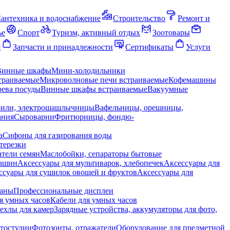
антехника и водоснабжение
Строительство
Ремонт и
ье
Спорт
Туризм, активный отдых
Зоотовары
я
Запчасти и принадлежности
Сертификаты
Услуги
Винные шкафы
Мини-холодильники
траиваемые
Микроволновые печи встраиваемые
Кофемашины
ева посуды
Винные шкафы встраиваемые
Вакуумные
рили, электрошашлычницы
Вафельницы, орешницы,
ания
Сыроварни
Фритюрницы, фондю-
а
Сифоны для газирования воды
терезки
тели семян
Маслобойки, сепараторы бытовые
машин
Аксессуары для мультиварок, хлебопечек
Аксессуары для
ссуары для сушилок овощей и фруктов
Аксессуары для
раны
Профессиональные дисплеи
я умных часов
Кабели для умных часов
ехлы для камер
Зарядные устройства, аккумуляторы для фото,
тостудии
Фотозонты, отражатели
Оборудование для предметной