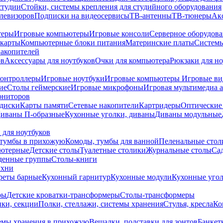
студии
Стойки, системы крепления для студийного оборудования
елевизоров
Подписки на видеосервисы
ТВ-антенны
ТВ-тюнеры
Ак
теры
Игровые компьютеры
Игровые консоли
Серверное оборудов
карты
Компьютерные блоки питания
Материнские платы
Системы
накопителей
ов
Аксессуары для ноутбуков
Очки для компьютера
Рюкзаки для но
контроллеры
Игровые ноутбуки
Игровые компьютеры
Игровые ви
ие
Столы геймерские
Игровые микрофоны
Игровая мультимедиа 
ониторов
диски
Карты памяти
Сетевые накопители
Картридеры
Оптические
иваны П-образные
Кухонные уголки, диваны
Диваны модульные
 для ноутбуков
тумбы в прихожую
Комоды, тумбы для ванной
Пеленальные стол
ьютерные
Детские столы
Туалетные столики
Журнальные столы
Са
денные группы
Столы-книги
ухни
уреты барные
Кухонный гарнитур
Кухонные модули
Кухонные угол
ры
Детские кроватки-трансформеры
Столы-трансформеры
ки, секции
Полки, стеллажи, системы хранения
Стулья, кресла
Ко
емы хранения в прихожую
Вешалки, подставки для зонтов
Банкет