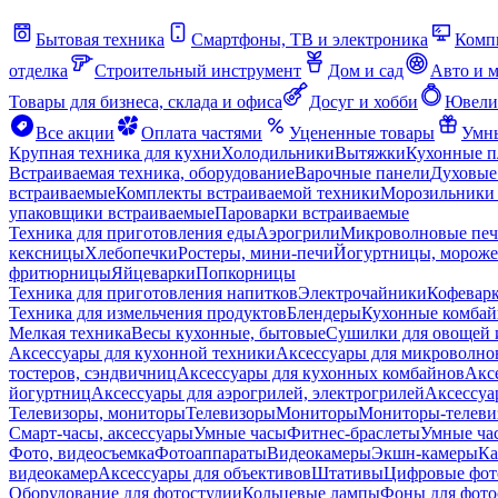
Бытовая техника
Смартфоны, ТВ и электроника
Комп
отделка
Строительный инструмент
Дом и сад
Авто и 
Товары для бизнеса, склада и офиса
Досуг и хобби
Ювели
Все акции
Оплата частями
Уцененные товары
Умны
Крупная техника для кухни
Холодильники
Вытяжки
Кухонные 
Встраиваемая техника, оборудование
Варочные панели
Духовые
встраиваемые
Комплекты встраиваемой техники
Морозильники 
упаковщики встраиваемые
Пароварки встраиваемые
Техника для приготовления еды
Аэрогрили
Микроволновые пе
кексницы
Хлебопечки
Ростеры, мини-печи
Йогуртницы, морож
фритюрницы
Яйцеварки
Попкорницы
Техника для приготовления напитков
Электрочайники
Кофевар
Техника для измельчения продуктов
Блендеры
Кухонные комбай
Мелкая техника
Весы кухонные, бытовые
Сушилки для овощей 
Аксессуары для кухонной техники
Аксессуары для микроволно
тостеров, сэндвичниц
Аксессуары для кухонных комбайнов
Акс
йогуртниц
Аксессуары для аэрогрилей, электрогрилей
Аксессуа
Телевизоры, мониторы
Телевизоры
Мониторы
Мониторы-телеви
Смарт-часы, аксессуары
Умные часы
Фитнес-браслеты
Умные ча
Фото, видеосъемка
Фотоаппараты
Видеокамеры
Экшн-камеры
Ка
видеокамер
Аксессуары для объективов
Штативы
Цифровые фот
Оборудование для фотостудии
Кольцевые лампы
Фоны для фото