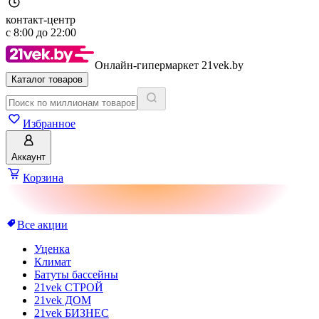
контакт-центр
с
8:00
до
22:00
Онлайн-гипермаркет 21vek.by
Каталог товаров
Избранное
Аккаунт
Корзина
Все акции
Уценка
Климат
Батуты бассейны
21vek СТРОЙ
21vek ДОМ
21vek БИЗНЕС