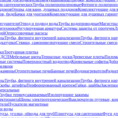
ем сантехнических
Трубы полипропиленовые
Фитинги полипроп
ддонов
Опоры для ванн, душевых поддонов
Комплектующие для 
ов, биде
Бачки для унитазов
Комплектующие для душевых гарнит
есушители
Отвод и подвод воды
Трубы водопроводные
Магистрал
антехники
Регулирующая арматура
Системы защиты от протечек
Л
ций
Опрессовочные насосы
ны
Трубы, фитинги внутренней канализации
Трубы, фитинги на
катурки
Стяжки, самонивелирующие смеси
Строительные смеси,
ки
Тротуарная плитка
ЛДСП
Мебельные щиты
Террасные доски
Древесные плиты
Пилом
ные системы
Поверхностный водоотвод
Кровельные софиты
Добо
тиляция
-камины
Отопительные печи
Банные печи
Водонагреватели
Радиат
ны
Трубы, фитинги внутренней канализации
Трубы, фитинги на
Скобы, штифты
Перфорированный крепеж
Гайки, шайбы
Заклепки
ерсальные
Трубки термоусаживаемые
Изолирующие зажимы
лектрощита
Шины электротехнические
Выключатели путевые, ко
атели
Пускатели магнитные
ки воды
усы, уголки, обводы для труб
Плинтусы для сантехники
Фуги дл