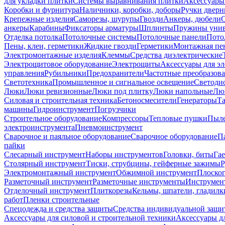
для укладки плитки
Системы выравнивания плитки
Аксессуары
Коробки и фурнитура
Наличники, коробки, доборы
Ручки дверн
Крепежные изделия
Саморезы, шурупы
Гвозди
Анкеры, дюбели
анкеры
Карабины
Фиксаторы арматуры
Шплинты
Пружины унив
Отделка потолка
Потолочные системы
Потолочные панели
Пото
Пены, клеи, герметики
Жидкие гвозди
Герметики
Монтажная пе
Электромонтажные изделия
Клеммы
Средства диэлектрические
Электрощитовое оборудование
Электрощиты
Аксессуары для э
управления
Рубильники
Предохранители
Частотные преобразов
Светотехника
Промышленное и сигнальное освещение
Светоди
Люки
Люки ревизионные
Люки под плитку
Люки напольные
Люк
Силовая и строительная техника
Бетоносмесители
Генераторы
Та
машины
Гидроинструмент
Погрузчики
Строительное оборудование
Компрессоры
Тепловые пушки
Пыле
электроинструмента
Пневмоинструмент
Сварочное и паяльное оборудование
Сварочное оборудование
П
пайки
Слесарный инструмент
Наборы инструментов
Головки, биты
Га
Столярный инструмент
Тиски, струбцины, гейферные зажимы
Р
Электромонтажный инструмент
Обжимной инструмент
Плоског
Разметочный инструмент
Разметочные инструменты
Инструмент
Отделочный инструмент
Плиткорезы
Кельмы, шпатели, гладилк
работ
Пленки строительные
Спецодежда и средства защиты
Средства индивидуальной защ
Аксессуары для силовой и строительной техники
Аксессуары дл