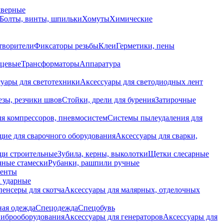
дверные
Болты, винты, шпильки
Хомуты
Химические
творители
Фиксаторы резьбы
Клеи
Герметики, пены
нцевые
Трансформаторы
Аппаратура
уары для светотехники
Аксессуары для светодиодных лент
езы, резчики швов
Стойки, дрели для бурения
Затирочные
ля компрессоров, пневмосистем
Системы пылеудаления для
ие для сварочного оборудования
Аксессуары для сварки,
щи строительные
Зубила, керны, выколотки
Щетки слесарные
чные стамески
Рубанки, рашпили ручные
енты
 ударные
енсеры для скотча
Аксессуары для малярных, отделочных
ная одежда
Спецодежда
Спецобувь
виброоборудования
Аксессуары для генераторов
Аксессуары для