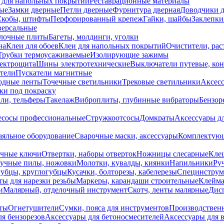
 для напольных покрытий
Реставрационные материалы
ые
Замки дверные
Петли дверные
Фурнитура дверная
Доводчики 
Скобы, штифты
Перфорированный крепеж
Гайки, шайбы
Заклепки
ерсальные
лочные плиты
Багеты, молдинги, уголки
на
Клеи для обоев
Клеи для напольных покрытий
Очистители, рас
Трубки термоусаживаемые
Изолирующие зажимы
лектрощита
Шины электротехнические
Выключатели путевые, ко
атели
Пускатели магнитные
одные ленты
Точечные светильники
Трековые светильники
Аксесс
и под покраску
ли, тельферы
Такелаж
Виброплиты, глубинные вибраторы
Бензор
сосы профессиональные
Стружкоотсосы
Домкраты
Аксессуары д
аяльное оборудование
Сварочные маски, аксессуары
Комплектующ
ечные ключи
Отвертки, наборы отверток
Ножницы слесарные
Кле
учные пилы, ножовки
Молотки, кувалды, киянки
Напильники
Ру
убцы, круглогубцы
Кусачки, болторезы, кабелерезы
Специнструм
ы для нарезки резьбы
Маркеры, карандаши строительные
Клейма
и
Малярный, отделочный инструмент
Скотч, ленты малярные
Дисп
иты
Огнетушители
Сумки, пояса для инструментов
Производствен
я бензорезов
Аксессуары для бетоносмесителей
Аксессуары для 