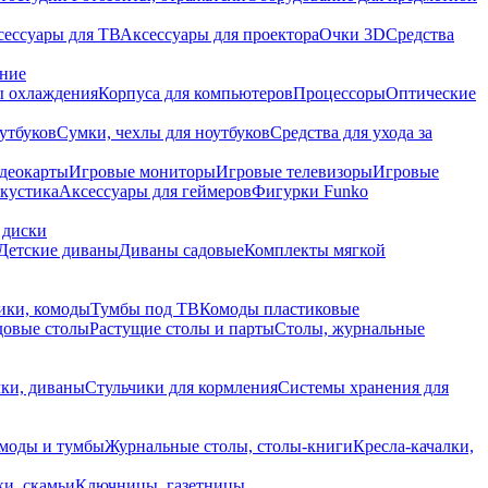
сессуары для ТВ
Аксессуары для проектора
Очки 3D
Средства
ание
 охлаждения
Корпуса для компьютеров
Процессоры
Оптические
утбуков
Сумки, чехлы для ноутбуков
Средства для ухода за
деокарты
Игровые мониторы
Игровые телевизоры
Игровые
акустика
Аксессуары для геймеров
Фигурки Funko
 диски
Детские диваны
Диваны садовые
Комплекты мягкой
ики, комоды
Тумбы под ТВ
Комоды пластиковые
довые столы
Растущие столы и парты
Столы, журнальные
ки, диваны
Стульчики для кормления
Системы хранения для
моды и тумбы
Журнальные столы, столы-книги
Кресла-качалки,
ки, скамьи
Ключницы, газетницы