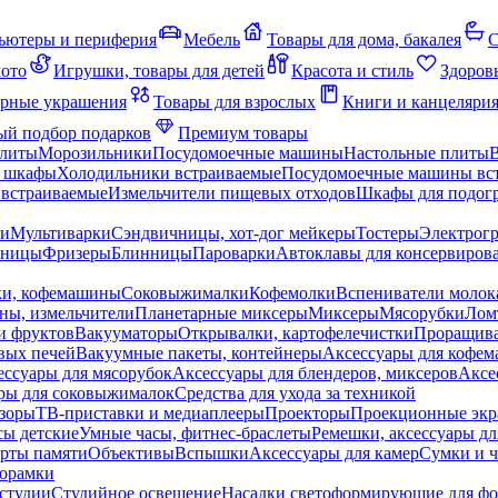
ьютеры и периферия
Мебель
Товары для дома, бакалея
С
мото
Игрушки, товары для детей
Красота и стиль
Здоров
рные украшения
Товары для взрослых
Книги и канцеляри
й подбор подарков
Премиум товары
плиты
Морозильники
Посудомоечные машины
Настольные плиты
 шкафы
Холодильники встраиваемые
Посудомоечные машины вс
встраиваемые
Измельчители пищевых отходов
Шкафы для подогр
чи
Мультиварки
Сэндвичницы, хот-дог мейкеры
Тостеры
Электрог
еницы
Фризеры
Блинницы
Пароварки
Автоклавы для консервиров
ки, кофемашины
Соковыжималки
Кофемолки
Вспениватели молок
ны, измельчители
Планетарные миксеры
Миксеры
Мясорубки
Лом
и фруктов
Вакууматоры
Открывалки, картофелечистки
Проращива
вых печей
Вакуумные пакеты, контейнеры
Аксессуары для кофе
ессуары для мясорубок
Аксессуары для блендеров, миксеров
Аксе
ры для соковыжималок
Средства для ухода за техникой
зоры
ТВ-приставки и медиаплееры
Проекторы
Проекционные эк
сы детские
Умные часы, фитнес-браслеты
Ремешки, аксессуары дл
рты памяти
Объективы
Вспышки
Аксессуары для камер
Сумки и ч
орамки
студии
Студийное освещение
Насадки светоформирующие для фо