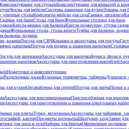
Комплектующие для стульев
Комплектующие для кроватей и кро
итура
Чехлы для мебели
Системы хранения для кухни
Товары для 
, уличные столы
Комплекты мебели для сада
Гамаки, шезлонги
Ка
Скамьи для бани
Столы для бани
Журнальные столики для бани
лоджии
Кресла-мешки для балкона
Кресла подвесные, стулья садо
оджии
Журнальные столы, столы-книги
Тумбы для балкона, лодж
я балкона, лоджии
ши, казаны
Посуда для СВЧ
Крышки и аксессуары для посуды
Гаст
орячих напитков
Посуда для подачи и хранения напитков
Столовы
Посуда для запекания
Аксессуары для выпечки
Бумага, фольга, р
хранения напитков
Аксессуары для приготовления коктейлей
Аксе
ожей
Ножеточки и комплектующие
ки
Разделочные доски
Кухонные термометры, таймеры
Дуршлаги, 
ры для кухни
Органайзеры для специй
Посуда для ланча
Полки и 
ия
Аксессуары для консервирования
Приспособления для консер
ков
Аксессуары для приготовления и хранения алкогольных напи
йники для плиты
Турки, молочники
Аксессуары для чайников, э
отографий, картин
Предметы интерьера
Шкатулки, подставки дл
етики для лица и тела
Наборы для бритья
Оформление подарков
льтры для воды
Фильтры-кувшины
Картриджи, комплектующие д