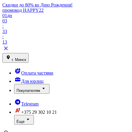
Скидки до 80% ко Дню Рождения!
промокод HAPPY22
01
дн
03
:
33
:
13
г. Минск
Оплата частями
Для юрлиц
Покупателям
Telegram
+375 29
302 10 21
Еще