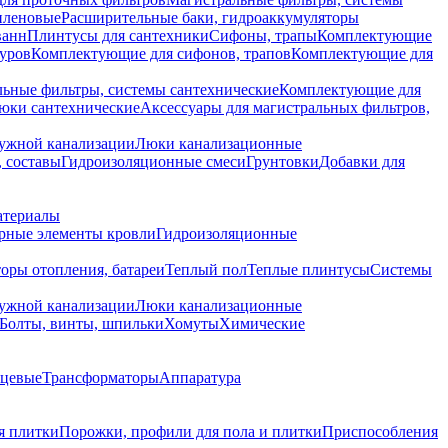
иленовые
Расширительные баки, гидроаккумуляторы
ванн
Плинтусы для сантехники
Сифоны, трапы
Комплектующие
уров
Комплектующие для сифонов, трапов
Комплектующие для
ьные фильтры, системы сантехнические
Комплектующие для
юки сантехнические
Аксессуары для магистральных фильтров,
ружной канализации
Люки канализационные
 составы
Гидроизоляционные смеси
Грунтовки
Добавки для
атериалы
рные элементы кровли
Гидроизоляционные
оры отопления, батареи
Теплый пол
Теплые плинтусы
Системы
ружной канализации
Люки канализационные
Болты, винты, шпильки
Хомуты
Химические
нцевые
Трансформаторы
Аппаратура
я плитки
Порожки, профили для пола и плитки
Приспособления