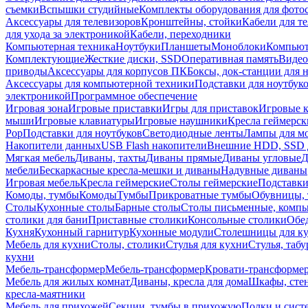
съемки
Вспышки студийные
Комплекты оборудования для фото
Аксессуары для телевизоров
Кронштейны, стойки
Кабели для т
для ухода за электроникой
Кабели, переходники
Компьютерная техника
Ноутбуки
Планшеты
Моноблоки
Компью
Комплектующие
Жесткие диски, SSD
Оперативная память
Видео
приводы
Аксессуары для корпусов ПК
Боксы, док-станции для 
Аксессуары для компьютерной техники
Подставки для ноутбук
электроникой
Программное обеспечение
Игровая зона
Игровые приставки
Игры для приставок
Игровые 
мыши
Игровые клавиатуры
Игровые наушники
Кресла геймерск
Pop
Подставки для ноутбуков
Светодиодные ленты
Лампы для м
Накопители данных
USB Flash накопители
Внешние HDD, SSD 
Мягкая мебель
Диваны, тахты
Диваны прямые
Диваны угловые
Д
мебели
Бескаркасные кресла-мешки и диваны
Надувные диваны
Игровая мебель
Кресла геймерские
Столы геймерские
Подставки
Комоды, тумбы
Комоды
Тумбы
Прикроватные тумбы
Обувницы, 
Столы
Кухонные столы
Барные столы
Столы письменные, комп
столики для бани
Приставные столики
Консольные столики
Обе
Кухня
Кухонный гарнитур
Кухонные модули
Столешницы для к
Мебель для кухни
Столы, столики
Стулья для кухни
Стулья, таб
кухни
Мебель-трансформер
Мебель-трансформер
Кровати-трансформе
Мебель для жилых комнат
Диваны, кресла для дома
Шкафы, стен
кресла-маятники
Мебель для прихожей
Секции, тумбы в прихожую
Полки и сист