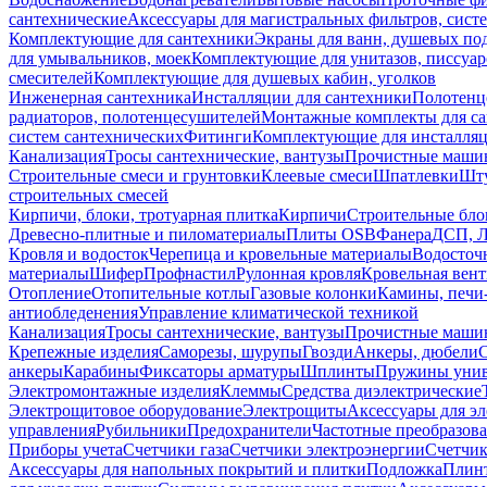
сантехнические
Аксессуары для магистральных фильтров, сист
Комплектующие для сантехники
Экраны для ванн, душевых по
для умывальников, моек
Комплектующие для унитазов, писсуар
смесителей
Комплектующие для душевых кабин, уголков
Инженерная сантехника
Инсталляции для сантехники
Полотенц
радиаторов, полотенцесушителей
Монтажные комплекты для с
систем сантехнических
Фитинги
Комплектующие для инсталля
Канализация
Тросы сантехнические, вантузы
Прочистные маши
Строительные смеси и грунтовки
Клеевые смеси
Шпатлевки
Шту
строительных смесей
Кирпичи, блоки, тротуарная плитка
Кирпичи
Строительные бло
Древесно-плитные и пиломатериалы
Плиты OSB
Фанера
ДСП, 
Кровля и водосток
Черепица и кровельные материалы
Водосточ
материалы
Шифер
Профнастил
Рулонная кровля
Кровельная вен
Отопление
Отопительные котлы
Газовые колонки
Камины, печи
антиобледенения
Управление климатической техникой
Канализация
Тросы сантехнические, вантузы
Прочистные маши
Крепежные изделия
Саморезы, шурупы
Гвозди
Анкеры, дюбели
анкеры
Карабины
Фиксаторы арматуры
Шплинты
Пружины унив
Электромонтажные изделия
Клеммы
Средства диэлектрические
Электрощитовое оборудование
Электрощиты
Аксессуары для э
управления
Рубильники
Предохранители
Частотные преобразов
Приборы учета
Счетчики газа
Счетчики электроэнергии
Счетчи
Аксессуары для напольных покрытий и плитки
Подложка
Плинт