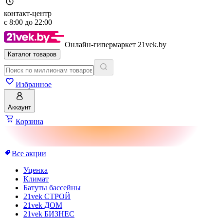
контакт-центр
с
8:00
до
22:00
Онлайн-гипермаркет 21vek.by
Каталог товаров
Избранное
Аккаунт
Корзина
Все акции
Уценка
Климат
Батуты бассейны
21vek СТРОЙ
21vek ДОМ
21vek БИЗНЕС