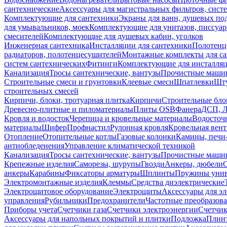
сантехнические
Аксессуары для магистральных фильтров, сист
Комплектующие для сантехники
Экраны для ванн, душевых по
для умывальников, моек
Комплектующие для унитазов, писсуар
смесителей
Комплектующие для душевых кабин, уголков
Инженерная сантехника
Инсталляции для сантехники
Полотенц
радиаторов, полотенцесушителей
Монтажные комплекты для с
систем сантехнических
Фитинги
Комплектующие для инсталля
Канализация
Тросы сантехнические, вантузы
Прочистные маши
Строительные смеси и грунтовки
Клеевые смеси
Шпатлевки
Шту
строительных смесей
Кирпичи, блоки, тротуарная плитка
Кирпичи
Строительные бло
Древесно-плитные и пиломатериалы
Плиты OSB
Фанера
ДСП, 
Кровля и водосток
Черепица и кровельные материалы
Водосточ
материалы
Шифер
Профнастил
Рулонная кровля
Кровельная вен
Отопление
Отопительные котлы
Газовые колонки
Камины, печи
антиобледенения
Управление климатической техникой
Канализация
Тросы сантехнические, вантузы
Прочистные маши
Крепежные изделия
Саморезы, шурупы
Гвозди
Анкеры, дюбели
анкеры
Карабины
Фиксаторы арматуры
Шплинты
Пружины унив
Электромонтажные изделия
Клеммы
Средства диэлектрические
Электрощитовое оборудование
Электрощиты
Аксессуары для э
управления
Рубильники
Предохранители
Частотные преобразов
Приборы учета
Счетчики газа
Счетчики электроэнергии
Счетчи
Аксессуары для напольных покрытий и плитки
Подложка
Плинт