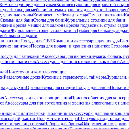
Комплектующие для стульев
Комплектующие для кроватей и кро
итура
Чехлы для мебели
Системы хранения для кухни
Товары для 
, уличные столы
Комплекты мебели для сада
Гамаки, шезлонги
Ка
Скамьи для бани
Столы для бани
Журнальные столики для бани
лоджии
Кресла-мешки для балкона
Кресла подвесные, стулья садо
оджии
Журнальные столы, столы-книги
Тумбы для балкона, лодж
я балкона, лоджии
ши, казаны
Посуда для СВЧ
Крышки и аксессуары для посуды
Гаст
орячих напитков
Посуда для подачи и хранения напитков
Столовы
Посуда для запекания
Аксессуары для выпечки
Бумага, фольга, р
хранения напитков
Аксессуары для приготовления коктейлей
Аксе
ожей
Ножеточки и комплектующие
ки
Разделочные доски
Кухонные термометры, таймеры
Дуршлаги, 
ры для кухни
Органайзеры для специй
Посуда для ланча
Полки и 
ия
Аксессуары для консервирования
Приспособления для консер
ков
Аксессуары для приготовления и хранения алкогольных напи
йники для плиты
Турки, молочники
Аксессуары для чайников, э
отографий, картин
Предметы интерьера
Шкатулки, подставки дл
етики для лица и тела
Наборы для бритья
Оформление подарков
льтры для воды
Фильтры-кувшины
Картриджи, комплектующие д