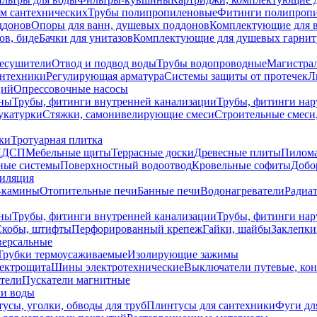
ем сантехнических
Трубы полипропиленовые
Фитинги полипроп
ддонов
Опоры для ванн, душевых поддонов
Комплектующие для 
ов, биде
Бачки для унитазов
Комплектующие для душевых гарнит
есушители
Отвод и подвод воды
Трубы водопроводные
Магистрал
антехники
Регулирующая арматура
Системы защиты от протечек
Л
ций
Опрессовочные насосы
ны
Трубы, фитинги внутренней канализации
Трубы, фитинги на
катурки
Стяжки, самонивелирующие смеси
Строительные смеси,
ки
Тротуарная плитка
ЛДСП
Мебельные щиты
Террасные доски
Древесные плиты
Пилом
ные системы
Поверхностный водоотвод
Кровельные софиты
Добо
тиляция
-камины
Отопительные печи
Банные печи
Водонагреватели
Радиат
ны
Трубы, фитинги внутренней канализации
Трубы, фитинги на
Скобы, штифты
Перфорированный крепеж
Гайки, шайбы
Заклепки
ерсальные
Трубки термоусаживаемые
Изолирующие зажимы
лектрощита
Шины электротехнические
Выключатели путевые, ко
атели
Пускатели магнитные
ки воды
усы, уголки, обводы для труб
Плинтусы для сантехники
Фуги дл