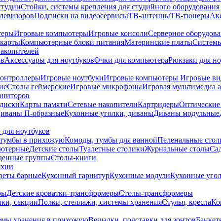
студии
Стойки, системы крепления для студийного оборудования
елевизоров
Подписки на видеосервисы
ТВ-антенны
ТВ-тюнеры
Ак
теры
Игровые компьютеры
Игровые консоли
Серверное оборудов
карты
Компьютерные блоки питания
Материнские платы
Системы
накопителей
ов
Аксессуары для ноутбуков
Очки для компьютера
Рюкзаки для но
контроллеры
Игровые ноутбуки
Игровые компьютеры
Игровые ви
ие
Столы геймерские
Игровые микрофоны
Игровая мультимедиа 
ониторов
диски
Карты памяти
Сетевые накопители
Картридеры
Оптические
иваны П-образные
Кухонные уголки, диваны
Диваны модульные
 для ноутбуков
тумбы в прихожую
Комоды, тумбы для ванной
Пеленальные стол
ьютерные
Детские столы
Туалетные столики
Журнальные столы
Са
денные группы
Столы-книги
ухни
уреты барные
Кухонный гарнитур
Кухонные модули
Кухонные угол
ры
Детские кроватки-трансформеры
Столы-трансформеры
ки, секции
Полки, стеллажи, системы хранения
Стулья, кресла
Ко
емы хранения в прихожую
Вешалки, подставки для зонтов
Банкет