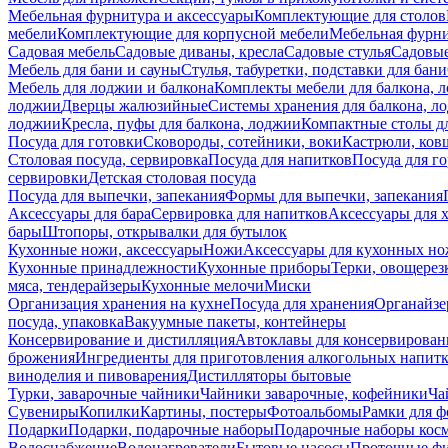
Мебельная фурнитура и аксессуары
Комплектующие для столов
мебели
Комплектующие для корпусной мебели
Мебельная фурн
Садовая мебель
Садовые диваны, кресла
Садовые стулья
Садовые
Мебель для бани и сауны
Стулья, табуретки, подставки для бани
Мебель для лоджии и балкона
Комплекты мебели для балкона, 
лоджии
Дверцы жалюзийные
Системы хранения для балкона, л
лоджии
Кресла, пуфы для балкона, лоджии
Компактные столы дл
Посуда для готовки
Сковороды, сотейники, воки
Кастрюли, ков
Столовая посуда, сервировка
Посуда для напитков
Посуда для г
сервировки
Детская столовая посуда
Посуда для выпечки, запекания
Формы для выпечки, запекания
Аксессуары для бара
Сервировка для напитков
Аксессуары для 
бары
Штопоры, открывалки для бутылок
Кухонные ножи, аксессуары
Ножи
Аксессуары для кухонных н
Кухонные принадлежности
Кухонные приборы
Терки, овощерез
мяса, тендерайзеры
Кухонные мелочи
Миски
Организация хранения на кухне
Посуда для хранения
Органайзе
посуда, упаковка
Вакуумные пакеты, контейнеры
Консервирование и дистилляция
Автоклавы для консервирован
брожения
Ингредиенты для приготовления алкогольных напит
виноделия и пивоварения
Дистилляторы бытовые
Турки, заварочные чайники
Чайники заварочные, кофейники
Ча
Сувениры
Копилки
Картины, постеры
Фотоальбомы
Рамки для ф
Подарки
Подарки, подарочные наборы
Подарочные наборы косм
Водоснабжение
Водонагреватели
Бытовые насосы
Проточные фи