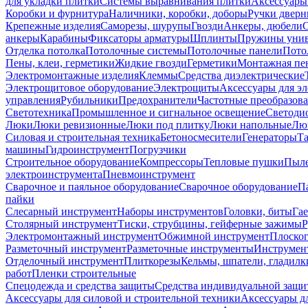
для укладки плитки
Системы выравнивания плитки
Аксессуары
Коробки и фурнитура
Наличники, коробки, доборы
Ручки дверн
Крепежные изделия
Саморезы, шурупы
Гвозди
Анкеры, дюбели
анкеры
Карабины
Фиксаторы арматуры
Шплинты
Пружины унив
Отделка потолка
Потолочные системы
Потолочные панели
Пото
Пены, клеи, герметики
Жидкие гвозди
Герметики
Монтажная пе
Электромонтажные изделия
Клеммы
Средства диэлектрические
Электрощитовое оборудование
Электрощиты
Аксессуары для э
управления
Рубильники
Предохранители
Частотные преобразов
Светотехника
Промышленное и сигнальное освещение
Светоди
Люки
Люки ревизионные
Люки под плитку
Люки напольные
Люк
Силовая и строительная техника
Бетоносмесители
Генераторы
Та
машины
Гидроинструмент
Погрузчики
Строительное оборудование
Компрессоры
Тепловые пушки
Пыле
электроинструмента
Пневмоинструмент
Сварочное и паяльное оборудование
Сварочное оборудование
П
пайки
Слесарный инструмент
Наборы инструментов
Головки, биты
Га
Столярный инструмент
Тиски, струбцины, гейферные зажимы
Р
Электромонтажный инструмент
Обжимной инструмент
Плоског
Разметочный инструмент
Разметочные инструменты
Инструмент
Отделочный инструмент
Плиткорезы
Кельмы, шпатели, гладилк
работ
Пленки строительные
Спецодежда и средства защиты
Средства индивидуальной защ
Аксессуары для силовой и строительной техники
Аксессуары дл