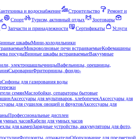
антехника и водоснабжение
Строительство
Ремонт и
ье
Спорт
Туризм, активный отдых
Зоотовары
я
Запчасти и принадлежности
Сертификаты
Услуги
Винные шкафы
Мини-холодильники
траиваемые
Микроволновые печи встраиваемые
Кофемашины
ева посуды
Винные шкафы встраиваемые
Вакуумные
рили, электрошашлычницы
Вафельницы, орешницы,
ания
Сыроварни
Фритюрницы, фондю-
а
Сифоны для газирования воды
терезки
тели семян
Маслобойки, сепараторы бытовые
машин
Аксессуары для мультиварок, хлебопечек
Аксессуары для
ссуары для сушилок овощей и фруктов
Аксессуары для
раны
Профессиональные дисплеи
я умных часов
Кабели для умных часов
ехлы для камер
Зарядные устройства, аккумуляторы для фото,
тостудии
Фотозонты, отражатели
Оборудование для предметной