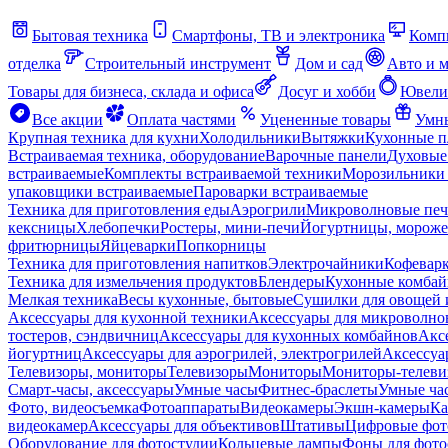
Бытовая техника
Смартфоны, ТВ и электроника
Комп
отделка
Строительный инструмент
Дом и сад
Авто и 
Товары для бизнеса, склада и офиса
Досуг и хобби
Ювели
Все акции
Оплата частями
Уцененные товары
Умны
Крупная техника для кухни
Холодильники
Вытяжки
Кухонные 
Встраиваемая техника, оборудование
Варочные панели
Духовые
встраиваемые
Комплекты встраиваемой техники
Морозильники 
упаковщики встраиваемые
Пароварки встраиваемые
Техника для приготовления еды
Аэрогрили
Микроволновые пе
кексницы
Хлебопечки
Ростеры, мини-печи
Йогуртницы, морож
фритюрницы
Яйцеварки
Попкорницы
Техника для приготовления напитков
Электрочайники
Кофевар
Техника для измельчения продуктов
Блендеры
Кухонные комбай
Мелкая техника
Весы кухонные, бытовые
Сушилки для овощей 
Аксессуары для кухонной техники
Аксессуары для микроволно
тостеров, сэндвичниц
Аксессуары для кухонных комбайнов
Акс
йогуртниц
Аксессуары для аэрогрилей, электрогрилей
Аксессуа
Телевизоры, мониторы
Телевизоры
Мониторы
Мониторы-телеви
Смарт-часы, аксессуары
Умные часы
Фитнес-браслеты
Умные ча
Фото, видеосъемка
Фотоаппараты
Видеокамеры
Экшн-камеры
Ка
видеокамер
Аксессуары для объективов
Штативы
Цифровые фот
Оборудование для фотостудии
Кольцевые лампы
Фоны для фото