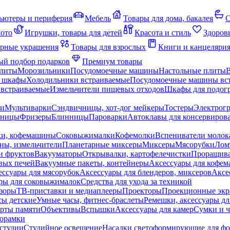
ьютеры и периферия
Мебель
Товары для дома, бакалея
С
мото
Игрушки, товары для детей
Красота и стиль
Здоров
рные украшения
Товары для взрослых
Книги и канцеляри
й подбор подарков
Премиум товары
плиты
Морозильники
Посудомоечные машины
Настольные плиты
 шкафы
Холодильники встраиваемые
Посудомоечные машины вс
встраиваемые
Измельчители пищевых отходов
Шкафы для подогр
чи
Мультиварки
Сэндвичницы, хот-дог мейкеры
Тостеры
Электрог
еницы
Фризеры
Блинницы
Пароварки
Автоклавы для консервиров
ки, кофемашины
Соковыжималки
Кофемолки
Вспениватели молок
ны, измельчители
Планетарные миксеры
Миксеры
Мясорубки
Лом
и фруктов
Вакууматоры
Открывалки, картофелечистки
Проращива
вых печей
Вакуумные пакеты, контейнеры
Аксессуары для кофе
ессуары для мясорубок
Аксессуары для блендеров, миксеров
Аксе
ры для соковыжималок
Средства для ухода за техникой
зоры
ТВ-приставки и медиаплееры
Проекторы
Проекционные эк
сы детские
Умные часы, фитнес-браслеты
Ремешки, аксессуары дл
рты памяти
Объективы
Вспышки
Аксессуары для камер
Сумки и ч
орамки
студии
Студийное освещение
Насадки светоформирующие для фо