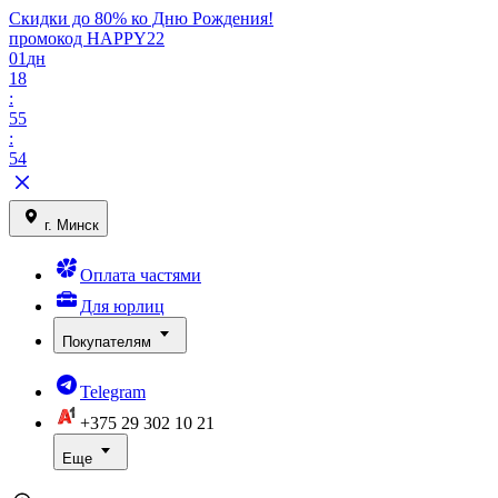
Скидки до 80% ко Дню Рождения!
промокод HAPPY22
01
дн
18
:
55
:
54
г. Минск
Оплата частями
Для юрлиц
Покупателям
Telegram
+375 29
302 10 21
Еще