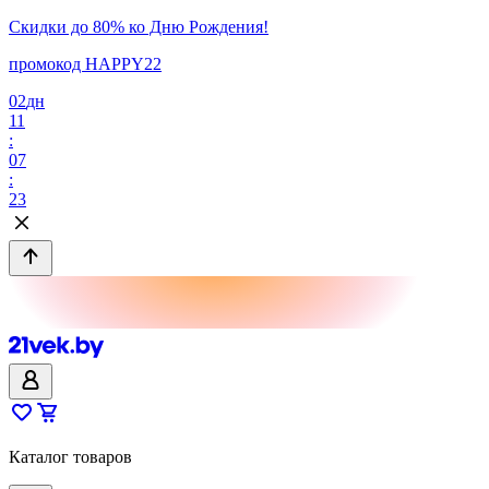
Скидки до 80% ко Дню Рождения!
промокод HAPPY22
02
дн
11
:
07
:
23
Каталог товаров