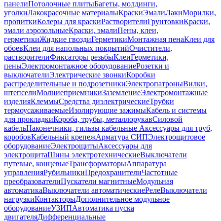
панели
Потолочные плиты
Багеты, молдинги,
уголки
Лакокрасочные материалы
Краски
Эмали
Лаки
Морилки,
пропитки
Колеры для краски
Растворители
Грунтовки
Краски,
эмали аэрозольные
Краски, эмали
Пены, клеи,
герметики
Жидкие гвозди
Герметики
Монтажная пена
Клеи для
обоев
Клеи для напольных покрытий
Очистители,
растворители
Фиксаторы резьбы
Клеи
Герметики,
пены
Электромонтажное оборудование
Розетки и
выключатели
Электрические звонки
Коробки
распределительные и подрозетники
Электропатроны
Вилки,
штепсели
Молниеприемники
Заземление
Электромонтажные
изделия
Клеммы
Средства диэлектрические
Трубки
термоусаживаемые
Изолирующие зажимы
Кабель и системы
для прокладки
Короба, трубы, металлорукав
Силовой
кабель
Наконечники, гильзы кабельные
Аксессуары для труб,
коробов
Кабельный крепеж
Арматура СИП
Электрощитовое
оборудование
Электрощиты
Аксессуары для
электрощита
Шины электротехнические
Выключатели
путевые, концевые
Трансформаторы
Аппаратура
управления
Рубильники
Предохранители
Частотные
преобразователи
Пускатели магнитные
Модульная
автоматика
Выключатели автоматические
Реле
Выключатели
нагрузки
Контакторы
Дополнительное модульное
оборудование
УЗИП
Автоматика пуска
двигателя
Дифференциальные