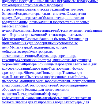
подогрева посуды
Винные шкафы встраиваемые
Вакуумные
упаковщики встраиваемые
Пароварки
встраиваемые
Климатическая техника
Вентиляторы
бытовые
Кондиционеры, сплит-системы
Охладители
воздуха
Водонагреватели
Увлажнители, очистители
воздуха
Камины, печи-камины
Обогреватели
Тепловые
завесы
Тепловые
пушки
Биокамины
Проветриватели
Отопительные печи
Банные
печи
Порталы для каминов
Вентиляторы вытяжные
Метеостанции
Газовые баллоны бытовые
Техника для
приготовления еды
Аэрогрили
Микроволновые
печи
Мультиварки
Сэндвичницы, хот-дог
мейкеры
Тостеры
Электрогрили,
электрошашлычницы
Вафельницы, орешницы,
кексницы
Хлебопечки
Ростеры, мини-печи
Йогуртницы,
мороженицы
Фризеры
Блинницы
Пароварки
Автоклавы для
консервирования
Сыроварни
Фритюрницы, фондю-
фритюрницы
Яйцеварки
Попкорницы
Техника для
дома
Пылесосы
Пылесосы профессиональные
Роботы-
пылесосы, мойщики окон
Пароочистители
Электровеники,
электрошвабры
Стеклоочистители
Стерилизационное
оборудование
Техника для приготовления
напитков
Электрочайники
Кофеварки,
кофемашины
Соковыжималки
Кофемолки
Вспениватели
молока
Сифоны для газирования воды
Аксессуары для