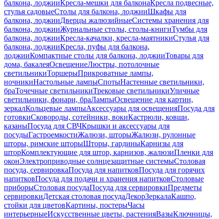
балкона, лоджии
Кресла-мешки для балкона
Кресла подвесные,
стулья садовые
Столы для балкона, лоджии
Шкафы для
балкона, лоджии
Дверцы жалюзийные
Системы хранения для
балкона, лоджии
Журнальные столы, столы-книги
Тумбы для
балкона, лоджии
Кресла-качалки, кресла-маятники
Стулья для
балкона, лоджии
Кресла, пуфы для балкона,
лоджии
Компактные столы для балкона, лоджии
Товары для
дома, бакалея
Освещение
Люстры, потолочные
светильники
Торшеры
Прикроватные лампы,
ночники
Настольные лампы
Споты
Настенные светильники,
бра
Точечные светильники
Трековые светильники
Уличные
светильники, фонари, бра
Лампы
Освещение для картин,
зеркал
Кольцевые лампы
Аксессуары для освещения
Посуда для
готовки
Сковороды, сотейники, воки
Кастрюли, ковши,
казаны
Посуда для СВЧ
Крышки и аксессуары для
посуды
Гастроемкости
Жалюзи, шторы
Жалюзи, рулонные
шторы, римские шторы
Шторы, гардины
Карнизы для
штор
Комплектующие для штор, карнизов, жалюзи
Пленки для
окон
Электроприводные солнцезащитные системы
Столовая
посуда, сервировка
Посуда для напитков
Посуда для горячих
напитков
Посуда для подачи и хранения напитков
Столовые
приборы
Столовая посуда
Посуда для сервировки
Предметы
сервировки
Детская столовая посуда
Декор
Зеркала
Кашпо,
стойки для цветов
Картины, постеры
Часы
интерьерные
Искусственные цветы, растения
Вазы
Ключницы,