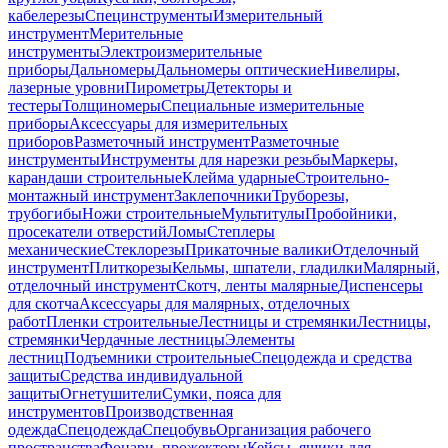
кабелерезы
Специнструменты
Измерительный
инструмент
Мерительные
инструменты
Электроизмерительные
приборы
Дальномеры
Дальномеры оптические
Нивелиры,
лазерные уровни
Пирометры
Детекторы и
тестеры
Толщиномеры
Специальные измерительные
приборы
Аксессуары для измерительных
приборов
Разметочный инструмент
Разметочные
инструменты
Инструменты для нарезки резьбы
Маркеры,
карандаши строительные
Клейма ударные
Строительно-
монтажный инструмент
Заклепочники
Труборезы,
трубогибы
Ножи строительные
Мультитулы
Пробойники,
просекатели отверстий
Ломы
Степлеры
механические
Стеклорезы
Прикаточные валики
Отделочный
инструмент
Плиткорезы
Кельмы, шпатели, гладилки
Малярный,
отделочный инструмент
Скотч, ленты малярные
Диспенсеры
для скотча
Аксессуары для малярных, отделочных
работ
Пленки строительные
Лестницы и стремянки
Лестницы,
стремянки
Чердачные лестницы
Элементы
лестниц
Подъемники строительные
Спецодежда и средства
защиты
Средства индивидуальной
защиты
Огнетушители
Сумки, пояса для
инструментов
Производственная
одежда
Спецодежда
Спецобувь
Организация рабочего
пространства
Фонари, прожекторы
Кейсы, ящики для