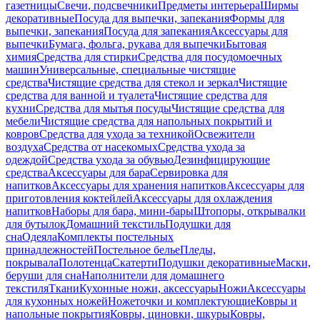
газетницы
Свечи, подсвечники
Предметы интерьера
Ширмы
декоративные
Посуда для выпечки, запекания
Формы для
выпечки, запекания
Посуда для запекания
Аксессуары для
выпечки
Бумага, фольга, рукава для выпечки
Бытовая
химия
Средства для стирки
Средства для посудомоечных
машин
Универсальные, специальные чистящие
средства
Чистящие средства для стекол и зеркал
Чистящие
средства для ванной и туалета
Чистящие средства для
кухни
Средства для мытья посуды
Чистящие средства для
мебели
Чистящие средства для напольных покрытий и
ковров
Средства для ухода за техникой
Освежители
воздуха
Средства от насекомых
Средства ухода за
одеждой
Средства ухода за обувью
Дезинфицирующие
средства
Аксессуары для бара
Сервировка для
напитков
Аксессуары для хранения напитков
Аксессуары для
приготовления коктейлей
Аксессуары для охлаждения
напитков
Наборы для бара, мини-бары
Штопоры, открывалки
для бутылок
Домашний текстиль
Подушки для
сна
Одеяла
Комплекты постельных
принадлежностей
Постельное белье
Пледы,
покрывала
Полотенца
Скатерти
Подушки декоративные
Маски,
беруши для сна
Наполнители для домашнего
текстиля
Ткани
Кухонные ножи, аксессуары
Ножи
Аксессуары
для кухонных ножей
Ножеточки и комплектующие
Ковры и
напольные покрытия
Ковры, циновки, шкуры
Ковры,