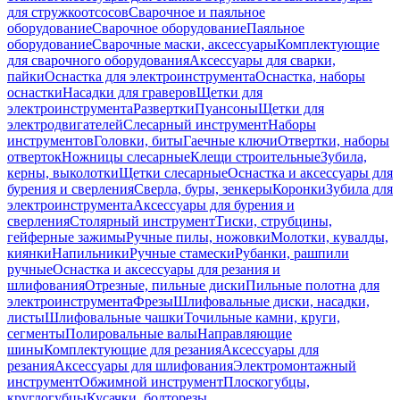
для стружкоотсосов
Сварочное и паяльное
оборудование
Сварочное оборудование
Паяльное
оборудование
Сварочные маски, аксессуары
Комплектующие
для сварочного оборудования
Аксессуары для сварки,
пайки
Оснастка для электроинструмента
Оснастка, наборы
оснастки
Насадки для граверов
Щетки для
электроинструмента
Развертки
Пуансоны
Щетки для
электродвигателей
Слесарный инструмент
Наборы
инструментов
Головки, биты
Гаечные ключи
Отвертки, наборы
отверток
Ножницы слесарные
Клещи строительные
Зубила,
керны, выколотки
Щетки слесарные
Оснастка и аксессуары для
бурения и сверления
Сверла, буры, зенкеры
Коронки
Зубила для
электроинструмента
Аксессуары для бурения и
сверления
Столярный инструмент
Тиски, струбцины,
гейферные зажимы
Ручные пилы, ножовки
Молотки, кувалды,
киянки
Напильники
Ручные стамески
Рубанки, рашпили
ручные
Оснастка и аксессуары для резания и
шлифования
Отрезные, пильные диски
Пильные полотна для
электроинструмента
Фрезы
Шлифовальные диски, насадки,
листы
Шлифовальные чашки
Точильные камни, круги,
сегменты
Полировальные валы
Направляющие
шины
Комплектующие для резания
Аксессуары для
резания
Аксессуары для шлифования
Электромонтажный
инструмент
Обжимной инструмент
Плоскогубцы,
круглогубцы
Кусачки, болторезы,