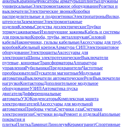
анкеры
Карабины
Фиксаторы арматуры
Шплинты
Пружины
универсальные
Электромонтажное оборудование
Розетки и
выключатели
Электрические звонки
Коробки
распределительные и подрозетники
Электропатроны
Вилки,
штепсели
Заземление
Электромонтажные
изделия
Клеммы
Средства диэлектрические
Трубки
термоусаживаемые
Изолирующие зажимы
Кабель и системы
для прокладки
Короба, трубы, металлорукав
Силовой
кабель
Наконечники, гильзы кабельные
Аксессуары для труб,
коробов
Кабельный крепеж
Арматура СИП
Электрощитовое
оборудование
Электрощиты
Аксессуары для
электрощита
Шины электротехнические
Выключатели
путевые, концевые
Трансформаторы
Аппаратура
управления
Рубильники
Предохранители
Частотные
преобразователи
Пускатели магнитные
Модульная
автоматика
Выключатели автоматические
Реле
Выключатели
нагрузки
Контакторы
Дополнительное модульное
оборудование
УЗИП
Автоматика пуска
двигателя
Дифференциальные
автоматы
УЗО
Конденсаторы
Комплексная защита
электродвигателей
Аксессуары для модульной
автоматики
Приборы учета
Счетчики газа
Счетчики
электроэнергии
Счетчики воды
Ремонт и отделка
Напольные
покрытия и
плитка
Плитка
Ламинат
Линолеум
Керамогранит
Спортивные