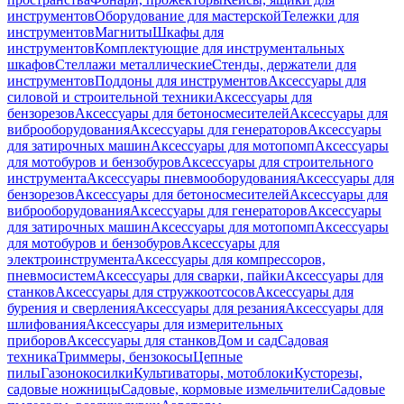
инструментов
Оборудование для мастерской
Тележки для
инструментов
Магниты
Шкафы для
инструментов
Комплектующие для инструментальных
шкафов
Стеллажи металлические
Стенды, держатели для
инструментов
Поддоны для инструментов
Аксессуары для
силовой и строительной техники
Аксессуары для
бензорезов
Аксессуары для бетоносмесителей
Аксессуары для
виброоборудования
Аксессуары для генераторов
Аксессуары
для затирочных машин
Аксессуары для мотопомп
Аксессуары
для мотобуров и бензобуров
Аксессуары для строительного
инструмента
Аксессуары пневмооборудования
Аксессуары для
бензорезов
Аксессуары для бетоносмесителей
Аксессуары для
виброоборудования
Аксессуары для генераторов
Аксессуары
для затирочных машин
Аксессуары для мотопомп
Аксессуары
для мотобуров и бензобуров
Аксессуары для
электроинструмента
Аксессуары для компрессоров,
пневмосистем
Аксессуары для сварки, пайки
Аксессуары для
станков
Аксессуары для стружкоотсосов
Аксессуары для
бурения и сверления
Аксессуары для резания
Аксессуары для
шлифования
Аксессуары для измерительных
приборов
Аксессуары для станков
Дом и сад
Садовая
техника
Триммеры, бензокосы
Цепные
пилы
Газонокосилки
Культиваторы, мотоблоки
Кусторезы,
садовые ножницы
Садовые, кормовые измельчители
Садовые