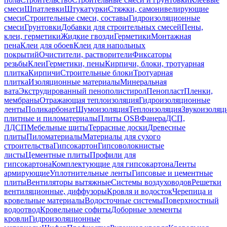
смеси
Шпатлевки
Штукатурки
Стяжки, самонивелирующие
смеси
Строительные смеси, составы
Гидроизоляционные
смеси
Грунтовки
Добавки для строительных смесей
Пены,
клеи, герметики
Жидкие гвозди
Герметики
Монтажная
пена
Клеи для обоев
Клеи для напольных
покрытий
Очистители, растворители
Фиксаторы
резьбы
Клеи
Герметики, пены
Кирпичи, блоки, тротуарная
плитка
Кирпичи
Строительные блоки
Тротуарная
плитка
Изоляционные материалы
Минеральная
вата
Экструдированный пенополистирол
Пенопласт
Пленки,
мембраны
Отражающая теплоизоляция
Гидроизоляционные
ленты
Поликарбонат
Шумоизоляция
Теплоизоляция
Звукоизоляц
плитные и пиломатериалы
Плиты OSB
Фанера
ДСП,
ЛДСП
Мебельные щиты
Террасные доски
Древесные
плиты
Пиломатериалы
Материалы для сухого
строительства
Гипсокартон
Гипсоволокнистые
листы
Цементные плиты
Профили для
гипсокартона
Комплектующие для гипсокартона
Ленты
армирующие
Уплотнительные ленты
Гипсовые и цементные
плиты
Вентиляторы вытяжные
Системы воздуховодов
Решетки
вентиляционные, диффузоры
Кровля и водосток
Черепица и
кровельные материалы
Водосточные системы
Поверхностный
водоотвод
Кровельные софиты
Доборные элементы
кровли
Гидроизоляционные