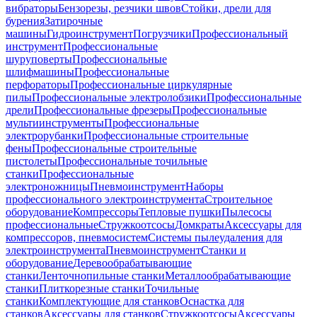
вибраторы
Бензорезы, резчики швов
Стойки, дрели для
бурения
Затирочные
машины
Гидроинструмент
Погрузчики
Профессиональный
инструмент
Профессиональные
шуруповерты
Профессиональные
шлифмашины
Профессиональные
перфораторы
Профессиональные циркулярные
пилы
Профессиональные электролобзики
Профессиональные
дрели
Профессиональные фрезеры
Профессиональные
мультиинструменты
Профессиональные
электрорубанки
Профессиональные строительные
фены
Профессиональные строительные
пистолеты
Профессиональные точильные
станки
Профессиональные
электроножницы
Пневмоинструмент
Наборы
профессионального электроинструмента
Строительное
оборудование
Компрессоры
Тепловые пушки
Пылесосы
профессиональные
Стружкоотсосы
Домкраты
Аксессуары для
компрессоров, пневмосистем
Системы пылеудаления для
электроинструмента
Пневмоинструмент
Станки и
оборудование
Деревообрабатывающие
станки
Ленточнопильные станки
Металлообрабатывающие
станки
Плиткорезные станки
Точильные
станки
Комплектующие для станков
Оснастка для
станков
Аксессуары для станков
Стружкоотсосы
Аксессуары