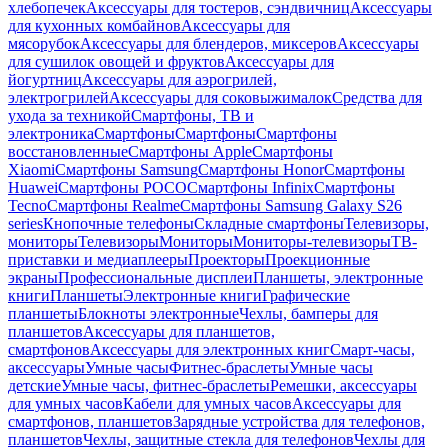
хлебопечек
Аксессуары для тостеров, сэндвичниц
Аксессуары
для кухонных комбайнов
Аксессуары для
мясорубок
Аксессуары для блендеров, миксеров
Аксессуары
для сушилок овощей и фруктов
Аксессуары для
йогуртниц
Аксессуары для аэрогрилей,
электрогрилей
Аксессуары для соковыжималок
Средства для
ухода за техникой
Смартфоны, ТВ и
электроника
Смартфоны
Смартфоны
Смартфоны
восстановленные
Смартфоны Apple
Смартфоны
Xiaomi
Смартфоны Samsung
Смартфоны Honor
Смартфоны
Huawei
Смартфоны POCO
Смартфоны Infinix
Смартфоны
Tecno
Смартфоны Realme
Смартфоны Samsung Galaxy S26
series
Кнопочные телефоны
Складные смартфоны
Телевизоры,
мониторы
Телевизоры
Мониторы
Мониторы-телевизоры
ТВ-
приставки и медиаплееры
Проекторы
Проекционные
экраны
Профессиональные дисплеи
Планшеты, электронные
книги
Планшеты
Электронные книги
Графические
планшеты
Блокноты электронные
Чехлы, бамперы для
планшетов
Аксессуары для планшетов,
смартфонов
Аксессуары для электронных книг
Смарт-часы,
аксессуары
Умные часы
Фитнес-браслеты
Умные часы
детские
Умные часы, фитнес-браслеты
Ремешки, аксессуары
для умных часов
Кабели для умных часов
Аксессуары для
смартфонов, планшетов
Зарядные устройства для телефонов,
планшетов
Чехлы, защитные стекла для телефонов
Чехлы для