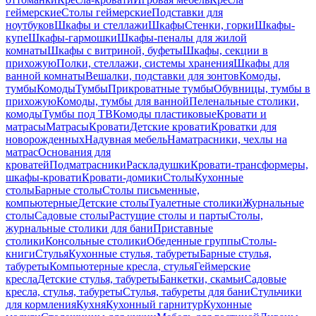
геймерские
Столы геймерские
Подставки для
ноутбуков
Шкафы и стеллажи
Шкафы
Стенки, горки
Шкафы-
купе
Шкафы-гармошки
Шкафы-пеналы для жилой
комнаты
Шкафы с витриной, буфеты
Шкафы, секции в
прихожую
Полки, стеллажи, системы хранения
Шкафы для
ванной комнаты
Вешалки, подставки для зонтов
Комоды,
тумбы
Комоды
Тумбы
Прикроватные тумбы
Обувницы, тумбы в
прихожую
Комоды, тумбы для ванной
Пеленальные столики,
комоды
Тумбы под ТВ
Комоды пластиковые
Кровати и
матрасы
Матрасы
Кровати
Детские кровати
Кроватки для
новорожденных
Надувная мебель
Наматрасники, чехлы на
матрас
Основания для
кроватей
Подматрасники
Раскладушки
Кровати-трансформеры,
шкафы-кровати
Кровати-домики
Столы
Кухонные
столы
Барные столы
Столы письменные,
компьютерные
Детские столы
Туалетные столики
Журнальные
столы
Садовые столы
Растущие столы и парты
Столы,
журнальные столики для бани
Приставные
столики
Консольные столики
Обеденные группы
Столы-
книги
Стулья
Кухонные стулья, табуреты
Барные стулья,
табуреты
Компьютерные кресла, стулья
Геймерские
кресла
Детские стулья, табуреты
Банкетки, скамьи
Садовые
кресла, стулья, табуреты
Стулья, табуреты для бани
Стульчики
для кормления
Кухня
Кухонный гарнитур
Кухонные