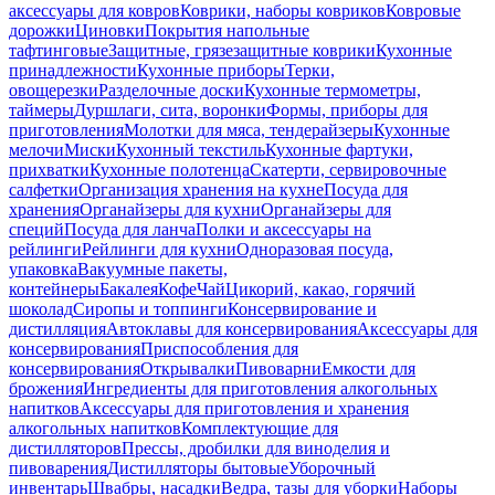
аксессуары для ковров
Коврики, наборы ковриков
Ковровые
дорожки
Циновки
Покрытия напольные
тафтинговые
Защитные, грязезащитные коврики
Кухонные
принадлежности
Кухонные приборы
Терки,
овощерезки
Разделочные доски
Кухонные термометры,
таймеры
Дуршлаги, сита, воронки
Формы, приборы для
приготовления
Молотки для мяса, тендерайзеры
Кухонные
мелочи
Миски
Кухонный текстиль
Кухонные фартуки,
прихватки
Кухонные полотенца
Скатерти, сервировочные
салфетки
Организация хранения на кухне
Посуда для
хранения
Органайзеры для кухни
Органайзеры для
специй
Посуда для ланча
Полки и аксессуары на
рейлинги
Рейлинги для кухни
Одноразовая посуда,
упаковка
Вакуумные пакеты,
контейнеры
Бакалея
Кофе
Чай
Цикорий, какао, горячий
шоколад
Сиропы и топпинги
Консервирование и
дистилляция
Автоклавы для консервирования
Аксессуары для
консервирования
Приспособления для
консервирования
Открывалки
Пивоварни
Емкости для
брожения
Ингредиенты для приготовления алкогольных
напитков
Аксессуары для приготовления и хранения
алкогольных напитков
Комплектующие для
дистилляторов
Прессы, дробилки для виноделия и
пивоварения
Дистилляторы бытовые
Уборочный
инвентарь
Швабры, насадки
Ведра, тазы для уборки
Наборы