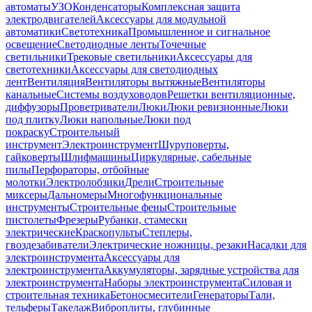
автоматы
УЗО
Конденсаторы
Комплексная защита
электродвигателей
Аксессуары для модульной
автоматики
Светотехника
Промышленное и сигнальное
освещение
Светодиодные ленты
Точечные
светильники
Трековые светильники
Аксессуары для
светотехники
Аксессуары для светодиодных
лент
Вентиляция
Вентиляторы вытяжные
Вентиляторы
канальные
Системы воздуховодов
Решетки вентиляционные,
диффузоры
Проветриватели
Люки
Люки ревизионные
Люки
под плитку
Люки напольные
Люки под
покраску
Строительный
инструмент
Электроинструмент
Шуруповерты,
гайковерты
Шлифмашины
Циркулярные, сабельные
пилы
Перфораторы, отбойные
молотки
Электролобзики
Дрели
Строительные
миксеры
Дальномеры
Многофункциональные
инструменты
Строительные фены
Строительные
пистолеты
Фрезеры
Рубанки, стамески
электрические
Краскопульты
Степлеры,
гвоздезабиватели
Электрические ножницы, резаки
Насадки для
электроинструмента
Аксессуары для
электроинструмента
Аккумуляторы, зарядные устройства для
электроинструмента
Наборы электроинструмента
Силовая и
строительная техника
Бетоносмесители
Генераторы
Тали,
тельферы
Такелаж
Виброплиты, глубинные