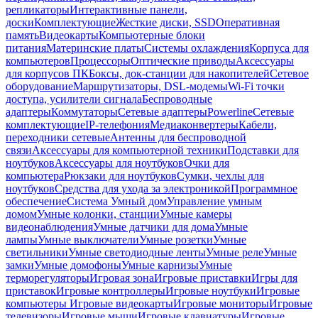
репликаторы
Интерактивные панели,
доски
Комплектующие
Жесткие диски, SSD
Оперативная
память
Видеокарты
Компьютерные блоки
питания
Материнские платы
Системы охлаждения
Корпуса для
компьютеров
Процессоры
Оптические приводы
Аксессуары
для корпусов ПК
Боксы, док-станции для накопителей
Сетевое
оборудование
Маршрутизаторы, DSL-модемы
Wi-Fi точки
доступа, усилители сигнала
Беспроводные
адаптеры
Коммутаторы
Сетевые адаптеры
Powerline
Сетевые
комплектующие
IP-телефония
Медиаконвертеры
Кабели,
переходники сетевые
Антенны для беспроводной
связи
Аксессуары для компьютерной техники
Подставки для
ноутбуков
Аксессуары для ноутбуков
Очки для
компьютера
Рюкзаки для ноутбуков
Сумки, чехлы для
ноутбуков
Средства для ухода за электроникой
Программное
обеспечение
Система Умный дом
Управление умным
домом
Умные колонки, станции
Умные камеры
видеонаблюдения
Умные датчики для дома
Умные
лампы
Умные выключатели
Умные розетки
Умные
светильники
Умные светодиодные ленты
Умные реле
Умные
замки
Умные домофоны
Умные карнизы
Умные
терморегуляторы
Игровая зона
Игровые приставки
Игры для
приставок
Игровые контроллеры
Игровые ноутбуки
Игровые
компьютеры
Игровые видеокарты
Игровые мониторы
Игровые
телевизоры
Игровые мыши
Игровые клавиатуры
Игровые