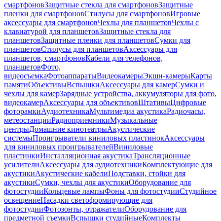
смартфонов
Защитные стекла для смартфонов
Защитные
пленки для смартфонов
Стилусы для смартфонов
Игровые
аксессуары для смартфонов
Чехлы для планшетов
Чехлы с
клавиатурой для планшетов
Защитные стекла для
планшетов
Защитные пленки для планшетов
Сумки для
планшетов
Стилусы для планшетов
Аксессуары для
планшетов, смартфонов
Кабели для телефонов,
планшетов
Фото,
видеосъемка
Фотоаппараты
Видеокамеры
Экшн-камеры
Карты
памяти
Объективы
Вспышки
Аксессуары для камер
Сумки и
чехлы для камер
Зарядные устройства, аккумуляторы для фото,
видеокамер
Аксессуары для объективов
Штативы
Цифровые
фоторамки
Аудиотехника
Мультимедиа акустика
Радиочасы,
метеостанции
Радиоприемники
Музыкальные
центры
Домашние кинотеатры
Акустические
системы
Проигрыватели виниловых пластинок
Аксессуары
для виниловых проигрывателей
Виниловые
пластинки
Инсталляционная акустика
Трансляционные
усилители
Аксессуары для аудиотехники
Комплектующие для
акустики
Акустические кабели
Подставки, стойки для
акустики
Сумки, чехлы для акустики
Оборудование для
фотостудии
Кольцевые лампы
Фоны для фотостудии
Студийное
освещение
Насадки светоформирующие для
фотостудии
Фотозонты, отражатели
Оборудование для
предметной съемки
Вспышки студийные
Комплекты