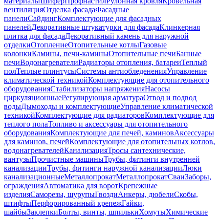
материалы
Шифер
Профнастил
Рулонная кровля
Кровельная
вентиляция
Отделка фасада
Фасадные
панели
Сайдинг
Комплектующие для фасадных
панелей
Декоративные штукатурки для фасада
Клинкерная
плитка для фасада
Декоративный камень для наружной
отделки
Отопление
Отопительные котлы
Газовые
колонки
Камины, печи-камины
Отопительные печи
Банные
печи
Водонагреватели
Радиаторы отопления, батареи
Теплый
пол
Теплые плинтусы
Системы антиобледенения
Управление
климатической техникой
Комплектующие для отопительного
оборудования
Стабилизаторы напряжения
Насосы
циркуляционные
Регулирующая арматура
Отвод и подвод
воды
Дымоходы и комплектующие
Управление климатической
техникой
Комплектующие для радиаторов
Комплектующие для
теплого пола
Топливо и аксессуары для отопительного
оборудования
Комплектующие для печей, каминов
Аксессуары
для каминов, печей
Комплектующие для отопительных котлов,
водонагревателей
Канализация
Тросы сантехнические,
вантузы
Прочистные машины
Трубы, фитинги внутренней
канализации
Трубы, фитинги наружной канализации
Люки
канализационные
Металлопрокат
Металлопрокат
Сваи
Заборы,
ограждения
Автоматика для ворот
Крепежные
изделия
Саморезы, шурупы
Гвозди
Анкеры, дюбели
Скобы,
штифты
Перфорированный крепеж
Гайки,
шайбы
Заклепки
Болты, винты, шпильки
Хомуты
Химические