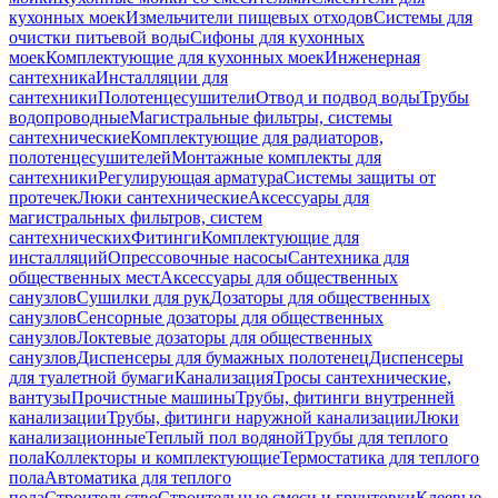
кухонных моек
Измельчители пищевых отходов
Системы для
очистки питьевой воды
Сифоны для кухонных
моек
Комплектующие для кухонных моек
Инженерная
сантехника
Инсталляции для
сантехники
Полотенцесушители
Отвод и подвод воды
Трубы
водопроводные
Магистральные фильтры, системы
сантехнические
Комплектующие для радиаторов,
полотенцесушителей
Монтажные комплекты для
сантехники
Регулирующая арматура
Системы защиты от
протечек
Люки сантехнические
Аксессуары для
магистральных фильтров, систем
сантехнических
Фитинги
Комплектующие для
инсталляций
Опрессовочные насосы
Сантехника для
общественных мест
Аксессуары для общественных
санузлов
Сушилки для рук
Дозаторы для общественных
санузлов
Сенсорные дозаторы для общественных
санузлов
Локтевые дозаторы для общественных
санузлов
Диспенсеры для бумажных полотенец
Диспенсеры
для туалетной бумаги
Канализация
Тросы сантехнические,
вантузы
Прочистные машины
Трубы, фитинги внутренней
канализации
Трубы, фитинги наружной канализации
Люки
канализационные
Теплый пол водяной
Трубы для теплого
пола
Коллекторы и комплектующие
Термостатика для теплого
пола
Автоматика для теплого
пола
Строительство
Строительные смеси и грунтовки
Клеевые