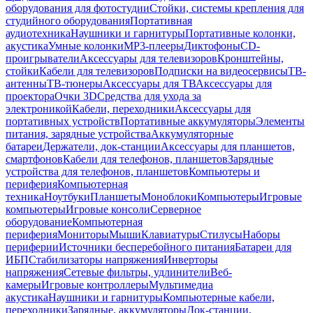
оборудования для фотостудии
Стойки, системы крепления для
студийного оборудования
Портативная
аудиотехника
Наушники и гарнитуры
Портативные колонки,
акустика
Умные колонки
MP3-плееры
Диктофоны
CD-
проигрыватели
Аксессуары для телевизоров
Кронштейны,
стойки
Кабели для телевизоров
Подписки на видеосервисы
ТВ-
антенны
ТВ-тюнеры
Аксессуары для ТВ
Аксессуары для
проектора
Очки 3D
Средства для ухода за
электроникой
Кабели, переходники
Аксессуары для
портативных устройств
Портативные аккумуляторы
Элементы
питания, зарядные устройства
Аккумуляторные
батареи
Держатели, док-станции
Аксессуары для планшетов,
смартфонов
Кабели для телефонов, планшетов
Зарядные
устройства для телефонов, планшетов
Компьютеры и
периферия
Компьютерная
техника
Ноутбуки
Планшеты
Моноблоки
Компьютеры
Игровые
компьютеры
Игровые консоли
Серверное
оборудование
Компьютерная
периферия
Мониторы
Мыши
Клавиатуры
Стилусы
Наборы
периферии
Источники бесперебойного питания
Батареи для
ИБП
Стабилизаторы напряжения
Инверторы
напряжения
Сетевые фильтры, удлинители
Веб-
камеры
Игровые контроллеры
Мультимедиа
акустика
Наушники и гарнитуры
Компьютерные кабели,
переходники
Зарядные, аккумуляторы
Док-станции,