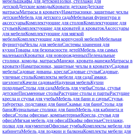
мебель
Шкафы для детской
Полки, стеллажи для
детской
Детские комоды
Кровати детские
Детские
матрасы
Матрасы в кроватку
Наматрасники, защитные чехлы
детские
Мебель для детского сада
Мебельная фурнитура и
аксессуары
Комплектующие для столов
Комплектующие для
стульев
Комплектующие для кроватей и кроваток
Аксессуары
для мебели
Комплектующие для мягкой
мебели
Комплектующие для корпусной мебели
Мебельная
фурнитура
Чехлы для мебели
Системы хранения для
кухни
Товары для безопасности детей
Мебель для самых
маленьких
Кроватки для новорожденных
Пеленальные
столики, комоды, матрасы
Манежи, кровати-манежи
Матрасы в
кроватку
Наматрасники, защитные чехлы в кроватку
Садовая
мебель
Садовые диваны, кресла
Садовые стулья
Садовые,
уличные столы
Комплекты мебели для сада
Гамаки,
шезлонги
Качели садовые
Надувная мебель
Кухни
походные
Столы для сада
Мебель для учебы
Столы, стулья
детские
Письменные столы
Растущие столы и парты
Растущие
кресла и стулья для учебы
Мебель для бани и сауны
Стулья,
табуретки, подставки для бани
Скамьи для бани
Столы для
бани
Журнальные столики для бани
Мебель для кабинета и
офиса
Столы офисные, компьютерные
Кресла, стулья для
офиса
Мягкая мебель для офиса
Шкафы офисные
Стеллажи,
полки для документов
Офисные тумбы
Комплекты мебели для
кабинета
Мебель для лоджии и балкона
Комплекты мебели для