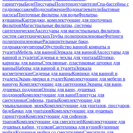
гарнитуры
Биде
Писсуары
Полотенцесушители
Спа-бассейны с
гидромассажем
Водоснабжение
Водонагреватели
Бытовые
насосы
Проточные фильтры для воды
Фильтры-
кувшины
Картриджи, комплектующие для проточных
фильтров
Магистральные фильтры, системы
сантехнические
Аксессуары для магистральных фильтров,
систем сантехнических
Трубы полипропиленовые
Фитинги
полипропиленовые
Расширительные баки,
гидроаккумуляторы
Обустройство ванной комнаты и
туалета
Мебель для ванной
Зеркала для ванной
Аксессуары для
ванной и туалета
Сиденья и чехлы для унитаза
Шторки,
карнизы для ванны
Стеклянные, пластиковые шторки для
ванны
Наборы для ванной и туалета
Зеркала
косметические
Сиденья для ванны
Коврики для ванной и
туалета
Экран-дверки в туалет
Комплектующие для мебели в
ванную
Комплектующие для сантехники
Экраны для ванн,
душевых поддонов
Опоры для ванн, душевых
поддонов
Комплектующие для ванн
Плинтусы для
сантехники
Сифоны, трапы
Комплектующие для
умывальников, моек
Комплектующие для унитазов, писсуаров,
биде
Бачки для унитазов
Комплектующие для душевых
гарнитуров
Комплектующие для сифонов,
трапов
Комплектующие для смесителей
Комплектующие для
душевых кабин, уголков
Сантехника для кухни
Кухонные
мойки
Кухонные мойки со смесителями
Смесители для