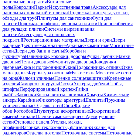
напольные покрытия
Виниловые
полы
Ковролин
Паркет
Искусственная трава
Аксессуары для
напольных покрытий и плитки
Подложка
Плинтусы, уголки,
обводы для труб
Плинтусы для сантехники
Фуги для
плитки
Порожки, профили для пола и плитки
Приспособления
для укладки плитки
Системы выравнивания
плитки
Аксессуары для напольных
покрытий
Реставрационные материалы
Двери и арки
Двери
входные
Двери межкомнатные
Арки межкомнатные
Москитные
сетки
Двери для бани и сауны
Коробки и
фурнитура
Наличники, коробки, доборы
Ручки дверные
Замки
дверные
Петли дверные
Фурнитура дверная
Доводчики
дверные
Окна и подоконники
Окна
Подоконники, отливы
Окна
мансардные
Фурнитура оконная
Мягкие окна
Москитные сетки
на окна
Жалюзи уличные
Пленки солнцезащитные
Крепежные
изделия
Саморезы, шурупы
Гвозди
Анкеры, дюбели
Скобы,
штифты
Перфорированный крепеж
Гайки,
шайбы
Заклепки
Болты, винты, шпильки
Хомуты
Химические
анкеры
Карабины
Фиксаторы арматуры
Шплинты
Пружины
универсальные
Отделка стен
Обои
Жидкие
обои
Фотообои
Штукатурки декоративные
Декоративный
камень
Скинали
Пленки самоклеящиеся
Армирующие
сетки
Стеновые панели
Уголки, маяки,
профили
Вагонка
Стеклохолсты, флизелин
Экраны для
радиаторов
Отделка потолка
Потолочные системы
Потолочные