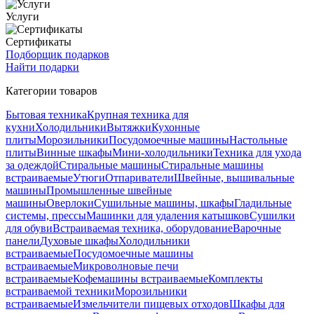
Услуги
Сертификаты
Подборщик подарков
Найти подарки
Категории товаров
Бытовая техника
Крупная техника для
кухни
Холодильники
Вытяжки
Кухонные
плиты
Морозильники
Посудомоечные машины
Настольные
плиты
Винные шкафы
Мини-холодильники
Техника для ухода
за одеждой
Стиральные машины
Стиральные машины
встраиваемые
Утюги
Отпариватели
Швейные, вышивальные
машины
Промышленные швейные
машины
Оверлоки
Сушильные машины, шкафы
Гладильные
системы, прессы
Машинки для удаления катышков
Сушилки
для обуви
Встраиваемая техника, оборудование
Варочные
панели
Духовые шкафы
Холодильники
встраиваемые
Посудомоечные машины
встраиваемые
Микроволновые печи
встраиваемые
Кофемашины встраиваемые
Комплекты
встраиваемой техники
Морозильники
встраиваемые
Измельчители пищевых отходов
Шкафы для