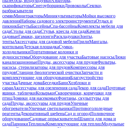
пылесосы, воздуходувки
Аэраторы,
скарификаторы
Снегоуборщики
Дровоколы
Сеялки,
разбрасыватели
семян
Минитракторы
Миникультиваторы
Мойки высокого
давления
Наборы садового электроинструмента
Отдых и
пикник
Батуты
Бассейны
Спа-бассейны
Комплекты мебели для
сада
Столы для сада
Стулья, кресла для сада
Качели
садовые
Гамаки, шезлонги
Раскладушки
Зонты,
тенты
Аксессуары для садовой мебели
Грили
Мангалы,
коптильни
Детская площадка
Сумки-
холодильники
Портативные колонки и
аудиосистемы
Оборудование для участка
Бытовые насосы
Люки
канализационные
Пруды, аксессуары для прудов
Фильтры,
насосы, стерилизаторы для прудов
Компрессоры для
прудов
Станции биологической очистки
Запчасти и
комплектующие для оборудования
Благоустройство
участка
Дачные дома
Беседки
Бани
Хозблоки и
сараи
Аксессуары для озеленения сада
Декор для сада
Почтовые
ящики, таблички
Козырьки
Скворечники, кормушки для
птиц
Домики для насекомых
Фонтаны, скульптуры для
сада
Пруды, аксессуары для прудов
Уличные
обогреватели
Уличные светильники
Противогололедные
реагенты
Декоративный щебень
Сад и огород
Поливочное
оборудование
Садовые опрыскиватели
Шланги для дома и
сада
Парники
Теплицы
Комплектующие для теплиц
Модульные