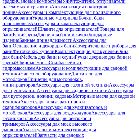
грядки
Садовые компостеры
Уничтожители, отпугиватели
насекомых и грызунов
Автоматизация и контроль
полива
Аксессуары и комплектующие для поливочного
оборудования
Укрывные материалы
Бочки, баки
пластиковые
Аксессуары и комплектующие для
опрыскивателей
Шланги для опрыскивателей
Товары для
бани
Бани
Сауны
Двери для бани и сауны
Бондарные
изделия
Банные принадлежности
Аксессуары для
бани
Оснащение и декор для бани
Измерительные приборы для
бани
Фитобочки, купели
Комплектующие для купелей
Окна
для бани
Мебель для бани и сауны
Ручки дверные для бани и
сауны
Эфирные масла
Спа-бассейны с
гидромассажем
Аксессуары и комплектующие для садовой
техники
Навесное оборудование
Двигатели для
мотоблоков
Прицепы для мотоблоков,
минитракторов
Аксессуары для газонной техники
Аксессуары
для цепных пил
Аксессуары для садовой техники
Аксессуары
для кусторезов, ножниц садовых
Моторные масла для садовой
техники
Аксессуары для аэратоторов и
скарификаторов
Аксессуары для культиваторов и
мотоблоков
Аксессуары для воздуходувок
Аксессуары для
газонокосилок
Аксессуары для бензокос и
триммеров
Аксессуары для моек высокого
давления
Аксессуары и комплектующие для
опрыскивателей
Запчасти для садовых