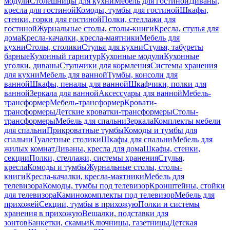
модули
Столешницы для кухни
Мебель для гостиной
Диваны,
кресла для гостиной
Комоды, тумбы для гостиной
Шкафы,
стенки, горки для гостиной
Полки, стеллажи для
гостиной
Журнальные столы, столы-книги
Кресла, стулья для
дома
Кресла-качалки, кресла-маятники
Мебель для
кухни
Столы, столики
Стулья для кухни
Стулья, табуреты
барные
Кухонный гарнитур
Кухонные модули
Кухонные
уголки, диваны
Стульчики для кормления
Системы хранения
для кухни
Мебель для ванной
Тумбы, консоли для
ванной
Шкафы, пеналы для ванной
Шкафчики, полки для
ванной
Зеркала для ванной
Аксессуары для ванной
Мебель-
трансформер
Мебель-трансформер
Кровати-
трансформеры
Детские кроватки-трансформеры
Столы-
трансформеры
Мебель для спальни
Зеркала
Комплекты мебели
для спальни
Прикроватные тумбы
Комоды и тумбы для
спальни
Туалетные столики
Шкафы для спальни
Мебель для
жилых комнат
Диваны, кресла для дома
Шкафы, стенки,
секции
Полки, стеллажи, системы хранения
Стулья,
кресла
Комоды и тумбы
Журнальные столы, столы-
книги
Кресла-качалки, кресла-маятники
Мебель для
телевизора
Комоды, тумбы под телевизор
Кронштейны, стойки
для телевизора
Каминокомплекты под телевизор
Мебель для
прихожей
Секции, тумбы в прихожую
Полки и системы
хранения в прихожую
Вешалки, подставки для
зонтов
Банкетки, скамьи
Ключницы, газетницы
Детская