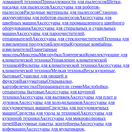
домашней техники
Принадлежности для пылесосов
Щетки,
насадки для пылесосов
Аксессуары для роботов-
пылесосов
Расходные материалы для пылесосов
Станции,
аккумуляторы для роботов-пылесосов
Аксессуары для
швейных машин
Аксессуары для промышленного швейного
оборудования
Аксессуары для стиральных и сушильных
машин
Аксессуары для пароочистителей,
отпаривателей
Аксессуары для стеклоочистителей
Техника для
измельчения продуктов
Блендеры
Кухонные комбайны,
измельчители
Планетарные
миксеры
Миксеры
Мясорубки
Ломтерезки
Комплектующие для
климатической техники
Управление климатической
техникой
Фильтры для климатической техники
Аксессуары для
климатической техники
Мелкая техника
Весы кухонные,
бытовые
Сушилки для овощей и
фруктов
Вакууматоры
Открывалки,
картофелечистки
Проращиватели семян
Маслобойки,
сепараторы бытовые
Аксессуары для крупной
техники
Аксессуары для вытяжек
Аксессуары для плит и
духовок
Аксессуары для холодильников
Аксессуары для
посудомоечных машин
Средства для посудомоечных
машин
Средства для ухода за техникой
Аксессуары для
кухонной техники
Аксессуары для микроволновых
печей
Вакуумные пакеты, контейнеры
Аксессуары для
кофемашин
Аксессуары для мультиварок,