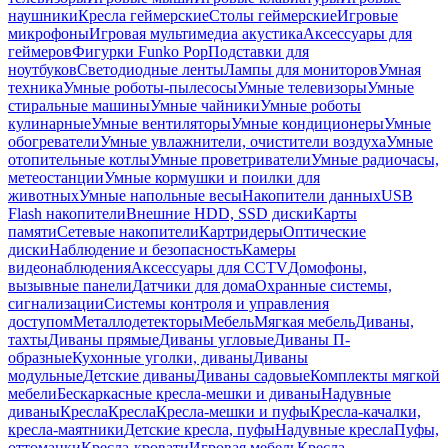
наушники
Кресла геймерские
Столы геймерские
Игровые
микрофоны
Игровая мультимедиа акустика
Аксессуары для
геймеров
Фигурки Funko Pop
Подставки для
ноутбуков
Светодиодные ленты
Лампы для мониторов
Умная
техника
Умные роботы-пылесосы
Умные телевизоры
Умные
стиральные машины
Умные чайники
Умные роботы
кулинарные
Умные вентиляторы
Умные кондиционеры
Умные
обогреватели
Умные увлажнители, очистители воздуха
Умные
отопительные котлы
Умные проветриватели
Умные радиочасы,
метеостанции
Умные кормушки и поилки для
животных
Умные напольные весы
Накопители данных
USB
Flash накопители
Внешние HDD, SSD диски
Карты
памяти
Сетевые накопители
Картридеры
Оптические
диски
Наблюдение и безопасность
Камеры
видеонаблюдения
Аксессуары для CCTV
Домофоны,
вызывные панели
Датчики для дома
Охранные системы,
сигнализации
Системы контроля и управления
доступом
Металлодетекторы
Мебель
Мягкая мебель
Диваны,
тахты
Диваны прямые
Диваны угловые
Диваны П-
образные
Кухонные уголки, диваны
Диваны
модульные
Детские диваны
Диваны садовые
Комплекты мягкой
мебели
Бескаркасные кресла-мешки и диваны
Надувные
диваны
Кресла
Кресла
Кресла-мешки и пуфы
Кресла-качалки,
кресла-маятники
Детские кресла, пуфы
Надувные кресла
Пуфы,
оттоманки
Кресла-кровати
Игровая мебель
Кресла