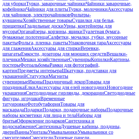
для уборки
Турки, заварочные чайники
Чайники заварочные,
кофейники
Чайники для плиты
Турки, молочники
Аксессуары
для чайников, электрочайников
Фильтры-
кувшины
Хозяйственные товары
Сушилки для белья,
прищепки
Гладильные доски
Урны, контейнеры для
мусора
Органайзеры, корзины, ящики
Туалетная бумага,
бумажные полотенца
Салфетки, мочалки, губки, мусорные
пакеты
Фольга, пленка, пакеты
Упаковочная тара
Аксессуары
для глажения
Аксессуары для стирки
Веревки,
шпагаты
Емкости, дозаторы для моющих средств
Вешалки-
плечики
Мешки хозяйственные
Сувениры
Копилки
Картины,
постеры
Фотоальбомы
Рамки для фотографий,
картин
Предметы интерьера
Шкатулки, подставки для
украшений
Статуэтки
Магниты
сувенирные
Иконы
Праздничный декор
Товары для
праздника
Елки
Аксессуары для елей новогодних
Новогодние
украшения
Светодиодные гирлянды, декорации
Светодиодные
фигуры, игрушки
Временные
татуировки
Фотобутафория
Товары для
маскарада
Подарки
Подарки, подарочные наборы
Подарочные
наборы косметики для лица и тела
Наборы для
бритья
Оформление подарков
Сантехника и
водоснабжение
Сантехника
Душевые кабины, поддоны,
двери
Ванны
Унитазы
Умывальники
Умывальники со
смесителями
Смесители
Душевые панели,