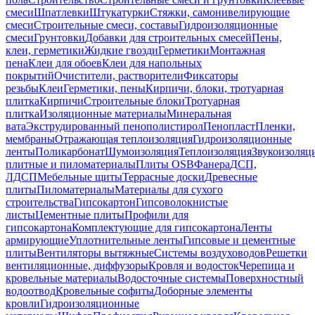
смеси
Шпатлевки
Штукатурки
Стяжки, самонивелирующие
смеси
Строительные смеси, составы
Гидроизоляционные
смеси
Грунтовки
Добавки для строительных смесей
Пены,
клеи, герметики
Жидкие гвозди
Герметики
Монтажная
пена
Клеи для обоев
Клеи для напольных
покрытий
Очистители, растворители
Фиксаторы
резьбы
Клеи
Герметики, пены
Кирпичи, блоки, тротуарная
плитка
Кирпичи
Строительные блоки
Тротуарная
плитка
Изоляционные материалы
Минеральная
вата
Экструдированный пенополистирол
Пенопласт
Пленки,
мембраны
Отражающая теплоизоляция
Гидроизоляционные
ленты
Поликарбонат
Шумоизоляция
Теплоизоляция
Звукоизоляц
плитные и пиломатериалы
Плиты OSB
Фанера
ДСП,
ЛДСП
Мебельные щиты
Террасные доски
Древесные
плиты
Пиломатериалы
Материалы для сухого
строительства
Гипсокартон
Гипсоволокнистые
листы
Цементные плиты
Профили для
гипсокартона
Комплектующие для гипсокартона
Ленты
армирующие
Уплотнительные ленты
Гипсовые и цементные
плиты
Вентиляторы вытяжные
Системы воздуховодов
Решетки
вентиляционные, диффузоры
Кровля и водосток
Черепица и
кровельные материалы
Водосточные системы
Поверхностный
водоотвод
Кровельные софиты
Доборные элементы
кровли
Гидроизоляционные