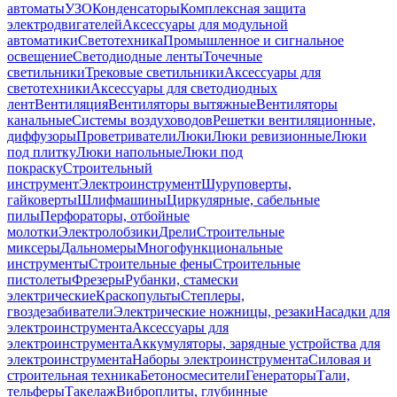
автоматы
УЗО
Конденсаторы
Комплексная защита
электродвигателей
Аксессуары для модульной
автоматики
Светотехника
Промышленное и сигнальное
освещение
Светодиодные ленты
Точечные
светильники
Трековые светильники
Аксессуары для
светотехники
Аксессуары для светодиодных
лент
Вентиляция
Вентиляторы вытяжные
Вентиляторы
канальные
Системы воздуховодов
Решетки вентиляционные,
диффузоры
Проветриватели
Люки
Люки ревизионные
Люки
под плитку
Люки напольные
Люки под
покраску
Строительный
инструмент
Электроинструмент
Шуруповерты,
гайковерты
Шлифмашины
Циркулярные, сабельные
пилы
Перфораторы, отбойные
молотки
Электролобзики
Дрели
Строительные
миксеры
Дальномеры
Многофункциональные
инструменты
Строительные фены
Строительные
пистолеты
Фрезеры
Рубанки, стамески
электрические
Краскопульты
Степлеры,
гвоздезабиватели
Электрические ножницы, резаки
Насадки для
электроинструмента
Аксессуары для
электроинструмента
Аккумуляторы, зарядные устройства для
электроинструмента
Наборы электроинструмента
Силовая и
строительная техника
Бетоносмесители
Генераторы
Тали,
тельферы
Такелаж
Виброплиты, глубинные