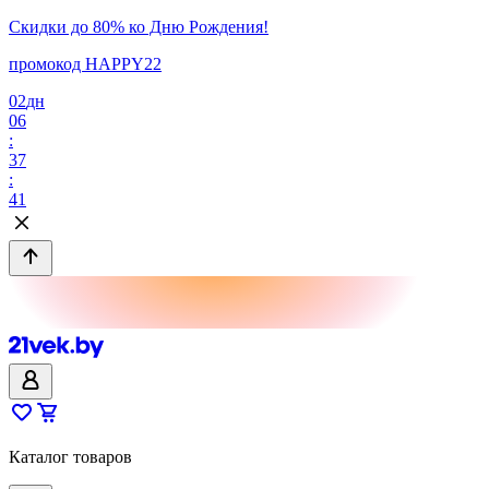
Скидки до 80% ко Дню Рождения!
промокод HAPPY22
02
дн
06
:
37
:
41
Каталог товаров