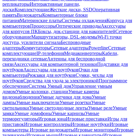
репликаторы
Интерактивные панели,
доски
Комплектующие
Жесткие диски, SSD
Оперативная
память
Видеокарты
Компьютерные блоки
питания
Материнские платы
Системы охлаждения
Корпуса для
компьютеров
Процессоры
Оптические приводы
Аксессуары
для корпусов ПК
Боксы, док-станции для накопителей
Сетевое
оборудование
Маршрутизаторы, DSL-модемы
Wi-Fi точки
доступа, усилители сигнала
Беспроводные
адаптеры
Коммутаторы
Сетевые адаптеры
Powerline
Сетевые
комплектующие
IP-телефония
Медиаконвертеры
Кабели,
переходники сетевые
Антенны для беспроводной
связи
Аксессуары для компьютерной техники
Подставки для
ноутбуков
Аксессуары для ноутбуков
Очки для
компьютера
Рюкзаки для ноутбуков
Сумки, чехлы для
ноутбуков
Средства для ухода за электроникой
Программное
обеспечение
Система Умный дом
Управление умным
домом
Умные колонки, станции
Умные камеры
видеонаблюдения
Умные датчики для дома
Умные
лампы
Умные выключатели
Умные розетки
Умные
светильники
Умные светодиодные ленты
Умные реле
Умные
замки
Умные домофоны
Умные карнизы
Умные
терморегуляторы
Игровая зона
Игровые приставки
Игры для
приставок
Игровые контроллеры
Игровые ноутбуки
Игровые
компьютеры
Игровые видеокарты
Игровые мониторы
Игровые
телевизоры
Игровые мыши
Игровые клавиатуры
Игровые