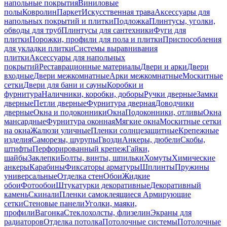
напольные покрытия
Виниловые
полы
Ковролин
Паркет
Искусственная трава
Аксессуары для
напольных покрытий и плитки
Подложка
Плинтусы, уголки,
обводы для труб
Плинтусы для сантехники
Фуги для
плитки
Порожки, профили для пола и плитки
Приспособления
для укладки плитки
Системы выравнивания
плитки
Аксессуары для напольных
покрытий
Реставрационные материалы
Двери и арки
Двери
входные
Двери межкомнатные
Арки межкомнатные
Москитные
сетки
Двери для бани и сауны
Коробки и
фурнитура
Наличники, коробки, доборы
Ручки дверные
Замки
дверные
Петли дверные
Фурнитура дверная
Доводчики
дверные
Окна и подоконники
Окна
Подоконники, отливы
Окна
мансардные
Фурнитура оконная
Мягкие окна
Москитные сетки
на окна
Жалюзи уличные
Пленки солнцезащитные
Крепежные
изделия
Саморезы, шурупы
Гвозди
Анкеры, дюбели
Скобы,
штифты
Перфорированный крепеж
Гайки,
шайбы
Заклепки
Болты, винты, шпильки
Хомуты
Химические
анкеры
Карабины
Фиксаторы арматуры
Шплинты
Пружины
универсальные
Отделка стен
Обои
Жидкие
обои
Фотообои
Штукатурки декоративные
Декоративный
камень
Скинали
Пленки самоклеящиеся
Армирующие
сетки
Стеновые панели
Уголки, маяки,
профили
Вагонка
Стеклохолсты, флизелин
Экраны для
радиаторов
Отделка потолка
Потолочные системы
Потолочные