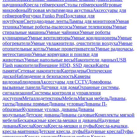
наушники
Кресла геймерские
Столы геймерские
Игровые
микрофоны
Игровая мультимедиа акустика
Аксессуары для
геймеров
Фигурки Funko Pop
Подставки для
ноутбуков
Светодиодные ленты
Лампы для мониторов
Умная
техника
Умные роботы-пылесосы
Умные телевизоры
Умные
стиральные машины
Умные чайники
Умные роботы
кулинарные
Умные вентиляторы
Умные кондиционеры
Умные
обогреватели
Умные увлажнители, очистители воздуха
Умные
отопительные котлы
Умные проветриватели
Умные радиочасы,
метеостанции
Умные кормушки и поилки для
животных
Умные напольные весы
Накопители данных
USB
Flash накопители
Внешние HDD, SSD диски
Карты
памяти
Сетевые накопители
Картридеры
Оптические
диски
Наблюдение и безопасность
Камеры
видеонаблюдения
Аксессуары для CCTV
Домофоны,
вызывные панели
Датчики для дома
Охранные системы,
сигнализации
Системы контроля и управления
доступом
Металлодетекторы
Мебель
Мягкая мебель
Диваны,
тахты
Диваны прямые
Диваны угловые
Диваны П-
образные
Кухонные уголки, диваны
Диваны
модульные
Детские диваны
Диваны садовые
Комплекты мягкой
мебели
Бескаркасные кресла-мешки и диваны
Надувные
диваны
Кресла
Кресла
Кресла-мешки и пуфы
Кресла-качалки,
кресла-маятники
Детские кресла, пуфы
Надувные кресла
Пуфы,
оттоманки
Кресла-кровати
Игровая мебель
Кресла