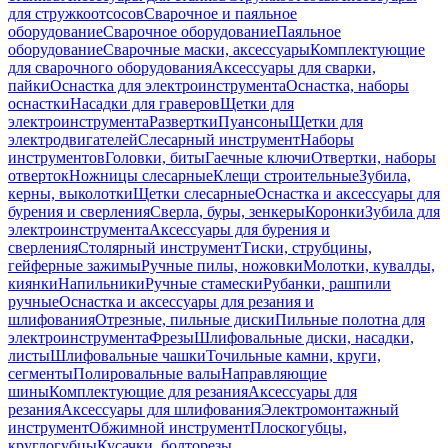
для стружкоотсосов
Сварочное и паяльное
оборудование
Сварочное оборудование
Паяльное
оборудование
Сварочные маски, аксессуары
Комплектующие
для сварочного оборудования
Аксессуары для сварки,
пайки
Оснастка для электроинструмента
Оснастка, наборы
оснастки
Насадки для граверов
Щетки для
электроинструмента
Развертки
Пуансоны
Щетки для
электродвигателей
Слесарный инструмент
Наборы
инструментов
Головки, биты
Гаечные ключи
Отвертки, наборы
отверток
Ножницы слесарные
Клещи строительные
Зубила,
керны, выколотки
Щетки слесарные
Оснастка и аксессуары для
бурения и сверления
Сверла, буры, зенкеры
Коронки
Зубила для
электроинструмента
Аксессуары для бурения и
сверления
Столярный инструмент
Тиски, струбцины,
гейферные зажимы
Ручные пилы, ножовки
Молотки, кувалды,
киянки
Напильники
Ручные стамески
Рубанки, рашпили
ручные
Оснастка и аксессуары для резания и
шлифования
Отрезные, пильные диски
Пильные полотна для
электроинструмента
Фрезы
Шлифовальные диски, насадки,
листы
Шлифовальные чашки
Точильные камни, круги,
сегменты
Полировальные валы
Направляющие
шины
Комплектующие для резания
Аксессуары для
резания
Аксессуары для шлифования
Электромонтажный
инструмент
Обжимной инструмент
Плоскогубцы,
круглогубцы
Кусачки, болторезы,