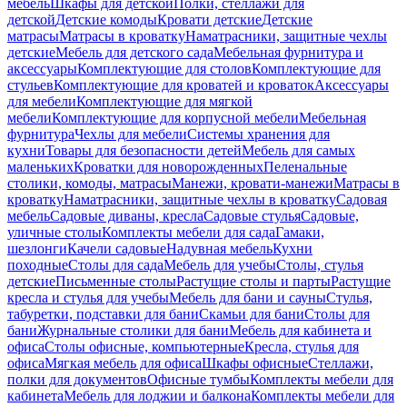
мебель
Шкафы для детской
Полки, стеллажи для
детской
Детские комоды
Кровати детские
Детские
матрасы
Матрасы в кроватку
Наматрасники, защитные чехлы
детские
Мебель для детского сада
Мебельная фурнитура и
аксессуары
Комплектующие для столов
Комплектующие для
стульев
Комплектующие для кроватей и кроваток
Аксессуары
для мебели
Комплектующие для мягкой
мебели
Комплектующие для корпусной мебели
Мебельная
фурнитура
Чехлы для мебели
Системы хранения для
кухни
Товары для безопасности детей
Мебель для самых
маленьких
Кроватки для новорожденных
Пеленальные
столики, комоды, матрасы
Манежи, кровати-манежи
Матрасы в
кроватку
Наматрасники, защитные чехлы в кроватку
Садовая
мебель
Садовые диваны, кресла
Садовые стулья
Садовые,
уличные столы
Комплекты мебели для сада
Гамаки,
шезлонги
Качели садовые
Надувная мебель
Кухни
походные
Столы для сада
Мебель для учебы
Столы, стулья
детские
Письменные столы
Растущие столы и парты
Растущие
кресла и стулья для учебы
Мебель для бани и сауны
Стулья,
табуретки, подставки для бани
Скамьи для бани
Столы для
бани
Журнальные столики для бани
Мебель для кабинета и
офиса
Столы офисные, компьютерные
Кресла, стулья для
офиса
Мягкая мебель для офиса
Шкафы офисные
Стеллажи,
полки для документов
Офисные тумбы
Комплекты мебели для
кабинета
Мебель для лоджии и балкона
Комплекты мебели для