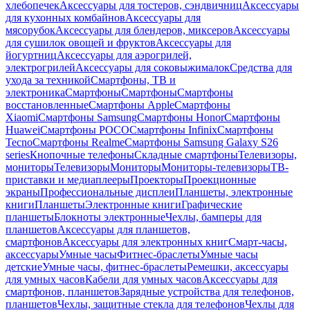
хлебопечек
Аксессуары для тостеров, сэндвичниц
Аксессуары
для кухонных комбайнов
Аксессуары для
мясорубок
Аксессуары для блендеров, миксеров
Аксессуары
для сушилок овощей и фруктов
Аксессуары для
йогуртниц
Аксессуары для аэрогрилей,
электрогрилей
Аксессуары для соковыжималок
Средства для
ухода за техникой
Смартфоны, ТВ и
электроника
Смартфоны
Смартфоны
Смартфоны
восстановленные
Смартфоны Apple
Смартфоны
Xiaomi
Смартфоны Samsung
Смартфоны Honor
Смартфоны
Huawei
Смартфоны POCO
Смартфоны Infinix
Смартфоны
Tecno
Смартфоны Realme
Смартфоны Samsung Galaxy S26
series
Кнопочные телефоны
Складные смартфоны
Телевизоры,
мониторы
Телевизоры
Мониторы
Мониторы-телевизоры
ТВ-
приставки и медиаплееры
Проекторы
Проекционные
экраны
Профессиональные дисплеи
Планшеты, электронные
книги
Планшеты
Электронные книги
Графические
планшеты
Блокноты электронные
Чехлы, бамперы для
планшетов
Аксессуары для планшетов,
смартфонов
Аксессуары для электронных книг
Смарт-часы,
аксессуары
Умные часы
Фитнес-браслеты
Умные часы
детские
Умные часы, фитнес-браслеты
Ремешки, аксессуары
для умных часов
Кабели для умных часов
Аксессуары для
смартфонов, планшетов
Зарядные устройства для телефонов,
планшетов
Чехлы, защитные стекла для телефонов
Чехлы для