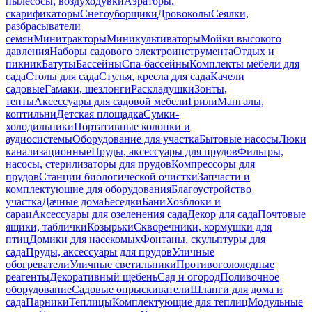
пылесосы, воздуходувки
Аэраторы,
скарификаторы
Снегоуборщики
Дровоколы
Сеялки,
разбрасыватели
семян
Минитракторы
Миникультиваторы
Мойки высокого
давления
Наборы садового электроинструмента
Отдых и
пикник
Батуты
Бассейны
Спа-бассейны
Комплекты мебели для
сада
Столы для сада
Стулья, кресла для сада
Качели
садовые
Гамаки, шезлонги
Раскладушки
Зонты,
тенты
Аксессуары для садовой мебели
Грили
Мангалы,
коптильни
Детская площадка
Сумки-
холодильники
Портативные колонки и
аудиосистемы
Оборудование для участка
Бытовые насосы
Люки
канализационные
Пруды, аксессуары для прудов
Фильтры,
насосы, стерилизаторы для прудов
Компрессоры для
прудов
Станции биологической очистки
Запчасти и
комплектующие для оборудования
Благоустройство
участка
Дачные дома
Беседки
Бани
Хозблоки и
сараи
Аксессуары для озеленения сада
Декор для сада
Почтовые
ящики, таблички
Козырьки
Скворечники, кормушки для
птиц
Домики для насекомых
Фонтаны, скульптуры для
сада
Пруды, аксессуары для прудов
Уличные
обогреватели
Уличные светильники
Противогололедные
реагенты
Декоративный щебень
Сад и огород
Поливочное
оборудование
Садовые опрыскиватели
Шланги для дома и
сада
Парники
Теплицы
Комплектующие для теплиц
Модульные