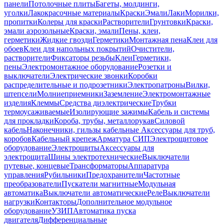
панели
Потолочные плиты
Багеты, молдинги,
уголки
Лакокрасочные материалы
Краски
Эмали
Лаки
Морилки,
пропитки
Колеры для краски
Растворители
Грунтовки
Краски,
эмали аэрозольные
Краски, эмали
Пены, клеи,
герметики
Жидкие гвозди
Герметики
Монтажная пена
Клеи для
обоев
Клеи для напольных покрытий
Очистители,
растворители
Фиксаторы резьбы
Клеи
Герметики,
пены
Электромонтажное оборудование
Розетки и
выключатели
Электрические звонки
Коробки
распределительные и подрозетники
Электропатроны
Вилки,
штепсели
Молниеприемники
Заземление
Электромонтажные
изделия
Клеммы
Средства диэлектрические
Трубки
термоусаживаемые
Изолирующие зажимы
Кабель и системы
для прокладки
Короба, трубы, металлорукав
Силовой
кабель
Наконечники, гильзы кабельные
Аксессуары для труб,
коробов
Кабельный крепеж
Арматура СИП
Электрощитовое
оборудование
Электрощиты
Аксессуары для
электрощита
Шины электротехнические
Выключатели
путевые, концевые
Трансформаторы
Аппаратура
управления
Рубильники
Предохранители
Частотные
преобразователи
Пускатели магнитные
Модульная
автоматика
Выключатели автоматические
Реле
Выключатели
нагрузки
Контакторы
Дополнительное модульное
оборудование
УЗИП
Автоматика пуска
двигателя
Дифференциальные