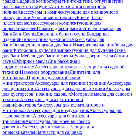
грядки
Садовые компостеры
Уничтожители, отпугиватели
насекомых и грызунов
Автоматизация и контроль
полива
Аксессуары и комплектующие для поливочного
оборудования
Укрывные материалы
Бочки, баки
пластиковые
Аксессуары и комплектующие для
опрыскивателей
Шланги для опрыскивателей
Товары для
бани
Бани
Сауны
Двери для бани и сауны
Бондарные
изделия
Банные принадлежности
Аксессуары для
бани
Оснащение и декор для бани
Измерительные приборы для
бани
Фитобочки, купели
Комплектующие для купелей
Окна
для бани
Мебель для бани и сауны
Ручки дверные для бани и
сауны
Эфирные масла
Спа-бассейны с
гидромассажем
Аксессуары и комплектующие для садовой
техники
Навесное оборудование
Двигатели для
мотоблоков
Прицепы для мотоблоков,
минитракторов
Аксессуары для газонной техники
Аксессуары
для цепных пил
Аксессуары для садовой техники
Аксессуары
для кусторезов, ножниц садовых
Моторные масла для садовой
техники
Аксессуары для аэратоторов и
скарификаторов
Аксессуары для культиваторов и
мотоблоков
Аксессуары для воздуходувок
Аксессуары для
газонокосилок
Аксессуары для бензокос и
триммеров
Аксессуары для моек высокого
давления
Аксессуары и комплектующие для
опрыскивателей
Запчасти для садовых