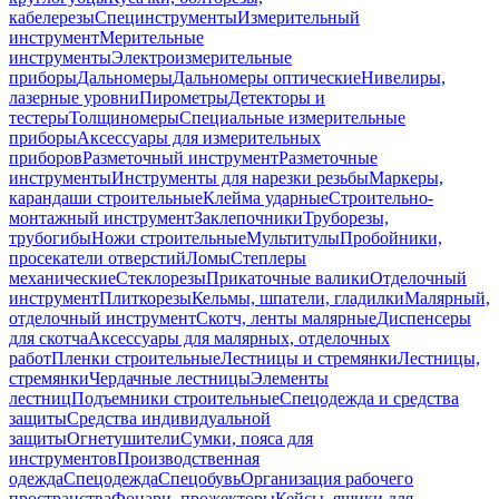
кабелерезы
Специнструменты
Измерительный
инструмент
Мерительные
инструменты
Электроизмерительные
приборы
Дальномеры
Дальномеры оптические
Нивелиры,
лазерные уровни
Пирометры
Детекторы и
тестеры
Толщиномеры
Специальные измерительные
приборы
Аксессуары для измерительных
приборов
Разметочный инструмент
Разметочные
инструменты
Инструменты для нарезки резьбы
Маркеры,
карандаши строительные
Клейма ударные
Строительно-
монтажный инструмент
Заклепочники
Труборезы,
трубогибы
Ножи строительные
Мультитулы
Пробойники,
просекатели отверстий
Ломы
Степлеры
механические
Стеклорезы
Прикаточные валики
Отделочный
инструмент
Плиткорезы
Кельмы, шпатели, гладилки
Малярный,
отделочный инструмент
Скотч, ленты малярные
Диспенсеры
для скотча
Аксессуары для малярных, отделочных
работ
Пленки строительные
Лестницы и стремянки
Лестницы,
стремянки
Чердачные лестницы
Элементы
лестниц
Подъемники строительные
Спецодежда и средства
защиты
Средства индивидуальной
защиты
Огнетушители
Сумки, пояса для
инструментов
Производственная
одежда
Спецодежда
Спецобувь
Организация рабочего
пространства
Фонари, прожекторы
Кейсы, ящики для