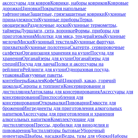
аксессуары для ковров
Коврики, наборы ковриков
Ковровые
дорожки
Циновки
Покрытия напольные
тафтинговые
Защитные, грязезащитные коврики
Кухонные
принадлежности
Кухонные приборы
Терки,
овощерезки
Разделочные доски
Кухонные термометры,
таймеры
Дуршлаги, сита, воронки
Формы, приборы для
приготовления
Молотки для мяса, тендерайзеры
Кухонные
мелочи
Миски
Кухонный текстиль
Кухонные фартуки,
прихватки
Кухонные полотенца
Скатерти, сервировочные
салфетки
Организация хранения на кухне
Посуда для
хранения
Органайзеры для кухни
Органайзеры для
специй
Посуда для ланча
Полки и аксессуары на
рейлинги
Рейлинги для кухни
Одноразовая посуда,
упаковка
Вакуумные пакеты,
контейнеры
Бакалея
Кофе
Чай
Цикорий, какао, горячий
шоколад
Сиропы и топпинги
Консервирование и
дистилляция
Автоклавы для консервирования
Аксессуары для
консервирования
Приспособления для
консервирования
Открывалки
Пивоварни
Емкости для
брожения
Ингредиенты для приготовления алкогольных
напитков
Аксессуары для приготовления и хранения
алкогольных напитков
Комплектующие для
дистилляторов
Прессы, дробилки для виноделия и
пивоварения
Дистилляторы бытовые
Уборочный
инвентарь
Швабры, насадки
Ведра, тазы для уборки
Наборы