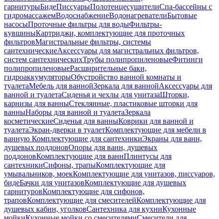
гарнитуры
Биде
Писсуары
Полотенцесушители
Спа-бассейны с
гидромассажем
Водоснабжение
Водонагреватели
Бытовые
насосы
Проточные фильтры для воды
Фильтры-
кувшины
Картриджи, комплектующие для проточных
фильтров
Магистральные фильтры, системы
сантехнические
Аксессуары для магистральных фильтров,
систем сантехнических
Трубы полипропиленовые
Фитинги
полипропиленовые
Расширительные баки,
гидроаккумуляторы
Обустройство ванной комнаты и
туалета
Мебель для ванной
Зеркала для ванной
Аксессуары для
ванной и туалета
Сиденья и чехлы для унитаза
Шторки,
карнизы для ванны
Стеклянные, пластиковые шторки для
ванны
Наборы для ванной и туалета
Зеркала
косметические
Сиденья для ванны
Коврики для ванной и
туалета
Экран-дверки в туалет
Комплектующие для мебели в
ванную
Комплектующие для сантехники
Экраны для ванн,
душевых поддонов
Опоры для ванн, душевых
поддонов
Комплектующие для ванн
Плинтусы для
сантехники
Сифоны, трапы
Комплектующие для
умывальников, моек
Комплектующие для унитазов, писсуаров,
биде
Бачки для унитазов
Комплектующие для душевых
гарнитуров
Комплектующие для сифонов,
трапов
Комплектующие для смесителей
Комплектующие для
душевых кабин, уголков
Сантехника для кухни
Кухонные
мойки
Кухонные мойки со смесителями
Смесители для