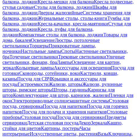
балкона, лоджии
Кресла-мешки для балкона
Кресла подвесные,
стулья садовые
Столы для балкона, лоджии
Шкафы для
балкона, лоджии
Дверцы жалюзийные
Системы хранения для
балкона, лоджии
Журнальные столы, столы-книги
Тумбы для
балкона, лоджии
Кресла-качалки, кресла-маятники
Стулья для
балкона, лоджии
Кресла, пуфы для балкона,
лоджии
Компактные столы для балкона, лоджии
Товары для
дома, бакалея
Освещение
Люстры, потолочные
светильники
Торшеры
Прикроватные лампы,
ночники
Настольные лампы
Споты
Настенные светильники,
бра
Точечные светильники
Трековые светильники
Уличные
светильники, фонари, бра
Лампы
Освещение для картин,
зеркал
Кольцевые лампы
Аксессуары для освещения
Посуда для
готовки
Сковороды, сотейники, воки
Кастрюли, ковши,
казаны
Посуда для СВЧ
Крышки и аксессуары для
посуды
Гастроемкости
Жалюзи, шторы
Жалюзи, рулонные
шторы, римские шторы
Шторы, гардины
Карнизы для
штор
Комплектующие для штор, карнизов, жалюзи
Пленки для
окон
Электроприводные солнцезащитные системы
Столовая
посуда, сервировка
Посуда для напитков
Посуда для горячих
напитков
Посуда для подачи и хранения напитков
Столовые
приборы
Столовая посуда
Посуда для сервировки
Предметы
сервировки
Детская столовая посуда
Декор
Зеркала
Кашпо,
стойки для цветов
Картины, постеры
Часы
интерьерные
Искусственные цветы, растения
Вазы
Ключницы,