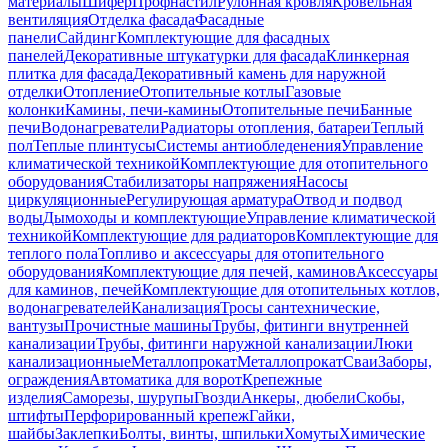
материалы
Шифер
Профнастил
Рулонная кровля
Кровельная
вентиляция
Отделка фасада
Фасадные
панели
Сайдинг
Комплектующие для фасадных
панелей
Декоративные штукатурки для фасада
Клинкерная
плитка для фасада
Декоративный камень для наружной
отделки
Отопление
Отопительные котлы
Газовые
колонки
Камины, печи-камины
Отопительные печи
Банные
печи
Водонагреватели
Радиаторы отопления, батареи
Теплый
пол
Теплые плинтусы
Системы антиобледенения
Управление
климатической техникой
Комплектующие для отопительного
оборудования
Стабилизаторы напряжения
Насосы
циркуляционные
Регулирующая арматура
Отвод и подвод
воды
Дымоходы и комплектующие
Управление климатической
техникой
Комплектующие для радиаторов
Комплектующие для
теплого пола
Топливо и аксессуары для отопительного
оборудования
Комплектующие для печей, каминов
Аксессуары
для каминов, печей
Комплектующие для отопительных котлов,
водонагревателей
Канализация
Тросы сантехнические,
вантузы
Прочистные машины
Трубы, фитинги внутренней
канализации
Трубы, фитинги наружной канализации
Люки
канализационные
Металлопрокат
Металлопрокат
Сваи
Заборы,
ограждения
Автоматика для ворот
Крепежные
изделия
Саморезы, шурупы
Гвозди
Анкеры, дюбели
Скобы,
штифты
Перфорированный крепеж
Гайки,
шайбы
Заклепки
Болты, винты, шпильки
Хомуты
Химические