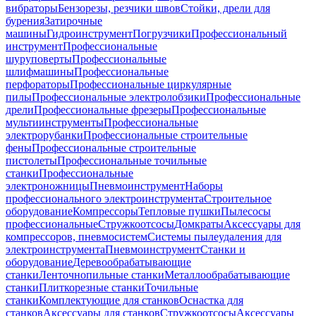
вибраторы
Бензорезы, резчики швов
Стойки, дрели для
бурения
Затирочные
машины
Гидроинструмент
Погрузчики
Профессиональный
инструмент
Профессиональные
шуруповерты
Профессиональные
шлифмашины
Профессиональные
перфораторы
Профессиональные циркулярные
пилы
Профессиональные электролобзики
Профессиональные
дрели
Профессиональные фрезеры
Профессиональные
мультиинструменты
Профессиональные
электрорубанки
Профессиональные строительные
фены
Профессиональные строительные
пистолеты
Профессиональные точильные
станки
Профессиональные
электроножницы
Пневмоинструмент
Наборы
профессионального электроинструмента
Строительное
оборудование
Компрессоры
Тепловые пушки
Пылесосы
профессиональные
Стружкоотсосы
Домкраты
Аксессуары для
компрессоров, пневмосистем
Системы пылеудаления для
электроинструмента
Пневмоинструмент
Станки и
оборудование
Деревообрабатывающие
станки
Ленточнопильные станки
Металлообрабатывающие
станки
Плиткорезные станки
Точильные
станки
Комплектующие для станков
Оснастка для
станков
Аксессуары для станков
Стружкоотсосы
Аксессуары