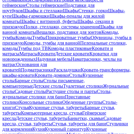
геймерские
Столы геймерские
Подставки для
ноутбуков
Шкафы и стеллажи
Шкафы
Стенки, горки
Шкафы-
купе
Шкафы-гармошки
Шкафы-пеналы для жилой
комнаты
Шкафы с витриной, буфеты
Шкафы, секции в
прихожую
Полки, стеллажи, системы хранения
Шкафы для
ванной комнаты
Вешалки, подставки для зонтов
Комоды,
тумбы
Комоды
Тумбы
Прикроватные тумбы
Обувницы, тумбы в
прихожую
Комоды, тумбы для ванной
Пеленальные столики,
комоды
Тумбы под ТВ
Комоды пластиковые
Кровати и
матрасы
Матрасы
Кровати
Детские кровати
Кроватки для
новорожденных
Надувная мебель
Наматрасники, чехлы на
матрас
Основания для
кроватей
Подматрасники
Раскладушки
Кровати-трансформеры,
шкафы-кровати
Кровати-домики
Столы
Кухонные
столы
Барные столы
Столы письменные,
компьютерные
Детские столы
Туалетные столики
Журнальные
столы
Садовые столы
Растущие столы и парты
Столы,
журнальные столики для бани
Приставные
столики
Консольные столики
Обеденные группы
Столы-
книги
Стулья
Кухонные стулья, табуреты
Барные стулья,
табуреты
Компьютерные кресла, стулья
Геймерские
кресла
Детские стулья, табуреты
Банкетки, скамьи
Садовые
кресла, стулья, табуреты
Стулья, табуреты для бани
Стульчики
для кормления
Кухня
Кухонный гарнитур
Кухонные