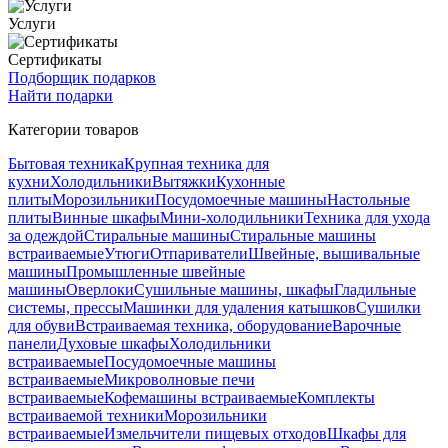
Услуги
Сертификаты
Подборщик подарков
Найти подарки
Категории товаров
Бытовая техника
Крупная техника для
кухни
Холодильники
Вытяжки
Кухонные
плиты
Морозильники
Посудомоечные машины
Настольные
плиты
Винные шкафы
Мини-холодильники
Техника для ухода
за одеждой
Стиральные машины
Стиральные машины
встраиваемые
Утюги
Отпариватели
Швейные, вышивальные
машины
Промышленные швейные
машины
Оверлоки
Сушильные машины, шкафы
Гладильные
системы, прессы
Машинки для удаления катышков
Сушилки
для обуви
Встраиваемая техника, оборудование
Варочные
панели
Духовые шкафы
Холодильники
встраиваемые
Посудомоечные машины
встраиваемые
Микроволновые печи
встраиваемые
Кофемашины встраиваемые
Комплекты
встраиваемой техники
Морозильники
встраиваемые
Измельчители пищевых отходов
Шкафы для