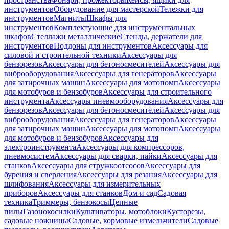
инструментов
Оборудование для мастерской
Тележки для
инструментов
Магниты
Шкафы для
инструментов
Комплектующие для инструментальных
шкафов
Стеллажи металлические
Стенды, держатели для
инструментов
Поддоны для инструментов
Аксессуары для
силовой и строительной техники
Аксессуары для
бензорезов
Аксессуары для бетоносмесителей
Аксессуары для
виброоборудования
Аксессуары для генераторов
Аксессуары
для затирочных машин
Аксессуары для мотопомп
Аксессуары
для мотобуров и бензобуров
Аксессуары для строительного
инструмента
Аксессуары пневмооборудования
Аксессуары для
бензорезов
Аксессуары для бетоносмесителей
Аксессуары для
виброоборудования
Аксессуары для генераторов
Аксессуары
для затирочных машин
Аксессуары для мотопомп
Аксессуары
для мотобуров и бензобуров
Аксессуары для
электроинструмента
Аксессуары для компрессоров,
пневмосистем
Аксессуары для сварки, пайки
Аксессуары для
станков
Аксессуары для стружкоотсосов
Аксессуары для
бурения и сверления
Аксессуары для резания
Аксессуары для
шлифования
Аксессуары для измерительных
приборов
Аксессуары для станков
Дом и сад
Садовая
техника
Триммеры, бензокосы
Цепные
пилы
Газонокосилки
Культиваторы, мотоблоки
Кусторезы,
садовые ножницы
Садовые, кормовые измельчители
Садовые