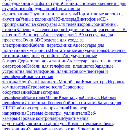
оборудования для фотостудии
Стойки, системы крепления для
студийного оборудования
Портативная
аудиотехника
Наушники и гарнитуры
Портативные колонки,
акустика
Умные колонки
MP3-плееры
Диктофоны
CD-
проигрыватели
Аксессуары для телевизоров
Кронштейны,
стойки
Кабели для телевизоров
Подписки на видеосервисы
ТВ-
антенны
ТВ-тюнеры
Аксессуары для ТВ
Аксессуары для
проектора
Очки 3D
Средства для ухода за
электроникой
Кабели, переходники
Аксессуары для
портативных устройств
Портативные аккумуляторы
Элементы
питания, зарядные устройства
Аккумуляторные
батареи
Держатели, док-станции
Аксессуары для планшетов,
смартфонов
Кабели для телефонов, планшетов
Зарядные
устройства для телефонов, планшетов
Компьютеры и
периферия
Компьютерная
техника
Ноутбуки
Планшеты
Моноблоки
Компьютеры
Игровые
компьютеры
Игровые консоли
Серверное
оборудование
Компьютерная
периферия
Мониторы
Мыши
Клавиатуры
Стилусы
Наборы
периферии
Источники бесперебойного питания
Батареи для
ИБП
Стабилизаторы напряжения
Инверторы
напряжения
Сетевые фильтры, удлинители
Веб-
камеры
Игровые контроллеры
Мультимедиа
акустика
Наушники и гарнитуры
Компьютерные кабели,
переходники
Зарядные, аккумуляторы
Док-станции,