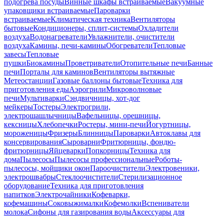
подогрева посуды
Винные шкафы встраиваемые
Вакуумные
упаковщики встраиваемые
Пароварки
встраиваемые
Климатическая техника
Вентиляторы
бытовые
Кондиционеры, сплит-системы
Охладители
воздуха
Водонагреватели
Увлажнители, очистители
воздуха
Камины, печи-камины
Обогреватели
Тепловые
завесы
Тепловые
пушки
Биокамины
Проветриватели
Отопительные печи
Банные
печи
Порталы для каминов
Вентиляторы вытяжные
Метеостанции
Газовые баллоны бытовые
Техника для
приготовления еды
Аэрогрили
Микроволновые
печи
Мультиварки
Сэндвичницы, хот-дог
мейкеры
Тостеры
Электрогрили,
электрошашлычницы
Вафельницы, орешницы,
кексницы
Хлебопечки
Ростеры, мини-печи
Йогуртницы,
мороженицы
Фризеры
Блинницы
Пароварки
Автоклавы для
консервирования
Сыроварни
Фритюрницы, фондю-
фритюрницы
Яйцеварки
Попкорницы
Техника для
дома
Пылесосы
Пылесосы профессиональные
Роботы-
пылесосы, мойщики окон
Пароочистители
Электровеники,
электрошвабры
Стеклоочистители
Стерилизационное
оборудование
Техника для приготовления
напитков
Электрочайники
Кофеварки,
кофемашины
Соковыжималки
Кофемолки
Вспениватели
молока
Сифоны для газирования воды
Аксессуары для