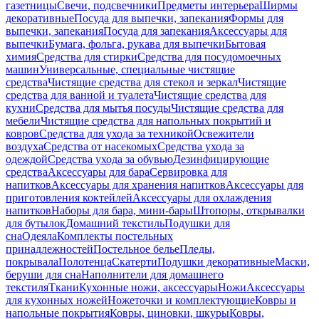
газетницы
Свечи, подсвечники
Предметы интерьера
Ширмы
декоративные
Посуда для выпечки, запекания
Формы для
выпечки, запекания
Посуда для запекания
Аксессуары для
выпечки
Бумага, фольга, рукава для выпечки
Бытовая
химия
Средства для стирки
Средства для посудомоечных
машин
Универсальные, специальные чистящие
средства
Чистящие средства для стекол и зеркал
Чистящие
средства для ванной и туалета
Чистящие средства для
кухни
Средства для мытья посуды
Чистящие средства для
мебели
Чистящие средства для напольных покрытий и
ковров
Средства для ухода за техникой
Освежители
воздуха
Средства от насекомых
Средства ухода за
одеждой
Средства ухода за обувью
Дезинфицирующие
средства
Аксессуары для бара
Сервировка для
напитков
Аксессуары для хранения напитков
Аксессуары для
приготовления коктейлей
Аксессуары для охлаждения
напитков
Наборы для бара, мини-бары
Штопоры, открывалки
для бутылок
Домашний текстиль
Подушки для
сна
Одеяла
Комплекты постельных
принадлежностей
Постельное белье
Пледы,
покрывала
Полотенца
Скатерти
Подушки декоративные
Маски,
беруши для сна
Наполнители для домашнего
текстиля
Ткани
Кухонные ножи, аксессуары
Ножи
Аксессуары
для кухонных ножей
Ножеточки и комплектующие
Ковры и
напольные покрытия
Ковры, циновки, шкуры
Ковры,