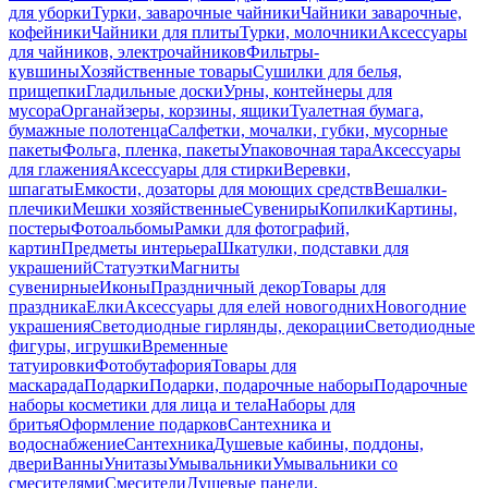
для уборки
Турки, заварочные чайники
Чайники заварочные,
кофейники
Чайники для плиты
Турки, молочники
Аксессуары
для чайников, электрочайников
Фильтры-
кувшины
Хозяйственные товары
Сушилки для белья,
прищепки
Гладильные доски
Урны, контейнеры для
мусора
Органайзеры, корзины, ящики
Туалетная бумага,
бумажные полотенца
Салфетки, мочалки, губки, мусорные
пакеты
Фольга, пленка, пакеты
Упаковочная тара
Аксессуары
для глажения
Аксессуары для стирки
Веревки,
шпагаты
Емкости, дозаторы для моющих средств
Вешалки-
плечики
Мешки хозяйственные
Сувениры
Копилки
Картины,
постеры
Фотоальбомы
Рамки для фотографий,
картин
Предметы интерьера
Шкатулки, подставки для
украшений
Статуэтки
Магниты
сувенирные
Иконы
Праздничный декор
Товары для
праздника
Елки
Аксессуары для елей новогодних
Новогодние
украшения
Светодиодные гирлянды, декорации
Светодиодные
фигуры, игрушки
Временные
татуировки
Фотобутафория
Товары для
маскарада
Подарки
Подарки, подарочные наборы
Подарочные
наборы косметики для лица и тела
Наборы для
бритья
Оформление подарков
Сантехника и
водоснабжение
Сантехника
Душевые кабины, поддоны,
двери
Ванны
Унитазы
Умывальники
Умывальники со
смесителями
Смесители
Душевые панели,