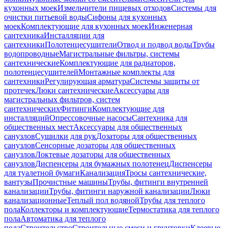
кухонных моек
Измельчители пищевых отходов
Системы для
очистки питьевой воды
Сифоны для кухонных
моек
Комплектующие для кухонных моек
Инженерная
сантехника
Инсталляции для
сантехники
Полотенцесушители
Отвод и подвод воды
Трубы
водопроводные
Магистральные фильтры, системы
сантехнические
Комплектующие для радиаторов,
полотенцесушителей
Монтажные комплекты для
сантехники
Регулирующая арматура
Системы защиты от
протечек
Люки сантехнические
Аксессуары для
магистральных фильтров, систем
сантехнических
Фитинги
Комплектующие для
инсталляций
Опрессовочные насосы
Сантехника для
общественных мест
Аксессуары для общественных
санузлов
Сушилки для рук
Дозаторы для общественных
санузлов
Сенсорные дозаторы для общественных
санузлов
Локтевые дозаторы для общественных
санузлов
Диспенсеры для бумажных полотенец
Диспенсеры
для туалетной бумаги
Канализация
Тросы сантехнические,
вантузы
Прочистные машины
Трубы, фитинги внутренней
канализации
Трубы, фитинги наружной канализации
Люки
канализационные
Теплый пол водяной
Трубы для теплого
пола
Коллекторы и комплектующие
Термостатика для теплого
пола
Автоматика для теплого
пола
Строительство
Строительные смеси и грунтовки
Клеевые