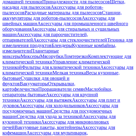
домашней техники
Принадлежности для пылесосов
Щетки,
насадки для пылесосов
Аксессуары для роботов-
пылесосов
Расходные материалы для пылесосов
Станции,
аккумуляторы для роботов-пылесосов
Аксессуары для
швейных машин
Аксессуары для промышленного швейного
оборудования
Аксессуары для стиральных и сушильных
машин
Аксессуары для пароочистителей,
отпаривателей
Аксессуары для стеклоочистителей
Техника для
измельчения продуктов
Блендеры
Кухонные комбайны,
измельчители
Планетарные
миксеры
Миксеры
Мясорубки
Ломтерезки
Комплектующие для
климатической техники
Управление климатической
техникой
Фильтры для климатической техники
Аксессуары для
климатической техники
Мелкая техника
Весы кухонные,
бытовые
Сушилки для овощей и
фруктов
Вакууматоры
Открывалки,
картофелечистки
Проращиватели семян
Маслобойки,
сепараторы бытовые
Аксессуары для крупной
техники
Аксессуары для вытяжек
Аксессуары для плит и
духовок
Аксессуары для холодильников
Аксессуары для
посудомоечных машин
Средства для посудомоечных
машин
Средства для ухода за техникой
Аксессуары для
кухонной техники
Аксессуары для микроволновых
печей
Вакуумные пакеты, контейнеры
Аксессуары для
кофемашин
Аксессуары для мультиварок,