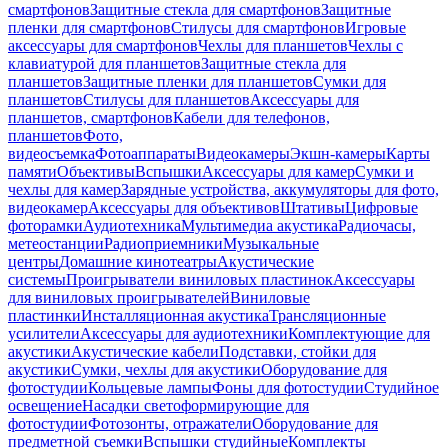
смартфонов
Защитные стекла для смартфонов
Защитные
пленки для смартфонов
Стилусы для смартфонов
Игровые
аксессуары для смартфонов
Чехлы для планшетов
Чехлы с
клавиатурой для планшетов
Защитные стекла для
планшетов
Защитные пленки для планшетов
Сумки для
планшетов
Стилусы для планшетов
Аксессуары для
планшетов, смартфонов
Кабели для телефонов,
планшетов
Фото,
видеосъемка
Фотоаппараты
Видеокамеры
Экшн-камеры
Карты
памяти
Объективы
Вспышки
Аксессуары для камер
Сумки и
чехлы для камер
Зарядные устройства, аккумуляторы для фото,
видеокамер
Аксессуары для объективов
Штативы
Цифровые
фоторамки
Аудиотехника
Мультимедиа акустика
Радиочасы,
метеостанции
Радиоприемники
Музыкальные
центры
Домашние кинотеатры
Акустические
системы
Проигрыватели виниловых пластинок
Аксессуары
для виниловых проигрывателей
Виниловые
пластинки
Инсталляционная акустика
Трансляционные
усилители
Аксессуары для аудиотехники
Комплектующие для
акустики
Акустические кабели
Подставки, стойки для
акустики
Сумки, чехлы для акустики
Оборудование для
фотостудии
Кольцевые лампы
Фоны для фотостудии
Студийное
освещение
Насадки светоформирующие для
фотостудии
Фотозонты, отражатели
Оборудование для
предметной съемки
Вспышки студийные
Комплекты