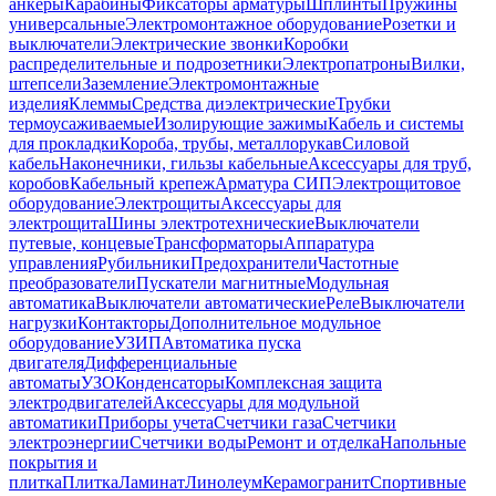
анкеры
Карабины
Фиксаторы арматуры
Шплинты
Пружины
универсальные
Электромонтажное оборудование
Розетки и
выключатели
Электрические звонки
Коробки
распределительные и подрозетники
Электропатроны
Вилки,
штепсели
Заземление
Электромонтажные
изделия
Клеммы
Средства диэлектрические
Трубки
термоусаживаемые
Изолирующие зажимы
Кабель и системы
для прокладки
Короба, трубы, металлорукав
Силовой
кабель
Наконечники, гильзы кабельные
Аксессуары для труб,
коробов
Кабельный крепеж
Арматура СИП
Электрощитовое
оборудование
Электрощиты
Аксессуары для
электрощита
Шины электротехнические
Выключатели
путевые, концевые
Трансформаторы
Аппаратура
управления
Рубильники
Предохранители
Частотные
преобразователи
Пускатели магнитные
Модульная
автоматика
Выключатели автоматические
Реле
Выключатели
нагрузки
Контакторы
Дополнительное модульное
оборудование
УЗИП
Автоматика пуска
двигателя
Дифференциальные
автоматы
УЗО
Конденсаторы
Комплексная защита
электродвигателей
Аксессуары для модульной
автоматики
Приборы учета
Счетчики газа
Счетчики
электроэнергии
Счетчики воды
Ремонт и отделка
Напольные
покрытия и
плитка
Плитка
Ламинат
Линолеум
Керамогранит
Спортивные