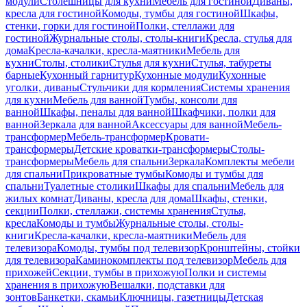
модули
Столешницы для кухни
Мебель для гостиной
Диваны,
кресла для гостиной
Комоды, тумбы для гостиной
Шкафы,
стенки, горки для гостиной
Полки, стеллажи для
гостиной
Журнальные столы, столы-книги
Кресла, стулья для
дома
Кресла-качалки, кресла-маятники
Мебель для
кухни
Столы, столики
Стулья для кухни
Стулья, табуреты
барные
Кухонный гарнитур
Кухонные модули
Кухонные
уголки, диваны
Стульчики для кормления
Системы хранения
для кухни
Мебель для ванной
Тумбы, консоли для
ванной
Шкафы, пеналы для ванной
Шкафчики, полки для
ванной
Зеркала для ванной
Аксессуары для ванной
Мебель-
трансформер
Мебель-трансформер
Кровати-
трансформеры
Детские кроватки-трансформеры
Столы-
трансформеры
Мебель для спальни
Зеркала
Комплекты мебели
для спальни
Прикроватные тумбы
Комоды и тумбы для
спальни
Туалетные столики
Шкафы для спальни
Мебель для
жилых комнат
Диваны, кресла для дома
Шкафы, стенки,
секции
Полки, стеллажи, системы хранения
Стулья,
кресла
Комоды и тумбы
Журнальные столы, столы-
книги
Кресла-качалки, кресла-маятники
Мебель для
телевизора
Комоды, тумбы под телевизор
Кронштейны, стойки
для телевизора
Каминокомплекты под телевизор
Мебель для
прихожей
Секции, тумбы в прихожую
Полки и системы
хранения в прихожую
Вешалки, подставки для
зонтов
Банкетки, скамьи
Ключницы, газетницы
Детская