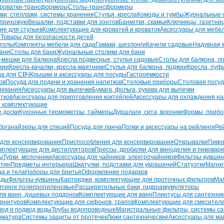
кроватки-трансформеры
Столы-трансформеры
ки, стеллажи, системы хранения
Стулья, кресла
Комоды и тумбы
Журнальные с
 прихожую
Вешалки, подставки для зонтов
Банкетки, скамьи
Ключницы, газетни
е для стульев
Комплектующие для кроватей и кроваток
Аксессуары для мебе
и
Товары для безопасности детей
столы
Комплекты мебели для сада
Гамаки, шезлонги
Качели садовые
Надувная 
бани
Столы для бани
Журнальные столики для бани
-мешки для балкона
Кресла подвесные, стулья садовые
Столы для балкона, л
жии
Кресла-качалки, кресла-маятники
Стулья для балкона, лоджии
Кресла, пуф
да для СВЧ
Крышки и аксессуары для посуды
Гастроемкости
ов
Посуда для подачи и хранения напитков
Столовые приборы
Столовая посу
пекания
Аксессуары для выпечки
Бумага, фольга, рукава для выпечки
тков
Аксессуары для приготовления коктейлей
Аксессуары для охлаждения на
и комплектующие
 доски
Кухонные термометры, таймеры
Дуршлаги, сита, воронки
Формы, прибо
Органайзеры для специй
Посуда для ланча
Полки и аксессуары на рейлинги
Ре
 для консервирования
Приспособления для консервирования
Открывалки
Пиво
мплектующие для дистилляторов
Прессы, дробилки для виноделия и пивовар
ы
Турки, молочники
Аксессуары для чайников, электрочайников
Фильтры-кувши
ртин
Предметы интерьера
Шкатулки, подставки для украшений
Статуэтки
Магни
а и тела
Наборы для бритья
Оформление подарков
оды
Фильтры-кувшины
Картриджи, комплектующие для проточных фильтров
Маг
итинги полипропиленовые
Расширительные баки, гидроаккумуляторы
ля ванн, душевых поддонов
Комплектующие для ванн
Плинтусы для сантехник
арнитуров
Комплектующие для сифонов, трапов
Комплектующие для смесител
вод и подвод воды
Трубы водопроводные
Магистральные фильтры, системы са
рматура
Системы защиты от протечек
Люки сантехнические
Аксессуары для ма