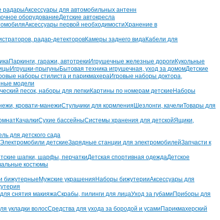
е радары
Аксессуары для автомобильных антенн
вочное оборудование
Детские автокресла
томобиля
Аксессуары первой необходимости
Хранение в
истраторов, радар-детекторов
Камеры заднего вида
Кабели для
ика
Паркинги, гаражи, автотреки
Игрушечные железные дороги
Кукольные
ницы
Игрушки-прыгуны
Бытовая техника игрушечная, уход за домом
Детские
ровые наборы стилиста и парикмахера
Игровые наборы доктора,
ные модели
ческий песок, наборы для лепки
Картины по номерам детские
Наборы
ежи, кровати-манежи
Стульчики для кормления
Шезлонги, качели
Товары для
омнат
Качалки
Сухие бассейны
Системы хранения для детской
Ящики,
ль для детского сада
Электромобили детские
Зарядные станции для электромобилей
Запчасти к
тские шапки, шарфы, перчатки
Детская спортивная одежда
Детское
вальные костюмы
и бижутерные
Мужские украшения
Наборы бижутерии
Аксессуары для
утерия
для снятия макияжа
Скрабы, пилинги для лица
Уход за губами
Приборы для
ля укладки волос
Средства для ухода за бородой и усами
Парикмахерский