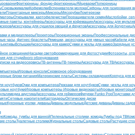
ыроварни
Фритюрницы, фондю-фритюрницы
Яйцеварки
Попкорницы
ы
Соковыжималки
Кофемолки
Вспениватели молока
Сифоны для газирования в
тели
Планетарные миксеры
Миксеры
Мясорубки
Ломтерезки
уматоры
Открывалки, картофелечистки
Проращиватели семян
Маслобойки, се
мные пакеты, контейнеры
Аксессуары для кофемашин
Аксессуары для мультив
ксеров
Аксессуары для сушилок овощей и фруктов
Аксессуары для йогуртниц
А
авки и медиаплееры
Проекторы
Проекционные экраны
Профессиональные ди
ные часы, фитнес-браслеты
Ремешки, аксессуары для умных часов
Кабели для
бъективы
Вспышки
Аксессуары для камер
Сумки и чехлы для камер
Зарядные ус
йное освещение
Насадки светоформирующие для фотостудии
Фотозонты, от
ния для студийного оборудования
писки на видеосервисы
ТВ-антенны
ТВ-тюнеры
Аксессуары для ТВ
Аксессуары
омпьютеры
Игровые консоли
Серверное оборудование
ерные блоки питания
Материнские платы
Системы охлаждения
Корпуса для 
ля ноутбуков
Очки для компьютера
Рюкзаки для ноутбуков
Сумки, чехлы для но
ровые ноутбуки
Игровые компьютеры
Игровые видеокарты
Игровые мониторы
И
ультимедиа акустика
Аксессуары для геймеров
Фигурки Funko Pop
Подставки д
мяти
Сетевые накопители
Картридеры
Оптические диски
зные
Кухонные уголки, диваны
Диваны модульные
Детские диваны
Диваны садо
в
ую
Комоды, тумбы для ванной
Пеленальные столики, комоды
Тумбы под ТВ
Ком
кие столы
Туалетные столики
Журнальные столы
Садовые столы
Растущие сто
ухонный гарнитур
Кухонные модули
Кухонные уголки, диваны
Стульчики для к