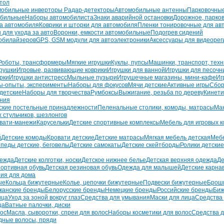
тол
мобильные инверторы
Радар-детекторы
Автомобильные антенны
Парковочны
обильные
Наборы автомобилиста
Знаки аварийной остановки
Дорожное, парко
на автомобиля
Коврики и шторки для автомобиля
Пленки тонировочные для ав
 для ухода за авто
Воронки, емкости автомобильные
Подогрев сидений
обилайзеров
GPS, GSM модули для автоэлектроники
Аксессуары для видеорег
Роботы, трансформеры
Мягкие игрушки
Куклы, пупсы
Машинки, транспорт, техн
рушки
Игровые, развивающие коврики
Игрушки для ванной
Игрушки для песоч
рки
Игрушки антистресс
Мыльные пузыри
Игрушечные магазины, мини-кафе
Иг
ы-опыты, эксперименты
Наборы для фокусов
Мячи детские
Активные игры
Сбор
 детские
Наборы для творчества
Румбоксы
Выжигание, резьба по дереву
Кинети
ания
ские постельные принадлежности
Пеленальные столики, комоды, матрасы
Ман
 стульчиков, шезлонгов
овати-манежи
Карусельки
Детские спортивные комплексы
Мебель для игровых к
й
Детские комоды
Кровати детские
Детские матрасы
Мягкая мебель детская
Мебе
педы детские, беговелы
Детские самокаты
Детские скейтборды
Ролики детские
дежда
Детские колготки, носки
Детское нижнее белье
Детская верхняя одежда
Де
портивная обувь
Детская резиновая обувь
Одежда для малышей
Детские карна
ия для дома
ые
Кольца бижутерные
Колье, цепочки бижутерные
Подвески бижутерные
Брош
канские бренды
Белорусские бренды
Немецкие бренды
Российские бренды
Биж
ица
Уход за зоной вокруг глаз
Средства для умывания
Маски для лица
Средства 
ца
Ватные палочки, диски
лос
Масла, сыворотки, спреи для волос
Наборы косметики для волос
Средства д
дные волосы, пряди