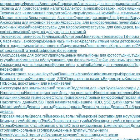
мороженицы
Фризеры
Блинницы
Пароварки
Автоклавы для консервирования
С
Техника для приготовления напитков
Электрочайники
Кофеварки, кофемашин
Техника для измельчения продуктов
Блендеры
Кухонные комбайны, измельчи
Мелкая техника
Весы кухонные, бытовые
Сушилки для овощей и фруктов
Ваку
Аксессуары для кухонной техники
Аксессуары для микроволновых печей
Вакуу
кухонных комбайнов
Аксессуары для мясорубок
Аксессуары для блендеров, ми
соковыжималок
Средства для ухода за техникой
Телевизоры, мониторы
Телевизоры
Мониторы
Мониторы-телевизоры
ТВ-прист
Смарт-часы, аксессуары
Умные часы
Фитнес-браслеты
Умные часы детские
Ум
Фото, видеосъемка
Фотоаппараты
Видеокамеры
Экшн-камеры
Карты памяти
О
объективов
Штативы
Цифровые фоторамки
Оборудование для фотостудии
Кольцевые лампы
Фоны для фотостудии
Студи
студийные
Комплекты оборудования для фотостудии
Стойки, системы крепле
Аксессуары для телевизоров
Кронштейны, стойки
Кабели для телевизоров
Под
переходники
Компьютерная техника
Ноутбуки
Планшеты
Моноблоки
Компьютеры
Игровые к
Комплектующие
Жесткие диски, SSD
Оперативная память
Видеокарты
Компьют
ПК
Боксы, док-станции для накопителей
Аксессуары для компьютерной техники
Подставки для ноутбуков
Аксессуары д
Игровая зона
Игровые приставки
Игры для приставок
Игровые контроллеры
Иг
наушники
Кресла геймерские
Столы геймерские
Игровые микрофоны
Игровая м
Накопители данных
USB Flash накопители
Внешние HDD, SSD диски
Карты па
Мягкая мебель
Диваны, тахты
Диваны прямые
Диваны угловые
Диваны П-обра
диваны
Игровая мебель
Кресла геймерские
Столы геймерские
Подставки для ноутбуко
Комоды, тумбы
Комоды
Тумбы
Прикроватные тумбы
Обувницы, тумбы в прихож
Столы
Кухонные столы
Барные столы
Столы письменные, компьютерные
Детс
столики
Консольные столики
Обеденные группы
Столы-книги
Кухня
Кухонный гарнитур
Кухонные модули
Столешницы для кухни
Мебель для кухни
Столы, столики
Стулья для кухни
Стулья, табуреты барные
К