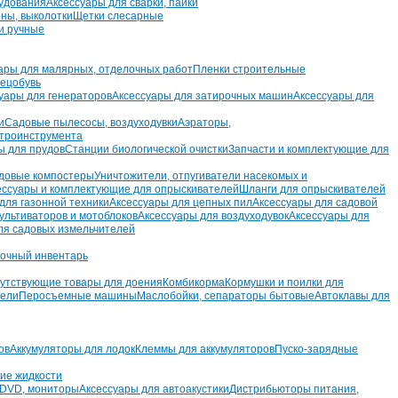
удования
Аксессуары для сварки, пайки
рны, выколотки
Щетки слесарные
и ручные
ары для малярных, отделочных работ
Пленки строительные
ецобувь
уары для генераторов
Аксессуары для затирочных машин
Аксессуары для
и
Садовые пылесосы, воздуходувки
Аэраторы,
ктроинструмента
ы для прудов
Станции биологической очистки
Запчасти и комплектующие для
довые компостеры
Уничтожители, отпугиватели насекомых и
ессуары и комплектующие для опрыскивателей
Шланги для опрыскивателей
для газонной техники
Аксессуары для цепных пил
Аксессуары для садовой
ультиваторов и мотоблоков
Аксессуары для воздуходувок
Аксессуары для
ля садовых измельчителей
очный инвентарь
утствующие товары для доения
Комбикорма
Кормушки и поилки для
тели
Перосъемные машины
Маслобойки, сепараторы бытовые
Автоклавы для
ов
Аккумуляторы для лодок
Клеммы для аккумуляторов
Пуско-зарядные
ие жидкости
 DVD, мониторы
Аксессуары для автоакустики
Дистрибьюторы питания,