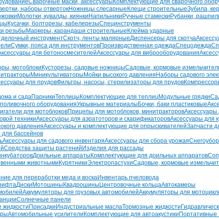
рудование
Сварочные маски, аксессуары
Комплектующие для сварочного обор
вертки, наборы отверток
Ножницы слесарные
Клещи строительные
Зубила, ке
ожовки
Молотки, кувалды, киянки
Напильники
Ручные стамески
Рубанки, рашпил
бцы
Кусачки, болторезы, кабелерезы
Специнструменты
ки резьбы
Маркеры, карандаши строительные
Клейма ударные
тделочный инструмент
Скотч, ленты малярные
Диспенсеры для скотча
Аксессу
тели
Сумки, пояса для инструментов
Производственная одежда
Спецодежда
Сп
Аксессуары для бетоносмесителей
Аксессуары для виброоборудования
Аксесс
оры, мотоблоки
Кусторезы, садовые ножницы
Садовые, кормовые измельчител
итракторы
Миникультиваторы
Мойки высокого давления
Наборы садового эле
сессуары для прудов
Фильтры, насосы, стерилизаторы для прудов
Компрессор
дома и сада
Парники
Теплицы
Комплектующие для теплиц
Модульные грядки
Са
 поливочного оборудования
Укрывные материалы
Бочки, баки пластиковые
Акс
игатели для мотоблоков
Прицепы для мотоблоков, минитракторов
Аксессуары 
овой техники
Аксессуары для аэратоторов и скарификаторов
Аксессуары для к
сокого давления
Аксессуары и комплектующие для опрыскивателей
Запчасти д
 для бассейнов
ь
Аксессуары для садового инвентаря
Аксессуары для сбора урожая
Снегоубор
ий
Средства защиты растений
Изделия для рассады
инкубаторов
Доильные аппараты
Комплектующие для доильных аппаратов
Соп
ственными животными
Курятники
Электропастухи
Садовые, кормовые измельчи
ние для переработки меда и воска
Инвентарь пчеловода
рифта
Диски
Мотошины
Квадрошины
Центровочные кольца
Автокамеры
омобилей
Аккумуляторы для грузовых автомобилей
Аккумуляторы для мотоцикл
танции
Солнечные панели
 жидкости
Присадки
Индустриальные масла
Тормозные жидкости
Гидравлическ
оры
Автомобильные усилители
Комплектующие для автоакустики
Портативные