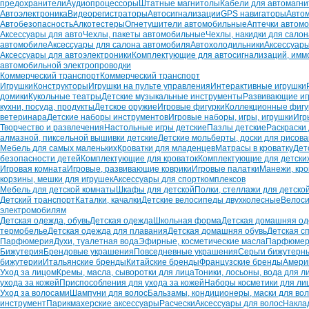
предохранители
Аудиопроцессоры
Штатные магнитолы
Кабели для автомагни
Автоэлектроника
Видеорегистраторы
Автосигнализации
GPS навигаторы
Авто
Автобезопасность
Алкотестеры
Огнетушители автомобильные
Аптечки автом
Аксессуары для авто
Чехлы, пакеты автомобильные
Чехлы, накидки для сало
автомобиле
Аксессуары для салона автомобиля
Автохолодильники
Аксессуары
Аксессуары для автоэлектроники
Комплектующие для автосигнализаций, имм
автомобильной электропроводки
Коммерческий транспорт
Коммерческий транспорт
Игрушки
Конструкторы
Игрушки на пульте управления
Интерактивные игрушки
домики
Кукольные театры
Детские музыкальные инструменты
Развивающие иг
кухни, посуда, продукты
Детское оружие
Игровые фигурки
Коллекционные фигу
ветеринара
Детские наборы инструментов
Игровые наборы, игры, игрушки
Игр
Творчество и развлечения
Настольные игры детские
Пазлы детские
Раскраски
алмазной, пиксельной вышивки детские
Детские мольберты, доски для рисов
Мебель для самых маленьких
Кроватки для младенцев
Матрасы в кроватку
Дет
безопасности детей
Комплектующие для кроваток
Комплектующие для детских
Игровая комната
Игровые, развивающие коврики
Игровые палатки
Манежи, кр
корзины, мешки для игрушек
Аксессуары для спорткомплексов
Мебель для детской комнаты
Шкафы для детской
Полки, стеллажи для детско
Детский транспорт
Каталки, качалки
Детские велосипеды двухколесные
Велоси
электромобилям
Детская одежда, обувь
Детская одежда
Школьная форма
Детская домашняя о
термобелье
Детская одежда для плавания
Детская домашняя обувь
Детская с
Парфюмерия
Духи, туалетная вода
Эфирные, косметические масла
Парфюмер
Бижутерия
Брендовые украшения
Повседневные украшения
Серьги бижутерн
бижутерии
Итальянские бренды
Китайские бренды
Французские бренды
Амери
Уход за лицом
Кремы, масла, сыворотки для лица
Тоники, лосьоны, вода для л
ухода за кожей
Приспособления для ухода за кожей
Наборы косметики для ли
Уход за волосами
Шампуни для волос
Бальзамы, кондиционеры, маски для во
инструмент
Парикмахерские аксессуары
Расчески
Аксессуары для волос
Накла