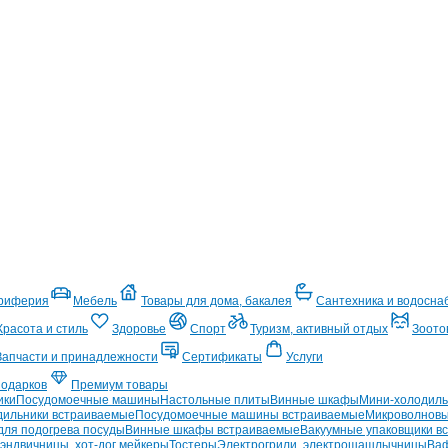
ериферия
Мебель
Товары для дома, бакалея
Сантехника и водосна
Красота и стиль
Здоровье
Спорт
Туризм, активный отдых
Зоото
Запчасти и принадлежности
Сертификаты
Услуги
подарков
Премиум товары
ики
Посудомоечные машины
Настольные плиты
Винные шкафы
Мини-холодиль
дильники встраиваемые
Посудомоечные машины встраиваемые
Микроволновы
ля подогрева посуды
Винные шкафы встраиваемые
Вакуумные упаковщики в
эндвичницы, хот-дог мейкеры
Тостеры
Электрогрили, электрошашлычницы
Ваф