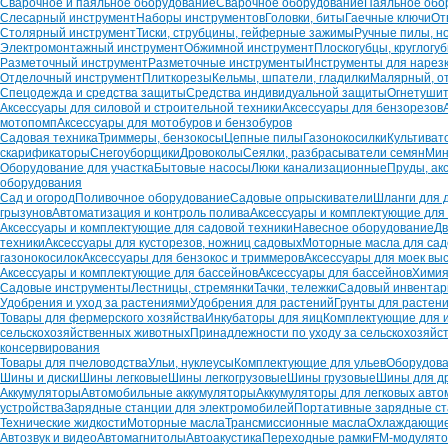
Сварочное и паяльное оборудование
Сварочное оборудование
Паяльное обо
Слесарный инструмент
Наборы инструментов
Головки, биты
Гаечные ключи
От
Столярный инструмент
Тиски, струбцины, гейферные зажимы
Ручные пилы, н
Электромонтажный инструмент
Обжимной инструмент
Плоскогубцы, круглогу
Разметочный инструмент
Разметочные инструменты
Инструменты для нарез
Отделочный инструмент
Плиткорезы
Кельмы, шпатели, гладилки
Малярный, о
Спецодежда и средства защиты
Средства индивидуальной защиты
Огнетуши
Аксессуары для силовой и строительной техники
Аксессуары для бензорезов
мотопомп
Аксессуары для мотобуров и бензобуров
Садовая техника
Триммеры, бензокосы
Цепные пилы
Газонокосилки
Культиват
скарификаторы
Снегоуборщики
Дровоколы
Сеялки, разбрасыватели семян
Мин
Оборудование для участка
Бытовые насосы
Люки канализационные
Пруды, ак
оборудования
Сад и огород
Поливочное оборудование
Садовые опрыскиватели
Шланги для 
грызунов
Автоматизация и контроль полива
Аксессуары и комплектующие для
Аксессуары и комплектующие для садовой техники
Навесное оборудование
Дв
техники
Аксессуары для кусторезов, ножниц садовых
Моторные масла для сад
газонокосилок
Аксессуары для бензокос и триммеров
Аксессуары для моек вы
Аксессуары и комплектующие для бассейнов
Аксессуары для бассейнов
Химия
Садовые инструменты
Лестницы, стремянки
Тачки, тележки
Садовый инвентар
Удобрения и уход за растениями
Удобрения для растений
Грунты для растен
Товары для фермерского хозяйства
Инкубаторы для яиц
Комплектующие для 
сельскохозяйственных животных
Принадлежности по уходу за сельскохозяй
консервирования
Товары для пчеловодства
Ульи, нуклеусы
Комплектующие для ульев
Оборудова
Шины и диски
Шины легковые
Шины легкогрузовые
Шины грузовые
Шины для д
Аккумуляторы
Автомобильные аккумуляторы
Аккумуляторы для легковых авт
устройства
Зарядные станции для электромобилей
Портативные зарядные с
Технические жидкости
Моторные масла
Трансмиссионные масла
Охлаждающие
Автозвук и видео
Автомагнитолы
Автоакустика
Переходные рамки
FM-модулят