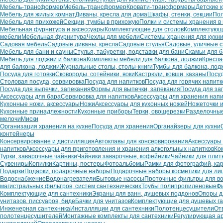
Мебель-трансформер
Мебель-трансформер
Кровати-трансформеры
Детские 
Мебель для жилых комнат
Диваны, кресла для дома
Шкафы, стенки, секции
Пол
Мебель для прихожей
Секции, тумбы в прихожую
Полки и системы хранения в
Мебельная фурнитура и аксессуары
Комплектующие для столов
Комплектующи
мебели
Мебельная фурнитура
Чехлы для мебели
Системы хранения для кухн
Садовая мебель
Садовые диваны, кресла
Садовые стулья
Садовые, уличные 
Мебель для бани и сауны
Стулья, табуретки, подставки для бани
Скамьи для 
Мебель для лоджии и балкона
Комплекты мебели для балкона, лоджии
Кресла
для балкона, лоджии
Журнальные столы, столы-книги
Тумбы для балкона, лод
Посуда для готовки
Сковороды, сотейники, воки
Кастрюли, ковши, казаны
Посу
Столовая посуда, сервировка
Посуда для напитков
Посуда для горячих напитк
Посуда для выпечки, запекания
Формы для выпечки, запекания
Посуда для за
Аксессуары для бара
Сервировка для напитков
Аксессуары для хранения напи
Кухонные ножи, аксессуары
Ножи
Аксессуары для кухонных ножей
Ножеточки 
Кухонные принадлежности
Кухонные приборы
Терки, овощерезки
Разделочные
мелочи
Миски
Организация хранения на кухне
Посуда для хранения
Органайзеры для кухни
контейнеры
Консервирование и дистилляция
Автоклавы для консервирования
Аксессуары
напитков
Аксессуары для приготовления и хранения алкогольных напитков
Ко
Турки, заварочные чайники
Чайники заварочные, кофейники
Чайники для плит
Сувениры
Копилки
Картины, постеры
Фотоальбомы
Рамки для фотографий, ка
Подарки
Подарки, подарочные наборы
Подарочные наборы косметики для лиц
Водоснабжение
Водонагреватели
Бытовые насосы
Проточные фильтры для в
магистральных фильтров, систем сантехнических
Трубы полипропиленовые
Ф
Комплектующие для сантехники
Экраны для ванн, душевых поддонов
Опоры д
унитазов, писсуаров, биде
Бачки для унитазов
Комплектующие для душевых г
Инженерная сантехника
Инсталляции для сантехники
Полотенцесушители
От
полотенцесушителей
Монтажные комплекты для сантехники
Регулирующая а