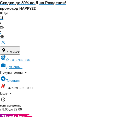
Скидки до 80% ко Дню Рождения!
промокод HAPPY22
01
дн
11
:
26
:
49
г. Минск
Оплата частями
Для юрлиц
Покупателям
Telegram
+375 29
302 10 21
Еще
контакт-центр
с
8:00
до
22:00