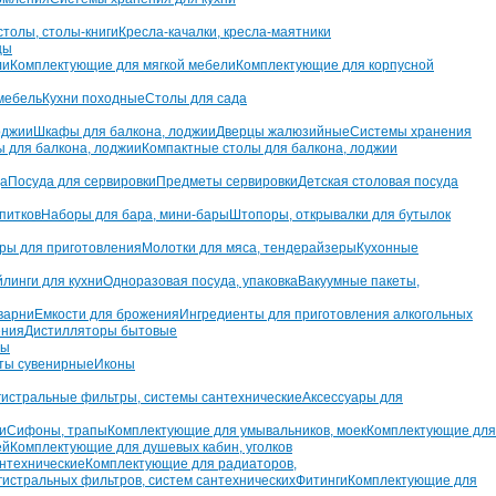
толы, столы-книги
Кресла-качалки, кресла-маятники
цы
ли
Комплектующие для мягкой мебели
Комплектующие для корпусной
мебель
Кухни походные
Столы для сада
оджии
Шкафы для балкона, лоджии
Дверцы жалюзийные
Системы хранения
ы для балкона, лоджии
Компактные столы для балкона, лоджии
да
Посуда для сервировки
Предметы сервировки
Детская столовая посуда
питков
Наборы для бара, мини-бары
Штопоры, открывалки для бутылок
ры для приготовления
Молотки для мяса, тендерайзеры
Кухонные
йлинги для кухни
Одноразовая посуда, упаковка
Вакуумные пакеты,
варни
Емкости для брожения
Ингредиенты для приготовления алкогольных
ения
Дистилляторы бытовые
ны
ты сувенирные
Иконы
истральные фильтры, системы сантехнические
Аксессуары для
и
Сифоны, трапы
Комплектующие для умывальников, моек
Комплектующие для
ей
Комплектующие для душевых кабин, уголков
нтехнические
Комплектующие для радиаторов,
гистральных фильтров, систем сантехнических
Фитинги
Комплектующие для