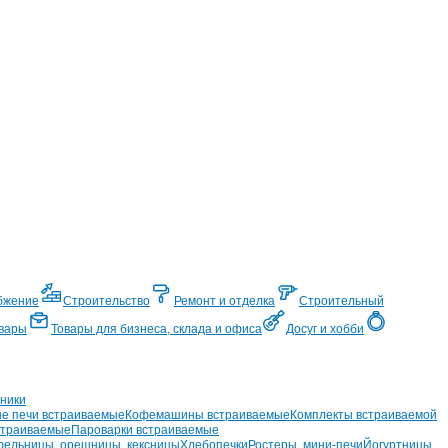
бжение
Строительство
Ремонт и отделка
Строительный
вары
Товары для бизнеса, склада и офиса
Досуг и хобби
ники
е печи встраиваемые
Кофемашины встраиваемые
Комплекты встраиваемой
страиваемые
Пароварки встраиваемые
ельницы, орешницы, кексницы
Хлебопечки
Ростеры, мини-печи
Йогуртницы,