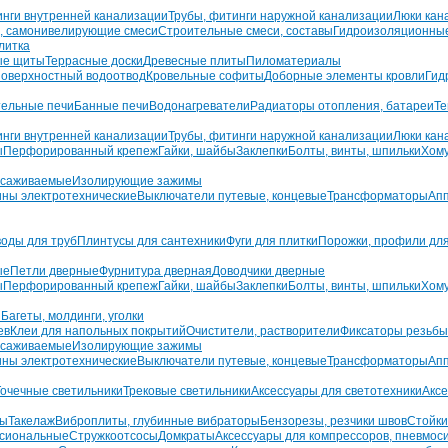
инги внутренней канализации
Трубы, фитинги наружной канализации
Люки кан
, самонивелирующие смеси
Строительные смеси, составы
Гидроизоляционны
литка
ые щиты
Террасные доски
Древесные плиты
Пиломатериалы
оверхностный водоотвод
Кровельные софиты
Доборные элементы кровли
Гид
ельные печи
Банные печи
Водонагреватели
Радиаторы отопления, батареи
Те
инги внутренней канализации
Трубы, фитинги наружной канализации
Люки кан
ы
Перфорированный крепеж
Гайки, шайбы
Заклепки
Болты, винты, шпильки
Хом
усаживаемые
Изолирующие зажимы
ны электротехнические
Выключатели путевые, концевые
Трансформаторы
Апп
воды для труб
Плинтусы для сантехники
Фуги для плитки
Порожки, профили для
ые
Петли дверные
Фурнитура дверная
Доводчики дверные
ы
Перфорированный крепеж
Гайки, шайбы
Заклепки
Болты, винты, шпильки
Хом
ы
Багеты, молдинги, уголки
ев
Клеи для напольных покрытий
Очистители, растворители
Фиксаторы резьбы
усаживаемые
Изолирующие зажимы
ны электротехнические
Выключатели путевые, концевые
Трансформаторы
Апп
Точечные светильники
Трековые светильники
Аксессуары для светотехники
Аксе
ры
Такелаж
Виброплиты, глубинные вибраторы
Бензорезы, резчики швов
Стойки
сиональные
Стружкоотсосы
Домкраты
Аксессуары для компрессоров, пневмос