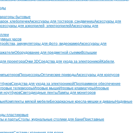
оды
параторы бытовые
арок, хлебопечек
Аксессуары для тостеров, сэндвичниц
Аксессуары для
ксессуары для аэрогрилей, электрогрилей
Аксессуары для
сплеи
 умных часов
тройства, аккумуляторы для фото, видеокамер
Аксессуары для
ражатели
Оборудование для предметной съемки
Вспышки
 для проектора
Очки 3D
Средства для ухода за электроникой
Кабели,
компьютеров
Процессоры
Оптические приводы
Аксессуары для корпусов
утбуков
Средства для ухода за электроникой
Программное обеспечение
гровые телевизоры
Игровые мыши
Игровые клавиатуры
Игровые
ля ноутбуков
Светодиодные ленты
Лампы для мониторов
вые
Комплекты мягкой мебели
Бескаркасные кресла-мешки и диваны
Надувные
оды пластиковые
лы и парты
Столы, журнальные столики для бани
Приставные
ормления
Системы хранения для кухни