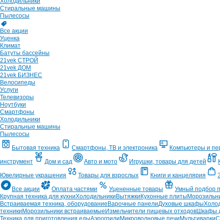
Холодильники
Стиральные машины
Пылесосы
Все акции
Уценка
Климат
Батуты бассейны
21vek СТРОЙ
21vek ДОМ
21vek БИЗНЕС
Велосипеды
Услуги
Телевизоры
Ноутбуки
Смартфоны
Холодильники
Стиральные машины
Пылесосы
Бытовая техника
Смартфоны, ТВ и электроника
Компьютеры и п
инструмент
Дом и сад
Авто и мото
Игрушки, товары для детей
Ювелирные украшения
Товары для взрослых
Книги и канцелярия
Все акции
Оплата частями
Уцененные товары
Умный подбор 
Крупная техника для кухни
Холодильники
Вытяжки
Кухонные плиты
Морозильн
Встраиваемая техника, оборудование
Варочные панели
Духовые шкафы
Холо
техники
Морозильники встраиваемые
Измельчители пищевых отходов
Шкафы д
Техника для приготовления еды
Аэрогрили
Микроволновые печи
Мультиварки
С