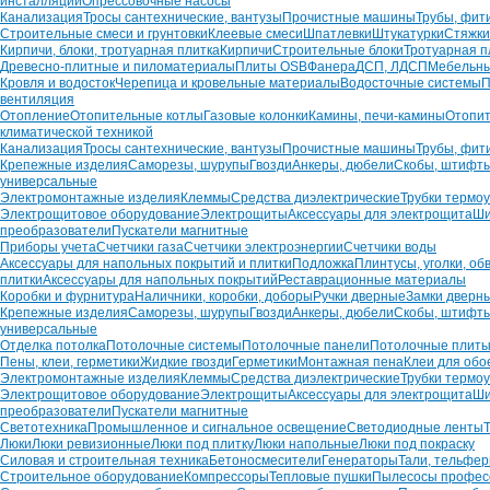
инсталляций
Опрессовочные насосы
Канализация
Тросы сантехнические, вантузы
Прочистные машины
Трубы, фит
Строительные смеси и грунтовки
Клеевые смеси
Шпатлевки
Штукатурки
Стяжки
Кирпичи, блоки, тротуарная плитка
Кирпичи
Строительные блоки
Тротуарная п
Древесно-плитные и пиломатериалы
Плиты OSB
Фанера
ДСП, ЛДСП
Мебельн
Кровля и водосток
Черепица и кровельные материалы
Водосточные системы
П
вентиляция
Отопление
Отопительные котлы
Газовые колонки
Камины, печи-камины
Отопит
климатической техникой
Канализация
Тросы сантехнические, вантузы
Прочистные машины
Трубы, фит
Крепежные изделия
Саморезы, шурупы
Гвозди
Анкеры, дюбели
Скобы, штифт
универсальные
Электромонтажные изделия
Клеммы
Средства диэлектрические
Трубки термо
Электрощитовое оборудование
Электрощиты
Аксессуары для электрощита
Ши
преобразователи
Пускатели магнитные
Приборы учета
Счетчики газа
Счетчики электроэнергии
Счетчики воды
Аксессуары для напольных покрытий и плитки
Подложка
Плинтусы, уголки, об
плитки
Аксессуары для напольных покрытий
Реставрационные материалы
Коробки и фурнитура
Наличники, коробки, доборы
Ручки дверные
Замки дверн
Крепежные изделия
Саморезы, шурупы
Гвозди
Анкеры, дюбели
Скобы, штифт
универсальные
Отделка потолка
Потолочные системы
Потолочные панели
Потолочные плит
Пены, клеи, герметики
Жидкие гвозди
Герметики
Монтажная пена
Клеи для обо
Электромонтажные изделия
Клеммы
Средства диэлектрические
Трубки термо
Электрощитовое оборудование
Электрощиты
Аксессуары для электрощита
Ши
преобразователи
Пускатели магнитные
Светотехника
Промышленное и сигнальное освещение
Светодиодные ленты
Люки
Люки ревизионные
Люки под плитку
Люки напольные
Люки под покраску
Силовая и строительная техника
Бетоносмесители
Генераторы
Тали, тельфе
Строительное оборудование
Компрессоры
Тепловые пушки
Пылесосы профес