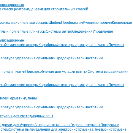
ализационные
е смеси
Грунтовки
Добавки для строительных смесей
роизоляционные материалы
Шифер
Профнастил
Рулонная кровля
Кровельная
плый пол
Теплые плинтусы
Системы антиобледенения
Управление
ализационные
уты
Химические анкеры
Карабины
Фиксаторы арматуры
Шплинты
Пружины
аратура управления
Рубильники
Предохранители
Частотные
 пола и плитки
Приспособления для укладки плитки
Системы выравнивания
уты
Химические анкеры
Карабины
Фиксаторы арматуры
Шплинты
Пружины
Клеи
Герметики, пены
аратура управления
Рубильники
Предохранители
Частотные
ссуары для светодиодных лент
, дрели для бурения
Затирочные машины
Гидроинструмент
Погрузчики
истем
Системы пылеудаления для электроинструмента
Пневмоинструмент