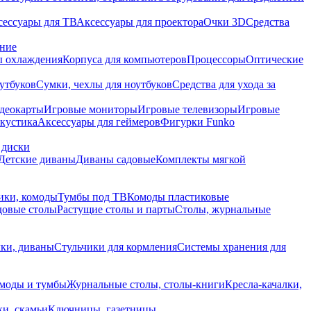
сессуары для ТВ
Аксессуары для проектора
Очки 3D
Средства
ание
 охлаждения
Корпуса для компьютеров
Процессоры
Оптические
утбуков
Сумки, чехлы для ноутбуков
Средства для ухода за
деокарты
Игровые мониторы
Игровые телевизоры
Игровые
акустика
Аксессуары для геймеров
Фигурки Funko
 диски
Детские диваны
Диваны садовые
Комплекты мягкой
ики, комоды
Тумбы под ТВ
Комоды пластиковые
довые столы
Растущие столы и парты
Столы, журнальные
ки, диваны
Стульчики для кормления
Системы хранения для
моды и тумбы
Журнальные столы, столы-книги
Кресла-качалки,
ки, скамьи
Ключницы, газетницы