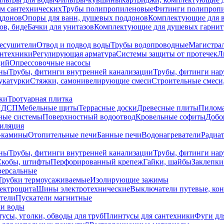
ем сантехнических
Трубы полипропиленовые
Фитинги полипроп
ддонов
Опоры для ванн, душевых поддонов
Комплектующие для 
ов, биде
Бачки для унитазов
Комплектующие для душевых гарнит
есушители
Отвод и подвод воды
Трубы водопроводные
Магистрал
антехники
Регулирующая арматура
Системы защиты от протечек
Л
ций
Опрессовочные насосы
ны
Трубы, фитинги внутренней канализации
Трубы, фитинги на
катурки
Стяжки, самонивелирующие смеси
Строительные смеси,
ки
Тротуарная плитка
ЛДСП
Мебельные щиты
Террасные доски
Древесные плиты
Пилом
ные системы
Поверхностный водоотвод
Кровельные софиты
Добо
тиляция
-камины
Отопительные печи
Банные печи
Водонагреватели
Радиат
ны
Трубы, фитинги внутренней канализации
Трубы, фитинги на
Скобы, штифты
Перфорированный крепеж
Гайки, шайбы
Заклепки
ерсальные
Трубки термоусаживаемые
Изолирующие зажимы
лектрощита
Шины электротехнические
Выключатели путевые, ко
атели
Пускатели магнитные
ки воды
усы, уголки, обводы для труб
Плинтусы для сантехники
Фуги дл