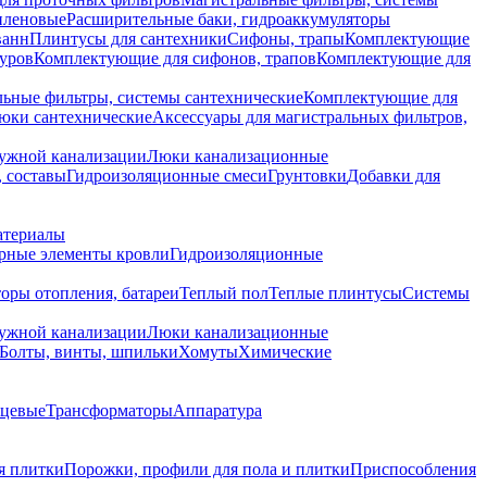
иленовые
Расширительные баки, гидроаккумуляторы
ванн
Плинтусы для сантехники
Сифоны, трапы
Комплектующие
уров
Комплектующие для сифонов, трапов
Комплектующие для
ьные фильтры, системы сантехнические
Комплектующие для
юки сантехнические
Аксессуары для магистральных фильтров,
ружной канализации
Люки канализационные
 составы
Гидроизоляционные смеси
Грунтовки
Добавки для
атериалы
рные элементы кровли
Гидроизоляционные
оры отопления, батареи
Теплый пол
Теплые плинтусы
Системы
ружной канализации
Люки канализационные
Болты, винты, шпильки
Хомуты
Химические
нцевые
Трансформаторы
Аппаратура
я плитки
Порожки, профили для пола и плитки
Приспособления