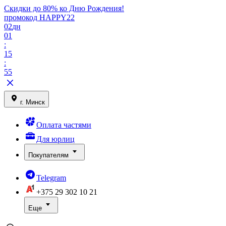
Скидки до 80% ко Дню Рождения!
промокод HAPPY22
02
дн
01
:
15
:
55
г. Минск
Оплата частями
Для юрлиц
Покупателям
Telegram
+375 29
302 10 21
Еще