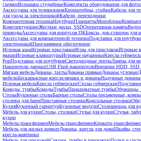
съемки
Вспышки студийные
Комплекты оборудования для фото
Аксессуары для телевизоров
Кронштейны, стойки
Кабели для т
для ухода за электроникой
Кабели, переходники
Компьютерная техника
Ноутбуки
Планшеты
Моноблоки
Компью
Комплектующие
Жесткие диски, SSD
Оперативная память
Видео
приводы
Аксессуары для корпусов ПК
Боксы, док-станции для 
Аксессуары для компьютерной техники
Подставки для ноутбук
электроникой
Программное обеспечение
Игровая зона
Игровые приставки
Игры для приставок
Игровые 
мыши
Игровые клавиатуры
Игровые наушники
Кресла геймерск
Pop
Подставки для ноутбуков
Светодиодные ленты
Лампы для м
Накопители данных
USB Flash накопители
Внешние HDD, SSD 
Мягкая мебель
Диваны, тахты
Диваны прямые
Диваны угловые
Д
мебели
Бескаркасные кресла-мешки и диваны
Надувные диваны
Игровая мебель
Кресла геймерские
Столы геймерские
Подставки
Комоды, тумбы
Комоды
Тумбы
Прикроватные тумбы
Обувницы, 
Столы
Кухонные столы
Барные столы
Столы письменные, комп
столики для бани
Приставные столики
Консольные столики
Обе
Кухня
Кухонный гарнитур
Кухонные модули
Столешницы для к
Мебель для кухни
Столы, столики
Стулья для кухни
Стулья, таб
кухни
Мебель-трансформер
Мебель-трансформер
Кровати-трансформе
Мебель для жилых комнат
Диваны, кресла для дома
Шкафы, стен
кресла-маятники
Мебель для прихожей
Секции, тумбы в прихожую
Полки и сист