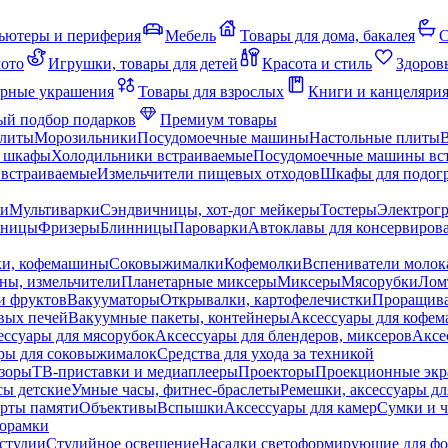
ьютеры и периферия
Мебель
Товары для дома, бакалея
С
мото
Игрушки, товары для детей
Красота и стиль
Здоров
рные украшения
Товары для взрослых
Книги и канцеляри
й подбор подарков
Премиум товары
плиты
Морозильники
Посудомоечные машины
Настольные плиты
 шкафы
Холодильники встраиваемые
Посудомоечные машины вс
встраиваемые
Измельчители пищевых отходов
Шкафы для подогр
чи
Мультиварки
Сэндвичницы, хот-дог мейкеры
Тостеры
Электрог
еницы
Фризеры
Блинницы
Пароварки
Автоклавы для консервиров
ки, кофемашины
Соковыжималки
Кофемолки
Вспениватели молок
ны, измельчители
Планетарные миксеры
Миксеры
Мясорубки
Лом
и фруктов
Вакууматоры
Открывалки, картофелечистки
Проращива
вых печей
Вакуумные пакеты, контейнеры
Аксессуары для кофе
ессуары для мясорубок
Аксессуары для блендеров, миксеров
Аксе
ры для соковыжималок
Средства для ухода за техникой
зоры
ТВ-приставки и медиаплееры
Проекторы
Проекционные эк
сы детские
Умные часы, фитнес-браслеты
Ремешки, аксессуары дл
рты памяти
Объективы
Вспышки
Аксессуары для камер
Сумки и ч
орамки
студии
Студийное освещение
Насадки светоформирующие для фо