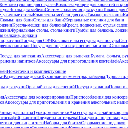
Комплектующие для стульев
Комплектующие для кроватей и кро
итура
Чехлы для мебели
Системы хранения для кухни
Товары для 
, уличные столы
Комплекты мебели для сада
Гамаки, шезлонги
Ка
Скамьи для бани
Столы для бани
Журнальные столики для бани
лоджии
Кресла-мешки для балкона
Кресла подвесные, стулья садо
оджии
Журнальные столы, столы-книги
Тумбы для балкона, лодж
я балкона, лоджии
ши, казаны
Посуда для СВЧ
Крышки и аксессуары для посуды
Гаст
орячих напитков
Посуда для подачи и хранения напитков
Столовы
Посуда для запекания
Аксессуары для выпечки
Бумага, фольга, р
хранения напитков
Аксессуары для приготовления коктейлей
Аксе
ожей
Ножеточки и комплектующие
ки
Разделочные доски
Кухонные термометры, таймеры
Дуршлаги, 
ры для кухни
Органайзеры для специй
Посуда для ланча
Полки и 
ия
Аксессуары для консервирования
Приспособления для консер
ков
Аксессуары для приготовления и хранения алкогольных напи
йники для плиты
Турки, молочники
Аксессуары для чайников, э
отографий, картин
Предметы интерьера
Шкатулки, подставки дл
етики для лица и тела
Наборы для бритья
Оформление подарков
льтры для воды
Фильтры-кувшины
Картриджи, комплектующие д