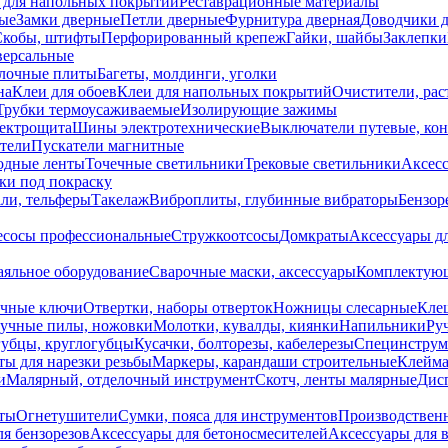
 для напольных покрытий
Реставрационные материалы
ые
Замки дверные
Петли дверные
Фурнитура дверная
Доводчики 
Скобы, штифты
Перфорированный крепеж
Гайки, шайбы
Заклепки
ерсальные
лочные плиты
Багеты, молдинги, уголки
на
Клеи для обоев
Клеи для напольных покрытий
Очистители, рас
Трубки термоусаживаемые
Изолирующие зажимы
лектрощита
Шины электротехнические
Выключатели путевые, ко
атели
Пускатели магнитные
одные ленты
Точечные светильники
Трековые светильники
Аксесс
и под покраску
ли, тельферы
Такелаж
Виброплиты, глубинные вибраторы
Бензор
сосы профессиональные
Стружкоотсосы
Домкраты
Аксессуары д
аяльное оборудование
Сварочные маски, аксессуары
Комплектующ
ечные ключи
Отвертки, наборы отверток
Ножницы слесарные
Кле
учные пилы, ножовки
Молотки, кувалды, киянки
Напильники
Ру
убцы, круглогубцы
Кусачки, болторезы, кабелерезы
Специнструм
ы для нарезки резьбы
Маркеры, карандаши строительные
Клейма
и
Малярный, отделочный инструмент
Скотч, ленты малярные
Дисп
иты
Огнетушители
Сумки, пояса для инструментов
Производствен
я бензорезов
Аксессуары для бетоносмесителей
Аксессуары для 