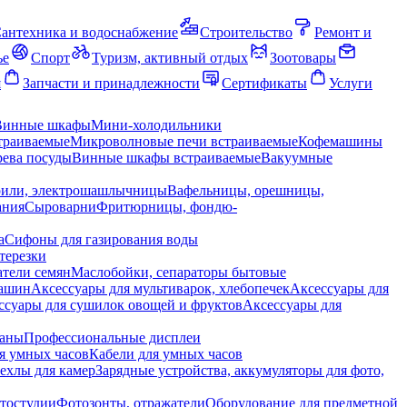
антехника и водоснабжение
Строительство
Ремонт и
ье
Спорт
Туризм, активный отдых
Зоотовары
я
Запчасти и принадлежности
Сертификаты
Услуги
Винные шкафы
Мини-холодильники
траиваемые
Микроволновые печи встраиваемые
Кофемашины
ева посуды
Винные шкафы встраиваемые
Вакуумные
рили, электрошашлычницы
Вафельницы, орешницы,
ания
Сыроварни
Фритюрницы, фондю-
а
Сифоны для газирования воды
терезки
тели семян
Маслобойки, сепараторы бытовые
машин
Аксессуары для мультиварок, хлебопечек
Аксессуары для
ссуары для сушилок овощей и фруктов
Аксессуары для
раны
Профессиональные дисплеи
я умных часов
Кабели для умных часов
ехлы для камер
Зарядные устройства, аккумуляторы для фото,
тостудии
Фотозонты, отражатели
Оборудование для предметной