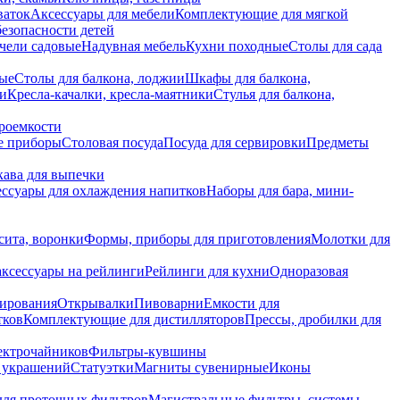
ваток
Аксессуары для мебели
Комплектующие для мягкой
безопасности детей
чели садовые
Надувная мебель
Кухни походные
Столы для сада
вые
Столы для балкона, лоджии
Шкафы для балкона,
ии
Кресла-качалки, кресла-маятники
Стулья для балкона,
роемкости
е приборы
Столовая посуда
Посуда для сервировки
Предметы
укава для выпечки
ссуары для охлаждения напитков
Наборы для бара, мини-
сита, воронки
Формы, приборы для приготовления
Молотки для
аксессуары на рейлинги
Рейлинги для кухни
Одноразовая
вирования
Открывалки
Пивоварни
Емкости для
тков
Комплектующие для дистилляторов
Прессы, дробилки для
лектрочайников
Фильтры-кувшины
я украшений
Статуэтки
Магниты сувенирные
Иконы
ля проточных фильтров
Магистральные фильтры, системы