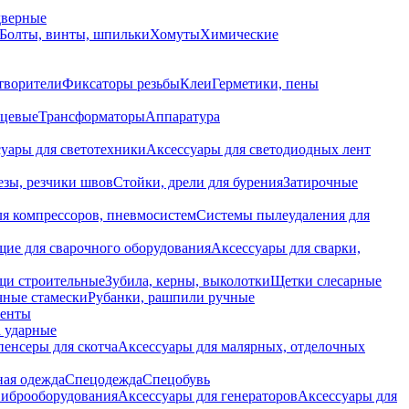
дверные
Болты, винты, шпильки
Хомуты
Химические
творители
Фиксаторы резьбы
Клеи
Герметики, пены
нцевые
Трансформаторы
Аппаратура
уары для светотехники
Аксессуары для светодиодных лент
езы, резчики швов
Стойки, дрели для бурения
Затирочные
ля компрессоров, пневмосистем
Системы пылеудаления для
ие для сварочного оборудования
Аксессуары для сварки,
щи строительные
Зубила, керны, выколотки
Щетки слесарные
чные стамески
Рубанки, рашпили ручные
енты
 ударные
енсеры для скотча
Аксессуары для малярных, отделочных
ная одежда
Спецодежда
Спецобувь
виброоборудования
Аксессуары для генераторов
Аксессуары для