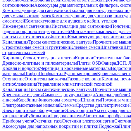
сантехнические
Аксессуары для магистральных фильтров, сист
Комплектующие для сантехники
Экраны для ванн, душевых по
для умывальников, моек
Комплектующие для унитазов, писсуар
смесителей
Комплектующие для душевых кабин, уголков
Инженерная сантехника
Инсталляции для сантехники
Полотенц
радиаторов, полотенцесушителей
Монтажные комплекты для с
систем сантехнических
Фитинги
Комплектующие для инсталля
Канализация
Тросы сантехнические, вантузы
Прочистные маши
Строительные смеси и грунтовки
Клеевые смеси
Шпатлевки
Шту
строительных смесей
Кирпичи, блоки, тротуарная плитка
Кирпичи
Строительные бло
Древесно-плитные и пиломатериалы
Плиты OSB
Фанера
ДСП, 
Кровля и водосток
Черепица и кровельные материалы
Водосточ
материалы
Шифер
Профнастил
Рулонная кровля
Кровельная вен
Отопление
Отопительные котлы
Газовые колонки
Камины, печи
антиобледенения
Управление климатической техникой
Канализация
Тросы сантехнические, вантузы
Прочистные маши
Крепежные изделия
Саморезы, шурупы
Гвозди
Анкеры, дюбели
анкеры
Карабины
Фиксаторы арматуры
Шплинты
Пружины унив
Электромонтажные изделия
Клеммы
Средства диэлектрические
Электрощитовое оборудование
Электрощиты
Аксессуары для э
управления
Рубильники
Предохранители
Частотные преобразов
Приборы учета
Счетчики газа
Счетчики электроэнергии
Счетчи
Аксессуары для напольных покрытий и плитки
Подложка
Плинт