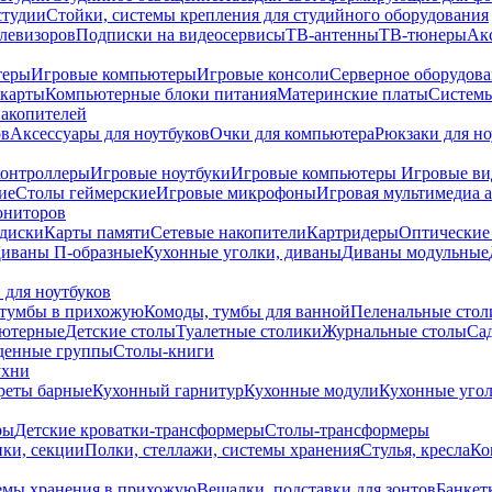
студии
Стойки, системы крепления для студийного оборудования
елевизоров
Подписки на видеосервисы
ТВ-антенны
ТВ-тюнеры
Ак
теры
Игровые компьютеры
Игровые консоли
Серверное оборудов
карты
Компьютерные блоки питания
Материнские платы
Системы
накопителей
ов
Аксессуары для ноутбуков
Очки для компьютера
Рюкзаки для но
контроллеры
Игровые ноутбуки
Игровые компьютеры
Игровые ви
ие
Столы геймерские
Игровые микрофоны
Игровая мультимедиа 
ониторов
диски
Карты памяти
Сетевые накопители
Картридеры
Оптические
иваны П-образные
Кухонные уголки, диваны
Диваны модульные
 для ноутбуков
тумбы в прихожую
Комоды, тумбы для ванной
Пеленальные стол
ьютерные
Детские столы
Туалетные столики
Журнальные столы
Са
денные группы
Столы-книги
ухни
уреты барные
Кухонный гарнитур
Кухонные модули
Кухонные угол
ры
Детские кроватки-трансформеры
Столы-трансформеры
ки, секции
Полки, стеллажи, системы хранения
Стулья, кресла
Ко
емы хранения в прихожую
Вешалки, подставки для зонтов
Банкет