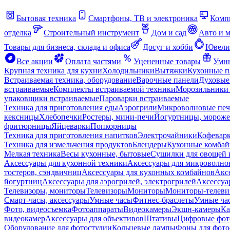
Бытовая техника
Смартфоны, ТВ и электроника
Комп
отделка
Строительный инструмент
Дом и сад
Авто и 
Товары для бизнеса, склада и офиса
Досуг и хобби
Ювели
Все акции
Оплата частями
Уцененные товары
Умны
Крупная техника для кухни
Холодильники
Вытяжки
Кухонные 
Встраиваемая техника, оборудование
Варочные панели
Духовые
встраиваемые
Комплекты встраиваемой техники
Морозильники 
упаковщики встраиваемые
Пароварки встраиваемые
Техника для приготовления еды
Аэрогрили
Микроволновые пе
кексницы
Хлебопечки
Ростеры, мини-печи
Йогуртницы, морож
фритюрницы
Яйцеварки
Попкорницы
Техника для приготовления напитков
Электрочайники
Кофевар
Техника для измельчения продуктов
Блендеры
Кухонные комбай
Мелкая техника
Весы кухонные, бытовые
Сушилки для овощей 
Аксессуары для кухонной техники
Аксессуары для микроволно
тостеров, сэндвичниц
Аксессуары для кухонных комбайнов
Акс
йогуртниц
Аксессуары для аэрогрилей, электрогрилей
Аксессуа
Телевизоры, мониторы
Телевизоры
Мониторы
Мониторы-телеви
Смарт-часы, аксессуары
Умные часы
Фитнес-браслеты
Умные ча
Фото, видеосъемка
Фотоаппараты
Видеокамеры
Экшн-камеры
Ка
видеокамер
Аксессуары для объективов
Штативы
Цифровые фот
Оборудование для фотостудии
Кольцевые лампы
Фоны для фото