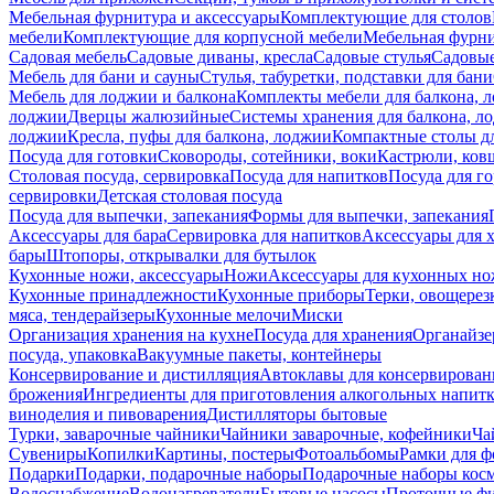
Мебельная фурнитура и аксессуары
Комплектующие для столов
мебели
Комплектующие для корпусной мебели
Мебельная фурн
Садовая мебель
Садовые диваны, кресла
Садовые стулья
Садовые
Мебель для бани и сауны
Стулья, табуретки, подставки для бани
Мебель для лоджии и балкона
Комплекты мебели для балкона, 
лоджии
Дверцы жалюзийные
Системы хранения для балкона, л
лоджии
Кресла, пуфы для балкона, лоджии
Компактные столы дл
Посуда для готовки
Сковороды, сотейники, воки
Кастрюли, ков
Столовая посуда, сервировка
Посуда для напитков
Посуда для г
сервировки
Детская столовая посуда
Посуда для выпечки, запекания
Формы для выпечки, запекания
Аксессуары для бара
Сервировка для напитков
Аксессуары для 
бары
Штопоры, открывалки для бутылок
Кухонные ножи, аксессуары
Ножи
Аксессуары для кухонных н
Кухонные принадлежности
Кухонные приборы
Терки, овощерез
мяса, тендерайзеры
Кухонные мелочи
Миски
Организация хранения на кухне
Посуда для хранения
Органайзе
посуда, упаковка
Вакуумные пакеты, контейнеры
Консервирование и дистилляция
Автоклавы для консервирован
брожения
Ингредиенты для приготовления алкогольных напит
виноделия и пивоварения
Дистилляторы бытовые
Турки, заварочные чайники
Чайники заварочные, кофейники
Ча
Сувениры
Копилки
Картины, постеры
Фотоальбомы
Рамки для ф
Подарки
Подарки, подарочные наборы
Подарочные наборы косм
Водоснабжение
Водонагреватели
Бытовые насосы
Проточные фи