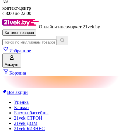
контакт-центр
с
8:00
до
22:00
Онлайн-гипермаркет 21vek.by
Каталог товаров
Избранное
Аккаунт
Корзина
Все акции
Уценка
Климат
Батуты бассейны
21vek СТРОЙ
21vek ДОМ
21vek БИЗНЕС