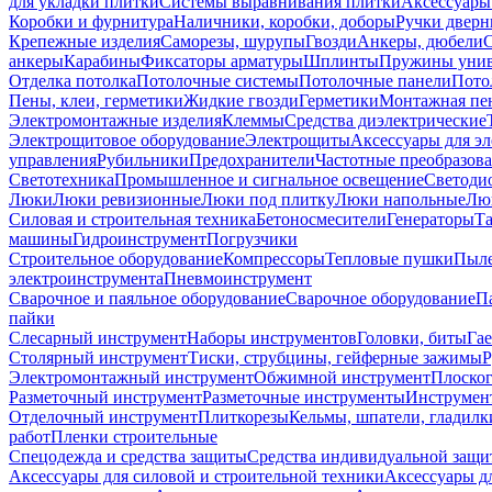
для укладки плитки
Системы выравнивания плитки
Аксессуары
Коробки и фурнитура
Наличники, коробки, доборы
Ручки дверн
Крепежные изделия
Саморезы, шурупы
Гвозди
Анкеры, дюбели
анкеры
Карабины
Фиксаторы арматуры
Шплинты
Пружины унив
Отделка потолка
Потолочные системы
Потолочные панели
Пото
Пены, клеи, герметики
Жидкие гвозди
Герметики
Монтажная пе
Электромонтажные изделия
Клеммы
Средства диэлектрические
Электрощитовое оборудование
Электрощиты
Аксессуары для э
управления
Рубильники
Предохранители
Частотные преобразов
Светотехника
Промышленное и сигнальное освещение
Светоди
Люки
Люки ревизионные
Люки под плитку
Люки напольные
Люк
Силовая и строительная техника
Бетоносмесители
Генераторы
Та
машины
Гидроинструмент
Погрузчики
Строительное оборудование
Компрессоры
Тепловые пушки
Пыле
электроинструмента
Пневмоинструмент
Сварочное и паяльное оборудование
Сварочное оборудование
П
пайки
Слесарный инструмент
Наборы инструментов
Головки, биты
Га
Столярный инструмент
Тиски, струбцины, гейферные зажимы
Р
Электромонтажный инструмент
Обжимной инструмент
Плоског
Разметочный инструмент
Разметочные инструменты
Инструмент
Отделочный инструмент
Плиткорезы
Кельмы, шпатели, гладилк
работ
Пленки строительные
Спецодежда и средства защиты
Средства индивидуальной защ
Аксессуары для силовой и строительной техники
Аксессуары дл