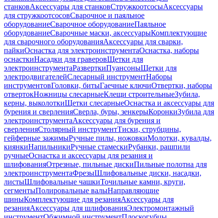
станков
Аксессуары для станков
Стружкоотсосы
Аксессуары
для стружкоотсосов
Сварочное и паяльное
оборудование
Сварочное оборудование
Паяльное
оборудование
Сварочные маски, аксессуары
Комплектующие
для сварочного оборудования
Аксессуары для сварки,
пайки
Оснастка для электроинструмента
Оснастка, наборы
оснастки
Насадки для граверов
Щетки для
электроинструмента
Развертки
Пуансоны
Щетки для
электродвигателей
Слесарный инструмент
Наборы
инструментов
Головки, биты
Гаечные ключи
Отвертки, наборы
отверток
Ножницы слесарные
Клещи строительные
Зубила,
керны, выколотки
Щетки слесарные
Оснастка и аксессуары для
бурения и сверления
Сверла, буры, зенкеры
Коронки
Зубила для
электроинструмента
Аксессуары для бурения и
сверления
Столярный инструмент
Тиски, струбцины,
гейферные зажимы
Ручные пилы, ножовки
Молотки, кувалды,
киянки
Напильники
Ручные стамески
Рубанки, рашпили
ручные
Оснастка и аксессуары для резания и
шлифования
Отрезные, пильные диски
Пильные полотна для
электроинструмента
Фрезы
Шлифовальные диски, насадки,
листы
Шлифовальные чашки
Точильные камни, круги,
сегменты
Полировальные валы
Направляющие
шины
Комплектующие для резания
Аксессуары для
резания
Аксессуары для шлифования
Электромонтажный
инструмент
Обжимной инструмент
Плоскогубцы,