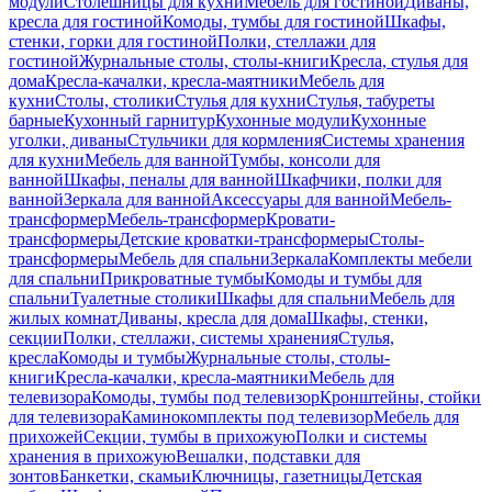
модули
Столешницы для кухни
Мебель для гостиной
Диваны,
кресла для гостиной
Комоды, тумбы для гостиной
Шкафы,
стенки, горки для гостиной
Полки, стеллажи для
гостиной
Журнальные столы, столы-книги
Кресла, стулья для
дома
Кресла-качалки, кресла-маятники
Мебель для
кухни
Столы, столики
Стулья для кухни
Стулья, табуреты
барные
Кухонный гарнитур
Кухонные модули
Кухонные
уголки, диваны
Стульчики для кормления
Системы хранения
для кухни
Мебель для ванной
Тумбы, консоли для
ванной
Шкафы, пеналы для ванной
Шкафчики, полки для
ванной
Зеркала для ванной
Аксессуары для ванной
Мебель-
трансформер
Мебель-трансформер
Кровати-
трансформеры
Детские кроватки-трансформеры
Столы-
трансформеры
Мебель для спальни
Зеркала
Комплекты мебели
для спальни
Прикроватные тумбы
Комоды и тумбы для
спальни
Туалетные столики
Шкафы для спальни
Мебель для
жилых комнат
Диваны, кресла для дома
Шкафы, стенки,
секции
Полки, стеллажи, системы хранения
Стулья,
кресла
Комоды и тумбы
Журнальные столы, столы-
книги
Кресла-качалки, кресла-маятники
Мебель для
телевизора
Комоды, тумбы под телевизор
Кронштейны, стойки
для телевизора
Каминокомплекты под телевизор
Мебель для
прихожей
Секции, тумбы в прихожую
Полки и системы
хранения в прихожую
Вешалки, подставки для
зонтов
Банкетки, скамьи
Ключницы, газетницы
Детская