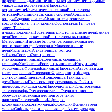
подогрева посуды
Винные шкафы встраиваемые
Вакуумные
упаковщики встраиваемые
Пароварки
встраиваемые
Климатическая техника
Вентиляторы
бытовые
Кондиционеры, сплит-системы
Охладители
воздуха
Водонагреватели
Увлажнители, очистители
воздуха
Камины, печи-камины
Обогреватели
Тепловые
завесы
Тепловые
пушки
Биокамины
Проветриватели
Отопительные печи
Банные
печи
Порталы для каминов
Вентиляторы вытяжные
Метеостанции
Газовые баллоны бытовые
Техника для
приготовления еды
Аэрогрили
Микроволновые
печи
Мультиварки
Сэндвичницы, хот-дог
мейкеры
Тостеры
Электрогрили,
электрошашлычницы
Вафельницы, орешницы,
кексницы
Хлебопечки
Ростеры, мини-печи
Йогуртницы,
мороженицы
Фризеры
Блинницы
Пароварки
Автоклавы для
консервирования
Сыроварни
Фритюрницы, фондю-
фритюрницы
Яйцеварки
Попкорницы
Техника для
дома
Пылесосы
Пылесосы профессиональные
Роботы-
пылесосы, мойщики окон
Пароочистители
Электровеники,
электрошвабры
Стеклоочистители
Стерилизационное
оборудование
Техника для приготовления
напитков
Электрочайники
Кофеварки,
кофемашины
Соковыжималки
Кофемолки
Вспениватели
молока
Сифоны для газирования воды
Аксессуары для