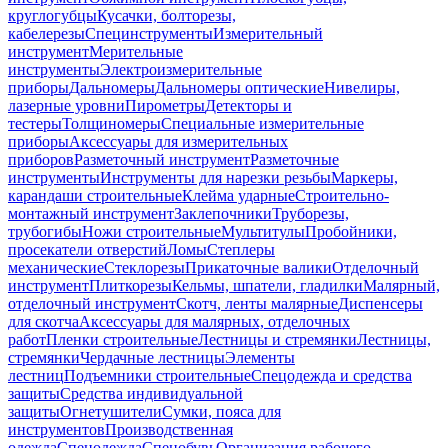
круглогубцы
Кусачки, болторезы,
кабелерезы
Специнструменты
Измерительный
инструмент
Мерительные
инструменты
Электроизмерительные
приборы
Дальномеры
Дальномеры оптические
Нивелиры,
лазерные уровни
Пирометры
Детекторы и
тестеры
Толщиномеры
Специальные измерительные
приборы
Аксессуары для измерительных
приборов
Разметочный инструмент
Разметочные
инструменты
Инструменты для нарезки резьбы
Маркеры,
карандаши строительные
Клейма ударные
Строительно-
монтажный инструмент
Заклепочники
Труборезы,
трубогибы
Ножи строительные
Мультитулы
Пробойники,
просекатели отверстий
Ломы
Степлеры
механические
Стеклорезы
Прикаточные валики
Отделочный
инструмент
Плиткорезы
Кельмы, шпатели, гладилки
Малярный,
отделочный инструмент
Скотч, ленты малярные
Диспенсеры
для скотча
Аксессуары для малярных, отделочных
работ
Пленки строительные
Лестницы и стремянки
Лестницы,
стремянки
Чердачные лестницы
Элементы
лестниц
Подъемники строительные
Спецодежда и средства
защиты
Средства индивидуальной
защиты
Огнетушители
Сумки, пояса для
инструментов
Производственная
одежда
Спецодежда
Спецобувь
Организация рабочего