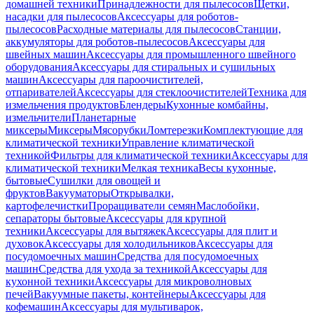
домашней техники
Принадлежности для пылесосов
Щетки,
насадки для пылесосов
Аксессуары для роботов-
пылесосов
Расходные материалы для пылесосов
Станции,
аккумуляторы для роботов-пылесосов
Аксессуары для
швейных машин
Аксессуары для промышленного швейного
оборудования
Аксессуары для стиральных и сушильных
машин
Аксессуары для пароочистителей,
отпаривателей
Аксессуары для стеклоочистителей
Техника для
измельчения продуктов
Блендеры
Кухонные комбайны,
измельчители
Планетарные
миксеры
Миксеры
Мясорубки
Ломтерезки
Комплектующие для
климатической техники
Управление климатической
техникой
Фильтры для климатической техники
Аксессуары для
климатической техники
Мелкая техника
Весы кухонные,
бытовые
Сушилки для овощей и
фруктов
Вакууматоры
Открывалки,
картофелечистки
Проращиватели семян
Маслобойки,
сепараторы бытовые
Аксессуары для крупной
техники
Аксессуары для вытяжек
Аксессуары для плит и
духовок
Аксессуары для холодильников
Аксессуары для
посудомоечных машин
Средства для посудомоечных
машин
Средства для ухода за техникой
Аксессуары для
кухонной техники
Аксессуары для микроволновых
печей
Вакуумные пакеты, контейнеры
Аксессуары для
кофемашин
Аксессуары для мультиварок,