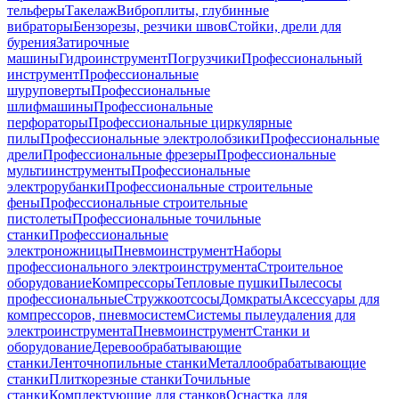
тельферы
Такелаж
Виброплиты, глубинные
вибраторы
Бензорезы, резчики швов
Стойки, дрели для
бурения
Затирочные
машины
Гидроинструмент
Погрузчики
Профессиональный
инструмент
Профессиональные
шуруповерты
Профессиональные
шлифмашины
Профессиональные
перфораторы
Профессиональные циркулярные
пилы
Профессиональные электролобзики
Профессиональные
дрели
Профессиональные фрезеры
Профессиональные
мультиинструменты
Профессиональные
электрорубанки
Профессиональные строительные
фены
Профессиональные строительные
пистолеты
Профессиональные точильные
станки
Профессиональные
электроножницы
Пневмоинструмент
Наборы
профессионального электроинструмента
Строительное
оборудование
Компрессоры
Тепловые пушки
Пылесосы
профессиональные
Стружкоотсосы
Домкраты
Аксессуары для
компрессоров, пневмосистем
Системы пылеудаления для
электроинструмента
Пневмоинструмент
Станки и
оборудование
Деревообрабатывающие
станки
Ленточнопильные станки
Металлообрабатывающие
станки
Плиткорезные станки
Точильные
станки
Комплектующие для станков
Оснастка для