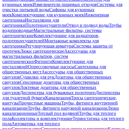
кухонных моек
Измельчители пищевых отходов
Системы для
очистки питьевой воды
Сифоны для кухонных
моек
Комплектующие для кухонных моек
Инженерная
сантехника
Инсталляции для
сантехники
Полотенцесушители
Отвод и подвод воды
Трубы
водопроводные
Магистральные фильтры, системы
сантехнические
Комплектующие для радиаторов,
полотенцесушителей
Монтажные комплекты для
сантехники
Регулирующая арматура
Системы защиты от
протечек
Люки сантехнические
Аксессуары для
магистральных фильтров, систем
сантехнических
Фитинги
Комплектующие для
инсталляций
Опрессовочные насосы
Сантехника для
общественных мест
Аксессуары для общественных
санузлов
Сушилки для рук
Дозаторы для общественных
санузлов
Сенсорные дозаторы для общественных
санузлов
Локтевые дозаторы для общественных
санузлов
Диспенсеры для бумажных полотенец
Диспенсеры
для туалетной бумаги
Канализация
Тросы сантехнические,
вантузы
Прочистные машины
Трубы, фитинги внутренней
канализации
Трубы, фитинги наружной канализации
Люки
канализационные
Теплый пол водяной
Трубы для теплого
пола
Коллекторы и комплектующие
Термостатика для теплого
пола
Автоматика для теплого
пола
Строительство
Строительные смеси и грунтовки
Клеевые