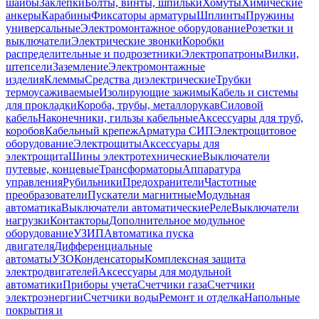
шайбы
Заклепки
Болты, винты, шпильки
Хомуты
Химические
анкеры
Карабины
Фиксаторы арматуры
Шплинты
Пружины
универсальные
Электромонтажное оборудование
Розетки и
выключатели
Электрические звонки
Коробки
распределительные и подрозетники
Электропатроны
Вилки,
штепсели
Заземление
Электромонтажные
изделия
Клеммы
Средства диэлектрические
Трубки
термоусаживаемые
Изолирующие зажимы
Кабель и системы
для прокладки
Короба, трубы, металлорукав
Силовой
кабель
Наконечники, гильзы кабельные
Аксессуары для труб,
коробов
Кабельный крепеж
Арматура СИП
Электрощитовое
оборудование
Электрощиты
Аксессуары для
электрощита
Шины электротехнические
Выключатели
путевые, концевые
Трансформаторы
Аппаратура
управления
Рубильники
Предохранители
Частотные
преобразователи
Пускатели магнитные
Модульная
автоматика
Выключатели автоматические
Реле
Выключатели
нагрузки
Контакторы
Дополнительное модульное
оборудование
УЗИП
Автоматика пуска
двигателя
Дифференциальные
автоматы
УЗО
Конденсаторы
Комплексная защита
электродвигателей
Аксессуары для модульной
автоматики
Приборы учета
Счетчики газа
Счетчики
электроэнергии
Счетчики воды
Ремонт и отделка
Напольные
покрытия и