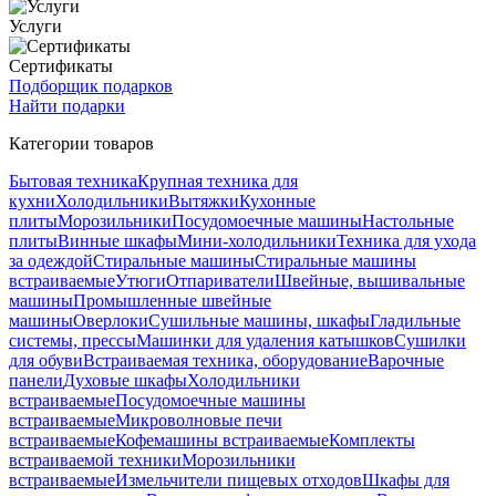
Услуги
Сертификаты
Подборщик подарков
Найти подарки
Категории товаров
Бытовая техника
Крупная техника для
кухни
Холодильники
Вытяжки
Кухонные
плиты
Морозильники
Посудомоечные машины
Настольные
плиты
Винные шкафы
Мини-холодильники
Техника для ухода
за одеждой
Стиральные машины
Стиральные машины
встраиваемые
Утюги
Отпариватели
Швейные, вышивальные
машины
Промышленные швейные
машины
Оверлоки
Сушильные машины, шкафы
Гладильные
системы, прессы
Машинки для удаления катышков
Сушилки
для обуви
Встраиваемая техника, оборудование
Варочные
панели
Духовые шкафы
Холодильники
встраиваемые
Посудомоечные машины
встраиваемые
Микроволновые печи
встраиваемые
Кофемашины встраиваемые
Комплекты
встраиваемой техники
Морозильники
встраиваемые
Измельчители пищевых отходов
Шкафы для