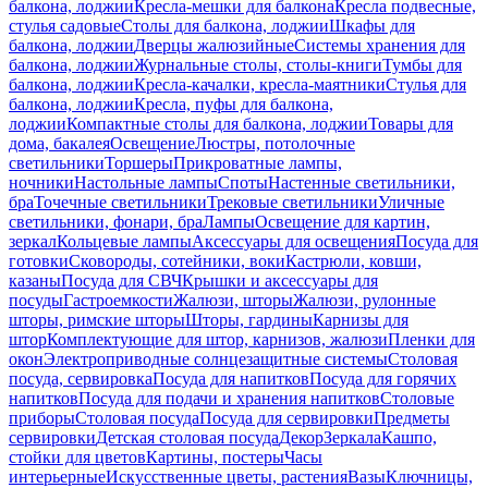
балкона, лоджии
Кресла-мешки для балкона
Кресла подвесные,
стулья садовые
Столы для балкона, лоджии
Шкафы для
балкона, лоджии
Дверцы жалюзийные
Системы хранения для
балкона, лоджии
Журнальные столы, столы-книги
Тумбы для
балкона, лоджии
Кресла-качалки, кресла-маятники
Стулья для
балкона, лоджии
Кресла, пуфы для балкона,
лоджии
Компактные столы для балкона, лоджии
Товары для
дома, бакалея
Освещение
Люстры, потолочные
светильники
Торшеры
Прикроватные лампы,
ночники
Настольные лампы
Споты
Настенные светильники,
бра
Точечные светильники
Трековые светильники
Уличные
светильники, фонари, бра
Лампы
Освещение для картин,
зеркал
Кольцевые лампы
Аксессуары для освещения
Посуда для
готовки
Сковороды, сотейники, воки
Кастрюли, ковши,
казаны
Посуда для СВЧ
Крышки и аксессуары для
посуды
Гастроемкости
Жалюзи, шторы
Жалюзи, рулонные
шторы, римские шторы
Шторы, гардины
Карнизы для
штор
Комплектующие для штор, карнизов, жалюзи
Пленки для
окон
Электроприводные солнцезащитные системы
Столовая
посуда, сервировка
Посуда для напитков
Посуда для горячих
напитков
Посуда для подачи и хранения напитков
Столовые
приборы
Столовая посуда
Посуда для сервировки
Предметы
сервировки
Детская столовая посуда
Декор
Зеркала
Кашпо,
стойки для цветов
Картины, постеры
Часы
интерьерные
Искусственные цветы, растения
Вазы
Ключницы,