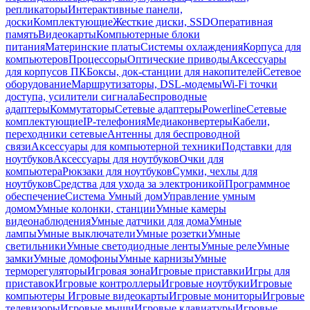
репликаторы
Интерактивные панели,
доски
Комплектующие
Жесткие диски, SSD
Оперативная
память
Видеокарты
Компьютерные блоки
питания
Материнские платы
Системы охлаждения
Корпуса для
компьютеров
Процессоры
Оптические приводы
Аксессуары
для корпусов ПК
Боксы, док-станции для накопителей
Сетевое
оборудование
Маршрутизаторы, DSL-модемы
Wi-Fi точки
доступа, усилители сигнала
Беспроводные
адаптеры
Коммутаторы
Сетевые адаптеры
Powerline
Сетевые
комплектующие
IP-телефония
Медиаконвертеры
Кабели,
переходники сетевые
Антенны для беспроводной
связи
Аксессуары для компьютерной техники
Подставки для
ноутбуков
Аксессуары для ноутбуков
Очки для
компьютера
Рюкзаки для ноутбуков
Сумки, чехлы для
ноутбуков
Средства для ухода за электроникой
Программное
обеспечение
Система Умный дом
Управление умным
домом
Умные колонки, станции
Умные камеры
видеонаблюдения
Умные датчики для дома
Умные
лампы
Умные выключатели
Умные розетки
Умные
светильники
Умные светодиодные ленты
Умные реле
Умные
замки
Умные домофоны
Умные карнизы
Умные
терморегуляторы
Игровая зона
Игровые приставки
Игры для
приставок
Игровые контроллеры
Игровые ноутбуки
Игровые
компьютеры
Игровые видеокарты
Игровые мониторы
Игровые
телевизоры
Игровые мыши
Игровые клавиатуры
Игровые