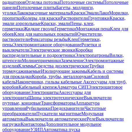
радиаторов
Отделка потолка
Потолочные системы
Потолочные
панели
Потолочные плиты
Багеты, молдинги,
уголки
Лакокрасочные материалы
Краски
Эмали
Лаки
Морилки,
пропитки
Колеры для краски
Растворители
Грунтовки
Краски,
эмали аэрозольные
Краски, эмали
Пены, клеи,
герметики
Жидкие гвозди
Герметики
Монтажная пена
Клеи для
обоев
Клеи для напольных покрытий
Очистители,
растворители
Фиксаторы резьбы
Клеи
Герметики,
пены
Электромонтажное оборудование
Розетки и
выключатели
Электрические звонки
Коробки
распределительные и подрозетники
Электропатроны
Вилки,
штепсели
Молниеприемники
Заземление
Электромонтажные
изделия
Клеммы
Средства диэлектрические
Трубки
термоусаживаемые
Изолирующие зажимы
Кабель и системы
для прокладки
Короба, трубы, металлорукав
Силовой
кабель
Наконечники, гильзы кабельные
Аксессуары для труб,
коробов
Кабельный крепеж
Арматура СИП
Электрощитовое
оборудование
Электрощиты
Аксессуары для
электрощита
Шины электротехнические
Выключатели
путевые, концевые
Трансформаторы
Аппаратура
управления
Рубильники
Предохранители
Частотные
преобразователи
Пускатели магнитные
Модульная
автоматика
Выключатели автоматические
Реле
Выключатели
нагрузки
Контакторы
Дополнительное модульное
оборудование
УЗИП
Автоматика пуска