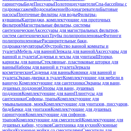
гарнитуры
Биде
Писсуары
Полотенцесушители
Спа-бассейны с
гидромассажем
Водоснабжение
Водонагреватели
Бытовые
насосы
Проточные фильтры для воды
Фильтры-
кувшины
Картриджи, комплектующие для проточных
фильтров
Магистральные фильтры, системы
сантехнические
Аксессуары для магистральных фильтров,
систем сантехнических
Трубы полипропиленовые
Фитинги
полипропиленовые
Расширительные баки,
гидроаккумуляторы
Обустройство ванной комнаты и
туалета
Мебель для ванной
Зеркала для ванной
Аксессуары для
ванной и туалета
Сиденья и чехлы для унитаза
Шторки,
карнизы для ванны
Стеклянные, пластиковые шторки для
ванны
Наборы для ванной и туалета
Зеркала
косметические
Сиденья для ванны
Коврики для ванной и
туалета
Экран-дверки в туалет
Комплектующие для мебели в
ванную
Комплектующие для сантехники
Экраны для ванн,
душевых поддонов
Опоры для ванн, душевых
поддонов
Комплектующие для ванн
Плинтусы для
сантехники
Сифоны, трапы
Комплектующие для
умывальников, моек
Комплектующие для унитазов, писсуаров,
биде
Бачки для унитазов
Комплектующие для душевых
гарнитуров
Комплектующие для сифонов,
трапов
Комплектующие для смесителей
Комплектующие для
душевых кабин, уголков
Сантехника для кухни
Кухонные
мойки
Кухонные мойки со смесителями
Смесители для