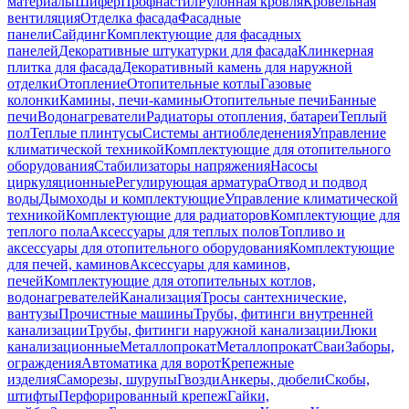
материалы
Шифер
Профнастил
Рулонная кровля
Кровельная
вентиляция
Отделка фасада
Фасадные
панели
Сайдинг
Комплектующие для фасадных
панелей
Декоративные штукатурки для фасада
Клинкерная
плитка для фасада
Декоративный камень для наружной
отделки
Отопление
Отопительные котлы
Газовые
колонки
Камины, печи-камины
Отопительные печи
Банные
печи
Водонагреватели
Радиаторы отопления, батареи
Теплый
пол
Теплые плинтусы
Системы антиобледенения
Управление
климатической техникой
Комплектующие для отопительного
оборудования
Стабилизаторы напряжения
Насосы
циркуляционные
Регулирующая арматура
Отвод и подвод
воды
Дымоходы и комплектующие
Управление климатической
техникой
Комплектующие для радиаторов
Комплектующие для
теплого пола
Аксессуары для теплых полов
Топливо и
аксессуары для отопительного оборудования
Комплектующие
для печей, каминов
Аксессуары для каминов,
печей
Комплектующие для отопительных котлов,
водонагревателей
Канализация
Тросы сантехнические,
вантузы
Прочистные машины
Трубы, фитинги внутренней
канализации
Трубы, фитинги наружной канализации
Люки
канализационные
Металлопрокат
Металлопрокат
Сваи
Заборы,
ограждения
Автоматика для ворот
Крепежные
изделия
Саморезы, шурупы
Гвозди
Анкеры, дюбели
Скобы,
штифты
Перфорированный крепеж
Гайки,