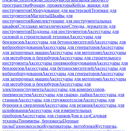
пространства
Фонари, прожекторы
Кейсы, ящики для
инструментов
Оборудование для мастерской
Тележки для
инструментов
Магниты
Шкафы для
инструментов
Комплектующие для инструментальных
шкафов
Стеллажи металлические
Стенды, держатели для
инструментов
Поддоны для инструментов
Аксессуары для
силовой и строительной техники
Аксессуары для
бензорезов
Аксессуары для бетоносмесителей
Аксессуары для
виброоборудования
Аксессуары для генераторов
Аксессуары
для затирочных машин
Аксессуары для мотопомп
Аксессуары
для мотобуров и бензобуров
Аксессуары для строительного
инструмента
Аксессуары пневмооборудования
Аксессуары для
бензорезов
Аксессуары для бетоносмесителей
Аксессуары для
виброоборудования
Аксессуары для генераторов
Аксессуары
для затирочных машин
Аксессуары для мотопомп
Аксессуары
для мотобуров и бензобуров
Аксессуары для
электроинструмента
Аксессуары для компрессоров,
пневмосистем
Аксессуары для сварки, пайки
Аксессуары для
станков
Аксессуары для стружкоотсосов
Аксессуары для
бурения и сверления
Аксессуары для резания
Аксессуары для
шлифования
Аксессуары для измерительных
приборов
Аксессуары для станков
Дом и сад
Садовая
техника
Триммеры, бензокосы
Цепные
пилы
Газонокосилки
Культиваторы, мотоблоки
Кусторезы,