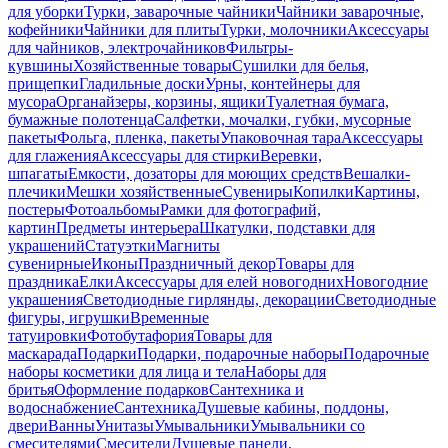
для уборки
Турки, заварочные чайники
Чайники заварочные,
кофейники
Чайники для плиты
Турки, молочники
Аксессуары
для чайников, электрочайников
Фильтры-
кувшины
Хозяйственные товары
Сушилки для белья,
прищепки
Гладильные доски
Урны, контейнеры для
мусора
Органайзеры, корзины, ящики
Туалетная бумага,
бумажные полотенца
Салфетки, мочалки, губки, мусорные
пакеты
Фольга, пленка, пакеты
Упаковочная тара
Аксессуары
для глажения
Аксессуары для стирки
Веревки,
шпагаты
Емкости, дозаторы для моющих средств
Вешалки-
плечики
Мешки хозяйственные
Сувениры
Копилки
Картины,
постеры
Фотоальбомы
Рамки для фотографий,
картин
Предметы интерьера
Шкатулки, подставки для
украшений
Статуэтки
Магниты
сувенирные
Иконы
Праздничный декор
Товары для
праздника
Елки
Аксессуары для елей новогодних
Новогодние
украшения
Светодиодные гирлянды, декорации
Светодиодные
фигуры, игрушки
Временные
татуировки
Фотобутафория
Товары для
маскарада
Подарки
Подарки, подарочные наборы
Подарочные
наборы косметики для лица и тела
Наборы для
бритья
Оформление подарков
Сантехника и
водоснабжение
Сантехника
Душевые кабины, поддоны,
двери
Ванны
Унитазы
Умывальники
Умывальники со
смесителями
Смесители
Душевые панели,