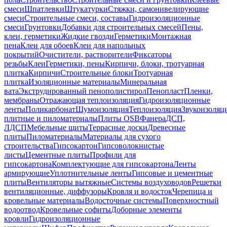
смеси
Шпатлевки
Штукатурки
Стяжки, самонивелирующие
смеси
Строительные смеси, составы
Гидроизоляционные
смеси
Грунтовки
Добавки для строительных смесей
Пены,
клеи, герметики
Жидкие гвозди
Герметики
Монтажная
пена
Клеи для обоев
Клеи для напольных
покрытий
Очистители, растворители
Фиксаторы
резьбы
Клеи
Герметики, пены
Кирпичи, блоки, тротуарная
плитка
Кирпичи
Строительные блоки
Тротуарная
плитка
Изоляционные материалы
Минеральная
вата
Экструдированный пенополистирол
Пенопласт
Пленки,
мембраны
Отражающая теплоизоляция
Гидроизоляционные
ленты
Поликарбонат
Шумоизоляция
Теплоизоляция
Звукоизоляц
плитные и пиломатериалы
Плиты OSB
Фанера
ДСП,
ЛДСП
Мебельные щиты
Террасные доски
Древесные
плиты
Пиломатериалы
Материалы для сухого
строительства
Гипсокартон
Гипсоволокнистые
листы
Цементные плиты
Профили для
гипсокартона
Комплектующие для гипсокартона
Ленты
армирующие
Уплотнительные ленты
Гипсовые и цементные
плиты
Вентиляторы вытяжные
Системы воздуховодов
Решетки
вентиляционные, диффузоры
Кровля и водосток
Черепица и
кровельные материалы
Водосточные системы
Поверхностный
водоотвод
Кровельные софиты
Доборные элементы
кровли
Гидроизоляционные