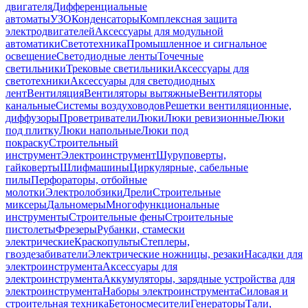
двигателя
Дифференциальные
автоматы
УЗО
Конденсаторы
Комплексная защита
электродвигателей
Аксессуары для модульной
автоматики
Светотехника
Промышленное и сигнальное
освещение
Светодиодные ленты
Точечные
светильники
Трековые светильники
Аксессуары для
светотехники
Аксессуары для светодиодных
лент
Вентиляция
Вентиляторы вытяжные
Вентиляторы
канальные
Системы воздуховодов
Решетки вентиляционные,
диффузоры
Проветриватели
Люки
Люки ревизионные
Люки
под плитку
Люки напольные
Люки под
покраску
Строительный
инструмент
Электроинструмент
Шуруповерты,
гайковерты
Шлифмашины
Циркулярные, сабельные
пилы
Перфораторы, отбойные
молотки
Электролобзики
Дрели
Строительные
миксеры
Дальномеры
Многофункциональные
инструменты
Строительные фены
Строительные
пистолеты
Фрезеры
Рубанки, стамески
электрические
Краскопульты
Степлеры,
гвоздезабиватели
Электрические ножницы, резаки
Насадки для
электроинструмента
Аксессуары для
электроинструмента
Аккумуляторы, зарядные устройства для
электроинструмента
Наборы электроинструмента
Силовая и
строительная техника
Бетоносмесители
Генераторы
Тали,