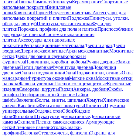
плитка
Плитка
Ламинат
Линолеум
Керамогранит
Спортивные
напольные покрытия
Виниловые
полы
Ковролин
Паркет
Искусственная трава
Аксессуары для
напольных покрытий и плитки
Подложка
Плинтусы, уголки,
обводы для труб
Плинтусы для сантехники
Фуги для
плитки
Порожки, профили для пола и плитки
Приспособления
для укладки плитки
Системы выравнивания
плитки
Аксессуары для напольных
покрытий
Реставрационные материалы
Двери и арки
Двери
входные
Двери межкомнатные
Арки межкомнатные
Москитные
сетки
Двери для бани и сауны
Коробки и
фурнитура
Наличники, коробки, доборы
Ручки дверные
Замки
дверные
Петли дверные
Фурнитура дверная
Доводчики
дверные
Окна и подоконники
Окна
Подоконники, отливы
Окна
мансардные
Фурнитура оконная
Мягкие окна
Москитные сетки
на окна
Жалюзи уличные
Пленки солнцезащитные
Крепежные
изделия
Саморезы, шурупы
Гвозди
Анкеры, дюбели
Скобы,
штифты
Перфорированный крепеж
Гайки,
шайбы
Заклепки
Болты, винты, шпильки
Хомуты
Химические
анкеры
Карабины
Фиксаторы арматуры
Шплинты
Пружины
универсальные
Отделка стен
Обои
Жидкие
обои
Фотообои
Штукатурки декоративные
Декоративный
камень
Скинали
Пленки самоклеящиеся
Армирующие
сетки
Стеновые панели
Уголки, маяки,
профили
Вагонка
Стеклохолсты, флизелин
Экраны для