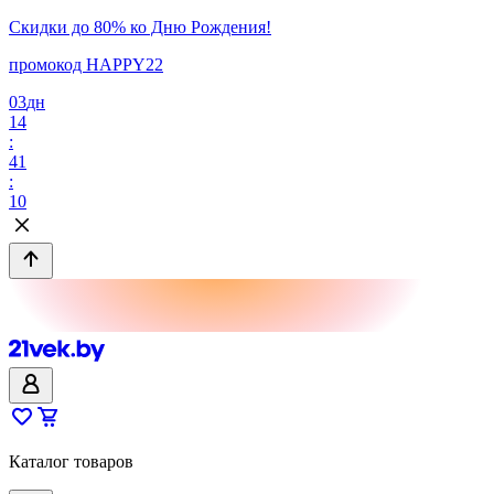
Скидки до 80% ко Дню Рождения!
промокод HAPPY22
03
дн
14
:
41
:
10
Каталог товаров