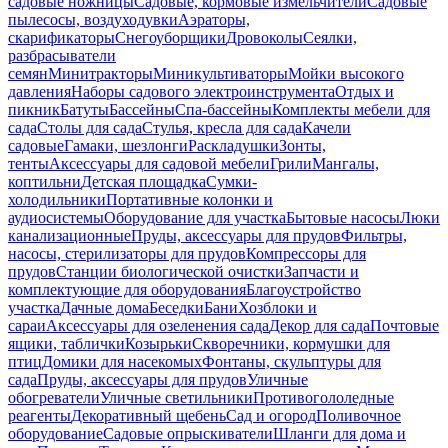
садовые ножницы
Садовые, кормовые измельчители
Садовые
пылесосы, воздуходувки
Аэраторы,
скарификаторы
Снегоуборщики
Дровоколы
Сеялки,
разбрасыватели
семян
Минитракторы
Миникультиваторы
Мойки высокого
давления
Наборы садового электроинструмента
Отдых и
пикник
Батуты
Бассейны
Спа-бассейны
Комплекты мебели для
сада
Столы для сада
Стулья, кресла для сада
Качели
садовые
Гамаки, шезлонги
Раскладушки
Зонты,
тенты
Аксессуары для садовой мебели
Грили
Мангалы,
коптильни
Детская площадка
Сумки-
холодильники
Портативные колонки и
аудиосистемы
Оборудование для участка
Бытовые насосы
Люки
канализационные
Пруды, аксессуары для прудов
Фильтры,
насосы, стерилизаторы для прудов
Компрессоры для
прудов
Станции биологической очистки
Запчасти и
комплектующие для оборудования
Благоустройство
участка
Дачные дома
Беседки
Бани
Хозблоки и
сараи
Аксессуары для озеленения сада
Декор для сада
Почтовые
ящики, таблички
Козырьки
Скворечники, кормушки для
птиц
Домики для насекомых
Фонтаны, скульптуры для
сада
Пруды, аксессуары для прудов
Уличные
обогреватели
Уличные светильники
Противогололедные
реагенты
Декоративный щебень
Сад и огород
Поливочное
оборудование
Садовые опрыскиватели
Шланги для дома и