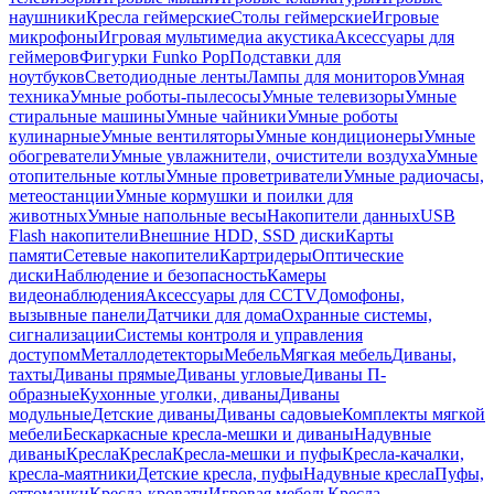
наушники
Кресла геймерские
Столы геймерские
Игровые
микрофоны
Игровая мультимедиа акустика
Аксессуары для
геймеров
Фигурки Funko Pop
Подставки для
ноутбуков
Светодиодные ленты
Лампы для мониторов
Умная
техника
Умные роботы-пылесосы
Умные телевизоры
Умные
стиральные машины
Умные чайники
Умные роботы
кулинарные
Умные вентиляторы
Умные кондиционеры
Умные
обогреватели
Умные увлажнители, очистители воздуха
Умные
отопительные котлы
Умные проветриватели
Умные радиочасы,
метеостанции
Умные кормушки и поилки для
животных
Умные напольные весы
Накопители данных
USB
Flash накопители
Внешние HDD, SSD диски
Карты
памяти
Сетевые накопители
Картридеры
Оптические
диски
Наблюдение и безопасность
Камеры
видеонаблюдения
Аксессуары для CCTV
Домофоны,
вызывные панели
Датчики для дома
Охранные системы,
сигнализации
Системы контроля и управления
доступом
Металлодетекторы
Мебель
Мягкая мебель
Диваны,
тахты
Диваны прямые
Диваны угловые
Диваны П-
образные
Кухонные уголки, диваны
Диваны
модульные
Детские диваны
Диваны садовые
Комплекты мягкой
мебели
Бескаркасные кресла-мешки и диваны
Надувные
диваны
Кресла
Кресла
Кресла-мешки и пуфы
Кресла-качалки,
кресла-маятники
Детские кресла, пуфы
Надувные кресла
Пуфы,
оттоманки
Кресла-кровати
Игровая мебель
Кресла