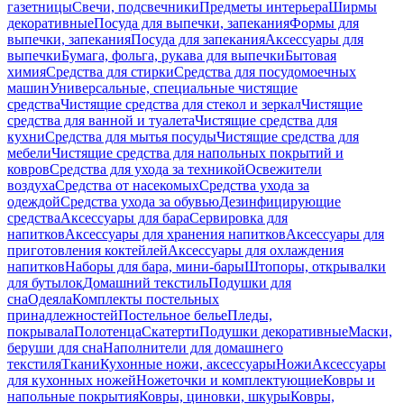
газетницы
Свечи, подсвечники
Предметы интерьера
Ширмы
декоративные
Посуда для выпечки, запекания
Формы для
выпечки, запекания
Посуда для запекания
Аксессуары для
выпечки
Бумага, фольга, рукава для выпечки
Бытовая
химия
Средства для стирки
Средства для посудомоечных
машин
Универсальные, специальные чистящие
средства
Чистящие средства для стекол и зеркал
Чистящие
средства для ванной и туалета
Чистящие средства для
кухни
Средства для мытья посуды
Чистящие средства для
мебели
Чистящие средства для напольных покрытий и
ковров
Средства для ухода за техникой
Освежители
воздуха
Средства от насекомых
Средства ухода за
одеждой
Средства ухода за обувью
Дезинфицирующие
средства
Аксессуары для бара
Сервировка для
напитков
Аксессуары для хранения напитков
Аксессуары для
приготовления коктейлей
Аксессуары для охлаждения
напитков
Наборы для бара, мини-бары
Штопоры, открывалки
для бутылок
Домашний текстиль
Подушки для
сна
Одеяла
Комплекты постельных
принадлежностей
Постельное белье
Пледы,
покрывала
Полотенца
Скатерти
Подушки декоративные
Маски,
беруши для сна
Наполнители для домашнего
текстиля
Ткани
Кухонные ножи, аксессуары
Ножи
Аксессуары
для кухонных ножей
Ножеточки и комплектующие
Ковры и
напольные покрытия
Ковры, циновки, шкуры
Ковры,