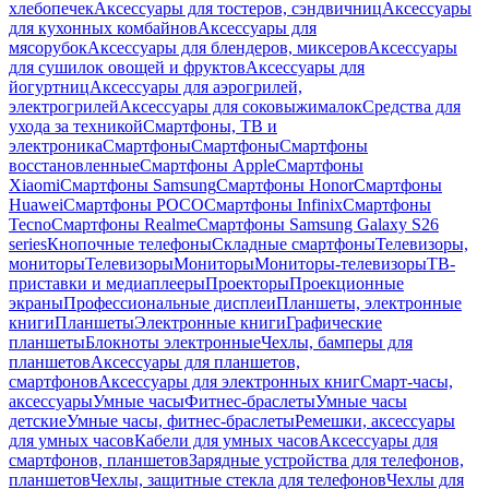
хлебопечек
Аксессуары для тостеров, сэндвичниц
Аксессуары
для кухонных комбайнов
Аксессуары для
мясорубок
Аксессуары для блендеров, миксеров
Аксессуары
для сушилок овощей и фруктов
Аксессуары для
йогуртниц
Аксессуары для аэрогрилей,
электрогрилей
Аксессуары для соковыжималок
Средства для
ухода за техникой
Смартфоны, ТВ и
электроника
Смартфоны
Смартфоны
Смартфоны
восстановленные
Смартфоны Apple
Смартфоны
Xiaomi
Смартфоны Samsung
Смартфоны Honor
Смартфоны
Huawei
Смартфоны POCO
Смартфоны Infinix
Смартфоны
Tecno
Смартфоны Realme
Смартфоны Samsung Galaxy S26
series
Кнопочные телефоны
Складные смартфоны
Телевизоры,
мониторы
Телевизоры
Мониторы
Мониторы-телевизоры
ТВ-
приставки и медиаплееры
Проекторы
Проекционные
экраны
Профессиональные дисплеи
Планшеты, электронные
книги
Планшеты
Электронные книги
Графические
планшеты
Блокноты электронные
Чехлы, бамперы для
планшетов
Аксессуары для планшетов,
смартфонов
Аксессуары для электронных книг
Смарт-часы,
аксессуары
Умные часы
Фитнес-браслеты
Умные часы
детские
Умные часы, фитнес-браслеты
Ремешки, аксессуары
для умных часов
Кабели для умных часов
Аксессуары для
смартфонов, планшетов
Зарядные устройства для телефонов,
планшетов
Чехлы, защитные стекла для телефонов
Чехлы для