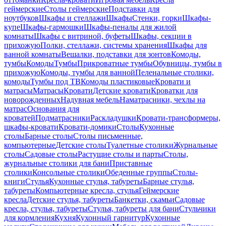
геймерские
Столы геймерские
Подставки для
ноутбуков
Шкафы и стеллажи
Шкафы
Стенки, горки
Шкафы-
купе
Шкафы-гармошки
Шкафы-пеналы для жилой
комнаты
Шкафы с витриной, буфеты
Шкафы, секции в
прихожую
Полки, стеллажи, системы хранения
Шкафы для
ванной комнаты
Вешалки, подставки для зонтов
Комоды,
тумбы
Комоды
Тумбы
Прикроватные тумбы
Обувницы, тумбы в
прихожую
Комоды, тумбы для ванной
Пеленальные столики,
комоды
Тумбы под ТВ
Комоды пластиковые
Кровати и
матрасы
Матрасы
Кровати
Детские кровати
Кроватки для
новорожденных
Надувная мебель
Наматрасники, чехлы на
матрас
Основания для
кроватей
Подматрасники
Раскладушки
Кровати-трансформеры,
шкафы-кровати
Кровати-домики
Столы
Кухонные
столы
Барные столы
Столы письменные,
компьютерные
Детские столы
Туалетные столики
Журнальные
столы
Садовые столы
Растущие столы и парты
Столы,
журнальные столики для бани
Приставные
столики
Консольные столики
Обеденные группы
Столы-
книги
Стулья
Кухонные стулья, табуреты
Барные стулья,
табуреты
Компьютерные кресла, стулья
Геймерские
кресла
Детские стулья, табуреты
Банкетки, скамьи
Садовые
кресла, стулья, табуреты
Стулья, табуреты для бани
Стульчики
для кормления
Кухня
Кухонный гарнитур
Кухонные