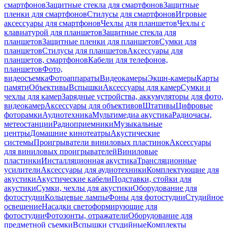
смартфонов
Защитные стекла для смартфонов
Защитные
пленки для смартфонов
Стилусы для смартфонов
Игровые
аксессуары для смартфонов
Чехлы для планшетов
Чехлы с
клавиатурой для планшетов
Защитные стекла для
планшетов
Защитные пленки для планшетов
Сумки для
планшетов
Стилусы для планшетов
Аксессуары для
планшетов, смартфонов
Кабели для телефонов,
планшетов
Фото,
видеосъемка
Фотоаппараты
Видеокамеры
Экшн-камеры
Карты
памяти
Объективы
Вспышки
Аксессуары для камер
Сумки и
чехлы для камер
Зарядные устройства, аккумуляторы для фото,
видеокамер
Аксессуары для объективов
Штативы
Цифровые
фоторамки
Аудиотехника
Мультимедиа акустика
Радиочасы,
метеостанции
Радиоприемники
Музыкальные
центры
Домашние кинотеатры
Акустические
системы
Проигрыватели виниловых пластинок
Аксессуары
для виниловых проигрывателей
Виниловые
пластинки
Инсталляционная акустика
Трансляционные
усилители
Аксессуары для аудиотехники
Комплектующие для
акустики
Акустические кабели
Подставки, стойки для
акустики
Сумки, чехлы для акустики
Оборудование для
фотостудии
Кольцевые лампы
Фоны для фотостудии
Студийное
освещение
Насадки светоформирующие для
фотостудии
Фотозонты, отражатели
Оборудование для
предметной съемки
Вспышки студийные
Комплекты