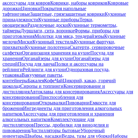
аксессуары для ковров
Коврики, наборы ковриков
Ковровые
дорожки
Циновки
Покрытия напольные
тафтинговые
Защитные, грязезащитные коврики
Кухонные
принадлежности
Кухонные приборы
Терки,
овощерезки
Разделочные доски
Кухонные термометры,
таймеры
Дуршлаги, сита, воронки
Формы, приборы для
приготовления
Молотки для мяса, тендерайзеры
Кухонные
мелочи
Миски
Кухонный текстиль
Кухонные фартуки,
прихватки
Кухонные полотенца
Скатерти, сервировочные
салфетки
Организация хранения на кухне
Посуда для
хранения
Органайзеры для кухни
Органайзеры для
специй
Посуда для ланча
Полки и аксессуары на
рейлинги
Рейлинги для кухни
Одноразовая посуда,
упаковка
Вакуумные пакеты,
контейнеры
Бакалея
Кофе
Чай
Цикорий, какао, горячий
шоколад
Сиропы и топпинги
Консервирование и
дистилляция
Автоклавы для консервирования
Аксессуары для
консервирования
Приспособления для
консервирования
Открывалки
Пивоварни
Емкости для
брожения
Ингредиенты для приготовления алкогольных
напитков
Аксессуары для приготовления и хранения
алкогольных напитков
Комплектующие для
дистилляторов
Прессы, дробилки для виноделия и
пивоварения
Дистилляторы бытовые
Уборочный
инвентарь
Швабры, насадки
Ведра, тазы для уборки
Наборы