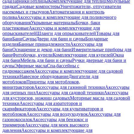
сада
Парники
Теплицы
Комплектующие для теплиц
Модульные
грядки
Садовые компостеры
Уничтожители, отпугиватели
насекомых и грызунов
Автоматизация и контроль
полива
Аксессуары и комплектующие для поливочного
оборудования
Укрывные материалы
Бочки, баки
пластиковые
Аксессуары и комплектующие для
опрыскивателей
Шланги для опрыскивателей
Товары для
бани
Бани
Сауны
Двери для бани и сауны
Бондарные
изделия
Банные принадлежности
Аксессуары для
бани
Оснащение и декор для бани
Измерительные приборы для
бани
Фитобочки, купели
Комплектующие для купелей
Окна
для бани
Мебель для бани и сауны
Ручки дверные для бани и
сауны
Эфирные масла
Спа-бассейны с
гидромассажем
Аксессуары и комплектующие для садовой
техники
Навесное оборудование
Двигатели для
мотоблоков
Прицепы для мотоблоков,
минитракторов
Аксессуары для газонной техники
Аксессуары
для цепных пил
Аксессуары для садовой техники
Аксессуары
для кусторезов, ножниц садовых
Моторные масла для садовой
техники
Аксессуары для аэратоторов и
скарификаторов
Аксессуары для культиваторов и
мотоблоков
Аксессуары для воздуходувок
Аксессуары для
газонокосилок
Аксессуары для бензокос и
триммеров
Аксессуары для моек высокого
давления
Аксессуары и комплектующие для