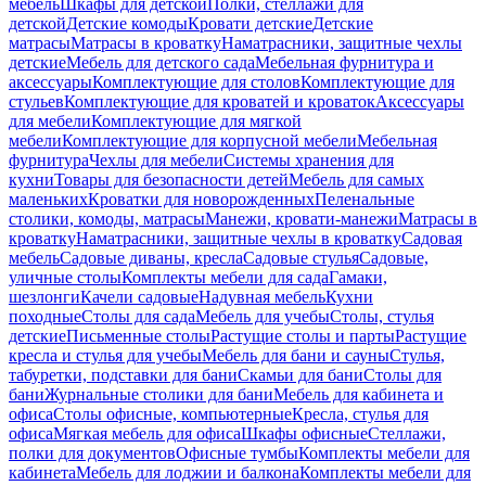
мебель
Шкафы для детской
Полки, стеллажи для
детской
Детские комоды
Кровати детские
Детские
матрасы
Матрасы в кроватку
Наматрасники, защитные чехлы
детские
Мебель для детского сада
Мебельная фурнитура и
аксессуары
Комплектующие для столов
Комплектующие для
стульев
Комплектующие для кроватей и кроваток
Аксессуары
для мебели
Комплектующие для мягкой
мебели
Комплектующие для корпусной мебели
Мебельная
фурнитура
Чехлы для мебели
Системы хранения для
кухни
Товары для безопасности детей
Мебель для самых
маленьких
Кроватки для новорожденных
Пеленальные
столики, комоды, матрасы
Манежи, кровати-манежи
Матрасы в
кроватку
Наматрасники, защитные чехлы в кроватку
Садовая
мебель
Садовые диваны, кресла
Садовые стулья
Садовые,
уличные столы
Комплекты мебели для сада
Гамаки,
шезлонги
Качели садовые
Надувная мебель
Кухни
походные
Столы для сада
Мебель для учебы
Столы, стулья
детские
Письменные столы
Растущие столы и парты
Растущие
кресла и стулья для учебы
Мебель для бани и сауны
Стулья,
табуретки, подставки для бани
Скамьи для бани
Столы для
бани
Журнальные столики для бани
Мебель для кабинета и
офиса
Столы офисные, компьютерные
Кресла, стулья для
офиса
Мягкая мебель для офиса
Шкафы офисные
Стеллажи,
полки для документов
Офисные тумбы
Комплекты мебели для
кабинета
Мебель для лоджии и балкона
Комплекты мебели для