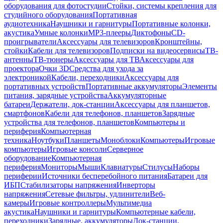
оборудования для фотостудии
Стойки, системы крепления для
студийного оборудования
Портативная
аудиотехника
Наушники и гарнитуры
Портативные колонки,
акустика
Умные колонки
MP3-плееры
Диктофоны
CD-
проигрыватели
Аксессуары для телевизоров
Кронштейны,
стойки
Кабели для телевизоров
Подписки на видеосервисы
ТВ-
антенны
ТВ-тюнеры
Аксессуары для ТВ
Аксессуары для
проектора
Очки 3D
Средства для ухода за
электроникой
Кабели, переходники
Аксессуары для
портативных устройств
Портативные аккумуляторы
Элементы
питания, зарядные устройства
Аккумуляторные
батареи
Держатели, док-станции
Аксессуары для планшетов,
смартфонов
Кабели для телефонов, планшетов
Зарядные
устройства для телефонов, планшетов
Компьютеры и
периферия
Компьютерная
техника
Ноутбуки
Планшеты
Моноблоки
Компьютеры
Игровые
компьютеры
Игровые консоли
Серверное
оборудование
Компьютерная
периферия
Мониторы
Мыши
Клавиатуры
Стилусы
Наборы
периферии
Источники бесперебойного питания
Батареи для
ИБП
Стабилизаторы напряжения
Инверторы
напряжения
Сетевые фильтры, удлинители
Веб-
камеры
Игровые контроллеры
Мультимедиа
акустика
Наушники и гарнитуры
Компьютерные кабели,
переходники
Зарядные, аккумуляторы
Док-станции,