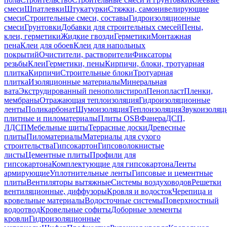
смеси
Шпатлевки
Штукатурки
Стяжки, самонивелирующие
смеси
Строительные смеси, составы
Гидроизоляционные
смеси
Грунтовки
Добавки для строительных смесей
Пены,
клеи, герметики
Жидкие гвозди
Герметики
Монтажная
пена
Клеи для обоев
Клеи для напольных
покрытий
Очистители, растворители
Фиксаторы
резьбы
Клеи
Герметики, пены
Кирпичи, блоки, тротуарная
плитка
Кирпичи
Строительные блоки
Тротуарная
плитка
Изоляционные материалы
Минеральная
вата
Экструдированный пенополистирол
Пенопласт
Пленки,
мембраны
Отражающая теплоизоляция
Гидроизоляционные
ленты
Поликарбонат
Шумоизоляция
Теплоизоляция
Звукоизоляц
плитные и пиломатериалы
Плиты OSB
Фанера
ДСП,
ЛДСП
Мебельные щиты
Террасные доски
Древесные
плиты
Пиломатериалы
Материалы для сухого
строительства
Гипсокартон
Гипсоволокнистые
листы
Цементные плиты
Профили для
гипсокартона
Комплектующие для гипсокартона
Ленты
армирующие
Уплотнительные ленты
Гипсовые и цементные
плиты
Вентиляторы вытяжные
Системы воздуховодов
Решетки
вентиляционные, диффузоры
Кровля и водосток
Черепица и
кровельные материалы
Водосточные системы
Поверхностный
водоотвод
Кровельные софиты
Доборные элементы
кровли
Гидроизоляционные