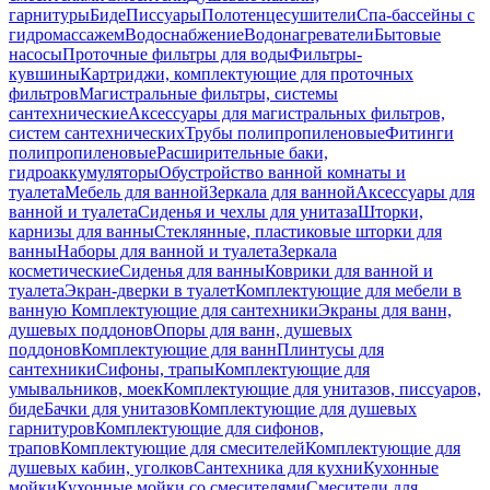
гарнитуры
Биде
Писсуары
Полотенцесушители
Спа-бассейны с
гидромассажем
Водоснабжение
Водонагреватели
Бытовые
насосы
Проточные фильтры для воды
Фильтры-
кувшины
Картриджи, комплектующие для проточных
фильтров
Магистральные фильтры, системы
сантехнические
Аксессуары для магистральных фильтров,
систем сантехнических
Трубы полипропиленовые
Фитинги
полипропиленовые
Расширительные баки,
гидроаккумуляторы
Обустройство ванной комнаты и
туалета
Мебель для ванной
Зеркала для ванной
Аксессуары для
ванной и туалета
Сиденья и чехлы для унитаза
Шторки,
карнизы для ванны
Стеклянные, пластиковые шторки для
ванны
Наборы для ванной и туалета
Зеркала
косметические
Сиденья для ванны
Коврики для ванной и
туалета
Экран-дверки в туалет
Комплектующие для мебели в
ванную
Комплектующие для сантехники
Экраны для ванн,
душевых поддонов
Опоры для ванн, душевых
поддонов
Комплектующие для ванн
Плинтусы для
сантехники
Сифоны, трапы
Комплектующие для
умывальников, моек
Комплектующие для унитазов, писсуаров,
биде
Бачки для унитазов
Комплектующие для душевых
гарнитуров
Комплектующие для сифонов,
трапов
Комплектующие для смесителей
Комплектующие для
душевых кабин, уголков
Сантехника для кухни
Кухонные
мойки
Кухонные мойки со смесителями
Смесители для