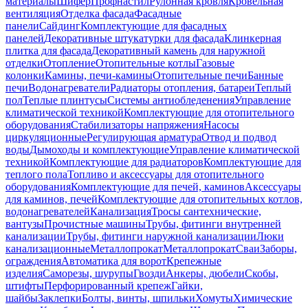
материалы
Шифер
Профнастил
Рулонная кровля
Кровельная
вентиляция
Отделка фасада
Фасадные
панели
Сайдинг
Комплектующие для фасадных
панелей
Декоративные штукатурки для фасада
Клинкерная
плитка для фасада
Декоративный камень для наружной
отделки
Отопление
Отопительные котлы
Газовые
колонки
Камины, печи-камины
Отопительные печи
Банные
печи
Водонагреватели
Радиаторы отопления, батареи
Теплый
пол
Теплые плинтусы
Системы антиобледенения
Управление
климатической техникой
Комплектующие для отопительного
оборудования
Стабилизаторы напряжения
Насосы
циркуляционные
Регулирующая арматура
Отвод и подвод
воды
Дымоходы и комплектующие
Управление климатической
техникой
Комплектующие для радиаторов
Комплектующие для
теплого пола
Топливо и аксессуары для отопительного
оборудования
Комплектующие для печей, каминов
Аксессуары
для каминов, печей
Комплектующие для отопительных котлов,
водонагревателей
Канализация
Тросы сантехнические,
вантузы
Прочистные машины
Трубы, фитинги внутренней
канализации
Трубы, фитинги наружной канализации
Люки
канализационные
Металлопрокат
Металлопрокат
Сваи
Заборы,
ограждения
Автоматика для ворот
Крепежные
изделия
Саморезы, шурупы
Гвозди
Анкеры, дюбели
Скобы,
штифты
Перфорированный крепеж
Гайки,
шайбы
Заклепки
Болты, винты, шпильки
Хомуты
Химические