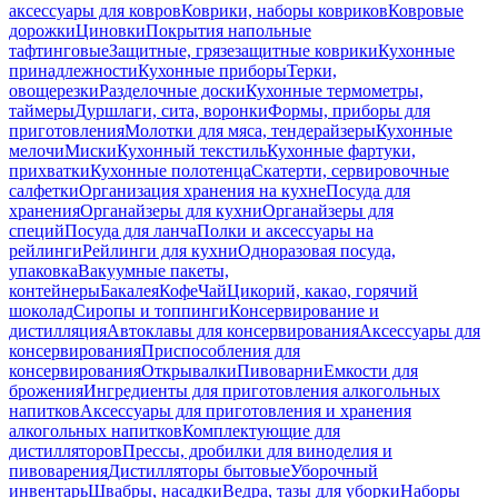
аксессуары для ковров
Коврики, наборы ковриков
Ковровые
дорожки
Циновки
Покрытия напольные
тафтинговые
Защитные, грязезащитные коврики
Кухонные
принадлежности
Кухонные приборы
Терки,
овощерезки
Разделочные доски
Кухонные термометры,
таймеры
Дуршлаги, сита, воронки
Формы, приборы для
приготовления
Молотки для мяса, тендерайзеры
Кухонные
мелочи
Миски
Кухонный текстиль
Кухонные фартуки,
прихватки
Кухонные полотенца
Скатерти, сервировочные
салфетки
Организация хранения на кухне
Посуда для
хранения
Органайзеры для кухни
Органайзеры для
специй
Посуда для ланча
Полки и аксессуары на
рейлинги
Рейлинги для кухни
Одноразовая посуда,
упаковка
Вакуумные пакеты,
контейнеры
Бакалея
Кофе
Чай
Цикорий, какао, горячий
шоколад
Сиропы и топпинги
Консервирование и
дистилляция
Автоклавы для консервирования
Аксессуары для
консервирования
Приспособления для
консервирования
Открывалки
Пивоварни
Емкости для
брожения
Ингредиенты для приготовления алкогольных
напитков
Аксессуары для приготовления и хранения
алкогольных напитков
Комплектующие для
дистилляторов
Прессы, дробилки для виноделия и
пивоварения
Дистилляторы бытовые
Уборочный
инвентарь
Швабры, насадки
Ведра, тазы для уборки
Наборы