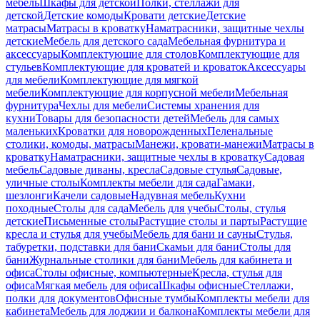
мебель
Шкафы для детской
Полки, стеллажи для
детской
Детские комоды
Кровати детские
Детские
матрасы
Матрасы в кроватку
Наматрасники, защитные чехлы
детские
Мебель для детского сада
Мебельная фурнитура и
аксессуары
Комплектующие для столов
Комплектующие для
стульев
Комплектующие для кроватей и кроваток
Аксессуары
для мебели
Комплектующие для мягкой
мебели
Комплектующие для корпусной мебели
Мебельная
фурнитура
Чехлы для мебели
Системы хранения для
кухни
Товары для безопасности детей
Мебель для самых
маленьких
Кроватки для новорожденных
Пеленальные
столики, комоды, матрасы
Манежи, кровати-манежи
Матрасы в
кроватку
Наматрасники, защитные чехлы в кроватку
Садовая
мебель
Садовые диваны, кресла
Садовые стулья
Садовые,
уличные столы
Комплекты мебели для сада
Гамаки,
шезлонги
Качели садовые
Надувная мебель
Кухни
походные
Столы для сада
Мебель для учебы
Столы, стулья
детские
Письменные столы
Растущие столы и парты
Растущие
кресла и стулья для учебы
Мебель для бани и сауны
Стулья,
табуретки, подставки для бани
Скамьи для бани
Столы для
бани
Журнальные столики для бани
Мебель для кабинета и
офиса
Столы офисные, компьютерные
Кресла, стулья для
офиса
Мягкая мебель для офиса
Шкафы офисные
Стеллажи,
полки для документов
Офисные тумбы
Комплекты мебели для
кабинета
Мебель для лоджии и балкона
Комплекты мебели для