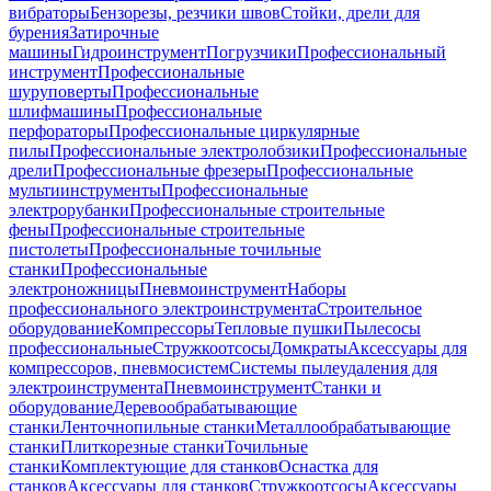
вибраторы
Бензорезы, резчики швов
Стойки, дрели для
бурения
Затирочные
машины
Гидроинструмент
Погрузчики
Профессиональный
инструмент
Профессиональные
шуруповерты
Профессиональные
шлифмашины
Профессиональные
перфораторы
Профессиональные циркулярные
пилы
Профессиональные электролобзики
Профессиональные
дрели
Профессиональные фрезеры
Профессиональные
мультиинструменты
Профессиональные
электрорубанки
Профессиональные строительные
фены
Профессиональные строительные
пистолеты
Профессиональные точильные
станки
Профессиональные
электроножницы
Пневмоинструмент
Наборы
профессионального электроинструмента
Строительное
оборудование
Компрессоры
Тепловые пушки
Пылесосы
профессиональные
Стружкоотсосы
Домкраты
Аксессуары для
компрессоров, пневмосистем
Системы пылеудаления для
электроинструмента
Пневмоинструмент
Станки и
оборудование
Деревообрабатывающие
станки
Ленточнопильные станки
Металлообрабатывающие
станки
Плиткорезные станки
Точильные
станки
Комплектующие для станков
Оснастка для
станков
Аксессуары для станков
Стружкоотсосы
Аксессуары