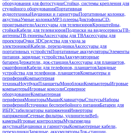
оборудования для фотостудии
Стойки, системы крепления для
студийного оборудования
Портативная
аудиотехника
Наушники и гарнитуры
Портативные колонки,
акустика
Умные колонки
MP3-плееры
Диктофоны
CD-
проигрыватели
Аксессуары для телевизоров
Кронштейны,
стойки
Кабели для телевизоров
Подписки на видеосервисы
ТВ-
антенны
ТВ-тюнеры
Аксессуары для ТВ
Аксессуары для
проектора
Очки 3D
Средства для ухода за
электроникой
Кабели, переходники
Аксессуары для
портативных устройств
Портативные аккумуляторы
Элементы
питания, зарядные устройства
Аккумуляторные
батареи
Держатели, док-станции
Аксессуары для планшетов,
смартфонов
Кабели для телефонов, планшетов
Зарядные
устройства для телефонов, планшетов
Компьютеры и
периферия
Компьютерная
техника
Ноутбуки
Планшеты
Моноблоки
Компьютеры
Игровые
компьютеры
Игровые консоли
Серверное
оборудование
Компьютерная
периферия
Мониторы
Мыши
Клавиатуры
Стилусы
Наборы
периферии
Источники бесперебойного питания
Батареи для
ИБП
Стабилизаторы напряжения
Инверторы
напряжения
Сетевые фильтры, удлинители
Веб-
камеры
Игровые контроллеры
Мультимедиа
акустика
Наушники и гарнитуры
Компьютерные кабели,
переходники
Зарядные, аккумуляторы
Док-станции,