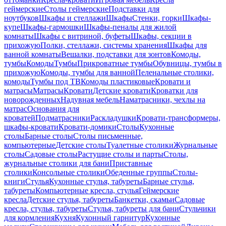
геймерские
Столы геймерские
Подставки для
ноутбуков
Шкафы и стеллажи
Шкафы
Стенки, горки
Шкафы-
купе
Шкафы-гармошки
Шкафы-пеналы для жилой
комнаты
Шкафы с витриной, буфеты
Шкафы, секции в
прихожую
Полки, стеллажи, системы хранения
Шкафы для
ванной комнаты
Вешалки, подставки для зонтов
Комоды,
тумбы
Комоды
Тумбы
Прикроватные тумбы
Обувницы, тумбы в
прихожую
Комоды, тумбы для ванной
Пеленальные столики,
комоды
Тумбы под ТВ
Комоды пластиковые
Кровати и
матрасы
Матрасы
Кровати
Детские кровати
Кроватки для
новорожденных
Надувная мебель
Наматрасники, чехлы на
матрас
Основания для
кроватей
Подматрасники
Раскладушки
Кровати-трансформеры,
шкафы-кровати
Кровати-домики
Столы
Кухонные
столы
Барные столы
Столы письменные,
компьютерные
Детские столы
Туалетные столики
Журнальные
столы
Садовые столы
Растущие столы и парты
Столы,
журнальные столики для бани
Приставные
столики
Консольные столики
Обеденные группы
Столы-
книги
Стулья
Кухонные стулья, табуреты
Барные стулья,
табуреты
Компьютерные кресла, стулья
Геймерские
кресла
Детские стулья, табуреты
Банкетки, скамьи
Садовые
кресла, стулья, табуреты
Стулья, табуреты для бани
Стульчики
для кормления
Кухня
Кухонный гарнитур
Кухонные