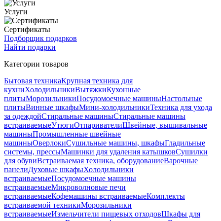
Услуги
Сертификаты
Подборщик подарков
Найти подарки
Категории товаров
Бытовая техника
Крупная техника для
кухни
Холодильники
Вытяжки
Кухонные
плиты
Морозильники
Посудомоечные машины
Настольные
плиты
Винные шкафы
Мини-холодильники
Техника для ухода
за одеждой
Стиральные машины
Стиральные машины
встраиваемые
Утюги
Отпариватели
Швейные, вышивальные
машины
Промышленные швейные
машины
Оверлоки
Сушильные машины, шкафы
Гладильные
системы, прессы
Машинки для удаления катышков
Сушилки
для обуви
Встраиваемая техника, оборудование
Варочные
панели
Духовые шкафы
Холодильники
встраиваемые
Посудомоечные машины
встраиваемые
Микроволновые печи
встраиваемые
Кофемашины встраиваемые
Комплекты
встраиваемой техники
Морозильники
встраиваемые
Измельчители пищевых отходов
Шкафы для