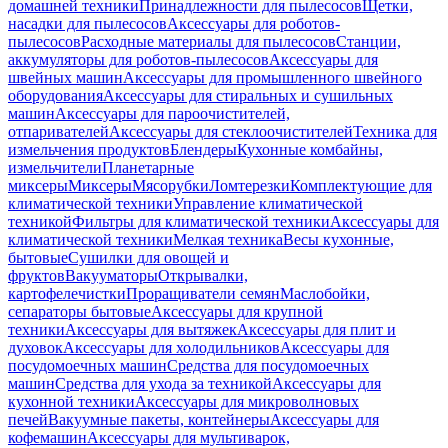
домашней техники
Принадлежности для пылесосов
Щетки,
насадки для пылесосов
Аксессуары для роботов-
пылесосов
Расходные материалы для пылесосов
Станции,
аккумуляторы для роботов-пылесосов
Аксессуары для
швейных машин
Аксессуары для промышленного швейного
оборудования
Аксессуары для стиральных и сушильных
машин
Аксессуары для пароочистителей,
отпаривателей
Аксессуары для стеклоочистителей
Техника для
измельчения продуктов
Блендеры
Кухонные комбайны,
измельчители
Планетарные
миксеры
Миксеры
Мясорубки
Ломтерезки
Комплектующие для
климатической техники
Управление климатической
техникой
Фильтры для климатической техники
Аксессуары для
климатической техники
Мелкая техника
Весы кухонные,
бытовые
Сушилки для овощей и
фруктов
Вакууматоры
Открывалки,
картофелечистки
Проращиватели семян
Маслобойки,
сепараторы бытовые
Аксессуары для крупной
техники
Аксессуары для вытяжек
Аксессуары для плит и
духовок
Аксессуары для холодильников
Аксессуары для
посудомоечных машин
Средства для посудомоечных
машин
Средства для ухода за техникой
Аксессуары для
кухонной техники
Аксессуары для микроволновых
печей
Вакуумные пакеты, контейнеры
Аксессуары для
кофемашин
Аксессуары для мультиварок,