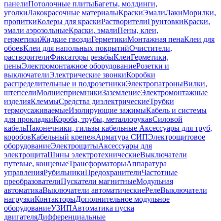
панели
Потолочные плиты
Багеты, молдинги,
уголки
Лакокрасочные материалы
Краски
Эмали
Лаки
Морилки,
пропитки
Колеры для краски
Растворители
Грунтовки
Краски,
эмали аэрозольные
Краски, эмали
Пены, клеи,
герметики
Жидкие гвозди
Герметики
Монтажная пена
Клеи для
обоев
Клеи для напольных покрытий
Очистители,
растворители
Фиксаторы резьбы
Клеи
Герметики,
пены
Электромонтажное оборудование
Розетки и
выключатели
Электрические звонки
Коробки
распределительные и подрозетники
Электропатроны
Вилки,
штепсели
Молниеприемники
Заземление
Электромонтажные
изделия
Клеммы
Средства диэлектрические
Трубки
термоусаживаемые
Изолирующие зажимы
Кабель и системы
для прокладки
Короба, трубы, металлорукав
Силовой
кабель
Наконечники, гильзы кабельные
Аксессуары для труб,
коробов
Кабельный крепеж
Арматура СИП
Электрощитовое
оборудование
Электрощиты
Аксессуары для
электрощита
Шины электротехнические
Выключатели
путевые, концевые
Трансформаторы
Аппаратура
управления
Рубильники
Предохранители
Частотные
преобразователи
Пускатели магнитные
Модульная
автоматика
Выключатели автоматические
Реле
Выключатели
нагрузки
Контакторы
Дополнительное модульное
оборудование
УЗИП
Автоматика пуска
двигателя
Дифференциальные