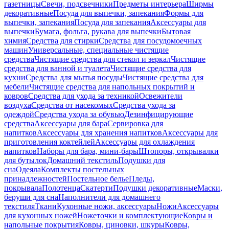
газетницы
Свечи, подсвечники
Предметы интерьера
Ширмы
декоративные
Посуда для выпечки, запекания
Формы для
выпечки, запекания
Посуда для запекания
Аксессуары для
выпечки
Бумага, фольга, рукава для выпечки
Бытовая
химия
Средства для стирки
Средства для посудомоечных
машин
Универсальные, специальные чистящие
средства
Чистящие средства для стекол и зеркал
Чистящие
средства для ванной и туалета
Чистящие средства для
кухни
Средства для мытья посуды
Чистящие средства для
мебели
Чистящие средства для напольных покрытий и
ковров
Средства для ухода за техникой
Освежители
воздуха
Средства от насекомых
Средства ухода за
одеждой
Средства ухода за обувью
Дезинфицирующие
средства
Аксессуары для бара
Сервировка для
напитков
Аксессуары для хранения напитков
Аксессуары для
приготовления коктейлей
Аксессуары для охлаждения
напитков
Наборы для бара, мини-бары
Штопоры, открывалки
для бутылок
Домашний текстиль
Подушки для
сна
Одеяла
Комплекты постельных
принадлежностей
Постельное белье
Пледы,
покрывала
Полотенца
Скатерти
Подушки декоративные
Маски,
беруши для сна
Наполнители для домашнего
текстиля
Ткани
Кухонные ножи, аксессуары
Ножи
Аксессуары
для кухонных ножей
Ножеточки и комплектующие
Ковры и
напольные покрытия
Ковры, циновки, шкуры
Ковры,