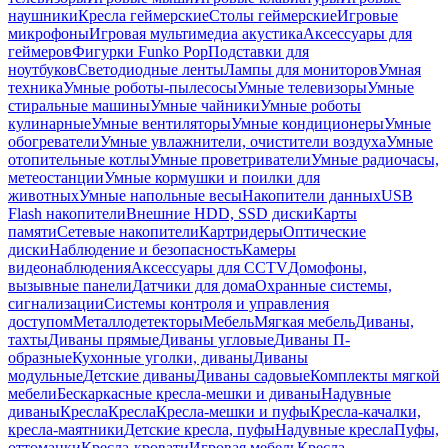
наушники
Кресла геймерские
Столы геймерские
Игровые
микрофоны
Игровая мультимедиа акустика
Аксессуары для
геймеров
Фигурки Funko Pop
Подставки для
ноутбуков
Светодиодные ленты
Лампы для мониторов
Умная
техника
Умные роботы-пылесосы
Умные телевизоры
Умные
стиральные машины
Умные чайники
Умные роботы
кулинарные
Умные вентиляторы
Умные кондиционеры
Умные
обогреватели
Умные увлажнители, очистители воздуха
Умные
отопительные котлы
Умные проветриватели
Умные радиочасы,
метеостанции
Умные кормушки и поилки для
животных
Умные напольные весы
Накопители данных
USB
Flash накопители
Внешние HDD, SSD диски
Карты
памяти
Сетевые накопители
Картридеры
Оптические
диски
Наблюдение и безопасность
Камеры
видеонаблюдения
Аксессуары для CCTV
Домофоны,
вызывные панели
Датчики для дома
Охранные системы,
сигнализации
Системы контроля и управления
доступом
Металлодетекторы
Мебель
Мягкая мебель
Диваны,
тахты
Диваны прямые
Диваны угловые
Диваны П-
образные
Кухонные уголки, диваны
Диваны
модульные
Детские диваны
Диваны садовые
Комплекты мягкой
мебели
Бескаркасные кресла-мешки и диваны
Надувные
диваны
Кресла
Кресла
Кресла-мешки и пуфы
Кресла-качалки,
кресла-маятники
Детские кресла, пуфы
Надувные кресла
Пуфы,
оттоманки
Кресла-кровати
Игровая мебель
Кресла