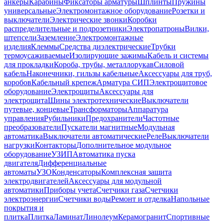
анкеры
Карабины
Фиксаторы арматуры
Шплинты
Пружины
универсальные
Электромонтажное оборудование
Розетки и
выключатели
Электрические звонки
Коробки
распределительные и подрозетники
Электропатроны
Вилки,
штепсели
Заземление
Электромонтажные
изделия
Клеммы
Средства диэлектрические
Трубки
термоусаживаемые
Изолирующие зажимы
Кабель и системы
для прокладки
Короба, трубы, металлорукав
Силовой
кабель
Наконечники, гильзы кабельные
Аксессуары для труб,
коробов
Кабельный крепеж
Арматура СИП
Электрощитовое
оборудование
Электрощиты
Аксессуары для
электрощита
Шины электротехнические
Выключатели
путевые, концевые
Трансформаторы
Аппаратура
управления
Рубильники
Предохранители
Частотные
преобразователи
Пускатели магнитные
Модульная
автоматика
Выключатели автоматические
Реле
Выключатели
нагрузки
Контакторы
Дополнительное модульное
оборудование
УЗИП
Автоматика пуска
двигателя
Дифференциальные
автоматы
УЗО
Конденсаторы
Комплексная защита
электродвигателей
Аксессуары для модульной
автоматики
Приборы учета
Счетчики газа
Счетчики
электроэнергии
Счетчики воды
Ремонт и отделка
Напольные
покрытия и
плитка
Плитка
Ламинат
Линолеум
Керамогранит
Спортивные