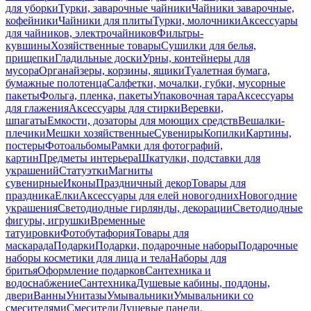
для уборки
Турки, заварочные чайники
Чайники заварочные,
кофейники
Чайники для плиты
Турки, молочники
Аксессуары
для чайников, электрочайников
Фильтры-
кувшины
Хозяйственные товары
Сушилки для белья,
прищепки
Гладильные доски
Урны, контейнеры для
мусора
Органайзеры, корзины, ящики
Туалетная бумага,
бумажные полотенца
Салфетки, мочалки, губки, мусорные
пакеты
Фольга, пленка, пакеты
Упаковочная тара
Аксессуары
для глажения
Аксессуары для стирки
Веревки,
шпагаты
Емкости, дозаторы для моющих средств
Вешалки-
плечики
Мешки хозяйственные
Сувениры
Копилки
Картины,
постеры
Фотоальбомы
Рамки для фотографий,
картин
Предметы интерьера
Шкатулки, подставки для
украшений
Статуэтки
Магниты
сувенирные
Иконы
Праздничный декор
Товары для
праздника
Елки
Аксессуары для елей новогодних
Новогодние
украшения
Светодиодные гирлянды, декорации
Светодиодные
фигуры, игрушки
Временные
татуировки
Фотобутафория
Товары для
маскарада
Подарки
Подарки, подарочные наборы
Подарочные
наборы косметики для лица и тела
Наборы для
бритья
Оформление подарков
Сантехника и
водоснабжение
Сантехника
Душевые кабины, поддоны,
двери
Ванны
Унитазы
Умывальники
Умывальники со
смесителями
Смесители
Душевые панели,