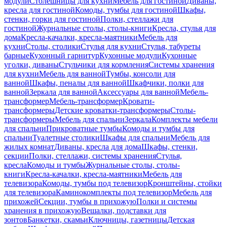
модули
Столешницы для кухни
Мебель для гостиной
Диваны,
кресла для гостиной
Комоды, тумбы для гостиной
Шкафы,
стенки, горки для гостиной
Полки, стеллажи для
гостиной
Журнальные столы, столы-книги
Кресла, стулья для
дома
Кресла-качалки, кресла-маятники
Мебель для
кухни
Столы, столики
Стулья для кухни
Стулья, табуреты
барные
Кухонный гарнитур
Кухонные модули
Кухонные
уголки, диваны
Стульчики для кормления
Системы хранения
для кухни
Мебель для ванной
Тумбы, консоли для
ванной
Шкафы, пеналы для ванной
Шкафчики, полки для
ванной
Зеркала для ванной
Аксессуары для ванной
Мебель-
трансформер
Мебель-трансформер
Кровати-
трансформеры
Детские кроватки-трансформеры
Столы-
трансформеры
Мебель для спальни
Зеркала
Комплекты мебели
для спальни
Прикроватные тумбы
Комоды и тумбы для
спальни
Туалетные столики
Шкафы для спальни
Мебель для
жилых комнат
Диваны, кресла для дома
Шкафы, стенки,
секции
Полки, стеллажи, системы хранения
Стулья,
кресла
Комоды и тумбы
Журнальные столы, столы-
книги
Кресла-качалки, кресла-маятники
Мебель для
телевизора
Комоды, тумбы под телевизор
Кронштейны, стойки
для телевизора
Каминокомплекты под телевизор
Мебель для
прихожей
Секции, тумбы в прихожую
Полки и системы
хранения в прихожую
Вешалки, подставки для
зонтов
Банкетки, скамьи
Ключницы, газетницы
Детская