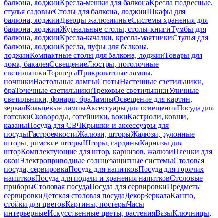
балкона, лоджии
Кресла-мешки для балкона
Кресла подвесные,
стулья садовые
Столы для балкона, лоджии
Шкафы для
балкона, лоджии
Дверцы жалюзийные
Системы хранения для
балкона, лоджии
Журнальные столы, столы-книги
Тумбы для
балкона, лоджии
Кресла-качалки, кресла-маятники
Стулья для
балкона, лоджии
Кресла, пуфы для балкона,
лоджии
Компактные столы для балкона, лоджии
Товары для
дома, бакалея
Освещение
Люстры, потолочные
светильники
Торшеры
Прикроватные лампы,
ночники
Настольные лампы
Споты
Настенные светильники,
бра
Точечные светильники
Трековые светильники
Уличные
светильники, фонари, бра
Лампы
Освещение для картин,
зеркал
Кольцевые лампы
Аксессуары для освещения
Посуда для
готовки
Сковороды, сотейники, воки
Кастрюли, ковши,
казаны
Посуда для СВЧ
Крышки и аксессуары для
посуды
Гастроемкости
Жалюзи, шторы
Жалюзи, рулонные
шторы, римские шторы
Шторы, гардины
Карнизы для
штор
Комплектующие для штор, карнизов, жалюзи
Пленки для
окон
Электроприводные солнцезащитные системы
Столовая
посуда, сервировка
Посуда для напитков
Посуда для горячих
напитков
Посуда для подачи и хранения напитков
Столовые
приборы
Столовая посуда
Посуда для сервировки
Предметы
сервировки
Детская столовая посуда
Декор
Зеркала
Кашпо,
стойки для цветов
Картины, постеры
Часы
интерьерные
Искусственные цветы, растения
Вазы
Ключницы,