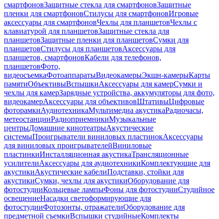
смартфонов
Защитные стекла для смартфонов
Защитные
пленки для смартфонов
Стилусы для смартфонов
Игровые
аксессуары для смартфонов
Чехлы для планшетов
Чехлы с
клавиатурой для планшетов
Защитные стекла для
планшетов
Защитные пленки для планшетов
Сумки для
планшетов
Стилусы для планшетов
Аксессуары для
планшетов, смартфонов
Кабели для телефонов,
планшетов
Фото,
видеосъемка
Фотоаппараты
Видеокамеры
Экшн-камеры
Карты
памяти
Объективы
Вспышки
Аксессуары для камер
Сумки и
чехлы для камер
Зарядные устройства, аккумуляторы для фото,
видеокамер
Аксессуары для объективов
Штативы
Цифровые
фоторамки
Аудиотехника
Мультимедиа акустика
Радиочасы,
метеостанции
Радиоприемники
Музыкальные
центры
Домашние кинотеатры
Акустические
системы
Проигрыватели виниловых пластинок
Аксессуары
для виниловых проигрывателей
Виниловые
пластинки
Инсталляционная акустика
Трансляционные
усилители
Аксессуары для аудиотехники
Комплектующие для
акустики
Акустические кабели
Подставки, стойки для
акустики
Сумки, чехлы для акустики
Оборудование для
фотостудии
Кольцевые лампы
Фоны для фотостудии
Студийное
освещение
Насадки светоформирующие для
фотостудии
Фотозонты, отражатели
Оборудование для
предметной съемки
Вспышки студийные
Комплекты