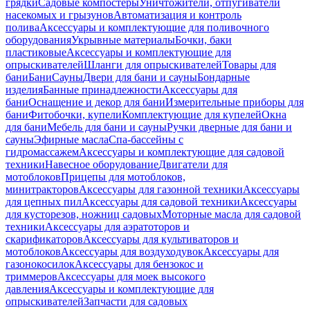
грядки
Садовые компостеры
Уничтожители, отпугиватели
насекомых и грызунов
Автоматизация и контроль
полива
Аксессуары и комплектующие для поливочного
оборудования
Укрывные материалы
Бочки, баки
пластиковые
Аксессуары и комплектующие для
опрыскивателей
Шланги для опрыскивателей
Товары для
бани
Бани
Сауны
Двери для бани и сауны
Бондарные
изделия
Банные принадлежности
Аксессуары для
бани
Оснащение и декор для бани
Измерительные приборы для
бани
Фитобочки, купели
Комплектующие для купелей
Окна
для бани
Мебель для бани и сауны
Ручки дверные для бани и
сауны
Эфирные масла
Спа-бассейны с
гидромассажем
Аксессуары и комплектующие для садовой
техники
Навесное оборудование
Двигатели для
мотоблоков
Прицепы для мотоблоков,
минитракторов
Аксессуары для газонной техники
Аксессуары
для цепных пил
Аксессуары для садовой техники
Аксессуары
для кусторезов, ножниц садовых
Моторные масла для садовой
техники
Аксессуары для аэратоторов и
скарификаторов
Аксессуары для культиваторов и
мотоблоков
Аксессуары для воздуходувок
Аксессуары для
газонокосилок
Аксессуары для бензокос и
триммеров
Аксессуары для моек высокого
давления
Аксессуары и комплектующие для
опрыскивателей
Запчасти для садовых