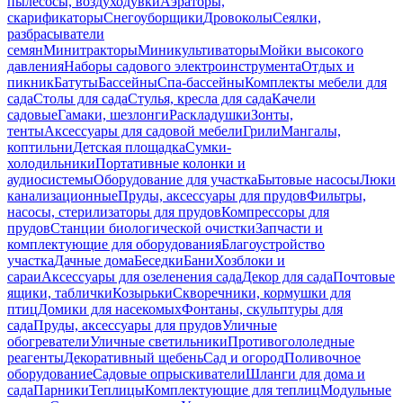
пылесосы, воздуходувки
Аэраторы,
скарификаторы
Снегоуборщики
Дровоколы
Сеялки,
разбрасыватели
семян
Минитракторы
Миникультиваторы
Мойки высокого
давления
Наборы садового электроинструмента
Отдых и
пикник
Батуты
Бассейны
Спа-бассейны
Комплекты мебели для
сада
Столы для сада
Стулья, кресла для сада
Качели
садовые
Гамаки, шезлонги
Раскладушки
Зонты,
тенты
Аксессуары для садовой мебели
Грили
Мангалы,
коптильни
Детская площадка
Сумки-
холодильники
Портативные колонки и
аудиосистемы
Оборудование для участка
Бытовые насосы
Люки
канализационные
Пруды, аксессуары для прудов
Фильтры,
насосы, стерилизаторы для прудов
Компрессоры для
прудов
Станции биологической очистки
Запчасти и
комплектующие для оборудования
Благоустройство
участка
Дачные дома
Беседки
Бани
Хозблоки и
сараи
Аксессуары для озеленения сада
Декор для сада
Почтовые
ящики, таблички
Козырьки
Скворечники, кормушки для
птиц
Домики для насекомых
Фонтаны, скульптуры для
сада
Пруды, аксессуары для прудов
Уличные
обогреватели
Уличные светильники
Противогололедные
реагенты
Декоративный щебень
Сад и огород
Поливочное
оборудование
Садовые опрыскиватели
Шланги для дома и
сада
Парники
Теплицы
Комплектующие для теплиц
Модульные