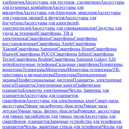
хлебопечек
Аксессуары для тостеров, сэндвичниц
Аксессуары
для кухонных комбайнов
Аксессуары для
мясорубок
Аксессуары для блендеров, миксеров
Аксессуары
для сушилок овощей и фруктов
Аксессуары для
йогуртниц
Аксессуары для аэрогрилей,
электрогрилей
Аксессуары для соковыжималок
Средства для
ухода за техникой
Смартфоны, ТВ и
электроника
Смартфоны
Смартфоны
Смартфоны
восстановленные
Смартфоны Apple
Смартфоны
Xiaomi
Смартфоны Samsung
Смартфоны Honor
Смартфоны
Huawei
Смартфоны POCO
Смартфоны Infinix
Смартфоны
Tecno
Смартфоны Realme
Смартфоны Samsung Galaxy S26
series
Кнопочные телефоны
Складные смартфоны
Телевизоры,
мониторы
Телевизоры
Мониторы
Мониторы-телевизоры
ТВ-
приставки и медиаплееры
Проекторы
Проекционные
экраны
Профессиональные дисплеи
Планшеты, электронные
книги
Планшеты
Электронные книги
Графические
планшеты
Блокноты электронные
Чехлы, бамперы для
планшетов
Аксессуары для планшетов,
смартфонов
Аксессуары для электронных книг
Смарт-часы,
аксессуары
Умные часы
Фитнес-браслеты
Умные часы
детские
Умные часы, фитнес-браслеты
Ремешки, аксессуары
для умных часов
Кабели для умных часов
Аксессуары для
смартфонов, планшетов
Зарядные устройства для телефонов,
планшетов
Чехлы, защитные стекла для телефонов
Чехлы для