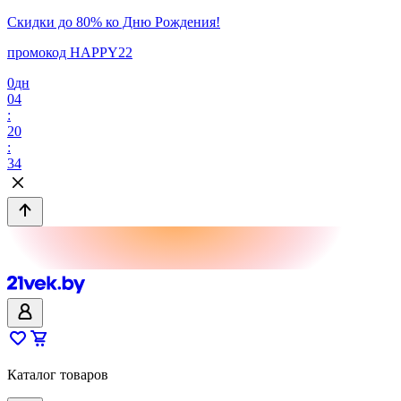
Скидки до 80% ко Дню Рождения!
промокод HAPPY22
0
дн
04
:
20
:
34
Каталог товаров