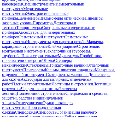
кабелерезы
Специнструменты
Измерительный
инструмент
Мерительные
инструменты
Электроизмерительные
приборы
Дальномеры
Дальномеры оптические
Нивелиры,
лазерные уровни
Пирометры
Детекторы и
тестеры
Толщиномеры
Специальные измерительные
приборы
Аксессуары для измерительных
приборов
Разметочный инструмент
Разметочные
инструменты
Инструменты для нарезки резьбы
Маркеры,
карандаши строительные
Клейма ударные
Строительно-
монтажный инструмент
Заклепочники
Труборезы,
трубогибы
Ножи строительные
Мультитулы
Пробойники,
просекатели отверстий
Ломы
Степлеры
механические
Стеклорезы
Прикаточные валики
Отделочный
инструмент
Плиткорезы
Кельмы, шпатели, гладилки
Малярный,
отделочный инструмент
Скотч, ленты малярные
Диспенсеры
для скотча
Аксессуары для малярных, отделочных
работ
Пленки строительные
Лестницы и стремянки
Лестницы,
стремянки
Чердачные лестницы
Элементы
лестниц
Подъемники строительные
Спецодежда и средства
защиты
Средства индивидуальной
защиты
Огнетушители
Сумки, пояса для
инструментов
Производственная
одежда
Спецодежда
Спецобувь
Организация рабочего
пространства
Фонари, прожекторы
Кейсы, ящики для