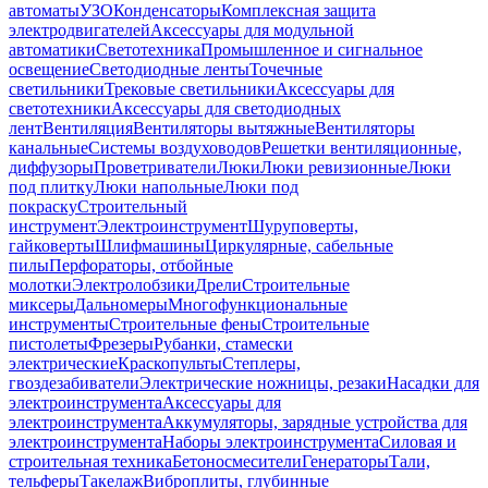
автоматы
УЗО
Конденсаторы
Комплексная защита
электродвигателей
Аксессуары для модульной
автоматики
Светотехника
Промышленное и сигнальное
освещение
Светодиодные ленты
Точечные
светильники
Трековые светильники
Аксессуары для
светотехники
Аксессуары для светодиодных
лент
Вентиляция
Вентиляторы вытяжные
Вентиляторы
канальные
Системы воздуховодов
Решетки вентиляционные,
диффузоры
Проветриватели
Люки
Люки ревизионные
Люки
под плитку
Люки напольные
Люки под
покраску
Строительный
инструмент
Электроинструмент
Шуруповерты,
гайковерты
Шлифмашины
Циркулярные, сабельные
пилы
Перфораторы, отбойные
молотки
Электролобзики
Дрели
Строительные
миксеры
Дальномеры
Многофункциональные
инструменты
Строительные фены
Строительные
пистолеты
Фрезеры
Рубанки, стамески
электрические
Краскопульты
Степлеры,
гвоздезабиватели
Электрические ножницы, резаки
Насадки для
электроинструмента
Аксессуары для
электроинструмента
Аккумуляторы, зарядные устройства для
электроинструмента
Наборы электроинструмента
Силовая и
строительная техника
Бетоносмесители
Генераторы
Тали,
тельферы
Такелаж
Виброплиты, глубинные