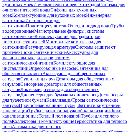
кухонных моек
Измельчители пищевых отходов
Системы для
очистки питьевой воды
Сифоны для кухонных
моек
Комплектующие для кухонных моек
Инженерная
сантехника
Инсталляции для
сантехники
Полотенцесушители
Отвод и подвод воды
Трубы
водопроводные
Магистральные фильтры, системы
сантехнические
Комплектующие для радиаторов,
полотенцесушителей
Монтажные комплекты для
сантехники
Регулирующая арматура
Системы защиты от
протечек
Люки сантехнические
Аксессуары для
магистральных фильтров, систем
сантехнических
Фитинги
Комплектующие для
инсталляций
Опрессовочные насосы
Сантехника для
общественных мест
Аксессуары для общественных
санузлов
Сушилки для рук
Дозаторы для общественных
санузлов
Сенсорные дозаторы для общественных
санузлов
Локтевые дозаторы для общественных
санузлов
Диспенсеры для бумажных полотенец
Диспенсеры
для туалетной бумаги
Канализация
Тросы сантехнические,
вантузы
Прочистные машины
Трубы, фитинги внутренней
канализации
Трубы, фитинги наружной канализации
Люки
канализационные
Теплый пол водяной
Трубы для теплого
пола
Коллекторы и комплектующие
Термостатика для теплого
пола
Автоматика для теплого
пола
Строительство
Строительные смеси и грунтовки
Клеевые