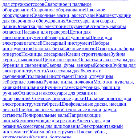
для стружкоотсосов
Сварочное и паяльное
оборудование
Сварочное оборудование
Паяльное
оборудование
Сварочные маски, аксессуары
Комплектующие
для сварочного оборудования
Аксессуары для сварки,
пайки
Оснастка для электроинструмента
Оснастка, наборы
оснастки
Насадки для граверов
Щетки для
электроинструмента
Развертки
Пуансоны
Щетки для
электродвигателей
Слесарный инструмент
Наборы
инструментов
Головки, биты
Гаечные ключи
Отвертки, наборы
отверток
Ножницы слесарные
Клещи строительные
Зубила,
керны, выколотки
Щетки слесарные
Оснастка и аксессуары для
бурения и сверления
Сверла, буры, зенкеры
Коронки
Зубила для
электроинструмента
Аксессуары для бурения и
сверления
Столярный инструмент
Тиски, струбцины,
гейферные зажимы
Ручные пилы, ножовки
Молотки, кувалды,
киянки
Напильники
Ручные стамески
Рубанки, рашпили
ручные
Оснастка и аксессуары для резания и
шлифования
Отрезные, пильные диски
Пильные полотна для
электроинструмента
Фрезы
Шлифовальные диски, насадки,
листы
Шлифовальные чашки
Точильные камни, круги,
сегменты
Полировальные валы
Направляющие
шины
Комплектующие для резания
Аксессуары для
резания
Аксессуары для шлифования
Электромонтажный
инструмент
Обжимной инструмент
Плоскогубцы,
круглогубцы
Кусачки, болторезы,