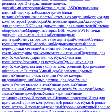
репликаторы
Интерактивные панели,
доски
Комплектующие
Жесткие диски, SSD
Оперативная
память
Видеокарты
Компьютерные блоки
питания
Материнские платы
Системы охлаждения
Корпуса для
компьютеров
Процессоры
Оптические приводы
Аксессуары
для корпусов ПК
Боксы, док-станции для накопителей
Сетевое
оборудование
Маршрутизаторы, DSL-модемы
Wi-Fi точки
доступа, усилители сигнала
Беспроводные
адаптеры
Коммутаторы
Сетевые адаптеры
Powerline
Сетевые
комплектующие
IP-телефония
Медиаконвертеры
Кабели,
переходники сетевые
Антенны для беспроводной
связи
Аксессуары для компьютерной техники
Подставки для
ноутбуков
Аксессуары для ноутбуков
Очки для
компьютера
Рюкзаки для ноутбуков
Сумки, чехлы для
ноутбуков
Средства для ухода за электроникой
Программное
обеспечение
Система Умный дом
Управление умным
домом
Умные колонки, станции
Умные камеры
видеонаблюдения
Умные датчики для дома
Умные
лампы
Умные выключатели
Умные розетки
Умные
светильники
Умные светодиодные ленты
Умные реле
Умные
замки
Умные домофоны
Умные карнизы
Умные
терморегуляторы
Игровая зона
Игровые приставки
Игры для
приставок
Игровые контроллеры
Игровые ноутбуки
Игровые
компьютеры
Игровые видеокарты
Игровые мониторы
Игровые
телевизоры
Игровые мыши
Игровые клавиатуры
Игровые