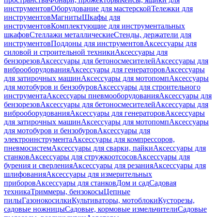
инструментов
Оборудование для мастерской
Тележки для
инструментов
Магниты
Шкафы для
инструментов
Комплектующие для инструментальных
шкафов
Стеллажи металлические
Стенды, держатели для
инструментов
Поддоны для инструментов
Аксессуары для
силовой и строительной техники
Аксессуары для
бензорезов
Аксессуары для бетоносмесителей
Аксессуары для
виброоборудования
Аксессуары для генераторов
Аксессуары
для затирочных машин
Аксессуары для мотопомп
Аксессуары
для мотобуров и бензобуров
Аксессуары для строительного
инструмента
Аксессуары пневмооборудования
Аксессуары для
бензорезов
Аксессуары для бетоносмесителей
Аксессуары для
виброоборудования
Аксессуары для генераторов
Аксессуары
для затирочных машин
Аксессуары для мотопомп
Аксессуары
для мотобуров и бензобуров
Аксессуары для
электроинструмента
Аксессуары для компрессоров,
пневмосистем
Аксессуары для сварки, пайки
Аксессуары для
станков
Аксессуары для стружкоотсосов
Аксессуары для
бурения и сверления
Аксессуары для резания
Аксессуары для
шлифования
Аксессуары для измерительных
приборов
Аксессуары для станков
Дом и сад
Садовая
техника
Триммеры, бензокосы
Цепные
пилы
Газонокосилки
Культиваторы, мотоблоки
Кусторезы,
садовые ножницы
Садовые, кормовые измельчители
Садовые