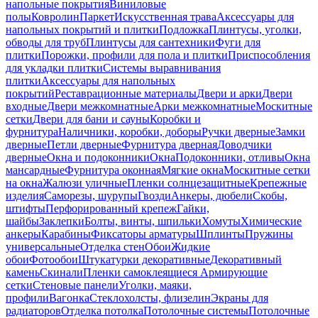
напольные покрытия
Виниловые
полы
Ковролин
Паркет
Искусственная трава
Аксессуары для
напольных покрытий и плитки
Подложка
Плинтусы, уголки,
обводы для труб
Плинтусы для сантехники
Фуги для
плитки
Порожки, профили для пола и плитки
Приспособления
для укладки плитки
Системы выравнивания
плитки
Аксессуары для напольных
покрытий
Реставрационные материалы
Двери и арки
Двери
входные
Двери межкомнатные
Арки межкомнатные
Москитные
сетки
Двери для бани и сауны
Коробки и
фурнитура
Наличники, коробки, доборы
Ручки дверные
Замки
дверные
Петли дверные
Фурнитура дверная
Доводчики
дверные
Окна и подоконники
Окна
Подоконники, отливы
Окна
мансардные
Фурнитура оконная
Мягкие окна
Москитные сетки
на окна
Жалюзи уличные
Пленки солнцезащитные
Крепежные
изделия
Саморезы, шурупы
Гвозди
Анкеры, дюбели
Скобы,
штифты
Перфорированный крепеж
Гайки,
шайбы
Заклепки
Болты, винты, шпильки
Хомуты
Химические
анкеры
Карабины
Фиксаторы арматуры
Шплинты
Пружины
универсальные
Отделка стен
Обои
Жидкие
обои
Фотообои
Штукатурки декоративные
Декоративный
камень
Скинали
Пленки самоклеящиеся
Армирующие
сетки
Стеновые панели
Уголки, маяки,
профили
Вагонка
Стеклохолсты, флизелин
Экраны для
радиаторов
Отделка потолка
Потолочные системы
Потолочные