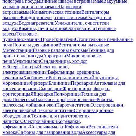
подогрева посуды
Винные шкафы встраиваемые
Вакуумные
упаковщики встраиваемые
Пароварки
встраиваемые
Климатическая техника
Вентиляторы
бытовые
Кондиционеры, сплит-системы
Охладители
воздуха
Водонагреватели
Увлажнители, очистители
воздуха
Камины, печи-камины
Обогреватели
Тепловые
завесы
Тепловые
пушки
Биокамины
Проветриватели
Отопительные печи
Банные
печи
Порталы для каминов
Вентиляторы вытяжные
Метеостанции
Газовые баллоны бытовые
Техника для
приготовления еды
Аэрогрили
Микроволновые
печи
Мультиварки
Сэндвичницы, хот-дог
мейкеры
Тостеры
Электрогрили,
электрошашлычницы
Вафельницы, орешницы,
кексницы
Хлебопечки
Ростеры, мини-печи
Йогуртницы,
мороженицы
Фризеры
Блинницы
Пароварки
Автоклавы для
консервирования
Сыроварни
Фритюрницы, фондю-
фритюрницы
Яйцеварки
Попкорницы
Техника для
дома
Пылесосы
Пылесосы профессиональные
Роботы-
пылесосы, мойщики окон
Пароочистители
Электровеники,
электрошвабры
Стеклоочистители
Стерилизационное
оборудование
Техника для приготовления
напитков
Электрочайники
Кофеварки,
кофемашины
Соковыжималки
Кофемолки
Вспениватели
молока
Сифоны для газирования воды
Аксессуары для